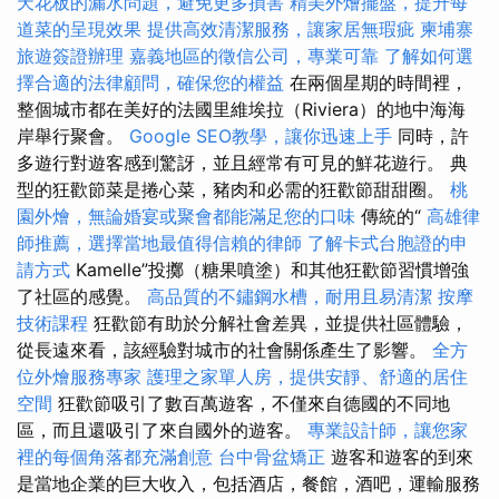
天花板的漏水問題，避免更多損害
精美外燴擺盤，提升每
道菜的呈現效果
提供高效清潔服務，讓家居無瑕疵
柬埔寨
旅遊簽證辦理
嘉義地區的徵信公司，專業可靠
了解如何選
擇合適的法律顧問，確保您的權益
在兩個星期的時間裡，
整個城市都在美好的法國里維埃拉（Riviera）的地中海海
岸舉行聚會。
Google SEO教學，讓你迅速上手
同時，許
多遊行對遊客感到驚訝，並且經常有可見的鮮花遊行。 典
型的狂歡節菜是捲心菜，豬肉和必需的狂歡節甜甜圈。
桃
園外燴，無論婚宴或聚會都能滿足您的口味
傳統的“
高雄律
師推薦，選擇當地最值得信賴的律師
了解卡式台胞證的申
請方式
Kamelle”投擲（糖果噴塗）和其他狂歡節習慣增強
了社區的感覺。
高品質的不鏽鋼水槽，耐用且易清潔
按摩
技術課程
狂歡節有助於分解社會差異，並提供社區體驗，
從長遠來看，該經驗對城市的社會關係產生了影響。
全方
位外燴服務專家
護理之家單人房，提供安靜、舒適的居住
空間
狂歡節吸引了數百萬遊客，不僅來自德國的不同地
區，而且還吸引了來自國外的遊客。
專業設計師，讓您家
裡的每個角落都充滿創意
台中骨盆矯正
遊客和遊客的到來
是當地企業的巨大收入，包括酒店，餐館，酒吧，運輸服務