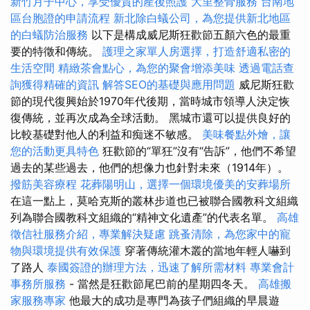
新竹月子中心，享受優質的產後照護
大里整骨服務
台南地
區台胞證的申請流程
新北除白蟻公司，為您提供新北地區
的白蟻防治服務
以下是構成威尼斯狂歡節五顏六色的最重
要的特徵和傳統。
護理之家單人房選擇，打造舒適私密的
生活空間
精緻茶會點心，為您的聚會增添美味
透過電話查
詢獲得精確的資訊
解答SEO的基礎與應用問題
威尼斯狂歡
節的現代復興始於1970年代後期，當時城市領導人決定恢
復傳統，並再次成為全球活動。 黑城市還可以提供良好的
比較基礎對他人的利益和痴迷不敏感。
美味餐點外燴，讓
您的活動更具特色
狂歡節的“單狂”沒有“告訴”，他們不希望
過去的某些過去，他們的想像力也針對未來（1914年）。
撥筋美容療程
花葬陽明山，選擇一個環境優美的安葬場所
在這一點上，莫哈克斯的叢林步道也已被聯合國教科文組織
列為聯合國教科文組織的“精神文化遺產”的代表名單。
高雄
徵信社服務介紹，專業解決疑慮
跳蚤清除，為您家中的寵
物與環境提供有效保護
穿著傳統灌木叢的當地年輕人嚇到
了路人
泰國簽證的辦理方法，迅速了解所需材料
專業會計
事務所服務
- 當然是狂歡節尾巴前的星期四冬天。
高雄搬
家服務專家
他最大的成功是專門為孩子們組織的早晨遊