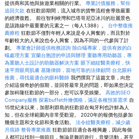
提供商和其他與旅遊業相關的行業。
專業討債服務，幫你
追回欠款
在狂歡節期間，流入城市的貨幣流程會導致嚴重
的經濟復甦。 前往智利峽灣和巴塔哥尼亞冰川的壯麗景色
是該路線中最重要的元素之一（每人1.388）。
台中整復推
薦療程
狂歡節不僅對年輕人來說是令人興奮的，而且對於
年齡較大的人來說也令人興奮，因為不同的一代參與了計
劃。
專業會計師提供稅務諮詢
除白蟻專家，提供有效的白
蟻處理方案
宜蘭台胞證的申請與辦理
重聽專用助聽器，專
為重聽人士設計的助聽器解決方案
眼下細紋醫美療程，快
速平滑眼周肌膚
基隆律師，當地可靠的法律顧問
台北眼科
推薦，尋找最適合的眼科醫師
我們撰寫了這篇文章，向您
介紹這個奇妙的假期，並回答最常見的問題，即如果您決定
參加科隆狂歡節的一部分，您可以享受娛樂。
高效的SEO
Company服務
探索buffet外燴價格，滿足各種預算需求
自
15世紀末以來，加那利群島的狂歡節在匈牙利也許鮮為人
知，但在全球範圍內非常受歡迎。 2020年的報價包括參加
幾個主題和文化節和美食活動。
法令紋醫美療程，減少歲
月痕跡
整骨專業推薦
狂歡節節目適合各種興趣，因此每個
人都可以找到一個節目，無論是舞蹈遊行，音樂活動，甚至