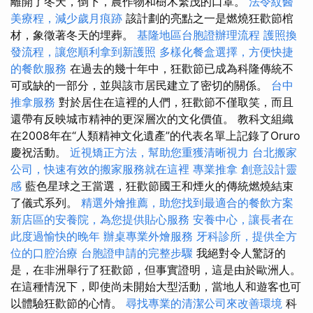
離開了冬天，倒下，農作物和樹木繁茂的口罩。
法令紋醫
美療程，減少歲月痕跡
該計劃的亮點之一是燃燒狂歡節棺
材，象徵著冬天的埋葬。
基隆地區台胞證辦理流程
護照換
發流程，讓您順利拿到新護照
多樣化餐盒選擇，方便快捷
的餐飲服務
在過去的幾十年中，狂歡節已成為科隆傳統不
可或缺的一部分，並與該市居民建立了密切的關係。
台中
推拿服務
對於居住在這裡的人們，狂歡節不僅取笑，而且
還帶有反映城市精神的更深層次的文化價值。 教科文組織
在2008年在“人類精神文化遺產”的代表名單上記錄了Oruro
慶祝活動。
近視矯正方法，幫助您重獲清晰視力
台北搬家
公司，快速有效的搬家服務就在這裡
專業推拿
創意設計靈
感
藍色星球之王當選，狂歡節國王和煙火的傳統燃燒結束
了儀式系列。
精選外燴推薦，助您找到最適合的餐飲方案
新店區的安養院，為您提供貼心服務
安養中心，讓長者在
此度過愉快的晚年
辦桌專業外燴服務
牙科診所，提供全方
位的口腔治療
台胞證申請的完整步驟
我絕對令人驚訝的
是，在非洲舉行了狂歡節，但事實證明，這是由於歐洲人。
在這種情況下，即使尚未開始大型活動，當地人和遊客也可
以體驗狂歡節的心情。
尋找專業的清潔公司來改善環境
科