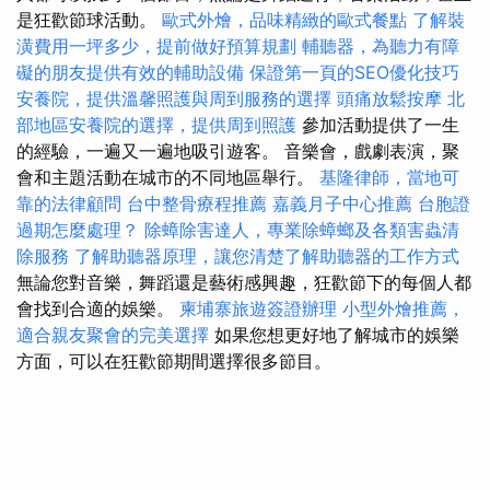
是狂歡節球活動。
歐式外燴，品味精緻的歐式餐點
了解裝
潢費用一坪多少，提前做好預算規劃
輔聽器，為聽力有障
礙的朋友提供有效的輔助設備
保證第一頁的SEO優化技巧
安養院，提供溫馨照護與周到服務的選擇
頭痛放鬆按摩
北
部地區安養院的選擇，提供周到照護
參加活動提供了一生
的經驗，一遍又一遍地吸引遊客。 音樂會，戲劇表演，聚
會和主題活動在城市的不同地區舉行。
基隆律師，當地可
靠的法律顧問
台中整骨療程推薦
嘉義月子中心推薦
台胞證
過期怎麼處理？
除蟑除害達人，專業除蟑螂及各類害蟲清
除服務
了解助聽器原理，讓您清楚了解助聽器的工作方式
無論您對音樂，舞蹈還是藝術感興趣，狂歡節下的每個人都
會找到合適的娛樂。
柬埔寨旅遊簽證辦理
小型外燴推薦，
適合親友聚會的完美選擇
如果您想更好地了解城市的娛樂
方面，可以在狂歡節期間選擇很多節目。