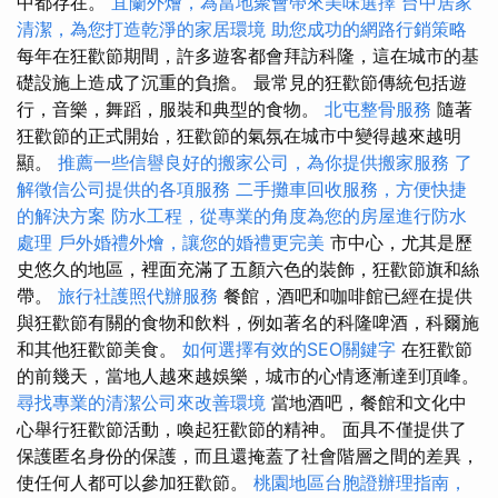
中都存在。
宜蘭外燴，為當地聚會帶來美味選擇
台中居家
清潔，為您打造乾淨的家居環境
助您成功的網路行銷策略
每年在狂歡節期間，許多遊客都會拜訪科隆，這在城市的基
礎設施上造成了沉重的負擔。 最常見的狂歡節傳統包括遊
行，音樂，舞蹈，服裝和典型的食物。
北屯整骨服務
隨著
狂歡節的正式開始，狂​​歡節的氣氛在城市中變得越來越明
顯。
推薦一些信譽良好的搬家公司，為你提供搬家服務
了
解徵信公司提供的各項服務
二手攤車回收服務，方便快捷
的解決方案
防水工程，從專業的角度為您的房屋進行防水
處理
戶外婚禮外燴，讓您的婚禮更完美
市中心，尤其是歷
史悠久的地區，裡面充滿了五顏六色的裝飾，狂歡節旗和絲
帶。
旅行社護照代辦服務
餐館，酒吧和咖啡館已經在提供
與狂歡節有關的食物和飲料，例如著名的科隆啤酒，科爾施
和其他狂歡節美食。
如何選擇有效的SEO關鍵字
在狂歡節
的前幾天，當地人越來越娛樂，城市的心情逐漸達到頂峰。
尋找專業的清潔公司來改善環境
當地酒吧，餐館和文化中
心舉行狂歡節活動，喚起狂歡節的精神。 面具不僅提供了
保護匿名身份的保護，而且還掩蓋了社會階層之間的差異，
使任何人都可以參加狂歡節。
桃園地區台胞證辦理指南，