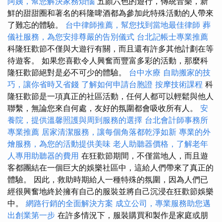
阿姨，幫您解決家務煩惱
五顏六色的遊行，傳統音樂，新
鮮的甜甜圈和著名的科隆啤酒都為參加此特殊活動的人帶來
了難忘的體驗。
台中律師推薦，幫您找到當地最佳律師
葬
儀社服務，為您安排尊嚴的告別儀式
台北記帳士專業推薦
科隆狂歡節不僅與大遊行有關，而且還有許多其他計劃在等
待遊客。 如果您喜歡令人興奮而豐富多彩的活動，那麼科
隆狂歡節絕對是必不可少的體驗。
台中水療
自助搬家的技
巧，讓你省時又省錢
了解如何申請台胞證
按摩技術課程
科
隆狂歡節是一項真正的社區活動，任何人都可以輕鬆與他人
聯繫，無論您來自何處，友好的氛圍都會吸收所有人。
安
養院，提供溫馨照護與周到服務的選擇
台北會計師事務所
專業推薦
居家清潔服務，讓每個角落都乾淨如新
專業的外
燴服務，為您的活動提供美味
老人助聽器價格，了解老年
人專用助聽器的費用
在狂歡節期間，不僅當地人，而且遊
客都團結在一個巨大的娛樂社區中，這給人們帶來了真正的
體驗。 因此，救助時期給人一種特殊的氛圍，因為人們已
經很興奮地終於擁有自己的服裝並將自己沉浸在狂歡節娛樂
中。
網路行銷的全面解決方案
成立公司，專業服務助您邁
出創業第一步
在許多情況下，服裝購買和製作是家庭或朋