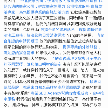
開大門。
台北搬家公司，快速有效的搬家服務就在這裡
找
到合適的搬家公司，輕鬆搬家無壓力
台灣按摩服務
白蟻防
治專家，為您提供專業的白蟻防治方案
狂歡節為那些想加
深威尼斯文化的人提供了真正的體驗，同時參加了一個觸動
所有感官的活動。 他們的飛機計劃可以參觀阿曼或發現越
南的風味，包括與da
選擇合適的眼科診所，確保眼睛健康
清潔工服務，解決您的日常清潔需求
Nang結合使用。
宜蘭
台胞證的申請與辦理
他們的新穎性包括位於皮拉內斯伯格
國家公園的南非旅行野生動物園。
提供專業的外燴服務，
滿足您的宴會需求
如果假人偉大，我們每年都會在意大利
沿海城市看到巨大的規模。
了解產後護理之家與月子中心
的不同選擇，讓您做出明智的決定
沒有什麼可以限制這裡
的幻想了，就好像我們陷入了一個矮人一樣，陷入一個未知
但有吸引力的世界。 我們也不必在這裡害怕，這不是一個
時間，因為化裝舞會每個季節至少四個週末遊行。
頂級助
聽器品牌，挑選來自知名品牌的高品質助聽器
名稱的動盪
中有某種“系統”
專業SEO Agency幫助你實現成功
-
台中推
拿服務
我們很好地看到了什麼關係被打破了，為什麼不有
效。 組織作品，排練，服裝和狂歡節的增加，都為狂歡節