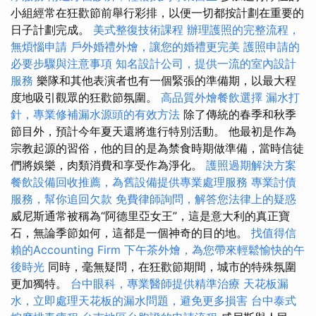
小組經常在狂歡節前舉行彩排，以便一切都按計劃在重要的
日子計劃完成。
美式整復技術課程
辦理護照的完整流程，
無煩惱申請
戶外婚禮外燴，讓您的婚禮更完美
護照申請的
必要步驟與注意事項
知名設計公司，提供一流的室內設計
服務
樂隊和其他表演者也有一個緊張的準備期，以最大程
度地吸引觀眾的狂歡節氛圍。
高品質外燴餐飲選擇
漏水打
針，專業修補漏水源頭的有效方法
除了傳統的春季和秋季
節目外，預計今年夏天還將進行特別活動。 他最初是作為
宗教起源的習俗，他的目的是為禁食時期做準備，當時信徒
們將娛樂，肉類消費和享受作為淨化。
護照過期解決方案
餐飲設備回收推薦，為舊設備提供專業處理服務
專業討債
服務，幫你追回欠款
免費律師詢問，解答您法律上的疑惑
威尼斯通常被稱為“阿德里亞女王”，這是意大利的真正寶
石，無論季節如何，這都是一個神奇的目的地。
找值得信
賴的Accounting Firm
下午茶外燴，為您帶來輕鬆愉快的午
後時光
同時，毫無疑問，在狂歡節期間，城市的特殊氛圍
更加獨特。
台中眼科，專業醫師提供精準治療
天花板漏
水，立即處理天花板的漏水問題，避免更多損害
台中泰式