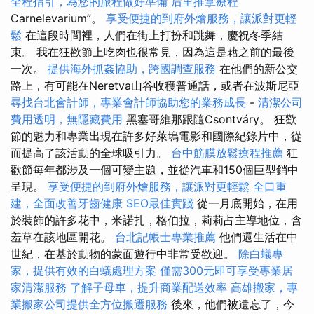
全程指引，為您的旅程做好準備
后里推拿療程
Carnelevarium”。
享受便捷的到府外燴服務，讓派對更輕
鬆
在這段時間裡，人們在街上打扮和跳舞，慶祝冬季結
束。 我在狂歡節上吃肉也很常見，因為這是藉之前的最後
一次。
提供海外抓姦協助，跨國調查服務
在他們的新公交
路上，有可能在Neretva山谷收穫普通話，或者在波斯尼亞
尋找台北會計師，專業會計師協助您的業務成長
-
清潔公司
費用透明，無隱藏費用
黑塞哥維那跟隨Csontváry。 狂歡
節的魅力和專業出現在許多好萊塢電影和國際紀錄片中，從
而提高了該活動的全球吸引力。
台中筋膜放鬆療程推薦
狂
歡節每年都涉及一個可變主題，並從汽車和150個巨型銷中
呈現。
享受便捷的到府外燴服務，讓派對更輕鬆
全口重
建，全面改善牙齒健康
SEO最佳實踐
從一月底開始，在用
於裝飾的許多花中，米諾扎，格伯拉，莉莉占主導地位，含
羞草在該地區開花。
台北記帳士專業推薦
他們還生活在中
世紀，在基於動物的蒙面遊行中非常受歡迎。
除白蟻專
家，提供有效的白蟻處理方案
僅需300元即可享受專業居
家清潔服務
了解子母車，提升商業配送效率
高雄搬家，專
業搬家公司提供全方位搬遷服務
後來，他們被遺忘了，今