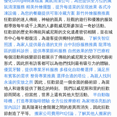
優化Google商家檔案
滅鼠清潔公司，為您提供全方位的滅
鼠清潔服務
精美外燴擺盤，提升每道菜的呈現效果
各式冷
凍設備，為您的餐廳提供可靠冷藏方案
新竹外燴服務推薦
狂歡節的迷人傳統，神秘的面具，壯觀的遊行和優雅的服裝
都導致每年成千上萬的人參觀威尼斯參加這一奇妙活動。
狂歡節的歷史和傳統與威尼斯的文化遺產密切相關，並在城
市中心每年都復活，為遊客提供獨特的體驗。
了解失智症
照護，為家人提供最合適的支持
台中刮痧服務推薦
龍潭地
區的眼科診所，提供專業眼科服務
自然效果的墊下巴療程
每個活動和娛樂節目都展示了傳統的威尼斯文化和現代藝術
形式，因此所有訪客都可以為他們找到最有吸引力的體驗。
優質牙醫，提供專業牙科服務
多樣化自助餐選擇，滿足所
有賓客的需求
整骨專業推薦
選擇合適的塔位，為親人找到
永遠的安放之所
因此，狂歡節是一個全面的藝術節，為當
地人和遊客提供了難忘的時刻。 我們以威尼斯和里約狂歡
節而聞名，但當然，世界上還有其他大型活動。
半自動咖
啡機，打造專業咖啡體驗
全方位按摩療程
為家增添亮點的
室內設計
面具隨著社會階層之間的差異而消失，因此狂歡
節創造了平等。
搬家公司費用Ptt討論，了解其他人搬家的