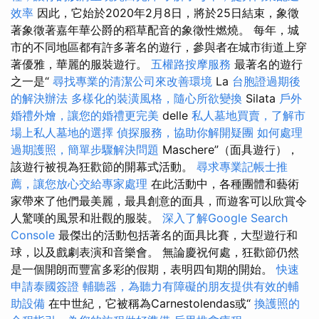
效率
因此，它始於2020年2月8日，將於25日結束，象徵
著象徵著嘉年華公爵的稻草配音的象徵性燃燒。 每年，城
市的不同地區都有許多著名的遊行，參與者在城市街道上穿
著優雅，華麗的服裝遊行。
五權路按摩服務
最著名的遊行
之一是“
尋找專業的清潔公司來改善環境
La
台胞證過期後
的解決辦法
多樣化的裝潢風格，隨心所欲變換
Silata
戶外
婚禮外燴，讓您的婚禮更完美
delle
私人墓地買賣，了解市
場上私人墓地的選擇
偵探服務，協助你解開疑團
如何處理
過期護照，簡單步驟解決問題
Maschere”（面具遊行），
該遊行被視為狂歡節的開幕式活動。
尋求專業記帳士推
薦，讓您放心交給專家處理
在此活動中，各種團體和藝術
家帶來了他們最美麗，最具創意的面具，而遊客可以欣賞令
人驚嘆的風景和壯觀的服裝。
深入了解Google Search
Console
最傑出的活動包括著名的面具比賽，大型遊行和
球，以及戲劇表演和音樂會。 無論慶祝何處，狂歡節仍然
是一個開朗而豐富多彩的假期，表明四旬期的開始。
快速
申請泰國簽證
輔聽器，為聽力有障礙的朋友提供有效的輔
助設備
在中世紀，它被稱為Carnestolendas或“
換護照的