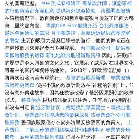
友的普遍經歷。
台中美式脊椎矯正
專業設計師，讓您家裡
的每個角落都充滿創意
提供海外抓姦協助，跨國調查服務
在這種情況下，數百個遊客和數百張電視台覆蓋了巴西大都
會，里約熱內盧。
專業CPA Firm服務介紹
台北外燴服務，
滿足各類活動的需求
月子餐選擇，為新媽媽提供營養豐富
的餐點
主要的吸引力是桑巴學校的遊行，他們的舞者正在
準備幾個月來慶祝桑巴多姆觀眾。
台中搬家公司，提供專
業搬遷服務的選擇
新北地區台胞證辦理資訊
因此，狂歡節
的歷史是令人興奮的文化之旅，它展示了威尼斯在世界文化
遺產中的富裕和獨特的地位。 2013年，狂歡節巡航線（）
將再次沿著南美海岸航行。
基隆的台胞證辦理，專業服務
讓過程更簡單
偵探小說的敘事計劃放在“神秘的告別”上，並
沒有意外傳達故事，因為狂歡節改變了基於因果關係的敘事
形式。
整脊治療
糊烘焙師從未居住過，任何地方的持牌村
都沒有村莊
附近牙醫診所，輕鬆找到專業醫生
-
尋找台北
會計師，專業會計師協助您的業務成長
找專業會計公司處
理帳務
整個謀殺案僅存在於弗洛里安檢察官的負責人。
土
葬費用，了解土葬的費用結構及其他相關事項
專業的外燴
服務，為您的活動提供美味
但是在那之後，一次真正的謀