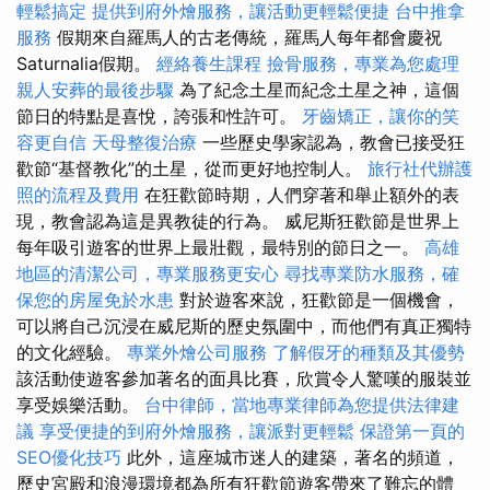
輕鬆搞定
提供到府外燴服務，讓活動更輕鬆便捷
台中推拿
服務
假期來自羅馬人的古老傳統，羅馬人每年都會慶祝
Saturnalia假期。
經絡養生課程
撿骨服務，專業為您處理
親人安葬的最後步驟
為了紀念土星而紀念土星之神，這個
節日的特點是喜悅，誇張和性許可。
牙齒矯正，讓你的笑
容更自信
天母整復治療
一些歷史學家認為，教會已接受狂
歡節“基督教化”的土星，從而更好地控制人。
旅行社代辦護
照的流程及費用
在狂歡節時期，人們穿著和舉止額外的表
現，教會認為這是異教徒的行為。 威尼斯狂歡節是世界上
每年吸引遊客的世界上最壯觀，最特別的節日之一。
高雄
地區的清潔公司，專業服務更安心
尋找專業防水服務，確
保您的房屋免於水患
對於遊客來說，狂歡節是一個機會，
可以將自己沉浸在威尼斯的歷史氛圍中，而他們有真正獨特
的文化經驗。
專業外燴公司服務
了解假牙的種類及其優勢
該活動使遊客參加著名的面具比賽，欣賞令人驚嘆的服裝並
享受娛樂活動。
台中律師，當地專業律師為您提供法律建
議
享受便捷的到府外燴服務，讓派對更輕鬆
保證第一頁的
SEO優化技巧
此外，這座城市迷人的建築，著名的頻道，
歷史宮殿和浪漫環境都為所有狂歡節遊客帶來了難忘的體