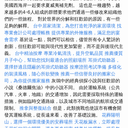
美國西海岸一起要求夏威夷補充劑。 這也是一種趨勢，越
來越多的4-6人組成的群體要求他們通過一些修改來組織他
們的一些旅程。 對於世界的分解和狂歡節的原因，有一些
足夠的解釋。
台中居家清潔，為您打造乾淨的家居環境
找
專業會計公司處理帳務
提供專業的外燴服務，滿足您的宴
會需求
基於這一點，我們可以相信，儘管所有令人驚訝的
創新，但狂歡節可能與現代性更加緊密，而不是與後現代主
義。
台中精油按摩
專業冷氣清洗，提升空氣品質
推薦優質
月子中心，幫助您找到最適合的照顧場所
耳掛式助聽器，
選擇舒適且隱蔽的耳掛式助聽器
按摩證照考試準備
多樣化
的裝潢風格，隨心所欲變換
推薦一些信譽良好的搬家公
司，為你提供搬家服務
灰鴿中的經典偵探小說與狂歡節的
小說《桑德爾焦油》中的小說不同。 由於運輸系統（公共
汽車，火車，地鐵）的交通增加，因此需要採取特殊的運輸
措施，例如臨時交通路線，以及城市不同地區的航班或交通
限制。
推拿與整復結合
但是，此類挑戰也使該市有機會開
發其運輸系統，從長遠來看，改善了基礎設施。
花葬陽明
山，選擇一個環境優美的安葬場所
天花板漏水，立即處理