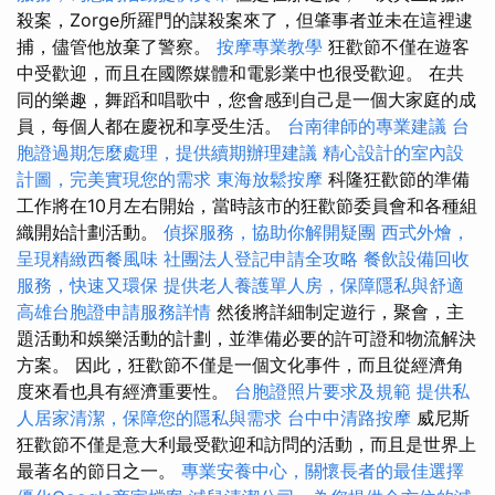
殺案，Zorge所羅門的謀殺案來了，但肇事者並未在這裡逮
捕，儘管他放棄了警察。
按摩專業教學
狂歡節不僅在遊客
中受歡迎，而且在國際媒體和電影業中也很受歡迎。 在共
同的樂趣，舞蹈和唱歌中，您會感到自己是一個大家庭的成
員，每個人都在慶祝和享受生活。
台南律師的專業建議
台
胞證過期怎麼處理，提供續期辦理建議
精心設計的室內設
計圖，完美實現您的需求
東海放鬆按摩
科隆狂歡節的準備
工作將在10月左右開始，當時該市的狂歡節委員會和各種組
織開始計劃活動。
偵探服務，協助你解開疑團
西式外燴，
呈現精緻西餐風味
社團法人登記申請全攻略
餐飲設備回收
服務，快速又環保
提供老人養護單人房，保障隱私與舒適
高雄台胞證申請服務詳情
然後將詳細制定遊行，聚會，主
題活動和娛樂活動的計劃，並準備必要的許可證和物流解決
方案。 因此，狂歡節不僅是一個文化事件，而且從經濟角
度來看也具有經濟重要性。
台胞證照片要求及規範
提供私
人居家清潔，保障您的隱私與需求
台中中清路按摩
威尼斯
狂歡節不僅是意大利最受歡迎和訪問的活動，而且是世界上
最著名的節日之一。
專業安養中心，關懷長者的最佳選擇