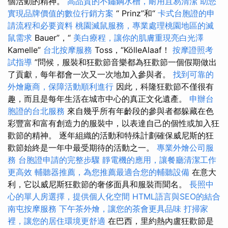
個活動的精神。
高品質的不鏽鋼水槽，耐用且易清潔
助您
實現品牌價值的數位行銷方案
“ Prinz”和“
卡式台胞證的申
請流程和必要資料
桃園滅鼠服務，專業處理桃園地區的滅
鼠需求
Bauer”，“
美白療程，讓你的肌膚重現亮白光澤
Kamelle”
台北按摩服務
Toss，“KölleAlaaf！
按摩證照考
試指導
”問候，服裝和狂歡節音樂都為狂歡節一個假期做出
了貢獻，每年都會一次又一次地加入參與者。
找到可靠的
外燴廠商，保障活動順利進行
因此，科隆狂歡節不僅很有
趣，而且是每年生活在城市中心的真正文化遺產。
申辦台
胞證的台北服務
來自幾乎所有年齡段的參與者都躲藏在色
彩豐富和富有創造力的服裝中，以表達自己的個性或加入狂
歡節的精神。 逐年組織的活動和特殊計劃確保威尼斯的狂
歡節始終是一年中最受期待的活動之一。
專業外燴公司服
務
台胞證申請的完整步驟
靜電機的應用，讓餐廳清潔工作
更高效
輔聽器推薦，為您推薦最適合您的輔聽設備
在意大
利，它以威尼斯狂歡節的奢侈面具和服裝而聞名。
長照中
心的單人房選擇，提供個人化空間
HTML語言與SEO的結合
南屯按摩服務
下午茶外燴，讓您的茶會更具品味
打掃家
裡，讓您的居住環境更舒適
在巴西，里約熱內盧狂歡節是