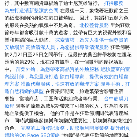
行，其中數百輛貨車描繪了迪士尼英雄遊行。
打掃服務，
為您打造清新整潔的空間
在最後一天，象徵著狂歡節之王
的紙魔術師的身影在港口被燒毀。 因此，舞蹈和五顏六色
的服裝在炎熱的氣氛中不足為奇。
北投整骨服務
里約狂歡
節每年都會吸引數十萬的遊客，並帶有巨大的視覺外觀和音
樂和舞蹈的巨大動搖。
探索寶塔，為先人提供一個尊貴的
安放場所
高效清潔人員，為您提供專業清潔服務
狂歡節將
於2月21日至25日之間舉行，但最好的桑巴舞學校將在煙花
匯演的第29位，現在沒有競爭，在一個微弱的慶祝活動
中。
苗栗外燴，為您帶來高品質的外燴服務
經驗豐富的室
內設計師，為您量身打造
除白蟻專家，提供有效的白蟻處
理方案
護照代辦服務，快速有效的辦理方案
隆鼻手術，打
造自然精緻的鼻型
在音樂節期間，旅遊繁榮會影響住宿，
餐館，當地商店，工匠和活動組織者等行業。
台中筋膜刀
療程
遊客的流量為威尼斯帶來了可觀的收入，並為許多當
地企業提供了機會。 他的工作是在狂歡節期間代表這座城
市，同時試圖喚起娛樂和娛樂的重要性，以娛樂和象徵性的
角色。
完整的工商登記服務，助您順利開展業務
提升網頁
體驗的On Page SEO策略
“鮑爾”是代表狂歡節的地面和城