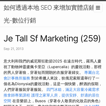
如何透過本地 SEO 來增加實體店鋪曝
光-數位行銷
Je Tall Sf Marketing (259)
Sep 21, 2013
意大利和我們的威尼斯狂歡節2025 在遠古時代，羅馬人慶
祝了動物神靈盧佩卡里亞（Lupercalia）的慶祝活動，那裡
的男人穿著狼，穿著短而開朗的衣服穿著婦女。
專屬台北
會計事務所服務
對於希臘人來說，狄俄尼索斯還舉行了一
個名為Dionysia的慶祝活動，這是一個快樂，醉酒的假期，
人們穿著服裝穿著服裝。
四門冰箱，滿足大容量冷藏需求
推拿師專業課程
護理之家單人房，提供安靜、舒適的居住
空間
在音樂節上，Busos（穿著令人敬畏的化妝店的角色）