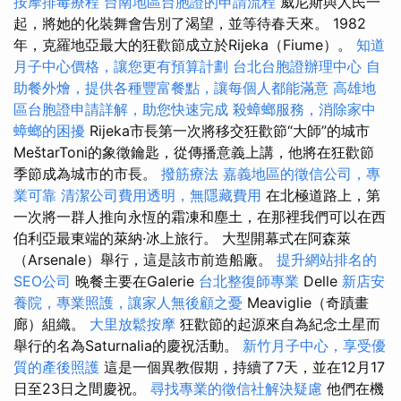
按摩排毒療程
台南地區台胞證的申請流程
威尼斯與人民一
起，將她的化裝舞會告別了渴望，並等待春天來。 1982
年，克羅地亞最大的狂歡節成立於Rijeka（Fiume）。
知道
月子中心價格，讓您更有預算計劃
台北台胞證辦理中心
自
助餐外燴，提供各種豐富餐點，讓每個人都能滿意
高雄地
區台胞證申請詳解，助您快速完成
殺蟑螂服務，消除家中
蟑螂的困擾
Rijeka市長第一次將移交狂歡節“大師”的城市
MeštarToni的象徵鑰匙，從傳播意義上講，他將在狂歡節
季節成為城市的市長。
撥筋療法
嘉義地區的徵信公司，專
業可靠
清潔公司費用透明，無隱藏費用
在北極道路上，第
一次將一群人推向永恆的霜凍和塵土，在那裡我們可以在西
伯利亞最東端的萊納·冰上旅行。 大型開幕式在阿森萊
（Arsenale）舉行，這是該市前造船廠。
提升網站排名的
SEO公司
晚餐主要在Galerie
台北整復師專業
Delle
新店安
養院，專業照護，讓家人無後顧之憂
Meaviglie（奇蹟畫
廊）組織。
大里放鬆按摩
狂歡節的起源來自為紀念土星而
舉行的名為Saturnalia的慶祝活動。
新竹月子中心，享受優
質的產後照護
這是一個異教假期，持續了7天，並在12月17
日至23日之間慶祝。
尋找專業的徵信社解決疑慮
他們在機