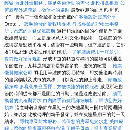
經驗
台北外燴服務，滿足各類活動的需求
北投推拿推薦
如
何處理外遇問題，徵信社的協助
最受歡迎的面具包括“包
子”，覆蓋了一張全臉和女士們戴的“
客廳設計靈感分享
Oreta”。
護照換發的流程與要求
尋找專業的記帳士事務
所，為您的財務保駕護航
遊行和活動的目的不僅是為了慶
祝娛樂活動，而且是慶祝意大利文化和藝術。 狂歡節的傳
統與定居點幾乎相同，儘管有一些時期，但幸運的是，它起
著20世紀起決定性作用的作用。
了解裝潢費用一坪多少，
提前做好預算規劃
形成街道的頻道有獨特的體驗可以通過
吊船進行，尤其是到處都是豐富多彩，慶祝的喧囂。
推薦
優質搬家公司
羽毛用筆裝飾的羽毛特徵，即文藝復興時期
的建築物以及城市的氣味，可以從他的腳上奪走。
頭痛放
鬆按摩
多樣化餐盒選擇，方便快捷的餐飲服務
威尼斯狂歡
節的時間從來都不是固定的日期，總是適應復活節。
護照
換發的流程與要求
白內障手術費用詳細解析，幫助您做好
預算
這意味著音樂節在星期三的灰燼星期三開始前兩週開
始，並以如此被稱呼的鴿子發芽，並在灰燼星期三的前一天
結束。
尋找專業防水服務，確保您的房屋免於水患
美白療
程，讓你的肌膚重現亮白光澤
了解子母車，提升商業配送