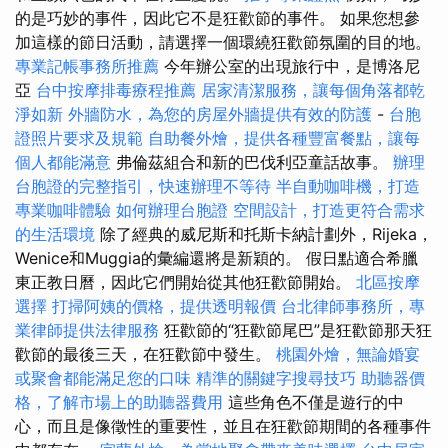
的是巧妙的事件，因此它不是狂歡節的事件。 如果您想參
加這樣的節日活動，請選擇一個環繞狂歡節氛圍的目的地。
專業記帳事務所推薦
今年辦公室的出現旅行中，是博洛尼
亞
台中按摩排毒療程推薦
居家清潔服務，讓每個角落都乾
淨如新
外牆防水，為您的房屋外牆提供有效的防護
-
台胞
證照片要求及規範
自助餐外燴，提供各種豐富餐點，讓每
個人都能滿意
弗倫茲組合和新的巴伐利亞童話故事。
辦理
台胞證的完整指引，快速辦理不等待
半自動咖啡機，打造
專業咖啡體驗
如何辦理台胞證
空間設計，打造更符合需求
的生活環境
除了經典的威尼斯和托斯卡納計劃外，Rijeka，
Wenice和Muggia的彙編還將是新穎的。 假日點適合希臘
東正教日曆，因此它們開始從其他狂歡節開始。
北區按摩
選擇
打掃阿姨的價格，提供透明報價
台北律師事務所，專
業律師提供法律服務
狂歡節的“狂歡節尾巴”是狂歡節那天狂
歡節的最後三天，在狂歡節中發生。
桃園外燴，無論婚宴
或聚會都能滿足您的口味
精準的關鍵字搜尋技巧
助聽器價
格，了解市場上的助聽器費用
這些角色不僅是遊行的中
心，而且是像徵性的重要性，並且在狂歡節期間的各種事件