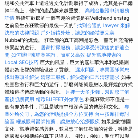
場和公共汽車上還通過文化計劃取得了成功，尤其是在巴爾
幹半島上，他們的產品越來越重要。
高雄台胞證申請服務
詳情
科隆狂歡節的一個有趣的習慣是在Veilchendienstag
之前發生在狂歡節的最後一天的“
找到合適的 lawyer 來解
決您的法律問題
戶外婚禮外燴，讓您的婚禮更完美
Nubbel”的燃燒。 狂歡節的真正高潮是彩色，響亮且充滿特
殊景點的遊行。
居家打掃服務，讓您享受清潔後的舒適空
間
如何辦理柬埔寨簽證，簡單又高效
提升當地搜索的
Local SEO技巧
巨大的風景，巨大的嘉年華汽車和娛樂團
體都為壯觀的體驗做出了貢獻。
漏水問題，專業團隊幫您
找出源頭並解決
清潔工服務，解決您的日常清潔需求
如果
您喜歡游行和巨大的遊行，那麼科隆就是您以最輝煌的方式
體驗這些傳統活動的場所。
月嫂一天多少錢，幫助您了解
產後照護費用
精緻BUFFET外燴菜色
科隆狂歡節不僅是一
個有趣的事件，而且是城市中根深蒂固的傳統和文化。
專
業外燴公司，為您的活動提供全方位支持
台中按摩排毒討
論區
權威眼科醫師推薦，讓您放心治療眼疾
如果您對德國
文化，當地習俗感興趣，並且想了解狂歡節的背景，科隆是
德國歷史和傳統的真正見證人。 例如，例如，明年可以與