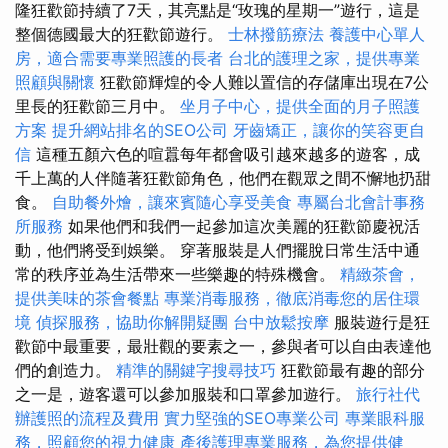
隆狂歡節持續了7天，其亮點是“玫瑰的星期一”遊行，這是
整個德國最大的狂歡節遊行。
士林撥筋療法
養護中心單人
房，適合需要專業照護的長者
台北的護理之家，提供專業
照顧與關懷
狂歡節輝煌的令人難以置信的存儲庫出現在7公
里長的狂歡節三月中。
坐月子中心，提供全面的月子照護
方案
提升網站排名的SEO公司
牙齒矯正，讓你的笑容更自
信
這種五顏六色的喧囂每年都會吸引越來越多的遊客，成
千上萬的人伴隨著狂歡節角色，他們在觀眾之間不懈地扔甜
食。
自助餐外燴，讓來賓隨心享受美食
專屬台北會計事務
所服務
如果他們和我們一起參加這次美麗的狂歡節慶祝活
動，他們將受到娛樂。 穿著服裝是人們擺脫日常生活中通
常的秩序並為生活帶來一些樂趣的特殊機會。
精緻茶會，
提供美味的茶會餐點
專業消毒服務，徹底消毒您的居住環
境
偵探服務，協助你解開疑團
台中放鬆按摩
服裝遊行是狂
歡節中最重要，最壯觀的要素之一，參與者可以自由表達他
們的創造力。
精準的關鍵字搜尋技巧
狂歡節最有趣的部分
之一是，遊客還可以參加服裝和口罩參加遊行。
旅行社代
辦護照的流程及費用
實力堅強的SEO專業公司
專業眼科服
務，照顧您的視力健康
產後護理專業服務，為您提供健