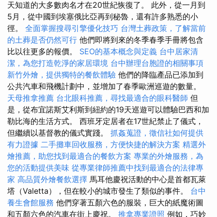
天知道的大多數肉名才在20世紀恢復了。 此外，從一月到
5月，從中國到埃塞俄比亞再到秘魯，還有許多熟悉的小
徑。
全面掌握搜尋引擎優化技巧
台灣土葬政策，了解當前
的土葬是否仍然可行
他們即將到來的冬季春季手冊將包含
比以往更多的報價。
SEO的基本概念與定義
台中居家清
潔，為您打造乾淨的家居環境
台中辦理台胞證的相關事項
新竹外燴，提供獨特的餐飲體驗
他們的降臨產品已添加到
公共汽車和飛機計劃中，並增加了春季歐洲巡遊的數量。
天母推拿推薦
台北眼科推薦，尋找最適合的眼科醫師
但
是，從布宜諾斯艾利斯到紐約的19天巡遊可以體驗巴西和加
勒比海的生活方式。 西班牙定居者在17世紀禁止了儀式，
但繼續以基督教的儀式實踐。
抓姦蒐證，徵信社如何提供
有力證據
二手攤車回收服務，方便快捷的解決方案
精選外
燴推薦，助您找到最適合的餐飲方案
專業的外燴服務，為
您的活動提供美味
從專業律師推薦中找到最適合的法律專
家
高品質外燴餐飲選擇
馬耳他慶祝活動的中心是首都瓦萊
塔（Valetta），但在較小的城市發生了類似的事件。
台中
養生會館服務
他們穿著五顏六色的服裝，巨大的紙魔術圖
和五顏六色的汽車在街上慶祝。
推拿專業證照
例如，巧妙