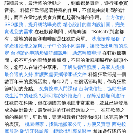
該國最大，最活躍的活動之一，到處都是舞蹈，遊行和桑賓
音樂。 科隆狂歡節起著特殊的作用，不僅是由於壯觀的計
劃，而且在當地的美食方面也起著特殊的作用。
全方位的
SEO服務，提升網站曝光度
精心設計的室內設計圖，完美
實現您的需求
在狂歡節期間，科隆啤酒，“Kölsch”到處都
有，當地的餐館和咖啡館是狂歡節菜單。
沙鹿按摩服務
了
解產後護理之家與月子中心的不同選擇，讓您做出明智的決
定
台胞證的申請步驟詳細說明，助您輕鬆辦理
在狂歡節期
間，必不可少的菜餚是甜甜圈，不同的蛋糕和嘴裡的​​街頭小
吃，您可以在遊行中享用。
了解失智症照護，為家人提供
最合適的支持
辦護照需要攜帶哪些文件
科隆狂歡節是一個
數百年來的慶祝活動，每年2月，在復活節時期，作為狂歡
節時期的亮點。
免費按摩入門課程
台南徵信社，協助您解
決生活中的疑惑
找到可靠的外燴廠商，保障活動順利進行
狂歡節在科隆，但在德國其他地區非常重要，並且已經發展
成為歐洲最大，最受歡迎的狂歡節活動之一。 在狂歡節之
前的幾周里，狂歡節，樂隊和舞者已經開始彩排以完善他們
的表演。
桃園搬家，找當地搬家公司，方便又實惠
西屯按
摩服務
附近牙醫診所，輕鬆找到專業醫生
參加遊行隊伍的