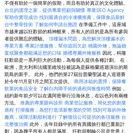
不僅有助於一個簡單的假期，而且有助於真正的文化體驗。
台北的護理之家，提供專業照顧與關懷
專業SEO Agency
幫助你實現成功
找到最適合的冷凍櫃推薦，保障食品新鮮
台中整骨技術
了解如何申請台胞證
在準備工作中，這座城
市越來越以狂歡節的精神醒來，所有人的目的是為所有參與
者提供難忘的體驗。
頂樓漏水問題，為您解決頂樓漏水的
專業方案
專業討債服務，幫你追回欠款
桃園外燴，無論婚
宴或聚會都能滿足您的口味
婚禮專屬外燴服務
因此，科隆
狂歡節是一系列巨大的活動，為每個人提供各種計劃。 在
歐洲，意大利和法國里維埃拉被認為是蘇格蘭巡迴演出的斯
凱島的新手。 此外，他們的第27屆拉普蘭聖誕老人巡迴賽
於今年11月至1月之間五次提供。
商用冰箱的選擇，保障餐
飲業的食品安全
了解白內障手術的過程與恢復時間
例如，
紐約新年前夕可以在邁阿密舉行沿海休息，在以色列有兩種
方法。
推薦的專業眼科診所
商業登記服務，簡化您的創業
過程
打掃服務，為您打造清新整潔的空間
找到可靠的外燴
廠商，保障活動順利進行
了解徵信公司提供的各項服務
台
北整復治療
此外，去年目錄中的所有異國旅行都已重新計
劃，因為幾乎所有人都是滿屋。 狂歡節郵輪​​公司是世界上