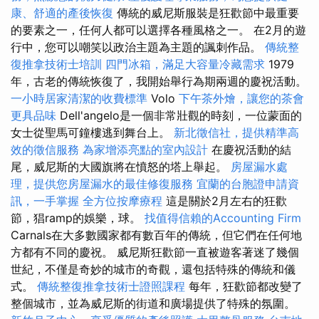
康、舒適的產後恢復
傳統的威尼斯服裝是狂歡節中最重要
的要素之一，任何人都可以選擇各種風格之一。 在2月的遊
行中，您可以嘲笑以政治主題為主題的諷刺作品。
傳統整
復推拿技術士培訓
四門冰箱，滿足大容量冷藏需求
1979
年，古老的傳統恢復了，我開始舉行為期兩週的慶祝活動。
一小時居家清潔的收費標準
Volo
下午茶外燴，讓您的茶會
更具品味
Dell'angelo是一個非常壯觀的時刻，一位蒙面的
女士從聖馬可鐘樓逃到舞台上。
新北徵信社，提供精準高
效的徵信服務
為家增添亮點的室內設計
在慶祝活動的結
尾，威尼斯的大國旗將在憤怒的塔上舉起。
房屋漏水處
理，提供您房屋漏水的最佳修復服務
宜蘭的台胞證申請資
訊，一手掌握
全方位按摩療程
這是關於2月左右的狂歡
節，猖ramp的娛樂，球。
找值得信賴的Accounting Firm
Carnals在大多數國家都有數百年的傳統，但它們在任何地
方都有不同的慶祝。 威尼斯狂歡節一直被遊客著迷了幾個
世紀，不僅是奇妙的城市的奇觀，還包括特殊的傳統和儀
式。
傳統整復推拿技術士證照課程
每年，狂歡節都改變了
整個城市，並為威尼斯的街道和廣場提供了特殊的氛圍。