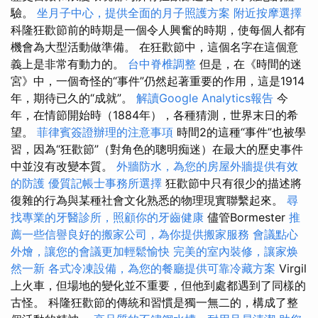
驗。
坐月子中心，提供全面的月子照護方案
附近按摩選擇
科隆狂歡節前的時期是一個令人興奮的時期，使每個人都有
機會為大型活動做準備。 在狂歡節中，這個名字在這個意
義上是非常有動力的。
台中脊椎調整
但是，在《時間的迷
宮》中，一個奇怪的“事件”仍然起著重要的作用，這是1914
年，期待已久的“成就”。
解讀Google Analytics報告
今
年，在情節開始時（1884年），各種猜測，世界末日的希
望。
菲律賓簽證辦理的注意事項
時間2的這種“事件”也被學
習，因為“狂歡節”（對角色的聰明痴迷）在最大的歷史事件
中並沒有改變本質。
外牆防水，為您的房屋外牆提供有效
的防護
優質記帳士事務所選擇
狂歡節中只有很少的描述將
復雜的行為與某種社會文化熟悉的物理現實聯繫起來。
尋
找專業的牙醫診所，照顧你的牙齒健康
儘管Bormester
推
薦一些信譽良好的搬家公司，為你提供搬家服務
會議點心
外燴，讓您的會議更加輕鬆愉快
完美的室內裝修，讓家焕
然一新
各式冷凍設備，為您的餐廳提供可靠冷藏方案
Virgil
上火車，但場地的變化並不重要，但他到處都遇到了同樣的
古怪。 科隆狂歡節的傳統和習慣是獨一無二的，構成了整