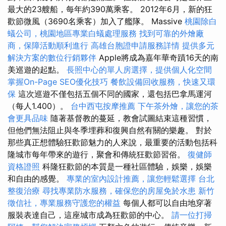
最大的23艘船，每年約390萬乘客。 2012年6月，新的狂
歡節微風（3690名乘客）加入了艦隊。 Massive
桃園除白
蟻公司，桃園地區專業白蟻處理服務
找到可靠的外燴廠
商，保障活動順利進行
高雄台胞證申請服務詳情
提供多元
解決方案的數位行銷夥伴
Apple將成為嘉年華奇蹟16天的南
美巡遊的起點。
長照中心的單人房選擇，提供個人化空間
掌握On-Page SEO優化技巧
餐飲設備回收服務，快速又環
保
這次巡遊不僅包括五個不同的國家，還包括巴拿馬運河
（每人1.400）。
台中西屯按摩推薦
下午茶外燴，讓您的茶
會更具品味
隨著基督教的蔓延，教會試圖結束這種習慣，
但他們無法阻止與冬季埋葬和復興自然有關的樂趣。 對於
那些真正想體驗狂歡節魅力的人來說，最重要的活動包括科
隆城市每年帶來的遊行，聚會和傳統狂歡節習俗。
復健師
資格證照
科隆狂歡節的本質是一種社區體驗，娛樂，娛樂
和自由的感覺。
專業的室內設計推薦，讓您輕鬆選擇
台北
整復治療
尋找專業防水服務，確保您的房屋免於水患
新竹
徵信社，專業服務守護您的權益
每個人都可以自由地穿著
服裝表達自己，這座城市成為狂歡節的中心。
請一位打掃