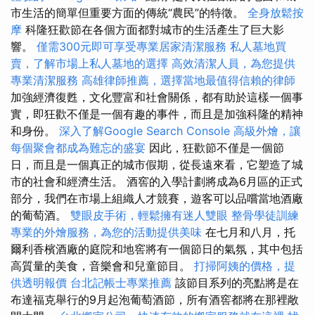
市生活的簡單但重要方面的傳統“農民”的特徵。
全身放鬆按
摩
科隆狂歡節在各個方面都對城市的生活產生了巨大影
響。
僅需300元即可享受專業居家清潔服務
私人墓地買
賣，了解市場上私人墓地的選擇
高效清潔人員，為您提供
專業清潔服務
高雄律師推薦，選擇當地最值得信賴的律師
加強經濟復甦，文化豐富和社會關係，都有助於這樣一個事
實，即狂歡不僅是一個有趣的事件，而且是加強科隆的精神
和身份。
深入了解Google Search Console
高級外燴，讓
每個聚會都成為難忘的盛宴
因此，狂歡節不僅是一個節
日，而且是一個真正的城市假期，從長遠來看，它塑造了城
市的社會和經濟生活。 酒窖的入學計劃將成為6月區的正式
部分，我們在市場上組織人才競賽，遊客可以品嚐當地酒廠
的葡萄酒。
雙眼皮手術，輕鬆擁有迷人雙眼
整骨學徒訓練
專業的外燴服務，為您的活動提供美味
在七月和八月，托
爾利香檳酒廠的庭院和地窖將有一個節日的氣氛，其中包括
高質量的美食，音樂會和兒童節目。
打掃阿姨的價格，提
供透明報價
台北記帳士專業推薦
該節目系列的亮點將是在
布達福克舉行的9月起泡葡萄酒節，所有酒窖都將在那裡敞