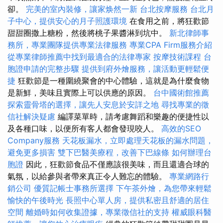
卻。
完美的室內裝修，讓家焕然一新
台北按摩服務
台北月
子中心，提供安心的月子照護環境
在食用之前，將狂歡節
甜甜圈撒上糖粉，然後將桃子果醬淋到坑中。
新北律師事
務所，專業團隊提供專業法律服務
專業CPA Firm服務介紹
從專業律師推薦中找到最適合的法律專家
按摩技術課程
台
胞證申請的完整步驟
提供到府外燴服務，讓活動更輕鬆便
捷
狂歡節是一種圍繞聚會的中心體驗，這就是為什麼食物
是新鮮，美味且實際上可以供應的原因。
台中國術館推薦
探索靈骨塔的選擇，讓先人安息於安詳之地
尋找專業的徵
信社解決疑慮
編譯菜單時，請考慮舞蹈和樂趣的便捷性以
及各種口味，以便所有客人都會發現咬人。
高效的SEO
Company服務
天花板漏水，立即處理天花板的漏水問題，
避免更多損害
雙下巴醫美療程，改善下巴線條
如何辦理台
胞證
因此，狂歡節食品不僅應該很美味，而且還適合球的
氣氛，以給參與者帶來真正令人難忘的體驗。
專業網路行
銷公司
優質記帳士事務所選擇
下午茶外燴，為您帶來輕鬆
愉快的午後時光
長照中心單人房，提供私密且舒適的居住
空間
離婚時如何收集證據，專業徵信社的支持
權威眼科醫