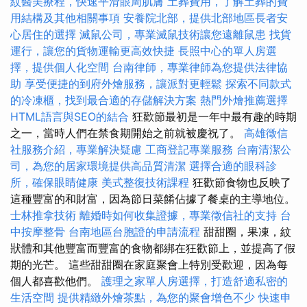
紋醫美療程，快速平滑眼周肌膚
土葬費用，了解土葬的費
用結構及其他相關事項
安養院北部，提供北部地區長者安
心居住的選擇
滅鼠公司，專業滅鼠技術讓您遠離鼠患
找貨
運行，讓您的貨物運輸更高效快捷
長照中心的單人房選
擇，提供個人化空間
台南律師，專業律師為您提供法律協
助
享受便捷的到府外燴服務，讓派對更輕鬆
探索不同款式
的冷凍櫃，找到最合適的存儲解決方案
熱門外燴推薦選擇
HTML語言與SEO的結合
狂歡節最初是一年中最有趣的時期
之一，當時人們在禁食期開始之前就被慶祝了。
高雄徵信
社服務介紹，專業解決疑慮
工商登記專業服務
台南清潔公
司，為您的居家環境提供高品質清潔
選擇合適的眼科診
所，確保眼睛健康
美式整復技術課程
狂歡節食物也反映了
這種豐富的和財富，因為節日菜餚佔據了餐桌的主導地位。
士林推拿技術
離婚時如何收集證據，專業徵信社的支持
台
中按摩整骨
台南地區台胞證的申請流程
甜甜圈，果凍，紋
狀體和其他豐富而豐富的食物都綁在狂歡節上，並提高了假
期的光芒。 這些甜甜圈在家庭聚會上特別受歡迎，因為每
個人都喜歡他們。
護理之家單人房選擇，打造舒適私密的
生活空間
提供精緻外燴茶點，為您的聚會增色不少
快速申