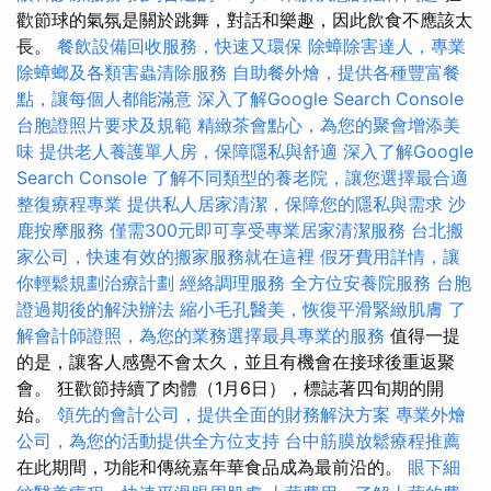
歡節球的氣氛是關於跳舞，對話和樂趣，因此飲食不應該太
長。
餐飲設備回收服務，快速又環保
除蟑除害達人，專業
除蟑螂及各類害蟲清除服務
自助餐外燴，提供各種豐富餐
點，讓每個人都能滿意
深入了解Google Search Console
台胞證照片要求及規範
精緻茶會點心，為您的聚會增添美
味
提供老人養護單人房，保障隱私與舒適
深入了解Google
Search Console
了解不同類型的養老院，讓您選擇最合適
整復療程專業
提供私人居家清潔，保障您的隱私與需求
沙
鹿按摩服務
僅需300元即可享受專業居家清潔服務
台北搬
家公司，快速有效的搬家服務就在這裡
假牙費用詳情，讓
你輕鬆規劃治療計劃
經絡調理服務
全方位安養院服務
台胞
證過期後的解決辦法
縮小毛孔醫美，恢復平滑緊緻肌膚
了
解會計師證照，為您的業務選擇最具專業的服務
值得一提
的是，讓客人感覺不會太久，並且有機會在接球後重返聚
會。 狂歡節持續了肉體（1月6日），標誌著四旬期的開
始。
領先的會計公司，提供全面的財務解決方案
專業外燴
公司，為您的活動提供全方位支持
台中筋膜放鬆療程推薦
在此期間，功能和傳統嘉年華食品成為最前沿的。
眼下細