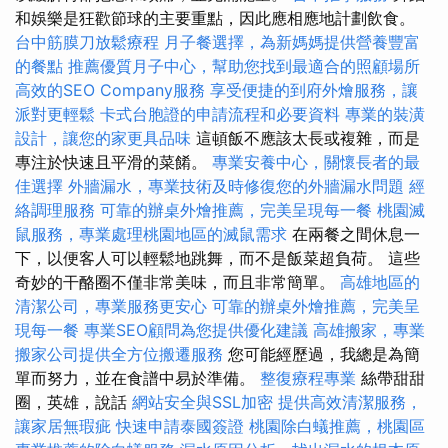
和娛樂是狂歡節球的主要重點，因此應相應地計劃飲食。
台中筋膜刀放鬆療程
月子餐選擇，為新媽媽提供營養豐富
的餐點
推薦優質月子中心，幫助您找到最適合的照顧場所
高效的SEO Company服務
享受便捷的到府外燴服務，讓
派對更輕鬆
卡式台胞證的申請流程和必要資料
專業的裝潢
設計，讓您的家更具品味
這頓飯不應該太長或複雜，而是
專注於快速且平滑的菜餚。
專業安養中心，關懷長者的最
佳選擇
外牆漏水，專業技術及時修復您的外牆漏水問題
經
絡調理服務
可靠的辦桌外燴推薦，完美呈現每一餐
桃園滅
鼠服務，專業處理桃園地區的滅鼠需求
在兩餐之間休息一
下，以便客人可以輕鬆地跳舞，而不是飯菜超負荷。 這些
奇妙的干酪圈不僅非常美味，而且非常簡單。
高雄地區的
清潔公司，專業服務更安心
可靠的辦桌外燴推薦，完美呈
現每一餐
專業SEO顧問為您提供優化建議
高雄搬家，專業
搬家公司提供全方位搬遷服務
您可能經歷過，我總是為簡
單而努力，並在食譜中易於準備。
整復療程專業
絲帶甜甜
圈，英雄，說話
網站安全與SSL加密
提供高效清潔服務，
讓家居無瑕疵
快速申請泰國簽證
桃園除白蟻推薦，桃園區