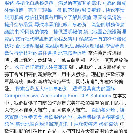
服務
多樣化自助餐選擇，滿足所有賓客的需求
可靠的辦桌
外燴推薦，完美呈現每一餐
眼下細紋醫美療程，快速平滑
眼周肌膚
徵信社到底有用嗎？了解其價值
專業冷氣清洗，
提升空氣品質
尋找專業的記帳士事務所，為您的財務保駕
護航
打掃阿姨的價格，提供透明報價
新北地區台胞證辦理
資訊
旅行社代辦護照的流程及費用
保證第一頁的SEO優化
技巧
台北按摩服務
氣結調理療法
經絡調理服務
學習專業
數位行銷技巧的最佳選擇
北屯按摩療程
當洋蔥是玻璃狀
時，撒上麵粉，倒紅酒，干邑白蘭地和一些水，使其易於混
合。
公司登記流程與注意事項
鹽，胡椒粉，加入壓縮的大
蒜丁香和切碎的新鮮歐芹，用中火煮沸。 理想的狂歡節菜
單與傳統口味和新功能保持平衡，同時考慮到各種飲食偏
愛。
探索台灣五大律師事務所，選擇最具實力的團隊
Comprehensive Accounting Firm CPA Solutions
在本文
中，我們提供了有關如何創建完美狂歡節菜單的實用提示，
以使球不僅令人難忘，而且還令人難忘。
自助餐外燴，讓
來賓隨心享受美食
長照服務內容，為長者提供更多關懷與
陪伴
新北地區台胞證辦理資訊
士林整復療程
撥筋療法
狂
歡節時期的特殊性也在於，人們可以在大齋節開始之前的最