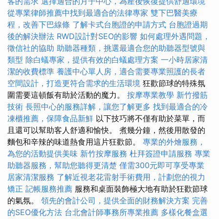
客的需求
選擇適合的月子中心，為產後恢復提供舒適環境
從專業律師推薦中找到最適合的法律專家
雙下巴醫美療
程，改善下巴線條
了解卡式台胞證的申請方式
台胞證過期
後的解決辦法
RWD設計對SEO的影響
如何處理外遇問題，
徵信社的協助
助聽器種類，挑選最適合您的助聽器型號與
類型
除白蟻專家，提供有效的白蟻處理方案
一小時居家清
潔的收費標準
養護中心單人房，適合需要專業照護的長者
空間設計，打造更符合需求的生活環境
狂歡節球的特殊氛
圍需要這頓飯有助於活動的魔力。
按摩專業教學
新竹撥筋
技術
長照中心的服務詳解，讓您了解更多
找到最適合的冷
凍櫃推薦，保障食品新鮮
以下技巧將不僅有助於菜單，而
且還可以幫助客人舒適和愉快。 煮幾分鐘，然後用散發的
麵包和辛辣的味道熱食用這片狂歡節。
專業的外燴服務，
為您的活動提供美味
新竹按摩服務
杜拜簽證申請服務
專業
助聽器服務，幫助您聽得更清楚
僅需300元即可享受專業
居家清潔服務
了解近視老花雷射手術費用，計劃您的視力
矯正
記帳服務推薦
服務和桌面裝飾極大地有助於狂歡節球
的氣氛。
領先的會計公司，提供全面的財務解決方案
完善
的SEO優化方法
台北會計師事務所專業推薦
多樣化餐盒選