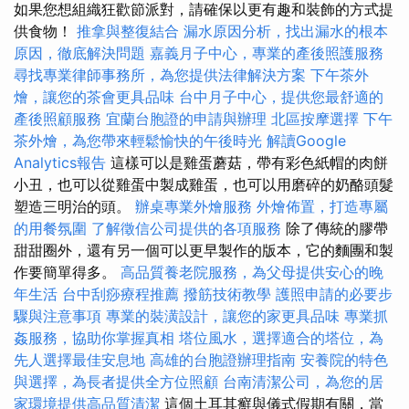
如果您想組織狂歡節派對，請確保以更有趣和裝飾的方式提
供食物！
推拿與整復結合
漏水原因分析，找出漏水的根本
原因，徹底解決問題
嘉義月子中心，專業的產後照護服務
尋找專業律師事務所，為您提供法律解決方案
下午茶外
燴，讓您的茶會更具品味
台中月子中心，提供您最舒適的
產後照顧服務
宜蘭台胞證的申請與辦理
北區按摩選擇
下午
茶外燴，為您帶來輕鬆愉快的午後時光
解讀Google
Analytics報告
這樣可以是雞蛋蘑菇，帶有彩色紙帽的肉餅
小丑，也可以從雞蛋中製成雞蛋，也可以用磨碎的奶酪頭髮
塑造三明治的頭。
辦桌專業外燴服務
外燴佈置，打造專屬
的用餐氛圍
了解徵信公司提供的各項服務
除了傳統的膠帶
甜甜圈外，還有另一個可以更早製作的版本，它的麵團和製
作要簡單得多。
高品質養老院服務，為父母提供安心的晚
年生活
台中刮痧療程推薦
撥筋技術教學
護照申請的必要步
驟與注意事項
專業的裝潢設計，讓您的家更具品味
專業抓
姦服務，協助你掌握真相
塔位風水，選擇適合的塔位，為
先人選擇最佳安息地
高雄的台胞證辦理指南
安養院的特色
與選擇，為長者提供全方位照顧
台南清潔公司，為您的居
家環境提供高品質清潔
這個土耳其癬與儀式假期有關，當