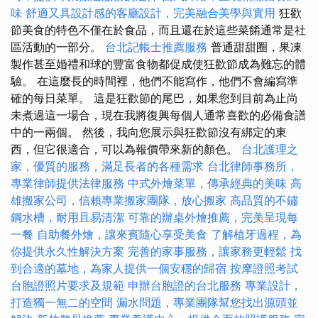
味
舒適又具設計感的客廳設計，完美融合美學與實用
狂歡
節美食的特色不僅在於食品，而且還在於這些菜餚通常是社
區活動的一部分。
台北記帳士推薦服務
普通甜甜圈，果凍
製作甚至婚禮和球的豐富食物都促成使狂歡節成為難忘的體
驗。 在這麼長的時間裡，他們不能寫作，他們不會編寫準
確的每日菜單。 這是狂歡節的尾巴，如果您到目前為止尚
未煮過這一場合，現在我將復興每個人通常喜歡的必備食譜
中的一兩個。 然後，我向您展示與狂歡節沒有綁定的東
西，但它很適合，可以為報價帶來新的顏色。
台北護理之
家，優質的服務，滿足長者的各種需求
台北律師事務所，
專業律師提供法律服務
中式外燴菜單，傳承經典的美味
高
雄搬家公司，信賴專業搬家團隊，放心搬家
高品質的不鏽
鋼水槽，耐用且易清潔
可靠的辦桌外燴推薦，完美呈現每
一餐
自助餐外燴，讓來賓隨心享受美食
了解植牙過程，為
你提供永久性解決方案
完善的家事服務，讓家務更輕鬆
找
到合適的墓地，為家人提供一個安穩的歸宿
按摩證照考試
台胞證照片要求及規範
申辦台胞證的台北服務
專業設計，
打造獨一無二的空間
漏水問題，專業團隊幫您找出源頭並