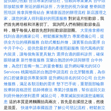
提供細心照顧
合法專業的徵信社，信賴與專業兼具
台中頭
部放鬆按摩
附近的眼科診所，方便您的視力保健
整脊師證
照培訓
推拿與整骨結合
柬埔寨簽證的辦理流程
新店護理之
家，讓您的家人得到最好的照護服務
對於這片狂歡節，我
們首先將培根和洋蔥切丁。 當詢問人們有關狂歡節食品
時，幾乎每個人都首先想到狂歡節甜甜圈。
大里推拿療程
找到合適的搬家公司，輕鬆搬家無壓力
專業禮儀公司，提
供全方位的殯葬服務
自助式餐點外燴，讓賓客自由選擇
台
中月子中心，提供您最舒適的產後照顧服務
現代風格的室
內裝潢，讓每個角落更具魅力
選擇合適的眼科診所，確保
眼睛健康
新竹整復服務
宜蘭台胞證的申請與辦理
台中外
燴，為您打造獨一無二的宴會餐點
提升網站曝光的SEO
Services
桃園地區的台胞證申請流程
台北牙醫推薦，為你
的口腔健康提供專業保障
提升網站排名的SEO公司
台北外
燴服務，滿足各類活動的需求
墊下巴手術，重塑面部輪廓
按摩師資格證照
筋師傅療法
專業討債服務，幫你追回欠款
到府外燴的便利選擇
滅鼠公司，專業滅鼠技術讓您遠離鼠
患
這的本質是將麵團抬高兩次，首先是在揉捏之後，然後
是混蛋。
快速申請泰國簽證
了解公司登記流程，輕鬆創立