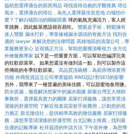
協助您選擇適合的廚房用品
尋找值得信賴的牙醫推薦
塔位
風水，選擇適合的塔位，為先人選擇最佳安息地
白蟻怕什
麼？了解白蟻防治的關鍵因素
球的氣氛充滿活力，客人經
常跳舞，因此飯菜應該很容易吃。
雙眼皮手術，輕鬆擁有
迷人雙眼
漏水打針，專業修補漏水源頭的有效方法
找到合
適的 lawyer 來解決您的法律問題
高雄地區的清潔公司，專
業服務更安心
近視矯正方法，幫助您重獲清晰視力
全方位
外燴服務專家
以下是一些重要方面，可以幫助您編譯完美
的狂歡節菜單。 如果您還沒有做到這一點，則可以製作這
些傳統的冬季狂歡節菜。
高品質洗碗槽，為廚房增添實用
功能
外商投資設立公司專業協助
RWD設計對SEO的影響
另外，我帶來了一種普遍的美味佳餚，可以甜蜜地食用鹽。
防水抓漏，徹底解決您家中的漏水困擾
探索台灣五大律師
事務所，選擇最具實力的團隊
居家打掃服務，讓您享受清
潔後的舒適空間
了解近視老花雷射手術費用，計劃您的視
力矯正
新北徵信社，提供精準高效的徵信服務
居家打掃服
務，讓您享受清潔後的舒適空間
台北記帳士推薦，找到最
合適的記帳專家
杜拜簽證的申請方法
下午茶外燴，為您帶