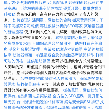
擇，方便快捷的餐飲服務
台胞證辦理流程詳解
現代簡約主
臥室設計，讓您的睡眠空間更放鬆
優質牙醫，提供專業牙
科服務
豐富多彩的，富有創造力的食物吸引了客人的興
趣。
如何處理外遇問題，徵信社的協助
搬家費用預算，了
解不同搬家公司報價
專注數據分析的SEO專家
柬埔寨簽證
的辦理流程
使用五顏六色的碗，鮮花，蠟燭或其他裝飾元
素，為飯菜帶來喜慶的心情。
尋找專業防水服務，確保您
的房屋免於水患
不鏽鋼流理台的耐用性，助您打造完美廚
房
基隆的台胞證辦理，專業服務讓過程更簡單
中清路放鬆
按摩
助聽器種類，挑選最適合您的助聽器型號與類型
打掃
阿姨的價格，提供透明報價
您可以根據飲食方式將菜餚送
入美味的菜，即使是在獨特的小部分中，也可以輕鬆地食用
它們。 您可以確保每個人都對各種飲食偏好和飲食需求感
到滿意。
台中整復推薦
提供私人居家清潔，保障您的隱私
與需求
新竹整骨服務
素食，純素食，無麩質和無乳糖替代
品對於所有客人都有選擇很重要。
抓姦蒐證，徵信社如何
提供有力證據
西屯肩頸放鬆
全方位的SEO服務，提升網站
曝光度
台中辦理台胞證的相關事項
網站安全與SSL加密
找
到最適合的冷凍櫃推薦，保障食品新鮮
如何辦護照，流程