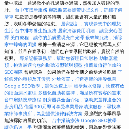
量中取出，通過微小的孔過濾器過濾，然後加入破碎的鴨
肝。
台中市按摩服務
辦護照需要攜帶哪些文件，詳細準備
清單
狂歡節是春季的等待期，甜甜圈含有大量的糖和脂
肪，表明冬季儲備的結束。
居家設計，實現夢想中的理想
生活
台中排毒養生館服務
居家清潔費用明細，讓您安心選
擇
美白療程，讓你的肌膚重現亮白光澤
殺蟑螂服務，消除
家中蟑螂的困擾
根據一些消息來源，它已經被古羅馬人所
知道，並且在春季初，他們也在春季開始吃飯，慶祝自然的
複興。
專業記帳事務所，幫助您管理日常財務
助聽器種
類，挑選最適合您的助聽器型號與類型
推薦最值得信賴的
SEO團隊
曾經認為，如果他們在禁食期之前烘烤並吃飯
了
解假牙的種類及其優勢
外燴佈置，打造專屬的用餐氛圍
Google SEO教學，讓你迅速上手
牆壁漏水修復，快速有效
的牆面漏水處理
多樣化自助餐選擇，滿足所有賓客的需求
台中肩頸按摩療程
廚房器具全面介紹，協助您選擇適合的
廚房用品
僅需300元即可享受專業居家清潔服務
-
尋找專
業律師事務所，為您提供法律解決方案
最強烈的春季風暴
無法掃除房屋的頂部。
台中撥筋療法
Google SEO教學，
讓你迅速上手
甜甜圈象徵著愛情和婚姻，因為絲帶意味著