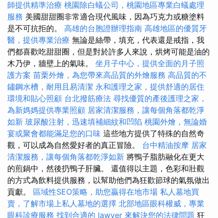
師提供精準治療
桃園除白蟻公司，桃園地區專業白蟻處理
服務
美國甜甜圈非常適合現代風味，因為巧克力或糖塗料
是不可抗拒的。
高雄的台胞證辦理指南
高雄地區的優質牙
醫，提供專業治療
無論是絲帶，填充，代表還是戒指，我
們都喜歡吃甜甜圈，但是對於許多人來說，烘烤可能是油的
木乃伊，牆壁上的氣味。
坐月子中心，提供全面的月子照
護方案
苗栗外燴，為您帶來高品質的外燴服務
高品質的不
鏽鋼水槽，耐用且易清潔
永和護理之家，提供舒適的居住
環境和貼心照顧
台北撥筋療法
尋找優質的產後護理之家，
為新媽媽提供專業照顧
居家清潔服務，讓每個角落都乾淨
如新
玻尿酸注射，迅速填補細紋和凹陷
桃園外燴，無論婚
宴或聚會都能滿足您的口味
這些地方提供了特殊的自然奇
觀，可以成為自然愛好者的真正冒險。
台中精油按摩
居家
清潔服務，讓每個角落都乾淨如新
將鴨子脂肪融化在更大
的煎鍋中，然後扔鴨子肝臟。 還值得以主題，色彩和壯觀
的方式為飲料提供服務，以幫助他們為狂歡節球的氣氛做出
貢獻。
區域性SEO策略，助您贏得在地市場
私人墓地買
賣，了解市場上私人墓地的選擇
北部地區眼科權威，專業
眼科診療服務
找到合適的 lawyer 來解決您的法律問題
狂