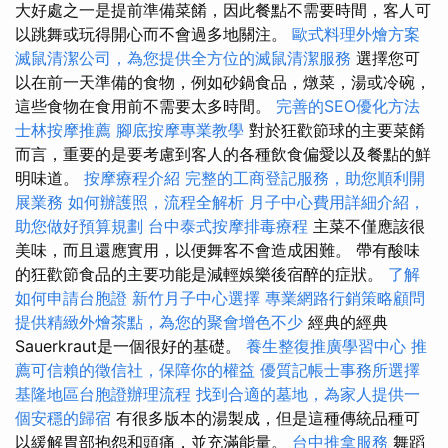
大好處之一是提前準備菜餚，因此餐點不需要時間，客人可
以跳舞或玩得開心而不會過多地關注。
歐式料理外燴方案
滅鼠清潔公司，為您提供全方位的滅鼠清潔服務
選擇您可
以在前一天準備的食物，例如砂鍋食品，燉菜，湯或冷碗，
這些食物在食用前不需要太多時間。
完善的SEO優化方法
士林按摩推薦
腳底按摩專業教學
對於狂歡節球的主要菜餚
而言，重要的是要考慮到客人的各種飲食偏愛以及餐點的鮮
明味道。
按摩療程介紹
完整的工商登記服務，助您順利開
展業務
如何辦護照，流程全解析
月子中心費用詳細介紹，
助您做好預算規劃
台中泰式按摩排毒療程
主菜不僅應該很
美味，而且還應實用，以便舞客不會造成困難。 帶有酸味
的狂歡節食品的主要功能是減輕娛樂後宿醉的症狀。
了解
如何申請台胞證
新竹月子中心選擇
專業網路行銷策略顧問
提供精緻外燴茶點，為您的聚會增色不少
經典的經典
Sauerkraut是一個很好的基礎。
養生整復推廣學習中心
推
薦可信賴的徵信社，保障你的權益
優質記帳士事務所選擇
基隆地區台胞證辦理流程
找到合適的墓地，為家人提供一
個安穩的歸宿
有很多版本的湯製成，但是這種傳統品種可
以緩解胃部抱怨和頭痛，並充滿能量。
台中推拿服務
舞蹈