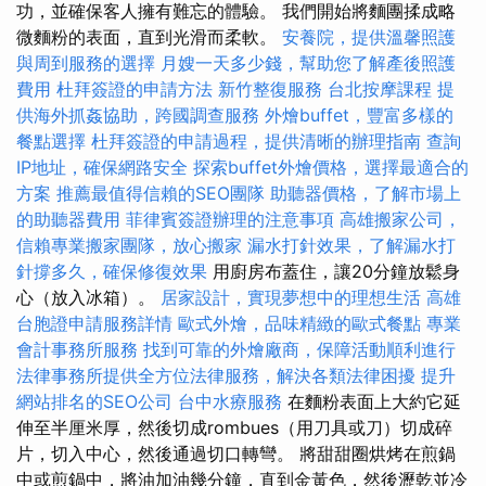
功，並確保客人擁有難忘的體驗。 我們開始將麵團揉成略
微麵粉的表面，直到光滑而柔軟。
安養院，提供溫馨照護
與周到服務的選擇
月嫂一天多少錢，幫助您了解產後照護
費用
杜拜簽證的申請方法
新竹整復服務
台北按摩課程
提
供海外抓姦協助，跨國調查服務
外燴buffet，豐富多樣的
餐點選擇
杜拜簽證的申請過程，提供清晰的辦理指南
查詢
IP地址，確保網路安全
探索buffet外燴價格，選擇最適合的
方案
推薦最值得信賴的SEO團隊
助聽器價格，了解市場上
的助聽器費用
菲律賓簽證辦理的注意事項
高雄搬家公司，
信賴專業搬家團隊，放心搬家
漏水打針效果，了解漏水打
針撐多久，確保修復效果
用廚房布蓋住，讓20分鐘放鬆身
心（放入冰箱）。
居家設計，實現夢想中的理想生活
高雄
台胞證申請服務詳情
歐式外燴，品味精緻的歐式餐點
專業
會計事務所服務
找到可靠的外燴廠商，保障活動順利進行
法律事務所提供全方位法律服務，解決各類法律困擾
提升
網站排名的SEO公司
台中水療服務
在麵粉表面上大約它延
伸至半厘米厚，然後切成rombues（用刀具或刀）切成碎
片，切入中心，然後通過切口轉彎。 將甜甜圈烘烤在煎鍋
中或煎鍋中，將油加油幾分鐘，直到金黃色，然後瀝乾並冷