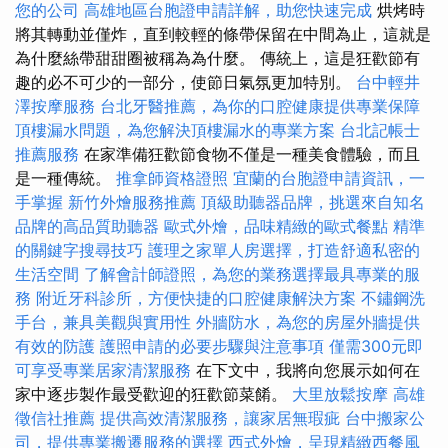
您的公司
高雄地區台胞證申請詳解，助您快速完成
烘烤時
將其轉動並僅炸，直到較輕的條帶保留在中間為止，這就是
為什麼絲帶甜甜圈被稱為為什麼。 傳統上，這是狂歡節有
趣的必不可少的一部分，使節日氣氛更加特別。
台中輕井
澤按摩服務
台北牙醫推薦，為你的口腔健康提供專業保障
頂樓漏水問題，為您解決頂樓漏水的專業方案
台北記帳士
推薦服務
在家準備狂歡節食物不僅是一種美食體驗，而且
是一種傳統。
推拿師資格證照
宜蘭的台胞證申請資訊，一
手掌握
新竹外燴服務推薦
頂級助聽器品牌，挑選來自知名
品牌的高品質助聽器
歐式外燴，品味精緻的歐式餐點
精準
的關鍵字搜尋技巧
護理之家單人房選擇，打造舒適私密的
生活空間
了解會計師證照，為您的業務選擇最具專業的服
務
附近牙科診所，方便快捷的口腔健康解決方案
不鏽鋼洗
手台，兼具美觀與實用性
外牆防水，為您的房屋外牆提供
有效的防護
護照申請的必要步驟與注意事項
僅需300元即
可享受專業居家清潔服務
在下文中，我將向您展示如何在
家中逐步製作最受歡迎的狂歡節菜餚。
大里放鬆按摩
高雄
徵信社推薦
提供高效清潔服務，讓家居無瑕疵
台中搬家公
司，提供專業搬遷服務的選擇
西式外燴，呈現精緻西餐風