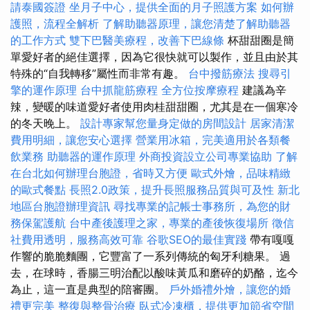
請泰國簽證
坐月子中心，提供全面的月子照護方案
如何辦
護照，流程全解析
了解助聽器原理，讓您清楚了解助聽器
的工作方式
雙下巴醫美療程，改善下巴線條
杯甜甜圈是簡
單愛好者的絕佳選擇，因為它很快就可以製作，並且由於其
特殊的“自我轉移”屬性而非常有趣。
台中撥筋療法
搜尋引
擎的運作原理
台中抓龍筋療程
全方位按摩療程
建議為辛
辣，變暖的味道愛好者使用肉桂甜甜圈，尤其是在一個寒冷
的冬天晚上。
設計專家幫您量身定做的房間設計
居家清潔
費用明細，讓您安心選擇
營業用冰箱，完美適用於各類餐
飲業務
助聽器的運作原理
外商投資設立公司專業協助
了解
在台北如何辦理台胞證，省時又方便
歐式外燴，品味精緻
的歐式餐點
長照2.0政策，提升長照服務品質與可及性
新北
地區台胞證辦理資訊
尋找專業的記帳士事務所，為您的財
務保駕護航
台中產後護理之家，專業的產後恢復場所
徵信
社費用透明，服務高效可靠
谷歌SEO的最佳實踐
帶有嘎嘎
作響的脆脆麵團，它豐富了一系列傳統的匈牙利糖果。 過
去，在球時，香腸三明治配以酸味黃瓜和磨碎的奶酪，迄今
為止，這一直是典型的陪審團。
戶外婚禮外燴，讓您的婚
禮更完美
整復與整骨治療
臥式冷凍櫃，提供更加節省空間