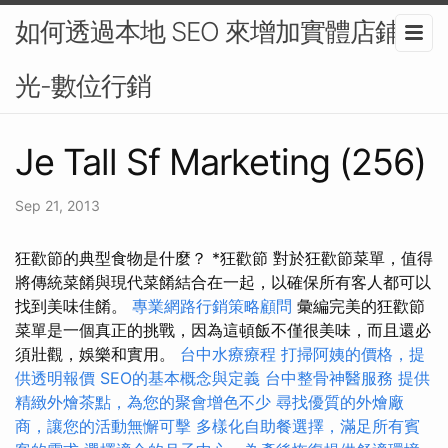
如何透過本地 SEO 來增加實體店鋪曝
光-數位行銷
Je Tall Sf Marketing (256)
Sep 21, 2013
狂歡節的典型食物是什麼？ *狂歡節 對於狂歡節菜單，值得
將傳統菜餚與現代菜餚結合在一起，以確保所有客人都可以
找到美味佳餚。
專業網路行銷策略顧問
彙編完美的狂歡節
菜單是一個真正的挑戰，因為這頓飯不僅很美味，而且還必
須壯觀，娛樂和實用。
台中水療療程
打掃阿姨的價格，提
供透明報價
SEO的基本概念與定義
台中整骨神醫服務
提供
精緻外燴茶點，為您的聚會增色不少
尋找優質的外燴廠
商，讓您的活動無懈可擊
多樣化自助餐選擇，滿足所有賓