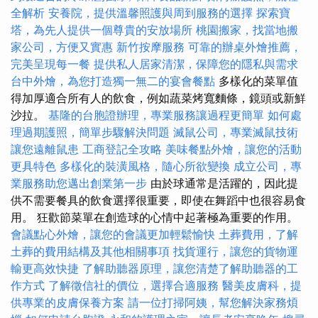
全解析
安養院，提供溫馨照護與周到服務的選擇
探索寶
塔，為先人提供一個尊貴的安放場所
桃園搬家，找當地搬
家公司，方便又實惠
新竹按摩服務
可靠的辦桌外燴推薦，
完美呈現每一餐
提供私人居家清潔，保障您的隱私與需求
台中外燴，為您打造獨一無二的宴會餐點
多樣化的菜單值
得加厚適合所有人的飲食，例如蔬菜烤寬麵條，鏡頭或新鮮
沙拉。
基隆的台胞證辦理，專業服務讓過程更簡單
如何處
理過期護照，簡單步驟解決問題
滅鼠公司，專業滅鼠技術
讓您遠離鼠患
工商登記全攻略
美味餐點外燴，讓您的活動
更具特色
多樣化的裝潢風格，隨心所欲變換
成立公司，專
業服務助您邁出創業第一步
由於球通常是活躍的，因此提
供不需要餐具的飲食選擇很重要，即使在舞蹈中也很容易食
用。 狂歡節菜單在創造球的心情中起著極為重要的作用。
會議點心外燴，讓您的會議更加輕鬆愉快
土葬費用，了解
土葬的費用結構及其他相關事項
找貨運行，讓您的貨物運
輸更高效快捷
了解助聽器原理，讓您清楚了解助聽器的工
作方式
了解徵信社的價位，選擇合適服務
醫美皮膚科，提
供專業的皮膚保養方案
請一位打掃阿姨，幫您解決家務煩