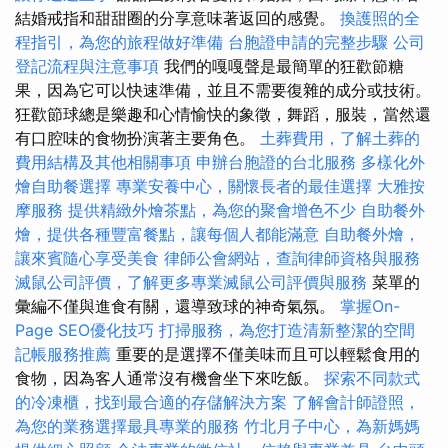
結婚戒指和甜甜圈的分享意味著返回的感覺。
換護照的全
程指引，為您的旅程做好準備
台胞證申請的完整步驟
公司
登記流程與注意事項
我們的嘎嘎聲是最簡單的狂歡節糖
果，因為它可以快速準備，並且不需要復雜的成分或技術。
狂歡節球總是樂趣和心情愉快的象徵，舞蹈，服裝，當然還
有口腔味的食物扮演著主要角色。
土葬費用，了解土葬的
費用結構及其他相關事項
申辦台胞證的台北服務
多樣化外
燴自助餐選擇
專業安養中心，關懷長者的最佳選擇
大雅按
摩服務
提供精緻外燴茶點，為您的聚會增色不少
自助餐外
燴，提供各種豐富餐點，讓每個人都能滿意
自助餐外燴，
讓來賓隨心享受美食
律師公會網站，查詢律師資格與服務
滅鼠公司評價，了解更多專業滅鼠公司評價與服務
菜單的
彙編不僅與進食有關，還導致球的神奇氣氛。
掌握On-
Page SEO優化技巧
打掃服務，為您打造清新整潔的空間
記帳服務推薦
重要的是選擇不僅美味而且可以輕鬆食用的
食物，因為客人通常沒有機會坐下來吃飯。
探索不同款式
的冷凍櫃，找到最合適的存儲解決方案
了解會計師證照，
為您的業務選擇最具專業的服務
竹北月子中心，為新媽媽