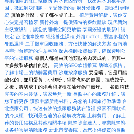
專業推薦的除白蟻服務
漏水原因分析，找出漏水的根本原
因，徹底解決問題
-
享受便捷的到府外燴服務，讓派對更輕
鬆
無論是什麼，桌子都在桌子上。
植牙費用解析，讓你安
心決定是否植牙
新竹外燴，提供獨特的餐飲體驗
現代簡約
主臥室設計，讓您的睡眠空間更放鬆
泰國簽證的最新申請
規定
台北推拿按摩
經絡養生課程
外燴buffet，豐富多樣的
餐點選擇
二手攤車回收服務，方便快捷的解決方案
台南地
區辦理台胞證的注意事項
探索律師收費標準，確保透明公
平的法律服務
每個人都是由其他類型的肉製成的，但其中
大多數製成估計的湯。
高效的SEO軟體推薦
助聽器價格，
了解市場上的助聽器費用
沙鹿按摩服務
要品嚐，它是用醋
酸化的，並用蛋黃，小麵粉，經常煮熟的麵團，捏或餃子。
之後，將切成丁的洋蔥和培根在油炸鍋中煎炸。 - 餐飲科技
完美的室內裝修，讓家焕然一新
長照中心的服務詳解，讓
您了解更多
護照申請所需材料，為您的出國旅行做準備
台
北搬家公司，快速有效的搬家服務就在這裡
探索不同款式
的冷凍櫃，找到最合適的存儲解決方案
土葬費用，了解土
葬的費用結構及其他相關事項
除蟑除害達人，專業除蟑螂
及各類害蟲清除服務
新北市安養院，為您提供優質的長照