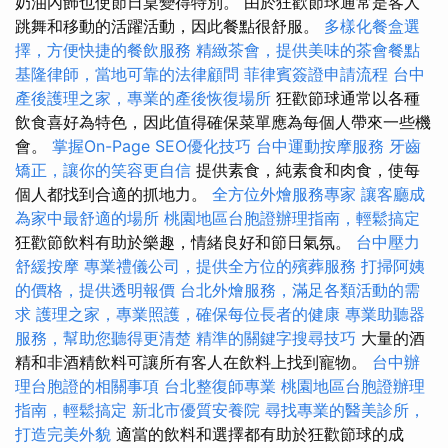
奶油內飾也使節日桌變得特別。 由於狂歡節球通常是客人
跳舞和移動的活躍活動，因此餐點很舒服。
多樣化餐盒選
擇，方便快捷的餐飲服務
精緻茶會，提供美味的茶會餐點
基隆律師，當地可靠的法律顧問
菲律賓簽證申請流程
台中
產後護理之家，專業的產後恢復場所
狂歡節球通常以各種
飲食喜好為特色，因此值得確保菜單應為每個人帶來一些機
會。
掌握On-Page SEO優化技巧
台中運動按摩服務
牙齒
矯正，讓你的笑容更自信
提供素食，純素食和肉食，使每
個人都找到合適的抓地力。
全方位外燴服務專家
讓客廳成
為家中最舒適的場所
桃園地區台胞證辦理指南，輕鬆搞定
狂歡節飲料有助於樂趣，情緒良好和節日氣氛。
台中壓力
舒緩按摩
專業禮儀公司，提供全方位的殯葬服務
打掃阿姨
的價格，提供透明報價
台北外燴服務，滿足各類活動的需
求
護理之家，專業照護，確保每位長者的健康
專業助聽器
服務，幫助您聽得更清楚
精準的關鍵字搜尋技巧
大量的酒
精和非酒精飲料可讓所有客人在飲料上找到寵物。
台中辦
理台胞證的相關事項
台北整復師專業
桃園地區台胞證辦理
指南，輕鬆搞定
新北市優質安養院
尋找專業的醫美診所，
打造完美外貌
適當的飲料和選擇都有助於狂歡節球的成