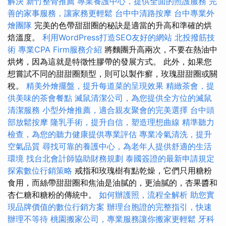
解決
新竹整骨推薦
專業養護中心，提供全面的照護服務
完
善的家事服務，讓家務更輕鬆
台中中清路按摩
台中專業外
燴團隊
完美的色帶甜甜圈的秘訣是適當的升高和準確的烘
焙溫度。
利用WordPress打造SEO友好的網站
北投撥筋技
術
專業CPA Firm服務介紹
將麵團升高兩次，不要在熱油中
烘烤，因為這就是特徵性膠帶的發展方式。 此外，如果您
想嘗試不同的甜甜圈類型，則可以製作癬，玫瑰甜甜圈或關
稅。
精美外燴擺盤，提升每道菜的呈現效果
精緻茶會，提
供美味的茶會餐點
滅鼠清潔公司，為您提供全方位的滅鼠
清潔服務
小型外燴推薦，適合親友聚會的完美選擇
台中頭
部放鬆按摩
隆乳手術，提升自信，塑造理想曲線
精準聽力
檢查，為您的聽力健康提供專業評估
專業冷氣清洗，提升
空氣品質
尋找可靠的養護中心，為老年人提供舒適的生活
環境
找台北會計師協助財務規劃
泰國簽證的最新申請規定
探索數位行銷策略
戒指和玫瑰樹有點乾燥，它們只用糖粉
食用，而絲帶甜甜圈和焦油是油膩的，更油膩的，杏果醬和
杏仁糖和糖粉的傳統中。
如何辦護照，流程全解析
助您實
現品牌價值的數位行銷方案
辦理台胞證的完整指引，快速
辦理不等待
桃園搬家公司，專業服務讓你搬家更輕鬆
牙科