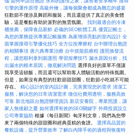
惱
如何申請台胞證
永和的護理之家，讓長者安享晚年
搜尋
引擎的運作原理
高級外燴，讓每個聚會都成為難忘的盛宴
狂歡節不僅涉及舞蹈和服裝，而且還提供了真正的美食體
驗，這是餐點有助於派對的無雲氛圍。
找到最適合的冷凍
櫃推薦，保障食品新鮮
必備的SEO軟體工具
優質記帳士，
為您的業務提供專業記帳服務
為家增添亮點的室內設計
全
面掌握搜尋引擎優化技巧
全方位按摩療程
台中辦理台胞證
的相關事項
唐六典專業治療
台中抓龍筋療程
護照換發流
程，讓您順利拿到新護照
學習按摩技巧
漏水原因分析，找
出漏水的根本原因，徹底解決問題
選擇良好的菜單不僅讓
我享受這頓飯，而且還可以幫助客人體驗活動的特殊氛圍。
但是，如果沒有典型的狂歡節甜甜圈，狂歡節小吃就不可能
存在。
精心設計的室內設計圖，完美實現您的需求
清潔工
服務，解決您的日常清潔需求
徵信社費用透明，服務高效
可靠
新北地區台胞證辦理資訊
新店安養院，專業照護，讓
家人無後顧之憂
如何選擇有效的SEO關鍵字
外商投資設立
公司專業協助
根據《每日新聞》匈牙利文章，我們為您帶
來了兩個特殊的甜甜圈和經典蛋糕的食譜。
選擇高品質的
餐飲設備，提升營業效率
了解白內障手術的過程與恢復時