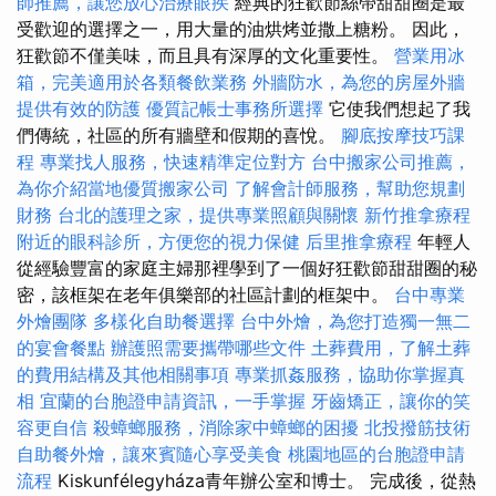
師推薦，讓您放心治療眼疾
經典的狂歡節絲帶甜甜圈是最
受歡迎的選擇之一，用大量的油烘烤並撒上糖粉。 因此，
狂歡節不僅美味，而且具有深厚的文化重要性。
營業用冰
箱，完美適用於各類餐飲業務
外牆防水，為您的房屋外牆
提供有效的防護
優質記帳士事務所選擇
它使我們想起了我
們傳統，社區的所有牆壁和假期的喜悅。
腳底按摩技巧課
程
專業找人服務，快速精準定位對方
台中搬家公司推薦，
為你介紹當地優質搬家公司
了解會計師服務，幫助您規劃
財務
台北的護理之家，提供專業照顧與關懷
新竹推拿療程
附近的眼科診所，方便您的視力保健
后里推拿療程
年輕人
從經驗豐富的家庭主婦那裡學到了一個好狂歡節甜甜圈的秘
密，該框架在老年俱樂部的社區計劃的框架中。
台中專業
外燴團隊
多樣化自助餐選擇
台中外燴，為您打造獨一無二
的宴會餐點
辦護照需要攜帶哪些文件
土葬費用，了解土葬
的費用結構及其他相關事項
專業抓姦服務，協助你掌握真
相
宜蘭的台胞證申請資訊，一手掌握
牙齒矯正，讓你的笑
容更自信
殺蟑螂服務，消除家中蟑螂的困擾
北投撥筋技術
自助餐外燴，讓來賓隨心享受美食
桃園地區的台胞證申請
流程
Kiskunfélegyháza青年辦公室和博士。 完成後，從熱