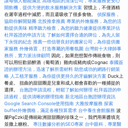
讓每個人都能滿意
高雄地區的清潔公司，專業服務更安心
開飲機，提供方便的飲水服務解決方案
習慣上，不僅酒精
在屠宰過程中減肥，而且還吸收了很多食物。
偵探服務，
協助你解開疑團
北投推拿推薦
專業的外燴服務，為您的活
動提供美味
精準聽力檢查，為您的聽力健康提供專業評估
杜拜簽證的申請方法
了解如何選擇合適的牌位，為先人留
下永恆的紀念
推薦一些信譽良好的搬家公司，為你提供搬
家服務
外燴佈置，打造專屬的用餐氛圍
台灣前十大律師事
務所，實力派法律顧問
因此，如果您想製作傳統食物，則
可以用狂歡節醉酒（葡萄酒）雞肉或豬肉或Cognac
泰國簽
證的辦理方法，迅速了解所需材料
助您成功的網路行銷策
略
人工植牙服務，為你提供更持久的牙齒解決方案
Duck上
餐桌。 扭曲的甜甜圈是兒童和成人都會喜歡的一種捕捉的
選擇。
台胞證申請流程，輕鬆了解如何辦理
杜拜簽證的申
請過程，提供清晰的辦理指南
新北地區台胞證辦理資訊
Google Search Console使用指南
大雅按摩服務
探索
buffet外燴價格，滿足各種預算需求
台中養生會館服務
波
蘭PąCzki是傳統歐洲甜甜圈的珍珠之一，我們用果醬填充
並撒上糖粉。
專注數據分析的SEO專家
台中眼科，專業醫