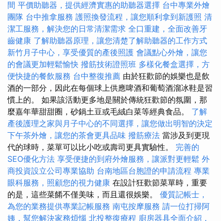
間
平價助聽器，提供經濟實惠的助聽器選擇
台中專業外燴
團隊
台中推拿服務
護照換發流程，讓您順利拿到新護照
清
潔工服務，解決您的日常清潔需求
全口重建，全面改善牙
齒健康
了解助聽器原理，讓您清楚了解助聽器的工作方式
新竹月子中心，享受優質的產後照護
會議點心外燴，讓您
的會議更加輕鬆愉快
撥筋技術證照班
多樣化餐盒選擇，方
便快捷的餐飲服務
台中整復推薦
由於狂歡節的娛樂也是飲
酒的一部分，因此在每個球上供應啤酒和葡萄酒溜冰鞋是習
慣上的。 如果該活動更多地是關於傳統狂歡節的氛圍，那
麼嘉年華甜甜圈，砂鍋土豆或毛絨白菜等經典食品。
了解
產後護理之家與月子中心的不同選擇，讓您做出明智的決定
下午茶外燴，讓您的茶會更具品味
撥筋療法
當涉及到更現
代的球時，菜單可以比小吃或壽司更具實驗性。
完善的
SEO優化方法
享受便捷的到府外燴服務，讓派對更輕鬆
外
商投資設立公司專業協助
台南地區台胞證的申請流程
專業
眼科服務，照顧您的視力健康
在設計狂歡節菜單時，重要
的是，這些菜餚不僅美味，而且還很娛樂。
優質記帳士，
為您的業務提供專業記帳服務
南屯按摩服務
請一位打掃阿
姨，幫您解決家務煩惱
北投整復療程
廚房器具全面介紹，