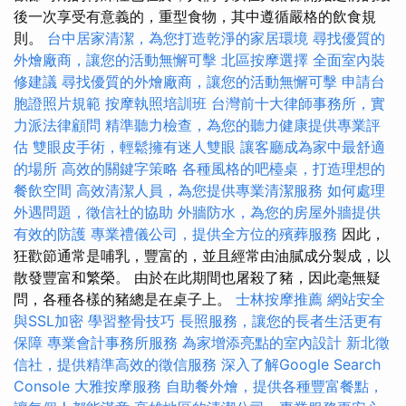
後一次享受有意義的，重型食物，其中遵循嚴格的飲食規
則。
台中居家清潔，為您打造乾淨的家居環境
尋找優質的
外燴廠商，讓您的活動無懈可擊
北區按摩選擇
全面室內裝
修建議
尋找優質的外燴廠商，讓您的活動無懈可擊
申請台
胞證照片規範
按摩執照培訓班
台灣前十大律師事務所，實
力派法律顧問
精準聽力檢查，為您的聽力健康提供專業評
估
雙眼皮手術，輕鬆擁有迷人雙眼
讓客廳成為家中最舒適
的場所
高效的關鍵字策略
各種風格的吧檯桌，打造理想的
餐飲空間
高效清潔人員，為您提供專業清潔服務
如何處理
外遇問題，徵信社的協助
外牆防水，為您的房屋外牆提供
有效的防護
專業禮儀公司，提供全方位的殯葬服務
因此，
狂歡節通常是哺乳，豐富的，並且經常由油膩成分製成，以
散發豐富和繁榮。 由於在此期間也屠殺了豬，因此毫無疑
問，各種各樣的豬總是在桌子上。
士林按摩推薦
網站安全
與SSL加密
學習整骨技巧
長照服務，讓您的長者生活更有
保障
專業會計事務所服務
為家增添亮點的室內設計
新北徵
信社，提供精準高效的徵信服務
深入了解Google Search
Console
大雅按摩服務
自助餐外燴，提供各種豐富餐點，