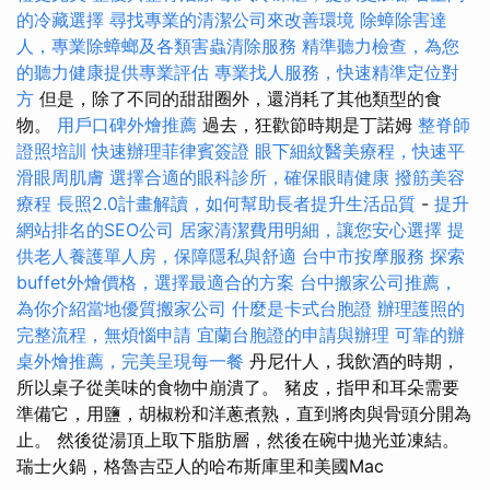
的冷藏選擇
尋找專業的清潔公司來改善環境
除蟑除害達
人，專業除蟑螂及各類害蟲清除服務
精準聽力檢查，為您
的聽力健康提供專業評估
專業找人服務，快速精準定位對
方
但是，除了不同的甜甜圈外，還消耗了其他類型的食
物。
用戶口碑外燴推薦
過去，狂歡節時期是丁諾姆
整脊師
證照培訓
快速辦理菲律賓簽證
眼下細紋醫美療程，快速平
滑眼周肌膚
選擇合適的眼科診所，確保眼睛健康
撥筋美容
療程
長照2.0計畫解讀，如何幫助長者提升生活品質
-
提升
網站排名的SEO公司
居家清潔費用明細，讓您安心選擇
提
供老人養護單人房，保障隱私與舒適
台中市按摩服務
探索
buffet外燴價格，選擇最適合的方案
台中搬家公司推薦，
為你介紹當地優質搬家公司
什麼是卡式台胞證
辦理護照的
完整流程，無煩惱申請
宜蘭台胞證的申請與辦理
可靠的辦
桌外燴推薦，完美呈現每一餐
丹尼什人，我飲酒的時期，
所以桌子從美味的食物中崩潰了。 豬皮，指甲和耳朵需要
準備它，用鹽，胡椒粉和洋蔥煮熟，直到將肉與骨頭分開為
止。 然後從湯頂上取下脂肪層，然後在碗中拋光並凍結。
瑞士火鍋，格魯吉亞人的哈布斯庫里和美國Mac