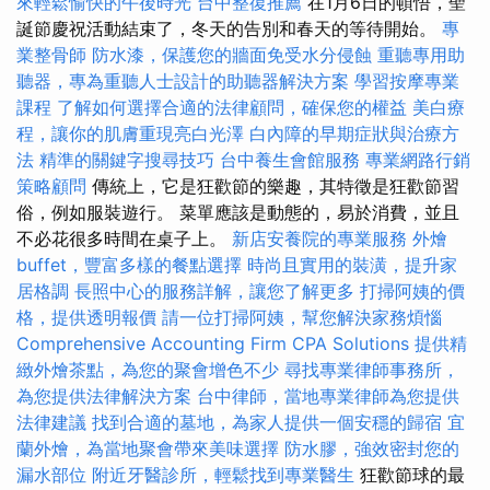
來輕鬆愉快的午後時光
台中整復推薦
在1月6日的頓悟，聖
誕節慶祝活動結束了，冬天的告別和春天的等待開始。
專
業整骨師
防水漆，保護您的牆面免受水分侵蝕
重聽專用助
聽器，專為重聽人士設計的助聽器解決方案
學習按摩專業
課程
了解如何選擇合適的法律顧問，確保您的權益
美白療
程，讓你的肌膚重現亮白光澤
白內障的早期症狀與治療方
法
精準的關鍵字搜尋技巧
台中養生會館服務
專業網路行銷
策略顧問
傳統上，它是狂歡節的樂趣，其特徵是狂歡節習
俗，例如服裝遊行。 菜單應該是動態的，易於消費，並且
不必花很多時間在桌子上。
新店安養院的專業服務
外燴
buffet，豐富多樣的餐點選擇
時尚且實用的裝潢，提升家
居格調
長照中心的服務詳解，讓您了解更多
打掃阿姨的價
格，提供透明報價
請一位打掃阿姨，幫您解決家務煩惱
Comprehensive Accounting Firm CPA Solutions
提供精
緻外燴茶點，為您的聚會增色不少
尋找專業律師事務所，
為您提供法律解決方案
台中律師，當地專業律師為您提供
法律建議
找到合適的墓地，為家人提供一個安穩的歸宿
宜
蘭外燴，為當地聚會帶來美味選擇
防水膠，強效密封您的
漏水部位
附近牙醫診所，輕鬆找到專業醫生
狂歡節球的最