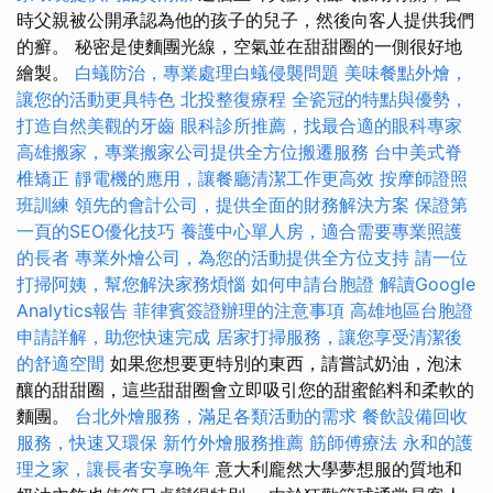
時父親被公開承認為他的孩子的兒子，然後向客人提供我們
的癬。 秘密是使麵團光線，空氣並在甜甜圈的一側很好地
繪製。
白蟻防治，專業處理白蟻侵襲問題
美味餐點外燴，
讓您的活動更具特色
北投整復療程
全瓷冠的特點與優勢，
打造自然美觀的牙齒
眼科診所推薦，找最合適的眼科專家
高雄搬家，專業搬家公司提供全方位搬遷服務
台中美式脊
椎矯正
靜電機的應用，讓餐廳清潔工作更高效
按摩師證照
班訓練
領先的會計公司，提供全面的財務解決方案
保證第
一頁的SEO優化技巧
養護中心單人房，適合需要專業照護
的長者
專業外燴公司，為您的活動提供全方位支持
請一位
打掃阿姨，幫您解決家務煩惱
如何申請台胞證
解讀Google
Analytics報告
菲律賓簽證辦理的注意事項
高雄地區台胞證
申請詳解，助您快速完成
居家打掃服務，讓您享受清潔後
的舒適空間
如果您想要更特別的東西，請嘗試奶油，泡沫
釀的甜甜圈，這些甜甜圈會立即吸引您的甜蜜餡料和柔軟的
麵團。
台北外燴服務，滿足各類活動的需求
餐飲設備回收
服務，快速又環保
新竹外燴服務推薦
筋師傅療法
永和的護
理之家，讓長者安享晚年
意大利龐然大學夢想服的質地和