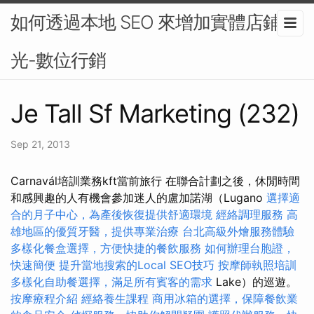
如何透過本地 SEO 來增加實體店鋪曝
光-數位行銷
Je Tall Sf Marketing (232)
Sep 21, 2013
Carnavál培訓業務kft當前旅行 在聯合計劃之後，休閒時間
和感興趣的人有機會參加迷人的盧加諾湖（Lugano
選擇適
合的月子中心，為產後恢復提供舒適環境
經絡調理服務
高
雄地區的優質牙醫，提供專業治療
台北高級外燴服務體驗
多樣化餐盒選擇，方便快捷的餐飲服務
如何辦理台胞證，
快速簡便
提升當地搜索的Local SEO技巧
按摩師執照培訓
多樣化自助餐選擇，滿足所有賓客的需求
Lake）的巡遊。
按摩療程介紹
經絡養生課程
商用冰箱的選擇，保障餐飲業