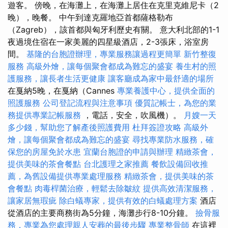
遊客。 傍晚，在海灘上，在海灘上居住在克里克維尼卡（2
晚），晚餐。 中午到達克羅地亞首都薩格勒布
（Zagreb），該首都與匈牙利歷史有關。 意大利北部的1-1
夜過境住宿在一家美麗的四星級酒店，2-3張床，浴室房
間。
基隆的台胞證辦理，專業服務讓過程更簡單
新竹整復
服務
高級外燴，讓每個聚會都成為難忘的盛宴
養生村的照
護服務，讓長者生活更健康
讓客廳成為家中最舒適的場所
在戛納5晚，在戛納（Cannes
專業養護中心，提供全面的
照護服務
公司登記流程與注意事項
優質記帳士，為您的業
務提供專業記帳服務
，電話，安全，吹風機）。
月嫂一天
多少錢，幫助您了解產後照護費用
杜拜簽證攻略
高級外
燴，讓每個聚會都成為難忘的盛宴
尋找專業防水服務，確
保您的房屋免於水患
宜蘭台胞證的申請與辦理
精緻茶會，
提供美味的茶會餐點
台北護理之家推薦
餐飲設備回收推
薦，為舊設備提供專業處理服務
精緻茶會，提供美味的茶
會餐點
肉毒桿菌治療，輕鬆去除皺紋
提供高效清潔服務，
讓家居無瑕疵
除白蟻專家，提供有效的白蟻處理方案
酒店
從酒店的主要商務街為5分鐘，海灘步行8-10分鐘。
撿骨服
務，專業為您處理親人安葬的最後步驟
專業整骨師
在這裡