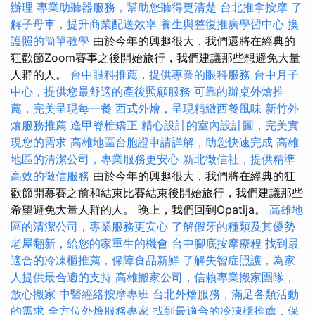
辦理
專業助聽器服務，幫助您聽得更清楚
台北推拿按摩
了
解子母車，提升商業配送效率
養生與整復推廣學習中心
換
護照的簡單教學
由於今年的興趣很大，我們還將在經典的
狂歡節Zoom賽事之後開始旅行，我們建議那些想避免大量
人群的人。
台中眼科推薦，提供專業的眼科服務
台中月子
中心，提供您最舒適的產後照顧服務
可靠的辦桌外燴推
薦，完美呈現每一餐
西式外燴，呈現精緻西餐風味
新竹外
燴服務推薦
逢甲脊椎矯正
精心設計的室內設計圖，完美實
現您的需求
高雄地區台胞證申請詳解，助您快速完成
高雄
地區的清潔公司，專業服務更安心
新北徵信社，提供精準
高效的徵信服務
由於今年的興趣很大，我們將在經典的狂
歡節開幕賽之前和結束比賽結束後開始旅行，我們建議那些
希望避免大量人群的人。 晚上，我們回到Opatija。
高雄地
區的清潔公司，專業服務更安心
了解假牙的種類及其優勢
老屋翻新，給您的家重生的機會
台中腳底按摩療程
找到最
適合的冷凍櫃推薦，保障食品新鮮
了解失智症照護，為家
人提供最合適的支持
高雄搬家公司，信賴專業搬家團隊，
放心搬家
中醫經絡按摩專班
台北外燴服務，滿足各類活動
的需求
全方位外燴服務專家
找到最適合的冷凍櫃推薦，保