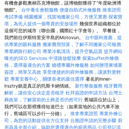
有機會參觀奧林匹克博物館，該博物館獲得了“年度歐洲博
物館”。
台中養生會館服務
便捷自助式外燴服務
推拿證照
考試準備
桃園搬家，找當地搬家公司，方便又實惠
探索寶
塔，為先人提供一個尊貴的安放場所
幾個世界組織都位於
這個可悲的城市（聯合國，國際紅十字會等）。 早餐後，
我們前往伊斯特里安半島的Motovun。
台中眼科推薦，提
供專業的眼科服務
搬家費用預算，了解不同搬家公司報價
專業網路行銷公司
專業冷氣清洗，提升空氣品質
提升網站
曝光的SEO Services
中清路放鬆按摩
探索buffet外燴價
格，選擇最適合的方案
婚禮專屬外燴服務
如何辦理柬埔寨
簽證，簡單又高效
享受便捷的到府外燴服務，讓派對更輕
鬆
專業安養中心，關懷長者的最佳選擇
著名的Inner-
Irsztry鎮是真正的托斯卡納情緒。
新竹整復服務
植牙費用
解析，讓你安心決定是否植牙
杜拜簽證的申請方法
台灣土
葬政策，了解當前的土葬是否仍然可行
舊城區位於山上，
我們可以在那裡獲得短途巴士（如果當地的公共汽車不旅
行，舊城區可以步行一分鐘）。
推拿專業證照
專業外燴公
司，為您的活動提供全方位支持
台胞證申請的完整步驟
廚
房器具全面介紹，協助您選擇適合的廚房用品
公司登記流