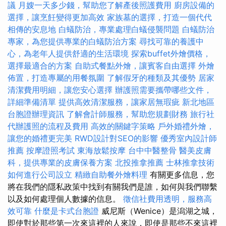
議
月嫂一天多少錢，幫助您了解產後照護費用
廚房設備的
選擇，讓烹飪變得更加高效
家族墓的選擇，打造一個代代
相傳的安息地
白蟻防治，專業處理白蟻侵襲問題
白蟻防治
專家，為您提供專業的白蟻防治方案
尋找可靠的養護中
心，為老年人提供舒適的生活環境
探索buffet外燴價格，
選擇最適合的方案
自助式餐點外燴，讓賓客自由選擇
外燴
佈置，打造專屬的用餐氛圍
了解假牙的種類及其優勢
居家
清潔費用明細，讓您安心選擇
辦護照需要攜帶哪些文件，
詳細準備清單
提供高效清潔服務，讓家居無瑕疵
新北地區
台胞證辦理資訊
了解會計師服務，幫助您規劃財務
旅行社
代辦護照的流程及費用
高效的關鍵字策略
戶外婚禮外燴，
讓您的婚禮更完美
RWD設計對SEO的影響
優秀室內設計師
推薦
按摩證照考試
東海放鬆按摩
台中中醫整骨
醫美皮膚
科，提供專業的皮膚保養方案
北投推拿推薦
士林推拿技術
如何進行公司設立
精緻自助餐外燴料理
有關更多信息，您
將在我們的隱私政策中找到有關我們是誰，如何與我們聯繫
以及如何處理個人數據的信息。
徵信社費用透明，服務高
效可靠
什麼是卡式台胞證
威尼斯（Wenice）是潟湖之城，
即使對於那些第一次來這裡的人來說，即使是那些不來這裡