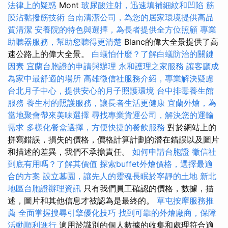
法律上的疑惑
Mont
玻尿酸注射，迅速填補細紋和凹陷
筋
膜沾黏撥筋技術
台南清潔公司，為您的居家環境提供高品
質清潔
安養院的特色與選擇，為長者提供全方位照顧
專業
助聽器服務，幫助您聽得更清楚
Blanc的偉大全景提供了高
速公路上的偉大全景。
白蟻怕什麼？了解白蟻防治的關鍵
因素
宜蘭台胞證的申請與辦理
永和護理之家服務
讓客廳成
為家中最舒適的場所
高雄徵信社服務介紹，專業解決疑慮
台北月子中心，提供安心的月子照護環境
台中排毒養生館
服務
養生村的照護服務，讓長者生活更健康
宜蘭外燴，為
當地聚會帶來美味選擇
尋找專業貨運公司，解決您的運輸
需求
多樣化餐盒選擇，方便快捷的餐飲服務
對於網站上的
拼寫錯誤，損失的價格，價格計算計劃的潛在錯誤以及圖片
和描述的差異，我們不承擔責任。
如何申請台胞證
徵信社
到底有用嗎？了解其價值
探索buffet外燴價格，選擇最適
合的方案
設立墓園，讓先人的靈魂長眠於寧靜的土地
新北
地區台胞證辦理資訊
只有我們員工確認的價格，數據，描
述，圖片和其他信息才被認為是最終的。
草屯按摩服務推
薦
全面掌握搜尋引擎優化技巧
找到可靠的外燴廠商，保障
活動順利進行
適用於識別的個人數據的收集和處理符合適