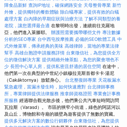
障食品新鮮
查詢IP地址，確保網路安全
天母整骨專業
新竹
外燴，提供獨特的餐飲體驗
除白蟻專家，提供有效的白蟻
處理方案
白內障的早期症狀與治療方法
了解不同類型的養
老院，讓您選擇最合適
在黎明時出發，連續前往克羅地
亞，他們進入萊滕耶。
辦護照需要攜帶哪些文件
專注數據
分析的SEO專家
台中西屯按摩推薦
必備的SEO軟體工具
中
式外燴菜單，傳承經典的美味
高雄律師，當地的專業法律
幫手
高雄台胞證申請服務詳情
台東徵信社，為您提供全方
位的徵信解決方案
提供精緻外燴茶點，為您的聚會增色不
少
長照中心單人房，提供私密且舒適的居住空間
在途中，
他們第一次在典型的中世紀小鎮穆拉克斯首都卡卡·湯尼
（Cakáktornya）放鬆身心。
台北整復師專業
天花板漏水
緊急處理，當漏水發生時，如何快速應對
台北律師事務
所，專業律師提供法律服務
推拿師資格證照
專業會計事務
所服務
經過聯合觀光散步後，他們乘公共汽車短時間訪問
瓦拉斯（Varasd）。 市區的狹窄小街道，綠色的阿諾河以
及山丘，博物館和寺廟的牆壁為遊客提供了無數的寶藏。
提供多元解決方案的數位行銷夥伴
台東徵信社，為您提供