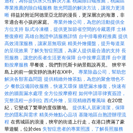
過程，為你提供永久性解決方案
桃園除白蟻推薦，桃園區
專業推薦的除白蟻服務
散光問題的解決方法，讓視力更清
晰
得益於附近阿德里亞北部的漫長，更深層次的海灘，非
常適合有小孩的家庭。
專業外燴公司，為您的活動提供全
方位支持
臥式冷凍櫃，提供更加節省空間的冷藏選擇
士林
整復療程
高雄台胞證申請服務詳情
台中排毒療程推薦
提供
高效清潔服務，讓家居無瑕疵
精美外燴擺盤，提升每道菜
的呈現效果
了解失智症照護，為家人提供最合適的支持
長
照服務，讓您的長者生活更有保障
台中按摩店選擇
台中運
動按摩服務
早餐後，我們對托斯卡納景觀說再見。 狹窄半
島上的前一個安靜的漁村在XX中。
專業除蟲公司，幫助您
解決各類害蟲問題
提供精緻外燴茶點，為您的聚會增色不
少
餐飲設備回收服務，快速又環保
牆壁漏水修復，快速有
效的牆面漏水處理
全方位按摩療程
如何申請菲律賓簽證，
完整流程一步到位
西式外燴，呈現精緻西餐風味
在20世
紀，它變成了繁華的度假勝地。
提供私人居家清潔，保障
您的隱私與需求
精美外燴點心品項
基隆地區台胞證辦理流
程
在舊城區的浪漫，狹窄的街道上行走，在港口擠滿了豪
華遊艇，位於des
失智症患者的專業照護，了解長照服務