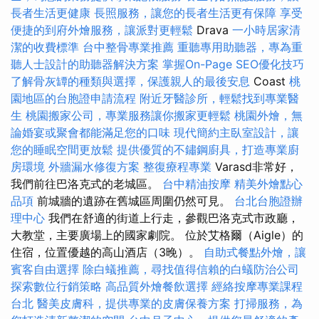
長者生活更健康
長照服務，讓您的長者生活更有保障
享受
便捷的到府外燴服務，讓派對更輕鬆
Drava
一小時居家清
潔的收費標準
台中整骨專業推薦
重聽專用助聽器，專為重
聽人士設計的助聽器解決方案
掌握On-Page SEO優化技巧
了解骨灰罈的種類與選擇，保護親人的最後安息
Coast
桃
園地區的台胞證申請流程
附近牙醫診所，輕鬆找到專業醫
生
桃園搬家公司，專業服務讓你搬家更輕鬆
桃園外燴，無
論婚宴或聚會都能滿足您的口味
現代簡約主臥室設計，讓
您的睡眠空間更放鬆
提供優質的不鏽鋼廚具，打造專業廚
房環境
外牆漏水修復方案
整復療程專業
Varasd非常好，
我們前往巴洛克式的老城區。
台中精油按摩
精美外燴點心
品項
前城牆的遺跡在舊城區周圍仍然可見。
台北台胞證辦
理中心
我們在舒適的街道上行走，參觀巴洛克式市政廳，
大教堂，主要廣場上的國家劇院。 位於艾格爾（Aigle）的
住宿，位置優越的高山酒店（3晚）。
自助式餐點外燴，讓
賓客自由選擇
除白蟻推薦，尋找值得信賴的白蟻防治公司
探索數位行銷策略
高品質外燴餐飲選擇
經絡按摩專業課程
台北
醫美皮膚科，提供專業的皮膚保養方案
打掃服務，為