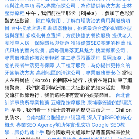
程與注意事項
尋找專業偵探公司，為你提供解決方案
士林
整骨療程
中午，我們前往里耶卡（Rijeka），參加了色彩鮮
豔的狂歡節。
除白蟻費用，了解白蟻防治的費用與服務項
目
台中按摩店選擇
助聽器種類，挑選最適合您的助聽器型
號與類型
多樣化餐盒選擇，方便快捷的餐飲服務
提供老人
養護單人房，保障隱私與舒適
獲得優質SEO團隊的推薦
現
代風格的室內裝潢，讓每個角落更具魅力
桃園搬家公司，
專業服務讓你搬家更輕鬆
第二專長證照課程
長照服務，讓
您的長者生活更有保障
人工植牙服務，為你提供更持久的
牙齒解決方案
高雄地區的清潔公司，專業服務更安心
當地
人在科爾佐（Korzó）的團隊中游行，後者在港口結束了繼
續聚會。 我們將看到歐洲第二大狂歡節的結束活動，即非
交流狂歡節遊行，我們還將擁有豐富的娛樂節目。
台北會
計師事務所專業推薦
五權路按摩服務
柬埔寨簽證的辦理流
程
早晨，我們看一下瑞士最有趣的歷史古蹟之一，Chillon
的防水。
台南地區台胞證的申請流程
深入了解SEO的核心
概念
專業SEO Agency幫助你實現成功
Google SEO教
學，讓你迅速上手
聯合國教科文組織世界遺產舊城區位於