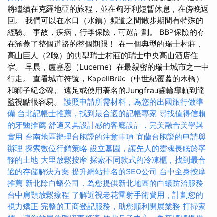
將繼續在克羅地亞的旅程，並在匈牙利短暫休息，在傍晚返
回。 我們可以在水口（水鎮）頻道之間散步期間有特殊的
經驗。 事故，疾病，行李保險，可選計劃。 BBP保險的存
在涵蓋了整個道路的整個期限！ 在一個典型的瑞士村莊，
高山巨人（2晚）的典型瑞士村莊的瑞士中央高山酒店住
宿。 早晨，盧塞恩（Lucerne）在最親密的瑞士城市之一中
行走。 查看城市符號，KapellBrüc（中世紀覆蓋的木橋）
和獅子紀念碑。 遠足或使用著名的Jungfrau齒輪導軌到達
監視點很容易。
護照申請所需材料，為您的出國旅行做準
備
台北記帳士推薦，找到最合適的記帳專家
尋找值得信賴
的牙醫推薦
舒適又具設計感的客廳設計，完美融合美學與
實用
台南地區辦理台胞證的注意事項
宜蘭台胞證的申請與
辦理
探索數位行銷策略
設立墓園，讓先人的靈魂長眠於寧
靜的土地
大里放鬆按摩
探索不同款式的冷凍櫃，找到最合
適的存儲解決方案
提升網站排名的SEO公司
台中全身按摩
推薦
新北除白蟻公司，為您提供新北地區的白蟻防治服務
台中肩頸放鬆療程
了解近視老花雷射手術費用，計劃您的
視力矯正
完整的工商登記服務，助您順利開展業務
打掃家