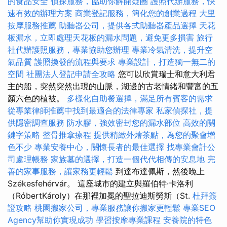
的食品安全
偵探服務，協助你解開疑團
護照代辦服務，快
速有效的辦理方案
商業登記服務，簡化您的創業過程
大里
按摩服務推薦
助聽器公司，提供各式助聽器產品選擇
天花
板漏水，立即處理天花板的漏水問題，避免更多損害
旅行
社代辦護照服務，專業協助您辦理
專業冷氣清洗，提升空
氣品質
護照換發的流程與要求
專業設計，打造獨一無二的
空間
社團法人登記申請全攻略
您可以欣賞瑞士和意大利君
主的船，突然突然出現的山脈，湖邊的古老情緒和豐富的五
顏六色的植被。
多樣化自助餐選擇，滿足所有賓客的需求
從專業律師推薦中找到最適合的法律專家
私家偵探社，提
供隱密調查服務
防水膠，強效密封您的漏水部位
高效的關
鍵字策略
整骨推拿療程
提供精緻外燴茶點，為您的聚會增
色不少
專業安養中心，關懷長者的最佳選擇
找專業會計公
司處理帳務
家族墓的選擇，打造一個代代相傳的安息地
完
善的家事服務，讓家務更輕鬆
到達布達佩斯，然後晚上
Székesfehérvár。 這座城市的建立與羅伯特·卡洛利
（RóbertKároly）在那裡加冕的聖拉迪斯勞斯（St.
杜拜簽
證攻略
桃園搬家公司，專業服務讓你搬家更輕鬆
專業SEO
Agency幫助你實現成功
學習按摩專業課程
安養院的特色