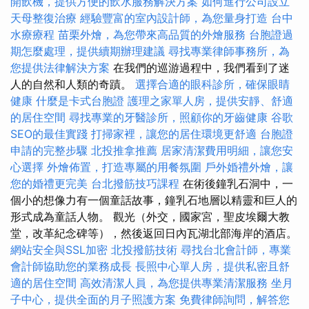
開飲機，提供方便的飲水服務解決方案
如何進行公司設立
天母整復治療
經驗豐富的室內設計師，為您量身打造
台中
水療療程
苗栗外燴，為您帶來高品質的外燴服務
台胞證過
期怎麼處理，提供續期辦理建議
尋找專業律師事務所，為
您提供法律解決方案
在我們的巡游過程中，我們看到了迷
人的自然和人類的奇蹟。
選擇合適的眼科診所，確保眼睛
健康
什麼是卡式台胞證
護理之家單人房，提供安靜、舒適
的居住空間
尋找專業的牙醫診所，照顧你的牙齒健康
谷歌
SEO的最佳實踐
打掃家裡，讓您的居住環境更舒適
台胞證
申請的完整步驟
北投推拿推薦
居家清潔費用明細，讓您安
心選擇
外燴佈置，打造專屬的用餐氛圍
戶外婚禮外燴，讓
您的婚禮更完美
台北撥筋技巧課程
在術後鐘乳石洞中，一
個小的想像力有一個童話故事，鐘乳石地層以精靈和巨人的
形式成為童話人物。 觀光（外交，國家宮，聖皮埃爾大教
堂，改革紀念碑等），然後返回日內瓦湖北部海岸的酒店。
網站安全與SSL加密
北投撥筋技術
尋找台北會計師，專業
會計師協助您的業務成長
長照中心單人房，提供私密且舒
適的居住空間
高效清潔人員，為您提供專業清潔服務
坐月
子中心，提供全面的月子照護方案
免費律師詢問，解答您