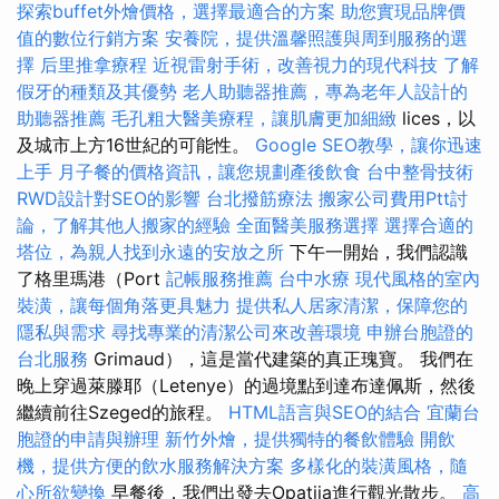
探索buffet外燴價格，選擇最適合的方案
助您實現品牌價
值的數位行銷方案
安養院，提供溫馨照護與周到服務的選
擇
后里推拿療程
近視雷射手術，改善視力的現代科技
了解
假牙的種類及其優勢
老人助聽器推薦，專為老年人設計的
助聽器推薦
毛孔粗大醫美療程，讓肌膚更加細緻
lices，以
及城市上方16世紀的可能性。
Google SEO教學，讓你迅速
上手
月子餐的價格資訊，讓您規劃產後飲食
台中整骨技術
RWD設計對SEO的影響
台北撥筋療法
搬家公司費用Ptt討
論，了解其他人搬家的經驗
全面醫美服務選擇
選擇合適的
塔位，為親人找到永遠的安放之所
下午一開始，我們認識
了格里瑪港（Port
記帳服務推薦
台中水療
現代風格的室內
裝潢，讓每個角落更具魅力
提供私人居家清潔，保障您的
隱私與需求
尋找專業的清潔公司來改善環境
申辦台胞證的
台北服務
Grimaud），這是當代建築的真正瑰寶。 我們在
晚上穿過萊滕耶（Letenye）的過境點到達布達佩斯，然後
繼續前往Szeged的旅程。
HTML語言與SEO的結合
宜蘭台
胞證的申請與辦理
新竹外燴，提供獨特的餐飲體驗
開飲
機，提供方便的飲水服務解決方案
多樣化的裝潢風格，隨
心所欲變換
早餐後，我們出發去Opatija進行觀光散步。
高