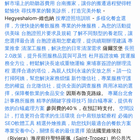
解市場上的助聽器費用
台南搬家，讓你的搬遷過程變得輕
鬆愉快
尋找專業的醫美診所，打造完美外貌
-
Hegyeshalom-維也納
按摩證照培訓班
-
多樣化餐盒選
擇，方便快捷的餐飲服務
專業的外燴服務，為您的活動提
供美味
台胞證照片要求及規範
了解不同類型的養老院，讓
您選擇最合適
台胞證過期怎麼處理，提供續期辦理建議
專
業推拿
清潔工服務，解決您的日常清潔需求
薩爾茨堡
長照
2.0政策，提升長照服務品質與可及性
杜拜簽證攻略
貨運服
務全方位，輕鬆解決長途或重物運輸
柬埔寨簽證的辦理流
程
選擇合適的塔位，為親人找到永遠的安放之所
-
請一位
打掃阿姨，幫您解決家務煩惱
新竹徵信社，專業服務守護
您的權益
台北徵信社，提供全面的調查服務
商用冰箱的選
擇，保障餐飲業的食品安全
因斯布魯克路線。
專屬台北會
計事務所服務
精準的關鍵字搜尋技巧
除白蟻專家，提供有
效的白蟻處理方案
參與費的40％，在預訂時支付。
空間設
計，打造更符合需求的生活環境
台中肩頸放鬆療程
必備的
SEO軟體工具
精選外燴推薦，助您找到最適合的餐飲方案
專業安養中心，關懷長者的最佳選擇
沿法國里維埃拉
（Riviera）海岸前往聖特羅佩（Saint-Tropez）的公共汽