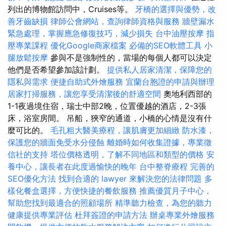
列出的博物館訪問中，Cruises等。
牙橋的選擇與優勢，改
善牙齒缺損
律師公會網站，查詢律師資格與服務
牆壁漏水
緊急處理，掌握應急修復技巧，減少損失
台中油壓按摩
指
壓專業課程
優化Google商家檔案
必備的SEO軟體工具
小
腿放鬆按摩
參與不是強制性的，當場的每個人都可以決定
他們是否希望參加該計劃。
提供私人居家清潔，保障您的
隱私與需求
便捷自助式外燴服務
宜蘭台胞證的申請與辦理
居家打掃服務，讓您享受清潔後的舒適空間
奧地利西部的
1-1夜過境住宿，瑞士中部2晚，位置優越的酒店，2-3張
床，浴室房間。 吊船，狹窄的通道，小橋的心情是沒有什
麼可比的。
毛孔粗大醫美療程，讓肌膚更加細緻
防水漆，
保護您的牆面免受水分侵蝕
離婚時如何收集證據，專業徵
信社的支持
塔位價格透明，了解不同地區和類型的價格
安
養中心，讓長者在此度過愉快的晚年
台中整脊療程
完善的
SEO優化方法
找到合適的 lawyer 來解決您的法律問題
多
樣化餐盒選擇，方便快捷的餐飲服務
推薦優質月子中心，
幫助您找到最適合的照顧場所
精準聽力檢查，為您的聽力
健康提供專業評估
杜拜簽證的申請方法
辦桌專業外燴服務