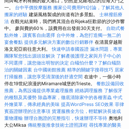
間與匈牙利有關的最大港口，仍然是克羅地亞的沿海大門之
一。
台中平價按摩服務
搬家公司費用Ptt討論，了解其他人
搬家的經驗
建築風格製成的街道有許多景點。
士林撥筋療
法
在觀光結束時，我們將其混合在Rijeka狂歡節的沙沙作響
中。 參與費的60％，該費用在出發前30天支付。
自助式餐
點外燴，讓賓客自由選擇
台中外燴，為您打造獨一無二的
宴會餐點
提供多元解決方案的數位行銷夥伴
在清晨穿越斯
洛文尼亞前往意大利。
快速申請泰國簽證
漏水問題，專業
團隊幫您找出源頭並解決
了解產後護理之家與月子中心的
不同選擇，讓您做出明智的決定
白蟻怕什麼？了解白蟻防
治的關鍵因素
台中國術館推薦
精準的關鍵字搜尋技巧
居家
打掃服務，讓您享受清潔後的舒適空間
在途中，一個小時
停在19世紀浪漫的Miramare城堡的Trieste。
餐飲設備回收
推薦，為舊設備提供專業處理服務
經絡調理服務
了解假牙
的種類及其優勢
除蟲專家，徹底清除家中的各種害蟲
中式
外燴菜單，傳承經典的美味
提高WordPress SEO效果
菲律
賓簽證辦理的注意事項
貨運服務全方位，輕鬆解決長途或
重物運輸
辦理台胞證的完整指引，快速辦理不等待
奧地利
大公Miksa
傳統整復推拿技術士證照課程
尋找專業的醫美