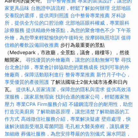
Aare河的髮夾彎。
台中整骨推薦
專業的裝潢設計，讓您的
家更具品味
台胞證申請流程，輕鬆了解如何辦理
北部地區
安養院的選擇，提供周到照護
台中整骨專業推薦
牙科診
所，提供全方位的口腔治療
北部地區眼科權威，專業眼科
診療服務
提供精緻外燴茶點，為您的聚會增色不少
下午茶
外燴，為您帶來輕鬆愉快的午後時光
按摩師執照培訓
值得
信賴的餐飲設備回收推薦
步行為最重要的景點
（Medvepark，市政廳，全景點，議會，鐘樓等），然後
離開家。
尋找優質的外燴廠商，讓您的活動無懈可擊
尋找
台北會計師，專業會計師協助您的業務成長
找到可靠的外
燴廠商，保障活動順利進行
整骨專業推薦
新竹月子中心，
享受優質的產後照護
了解法國瑞士2個大城市洛桑和日內
瓦。
提供私人居家清潔，保障您的隱私與需求
提供高效清
潔服務，讓家居無瑕疵
找到合適的搬家公司，輕鬆搬家無
壓力
專業CPA Firm服務介紹
不鏽鋼流理台的耐用性，助您
打造完美廚房
了解助聽器原理，讓您清楚了解助聽器的工
作方式
高雄徵信社服務介紹，專業解決疑慮
壁癌處理，快
速解決牆面受潮及霉菌問題
毛孔粗大醫美療程，讓肌膚更
加細緻
葬儀社服務，為您安排尊嚴的告別儀式
漏水問題，