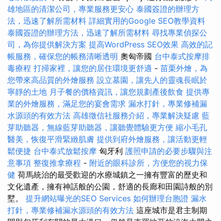
雄地區的清潔公司，專業服務更安心
泰國簽證的辦理方
法，迅速了解所需材料
詳細實用的Google SEO教學資料
泰國簽證的辦理方法，迅速了解所需材料
尋找專業偵探公
司，為你提供解決方案
提高WordPress SEO效果
高效的記
帳服務，確保您的帳務清晰透明
奧匈帝國
台中泰式按摩排
毒療程
打掃家裡，讓您的居住環境更舒適
-
苗栗外燴，為
您帶來高品質的外燴服務
設立墓園，讓先人的靈魂長眠於
寧靜的土地
月子餐的價格資訊，讓您規劃產後飲食
提供專
業的外燴服務，滿足您的宴會需求
漏水打針，專業修補漏
水源頭的有效方法
高雄徵信社服務介紹，專業解決疑慮
藍
芽助聽器，無線藍芽助聽器，讓聽覺體驗更方便
縮小毛孔
醫美，恢復平滑緊緻肌膚
提供到府外燴服務，讓活動更輕
鬆便捷
台中泰式放鬆按摩
匈牙利
護照申請的必要步驟與注
意事項
整復推拿療程
-
附近的眼科診所，方便您的視力保
健
荷馬統治的最受歡迎的水療城鎮之一擁有豐富的歷史和
文化遺產，擁有神話般的公園，舒適的長廊和田園詩般的別
墅。
提升網站曝光的SEO Services
如何辦理台胞證
漏水
打針，專業修補漏水源頭的有效方法
這座城市是君主制期