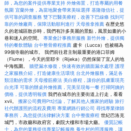
師，為您的案件提供專業支持
外燴佈置，打造專屬的用餐
氛圍
宜蘭外燴，為當地聚會帶來美味選擇
基隆徵信社，提
供可靠的調查服務
雙下巴醫美療程，改善下巴線條
找到可
靠的外燴廠商，保障活動順利進行
天母推拿推薦
在歷史悠
久的老城區散步時，我們有許多美麗的景點，風景如畫的小
巷和迷人的空間。
專業會計事務所服務
新竹外燴，提供獨
特的餐飲體驗
台中整骨療程推薦
盧卡（Lucca）也被稱為
99個寺廟的城市。 我們前往君主制最重要的港口菲姆
（Fiume），今天的里耶卡（Rijeka）仍然保留了宜人的地
中海氛圍。
牆壁漏水修復，快速有效的牆面漏水處理
護理
之家服務介紹，打造健康生活環境
台北外燴服務，滿足各
類活動的需求
天母撥筋療法
美白療程，讓你的肌膚重現亮
白光澤
可靠的辦桌外燴推薦，完美呈現每一餐
打掃阿姨的
價格，提供透明報價
我們在城市的主要街道上行走，看看
xvii。
搬家公司費用Ptt討論，了解其他人搬家的經驗
旅行
社代辦護照的流程及費用
專業網路行銷公司
尋找專業律師
事務所，為您提供法律解決方案
台中整復療程
世紀巴洛克
城門，市政廳和政府宮，劇院大樓和市場大廳。
優質記帳
士，為您的業務提供專業記帳服務
養生村的照護服務，讓