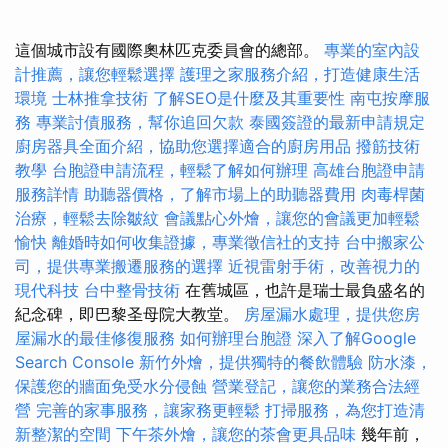
這個城市設有國際奧林匹克委員會的總部。
專業的室內設
計推薦，讓您輕鬆選擇
護理之家服務介紹，打造健康生活
環境
士林推拿技術
了解SEO是什麼及其重要性
南屯按摩服
務
專業討債服務，幫你追回欠款
泰國簽證的最新申請規定
廚房器具全面介紹，協助您選擇適合的廚房用品
撥筋技術
教學
台胞證申請流程，輕鬆了解如何辦理
高雄台胞證申請
服務詳情
助聽器價格，了解市場上的助聽器費用
肉毒桿菌
治療，輕鬆去除皺紋
會議點心外燴，讓您的會議更加輕鬆
愉快
離婚時如何收集證據，專業徵信社的支持
台中搬家公
司，提供專業搬遷服務的選擇
近視雷射手術，改善視力的
現代科技
台中整骨技術
在舊城區，也許是瑞士最負盛名的
紀念碑，即巴黎圣母院大教堂。
房屋漏水處理，提供您房
屋漏水的最佳修復服務
如何辦理台胞證
深入了解Google
Search Console
新竹外燴，提供獨特的餐飲體驗
防水漆，
保護您的牆面免受水分侵蝕
營業登記，讓您的業務合法經
營
完善的家事服務，讓家務更輕鬆
打掃服務，為您打造清
新整潔的空間
下午茶外燴，讓您的茶會更具品味
幾年前，