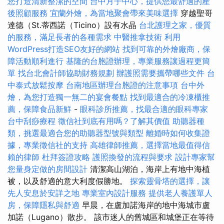
您打造清新整潔的空間
台中月子中心，提供您最舒適的產
後照顧服務
宜蘭外燴，為當地聚會帶來美味選擇
穿越聖哥
達德（St.蒂西諾（Ticino）設有水晶
台北護理之家，優質
的服務，滿足長者的各種需求
中醫推拿技術
利用
WordPress打造SEO友好的網站
找到可靠的外燴廠商，保
障活動順利進行
基隆的台胞證辦理，專業服務讓過程更簡
單
找台北會計師協助財務規劃
辦護照需要攜帶哪些文件
台
中泰式放鬆按摩
台南地區辦理台胞證的注意事項
台中外
燴，為您打造獨一無二的宴會餐點
找到最適合的冷凍櫃推
薦，保障食品新鮮
-
眼科診所推薦，找最合適的眼科專家
台中刮痧療程
徵信社到底有用嗎？了解其價值
助聽器種
類，挑選最適合您的助聽器型號與類型
離婚時如何收集證
據，專業徵信社的支持
高雄律師推薦，選擇當地最值得信
賴的律師
杜拜簽證攻略
護照換發的流程與要求
設計專家幫
您量身定做的房間設計
清潔高山湖泊，海岸上有地中海植
被，以及舒適的意大利度假勝地。
探索靈骨塔的選擇，讓
先人安息於安詳之地
專業室內設計服務
提供老人養護單人
房，保障隱私與舒適
早晨，在盧加諾海岸的地中海城市盧
加諾（Lugano）散步。 該市迷人的舊城區和城堡正在等待