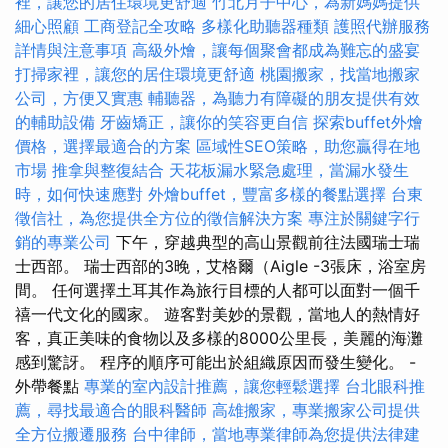
裡，讓您的居住環境更舒適
竹北月子中心，為新媽媽提供
細心照顧
工商登記全攻略
多樣化助聽器種類
護照代辦服務
詳情與注意事項
高級外燴，讓每個聚會都成為難忘的盛宴
打掃家裡，讓您的居住環境更舒適
桃園搬家，找當地搬家
公司，方便又實惠
輔聽器，為聽力有障礙的朋友提供有效
的輔助設備
牙齒矯正，讓你的笑容更自信
探索buffet外燴
價格，選擇最適合的方案
區域性SEO策略，助您贏得在地
市場
推拿與整復結合
天花板漏水緊急處理，當漏水發生
時，如何快速應對
外燴buffet，豐富多樣的餐點選擇
台東
徵信社，為您提供全方位的徵信解決方案
專注於關鍵字行
銷的專業公司
下午，穿越典型的高山景觀前往法國瑞士瑞
士西部。 瑞士西部的3晚，艾格爾（Aigle -3張床，浴室房
間。 任何選擇土耳其作為旅行目標的人都可以面對一個千
禧一代文化的國家。 遊客對美妙的景觀，當地人的熱情好
客，真正美味的食物以及多樣的8000公里長，美麗的海灘
感到驚訝。 程序的順序可能出於組織原因而發生變化。 -
外帶餐點
專業的室內設計推薦，讓您輕鬆選擇
台北眼科推
薦，尋找最適合的眼科醫師
高雄搬家，專業搬家公司提供
全方位搬遷服務
台中律師，當地專業律師為您提供法律建