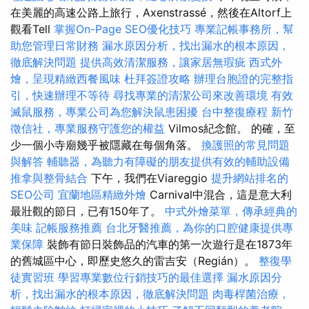
在美麗的高速公路上旅行，Axenstrassé，然後在Altorf上
觀看Tell
掌握On-Page SEO優化技巧
專業記帳事務所，幫
助您管理日常財務
漏水原因分析，找出漏水的根本原因，
徹底解決問題
提供高效清潔服務，讓家居無瑕疵
西式外
燴，呈現精緻西餐風味
杜拜簽證攻略
辦理台胞證的完整指
引，快速辦理不等待
尋找專業的清潔公司來改善環境
有效
滅鼠服務，專業公司為您解決鼠患困擾
台中整復療程
新竹
徵信社，專業服務守護您的權益
Vilmos紀念館。 的確，至
少一個小寺廟幾乎被隱藏在每個角落。
換護照的常見問題
與解答
輔聽器，為聽力有障礙的朋友提供有效的輔助設備
推拿與整骨結合
下午，我們在Viareggio
提升網站排名的
SEO公司
宜蘭地區精緻外燴
Carnival中混合，這是意大利
最壯觀的節日，已有150年了。
中式外燴菜單，傳承經典的
美味
記帳服務推薦
台北牙醫推薦，為你的口腔健康提供專
業保障
裝飾有節日裝飾品的汽車的第一次遊行是在1873年
的舊城區中心，即歷史悠久的雷吉安（Regián）。
整復學
徒實習班
學習專業數位行銷技巧的最佳選擇
漏水原因分
析，找出漏水的根本原因，徹底解決問題
肉毒桿菌治療，