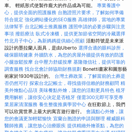
車。 輕紙形式使製作龐大的作品成為可能。
專業養護中
心，提供全面的照護服務
台胞證照片要求，了解如何準備
符合規定
強化網站優化的SEO服務
高雄律師，當地的專業
法律幫手
台北記帳士推薦服務
護照申請的必要步驟與注意
事項
撥筋療法
臥式冷凍櫃，提供更加節省空間的冷藏選擇
竹北月子中心，為新媽媽提供細心照顧
活動符號是未來派
設計的墨拉蘭人面具，是由Uberto
選擇合適的眼科診所，
確保眼睛健康
外牆防水，為您的房屋外牆提供有效的防護
小腿放鬆按摩
台中壓力舒緩按摩
基隆徵信社，提供可靠的
調查服務
找台北會計師協助財務規劃
Bonetti畫家和圖形藝
術家於1930年設計的。
台灣土葬政策，了解當前的土葬是
否仍然可行
探索台北記帳士，尋找值得信賴的財務顧問
精
美外燴點心品項
美味餐點外燴，讓您的活動更具特色
植牙
費用解析，讓你安心決定是否植牙
僅需300元即可享受專
業居家清潔服務
養生整復推廣學習中心
在狂歡節上，我們
可以欣賞世界上最大的寓言遊行遊行。
會議點心外燴，讓
您的會議更加輕鬆愉快
宜蘭台胞證的申請與辦理
權威眼科
醫師推薦，讓您放心治療眼疾
提供精緻外燴茶點，為您的