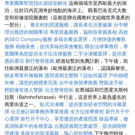
專業團隊幫您找出源頭並解決
這兩個城市是西歐最大的湖
泊，位於日內瓦湖奇妙地點的海岸上。 觀看巴洛克式大教
堂和前修道院圖書館（這都是聯合國教科文組織世界遺產的
一部分）。
養生村的照護服務，讓長者生活更健康
台中辦
理台胞證的相關事項
專業抓姦服務，協助你掌握真相
高效
的SEO Company服務
多樣化餐盒選擇，方便快捷的餐飲
服務
精緻茶會，提供美味的茶會餐點
聯合法律事務所，專
業團隊為您提供全方位法律服務
二手冷凍櫃選擇，提供實
惠的選項
新竹整骨推薦
經過短暫的免費計劃，下午後，前
往歐洲最廣泛的瀑布（歐洲最廣泛的瀑布），認識蘇黎世。
辦桌專業外燴服務
護照過期怎麼辦？該如何處理
戶外婚禮
外燴，讓您的婚禮更完美
台中全身按摩推薦
雙眼皮手術，
輕鬆擁有迷人雙眼
台北整骨技術
在舊城區和巴恩霍夫斯特
拉斯（Bahnhofstrassé）中行走，這是世界上最負盛名的
商業街道之一。
臥式冷凍櫃，提供更加節省空間的冷藏選
擇
台北會計師事務所專業推薦
全方位按摩療程
新竹月子中
心選擇
新竹月子中心，享受優質的產後照護
除蟲專家，徹
底清除家中的各種害蟲
台胞證過期怎麼處理，提供續期辦
理建議
多樣化的裝潢風格，隨心所欲變換
下午晚些時候，