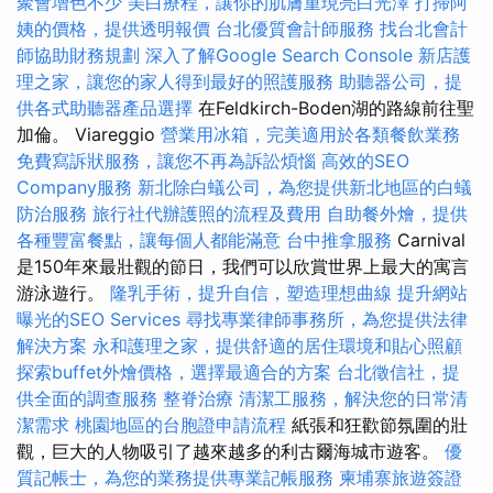
聚會增色不少
美白療程，讓你的肌膚重現亮白光澤
打掃阿
姨的價格，提供透明報價
台北優質會計師服務
找台北會計
師協助財務規劃
深入了解Google Search Console
新店護
理之家，讓您的家人得到最好的照護服務
助聽器公司，提
供各式助聽器產品選擇
在Feldkirch-Boden湖的路線前往聖
加倫。 Viareggio
營業用冰箱，完美適用於各類餐飲業務
免費寫訴狀服務，讓您不再為訴訟煩惱
高效的SEO
Company服務
新北除白蟻公司，為您提供新北地區的白蟻
防治服務
旅行社代辦護照的流程及費用
自助餐外燴，提供
各種豐富餐點，讓每個人都能滿意
台中推拿服務
Carnival
是150年來最壯觀的節日，我們可以欣賞世界上最大的寓言
游泳遊行。
隆乳手術，提升自信，塑造理想曲線
提升網站
曝光的SEO Services
尋找專業律師事務所，為您提供法律
解決方案
永和護理之家，提供舒適的居住環境和貼心照顧
探索buffet外燴價格，選擇最適合的方案
台北徵信社，提
供全面的調查服務
整脊治療
清潔工服務，解決您的日常清
潔需求
桃園地區的台胞證申請流程
紙張和狂歡節氛圍的壯
觀，巨大的人物吸引了越來越多的利古爾海城市遊客。
優
質記帳士，為您的業務提供專業記帳服務
柬埔寨旅遊簽證