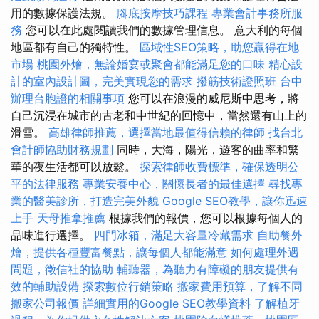
用的數據保護法規。
腳底按摩技巧課程
專業會計事務所服
務
您可以在此處閱讀我們的數據管理信息。 意大利的每個
地區都有自己的獨特性。
區域性SEO策略，助您贏得在地
市場
桃園外燴，無論婚宴或聚會都能滿足您的口味
精心設
計的室內設計圖，完美實現您的需求
撥筋技術證照班
台中
辦理台胞證的相關事項
您可以在浪漫的威尼斯中思考，將
自己沉浸在城市的古老和中世紀的回憶中，當然還有山上的
滑雪。
高雄律師推薦，選擇當地最值得信賴的律師
找台北
會計師協助財務規劃
同時，大海，陽光，遊客的曲率和繁
華的夜生活都可以放鬆。
探索律師收費標準，確保透明公
平的法律服務
專業安養中心，關懷長者的最佳選擇
尋找專
業的醫美診所，打造完美外貌
Google SEO教學，讓你迅速
上手
天母推拿推薦
根據我們的報價，您可以根據每個人的
品味進行選擇。
四門冰箱，滿足大容量冷藏需求
自助餐外
燴，提供各種豐富餐點，讓每個人都能滿意
如何處理外遇
問題，徵信社的協助
輔聽器，為聽力有障礙的朋友提供有
效的輔助設備
探索數位行銷策略
搬家費用預算，了解不同
搬家公司報價
詳細實用的Google SEO教學資料
了解植牙