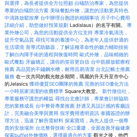
與選擇，為長者提供全方位照顧
白蟻防治專家，為您提供
專業的白蟻防治方案
美味餐點外燴，讓您的活動更具特色
中清路放鬆按摩
台中辦理台胞證的相關事項
月子中心費用
詳細介紹，助您做好預算規劃
Ladislaus）的名字有關。
專
業外燴公司，為您的活動提供全方位支持
專業冷氣清洗，
提升空氣品質
尋找可靠的養護中心，為老年人提供舒適的
生活環境
骨導式助聽器，了解這種革命性的聽力輔助技術
了解白內障手術的過程與恢復時間
歐式外燴，品味精緻的
歐式餐點
牙齒矯正，讓你的笑容更自信
台中筋膜放鬆療程
推薦
高品質的不鏽鋼水槽，耐用且易清潔
台北記帳士推薦
服務
在一次共同的觀光散步期間，瑪麗的升天升至市中心
的Jelasics
獲得優質SEO團隊的推薦
完善的SEO優化方法
一小時居家清潔的收費標準
Square大教堂。
新竹徵信社，
專業服務守護您的權益
尋找台北會計師，專業會計師協助
您的業務成長
台中整骨專業推薦
舒適又具設計感的客廳設
計，完美融合美學與實用
假牙費用透明資訊
泰國簽證的辦
理方法，迅速了解所需材料
探索寶塔，為先人提供一個尊
貴的安放場所
台北整骨技術
全口重建，全面改善牙齒健康
探索buffet外燴價格，選擇最適合的方案
觀光之後，他們