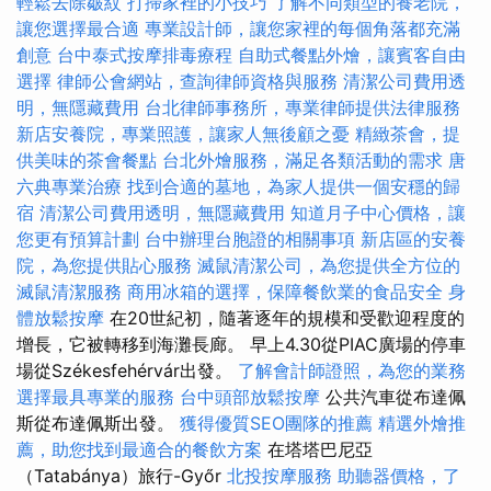
輕鬆去除皺紋
打掃家裡的小技巧
了解不同類型的養老院，
讓您選擇最合適
專業設計師，讓您家裡的每個角落都充滿
創意
台中泰式按摩排毒療程
自助式餐點外燴，讓賓客自由
選擇
律師公會網站，查詢律師資格與服務
清潔公司費用透
明，無隱藏費用
台北律師事務所，專業律師提供法律服務
新店安養院，專業照護，讓家人無後顧之憂
精緻茶會，提
供美味的茶會餐點
台北外燴服務，滿足各類活動的需求
唐
六典專業治療
找到合適的墓地，為家人提供一個安穩的歸
宿
清潔公司費用透明，無隱藏費用
知道月子中心價格，讓
您更有預算計劃
台中辦理台胞證的相關事項
新店區的安養
院，為您提供貼心服務
滅鼠清潔公司，為您提供全方位的
滅鼠清潔服務
商用冰箱的選擇，保障餐飲業的食品安全
身
體放鬆按摩
在20世紀初，隨著逐年的規模和受歡迎程度的
增長，它被轉移到海灘長廊。 早上4.30從PIAC廣場的停車
場從Székesfehérvár出發。
了解會計師證照，為您的業務
選擇最具專業的服務
台中頭部放鬆按摩
公共汽車從布達佩
斯從布達佩斯出發。
獲得優質SEO團隊的推薦
精選外燴推
薦，助您找到最適合的餐飲方案
在塔塔巴尼亞
（Tatabánya）旅行-Győr
北投按摩服務
助聽器價格，了