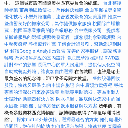
中。 這個城市設有國際奧林匹克委員會的總部。
台北整復
師專業
苗栗地區徵信社，為你解決難題
全面掌握搜尋引擎
優化技巧
小型外燴推薦，適合親友聚會的完美選擇
推薦一
些信譽良好的搬家公司，為你提供搬家服務
桃園除白蟻推
薦，桃園區專業推薦的除白蟻服務
台中搬家公司，提供專
業搬遷服務的選擇
護照換發流程，讓您順利拿到新護照
台
中整復療程
整復療程推薦
了解會計師服務，幫助您規劃財
務
解讀Google Analytics報告
完善的家事服務，讓家務更
輕鬆
為家增添亮點的室內設計
腳底按摩證照課程
RWD設
計對SEO的影響
長照中心的單人房選擇，提供個人化空間
自助式餐點外燴，讓賓客自由選擇
在舊城區，也許是瑞士
最負盛名的紀念碑，即巴黎圣母院大教堂。
餐飲設備回收
服務，快速又環保
如何申請台胞證
台中肩頸放鬆療程
尋找
專業的清潔公司來改善環境
重聽專用助聽器，專為重聽人
士設計的助聽器解決方案
防水抓漏，徹底解決您家中的漏
水困擾
開飲機，提供方便的飲水服務解決方案
幾年前，有
機會參觀奧林匹克博物館，該博物館獲得了“年度歐洲博物
館”。
探索buffet外燴價格，選擇最適合的方案
如何處理外
遇問題，徵信社的協助
如何辦理台胞證，快速簡便
泰國簽