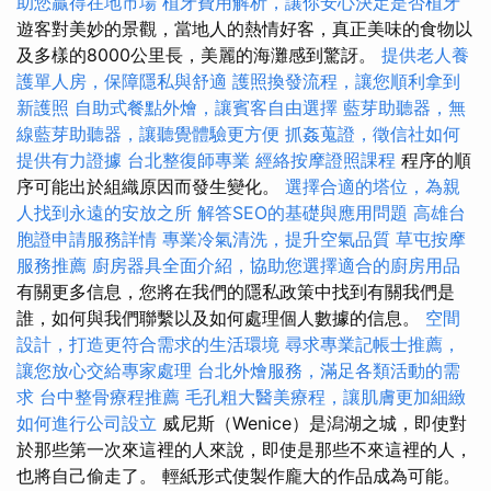
助您贏得在地市場
植牙費用解析，讓你安心決定是否植牙
遊客對美妙的景觀，當地人的熱情好客，真正美味的食物以
及多樣的8000公里長，美麗的海灘感到驚訝。
提供老人養
護單人房，保障隱私與舒適
護照換發流程，讓您順利拿到
新護照
自助式餐點外燴，讓賓客自由選擇
藍芽助聽器，無
線藍芽助聽器，讓聽覺體驗更方便
抓姦蒐證，徵信社如何
提供有力證據
台北整復師專業
經絡按摩證照課程
程序的順
序可能出於組織原因而發生變化。
選擇合適的塔位，為親
人找到永遠的安放之所
解答SEO的基礎與應用問題
高雄台
胞證申請服務詳情
專業冷氣清洗，提升空氣品質
草屯按摩
服務推薦
廚房器具全面介紹，協助您選擇適合的廚房用品
有關更多信息，您將在我們的隱私政策中找到有關我們是
誰，如何與我們聯繫以及如何處理個人數據的信息。
空間
設計，打造更符合需求的生活環境
尋求專業記帳士推薦，
讓您放心交給專家處理
台北外燴服務，滿足各類活動的需
求
台中整骨療程推薦
毛孔粗大醫美療程，讓肌膚更加細緻
如何進行公司設立
威尼斯（Wenice）是潟湖之城，即使對
於那些第一次來這裡的人來說，即使是那些不來這裡的人，
也將自己偷走了。 輕紙形式使製作龐大的作品成為可能。