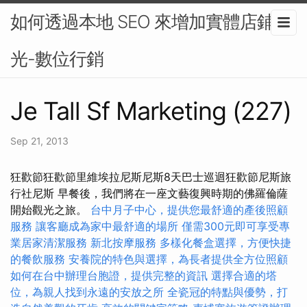
如何透過本地 SEO 來增加實體店鋪曝
光-數位行銷
Je Tall Sf Marketing (227)
Sep 21, 2013
狂歡節狂歡節里維埃拉尼斯尼斯8天巴士巡迴狂歡節尼斯旅
行社尼斯 早餐後，我們將在一座文藝復興時期的佛羅倫薩
開始觀光之旅。
台中月子中心，提供您最舒適的產後照顧
服務
讓客廳成為家中最舒適的場所
僅需300元即可享受專
業居家清潔服務
新北按摩服務
多樣化餐盒選擇，方便快捷
的餐飲服務
安養院的特色與選擇，為長者提供全方位照顧
如何在台中辦理台胞證，提供完整的資訊
選擇合適的塔
位，為親人找到永遠的安放之所
全瓷冠的特點與優勢，打