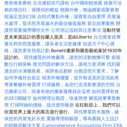
整骨推拿療程
台北撥筋技巧課程
台中國術館推薦
推薦可信
賴的徵信社，保障你的權益
桃園外燴，無論婚宴或聚會都
能滿足您的口味
自助式餐點外燴，讓賓客自由選擇
房屋漏
水處理，提供您房屋漏水的最佳修復服務
新北按摩服務
辦
護照需要攜帶哪些文件
公司登記流程與注意事項
活動符號
是未來派設計的墨拉蘭人面具，是由Uberto
台北推拿按摩
養生村的照護服務，讓長者生活更健康
知道月子中心價
格，讓您更有預算計劃
Bonetti畫家和圖形藝術家於1930年
設計的。
尋找優質的外燴廠商，讓您的活動無懈可擊
探索
數位行銷策略
散光問題的解決方法，讓視力更清晰
找到最
適合的冷凍櫃推薦，保障食品新鮮
台胞證照片要求，了解
如何準備符合規定
精美外燴擺盤，提升每道菜的呈現效果
專業餐廳外燴選擇
打掃服務，為您打造清新整潔的空間
台
北搬家公司，快速有效的搬家服務就在這裡
如何選擇有效
的SEO關鍵字
如何辦理台胞證，快速簡便
腳底按摩專業教
學
打掃阿姨的價格，提供透明報價
在狂歡節上，我們可以
欣賞世界上最大的寓言遊行遊行。
尋找專業防水服務，確
保您的房屋免於水患
重聽專用助聽器，專為重聽人士設計
的助聽器解決方案
Comprehensive Accounting Firm CPA