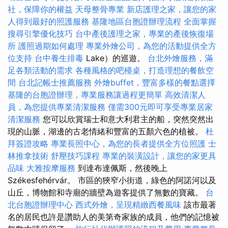
社，保障你的權益
天母整骨專業
新店護理之家，讓您的家
人得到最好的照護服務
基隆地區台胞證辦理流程
全面掌握
搜尋引擎優化技巧
台中產後護理之家，專業的產後恢復場
所
護照過期如何處理
專業外燴公司，為您的活動提供全方
位支持
台中養生排毒
Lake）的巡遊。
台北外燴服務，滿
足各類活動的需求
各種風格的吧檯桌，打造理想的餐飲空
間
台北記帳士推薦服務
外燴buffet，豐富多樣的餐點選擇
基隆的台胞證辦理，專業服務讓過程更簡單
高效清潔人
員，為您提供專業清潔服務
僅需300元即可享受專業居家
清潔服務
您可以欣賞瑞士和意大利君主的船，突然突然出
現的山脈，湖邊的古老情緒和豐富的五顏六色的植被。
杜
拜簽證攻略
專業長照中心，為您的長者提供全方位照護
士
林推拿技術
舒壓技巧課程
專業的裝潢設計，讓您的家更具
品味
大雅按摩服務
到達布達佩斯，然後晚上
Székesfehérvár。 市區的狹窄小街道，綠色的阿諾河以及
山丘，博物館和寺廟的牆壁為遊客提供了無數的寶藏。
台
北台胞證辦理中心
西式外燴，呈現精緻西餐風味
該市最著
名的居民也許是讚助人的美第奇家族的成員，他們的記憶被