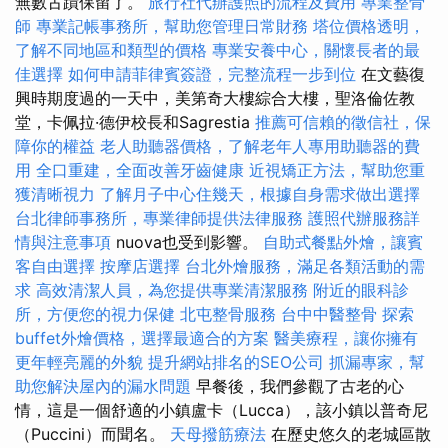
無數古蹟保留了。
旅行社代辦護照的流程及費用
專業整骨
師
專業記帳事務所，幫助您管理日常財務
塔位價格透明，
了解不同地區和類型的價格
專業安養中心，關懷長者的最
佳選擇
如何申請菲律賓簽證，完整流程一步到位
在文藝復
興時期度過的一天中，美第奇大樓綜合大樓，聖洛倫佐教
堂，卡佩拉·德伊校長和Sagrestia
推薦可信賴的徵信社，保
障你的權益
老人助聽器價格，了解老年人專用助聽器的費
用
全口重建，全面改善牙齒健康
近視矯正方法，幫助您重
獲清晰視力
了解月子中心住幾天，根據自身需求做出選擇
台北律師事務所，專業律師提供法律服務
護照代辦服務詳
情與注意事項
nuova也受到影響。
自助式餐點外燴，讓賓
客自由選擇
按摩店選擇
台北外燴服務，滿足各類活動的需
求
高效清潔人員，為您提供專業清潔服務
附近的眼科診
所，方便您的視力保健
北屯整骨服務
台中中醫整骨
探索
buffet外燴價格，選擇最適合的方案
醫美療程，讓你擁有
更年輕亮麗的外貌
提升網站排名的SEO公司
抓漏專家，幫
助您解決屋內的漏水問題
早餐後，我們參觀了古老的心
情，這是一個舒適的小鎮盧卡（Lucca），該小鎮以普奇尼
（Puccini）而聞名。
天母撥筋療法
在歷史悠久的老城區散