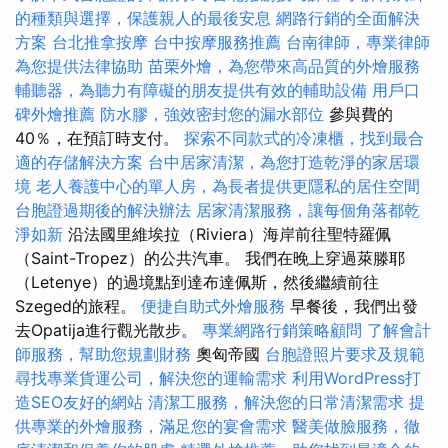
的種類與選擇，保護親人的最後安息
網路行銷的全面解決
方案
台北推拿按摩
台中按摩服務推薦
台南律師，專業律師
為您提供法律協助
苗栗外燴，為您帶來高品質的外燴服務
輔聽器，為聽力有障礙的朋友提供有效的輔助設備
用戶口
碑外燴推薦
防水膠，強效密封您的漏水部位
參與費的
40％，在預訂時支付。
探索不同款式的冷凍櫃，找到最合
適的存儲解決方案
台中居家清潔，為您打造乾淨的家居環
境
老人養護中心的單人房，為長者提供更隱私的居住空間
台胞證過期後的解決辦法
居家清潔服務，讓每個角落都乾
淨如新
沿法國里維埃拉（Riviera）海岸前往聖特羅佩
（Saint-Tropez）的公共汽車。 我們在晚上穿過萊滕耶
（Letenye）的過境點到達布達佩斯，然後繼續前往
Szeged的旅程。
便捷自助式外燴服務
早餐後，我們出發
去Opatija進行觀光散步。
專業網路行銷策略顧問
了解會計
師服務，幫助您規劃財務
奧匈帝國
台胞證照片要求及規範
尋找專業貨運公司，解決您的運輸需求
利用WordPress打
造SEO友好的網站
清潔工服務，解決您的日常清潔需求
提
供專業的外燴服務，滿足您的宴會需求
醫美做臉服務，徹