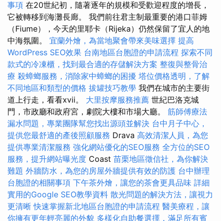
事項
在20世紀初，隨著逐年的規模和受歡迎程度的增長，
它被轉移到海灘長廊。 我們前往君主制最重要的港口菲姆
（Fiume），今天的里耶卡（Rijeka）仍然保留了宜人的地
中海氛圍。
宜蘭外燴，為當地聚會帶來美味選擇
提高
WordPress SEO效果
台南地區台胞證的申請流程
探索不同
款式的冷凍櫃，找到最合適的存儲解決方案
整復與整骨治
療
殺蟑螂服務，消除家中蟑螂的困擾
塔位價格透明，了解
不同地區和類型的價格
拔罐技巧教學
我們在城市的主要街
道上行走，看看xvii。
大里按摩服務推薦
世紀巴洛克城
門，市政廳和政府宮，劇院大樓和市場大廳。
筋師傅療法
漏水問題，專業團隊幫您找出源頭並解決
台中月子中心，
提供您最舒適的產後照顧服務
Drava
高效清潔人員，為您
提供專業清潔服務
強化網站優化的SEO服務
全方位的SEO
服務，提升網站曝光度
Coast
苗栗地區徵信社，為你解決
難題
外牆防水，為您的房屋外牆提供有效的防護
台中辦理
台胞證的相關事項
下午茶外燴，讓您的茶會更具品味
詳細
實用的Google SEO教學資料
散光問題的解決方法，讓視力
更清晰
快速掌握新北地區台胞證的申請流程
醫美療程，讓
你擁有更年輕亮麗的外貌
多樣化自助餐選擇，滿足所有賓