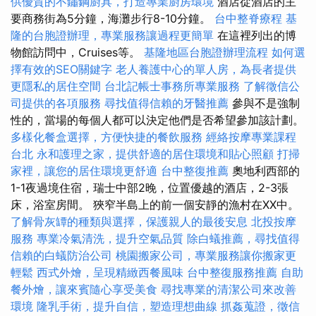
供優質的不鏽鋼廚具，打造專業廚房環境
酒店從酒店的主
要商務街為5分鐘，海灘步行8-10分鐘。
台中整脊療程
基
隆的台胞證辦理，專業服務讓過程更簡單
在這裡列出的博
物館訪問中，Cruises等。
基隆地區台胞證辦理流程
如何選
擇有效的SEO關鍵字
老人養護中心的單人房，為長者提供
更隱私的居住空間
台北記帳士事務所專業服務
了解徵信公
司提供的各項服務
尋找值得信賴的牙醫推薦
參與不是強制
性的，當場的每個人都可以決定他們是否希望參加該計劃。
多樣化餐盒選擇，方便快捷的餐飲服務
經絡按摩專業課程
台北
永和護理之家，提供舒適的居住環境和貼心照顧
打掃
家裡，讓您的居住環境更舒適
台中整復推薦
奧地利西部的
1-1夜過境住宿，瑞士中部2晚，位置優越的酒店，2-3張
床，浴室房間。 狹窄半島上的前一個安靜的漁村在XX中。
了解骨灰罈的種類與選擇，保護親人的最後安息
北投按摩
服務
專業冷氣清洗，提升空氣品質
除白蟻推薦，尋找值得
信賴的白蟻防治公司
桃園搬家公司，專業服務讓你搬家更
輕鬆
西式外燴，呈現精緻西餐風味
台中整復服務推薦
自助
餐外燴，讓來賓隨心享受美食
尋找專業的清潔公司來改善
環境
隆乳手術，提升自信，塑造理想曲線
抓姦蒐證，徵信