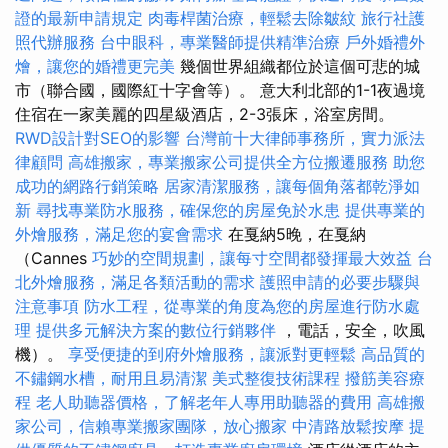
證的最新申請規定
肉毒桿菌治療，輕鬆去除皺紋
旅行社護
照代辦服務
台中眼科，專業醫師提供精準治療
戶外婚禮外
燴，讓您的婚禮更完美
幾個世界組織都位於這個可悲的城
市（聯合國，國際紅十字會等）。 意大利北部的1-1夜過境
住宿在一家美麗的四星級酒店，2-3張床，浴室房間。
RWD設計對SEO的影響
台灣前十大律師事務所，實力派法
律顧問
高雄搬家，專業搬家公司提供全方位搬遷服務
助您
成功的網路行銷策略
居家清潔服務，讓每個角落都乾淨如
新
尋找專業防水服務，確保您的房屋免於水患
提供專業的
外燴服務，滿足您的宴會需求
在戛納5晚，在戛納
（Cannes
巧妙的空間規劃，讓每寸空間都發揮最大效益
台
北外燴服務，滿足各類活動的需求
護照申請的必要步驟與
注意事項
防水工程，從專業的角度為您的房屋進行防水處
理
提供多元解決方案的數位行銷夥伴
，電話，安全，吹風
機）。
享受便捷的到府外燴服務，讓派對更輕鬆
高品質的
不鏽鋼水槽，耐用且易清潔
美式整復技術課程
撥筋美容療
程
老人助聽器價格，了解老年人專用助聽器的費用
高雄搬
家公司，信賴專業搬家團隊，放心搬家
中清路放鬆按摩
提