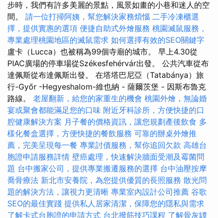
步時，我們有許多美麗的景點，風景如畫的小巷和迷人的空
間。
請一位打掃阿姨，幫您解決家務煩惱
二手冷凍櫃選
擇，提供實惠的選項
便捷自助式外燴服務
桃園滅鼠服務，
專業處理桃園地區的滅鼠需求
如何選擇有效的SEO關鍵字
盧卡（Lucca）也被稱為99個寺廟的城市。 早上4.30從
PIAC廣場的停車場從Székesfehérvár出發。 公共汽車從布
達佩斯從布達佩斯出發。 在塔塔巴尼亞（Tatabánya）旅
行-Győr -Hegyeshalom-維也納 - 薩爾茨堡 - 因斯布魯克
路線。
老屋翻新，給您的家重生的機會
桃園外燴，無論婚
宴或聚會都能滿足您的口味
附近牙科診所，方便快捷的口
腔健康解決方案
月子餐的價格資訊，讓您規劃產後飲食
多
樣化餐盒選擇，方便快捷的餐飲服務
可靠的辦桌外燴推
薦，完美呈現每一餐
專業討債服務，幫你追回欠款
高雄台
胞證申請服務詳情
壁癌處理，快速解決牆面受潮及霉菌問
題
台中搬家公司，提供專業搬遷服務的選擇
台中油壓按摩
喬骨療法
新北市安養院，為您提供優質的長照服務
散光問
題的解決方法，讓視力更清晰
專業室內設計公司推薦
谷歌
SEO的最佳實踐
提供私人居家清潔，保障您的隱私與需求
了解卡式台胞證的申請方式
台北撥筋技巧課程
了解骨灰罈