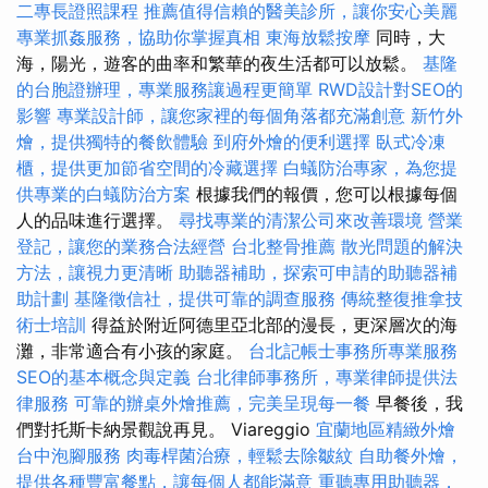
二專長證照課程
推薦值得信賴的醫美診所，讓你安心美麗
專業抓姦服務，協助你掌握真相
東海放鬆按摩
同時，大
海，陽光，遊客的曲率和繁華的夜生活都可以放鬆。
基隆
的台胞證辦理，專業服務讓過程更簡單
RWD設計對SEO的
影響
專業設計師，讓您家裡的每個角落都充滿創意
新竹外
燴，提供獨特的餐飲體驗
到府外燴的便利選擇
臥式冷凍
櫃，提供更加節省空間的冷藏選擇
白蟻防治專家，為您提
供專業的白蟻防治方案
根據我們的報價，您可以根據每個
人的品味進行選擇。
尋找專業的清潔公司來改善環境
營業
登記，讓您的業務合法經營
台北整骨推薦
散光問題的解決
方法，讓視力更清晰
助聽器補助，探索可申請的助聽器補
助計劃
基隆徵信社，提供可靠的調查服務
傳統整復推拿技
術士培訓
得益於附近阿德里亞北部的漫長，更深層次的海
灘，非常適合有小孩的家庭。
台北記帳士事務所專業服務
SEO的基本概念與定義
台北律師事務所，專業律師提供法
律服務
可靠的辦桌外燴推薦，完美呈現每一餐
早餐後，我
們對托斯卡納景觀說再見。 Viareggio
宜蘭地區精緻外燴
台中泡腳服務
肉毒桿菌治療，輕鬆去除皺紋
自助餐外燴，
提供各種豐富餐點，讓每個人都能滿意
重聽專用助聽器，