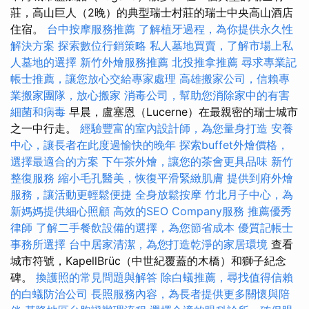
莊，高山巨人（2晚）的典型瑞士村莊的瑞士中央高山酒店
住宿。
台中按摩服務推薦
了解植牙過程，為你提供永久性
解決方案
探索數位行銷策略
私人墓地買賣，了解市場上私
人墓地的選擇
新竹外燴服務推薦
北投推拿推薦
尋求專業記
帳士推薦，讓您放心交給專家處理
高雄搬家公司，信賴專
業搬家團隊，放心搬家
消毒公司，幫助您消除家中的有害
細菌和病毒
早晨，盧塞恩（Lucerne）在最親密的瑞士城市
之一中行走。
經驗豐富的室內設計師，為您量身打造
安養
中心，讓長者在此度過愉快的晚年
探索buffet外燴價格，
選擇最適合的方案
下午茶外燴，讓您的茶會更具品味
新竹
整復服務
縮小毛孔醫美，恢復平滑緊緻肌膚
提供到府外燴
服務，讓活動更輕鬆便捷
全身放鬆按摩
竹北月子中心，為
新媽媽提供細心照顧
高效的SEO Company服務
推薦優秀
律師
了解二手餐飲設備的選擇，為您節省成本
優質記帳士
事務所選擇
台中居家清潔，為您打造乾淨的家居環境
查看
城市符號，KapellBrüc（中世紀覆蓋的木橋）和獅子紀念
碑。
換護照的常見問題與解答
除白蟻推薦，尋找值得信賴
的白蟻防治公司
長照服務內容，為長者提供更多關懷與陪