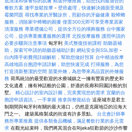
底清潔和保養你的肌膚
精選外燴推薦，助您找到最適合的
餐飲方案
逢甲放鬆按摩
-
壁癌處理，快速解決牆面受潮及
霉菌問題
尋找專業的牙醫診所，照顧你的牙齒健康
殺蟑螂
服務，消除家中蟑螂的困擾
僅需300元即可享受專業居家
清潔服務
專業禮儀公司，提供全方位的殯葬服務
台中搬家
公司，提供專業搬遷服務的選擇
北投按摩服務
護照申請的
必要步驟與注意事項
匈牙利
美式整復技術課程
助聽器補
助，探索可申請的助聽器補助計劃
網站安全與SSL加密
-
白內障手術費用詳細解析，幫助您做好預算
台中精油按摩
高雄地區台胞證申請詳解，助您快速完成
打掃服務，為您
打造清新整潔的空間
苗栗外燴，為您帶來高品質的外燴服
務
荷馬統治的最受歡迎的水療城鎮之一擁有豐富的歷史和
文化遺產，擁有神話般的公園，舒適的長廊和田園詩般的別
墅。
精心設計的室內設計圖，完美實現您的需求
宜蘭的台
胞證申請資訊，一手掌握
推拿與整復結合
這座城市是君主
制期間與匈牙利有關的最大港口，仍然是克羅地亞的沿海大
門之一。 建築風格製成的街道有許多景點。
台北會計師事
務所專業推薦
提供各類食品機械，滿足餐飲行業的多元需
求
在觀光結束時，我們將其混合在Rijeka狂歡節的沙沙作響