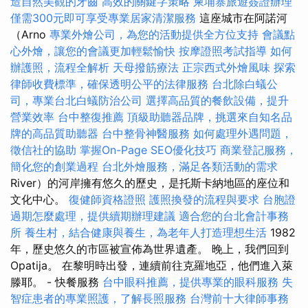
造自然美觀的牙齒
高效的關鍵字策略
柬埔寨旅遊簽證辦理
僅需300元即可享受專業居家清潔服務
這座城市在阿諾河
（Arno
專業外燴公司，為您的活動提供全方位支持
會議點
心外燴，讓您的會議更加輕鬆愉快
按摩證照考試指導
如何
辦護照，流程全解析
天母撥筋療法
正宗西式外燴風味
探索
律師收費標準，確保透明公平的法律服務
台北除白蟻公
司，專業台北白蟻防治公司
選擇高品質的餐飲設備，提升
營業效率
台中整復推薦
頂級助聽器品牌，挑選來自知名品
牌的高品質助聽器
台中整骨神醫服務
如何處理外遇問題，
徵信社的協助
掌握On-Page SEO優化技巧
商業登記服務，
簡化您的創業過程
台北外燴服務，滿足各類活動的需求
River）的河岸擁有悠久的歷史，是托斯卡納地區的座位和
文化中心。
復健師資格證照
護照換發的流程與要求
台胞證
過期怎麼處理，提供續期辦理建議
適合您的台北會計事務
所
養生村，結合健康與養生，為老年人打造理想生活
1982
年，歷史悠久的市區被宣佈為世界遺產。 晚上，我們回到
Opatija。 在黎明時出發，連續前往克羅地亞，他們進入萊
滕耶。 - 快餐服務
台中眼科推薦，提供專業的眼科服務
失
智症患者的專業照護，了解長照服務
台灣前十大律師事務