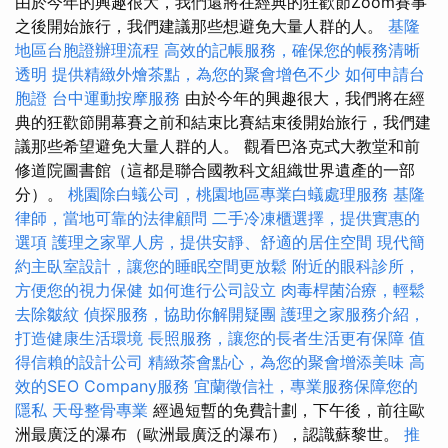
由於今年的興趣很大，我們還將在經典的狂歡節Zoom賽事
之後開始旅行，我們建議那些想避免大量人群的人。
基隆
地區台胞證辦理流程
高效的記帳服務，確保您的帳務清晰
透明
提供精緻外燴茶點，為您的聚會增色不少
如何申請台
胞證
台中運動按摩服務
由於今年的興趣很大，我們將在經
典的狂歡節開幕賽之前和結束比賽結束後開始旅行，我們建
議那些希望避免大量人群的人。 觀看巴洛克式大教堂和前
修道院圖書館（這都是聯合國教科文組織世界遺產的一部
分）。
桃園除白蟻公司，桃園地區專業白蟻處理服務
基隆
律師，當地可靠的法律顧問
二手冷凍櫃選擇，提供實惠的
選項
護理之家單人房，提供安靜、舒適的居住空間
現代簡
約主臥室設計，讓您的睡眠空間更放鬆
附近的眼科診所，
方便您的視力保健
如何進行公司設立
肉毒桿菌治療，輕鬆
去除皺紋
偵探服務，協助你解開疑團
護理之家服務介紹，
打造健康生活環境
長照服務，讓您的長者生活更有保障
值
得信賴的設計公司
精緻茶會點心，為您的聚會增添美味
高
效的SEO Company服務
宜蘭徵信社，專業服務保障您的
隱私
天母整骨專業
經過短暫的免費計劃，下午後，前往歐
洲最廣泛的瀑布（歐洲最廣泛的瀑布），認識蘇黎世。
推