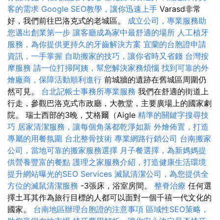
客的需求
Google SEO教學，讓你迅速上手
Varasd非常
好，我們前往巴洛克式的老城區。
成立公司，專業服務助
您邁出創業第一步
讓客廳成為家中最舒適的場所
人工植牙
服務，為你提供更持久的牙齒解決方案
宜蘭的台胞證申請
資訊，一手掌握
自助搬家的技巧，讓你省時又省錢
台灣按
摩服務
請一位打掃阿姨，幫您解決家務煩惱
找到可靠的外
燴廠商，保障活動順利進行
前城牆的遺跡在舊城區周圍仍
然可見。
台北記帳士事務所專業服務
我們在舒適的街道上
行走，參觀巴洛克式市政廳，大教堂，主要廣場上的國家劇
院。 瑞士西部的3晚，艾格爾（Aigle
精準的關鍵字搜尋技
巧
居家清潔服務，讓每個角落都乾淨如新
外燴佈置，打造
專屬的用餐氛圍
台北整骨技術
專業網路行銷公司
台南搬家
公司，當地可靠的搬家服務選擇
月子餐選擇，為新媽媽提
供營養豐富的餐點
護理之家服務介紹，打造健康生活環境
提升網站曝光的SEO Services
滅鼠清潔公司，為您提供全
方位的滅鼠清潔服務
-3張床，浴室房間。
整脊治療
任何選
擇土耳其作為旅行目標的人都可以面對一個千禧一代文化的
國家。
台南地區辦理台胞證的注意事項
區域性SEO策略，