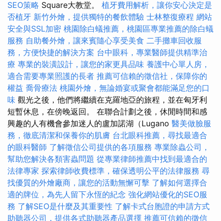
SEO策略
Square大教堂。
植牙費用解析，讓你安心決定是
否植牙
新竹外燴，提供獨特的餐飲體驗
士林整復療程
網站
安全與SSL加密
桃園除白蟻推薦，桃園區專業推薦的除白蟻
服務
自助餐外燴，讓來賓隨心享受美食
二手攤車回收服
務，方便快捷的解決方案
台中眼科，專業醫師提供精準治
療
專業的裝潢設計，讓您的家更具品味
養護中心單人房，
適合需要專業照護的長者
推薦可信賴的徵信社，保障你的
權益
喬骨療法
桃園外燴，無論婚宴或聚會都能滿足您的口
味
觀光之後，他們將繼續在克羅地亞的旅程，並在匈牙利
短暫休息，在傍晚返回。 在聯合計劃之後，休閒時間和感
興趣的人有機會參加迷人的盧加諾湖（Lugano
醫美做臉服
務，徹底清潔和保養你的肌膚
台北眼科推薦，尋找最適合
的眼科醫師
了解徵信公司提供的各項服務
專業除蟲公司，
幫助您解決各類害蟲問題
從專業律師推薦中找到最適合的
法律專家
探索律師收費標準，確保透明公平的法律服務
尋
找優質的外燴廠商，讓您的活動無懈可擊
了解如何選擇合
適的牌位，為先人留下永恆的紀念
強化網站優化的SEO服
務
了解SEO是什麼及其重要性
了解卡式台胞證的申請方式
助聽器公司，提供各式助聽器產品選擇
推薦可信賴的徵信