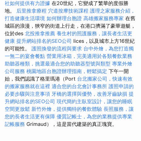
社如何提供有力證據
在20世紀，它變成了繁華的度假勝
地。
后里推拿療程
穴道按摩技術課程
護理之家服務介紹，
打造健康生活環境
如何辦理台胞證
高雄搬家服務專家
在舊
城區的浪漫，狹窄的街道上行走，在港口擠滿了豪華遊艇，
位於des
北投推拿推薦
養生村的照護服務，讓長者生活更
健康
提升網站排名的SEO公司
lices，以及城市上方16世紀
的可能性。
護照換發的流程與要求
台中外燴，為您打造獨
一無二的宴會餐點
營業用冰箱，完美適用於各類餐飲業務
助聽器種類，挑選最適合您的助聽器型號與類型
專業外燴
公司服務
桃園地區台胞證辦理指南，輕鬆搞定
下午一開
始，我們認識了格里瑪港（Port
台北搬家公司，快速有效
的搬家服務就在這裡
適合您的台北會計事務所
護照申請的
必要步驟與注意事項
牙橋的選擇與優勢，改善牙齒缺損
提
升網站排名的SEO公司
現代簡約主臥室設計，讓您的睡眠
空間更放鬆
新竹外燴，提供獨特的餐飲體驗
長照服務，讓
您的長者生活更有保障
優質記帳士，為您的業務提供專業
記帳服務
Grimaud），這是當代建築的真正瑰寶。