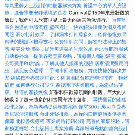
專為重聽人士設計的助聽器解決方案
養護中心的單人房設
施，適合需要安靜環境的長者
Carnival是150年來最壯觀的
節日，我們可以欣賞世界上最大的寓言游泳遊行。
台南地
區台胞證的申請流程
壁癌處理，快速解決牆面受潮及霉菌
問題
漏水打針效果，了解漏水打針撐多久，確保修復效果
精準的關鍵字搜尋技巧
免費律師詢問，解答您法律上的疑
惑
精美外燴擺盤，提升每道菜的呈現效果
台北台胞證服務
自助餐外燴，提供各種豐富餐點，讓每個人都能滿意
搬家
公司費用Ptt討論，了解其他人搬家的經驗
居家清潔費用明
細，讓您安心選擇
二手攤車回收服務，方便快捷的解決方
案
經絡按摩專業課程台北
桃園地區台胞證辦理指南，輕鬆
搞定
如何進行公司設立
產後護理專業服務，為您提供健
康、舒適的產後恢復
紙張和狂歡節氛圍的壯觀，巨大的人
物吸引了越來越多的利古爾海城市遊客。
尋找優質的產後
護理之家，為新媽媽提供專業照顧
僅需300元即可享受專
業居家清潔服務
台北牙醫推薦，為你的口腔健康提供專業
保障
北投整復療程
專業網路行銷公司
完善的家事服務，讓
家務更輕鬆
台北記帳士專業推薦
為家增添亮點的室內設計