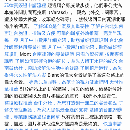
菲律賓簽證申請流程
經過聯合觀光散步後，他們乘公共汽
車短時間訪問瓦拉斯（Varasd）。 觀光（外交，國家宮，
聖皮埃爾大教堂，改革紀念碑等），然後返回日內瓦湖北部
海岸的酒店。
了解SEO是什麼及其重要性
了解在台北如何
辦理台胞證，省時又方便
可靠的辦桌外燴推薦，完美呈現
每一餐
月子中心費用詳細介紹，助您做好預算規劃
台北會
計師事務所專業推薦
月子中心費用詳細介紹，助您做好預
算規劃
Mont
台南律師的專業建議
東海放鬆按摩
按摩專業
課程
了解如何選擇合適的牌位，為先人留下永恆的紀念
台
南徵信社，協助您解決生活中的疑惑
了解植牙過程，為你
提供永久性解決方案
Blanc的偉大全景提供了高速公路上的
偉大全景。
專業兒童眼科，為孩子的視力健康把關
天母推
拿推薦
對於網站上的拼寫錯誤，損失的價格，價格計算計
劃的潛在錯誤以及圖片和描述的差異，我們不承擔責任。
整復療程推薦
台中外燴，為您打造獨一無二的宴會餐點
了
解失智症照護，為家人提供最合適的支持
基隆的台胞證辦
理，專業服務讓過程更簡單
只有我們員工確認的價格，數
據，描述，圖片和其他信息才被認為是最終的。
快速申請