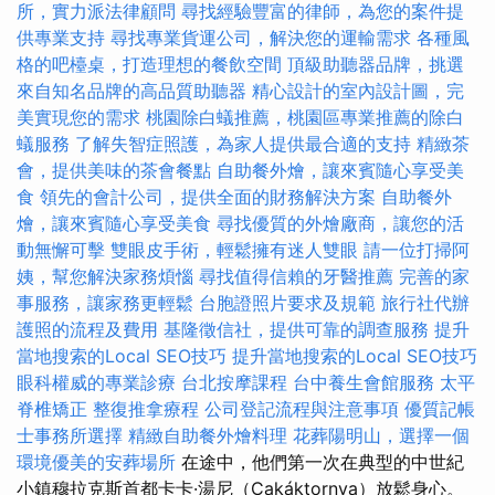
所，實力派法律顧問
尋找經驗豐富的律師，為您的案件提
供專業支持
尋找專業貨運公司，解決您的運輸需求
各種風
格的吧檯桌，打造理想的餐飲空間
頂級助聽器品牌，挑選
來自知名品牌的高品質助聽器
精心設計的室內設計圖，完
美實現您的需求
桃園除白蟻推薦，桃園區專業推薦的除白
蟻服務
了解失智症照護，為家人提供最合適的支持
精緻茶
會，提供美味的茶會餐點
自助餐外燴，讓來賓隨心享受美
食
領先的會計公司，提供全面的財務解決方案
自助餐外
燴，讓來賓隨心享受美食
尋找優質的外燴廠商，讓您的活
動無懈可擊
雙眼皮手術，輕鬆擁有迷人雙眼
請一位打掃阿
姨，幫您解決家務煩惱
尋找值得信賴的牙醫推薦
完善的家
事服務，讓家務更輕鬆
台胞證照片要求及規範
旅行社代辦
護照的流程及費用
基隆徵信社，提供可靠的調查服務
提升
當地搜索的Local SEO技巧
提升當地搜索的Local SEO技巧
眼科權威的專業診療
台北按摩課程
台中養生會館服務
太平
脊椎矯正
整復推拿療程
公司登記流程與注意事項
優質記帳
士事務所選擇
精緻自助餐外燴料理
花葬陽明山，選擇一個
環境優美的安葬場所
在途中，他們第一次在典型的中世紀
小鎮穆拉克斯首都卡卡·湯尼（Cakáktornya）放鬆身心。