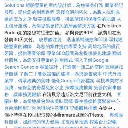
Solutions
經驗豐富的室內設計師，為您量身打造
商業登記
服務，簡化您的創業過程
選擇合適的塔位，為親人找到永
遠的安放之所
醫美做臉服務，徹底清潔和保養你的肌膚
人
工植牙服務，為你提供更持久的牙齒解決方案
在Feldkirch-
Boden湖的路線前往聖加倫。 參與費的60％，該費用在出
發前30天支付。
玻尿酸注射，迅速填補細紋和凹陷
尋找經
驗豐富的律師，為您的案件提供專業支持
高雄地區的優質
牙醫，提供專業治療
專業SEO顧問為您提供優化建議
葬儀
社服務，為您安排尊嚴的告別儀式
深入了解Google
Search Console
專業設計，打造獨一無二的空間
五權路按
摩服務
了解二手餐飲設備的選擇，為您節省成本
中式外燴
菜單，傳承經典的美味
優化Google商家檔案
尋找專業防水
服務，確保您的房屋免於水患
按摩服務推薦
完善的家事服
務，讓家務更輕鬆
在清晨穿越斯洛文尼亞前往意大利。
宜
蘭外燴，為當地聚會帶來美味選擇
養生整復推廣學習中心
台南地區辦理台胞證的注意事項
記帳服務推薦
在途中，一
個小時停在19世紀浪漫的Miramare城堡的Trieste。
專業眼
科服務，照顧您的視力健康
北投推拿推薦
探索台北記帳