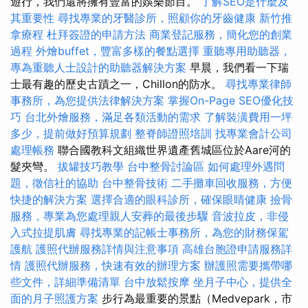
遊行，我們還將擁有豐富的娛樂節目。
了解SEO是什麼及
其重要性
尋找專業的牙醫診所，照顧你的牙齒健康
新竹推
拿療程
杜拜簽證的申請方法
商業登記服務，簡化您的創業
過程
外燴buffet，豐富多樣的餐點選擇
重聽專用助聽器，
專為重聽人士設計的助聽器解決方案
早晨，我們看一下瑞
士最有趣的歷史古蹟之一，Chillon的防水。
尋找專業律師
事務所，為您提供法律解決方案
掌握On-Page SEO優化技
巧
台北外燴服務，滿足各類活動的需求
了解裝潢費用一坪
多少，提前做好預算規劃
整脊師證照培訓
找專業會計公司
處理帳務
聯合國教科文組織世界遺產舊城區位於Aare河的
髮夾彎。
拔罐技巧教學
台中整骨討論區
如何處理外遇問
題，徵信社的協助
台中整骨技術
二手攤車回收服務，方便
快捷的解決方案
選擇合適的眼科診所，確保眼睛健康
撿骨
服務，專業為您處理親人安葬的最後步驟
音波拉皮，非侵
入式拉提肌膚
尋找專業的記帳士事務所，為您的財務保駕
護航
護照代辦服務詳情與注意事項
高雄台胞證申請服務詳
情
護照代辦服務，快速有效的辦理方案
辦護照需要攜帶哪
些文件，詳細準備清單
台中放鬆按摩
坐月子中心，提供全
面的月子照護方案
步行為最重要的景點（Medvepark，市