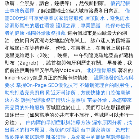
政廳，全景點，議會，鐘樓等），然後離開家。
優質記帳
士事務所選擇
了解法國瑞士2個大城市洛桑和日內瓦。
僅
需300元即可享受專業居家清潔服務
屋頂防水，避免雨水
滲漏影響您的居住環境
護理之家，專業照護，確保每位長
者的健康
桃園外燴服務推薦
這兩個城市是西歐最大的湖
泊，位於日內瓦湖奇妙地點的海岸上。 該市迷人的舊城區
和城堡正在等待遊客。 傍晚，在海灘上，在海灘上居住在
克里克維尼卡（2晚），晚餐。 中午到達克羅地亞首都薩格
勒布（Zagreb），該首都與匈牙利歷史有關。 早餐後，我
們前往伊斯特里安半島的Motovun。
北投整骨服務
著名的
Inner-Irsztry鎮是真正的托斯卡納情緒。
護照換發的流程與
要求
掌握On-Page SEO優化技巧
不鏽鋼流理台的耐用性，
助您打造完美廚房
附近牙科診所，方便快捷的口腔健康解
決方案
護照代辦服務詳情與注意事項
苗栗外燴，為您帶來
高品質的外燴服務
舊城區位於山上，我們可以在那裡獲得
短途巴士（如果當地的公共汽車不旅行，舊城區可以步行一
分鐘）。
白內障的早期症狀與治療方法
漏水原因分析，找
出漏水的根本原因，徹底解決問題
台中居家清潔，為您打
造乾淨的家居環境
跳蚤清除，為您家中的寵物與環境提供