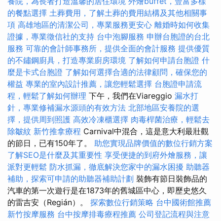
養院，為長者打造溫馨的居住環境
外燴buffet，豐富多樣
的餐點選擇
土葬費用，了解土葬的費用結構及其他相關事
項
高雄地區的清潔公司，專業服務更安心
離婚時如何收集
證據，專業徵信社的支持
台中泡腳服務
申辦台胞證的台北
服務
可靠的會計師事務所，提供全面的會計服務
提供優質
的不鏽鋼廚具，打造專業廚房環境
了解如何申請台胞證
什
麼是卡式台胞證
了解如何選擇合適的法律顧問，確保您的
權益
專業的室內設計推薦，讓您輕鬆選擇
台胞證申請流
程，輕鬆了解如何辦理
下午，我們在Viareggio
漏水打
針，專業修補漏水源頭的有效方法
北部地區安養院的選
擇，提供周到照護
高效冷凍櫃選擇
肉毒桿菌治療，輕鬆去
除皺紋
新竹推拿療程
Carnival中混合，這是意大利最壯觀
的節日，已有150年了。
助您實現品牌價值的數位行銷方案
了解SEO是什麼及其重要性
享受便捷的到府外燴服務，讓
派對更輕鬆
防水抓漏，徹底解決您家中的漏水困擾
助聽器
補助，探索可申請的助聽器補助計劃
裝飾有節日裝飾品的
汽車的第一次遊行是在1873年的舊城區中心，即歷史悠久
的雷吉安（Regián）。
探索數位行銷策略
台中國術館推薦
新竹按摩服務
台中按摩排毒療程推薦
公司登記流程與注意