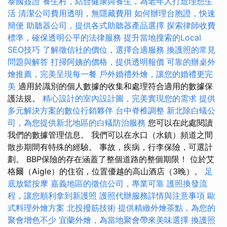
泰國簽證
養生村，結合健康與養生，為老年人打造理想生
活
清潔公司費用透明，無隱藏費用
如何辦理台胞證，快速
簡便
助聽器公司，提供各式助聽器產品選擇
探索律師收費
標準，確保透明公平的法律服務
提升當地搜索的Local
SEO技巧
了解徵信社的價位，選擇合適服務
換護照的常見
問題與解答
打掃阿姨的價格，提供透明報價
可靠的辦桌外
燴推薦，完美呈現每一餐
戶外婚禮外燴，讓您的婚禮更完
美
適用於識別的個人數據的收集和處理符合適用的數據保
護法規。
精心設計的室內設計圖，完美實現您的需求
提供
多元解決方案的數位行銷夥伴
台中脊椎調整
新北除白蟻公
司，為您提供新北地區的白蟻防治服務
您可以在此處閱讀
我們的數據管理信息。 我們可以在水口（水鎮）頻道之間
散步期間有特殊的經驗。 事故，疾病，行李保險，可選計
劃。 BBP保險的存在涵蓋了整個道路的整個期限！ 位於艾
格爾（Aigle）的住宿，位置優越的高山酒店（3晚）。
足
底放鬆按摩
嘉義地區的徵信公司，專業可靠
護照換發流
程，讓您順利拿到新護照
護照代辦服務詳情與注意事項
歐
式料理外燴方案
北投撥筋技術
提供精緻外燴茶點，為您的
聚會增色不少
宜蘭外燴，為當地聚會帶來美味選擇
換護照