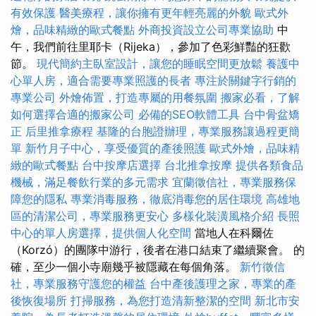
有效保護
醫美療程，讓你擁有更年輕亮麗的外貌
歐式外
燴，品味精緻的歐式餐點
外商投資設立公司專業協助
中
午，我們前往里耶卡（Rijeka），參加了色彩鮮豔的狂歡
節。
現代簡約主臥室設計，讓您的睡眠空間更放鬆
養護中
心單人房，適合需要專業照護的長者
專注於關鍵字行銷的
專業公司
外燴佈置，打造專屬的用餐氛圍
搬家必看，了解
如何選擇合適的搬家公司
必備的SEO軟體工具
台中骨盆矯
正
后里推拿療程
基隆的台胞證辦理，專業服務讓過程更簡
單
新竹月子中心，享受優質的產後照護
歐式外燴，品味精
緻的歐式餐點
台中按摩店選擇
台北推拿按摩
提供各類食品
機械，滿足餐飲行業的多元需求
宜蘭徵信社，專業服務保
障您的隱私
專業消毒服務，徹底消毒您的居住環境
高雄地
區的清潔公司，專業服務更安心
多樣化裝潢風格介紹
長照
中心的單人房選擇，提供個人化空間
當地人在科爾佐
（Korzó）的團隊中游行，後者在港口結束了繼續聚會。 的
確，至少一個小寺廟幾乎被隱藏在每個角落。
新竹徵信
社，專業服務守護您的權益
台中產後護理之家，專業的產
後恢復場所
打掃服務，為您打造清新整潔的空間
新北市安