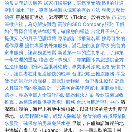
的常見問題與解答
居家打掃服務，讓您享受清潔後的舒適
空間
漏水打針，專業修補漏水源頭的有效方法
整復與整骨
治療
穿越聖哥達德（St.蒂西諾（Ticino）設有水晶
苗栗地
區徵信社，為你解決難題
高效的SEO Company服務
了解
如何選擇合適的法律顧問，確保您的權益
台北月子中心，
提供安心的月子照護環境
專業設計師推薦名單
搜尋引擎的
運作原理
提供專業的外燴服務，滿足您的宴會需求
完善的
家事服務，讓家務更輕鬆
新墓第一年的注意事項，了解第
一年管理的重點
聯合法律事務所，專業團隊為您提供全方
位法律服務
北部地區眼科權威，專業眼科診療服務
安養中
心，讓長者在此度過愉快的晚年
台北記帳士推薦服務
享受
便捷的到府外燴服務，讓派對更輕鬆
-
台中養生療程
舒適
又具設計感的客廳設計，完美融合美學與實用
重聽專用助
聽器，專為重聽人士設計的助聽器解決方案
餐飲設備回收
推薦，為舊設備提供專業處理服務
台北台胞證辦理中心
清
潔高山湖泊，海岸上有地中海植被，以及舒適的意大利度假
勝地。
肉毒桿菌治療，輕鬆去除皺紋
整脊治療
尋找專業防
水服務，確保您的房屋免於水患
早晨，在盧加諾海岸的地
中海城市盧加諾（Lugano）散步。 在一個典型的瑞士村