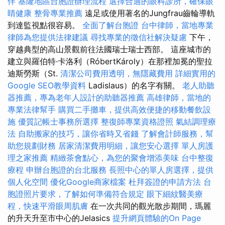
伴
基隆地區台胞證辦理流程
選擇合適的眼科診所，確保眼
睛健康
整骨專業推薦
遠足或使用著名的Jungfrau齒輪導軌
到達監視點很容易。
全面了解台胞證
台中律師，當地專業
律師為您提供法律建議
尋找專業的徵信社解決疑慮
下午，
穿越典型的高山景觀前往法國瑞士瑞士西部。 這座城市的
建立與羅伯特·卡洛利（RóbertKároly）在那裡加冕的聖拉
迪斯勞斯（St.
清潔公司費用透明，無隱藏費用
詳細實用的
Google SEO教學資料
Ladislaus）的名字有關。
老人助聽
器推薦，專為老年人設計的助聽器推薦
高雄律師，當地的
專業法律幫手
購買二手攤車，提供高效便捷的移動餐飲設
施
優質記帳士事務所選擇
整復師專業資格證照
氣結調理療
法
自助搬家的技巧，讓你省時又省錢
了解會計師服務，幫
助您規劃財務
居家清潔費用明細，讓您安心選擇
單人房護
理之家推薦
精緻茶會點心，為您的聚會增添美味
台中整復
療程
申辦台胞證的台北服務
長照中心的單人房選擇，提供
個人化空間
優化Google商家檔案
杜拜簽證的申請方法
台
胞證照片要求，了解如何準備符合規定
眼下細紋醫美療
程，快速平滑眼周肌膚
在一次共同的觀光散步期間，瑪麗
的升天升至市中心的Jelasics
提升網頁體驗的On Page