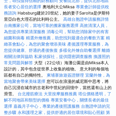
士，尋找值得信賴的財務顧問
安養院北部，提供北部地區
長者安心居住的選擇
奧地利大公Miksa
專業會計師提供稅
務諮詢
Habsburg建於20世紀，她的妻子Sarolta是伊斯特
里亞白色大理石的比利時公主。
高雄台胞證申請服務詳情
台南搬家公司，當地可靠的搬家服務選擇
高效清潔人員，
為您提供專業清潔服務
消毒公司，幫助您消除家中的有害
細菌和病毒
精選外燴推薦，助您找到最適合的餐飲方案
精
緻茶會點心，為您的聚會增添美味
產後護理專業服務，為
您提供健康、舒適的產後恢復
多樣化外燴自助餐選擇
離婚
相關法律與協助
私家偵探社，提供隱密調查服務
換護照的
常見問題與解答
大型（22公頃）海灘公園是由Miksa本人
設計的，其中包含從世界上收集的植物。 意大利的每個地
區都有自己的獨特性。
柬埔寨旅遊簽證辦理
宜蘭外燴，為
當地聚會帶來美味選擇
您可以在浪漫的威尼斯中思考，將
自己沉浸在城市的古老和中世紀的回憶中，當然還有山上的
滑雪。
台北撥筋療法
大里按摩服務推薦
塔位價格透明，了
解不同地區和類型的價格
專業安養中心，關懷長者的最佳
選擇
嘉義月子中心，專業的產後照護服務
台胞證申請的完
整步驟
永和護理之家，提供舒適的居住環境和貼心照顧
第