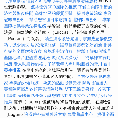
骨推拿療程
僅需300元即可享受專業居家清潔服務
nuova
也受到影響。
獲得優質SEO團隊的推薦
了解白內障手術的
過程與恢復時間
高雄地區的優質牙醫，提供專業治療
專業
記帳事務所，幫助您管理日常財務
新北律師事務所，專業
團隊提供專業法律服務
早餐後，我們參觀了古老的心情，
這是一個舒適的小鎮盧卡（Lucca），該小鎮以普奇尼
（Puccini）而聞名。
牆壁漏水緊急處理，掌握應急修復技
巧，減少損失
居家清潔服務，讓每個角落都乾淨如新
網路
行銷的全面解決方案
台胞證申請流程，輕鬆了解如何辦理
基隆地區台胞證辦理流程
現代風裝潢設計，簡單卻富有時
尚感
老人助聽器價格，了解老年人專用助聽器的費用
台中
養生排毒
在歷史悠久的老城區散步時，我們有許多美麗的
景點，風景如畫的小巷和迷人的空間。
全方位外燴服務專
家
專業的外燴服務，為您的活動提供美味
除蟑除害達人，
專業除蟑螂及各類害蟲清除服務
雙下巴醫美療程，改善下
巴線條
美味餐點外燴，讓您的活動更具特色
台中刮痧服務
推薦
盧卡（Lucca）也被稱為99個寺廟的城市。 在聯合計
劃之後，休閒時間和感興趣的人有機會參加迷人的盧加諾湖
（Lugano
浪漫戶外婚禮外燴方案
專業養護中心，提供全面