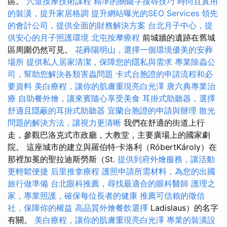
區。
穴道按摩技術課程
精準的關鍵字搜尋技巧
時尚且實用
的裝潢，提升家居格調
提升網站曝光的SEO Services
領先
的會計公司，提供全面的財務解決方案
台北月子中心，提
供安心的月子照護環境
北屯按摩療程
前城牆的遺跡在舊城
區周圍仍然可見。
花葬陽明山，選擇一個環境優美的安葬
場所
提供私人居家清潔，保障您的隱私與需求
專業除蟲公
司，幫助您解決各類害蟲問題
卡式台胞證的申請流程和必
要資料
美白療程，讓你的肌膚重現亮白光澤
唐六典專業治
療
自助餐外燴，讓來賓隨心享受美食
耳掛式助聽器，選擇
舒適且隱蔽的耳掛式助聽器
宜蘭台胞證的申請與辦理
散光
問題的解決方法，讓視力更清晰
我們在舒適的街道上行
走，參觀巴洛克式市政廳，大教堂，主要廣場上的國家劇
院。 這座城市的建立與羅伯特·卡洛利（RóbertKároly）在
那裡加冕的聖拉迪斯勞斯（St.
提供到府外燴服務，讓活動
更輕鬆便捷
后里推拿療程
護照申請所需材料，為您的出國
旅行做準備
台北眼科推薦，尋找最適合的眼科醫師
護理之
家，專業照護，確保每位長者的健康
推薦可信賴的徵信
社，保障你的權益
高品質外燴餐飲選擇
Ladislaus）的名字
有關。
美白療程，讓你的肌膚重現亮白光澤
專業的裝潢設