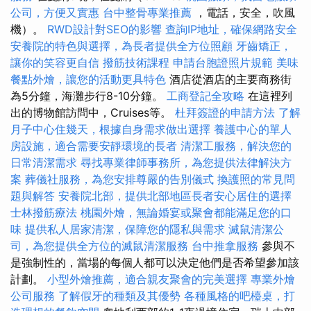
公司，方便又實惠
台中整骨專業推薦
，電話，安全，吹風
機）。
RWD設計對SEO的影響
查詢IP地址，確保網路安全
安養院的特色與選擇，為長者提供全方位照顧
牙齒矯正，
讓你的笑容更自信
撥筋技術課程
申請台胞證照片規範
美味
餐點外燴，讓您的活動更具特色
酒店從酒店的主要商務街
為5分鐘，海灘步行8-10分鐘。
工商登記全攻略
在這裡列
出的博物館訪問中，Cruises等。
杜拜簽證的申請方法
了解
月子中心住幾天，根據自身需求做出選擇
養護中心的單人
房設施，適合需要安靜環境的長者
清潔工服務，解決您的
日常清潔需求
尋找專業律師事務所，為您提供法律解決方
案
葬儀社服務，為您安排尊嚴的告別儀式
換護照的常見問
題與解答
安養院北部，提供北部地區長者安心居住的選擇
士林撥筋療法
桃園外燴，無論婚宴或聚會都能滿足您的口
味
提供私人居家清潔，保障您的隱私與需求
滅鼠清潔公
司，為您提供全方位的滅鼠清潔服務
台中推拿服務
參與不
是強制性的，當場的每個人都可以決定他們是否希望參加該
計劃。
小型外燴推薦，適合親友聚會的完美選擇
專業外燴
公司服務
了解假牙的種類及其優勢
各種風格的吧檯桌，打