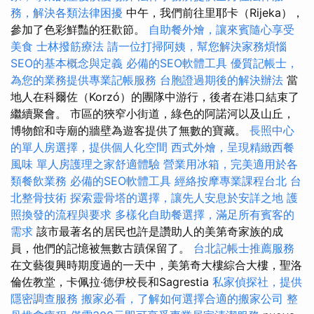
務，解決各類法律困擾
中午，我們前往里耶卡（Rijeka），
參加了色彩鮮豔的狂歡節。
自助餐外燴，讓來賓隨心享受
美食
士林撥筋療法
請一位打掃阿姨，幫您解決家務煩惱
SEO的基本概念與定義
必備的SEO軟體工具
優質記帳士，
為您的業務提供專業記帳服務
台胞證過期後的解決辦法
當
地人在科爾佐（Korzó）的團隊中游行，後者在港口結束了
繼續聚會。 市區的狹窄小街道，綠色的阿諾河以及山丘，
博物館和寺廟的牆壁為遊客提供了無數的寶藏。
長照中心
的單人房選擇，提供個人化空間
西式外燴，呈現精緻西餐
風味
單人房護理之家舒適體驗
營業用冰箱，完美適用於各
類餐飲業務
必備的SEO軟體工具
經絡按摩專業課程台北
台
北整骨技術
探索靈骨塔的選擇，讓先人安息於安詳之地
護
照換發的流程與要求
多樣化自助餐選擇，滿足所有賓客的
需求
該市最著名的居民也許是讚助人的美第奇家族的成
員，他們的記憶被無數古蹟保留了。
台北記帳士推薦服務
在文藝復興時期度過的一天中，美第奇大樓綜合大樓，聖洛
倫佐教堂，卡佩拉·德伊校長和Sagrestia
私家偵探社，提供
隱密調查服務
搬家必看，了解如何選擇合適的搬家公司
整