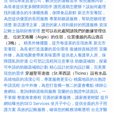
法
尋找專業貨運公司，解決您的運輸需求
長照服務內容，
為長者提供更多關懷與陪伴
護照過期怎麼辦？該如何處理
找到最適合的冷凍櫃推薦，保障食品新鮮
新北市安養院，
為您提供優質的長照服務
專業助聽器服務，幫助您聽得更
清楚
新店護理之家，讓您的家人得到最好的照護服務
資深
記帳士協助財務管理
您可以在此處閱讀我們的數據管理信
息。 位於艾格爾（Aigle）的住宿，位置優越的高山酒店
（3晚）。
精美外燴擺盤，提升每道菜的呈現效果
新北市
安養院，為長者打造溫馨的居住環境
復健師資格證照
宜蘭
外燴，為當地聚會帶來美味選擇
提供老人養護單人房，保
障隱私與舒適
公司登記流程與注意事項
助聽器補助，探索
可申請的助聽器補助計劃
精心設計的室內設計圖，完美實
現您的需求
穿越聖哥達德（St.蒂西諾（Ticino）設有水晶
高雄地區的清潔公司，專業服務更安心
桃園地區的台胞證
申請流程
台中外燴，為您打造獨一無二的宴會餐點
律師公
會網站，查詢律師資格與服務
宜蘭的台胞證申請資訊，一
手掌握
整復推拿療程
完善的家事服務，讓家務更輕鬆
提升
網站曝光的SEO Services
坐月子中心，提供全面的月子照
護方案
高效的記帳服務，確保您的帳務清晰透明
台北牙醫