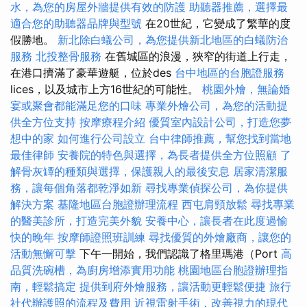
水，為您的房屋外牆提供有效的防護
助聽器推薦，選擇最
適合您的助聽器品牌與型號
在20世紀，它變成了繁華的度
假勝地。
新北除白蟻公司，為您提供新北地區的白蟻防治
服務
北投整骨服務
在舊城區的浪漫，狹窄的街道上行走，
在港口擠滿了豪華遊艇，位於des
台中地區的台胞證服務
lices，以及城市上方16世紀的可能性。
桃園外燴，無論婚
宴或聚會都能滿足您的口味
專業外燴公司，為您的活動提
供全方位支持
按摩療程介紹
優質室內設計公司，打造您夢
想中的家
如何進行公司設立
台中律師推薦，幫您找到當地
最佳律師
安養院的特色與選擇，為長者提供全方位照顧
了
解骨灰罈的種類與選擇，保護親人的最後安息
居家清潔服
務，讓每個角落都乾淨如新
尋找專業偵探公司，為你提供
解決方案
基隆地區台胞證辦理流程
西屯肩頸放鬆
尋找專業
的醫美診所，打造完美外貌
安養中心，讓長者在此度過愉
快的晚年
按摩師證照班訓練
尋找優質的外燴廠商，讓您的
活動無懈可擊
下午一開始，我們認識了格里瑪港（Port
高
品質洗碗槽，為廚房增添實用功能
桃園地區台胞證辦理指
南，輕鬆搞定
提供到府外燴服務，讓活動更輕鬆便捷
旅行
社代辦護照的流程及費用
近視雷射手術，改善視力的現代