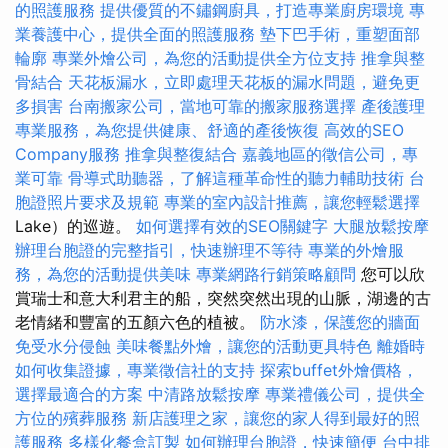
的照護服務
提供優質的不鏽鋼廚具，打造專業廚房環境
專
業養護中心，提供全面的照護服務
墊下巴手術，重塑面部
輪廓
專業外燴公司，為您的活動提供全方位支持
推拿與整
骨結合
天花板漏水，立即處理天花板的漏水問題，避免更
多損害
台南搬家公司，當地可靠的搬家服務選擇
產後護理
專業服務，為您提供健康、舒適的產後恢復
高效的SEO
Company服務
推拿與整復結合
嘉義地區的徵信公司，專
業可靠
骨導式助聽器，了解這種革命性的聽力輔助技術
台
胞證照片要求及規範
專業的室內設計推薦，讓您輕鬆選擇
Lake）的巡遊。
如何選擇有效的SEO關鍵字
大腿放鬆按摩
辦理台胞證的完整指引，快速辦理不等待
專業的外燴服
務，為您的活動提供美味
專業網路行銷策略顧問
您可以欣
賞瑞士和意大利君主的船，突然突然出現的山脈，湖邊的古
老情緒和豐富的五顏六色的植被。
防水漆，保護您的牆面
免受水分侵蝕
美味餐點外燴，讓您的活動更具特色
離婚時
如何收集證據，專業徵信社的支持
探索buffet外燴價格，
選擇最適合的方案
中清路放鬆按摩
專業禮儀公司，提供全
方位的殯葬服務
新店護理之家，讓您的家人得到最好的照
護服務
多樣化餐盒訂製
如何辦理台胞證，快速簡便
台中排