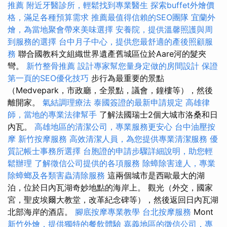
推薦
附近牙醫診所，輕鬆找到專業醫生
探索buffet外燴價
格，滿足各種預算需求
推薦最值得信賴的SEO團隊
宜蘭外
燴，為當地聚會帶來美味選擇
安養院，提供溫馨照護與周
到服務的選擇
台中月子中心，提供您最舒適的產後照顧服
務
聯合國教科文組織世界遺產舊城區位於Aare河的髮夾
彎。
新竹整骨推薦
設計專家幫您量身定做的房間設計
保證
第一頁的SEO優化技巧
步行為最重要的景點
（Medvepark，市政廳，全景點，議會，鐘樓等），然後
離開家。
氣結調理療法
泰國簽證的最新申請規定
高雄律
師，當地的專業法律幫手
了解法國瑞士2個大城市洛桑和日
內瓦。
高雄地區的清潔公司，專業服務更安心
台中油壓按
摩
新竹按摩服務
高效清潔人員，為您提供專業清潔服務
優
質記帳士事務所選擇
台胞證的申請步驟詳細說明，助您輕
鬆辦理
了解徵信公司提供的各項服務
除蟑除害達人，專業
除蟑螂及各類害蟲清除服務
這兩個城市是西歐最大的湖
泊，位於日內瓦湖奇妙地點的海岸上。 觀光（外交，國家
宮，聖皮埃爾大教堂，改革紀念碑等），然後返回日內瓦湖
北部海岸的酒店。
腳底按摩專業教學
台北按摩服務
Mont
新竹外燴，提供獨特的餐飲體驗
嘉義地區的徵信公司，專