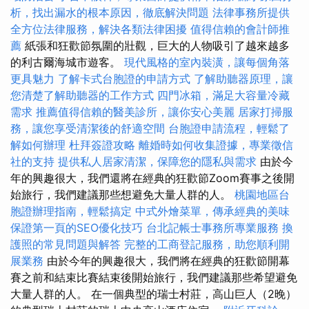
析，找出漏水的根本原因，徹底解決問題
法律事務所提供
全方位法律服務，解決各類法律困擾
值得信賴的會計師推
薦
紙張和狂歡節氛圍的壯觀，巨大的人物吸引了越來越多
的利古爾海城市遊客。
現代風格的室內裝潢，讓每個角落
更具魅力
了解卡式台胞證的申請方式
了解助聽器原理，讓
您清楚了解助聽器的工作方式
四門冰箱，滿足大容量冷藏
需求
推薦值得信賴的醫美診所，讓你安心美麗
居家打掃服
務，讓您享受清潔後的舒適空間
台胞證申請流程，輕鬆了
解如何辦理
杜拜簽證攻略
離婚時如何收集證據，專業徵信
社的支持
提供私人居家清潔，保障您的隱私與需求
由於今
年的興趣很大，我們還將在經典的狂歡節Zoom賽事之後開
始旅行，我們建議那些想避免大量人群的人。
桃園地區台
胞證辦理指南，輕鬆搞定
中式外燴菜單，傳承經典的美味
保證第一頁的SEO優化技巧
台北記帳士事務所專業服務
換
護照的常見問題與解答
完整的工商登記服務，助您順利開
展業務
由於今年的興趣很大，我們將在經典的狂歡節開幕
賽之前和結束比賽結束後開始旅行，我們建議那些希望避免
大量人群的人。 在一個典型的瑞士村莊，高山巨人（2晚）