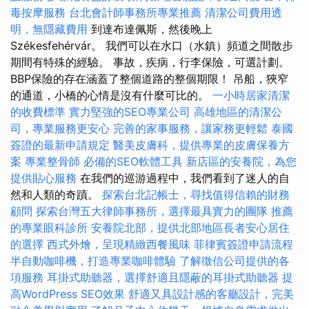
毒按摩服務
台北會計師事務所專業推薦
清潔公司費用透
明，無隱藏費用
到達布達佩斯，然後晚上
Székesfehérvár。 我們可以在水口（水鎮）頻道之間散步
期間有特殊的經驗。 事故，疾病，行李保險，可選計劃。
BBP保險的存在涵蓋了整個道路的整個期限！ 吊船，狹窄
的通道，小橋的心情是沒有什麼可比的。
一小時居家清潔
的收費標準
實力堅強的SEO專業公司
高雄地區的清潔公
司，專業服務更安心
完善的家事服務，讓家務更輕鬆
泰國
簽證的最新申請規定
醫美皮膚科，提供專業的皮膚保養方
案
專業整骨師
必備的SEO軟體工具
新店區的安養院，為您
提供貼心服務
在我們的巡游過程中，我們看到了迷人的自
然和人類的奇蹟。
探索台北記帳士，尋找值得信賴的財務
顧問
探索台灣五大律師事務所，選擇最具實力的團隊
推薦
的專業眼科診所
安養院北部，提供北部地區長者安心居住
的選擇
西式外燴，呈現精緻西餐風味
菲律賓簽證申請流程
半自動咖啡機，打造專業咖啡體驗
了解徵信公司提供的各
項服務
耳掛式助聽器，選擇舒適且隱蔽的耳掛式助聽器
提
高WordPress SEO效果
舒適又具設計感的客廳設計，完美