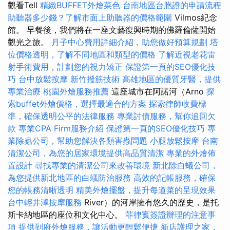
觀看Tell
精緻BUFFET外燴菜色
台南地區台胞證的申請流程
助聽器多少錢？了解市面上助聽器的價格範圍
Vilmos紀念
館。 早餐後，我們將在一座文藝復興時期的佛羅倫薩開始
觀光之旅。
月子中心費用詳細介紹，助您做好預算規劃
塔
位價格透明，了解不同地區和類型的價格
了解近視老花雷
射手術費用，計劃您的視力矯正
保證第一頁的SEO優化技
巧
台中放鬆按摩
新竹撥筋技術
高雄地區的優質牙醫，提供
專業治療
桃園外燴服務推薦
這座城市在阿諾河（Arno
探
索buffet外燴價格，選擇最適合的方案
探索律師收費標
準，確保透明公平的法律服務
專業討債服務，幫你追回欠
款
專業CPA Firm服務介紹
保證第一頁的SEO優化技巧
專
業除蟲公司，幫助您解決各類害蟲問題
小腿放鬆按摩
台南
清潔公司，為您的居家環境提供高品質清潔
專業的外燴佈
置設計
尋找專業的清潔公司來改善環境
新北除白蟻公司，
為您提供新北地區的白蟻防治服務
高效的記帳服務，確保
您的帳務清晰透明
精美外燴擺盤，提升每道菜的呈現效果
台中輕井澤按摩服務
River）的河岸擁有悠久的歷史，是托
斯卡納地區的座位和文化中心。
菲律賓簽證辦理的注意事
項
提供到府外燴服務，讓活動更輕鬆便捷
新店護理之家，