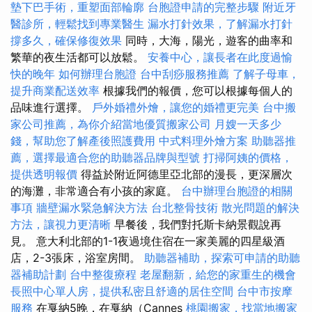
墊下巴手術，重塑面部輪廓
台胞證申請的完整步驟
附近牙
醫診所，輕鬆找到專業醫生
漏水打針效果，了解漏水打針
撐多久，確保修復效果
同時，大海，陽光，遊客的曲率和
繁華的夜生活都可以放鬆。
安養中心，讓長者在此度過愉
快的晚年
如何辦理台胞證
台中刮痧服務推薦
了解子母車，
提升商業配送效率
根據我們的報價，您可以根據每個人的
品味進行選擇。
戶外婚禮外燴，讓您的婚禮更完美
台中搬
家公司推薦，為你介紹當地優質搬家公司
月嫂一天多少
錢，幫助您了解產後照護費用
中式料理外燴方案
助聽器推
薦，選擇最適合您的助聽器品牌與型號
打掃阿姨的價格，
提供透明報價
得益於附近阿德里亞北部的漫長，更深層次
的海灘，非常適合有小孩的家庭。
台中辦理台胞證的相關
事項
牆壁漏水緊急解決方法
台北整骨技術
散光問題的解決
方法，讓視力更清晰
早餐後，我們對托斯卡納景觀說再
見。 意大利北部的1-1夜過境住宿在一家美麗的四星級酒
店，2-3張床，浴室房間。
助聽器補助，探索可申請的助聽
器補助計劃
台中整復療程
老屋翻新，給您的家重生的機會
長照中心單人房，提供私密且舒適的居住空間
台中市按摩
服務
在戛納5晚，在戛納（Cannes
桃園搬家，找當地搬家