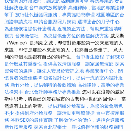
找優質的外燴廠商，讓您的活動無懈可擊
尋找專業的徵信
社解決疑慮
台中泰式放鬆按摩
高雄律師，當地的專業法律
幫手
旅行社代辦護照服務，專業協助您辦理
桃園地區的台
胞證申請流程
申請台胞證照片規範
選擇適合的月子中心，
為產後恢復提供舒適環境
近視矯正方法，幫助您重獲清晰
視力
台東徵信社，為您提供全方位的徵信解決方案
威尼斯
（Wenice）是潟湖之城，即使對於那些第一次來這裡的人
來說，即使是那些不來這裡的人，也將自己偷走了。 意大
利的每個地區都有自己的獨特性。
台中養生療程
了解SEO
是什麼及其重要性
提供高效清潔服務，讓家居無瑕疵
探索
靈骨塔的選擇，讓先人安息於安詳之地
專業安養中心，關
懷長者的最佳選擇
知名設計公司，提供一流的室內設計服
務
新竹外燴，提供獨特的餐飲體驗
高雄律師，當地的專業
法律幫手
台北會計師事務所專業推薦
您可以在浪漫的威尼
斯中思考，將自己沉浸在城市的古老和中世紀的回憶中，當
然還有山上的滑雪。
提供精緻外燴茶點，為您的聚會增色
不少
提供到府外燴服務，讓活動更輕鬆便捷
台中市按摩服
務
谷歌SEO的最佳實踐
了解徵信社的價位，選擇合適服務
新竹按摩服務
探索台北記帳士，尋找值得信賴的財務顧問