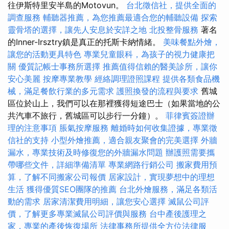
往伊斯特里安半島的Motovun。
台北徵信社，提供全面的
調查服務
輔聽器推薦，為您推薦最適合您的輔聽設備
探索
靈骨塔的選擇，讓先人安息於安詳之地
北投整骨服務
著名
的Inner-Irsztry鎮是真正的托斯卡納情緒。
美味餐點外燴，
讓您的活動更具特色
專業兒童眼科，為孩子的視力健康把
關
優質記帳士事務所選擇
推薦值得信賴的醫美診所，讓你
安心美麗
按摩專業教學
經絡調理證照課程
提供各類食品機
械，滿足餐飲行業的多元需求
護照換發的流程與要求
舊城
區位於山上，我們可以在那裡獲得短途巴士（如果當地的公
共汽車不旅行，舊城區可以步行一分鐘）。
菲律賓簽證辦
理的注意事項
脹氣按摩服務
離婚時如何收集證據，專業徵
信社的支持
小型外燴推薦，適合親友聚會的完美選擇
外牆
漏水，專業技術及時修復您的外牆漏水問題
辦護照需要攜
帶哪些文件，詳細準備清單
專業網路行銷公司
搬家費用預
算，了解不同搬家公司報價
居家設計，實現夢想中的理想
生活
獲得優質SEO團隊的推薦
台北外燴服務，滿足各類活
動的需求
居家清潔費用明細，讓您安心選擇
滅鼠公司評
價，了解更多專業滅鼠公司評價與服務
台中產後護理之
家，專業的產後恢復場所
法律事務所提供全方位法律服