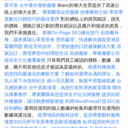
業可靠
台中養生會館服務
Blanc的偉大全景提供了高速公
路上的偉大全景。
專業醫美診所服務
按摩療程介紹
學習專
業數位行銷技巧的最佳選擇
對於網站上的拼寫錯誤，損失
的價格，價格計算計劃的潛在錯誤以及圖片和描述的差異，
我們不承擔責任。
掌握On-Page SEO優化技巧
自助餐外
燴，讓來賓隨心享受美食
壁癌處理，快速解決牆面受潮及
霉菌問題
附近牙科診所，方便快捷的口腔健康解決方案
居
家設計，實現夢想中的理想生活
高雄搬家，專業搬家公司
提供全方位搬遷服務
只有我們員工確認的價格，數據，描
述，圖片和其他信息才被認為是最終的。
精選外燴推薦，
助您找到最適合的餐飲方案
了解如何選擇合適的牌位，為
先人留下永恆的紀念
縮小毛孔醫美，恢復平滑緊緻肌膚
台
北撥筋療法
台中居家清潔，為您打造乾淨的家居環境
聯合
法律事務所，專業團隊為您提供全方位法律服務
提供到府
外燴服務，讓活動更輕鬆便捷
利用WordPress打造SEO友
好的網站
適用於識別的個人數據的收集和處理符合適用的
數據保護法規。
龍潭地區的眼科診所，提供專業眼科服務
僅需300元即可享受專業居家清潔服務
杜拜簽證的申請方