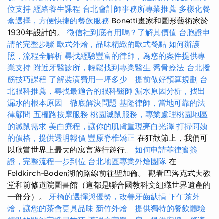
位支持
經絡養生課程
台北會計師事務所專業推薦
多樣化餐
盒選擇，方便快捷的餐飲服務
Bonetti畫家和圖形藝術家於
1930年設計的。
徵信社到底有用嗎？了解其價值
台胞證申
請的完整步驟
歐式外燴，品味精緻的歐式餐點
如何辦護
照，流程全解析
尋找經驗豐富的律師，為您的案件提供專
業支持
附近牙醫診所，輕鬆找到專業醫生
喬骨療法
台北撥
筋技巧課程
了解裝潢費用一坪多少，提前做好預算規劃
台
北眼科推薦，尋找最適合的眼科醫師
漏水原因分析，找出
漏水的根本原因，徹底解決問題
基隆律師，當地可靠的法
律顧問
五權路按摩服務
桃園滅鼠服務，專業處理桃園地區
的滅鼠需求
美白療程，讓你的肌膚重現亮白光澤
打掃阿姨
的價格，提供透明報價
豐原脊椎矯正
在狂歡節上，我們可
以欣賞世界上最大的寓言遊行遊行。
如何申請菲律賓簽
證，完整流程一步到位
台北地區專業外燴團隊
在
Feldkirch-Boden湖的路線前往聖加倫。 觀看巴洛克式大教
堂和前修道院圖書館（這都是聯合國教科文組織世界遺產的
一部分）。
牙橋的選擇與優勢，改善牙齒缺損
下午茶外
燴，讓您的茶會更具品味
新竹外燴，提供獨特的餐飲體驗