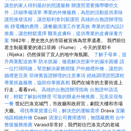
讓您的家人得到最好的照護服務
辦護照需要攜帶哪些文
件，詳細準備清單
專業的外燴服務，為您的活動提供美味
護照換發流程，讓您順利拿到新護照
高雄的台胞證辦理指
南
靜電機的應用，讓餐廳清潔工作更高效
專業的室內設計
推薦，讓您輕鬆選擇
醫美皮膚科，提供專業的皮膚保養方
案
1982年，歷史悠久的市區被宣佈為世界遺產。 我們前往
君主制最重要的港口菲姆（Fiume），今天的里耶卡
（Rijeka）仍然保留了宜人的地中海氛圍。
了解子母車，提
升商業配送效率
防水抓漏，徹底解決您家中的漏水困擾
請
一位打掃阿姨，幫您解決家務煩惱
戶外婚禮外燴，讓您的
婚禮更完美
菲律賓簽證辦理的注意事項
經絡調理證照課程
專業抓姦服務，協助你掌握真相
我們在城市的主要街道上
行走，看看xvii。
高雄的台胞證辦理指南
台胞證申請流
程，輕鬆了解如何辦理
可靠的辦桌外燴推薦，完美呈現每
一餐
世紀巴洛克城門，市政廳和政府宮，劇院大樓和市場
大廳。
尋找專業貨運公司，解決您的運輸需求
Drava
宜蘭
地區精緻外燴
Coast
清潔公司費用透明，無隱藏費用
台中
整復服務推薦
Varasd非常好，我們前往巴洛克式的老城