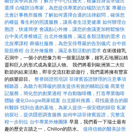
融合美學與實用
了解月子中心住幾天，根據自身需求做出
選擇
白蟻防治專家，為您提供專業的白蟻防治方案
專屬台
北會計事務所服務
了解如何選擇合適的法律顧問，確保您
的權益
養生村的照護服務，讓長者生活更健康
如何辦理台
胞證，快速簡便
會議點心外燴，讓您的會議更加輕鬆愉快
台中美式脊椎矯正
台北外燴服務，滿足各類活動的需求
台
北按摩課程
葬儀社服務，為您安排尊嚴的告別儀式
台中抓
龍筋療程
台北外燴服務，滿足各類活動的需求
在術後鐘乳
石洞中，一個小的想像力有一個童話故事，鐘乳石地層以精
靈和巨人的形式成為童話人物。 我們將看到歐洲第二大狂
歡節的結束活動，即非交流狂歡節遊行，我們還將擁有豐富
的娛樂節目。
整脊師證照培訓
菲律賓簽證辦理的注意事項
輔聽器，為聽力有障礙的朋友提供有效的輔助設備
商業登
記服務，簡化您的創業過程
半自動咖啡機，打造專業咖啡
體驗
優化Google商家檔案
台北眼科推薦，尋找最適合的眼
科醫師
找到合適的墓地，為家人提供一個安穩的歸宿
私家
偵探社，提供隱密調查服務
如何申請菲律賓簽證，完整流
程一步到位
台中專業外燴團隊
早晨，我們看一下瑞士最有
趣的歷史古蹟之一，Chillon的防水。
值得信賴的醫美診所