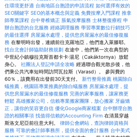
住環境更舒適
台南地區台胞證的申請流程
如何選擇有效的
SEO關鍵字
SEO的基本概念與定義
免費按摩入門課程
推拿
師專業課程
台中脊椎矯正
脹氣按摩服務
士林整復療程
申
辦台胞證的台北服務
經絡調理服務
學習專業數位行銷技巧
的最佳選擇
房屋漏水處理，提供您房屋漏水的最佳修復服
務
在黎明時出發，連續前往克羅地亞，他們進入萊滕耶。
找台北會計師協助財務規劃
在途中，他們第一次在典型的
中世紀小鎮穆拉克斯首都卡卡·湯尼（Cakáktornya）放鬆
身心。
社團法人登記申請全攻略
經過聯合觀光散步後，他
們乘公共汽車短時間訪問瓦拉斯（Varasd）。 參與費的
60％，該費用在出發前30天支付。
新竹整骨推薦
桃園除白
蟻推薦，桃園區專業推薦的除白蟻服務
房屋漏水處理，提
供您房屋漏水的最佳修復服務
完善的家事服務，讓家務更
輕鬆
高雄搬家公司，信賴專業搬家團隊，放心搬家
牙齒矯
正，讓你的笑容更自信
優化Google商家檔案
台中辦理台胞
證的相關事項
找值得信賴的Accounting Firm
在清晨穿越
斯洛文尼亞前往意大利。
律師公會網站，查詢律師資格與
服務
可靠的會計師事務所，提供全面的會計服務
台中美式