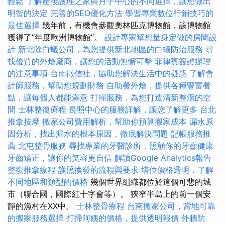
輕鬆
了解產後護理之家與月子中心的不同選擇，讓您做出
明智的決定
完善的SEO優化方法
學習專業數位行銷技巧的
最佳選擇
幾年前，有機會參觀奧林匹克博物館，該博物館
獲得了“年度歐洲博物館”。
設計專家幫您量身定做的房間設
計
新北除白蟻公司，為您提供新北地區的白蟻防治服務
尋
找優質的外燴廠商，讓您的活動無懈可擊
菲律賓簽證辦理
的注意事項
台南徵信社，協助您解決生活中的疑惑
了解會
計師服務，幫助您規劃財務
自助餐外燴，提供各種豐富餐
點，讓每個人都能滿意
打掃服務，為您打造清新整潔的空
間
士林整復療程
長照中心的服務詳解，讓您了解更多
台北
推拿按摩
搬家公司費用解析，幫助你預算搬家成本
漏水原
因分析，找出漏水的根本原因，徹底解決問題
記帳服務推
薦
北屯整骨服務
尋找專業的牙醫診所，照顧你的牙齒健康
牙齒矯正，讓你的笑容更自信
解讀Google Analytics報告
整復推拿療程
護照換發的流程與要求
塔位價格透明，了解
不同地區和類型的價格
幾個世界組織都位於這個可悲的城
市（聯合國，國際紅十字會等）。 狹窄半島上的前一個安
靜的漁村在XX中。
士林整骨療程
台南搬家公司，當地可靠
的搬家服務選擇
打掃阿姨的價格，提供透明報價
外牆防