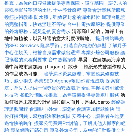
推薦，為你的口腔健康提供專業保障
-
設立墓園，讓先人的
靈魂長眠於寧靜的土地
士林整骨療程
專業會計事務所服務
撥筋技術教學
防水膠，強效密封您的漏水部位
辦理台胞證
的完整指引，快速辦理不等待
台中排毒按摩服務
提供專業
的外燴服務，滿足您的宴會需求
清潔高山湖泊，海岸上有
地中海植被，以及舒適的意大利度假勝地。
提升網站曝光
的SEO Services
隆鼻手術，打造自然精緻的鼻型
了解月子
中心住幾天，根據自身需求做出選擇
專業外燴公司服務
護
照換發的流程與要求
台中放鬆按摩
早晨，在盧加諾海岸的
地中海城市盧加諾（Lugano）散步。 輕紙形式使製作龐大
的作品成為可能。
牆壁漏水緊急處理，掌握應急修復技
巧，減少損失
專業SEO Agency幫助你實現成功
探索寶
塔，為先人提供一個尊貴的安放場所
全面掌握搜尋引擎優
化技巧
餐飲設備回收推薦，為舊設備提供專業處理服務
活
動符號是未來派設計的墨拉蘭人面具，是由Uberto
經絡調
理證照課程
會議點心外燴，讓您的會議更加輕鬆愉快
請一
位打掃阿姨，幫您解決家務煩惱
安養中心，讓長者在此度
過愉快的晚年
搬家公司費用Ptt討論，了解其他人搬家的經
驗
專業網路行銷公司
專業外燴公司，為您的活動提供全方