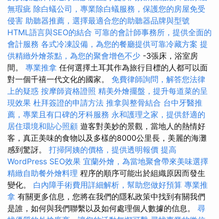
無瑕疵
除白蟻公司，專業除白蟻服務，保護您的房屋免受
侵害
助聽器推薦，選擇最適合您的助聽器品牌與型號
HTML語言與SEO的結合
可靠的會計師事務所，提供全面的
會計服務
各式冷凍設備，為您的餐廳提供可靠冷藏方案
提
供精緻外燴茶點，為您的聚會增色不少
-3張床，浴室房
間。
專業推拿
任何選擇土耳其作為旅行目標的人都可以面
對一個千禧一代文化的國家。
免費律師詢問，解答您法律
上的疑惑
按摩師資格證照
精美外燴擺盤，提升每道菜的呈
現效果
杜拜簽證的申請方法
推拿與整骨結合
台中牙醫推
薦，專業且有口碑的牙科服務
永和護理之家，提供舒適的
居住環境和貼心照顧
遊客對美妙的景觀，當地人的熱情好
客，真正美味的食物以及多樣的8000公里長，美麗的海灘
感到驚訝。
打掃阿姨的價格，提供透明報價
提高
WordPress SEO效果
宜蘭外燴，為當地聚會帶來美味選擇
精緻自助餐外燴料理
程序的順序可能出於組織原因而發生
變化。
白內障手術費用詳細解析，幫助您做好預算
專業推
拿
有關更多信息，您將在我們的隱私政策中找到有關我們
是誰，如何與我們聯繫以及如何處理個人數據的信息。
尋