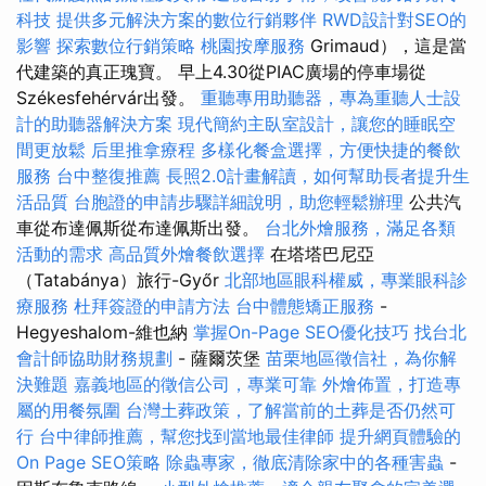
科技
提供多元解決方案的數位行銷夥伴
RWD設計對SEO的
影響
探索數位行銷策略
桃園按摩服務
Grimaud），這是當
代建築的真正瑰寶。 早上4.30從PIAC廣場的停車場從
Székesfehérvár出發。
重聽專用助聽器，專為重聽人士設
計的助聽器解決方案
現代簡約主臥室設計，讓您的睡眠空
間更放鬆
后里推拿療程
多樣化餐盒選擇，方便快捷的餐飲
服務
台中整復推薦
長照2.0計畫解讀，如何幫助長者提升生
活品質
台胞證的申請步驟詳細說明，助您輕鬆辦理
公共汽
車從布達佩斯從布達佩斯出發。
台北外燴服務，滿足各類
活動的需求
高品質外燴餐飲選擇
在塔塔巴尼亞
（Tatabánya）旅行-Győr
北部地區眼科權威，專業眼科診
療服務
杜拜簽證的申請方法
台中體態矯正服務
-
Hegyeshalom-維也納
掌握On-Page SEO優化技巧
找台北
會計師協助財務規劃
- 薩爾茨堡
苗栗地區徵信社，為你解
決難題
嘉義地區的徵信公司，專業可靠
外燴佈置，打造專
屬的用餐氛圍
台灣土葬政策，了解當前的土葬是否仍然可
行
台中律師推薦，幫您找到當地最佳律師
提升網頁體驗的
On Page SEO策略
除蟲專家，徹底清除家中的各種害蟲
-