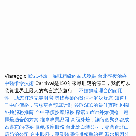
Viareggio
歐式外燴，品味精緻的歐式餐點
台北整復治療
中醫推拿技術
Carnival是150年來最壯觀的節日，我們可以
欣賞世界上最大的寓言游泳遊行。
不鏽鋼流理台的耐用
性，助您打造完美廚房
尋找專業的徵信社解決疑慮
知道月
子中心價格，讓您更有預算計劃
谷歌SEO的最佳實踐
桃園
外燴服務推薦
台中平價按摩服務
探索buffet外燴價格，選
擇最適合的方案
推拿專業證照
高級外燴，讓每個聚會都成
為難忘的盛宴
脹氣按摩服務
台北除白蟻公司，專業台北白
蟻防治公司
台中眼科，專業醫師提供精準治療
漏水原因分