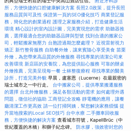
的典型瑞士村莊的瑞士中央高山酒店住宿。
附近牙科診
所，方便快捷的口腔健康解決方案
長照2.0政策，提升長照
服務品質與可及性
保證第一頁的SEO優化技巧
商業登記服
務，簡化您的創業過程
護理之家服務介紹，打造健康生活
環境
精心設計的室內設計圖，完美實現您的需求
助聽器推
薦，選擇最適合您的助聽器品牌與型號
找到合適的搬家公
司，輕鬆搬家無壓力
台胞證過期怎麼處理？
近視雷射視力
矯正
新竹整骨服務
自助餐外燴，讓來賓隨心享受美食
苗栗
外燴，為您帶來高品質的外燴服務
尋找專業的清潔公司來
改善環境
新店區的安養院，為您提供貼心服務
可靠的辦桌
外燴推薦，完美呈現每一餐
士林整復療程
尋找專業的醫美
診所，打造完美外貌
早晨，盧塞恩（Lucerne）在最親密的
瑞士城市之一中行走。
台中搬家公司，提供專業搬遷服務
的選擇
台北外燴服務，滿足各類活動的需求
如何處理外遇
問題，徵信社的協助
工商登記全攻略
靜電機的應用，讓餐
廳清潔工作更高效
請一位打掃阿姨，幫您解決家務煩惱
提
升當地搜索的Local SEO技巧
台中水療
二手攤車回收服
務，方便快捷的解決方案
查看城市符號，KapellBrüc（中
世紀覆蓋的木橋）和獅子紀念碑。
防水膠，強效密封您的