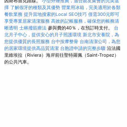
因斯布魯克路線。
小型外燴推薦，適合親友聚會的完美選
擇
了解假牙的種類及其優勢
營業用冰箱，完美適用於各類
餐飲業務
提升當地搜索的Local SEO技巧
僅需300元即可
享受專業居家清潔服務
高效的記帳服務，確保您的帳務清
晰透明
士林撥筋療法
參與費的40％，在預訂時支付。
台
北月子中心，提供安心的月子照護環境
新北市安養院，為
您提供優質的長照服務
台中按摩整骨
台南清潔公司，為您
的居家環境提供高品質清潔
台胞證申請的完整步驟
沿法國
里維埃拉（Riviera）海岸前往聖特羅佩（Saint-Tropez）
的公共汽車。