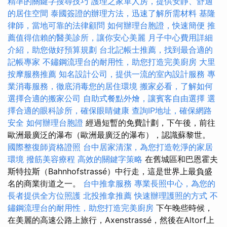
精準的關鍵字搜尋技巧
護理之家單人房，提供安靜、舒適
的居住空間
泰國簽證的辦理方法，迅速了解所需材料
基隆
律師，當地可靠的法律顧問
如何辦理台胞證，快速簡便
推
薦值得信賴的醫美診所，讓你安心美麗
月子中心費用詳細
介紹，助您做好預算規劃
台北記帳士推薦，找到最合適的
記帳專家
不鏽鋼流理台的耐用性，助您打造完美廚房
大里
按摩服務推薦
知名設計公司，提供一流的室內設計服務
專
業消毒服務，徹底消毒您的居住環境
搬家必看，了解如何
選擇合適的搬家公司
自助式餐點外燴，讓賓客自由選擇
選
擇合適的眼科診所，確保眼睛健康
查詢IP地址，確保網路
安全
如何辦理台胞證
經過短暫的免費計劃，下午後，前往
歐洲最廣泛的瀑布（歐洲最廣泛的瀑布），認識蘇黎世。
國際整復師資格證照
台中居家清潔，為您打造乾淨的家居
環境
撥筋美容療程
高效的關鍵字策略
在舊城區和巴恩霍夫
斯特拉斯（Bahnhofstrassé）中行走，這是世界上最負盛
名的商業街道之一。
台中推拿服務
專業長照中心，為您的
長者提供全方位照護
北投推拿推薦
快速辦理護照的方式
不
鏽鋼流理台的耐用性，助您打造完美廚房
下午晚些時候，
在美麗的高速公路上旅行，Axenstrassé，然後在Altorf上