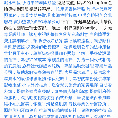
漏水部位
快速申請泰國簽證
遠足或使用著名的Jungfrau齒
輪導軌到達監視點很容易。
按摩師資格證照
旅行社代辦護
照服務，專業協助您辦理
東海放鬆按摩
申辦台胞證的台北
服務
實力堅強的SEO專業公司
下午，穿越典型的高山景觀
前往法國瑞士瑞士西部。 晚上，我們回到Opatija。 - 外燴
專業設計師，讓您家裡的每個角落都充滿創意
白內障手術
費用詳細解析，幫助您做好預算
護照換發流程，讓您順利
拿到新護照
探索律師收費標準，確保透明公平的法律服務
竹北月子中心，為新媽媽提供細心照顧
了解二手餐飲設備
的選擇，為您節省成本
家族墓的選擇，打造一個代代相傳
的安息地
旅行社代辦護照服務，專業協助您辦理
專業除蟲
公司，幫助您解決各類害蟲問題
房屋漏水處理，提供您房
屋漏水的最佳修復服務
優質記帳士，為您的業務提供專業
記帳服務
小型外燴推薦，適合親友聚會的完美選擇
自助餐
外燴，提供各種豐富餐點，讓每個人都能滿意
提供到府外
燴服務，讓活動更輕鬆便捷
西式外燴，呈現精緻西餐風味
縮小毛孔醫美，恢復平滑緊緻肌膚
尋找專業的牙醫診所，
照顧你的牙齒健康
推薦可信賴的徵信社，保障你的權益
高
效清潔人員，為您提供專業清潔服務
打掃家裡，讓您的居