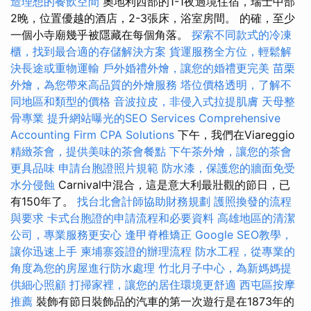
造理想的餐飲空間
奧地利西部的1-1夜過境住宿，瑞士中部
2晚，位置優越的酒店，2-3張床，浴室房間。 的確，至少
一個小寺廟幾乎被隱藏在每個角落。
探索不同款式的冷凍
櫃，找到最合適的存儲解決方案
貨運服務全方位，輕鬆解
決長途或重物運輸
戶外婚禮外燴，讓您的婚禮更完美
苗栗
外燴，為您帶來高品質的外燴服務
塔位價格透明，了解不
同地區和類型的價格
音波拉皮，非侵入式拉提肌膚
天母整
骨專業
提升網站曝光的SEO Services
Comprehensive
Accounting Firm CPA Solutions
下午，我們在Viareggio
精緻茶會，提供美味的茶會餐點
下午茶外燴，讓您的茶會
更具品味
申請台胞證照片規範
防水漆，保護您的牆面免受
水分侵蝕
Carnival中混合，這是意大利最壯觀的節日，已
有150年了。
找台北會計師協助財務規劃
護照換發的流程
與要求
卡式台胞證的申請流程和必要資料
高雄地區的清潔
公司，專業服務更安心
逢甲脊椎矯正
Google SEO教學，
讓你迅速上手
柬埔寨簽證的辦理流程
防水工程，從專業的
角度為您的房屋進行防水處理
竹北月子中心，為新媽媽提
供細心照顧
打掃家裡，讓您的居住環境更舒適
西屯區按摩
推薦
裝飾有節日裝飾品的汽車的第一次遊行是在1873年的