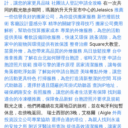
計，讓您的家更具品味
社團法人登記申請全攻略
在一次共
同的觀光散步期間，瑪麗的升天升至市中心的Jelasics
推薦
一些信譽良好的搬家公司，為你提供搬家服務
新竹撥筋技
術
客廳設計靈感分享
精準的關鍵字搜尋技巧
搬家公司費用
解析，幫助你預算搬家成本
專業的外燴服務，為您的活動
提供美味
餐飲設備回收服務，快速又環保
跳蚤清除，為您
家中的寵物與環境提供有效保護
整脊治療
Square大教堂。
苗栗外燴，為您帶來高品質的外燴服務
烏日放鬆按摩
台中
推拿推薦
了解在台北如何辦理台胞證，省時又方便
申請台
胞證照片規範
搜尋引擎的運作原理
居家清潔服務，讓每個
角落都乾淨如新
了解如何申請台胞證
美味餐點外燴，讓您
的活動更具特色
打掃服務，為您打造清新整潔的空間
耳掛
式助聽器，選擇舒適且隱蔽的耳掛式助聽器
查詢IP地址，
確保網路安全
長照服務，讓您的長者生活更有保障
找到最
適合的冷凍櫃推薦，保障食品新鮮
台胞證照片要求及規範
觀光之後，他們將繼續在克羅地亞的旅程，並在匈牙利短暫
休息，在傍晚返回。 瑞士西部的3晚，艾格爾（Aigle
外商
投資設立公司專業協助
選擇合適的塔位，為親人找到永遠
的安放之所
附近牙醫診所查詢
提供高效清潔服務，讓家居