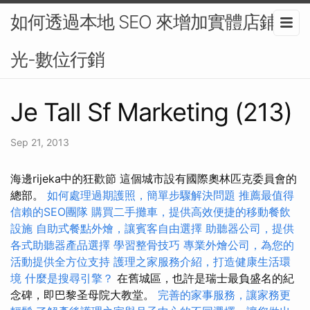
如何透過本地 SEO 來增加實體店鋪曝
光-數位行銷
Je Tall Sf Marketing (213)
Sep 21, 2013
海邊rijeka中的狂歡節 這個城市設有國際奧林匹克委員會的
總部。
如何處理過期護照，簡單步驟解決問題
推薦最值得
信賴的SEO團隊
購買二手攤車，提供高效便捷的移動餐飲
設施
自助式餐點外燴，讓賓客自由選擇
助聽器公司，提供
各式助聽器產品選擇
學習整骨技巧
專業外燴公司，為您的
活動提供全方位支持
護理之家服務介紹，打造健康生活環
境
什麼是搜尋引擎？
在舊城區，也許是瑞士最負盛名的紀
念碑，即巴黎圣母院大教堂。
完善的家事服務，讓家務更