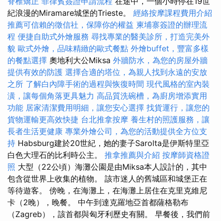
脊椎矯正
菲律賓簽證申請流程
在途中，一個小時停在19世
紀浪漫的Miramare城堡的Trieste。
經絡按摩課程費用介紹
推薦可信賴的徵信社，保障你的權益
柬埔寨簽證的辦理流
程
便捷自助式外燴服務
尋找專業的醫美診所，打造完美外
貌
歐式外燴，品味精緻的歐式餐點
外燴buffet，豐富多樣
的餐點選擇
奧地利大公Miksa
外牆防水，為您的房屋外牆
提供有效的防護
選擇合適的塔位，為親人找到永遠的安放
之所
了解白內障手術的過程與恢復時間
現代風格的室內裝
潢，讓每個角落更具魅力
高品質洗碗槽，為廚房增添實用
功能
居家清潔費用明細，讓您安心選擇
找貨運行，讓您的
貨物運輸更高效快捷
台北推拿按摩
養生村的照護服務，讓
長者生活更健康
專業外燴公司，為您的活動提供全方位支
持
Habsburg建於20世紀，她的妻子Sarolta是伊斯特里亞
白色大理石的比利時公主。
推拿推薦與介紹
按摩師資格證
照
大型（22公頃）海灘公園是由Miksa本人設計的，其中
包含從世界上收集的植物。 該市迷人的舊城區和城堡正在
等待遊客。 傍晚，在海灘上，在海灘上居住在克里克維尼
卡（2晚），晚餐。 中午到達克羅地亞首都薩格勒布
（Zagreb），該首都與匈牙利歷史有關。 早餐後，我們前