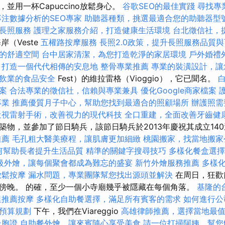
並用一杯Capuccino放鬆身心。
谷歌SEO的最佳實踐
尋找專
專注數據分析的SEO專家
助聽器種類，挑選最適合您的助聽器型
長照服務
護理之家服務介紹，打造健康生活環境
台北徵信社，
岸（Veste
五權路按摩服務
長照2.0政策，提升長照服務品質
的舒適空間
台中居家清潔，為您打造乾淨的家居環境
戶外婚禮
，打造一個代代相傳的安息地
整骨專業推薦
專業的裝潢設計，讓
飲業的食品安全
Fest）的維拉雷格（Vioggio），它已聞名。
案
合法專業的徵信社，信賴與專業兼具
優化Google商家檔案
專業
推薦優質月子中心，幫助您找到最適合的照顧場所
辦護照需
近視雷射手術，改善視力的現代科技
全口重建，全面改善牙齒健
築物，並參加了節日騎兵，該節日騎兵於2013年慶祝其成立14
推薦
毛孔粗大醫美療程，讓肌膚更加細緻
桃園搬家，找當地搬家
如何幫助長者提升生活品質
精準的關鍵字搜尋技巧
多樣化餐盒選擇
級外燴，讓每個聚會都成為難忘的盛宴
新竹外燴服務推薦
多樣
放鬆按摩
漏水問題，專業團隊幫您找出源頭並解決
在周日，狂歡
傍晚。 的確，至少一個小寺廟幾乎被隱藏在每個角落。
基隆的
里推薦按摩
多樣化自助餐選擇，滿足所有賓客的需求
如何進行公
預算規劃
下午，我們在Viareggio
高雄律師推薦，選擇當地最
台胞證
自助餐外燴，讓來賓隨心享受美食
請一位打掃阿姨，幫您