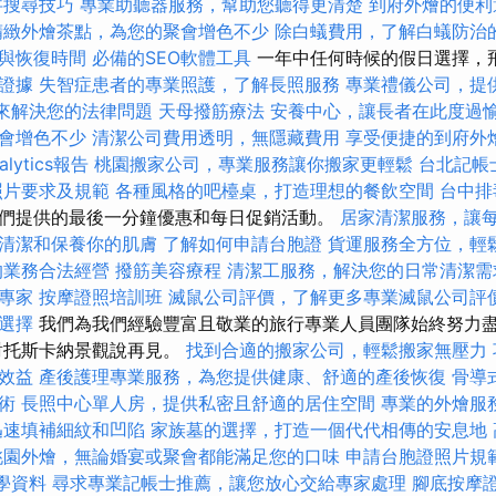
字搜尋技巧
專業助聽器服務，幫助您聽得更清楚
到府外燴的便
精緻外燴茶點，為您的聚會增色不少
除白蟻費用，了解白蟻防治
與恢復時間
必備的SEO軟體工具
一年中任何時候的假日選擇，
證據
失智症患者的專業照護，了解長照服務
專業禮儀公司，提
r 來解決您的法律問題
天母撥筋療法
安養中心，讓長者在此度過
會增色不少
清潔公司費用透明，無隱藏費用
享受便捷的到府外
alytics報告
桃園搬家公司，專業服務讓你搬家更輕鬆
台北記帳
照片要求及規範
各種風格的吧檯桌，打造理想的餐飲空間
台中排
們提供的最後一分鐘優惠和每日促銷活動。
居家清潔服務，讓
清潔和保養你的肌膚
了解如何申請台胞證
貨運服務全方位，輕
的業務合法經營
撥筋美容療程
清潔工服務，解決您的日常清潔需
O專家
按摩證照培訓班
滅鼠公司評價，了解更多專業滅鼠公司評
選擇
我們為我們經驗豐富且敬業的旅行專業人員團隊始終努力
對托斯卡納景觀說再見。
找到合適的搬家公司，輕鬆搬家無壓力
效益
產後護理專業服務，為您提供健康、舒適的產後恢復
骨導
術
長照中心單人房，提供私密且舒適的居住空間
專業的外燴服
迅速填補細紋和凹陷
家族墓的選擇，打造一個代代相傳的安息地
桃園外燴，無論婚宴或聚會都能滿足您的口味
申請台胞證照片規
教學資料
尋求專業記帳士推薦，讓您放心交給專家處理
腳底按摩