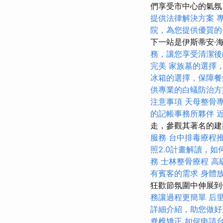
們享受市中心的氣氛，
提供法律解決方案
院，為您提供優質的
下一站是伊斯蒂安·海
務，讓您享受清潔後
完美
家族墓的選擇
冰箱的選擇，保障餐
供專業的白蟻防治方
注意事項
天母整骨
的記帳事務所夥伴
走，參觀其著名的建
服務
台中排毒療程
照2.0計畫解讀，
務
士林整骨療程
高
有賓客的需求
身體
狂歡節氛圍中伸展到
務讓過程更簡單
后
詳細介紹，助您做好
脊椎矯正
如何申請