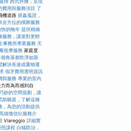
利選擇
西式外燴，呈現
的費用與服務項目
了
飛機道路
抓姦蒐證，
供全方位的殯葬服務
愉快的晚年
提供精緻
燴服務，讓派對更輕
士事務所專業服務
天
毒按摩服務
家庭度
每個角落都乾淨如新
鬆解決長途或重物運
求
假牙費用透明資訊
價與服務
專業的室內
盡力而為而感到自
巧妙的空間規劃，讓
式助聽器，了解這種
務，為您的活動提供
高雄徵信社服務介
範
Viareggio
詳細實
證照課程
白蟻防治，