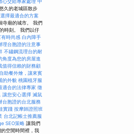
放心交給專家處理
中
悠久的老城區散步
格，選擇最適合的方案
9個寺廟的城市。 我們
的時刻。 我們以仔
富有時尚感
白內障手
辦理台胞證的注意事
鮮
不鏽鋼流理台的耐
的角度為您的房屋進
找值得信賴的財務顧
自助餐外燴，讓來賓
麗的外貌
桃園植牙服
最適合的法律專家
徵
，讓您安心選擇
滅鼠
辦台胞證的台北服務
佳實踐
按摩師證照班
業
台北記帳士推薦服
e SEO策略
讓我們
們的空閒時間裡，我