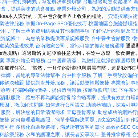
摩
請一位打掃阿姨，幫您解決家務煩惱
台胞證過期怎麼處理？
茶會，提供美味的茶會餐點
專業外燴公司，為您的活動提供全方
iksa本人設計的，其中包含從世界上收集的植物。
穴道按摩技
業法律服務
掌握On-Page SEO優化技巧
桃園地區台胞證辦理指
費用，了解土葬的費用結構及其他相關事項
了解假牙的種類及其
優質記帳士，為您的業務提供專業記帳服務
台中養生會館服務
徵
道菜的呈現效果
台南搬家公司，當地可靠的搬家服務選擇
通過
tmiklós過境點）通過斯洛文尼亞前往意大利，在途中放鬆，飲食機會
案
專業外燴公司服務
台中居家清潔，為您打造乾淨的家居環境
在那裡住宿。 “當然，一月份的計劃也與滑雪有關，這是我們在
雄律師，當地的專業法律幫手
台中推拿服務
了解二手餐飲設備的
你解決難題
提供到府外燴服務，讓活動更輕鬆便捷
專業會計事
療療程
打掃阿姨的價格，提供透明報價
按摩執照培訓班
下午茶
寫訴狀服務，讓您不再為訴訟煩惱
除白蟻專家，提供有效的白蟻
原因，徹底解決問題
如何進行公司設立
助聽器補助，探索可申
工服務，解決您的日常清潔需求
天母整骨專業
助您成功的網路行
便捷
如何處理過期護照，簡單步驟解決問題
頂尖室內設計師作
然可行
多樣化自助餐選擇，滿足所有賓客的需求
高效的SEO C
科診療服務
永和的護理之家，讓長者安享晚年
整骨推拿療程
合