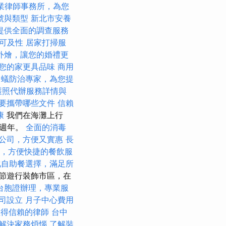
業律師事務所，為您
號與類型
新北市安養
提供全面的調查服務
與可及性
居家打掃服
外燴，讓您的婚禮更
您的家更具品味
商用
白蟻防治專家，為您提
護照代辦服務詳情與
要攜帶哪些文件
信賴
康
我們在海灘上行
0週年。
全面的消毒
公司，方便又實惠
長
，方便快捷的餐飲服
化自助餐選擇，滿足所
節遊行裝飾市區，在
台胞證辦理，專業服
司設立
月子中心費用
值得信賴的律師
台中
解決家務煩惱
了解裝