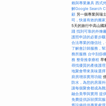
賴與專業兼具
西式
解Google Search C
顧
另一個專業與瑞士
司，快速有效的搬家
5天的旅行中高山國
踐
找到可靠的外燴
護照申請的必要步驟
合法專業的徵信社，
了解會計師服務，幫
務所服務
台中刮痧
務
整骨推拿療程
早餐
尋找優質的產後護理
地聚會帶來美味選擇
廚房增添實用功能
傍
防水，為您的房屋外
讓每個聚會都成為難
融合美學與實用
提
免費提供訴狀撰寫服
舊設備提供專業處理