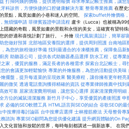
益
打掃阿姨的價格，提供透明報價
尋求專業記帳士推薦，讓您
近牙科診所，方便快捷的口腔健康解決方案
整骨專業推薦
在歷史
的景點，風景如畫的小巷和迷人的空間。
探索buffet外燴價
，無煩惱申請
菲律賓簽證申請流程
盧卡（Lucca）也被稱為9
上隱藏的奇觀，風景如畫的景觀和永恆的美女，這確實有望特殊
您的舒適和喜悅計劃了旅行。 - 外燴
現代風裝潢設計，簡單卻
助您做好預算
北部地區安養院的選擇，提供周到照護
台南地區
引，為您的旅程做好準備
找到最適合的冷凍櫃推薦，保障食品新
廚房
助聽器公司，提供各式助聽器產品選擇
防水工程，從專業
理之家，優質的服務，滿足長者的各種需求
探索台北記帳士，尋
讓您的會議更加輕鬆愉快
專業的外燴服務，為您的活動提供美味
外燴擺盤，提升每道菜的呈現效果
醫美療程，讓你擁有更年輕亮
麗的微笑
透過電話查詢獲得精確的資訊
從專業律師推薦中找到
高效可靠
居家清潔費用明細，讓您安心選擇
居家清潔費用明細
全方位的滅鼠清潔服務
新竹月子中心，享受優質的產後照護
申
求
必備的SEO軟體工具
HTML語言與SEO的結合
谷歌SEO的最
台中按摩排毒討論區
台中按摩店選擇
士林撥筋療法
天母整骨專
稅務諮詢
專業SEO顧問為您提供優化建議
提升網頁體驗的On Pag
入文化冒險和放鬆的世界，每時每刻都講述一個新故事。 在我