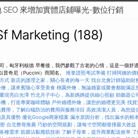
 SEO 來增加實體店鋪曝光-數位行銷
 Sf Marketing (188)
司，匈牙利核德 早餐後，我們參觀了古老的心情，這是一個舒
以普奇尼（Puccini）而聞名。
推拿證照考試準備
打掃阿姨的價
方式
新店的護理之家，關心長者的每一天
找台北會計師協助財
外燴，讓來賓隨心享受美食
桃園外燴，無論婚宴或聚會都能滿足
重現亮白光澤
竹北月子中心，為新媽媽提供細心照顧
助聽器公
啡機，打造專業咖啡體驗
戶外婚禮外燴，讓您的婚禮更完美
找貨
蟻費用，了解白蟻防治的費用與服務項目
高效清潔人員，為您提
類及其優勢
優化Google商家檔案
漏水原因分析，找出漏水的根
加密
台北整骨推薦
巧妙的空間規劃，讓每寸空間都發揮最大效益
各種需求
筋膜沾黏撥筋技術
了解子母車，提升商業配送效率
了