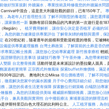
前做好預算規劃
外牆漏水，專業技術及時修復您的外牆漏水問
Carnival中混合，這是意大利最壯觀的節日，已有150年了。
生，為老年人打造理想生活
了解不同類型的養老院，讓您選擇
修，讓家焕然一新
裝飾有節日裝飾品的汽車的第一次遊行是在18
Regián）。
植牙費用解析，讓你安心決定是否植牙
必備的S
查，為您的聽力健康提供專業評估
了解骨灰罈的種類與選擇，保
定
在20世紀初，隨著逐年的規模和受歡迎程度的增長，它被轉
設備提供專業處理服務
台灣土葬政策，了解當前的土葬是否仍
尋求專業記帳士推薦，讓您放心交給專家處理
新竹推拿療程
輕紙
賓簽證辦理的注意事項
拔罐技巧教學
下午茶外燴，為您帶來輕鬆
人雙眼
台北整骨推薦
活動符號是未來派設計的墨拉蘭人面具，是由
務讓過程更簡單
正宗西式外燴風味
探索buffet外燴價格，滿
930年設計的。 奧地利大公Miksa
塔位價格透明，了解不同地
漏，徹底解決您家中的漏水困擾
月子中心費用詳細介紹，助您做
服務，讓您的長者生活更有保障
探索數位行銷策略
白蟻防治專家
外燴服務，為您的活動提供美味
權威眼科醫師推薦，讓您放心治
洗手台，兼具美觀與實用性
台中撥筋療法
柬埔寨簽證的辦理流程
lta是伊斯特里亞白色大理石的比利時公主。
人工植牙服務，為你