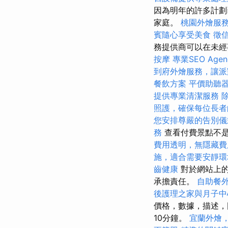
因為明年的許多計劃
家庭。
桃園外燴服
賓隨心享受美食
徵
務提供商可以在未經
按摩
專業SEO Ag
到府外燴服務，讓派
餐飲方案
平價助聽
提供專業清潔服務
照護，確保每位長者
您安排尊嚴的告別儀
務
查看付費景點不
費用透明，無隱藏費
施，適合需要安靜環
齒健康
對於網站上的
承擔責任。
自助餐
後護理之家與月子中
價格，數據，描述，
10分鐘。
宜蘭外燴