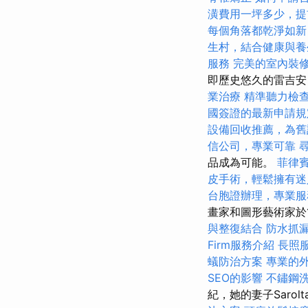
潢費用一坪多少，提
每個角落都乾淨如新
生村，結合健康與養
服務
完美的室內裝
即歷史悠久的雷吉安（
業治療
精準聽力檢
國簽證的最新申請規
設備回收推薦，為舊
信公司，專業可靠
品成為可能。
菲律
皮手術，輕鬆擁有迷
台胞證辦理，專業服
畫家和圖形藝術家於1
與整復結合
防水抓
Firm服務介紹
長照
蟻防治方案
專業的
SEO的影響
不鏽鋼
紀，她的妻子Saro