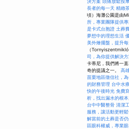
決方案
頭痛放鬆按
長者的每一天
精緻
頃）海灘公園是由M
所，專業團隊提供專
是卡式台胞證
土葬
夢想中的理想生活
美外燴擺盤，提升每
（Tornyiszen
司，為你提供解決方
卡蒂尼，我們將一直
奇的提議之一。
高
苗栗地區徵信社，為
的財務管理
台中水
快的午後時光
免費
析，找出漏水的根本
台中中醫整骨
清潔
服務，讓活動更輕鬆
解當前的土葬是否仍
區眼科權威，專業眼