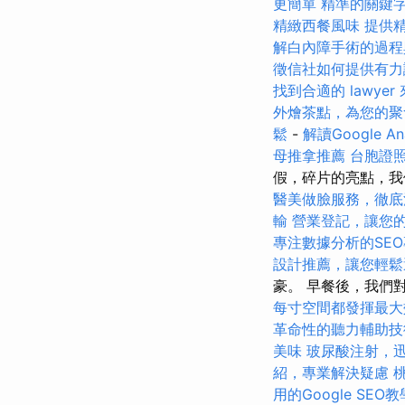
更簡單
精準的關鍵
精緻西餐風味
提供
解白內障手術的過程
徵信社如何提供有力
找到合適的 lawye
外燴茶點，為您的聚
鬆
-
解讀Google An
母推拿推薦
台胞證
假，碎片的亮點，我
醫美做臉服務，徹底
輸
營業登記，讓您
專注數據分析的SE
設計推薦，讓您輕鬆
豪。 早餐後，我們
每寸空間都發揮最大
革命性的聽力輔助技
美味
玻尿酸注射，
紹，專業解決疑慮
用的Google SEO