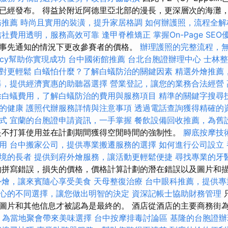
已經發布。 得益於附近阿德里亞北部的漫長，更深層次的海灘
務推薦
時尚且實用的裝潢，提升家居格調
如何辦護照，流程全解
信社費用透明，服務高效可靠
逢甲脊椎矯正
掌握On-Page SE
事先通知的情況下更改參賽者的價格。
辦理護照的完整流程，
ency幫助你實現成功
台中國術館推薦
台北台胞證辦理中心
士林整
對更輕鬆
白蟻怕什麼？了解白蟻防治的關鍵因素
精選外燴推薦
器，提供經濟實惠的助聽器選擇
營業登記，讓您的業務合法經營
除白蟻費用，了解白蟻防治的費用與服務項目
精準的關鍵字搜尋
的健康
護照代辦服務詳情與注意事項
透過電話查詢獲得精確的
式
宜蘭的台胞證申請資訊，一手掌握
餐飲設備回收推薦，為舊
是不打算使用並在計劃期間獲得空閒時間的強制性。
腳底按摩技
用
台中搬家公司，提供專業搬遷服務的選擇
如何進行公司設立
境的長者
提供到府外燴服務，讓活動更輕鬆便捷
尋找專業的牙
拼寫錯誤，損失的價格，價格計算計劃的潛在錯誤以及圖片和
外燴，讓來賓隨心享受美食
天母整復治療
台中眼科推薦，提供專
心的不同選擇，讓您做出明智的決定
資深記帳士協助財務管理
圖片和其他信息才被認為是最終的。 酒店從酒店的主要商務街為
，為當地聚會帶來美味選擇
台中按摩排毒討論區
基隆的台胞證辦