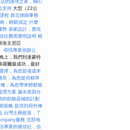
新店的護理之家，關心
位支持
大型（22公
術課程
新北律師事務
南，輕鬆搞定
什麼
優勢
居家設計，實現
信社費用透明說明
精
斯洛文尼亞
。
尋找專業偵探公
晚上，我們到達蒙特
蒂羅爾最成功，最好
選擇，為您節省成本
務所，為您提供精準
外燴，為您帶來輕鬆愉
處理方案
漏水原因分
請的助聽器補助計劃
銷策略
提供到府外燴
品
台灣土葬政策，了
ompany服務
北部地
法專業的徵信社，信