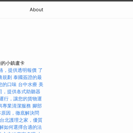
About
適的小鎮盧卡
格，提供透明報價
了
務規劃
泰國簽證的最
您的口味
台中水療
美
司，提供各式助聽器
運行，讓您的貨物運
供專業清潔服務
腳部
本原因，徹底解決問
台北護理之家，優質
解如何選擇合適的法