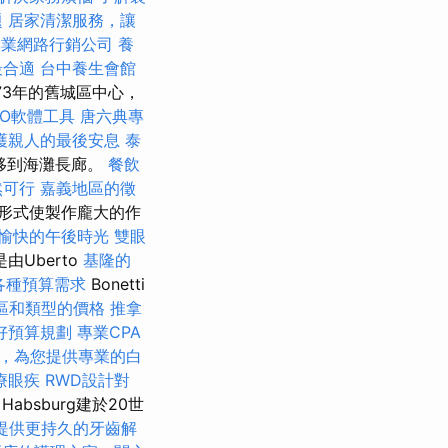
題
居家清潔服務，讓
專業網路行銷公司
養
最合適
台中養生會館
73年的舊城區中心，
EO軟體工具
唐六典專
護親人的最後安息
泰
移到海灘長廊。
餐飲
然可行
嘉義地區的徵
形式使製作龐大的作
愉快的午後時光
雙眼
Uberto
基隆的
足各種預算需求
Bonetti
區和類型的價格
推拿
好預算規劃
專業CPA
，為您提供專業的白
療眼疾
RWD設計對
Habsburg建於20世
提供更持久的牙齒解