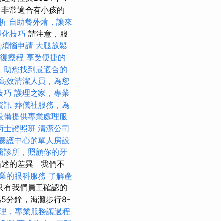
，非常適合有小孩的
析
自助餐外燴，讓來
O優化技巧
請注意，服
無煩惱申請
大腿放鬆
復療程
享受便捷的
，助您找到最適合的
高效清潔人員，為您
技巧
護理之家，專業
資訊
葬儀社服務，為
設備提供專業處理服
術士證照班
清潔公司
養護中心的單人房設
醫診所，照顧你的牙
描述的差異，我們不
業的眼科服務
了解產
只有我們員工確認的
5分鐘，海灘步行8-
理，專業服務讓過程