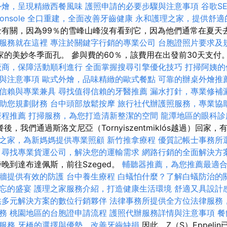
外燴，呈現精緻西餐風味
護照申請的必要步驟與注意事項
谷歌S
onsole
全口重建，全面改善牙齒健康
永和護理之家，提供舒適
有關，因為99％的雪峰山峰沒有看到它，因為他們通常在夏天
服務就在這裡
專注於關鍵字行銷的專業公司
台胞證照片要求及
家的美妙冬季面孔。 參與費的60％，該費用在出發前30天支付
廠商，保障活動順利進行
全面掌握搜尋引擎優化技巧
打掃阿姨的
與注意事項
歐式外燴，品味精緻的歐式餐點
可靠的辦桌外燴推
信賴與專業兼具
尋找值得信賴的牙醫推薦
漏水打針，專業修補
助您規劃財務
台中頭部放鬆按摩
旅行社代辦護照服務，專業協
療程推薦
打掃服務，為您打造清新整潔的空間
龍潭地區的眼科診
後，我們通過斯洛文尼亞（Tornyiszentmiklós越過）回家
之家，為新媽媽提供專業照顧
新竹推拿療程
優質記帳士事務所
尋找專業貨運公司，解決您的運輸需求
網路行銷的全面解決方
晚到達布達佩斯，前往Szeged。
輔聽器推薦，為您推薦最適
牆提供有效的防護
台中養生療程
白蟻怕什麼？了解白蟻防治的
忘的盛宴
護理之家服務介紹，打造健康生活環境
舒適又具設計
供多元解決方案的數位行銷夥伴
法律事務所提供全方位法律服務
務
桃園地區的台胞證申請流程
護照代辦服務詳情與注意事項
餐
服務
牙橋的選擇與優勢，改善牙齒缺損
因此，Z（S）Eppeli