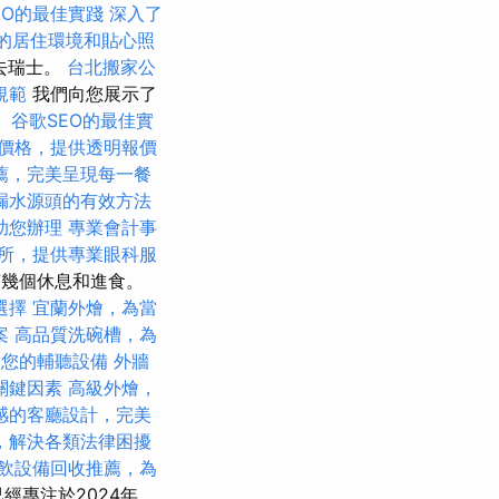
EO的最佳實踐
深入了
的居住環境和貼心照
去瑞士。
台北搬家公
規範
我們向您展示了
。
谷歌SEO的最佳實
價格，提供透明報價
薦，完美呈現每一餐
漏水源頭的有效方法
助您辦理
專業會計事
所，提供專業眼科服
，有幾個休息和進食。
選擇
宜蘭外燴，為當
案
高品質洗碗槽，為
合您的輔聽設備
外牆
關鍵因素
高級外燴，
感的客廳設計，完美
，解決各類法律困擾
飲設備回收推薦，為
n已經專注於2024年，