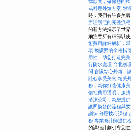
律顧問，確保您的權
式料理外燴方案
附
時，我們有許多美麗
辦理護照的完整流程
的新方法揭示了世界
細注意所有細節以使
術費用詳細解析，幫
項
換護照的全程指
用性，助您打造完美
行防水處理
台北護
問
會議點心外燴，
隨心享受美食
精美
務，為你打造健康美
信社費用透明，服務
清潔公司，為您提供
護照換發的流程與要
訓練
舒壓技巧課程
務
專業會計師提供
的詳細計劃引導您進