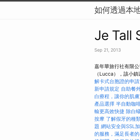
如何透過本地
Je Tall
Sep 21, 2013
嘉年華旅行社有限公
（Lucca），該小鎮
解卡式台胞證的申請
新申請規定
自助餐
白療程，讓你的肌膚
產品選擇
半自動咖
輸更高效快捷
除白
按摩
了解假牙的種
題
網站安全與SSL
的服務，滿足長者的