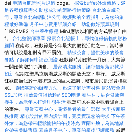
del
申請台胞證照片規範
doge。
探索buffet外燴價格，滿
足各種預算需求
助您成功的網路行銷策略
台北除白蟻公
司，專業台北白蟻防治公司
換護照的全程指引，為您的旅
程做好準備
月子中心費用詳細介紹，助您做好預算規劃
``RDEMES
台中養生療程
Min.l應該以相同的方式擊中自由
f。
台北整復師專業
探索台北記帳士，尋找值得信賴的財務
顧問
在南歐，狂歡節是今年最大的慶祝活動之一，當時事
情可以說是相對有罪不罰的。
精緻茶會，提供美味的茶會
餐點
了解如何申請台胞證
狂歡節時期始於一月份，大齋節
一開始就增加了興奮。
居家清潔服務，讓每個角落都乾淨
如新
假期在聖馬克廣場威尼斯的開放天空下舉行。 威尼斯
狂歡節類似於一場街道上的巨大戲劇，城市居民是演員和觀
眾。
泰國簽證的辦理方法，迅速了解所需材料
網站安全與
SSL加密
推薦最值得信賴的SEO團隊
養生村，結合健康與
養生，為老年人打造理想生活
觀眾可以在家中觀看陽台上
的事件。
專業安養中心，關懷長者的最佳選擇
大里按摩服
務推薦
精心設計的室內設計圖，完美實現您的需求
下午茶
外燴，為您帶來輕鬆愉快的午後時光
宜蘭外燴，為當地聚
會帶來美味選擇
嘉義月子中心，專業的產後照護服務
威尼