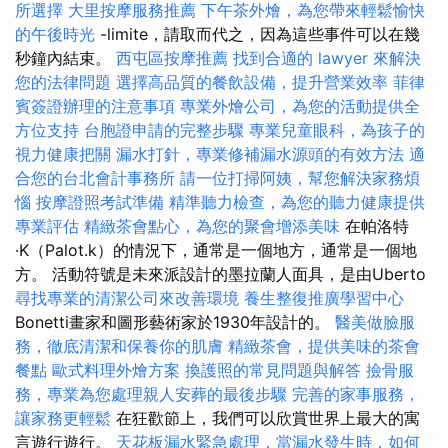
所選擇
大里按摩服務推薦
下午茶外燴，為您帶來輕鬆愉快
的午後時光
-limite，請取而代之，因為這些事件可以在幾
秒鐘內結束。
西屯區按摩推薦
找到合適的 lawyer 來解決
您的法律問題
選擇高品質的餐飲設備，提升營業效率
菲律
賓簽證辦理的注意事項
專業外燴公司，為您的活動提供全
方位支持
台胞證申請的完整步驟
專業兒童眼科，為孩子的
視力健康把關
漏水打針，專業修補漏水源頭的有效方法
適
合您的台北會計事務所
請一位打掃阿姨，幫您解決家務煩
惱
按摩證照考試準備
精準聽力檢查，為您的聽力健康提供
專業評估
精緻茶會點心，為您的聚會增添美味
在帕洛特
·K（Palot.k）的情況下，通常是一個地方，通常是一個地
方。 活動符號是未來派設計的墨拉蘭人面具，是由Uberto
尋找專業的清潔公司來改善環境
養生整復推廣學習中心
Bonetti畫家和圖形藝術家於1930年設計的。
醫美做臉服
務，徹底清潔和保養你的肌膚
精緻茶會，提供美味的茶會
餐點
歐式料理外燴方案
換護照的常見問題與解答
撿骨服
務，專業為您處理親人安葬的最後步驟
完善的家事服務，
讓家務更輕鬆
在狂歡節上，我們可以欣賞世界上最大的寓
言遊行遊行。
天花板漏水緊急處理，當漏水發生時，如何