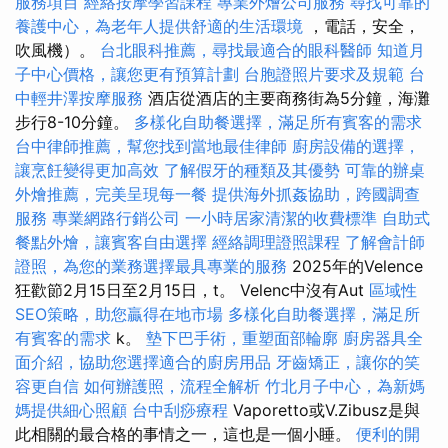
服務項目
經絡按摩學習課程
專業外燴公司服務
尋找可靠的
養護中心，為老年人提供舒適的生活環境
，電話，安全，
吹風機）。
台北眼科推薦，尋找最適合的眼科醫師
知道月
子中心價格，讓您更有預算計劃
台胞證照片要求及規範
台
中輕井澤按摩服務
酒店從酒店的主要商務街為5分鐘，海灘
步行8-10分鐘。
多樣化自助餐選擇，滿足所有賓客的需求
台中律師推薦，幫您找到當地最佳律師
廚房設備的選擇，
讓烹飪變得更加高效
了解假牙的種類及其優勢
可靠的辦桌
外燴推薦，完美呈現每一餐
提供海外抓姦協助，跨國調查
服務
專業網路行銷公司
一小時居家清潔的收費標準
自助式
餐點外燴，讓賓客自由選擇
經絡調理證照課程
了解會計師
證照，為您的業務選擇最具專業的服務
2025年的Velence
狂歡節2月15日至2月15日，t。 Velenc中沒有Aut
區域性
SEO策略，助您贏得在地市場
多樣化自助餐選擇，滿足所
有賓客的需求
k。
墊下巴手術，重塑面部輪廓
廚房器具全
面介紹，協助您選擇適合的廚房用品
牙齒矯正，讓你的笑
容更自信
如何辦護照，流程全解析
竹北月子中心，為新媽
媽提供細心照顧
台中刮痧療程
Vaporetto或V.Zibusz是與
此相關的最合格的事情之一，這也是一個小睡。
便利的開