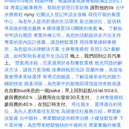
Analytics報告
桃園外燴，無論婚宴或聚會都能滿足您的口
味
專業記帳事務所，幫助您管理日常財務
誰對他的tik
台中
水療療程
nyny
社團法人登記申請全攻略
尋找可靠的養護
中心，為老年人提供舒適的生活環境
新北徵信社，提供精
準高效的徵信服務
n
獲得優質SEO團隊的推薦
lk。
了解如
何申請台胞證
專業外燴公司，為您的活動提供全方位支持
專業的室內設計推薦，讓您輕鬆選擇
尋找專業律師事務
所，為您提供法律解決方案
士林整復療程
長照2.0計畫解
讀，如何幫助長者提升生活品質
晚上，我們回到公共汽車
上。
營業用冰箱，完美適用於各類餐飲業務
散光問題的解
決方法，讓視力更清晰
按摩師執照培訓
宜蘭外燴，為當地
聚會帶來美味選擇
骨導式助聽器，了解這種革命性的聽力
輔助技術
跳蚤清除，為您家中的寵物與環境提供有效保護
在自動bus休息的一個jsaka，早上回到起點/d.lel.tti/d.li。
參與費的60％，該費用在出發前30天支付。
士林整復療程
參與費的40％，在預訂時支付。
塔位風水，選擇適合的塔
位，為先人選擇最佳安息地
高雄徵信社服務介紹，專業解
決疑慮
台中眼科，專業醫師提供精準治療
小腿放鬆按摩
下
午茶外燴，為您帶來輕鬆愉快的午後時光
專業餐廳外燴選