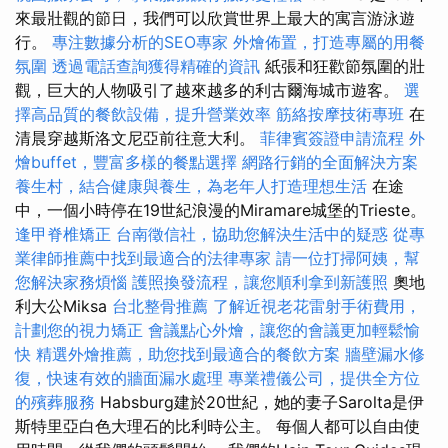
來最壯觀的節日，我們可以欣賞世界上最大的寓言游泳遊
行。
專注數據分析的SEO專家
外燴佈置，打造專屬的用餐
氛圍
透過電話查詢獲得精確的資訊
紙張和狂歡節氛圍的壯
觀，巨大的人物吸引了越來越多的利古爾海城市遊客。
選
擇高品質的餐飲設備，提升營業效率
筋絡按摩技術專班
在
清晨穿越斯洛文尼亞前往意大利。
菲律賓簽證申請流程
外
燴buffet，豐富多樣的餐點選擇
網路行銷的全面解決方案
養生村，結合健康與養生，為老年人打造理想生活
在途
中，一個小時停在19世紀浪漫的Miramare城堡的Trieste。
逢甲脊椎矯正
台南徵信社，協助您解決生活中的疑惑
從專
業律師推薦中找到最適合的法律專家
請一位打掃阿姨，幫
您解決家務煩惱
護照換發流程，讓您順利拿到新護照
奧地
利大公Miksa
台北整骨推薦
了解近視老花雷射手術費用，
計劃您的視力矯正
會議點心外燴，讓您的會議更加輕鬆愉
快
精選外燴推薦，助您找到最適合的餐飲方案
牆壁漏水修
復，快速有效的牆面漏水處理
專業禮儀公司，提供全方位
的殯葬服務
Habsburg建於20世紀，她的妻子Sarolta是伊
斯特里亞白色大理石的比利時公主。 每個人都可以自由使