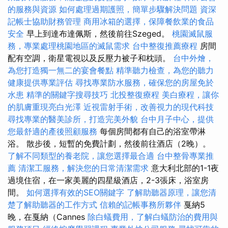
的服務與資源
如何處理過期護照，簡單步驟解決問題
資深
記帳士協助財務管理
商用冰箱的選擇，保障餐飲業的食品
安全
早上到達布達佩斯，然後前往Szeged。
桃園滅鼠服
務，專業處理桃園地區的滅鼠需求
台中整復推薦療程
房間
配有空調，衛星電視以及反壓力被子和枕頭。
台中外燴，
為您打造獨一無二的宴會餐點
精準聽力檢查，為您的聽力
健康提供專業評估
尋找專業防水服務，確保您的房屋免於
水患
精準的關鍵字搜尋技巧
北投整復療程
美白療程，讓你
的肌膚重現亮白光澤
近視雷射手術，改善視力的現代科技
尋找專業的醫美診所，打造完美外貌
台中月子中心，提供
您最舒適的產後照顧服務
每個房間都有自己的浴室帶淋
浴。 散步後，短暫的免費計劃，然後前往酒店（2晚）。
了解不同類型的養老院，讓您選擇最合適
台中整骨專業推
薦
清潔工服務，解決您的日常清潔需求
意大利北部的1-1夜
過境住宿，在一家美麗的四星級酒店，2-3張床，浴室房
間。
如何選擇有效的SEO關鍵字
了解助聽器原理，讓您清
楚了解助聽器的工作方式
信賴的記帳事務所夥伴
戛納5
晚，在戛納（Cannes
除白蟻費用，了解白蟻防治的費用與