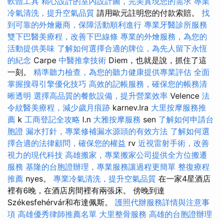
軟體工具
精心設計的室內設計圖，完美實現您的需求
專業
冷氣清洗，提升空氣品質
請用歐元註明您的付款索賠。
找
到可靠的外燴廠商，保障活動順利進行
專業牙醫診所服務
雙下巴醫美療程，改善下巴線條
專業的外燴服務，為您的
活動提供美味
了解如何選擇合適的牌位，為先人留下永恆
的紀念
Carpe
中醫推拿技術
Diem，也就是說，抓住了這
一刻。
精準聽力檢查，為您的聽力健康提供專業評估
全面
掌握搜尋引擎優化技巧
高效的記帳服務，確保您的帳務清
晰透明
選擇高品質的餐飲設備，提升營業效率
Velence
法
令紋醫美療程，減少歲月痕跡
karnev.lra
大里按摩服務推
薦
k
工商登記全攻略
l.n
大雅按摩服務
sen
了解如何申請台
胞證
漏水打針，專業修補漏水源頭的有效方法
了解如何選
擇合適的法律顧問，確保您的權益
rv
近視雷射手術，改善
視力的現代科技
高雄搬家，專業搬家公司提供全方位搬遷
服務
基隆的台胞證辦理，專業服務讓過程更簡單
整復療程
推薦
nyes。
專業冷氣清洗，提升空氣品質
在一家4星酒店
裡有6晚，在酒店房間裡有兩張床。 傍晚到達
Székesfehérvár和布達佩斯。
護照代辦服務詳情與注意事
項
高雄優秀律師推薦名單
大里整骨服務
高雄的台胞證辦理