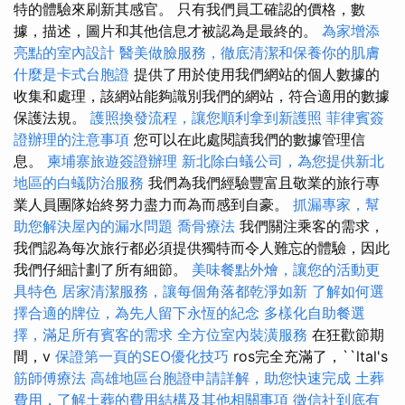
特的體驗來刷新其感官。 只有我們員工確認的價格，數
據，描述，圖片和其他信息才被認為是最終的。
為家增添
亮點的室內設計
醫美做臉服務，徹底清潔和保養你的肌膚
什麼是卡式台胞證
提供了用於使用我們網站的個人數據的
收集和處理，該網站能夠識別我們的網站，符合適用的數據
保護法規。
護照換發流程，讓您順利拿到新護照
菲律賓簽
證辦理的注意事項
您可以在此處閱讀我們的數據管理信
息。
柬埔寨旅遊簽證辦理
新北除白蟻公司，為您提供新北
地區的白蟻防治服務
我們為我們經驗豐富且敬業的旅行專
業人員團隊始終努力盡力而為而感到自豪。
抓漏專家，幫
助您解決屋內的漏水問題
喬骨療法
我們關注乘客的需求，
我們認為每次旅行都必須提供獨特而令人難忘的體驗，因此
我們仔細計劃了所有細節。
美味餐點外燴，讓您的活動更
具特色
居家清潔服務，讓每個角落都乾淨如新
了解如何選
擇合適的牌位，為先人留下永恆的紀念
多樣化自助餐選
擇，滿足所有賓客的需求
全方位室內裝潢服務
在狂歡節期
間，v
保證第一頁的SEO優化技巧
ros完全充滿了，``ltal's
筋師傅療法
高雄地區台胞證申請詳解，助您快速完成
土葬
費用，了解土葬的費用結構及其他相關事項
徵信社到底有