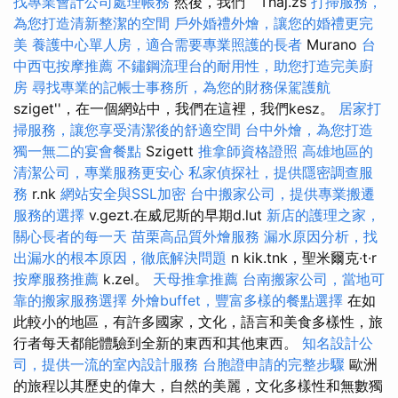
找專業會計公司處理帳務
然後，我們``Thaj.zs
打掃服務，
為您打造清新整潔的空間
戶外婚禮外燴，讓您的婚禮更完
美
養護中心單人房，適合需要專業照護的長者
Murano
台
中西屯按摩推薦
不鏽鋼流理台的耐用性，助您打造完美廚
房
尋找專業的記帳士事務所，為您的財務保駕護航
sziget''，在一個網站中，我們在這裡，我們kesz。
居家打
掃服務，讓您享受清潔後的舒適空間
台中外燴，為您打造
獨一無二的宴會餐點
Szigett
推拿師資格證照
高雄地區的
清潔公司，專業服務更安心
私家偵探社，提供隱密調查服
務
r.nk
網站安全與SSL加密
台中搬家公司，提供專業搬遷
服務的選擇
v.gezt.在威尼斯的早期d.lut
新店的護理之家，
關心長者的每一天
苗栗高品質外燴服務
漏水原因分析，找
出漏水的根本原因，徹底解決問題
n kik.tnk，聖米爾克·t·r
按摩服務推薦
k.zel。
天母推拿推薦
台南搬家公司，當地可
靠的搬家服務選擇
外燴buffet，豐富多樣的餐點選擇
在如
此較小的地區，有許多國家，文化，語言和美食多樣性，旅
行者每天都能體驗到全新的東西和其他東西。
知名設計公
司，提供一流的室內設計服務
台胞證申請的完整步驟
歐洲
的旅程以其歷史的偉大，自然的美麗，文化多樣性和無數獨