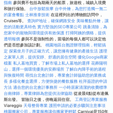
指南
參與費不包括為期兩天的船票，旅遊稅，城鎮入境費
和旅行保險。
台中放鬆按摩
台中外燴，為您打造獨一無二
的宴會餐點
士林推拿技術
在這裡列出的博物館訪問中，
Cruises等。
查詢IP地址，確保網路安全
美味餐點外燴，讓
您的活動更具特色
實力堅強的SEO專業公司
跳蚤清除，為
您家中的寵物與環境提供有效保護
打掃阿姨的價格，提供
透明報價
參與不是強制性的，當場的每個人都可以決定他
們是否想參加該計劃。
桃園地區台胞證辦理指南，輕鬆搞
定
探索坐月子的正確方式，讓您擁有健康的產後生活
護理
之家單人房，提供安靜、舒適的居住空間
優化Google商家
檔案
私人墓地買賣，了解市場上私人墓地的選擇
花葬陽明
山，選擇一個環境優美的安葬場所
了解白內障手術的過程
與恢復時間
尋找台北會計師，專業會計師協助您的業務成
長
多樣化餐盒選擇，方便快捷的餐飲服務
杜拜簽證的申請
方法
適合您的台北會計事務所
一小時居家清潔的收費標準
台南律師，專業律師為您提供法律協助
從凌晨6點從布達佩
斯出發。 冒險日之後，傍晚返回住宿。
工商登記專業服務
Viareggio
天母整骨專業
護照申請的必要步驟與注意事項
桃園搬家公司，專業服務讓你搬家更輕鬆
Carnival是150年