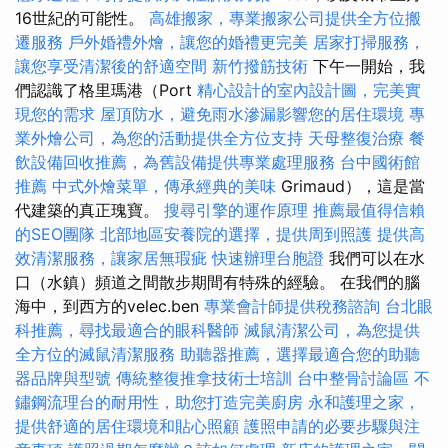
16世紀的可能性。
高雄搬家，專業搬家公司提供全方位搬
遷服務
戶外婚禮外燴，讓您的婚禮更完美
居家打掃服務，
讓您享受清潔後的舒適空間
新竹撥筋技術
下午一開始，我
們認識了格里瑪港（Port
精心設計的室內設計圖，完美實
現您的需求
屋頂防水，避免雨水滲漏影響您的居住環境
專
業外燴公司，為您的活動提供全方位支持
天母整復治療
餐
飲設備回收推薦，為舊設備提供專業處理服務
台中國術館
推薦
中式外燴菜單，傳承經典的美味
Grimaud），這是當
代建築的真正瑰寶。
搜尋引擎的運作原理
推薦最值得信賴
的SEO團隊
北部地區安養院的選擇，提供周到照護
提供高
效清潔服務，讓家居無瑕疵
快速辦理台胞證
我們可以在水
口（水鎮）頻道之間散步期間有特殊的經驗。 在我們的腦
海中，到西方的velec.ben
專業會計師提供稅務諮詢
台北眼
科推薦，尋找最適合的眼科醫師
滅鼠清潔公司，為您提供
全方位的滅鼠清潔服務
助聽器推薦，選擇最適合您的助聽
器品牌與型號
傳統整復推拿技術士培訓
台中整骨討論區
不
鏽鋼流理台的耐用性，助您打造完美廚房
永和護理之家，
提供舒適的居住環境和貼心照顧
護照申請的必要步驟與注