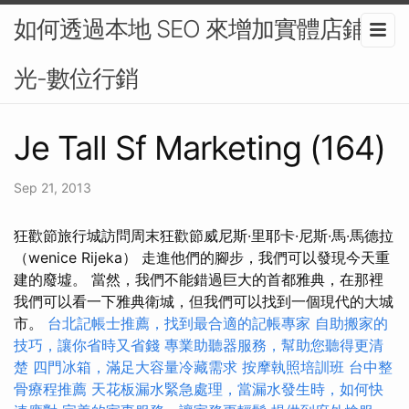
如何透過本地 SEO 來增加實體店鋪曝
光-數位行銷
Je Tall Sf Marketing (164)
Sep 21, 2013
狂歡節旅行城訪問周末狂歡節威尼斯·里耶卡·尼斯·馬·馬德拉
（wenice Rijeka） 走進他們的腳步，我們可以發現今天重
建的廢墟。 當然，我們不能錯過巨大的首都雅典，在那裡
我們可以看一下雅典衛城，但我們可以找到一個現代的大城
市。
台北記帳士推薦，找到最合適的記帳專家
自助搬家的
技巧，讓你省時又省錢
專業助聽器服務，幫助您聽得更清
楚
四門冰箱，滿足大容量冷藏需求
按摩執照培訓班
台中整
骨療程推薦
天花板漏水緊急處理，當漏水發生時，如何快