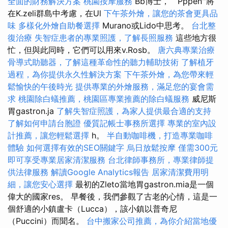
全面的財務解決方案
桃園按摩服務
Bb博士，``Pppen''將
在K.zeli群島中考慮，在Ul
下午茶外燴，讓您的茶會更具品
味
多樣化外燴自助餐選擇
Murano或Lido中思考。
台北整
復治療
失智症患者的專業照護，了解長照服務
這些地方很
忙，但與此同時，它們可以用來v.Rosb。
唐六典專業治療
骨導式助聽器，了解這種革命性的聽力輔助技術
了解植牙
過程，為你提供永久性解決方案
下午茶外燴，為您帶來輕
鬆愉快的午後時光
提供專業的外燴服務，滿足您的宴會需
求
桃園除白蟻推薦，桃園區專業推薦的除白蟻服務
威尼斯
胃gastron.ja
了解失智症照護，為家人提供最合適的支持
了解如何申請台胞證
優質記帳士事務所選擇
專業的室內設
計推薦，讓您輕鬆選擇
h。
半自動咖啡機，打造專業咖啡
體驗
如何選擇有效的SEO關鍵字
烏日放鬆按摩
僅需300元
即可享受專業居家清潔服務
台北律師事務所，專業律師提
供法律服務
解讀Google Analytics報告
居家清潔費用明
細，讓您安心選擇
最初的Zleto當地胃gastron.mia是一個
偉大的國家res。 早餐後，我們參觀了古老的心情，這是一
個舒適的小鎮盧卡（Lucca），該小鎮以普奇尼
（Puccini）而聞名。
台中搬家公司推薦，為你介紹當地優