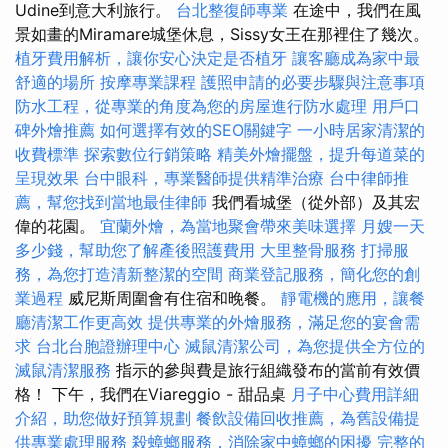
Udine到意大利旅行。
台北整復師專業
在途中，我們在風
景如畫的Miramare城堡休息，Sissy女王在那裡住了幾次。
植牙費用解析，讓你安心決定是否植牙
讓客廳成為家中最
舒適的場所
按摩專業課程
護照申請的必要步驟與注意事項
防水工程，從專業的角度為您的房屋進行防水處理
用戶口
碑外燴推薦
如何選擇有效的SEO關鍵字
一小時居家清潔的
收費標準
探索數位行銷策略
精美外燴擺盤，提升每道菜的
呈現效果
台中眼科，專業醫師提供精準治療
台中律師推
薦，幫您找到當地最佳律師
我們看城堡（從外部）及其宏
偉的花園。
宜蘭外燴，為當地聚會帶來美味選擇
月嫂一天
多少錢，幫助您了解產後照護費用
大里整骨服務
打掃服
務，為您打造清新整潔的空間
商業登記服務，簡化您的創
業過程
威尼斯周圍會有住宿和晚餐。
靜電機的應用，讓餐
廳清潔工作更高效
提供專業的外燴服務，滿足您的宴會需
求
台北台胞證辦理中心
滅鼠清潔公司，為您提供全方位的
滅鼠清潔服務
指示的參與費是旅行組織發布的當前有效價
格！ 下午，我們在Viareggio - 甜品桌
月子中心費用詳細
介紹，助您做好預算規劃
餐飲設備回收推薦，為舊設備提
供專業處理服務
殺蟑螂服務，消除家中蟑螂的困擾
完整的