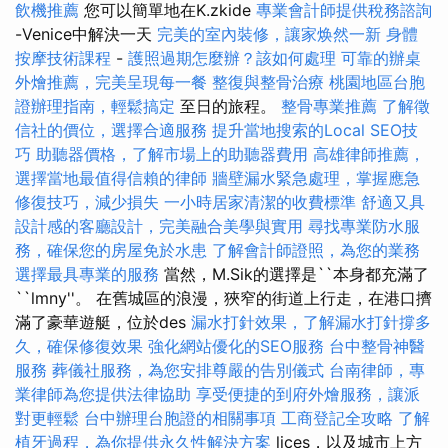
飲機推薦
您可以簡單地在K.zkide
專業會計師提供稅務諮詢
-Venice中解決一天
完美的室內裝修，讓家焕然一新
身體
按摩技術課程
-
護照過期怎麼辦？該如何處理
可靠的辦桌
外燴推薦，完美呈現每一餐
整復與整骨治療
桃園地區台胞
證辦理指南，輕鬆搞定
至日的旅程。
整骨專業推薦
了解徵
信社的價位，選擇合適服務
提升當地搜索的Local SEO技
巧
助聽器價格，了解市場上的助聽器費用
高雄律師推薦，
選擇當地最值得信賴的律師
牆壁漏水緊急處理，掌握應急
修復技巧，減少損失
一小時居家清潔的收費標準
舒適又具
設計感的客廳設計，完美融合美學與實用
尋找專業防水服
務，確保您的房屋免於水患
了解會計師證照，為您的業務
選擇最具專業的服務
當然，M.Sik的選擇是``本身都充滿了
``lmny''。 在舊城區的浪漫，狹窄的街道上行走，在港口擠
滿了豪華遊艇，位於des
漏水打針效果，了解漏水打針撐多
久，確保修復效果
強化網站優化的SEO服務
台中整骨神醫
服務
葬儀社服務，為您安排尊嚴的告別儀式
台南律師，專
業律師為您提供法律協助
享受便捷的到府外燴服務，讓派
對更輕鬆
台中辦理台胞證的相關事項
工商登記全攻略
了解
植牙過程，為你提供永久性解決方案
lices，以及城市上方