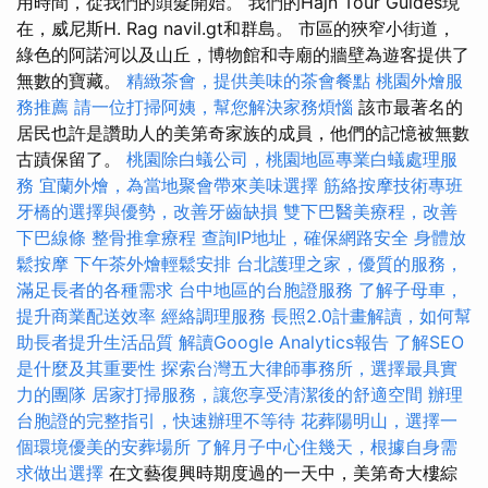
用時間，從我們的頭髮開始。 我們的Hajn Tour Guides現
在，威尼斯H. Rag navil.gt和群島。 市區的狹窄小街道，
綠色的阿諾河以及山丘，博物館和寺廟的牆壁為遊客提供了
無數的寶藏。
精緻茶會，提供美味的茶會餐點
桃園外燴服
務推薦
請一位打掃阿姨，幫您解決家務煩惱
該市最著名的
居民也許是讚助人的美第奇家族的成員，他們的記憶被無數
古蹟保留了。
桃園除白蟻公司，桃園地區專業白蟻處理服
務
宜蘭外燴，為當地聚會帶來美味選擇
筋絡按摩技術專班
牙橋的選擇與優勢，改善牙齒缺損
雙下巴醫美療程，改善
下巴線條
整骨推拿療程
查詢IP地址，確保網路安全
身體放
鬆按摩
下午茶外燴輕鬆安排
台北護理之家，優質的服務，
滿足長者的各種需求
台中地區的台胞證服務
了解子母車，
提升商業配送效率
經絡調理服務
長照2.0計畫解讀，如何幫
助長者提升生活品質
解讀Google Analytics報告
了解SEO
是什麼及其重要性
探索台灣五大律師事務所，選擇最具實
力的團隊
居家打掃服務，讓您享受清潔後的舒適空間
辦理
台胞證的完整指引，快速辦理不等待
花葬陽明山，選擇一
個環境優美的安葬場所
了解月子中心住幾天，根據自身需
求做出選擇
在文藝復興時期度過的一天中，美第奇大樓綜