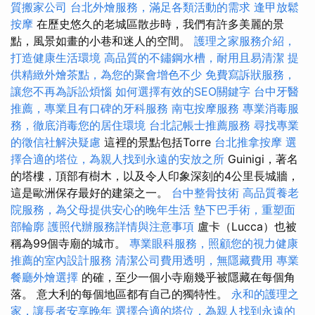
質搬家公司
台北外燴服務，滿足各類活動的需求
逢甲放鬆
按摩
在歷史悠久的老城區散步時，我們有許多美麗的景
點，風景如畫的小巷和迷人的空間。
護理之家服務介紹，
打造健康生活環境
高品質的不鏽鋼水槽，耐用且易清潔
提
供精緻外燴茶點，為您的聚會增色不少
免費寫訴狀服務，
讓您不再為訴訟煩惱
如何選擇有效的SEO關鍵字
台中牙醫
推薦，專業且有口碑的牙科服務
南屯按摩服務
專業消毒服
務，徹底消毒您的居住環境
台北記帳士推薦服務
尋找專業
的徵信社解決疑慮
這裡的景點包括Torre
台北推拿按摩
選
擇合適的塔位，為親人找到永遠的安放之所
Guinigi，著名
的塔樓，頂部有樹木，以及令人印象深刻的4公里長城牆，
這是歐洲保存最好的建築之一。
台中整骨技術
高品質養老
院服務，為父母提供安心的晚年生活
墊下巴手術，重塑面
部輪廓
護照代辦服務詳情與注意事項
盧卡（Lucca）也被
稱為99個寺廟的城市。
專業眼科服務，照顧您的視力健康
推薦的室內設計服務
清潔公司費用透明，無隱藏費用
專業
餐廳外燴選擇
的確，至少一個小寺廟幾乎被隱藏在每個角
落。 意大利的每個地區都有自己的獨特性。
永和的護理之
家，讓長者安享晚年
選擇合適的塔位，為親人找到永遠的