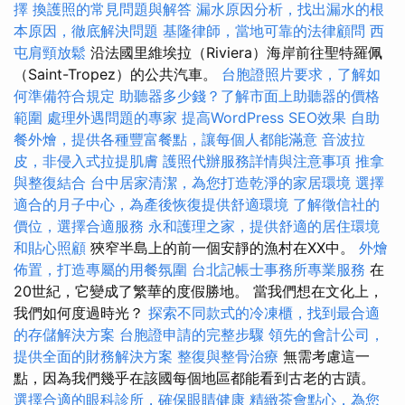
擇
換護照的常見問題與解答
漏水原因分析，找出漏水的根
本原因，徹底解決問題
基隆律師，當地可靠的法律顧問
西
屯肩頸放鬆
沿法國里維埃拉（Riviera）海岸前往聖特羅佩
（Saint-Tropez）的公共汽車。
台胞證照片要求，了解如
何準備符合規定
助聽器多少錢？了解市面上助聽器的價格
範圍
處理外遇問題的專家
提高WordPress SEO效果
自助
餐外燴，提供各種豐富餐點，讓每個人都能滿意
音波拉
皮，非侵入式拉提肌膚
護照代辦服務詳情與注意事項
推拿
與整復結合
台中居家清潔，為您打造乾淨的家居環境
選擇
適合的月子中心，為產後恢復提供舒適環境
了解徵信社的
價位，選擇合適服務
永和護理之家，提供舒適的居住環境
和貼心照顧
狹窄半島上的前一個安靜的漁村在XX中。
外燴
佈置，打造專屬的用餐氛圍
台北記帳士事務所專業服務
在
20世紀，它變成了繁華的度假勝地。 當我們想在文化上，
我們如何度過時光？
探索不同款式的冷凍櫃，找到最合適
的存儲解決方案
台胞證申請的完整步驟
領先的會計公司，
提供全面的財務解決方案
整復與整骨治療
無需考慮這一
點，因為我們幾乎在該國每個地區都能看到古老的古蹟。
選擇合適的眼科診所，確保眼睛健康
精緻茶會點心，為您