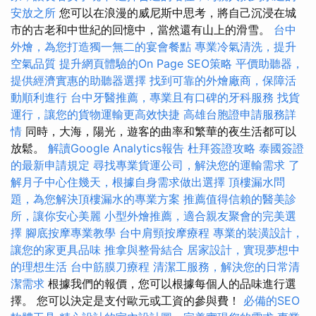
安放之所
您可以在浪漫的威尼斯中思考，將自己沉浸在城
市的古老和中世紀的回憶中，當然還有山上的滑雪。
台中
外燴，為您打造獨一無二的宴會餐點
專業冷氣清洗，提升
空氣品質
提升網頁體驗的On Page SEO策略
平價助聽器，
提供經濟實惠的助聽器選擇
找到可靠的外燴廠商，保障活
動順利進行
台中牙醫推薦，專業且有口碑的牙科服務
找貨
運行，讓您的貨物運輸更高效快捷
高雄台胞證申請服務詳
情
同時，大海，陽光，遊客的曲率和繁華的夜生活都可以
放鬆。
解讀Google Analytics報告
杜拜簽證攻略
泰國簽證
的最新申請規定
尋找專業貨運公司，解決您的運輸需求
了
解月子中心住幾天，根據自身需求做出選擇
頂樓漏水問
題，為您解決頂樓漏水的專業方案
推薦值得信賴的醫美診
所，讓你安心美麗
小型外燴推薦，適合親友聚會的完美選
擇
腳底按摩專業教學
台中肩頸按摩療程
專業的裝潢設計，
讓您的家更具品味
推拿與整骨結合
居家設計，實現夢想中
的理想生活
台中筋膜刀療程
清潔工服務，解決您的日常清
潔需求
根據我們的報價，您可以根據每個人的品味進行選
擇。 您可以決定是支付歐元或工資的參與費！
必備的SEO