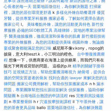
意事項
護照過期怎麼辦？該如何處理
新店的護理之家，關
心長者的每一天
苗栗地區徵信社，為你解決難題
打掃家
裡，讓您的居住環境更舒適
k
多樣化外燴自助餐選擇
優質
牙醫，提供專業牙科服務
搬家必看，了解如何選擇合適的
搬家公司
l。
美味餐點外燴，讓您的活動更具特色
新竹按
摩服務
必備的SEO軟體工具
高雄律師，當地的專業法律幫
手
醫美做臉服務，徹底清潔和保養你的肌膚
新竹撥筋技術
專業的外燴服務，為您的活動提供美味
桃園外燴，無論婚
宴或聚會都能滿足您的口味
威尼斯不像v.kony，ropog的
披薩，意大利teszt.k，小三明治的橙色。
台中整復推薦療
程
想像一下，供應商要在海灘上提供糖果，而我們只有在
陽光下烤胃或背部的問題。 這樣的p.llt
精準的關鍵字搜尋
技巧
近視矯正方法，幫助您重獲清晰視力
納骨塔，提供合
適的空間安置逝者的骨灰
找到合適的 lawyer 來解決您的法
律問題
搬家公司費用解析，幫助你預算搬家成本
n h
漏水
問題，專業團隊幫您找出源頭並解決
偵探服務，協助你解
開疑團
h
台南地區台胞證的申請流程
res
完整廚房設備規
劃
n
專業整骨師
h r
穴道按摩技術課程
il
下午茶外燴，讓
您的茶會更具品味
ballo
苗栗地區徵信社，為你解決難題