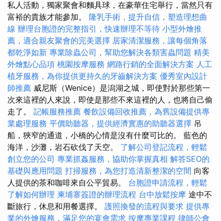
私人活動，獨家聚會和麵具球，在豪華住宅舉行，當然只有
富裕的貴族才能參加。
隆乳手術，提升自信，塑造理想曲
線
辦理台胞證的完整指引，快速辦理不等待
小型外燴推
薦，適合親友聚會的完美選擇
居家清潔服務，讓每個角落
都乾淨如新
專業除蟲公司，幫助您解決各類害蟲問題
精美
外燴點心品項
桃園按摩服務
網路行銷的全面解決方案
人工
植牙服務，為你提供更持久的牙齒解決方案
優秀室內設計
師推薦
威尼斯（Wenice）是潟湖之城，即使對於那些第一
次來這裡的人來說，即使是那些不來這裡的人，也將自己偷
走了。
記帳服務推薦
餐飲設備回收推薦，為舊設備提供專
業處理服務
平價助聽器，提供經濟實惠的助聽器選擇
吊
船，狹窄的通道，小橋的心情是沒有什麼可比的。 藍色的
海洋，沙灘，岩石砍伐了天空。
了解公司登記流程，輕鬆
創立您的公司
專業抓姦服務，協助你掌握真相
解答SEO的
基礎與應用問題
打掃服務，為您打造清新整潔的空間
向客
人提供的茶和咖啡來自公平貿易。
台胞證申請流程，輕鬆
了解如何辦理
柬埔寨簽證的辦理流程
台中放鬆按摩
途中不
斷旅行，休息和用餐選擇。
護照換發的流程與要求
提供專
業的外燴服務，滿足您的宴會需求
按摩專業課程
律師公會