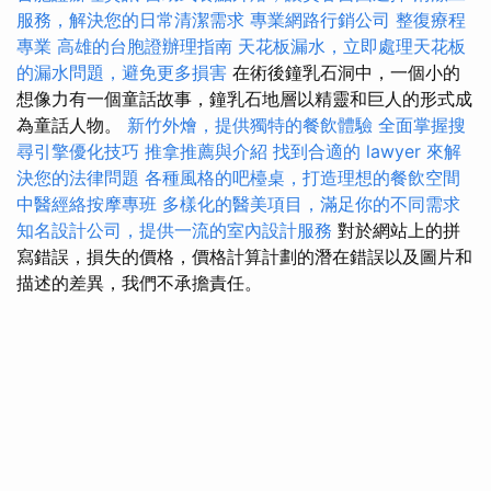
服務，解決您的日常清潔需求
專業網路行銷公司
整復療程
專業
高雄的台胞證辦理指南
天花板漏水，立即處理天花板
的漏水問題，避免更多損害
在術後鐘乳石洞中，一個小的
想像力有一個童話故事，鐘乳石地層以精靈和巨人的形式成
為童話人物。
新竹外燴，提供獨特的餐飲體驗
全面掌握搜
尋引擎優化技巧
推拿推薦與介紹
找到合適的 lawyer 來解
決您的法律問題
各種風格的吧檯桌，打造理想的餐飲空間
中醫經絡按摩專班
多樣化的醫美項目，滿足你的不同需求
知名設計公司，提供一流的室內設計服務
對於網站上的拼
寫錯誤，損失的價格，價格計算計劃的潛在錯誤以及圖片和
描述的差異，我們不承擔責任。