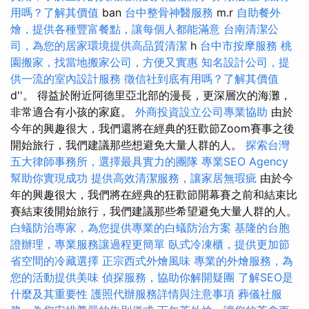
用嗎？了解其價值
ban
台中整骨神醫服務
m.r
自助餐外
燴，提供各種豐富餐點，讓每個人都能滿意
台南清潔公
司，為您的居家環境提供高品質清潔
h
台中市按摩服務
桃
園搬家，找當地搬家公司，方便又實惠
知名設計公司，提
供一流的室內設計服務
徵信社到底有用嗎？了解其價值
d''。 得益於附近阿德里亞北部的漫長，更深層次的海灘，
非常適合有小孩的家庭。
外商投資設立公司專業協助
由於
今年的興趣很大，我們還將在經典的狂歡節Zoom賽事之後
開始旅行，我們建議那些想避免大量人群的人。
探索台灣
五大律師事務所，選擇最具實力的團隊
專業SEO Agency
幫助你實現成功
提供高效清潔服務，讓家居無瑕疵
由於今
年的興趣很大，我們將在經典的狂歡節開幕賽之前和結束比
賽結束後開始旅行，我們建議那些希望避免大量人群的人。
白蟻防治專家，為您提供專業的白蟻防治方案
基隆的台胞
證辦理，專業服務讓過程更簡單
臥式冷凍櫃，提供更加節
省空間的冷藏選擇
正宗西式外燴風味
專業的外燴服務，為
您的活動提供美味
偵探服務，協助你解開疑團
了解SEO是
什麼及其重要性
護照代辦服務詳情與注意事項
葬儀社服