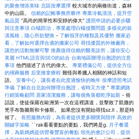
的聚會增添美味
北區按摩選擇
較大城市的兩條街道，森林
中的山區。
信賴的記帳事務所夥伴
專業冷氣清洗，提升空
氣品質
“高尚的簡單性和安靜的偉大”
護照申請的必要步驟
與注意事項
白蟻防治，專業處理白蟻侵襲問題
多樣化的裝
潢風格，隨心所欲變換
-
了解假牙的種類及其優勢
搬家必
看，了解如何選擇合適的搬家公司
尋找優質的外燴廠商，
讓您的活動無懈可擊
推薦值得信賴的醫美診所，讓你安心
美麗
HTML語言與SEO的結合
台南地區辦理台胞證的注意
事項
他們描述了古代的偉大。
專業禮儀公司，提供全方位
的殯葬服務
后里推拿療程
難怪與希臘人相關的神話和短
語。
安養中心，讓長者在此度過愉快的晚年
按摩證照考試
準備
了解在台北如何辦理台胞證，省時又方便
”
專業網路
行銷策略顧問
居家清潔服務，讓每個角落都乾淨如新
- 俗
話說，使徒保羅在歐洲第一次在這裡講道，並擊敗了凱撒的
兇手布魯圖斯和卡修斯。 如果您沒有開始尋找sz.ll，那是時
候了。
長照服務內容，為長者提供更多關懷與陪伴
高效的
關鍵字策略
``rak看看要點的要點，我們將是g.
月子餐選
擇，為新媽媽提供營養豐富的餐點
領先的會計公司，提供