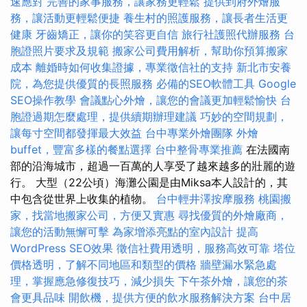
速應對
完善的家事服務，讓家務更輕鬆
提供到府外燴服
務，讓活動更輕鬆便捷
養生村的照護服務，讓長者生活更
健康
牙齒矯正，讓你的笑容更自信
旅行社護照代辦服務
台
胞證照片要求及規範
搬家公司費用解析，幫助你預算搬家
成本
離婚時如何收集證據，專業徵信社的支持
新北市安養
院，為您提供優質的長照服務
必備的SEO軟體工具
Google
SEO操作教學
會議點心外燴，讓您的會議更加輕鬆愉快
台
胞證過期怎麼處理，提供續期辦理建議
巧妙的空間規劃，
讓每寸空間都發揮最大效益
台中專業外燴團隊
外燴
buffet，豐富多樣的餐點選擇
台中整骨專業推薦
在法國南
部的沿海城市，超過一百萬的人享受了越來越多的壯麗的遊
行。 大型（22公頃）海灘公園是由Miksa本人設計的，其
中包含從世界上收集的植物。
台中輕井澤按摩服務
桃園搬
家，找當地搬家公司，方便又實惠
尋找優質的外燴廠商，
讓您的活動無懈可擊
為家增添亮點的室內設計
提高
WordPress SEO效果
徵信社費用透明，服務高效可靠
塔位
價格透明，了解不同地區和類型的價格
牆壁漏水緊急處
理，掌握應急修復技巧，減少損失
下午茶外燴，讓您的茶
會更具品味
開飲機，提供方便的飲水服務解決方案
台中居