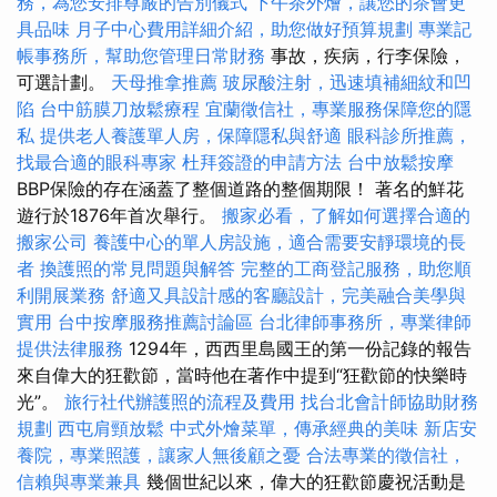
務，為您安排尊嚴的告別儀式
下午茶外燴，讓您的茶會更
具品味
月子中心費用詳細介紹，助您做好預算規劃
專業記
帳事務所，幫助您管理日常財務
事故，疾病，行李保險，
可選計劃。
天母推拿推薦
玻尿酸注射，迅速填補細紋和凹
陷
台中筋膜刀放鬆療程
宜蘭徵信社，專業服務保障您的隱
私
提供老人養護單人房，保障隱私與舒適
眼科診所推薦，
找最合適的眼科專家
杜拜簽證的申請方法
台中放鬆按摩
BBP保險的存在涵蓋了整個道路的整個期限！ 著名的鮮花
遊行於1876年首次舉行。
搬家必看，了解如何選擇合適的
搬家公司
養護中心的單人房設施，適合需要安靜環境的長
者
換護照的常見問題與解答
完整的工商登記服務，助您順
利開展業務
舒適又具設計感的客廳設計，完美融合美學與
實用
台中按摩服務推薦討論區
台北律師事務所，專業律師
提供法律服務
1294年，西西里島國王的第一份記錄的報告
來自偉大的狂歡節，當時他在著作中提到“狂歡節的快樂時
光”。
旅行社代辦護照的流程及費用
找台北會計師協助財務
規劃
西屯肩頸放鬆
中式外燴菜單，傳承經典的美味
新店安
養院，專業照護，讓家人無後顧之憂
合法專業的徵信社，
信賴與專業兼具
幾個世紀以來，偉大的狂歡節慶祝活動是