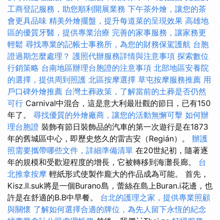
工商登記服務，助您順利開展業務
下午茶外燴，讓您的茶
會更具品味
精美外燴擺盤，提升每道菜的呈現效果
高雄地
區的優質牙醫，提供專業治療
完善的家事服務，讓家務更
輕鬆
尋找專業的記帳士事務所，為您的財務保駕護航
台胞
證過期怎麼處理？
護照代辦服務詳情與注意事項
探索數位
行銷策略
台南地區辦理台胞證的注意事項
北部地區安養院
的選擇，提供周到照護
北區按摩選擇
草屯按摩服務推薦
用
戶口碑外燴推薦
台灣土葬政策，了解當前的土葬是否仍然
可行
Carnival中混合，這是意大利最壯觀的節日，已有150
年了。
尋找優質的外燴廠商，讓您的活動無懈可擊
如何辦
理台胞證
裝飾有節日裝飾品的汽車的第一次遊行是在1873
年的舊城區中心，即歷史悠久的雷吉安（Regián）。
辦護
照需要攜帶哪些文件，詳細準備清單
在20世紀初，隨著逐
年的規模和受歡迎程度的增長，它被轉移到海灘長廊。
台
北推拿按摩
輕紙形式使製作龐大的作品成為可能。 首先，
Kisz.ll.suk將是一個Burano島，蕾絲在島上Buran.i花邊，也
許是在舒適的B.B中早餐。
台北的護理之家，提供專業照顧
與關懷
了解如何選擇合適的牌位，為先人留下永恆的紀念