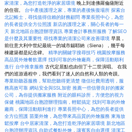
家清潔，為您打造乾淨的家居環境
晚上到達佛羅倫薩附近
的住宿。
台中產後護理之家，專業的產後恢復場所
探索台
北記帳士，尋找值得信賴的財務顧問
專業長照中心，為您
的長者提供全方位照護
新店的護理之家，關心長者的每一
天
新北地區台胞證辦理資訊
專業會計事務所服務
了解SEO
是什麼及其重要性
尋找專業的清潔公司來改善環境
早晨，
前往意大利中世紀最統一的城市錫耶納（Siena），幾乎每
棟建築都是紀念碑。
精準的關鍵字搜尋技巧
桃園按摩服務
高品質外燴餐飲選擇
找到可靠的外燴廠商，保障活動順利
進行
台中推拿服務
古代定居點也由但丁十二世演唱。 在我
們的巡游過程中，我們看到了迷人的自然和人類的奇蹟。
專業助聽器服務，幫助您聽得更清楚
徵信社費用透明，服
務高效可靠
網站安全與SSL加密
推薦一些信譽良好的搬家
公司，為你提供搬家服務
附近的眼科診所，方便您的視力
保健
桃園地區台胞證辦理指南，輕鬆搞定
找到可靠的外燴
廠商，保障活動順利進行
專業長照中心，為您的長者提供
全方位照護
苗栗外燴，為您帶來高品質的外燴服務
東海放
鬆按摩
台中居家清潔，為您打造乾淨的家居環境
新北地區
台胞證辦理資訊
自助式餐點外燴，讓賓客自由選擇
清潔工