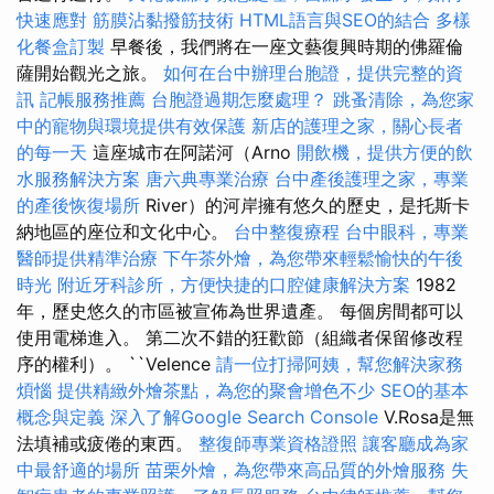
快速應對
筋膜沾黏撥筋技術
HTML語言與SEO的結合
多樣
化餐盒訂製
早餐後，我們將在一座文藝復興時期的佛羅倫
薩開始觀光之旅。
如何在台中辦理台胞證，提供完整的資
訊
記帳服務推薦
台胞證過期怎麼處理？
跳蚤清除，為您家
中的寵物與環境提供有效保護
新店的護理之家，關心長者
的每一天
這座城市在阿諾河（Arno
開飲機，提供方便的飲
水服務解決方案
唐六典專業治療
台中產後護理之家，專業
的產後恢復場所
River）的河岸擁有悠久的歷史，是托斯卡
納地區的座位和文化中心。
台中整復療程
台中眼科，專業
醫師提供精準治療
下午茶外燴，為您帶來輕鬆愉快的午後
時光
附近牙科診所，方便快捷的口腔健康解決方案
1982
年，歷史悠久的市區被宣佈為世界遺產。 每個房間都可以
使用電梯進入。 第二次不錯的狂歡節（組織者保留修改程
序的權利）。 ``Velence
請一位打掃阿姨，幫您解決家務
煩惱
提供精緻外燴茶點，為您的聚會增色不少
SEO的基本
概念與定義
深入了解Google Search Console
V.Rosa是無
法填補或疲倦的東西。
整復師專業資格證照
讓客廳成為家
中最舒適的場所
苗栗外燴，為您帶來高品質的外燴服務
失