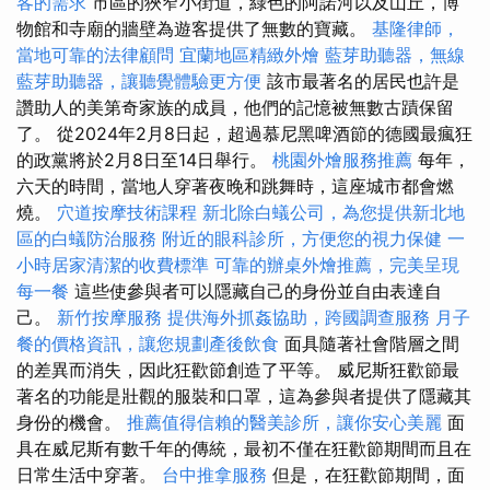
客的需求
市區的狹窄小街道，綠色的阿諾河以及山丘，博
物館和寺廟的牆壁為遊客提供了無數的寶藏。
基隆律師，
當地可靠的法律顧問
宜蘭地區精緻外燴
藍芽助聽器，無線
藍芽助聽器，讓聽覺體驗更方便
該市最著名的居民也許是
讚助人的美第奇家族的成員，他們的記憶被無數古蹟保留
了。 從2024年2月8日起，超過慕尼黑啤酒節的德國最瘋狂
的政黨將於2月8日至14日舉行。
桃園外燴服務推薦
每年，
六天的時間，當地人穿著夜晚和跳舞時，這座城市都會燃
燒。
穴道按摩技術課程
新北除白蟻公司，為您提供新北地
區的白蟻防治服務
附近的眼科診所，方便您的視力保健
一
小時居家清潔的收費標準
可靠的辦桌外燴推薦，完美呈現
每一餐
這些使參與者可以隱藏自己的身份並自由表達自
己。
新竹按摩服務
提供海外抓姦協助，跨國調查服務
月子
餐的價格資訊，讓您規劃產後飲食
面具隨著社會階層之間
的差異而消失，因此狂歡節創造了平等。 威尼斯狂歡節最
著名的功能是壯觀的服裝和口罩，這為參與者提供了隱藏其
身份的機會。
推薦值得信賴的醫美診所，讓你安心美麗
面
具在威尼斯有數千年的傳統，最初不僅在狂歡節期間而且在
日常生活中穿著。
台中推拿服務
但是，在狂歡節期間，面