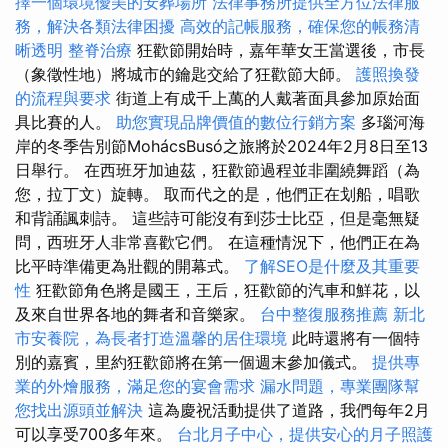
擇一個環境優美的安葬場所
法律事務所提供全方位法律服
務，解決各類法律困擾
高效的記帳服務，確保您的帳務清
晰透明
整脊治療
狂歡節開始時，嘉年華女王當選後，市長
（象徵性地）將城市的鑰匙交給了狂歡節大師。
護照換發
的流程與要求
街道上有成千上萬的人戴著面具參加原始面
具比賽的人。
助您實現品牌價值的數位行銷方案
多瑙河海
岸的冬季告別節​​MohácsBusó之旅將於2024年2月8日至13
日舉行。 在西班牙加迪茲，狂歡節過程並非圍繞舞蹈（為
您，拉丁文）旋轉。 取而代之的是，他們正在划船，唱歌
和背誦諷刺詩。 這些詩可能沒有到莎士比亞，但是毫無疑
問，西班牙人非常喜歡它們。 在這種情況下，他們正在為
比平時準備更為壯觀的開幕式。
了解SEO是什麼及其重要
性
狂歡節角色將是國王，王后，狂歡節的汽車和鮮花，以
及來自世界各地的舞者和音樂家。
台中整復服務推薦
新北
市安養院，為長者打造溫馨的居住環境
此時還將有一個特
別的嘉賓，里約狂歡節將在第一個週末參加儀式。
提供專
業的外燴服務，滿足您的宴會需求
漏水問題，專業團隊幫
您找出源頭並解決
這為慶祝活動提供了道路，我們每年2月
可以享受700多年來。
台北月子中心，提供安心的月子照護