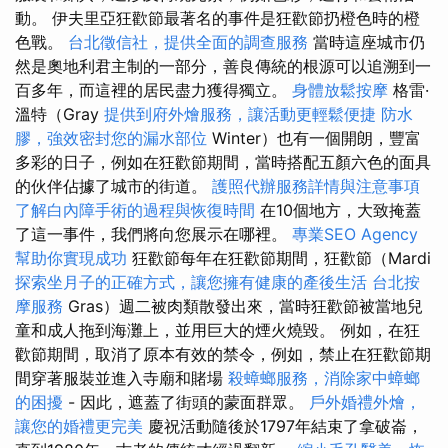
動。 伊夫里亞狂歡節最著名的事件是狂歡節扔橙色時的橙
色戰。
台北徵信社，提供全面的調查服務
當時這座城市仍
然是奧地利君主制的一部分，善良傳統的根源可以追溯到一
百多年，而這裡的居民盡力獲得獨立。
身體放鬆按摩
格雷·
溫特（Gray
提供到府外燴服務，讓活動更輕鬆便捷
防水
膠，強效密封您的漏水部位
Winter）也有一個開朗，豐富
多彩的日子，例如在狂歡節期間，當時搭配五顏六色的面具
的伙伴佔據了城市的街道。
護照代辦服務詳情與注意事項
了解白內障手術的過程與恢復時間
在10個地方，大致掩蓋
了這一事件，我們將向您展示在哪裡。
專業SEO Agency
幫助你實現成功
狂歡節每年在狂歡節期間，狂歡節（Mardi
探索坐月子的正確方式，讓您擁有健康的產後生活
台北按
摩服務
Gras）週二被肉類散發出來，當時狂歡節被當地兒
童和成人拖到海灘上，並用巨大的煙火燒毀。 例如，在狂
歡節期間，取消了原本有效的禁令，例如，禁止在狂歡節期
間穿著服裝並進入寺廟和賭場
殺蟑螂服務，消除家中蟑螂
的困擾
- 因此，遮蓋了街頭的蒙面群眾。
戶外婚禮外燴，
讓您的婚禮更完美
慶祝活動隨後於1797年結束了拿破崙，