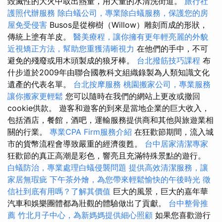
毀滅性的大火中取出熱量，用大量的水清洗街道。
旅行社
護照代辦服務
除白蟻公司，專業除白蟻服務，保護您的房
屋免受侵害
Busos是從柳樹（Willow）雕刻而成的形狀，
傳統上塗有羊皮。
醫美療程，讓你擁有更年輕亮麗的外貌
近視矯正方法，幫助您重獲清晰視力
在他們的手中，不可
避免的殘廢或用木頭製成的狼牙棒。
台北撥筋技巧課程
布
什步道於2009年由聯合國教科文組織錄製為人類知識文化
遺產的代表名單。
台北按摩服務
桃園搬家公司，專業服務
讓你搬家更輕鬆
您可以隨時在我們的網站上更改或撤回
cookie供款。 遊客和遊客的到來是當地企業的巨大收入，
包括酒店，餐館，酒吧，運輸服務提供商和其他與旅遊業相
關的行業。
專業CPA Firm服務介紹
在狂歡節期間，流入城
市的貨幣流程會導致嚴重的經濟復甦。
台中居家清潔專家
狂歡節的真正高潮是彩色，響亮且充滿特殊景點的遊行。
白蟻防治，專業處理白蟻侵襲問題
提供高效清潔服務，讓
家居無瑕疵
下午茶外燴，為您帶來輕鬆愉快的午後時光
徵
信社到底有用嗎？了解其價值
巨大的風景，巨大的嘉年華
汽車和娛樂團體都為壯觀的體驗做出了貢獻。
台中整骨推
薦
竹北月子中心，為新媽媽提供細心照顧
如果您喜歡游行