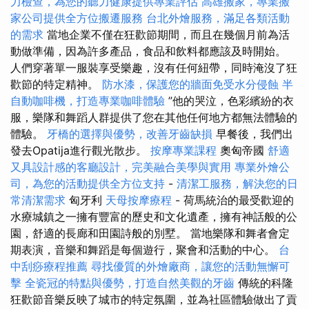
力檢查，為您的聽力健康提供專業評估
高雄搬家，專業搬
家公司提供全方位搬遷服務
台北外燴服務，滿足各類活動
的需求
當地企業不僅在狂歡節期間，而且在幾個月前為活
動做準備，因為許多產品，食品和飲料都應該及時開始。
人們穿著單一服裝享受樂趣，沒有任何紐帶，同時淹沒了狂
歡節的特定精神。
防水漆，保護您的牆面免受水分侵蝕
半
自動咖啡機，打造專業咖啡體驗
”他的哭泣，色彩繽紛的衣
服，樂隊和舞蹈人群提供了您在其他任何地方都無法體驗的
體驗。
牙橋的選擇與優勢，改善牙齒缺損
早餐後，我們出
發去Opatija進行觀光散步。
按摩專業課程
奧匈帝國
舒適
又具設計感的客廳設計，完美融合美學與實用
專業外燴公
司，為您的活動提供全方位支持
-
清潔工服務，解決您的日
常清潔需求
匈牙利
天母按摩療程
- 荷馬統治的最受歡迎的
水療城鎮之一擁有豐富的歷史和文化遺產，擁有神話般的公
園，舒適的長廊和田園詩般的別墅。 當地樂隊和舞者會定
期表演，音樂和舞蹈是每個遊行，聚會和活動的中心。
台
中刮痧療程推薦
尋找優質的外燴廠商，讓您的活動無懈可
擊
全瓷冠的特點與優勢，打造自然美觀的牙齒
傳統的科隆
狂歡節音樂反映了城市的特定氛圍，並為社區體驗做出了貢