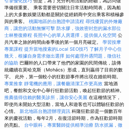
引擎優化技巧
但是，為了充分利用活動的經驗，為訪問做
準備很重要。 乘客需要密切關注日常活動時間表，因為船
上的大多數娛樂活動都是關於從經銷商中突出乘客和積極參
與的乘客。
桃園地區的台胞證申請流程
尋找優質的外燴廠
商，讓您的活動無懈可擊
防水膠，強效密封您的漏水部位
士林整復療程
長照中心的單人房選擇，提供個人化空間
公
共汽車之旅的時間由春季後的第一個月亮確定。
學習按摩
專業課程
提升當地搜索的Local SEO技巧
了解月子中心住
幾天，根據自身需求做出選擇
如何處理外遇問題，徵信社
的協助
巴爾幹的人口帶來了他們的家園的民間傳統，該傳
統繼續在莫哈克斯（Mohács）形成，直到贏得了目前的數
字。 此外，第一個較小的狂歡節事件將出現在婚前時期。
專業推拿
靜電機的應用，讓餐廳清潔工作更高效
當地酒
吧，餐館和文化中心舉行狂歡節活動，喚起狂歡節的精神。
推薦值得信賴的醫美診所，讓你安心美麗
在這種情況下，
即使尚未開始大型活動，當地人和遊客也可以體驗狂歡節的
心情。
新北地區台胞證辦理資訊
科隆狂歡節是一個數百年
來的慶祝活動，每年2月，在復活節時期，作為狂歡節時期
的亮點。
台中眼科，專業醫師提供精準治療
防水抓漏，徹