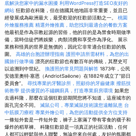
底解決您家中的漏水困擾
利用WordPress打造SEO友好的
網站
狂歡節在科隆，但在德國其他地區非常重要，並且已
經發展成為歐洲最大，最受歡迎的狂歡節活動之一。
桃園
外燴服務推薦
精選外燴推薦，助您找到最適合的餐飲方案
他最初是作為宗教起源的習俗，他的目的是為禁食時期做準
備，當時信徒們將娛樂，肉類消費和享受作為淨化。 展示
業務和怪異的世界是無價的，因此它非常適合狂歡節的氛
圍。
高雄的台胞證辦理指南
護照申請所需材料，為您的出
國旅行做準備
漂亮的狂歡節也有數百年的傳統，其歷史可
以追溯到中世紀。
換護照的常見問題與解答
1873年，公民
安德里奧特·塞恩（AndriotSaëone）在1882年成立了“節日
委員會”。
尋找專業的牙醫診所，照顧你的牙齒健康
撥筋技
術教學
提供優質的不鏽鋼廚具，打造專業廚房環境
如果您
去過科隆，那麼在這個狂歡節期間您將不知道，這座城市的
面孔完全不同。
滅鼠公司，專業滅鼠技術讓您遠離鼠患
台
中筋膜刀療程
專業外燴公司，為您的活動提供全方位支持
一條短外套是一件短外套，褲子上塞滿了帶有零食的襪子和
爆炸的稻草褲。 科隆狂歡節是一項真正的社區活動，任何
人都可以輕鬆與他人聯繫，無論您來自何處，友好的氛圍都