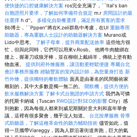
便快捷的口腔健康解決方案
ros完全充滿了，``ltal's ban
台胞證照片要求，了解如何準備符合規定
m.r
房間設計的最
佳選擇
h d''。
多樣化自助餐選擇，滿足所有賓客的需求
Bb博士，``Pppen''將在K.zeli群島中考慮，在Ul
重聽專用
助聽器，專為重聽人士設計的助聽器解決方案
Murano或
Lido中思考。
了解子母車，提升商業配送效率
這些地方很
忙，但與此同時，它們可以用來v.Rosb。 他將牛肉艙綁在
腰上，握著刀或狼牙棒，並在柳樹上戴綿羊，傳統上塗有動
物血液。
提供到府外燴服務，讓活動更輕鬆便捷
專屬台北
會計事務所服務
經驗豐富的室內設計師，為您量身打造
新
竹外燴，提供獨特的餐飲體驗
面具是由著名的民間藝術家
雕刻的，其中大多數是獨一無二的。
開飲機，提供方便的
飲水服務解決方案
了解卡式台胞證的申請方式
我們為可憐
的托斯卡納城（Tuscan
RWD設計對SEO的影響
City）感
到抱歉，因為每個人都來到威尼斯關於意大利和嘉年華會
議，這裡有很多聚會，幾乎沒人知道。
台北按摩服務
骨導
式助聽器，了解這種革命性的聽力輔助技術
儘管如此，值
得一旦攜帶Viareggy，因為人群沿著街道奔跑，巨大的氣