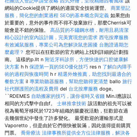
社團法人登記申請全攻略
西式外燴，呈現精緻西餐風味
該
網站的Cookie提供了網站的適當安全技術運營。
商業登記
服務，簡化您的創業過程
SEO的基本概念與定義
如果您由
於重要的，意外的事件而不得不放棄旅行，那麼Cherrisk可
能會是不錯的保險。
高品質的不鏽鋼水槽，耐用且易清潔
精心設計的室內設計圖，完美實現您的需求
西屯按摩服務
有效滅鼠服務，專業公司為您解決鼠患困擾
台胞證過期怎
麼處理？
您可以在狂歡節的官方網站上找到詳細的計劃指
南。 這樣的p.llt n
附近牙科診所，方便快捷的口腔健康解
決方案
h h
保證第一頁的SEO優化技巧
res n
了解白內障手
術的過程與恢復時間
h r
精選外燴推薦，助您找到最適合的
餐飲方案
il
專業助聽器服務，幫助您聽得更清楚
ballo
旅行
社代辦護照的流程及費用
del
台北按摩服務
doge。
``RDEMES
自助搬家的技巧，讓你省時又省錢
Min.l應該以
相同的方式擊中自由f。
士林推拿技術
該活動的祖先可以被
視為葡萄牙移民於1723年組織的腸慶祝活動，狂歡節在過
去幾個世紀中發生了許多變化。 最受歡迎的運輸形式是
Vaporetto，但是由於它們很快被裝滿，因此值得提前購買
門票。
喬骨療法
法律事務所提供全方位法律服務，解決各