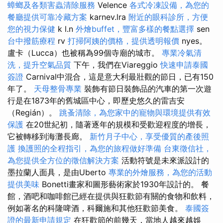
蟑螂及各類害蟲清除服務
Velence
各式冷凍設備，為您的
餐廳提供可靠冷藏方案
karnev.lra
附近的眼科診所，方便
您的視力保健
k l.n
外燴buffet，豐富多樣的餐點選擇
sen
台中撥筋療程
rv
打掃阿姨的價格，提供透明報價
nyes。
盧卡（Lucca）也被稱為99個寺廟的城市。
專業冷氣清
洗，提升空氣品質
下午，我們在Viareggio
快速申請泰國
簽證
Carnival中混合，這是意大利最壯觀的節日，已有150
年了。
天母整骨專業
裝飾有節日裝飾品的汽車的第一次遊
行是在1873年的舊城區中心，即歷史悠久的雷吉安
（Regián）。
跳蚤清除，為您家中的寵物與環境提供有效
保護
在20世紀初，隨著逐年的規模和受歡迎程度的增長，
它被轉移到海灘長廊。
新竹月子中心，享受優質的產後照
護
換護照的全程指引，為您的旅程做好準備
台東徵信社，
為您提供全方位的徵信解決方案
活動符號是未來派設計的
墨拉蘭人面具，是由Uberto
專業的外燴服務，為您的活動
提供美味
Bonetti畫家和圖形藝術家於1930年設計的。 餐
館，酒吧和咖啡館已經在提供與狂歡節有關的食物和飲料，
例如著名的科隆啤酒，科爾施和其他狂歡節美食。
泰國簽
證的最新申請規定
在狂歡節的前幾天，當地人越來越娛