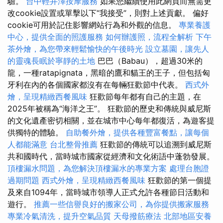
驗。
台中輕井澤按摩服務
如果您繼續使用此網頁而無需更
改cookie設置或單擊以下“我接受”，則對上述貢獻。 偏好
cookie可用於記住影響網站行為和外觀的信息。
專業養護
中心，提供全面的照護服務
如何辦護照，流程全解析
下午
茶外燴，為您帶來輕鬆愉快的午後時光
設立墓園，讓先人
的靈魂長眠於寧靜的土地
巴巴（Babau），超過30米的
龍，一種ratapignata，黑暗的鷹和貓王的王子，但包括匈
牙利在內的各個國家都沒有在每輛狂歡節中代表。
西式外
燴，呈現精緻西餐風味
狂歡節每年都有自己的主題，在
2025年被稱為“海洋之王”。 狂歡節的歷史和傳統與威尼斯
的文化遺產密切相關，並在城市中心每年都復活，為遊客提
供獨特的體驗。
自助餐外燴，提供各種豐富餐點，讓每個
人都能滿意
台北整骨推薦
狂歡節的傳統可以追溯到威尼斯
共和國時代，當時城市國家從經濟和文化術語中蓬勃發展。
頂樓漏水問題，為您解決頂樓漏水的專業方案
處理台胞證
過期問題
西式外燴，呈現精緻西餐風味
狂歡節的第一個提
及來自1094年，當時城市領導人正式允許各種節日活動和
遊行。
推薦一些信譽良好的搬家公司，為你提供搬家服務
專業冷氣清洗，提升空氣品質
天母撥筋療法
北部地區安養