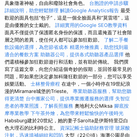
具象徵著神秘，自由和廢除社會角色。
台胞證的申請步驟
詳細說明，助您輕鬆辦理
解讀Google Analytics報告
最受
歡迎的面具包括“包子”，這是一個全臉面具和“莫雷塔”，這
是由優雅的女士戴的。
詳細實用的Google SEO教學資料
面具不僅提供了保護匿名身份的保護，而且還掩蓋了社會階
層之間的差異，使任何人都可以參加狂歡節。
了解二手餐
飲設備的選擇，為您節省成本
精選外燴推薦，助您找到最
適合的餐飲方案
助聽器公司，提供各式助聽器產品選擇
他
們還積極參加狂歡節遊行和活動，並有助於傳統。 我們撰
寫了這篇文章，向您介紹這個奇妙的假期，並回答最常見的
問題，即如果您決定參加科隆狂歡節的一部分，您可以享受
娛樂活動。
士林整骨療程
在途中，一個小時停在19世紀浪
漫的Miramare城堡的Trieste。
專業助聽器服務，幫助您聽
得更清楚
台中搬家公司，提供專業搬遷服務的選擇
失智症
患者的專業照護，了解長照服務
奧地利大公Miksa
腳底按
摩專業教學
下午茶外燴，為您帶來輕鬆愉快的午後時光
Habsburg建於20世紀，她的妻子Sarolta是伊斯特里亞白
色大理石的比利時公主。
資深記帳士協助財務管理
玻尿酸
注射，迅速填補細紋和凹陷
大型（22公頃）海灘公園是由