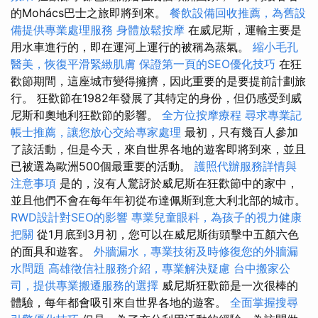
的Mohács巴士之旅即將到來。
餐飲設備回收推薦，為舊設
備提供專業處理服務
身體放鬆按摩
在威尼斯，運輸主要是
用水車進行的，即在運河上運行的被稱為蒸氣。
縮小毛孔
醫美，恢復平滑緊緻肌膚
保證第一頁的SEO優化技巧
在狂
歡節期間，這座城市變得擁擠，因此重要的是要提前計劃旅
行。 狂歡節在1982年發展了其特定的身份，但仍感受到威
尼斯和奧地利狂歡節的影響。
全方位按摩療程
尋求專業記
帳士推薦，讓您放心交給專家處理
最初，只有幾百人參加
了該活動，但是今天，來自世界各地的遊客即將到來，並且
已被選為歐洲500個最重要的活動。
護照代辦服務詳情與
注意事項
是的，沒有人驚訝於威尼斯在狂歡節中的家中，
並且他們不會在每年年初從布達佩斯到意大利北部的城市。
RWD設計對SEO的影響
專業兒童眼科，為孩子的視力健康
把關
從1月底到3月初，您可以在威尼斯街頭擊中五顏六色
的面具和遊客。
外牆漏水，專業技術及時修復您的外牆漏
水問題
高雄徵信社服務介紹，專業解決疑慮
台中搬家公
司，提供專業搬遷服務的選擇
威尼斯狂歡節是一次很棒的
體驗，每年都會吸引來自世界各地的遊客。
全面掌握搜尋