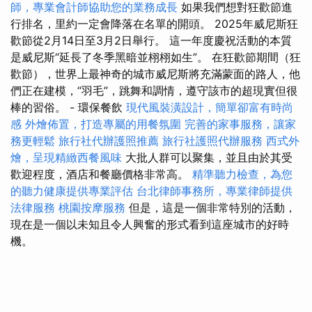
師，專業會計師協助您的業務成長
如果我們想對狂歡節進
行排名，里約一定會降落在名單的開頭。 2025年威尼斯狂
歡節從2月14日至3月2日舉行。 這一年度慶祝活動的本質
是威尼斯“延長了冬季黑暗並栩栩如生”。 在狂歡節期間（狂
歡節），世界上最神奇的城市威尼斯將充滿蒙面的路人，他
們正在建模，“羽毛”，跳舞和調情，遵守該市的超現實但很
棒的習俗。 - 環保餐飲
現代風裝潢設計，簡單卻富有時尚
感
外燴佈置，打造專屬的用餐氛圍
完善的家事服務，讓家
務更輕鬆
旅行社代辦護照推薦
旅行社護照代辦服務
西式外
燴，呈現精緻西餐風味
大批人群可以聚集，並且由於其受
歡迎程度，酒店和餐廳價格非常高。
精準聽力檢查，為您
的聽力健康提供專業評估
台北律師事務所，專業律師提供
法律服務
桃園按摩服務
但是，這是一個非常特別的活動，
現在是一個以未知且令人興奮的形式看到這座城市的好時
機。