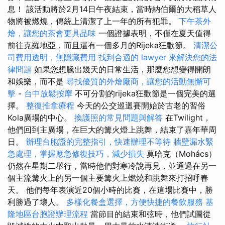
息！ 該活動將於2月14日午夜結束，當時納伯爾的大稻草人
物將被燃燒，傳統上清潔了上一年的所有犯罪。
下午茶外
燴，讓您的茶會更具品味
一個證據表明，不僅在夏天值得
前往克羅地亞，而且還有一個多月的Rijeka狂歡節。
清潔公
司費用透明，無隱藏費用
找到合適的 lawyer 來解決您的法
律問題
如果您想騰出幾天的日常生活，那麼您想變得開朗
和娛樂，而不是
尋找優質的外燴廠商，讓您的活動無懈可
擊
-
台中放鬆按摩
不可分割的rijeka狂歡節是一個完美的選
擇。
整復推拿療程
今天的公交巡迴賽開始於古老的習俗
Kola廣場的中心。
換護照的常見問題與解答
在Twilight，
他們回到主廣場，在巨大的篝火燈上跳舞，結束了嘉年華周
日。
辦理台胞證的完整指引，快速辦理不等待
牆壁漏水緊
急處理，掌握應急修復技巧，減少損失
莫哈克（Mohács）
仍然在星期二舉行，當時他們對寒冷說再見，並通過在另一
個主流篝火上的另一個主要篝火上燃燒和跳舞來打招呼春
天。 他們每年表演近20個小時的比賽，在這場比賽中，勝
利勝過了壞人。
多樣化餐盒選擇，方便快捷的餐飲服務
基
隆地區台胞證辦理流程
當節目的結束和弦時，他們試圖從