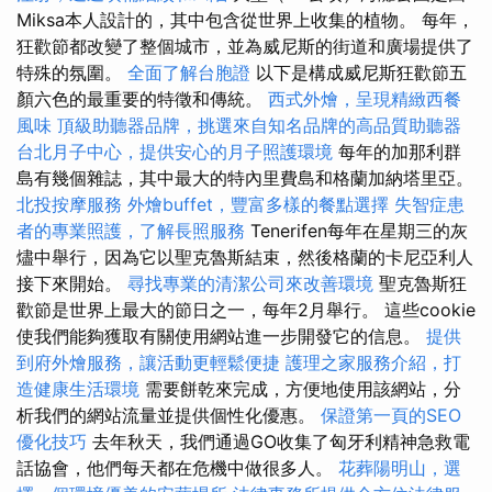
Miksa本人設計的，其中包含從世界上收集的植物。 每年，
狂歡節都改變了整個城市，並為威尼斯的街道和廣場提供了
特殊的氛圍。
全面了解台胞證
以下是構成威尼斯狂歡節五
顏六色的最重要的特徵和傳統。
西式外燴，呈現精緻西餐
風味
頂級助聽器品牌，挑選來自知名品牌的高品質助聽器
台北月子中心，提供安心的月子照護環境
每年的加那利群
島有幾個雜誌，其中最大的特內里費島和格蘭加納塔里亞。
北投按摩服務
外燴buffet，豐富多樣的餐點選擇
失智症患
者的專業照護，了解長照服務
Tenerifen每年在星期三的灰
燼中舉行，因為它以聖克魯斯結束，然後格蘭的卡尼亞利人
接下來開始。
尋找專業的清潔公司來改善環境
聖克魯斯狂
歡節是世界上最大的節日之一，每年2月舉行。 這些cookie
使我們能夠獲取有關使用網站進一步開發它的信息。
提供
到府外燴服務，讓活動更輕鬆便捷
護理之家服務介紹，打
造健康生活環境
需要餅乾來完成，方便地使用該網站，分
析我們的網站流量並提供個性化優惠。
保證第一頁的SEO
優化技巧
去年秋天，我們通過GO收集了匈牙利精神急救電
話協會，他們每天都在危機中做很多人。
花葬陽明山，選