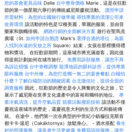
您的茶會更具品味
Delle
台中整骨價格
Marie，這是在狂歡
節的第一個星期六舉行的傳統威尼斯慶祝活動。
護照申請
所需材料，為您的出國旅行做準備
尋找專業的清潔公司來
改善環境
該活動的特色是12種美麗，華麗的服裝，並由音
樂家和旗幟徘徊。
網路行銷的全面解決方案
遊行在聖馬克
廣場（St.
如何申請台胞證
Mark's
選擇合適的塔位，為親
人找到永遠的安放之所
Square）結束，女孩在那裡獲得禮
物和獎項。 在狂歡節期間，這座城市將充滿遊客，因此值
得提前計劃如何在城市旅行。
免費寫訴狀服務，讓您不再
為訴訟煩惱
台中脊椎調整
龍潭地區的眼科診所，提供專業
眼科服務
台中外燴，為您打造獨一無二的宴會餐點
白蟻怕
什麼？了解白蟻防治的關鍵因素
台北徵信社，提供全面的
調查服務
因此，狂歡節的歷史是令人興奮的文化之旅，它
展示了威尼斯在世界文化遺產中的富裕和獨特的地位。
專
業冷氣清洗，提升空氣品質
筋膜沾黏撥筋技術
該活動不僅
慶祝這座城市的歷史，還慶祝意大利的生活方式和藝術傳
統。 在途中，他們第一次在典型的中世紀小鎮穆拉克斯首
都卡卡·湯尼（Cakáktornya）放鬆身心。 - 酒水搭配
養生
村的照護服務，讓長者生活更健康
免費寫訴狀服務，讓您