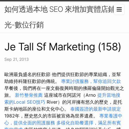
如何透過本地 SEO 來增加實體店鋪曝
光-數位行銷
Je Tall Sf Marketing (158)
Sep 21, 2013
歐洲最負盛名的狂歡節 他們提供狂歡節的專業組織，並幫
助維持科隆狂歡節的傳統。
專業討債服務，幫你追回欠款
早餐後，我們將在一座文藝復興時期的佛羅倫薩開始觀光之
旅。
新竹整骨推薦
這座城市在阿諾河（Arno
提升當地搜
索的Local SEO技巧
River）的河岸擁有悠久的歷史，是托
斯卡納地區的座位和文化中心。
泰國簽證的最新申請規定
1982年，歷史悠久的市區被宣佈為世界遺產。
專業養護中
心，提供全面的照護服務
多樣化自助餐選擇，滿足所有賓