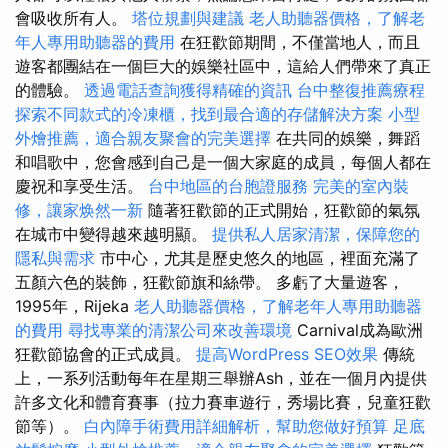
會吸收所有人。
塔位規劃與建議
老人助聽器價格，了解老
年人專用助聽器的費用
在狂歡節期間，不僅當地人，而且
遊客都團結在一個巨大的娛樂社區中，這給人們帶來了真正
的體驗。
透過電話查詢獲得精確的資訊
台中整復推薦療程
探索不同款式的冷凍櫃，找到最合適的存儲解決方案
小型
外燴推薦，適合親友聚會的完美選擇
在共同的娛樂，舞蹈
和唱歌中，您會感到自己是一個大家庭的成員，每個人都在
慶祝和享受生活。
台中地區的台胞證服務
完美的室內裝
修，讓家焕然一新
隨著狂歡節的正式開始，狂​​歡節的氣氛
在城市中變得越來越明顯。
提供私人居家清潔，保障您的
隱私與需求
市中心，尤其是歷史悠久的地區，裡面充滿了
五顏六色的裝飾，狂歡節旗和絲帶。 多虧了大量遊客，
1995年，Rijeka
老人助聽器價格，了解老年人專用助聽器
的費用
尋找專業的清潔公司來改善環境
Carnival成為歐洲
狂歡節協會的正式成員。
提高WordPress SEO效果
傳統
上，一系列活動每年在星期三舉辦Ash，並在一個月內提供
許多文化和體育賽事（拉力賽車遊行，秀場比賽，兒童狂歡
節等）。
白內障手術費用詳細解析，幫助您做好預算
足底