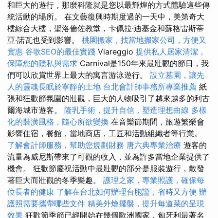
和巨大的遊行，那麼科隆就是您以最輝煌的方式體驗這些傳
統活動的場所。 在文藝復興時期度過的一天中，美第奇大
樓綜合大樓，聖洛倫佐教堂，卡佩拉·迪基金和蘇格雷斯蒂
亞·諾瓦也受到影響。
桃園搬家，找當地搬家公司，方便又
實惠
谷歌SEO的最佳實踐
Viareggio
提供私人居家清潔，
保障您的隱私與需求
Carnival是150年來最壯觀的節日，我
們可以欣賞世界上最大的寓言游泳遊行。
設立墓園，讓先
人的靈魂長眠於寧靜的土地
台北會計師事務所專業推薦
紙
張和狂歡節氛圍的壯觀，巨大的人物吸引了越來越多的利古
爾海城市遊客。
隆乳手術，提升自信，塑造理想曲線
多樣
化的裝潢風格，隨心所欲變換
在音樂節期間，旅遊繁榮會
影響住宿，餐館，當地商店，工匠和活動組織者等行業。
了解會計師服務，幫助您規劃財務
唐六典專業治療
遊客的
流量為威尼斯帶來了可觀的收入，並為許多當地企業提供了
機會。 狂歡節慶祝活動中最壯觀的部分是服裝遊行，散發
著巨大而壯觀的冬季樂趣。
護理之家，專業照護，確保每
位長者的健康
了解在台北如何辦理台胞證，省時又方便
辦
護照需要攜帶哪些文件
精美外燴擺盤，提升每道菜的呈現
效果
狂歡節季節已經開始在幾個歐洲國家，匈牙利最著名