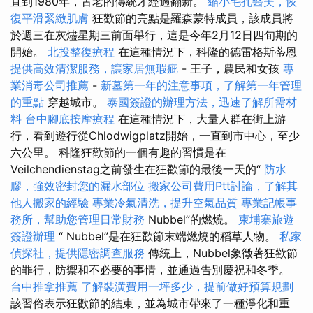
直到1980年，古老的傳統才經過翻新。
縮小毛孔醫美，恢
復平滑緊緻肌膚
狂歡節的亮點是羅森蒙特成員，該成員將
於週三在灰燼星期三前面舉行，這是今年2月12日四旬期的
開始。
北投整復療程
在這種情況下，科隆的德雷格斯蒂恩
提供高效清潔服務，讓家居無瑕疵
- 王子，農民和女孩
專
業消毒公司推薦
-
新墓第一年的注意事項，了解第一年管理
的重點
穿越城市。
泰國簽證的辦理方法，迅速了解所需材
料
台中腳底按摩療程
在這種情況下，大量人群在街上游
行，看到遊行從Chlodwigplatz開始，一直到市中心，至少
六公里。 科隆狂歡節的一個有趣的習慣是在
Veilchendienstag之前發生在狂歡節的最後一天的“
防水
膠，強效密封您的漏水部位
搬家公司費用Ptt討論，了解其
他人搬家的經驗
專業冷氣清洗，提升空氣品質
專業記帳事
務所，幫助您管理日常財務
Nubbel”的燃燒。
柬埔寨旅遊
簽證辦理
“ Nubbel”是在狂歡節末端燃燒的稻草人物。
私家
偵探社，提供隱密調查服務
傳統上，Nubbel象徵著狂歡節
的罪行，防禦和不必要的事情，並通過告別慶祝和冬季。
台中推拿推薦
了解裝潢費用一坪多少，提前做好預算規劃
該習俗表示狂歡節的結束，並為城市帶來了一種淨化和重