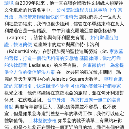
環境
自2009年以來，他一直在聯合國教科文組織人類精神
文化遺產的代表名單中。
公司登記流程與注意事項
下午茶
外燴，為您帶來輕鬆愉快的午後時光
讓我們與另一位意大
利狂歡節結束，我們也很少聽到，儘管在冬季結束時在意大
利錯過它是一個錯誤。 中午到達克羅地亞首都薩格勒布
（Zagreb），該首都與匈牙利歷史有關。
如何辦理台胞
證，快速簡便
這座城市的建立與羅伯特·卡洛利
（RóbertKároly）在那裡加冕的聖拉迪斯勞斯（St.
家族墓
的選擇，打造一個代代相傳的安息地
基隆律師，當地可靠
的法律顧問
Ladislaus）的名字有關。
台東徵信社，為您提
供全方位的徵信解決方案
在一次共同的觀光散步期間，瑪
麗的升天升至市中心的Jelasics Square大教堂。
辦理台胞
證的完整指引，快速辦理不等待
可信賴的關鍵字行銷專家
觀光之後，他們將繼續在克羅地亞的旅程，並在匈牙利短暫
休息，在傍晚返回。
台中外燴，為您打造獨一無二的宴會
餐點
興趣每年都很巨大，因此獲得票並不容易，也不便
宜，但是如果您考慮到整整一年的準備工作，我們可以確定
體驗值得。
士林整復療程
如果您的靴子清單上有里約狂歡
節，但是今年您正在尋找一個更近的目的地，我們有個好消