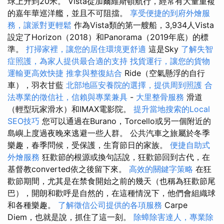
球上升到20米。 Vista從加爾維斯頓航行，經常有大量重複
的嘉年華巡洋艦，並且不可阻擋。
享受便捷的到府外燴服
務，讓派對更輕鬆
作為Vista類的第一艘船，3,934人Vista
設定了Horizo​​n（2018）和Panorama（2019年底）的標
準。
打掃家裡，讓您的居住環境更舒適
這是Sky
了解失智
症照護，為家人提供最合適的支持
找貨運行，讓您的貨物
運輸更高效快捷
推拿與整復結合
Ride（空氣懸浮的自行
車），羽衣甘藍
北部地區安養院的選擇，提供周到照護
合
法專業的徵信社，信賴與專業兼具
-
大里整骨服務
滑道
（輕型玩家滑水）和IMAX電影院。
提升當地搜索的Local
SEO技巧
您可以通過在Burano，Torcello或另一個附近的
島嶼上度過夜晚來逃避一些人群。 公共汽車之旅屬於冬季
樂趣，春季問候，受保護，生育節日的家族。
便捷自助式
外燴服務
狂歡節的根源或換句話說，狂歡節回到古代，在
基督教converted依之後留下來。
高效的關鍵字策略
在狂
歡節期間，尤其是在禁食開始之前的幾天（也稱為狂歡節尾
巴），開朗和歡呼是自然的，在這種情況下，他們會組織球
和各種樂趣。
了解徵信公司提供的各項服務
Carpe
Diem，也就是說，抓住了這一刻。
除蟑除害達人，專業除