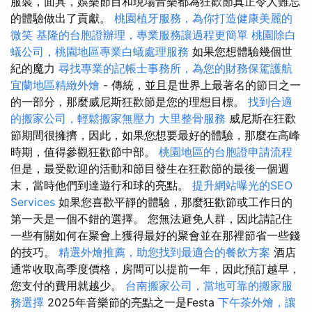
服裝，面具，娛樂節目和現場音樂都為狂歡節真正令人難忘
的體驗做出了貢獻。
桃園植牙服務，為你打造健康美麗的
微笑
基隆的台胞證辦理，專業服務讓過程更簡單
桃園除白
蟻公司，桃園地區專業白蟻處理服務
如果您想體驗幾個世
紀的魔力
尋找專業的記帳士事務所，為您的財務保駕護航
宜蘭地區精緻外燴
- 傳統，並且是世界上最著名的節日之一
的一部分，那麼威尼斯狂歡節是您的理想目標。
找到合適
的搬家公司，輕鬆搬家無壓力
大里整骨服務
威尼斯在狂歡
節期間很擁擠，因此，如果您想要最好的體驗，那麼在高峰
時期，值得參觀狂歡節中部。
桃園地區的台胞證申請流程
但是，最受歡迎的活動和節目發生在狂歡節的最後一個週
末，當時他們到達遊行和球的亮點。
提升網站曝光的SEO
Services
如果您喜歡平靜的體驗，那麼狂歡節或工作日的
第一天是一個不錯的選擇。 您無法避免人群，因此請記住
一些有關如何在聚會上獲得最好的聚會並在那裡節省一些錢
的技巧。
精選外燴推薦，助您找到最適合的餐飲方案
酒店
通常收取高季度價格，房間可以提前一年，因此預訂越早，
您支付的費用就越少。
台南搬家公司，當地可靠的搬家服
務選擇
2025年音樂節的亮點之一是Festa
下午茶外燴，讓