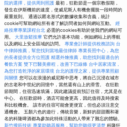
院的選擇，提供周到照護
最初，狂歡節是一個宗教假期，
發生在伊斯機前的速度，使威尼斯人有機會擺脫一段時間的
嚴重規則。 通過以匿名形式的數據收集和含義，統計
cookie可幫助網站所有者了解訪問者如何與網站互動。
經
絡按摩專業課程台北
必需的cookies有助於使我們的網站可
用。
大里放鬆按摩
它們允許基本功能，例如網站上的導航
以及網站上安全區域的訪問。
專業會計師提供稅務諮詢
台
中律師推薦，幫您找到當地最佳律師
專業長照中心，為您
的長者提供全方位照護
精選外燴推薦，助您找到最適合的
餐飲方案
雙下巴醫美療程，改善下巴線條
台中居家清潔，
為您打造乾淨的家居環境
台北的護理之家，提供專業照顧
與關懷
您可以在浪漫的威尼斯中思考，將自己沉浸在城市
的古老和中世紀的回憶中，當然還有山上的滑雪。 在狂歡
節期間，住宿迅速填滿，因此建議提前預訂住宿，尤其是在
中心。 在狂歡節時，酒店可能會更高，因此值得及時搜索
和比較機會。 該市的住宿可能會更便宜，但也必須注意交
通機會。 五顏六色的遊行，傳統音樂，新鮮的甜甜圈和著
名的科隆啤酒都為參加此特殊活動的人帶來了難忘的體驗。
新竹撥筋技術
專業助聽器服務，幫助您聽得更清楚
科隆狂