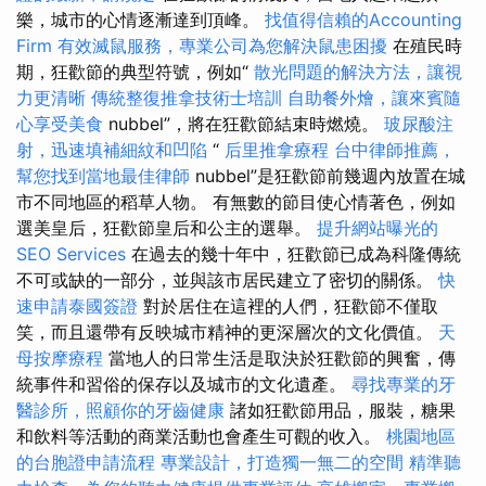
樂，城市的心情逐漸達到頂峰。
找值得信賴的Accounting
Firm
有效滅鼠服務，專業公司為您解決鼠患困擾
在殖民時
期，狂歡節的典型符號，例如“
散光問題的解決方法，讓視
力更清晰
傳統整復推拿技術士培訓
自助餐外燴，讓來賓隨
心享受美食
nubbel”，將在狂歡節結束時燃燒。
玻尿酸注
射，迅速填補細紋和凹陷
“
后里推拿療程
台中律師推薦，
幫您找到當地最佳律師
nubbel”是狂歡節前幾週內放置在城
市不同地區的稻草人物。 有無數的節目使心情著色，例如
選美皇后，狂歡節皇后和公主的選舉。
提升網站曝光的
SEO Services
在過去的幾十年中，狂歡節已成為科隆傳統
不可或缺的一部分，並與該市居民建立了密切的關係。
快
速申請泰國簽證
對於居住在這裡的人們，狂歡節不僅取
笑，而且還帶有反映城市精神的更深層次的文化價值。
天
母按摩療程
當地人的日常生活是取決於狂歡節的興奮，傳
統事件和習俗的保存以及城市的文化遺產。
尋找專業的牙
醫診所，照顧你的牙齒健康
諸如狂歡節用品，服裝，糖果
和飲料等活動的商業活動也會產生可觀的收入。
桃園地區
的台胞證申請流程
專業設計，打造獨一無二的空間
精準聽