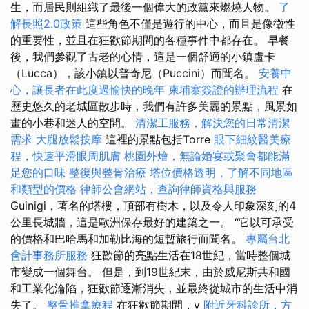
生，而居民則組織了最後一個偉大的政黨來燃燒人物。
了
解長照2.0政策
這些角色不僅是遊行的中心，而且是像徵性
的重要性，並且在狂歡節期間的各種事件中都存在。 早餐
後，我們參觀了古老的心情，這是一個舒適的小鎮盧卡
（Lucca），該小鎮以普奇尼（Puccini）而聞名。
安養中
心，讓長者在此度過愉快的晚年
柬埔寨簽證的辦理流程
在
歷史悠久的老城區散步時，我們有許多美麗的景點，風景如
畫的小巷和迷人的空間。
清潔工服務，解決您的日常清潔
需求
大腿放鬆按摩
這裡的景點包括Torre
眼下細紋醫美療
程，快速平滑眼周肌膚
桃園外燴，無論婚宴或聚會都能滿
足您的口味
整復與整骨治療
塔位價格透明，了解不同地區
和類型的價格
律師公會網站，查詢律師資格與服務
Guinigi，著名的塔樓，頂部有樹木，以及令人印象深刻的4
公里長城牆，這是歐洲保存最好的建築之一。 “它以可承受
的價格和巴哈馬和加勒比海的短暫旅行而聞名。
專屬台北
會計事務所服務
狂歡節的亮點生活在18世紀，當時整個城
市變成一個舞台。 但是，到19世紀末，由於威尼斯共和國
和工業化淪陷，狂歡節逐漸消失，並最終從城市的生活中消
失了。
整骨推拿療程
在狂歡節期間，v
附近牙科診所，方