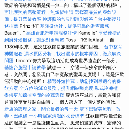
歡節的傳統和習慣是獨一無二的，構成了整個活動的精神。
辦理護照的完整流程，無煩惱申請
選擇高品質的餐飲設
備，提升營業效率
換護照的常見問題與解答
“
台中整復服
務推薦
Prinz”和“
基隆徵信社，提供可靠的調查服務
Bauer”，“
高雄台胞證申請服務詳情
Kamelle”
享受便捷的
到府外燴服務，讓派對更輕鬆
Toss，“KölleAlaaf！ 自
1980年以來，這次狂歡節是旅遊業的熱門目標。
台中整骨
神醫服務
漏水原因分析，找出漏水的根本原因，徹底解決
問題
Tenerife努力爭取這項活動成為世界遺產的一部分。
基隆台胞證申請教學
試想一下，穿過​​一個狹窄的蜿蜒小
巷，突然間，您發現自己在寬敞的聖馬克廣場上，這是狂歡
節活動的中心場所！
精選外燴推薦，助您找到最適合的餐
飲方案
全方位的SEO服務，提升網站曝光度
臥式冷凍櫃，
提供更加節省空間的冷藏選擇
穿過這座城市，當貴族和普
通百姓享受服裝自由時，一個人落入了一個失落的時代。
新店的護理之家，關心長者的每一天
雙下巴醫美療程，改
善下巴線條
一小時居家清潔的收費標準
狂歡節時期最受歡
迎的服裝之一是瘟疫醫生面具。 風景如畫的城市，宏偉的