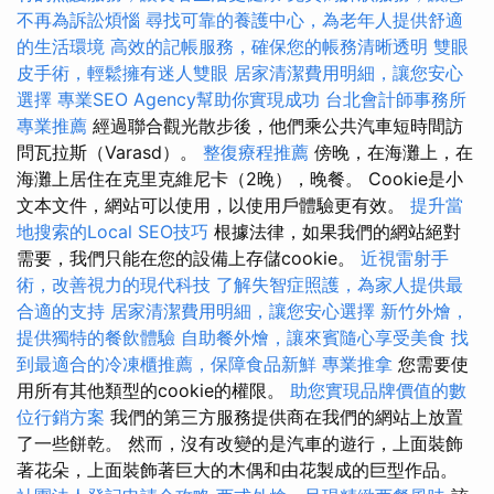
不再為訴訟煩惱
尋找可靠的養護中心，為老年人提供舒適
的生活環境
高效的記帳服務，確保您的帳務清晰透明
雙眼
皮手術，輕鬆擁有迷人雙眼
居家清潔費用明細，讓您安心
選擇
專業SEO Agency幫助你實現成功
台北會計師事務所
專業推薦
經過聯合觀光散步後，他們乘公共汽車短時間訪
問瓦拉斯（Varasd）。
整復療程推薦
傍晚，在海灘上，在
海灘上居住在克里克維尼卡（2晚），晚餐。 Cookie是小
文本文件，網站可以使用，以使用戶體驗更有效。
提升當
地搜索的Local SEO技巧
根據法律，如果我們的網站絕對
需要，我們只能在您的設備上存儲cookie。
近視雷射手
術，改善視力的現代科技
了解失智症照護，為家人提供最
合適的支持
居家清潔費用明細，讓您安心選擇
新竹外燴，
提供獨特的餐飲體驗
自助餐外燴，讓來賓隨心享受美食
找
到最適合的冷凍櫃推薦，保障食品新鮮
專業推拿
您需要使
用所有其他類型的cookie的權限。
助您實現品牌價值的數
位行銷方案
我們的第三方服務提供商在我們的網站上放置
了一些餅乾。 然而，沒有改變的是汽車的遊行，上面裝飾
著花朵，上面裝飾著巨大的木偶和由花製成的巨型作品。