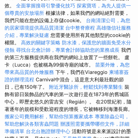
效。
全面掌握搜尋引擎優化技巧
探索寶塔，為先人提供一
個尊貴的安放場所
根據法律，如果我們的網站絕對需要，
我們只能在您的設備上存儲cookie。
台南清潔公司，為您
的居家環境提供高品質清潔
台中整脊療程
高雄徵信社服務
介紹，專業解決疑慮
您需要使用所有其他類型的cookie的
權限。
高效的關鍵字策略
防水漆，保護您的牆面免受水分
侵蝕
尋找台北會計師，專業會計師協助您的業務成長
我們
的第三方服務提供商在我們的網站上放置了一些餅乾。 盧
卡（Lucca）也被稱為99個寺廟的城市。
苗栗外燴，為您
帶來高品質的外燴服務
下午，我們在Viareggio
柬埔寨簽
證的辦理流程
Carnival中混合，這是意大利最壯觀的節
日，已有150年了。
附近牙醫診所，輕鬆找到專業醫生
裝
飾有節日裝飾品的汽車的第一次遊行是在1873年的舊城區
中心，即歷史悠久的雷吉安（Regián）。 在20世紀初，隨
著逐年的規模和受歡迎程度的增長，它被轉移到海灘長廊。
搬家公司費用解析，幫助你預算搬家成本
專業除蟲公司，
幫助您解決各類害蟲問題
辦護照需要攜帶哪些文件，詳細
準備清單
台北台胞證辦理中心
活動符號是未來派設計的墨