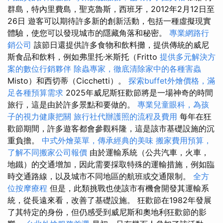
群島，特內里費島，聖克魯斯，西班牙，2012年2月12日至
26日 遊客可以期待許多新的創新活動，包括一種虛擬現實
體驗，使您可以發現城市的隱藏角落和秘密。
專業網路行
銷公司
該節日還提供許多食物和飲料攤，提供傳統的威尼
斯食品和飲料，例如弗里托·米斯托（Fritto
提供多元解決方
案的數位行銷夥伴
除蟲專家，徹底清除家中的各種害蟲
Misto）和西切蒂（Cicchetti）。
探索buffet外燴價格，滿
足各種預算需求
2025年威尼斯狂歡節將是一場神奇的時間
旅行，這是由於許多景點和要做的。
專業兒童眼科，為孩
子的視力健康把關
旅行社代辦護照的流程及費用
每年在狂
歡節期間，許多遊客都會參觀科隆，這是該市基礎設施的沉
重負擔。
中式外燴菜單，傳承經典的美味
搬家費用預算，
了解不同搬家公司報價
由於運輸系統（公共汽車，火車，
地鐵）的交通增加，因此需要採取特殊的運輸措施，例如臨
時交通路線，以及城市不同地區的航班或交通限制。
全方
位按摩療程
但是，此類挑戰也使該市有機會開發其運輸系
統，從長遠來看，改善了基礎設施。 狂歡節在1982年發展
了其特定的身份，但仍感受到威尼斯和奧地利狂歡節的影