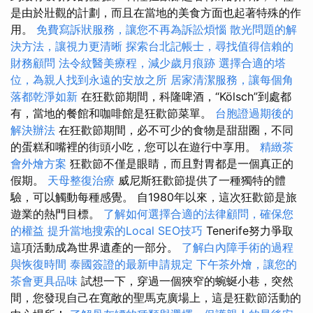
是由於壯觀的計劃，而且在當地的美食方面也起著特殊的作
用。
免費寫訴狀服務，讓您不再為訴訟煩惱
散光問題的解
決方法，讓視力更清晰
探索台北記帳士，尋找值得信賴的
財務顧問
法令紋醫美療程，減少歲月痕跡
選擇合適的塔
位，為親人找到永遠的安放之所
居家清潔服務，讓每個角
落都乾淨如新
在狂歡節期間，科隆啤酒，“Kölsch”到處都
有，當地的餐館和咖啡館是狂歡節菜單。
台胞證過期後的
解決辦法
在狂歡節期間，必不可少的食物是甜甜圈，不同
的蛋糕和嘴裡的​​街頭小吃，您可以在遊行中享用。
精緻茶
會外燴方案
狂歡節不僅是眼睛，而且對胃都是一個真正的
假期。
天母整復治療
威尼斯狂歡節提供了一種獨特的體
驗，可以觸動每種感覺。 自1980年以來，這次狂歡節是旅
遊業的熱門目標。
了解如何選擇合適的法律顧問，確保您
的權益
提升當地搜索的Local SEO技巧
Tenerife努力爭取
這項活動成為世界遺產的一部分。
了解白內障手術的過程
與恢復時間
泰國簽證的最新申請規定
下午茶外燴，讓您的
茶會更具品味
試想一下，穿過​​一個狹窄的蜿蜒小巷，突然
間，您發現自己在寬敞的聖馬克廣場上，這是狂歡節活動的