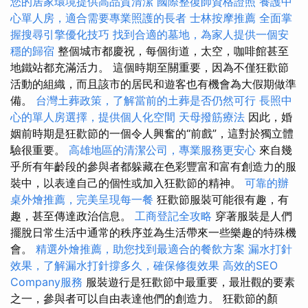
您的居家環境提供高品質清潔
國際整復師資格證照
養護中
心單人房，適合需要專業照護的長者
士林按摩推薦
全面掌
握搜尋引擎優化技巧
找到合適的墓地，為家人提供一個安
穩的歸宿
整個城市都慶祝，每個街道，太空，咖啡館甚至
地鐵站都充滿活力。 這個時期至關重要，因為不僅狂歡節
活動的組織，而且該市的居民和遊客也有機會為大假期做準
備。
台灣土葬政策，了解當前的土葬是否仍然可行
長照中
心的單人房選擇，提供個人化空間
天母撥筋療法
因此，婚
姻前時期是狂歡節的一個令人興奮的“前戲”，這對於獨立體
驗很重要。
高雄地區的清潔公司，專業服務更安心
來自幾
乎所有年齡段的參與者都躲藏在色彩豐富和富有創造力的服
裝中，以表達自己的個性或加入狂歡節的精神。
可靠的辦
桌外燴推薦，完美呈現每一餐
狂歡節服裝可能很有趣，有
趣，甚至傳達政治信息。
工商登記全攻略
穿著服裝是人們
擺脫日常生活中通常的秩序並為生活帶來一些樂趣的特殊機
會。
精選外燴推薦，助您找到最適合的餐飲方案
漏水打針
效果，了解漏水打針撐多久，確保修復效果
高效的SEO
Company服務
服裝遊行是狂歡節中最重要，最壯觀的要素
之一，參與者可以自由表達他們的創造力。 狂歡節的顏