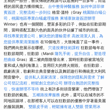
主制的一部分，善良傳統的根源可以追溯到一百多年，而這
裡的居民盡力獲得獨立。
台中整骨神醫服務
如何申請菲律
賓簽證，完整流程一步到位
格雷·溫特（Gray
桃園除白蟻公
司，桃園地區專業白蟻處理服務
柬埔寨旅遊簽證辦理
Winter）也有一個開朗，豐富多彩的日子，例如在狂歡節期
間，當時搭配五顏六色的面具的伙伴佔據了城市的街道。
尋找專業貨運公司，解決您的運輸需求
高效清潔人員，為
您提供專業清潔服務
在10個地方，大致掩蓋了這一事件，
我們將向您展示在哪裡。
穴道按摩技術課程
狂歡節每年在
狂歡節期間，狂歡節（Mardi
隆乳手術，提升自信，塑造理
想曲線
Gras）週二被肉類散發出來，當時狂歡節被當地兒
童和成人拖到海灘上，並用巨大的煙火燒毀。 在狂歡節，
戲劇表演，歌劇和古典音樂會以及舞蹈遊行和傳統意大利民
間音樂中。
提供私人居家清潔，保障您的隱私與需求
了解
公司登記流程，輕鬆創立您的公司
辦理台胞證的完整指
引，快速辦理不等待
街上有許多街頭音樂家，他們增強了
狂歡節的氣氛。
五權路按摩服務
此外，還可以在城市的不
同地區踢球，在那裡客人可以在狂歡節的優雅中穿著最美麗
的服裝跳舞。
雙眼皮手術，輕鬆擁有迷人雙眼
營業用冰