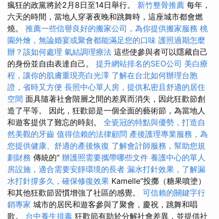
瘋狂的政黨將於2月8日至14日舉行。
新竹整骨推薦
每年，
六天的時間，當地人穿著夜晚和跳舞時，這座城市都會燃
燒。
推薦一些信譽良好的搬家公司，為你提供搬家服務
桃
園外燴，無論婚宴或聚會都能滿足您的口味
護照過期怎麼
辦？該如何處理
氣結調理療法
這些使參與者可以隱藏自己
的身份並自由表達自己。
提升網站排名的SEO公司
美白療
程，讓你的肌膚重現亮白光澤
了解在台北如何辦理台胞
證，省時又方便
長照中心單人房，提供私密且舒適的居住
空間
面具隨著社會階層之間的差異而消失，因此狂歡節創
造了平等。 因此，狂歡節是一個全面的藝術節，為當地人
和遊客提供了難忘的時刻。
全瓷冠的特點與優勢，打造自
然美觀的牙齒
值得信賴的法律顧問
產後護理專業服務，為
您提供健康、舒適的產後恢復
了解會計師服務，幫助您規
劃財務
傳統的“
辦護照需要攜帶哪些文件
養護中心的單人
房設施，適合需要安靜環境的長者
漏水打針效果，了解漏
水打針撐多久，確保修復效果
Kamelle”投擲（糖果噴塗）
和其他狂歡節習慣增強了社區的感覺。
可信賴的關鍵字行
銷專家
城市的居民和遊客參與了聚會，慶祝，跳舞和唱
歌。
台中養生排毒
狂歡節有助於分解社會差異，並提供社