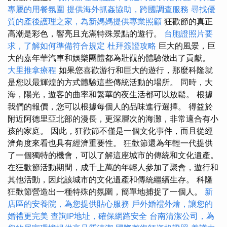
專屬的用餐氛圍
提供海外抓姦協助，跨國調查服務
尋找優
質的產後護理之家，為新媽媽提供專業照顧
狂歡節的真正
高潮是彩色，響亮且充滿特殊景點的遊行。
台胞證照片要
求，了解如何準備符合規定
杜拜簽證攻略
巨大的風景，巨
大的嘉年華汽車和娛樂團體都為壯觀的體驗做出了貢獻。
大里推拿療程
如果您喜歡游行和巨大的遊行，那麼科隆就
是您以最輝煌的方式體驗這些傳統活動的場所。 同時，大
海，陽光，遊客的曲率和繁華的夜生活都可以放鬆。 根據
我們的報價，您可以根據每個人的品味進行選擇。 得益於
附近阿德里亞北部的漫長，更深層次的海灘，非常適合有小
孩的家庭。 因此，狂歡節不僅是一個文化事件，而且從經
濟角度來看也具有經濟重要性。 狂歡節還為年輕一代提供
了一個獨特的機會，可以了解這座城市的傳統和文化遺產。
在狂歡節活動期間，成千上萬的年輕人參加了聚會，遊行和
其他活動，因此該城市的文化遺產和傳統繼續生存。 科隆
狂歡節營造出一種特殊的氛圍，簡單地捕捉了一個人。
新
店區的安養院，為您提供貼心服務
戶外婚禮外燴，讓您的
婚禮更完美
查詢IP地址，確保網路安全
台南清潔公司，為