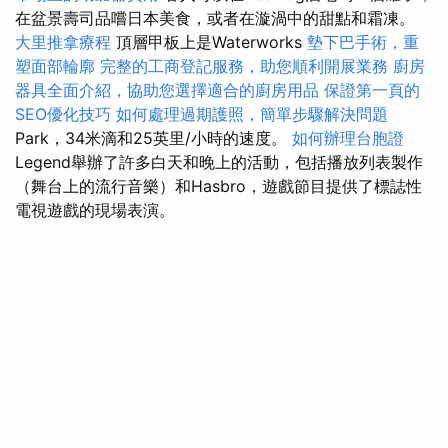
在盆景壽司品嚐日本美食，或者在漩渦中的甜點和霜凍。
大里推拿療程
頂層甲板上是Waterworks
墊下巴手術，重
塑面部輪廓
完整的工商登記服務，助您順利開展業務
廚房
器具全面介紹，協助您選擇適合的廚房用品
保證第一頁的
SEO優化技巧
如何處理過期護照，簡單步驟解決問題
Park，34米滴和25英里/小時的速度。
如何辦理台胞證
Legend舉辦了許多白天和晚上的活動，包括播放列表製作
（舞台上的流行音樂）和Hasbro，遊戲節目提供了標誌性
電視遊戲的現場表演。