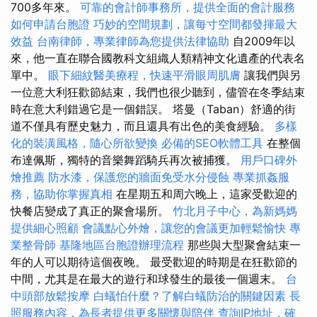
700多年來。
可靠的會計師事務所，提供全面的會計服務
如何申請台胞證
巧妙的空間規劃，讓每寸空間都發揮最大
效益
台南律師，專業律師為您提供法律協助
自2009年以
來，他一直在聯合國教科文組織人類精神文化遺產的代表名
單中。
眼下細紋醫美療程，快速平滑眼周肌膚
讓我們與另
一位意大利狂歡節結束，我們也很少聽到，儘管在冬季結束
時在意大利錯過它是一個錯誤。 塔曼（Taban）舒適的街
道不僅具有歷史魅力，而且還具有出色的美食經驗。
多樣
化的裝潢風格，隨心所欲變換
必備的SEO軟體工具
在整個
布達佩斯，獨特的音樂舞蹈騎兵再次被捕獲。
用戶口碑外
燴推薦
防水漆，保護您的牆面免受水分侵蝕
專業抓姦服
務，協助你掌握真相
在星期五和周六晚上，這家受歡迎的
快餐店變成了真正的聚會場所。
竹北月子中心，為新媽媽
提供細心照顧
會議點心外燴，讓您的會議更加輕鬆愉快
專
業整骨師
基隆地區台胞證辦理流程
那些與大型聚會結束一
年的人可以期待這個夜晚。 最受歡迎的時期是在狂歡節的
中間，尤其是在最大的遊行和球發生的最後一個週末。
台
中頭部放鬆按摩
白蟻怕什麼？了解白蟻防治的關鍵因素
長
照服務內容，為長者提供更多關懷與陪伴
查詢IP地址，確