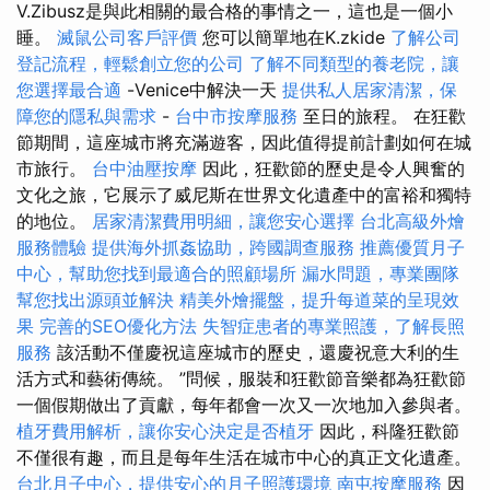
V.Zibusz是與此相關的最合格的事情之一，這也是一個小
睡。
滅鼠公司客戶評價
您可以簡單地在K.zkide
了解公司
登記流程，輕鬆創立您的公司
了解不同類型的養老院，讓
您選擇最合適
-Venice中解決一天
提供私人居家清潔，保
障您的隱私與需求
-
台中市按摩服務
至日的旅程。 在狂歡
節期間，這座城市將充滿遊客，因此值得提前計劃如何在城
市旅行。
台中油壓按摩
因此，狂歡節的歷史是令人興奮的
文化之旅，它展示了威尼斯在世界文化遺產中的富裕和獨特
的地位。
居家清潔費用明細，讓您安心選擇
台北高級外燴
服務體驗
提供海外抓姦協助，跨國調查服務
推薦優質月子
中心，幫助您找到最適合的照顧場所
漏水問題，專業團隊
幫您找出源頭並解決
精美外燴擺盤，提升每道菜的呈現效
果
完善的SEO優化方法
失智症患者的專業照護，了解長照
服務
該活動不僅慶祝這座城市的歷史，還慶祝意大利的生
活方式和藝術傳統。 ”問候，服裝和狂歡節音樂都為狂歡節
一個假期做出了貢獻，每年都會一次又一次地加入參與者。
植牙費用解析，讓你安心決定是否植牙
因此，科隆狂歡節
不僅很有趣，而且是每年生活在城市中心的真正文化遺產。
台北月子中心，提供安心的月子照護環境
南屯按摩服務
因