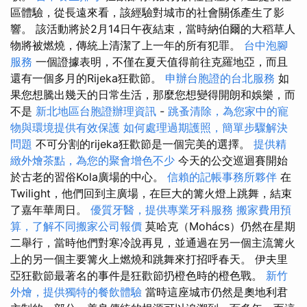
區體驗，從長遠來看，該經驗對城市的社會關係產生了影
響。 該活動將於2月14日午夜結束，當時納伯爾的大稻草人
物將被燃燒，傳統上清潔了上一年的所有犯罪。
台中泡腳
服務
一個證據表明，不僅在夏天值得前往克羅地亞，而且
還有一個多月的Rijeka狂歡節。
申辦台胞證的台北服務
如
果您想騰出幾天的日常生活，那麼您想變得開朗和娛樂，而
不是
新北地區台胞證辦理資訊
-
跳蚤清除，為您家中的寵
物與環境提供有效保護
如何處理過期護照，簡單步驟解決
問題
不可分割的rijeka狂歡節是一個完美的選擇。
提供精
緻外燴茶點，為您的聚會增色不少
今天的公交巡迴賽開始
於古老的習俗Kola廣場的中心。
信賴的記帳事務所夥伴
在
Twilight，他們回到主廣場，在巨大的篝火燈上跳舞，結束
了嘉年華周日。
優質牙醫，提供專業牙科服務
搬家費用預
算，了解不同搬家公司報價
莫哈克（Mohács）仍然在星期
二舉行，當時他們對寒冷說再見，並通過在另一個主流篝火
上的另一個主要篝火上燃燒和跳舞來打招呼春天。 伊夫里
亞狂歡節最著名的事件是狂歡節扔橙色時的橙色戰。
新竹
外燴，提供獨特的餐飲體驗
當時這座城市仍然是奧地利君