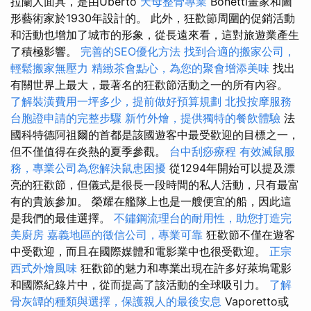
拉蘭人面具，是由Uberto
天母整骨專業
Bonetti畫家和圖
形藝術家於1930年設計的。 此外，狂歡節周圍的促銷活動
和活動也增加了城市的形象，從長遠來看，這對旅遊業產生
了積極影響。
完善的SEO優化方法
找到合適的搬家公司，
輕鬆搬家無壓力
精緻茶會點心，為您的聚會增添美味
找出
有關世界上最大，最著名的狂歡節活動之一的所有內容。
了解裝潢費用一坪多少，提前做好預算規劃
北投按摩服務
台胞證申請的完整步驟
新竹外燴，提供獨特的餐飲體驗
法
國科特德阿祖爾的首都是該國遊客中最受歡迎的目標之一，
但不僅值得在炎熱的夏季參觀。
台中刮痧療程
有效滅鼠服
務，專業公司為您解決鼠患困擾
從1294年開始可以提及漂
亮的狂歡節，但儀式是很長一段時間的私人活動，只有最富
有的貴族參加。 榮耀在艦隊上也是一艘便宜的船，因此這
是我們的最佳選擇。
不鏽鋼流理台的耐用性，助您打造完
美廚房
嘉義地區的徵信公司，專業可靠
狂歡節不僅在遊客
中受歡迎，而且在國際媒體和電影業中也很受歡迎。
正宗
西式外燴風味
狂歡節的魅力和專業出現在許多好萊塢電影
和國際紀錄片中，從而提高了該活動的全球吸引力。
了解
骨灰罈的種類與選擇，保護親人的最後安息
Vaporetto或