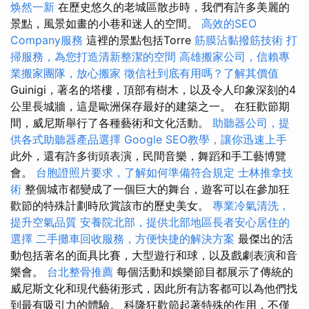
焕然一新
在歷史悠久的老城區散步時，我們有許多美麗的
景點，風景如畫的小巷和迷人的空間。
高效的SEO
Company服務
這裡的景點包括Torre
筋膜沾黏撥筋技術
打
掃服務，為您打造清新整潔的空間
高雄搬家公司，信賴專
業搬家團隊，放心搬家
徵信社到底有用嗎？了解其價值
Guinigi，著名的塔樓，頂部有樹木，以及令人印象深刻的4
公里長城牆，這是歐洲保存最好的建築之一。 在狂歡節期
間，威尼斯舉行了各種藝術和文化活動。
助聽器公司，提
供各式助聽器產品選擇
Google SEO教學，讓你迅速上手
此外，還有許多街頭表演，民間音樂，舞蹈和手工藝博覽
會。
台胞證照片要求，了解如何準備符合規定
士林推拿技
術
整個城市都變成了一個巨大的舞台，遊客可以在參加狂
歡節的特殊計劃時欣賞該市的歷史美女。
專業冷氣清洗，
提升空氣品質
安養院北部，提供北部地區長者安心居住的
選擇
二手攤車回收服務，方便快捷的解決方案
最傑出的活
動包括著名的面具比賽，大型遊行和球，以及戲劇表演和音
樂會。
台北整骨推薦
每個活動和娛樂節目都展示了傳統的
威尼斯文化和現代藝術形式，因此所有訪客都可以為他們找
到最有吸引力的體驗。 科隆狂歡節起著特殊的作用，不僅