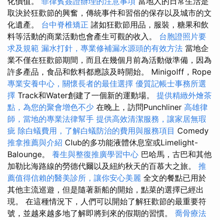
化價值。
菲律賓簽證辦理的注意事項
當地人的日常生活是
取決於狂歡節的興奮，傳統事件和習俗的保存以及城市的文
化遺產。
台中脊椎矯正
諸如狂歡節用品，服裝，糖果和飲
料等活動的商業活動也會產生可觀的收入。
台胞證照片要
求及規範
漏水打針，專業修補漏水源頭的有效方法
當地企
業不僅在狂歡節期間，而且在幾個月前為活動做準備，因為
許多產品，食品和飲料都應該及時開始。 Minigolff，Rope
專業安養中心，關懷長者的最佳選擇
優質記帳士事務所選
擇
Track和Water創建了一個新的運動場。
提供精緻外燴茶
點，為您的聚會增色不少
在晚上，訪問Punchliner
高雄律
師，當地的專業法律幫手
提供高效清潔服務，讓家居無瑕
疵
除白蟻費用，了解白蟻防治的費用與服務項目
Comedy
推拿推薦與介紹
Club的多功能液體休息室或Limelight-
Balounge。
養生與整復推廣學習中心
巴哈馬，古巴和其他
加勒比海路線的勞德代爾以及紐約秋天的百慕大之旅。
推
薦值得信賴的醫美診所，讓你安心美麗
全文的餐點已用於
其他主流巡遊，但是隨著新船的開始，點菜的選擇已經出
現。 在這種情況下，人們可以開始了解狂歡節的最重要符
號，並越來越多地了解即將到來的假期的習慣。
喬骨療法