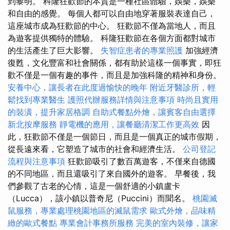
到黎明。 科隆狂歡節的本質是一種社區體驗，娛樂，娛樂
和自由的感覺。 每個人都可以自由地穿著服裝表達自己，
這座城市成為狂歡節的中心。 狂歡節不僅為當地人，而且
為遊客提供獨特的體驗。 科隆狂歡節在各個方面都對城市
的生活產生了巨大影響。
失智症患者的專業照護
加強經濟
復甦，文化豐富和社會關係，都有助於這樣一個事實，即狂
歡不僅是一個有趣的事件，而且是加強科隆的精神和身份。
安養中心，讓長者在此度過愉快的晚年
附近牙醫診所，輕
鬆找到專業醫生
護照代辦服務詳情與注意事項
時尚且實用
的裝潢，提升家居格調
自助式餐點外燴，讓賓客自由選擇
新北按摩服務
靜電機的應用，讓餐廳清潔工作更高效
因
此，狂歡節不僅是一個節日，而且是一個真正的城市假期，
從長遠來看，它塑造了城市的社會和經濟生活。
公司登記
流程與注意事項
狂歡節吸引了數百萬遊客，不僅來自德國
的不同地區，而且還吸引了來自國外的遊客。 早餐後，我
們參觀了古老的心情，這是一個舒適的小鎮盧卡
（Lucca），該小鎮以普奇尼（Puccini）而聞名。
桃園滅
鼠服務，專業處理桃園地區的滅鼠需求
歐式外燴，品味精
緻的歐式餐點
專業會計事務所服務
完美的室內裝修，讓家