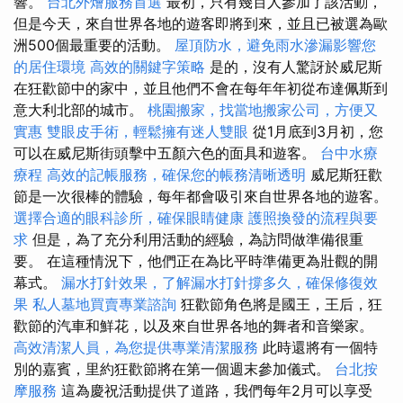
響。
台北外燴服務首選
最初，只有幾百人參加了該活動，
但是今天，來自世界各地的遊客即將到來，並且已被選為歐
洲500個最重要的活動。
屋頂防水，避免雨水滲漏影響您
的居住環境
高效的關鍵字策略
是的，沒有人驚訝於威尼斯
在狂歡節中的家中，並且他們不會在每年年初從布達佩斯到
意大利北部的城市。
桃園搬家，找當地搬家公司，方便又
實惠
雙眼皮手術，輕鬆擁有迷人雙眼
從1月底到3月初，您
可以在威尼斯街頭擊中五顏六色的面具和遊客。
台中水療
療程
高效的記帳服務，確保您的帳務清晰透明
威尼斯狂歡
節是一次很棒的體驗，每年都會吸引來自世界各地的遊客。
選擇合適的眼科診所，確保眼睛健康
護照換發的流程與要
求
但是，為了充分利用活動的經驗，為訪問做準備很重
要。 在這種情況下，他們正在為比平時準備更為壯觀的開
幕式。
漏水打針效果，了解漏水打針撐多久，確保修復效
果
私人墓地買賣專業諮詢
狂歡節角色將是國王，王后，狂
歡節的汽車和鮮花，以及來自世界各地的舞者和音樂家。
高效清潔人員，為您提供專業清潔服務
此時還將有一個特
別的嘉賓，里約狂歡節將在第一個週末參加儀式。
台北按
摩服務
這為慶祝活動提供了道路，我們每年2月可以享受