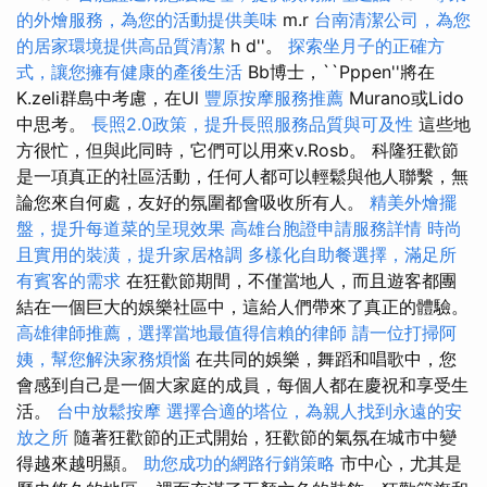
的外燴服務，為您的活動提供美味
m.r
台南清潔公司，為您
的居家環境提供高品質清潔
h d''。
探索坐月子的正確方
式，讓您擁有健康的產後生活
Bb博士，``Pppen''將在
K.zeli群島中考慮，在Ul
豐原按摩服務推薦
Murano或Lido
中思考。
長照2.0政策，提升長照服務品質與可及性
這些地
方很忙，但與此同時，它們可以用來v.Rosb。 科隆狂歡節
是一項真正的社區活動，任何人都可以輕鬆與他人聯繫，無
論您來自何處，友好的氛圍都會吸收所有人。
精美外燴擺
盤，提升每道菜的呈現效果
高雄台胞證申請服務詳情
時尚
且實用的裝潢，提升家居格調
多樣化自助餐選擇，滿足所
有賓客的需求
在狂歡節期間，不僅當地人，而且遊客都團
結在一個巨大的娛樂社區中，這給人們帶來了真正的體驗。
高雄律師推薦，選擇當地最值得信賴的律師
請一位打掃阿
姨，幫您解決家務煩惱
在共同的娛樂，舞蹈和唱歌中，您
會感到自己是一個大家庭的成員，每個人都在慶祝和享受生
活。
台中放鬆按摩
選擇合適的塔位，為親人找到永遠的安
放之所
隨著狂歡節的正式開始，狂​​歡節的氣氛在城市中變
得越來越明顯。
助您成功的網路行銷策略
市中心，尤其是