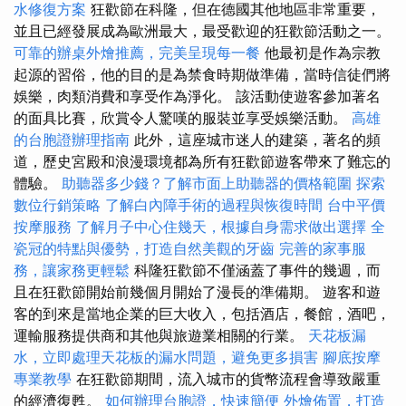
水修復方案
狂歡節在科隆，但在德國其他地區非常重要，
並且已經發展成為歐洲最大，最受歡迎的狂歡節活動之一。
可靠的辦桌外燴推薦，完美呈現每一餐
他最初是作為宗教
起源的習俗，他的目的是為禁食時期做準備，當時信徒們將
娛樂，肉類消費和享受作為淨化。 該活動使遊客參加著名
的面具比賽，欣賞令人驚嘆的服裝並享受娛樂活動。
高雄
的台胞證辦理指南
此外，這座城市迷人的建築，著名的頻
道，歷史宮殿和浪漫環境都為所有狂歡節遊客帶來了難忘的
體驗。
助聽器多少錢？了解市面上助聽器的價格範圍
探索
數位行銷策略
了解白內障手術的過程與恢復時間
台中平價
按摩服務
了解月子中心住幾天，根據自身需求做出選擇
全
瓷冠的特點與優勢，打造自然美觀的牙齒
完善的家事服
務，讓家務更輕鬆
科隆狂歡節不僅涵蓋了事件的幾週，而
且在狂歡節開始前幾個月開始了漫長的準備期。 遊客和遊
客的到來是當地企業的巨大收入，包括酒店，餐館，酒吧，
運輸服務提供商和其他與旅遊業相關的行業。
天花板漏
水，立即處理天花板的漏水問題，避免更多損害
腳底按摩
專業教學
在狂歡節期間，流入城市的貨幣流程會導致嚴重
的經濟復甦。
如何辦理台胞證，快速簡便
外燴佈置，打造