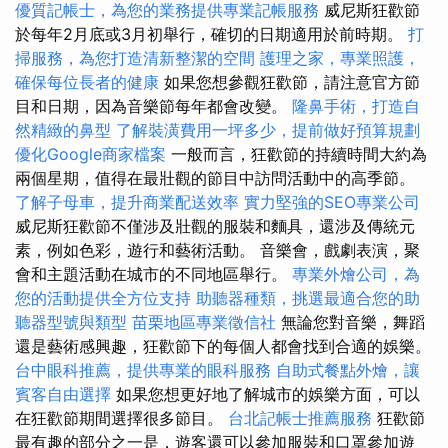
優質記帳士，為您的業務提供專業記帳服務
威尼斯狂歡節
於每年2月底或3月初舉行，確切的日期適用於前時期。
打
掃服務，為您打造清新整潔的空間
護理之家，專業照護，
確保每位長者的健康
如果您想參觀狂歡節，請注意官方節
目和日期，因為音樂節每年都會改變。
隆鼻手術，打造自
然精緻的鼻型
了解裝潢費用一坪多少，提前做好預算規劃
優化Google商家檔案
一般而言，狂歡節的持續時間大約為
兩個星期，值得在最壯觀的節目中訪問活動中的高季節。
了解子母車，提升商業配送效率
實力堅強的SEO專業公司
威尼斯狂歡節不僅涉及壯觀的服裝和麵具，還涉及傳統元
素，例如色彩，遊行和藝術活動。 音樂會，戲劇表演，聚
會和主題活動在城市的不同地區舉行。
專業外燴公司，為
您的活動提供全方位支持
助聽器種類，挑選最適合您的助
聽器型號與類型
苗栗地區專業徵信社
無論您對音樂，舞蹈
還是藝術感興趣，狂歡節下的每個人都會找到合適的娛樂。
台中眼科推薦，提供專業的眼科服務
自助式餐點外燴，讓
賓客自由選擇
如果您想更好地了解城市的娛樂方面，可以
在狂歡節期間選擇很多節目。
台北記帳士推薦服務
狂歡節
最有趣的部分之一是，遊客還可以參加服裝和口罩參加遊