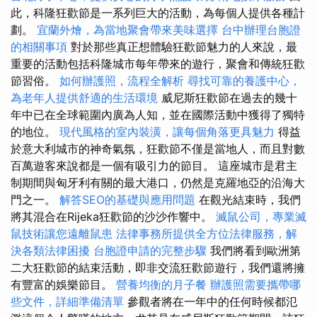
此，科隆狂歡節是一系列巨大的活動，為每個人提供各種計
劃。
宜蘭外燴，為當地聚會帶來美味選擇
台中辦理台胞證
的相關事項
對於那些真正想體驗狂歡節魅力的人來說，最
重要的活動包括科隆城市每年帶來的遊行，聚會和傳統狂歡
節習俗。
如何辦護照，流程全解析
尋找可靠的養護中心，
為老年人提供舒適的生活環境
威尼斯狂歡節在過去的幾十
年中已在全球範圍內廣為人知，並在國際活動中獲得了獨特
的地位。
現代風格的室內裝潢，讓每個角落更具魅力
得益
於意大利城市的神奇氣氛，狂歡節不僅是當地人，而且對數
百萬遊客來說都是一個有吸引力的節目。 這座城市是君主
制期間與匈牙利有關的最大港口，仍然是克羅地亞的沿海大
門之一。
解答SEO的基礎與應用問題
在觀光結束時，我們
將其混合在Rijeka狂歡節的沙沙作響中。
滅鼠公司，專業滅
鼠技術讓您遠離鼠患
法律事務所提供全方位法律服務，解
決各類法律困擾
台胞證申請的完整步驟
我們將看到歐洲第
二大狂歡節的結束活動，即非交流狂歡節遊行，我們還將擁
有豐富的娛樂節目。
營養均衡的月子餐
辦護照需要攜帶哪
些文件，詳細準備清單
參觀者將在一年中的任何時候都氾