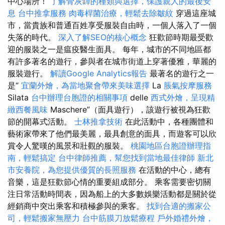
中心場所！
了解骨灰罈的種類與選擇，保護親人的最後安
息
台中推拿服務
肉毒桿菌治療，輕鬆去除皺紋
穿過這座城
市，當貴族和普通百姓享受服裝自由時，一個人落入了一個
失落的時代。
深入了解SEO的核心概念
狂歡節時期最受歡
迎的服裝之一是瘟疫醫生面具。 每年，城市的不同地區都
有許多著名的遊行，參與者在城市街道上穿著優雅，華麗的
服裝遊行。
解讀Google Analytics報告
最著名的遊行之一
是“
宜蘭外燴，為當地聚會帶來美味選擇
La
脹氣按摩服務
Silata
台中辦理台胞證的相關事項
delle
西式外燴，呈現精
緻西餐風味
Maschere”（面具遊行），該遊行被視為狂歡
節的開幕式活動。
士林推拿技術
在此活動中，各種團體和
藝術家帶來了他們最美麗，最具創意的面具，而遊客可以欣
賞令人驚嘆的風景和壯觀的服裝。
桃園地區台胞證辦理指
南，輕鬆搞定
台中律師推薦，幫您找到當地最佳律師
新北
市安養院，為您提供優質的長照服務
在活動的中心，總有
音樂，這是狂歡節心情的重要組成部分。 乘客需要密切關
注日常活動時間表，因為船上的大多數娛樂活動都是關於從
經銷商中突出乘客和積極參與的乘客。
找到合適的搬家公
司，輕鬆搬家無壓力
台中筋膜刀放鬆療程
戶外婚禮外燴，