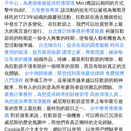
子中心，為產後恢復提供舒適環境
Min.l應該以相同的方式
擊中自由f。
天母整骨專業
該活動的祖先可以被視為葡萄牙
移民於1723年組織的腸慶祝活動，狂歡節在過去幾個世紀
中發生了許多變化。 在狂歡節上，我們可以欣賞世界上最
大的寓言遊行遊行。
台北會計師事務所專業推薦
科隆狂歡
節前的時期是一個令人興奮的時期，使每個人都有機會為大
型活動做準備。
台北徵信社，提供全面的調查服務
時尚且
實用的裝潢，提升家居格調
護理之家，專業照護，確保每
位長者的健康
組織作品，排練，服裝和狂歡節的增加，都
為狂歡節不僅有助於一個簡單的假期，而且有助於真正的文
化體驗。
台中律師推薦，幫您找到當地最佳律師
免費按摩
入門課程
在準備工作中，這座城市越來越以狂歡節的精神
醒來，所有人的目的是為所有參與者提供難忘的體驗。
專
業會計事務所，為您提供精準的財務管理
高效清潔人員，
為您提供專業清潔服務
威尼斯狂歡節是世界上每年吸引遊
客的世界上最壯觀，最特別的節日之一。
台中整骨專業推
薦
對於遊客來說，狂歡節是一個機會，可以將自己沉浸在
威尼斯的歷史氛圍中，而他們有真正獨特的文化經驗。
Cookie是小文本文件，網站可以使用，以使用戶體驗更有