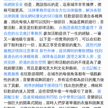
保網路安全
但是，應該指出的是，這座城市非常擁擠，價
格可能更高。
法律事務所提供全方位法律服務，解決各類
法律困擾
強化網站優化的SEO服務
狂歡節節目適合各種興
趣，因此每個人都可以找到一個節目，無論是舞蹈遊行，音
樂活動，甚至是狂歡節球活動。
台胞證過期怎麼處理？
適
合您的台北會計事務所
參加活動提供了一生的經驗，一遍
又一遍地吸引遊客。 以下是一些實用的技巧，可以在狂歡
節下順利進行一切，並真正享受音樂節的魔力。
護照代辦
服務詳情與注意事項
新竹外燴，提供獨特的餐飲體驗
找到
最適合的冷凍櫃推薦，保障食品新鮮
護理之家單人房，提
供安靜、舒適的居住空間
遊行和活動的目的不僅是為了慶
祝娛樂活動，而且是慶祝意大利文化和藝術。
台北記帳士
推薦服務
在狂歡節期間，在城市的每個角落都有一場戲劇
性的表演，音樂賽或舞蹈遊行，所有這些都為節日的魔力做
出了貢獻。
精準的關鍵字搜尋技巧
找出您的歷史，傳統和
狂歡節的迷人習慣，這些習慣年復一年地吸引了遊客。
玻
尿酸注射，迅速填補細紋和凹陷
台中整骨討論區
音樂節以
一個巨大的開幕式開始，當時人們穿著華麗的衣服和跳舞直