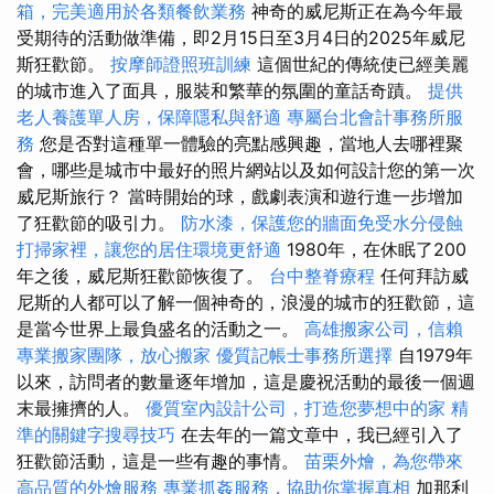
箱，完美適用於各類餐飲業務
神奇的威尼斯正在為今年最
受期待的活動做準備，即2月15日至3月4日的2025年威尼
斯狂歡節。
按摩師證照班訓練
這個世紀的傳統使已經美麗
的城市進入了面具，服裝和繁華的氛圍的童話奇蹟。
提供
老人養護單人房，保障隱私與舒適
專屬台北會計事務所服
務
您是否對這種單一體驗的亮點感興趣，當地人去哪裡聚
會，哪些是城市中最好的照片網站以及如何設計您的第一次
威尼斯旅行？ 當時開始的球，戲劇表演和遊行進一步增加
了狂歡節的吸引力。
防水漆，保護您的牆面免受水分侵蝕
打掃家裡，讓您的居住環境更舒適
1980年，在休眠了200
年之後，威尼斯狂歡節恢復了。
台中整脊療程
任何拜訪威
尼斯的人都可以了解一個神奇的，浪漫的城市的狂歡節，這
是當今世界上最負盛名的活動之一。
高雄搬家公司，信賴
專業搬家團隊，放心搬家
優質記帳士事務所選擇
自1979年
以來，訪問者的數量逐年增加，這是慶祝活動的最後一個週
末最擁擠的人。
優質室內設計公司，打造您夢想中的家
精
準的關鍵字搜尋技巧
在去年的一篇文章中，我已經引入了
狂歡節活動，這是一些有趣的事情。
苗栗外燴，為您帶來
高品質的外燴服務
專業抓姦服務，協助你掌握真相
加那利