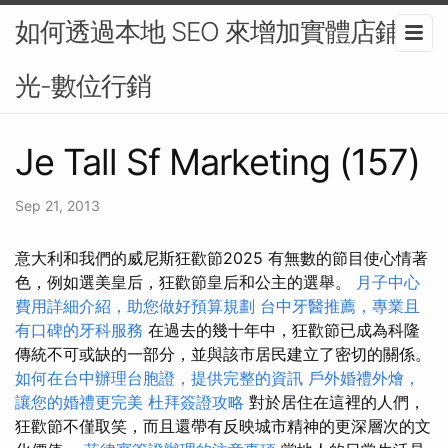
如何透過本地 SEO 來增加實體店鋪曝
光-數位行銷
Je Tall Sf Marketing (157)
Sep 21, 2013
意大利和我們的威尼斯狂歡節2025 有無數的節目使心情著
色，例如選美皇后，狂歡節皇后和公主的選舉。
月子中心
費用詳細介紹，助您做好預算規劃
台中牙醫推薦，專業且
有口碑的牙科服務
在過去的幾十年中，狂歡節已成為科隆
傳統不可或缺的一部分，並與該市居民建立了密切的關係。
如何在台中辦理台胞證，提供完整的資訊
戶外婚禮外燴，
讓您的婚禮更完美
杜拜簽證攻略
對於居住在這裡的人們，
狂歡節不僅取笑，而且還帶有反映城市精神的更深層次的文