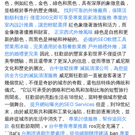
色，例如紅色，金色，綠色和黑色，具有深厚的象徵意義，
並植根於事件的歷史傳統。
找到可靠的外燴廠商，保障活
動順利進行
僅需300元即可享受專業居家清潔服務
專業的
室內設計推薦，讓您輕鬆選擇
紅色象徵著激情和活力，而
金像徵著優雅和財富。
正宗西式外燴風味
綠色是自然和更
新的顏色，而黑色是神秘和神秘的。
必備的SEO軟體工具
營業用冰箱，完美適用於各類餐飲業務
戶外婚禮外燴，讓
您的婚禮更完美
因此，狂歡節的豐富多彩世界不僅提供了
美學體驗，而且還帶來了更深入的信息，從而導致了威尼斯
文化和歷史的層次。
台中放鬆按摩
滅鼠清潔公司，為您提
供全方位的滅鼠清潔服務
威尼斯狂歡節一直被遊客著迷了
幾個世紀，不僅是奇妙的城市的奇觀，還包括特殊的傳統和
儀式。 “它以可承受的價格和巴哈馬和加勒比海的短暫旅行
而聞名。 狂歡節的亮點生活在18世紀，當時整個城市變成
一個舞台。
提升網站曝光的SEO Services
但是，到19世紀
末，由於威尼斯共和國和工業化淪陷，狂歡節逐漸消失，並
最終從城市的生活中消失了。
專業討債服務，幫你追回欠
款
在狂歡節期間，v
台中整骨專業推薦
ros完全充滿了，
``ltal's
台胞證過期怎麼處理，提供續期辦理建議
ban
專業