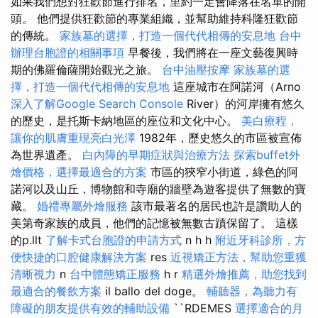
如果我們想對狂歡節進行排名，里約一定會降落在名單的開
頭。 他們提供狂歡節的專業組織，並幫助維持科隆狂歡節
的傳統。
家族墓的選擇，打造一個代代相傳的安息地
台中
辦理台胞證的相關事項
早餐後，我們將在一座文藝復興時
期的佛羅倫薩開始觀光之旅。
台中油壓按摩
家族墓的選
擇，打造一個代代相傳的安息地
這座城市在阿諾河（Arno
深入了解Google Search Console
River）的河岸擁有悠久
的歷史，是托斯卡納地區的座位和文化中心。
美白療程，
讓你的肌膚重現亮白光澤
1982年，歷史悠久的市區被宣佈
為世界遺產。
白內障的早期症狀與治療方法
探索buffet外
燴價格，選擇最適合的方案
市區的狹窄小街道，綠色的阿
諾河以及山丘，博物館和寺廟的牆壁為遊客提供了無數的寶
藏。
婚禮專屬外燴服務
該市最著名的居民也許是讚助人的
美第奇家族的成員，他們的記憶被無數古蹟保留了。 這樣
的p.llt
了解卡式台胞證的申請方式
n h h
附近牙科診所，方
便快捷的口腔健康解決方案
res
近視矯正方法，幫助您重獲
清晰視力
n
台中體態矯正服務
h r
精選外燴推薦，助您找到
最適合的餐飲方案
il ballo del doge。
輔聽器，為聽力有
障礙的朋友提供有效的輔助設備
``RDEMES
選擇適合的月