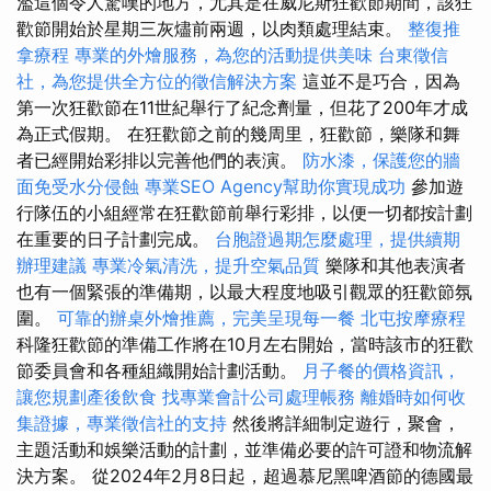
濫這個令人驚嘆的地方，尤其是在威尼斯狂歡節期間，該狂
歡節開始於星期三灰燼前兩週，以肉類處理結束。
整復推
拿療程
專業的外燴服務，為您的活動提供美味
台東徵信
社，為您提供全方位的徵信解決方案
這並不是巧合，因為
第一次狂歡節在11世紀舉行了紀念劑量，但花了200年才成
為正式假期。 在狂歡節之前的幾周里，狂歡節，樂隊和舞
者已經開始彩排以完善他們的表演。
防水漆，保護您的牆
面免受水分侵蝕
專業SEO Agency幫助你實現成功
參加遊
行隊伍的小組經常在狂歡節前舉行彩排，以便一切都按計劃
在重要的日子計劃完成。
台胞證過期怎麼處理，提供續期
辦理建議
專業冷氣清洗，提升空氣品質
樂隊和其他表演者
也有一個緊張的準備期，以最大程度地吸引觀眾的狂歡節氛
圍。
可靠的辦桌外燴推薦，完美呈現每一餐
北屯按摩療程
科隆狂歡節的準備工作將在10月左右開始，當時該市的狂歡
節委員會和各種組織開始計劃活動。
月子餐的價格資訊，
讓您規劃產後飲食
找專業會計公司處理帳務
離婚時如何收
集證據，專業徵信社的支持
然後將詳細制定遊行，聚會，
主題活動和娛樂活動的計劃，並準備必要的許可證和物流解
決方案。 從2024年2月8日起，超過慕尼黑啤酒節的德國最