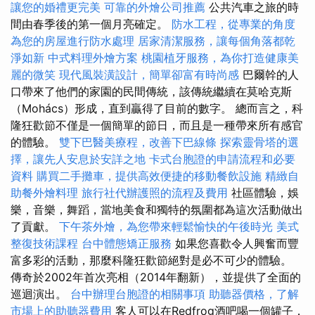
讓您的婚禮更完美
可靠的外燴公司推薦
公共汽車之旅的時
間由春季後的第一個月亮確定。
防水工程，從專業的角度
為您的房屋進行防水處理
居家清潔服務，讓每個角落都乾
淨如新
中式料理外燴方案
桃園植牙服務，為你打造健康美
麗的微笑
現代風裝潢設計，簡單卻富有時尚感
巴爾幹的人
口帶來了他們的家園的民間傳統，該傳統繼續在莫哈克斯
（Mohács）形成，直到贏得了目前的數字。 總而言之，科
隆狂歡節不僅是一個簡單的節日，而且是一種帶來所有感官
的體驗。
雙下巴醫美療程，改善下巴線條
探索靈骨塔的選
擇，讓先人安息於安詳之地
卡式台胞證的申請流程和必要
資料
購買二手攤車，提供高效便捷的移動餐飲設施
精緻自
助餐外燴料理
旅行社代辦護照的流程及費用
社區體驗，娛
樂，音樂，舞蹈，當地美食和獨特的氛圍都為這次活動做出
了貢獻。
下午茶外燴，為您帶來輕鬆愉快的午後時光
美式
整復技術課程
台中體態矯正服務
如果您喜歡令人興奮而豐
富多彩的活動，那麼科隆狂歡節絕對是必不可少的體驗。
傳奇於2002年首次亮相（2014年翻新），並提供了全面的
巡迴演出。
台中辦理台胞證的相關事項
助聽器價格，了解
市場上的助聽器費用
客人可以在Redfrog酒吧喝一個罐子，