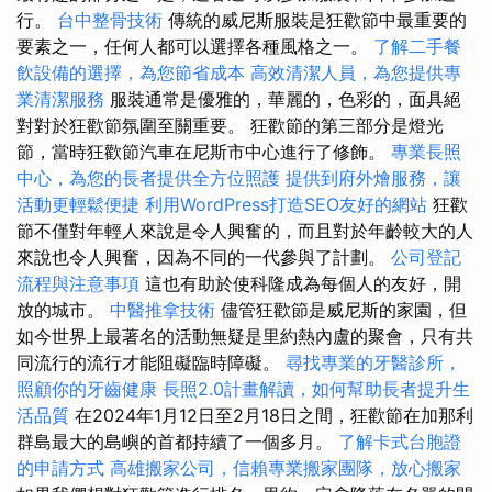
行。
台中整骨技術
傳統的威尼斯服裝是狂歡節中最重要的
要素之一，任何人都可以選擇各種風格之一。
了解二手餐
飲設備的選擇，為您節省成本
高效清潔人員，為您提供專
業清潔服務
服裝通常是優雅的，華麗的，色彩的，面具絕
對對於狂歡節氛圍至關重要。 狂歡節的第三部分是燈光
節，當時狂歡節汽車在尼斯市中心進行了修飾。
專業長照
中心，為您的長者提供全方位照護
提供到府外燴服務，讓
活動更輕鬆便捷
利用WordPress打造SEO友好的網站
狂歡
節不僅對年輕人來說是令人興奮的，而且對於年齡較大的人
來說也令人興奮，因為不同的一代參與了計劃。
公司登記
流程與注意事項
這也有助於使科隆成為每個人的友好，開
放的城市。
中醫推拿技術
儘管狂歡節是威尼斯的家園，但
如今世界上最著名的活動無疑是里約熱內盧的聚會，只有共
同流行的流行才能阻礙臨時障礙。
尋找專業的牙醫診所，
照顧你的牙齒健康
長照2.0計畫解讀，如何幫助長者提升生
活品質
在2024年1月12日至2月18日之間，狂歡節在加那利
群島最大的島嶼的首都持續了一個多月。
了解卡式台胞證
的申請方式
高雄搬家公司，信賴專業搬家團隊，放心搬家