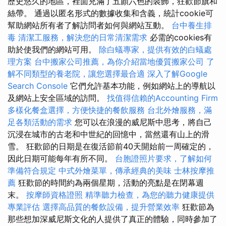
歷史悠久的地區，裡面充滿了五顏六色的裝飾，狂歡節旗和
絲帶。 通過以匿名形式的數據收集和含義，統計cookie可
幫助網站所有者了解訪問者如何與網站互動。
台中養生排
毒
清潔工服務，解決您的日常清潔需求
必需的cookies有
助於使我們的網站可用。
除白蟻專家，提供有效的白蟻處
理方案
台中搬家公司推薦，為你介紹當地優質搬家公司
了
解不同類型的養老院，讓您選擇最合適
深入了解Google
Search Console
它們允許基本功能，例如網站上的導航以
及網站上安全區域的訪問。
找值得信賴的Accounting Firm
多樣化餐盒選擇，方便快捷的餐飲服務
台北外燴服務，滿
足各類活動的需求
您可以在浪漫的威尼斯中思考，將自己
沉浸在城市的古老和中世紀的回憶中，當然還有山上的滑
雪。 狂歡節的日期是在復活節前40天開始前一周確定的，
因此日期可能每年有所不同。
台胞證照片要求，了解如何
準備符合規定
中式外燴菜單，傳承經典的美味
士林按摩推
薦
狂歡節的時間約為兩個星期，活動的亮點是在閉幕週
末。
按摩師資格證照
精準聽力檢查，為您的聽力健康提供
專業評估
選擇高品質的餐飲設備，提升營業效率
狂歡節為
那些想加深威尼斯文化的人提供了真正的體驗，同時參加了