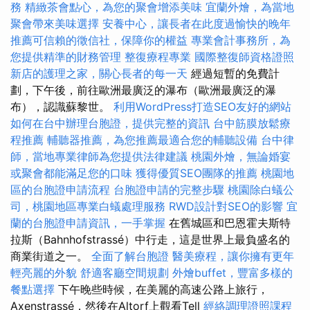
務
精緻茶會點心，為您的聚會增添美味
宜蘭外燴，為當地
聚會帶來美味選擇
安養中心，讓長者在此度過愉快的晚年
推薦可信賴的徵信社，保障你的權益
專業會計事務所，為
您提供精準的財務管理
整復療程專業
國際整復師資格證照
新店的護理之家，關心長者的每一天
經過短暫的免費計
劃，下午後，前往歐洲最廣泛的瀑布（歐洲最廣泛的瀑
布），認識蘇黎世。
利用WordPress打造SEO友好的網站
如何在台中辦理台胞證，提供完整的資訊
台中筋膜放鬆療
程推薦
輔聽器推薦，為您推薦最適合您的輔聽設備
台中律
師，當地專業律師為您提供法律建議
桃園外燴，無論婚宴
或聚會都能滿足您的口味
獲得優質SEO團隊的推薦
桃園地
區的台胞證申請流程
台胞證申請的完整步驟
桃園除白蟻公
司，桃園地區專業白蟻處理服務
RWD設計對SEO的影響
宜
蘭的台胞證申請資訊，一手掌握
在舊城區和巴恩霍夫斯特
拉斯（Bahnhofstrassé）中行走，這是世界上最負盛名的
商業街道之一。
全面了解台胞證
醫美療程，讓你擁有更年
輕亮麗的外貌
舒適客廳空間規劃
外燴buffet，豐富多樣的
餐點選擇
下午晚些時候，在美麗的高速公路上旅行，
Axenstrassé，然後在Altorf上觀看Tell
經絡調理證照課程