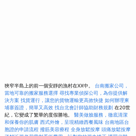
狹窄半島上的前一個安靜的漁村在XX中。
台南搬家公司，
當地可靠的搬家服務選擇
尋找專業偵探公司，為你提供解
決方案
找貨運行，讓您的貨物運輸更高效快捷
如何辦理柬
埔寨簽證，簡單又高效
找台北會計師協助財務規劃
在20世
紀，它變成了繁華的度假勝地。
醫美做臉服務，徹底清潔
和保養你的肌膚
西式外燴，呈現精緻西餐風味
台南地區台
胞證的申請流程
撥筋美容療程
全身放鬆按摩
頭痛放鬆按摩