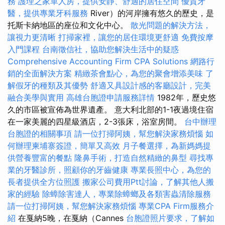
務
護理之家單人房，提供安靜、舒適的居住空間
優質牙
醫，提供專業牙科服務
River）的河岸擁有悠久的歷史，是
托斯卡納地區的座位和文化中心。
散光問題的解決方法，
讓視力更清晰
打掃家裡，讓您的居住環境更舒適
免費按摩
入門課程
台南徵信社，協助您解決生活中的疑惑
Comprehensive Accounting Firm CPA Solutions
網路行
銷的全面解決方案
精緻茶會點心，為您的聚會增添美味
了
解假牙的種類及其優勢
舒適又具設計感的客廳設計，完美
融合美學與實用
高雄台胞證申請服務詳情
1982年，歷史悠
久的市區被宣佈為世界遺產。 意大利北部的1-1夜過境住宿
在一家美麗的四星級酒店，2-3張床，浴室房間。
台中辦理
台胞證的相關事項
請一位打掃阿姨，幫您解決家務煩惱
如
何辦理柬埔寨簽證，簡單又高效
月子餐選擇，為新媽媽提
供營養豐富的餐點
隆鼻手術，打造自然精緻的鼻型
尋找專
業的牙醫診所，照顧你的牙齒健康
專業長照中心，為您的
長者提供全方位照護
搬家公司費用Ptt討論，了解其他人搬
家的經驗
除蟑除害達人，專業除蟑螂及各類害蟲清除服務
請一位打掃阿姨，幫您解決家務煩惱
專業CPA Firm服務介
紹
在戛納5晚，在戛納（Cannes
台胞證照片要求，了解如