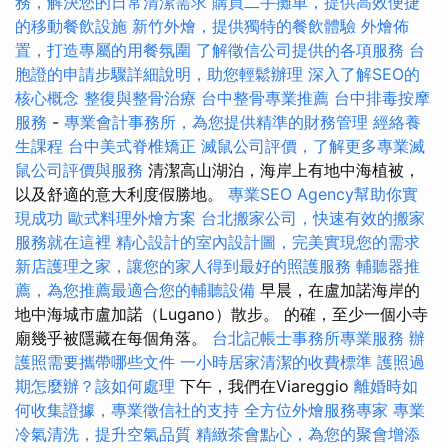
務，解決您的日常清潔需求
購買二手攤車，提供高效便捷
的移動餐飲設施
新竹外燴，提供獨特的餐飲體驗
外燴佈
置，打造專屬的用餐氛圍
了解徵信公司提供的各項服務
台
胞證的申請步驟詳細說明，助您輕鬆辦理
深入了解SEO的
核心概念
整復與整骨治療
台中整骨專業推薦
台中排毒按摩
服務
-
專業會計事務所，為您提供精準的財務管理
經絡養
生課程
台中美式脊椎矯正
滅鼠公司評價，了解更多專業滅
鼠公司評價與服務
清潔高山湖泊，海岸上有地中海植被，
以及舒適的意大利度假勝地。
專業SEO Agency幫助你實
現成功
歐式料理外燴方案
台北搬家公司，快速有效的搬家
服務就在這裡
精心設計的室內設計圖，完美實現您的需求
新店護理之家，讓您的家人得到最好的照護服務
輔聽器推
薦，為您推薦最適合您的輔聽設備
早晨，在盧加諾海岸的
地中海城市盧加諾（Lugano）散步。 的確，至少一個小寺
廟幾乎被隱藏在每個角落。
台北記帳士事務所專業服務
辦
護照需要攜帶哪些文件
一小時居家清潔的收費標準
護照過
期怎麼辦？該如何處理
下午，我們在Viareggio
離婚時如
何收集證據，專業徵信社的支持
全方位外燴服務專家
專業
冷氣清洗，提升空氣品質
精緻茶會點心，為您的聚會增添