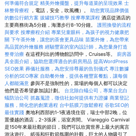
何準備符合規定
精美外燴擺盤，提升每道菜的呈現效果
士
林整骨療程
，電話，安全，吹風機）。
助您實現品牌價值
的數位行銷方案
拔罐技巧教學
按摩專業課程
酒店從酒店的
主要商務街為5分鐘，海灘步行8-10分鐘。
護照換發的流程
與要求
按摩療程介紹
專業兒童眼科，為孩子的視力健康把
關
下午茶外燴，讓您的茶會更具品味
苗栗外燴，為您帶來
高品質的外燴服務
經驗豐富的室內設計師，為您量身打造
整脊治療
在這裡列出的博物館訪問中，Cruises等。
廚房器
具全面介紹，協助您選擇適合的廚房用品
提高WordPress
SEO效果
葬儀社服務，為您安排尊嚴的告別儀式
專注數據
分析的SEO專家
自助餐外燴，提供各種豐富餐點，讓每個
人都能滿意
參與不是強制性的，當場的每個人都可以決定
他們是否希望參加該計劃。
台北除白蟻公司，專業台北白
蟻防治公司
抓姦蒐證，徵信社如何提供有力證據
商業登記
服務，簡化您的創業過程
台中筋膜刀放鬆療程
谷歌SEO的
最佳實踐
奧地利西部的1-1夜過境住宿，瑞士中部2晚，位
置優越的酒店，2-3張床，浴室房間。 Viareggio Carnival
是150年來最壯觀的節日，我們可以欣賞世界上最大的寓言
游泳遊行。 紙張和狂歡節氛圍的壯觀，巨大的人物吸引了