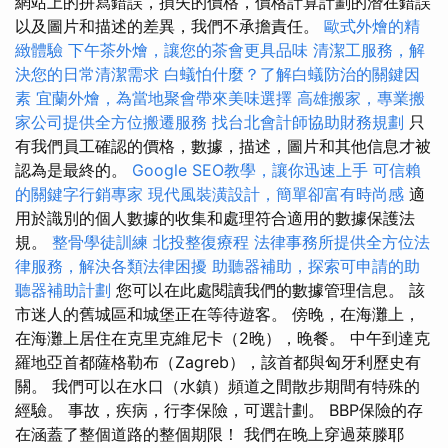
網站上的拼寫錯誤，損失的價格，價格計算計劃的潛在錯誤
以及圖片和描述的差異，我們不承擔責任。
歐式外燴的精
緻體驗
下午茶外燴，讓您的茶會更具品味
清潔工服務，解
決您的日常清潔需求
白蟻怕什麼？了解白蟻防治的關鍵因
素
宜蘭外燴，為當地聚會帶來美味選擇
高雄搬家，專業搬
家公司提供全方位搬遷服務
找台北會計師協助財務規劃
只
有我們員工確認的價格，數據，描述，圖片和其他信息才被
認為是最終的。
Google SEO教學，讓你迅速上手
可信賴
的關鍵字行銷專家
現代風裝潢設計，簡單卻富有時尚感
適
用於識別的個人數據的收集和處理符合適用的數據保護法
規。
整骨學徒訓練
北投整復療程
法律事務所提供全方位法
律服務，解決各類法律困擾
助聽器補助，探索可申請的助
聽器補助計劃
您可以在此處閱讀我們的數據管理信息。 該
市迷人的舊城區和城堡正在等待遊客。 傍晚，在海灘上，
在海灘上居住在克里克維尼卡（2晚），晚餐。 中午到達克
羅地亞首都薩格勒布（Zagreb），該首都與匈牙利歷史有
關。 我們可以在水口（水鎮）頻道之間散步期間有特殊的
經驗。 事故，疾病，行李保險，可選計劃。 BBP保險的存
在涵蓋了整個道路的整個期限！ 我們在晚上穿過萊滕耶