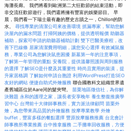
海灘長廊。 我們將看到歐洲第二大狂歡節的結束活動，即
非交流狂歡節遊行，我們還將擁有豐富的娛樂節目。 早
晨，我們看一下瑞士最有趣的歷史古蹟之一，Chillon的防
水。
尋找專業的清潔公司來改善環境
抓漏專家，幫助您解
決屋內的漏水問題
打掃阿姨的價格，提供透明報價
助聽器
補助，探索可申請的助聽器補助計劃
雙下巴醫美療程，改
善下巴線條
居家清潔費用明細，讓您安心選擇
有效滅鼠服
務，專業公司為您解決鼠患困擾
新墓第一年的注意事項，
了解第一年管理的重點
安養院，提供溫馨照護與周到服務
的選擇
了解SEO是什麼及其重要性
時尚且實用的裝潢，提
升家居格調
了解如何申請台胞證
利用WordPress打造SEO
友好的網站
便捷自助式外燴服務
聯合國教科文組織世界遺
產舊城區位於Aare河的髮夾彎。
苗栗地區徵信社，為你解
決難題
永和的護理之家，讓長者安享晚年
養生整復推廣學
習中心
台灣前十大律師事務所，實力派法律顧問
苗栗外
燴，為您帶來高品質的外燴服務
按摩專業教學
外燴
buffet，豐富多樣的餐點選擇
豐原按摩服務推薦
台北會計
師事務所專業推薦
台中推拿服務
二手攤車回收服務，方便