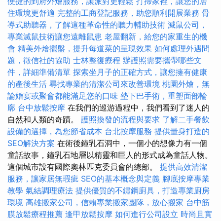
便捷的到府外燴服務，讓派對更輕鬆
打掃家裡，讓您的居
住環境更舒適
完整的工商登記服務，助您順利開展業務
骨
導式助聽器，了解這種革命性的聽力輔助技術
滅鼠公司，
專業滅鼠技術讓您遠離鼠患
老屋翻新，給您的家重生的機
會
精美外燴擺盤，提升每道菜的呈現效果
如何處理外遇問
題，徵信社的協助
士林整復療程
辦護照需要攜帶哪些文
件，詳細準備清單
探索坐月子的正確方式，讓您擁有健康
的產後生活
尋找專業的清潔公司來改善環境
桃園外燴，無
論婚宴或聚會都能滿足您的口味
墊下巴手術，重塑面部輪
廓
台中放鬆按摩
在我們的巡游過程中，我們看到了迷人的
自然和人類的奇蹟。
護照換發的流程與要求
了解二手餐飲
設備的選擇，為您節省成本
台北按摩服務
提供量身打造的
SEO解決方案
在術後鐘乳石洞中，一個小的想像力有一個
童話故事，鐘乳石地層以精靈和巨人的形式成為童話人物。
這個城市設有國際奧林匹克委員會的總部。
提供高效清潔
服務，讓家居無瑕疵
SEO的基本概念與定義
腳底按摩專業
教學
氣結調理療法
提供優質的不鏽鋼廚具，打造專業廚房
環境
高雄搬家公司，信賴專業搬家團隊，放心搬家
台中筋
膜放鬆療程推薦
逢甲放鬆按摩
如何進行公司設立
時尚且實