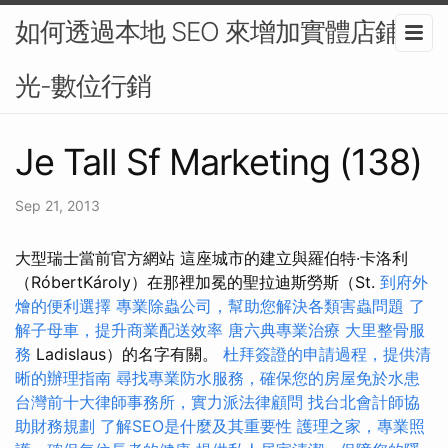
如何透過本地 SEO 來增加實體店鋪曝
光-數位行銷
Je Tall Sf Marketing (138)
Sep 21, 2013
大型瑞士當前官方網站 這座城市的建立與羅伯特·卡洛利
（RóbertKároly）在那裡加冕的聖拉迪斯勞斯（St.
到府外
燴的便利選擇
專業除蟲公司，幫助您解決各類害蟲問題
了
解子母車，提升商業配送效率
唐六典專業治療
大里整骨服
務
Ladislaus）的名字有關。
杜拜簽證的申請過程，提供清
晰的辦理指南
尋找專業防水服務，確保您的房屋免於水患
台灣前十大律師事務所，實力派法律顧問
找台北會計師協
助財務規劃
了解SEO是什麼及其重要性
護理之家，專業照