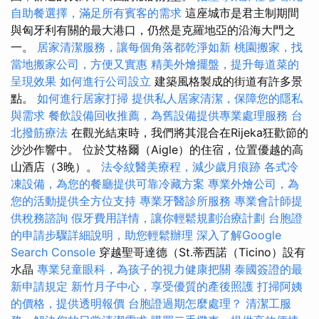
自助餐選擇，滿足所有賓客的需求
這座城市是君主制期間
與匈牙利有關的最大港口，仍然是克羅地亞的沿海大門之
一。
居家清潔服務，讓每個角落都乾淨如新
桃園搬家，找
當地搬家公司，方便又實惠
精美外燴擺盤，提升每道菜的
呈現效果
如何進行公司設立
建築風格製成的街道有許多景
點。
如何進行居家打掃
提供私人居家清潔，保障您的隱私
與需求
餐飲設備回收推薦，為舊設備提供專業處理服務
台
北撥筋療法
在觀光結束時，我們將其混合在Rijeka狂歡節的
沙沙作響中。 位於艾格爾（Aigle）的住宿，位置優越的高
山酒店（3晚）。
法令紋醫美療程，減少歲月痕跡
各式冷
凍設備，為您的餐廳提供可靠冷藏方案
專業外燴公司，為
您的活動提供全方位支持
專業牙醫診所服務
專業會計師提
供稅務諮詢
假牙費用詳情，讓你輕鬆規劃治療計劃
台胞證
的申請步驟詳細說明，助您輕鬆辦理
深入了解Google
Search Console
穿越聖哥達德（St.蒂西諾（Ticino）設有
水晶
專業兒童眼科，為孩子的視力健康把關
泰國簽證的最
新申請規定
新竹月子中心，享受優質的產後照護
打掃阿姨
的價格，提供透明報價
台胞證過期怎麼處理？
清潔工服