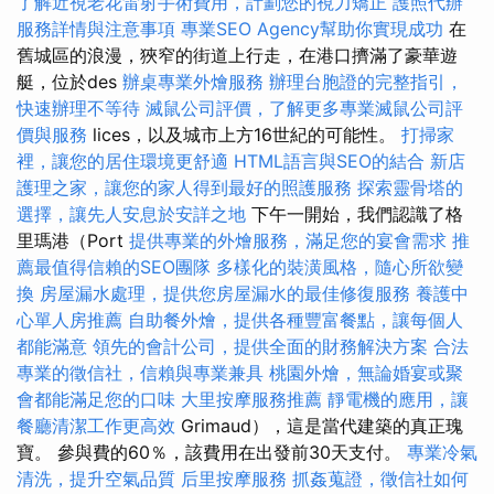
了解近視老花雷射手術費用，計劃您的視力矯正
護照代辦
服務詳情與注意事項
專業SEO Agency幫助你實現成功
在
舊城區的浪漫，狹窄的街道上行走，在港口擠滿了豪華遊
艇，位於des
辦桌專業外燴服務
辦理台胞證的完整指引，
快速辦理不等待
滅鼠公司評價，了解更多專業滅鼠公司評
價與服務
lices，以及城市上方16世紀的可能性。
打掃家
裡，讓您的居住環境更舒適
HTML語言與SEO的結合
新店
護理之家，讓您的家人得到最好的照護服務
探索靈骨塔的
選擇，讓先人安息於安詳之地
下午一開始，我們認識了格
里瑪港（Port
提供專業的外燴服務，滿足您的宴會需求
推
薦最值得信賴的SEO團隊
多樣化的裝潢風格，隨心所欲變
換
房屋漏水處理，提供您房屋漏水的最佳修復服務
養護中
心單人房推薦
自助餐外燴，提供各種豐富餐點，讓每個人
都能滿意
領先的會計公司，提供全面的財務解決方案
合法
專業的徵信社，信賴與專業兼具
桃園外燴，無論婚宴或聚
會都能滿足您的口味
大里按摩服務推薦
靜電機的應用，讓
餐廳清潔工作更高效
Grimaud），這是當代建築的真正瑰
寶。 參與費的60％，該費用在出發前30天支付。
專業冷氣
清洗，提升空氣品質
后里按摩服務
抓姦蒐證，徵信社如何