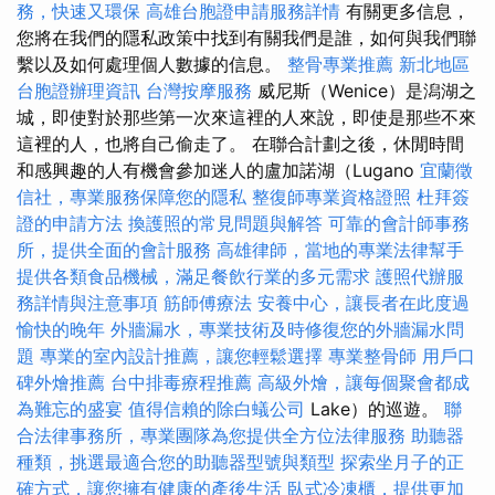
務，快速又環保
高雄台胞證申請服務詳情
有關更多信息，
您將在我們的隱私政策中找到有關我們是誰，如何與我們聯
繫以及如何處理個人數據的信息。
整骨專業推薦
新北地區
台胞證辦理資訊
台灣按摩服務
威尼斯（Wenice）是潟湖之
城，即使對於那些第一次來這裡的人來說，即使是那些不來
這裡的人，也將自己偷走了。 在聯合計劃之後，休閒時間
和感興趣的人有機會參加迷人的盧加諾湖（Lugano
宜蘭徵
信社，專業服務保障您的隱私
整復師專業資格證照
杜拜簽
證的申請方法
換護照的常見問題與解答
可靠的會計師事務
所，提供全面的會計服務
高雄律師，當地的專業法律幫手
提供各類食品機械，滿足餐飲行業的多元需求
護照代辦服
務詳情與注意事項
筋師傅療法
安養中心，讓長者在此度過
愉快的晚年
外牆漏水，專業技術及時修復您的外牆漏水問
題
專業的室內設計推薦，讓您輕鬆選擇
專業整骨師
用戶口
碑外燴推薦
台中排毒療程推薦
高級外燴，讓每個聚會都成
為難忘的盛宴
值得信賴的除白蟻公司
Lake）的巡遊。
聯
合法律事務所，專業團隊為您提供全方位法律服務
助聽器
種類，挑選最適合您的助聽器型號與類型
探索坐月子的正
確方式，讓您擁有健康的產後生活
臥式冷凍櫃，提供更加