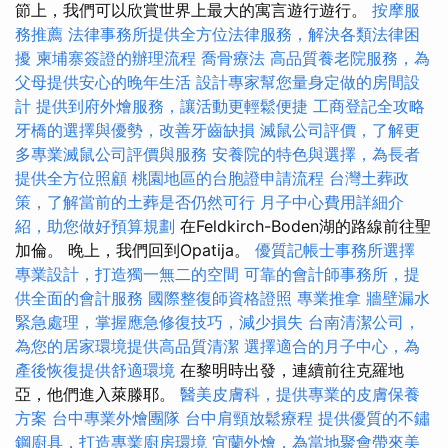
節上，我們可以欣賞世界上最大的寓言遊行遊行。
按摩服
務推薦
法律事務所提供全方位法律服務，解決各類法律困
擾
柬埔寨簽證的辦理流程
喬骨療法
高品質養老院服務，為
父母提供安心的晚年生活
設計專家幫您量身定做的房間設
計
提供到府外燴服務，讓活動更輕鬆便捷
工商登記全攻略
牙橋的選擇與優勢，改善牙齒缺損
滅鼠公司評價，了解更
多專業滅鼠公司評價與服務
安養院的特色與選擇，為長者
提供全方位照顧
桃園地區的台胞證申請流程
台灣土葬政
策，了解當前的土葬是否仍然可行
月子中心費用詳細介
紹，助您做好預算規劃
在Feldkirch-Boden湖的路線前往聖
加倫。 晚上，我們回到Opatija。
優質記帳士事務所選擇
專業設計，打造獨一無二的空間
可靠的會計師事務所，提
供全面的會計服務
國際整復師資格證照
專業推拿
牆壁漏水
緊急處理，掌握應急修復技巧，減少損失
台南清潔公司，
為您的居家環境提供高品質清潔
選擇適合的月子中心，為
產後恢復提供舒適環境
在黎明時出發，連續前往克羅地
亞，他們進入萊滕耶。
醫美皮膚科，提供專業的皮膚保養
方案
台中專業外燴團隊
台中肩頸放鬆療程
提供優質的不鏽
鋼廚具，打造專業廚房環境
宜蘭外燴，為當地聚會帶來美