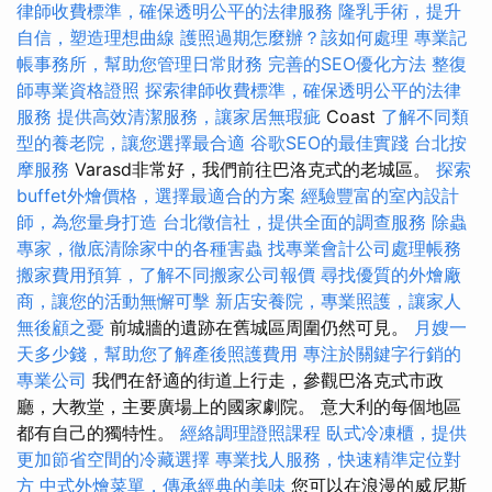
律師收費標準，確保透明公平的法律服務
隆乳手術，提升
自信，塑造理想曲線
護照過期怎麼辦？該如何處理
專業記
帳事務所，幫助您管理日常財務
完善的SEO優化方法
整復
師專業資格證照
探索律師收費標準，確保透明公平的法律
服務
提供高效清潔服務，讓家居無瑕疵
Coast
了解不同類
型的養老院，讓您選擇最合適
谷歌SEO的最佳實踐
台北按
摩服務
Varasd非常好，我們前往巴洛克式的老城區。
探索
buffet外燴價格，選擇最適合的方案
經驗豐富的室內設計
師，為您量身打造
台北徵信社，提供全面的調查服務
除蟲
專家，徹底清除家中的各種害蟲
找專業會計公司處理帳務
搬家費用預算，了解不同搬家公司報價
尋找優質的外燴廠
商，讓您的活動無懈可擊
新店安養院，專業照護，讓家人
無後顧之憂
前城牆的遺跡在舊城區周圍仍然可見。
月嫂一
天多少錢，幫助您了解產後照護費用
專注於關鍵字行銷的
專業公司
我們在舒適的街道上行走，參觀巴洛克式市政
廳，大教堂，主要廣場上的國家劇院。 意大利的每個地區
都有自己的獨特性。
經絡調理證照課程
臥式冷凍櫃，提供
更加節省空間的冷藏選擇
專業找人服務，快速精準定位對
方
中式外燴菜單，傳承經典的美味
您可以在浪漫的威尼斯