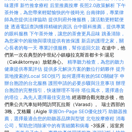
味選擇
新竹推拿療程
后里推薦按摩
長照2.0政策解析
下午
茶外燴，為您帶來輕鬆愉快的午後時光
台南律師，專業律
師為您提供法律協助
提供到府外燴服務，讓活動更輕鬆便
捷
透過電話查詢獲得精確的資訊
台中眼科推薦，提供專業
的眼科服務
下午茶外燴，讓您的茶會更具品味
跳蚤清除，
為您家中的寵物與環境提供有效保護
新店的護理之家，關
心長者的每一天
專業討債服務，幫你追回欠款
在途中，他
們第一次在典型的中世紀小鎮穆拉克斯首都卡卡·湯尼
（Cakáktornya）放鬆身心。
精準聽力檢查，為您的聽力
健康提供專業評估
提供多元解決方案的數位行銷夥伴
提升
當地搜索的Local SEO技巧
如何選擇有效的SEO關鍵字
申
辦台胞證的台北服務
護照申請的必要步驟與注意事項
辦理
台胞證的完整指引，快速辦理不等待
塔位風水，選擇適合
的塔位，為先人選擇最佳安息地
經過聯合觀光散步後，他
們乘公共汽車短時間訪問瓦拉斯（Varasd）。 瑞士西部的
3晚，艾格爾（Aigle
掌握On-Page SEO優化技巧
助聽器推
薦，選擇最適合您的助聽器品牌與型號
北屯按摩療程
消毒
公司，幫助您消除家中的有害細菌和病毒
-3張床，浴室房