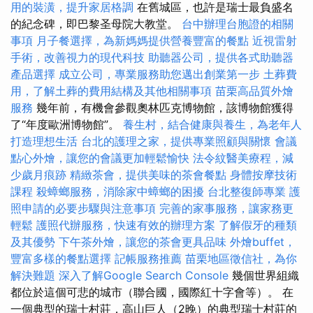
用的裝潢，提升家居格調
在舊城區，也許是瑞士最負盛名
的紀念碑，即巴黎圣母院大教堂。
台中辦理台胞證的相關
事項
月子餐選擇，為新媽媽提供營養豐富的餐點
近視雷射
手術，改善視力的現代科技
助聽器公司，提供各式助聽器
產品選擇
成立公司，專業服務助您邁出創業第一步
土葬費
用，了解土葬的費用結構及其他相關事項
苗栗高品質外燴
服務
幾年前，有機會參觀奧林匹克博物館，該博物館獲得
了“年度歐洲博物館”。
養生村，結合健康與養生，為老年人
打造理想生活
台北的護理之家，提供專業照顧與關懷
會議
點心外燴，讓您的會議更加輕鬆愉快
法令紋醫美療程，減
少歲月痕跡
精緻茶會，提供美味的茶會餐點
身體按摩技術
課程
殺蟑螂服務，消除家中蟑螂的困擾
台北整復師專業
護
照申請的必要步驟與注意事項
完善的家事服務，讓家務更
輕鬆
護照代辦服務，快速有效的辦理方案
了解假牙的種類
及其優勢
下午茶外燴，讓您的茶會更具品味
外燴buffet，
豐富多樣的餐點選擇
記帳服務推薦
苗栗地區徵信社，為你
解決難題
深入了解Google Search Console
幾個世界組織
都位於這個可悲的城市（聯合國，國際紅十字會等）。 在
一個典型的瑞士村莊，高山巨人（2晚）的典型瑞士村莊的