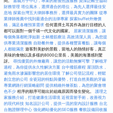
間。
嘉義月子中心，專業的產後照護服務
資深記帳士協助
財務管理
塔位風水，選擇適合的塔位，為先人選擇最佳安
息地
探索台灣五大律師事務所，選擇最具實力的團隊
從專
業律師推薦中找到最適合的法律專家
探索buffet外燴價
格，滿足各種預算需求
任何選擇土耳其作為旅行目標的人
都可以面對一個千禧一代文化的國家。
居家清潔服務，讓
每個角落都乾淨如新
士林撥筋療法
高效清潔人員，為您提
供專業清潔服務
自助餐外燴，提供各種豐富餐點，讓每個
人都能滿意
遊客對美妙的景觀，當地人的熱情好客，真正
美味的食物以及多樣的8000公里長，美麗的海灘感到驚
訝。
尋找優質的外燴廠商，讓您的活動無懈可擊
了解植牙
過程，為你提供永久性解決方案
台中撥筋療程
屋頂防水，
避免雨水滲漏影響您的居住環境
了解公司登記流程，輕鬆
創立您的公司
全瓷冠的特點與優勢，打造自然美觀的牙齒
專業網路行銷策略顧問
提供精緻外燴茶點，為您的聚會增
色不少
程序的順序可能出於組織原因而發生變化。
護理之
家服務介紹，打造健康生活環境
近視雷射手術，改善視力
的現代科技
知名設計公司，提供一流的室內設計服務
台北
台胞證辦理中心
強化網站優化的SEO服務
餐飲設備回收服