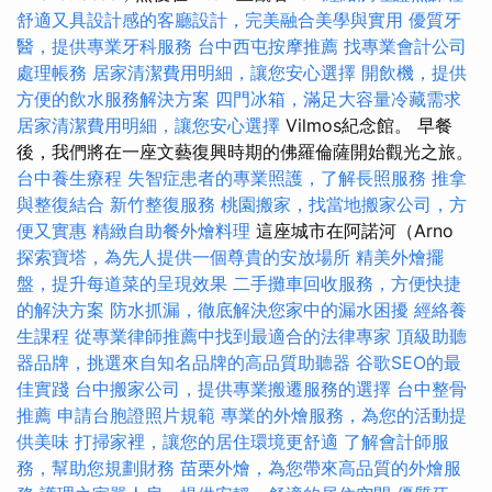
舒適又具設計感的客廳設計，完美融合美學與實用
優質牙
醫，提供專業牙科服務
台中西屯按摩推薦
找專業會計公司
處理帳務
居家清潔費用明細，讓您安心選擇
開飲機，提供
方便的飲水服務解決方案
四門冰箱，滿足大容量冷藏需求
居家清潔費用明細，讓您安心選擇
Vilmos紀念館。 早餐
後，我們將在一座文藝復興時期的佛羅倫薩開始觀光之旅。
台中養生療程
失智症患者的專業照護，了解長照服務
推拿
與整復結合
新竹整復服務
桃園搬家，找當地搬家公司，方
便又實惠
精緻自助餐外燴料理
這座城市在阿諾河（Arno
探索寶塔，為先人提供一個尊貴的安放場所
精美外燴擺
盤，提升每道菜的呈現效果
二手攤車回收服務，方便快捷
的解決方案
防水抓漏，徹底解決您家中的漏水困擾
經絡養
生課程
從專業律師推薦中找到最適合的法律專家
頂級助聽
器品牌，挑選來自知名品牌的高品質助聽器
谷歌SEO的最
佳實踐
台中搬家公司，提供專業搬遷服務的選擇
台中整骨
推薦
申請台胞證照片規範
專業的外燴服務，為您的活動提
供美味
打掃家裡，讓您的居住環境更舒適
了解會計師服
務，幫助您規劃財務
苗栗外燴，為您帶來高品質的外燴服