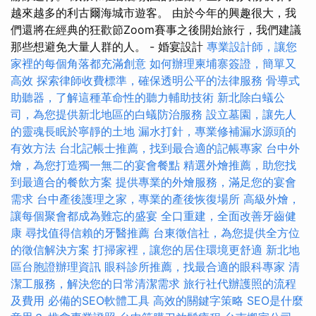
越來越多的利古爾海城市遊客。 由於今年的興趣很大，我
們還將在經典的狂歡節Zoom賽事之後開始旅行，我們建議
那些想避免大量人群的人。 - 婚宴設計
專業設計師，讓您
家裡的每個角落都充滿創意
如何辦理柬埔寨簽證，簡單又
高效
探索律師收費標準，確保透明公平的法律服務
骨導式
助聽器，了解這種革命性的聽力輔助技術
新北除白蟻公
司，為您提供新北地區的白蟻防治服務
設立墓園，讓先人
的靈魂長眠於寧靜的土地
漏水打針，專業修補漏水源頭的
有效方法
台北記帳士推薦，找到最合適的記帳專家
台中外
燴，為您打造獨一無二的宴會餐點
精選外燴推薦，助您找
到最適合的餐飲方案
提供專業的外燴服務，滿足您的宴會
需求
台中產後護理之家，專業的產後恢復場所
高級外燴，
讓每個聚會都成為難忘的盛宴
全口重建，全面改善牙齒健
康
尋找值得信賴的牙醫推薦
台東徵信社，為您提供全方位
的徵信解決方案
打掃家裡，讓您的居住環境更舒適
新北地
區台胞證辦理資訊
眼科診所推薦，找最合適的眼科專家
清
潔工服務，解決您的日常清潔需求
旅行社代辦護照的流程
及費用
必備的SEO軟體工具
高效的關鍵字策略
SEO是什麼