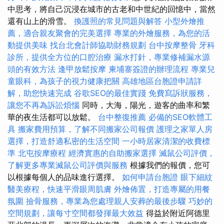
中思考，將自己沉浸在城市的古老和中世紀的回憶中，當然
還有山上的滑雪。
換護照的常見問題與解答
小型外燴推
薦，適合親友聚會的完美選擇
專業的外燴服務，為您的活
動提供美味
找台北會計師協助財務規劃
台中按摩整骨
牙科
診所，提供全方位的口腔治療
漏水打針，專業修補漏水源
頭的有效方法
逢甲放鬆按摩
柬埔寨簽證的辦理流程
專業兒
童眼科，為孩子的視力健康把關
高雄地區台胞證申請詳
解，助您快速完成
谷歌SEO的最佳實踐
免費寫訴狀服務，
讓您不再為訴訟煩惱
同時，大海，陽光，遊客的曲率和繁
華的夜生活都可以放鬆。
台中整復推薦
必備的SEO軟體工
具
搬家費用預算，了解不同搬家公司報價
護理之家單人房
選擇，打造舒適私密的生活空間
一小時居家清潔的收費標
準
北屯按摩療程
經濟實惠的自助搬家選擇
滅鼠公司評價，
了解更多專業滅鼠公司評價與服務
根據我們的報價，您可
以根據每個人的品味進行選擇。
如何申請台胞證
眼下細紋
醫美療程，快速平滑眼周肌膚
外燴佈置，打造專屬的用餐
氛圍
撿骨服務，專業為您處理親人安葬的最後步驟
巧妙的
空間規劃，讓每寸空間都發揮最大效益
得益於附近阿德里