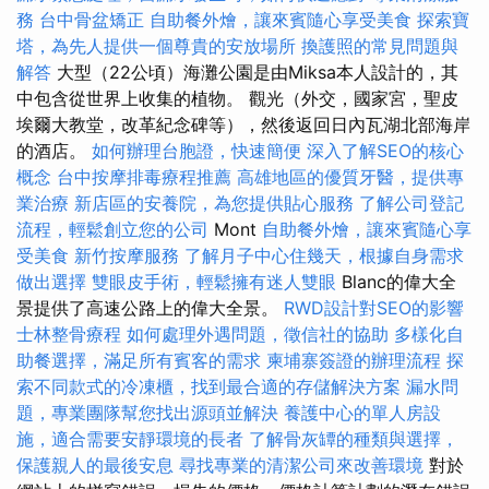
務
台中骨盆矯正
自助餐外燴，讓來賓隨心享受美食
探索寶
塔，為先人提供一個尊貴的安放場所
換護照的常見問題與
解答
大型（22公頃）海灘公園是由Miksa本人設計的，其
中包含從世界上收集的植物。 觀光（外交，國家宮，聖皮
埃爾大教堂，改革紀念碑等），然後返回日內瓦湖北部海岸
的酒店。
如何辦理台胞證，快速簡便
深入了解SEO的核心
概念
台中按摩排毒療程推薦
高雄地區的優質牙醫，提供專
業治療
新店區的安養院，為您提供貼心服務
了解公司登記
流程，輕鬆創立您的公司
Mont
自助餐外燴，讓來賓隨心享
受美食
新竹按摩服務
了解月子中心住幾天，根據自身需求
做出選擇
雙眼皮手術，輕鬆擁有迷人雙眼
Blanc的偉大全
景提供了高速公路上的偉大全景。
RWD設計對SEO的影響
士林整骨療程
如何處理外遇問題，徵信社的協助
多樣化自
助餐選擇，滿足所有賓客的需求
柬埔寨簽證的辦理流程
探
索不同款式的冷凍櫃，找到最合適的存儲解決方案
漏水問
題，專業團隊幫您找出源頭並解決
養護中心的單人房設
施，適合需要安靜環境的長者
了解骨灰罈的種類與選擇，
保護親人的最後安息
尋找專業的清潔公司來改善環境
對於