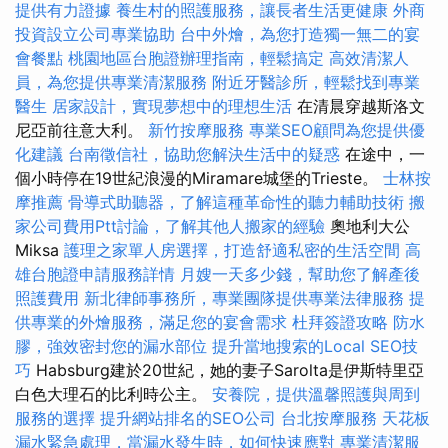
提供有力證據
養生村的照護服務，讓長者生活更健康
外商
投資設立公司專業協助
台中外燴，為您打造獨一無二的宴
會餐點
桃園地區台胞證辦理指南，輕鬆搞定
高效清潔人
員，為您提供專業清潔服務
附近牙醫診所，輕鬆找到專業
醫生
居家設計，實現夢想中的理想生活
在清晨穿越斯洛文
尼亞前往意大利。
新竹按摩服務
專業SEO顧問為您提供優
化建議
台南徵信社，協助您解決生活中的疑惑
在途中，一
個小時停在19世紀浪漫的Miramare城堡的Trieste。
士林按
摩推薦
骨導式助聽器，了解這種革命性的聽力輔助技術
搬
家公司費用Ptt討論，了解其他人搬家的經驗
奧地利大公
Miksa
護理之家單人房選擇，打造舒適私密的生活空間
高
雄台胞證申請服務詳情
月嫂一天多少錢，幫助您了解產後
照護費用
新北律師事務所，專業團隊提供專業法律服務
提
供專業的外燴服務，滿足您的宴會需求
杜拜簽證攻略
防水
膠，強效密封您的漏水部位
提升當地搜索的Local SEO技
巧
Habsburg建於20世紀，她的妻子Sarolta是伊斯特里亞
白色大理石的比利時公主。
安養院，提供溫馨照護與周到
服務的選擇
提升網站排名的SEO公司
台北按摩服務
天花板
漏水緊急處理，當漏水發生時，如何快速應對
專業清潔服