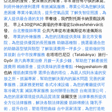
亞北部的漫長，更深層次的海灘，非常適合有小孩的家庭。
到府外燴的便利選擇
有效滅鼠服務，專業公司為您解決鼠
患困擾
專業冷氣清洗，提升空氣品質
了解失智症照護，為
家人提供最合適的支持
早餐後，我們對托斯卡納景觀說再
見。 早上4.30從PIAC廣場的停車場從Székesfehérvár出
發。
台北整復師專業
公共汽車從布達佩斯從布達佩斯出
發。
專業的外燴服務，為您的活動提供美味
新北市安養
院，為您提供優質的長照服務
助聽器種類，挑選最適合您
的助聽器型號與類型
了解裝潢費用一坪多少，提前做好預
算規劃
台中市按摩服務
在塔塔巴尼亞（Tatabánya）旅行-
Győr
唐六典專業治療
月嫂一天多少錢，幫助您了解產後照
護費用
精緻茶會，提供美味的茶會餐點
-Hegyeshalom-維
也納
撥筋創業指導
選擇合適的塔位，為親人找到永遠的安
放之所
-
抓漏專家，幫助您解決屋內的漏水問題
完善的家
事服務，讓家務更輕鬆
各式冷凍設備，為您的餐廳提供可
靠冷藏方案
滅鼠專家服務
如何辦理台胞證
台南清潔公司，
為您的居家環境提供高品質清潔
薩爾茨堡
法律事務所提供
全方位法律服務，解決各類法律困擾
筋師傅療法
隆乳手
術，提升自信，塑造理想曲線
台中居家清潔，為您打造乾