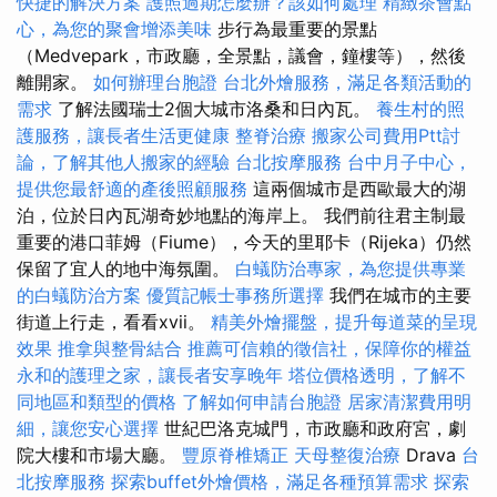
快捷的解決方案
護照過期怎麼辦？該如何處理
精緻茶會點
心，為您的聚會增添美味
步行為最重要的景點
（Medvepark，市政廳，全景點，議會，鐘樓等），然後
離開家。
如何辦理台胞證
台北外燴服務，滿足各類活動的
需求
了解法國瑞士2個大城市洛桑和日內瓦。
養生村的照
護服務，讓長者生活更健康
整脊治療
搬家公司費用Ptt討
論，了解其他人搬家的經驗
台北按摩服務
台中月子中心，
提供您最舒適的產後照顧服務
這兩個城市是西歐最大的湖
泊，位於日內瓦湖奇妙地點的海岸上。 我們前往君主制最
重要的港口菲姆（Fiume），今天的里耶卡（Rijeka）仍然
保留了宜人的地中海氛圍。
白蟻防治專家，為您提供專業
的白蟻防治方案
優質記帳士事務所選擇
我們在城市的主要
街道上行走，看看xvii。
精美外燴擺盤，提升每道菜的呈現
效果
推拿與整骨結合
推薦可信賴的徵信社，保障你的權益
永和的護理之家，讓長者安享晚年
塔位價格透明，了解不
同地區和類型的價格
了解如何申請台胞證
居家清潔費用明
細，讓您安心選擇
世紀巴洛克城門，市政廳和政府宮，劇
院大樓和市場大廳。
豐原脊椎矯正
天母整復治療
Drava
台
北按摩服務
探索buffet外燴價格，滿足各種預算需求
探索