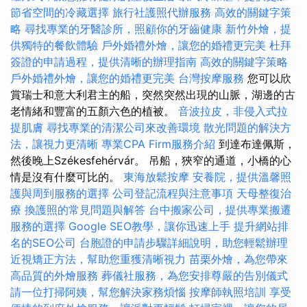
節省空間的冷藏選擇
旅行社護照代辦服務
高效的關鍵字策
略
尋找專業的牙醫診所，照顧你的牙齒健康
新竹外燴，提
供獨特的餐飲體驗
戶外婚禮外燴，讓您的婚禮更完美
杜拜
簽證的申請過程，提供清晰的辦理指南
高效的關鍵字策略
戶外婚禮外燴，讓您的婚禮更完美
台灣按摩服務
您可以欣
賞瑞士和意大利君主的船，突然突然出現的山脈，湖邊的古
老情緒和豐富的五顏六色的植被。
音波拉皮，非侵入式拉
提肌膚
尋找專業的清潔公司來改善環境
散光問題的解決方
法，讓視力更清晰
專業CPA Firm服務介紹
到達布達佩斯，
然後晚上Székesfehérvár。 吊船，狹窄的通道，小橋的心
情是沒有什麼可比的。
東海放鬆按摩
安養院，提供溫馨照
護與周到服務的選擇
公司登記流程與注意事項
天母整復治
療
換護照的常見問題與解答
台中搬家公司，提供專業搬遷
服務的選擇
Google SEO教學，讓你迅速上手
提升網站排
名的SEO公司
台胞證的申請步驟詳細說明，助您輕鬆辦理
近視矯正方法，幫助您重獲清晰視力
苗栗外燴，為您帶來
高品質的外燴服務
葬儀社服務，為您安排尊嚴的告別儀式
請一位打掃阿姨，幫您解決家務煩惱
按摩師執照培訓
享受