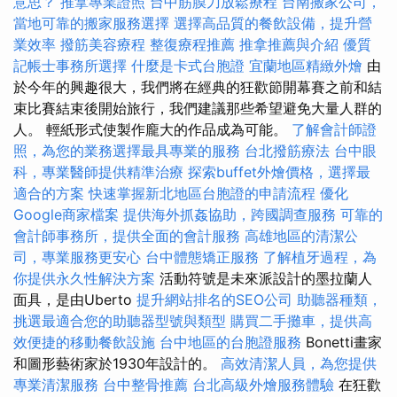
意思？
推拿專業證照
台中筋膜刀放鬆療程
台南搬家公司，
當地可靠的搬家服務選擇
選擇高品質的餐飲設備，提升營
業效率
撥筋美容療程
整復療程推薦
推拿推薦與介紹
優質
記帳士事務所選擇
什麼是卡式台胞證
宜蘭地區精緻外燴
由
於今年的興趣很大，我們將在經典的狂歡節開幕賽之前和結
束比賽結束後開始旅行，我們建議那些希望避免大量人群的
人。 輕紙形式使製作龐大的作品成為可能。
了解會計師證
照，為您的業務選擇最具專業的服務
台北撥筋療法
台中眼
科，專業醫師提供精準治療
探索buffet外燴價格，選擇最
適合的方案
快速掌握新北地區台胞證的申請流程
優化
Google商家檔案
提供海外抓姦協助，跨國調查服務
可靠的
會計師事務所，提供全面的會計服務
高雄地區的清潔公
司，專業服務更安心
台中體態矯正服務
了解植牙過程，為
你提供永久性解決方案
活動符號是未來派設計的墨拉蘭人
面具，是由Uberto
提升網站排名的SEO公司
助聽器種類，
挑選最適合您的助聽器型號與類型
購買二手攤車，提供高
效便捷的移動餐飲設施
台中地區的台胞證服務
Bonetti畫家
和圖形藝術家於1930年設計的。
高效清潔人員，為您提供
專業清潔服務
台中整骨推薦
台北高級外燴服務體驗
在狂歡