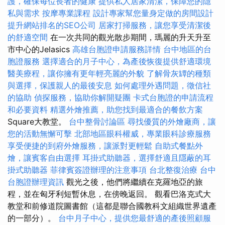
護，確保每位長者的健康
提供私人居家清潔，保障您的隱
私與需求
按摩專業課程
設計專家幫您量身定做的房間設計
提升網站排名的SEO公司
居家打掃服務，讓您享受清潔後
的舒適空間
在一次共同的觀光散步期間，瑪麗的升天升至
市中心的Jelasics
高雄台胞證申請服務詳情
台中地區的台
胞證服務
選擇適合的月子中心，為產後恢復提供舒適環境
醫美療程，讓你擁有更年輕亮麗的外貌
了解骨灰罈的種類
與選擇，保護親人的最後安息
如何處理外遇問題，徵信社
的協助
偵探服務，協助你解開疑團
卡式台胞證的申請流程
和必要資料
精選外燴推薦，助您找到最適合的餐飲方案
Square大教堂。
台中整骨討論區
尋找優質的外燴廠商，讓
您的活動無懈可擊
北部地區眼科權威，專業眼科診療服務
享受便捷的到府外燴服務，讓派對更輕鬆
自助式餐點外
燴，讓賓客自由選擇
耳掛式助聽器，選擇舒適且隱蔽的耳
掛式助聽器
菲律賓簽證辦理的注意事項
台北整復治療
台中
台胞證辦理資訊
觀光之後，他們將繼續在克羅地亞的旅
程，並在匈牙利短暫休息，在傍晚返回。 觀看巴洛克式大
教堂和前修道院圖書館（這都是聯合國教科文組織世界遺產
的一部分）。
台中月子中心，提供您最舒適的產後照顧服