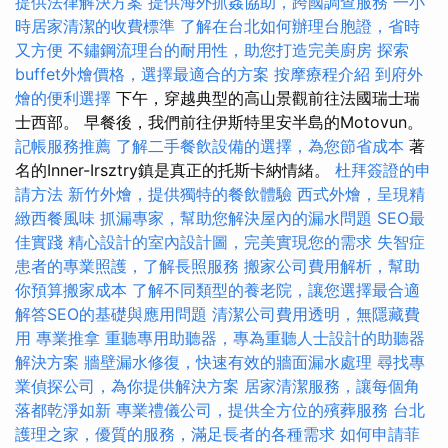
提供法律解決方案
提供海外抓姦協助，跨國調查服務
一小
時居家清潔的收費標準
了解在台北如何辦理台胞證，省時
又方便
不鏽鋼流理台的耐用性，助您打造完美廚房
探索
buffet外燴價格，選擇最適合的方案
按摩療程介紹
到府外
燴的便利選擇
下午，穿越典型的高山景觀前往法國瑞士瑞
士西部。 早餐後，我們前往伊斯特里安半島的Motovun。
記帳服務推薦
了解二手餐飲設備的選擇，為您節省成本
著
名的Inner-Irsztry鎮是真正的托斯卡納情緒。
杜拜簽證的申
請方法
新竹外燴，提供獨特的餐飲體驗
西式外燴，呈現精
緻西餐風味
抓漏專家，幫助您解決屋內的漏水問題
SEO最
佳實踐
精心設計的室內設計圖，完美實現您的需求
失智症
患者的專業照護，了解長照服務
搬家公司費用解析，幫助
你預算搬家成本
了解不同類型的養老院，讓您選擇最合適
解答SEO的基礎與應用問題
清潔公司費用透明，無隱藏費
用
專業推拿
重聽專用助聽器，專為重聽人士設計的助聽器
解決方案
牆壁漏水修復，快速有效的牆面漏水處理
尋找專
業偵探公司，為你提供解決方案
居家清潔服務，讓每個角
落都乾淨如新
專業禮儀公司，提供全方位的殯葬服務
台北
護理之家，優質的服務，滿足長者的各種需求
如何申請菲