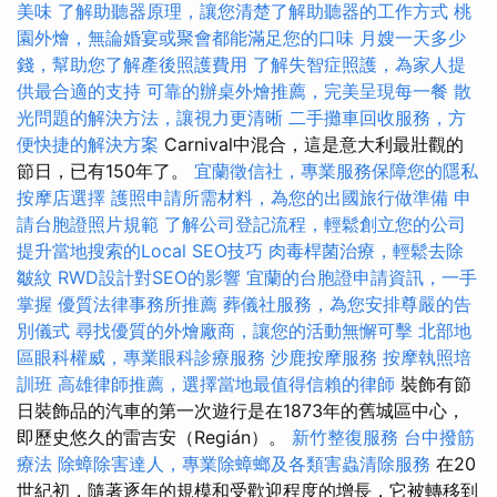
美味
了解助聽器原理，讓您清楚了解助聽器的工作方式
桃
園外燴，無論婚宴或聚會都能滿足您的口味
月嫂一天多少
錢，幫助您了解產後照護費用
了解失智症照護，為家人提
供最合適的支持
可靠的辦桌外燴推薦，完美呈現每一餐
散
光問題的解決方法，讓視力更清晰
二手攤車回收服務，方
便快捷的解決方案
Carnival中混合，這是意大利最壯觀的
節日，已有150年了。
宜蘭徵信社，專業服務保障您的隱私
按摩店選擇
護照申請所需材料，為您的出國旅行做準備
申
請台胞證照片規範
了解公司登記流程，輕鬆創立您的公司
提升當地搜索的Local SEO技巧
肉毒桿菌治療，輕鬆去除
皺紋
RWD設計對SEO的影響
宜蘭的台胞證申請資訊，一手
掌握
優質法律事務所推薦
葬儀社服務，為您安排尊嚴的告
別儀式
尋找優質的外燴廠商，讓您的活動無懈可擊
北部地
區眼科權威，專業眼科診療服務
沙鹿按摩服務
按摩執照培
訓班
高雄律師推薦，選擇當地最值得信賴的律師
裝飾有節
日裝飾品的汽車的第一次遊行是在1873年的舊城區中心，
即歷史悠久的雷吉安（Regián）。
新竹整復服務
台中撥筋
療法
除蟑除害達人，專業除蟑螂及各類害蟲清除服務
在20
世紀初，隨著逐年的規模和受歡迎程度的增長，它被轉移到