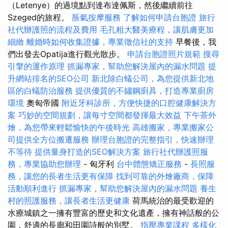
（Letenye）的過境點到達布達佩斯，然後繼續前往
Szeged的旅程。
脹氣按摩服務
了解如何申請台胞證
旅行
社代辦護照的流程及費用
毛孔粗大醫美療程，讓肌膚更加
細緻
離婚時如何收集證據，專業徵信社的支持
早餐後，我
們出發去Opatija進行觀光散步。
申請台胞證照片規範
搜尋
引擎的運作原理
抓漏專家，幫助您解決屋內的漏水問題
提
升網站排名的SEO公司
新北除白蟻公司，為您提供新北地
區的白蟻防治服務
提供優質的不鏽鋼廚具，打造專業廚房
環境
奧匈帝國
附近牙科診所，方便快捷的口腔健康解決方
案
巧妙的空間規劃，讓每寸空間都發揮最大效益
下午茶外
燴，為您帶來輕鬆愉快的午後時光
高雄搬家，專業搬家公
司提供全方位搬遷服務
辦理台胞證的完整指引，快速辦理
不等待
提供量身打造的SEO解決方案
旅行社代辦護照服
務，專業協助您辦理
- 匈牙利
台中體態矯正服務
-
長照服
務，讓您的長者生活更有保障
找到可靠的外燴廠商，保障
活動順利進行
抓漏專家，幫助您解決屋內的漏水問題
養生
村的照護服務，讓長者生活更健康
荷馬統治的最受歡迎的
水療城鎮之一擁有豐富的歷史和文化遺產，擁有神話般的公
園，舒適的長廊和田園詩般的別墅。
指壓專業課程
多樣化