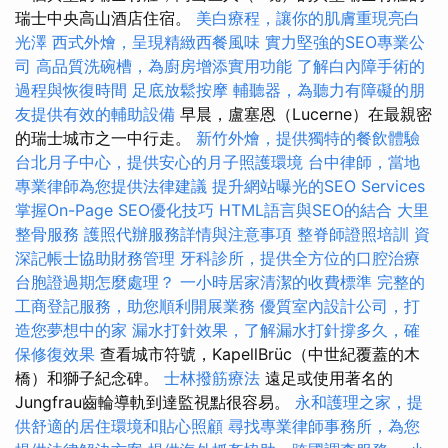
瑞士中央高山酒店住宿。
美白療程，讓你的肌膚重現亮白
光澤
西式外燴，呈現精緻西餐風味
實力堅強的SEO專業公
司
高品質洗碗槽，為廚房增添實用功能
了解白內障手術的
過程與恢復時間
足底放鬆按摩
輔聽器，為聽力有障礙的朋
友提供有效的輔助設備
早晨，盧塞恩（Lucerne）在最親密
的瑞士城市之一中行走。
新竹外燴，提供獨特的餐飲體驗
台北月子中心，提供安心的月子照護環境
台中律師，當地
專業律師為您提供法律建議
提升網站曝光的SEO Services
掌握On-Page SEO優化技巧
HTML語言與SEO的結合
大里
整骨服務
護照代辦服務詳情與注意事項
整脊師證照培訓
資
深記帳士協助財務管理
牙科診所，提供全方位的口腔治療
台胞證過期怎麼處理？
一小時居家清潔的收費標準
完整的
工商登記服務，助您順利開展業務
優質室內設計公司，打
造您夢想中的家
漏水打針效果，了解漏水打針撐多久，確
保修復效果
查看城市符號，KapellBrüc（中世紀覆蓋的木
橋）和獅子紀念碑。
士林撥筋療法
遠足或使用著名的
Jungfrau齒輪導軌到達監視點很容易。
永和護理之家，提
供舒適的居住環境和貼心照顧
尋找專業律師事務所，為您