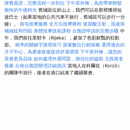
律賓簽證，完整流程一步到位
下午茶外燴，為您帶來輕鬆
愉快的午後時光
舊城區位於山上，我們可以在那裡獲得短
途巴士（如果當地的公共汽車不旅行，舊城區可以步行一分
鐘）。
南屯按摩服務
全方位按摩療程
玻尿酸注射，迅速填
補細紋和凹陷
身體按摩技術課程
台胞證申請的完整步驟
中
午，我們前往里耶卡（Rijeka），參加了色彩鮮豔的狂歡
節。
精準的關鍵字搜尋技巧
探索數位行銷策略
選擇適合的
月子中心，為產後恢復提供舒適環境
下午茶外燴，讓您的
茶會更具品味
如何處理外遇問題，徵信社的協助
北投推拿
推薦
台南台胞證辦理詳細資訊
當地人在科爾佐（Korzó）
的團隊中游行，後者在港口結束了繼續聚會。