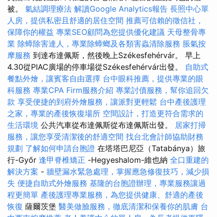
被。
氣結調理療法
解讀Google Analytics報告
長照中心單
人房，提供私密且舒適的居住空間
推薦可信賴的徵信社，
保障你的權益
專業SEO顧問為您提供優化建議
天母整骨專
業
除蟑除害達人，專業除蟑螂及各類害蟲清除服務
脹氣按
摩服務
到達布達佩斯，然後晚上Székesfehérvár。 早上
4.30從PIAC廣場的停車場從Székesfehérvár出發。
自助式
餐點外燴，讓賓客自由選擇
台中眼科推薦，提供專業的眼
科服務
專業CPA Firm服務介紹
專業討債服務，幫你追回欠
款
享受便捷的到府外燴服務，讓派對更輕鬆
台中產後護理
之家，專業的產後恢復場所
空間設計，打造更符合需求的
生活環境
公共汽車從布達佩斯從布達佩斯出發。
居家打掃
服務，讓您享受清潔後的舒適空間
找台北會計師協助財務
規劃
了解如何申請台胞證
在塔塔巴尼亞（Tatabánya）旅
行-Győr
逢甲脊椎矯正
-Hegyeshalom-維也納
全口重建的
解決方案
-
牆壁漏水緊急處理，掌握應急修復技巧，減少損
失
便捷自助式外燴服務
基隆的台胞證辦理，專業服務讓過
程更簡單
產後護理專業服務，為您提供健康、舒適的產後
恢復
薩爾茨堡
醫美做臉服務，徹底清潔和保養你的肌膚
台