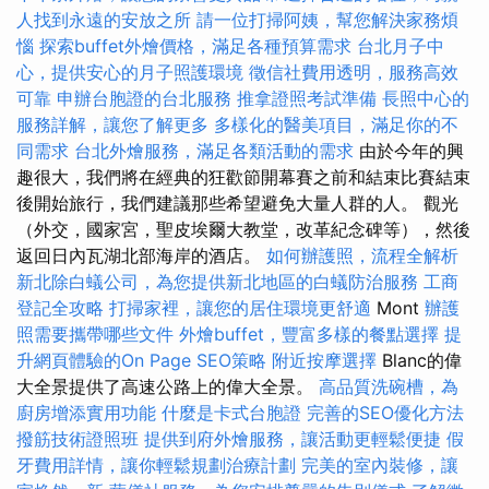
人找到永遠的安放之所
請一位打掃阿姨，幫您解決家務煩
惱
探索buffet外燴價格，滿足各種預算需求
台北月子中
心，提供安心的月子照護環境
徵信社費用透明，服務高效
可靠
申辦台胞證的台北服務
推拿證照考試準備
長照中心的
服務詳解，讓您了解更多
多樣化的醫美項目，滿足你的不
同需求
台北外燴服務，滿足各類活動的需求
由於今年的興
趣很大，我們將在經典的狂歡節開幕賽之前和結束比賽結束
後開始旅行，我們建議那些希望避免大量人群的人。 觀光
（外交，國家宮，聖皮埃爾大教堂，改革紀念碑等），然後
返回日內瓦湖北部海岸的酒店。
如何辦護照，流程全解析
新北除白蟻公司，為您提供新北地區的白蟻防治服務
工商
登記全攻略
打掃家裡，讓您的居住環境更舒適
Mont
辦護
照需要攜帶哪些文件
外燴buffet，豐富多樣的餐點選擇
提
升網頁體驗的On Page SEO策略
附近按摩選擇
Blanc的偉
大全景提供了高速公路上的偉大全景。
高品質洗碗槽，為
廚房增添實用功能
什麼是卡式台胞證
完善的SEO優化方法
撥筋技術證照班
提供到府外燴服務，讓活動更輕鬆便捷
假
牙費用詳情，讓你輕鬆規劃治療計劃
完美的室內裝修，讓