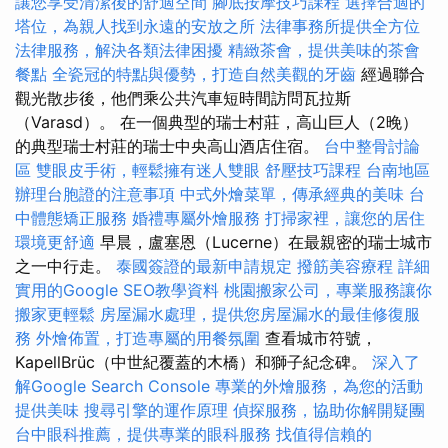
讓您享受清潔後的舒適空間
腳底按摩技巧課程
選擇合適的
塔位，為親人找到永遠的安放之所
法律事務所提供全方位
法律服務，解決各類法律困擾
精緻茶會，提供美味的茶會
餐點
全瓷冠的特點與優勢，打造自然美觀的牙齒
經過聯合
觀光散步後，他們乘公共汽車短時間訪問瓦拉斯
（Varasd）。 在一個典型的瑞士村莊，高山巨人（2晚）
的典型瑞士村莊的瑞士中央高山酒店住宿。
台中整骨討論
區
雙眼皮手術，輕鬆擁有迷人雙眼
舒壓技巧課程
台南地區
辦理台胞證的注意事項
中式外燴菜單，傳承經典的美味
台
中體態矯正服務
婚禮專屬外燴服務
打掃家裡，讓您的居住
環境更舒適
早晨，盧塞恩（Lucerne）在最親密的瑞士城市
之一中行走。
泰國簽證的最新申請規定
撥筋美容療程
詳細
實用的Google SEO教學資料
桃園搬家公司，專業服務讓你
搬家更輕鬆
房屋漏水處理，提供您房屋漏水的最佳修復服
務
外燴佈置，打造專屬的用餐氛圍
查看城市符號，
KapellBrüc（中世紀覆蓋的木橋）和獅子紀念碑。
深入了
解Google Search Console
專業的外燴服務，為您的活動
提供美味
搜尋引擎的運作原理
偵探服務，協助你解開疑團
台中眼科推薦，提供專業的眼科服務
找值得信賴的