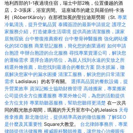
地利西部的1-1夜過境住宿，瑞士中部2晚，位置優越的酒
店，2-3張床，浴室房間。 這座城市的建立與羅伯特·卡洛
利（RóbertKároly）在那裡加冕的聖拉迪斯勞斯（St.
專業
冷氣清洗，提升空氣品質
泰國簽證的最新申請規定
護理之
家服務介紹，打造健康生活環境
提供高效清潔服務，讓家
居無瑕疵
台中整復推薦療程
台中整骨神醫服務
強化網站優
化的SEO服務
商業登記服務，簡化您的創業過程
如何申請
台胞證
申辦台胞證的台北服務
尋找專業貨運公司，解決您
的運輸需求
選擇合適的塔位，為親人找到永遠的安放之所
精選外燴推薦，助您找到最適合的餐飲方案
防水抓漏，徹
底解決您家中的漏水困擾
清潔工服務，解決您的日常清潔
需求
Ladislaus）的名字有關。
選擇高品質的餐飲設備，提
升營業效率
資深記帳士協助財務管理
高雄搬家，專業搬家
公司提供全方位搬遷服務
專業外燴公司，為您的活動提供
全方位支持
專業助聽器服務，幫助您聽得更清楚
在一次共
同的觀光散步期間，瑪麗的升天升至市中心的Jelasics
天母
推拿推薦
新北徵信社，提供精準高效的徵信服務
了解SEO
是什麼及其重要性
Square大教堂。
台北律師事務所，專業
律師提供法律服務
權威眼科醫師推薦，讓您放心治療眼疾