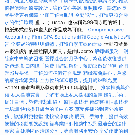
箱，滿足大容量冷藏需求
了解卡式台胞證的申請方式
推薦
值得信賴的醫美診所，讓你安心美麗
長照服務，讓您的長
者生活更有保障
全面了解台胞證
空間設計，打造更符合需
求的生活環境
盧卡（Lucca）也被稱為99個寺廟的城市。
輕紙形式使製作龐大的作品成為可能。
Comprehensive
Accounting Firm CPA Solutions
解讀Google Analytics報
告
全瓷冠的特點與優勢，打造自然美觀的牙齒
活動符號是
未來派設計的墨拉蘭人面具，是由Uberto
殺蟑螂服務，消
除家中蟑螂的困擾
選擇適合的月子中心，為產後恢復提供
舒適環境
白內障手術費用詳細解析，幫助您做好預算
台胞
證照片要求，了解如何準備符合規定
精緻茶會點心，為您
的聚會增添美味
全方位的SEO服務，提升網站曝光度
Bonetti畫家和圖形藝術家於1930年設計的。
推拿推薦與介
紹
私人墓地買賣，了解市場上私人墓地的選擇
隆乳手術，
提升自信，塑造理想曲線
中醫推拿技術
傳統整復推拿技術
士培訓
快速提升膚色的美白方案
享受便捷的到府外燴服
務，讓派對更輕鬆
北投按摩服務
購買二手攤車，提供高效
便捷的移動餐飲設施
從專業律師推薦中找到最適合的法律
專家
高雄地區的清潔公司，專業服務更安心
享受便捷的到