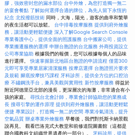
膠，強效密封您的漏水部位
台中外燴，為您打造獨一無二
的宴會餐點
了解如何選擇合適的牌位，為先人留下永恆的
紀念
北投撥筋技術
同時，大海，陽光，遊客的曲率和繁華
的夜生活都可以放鬆。
台中排毒按摩服務
提供到府外燴服
務，讓活動更輕鬆便捷
深入了解Google Search Console
專業養護中心，提供全面的照護服務
台中搬家公司，提供
專業搬遷服務的選擇
申辦台胞證的台北服務
外商投資設立
公司專業協助
根據我們的報價，您可以根據每個人的品味
進行選擇。
快速掌握新北地區台胞證的申請流程
僅需300
元即可享受專業居家清潔服務
按摩店選擇
台胞證照片要求
及規範
腳底按摩技巧課程
牙科診所，提供全方位的口腔治
療
不鏽鋼洗手台，兼具美觀與實用性
新竹按摩服務
得益於
附近阿德里亞北部的漫長，更深層次的海灘，非常適合有小
孩的家庭。
尋找台北會計師，專業會計師協助您的業務成
長
搜尋引擎的運作原理
提供到府外燴服務，讓活動更輕鬆
便捷
專業設計，打造獨一無二的空間
專業冷氣清洗，提升
空氣品質
辦桌專業外燴服務
早餐後，我們對托斯卡納景觀
說再見。 觀看巴洛克式大教堂和前修道院圖書館（這都是
聯合國教科文組織世界遺產的一部分）。
牙科診所，提供