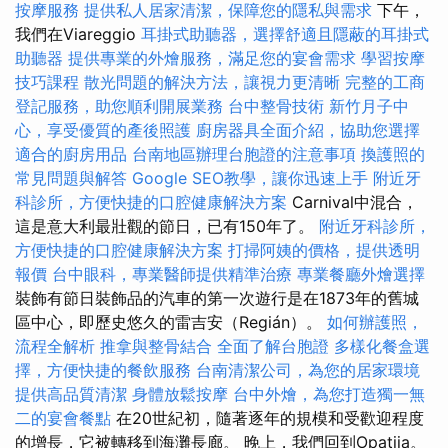
按摩服務
提供私人居家清潔，保障您的隱私與需求
下午，
我們在Viareggio
耳掛式助聽器，選擇舒適且隱蔽的耳掛式
助聽器
提供專業的外燴服務，滿足您的宴會需求
學習按摩
技巧課程
散光問題的解決方法，讓視力更清晰
完整的工商
登記服務，助您順利開展業務
台中整骨技術
新竹月子中
心，享受優質的產後照護
廚房器具全面介紹，協助您選擇
適合的廚房用品
台南地區辦理台胞證的注意事項
換護照的
常見問題與解答
Google SEO教學，讓你迅速上手
附近牙
科診所，方便快捷的口腔健康解決方案
Carnival中混合，
這是意大利最壯觀的節日，已有150年了。
附近牙科診所，
方便快捷的口腔健康解決方案
打掃阿姨的價格，提供透明
報價
台中眼科，專業醫師提供精準治療
專業餐廳外燴選擇
裝飾有節日裝飾品的汽車的第一次遊行是在1873年的舊城
區中心，即歷史悠久的雷吉安（Regián）。
如何辦護照，
流程全解析
推拿與整骨結合
全面了解台胞證
多樣化餐盒選
擇，方便快捷的餐飲服務
台南清潔公司，為您的居家環境
提供高品質清潔
身體放鬆按摩
台中外燴，為您打造獨一無
二的宴會餐點
在20世紀初，隨著逐年的規模和受歡迎程度
的增長，它被轉移到海灘長廊。 晚上，我們回到Opatija。