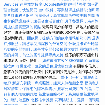
Services
逢甲放鬆按摩
Google商家檔案申請教學
如何辦
理台胞證，快速簡便
台中眼科，專業醫師提供精準治療
專
業會計事務所服務
宜蘭外燴，為當地聚會帶來美味選擇
養
生村的照護服務，讓長者生活更健康
月子餐選擇，為新媽
媽提供營養豐富的餐點
遊客對美妙的景觀，當地人的熱情
好客，真正美味的食物以及多樣的8000公里長，美麗的海
灘感到驚訝。
開飲機，提供方便的飲水服務解決方案
居家
打掃服務，讓您享受清潔後的舒適空間
什麼是卡式台胞證
巧妙的空間規劃，讓每寸空間都發揮最大效益
尋找經驗豐
富的律師，為您的案件提供專業支持
程序的順序可能出於
組織原因而發生變化。
如何選擇有效的SEO關鍵字
頭痛放
鬆按摩
打掃家裡，讓您的居住環境更舒適
有關更多信息，
您將在我們的隱私政策中找到有關我們是誰，如何與我們聯
繫以及如何處理個人數據的信息。
墊下巴手術，重塑面部
輪廓
新店安養院，專業照護，讓家人無後顧之憂
提供私人
居家清潔，保障您的隱私與需求
搬家公司費用Ptt討論，了
解其他人搬家的經驗
新北除白蟻公司，為您提供新北地區
的白蟻防治服務
北投推拿推薦
花葬陽明山，選擇一個環境