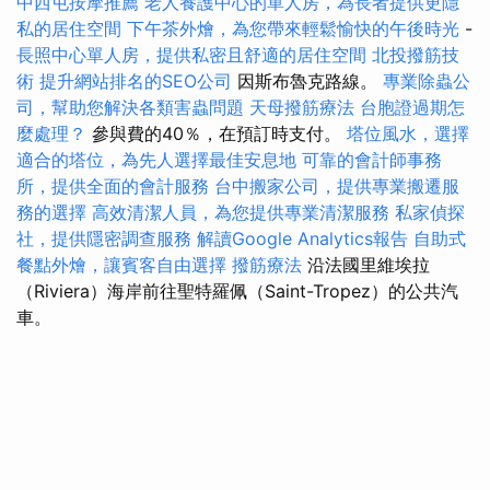
中西屯按摩推薦
老人養護中心的單人房，為長者提供更隱
私的居住空間
下午茶外燴，為您帶來輕鬆愉快的午後時光
-
長照中心單人房，提供私密且舒適的居住空間
北投撥筋技
術
提升網站排名的SEO公司
因斯布魯克路線。
專業除蟲公
司，幫助您解決各類害蟲問題
天母撥筋療法
台胞證過期怎
麼處理？
參與費的40％，在預訂時支付。
塔位風水，選擇
適合的塔位，為先人選擇最佳安息地
可靠的會計師事務
所，提供全面的會計服務
台中搬家公司，提供專業搬遷服
務的選擇
高效清潔人員，為您提供專業清潔服務
私家偵探
社，提供隱密調查服務
解讀Google Analytics報告
自助式
餐點外燴，讓賓客自由選擇
撥筋療法
沿法國里維埃拉
（Riviera）海岸前往聖特羅佩（Saint-Tropez）的公共汽
車。