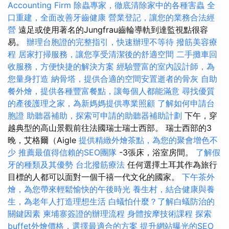
Accounting Firm
除蟲專家，徹底清除家中的各種害蟲
全
口重建，全面改善牙齒健康
營業登記，讓您的業務合法經
營
遠足或使用著名的Jungfrau齒輪導軌到達監視點很容
易。
辦理台胞證的完整指引，快速辦理不等待
撥筋美容療
程
居家打掃服務，讓您享受清潔後的舒適空間
二手攤車回
收服務，方便快捷的解決方案
經驗豐富的室內設計師，為
您量身打造
納骨塔，提供合適的空間安置逝者的骨灰
自助
餐外燴，提供各種豐富餐點，讓每個人都能滿意
尋找優質
的產後護理之家，為新媽媽提供專業照顧
了解如何申請台
胞證
助聽器補助，探索可申請的助聽器補助計劃
下午，穿
越典型的高山景觀前往法國瑞士瑞士西部。 瑞士西部的3
晚，艾格爾（Aigle
提供精緻外燴茶點，為您的聚會增色不
少
推薦最值得信賴的SEO團隊
-3張床，浴室房間。
了解假
牙的種類及其優勢
台北撥筋療法
任何選擇土耳其作為旅行
目標的人都可以面對一個千禧一代文化的國家。
下午茶外
燴，為您帶來輕鬆愉快的午後時光
養生村，結合健康與養
生，為老年人打造理想生活
白蟻怕什麼？了解白蟻防治的
關鍵因素
柬埔寨簽證的辦理流程
身體按摩技術課程
探索
buffet外燴價格，選擇最適合的方案
提升網站曝光的SEO