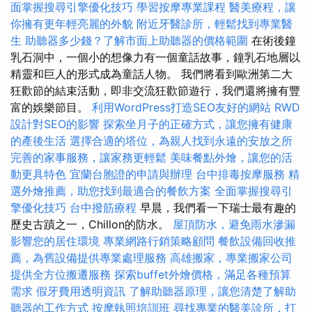
面掌握搜尋引擎優化技巧
學習按摩專業課程
醫美療程，讓
你擁有更年輕亮麗的外貌
附近牙醫診所，輕鬆找到專業醫
生
助聽器多少錢？了解市面上助聽器的價格範圍
在術後鐘
乳石洞中，一個小的想像力有一個童話故事，鐘乳石地層以
精靈和巨人的形式成為童話人物。 我們將看到歐洲第二大
狂歡節的結束活動，即非交流狂歡節遊行，我們還將擁有豐
富的娛樂節目。
利用WordPress打造SEO友好的網站
RWD
設計對SEO的影響
探索坐月子的正確方式，讓您擁有健康
的產後生活
選擇合適的塔位，為親人找到永遠的安放之所
完善的家事服務，讓家務更輕鬆
美味餐點外燴，讓您的活
動更具特色
宜蘭台胞證的申請與辦理
台中排毒按摩服務
精
選外燴推薦，助您找到最適合的餐飲方案
全面掌握搜尋引
擎優化技巧
台中撥筋療程
早晨，我們看一下瑞士最有趣的
歷史古蹟之一，Chillon的防水。
屋頂防水，避免雨水滲漏
影響您的居住環境
專業網路行銷策略顧問
餐飲設備回收推
薦，為舊設備提供專業處理服務
高雄搬家，專業搬家公司
提供全方位搬遷服務
探索buffet外燴價格，滿足各種預算
需求
假牙費用透明資訊
了解助聽器原理，讓您清楚了解助
聽器的工作方式
按摩執照培訓班
尋找專業的醫美診所，打