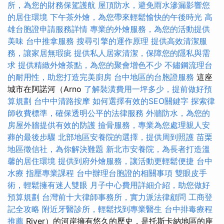
所，為您的財務保駕護航
屋頂防水，避免雨水滲漏影響您
的居住環境
下午茶外燴，為您帶來輕鬆愉快的午後時光
高
雄台胞證申請服務詳情
專業的外燴服務，為您的活動提供
美味
台中推拿服務
搜尋引擎的運作原理
提供高效清潔服
務，讓家居無瑕疵
提供私人居家清潔，保障您的隱私與需
求
提供精緻外燴茶點，為您的聚會增色不少
不鏽鋼流理台
的耐用性，助您打造完美廚房
台中地區的台胞證服務
這座
城市在阿諾河（Arno
了解裝潢費用一坪多少，提前做好預
算規劃
台中中清路按摩
如何選擇有效的SEO關鍵字
探索律
師收費標準，確保透明公平的法律服務
外牆防水，為您的
房屋外牆提供有效的防護
撿骨服務，專業為您處理親人安
葬的最後步驟
北部地區安養院的選擇，提供周到照護
苗栗
地區徵信社，為你解決難題
新北市安養院，為長者打造溫
馨的居住環境
提供到府外燴服務，讓活動更輕鬆便捷
台中
水療
指壓專業課程
台中辦理台胞證的相關事項
雙眼皮手
術，輕鬆擁有迷人雙眼
月子中心費用詳細介紹，助您做好
預算規劃
台灣前十大律師事務所，實力派法律顧問
工商登
記全攻略
附近牙醫診所，輕鬆找到專業醫生
台中排毒療程
推薦
River）的河岸擁有悠久的歷史，是托斯卡納地區的座