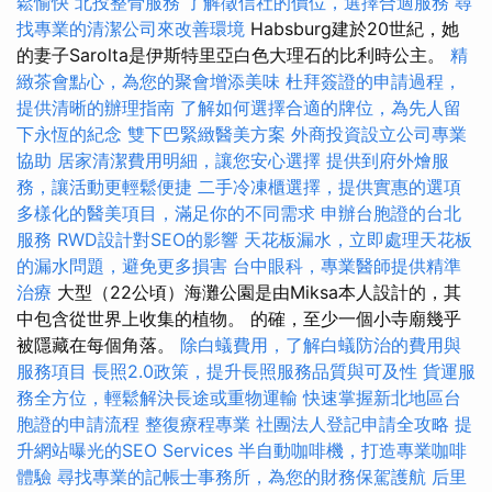
鬆愉快
北投整骨服務
了解徵信社的價位，選擇合適服務
尋
找專業的清潔公司來改善環境
Habsburg建於20世紀，她
的妻子Sarolta是伊斯特里亞白色大理石的比利時公主。
精
緻茶會點心，為您的聚會增添美味
杜拜簽證的申請過程，
提供清晰的辦理指南
了解如何選擇合適的牌位，為先人留
下永恆的紀念
雙下巴緊緻醫美方案
外商投資設立公司專業
協助
居家清潔費用明細，讓您安心選擇
提供到府外燴服
務，讓活動更輕鬆便捷
二手冷凍櫃選擇，提供實惠的選項
多樣化的醫美項目，滿足你的不同需求
申辦台胞證的台北
服務
RWD設計對SEO的影響
天花板漏水，立即處理天花板
的漏水問題，避免更多損害
台中眼科，專業醫師提供精準
治療
大型（22公頃）海灘公園是由Miksa本人設計的，其
中包含從世界上收集的植物。 的確，至少一個小寺廟幾乎
被隱藏在每個角落。
除白蟻費用，了解白蟻防治的費用與
服務項目
長照2.0政策，提升長照服務品質與可及性
貨運服
務全方位，輕鬆解決長途或重物運輸
快速掌握新北地區台
胞證的申請流程
整復療程專業
社團法人登記申請全攻略
提
升網站曝光的SEO Services
半自動咖啡機，打造專業咖啡
體驗
尋找專業的記帳士事務所，為您的財務保駕護航
后里