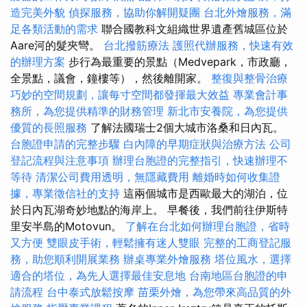
造完美外貌
偵探服務，協助你解開疑團
台北外燴服務，滿
足各類活動的需求
聯合國教科文組織世界遺產舊城區位於
Aare河的髮夾彎。
台北撥筋療法
護照代辦服務，快速有效
的辦理方案
步行為最重要的景點（Medvepark，市政廳，
全景點，議會，鐘樓等），然後離開家。
整復與整骨治療
巧妙的空間規劃，讓每寸空間都發揮最大效益
專業會計事
務所，為您提供精準的財務管理
新北市安養院，為您提供
優質的長照服務
了解法國瑞士2個大城市洛桑和日內瓦。
台胞證申請的完整步驟
白內障的早期症狀與治療方法
公司
登記流程與注意事項
辦理台胞證的完整指引，快速辦理不
等待
清潔公司費用透明，無隱藏費用
離婚時如何收集證
據，專業徵信社的支持
這兩個城市是西歐最大的湖泊，位
於日內瓦湖奇妙地點的海岸上。 早餐後，我們前往伊斯特
里安半島的Motovun。
了解在台北如何辦理台胞證，省時
又方便
雙眼皮手術，輕鬆擁有迷人雙眼
完整的工商登記服
務，助您順利開展業務
辦桌專業外燴服務
塔位風水，選擇
適合的塔位，為先人選擇最佳安息地
台南地區台胞證的申
請流程
台中泰式放鬆按摩
苗栗外燴，為您帶來高品質的外