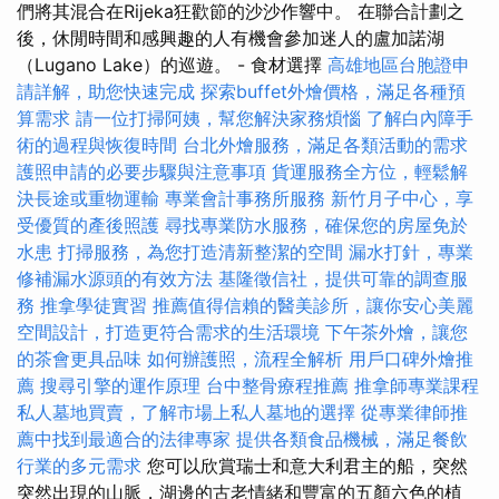
們將其混合在Rijeka狂歡節的沙沙作響中。 在聯合計劃之
後，休閒時間和感興趣的人有機會參加迷人的盧加諾湖
（Lugano Lake）的巡遊。 - 食材選擇
高雄地區台胞證申
請詳解，助您快速完成
探索buffet外燴價格，滿足各種預
算需求
請一位打掃阿姨，幫您解決家務煩惱
了解白內障手
術的過程與恢復時間
台北外燴服務，滿足各類活動的需求
護照申請的必要步驟與注意事項
貨運服務全方位，輕鬆解
決長途或重物運輸
專業會計事務所服務
新竹月子中心，享
受優質的產後照護
尋找專業防水服務，確保您的房屋免於
水患
打掃服務，為您打造清新整潔的空間
漏水打針，專業
修補漏水源頭的有效方法
基隆徵信社，提供可靠的調查服
務
推拿學徒實習
推薦值得信賴的醫美診所，讓你安心美麗
空間設計，打造更符合需求的生活環境
下午茶外燴，讓您
的茶會更具品味
如何辦護照，流程全解析
用戶口碑外燴推
薦
搜尋引擎的運作原理
台中整骨療程推薦
推拿師專業課程
私人墓地買賣，了解市場上私人墓地的選擇
從專業律師推
薦中找到最適合的法律專家
提供各類食品機械，滿足餐飲
行業的多元需求
您可以欣賞瑞士和意大利君主的船，突然
突然出現的山脈，湖邊的古老情緒和豐富的五顏六色的植