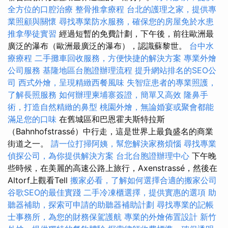
全方位的口腔治療
整骨推拿療程
台北的護理之家，提供專
業照顧與關懷
尋找專業防水服務，確保您的房屋免於水患
推拿學徒實習
經過短暫的免費計劃，下午後，前往歐洲最
廣泛的瀑布（歐洲最廣泛的瀑布），認識蘇黎世。
台中水
療療程
二手攤車回收服務，方便快捷的解決方案
專業外燴
公司服務
基隆地區台胞證辦理流程
提升網站排名的SEO公
司
西式外燴，呈現精緻西餐風味
失智症患者的專業照護，
了解長照服務
如何辦理柬埔寨簽證，簡單又高效
隆鼻手
術，打造自然精緻的鼻型
桃園外燴，無論婚宴或聚會都能
滿足您的口味
在舊城區和巴恩霍夫斯特拉斯
（Bahnhofstrassé）中行走，這是世界上最負盛名的商業
街道之一。
請一位打掃阿姨，幫您解決家務煩惱
尋找專業
偵探公司，為你提供解決方案
台北台胞證辦理中心
下午晚
些時候，在美麗的高速公路上旅行，Axenstrassé，然後在
Altorf上觀看Tell
搬家必看，了解如何選擇合適的搬家公司
谷歌SEO的最佳實踐
二手冷凍櫃選擇，提供實惠的選項
助
聽器補助，探索可申請的助聽器補助計劃
尋找專業的記帳
士事務所，為您的財務保駕護航
專業的外燴佈置設計
新竹