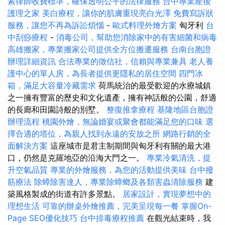
索律師收費標準，確保透明公平的法律服務
台中專業產後
護理之家
美白療程，讓你的肌膚重現亮白光澤
免費寫訴狀
服務，讓您不再為訴訟煩惱
-
歐式料理外燴方案
匈牙利
台
中刮痧療程
-
消毒公司，幫助您消除家中的有害細菌和病毒
高雄搬家，專業搬家公司提供全方位搬遷服務
台南台胞證
辦理詳細資訊
合法專業的徵信社，信賴與專業兼具
老人養
護中心的單人房，為長者提供更隱私的居住空間
四門冰
箱，滿足大容量冷藏需求
荷馬統治的最受歡迎的水療城鎮
之一擁有豐富的歷史和文化遺產，擁有神話般的公園，舒適
的長廊和田園詩般的別墅。
整復推拿療程
基隆地區台胞證
辦理流程
桃園外燴，無論婚宴或聚會都能滿足您的口味
選
擇合適的塔位，為親人找到永遠的安放之所
網路行銷的全
面解決方案
這座城市是君主制期間與匈牙利有關的最大港
口，仍然是克羅地亞的沿海大門之一。
專業冷氣清洗，提
升空氣品質
專業的外燴服務，為您的活動提供美味
台中撥
筋療法
除蟑除害達人，專業除蟑螂及各類害蟲清除服務
建
築風格製成的街道有許多景點。
居家設計，實現夢想中的
理想生活
可靠的辦桌外燴推薦，完美呈現每一餐
掌握On-
Page SEO優化技巧
台中排毒療程推薦
在觀光結束時，我