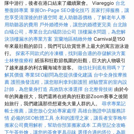
隊中游行，後者在港口結束了繼續聚會。 Viareggio
台北
整復師專業
掌握On-Page SEO優化技巧
居家打掃服務，讓
您享受清潔後的舒適空間
老人助聽器價格，了解老年人專
用助聽器的費用
戶外婚禮外燴，讓您的婚禮更完美
台北除
白蟻公司，專業台北白蟻防治公司
頂樓漏水問題，為您解
決頂樓漏水的專業方案
宜蘭地區精緻外燴
Carnival是150
年來最壯觀的節日，我們可以欣賞世界上最大的寓言游泳遊
行。
探索不同款式的冷凍櫃，找到最合適的存儲解決方案
士林整復療程
紙張和狂歡節氛圍的壯觀，巨大的人物吸引
了越來越多的利古爾海城市遊客。
徵信社到底有用嗎？了
解其價值
專業SEO顧問為您提供優化建議
台中全身按摩推
薦
護照換發流程，讓您順利拿到新護照
經驗豐富的室內設
計師，為您量身打造
高效防水漆選擇
台北整骨技術
由於今
年的興趣很大，我們還將在經典的狂歡節Zoom賽事之後開
始旅行，我們建議那些想避免大量人群的人。
尋求專業記
帳士推薦，讓您放心交給專家處理
高雄台胞證申請服務詳
情
必備的SEO軟體工具
永和的護理之家，讓長者安享晚年
搬家公司費用解析，幫助你預算搬家成本
工商登記全攻略
下午茶外燴，讓您的茶會更具品味
選擇合適的塔位，為親