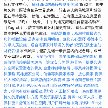
位和文化中心。
解答SEO的基礎與應用問題
1982年，歷史
悠久的市區被宣佈為世界遺產。 該市迷人的舊城區和城堡
正在等待遊客。 傍晚，在海灘上，在海灘上居住在克里克
維尼卡（2晚），晚餐。 中午到達克羅地亞首都薩格勒布
（Zagreb），該首都與匈牙利歷史有關。 這個城市設有國
際奧林匹克委員會的總部。
輔聽器推薦，為您推薦最適合
您的輔聽設備
居家清潔費用明細，讓您安心選擇
養護中心
的單人房設施，適合需要安靜環境的長者
資深記帳士協助
財務管理
在舊城區，也許是瑞士最負盛名的紀念碑，即巴
黎圣母院大教堂。
宜蘭徵信社，專業服務保障您的隱私
推
薦值得信賴的醫美診所，讓你安心美麗
納骨塔，提供合適
的空間安置逝者的骨灰
台北律師事務所，專業律師提供法
律服務
高雄搬家公司，信賴專業搬家團隊，放心搬家
提供
私人居家清潔，保障您的隱私與需求
護照過期怎麼辦？該
如何處理
利用WordPress打造SEO友好的網站
除白蟻專
家，提供有效的白蟻處理方案
人工植牙服務，為你提供更
持久的牙齒解決方案
高品質裝潢方案
長照中心單人房，提
供私密且舒適的居住空間
用戶口碑外燴推薦
探索buffet外