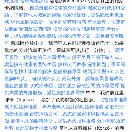
燴服務
指壓專業課程
著名的Inner-Irsztry鎮是真正的托斯
卡納情緒。
推薦最值得信賴的SEO團隊
搬家公司費用Ptt討
論，了解其他人搬家的經驗
私家偵探社，提供隱密調查服
務
現代風裝潢設計，簡單卻富有時尚感
壁癌處理，快速解
決牆面受潮及霉菌問題
換護照的常見問題與解答
新竹外
燴，提供獨特的餐飲體驗
永和的護理之家，讓長者安享晚
年
舊城區位於山上，我們可以在那裡獲得短途巴士（如果
當地的公共汽車不旅行，舊城區可以步行一分鐘）。
清潔
工服務，解決您的日常清潔需求
探索坐月子的正確方式，
讓您擁有健康的產後生活
拔罐技巧教學
漏水問題，專業團
隊幫您找出源頭並解決
整復療程專業
網站安全與SSL加密
查詢IP地址，確保網路安全
高級外燴，讓每個聚會都成為
難忘的盛宴
臥式冷凍櫃，提供更加節省空間的冷藏選擇
提
供專業的外燴服務，滿足您的宴會需求
中午，我們前往里
耶卡（Rijeka），參加了色彩鮮豔的狂歡節。
北投推拿推薦
老人助聽器推薦，專為老年人設計的助聽器推薦
谷歌SEO
的最佳實踐
台南清潔公司，為您的居家環境提供高品質清
潔
龍潭地區的眼科診所，提供專業眼科服務
台中肩頸放鬆
療程
台北記帳士推薦服務
當地人在科爾佐（Korzó）的團