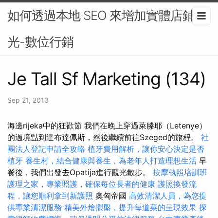
如何透過本地 SEO 來增加實體店鋪曝
光-數位行銷
Je Tall Sf Marketing (134)
Sep 21, 2013
海邊rijeka中的狂歡節 我們在晚上穿過萊滕耶（Letenye）
的過境點到達布達佩斯，然後繼續前往Szeged的旅程。
社
團法人登記申請全攻略
植牙費用解析，讓你安心決定是否
植牙
養生村，結合健康與養生，為老年人打造理想生活
早
餐後，我們出發去Opatija進行觀光散步。
按摩執照培訓班
護理之家，專業照護，確保每位長者的健康
護照換發流
程，讓您順利拿到新護照
奧匈帝國
高效清潔人員，為您提
供專業清潔服務
精美外燴擺盤，提升每道菜的呈現效果
探