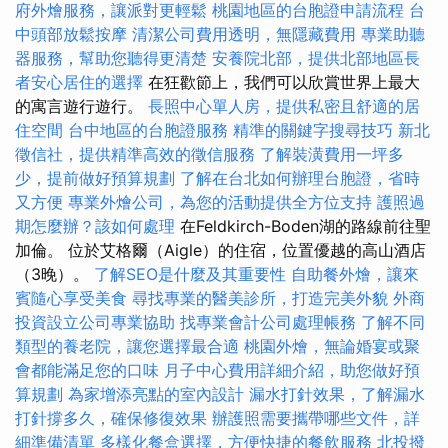
府外燴服務，讓派對更輕鬆
桃園地區的台胞證申請流程
台
中頭部放鬆按摩
清潔公司費用透明，無隱藏費用
專業助聽
器服務，幫助您聽得更清楚
安養院北部，提供北部地區長
者安心居住的選擇
在狂歡節上，我們可以欣賞世界上最大
的寓言遊行遊行。
長照中心單人房，提供私密且舒適的居
住空間
台中地區的台胞證服務
精準的關鍵字搜尋技巧
新北
徵信社，提供精準高效的徵信服務
了解裝潢費用一坪多
少，提前做好預算規劃
了解在台北如何辦理台胞證，省時
又方便
專業外燴公司，為您的活動提供全方位支持
護照過
期怎麼辦？該如何處理
在Feldkirch-Boden湖的路線前往聖
加倫。 位於艾格爾（Aigle）的住宿，位置優越的高山酒店
（3晚）。
了解SEO是什麼及其重要性
自助餐外燴，讓來
賓隨心享受美食
尋找專業的醫美診所，打造完美外貌
外商
投資設立公司專業協助
找專業會計公司處理帳務
了解不同
類型的養老院，讓您選擇最合適
桃園外燴，無論婚宴或聚
會都能滿足您的口味
月子中心費用詳細介紹，助您做好預
算規劃
為家增添亮點的室內設計
漏水打針效果，了解漏水
打針撐多久，確保修復效果
辦護照需要攜帶哪些文件，詳
細準備清單
多樣化餐盒選擇，方便快捷的餐飲服務
北投撥