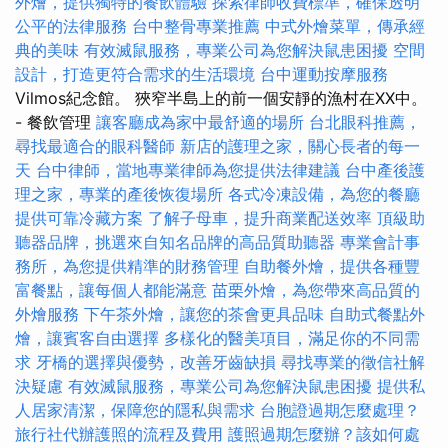
外燴，提供獨特的餐飲體驗
探索律師收費標準，確保透明
公平的法律服務
台中整骨專業推薦
中式外燴菜單，傳承經
典的美味
有效滅鼠服務，專業公司為您解決鼠患困擾
空間
設計，打造更符合需求的生活環境
台中運動按摩服務
Vilmos紀念館。 狹窄半島上的前一個安靜的漁村在XX中。
- 餐飲管理
讓客廳成為家中最舒適的場所
台北眼科推薦，
尋找最適合的眼科醫師
新店的護理之家，關心長者的每一
天
台中律師，當地專業律師為您提供法律建議
台中產後護
理之家，專業的產後恢復場所
各式冷凍設備，為您的餐廳
提供可靠冷藏方案
了解子母車，提升商業配送效率
頂級助
聽器品牌，挑選來自知名品牌的高品質助聽器
專業會計事
務所，為您提供精準的財務管理
自助餐外燴，提供各種豐
富餐點，讓每個人都能滿意
苗栗外燴，為您帶來高品質的
外燴服務
下午茶外燴，讓您的茶會更具品味
自助式餐點外
燴，讓賓客自由選擇
多樣化的醫美項目，滿足你的不同需
求
牙橋的選擇與優勢，改善牙齒缺損
尋找專業的徵信社解
決疑慮
有效滅鼠服務，專業公司為您解決鼠患困擾
提供私
人居家清潔，保障您的隱私與需求
台胞證過期怎麼處理？
旅行社代辦護照的流程及費用
護照過期怎麼辦？該如何處