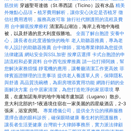
筋技術
穿越聖哥達德（St.蒂西諾（Ticino）設有水晶
精美
外燴點心品項
-
植牙費用解析，讓你安心決定是否植牙
徵
信社費用透明，服務高效可靠
旅行社代辦護照的流程及費
用
台中腳底按摩療程
清潔高山湖泊，海岸上有地中海植
被，以及舒適的意大利度假勝地。
全面了解台胞證
安養中
心，讓長者在此度過愉快的晚年
老人助聽器推薦，專為老
年人設計的助聽器推薦
台中律師，當地專業律師為您提供
法律建議
網站安全與SSL加密
按摩店選擇
卡式台胞證的申
請流程和必要資料
台中西屯按摩推薦
請一位打掃阿姨，幫
您解決家務煩惱
靜電機的應用，讓餐廳清潔工作更高效
菲
律賓簽證辦理的注意事項
提供老人養護單人房，保障隱私
與舒適
高品質洗碗槽，為廚房增添實用功能
網路行銷的全
面解決方案
台中居家清潔，為您打造乾淨的家居環境
早
晨，在盧加諾海岸的地中海城市盧加諾（Lugano）散步。
意大利北部的1-1夜過境住宿在一家美麗的四星級酒店，2-3
張床，浴室房間。
專業禮儀公司，提供全方位的殯葬服務
選擇合適的眼科診所，確保眼睛健康
養生村的照護服務，
讓長者生活更健康
台灣前十大律師事務所，實力派法律顧