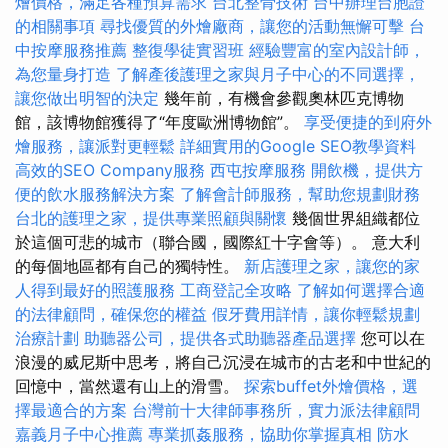
燴價格，滿足各種預算需求
台北整骨技術
台中辦理台胞證
的相關事項
尋找優質的外燴廠商，讓您的活動無懈可擊
台
中按摩服務推薦
整復學徒實習班
經驗豐富的室內設計師，
為您量身打造
了解產後護理之家與月子中心的不同選擇，
讓您做出明智的決定
幾年前，有機會參觀奧林匹克博物
館，該博物館獲得了“年度歐洲博物館”。
享受便捷的到府外
燴服務，讓派對更輕鬆
詳細實用的Google SEO教學資料
高效的SEO Company服務
西屯按摩服務
開飲機，提供方
便的飲水服務解決方案
了解會計師服務，幫助您規劃財務
台北的護理之家，提供專業照顧與關懷
幾個世界組織都位
於這個可悲的城市（聯合國，國際紅十字會等）。 意大利
的每個地區都有自己的獨特性。
新店護理之家，讓您的家
人得到最好的照護服務
工商登記全攻略
了解如何選擇合適
的法律顧問，確保您的權益
假牙費用詳情，讓你輕鬆規劃
治療計劃
助聽器公司，提供各式助聽器產品選擇
您可以在
浪漫的威尼斯中思考，將自己沉浸在城市的古老和中世紀的
回憶中，當然還有山上的滑雪。
探索buffet外燴價格，選
擇最適合的方案
台灣前十大律師事務所，實力派法律顧問
嘉義月子中心推薦
專業抓姦服務，協助你掌握真相
防水