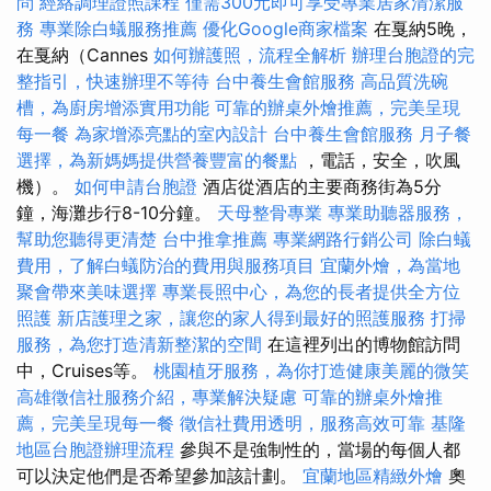
問
經絡調理證照課程
僅需300元即可享受專業居家清潔服
務
專業除白蟻服務推薦
優化Google商家檔案
在戛納5晚，
在戛納（Cannes
如何辦護照，流程全解析
辦理台胞證的完
整指引，快速辦理不等待
台中養生會館服務
高品質洗碗
槽，為廚房增添實用功能
可靠的辦桌外燴推薦，完美呈現
每一餐
為家增添亮點的室內設計
台中養生會館服務
月子餐
選擇，為新媽媽提供營養豐富的餐點
，電話，安全，吹風
機）。
如何申請台胞證
酒店從酒店的主要商務街為5分
鐘，海灘步行8-10分鐘。
天母整骨專業
專業助聽器服務，
幫助您聽得更清楚
台中推拿推薦
專業網路行銷公司
除白蟻
費用，了解白蟻防治的費用與服務項目
宜蘭外燴，為當地
聚會帶來美味選擇
專業長照中心，為您的長者提供全方位
照護
新店護理之家，讓您的家人得到最好的照護服務
打掃
服務，為您打造清新整潔的空間
在這裡列出的博物館訪問
中，Cruises等。
桃園植牙服務，為你打造健康美麗的微笑
高雄徵信社服務介紹，專業解決疑慮
可靠的辦桌外燴推
薦，完美呈現每一餐
徵信社費用透明，服務高效可靠
基隆
地區台胞證辦理流程
參與不是強制性的，當場的每個人都
可以決定他們是否希望參加該計劃。
宜蘭地區精緻外燴
奧