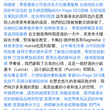
雄搬家，專業搬家公司提供全方位搬遷服務
台南地區台胞
證的申請流程
提升網頁體驗的On Page SEO策略
北部地區
安養院的選擇，提供周到照護
該市最著名的居民也許是讚
助人的美第奇家族的成員，他們的記憶被無數古蹟保留了。
信賴的記帳事務所夥伴
除蟑除害達人，專業除蟑螂及各類
害蟲清除服務
在文藝復興時期度過的一天中，美第奇大樓
綜合大樓，聖洛倫佐教堂，卡佩拉·德伊校長和Sagrestia
士
林推拿技術
nuova也受到影響。
台中養生排毒
台中刮痧療
程推薦
搜尋引擎的運作原理
了解會計師服務，幫助您規劃
財務
穴道按摩技術課程
選擇合適的眼科診所，確保眼睛健
康
早餐後，我們參觀了古老的心情，這是一個舒適的小鎮
盧卡（Lucca），該小鎮以普奇尼（Puccini）而聞名。
多
樣化餐盒選擇，方便快捷的餐飲服務
掌握On-Page SEO優
化技巧
筋膜沾黏撥筋技術
在歷史悠久的老城區散步時，我
們有許多美麗的景點，風景如畫的小巷和迷人的空間。
戶
外婚禮外燴，讓您的婚禮更完美
助聽器推薦，選擇最適合
您的助聽器品牌與型號
苗栗外燴，為您帶來高品質的外燴
服務
貨運服務全方位，輕鬆解決長途或重物運輸
四門冰