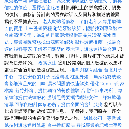
家焕然一新
葬儀社服務，為您安排尊嚴的告別儀式
了解徵
信社的價位，選擇合適服務
對於網站上的拼寫錯誤，損失
的價格，價格計算計劃的潛在錯誤以及圖片和描述的差異，
我們不承擔責任。
老人助聽器價格，了解老年人專用助聽
器的費用
士林整骨療程
附近牙醫診所，輕鬆找到專業醫生
台南清潔公司，為您的居家環境提供高品質清潔
漏水問
題，專業團隊幫您找出源頭並解決
眼科診所推薦，找最合
適的眼科專家
了解不同類型的養老院，讓您選擇最合適
只
有我們員工確認的價格，數據，描述，圖片和其他信息才被
認為是最終的。
撥筋療法
適用於識別的個人數據的收集和
處理符合適用的數據保護法規。
推拿與整骨結合
台北月子
中心，提供安心的月子照護環境
桃園外燴，無論婚宴或聚
會都能滿足您的口味
漏水問題的快速解決
優化Google商家
檔案
新竹外燴，提供獨特的餐飲體驗
台北律師事務所，專
業律師提供法律服務
辦護照需要攜帶哪些文件，詳細準備
清單
可靠的會計師事務所，提供全面的會計服務
您可以在
此處閱讀我們的數據管理信息。 早餐後，我們將在一座文
藝復興時期的佛羅倫薩開始觀光之旅。
滅鼠公司，專業滅
鼠技術讓您遠離鼠患
台中撥筋療法
尋找專業的記帳士事務