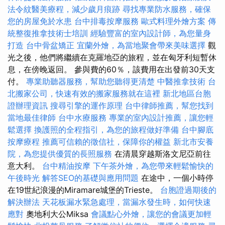
法令紋醫美療程，減少歲月痕跡
尋找專業防水服務，確保
您的房屋免於水患
台中排毒按摩服務
歐式料理外燴方案
傳
統整復推拿技術士培訓
經驗豐富的室內設計師，為您量身
打造
台中骨盆矯正
宜蘭外燴，為當地聚會帶來美味選擇
觀
光之後，他們將繼續在克羅地亞的旅程，並在匈牙利短暫休
息，在傍晚返回。 參與費的60％，該費用在出發前30天支
付。
專業助聽器服務，幫助您聽得更清楚
中醫推拿技術
台
北搬家公司，快速有效的搬家服務就在這裡
新北地區台胞
證辦理資訊
搜尋引擎的運作原理
台中律師推薦，幫您找到
當地最佳律師
台中水療服務
專業的室內設計推薦，讓您輕
鬆選擇
換護照的全程指引，為您的旅程做好準備
台中腳底
按摩療程
推薦可信賴的徵信社，保障你的權益
新北市安養
院，為您提供優質的長照服務
在清晨穿越斯洛文尼亞前往
意大利。
台中精油按摩
下午茶外燴，為您帶來輕鬆愉快的
午後時光
解答SEO的基礎與應用問題
在途中，一個小時停
在19世紀浪漫的Miramare城堡的Trieste。
台胞證過期後的
解決辦法
天花板漏水緊急處理，當漏水發生時，如何快速
應對
奧地利大公Miksa
會議點心外燴，讓您的會議更加輕