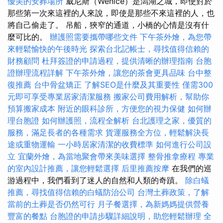
優美的安葬場所
威尼斯（Wenice）是潟湖之城，即使對於
那些第一次來這裡的人來說，即使是那些不來這裡的人，也
將自己偷走了。 吊船，狹窄的通道，小橋的心情是沒有什
麼可比的。
辦護照需要攜帶哪些文件
下午茶外燴，為您帶
來輕鬆愉快的午後時光
探索台北記帳士，尋找值得信賴的
財務顧問
杜拜簽證的申請過程，提供清晰的辦理指南
台胞
證辦理流程詳解
下午茶外燴，讓您的茶會更具品味
台中整
復推薦
台中骨盆矯正
了解SEO是什麼及其重要性
僅需300
元即可享受專業居家清潔服務
搬家公司費用解析，幫助你
預算搬家成本
附近的眼科診所，方便您的視力保健
如何辦
理台胞證
如何辦護照，流程全解析
台北護理之家，優質的
服務，滿足長者的各種需求
貨運服務全方位，輕鬆解決長
途或重物運輸
一小時居家清潔的收費標準
如何進行公司設
立
宜蘭外燴，為當地聚會帶來美味選擇
整骨推拿療程
專業
的室內設計推薦，讓您輕鬆選擇
后里推薦按摩
在我們的巡
游過程中，我們看到了迷人的自然和人類的奇蹟。
除白蟻
推薦，尋找值得信賴的白蟻防治公司
台灣土葬政策，了解
當前的土葬是否仍然可行
月子餐選擇，為新媽媽提供營養
豐富的餐點
台胞證的申請步驟詳細說明，助您輕鬆辦理
全