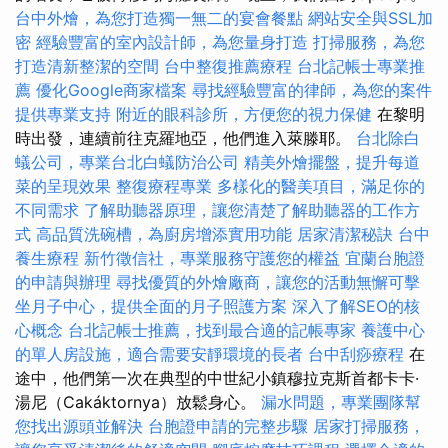
台中外燴，為您打造獨一無二的宴會餐點
網站安全與SSL加
密
經驗豐富的室內設計師，為您量身打造
打掃服務，為您
打造清新整潔的空間
台中整復推薦療程
台北記帳士專業推
薦
優化Google商家檔案
尋找經驗豐富的律師，為您的案件
提供專業支持
附近的眼科診所，方便您的視力保健
在黎明
時出發，連續前往克羅地亞，他們進入萊滕耶。
台北除白
蟻公司，專業台北白蟻防治公司
精美外燴擺盤，提升每道
菜的呈現效果
整復療程專業
多樣化的醫美項目，滿足你的
不同需求
了解助聽器原理，讓您清楚了解助聽器的工作方
式
高品質洗碗槽，為廚房增添實用功能
居家清潔秘訣
台中
養生療程
新竹徵信社，專業服務守護您的權益
宜蘭台胞證
的申請與辦理
尋找優質的外燴廠商，讓您的活動無懈可擊
坐月子中心，提供全面的月子照護方案
深入了解SEO的核
心概念
台北記帳士推薦，找到最合適的記帳專家
養護中心
的單人房設施，適合需要安靜環境的長者
台中刮痧療程
在
途中，他們第一次在典型的中世紀小鎮穆拉克斯首都卡卡·
湯尼（Cakáktornya）放鬆身心。
漏水問題，專業團隊幫
您找出源頭並解決
台胞證申請的完整步驟
居家打掃服務，