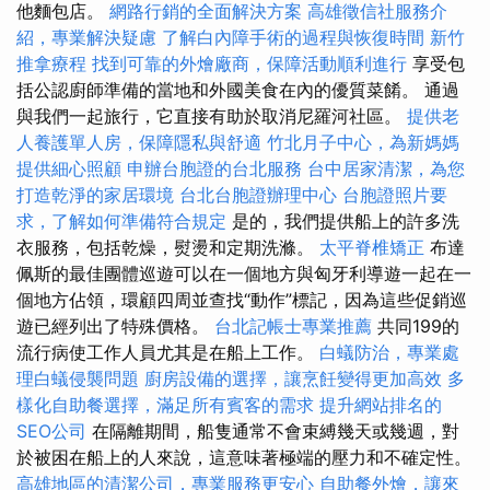
他麵包店。
網路行銷的全面解決方案
高雄徵信社服務介
紹，專業解決疑慮
了解白內障手術的過程與恢復時間
新竹
推拿療程
找到可靠的外燴廠商，保障活動順利進行
享受包
括公認廚師準備的當地和外國美食在內的優質菜餚。 通過
與我們一起旅行，它直接有助於取消尼羅河社區。
提供老
人養護單人房，保障隱私與舒適
竹北月子中心，為新媽媽
提供細心照顧
申辦台胞證的台北服務
台中居家清潔，為您
打造乾淨的家居環境
台北台胞證辦理中心
台胞證照片要
求，了解如何準備符合規定
是的，我們提供船上的許多洗
衣服務，包括乾燥，熨燙和定期洗滌。
太平脊椎矯正
布達
佩斯的最佳團體巡遊可以在一個地方與匈牙利導遊一起在一
個地方佔領，環顧四周並查找“動作”標記，因為這些促銷巡
遊已經列出了特殊價格。
台北記帳士專業推薦
共同199的
流行病使工作人員尤其是在船上工作。
白蟻防治，專業處
理白蟻侵襲問題
廚房設備的選擇，讓烹飪變得更加高效
多
樣化自助餐選擇，滿足所有賓客的需求
提升網站排名的
SEO公司
在隔離期間，船隻通常不會束縛幾天或幾週，對
於被困在船上的人來說，這意味著極端的壓力和不確定性。
高雄地區的清潔公司，專業服務更安心
自助餐外燴，讓來