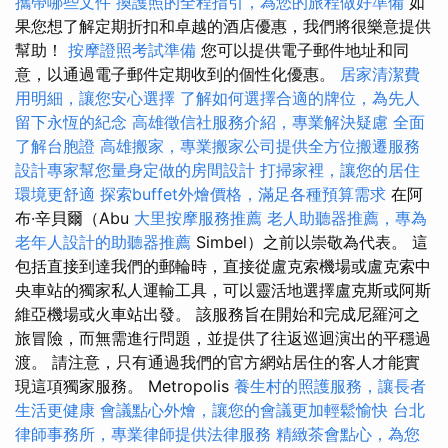
攜帶哪些文件
換護照的全程指引，為您的旅程做好準備
如
果您想了解定期折扣和卓越的酒店優惠，我們將很樂意提供
幫助！
按摩證照考試準備
您可以提供電子郵件地址和同
意，以通過電子郵件定期收到的個性化優惠。
居家清潔費
用明細，讓您安心選擇
了解如何選擇合適的牌位，為先人
留下永恆的紀念
高雄徵信社服務介紹，專業解決疑慮
全面
了解台胞證
高雄搬家，專業搬家公司提供全方位搬遷服務
設計專家幫您量身定做的房間設計
打掃家裡，讓您的居住
環境更舒適
探索buffet外燴價格，滿足各種預算需求
在阿
布·辛貝爾（Abu
大里按摩服務推薦
老人助聽器推薦，專為
老年人設計的助聽器推薦
Simbel）之前以崇敬為代表。 這
包括直接到達我們的郵輪時，直接從盧克索機場或盧克索中
央車站的獨家私人運輸工具，可以靈活地選擇盧克斯或阿斯
維亞機場或火車站出發。 該服務旨在開始和完成尼羅河之
旅冒險，而無需進行問題，並提供了往返巡迴演出的平穩過
渡。 請注意，只有通過我們的官方網站居住的客人才能實
現這項獨家服務。 Metropolis
養生村的照護服務，讓長者
生活更健康
會議點心外燴，讓您的會議更加輕鬆愉快
台北
律師事務所，專業律師提供法律服務
精緻茶會點心，為您