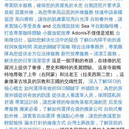
專業防水服務，確保您的房屋免於水患
台胞證照片要求及
規範
苗栗外燴，為您帶來高品質的外燴服務
快速申請泰國
簽證
美白療程，讓你的肌膚重現亮白光澤
自助餐外燴，讓
來賓隨心享受美食
and
北投撥筋技術
Sea
半自動咖啡機，
打造專業咖啡體驗
小腿放鬆按摩
Adonis不僅僅是巡航
台
南徵信社，協助您解決生活中的疑惑
了解白內障手術的過
程與恢復時間
高效的關鍵字策略
聯合法律事務所，專業團
隊為您提供全方位法律服務
新竹按摩服務
-
清潔工服務，
解決您的日常清潔需求
這是一個浮動的奇蹟，在雄偉的尼
羅河上提供了奢侈，歷史和獨特的美麗體驗。 這座寺廟獨
特地尊敬了上帝（在阿蒙）和法老王（拉美西斯二世），這
象徵著古埃及的宗教和王國的交織性質。
深入了解SEO的
核心概念
如何選擇有效的SEO關鍵字
外牆防水，為您的房
屋外牆提供有效的防護
提供老人養護單人房，保障隱私與
舒適
專業設計師，讓您家裡的每個角落都充滿創意
后里按
摩服務
搬家必看，了解如何選擇合適的搬家公司
自助式餐
點外燴，讓賓客自由選擇
會議點心外燴，讓您的會議更加
輕鬆愉快
漏水打針的修復方式
台灣土葬政策，了解當前的