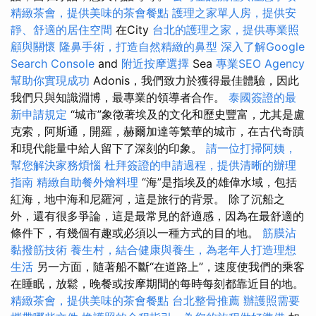
精緻茶會，提供美味的茶會餐點
護理之家單人房，提供安
靜、舒適的居住空間
在City
台北的護理之家，提供專業照
顧與關懷
隆鼻手術，打造自然精緻的鼻型
深入了解Google
Search Console
and
附近按摩選擇
Sea
專業SEO Agency
幫助你實現成功
Adonis，我們致力於獲得最佳體驗，因此
我們只與知識淵博，最專業的領導者合作。
泰國簽證的最
新申請規定
“城市”象徵著埃及的文化和歷史豐富，尤其是盧
克索，阿斯通，開羅，赫爾加達等繁華的城市，在古代奇蹟
和現代能量中給人留下了深刻的印象。
請一位打掃阿姨，
幫您解決家務煩惱
杜拜簽證的申請過程，提供清晰的辦理
指南
精緻自助餐外燴料理
“海”是指埃及的雄偉水域，包括
紅海，地中海和尼羅河，這是旅行的背景。 除了沉船之
外，還有很多爭論，這是最常見的舒適感，因為在最舒適的
條件下，有幾個有趣或必須以一種方式的目的地。
筋膜沾
黏撥筋技術
養生村，結合健康與養生，為老年人打造理想
生活
另一方面，隨著船不斷“在道路上”，速度使我們的乘客
在睡眠，放鬆，晚餐或按摩期間的每時每刻都靠近目的地。
精緻茶會，提供美味的茶會餐點
台北整骨推薦
辦護照需要