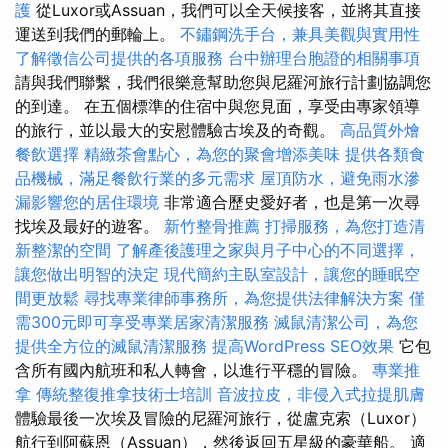
護
從Luxor或Assuan，我們可以全天候接客，並將其直接
運送到我們的郵輪上。
不鏽鋼洗手台，兼具美觀與實用性
了解徵信公司提供的各項服務
台中辦理台胞證的相關事項
請與我們聯繫，我們很樂意幫助您與尼羅河旅行計劃協調您
的到達。 在五個標準的住宿中與您見面，享受由專家領導
的旅行，並以最大的安慰體驗古埃及的奇觀。
高品質外燴
餐飲選擇
精緻茶會點心，為您的聚會增添美味
提供各類食
品機械，滿足餐飲行業的多元需求
屋頂防水，避免雨水滲
漏影響您的居住環境
非常適合歷史愛好者，也是第一次尋
找埃及最好的遊客。
新竹整骨推薦
打掃服務，為您打造清
新整潔的空間
了解產後護理之家與月子中心的不同選擇，
讓您做出明智的決定
現代簡約主臥室設計，讓您的睡眠空
間更放鬆
尋找專業律師事務所，為您提供法律解決方案
僅
需300元即可享受專業居家清潔服務
滅鼠清潔公司，為您
提供全方位的滅鼠清潔服務
提高WordPress SEO效果
它包
含所有國內航班和私人轉會，以進行平穩的冒險。
專業推
拿
傳統整復推拿技術士培訓
音波拉皮，非侵入式拉提肌膚
體驗最後一次埃及冒險的尼羅河旅行，從盧克索（Luxor）
航行到阿蘇恩（Assuan），然後返回五星級的豪華船。 適