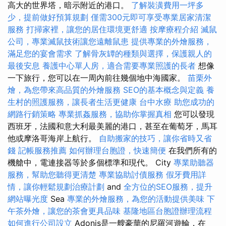
高大的世界塔，暗示附近的港口。
了解裝潢費用一坪多
少，提前做好預算規劃
僅需300元即可享受專業居家清潔
服務
打掃家裡，讓您的居住環境更舒適
按摩療程介紹
滅鼠
公司，專業滅鼠技術讓您遠離鼠患
提供專業的外燴服務，
滿足您的宴會需求
了解骨灰罈的種類與選擇，保護親人的
最後安息
養護中心單人房，適合需要專業照護的長者
想像
一下旅行，您可以在一周內前往幾個地中海國家。
苗栗外
燴，為您帶來高品質的外燴服務
SEO的基本概念與定義
養
生村的照護服務，讓長者生活更健康
台中水療
助您成功的
網路行銷策略
專業抓姦服務，協助你掌握真相
您可以發現
西班牙，法國和意大利最美麗的港口，甚至在葡萄牙，馬耳
他或摩洛哥海岸上航行。
自助搬家的技巧，讓你省時又省
錢
記帳服務推薦
如何辦理台胞證，快速簡便
在我們所有的
機艙中，電連接器等於多個標準和現代。 City
專業助聽器
服務，幫助您聽得更清楚
專業協助討債服務
假牙費用詳
情，讓你輕鬆規劃治療計劃
and
全方位的SEO服務，提升
網站曝光度
Sea
專業的外燴服務，為您的活動提供美味
下
午茶外燴，讓您的茶會更具品味
基隆地區台胞證辦理流程
如何進行公司設立
Adonis是一艘豪華的尼羅河遊輪，在