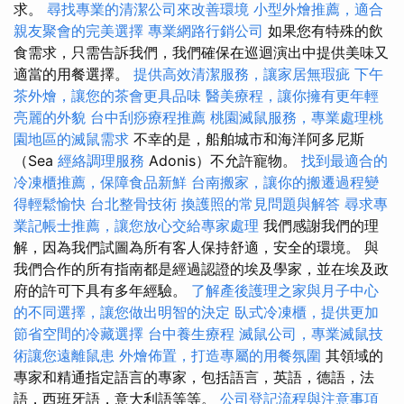
求。
尋找專業的清潔公司來改善環境
小型外燴推薦，適合
親友聚會的完美選擇
專業網路行銷公司
如果您有特殊的飲
食需求，只需告訴我們，我們確保在巡迴演出中提供美味又
適當的用餐選擇。
提供高效清潔服務，讓家居無瑕疵
下午
茶外燴，讓您的茶會更具品味
醫美療程，讓你擁有更年輕
亮麗的外貌
台中刮痧療程推薦
桃園滅鼠服務，專業處理桃
園地區的滅鼠需求
不幸的是，船舶城市和海洋阿多尼斯
（Sea
經絡調理服務
Adonis）不允許寵物。
找到最適合的
冷凍櫃推薦，保障食品新鮮
台南搬家，讓你的搬遷過程變
得輕鬆愉快
台北整骨技術
換護照的常見問題與解答
尋求專
業記帳士推薦，讓您放心交給專家處理
我們感謝我們的理
解，因為我們試圖為所有客人保持舒適，安全的環境。 與
我們合作的所有指南都是經過認證的埃及學家，並在埃及政
府的許可下具有多年經驗。
了解產後護理之家與月子中心
的不同選擇，讓您做出明智的決定
臥式冷凍櫃，提供更加
節省空間的冷藏選擇
台中養生療程
滅鼠公司，專業滅鼠技
術讓您遠離鼠患
外燴佈置，打造專屬的用餐氛圍
其領域的
專家和精通指定語言的專家，包括語言，英語，德語，法
語，西班牙語，意大利語等等。
公司登記流程與注意事項