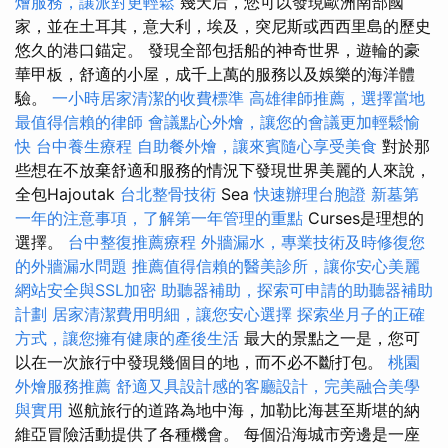
燴服務，讓派對更輕鬆
幾天后，您可以發現歐洲南部國
家，並在土耳其，意大利，埃及，突尼斯或西西里島的歷史
悠久的港口錨定。 發現全部包括船的神奇世界，遊輪的豪
華甲板，舒適的小屋，成千上萬的服務以及娛樂的海洋體
驗。
一小時居家清潔的收費標準
高雄律師推薦，選擇當地
最值得信賴的律師
會議點心外燴，讓您的會議更加輕鬆愉
快
台中養生療程
自助餐外燴，讓來賓隨心享受美食
對於那
些想在不放棄舒適和服務的情況下發現世界美麗的人來說，
全包Hajoutak
台北整骨技術
Sea
快速辦理台胞證
新墓第
一年的注意事項，了解第一年管理的重點
Curses是理想的
選擇。
台中整復推薦療程
外牆漏水，專業技術及時修復您
的外牆漏水問題
推薦值得信賴的醫美診所，讓你安心美麗
網站安全與SSL加密
助聽器補助，探索可申請的助聽器補助
計劃
居家清潔費用明細，讓您安心選擇
探索坐月子的正確
方式，讓您擁有健康的產後生活
最大的景點之一是，您可
以在一次旅行中發現幾個目的地，而不必不斷打包。
桃園
外燴服務推薦
舒適又具設計感的客廳設計，完美融合美學
與實用
巡航旅行的道路為地中海，加勒比海甚至斯堪的納
維亞冒險活動提供了各種機會。 每個沿海城市旁邊是一座