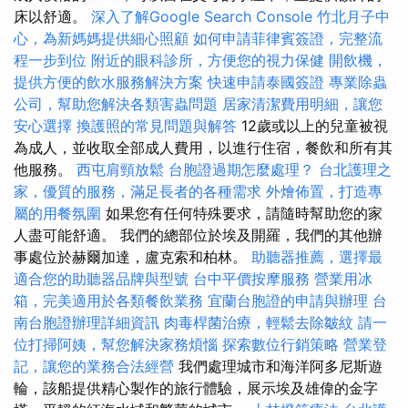
床以舒適。
深入了解Google Search Console
竹北月子中
心，為新媽媽提供細心照顧
如何申請菲律賓簽證，完整流
程一步到位
附近的眼科診所，方便您的視力保健
開飲機，
提供方便的飲水服務解決方案
快速申請泰國簽證
專業除蟲
公司，幫助您解決各類害蟲問題
居家清潔費用明細，讓您
安心選擇
換護照的常見問題與解答
12歲或以上的兒童被視
為成人，並收取全部成人費用，以進行住宿，餐飲和所有其
他服務。
西屯肩頸放鬆
台胞證過期怎麼處理？
台北護理之
家，優質的服務，滿足長者的各種需求
外燴佈置，打造專
屬的用餐氛圍
如果您有任何特殊要求，請隨時幫助您的家
人盡可能舒適。 我們的總部位於埃及開羅，我們的其他辦
事處位於赫爾加達，盧克索和柏林。
助聽器推薦，選擇最
適合您的助聽器品牌與型號
台中平價按摩服務
營業用冰
箱，完美適用於各類餐飲業務
宜蘭台胞證的申請與辦理
台
南台胞證辦理詳細資訊
肉毒桿菌治療，輕鬆去除皺紋
請一
位打掃阿姨，幫您解決家務煩惱
探索數位行銷策略
營業登
記，讓您的業務合法經營
我們處理城市和海洋阿多尼斯遊
輪，該船提供精心製作的旅行體驗，展示埃及雄偉的金字