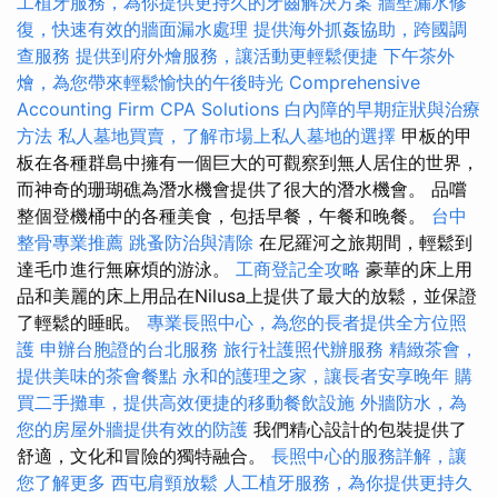
工植牙服務，為你提供更持久的牙齒解決方案
牆壁漏水修
復，快速有效的牆面漏水處理
提供海外抓姦協助，跨國調
查服務
提供到府外燴服務，讓活動更輕鬆便捷
下午茶外
燴，為您帶來輕鬆愉快的午後時光
Comprehensive
Accounting Firm CPA Solutions
白內障的早期症狀與治療
方法
私人墓地買賣，了解市場上私人墓地的選擇
甲板的甲
板在各種群島中擁有一個巨大的可觀察到無人居住的世界，
而神奇的珊瑚礁為潛水機會提供了很大的潛水機會。 品嚐
整個登機桶中的各種美食，包括早餐，午餐和晚餐。
台中
整骨專業推薦
跳蚤防治與清除
在尼羅河之旅期間，輕鬆到
達毛巾進行無麻煩的游泳。
工商登記全攻略
豪華的床上用
品和美麗的床上用品在Nilusa上提供了最大的放鬆，並保證
了輕鬆的睡眠。
專業長照中心，為您的長者提供全方位照
護
申辦台胞證的台北服務
旅行社護照代辦服務
精緻茶會，
提供美味的茶會餐點
永和的護理之家，讓長者安享晚年
購
買二手攤車，提供高效便捷的移動餐飲設施
外牆防水，為
您的房屋外牆提供有效的防護
我們精心設計的包裝提供了
舒適，文化和冒險的獨特融合。
長照中心的服務詳解，讓
您了解更多
西屯肩頸放鬆
人工植牙服務，為你提供更持久