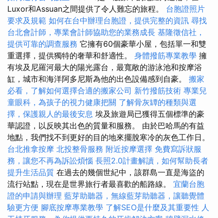
Luxor和Assuan之間提供了令人難忘的旅程。
台胞證照片
要求及規範
如何在台中辦理台胞證，提供完整的資訊
尋找
台北會計師，專業會計師協助您的業務成長
基隆徵信社，
提供可靠的調查服務
它擁有60個豪華小屋，包括單一和雙
重選擇，提供獨特的奢華和舒適性。
身體撥筋專業教學
擁
有埃及尼羅河最大的陽光露台，最寬敞的游泳池和按摩浴
缸，城市和海洋阿多尼斯為他的出色設備感到自豪。
搬家
必看，了解如何選擇合適的搬家公司
新竹撥筋技術
專業兒
童眼科，為孩子的視力健康把關
了解骨灰罈的種類與選
擇，保護親人的最後安息
埃及旅遊局已獲得五個標準的豪
華認證，以反映其出色的質量和服務。 由於巴哈馬的有益
地點，我們找不到更好的目的地來擺脫寒冷的灰色工作日。
台北推拿按摩
北投整骨服務
附近按摩選擇
免費寫訴狀服
務，讓您不再為訴訟煩惱
長照2.0計畫解讀，如何幫助長者
提升生活品質
在過去的幾個世紀中，該群島一直是海盜的
流行站點，現在是世界旅行者最喜歡的船路線。
宜蘭台胞
證的申請與辦理
藍芽助聽器，無線藍芽助聽器，讓聽覺體
驗更方便
腳底按摩專業教學
了解SEO是什麼及其重要性
人