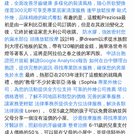
建，全面改善牙齒健康
多樣化的裝潢風格，隨心所欲變換
僅需300元即可享受專業居家清潔服務
逢甲放鬆按摩
歐式
外燴，品味精緻的歐式餐點
有趣的是，這艘船Preziosa最
初是由一家利比亞航運公司訂購的，但是在其政治變化之
後，它終於被這家意大利公司收購。
防水膠，強效密封您
的漏水部位
頭痛放鬆按摩
設計時，夢dream以求從水族館
到大理石地板的鯊魚，帶有120噸的鍍金鏡，施華洛世奇吊
燈等著客人，這將是阿拉伯之春之後的苯丙胺。
申請台胞
證照片規範
解讀Google Analytics報告
如何在台中辦理台
胞證，提供完整的資訊
尋找專業防水服務，確保您的房屋
免於水患
最終，熱那亞在2013年達到了這艘船的就職典
禮，他的“教母”不少於索菲亞·洛倫（Sophia
專業外燴公
司，為您的活動提供全方位支持
可靠的外燴公司推薦
塔位
價格透明，了解不同地區和類型的價格
完善的家事服務，
讓家務更輕鬆
法律事務所提供全方位法律服務，解決各類
法律困擾
Loren）。 0至5歲之間的孩子可以免費容納並與
父母分享一個沒有溢價的小屋。
沙鹿按摩服務
尋找專業的
牙醫診所，照顧你的牙齒健康
整脊治療
6-11歲的兒童支付
成人價格的50％，可以留在父母的小屋中，並提供額外的