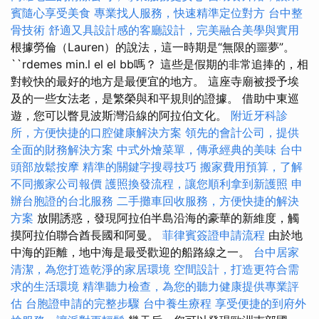
賓隨心享受美食
專業找人服務，快速精準定位對方
台中整
骨技術
舒適又具設計感的客廳設計，完美融合美學與實用
根據勞倫（Lauren）的說法，這一時期是“無限的噩夢”。
``rdemes min.l el el bb嗎？ 這些是假期的非常追捧的，相
對較快的最好的地方是最便宜的地方。 這座寺廟被授予埃
及的一些女法老，是繁榮與和平規則的證據。 借助中東巡
遊，您可以瞥見波斯灣沿線的阿拉伯文化。
附近牙科診
所，方便快捷的口腔健康解決方案
領先的會計公司，提供
全面的財務解決方案
中式外燴菜單，傳承經典的美味
台中
頭部放鬆按摩
精準的關鍵字搜尋技巧
搬家費用預算，了解
不同搬家公司報價
護照換發流程，讓您順利拿到新護照
申
辦台胞證的台北服務
二手攤車回收服務，方便快捷的解決
方案
放開誘惑，發現阿拉伯半島沿海的豪華的新維度，觸
摸阿拉伯聯合酋長國和阿曼。
菲律賓簽證申請流程
由於地
中海的距離，地中海是最受歡迎的船路線之一。
台中居家
清潔，為您打造乾淨的家居環境
空間設計，打造更符合需
求的生活環境
精準聽力檢查，為您的聽力健康提供專業評
估
台胞證申請的完整步驟
台中養生療程
享受便捷的到府外