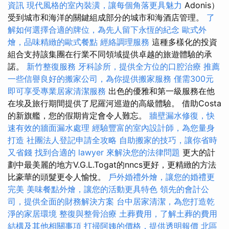
資訊
現代風格的室內裝潢，讓每個角落更具魅力
Adonis）
受到城市和海洋的關鍵組成部分的城市和海酒店管理。
了
解如何選擇合適的牌位，為先人留下永恆的紀念
歐式外
燴，品味精緻的歐式餐點
經絡調理服務
這種多樣化的投資
組合支持該集團在行業不同領域提供卓越的旅遊體驗的承
諾。
新竹整復服務
牙科診所，提供全方位的口腔治療
推薦
一些信譽良好的搬家公司，為你提供搬家服務
僅需300元
即可享受專業居家清潔服務
出色的優雅和第一級服務在他
在埃及旅行期間提供了尼羅河巡遊的高級體驗。 借助Costa
的新旗艦，您的假期肯定會令人難忘。
牆壁漏水修復，快
速有效的牆面漏水處理
經驗豐富的室內設計師，為您量身
打造
社團法人登記申請全攻略
自助搬家的技巧，讓你省時
又省錢
找到合適的 lawyer 來解決您的法律問題
更大的計
劃中最美麗的地方V.G.L.Togat的nncs更好，更精緻的方法
比豪華的頭髮更令人愉悅。
戶外婚禮外燴，讓您的婚禮更
完美
美味餐點外燴，讓您的活動更具特色
領先的會計公
司，提供全面的財務解決方案
台中居家清潔，為您打造乾
淨的家居環境
整復與整骨治療
土葬費用，了解土葬的費用
結構及其他相關事項
打掃阿姨的價格，提供透明報價
北區