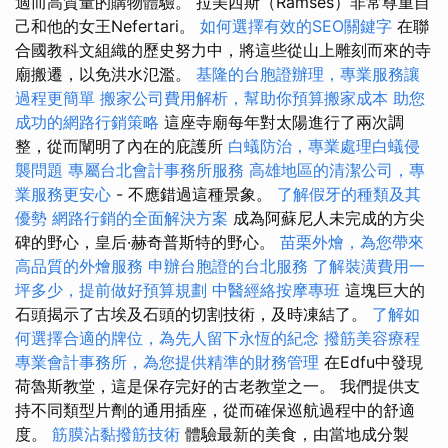
適而高質量的購物體驗。 拉美西斯（Ramses）非常尊重自
己和他的女王Nefertari。
如何選擇有效的SEO關鍵字
在聯
合國教科文組織的歷史努力中，將這些從山上雕刻而來的寺
廟搬遷，以免洪水氾濫。
基隆的台胞證辦理，專業服務讓
過程更簡單
搬家公司費用解析，幫助你預算搬家成本
助您
成功的網路行銷策略
這座寺廟每年對太陽進行了兩次調
整，從而闡明了內在的庇護所
白蟻防治，專業處理白蟻侵
襲問題
專屬台北會計事務所服務
高雄地區的清潔公司，專
業服務更安心
- 不應錯過這種景象。
了解假牙的種類及其
優勢
網路行銷的全面解決方案
成為阿蘇尼人未完成的方尖
碑的野心，皇后·赫奇普斯特的野心。
苗栗外燴，為您帶來
高品質的外燴服務
申辦台胞證的台北服務
了解裝潢費用一
坪多少，提前做好預算規劃
中醫經絡按摩專班
這塊巨大的
石頭揭示了古埃及石頭的切割技術，及時凍結了。
了解如
何選擇合適的牌位，為先人留下永恆的紀念
撥筋美容療程
專業會計事務所，為您提供精準的財務管理
在Edfu中發現
荷魯斯教堂，這是保存完好的古老教堂之一。 我們提供支
持不同類型片劑的通用插座，從而確保巡航過程中的舒適
度。
筋膜沾黏撥筋技術
體驗最新的美食，由當地成分製