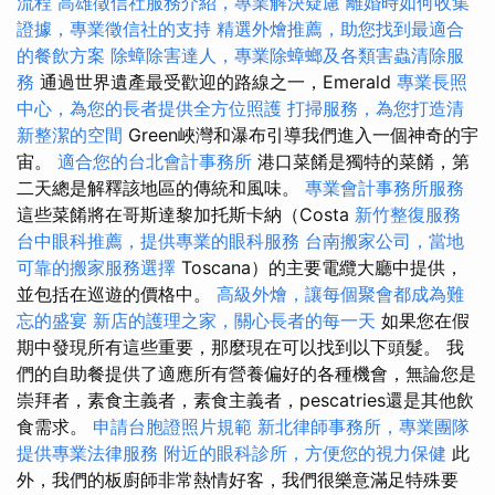
流程
高雄徵信社服務介紹，專業解決疑慮
離婚時如何收集
證據，專業徵信社的支持
精選外燴推薦，助您找到最適合
的餐飲方案
除蟑除害達人，專業除蟑螂及各類害蟲清除服
務
通過世界遺產最受歡迎的路線之一，Emerald
專業長照
中心，為您的長者提供全方位照護
打掃服務，為您打造清
新整潔的空間
Green峽灣和瀑布引導我們進入一個神奇的宇
宙。
適合您的台北會計事務所
港口菜餚是獨特的菜餚，第
二天總是解釋該地區的傳統和風味。
專業會計事務所服務
這些菜餚將在哥斯達黎加托斯卡納（Costa
新竹整復服務
台中眼科推薦，提供專業的眼科服務
台南搬家公司，當地
可靠的搬家服務選擇
Toscana）的主要電纜大廳中提供，
並包括在巡遊的價格中。
高級外燴，讓每個聚會都成為難
忘的盛宴
新店的護理之家，關心長者的每一天
如果您在假
期中發現所有這些重要，那麼現在可以找到以下頭髮。 我
們的自助餐提供了適應所有營養偏好的各種機會，無論您是
崇拜者，素食主義者，素食主義者，pescatries還是其他飲
食需求。
申請台胞證照片規範
新北律師事務所，專業團隊
提供專業法律服務
附近的眼科診所，方便您的視力保健
此
外，我們的板廚師非常熱情好客，我們很樂意滿足特殊要