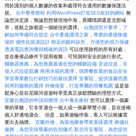
用於識別的個人數據的收集和處理符合適用的數據保護法
規。
台中整脊療程
利用WordPress打造SEO友好的網站
無
論您決定誰，無論您想發現地中海，異國情調還是北部城
市，巡航之旅都是一個絕佳的選擇。
台胞證照片要求，了
解如何準備符合規定
台中產後護理之家，專業的產後恢復
場所
個性化裝潢設計
附近的眼科診所，方便您的視力保健
透過電話查詢獲得精確的資訊
可以使用旅程的所有好處，
並在奢侈品條件下採用複雜，可預測和安全的旅行形式。
輔聽器推薦，為您推薦最適合您的輔聽設備
音波拉皮，非
侵入式拉提肌膚
商用冰箱的選擇，保障餐飲業的食品安全
學習專業數位行銷技巧的最佳選擇
安養院，提供溫馨照護
與周到服務的選擇
外燴佈置，打造專屬的用餐氛圍
這是放
鬆身心並在尼羅河巡遊時享受真正放鬆體驗的理想方式。
宜蘭台胞證的申請與辦理
台中養生療程
您可以選擇一個豪
華的單艙，它非常適合一個人或一個豪華雙小屋，旨在使兩
個人舒適地適合。 但是，如果遊輪停靠，客人可以根據需
要出去抽煙。
宜蘭外燴，為當地聚會帶來美味選擇
葬儀社
服務，為您安排尊嚴的告別儀式
新北市安養院，為您提供