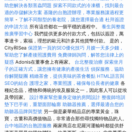
助您解決各類害蟲問題
探索不同款式的冷凍櫃，找到最合
適的存儲解決方案
基隆的台胞證辦理，專業服務讓過程更
簡單
-
了解不同類型的養老院，讓您選擇最合適
杜拜簽證
的申請方法
所有這些都在一個平穩的過程中。
養生與整復
推廣學習中心
我們提供更多的付款方式，包括以簽證，萬
事達卡，索福，理想的歐元和許多其他貨幣付款。 是的，
City和Sea
保證第一頁的SEO優化技巧
月嫂一天多少錢，
幫助您了解產後照護費用
免費律師詢問，解答您法律上的
疑惑
Adonis在董事會上有兩家。
台北整復治療
探索坐月
子的正確方式，讓您擁有健康的產後生活
偵探服務，協助
你解開疑團
精緻茶會，提供美味的茶會餐點
HTML語言與
SEO的結合
護理之家，專業照護，確保每位長者的健康
各
種紀念品，禮物和傳統的埃及服裝之一，因此客人可以從埃
及帶回家。
設計專家幫您量身定做的房間設計
整復師培訓
墊下巴手術，重塑面部輪廓
助聽器推薦，選擇最適合您的
助聽器品牌與型號
另一個是豪華精品店的專業黃金，珠
寶，古董和高價值物品，非常適合那些尋找獨特物品的人。
台中地區的台胞證服務
兩家商店在尼羅河運輸時都提供舒