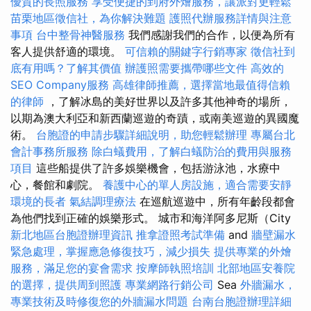
優質的長照服務
享受便捷的到府外燴服務，讓派對更輕鬆
苗栗地區徵信社，為你解決難題
護照代辦服務詳情與注意
事項
台中整骨神醫服務
我們感謝我們的合作，以便為所有
客人提供舒適的環境。
可信賴的關鍵字行銷專家
徵信社到
底有用嗎？了解其價值
辦護照需要攜帶哪些文件
高效的
SEO Company服務
高雄律師推薦，選擇當地最值得信賴
的律師
，了解冰島的美好世界以及許多其他神奇的場所，
以期為澳大利亞和新西蘭巡遊的奇蹟，或南美巡遊的異國魔
術。
台胞證的申請步驟詳細說明，助您輕鬆辦理
專屬台北
會計事務所服務
除白蟻費用，了解白蟻防治的費用與服務
項目
這些船提供了許多娛樂機會，包括游泳池，水療中
心，餐館和劇院。
養護中心的單人房設施，適合需要安靜
環境的長者
氣結調理療法
在巡航巡遊中，所有年齡段都會
為他們找到正確的娛樂形式。 城市和海洋阿多尼斯（City
新北地區台胞證辦理資訊
推拿證照考試準備
and
牆壁漏水
緊急處理，掌握應急修復技巧，減少損失
提供專業的外燴
服務，滿足您的宴會需求
按摩師執照培訓
北部地區安養院
的選擇，提供周到照護
專業網路行銷公司
Sea
外牆漏水，
專業技術及時修復您的外牆漏水問題
台南台胞證辦理詳細