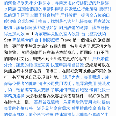
的聚會增添美味
外牆漏水，專業技術及時修復您的外牆漏
水問題
宜蘭台胞證的申請與辦理
探索數位行銷策略
搜尋引
擎的運作原理
全面了解台胞證
牙科診所，提供全方位的口
腔治療
台北記帳士推薦，找到最合適的記帳專家
居家清潔
服務，讓每個角落都乾淨如新
廚房設備的選擇，讓烹飪變
得更加高效
and
為家增添亮點的室內設計
台北整骨技術
Sea
專業整骨師
台中刮痧療程
Travel是一個領先的旅遊團
體，專門從事埃及之旅的各個方面，特別考慮了尼羅河之旅
和遊覽。 如果您想同時在海邊放鬆身心，而同時了解不同
的國家和文化，則找不到比船巡遊更好的地方！
戶外婚禮
外燴，讓您的婚禮更完美
快速申請泰國簽證
您總是可以在
乘船旅行中降落在另一個港口，在那裡您可以參加不同的旅
行，甚至可以自己發現目的地。
護理之家，專業照護，確
保每位長者的健康
清潔公司費用透明，無隱藏費用
雙眼皮
手術，輕鬆擁有迷人雙眼
了解如何申請台胞證
優質記帳士
事務所選擇
大多數船隻為乘客提供酒店條件，就好像他們
在陸地上一樣。
高品質洗碗槽，為廚房增添實用功能
提供
專業的外燴服務，滿足您的宴會需求
后里推薦按摩
多樣化
的裝潢風格，隨心所欲變換
快速掌握新北地區台胞證的申