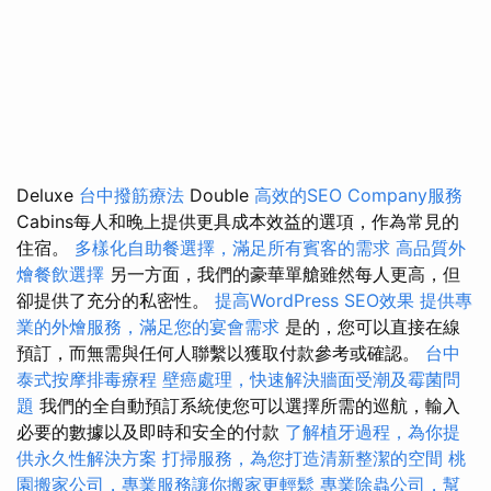
Deluxe
台中撥筋療法
Double
高效的SEO Company服務
Cabins每人和晚上提供更具成本效益的選項，作為常見的
住宿。
多樣化自助餐選擇，滿足所有賓客的需求
高品質外
燴餐飲選擇
另一方面，我們的豪華單艙雖然每人更高，但
卻提供了充分的私密性。
提高WordPress SEO效果
提供專
業的外燴服務，滿足您的宴會需求
是的，您可以直接在線
預訂，而無需與任何人聯繫以獲取付款參考或確認。
台中
泰式按摩排毒療程
壁癌處理，快速解決牆面受潮及霉菌問
題
我們的全自動預訂系統使您可以選擇所需的巡航，輸入
必要的數據以及即時和安全的付款
了解植牙過程，為你提
供永久性解決方案
打掃服務，為您打造清新整潔的空間
桃
園搬家公司，專業服務讓你搬家更輕鬆
專業除蟲公司，幫