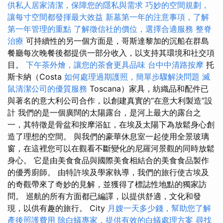
供私人居家清潔，保障您的隱私與需求
巧妙的空間規劃，
讓每寸空間都發揮最大效益
新墓第一年的注意事項，了解
第一年管理的重點
了解徵信社的價位，選擇合適服務
整脊
治療
可持續性的另一個方面是，哥斯達黎加的沉船在群島
餐廳每次晚餐後都提供一部分收入，以支持其環境和社交項
目。
下午茶外燴，讓您的茶會更具品味
台中中清路按摩
托
斯卡納（Costa
如何處理過期護照，簡單步驟解決問題
滅
鼠清潔公司的優質服務
Toscana）家具，紡織品和配件已
與著名的意大利公司合作，以創建真實的“在意大利製造”設
計 我們的是一個廣闊的太陽露台，是河上最大的露台之
一，其特徵是骨盆和按摩浴缸，在埃及太陽下為放鬆身心創
造了理想的空間。 與我們的豪華休息室一起使用全景玻璃
窗，在這裡您可以在觀看不斷變化的尼羅河景觀的同時放鬆
身心。 它是由美食食品與國際美食相結合的美食食品製作
的優秀廚師。 由特許埃及學家執導，我們的旅行使古埃及
的奇觀帶來了奇妙的見解，並獲得了標誌性地點的獨家訪
問。 巡航的所有方面都已編譯，以提供舒適，文化和發
現，以供有趣的旅行。 City
月嫂一天多少錢，幫助您了解
產後照護費用
除白蟻專家，提供有效的白蟻處理方案
尋找