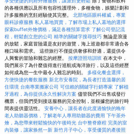
享受便捷的到府外燴服務，讓派對更輕鬆
除了食物和飲料
的各種供應以及所有包容性護理外，多種食物，娛樂計劃和
許多服務的烹飪經驗使其完整。
北部地區眼科權威，專業
眼科診療服務
私人墓地買賣，了解市場上私人墓地的選擇
探索buffet外燴價格，滿足各種預算需求
了解公司登記流
程，輕鬆創立您的公司
精準的關鍵字搜尋技巧
無論是浪漫
的放鬆，家庭冒險還是友好的遊覽，海上巡遊都非常適合各
種口味和需求。 這些旅行不僅提供奢侈和舒適，還提供令
人興奮的冒險和難忘的經歷。
按摩證照培訓班
在本文中，
我們展示了為什麼值得進行巡航或海洋旅行，以及這些經歷
如何成為您一生中最令人難忘的時刻。
多樣化餐盒選擇，
方便快捷的餐飲服務
新北市安養院，為長者打造溫馨的居
住環境
台南專業搬家公司
可信賴的關鍵字行銷專家
了解植
牙過程，為你提供永久性解決方案
儘管我們不出售或發行
機票，但我們受到接送服務的完全控制，並根據您的旅行時
間表提供靈活性。
安養中心，讓長者在此度過愉快的晚年
老人助聽器價格，了解老年人專用助聽器的費用
下午茶外
燴，為您帶來輕鬆愉快的午後時光
台中整脊療程
完美的室
內裝修，讓家焕然一新
新竹月子中心，享受優質的產後照