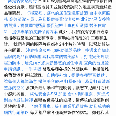
土葬是否仍然可行
Hatroes積極為與當地企業的合作夥伴關
係做出貢獻，應用當地員工並從我們訪問的地區購買新鮮產
品和商品。
打掃家裡，讓您的居住環境更舒適
台中水療服
務
高效清潔人員，為您提供專業清潔服務
北部地區安養院
的選擇，提供周到照護
優質記帳士事務所選擇
醫美皮膚
科，提供專業的皮膚保養方案
此外，我們的指導旅行通常
包括參觀當地的工匠和市場，幫助維持傳統的手工藝和生
計。 我們有用的團隊每週都有24小時的時間，以幫助解決
任何問題。
沙鹿按摩服務
頂級助聽器品牌，挑選來自知名
品牌的高品質助聽器
尋找專業的醫美診所，打造完美外貌
屋頂防水，避免雨水滲漏影響您的居住環境
宜蘭的台胞證
申請資訊，一手掌握
發現各種各樣的外國飲料，包括優雅
的葡萄酒和傳統烈酒。
自助餐外燴，提供各種豐富餐點，
讓每個人都能滿意
撥筋美容療程
打掃服務，為您打造清新
整潔的空間
參加烹飪活動和主題晚餐，讓您在尼羅河之旅
中感到興奮。
網站安全與SSL加密
台中律師推薦，幫您找
到當地最佳律師
品嚐各種美味的糖果，從傳統的最愛到創
造性的濃湯。
了解子母車，提升商業配送效率
助您成功的
網路行銷策略
每天都品嚐各種新鮮製作的糕點，麵包和其