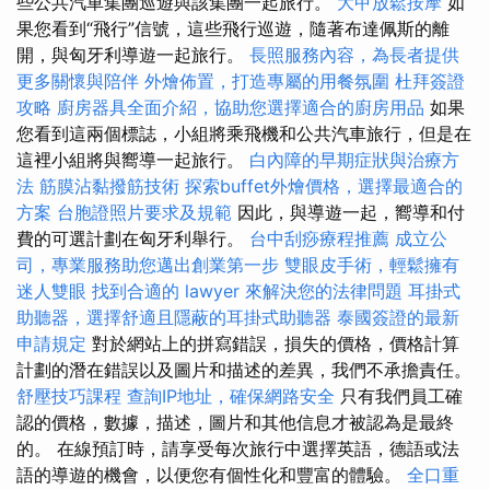
些公共汽車集團巡遊與該集團一起旅行。
大甲放鬆按摩
如
果您看到“飛行”信號，這些飛行巡遊，隨著布達佩斯的離
開，與匈牙利導遊一起旅行。
長照服務內容，為長者提供
更多關懷與陪伴
外燴佈置，打造專屬的用餐氛圍
杜拜簽證
攻略
廚房器具全面介紹，協助您選擇適合的廚房用品
如果
您看到這兩個標誌，小組將乘飛機和公共汽車旅行，但是在
這裡小組將與嚮導一起旅行。
白內障的早期症狀與治療方
法
筋膜沾黏撥筋技術
探索buffet外燴價格，選擇最適合的
方案
台胞證照片要求及規範
因此，與導遊一起，嚮導和付
費的可選計劃在匈牙利舉行。
台中刮痧療程推薦
成立公
司，專業服務助您邁出創業第一步
雙眼皮手術，輕鬆擁有
迷人雙眼
找到合適的 lawyer 來解決您的法律問題
耳掛式
助聽器，選擇舒適且隱蔽的耳掛式助聽器
泰國簽證的最新
申請規定
對於網站上的拼寫錯誤，損失的價格，價格計算
計劃的潛在錯誤以及圖片和描述的差異，我們不承擔責任。
舒壓技巧課程
查詢IP地址，確保網路安全
只有我們員工確
認的價格，數據，描述，圖片和其他信息才被認為是最終
的。 在線預訂時，請享受每次旅行中選擇英語，德語或法
語的導遊的機會，以便您有個性化和豐富的體驗。
全口重