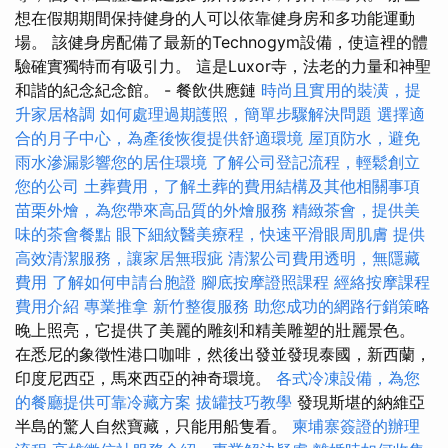
想在假期期間保持健身的人可以依靠健身房和多功能運動
場。 該健身房配備了最新的Technogym設備，使這裡的體
驗確實獨特而有吸引力。 這是Luxor寺，法老的力量和神聖
和諧的紀念紀念館。 - 餐飲供應鏈
時尚且實用的裝潢，提
升家居格調
如何處理過期護照，簡單步驟解決問題
選擇適
合的月子中心，為產後恢復提供舒適環境
屋頂防水，避免
雨水滲漏影響您的居住環境
了解公司登記流程，輕鬆創立
您的公司
土葬費用，了解土葬的費用結構及其他相關事項
苗栗外燴，為您帶來高品質的外燴服務
精緻茶會，提供美
味的茶會餐點
眼下細紋醫美療程，快速平滑眼周肌膚
提供
高效清潔服務，讓家居無瑕疵
清潔公司費用透明，無隱藏
費用
了解如何申請台胞證
腳底按摩證照課程
經絡按摩課程
費用介紹
專業推拿
新竹整復服務
助您成功的網路行銷策略
晚上照亮，它提供了美麗的雕刻和精美雕塑的壯麗景色。
在悉尼的象徵性港口咖啡，然後出發並發現泰國，新西蘭，
印度尼西亞，馬來西亞的神奇環境。
各式冷凍設備，為您
的餐廳提供可靠冷藏方案
拔罐技巧教學
發現斯堪的納維亞
半島的驚人自然寶藏，只能用船隻看。
柬埔寨簽證的辦理