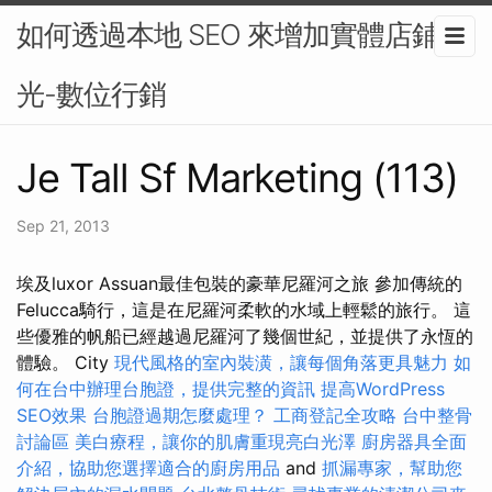
如何透過本地 SEO 來增加實體店鋪曝
光-數位行銷
Je Tall Sf Marketing (113)
Sep 21, 2013
埃及luxor Assuan最佳包裝的豪華尼羅河之旅 參加傳統的
Felucca騎行，這是在尼羅河柔軟的水域上輕鬆的旅行。 這
些優雅的帆船已經越過尼羅河了幾個世紀，並提供了永恆的
體驗。 City
現代風格的室內裝潢，讓每個角落更具魅力
如
何在台中辦理台胞證，提供完整的資訊
提高WordPress
SEO效果
台胞證過期怎麼處理？
工商登記全攻略
台中整骨
討論區
美白療程，讓你的肌膚重現亮白光澤
廚房器具全面
介紹，協助您選擇適合的廚房用品
and
抓漏專家，幫助您