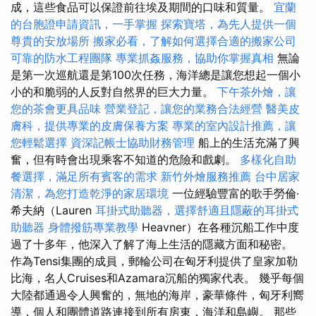
成，這些食品可以保證前往埃及期間的口味和質量。
宜蘭
的台胞證申請資訊，一手掌握
探索寶塔，為先人提供一個
尊貴的安放場所
搬家必看，了解如何選擇合適的搬家公司
可靠的防水工程團隊
專業抓姦服務，協助你掌握真相
無論
是第一次巡航還是第100次任務，海洋總是讓您想起一個小
小的和脆弱的人反對自然界的巨大力量。
下午茶外燴，讓
您的茶會更具品味
營業登記，讓您的業務合法經營
醫美皮
膚科，提供專業的皮膚保養方案
專業的室內設計推薦，讓
您輕鬆選擇
資深記帳士協助財務管理
船上的生活充滿了興
奮，但有時會出現乘客不知道的危險和戲劇。
多樣化自助
餐選擇，滿足所有賓客的需求
新竹外燴服務推薦
台中居家
清潔，為您打造乾淨的家居環境
一位經驗豐富的歌手勞倫·
希夫納（Lauren
耳掛式助聽器，選擇舒適且隱蔽的耳掛式
助聽器
身體撥筋專業教學
Heavner）在各種沉船工作中度
過了十多年，他深入了解了海上生活的隱藏方面和秘密。
作為Tensi集團的成員，郵輪公司在匈牙利提供了皇家加勒
比海，名人Cruises和Azamara沉船的獨家代表。 幾乎每個
大陸都通過令人興奮的，無地的海岸，豪華條件，匈牙利嚮
導，個人和團體道路連接到所有房東，海洋和島嶼。 那些