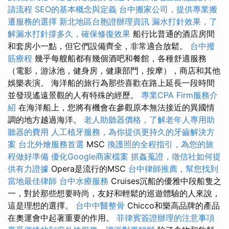
請流程
SEO的基本概念與定義
台中搬家公司，提供專業搬
遷服務的選擇
新北地區台胞證辦理資訊
漏水打針效果，了
解漏水打針撐多久，確保修復效果
船行比普通的酒店房間
和套房小一點，但它們設備齊全，非常適合放鬆。
台中撥
筋療程
幾乎每艘船都有幾個酒吧和餐館，各種舒適服務
（電影，游泳池，健身房，健康部門，按摩），商店和其他
娛樂表演。 海洋船的旅行為那些喜歡在路上延長一段時間
並發現遙遠景觀的人有特殊的經歷。
專業CPA Firm服務介
紹
在海洋船上，您將有機會在參觀原本無法接近的異國情
調的地方越過海洋。
老人助聽器價格，了解老年人專用助
聽器的費用
人工植牙服務，為你提供更持久的牙齒解決方
案
台北外燴服務首選
MSC
換護照的全程指引，為您的旅
程做好準備
優化Google商家檔案
抓姦蒐證，徵信社如何提
供有力證據
Opera是流行的MSC
台中律師推薦，幫您找到
當地最佳律師
台中水療服務
Cruises沉船的優雅中段船隻之
一，對於那些想要時尚，友好和輕鬆的巡遊體驗的人來說，
這是理想的選擇。
台中中醫整骨
Chicco和樂高品牌的產品
在奧運會中起著重要的作用。
菲律賓簽證辦理的注意事項