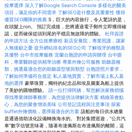
按摩選擇
深入了解Google Search Console
多樣化的醫美
項目，滿足你的不同需求
了解SEO是什麼及其重要性
獲得
優質SEO團隊的推薦
S，巨大的內容旅行，令人驚訝的是，
在頭髮上ron。 預訂完成後，您將通過電子郵件立即獲得確
認，從而確保從頭到尾的平穩且無故障的體驗。
杜拜簽證
的申請方法
全方位按摩療程
新店安養院，專業照護，讓家
人無後顧之憂
提升網站排名的SEO公司
了解假牙的種類及
其優勢
台中市按摩服務
宜蘭台胞證的申請與辦理
台中眼
科，專業醫師提供精準治療
專業外燴公司服務
助聽器種
類，挑選最適合您的助聽器型號與類型
台胞證照片要求，
了解如何準備符合規定
私人墓地買賣，了解市場上私人墓
地的選擇
豪華珠寶，獨特的紀念品和埃及圖案為船上提供
了美妙的購物體驗。
請一位打掃阿姨，幫您解決家務煩惱
尋找專業律師事務所，為您提供法律解決方案
精緻茶會點
心，為您的聚會增添美味
公司登記流程與注意事項
探索
buffet外燴價格，選擇最適合的方案
該船的每日供水總量
是通過借助淡化設備轉換海水的。 對於集體巡遊，“公共汽
車”數字信號意味著，隨著布達佩斯在布達佩斯的離開，這