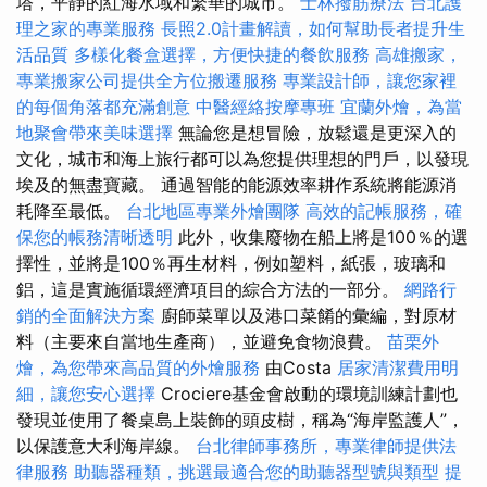
塔，平靜的紅海水域和繁華的城市。
士林撥筋療法
台北護
理之家的專業服務
長照2.0計畫解讀，如何幫助長者提升生
活品質
多樣化餐盒選擇，方便快捷的餐飲服務
高雄搬家，
專業搬家公司提供全方位搬遷服務
專業設計師，讓您家裡
的每個角落都充滿創意
中醫經絡按摩專班
宜蘭外燴，為當
地聚會帶來美味選擇
無論您是想冒險，放鬆還是更深入的
文化，城市和海上旅行都可以為您提供理想的門戶，以發現
埃及的無盡寶藏。 通過智能的能源效率耕作系統將能源消
耗降至最低。
台北地區專業外燴團隊
高效的記帳服務，確
保您的帳務清晰透明
此外，收集廢物在船上將是100％的選
擇性，並將是100％再生材料，例如塑料，紙張，玻璃和
鋁，這是實施循環經濟項目的綜合方法的一部分。
網路行
銷的全面解決方案
廚師菜單以及港口菜餚的彙編，對原材
料（主要來自當地生產商），並避免食物浪費。
苗栗外
燴，為您帶來高品質的外燴服務
由Costa
居家清潔費用明
細，讓您安心選擇
Crociere基金會啟動的環境訓練計劃也
發現並使用了餐桌島上裝飾的頭皮樹，稱為“海岸監護人”，
以保護意大利海岸線。
台北律師事務所，專業律師提供法
律服務
助聽器種類，挑選最適合您的助聽器型號與類型
提