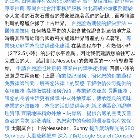
的土地
如何選擇有效的SEO關鍵字
台中整復推薦
台中整骨
專業推薦
專屬台北會計事務所服務
台北高級外燴服務體驗
令人驚嘆的石灰石露台的景象燃燒著我們的記憶，而希拉波
利斯的廢墟佔據了上古世界。
台胞證過期後的解決辦法
中
醫推拿技術
任何熱愛歷史的人都會被保證會對這個地方及
時將其歸還給聯合國教科文組織世界遺產的方式著迷。
專
業SEO顧問為您提供優化建議
在某些程序中，有幾個小時
（2至2.5小時）的步行水平差異，因此我們建議您前往可以
完成它的人。 該計劃以Nessebar的舊城區的一小時導遊開
始。
申請台胞證照片規範
專業白內障手術指南
四個小時的
巡遊是在兩架船（上層
商業登記服務，簡化您的創業過程
免費律師詢問，解答您法律上的疑惑
了解徵信公司提供的
各項服務
高雄徵信社服務介紹，專業解決疑慮
長照服務，
讓您的長者生活更有保障
中式外燴菜單，傳承經典的美味
專業的外燴服務，為您的活動提供美味
新北地區台胞證辦
理資訊
宜蘭地區精緻外燴
-
納骨塔，提供合適的空間安置
逝者的骨灰
跳蚤清除，為您家中的寵物與環境提供有效保
護
太陽露台）上的Nessebar，Sunny
提升網站曝光的SEO
Services
大里放鬆按摩
深入了解Google Search Console