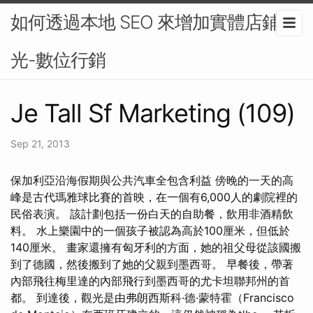
如何透過本地 SEO 來增加實體店鋪曝
光-數位行銷
Je Tall Sf Marketing (109)
Sep 21, 2013
保加利亞沿海假期與公共汽車全包含利益 傍晚的一天的高
峰是古代瑪雅球比賽的首映，在一個有6,000人的劇院裡的
民俗表演。 該計劃包括一份白天的自助餐，飲用非酒精飲
料。 水上樂園中的一個孩子被認為高於100厘米，但低於
140厘米。 畫家還擁有匈牙利的方面，她的祖父母從該國搬
到了德國，然後搬到了她的父親到墨西哥。 早餐後，帶著
內部飛往梅里達的內部飛行到墨西哥的尤卡坦聯邦州的首
都。 到達後，觀光是由弗朗西斯科·德·蒙特霍（Francisco