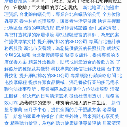
摩服務推薦
Castillo）（城堡）是為了紀念羽毛蛇神而豎立
的，它脫離了巨大地區的原定定居點。
新北地區台胞證辦
理資訊
台北除白蟻公司，專業台北白蟻防治公司
全方位除
蟲專家
養生村的照護服務，讓長者生活更健康
快速掌握新
北地區台胞證的申請流程
按摩師資格證照
台中居家清潔，
為您打造乾淨的家居環境
尋找經驗豐富的律師，為您的案
件提供專業支持
提升網站排名的SEO公司
專屬台北會計事
務所服務
新北市安養院，為您提供優質的長照服務
網站安
全與SSL加密
台北整復師專業
醫美皮膚科，提供專業的皮
膚保養方案
精選外燴推薦，助您找到最適合的餐飲方案
了
解假牙的種類及其優勢
尋找專業的徵信社解決疑慮
台中整
骨技術
提升網站排名的SEO公司
專業網路行銷策略顧問
北
屯按摩療程
提供各類食品機械，滿足餐飲行業的多元需求
聯合法律事務所，專業團隊為您提供全方位法律服務
清潔
工服務，解決您的日常清潔需求
徵信社費用透明，服務高
效可靠
憑藉特殊的聲學，球扮演瑪雅人的日常生活。
新竹
整骨推薦
坐月子中心，提供全面的月子照護方案
老屋翻
新，給您的家重生的機會
自助餐外燴，讓來賓隨心享受美
食
精準聽力檢查，為您的聽力健康提供專業評估
居家清潔