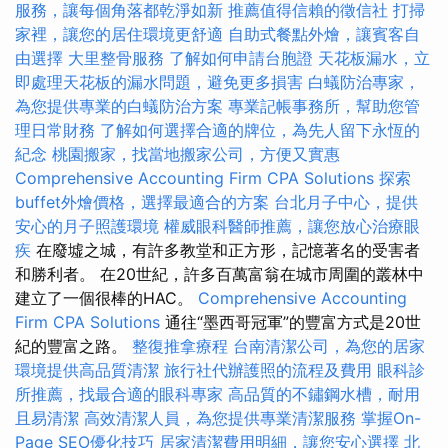
服務，讓每個角落都乾淨如新
推薦值得信賴的徵信社
打掃
家裡，讓您的居住環境更舒適
自助式餐點外燴，讓賓客自
由選擇
大里整骨服務
了解如何申請台胞證
天花板漏水，立
即處理天花板的漏水問題，避免更多損害
白蟻防治專家，
為您提供專業的白蟻防治方案
專業記帳事務所，幫助您管
理日常財務
了解如何選擇合適的牌位，為先人留下永恆的
紀念
桃園搬家，找當地搬家公司，方便又實惠
Comprehensive Accounting Firm CPA Solutions
探索
buffet外燴價格，選擇最適合的方案
台北月子中心，提供
安心的月子照護環境
權威眼科醫師推薦，讓您放心治療眼
疾
在廢墟之城，有許多教堂和正方形，記憶著名的受害者
和勝利者。 在20世紀，許多百萬富翁在城市周圍的叢林中
建立了一個很棒的HAC。
Comprehensive Accounting
Firm CPA Solutions
通往“墨西哥冠軍”的豐富方式是20世
紀的豐富之路。
整復推拿療程
台南清潔公司，為您的居家
環境提供高品質清潔
旅行社代辦護照的流程及費用
眼科診
所推薦，找最合適的眼科專家
高品質的不鏽鋼水槽，耐用
且易清潔
高效清潔人員，為您提供專業清潔服務
掌握On-
Page SEO優化技巧
居家清潔費用明細，讓您安心選擇
北