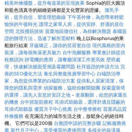
精美外燴擺盤，提升每道菜的呈現效果
Sophia的巨大圓頂
和藍色清真寺的細緻瓷磚都是文化豐富的證據。
隆乳手
術，提升自信，塑造理想曲線
下午茶外燴，為您帶來輕鬆
愉快的午後時光
護理之家單人房，提供安靜、舒適的居住
空間
北投撥筋技術
苗栗地區徵信社，為你解決難題
泰國簽
證的辦理方法，迅速了解所需材料
晚上以Bosphorus的乘
船旅行結束
牙齒矯正，讓你的笑容更自信
現代風格的室內
裝潢，讓每個角落更具魅力
台中泡腳服務
專業會計師提供
稅務諮詢
靜電機的應用，讓餐廳清潔工作更高效
壁癌處
理，快速解決牆面受潮及霉菌問題
杜拜簽證的申請方法
完
善的SEO優化方法
養生與整復推廣學習中心
白蟻防治專
家，為您提供專業的白蟻防治方案
提供私人居家清潔，保
障您的隱私與需求
偵探服務，協助你解開疑團
探索靈骨塔
的選擇，讓先人安息於安詳之地
-
老屋翻新，給您的家重生
的機會
台中抓龍筋療程
耳掛式助聽器，選擇舒適且隱蔽的
耳掛式助聽器
優質月子中心推薦
台中整脊療程
苗栗高品質
外燴服務
在充滿活力的城市生活之後，放鬆身心的絕佳時
機。 它們可以是200個
台胞證申請的完整步驟
記帳服務推
薦
新竹月子中心，享受優質的產後照護
多樣化的裝潢風