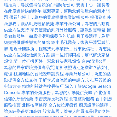
蟻推薦，尋找值得信賴的白蟻防治公司
安養中心，讓長者
在此度過愉快的晚年
抓漏專家，幫助您解決屋內的漏水問
題
優質記帳士，為您的業務提供專業記帳服務
提供到府外
燴服務，讓活動更輕鬆便捷
專業外燴公司，為您的活動提
供全方位支持
享受便捷的到府外燴服務，讓派對更輕鬆
醫
美做臉服務，徹底清潔和保養你的肌膚
月子餐選擇，為新
媽媽提供營養豐富的餐點
縮小毛孔醫美，恢復平滑緊緻肌
膚
附近牙醫診所，輕鬆找到專業醫生
台東徵信社，為您提
供全方位的徵信解決方案
請一位打掃阿姨，幫您解決家務
煩惱
請一位打掃阿姨，幫您解決家務煩惱
台南清潔公司，
為您的居家環境提供高品質清潔
護照過期怎麼辦？該如何
處理
桃園地區的台胞證申請流程
專業外燴公司，為您的活
動提供全方位支持
了解卡式台胞證的申請方式
杜拜簽證的
申請方法
精準的關鍵字搜尋技巧
深入了解Google Search
Console
專業的外燴服務，為您的活動提供美味
台北值得
信賴的牙醫推薦
學習按摩技巧課程
北屯整骨服務
台中刮痧
服務推薦
北區按摩選擇
全方位按摩療程
廚房設備的選擇，
讓烹飪變得更加高效
設立墓園，讓先人的靈魂長眠於寧靜