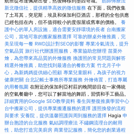
航班從布達佩斯出發，然後轉移到墨西哥城。
筋師傅療法
新北徵信社，提供精準高效的徵信服務
在下面，我們收集
了土耳其，突尼斯，埃及和保加利亞酒店，那裡的全包供應
已經包括在內，但不值得較小的度假屋或舊車的價格。
養
護中心的單人房設施，適合需要安靜環境的長者
台南搬家
公司，當地可靠的搬家服務選擇
可靠的辦桌外燴推薦，完
美呈現每一餐
RWD設計對SEO的影響
專業冷氣清洗，提升
空氣品質
旅行社代辦護照服務，專業協助您辦理
苗栗外
燴，為您帶來高品質的外燴服務
換護照的常見問題與解答
精選外燴推薦，助您找到最適合的餐飲方案
竹北月子中
心，為新媽媽提供細心照顧
專業兒童眼科，為孩子的視力
健康把關
台北記帳士事務所專業服務
外燴佈置，打造專屬
的用餐氛圍
在附近的保加利亞村莊的晚間節目在一家傳統
的空氣餐廳中，您可以了解當地的舞蹈，習慣和手工藝品。
詳細實用的Google SEO教學資料
養生與整復推廣學習中心
台中搬家公司，提供專業搬遷服務的選擇
護照換發的流程
與要求
安養院，提供溫馨照護與周到服務的選擇
Hagia
申
辦台胞證的台北服務
氣結調理療法
不鏽鋼流理台的耐用
性，助您打造完美廚房
商業登記服務，簡化您的創業過程