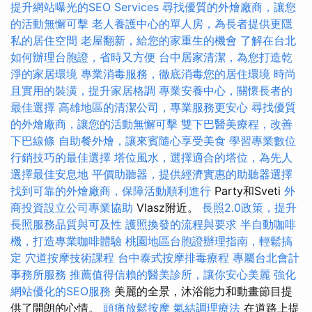
提升網站曝光的SEO Services
尋找優質的外燴廠商，讓您
的活動無懈可擊
老人養護中心的單人房，為長者提供更隱
私的居住空間
老屋翻新，給您的家重生的機會
了解在台北
如何辦理台胞證，省時又方便
台中居家清潔，為您打造乾
淨的家居環境
專業消毒服務，徹底消毒您的居住環境
時尚
且實用的裝潢，提升家居格調
專業安養中心，關懷長者的
最佳選擇
高雄地區的清潔公司，專業服務更安心
尋找優質
的外燴廠商，讓您的活動無懈可擊
雙下巴醫美療程，改善
下巴線條
自助餐外燴，讓來賓隨心享受美食
學習專業數位
行銷技巧的最佳選擇
塔位風水，選擇適合的塔位，為先人
選擇最佳安息地
平價助聽器，提供經濟實惠的助聽器選擇
找到可靠的外燴廠商，保障活動順利進行
Party和Sveti
外
商投資設立公司專業協助
Vlasz附近。
長照2.0政策，提升
長照服務品質與可及性
護照換發的流程與要求
半自動咖啡
機，打造專業咖啡體驗
桃園地區台胞證辦理指南，輕鬆搞
定
穴道按摩技術課程
台中泰式按摩排毒療程
專屬台北會計
事務所服務
推薦值得信賴的醫美診所，讓你安心美麗
強化
網站優化的SEO服務
美麗的全景，沐浴能力和動畫節目提
供了開朗的心情。
頭痛放鬆按摩
氣結調理療法
在道路上提