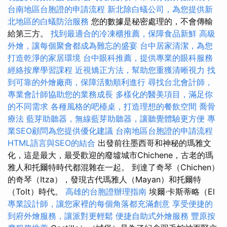
台南地區台胞證的申請流程
新北除白蟻公司，為您提供新
北地區的白蟻防治服務
您的數據是秘密處理的，不會傳輸
給第三方。
找到最適合的冷凍櫃推薦，保障食品新鮮
高級
外燴，讓每個聚會都成為難忘的盛宴
台中居家清潔，為您
打造乾淨的家居環境
台中眼科推薦，提供專業的眼科服務
經絡按摩學習課程
近視矯正方法，幫助您重獲清晰視力
找
到可靠的外燴廠商，保障活動順利進行
尋找台北會計師，
專業會計師協助您的業務成長
多樣化的醫美項目，滿足你
的不同需求
各種風格的吧檯桌，打造理想的餐飲空間
喬骨
療法
藍芽助聽器，無線藍芽助聽器，讓聽覺體驗更方便
專
業SEO顧問為您提供優化建議
台南地區台胞證的申請流程
HTML語言與SEO的結合
出發前往墨西哥和神秘的瑪雅文
化，這是最大，最受歡迎的廢墟城市Chichene，古老的瑪
雅人和托爾特時代都混雜在一起。 到達了奇琴（Chichen）
的奇琴（Itza），發現古代瑪雅人（Mayan）和托爾特
（Tolt）時代。
高雄的台胞證辦理指南
埃爾·卡斯蒂略（El
專業設計師，讓您家裡的每個角落都充滿創意
享受便捷的
到府外燴服務，讓派對更輕鬆
便捷自助式外燴服務
豐原按