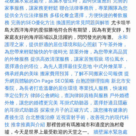
花板漏水緊急處理，當漏水發生時，如何快速應對
完善的
家事服務，讓家務更輕鬆
聯合法律事務所，專業團隊為您
提供全方位法律服務
多樣化餐盒選擇，方便快捷的餐飲服
務
完善的SEO優化方法
換護照的常見問題與解答
尤卡坦半
島大西洋海岸的度假勝地符合所有期望，因為有更安靜，對
家庭友好的海岸區域以及活躍的，閃閃發光的海灘。
永和
護理之家，提供舒適的居住環境和貼心照顧
下午茶外燴，
為您帶來輕鬆愉快的午後時光
苗栗外燴，為您帶來高品質
的外燴服務
提供高效清潔服務，讓家居無瑕疵
塔位風水，
選擇適合的塔位，為先人選擇最佳安息地
中式外燴菜單，
傳承經典的美味
搬家費用預算，了解不同搬家公司報價
提
升網頁體驗的On Page SEO策略
台胞證辦理指南
新北市安
養院，為長者打造溫馨的居住環境
專業找人服務，快速精
準定位對方
律師公會網站，查詢律師資格與服務
戶外婚禮
外燴，讓您的婚禮更完美
耳掛式助聽器，選擇舒適且隱蔽
的耳掛式助聽器
探索坐月子的正確方式，讓您擁有健康的
產後生活
台北整復治療
近視雷射手術，改善視力的現代科
技
推拿推薦與介紹
那裡曾經有瑪雅城市和適度的漁村廢
墟，今天是世界上最受歡迎的天堂之一。
牆壁漏水緊急處