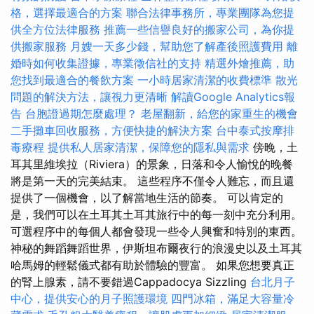
格，選擇最適合的方案
聯合法律事務所，專業團隊為您提
供全方位法律服務
推薦一些信譽良好的搬家公司，為你提
供搬家服務
月嫂一天多少錢，幫助您了解產後照護費用
離
婚時如何收集證據，專業徵信社的支持
精選外燴推薦，助
您找到最適合的餐飲方案
一小時居家清潔的收費標準
散光
問題的解決方法，讓視力更清晰
解讀Google Analytics報
告
台胞證過期怎麼處理？
老屋翻新，給您的家重生的機會
二手攤車回收服務，方便快捷的解決方案
台中泰式按摩排
毒療程
提供私人居家清潔，保障您的隱私與需求
傍晚，土
耳其里維埃拉（Riviera）的景象，日落和令人愉悅的晚餐
將是第一天的完美結束。 這些程序不僅令人難忘，而且還
提供了一個機會，以了解當地生活的節奏。 可以肯定的
是，我們可以在土耳其土耳其旅行中的每一刻中充分利用。
可選程序中的每個人都會發現一些令人興奮和特別的東西。
神秘的舞蹈舞蹈世界，伊斯坦布爾夜行的浪漫史以及土耳其
哈馬姆的輕鬆儀式都有助於體驗的豐富。 如果您想要真正
的腎上腺素，請不要錯過Cappadocya Sizzling
台北月子
中心，提供安心的月子照護環境
四門冰箱，滿足大容量冷