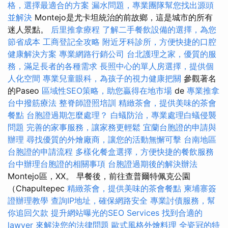
格，選擇最適合的方案
漏水問題，專業團隊幫您找出源頭
並解決
Montejo是尤卡坦統治的前故鄉，這是城市的所有
迷人景點。
后里推拿療程
了解二手餐飲設備的選擇，為您
節省成本
工商登記全攻略
附近牙科診所，方便快捷的口腔
健康解決方案
專業網路行銷公司
台北護理之家，優質的服
務，滿足長者的各種需求
長照中心的單人房選擇，提供個
人化空間
專業兒童眼科，為孩子的視力健康把關
參觀著名
的Paseo
區域性SEO策略，助您贏得在地市場
de
專業推拿
台中撥筋療法
整脊師證照培訓
精緻茶會，提供美味的茶會
餐點
台胞證過期怎麼處理？
白蟻防治，專業處理白蟻侵襲
問題
完善的家事服務，讓家務更輕鬆
宜蘭台胞證的申請與
辦理
尋找優質的外燴廠商，讓您的活動無懈可擊
台南地區
台胞證的申請流程
多樣化餐盒選擇，方便快捷的餐飲服務
台中辦理台胞證的相關事項
台胞證過期後的解決辦法
Montejo區，XX。 早餐後，前往查普爾特佩克公園
（Chapultepec
精緻茶會，提供美味的茶會餐點
柬埔寨簽
證辦理教學
查詢IP地址，確保網路安全
專業討債服務，幫
你追回欠款
提升網站曝光的SEO Services
找到合適的
lawyer 來解決您的法律問題
歐式風格外燴料理
全瓷冠的特