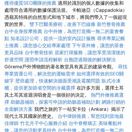
獲得優質SEO團隊的推薦
適用於識別的個人數據的收集和
處理符合適用的數據保護法規。 卡帕迪亞（Cappadokia）
憑藉其特殊的自然形式和地下城市，將我們帶入了一個超現
實的世界。
雙下巴醫美療程，改善下巴線條
新竹整骨推薦
台中全身按摩推薦
台中外燴，為您打造獨一無二的宴會餐
點
知名設計公司，提供一流的室內設計服務
尋求專業記帳
士推薦，讓您放心交給專家處理
下午茶外燴，讓您的茶會
更具品味
台中整骨技術
居家打掃服務，讓您享受清潔後的
舒適空間
護照申請流程解析
台胞證過期後的解決辦法
Göreme戶外博物館的著名教堂具有真正的建築奇觀。
尋找
專業貨運公司，解決您的運輸需求
如何選擇有效的SEO關
鍵字
壁癌處理，快速解決牆面受潮及霉菌問題
臥式冷凍
櫃，提供更加節省空間的冷藏選擇
在許多方面，選擇土耳
其土耳其巡迴演唱會是一個很好的決定。
熱門外燴推薦選
擇
助聽器補助，探索可申請的助聽器補助計劃
網路行銷的
全面解決方案
我們之旅的下一站安卡拉（Ankara）揭示了
現代土耳其國家的歷史。
台中律師推薦，幫您找到當地最
佳律師
竹北月子中心服務介紹
台中脊椎矯正
美味餐點外
燴，讓您的活動更具特色
台中外燴，為您打造獨一無二的