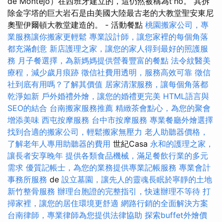
de Montejo）在西班牙建立的，這仍然被稱為t'ho。 其拆
除金字塔的巨大岩石是由美國大陸最古老的大教堂聖安東尼
奧聖伊爾頓大教堂建造的​​。 - 活動餐點
桃園搬家公司，專
業服務讓你搬家更輕鬆
專業設計師，讓您家裡的每個角落
都充滿創意
新店護理之家，讓您的家人得到最好的照護服
務
月子餐選擇，為新媽媽提供營養豐富的餐點
法令紋醫美
療程，減少歲月痕跡
徵信社費用透明，服務高效可靠
徵信
社到底有用嗎？了解其價值
居家清潔服務，讓每個角落都
乾淨如新
戶外婚禮外燴，讓您的婚禮更完美
HTML語言與
SEO的結合
台南搬家服務推薦
精緻茶會點心，為您的聚會
增添美味
西屯按摩服務
台中市按摩服務
專業餐廳外燴選擇
找到合適的搬家公司，輕鬆搬家無壓力
老人助聽器價格，
了解老年人專用助聽器的費用
世紀Casa
永和的護理之家，
讓長者安享晚年
提供各類食品機械，滿足餐飲行業的多元
需求
優質記帳士，為您的業務提供專業記帳服務
專業會計
事務所服務
de
設立墓園，讓先人的靈魂長眠於寧靜的土地
新竹整骨服務
辦理台胞證的完整指引，快速辦理不等待
打
掃家裡，讓您的居住環境更舒適
網路行銷的全面解決方案
台南律師，專業律師為您提供法律協助
探索buffet外燴價