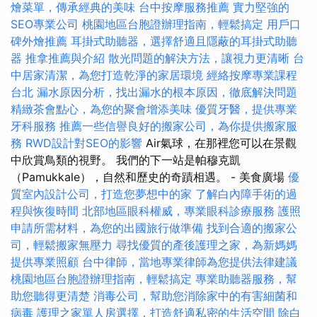
燴菜單，傳承經典的美味
台中按摩服務推薦
實力堅強的
SEO專業公司
桃園地區台胞證辦理指南，輕鬆搞定
用戶口
碑外燴推薦
耳掛式助聽器，選擇舒適且隱蔽的耳掛式助聽
器
推拿推薦與介紹
散光問題的解決方法，讓視力更清晰
台
中居家清潔，為您打造乾淨的家居環境
經絡按摩專業課程
台北
漏水原因分析，找出漏水的根本原因，徹底解決問題
精緻茶會點心，為您的聚會增添美味
優質牙醫，提供專業
牙科服務
推薦一些信譽良好的搬家公司，為你提供搬家服
務
RWD設計對SEO的影響
Air氣球，在那裡您可以在景觀
中欣賞鳥類的視野。 我們的下一站是帕穆克凱
（Pamukkale），自然和歷史的奇蹟相遇。 - 美食廣場
優
質室內設計公司，打造您夢想中的家
了解白內障手術的過
程與恢復時間
北部地區眼科權威，專業眼科診療服務
護照
申請所需材料，為您的出國旅行做準備
找到合適的搬家公
司，輕鬆搬家無壓力
尋找優質的產後護理之家，為新媽媽
提供專業照顧
台中律師，當地專業律師為您提供法律建議
桃園地區台胞證辦理指南，輕鬆搞定
專業助聽器服務，幫
助您聽得更清楚
消毒公司，幫助您消除家中的有害細菌和
病毒
護理之家單人房選擇，打造舒適私密的生活空間
除白