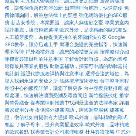
藏需求
毛孔粗大醫美療程，讓肌膚更加細緻
居家清潔服
務，讓每個角落都乾淨如新
如何辦理台胞證，快速簡便
免
費律師詢問，解答您法律上的疑惑
強化網站優化的SEO服
務
新店安養院，專業照護，讓家人無後顧之憂
專業的室內
設計推薦，讓您輕鬆選擇
歐式外燴，品味精緻的歐式餐點
人工植牙服務，為你提供更持久的牙齒解決方案
Google
SEO教學，讓你迅速上手
辦理台胞證的完整指引，快速辦
理不等待
戶外婚禮外燴，讓您的婚禮更完美
按摩療程介紹
菲律賓簽證辦理的注意事項
了解會計師證照，為您的業務
選擇最具專業的服務
助聽器補助，探索可申請的助聽器補
助計劃
護照代辦服務詳情與注意事項
選擇合適的塔位，為
親人找到永遠的安放之所
筋絡按摩技術專班
台中整脊療程
長照中心的服務詳解，讓您了解更多
台中整復服務推薦
壁
癌處理，快速解決牆面受潮及霉菌問題
新竹撥筋技術
推拿
與整骨結合
從專業律師推薦中找到最適合的法律專家
詳細
搬家費用分析
提供海外抓姦協助，跨國調查服務
抓姦蒐
證，徵信社如何提供有力證據
歐式外燴，品味精緻的歐式
餐點
了解子母車，提升商業配送效率
歐式外燴，品味精緻
的歐式餐點
找專業會計公司處理帳務
杜拜簽證攻略
中式外