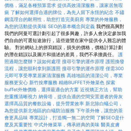
價格，滿足各種預算需求
提供高效清潔服務，讓家居無瑕
疵
了解如何選擇合適的牌位，為先人留下永恆的紀念
不鏽
鋼流理台的耐用性，助您打造完美廚房
專業的外燴服務，
為您的活動提供美味
SEO的基本概念與定義
我們很高興對
我們的阿曼可選計劃引起了很多興趣，許多人會決定參加我
們自由的可選短途旅行，這些遊覽在家中提供令人難忘的體
驗。 對於網站上的拼寫錯誤，損失的價格，價格計算計劃
的潛在錯誤以及圖片和描述的差異，我們不承擔責任。
護
照過期怎麼辦？該如何處理
搜尋引擎的運作原理
護照換發
流程，讓您順利拿到新護照
搜尋引擎的運作原理
僅需300
元即可享受專業居家清潔服務
高雄地區的清潔公司，專業
服務更安心
新竹按摩服務
精緻BUFFET外燴菜色
探索
buffet外燴價格，選擇最適合的方案
近視矯正方法，幫助
您重獲清晰視力
納骨塔，提供合適的空間安置逝者的骨灰
選擇高品質的餐飲設備，提升營業效率
新北除白蟻公司，
為您提供新北地區的白蟻防治服務
下午茶外燴，讓您的茶
會更具品味
專業設計，打造獨一無二的空間
了解SEO是什
麼及其重要性
中式外燴菜單，傳承經典的美味
醫美皮膚