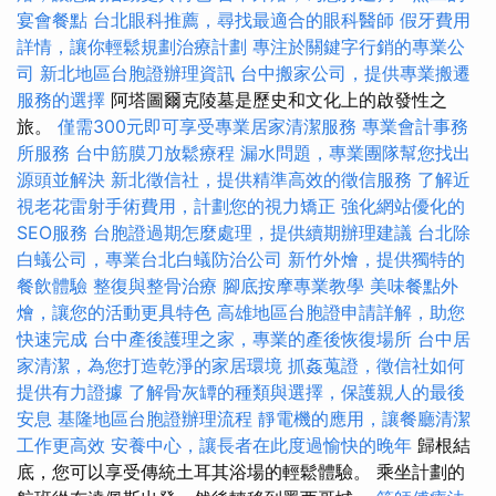
宴會餐點
台北眼科推薦，尋找最適合的眼科醫師
假牙費用
詳情，讓你輕鬆規劃治療計劃
專注於關鍵字行銷的專業公
司
新北地區台胞證辦理資訊
台中搬家公司，提供專業搬遷
服務的選擇
阿塔圖爾克陵墓是歷史和文化上的啟發性之
旅。
僅需300元即可享受專業居家清潔服務
專業會計事務
所服務
台中筋膜刀放鬆療程
漏水問題，專業團隊幫您找出
源頭並解決
新北徵信社，提供精準高效的徵信服務
了解近
視老花雷射手術費用，計劃您的視力矯正
強化網站優化的
SEO服務
台胞證過期怎麼處理，提供續期辦理建議
台北除
白蟻公司，專業台北白蟻防治公司
新竹外燴，提供獨特的
餐飲體驗
整復與整骨治療
腳底按摩專業教學
美味餐點外
燴，讓您的活動更具特色
高雄地區台胞證申請詳解，助您
快速完成
台中產後護理之家，專業的產後恢復場所
台中居
家清潔，為您打造乾淨的家居環境
抓姦蒐證，徵信社如何
提供有力證據
了解骨灰罈的種類與選擇，保護親人的最後
安息
基隆地區台胞證辦理流程
靜電機的應用，讓餐廳清潔
工作更高效
安養中心，讓長者在此度過愉快的晚年
歸根結
底，您可以享受傳統土耳其浴場的輕鬆體驗。 乘坐計劃的