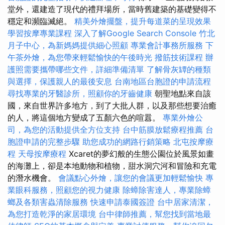
堂外，還建造了現代的禮拜場所，當時舊建築的基礎變得不
穩定和瀕臨滅絕。
精美外燴擺盤，提升每道菜的呈現效果
學習按摩專業課程
深入了解Google Search Console
竹北
月子中心，為新媽媽提供細心照顧
專業會計事務所服務
下
午茶外燴，為您帶來輕鬆愉快的午後時光
撥筋技術課程
辦
護照需要攜帶哪些文件，詳細準備清單
了解骨灰罈的種類
與選擇，保護親人的最後安息
台南地區台胞證的申請流程
尋找專業的牙醫診所，照顧你的牙齒健康
朝聖地點來自該
國，來自世界許多地方，到了大批人群，以及那些想要治癒
的人，將這個地方變成了五顏六色的喧囂。
專業外燴公
司，為您的活動提供全方位支持
台中筋膜放鬆療程推薦
台
胞證申請的完整步驟
助您成功的網路行銷策略
北屯按摩療
程
天母按摩療程
Xcaret的夢幻般的生態公園位於風景如畫
的海灘上，卻是本地動物和植物，甜水洞穴河和冒險和充電
的潛水機會。
會議點心外燴，讓您的會議更加輕鬆愉快
專
業眼科服務，照顧您的視力健康
除蟑除害達人，專業除蟑
螂及各類害蟲清除服務
快速申請泰國簽證
台中居家清潔，
為您打造乾淨的家居環境
台中律師推薦，幫您找到當地最