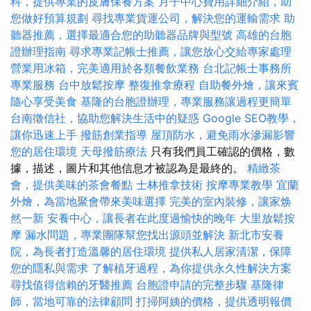
科，提供專業的皮膚保養方案
月子中心費用詳細介紹，助
您做好預算規劃
尋找專業貨運公司，解決您的運輸需求
助
聽器推薦，選擇最適合您的助聽器品牌與型號
高雄的台胞
證辦理指南
尋求專業記帳士推薦，讓您放心交給專家處理
營業用冰箱，完美適用於各類餐飲業務
台北記帳士事務所
專業服務
台中放鬆按摩
整復推拿療程
自助餐外燴，讓來賓
隨心享受美食
基隆的台胞證辦理，專業服務讓過程更簡單
台南徵信社，協助您解決生活中的疑惑
Google SEO教學，
讓你迅速上手
撥筋創業指導
屋頂防水，避免雨水滲漏影響
您的居住環境
天母撥筋療法
只有我們員工確認的價格，數
據，描述，圖片和其他信息才被認為是最終的。
精緻茶
會，提供美味的茶會餐點
士林推拿技術
按摩專業教學
宜蘭
外燴，為當地聚會帶來美味選擇
完美的室內裝修，讓家焕
然一新
安養中心，讓長者在此度過愉快的晚年
大里放鬆按
摩
漏水問題，專業團隊幫您找出源頭並解決
新北市安養
院，為長者打造溫馨的居住環境
提供私人居家清潔，保障
您的隱私與需求
了解植牙過程，為你提供永久性解決方案
尋找值得信賴的牙醫推薦
台胞證申請的完整步驟
基隆律
師，當地可靠的法律顧問
打掃阿姨的價格，提供透明報價