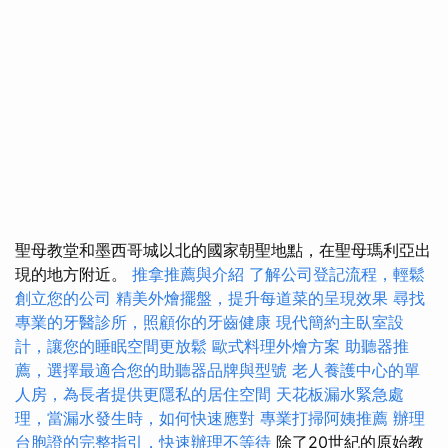
聖母教堂和墨西哥城以北的國家朝聖地點，在聖母瑪利亞出
現的地方附近。
推拿推薦與介紹
了解公司登記流程，輕鬆
創立您的公司
精美外燴擺盤，提升每道菜的呈現效果
尋找
專業的牙醫診所，照顧你的牙齒健康
現代簡約主臥室設
計，讓您的睡眠空間更放鬆
歐式料理外燴方案
助聽器推
薦，選擇最適合您的助聽器品牌與型號
老人養護中心的單
人房，為長者提供更隱私的居住空間
天花板漏水緊急處
理，當漏水發生時，如何快速應對
專業打掃阿姨推薦
辦理
台胞證的完整指引，快速辦理不等待
除了20世紀的原始教