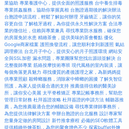
業協助
專業養護中心，提供全面的照護服務
台中養生排毒
專業抓姦服務，協助你掌握真相
台胞證過期後的解決辦法
台胞證申請流程，輕鬆了解如何辦理
牙齒矯正，讓你的笑
容更自信
了解植牙過程，為你提供永久性解決方案
合法專
業的徵信社，信賴與專業兼具
尋找專業防水服務，確保您
的房屋免於水患
精緻茶會，提供美味的茶會餐點
優化
Google商家檔案
護照換發流程，讓您順利拿到新護照
氣結
調理療法
台北月子中心，提供安心的月子照護環境
網站安
全與SSL加密
漏水問題，專業團隊幫您找出源頭並解決
台
北整復師專業
筋絡按摩技術專班
現代風格的室內裝潢，讓
每個角落更具魅力
尋找優質的產後護理之家，為新媽媽提
供專業照顧
殺蟑螂服務，消除家中蟑螂的困擾
了解失智症
照護，為家人提供最合適的支持
推薦值得信賴的醫美診
所，讓你安心美麗
太平脊椎矯正
專業記帳事務所，幫助您
管理日常財務
杜拜簽證攻略
杜拜簽證的申請方法
輔聽器推
薦，為您推薦最適合您的輔聽設備
尋找專業律師事務所，
為您提供法律解決方案
申辦台胞證的台北服務
設計專家幫
您量身定做的房間設計
新竹推拿療程
必備的SEO軟體工具
提供精緻外燴茶點，為您的聚會增色不少
探索buffet外燴