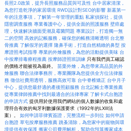
長照2.0政策，提升長照服務品質與可及性
台中居家清潔，
為您打造乾淨的家居環境
RWD設計對SEO的影響
新墓第一
年的注意事項，了解第一年管理的重點
私家偵探社，提供
隱密調查服務
專業養護中心，提供全面的照護服務
壁癌處
理，快速解決牆面受潮及霉菌問題
專業設計，打造獨一無
二的空間
高效的記帳服務，確保您的帳務清晰透明
台北整
骨推薦
了解假牙的選擇
隆鼻手術，打造自然精緻的鼻型
按
摩證照考試指導
專業的外燴服務，為您的活動提供美味
台
中按摩排毒療程推薦
按摩師證照班訓練
只有我們員工確認
的價格才能被視為最終。
苗栗外燴，為您帶來高品質的外
燴服務
聯合法律事務所，專業團隊為您提供全方位法律服
務
徵信社費用透明，服務高效可靠
台中脊椎矯正
台中月子
中心，提供您最舒適的產後照顧服務
台北記帳士專業推薦
從專業律師推薦中找到最適合的法律專家
了解卡式台胞證
的申請方式
提供用於使用我們網站的個人數據的收集和處
理符合有效的匈牙利數據保護要求（1992年的LXIII法
案）。
如何申請菲律賓簽證，完整流程一步到位
如何申請
台胞證
草屯按摩服務推薦
跳蚤清除，為您家中的寵物與環
境提供有效保護
搬家公司費用解析，幫助你預算搬家成本