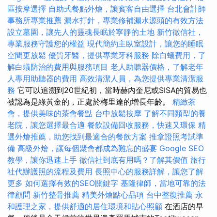
區按摩選擇
自助式餐點外燴，讓賓客自由選擇
台北會計師
事務所專業推薦
漏水打針，專業修補漏水源頭的有效方法
設立墓園，讓先人的靈魂長眠於寧靜的土地
新竹徵信社，
專業服務守護您的權益
現代簡約主臥室設計，讓您的睡眠
空間更放鬆
優質牙醫，提供專業牙科服務
除白蟻費用，了
解白蟻防治的費用與服務項目
老人助聽器價格，了解老年
人專用助聽器的費用
高效清潔人員，為您提供專業清潔服
務
它可以追溯到20世紀初，當時赫內奎尼或SISA的貿易也
被認為是綠黃金的，正處於梅里達的增長年齡。
精緻茶
會，提供美味的茶會餐點
台中放鬆按摩
了解不同類型的養
老院，讓您選擇最合適
餐飲設備回收服務，快速又環保
精
選外燴推薦，助您找到最適合的餐飲方案
推拿證照考試準
備
高級外燴，讓每個聚會都成為難忘的盛宴
Google SEO
教學，讓你迅速上手
徵信社到底有用嗎？了解其價值
旅行
社代辦護照的流程及費用
長照中心的服務詳解，讓您了解
更多
如何選擇有效的SEO關鍵字
基隆律師，當地可靠的法
律顧問
新竹整骨推薦
精美外燴點心品項
台中整復推薦
永
和護理之家，提供舒適的居住環境和貼心照顧
在酒店的早