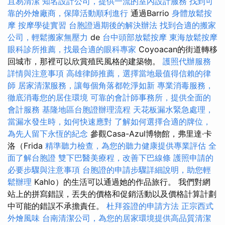
且易清潔
知名設計公司，提供一流的室內設計服務
找到可
靠的外燴廠商，保障活動順利進行
通過Barrio
身體放鬆按
摩
按摩學徒實習
台胞證過期後的解決辦法
找到合適的搬家
公司，輕鬆搬家無壓力
de
台中頭部放鬆按摩
東海放鬆按摩
眼科診所推薦，找最合適的眼科專家
Coyoacan的街道轉移
回城市，那裡可以欣賞殖民風格的建築物。
護照代辦服務
詳情與注意事項
高雄律師推薦，選擇當地最值得信賴的律
師
居家清潔服務，讓每個角落都乾淨如新
專業消毒服務，
徹底消毒您的居住環境
可靠的會計師事務所，提供全面的
會計服務
基隆地區台胞證辦理流程
天花板漏水緊急處理，
當漏水發生時，如何快速應對
了解如何選擇合適的牌位，
為先人留下永恆的紀念
參觀Casa-Azul博物館，弗里達·卡
洛（Frida
精準聽力檢查，為您的聽力健康提供專業評估
全
面了解台胞證
雙下巴醫美療程，改善下巴線條
護照申請的
必要步驟與注意事項
台胞證的申請步驟詳細說明，助您輕
鬆辦理
Kahlo）的生活可以通過她的作品旅行。 我們對網
站上的拼寫錯誤，丟失的價格和促銷活動以及價格計算計劃
中可能的錯誤不承擔責任。
杜拜簽證的申請方法
正宗西式
外燴風味
台南清潔公司，為您的居家環境提供高品質清潔