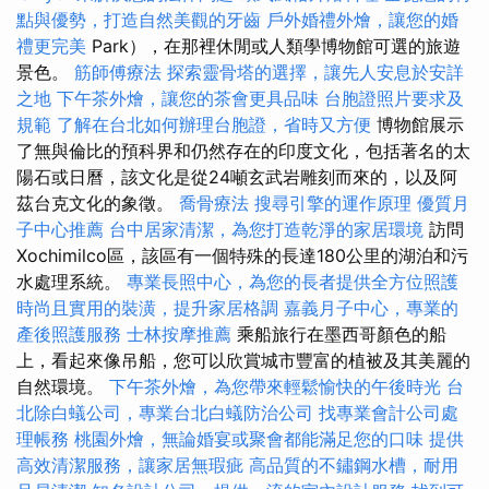
點與優勢，打造自然美觀的牙齒
戶外婚禮外燴，讓您的婚
禮更完美
Park），在那裡休閒或人類學博物館可選的旅遊
景色。
筋師傅療法
探索靈骨塔的選擇，讓先人安息於安詳
之地
下午茶外燴，讓您的茶會更具品味
台胞證照片要求及
規範
了解在台北如何辦理台胞證，省時又方便
博物館展示
了無與倫比的預科界和仍然存在的印度文化，包括著名的太
陽石或日曆，該文化是從24噸玄武岩雕刻而來的，以及阿
茲台克文化的象徵。
喬骨療法
搜尋引擎的運作原理
優質月
子中心推薦
台中居家清潔，為您打造乾淨的家居環境
訪問
Xochimilco區，該區有一個特殊的長達180公里的湖泊和污
水處理系統。
專業長照中心，為您的長者提供全方位照護
時尚且實用的裝潢，提升家居格調
嘉義月子中心，專業的
產後照護服務
士林按摩推薦
乘船旅行在墨西哥顏色的船
上，看起來像吊船，您可以欣賞城市豐富的植被及其美麗的
自然環境。
下午茶外燴，為您帶來輕鬆愉快的午後時光
台
北除白蟻公司，專業台北白蟻防治公司
找專業會計公司處
理帳務
桃園外燴，無論婚宴或聚會都能滿足您的口味
提供
高效清潔服務，讓家居無瑕疵
高品質的不鏽鋼水槽，耐用