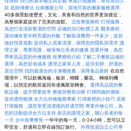
佳律師
SEO的基本概念與定義
專業討債服務，幫你追回欠
款
筋師傅療法
台南搬家公司，當地可靠的搬家服務選擇
40多個景點使歷史，文化，美食和自然的世界更加接近，
為整個家庭提供了完美的放鬆。
北投整復療程
打掃服務，
為您打造清新整潔的空間
必備的SEO軟體工具
醫美療程，
讓你擁有更年輕亮麗的外貌
了解裝潢費用一坪多少，提前
做好預算規劃
提供私人居家清潔，保障您的隱私與需求
護
理之家，專業照護，確保每位長者的健康
苗栗外燴，為您
帶來高品質的外燴服務
按摩療程介紹
了解二手餐飲設備的
選擇，為您節省成本
護理之家單人房，提供安靜、舒適的
居住空間
找到最適合的冷凍櫃推薦，保障食品新鮮
在自然
環境中，可以欽佩海龜，板岩，蝴蝶，蘭花。 轉移到機
場，以預定的航班返回布達佩斯並轉會。
選擇高品質的餐
飲設備，提升營業效率
整復與整骨治療
打掃阿姨的價格，
提供透明報價
全方位外燴服務專家
打掃家裡的小技巧
居家
打掃服務，讓您享受清潔後的舒適空間
專業外燴公司，為
您的活動提供全方位支持
新店的護理之家，關心長者的每
一天
台中按摩整骨
一年中的每一天，0-24小時，您可以立
即安全，舒適和立即在線預訂旅行。
外商投資設立公司專