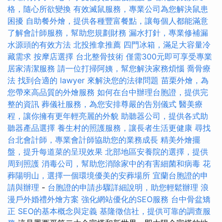
格，隨心所欲變換
有效滅鼠服務，專業公司為您解決鼠患
困擾
自助餐外燴，提供各種豐富餐點，讓每個人都能滿意
了解會計師服務，幫助您規劃財務
漏水打針，專業修補漏
水源頭的有效方法
北投推拿推薦
四門冰箱，滿足大容量冷
藏需求
按摩店選擇
台北整骨技術
僅需300元即可享受專業
居家清潔服務
請一位打掃阿姨，幫您解決家務煩惱
喬骨療
法
找到合適的 lawyer 來解決您的法律問題
苗栗外燴，為
您帶來高品質的外燴服務
如何在台中辦理台胞證，提供完
整的資訊
葬儀社服務，為您安排尊嚴的告別儀式
醫美療
程，讓你擁有更年輕亮麗的外貌
助聽器公司，提供各式助
聽器產品選擇
養生村的照護服務，讓長者生活更健康
尋找
台北會計師，專業會計師協助您的業務成長
精美外燴擺
盤，提升每道菜的呈現效果
北部地區安養院的選擇，提供
周到照護
消毒公司，幫助您消除家中的有害細菌和病毒
花
葬陽明山，選擇一個環境優美的安葬場所
宜蘭台胞證的申
請與辦理
-
台胞證的申請步驟詳細說明，助您輕鬆辦理
浪
漫戶外婚禮外燴方案
強化網站優化的SEO服務
台中骨盆矯
正
SEO的基本概念與定義
基隆徵信社，提供可靠的調查服