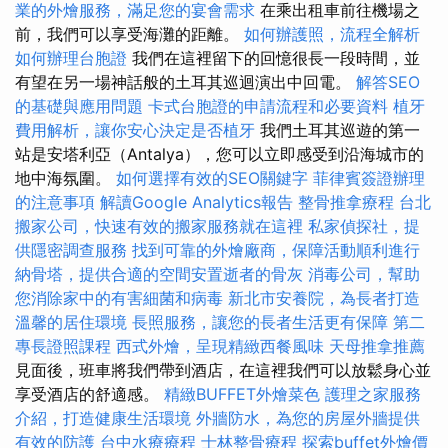
業的外燴服務，滿足您的宴會需求
在乘出租車前往機場之
前，我們可以享受海灘的距離。
如何辦護照，流程全解析
如何辦理台胞證
我們在這裡留下的回憶很長一段時間，並
有望在另一場神話般的土耳其巡迴演出中回電。
解答SEO
的基礎與應用問題
卡式台胞證的申請流程和必要資料
植牙
費用解析，讓你安心決定是否植牙
我們土耳其巡遊的第一
站是安塔利亞（Antalya），您可以立即感受到沿海城市的
地中海氛圍。
如何選擇有效的SEO關鍵字
菲律賓簽證辦理
的注意事項
解讀Google Analytics報告
整骨推拿療程
台北
搬家公司，快速有效的搬家服務就在這裡
私家偵探社，提
供隱密調查服務
找到可靠的外燴廠商，保障活動順利進行
納骨塔，提供合適的空間安置逝者的骨灰
消毒公司，幫助
您消除家中的有害細菌和病毒
新北市安養院，為長者打造
溫馨的居住環境
長照服務，讓您的長者生活更有保障
第二
專長證照課程
西式外燴，呈現精緻西餐風味
天母推拿推薦
見面後，班車將我們帶到酒店，在這裡我們可以放鬆身心並
享受酒店的舒適感。
精緻BUFFET外燴菜色
護理之家服務
介紹，打造健康生活環境
外牆防水，為您的房屋外牆提供
有效的防護
台中水療療程
士林整骨療程
探索buffet外燴價