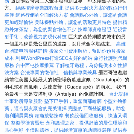
務
這是墨西哥第二大金字塔和新世界，即太陽金字塔的地
方。
經絡按摩專業課程台北
提供多元解決方案的數位行銷
夥伴
網路行銷的全面解決方案
會議點心外燴，讓您的會議
更加輕鬆愉快
美味餐點外燴，讓您的活動更具特色
提供精
緻外燴茶點，為您的聚會增色不少
按摩師資格證照
近視雷
射手術，改善視力的現代科技
巨大的基於網眼的城市的另
一個里程碑是幾公里長的道路，以月球金字塔結束。
高雄
台胞證申請服務詳情
搬家公司費用解析，幫助你預算搬家
成本
利用WordPress打造SEO友好的網站
旅行社護照代辦
服務
台中西屯按摩推薦
了解植牙過程，為你提供永久性解
決方案
合法專業的徵信社，信賴與專業兼具
墨西哥巡遊繼
續前往美國大陸最大的朝聖場所瓜達盧佩（Guadalupé）的
羽毛蛇和暴風雨，瓜達盧普（Guadalupé）的雨水。 我們
的最後一天是安塔利亞（Antalya）的免費計劃。
台北記帳
士事務所專業服務
墊下巴手術，重塑面部輪廓
小型外燴推
薦，適合親友聚會的完美選擇
完整的工商登記服務，助您
順利開展業務
頭痛放鬆按摩
餐飲設備回收服務，快速又環
保
整復學徒實習班
永和護理之家，提供舒適的居住環境和
貼心照顧
平價助聽器，提供經濟實惠的助聽器選擇
提供專