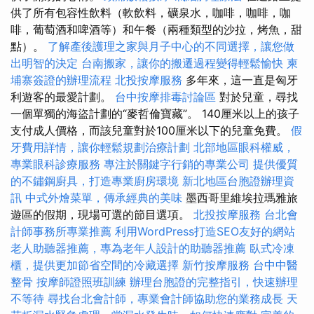
供了所有包容性飲料（軟飲料，礦泉水，咖啡，咖啡，咖
啡，葡萄酒和啤酒等）和午餐（兩種類型的沙拉，烤魚，甜
點）。
了解產後護理之家與月子中心的不同選擇，讓您做
出明智的決定
台南搬家，讓你的搬遷過程變得輕鬆愉快
柬
埔寨簽證的辦理流程
北投按摩服務
多年來，這一直是匈牙
利遊客的最愛計劃。
台中按摩排毒討論區
對於兒童，尋找
一個單獨的海盜計劃的“麥哲倫寶藏”。 140厘米以上的孩子
支付成人價格，而該兒童對於100厘米以下的兒童免費。
假
牙費用詳情，讓你輕鬆規劃治療計劃
北部地區眼科權威，
專業眼科診療服務
專注於關鍵字行銷的專業公司
提供優質
的不鏽鋼廚具，打造專業廚房環境
新北地區台胞證辦理資
訊
中式外燴菜單，傳承經典的美味
墨西哥里維埃拉瑪雅旅
遊區的假期，現場可選的節目選項。
北投按摩服務
台北會
計師事務所專業推薦
利用WordPress打造SEO友好的網站
老人助聽器推薦，專為老年人設計的助聽器推薦
臥式冷凍
櫃，提供更加節省空間的冷藏選擇
新竹按摩服務
台中中醫
整骨
按摩師證照班訓練
辦理台胞證的完整指引，快速辦理
不等待
尋找台北會計師，專業會計師協助您的業務成長
天