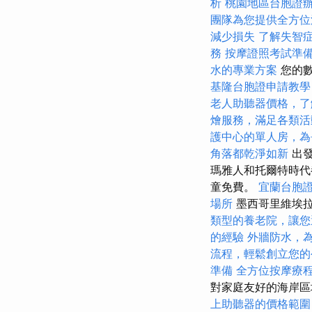
析
桃園地區台胞證
團隊為您提供全方位
減少損失
了解失智
務
按摩證照考試準
水的專業方案
您的數
基隆台胞證申請教學
老人助聽器價格，了
燴服務，滿足各類活
護中心的單人房，為
角落都乾淨如新
出發
瑪雅人和托爾特時代
童免費。
宜蘭台胞
場所
墨西哥里維埃
類型的養老院，讓您
的經驗
外牆防水，
流程，輕鬆創立您的
準備
全方位按摩療
對家庭友好的海岸區
上助聽器的價格範圍