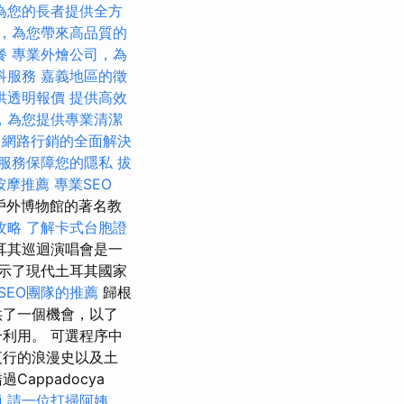
為您的長者提供全方
，為您帶來高品質的
餐
專業外燴公司，為
科服務
嘉義地區的徵
供透明報價
提供高效
，為您提供專業清潔
網路行銷的全面解決
服務保障您的隱私
拔
按摩推薦
專業SEO
e戶外博物館的著名教
攻略
了解卡式台胞證
耳其巡迴演唱會是一
揭示了現代土耳其國家
SEO團隊的推薦
歸根
供了一個機會，以了
利用。 可選程序中
夜行的浪漫史以及土
appadocya
適
請一位打掃阿姨，