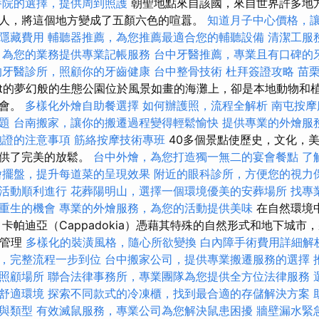
養院的選擇，提供周到照護
朝聖地點來自該國，來自世界許多地
人，將這個地方變成了五顏六色的喧囂。
知道月子中心價格，
隱藏費用
輔聽器推薦，為您推薦最適合您的輔聽設備
清潔工服
，為您的業務提供專業記帳服務
台中牙醫推薦，專業且有口碑的
的牙醫診所，照顧你的牙齒健康
台中整骨技術
杜拜簽證攻略
苗
ret的夢幻般的生態公園位於風景如畫的海灘上，卻是本地動物和
機會。
多樣化外燴自助餐選擇
如何辦護照，流程全解析
南屯按
題
台南搬家，讓你的搬遷過程變得輕鬆愉快
提供專業的外燴服
胞證的注意事項
筋絡按摩技術專班
40多個景點使歷史，文化，
提供了完美的放鬆。
台中外燴，為您打造獨一無二的宴會餐點
了
燴擺盤，提升每道菜的呈現效果
附近的眼科診所，方便您的視力
活動順利進行
花葬陽明山，選擇一個環境優美的安葬場所
找專
重生的機會
專業的外燴服務，為您的活動提供美味
在自然環境
卡帕迪亞（Cappadokia）憑藉其特殊的自然形式和地下城市
飲管理
多樣化的裝潢風格，隨心所欲變換
白內障手術費用詳細解
，完整流程一步到位
台中搬家公司，提供專業搬遷服務的選擇
照顧場所
聯合法律事務所，專業團隊為您提供全方位法律服務
舒適環境
探索不同款式的冷凍櫃，找到最合適的存儲解決方案
與類型
有效滅鼠服務，專業公司為您解決鼠患困擾
牆壁漏水緊