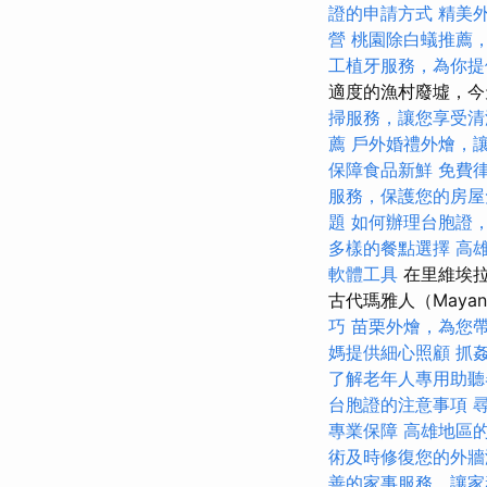
證的申請方式
精美
營
桃園除白蟻推薦
工植牙服務，為你提
適度的漁村廢墟，今
掃服務，讓您享受清
薦
戶外婚禮外燴，
保障食品新鮮
免費
服務，保護您的房屋
題
如何辦理台胞證
多樣的餐點選擇
高
軟體工具
在里維埃拉（
古代瑪雅人（Maya
巧
苗栗外燴，為您
媽提供細心照顧
抓
了解老年人專用助聽
台胞證的注意事項
專業保障
高雄地區
術及時修復您的外牆
善的家事服務，讓家