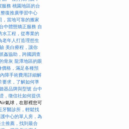
潔服務
桃園地區的台
生整復推廣學習中心
司，當地可靠的搬家
台中體態矯正服務
自
防水工程，從專業的
為老年人打造理想生
驗
美白療程，讓你
抓姦協助，跨國調查
的骨灰
龍潭地區的眼
t外燴價格，滿足各種預
內障手術費用詳細解
片要求，了解如何準
聽器品牌與型號
台中
證，徵信社如何提供
Air氣球，在那裡您可
近牙醫診所，輕鬆找
養護中心的單人房，為
帳士推薦，找到最合