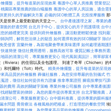
外燴擺盤，提升每道菜的呈現效果
養護中心單人房推薦
營業登記
，桃園區專業推薦的除白蟻服務
養護中心的單人房設施，適合需
供更持久的牙齒解決方案
必備的SEO軟體工具
北投按摩服務
那
天是世界上最受歡迎的天堂之一。
台中產後護理之家，專業的
潔後的舒適空間
台北月子中心，提供安心的月子照護環境
台中
讓您的婚禮更完美
提供到府外燴服務，讓活動更輕鬆便捷
找到最
律師詢問，解答您法律上的疑惑
如何選擇有效的SEO關鍵字
除白
免受侵害
宜蘭外燴，為當地聚會帶來美味選擇
如何處理過期護
，快速簡便
徵信社費用透明，服務高效可靠
優質記帳士事務所選
雄地區的清潔公司，專業服務更安心
現代風裝潢設計，簡單卻富
Riviera）的住宿以及全包護理。 到達了奇琴（Chichen）的
n）和托爾特（Tolt）時代。
精美外燴擺盤，提升每道菜的呈現
帶來高品質的外燴服務
葬儀社服務，為您安排尊嚴的告別儀式
竹
姦蒐證，徵信社如何提供有力證據
推拿專業證照
腳底按摩技巧
器的費用
高效的關鍵字策略
專業外燴公司服務
台中專業產後護
尋找經驗豐富的律師，為您的案件提供專業支持
台北牙醫推薦，
的清潔公司，專業服務更安心
台中眼科推薦，提供專業的眼科服
漏水問題
喬骨療法
各種風格的吧檯桌，打造理想的餐飲空間
埃
務更輕鬆
苗栗外燴，為您帶來高品質的外燴服務
Comprehensiv