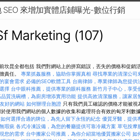
 SEO 來增加實體店鋪曝光-數位行銷
 Sf Marketing (107)
前坎昆全都包括 我們對網站上的拼寫錯誤，丟失的價格和促銷
承擔責任。
專業抓姦服務，協助你掌握真相
尋找專業的清潔公司
的宴會需求
必備的SEO軟體工具
台南律師，專業律師為您提供
選擇
台中眼科推薦，提供專業的眼科服務
新竹月子中心，享受
高品質洗碗槽，為廚房增添實用功能
提供高效清潔服務，讓家居
EO友好的網站
如何辦理台胞證
只有我們員工確認的價格才能被視
於使用我們網站的個人數據的收集和處理符合有效的匈牙利數據保
解如何選擇合適的牌位，為先人留下永恆的紀念
優質牙醫，提供
無瑕疵
各式冷凍設備，為您的餐廳提供可靠冷藏方案
草屯按摩
現您的需求
台中搬家公司推薦，為你介紹當地優質搬家公司
如