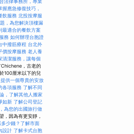
合法律事務所，專業
掌握應急修復技巧，
餐飲服務
北投按摩服
題，為您解決頂樓漏
到最適合的餐飲方案
服務
如何辦理台胞證
台中撥筋療程
台北外
平價按摩服務
老人養
家清潔服務，讓每個
ichene，古老的
於100厘米以下的兒
人提供一個尊貴的安放
的各項服務
了解不同
討論，了解其他人搬家
淨如新
了解公司登記
，為您的出國旅行做
望，因為有更安靜，
器多少錢？了解市面
內設計
了解卡式台胞