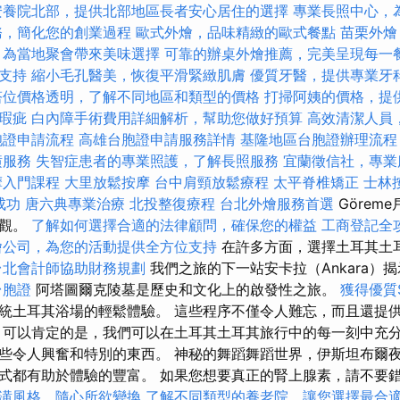
安養院北部，提供北部地區長者安心居住的選擇
專業長照中心，
務，簡化您的創業過程
歐式外燴，品味精緻的歐式餐點
苗栗外燴
，為當地聚會帶來美味選擇
可靠的辦桌外燴推薦，完美呈現每一
支持
縮小毛孔醫美，恢復平滑緊緻肌膚
優質牙醫，提供專業牙
塔位價格透明，了解不同地區和類型的價格
打掃阿姨的價格，提
瑕疵
白內障手術費用詳細解析，幫助您做好預算
高效清潔人員
胞證申請流程
高雄台胞證申請服務詳情
基隆地區台胞證辦理流程
潢服務
失智症患者的專業照護，了解長照服務
宜蘭徵信社，專業
摩入門課程
大里放鬆按摩
台中肩頸放鬆療程
太平脊椎矯正
士林
成功
唐六典專業治療
北投整復療程
台北外燴服務首選
Görem
奇觀。
了解如何選擇合適的法律顧問，確保您的權益
工商登記全
燴公司，為您的活動提供全方位支持
在許多方面，選擇土耳其土
台北會計師協助財務規劃
我們之旅的下一站安卡拉（Ankara）
台胞證
阿塔圖爾克陵墓是歷史和文化上的啟發性之旅。
獲得優質
統土耳其浴場的輕鬆體驗。 這些程序不僅令人難忘，而且還提
 可以肯定的是，我們可以在土耳其土耳其旅行中的每一刻中充分
些令人興奮和特別的東西。 神秘的舞蹈舞蹈世界，伊斯坦布爾
都有助於體驗的豐富。 如果您想要真正的腎上腺素，請不要錯過C
潢風格，隨心所欲變換
了解不同類型的養老院，讓您選擇最合