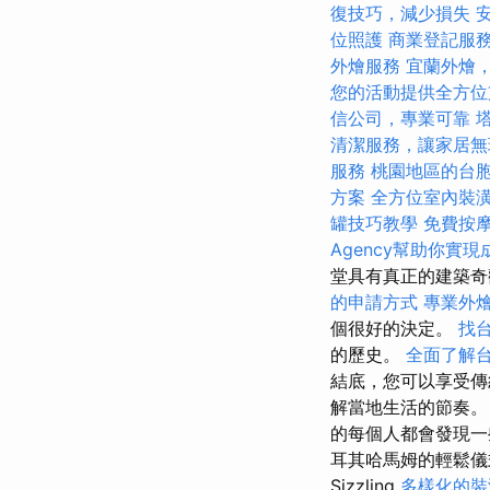
復技巧，減少損失
位照護
商業登記服
外燴服務
宜蘭外燴
您的活動提供全方位
信公司，專業可靠
清潔服務，讓家居無
服務
桃園地區的台
方案
全方位室內裝
罐技巧教學
免費按
Agency幫助你實現
堂具有真正的建築
的申請方式
專業外
個很好的決定。
找
的歷史。
全面了解
結底，您可以享受傳
解當地生活的節奏。
的每個人都會發現一
耳其哈馬姆的輕鬆儀式
Sizzling
多樣化的裝