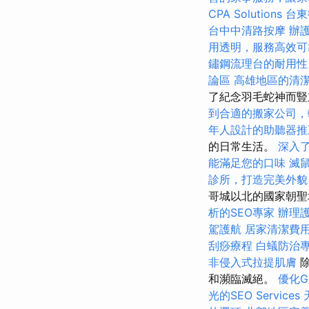
CPA Solutions
台東
台中中清路按摩
辦
用透明，服務高效可
鏽鋼流理台的耐用性
論區
高雄地區的清
了紀念羽毛蛇神而豎
到合適的搬家公司，
年人設計的助聽器推
的日常生活。
深入了解
能滿足您的口味
滅
診所，打造完美外貌
哥城以北的國家朝聖
析的SEO專家
辦理
駕護航
居家清潔費
刮痧療程
白蟻防治
非侵入式拉提肌膚
除
和瀕臨滅絕。
優化G
光的SEO Services