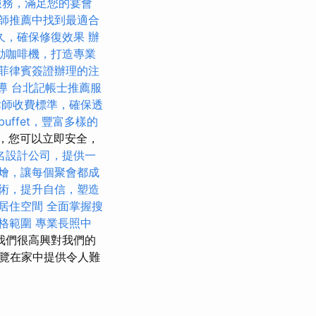
服務，滿足您的宴會
師推薦中找到最適合
久，確保修復效果
辦
動咖啡機，打造專業
菲律賓簽證辦理的注
導
台北記帳士推薦服
律師收費標準，確保透
buffet，豐富多樣的
時，您可以立即安全，
名設計公司，提供一
燴，讓每個聚會都成
術，提升自信，塑造
居住空間
全面掌握搜
格範圍
專業長照中
我們很高興對我們的
覽在家中提供令人難