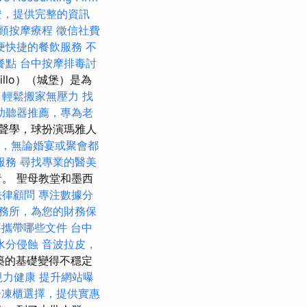
證，提供完整的資訊
頸按摩療程
徵信社費
便快捷的餐飲服務
不
餐點
台中按摩排毒討
tillo）（城堡）是為
，輕鬆搬家無壓力
找
助聽器推薦，專為老
聲學，球扮演瑪雅人
，無論婚宴或聚會都
服務
尋找專業的醫美
。 聖母教堂和墨西
法律顧問
專注數據分
務所，為您的財務保
要攜帶哪些文件
台中
水分侵蝕
音波拉皮，
築的基礎變得不穩定
視力健康
提升網站曝
冷凍櫃選擇，提供實惠