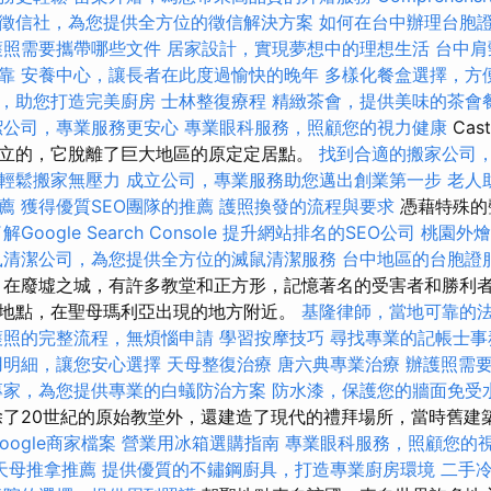
徵信社，為您提供全方位的徵信解決方案
如何在台中辦理台胞
護照需要攜帶哪些文件
居家設計，實現夢想中的理想生活
台中肩
靠
安養中心，讓長者在此度過愉快的晚年
多樣化餐盒選擇，方
，助您打造完美廚房
士林整復療程
精緻茶會，提供美味的茶會
潔公司，專業服務更安心
專業眼科服務，照顧您的視力健康
Cas
立的，它脫離了巨大地區的原定定居點。
找到合適的搬家公司
輕鬆搬家無壓力
成立公司，專業服務助您邁出創業第一步
老人
薦
獲得優質SEO團隊的推薦
護照換發的流程與要求
憑藉特殊的
Google Search Console
提升網站排名的SEO公司
桃園外燴
鼠清潔公司，為您提供全方位的滅鼠清潔服務
台中地區的台胞證
在廢墟之城，有許多教堂和正方形，記憶著名的受害者和勝利者
地點，在聖母瑪利亞出現的地方附近。
基隆律師，當地可靠的
護照的完整流程，無煩惱申請
學習按摩技巧
尋找專業的記帳士事
用明細，讓您安心選擇
天母整復治療
唐六典專業治療
辦護照需
專家，為您提供專業的白蟻防治方案
防水漆，保護您的牆面免受
了20世紀的原始教堂外，還建造了現代的禮拜場所，當時舊建
oogle商家檔案
營業用冰箱選購指南
專業眼科服務，照顧您的
天母推拿推薦
提供優質的不鏽鋼廚具，打造專業廚房環境
二手