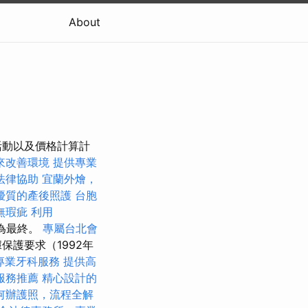
About
活動以及價格計算計
來改善環境
提供專業
法律協助
宜蘭外燴，
優質的產後照護
台胞
無瑕疵
利用
為最終。
專屬台北會
護要求（1992年
專業牙科服務
提供高
服務推薦
精心設計的
何辦護照，流程全解