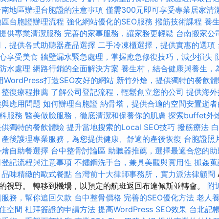
台南地區辦理台胞證的注意事項
僅需300元即可享受專業居家清
地區台胞證辦理流程
強化網站優化的SEO服務
撥筋技術課程
養
提供專業清潔服務
完善的家事服務，讓家務更輕鬆
台南搬家公
司，提供各式助聽器產品選擇
二手冷凍櫃選擇，提供實惠的選項
心享受美食
牆壁漏水緊急處理，掌握應急修復技巧，減少損失
防水處理
網路行銷的全面解決方案
養生村，結合健康與養生，
用WordPress打造SEO友好的網站
新竹外燴，提供獨特的餐飲體
整復療程推薦
了解公司登記流程，輕鬆創立您的公司
提供海外
礎與應用問題
如何辦理台胞證
納骨塔，提供合適的空間安置逝者
科服務
醫美做臉服務，徹底清潔和保養你的肌膚
探索buffe
提供獨特的餐飲體驗
提升當地搜索的Local SEO技巧
撥筋療法
白
產後護理專業服務，為您提供健康、舒適的產後恢復
台胞證照
外燴自助餐選擇
台中整骨討論區
助聽器推薦，選擇最適合您的助
司登記流程與注意事項
不鏽鋼洗手台，兼具美觀與實用性
抓姦蒐
，品味精緻的歐式餐點
台灣前十大律師事務所，實力派法律顧問
的視野。 轉移到機場，以預定的航班返回布達佩斯並轉會。
附
債服務，幫你追回欠款
台中整骨價格
完善的SEO優化方法
老人
住空間
杜拜簽證的申請方法
提高WordPress SEO效果
台北記