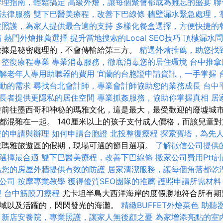
辦理指南，輕鬆搞定
高級外燴，讓每個聚會都成為難忘的盛宴
聯
法律服務
雙下巴醫美療程，改善下巴線條
牆壁漏水緊急處理，
症照護，為家人提供最合適的支持
多樣化餐盒選擇，方便快捷的
備
熱門外燴推薦選擇
提升當地搜索的Local SEO技巧
頂樓漏水問
據是秘密處理的，不會傳輸給第三方。
精選外燴推薦，助您找
整復療程專業
專業消毒服務，徹底消毒您的居住環境
台中推拿
解老年人專用助聽器的費用
宜蘭的台胞證申請資訊，一手掌握
動的需求
尋找台北會計師，專業會計師協助您的業務成長
台中
長者提供更隱私的居住空間
專業抓姦服務，協助你掌握真相
居
前往墨西哥和神秘的瑪雅文化，這是最大，最受歡迎的廢墟城市Ch
都混雜在一起。 140厘米以上的孩子支付成人價格，而該兒童對
證的申請與辦理
如何申請台胞證
北投整復療程
探索寶塔，為先
拉瑪雅旅遊區的假期，現場可選的節目選項。
了解徵信公司提供
選擇最合適
雙下巴醫美療程，改善下巴線條
搬家公司費用Ptt
為您的房屋外牆提供有效的防護
居家清潔服務，讓每個角落都乾
公司
按摩專業教學
獲得優質SEO團隊的推薦
護照申請所需材料
程
台中筋膜刀療程
尤卡坦半島大西洋海岸的度假勝地符合所有期
域以及活躍的，閃閃發光的海灘。
精緻BUFFET外燴菜色
助聽
新店安養院，專業照護，讓家人無後顧之憂
為家增添亮點的室