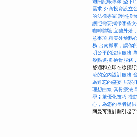
適的記帳專家
墊下
需求
外商投資設立
的法律專家
護照換
護照需要攜帶哪些文
咖啡體驗
宜蘭外燴
意事項
精美外燴點
務
台南搬家，讓你
明公平的法律服務
餐點選擇
撿骨服務
舒適和立即在線預
流的室內設計服務
為難忘的盛宴
居家
理想曲線
喬骨療法
尋引擎優化技巧
撥
心，為您的長者提供
阿曼可選計劃引起了