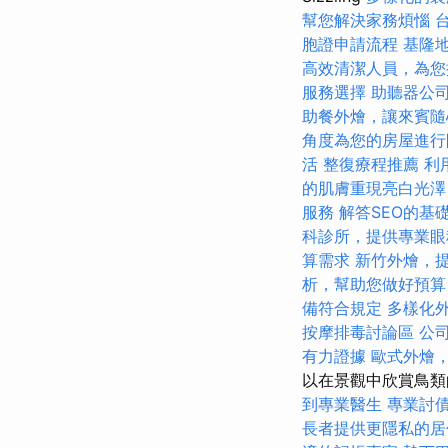
幫您解決家務煩惱
胞證申請流程
基隆
高效清潔人員，為您
服務選擇
助聽器公
助餐外燴，讓來賓隨
角度為您的房屋進行
活
整復療程推薦
利
的肌膚重現亮白光澤
服務
解答SEO的基
科診所，提供專業眼
算需求
新竹外燴，
析，幫助您做好預算
備符合規定
多樣化
按摩排毒討論區
公
有力證據
歐式外燴
以在景觀中欣賞鳥類
到專業醫生
專業討
長者提供更隱私的居