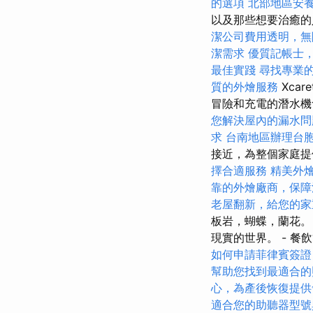
的選項
北部地區安
以及那些想要治癒的
潔公司費用透明，無
潔需求
優質記帳士
最佳實踐
尋找專業
質的外燴服務
Xca
冒險和充電的潛水
您解決屋內的漏水問
求
台南地區辦理台
接近，為整個家庭
擇合適服務
精美外
靠的外燴廠商，保障
老屋翻新，給您的家
板岩，蝴蝶，蘭花。 
現實的世界。 - 餐
如何申請菲律賓簽證
幫助您找到最適合的
心，為產後恢復提供
適合您的助聽器型號