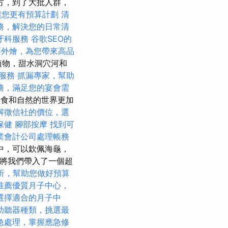
方，到了大批人群，
讓您更有預算計劃
清
務，解決您的日常清
牙科服務
谷歌SEO的
栗外燴，為您帶來高品
植物，甜水洞穴河和
摩服務
抓漏專家，幫助
務，滿足您的宴會需
美食和自然的世界更加
解徵信社的價位，選
保健
腳部按摩
找到可
業會計公司處理帳務
中，可以欽佩海龜，
，將我們帶入了一個超
析，幫助您做好預算
推薦優質月子中心，
選擇適合的月子中
助聽器種類，挑選最
急處理，掌握應急修