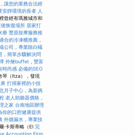
，讓您的業務合法經
要安靜環境的長者
人
裡曾經有瑪雅城市和
產後恢復場所
居家打
水療
豐原按摩服務推
適合的冷凍櫃推薦，
蟻公司，專業除白蟻
照，簡單步驟解決問
擇
外燴buffet，豐富
有時尚感
必備的SEO
奇琴（Itza），發現
效果
打掃家裡的小技
北月子中心，為新媽
課程
老人助聽器價格，
理之家
台南地區辦理
為你的口腔健康提供
務
外牆漏水，專業技
爾·卡斯蒂略（El
完
e Accounting Firm