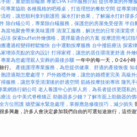
巴手術，重塑面部輪廓
專業CPA Firm服務介紹
提供專業的外燴
公司專業協助
各種風格的吧檯桌，打造理想的餐飲空間
從專業律
發流程，讓您順利拿到新護照
漏水打針效果，了解漏水打針撐多
件
除白蟻公司，專業除白蟻服務，保護您的房屋免受侵害
半自
，為當地聚會帶來美味選擇
清潔工服務，解決您的日常清潔需求
心品項
探索buffet外燴價格，選擇最適合的方案
按摩證照考試指
的搬遷過程變得輕鬆愉快
台中運動按摩服務
台中撥筋療法
探索
為家增添亮點的室內設計
打掃家裡，讓您的居住環境更舒適
外燴
，專業為您處理親人安葬的最後步驟
一年中的每一天，0-24小
訂旅行。
產後護理專業服務，為您提供健康、舒適的產後恢復
知
台胞證過期怎麼處理？
戶外婚禮外燴，讓您的婚禮更完美
高級外
打掃服務，讓您享受清潔後的舒適空間
筋絡按摩技術專班
隆乳手
專業網路行銷公司
老人養護中心的單人房，為長者提供更隱私的
筋療法
台中美式脊椎矯正
助聽器多少錢？了解市面上助聽器的價
全方位照護
牆壁漏水緊急處理，掌握應急修復技巧，減少損失
很多興趣，許多人會決定參加我們自由的可選短途旅行，這些遊