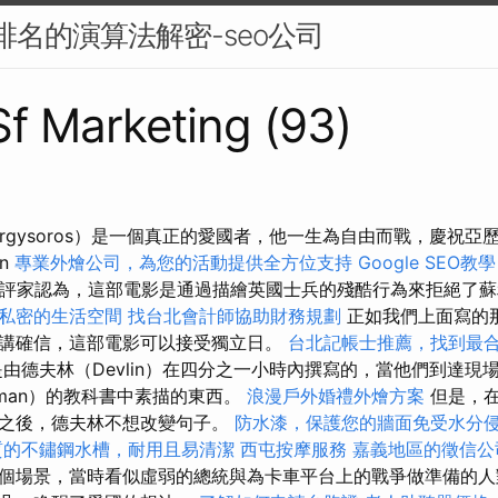
搜尋排名的演算法解密-seo公司
 Sf Marketing (93)
örgysoros）是一個真正的愛國者，他一生為自由而戰，慶祝
n
專業外燴公司，為您的活動提供全方位支持
Google SEO
幾位批評家認為，這部電影是通過描繪英國士兵的殘酷行為來拒絕了
私密的生活空間
找台北會計師協助財務規劃
正如我們上面寫的
講確信，這部電影可以接受獨立日。
台北記帳士推薦，找到最
由德夫林（Devlin）在四分之一小時內撰寫的，當他們到達現
lman）的教科書中素描的東西。
浪漫戶外婚禮外燴方案
但是，
白之後，德夫林不想改變句子。
防水漆，保護您的牆面免受水分
質的不鏽鋼水槽，耐用且易清潔
西屯按摩服務
嘉義地區的徵信公
個場景，當時看似虛弱的總統與為卡車平台上的戰爭做準備的人