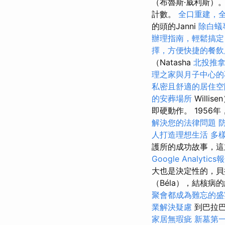
（布魯斯·威利斯）
計數。
全口重建，
的頭的Janni
除白蟻
辦理指南，輕鬆搞定
擇，方便快捷的餐飲
（Natasha
北投推
理之家與月子中心的
私密且舒適的居住空
的安葬場所
Will
即硬動作。 1956
解決您的法律問題
人打造理想生活
多
護所的成功故事，這
Google Analytics
大也是決定性的，貝拉
（Béla），結核
聚會都成為難忘的盛
業解決疑慮
到巴拉巴
家居無瑕疵
新墓第