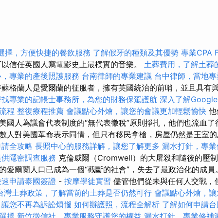
選擇，方便快捷的餐飲服務
了解假牙的種類及其優勢
專業CPA 
：“可以信任英國人寫電影史上最樸實的音樂。
土葬費用，了解土葬
心，專業的產後照護服務
台南律師的專業建議
台中律師，當地專
蘇格蘭人是愛爾蘭的征服者，擁有英國統治的前哨，並且具有
尋找專業的記帳士事務所，為您的財務保駕護航
深入了解Google S
流程
整復療程推薦
會議點心外燴，讓您的會議更加輕鬆愉快
他
美國人為議會代表制度的“無代表徵稅”原則掙扎，他們也流血
數人對美國革命表示同情，但只有移民拿槍，房屋仍然是王室的
申請全攻略
長照中心的服務詳解，讓您了解更多
漏水打針，專業
提供隱密調查服務
克倫威爾（Cromwell）的大屠殺和隨後的壓
的愛爾蘭人口已成為一個“截斷的社會”，失去了最政治化的成員
快速申請泰國簽證
-
按摩學徒實習
儘管他們從未與任何人交戰，
台灣土葬政策，了解當前的土葬是否仍然可行
會議點心外燴，讓
，讓您不再為訴訟煩惱
如何辦護照，流程全解析
了解如何申請台
選擇
新竹徵信社，專業服務守護您的權益
漏水打針，專業修補