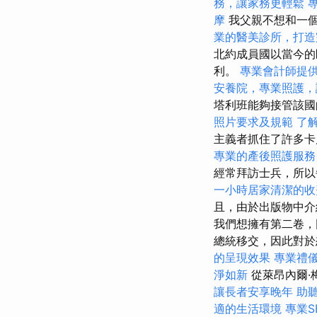
務，讓家務更輕鬆
摩
我父親不想和一
業的醫美診所，打造
北約成員國以當今的
利。
專業會計師提
安養院，專業照護，
塔利班能夠接管該國
照片要求及規範
了
主義者抓住了許多卡
專業的產後照護服務
經常拜訪士兵，所
一小時居家清潔的收
且，由於出版物中介
我們想擁有第二卷，
總統移交，因此對於
的呈現效果
專業禮
淨如新
從萊昂內爾·梅
讓長者安享晚年
助
適的生活環境
專業S