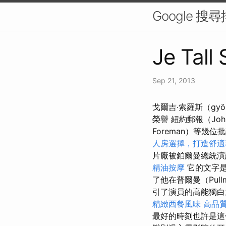
Google 
Je Tall
Sep 21, 2013
戈爾吉·索羅斯（gy
榮譽 紐約郵報（Joh
Foreman）等
人房選擇，打造舒適
片廠被鉑爾曼總統演
精油按摩
它的文字是
了他在普爾曼（Pul
引了演員的高能獨
精緻西餐風味
高品
最好的時刻也許是這