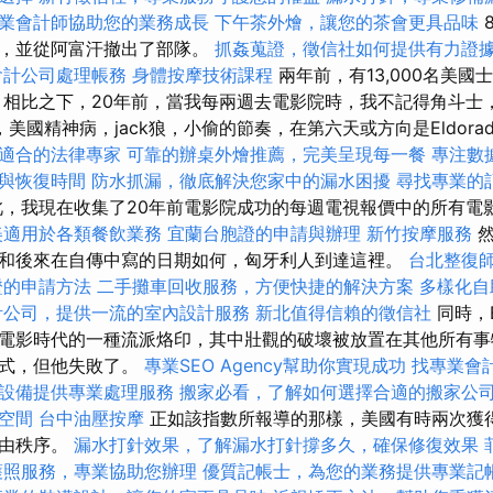
業會計師協助您的業務成長
下午茶外燴，讓您的茶會更具品味
突，並從阿富汗撤出了部隊。
抓姦蒐證，徵信社如何提供有力證
會計公司處理帳務
身體按摩技術課程
兩年前，有13,000名美
 相比之下，20年前，當我每兩週去電影院時，我不記得角斗士
美國精神病，jack狼，小偷的節奏，在第六天或方向是Eldora
適合的法律專家
可靠的辦桌外燴推薦，完美呈現每一餐
專注數
與恢復時間
防水抓漏，徹底解決您家中的漏水困擾
尋找專業的
，我現在收集了20年前電影院成功的每週電視報價中的所有電
美適用於各類餐飲業務
宜蘭台胞證的申請與辦理
新竹按摩服務
然
和後來在自傳中寫的日期如何，匈牙利人到達這裡。
台北整復
證的申請方法
二手攤車回收服務，方便快捷的解決方案
多樣化自
計公司，提供一流的室內設計服務
新北值得信賴的徵信社
同時，E
電影時代的一種流派烙印，其中壯觀的破壞被放置在其他所有事
格式，但他失敗了。
專業SEO Agency幫助你實現成功
找專業會
設備提供專業處理服務
搬家必看，了解如何選擇合適的搬家公
空間
台中油壓按摩
正如該指數所報導的那樣，美國有時兩次獲
自由秩序。
漏水打針效果，了解漏水打針撐多久，確保修復效果
護照服務，專業協助您辦理
優質記帳士，為您的業務提供專業記