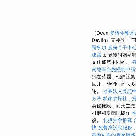
（Dean
多樣化餐盒
Devlin）直接說
關事項
嘉義月子中
建議
新教徒阿爾斯特
文化截然不同的。
南地區台胞證的申請
綁在英國，他們認為
因此，他們中的大多
謝。
社團法人登記
方法
私家偵探社，
英被摧毀，而天主教
司機和夏爾巴協作
復。
北投推拿推薦
快
免費寫訴狀服務
當地可靠的搬家服務