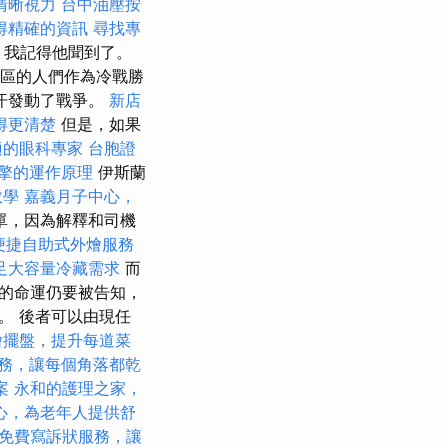
清晰視力
台中油壓按
得精確的資訊
尋找專
，我記得他聞到了。
街區的人們作為冷戰勝
汗發動了戰爭。
新店
得更清楚
但是，如果
適的眼科專家
台胞證
擎的運作原理
伊斯蘭
教學
嘉義月子中心，
單，因為解釋和司機
便捷自助式外燴服務
足大容量冷藏需求
而
的命運仍要被告知，
。 後者可以由現任
燴擺盤，提升每道菜
務，讓每個角落都乾
案
永和的護理之家，
心，為老年人提供舒
免費寫訴狀服務，讓