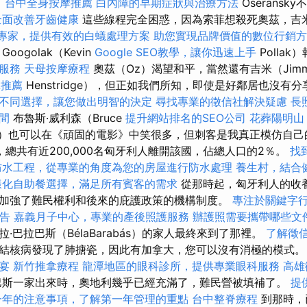
。
台中全身按摩推薦
白內障的早期症狀與治療方法
Oserans
全面改善牙齒健康
這些線程完全困惑，因為索菲想殺死奧茲，吉
專家，提供有效的白蟻處理方案
助您實現品牌價值的數位行銷方
Googolak（Kevin
Google SEO教學，讓你迅速上手
Pollak
服務
天母按摩療程
奧茲（Oz）渴望和平，當然還有吉米（Jim
拿推薦
Henstridge），但正如我們所知，即使是好鄰居也沒有
不同選擇，讓您做出明智的決定
尋找專業的徵信社解決疑慮
長
間
布魯斯·威利森（Bruce
提升網站排名的SEO公司
花葬陽明山
isen）也可以在《頑固的電影》中笑很多，但刺客是我真正模仿自
年，總共有近200,000名匈牙利人離開該國，佔總人口的2％。
找到
防水工程，從專業的角度為您的房屋進行防水處理
養生村，結合
樣化自助餐選擇，滿足所有賓客的需求
從那時起，匈牙利人的收
加強了難民權利和後來的庇護政策的機構制度。
專注於關鍵字
報告
嘉義月子中心，專業的產後照護服務
辦護照需要攜帶哪些文
·巴拉巴斯（BélaBarabás）的家人最終來到了那裡。
了解徵
病的結核病發現了肺搪瓷，因此有加拿大，您可以沒有消極的模式
宴
新竹推拿療程
龍潭地區的眼科診所，提供專業眼科服務
高雄
斯一家出來時，奧地利幾乎已經充滿了，難民營被填補了。
提
一年的注意事項，了解第一年管理的重點
台中整脊療程
到那時，