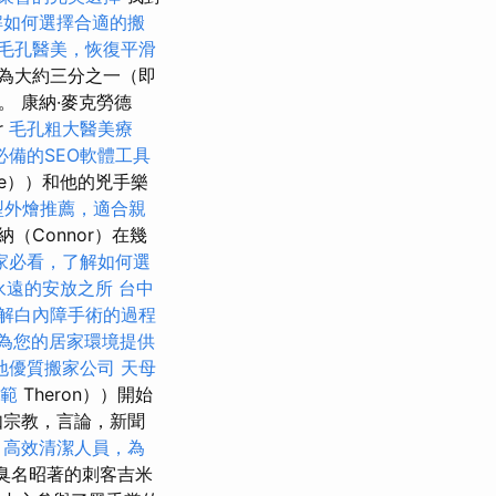
解如何選擇合適的搬
毛孔醫美，恢復平滑
為大約三分之一（即
 康納·麥克勞德
r
毛孔粗大醫美療
必備的SEO軟體工具
ne））和他的兇手樂
型外燴推薦，適合親
納（Connor）在幾
家必看，了解如何選
永遠的安放之所
台中
解白內障手術的過程
為您的居家環境提供
地優質搬家公司
天母
範
Theron））開始
如宗教，言論，新聞
。
高效清潔人員，為
臭名昭著的刺客吉米