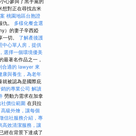
ky不小心參與了黑手黨的
米想對正在尋找吉米
案
桃園地區台胞證
）報仇。
多樣化餐盒選
my）的妻子辛西婭
分享一切。
了解產後護
照中心單人房，提供
，選擇一個環境優美
己的最著名作品之一，
合適的 lawyer 來
健康與養生，為老年
養就被認為是國際庇
行銷的專業公司
解讀
件
勞動力需求在加拿
信社價位範圍
在貝拉
。
高級外燴，讓每個
徵信社服務介紹，專
供高效清潔服務，讓
已經在背景下達成了