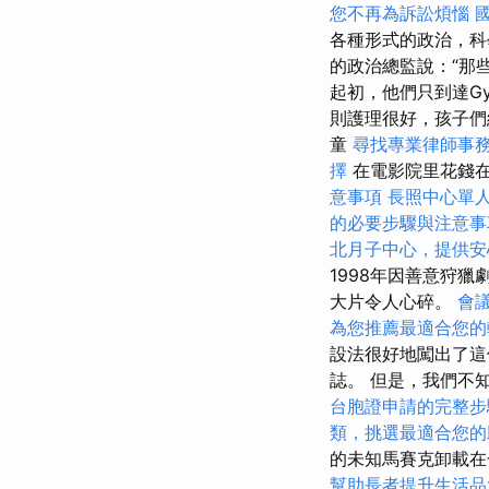
您不再為訴訟煩惱
各種形式的政治，科
的政治總監說：“那些
起初，他們只到達G
則護理很好，孩子
童
尋找專業律師事
擇
在電影院里花錢
意事項
長照中心單
的必要步驟與注意事
北月子中心，提供安
1998年因善意狩
大片令人心碎。
會
為您推薦最適合您的
設法很好地闖出了
誌。 但是，我們不
台胞證申請的完整步
類，挑選最適合您的
的未知馬賽克卸載
幫助長者提升生活品