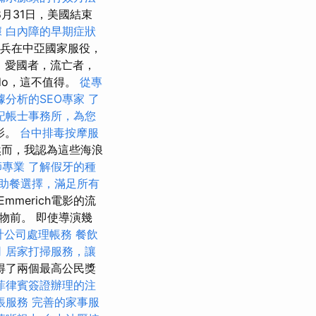
8月31日，美國結束
據
白內障的早期症狀
國士兵在中亞國家服役，
，愛國者，流亡者，
do，這不值得。
從專
據分析的SEO專家
了
記帳士事務所，為您
影。
台中排毒按摩服
而，我認為這些海浪
師專業
了解假牙的種
助餐選擇，滿足所有
mmerich電影的流
物前。 即使導演幾
計公司處理帳務
餐飲
司
居家打掃服務，讓
得了兩個最高公民獎
菲律賓簽證辦理的注
帳服務
完善的家事服