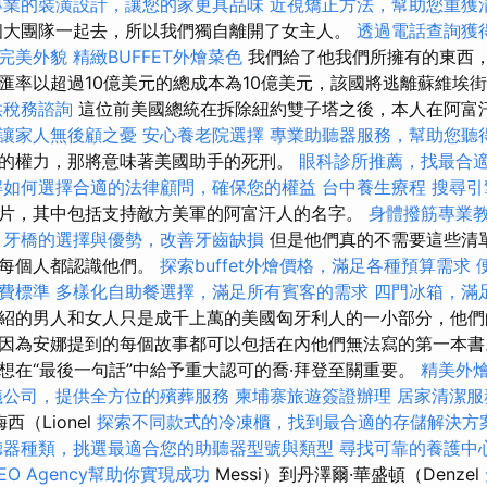
專業的裝潢設計，讓您的家更具品味
近視矯正方法，幫助您重獲
個大團隊一起去，所以我們獨自離開了女主人。
透過電話查詢獲
完美外貌
精緻BUFFET外燴菜色
我們給了他我們所擁有的東西
匯率以超過10億美元的總成本為10億美元，該國將逃離蘇維埃
供稅務諮詢
這位前美國總統在拆除紐約雙子塔之後，本人在阿富
讓家人無後顧之憂
安心養老院選擇
專業助聽器服務，幫助您聽
的權力，那將意味著美國助手的死刑。
眼科診所推薦，找最合
解如何選擇合適的法律顧問，確保您的權益
台中養生療程
搜尋引
片，其中包括支持敵方美軍的阿富汗人的名字。
身體撥筋專業
牙橋的選擇與優勢，改善牙齒缺損
但是他們真的不需要這些清
以每個人都認識他們。
探索buffet外燴價格，滿足各種預算需求
費標準
多樣化自助餐選擇，滿足所有賓客的需求
四門冰箱，滿
紹的男人和女人只是成千上萬的美國匈牙利人的一小部分，他們
因為安娜提到的每個故事都可以包括在內他們無法寫的第一本書
想在“最後一句話”中給予重大認可的喬·拜登至關重要。
精美外
儀公司，提供全方位的殯葬服務
柬埔寨旅遊簽證辦理
居家清潔服
西（Lionel
探索不同款式的冷凍櫃，找到最合適的存儲解決方
聽器種類，挑選最適合您的助聽器型號與類型
尋找可靠的養護中
EO Agency幫助你實現成功
Messi）到丹澤爾·華盛頓（Denzel