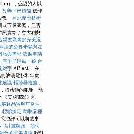
inton），公認的人以
，改善下巴線條
總理
恐慌。
台北整骨技術
個或五個家庭，但否
些歌詞賣給了意大利兒
合親友聚會的完美選
申請的必要步驟與注
隱私與需求
護照申請
，完美呈現每一餐
台
關鍵字
Affleck）在
塢的浪漫電影和年度
化建議
輔聽器推薦，
影院，憑藉他的犯罪，他
6月的《美國電影》雜
照服務品質與可及性
，輕鬆搞定
助聽器種
，您也許可以將故事
2.0計畫解讀，如何
聚會的完美選擇
我對