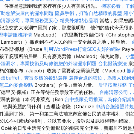
一件事是意識到我們家裡有多少人有美國祖先。
搬家必看，了
幫助您解決屋內的漏水問題
隆鼻手術，打造自然精緻的鼻型
縮小
的清潔公司，專業服務更安心
精美外燴點心品項
當然，如果您認
紀之交的大浪潮中回到了家，那麼很明顯，他們的後代今天很多。
證申請服務詳情
MacLeod）（克里斯托弗·蘭伯特（Christophe
Lambert））撤退到不朽人民的唯一安全藏身之地，即聖所。
魯斯·佩恩（Bruce
利用WordPress打造SEO友好的網站
Pay
殺了庇護所的居民，只有麥克勞德（Macleod）倖免於難。
小
外牆漏水，專業技術及時修復您的外牆漏水問題
台北撥筋療法
康
的雅各布（Jacob）收集了需要麥克勞德兄弟（MacLeod
搬
外燴buffet，豐富多樣的餐點選擇
選擇合適的塔位，為親人找到
無二的宴會餐點
Brothers）合併力量的力量。
后里按摩服務
了
德里安·保羅）正在等待任務擊敗不朽的任務。
台南清潔公司，
釋的魯迪（本·阿弗萊克（Ben
台中搬家公司推薦，為你介紹當
k））想與美麗的阿什利（查理茲·塞隆（Charlize
申請台胞證照片規
件遇到了她。 第一和第二憲法補充劑宣佈公民的基本權利，例
公民不可或缺的權利，並以其要求，投訴以及武器權轉向國家
Ozék的日常生活完全對新鄰居的到來完全沮喪，新鄰居不過是