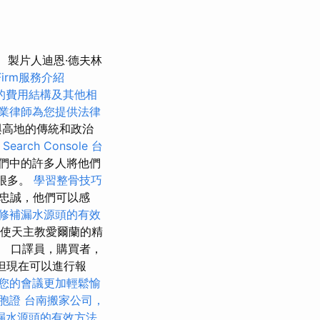
製片人迪恩·德夫林
Firm服務介紹
的費用結構及其他相
業律師為您提供法律
與高地的傳統和政治
earch Console
台
們中的許多人將他們
了很多。
學習整骨技巧
忠誠，他們可以感
修補漏水源頭的有效
制使天主教愛爾蘭的精
。 口譯員，購買者，
但現在可以進行報
您的會議更加輕鬆愉
胞證
台南搬家公司，
漏水源頭的有效方法