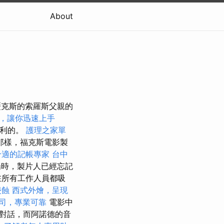
About
亞歷克斯的索羅斯父親的
教學，讓你迅速上手
蘇利的。
護理之家單
那樣，福克斯電影製
合適的記帳專家
台中
場時，製片人已經忘記
在所有工作人員都吸
侵蝕
西式外燴，呈現
司，專業可靠
電影中
對話，而阿諾德的音