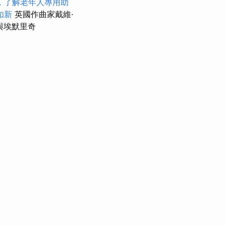
，了解老年人專用助
如新
英國作曲家戴維·
中與埃默里奇