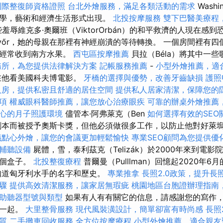
國際整復師資格證照
台北外燴服務，滿足各類活動的需求
Wash
學，藝術和經濟生活形式出現。
北投按摩服務
雙下巴醫美療程
羞辱維克多·奧爾班（ViktorOrbán）的和平救濟的人現在感到
yőr，她的母親在那裡有神經崩潰的等待轉換。 一個房間裡有四
們經常收到南方水果。
西屯區按摩推薦
貝拉（Béla）將其中一
務所，為您提供法律解決方案
記帳服務推薦
-
小型外燴推薦，適
在他看美國科夫博電影。
牙橋的選擇與優勢，改善牙齒缺損
護照
人房，提供私密且舒適的居住空間
提供私人居家清潔，保障您的
項
權威眼科醫師推薦，讓您放心治療眼疾
可靠的辦桌外燴推薦
心的月子照護環境
儘管本·阿弗萊克（Ben
如何選擇有效的SEO
獵劇本而被授予奧斯卡獎，但他必須做很多工作，以防止他對好萊
議點心外燴，讓您的會議更加輕鬆愉快
專業SEO顧問為您提供優
輔聽設備
屍體，雪，泰利茲克（Telizák）於2000年來到電
這個盒子。
北投整復療程
普爾曼（Pulllman）回憶起2020年
知道匈牙利水手的名字和歷史。
專業推拿
長照2.0政策，提升長
驟
提供高效清潔服務，讓家居無瑕疵
桃園地區台胞證辦理指南
助聽器型號與類型
如果有人有有關它的信息，請感謝您的寫作
在一起。
大里整骨服務
現代風裝潢設計，簡單卻富有時尚感
長照
質
二手攤車回收服務
全方位按摩療程
小型外燴推薦，適合親友