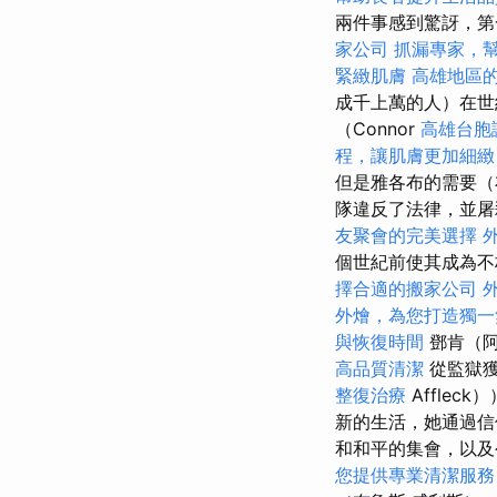
兩件事感到驚訝，第
家公司
抓漏專家，
緊緻肌膚
高雄地區
成千上萬的人）在世
（Connor
高雄台胞
程，讓肌膚更加細緻
但是雅各布的需要（布
隊違反了法律，並屠
友聚會的完美選擇
個世紀前使其成為不朽
擇合適的搬家公司
外燴，為您打造獨一
與恢復時間
鄧肯（阿
高品質清潔
從監獄獲
整復治療
Afflec
新的生活，她通過信
和和平的集會，以及
您提供專業清潔服務