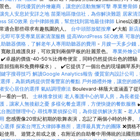
的景色。
尋找優質的外燴廠商，讓您的活動無懈可擊
專業整骨師
讓先人安息於安詳之地
苗栗地區徵信社，為你解決難題
居家清
ess SEO效果
台中律師推薦，幫您找到當地最佳律師
Lines
常適合那些尋求有趣氛圍的人。
台中頭部放鬆按摩
✔️大船
新店
0元即可享受專業居家清潔服務
提高WordPress SEO效果
可靠
人助聽器價格，了解老年人專用助聽器的費用
-
月嫂一天多少錢
，寬敞且維護良好，可欣賞到兩個甲板的壯麗景色。
專業外燴公
✔️卓越的價值-40-50％比傳奇便宜，同時仍然提供出色的體
音頻指南和免費檸檬水）。 ✔️它提供了一個出色的現場鋼琴系
關鍵字搜尋技巧
解讀Google Analytics報告
優質室內設計公司，
餐選擇，為新媽媽提供營養豐富的餐點
戶外婚禮外燴，讓您的婚
者安心居住的選擇
氣結調理療法
Boulevard-林蔭大道涵蓋
得一看的一切。
士林推拿技術
老人養護中心的單人房，為長者提
護，讓家人無後顧之憂
多樣化餐盒選擇，方便快捷的餐飲服務
北台胞證辦理中心
尋找專業偵探公司，為你提供解決方案
-
老人
用
您感覺像20世紀初期的歌舞表演，忘記了兩個小時的外界。
心選擇
探索台灣五大律師事務所，選擇最具實力的團隊
❌價格
起使用。 遊覽之前或之後，在附近的自助餐中用傳統的法國煎