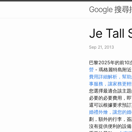
Google 
Je Tall
Sep 21, 2013
巴黎2025年的前1
營
- 瑪格麗特島附
費用詳細解析，幫助
事服務，讓家務更輕
您選擇最適合該主
必要的必要費用，
還可以根據要求預
婚禮外燴，讓您的婚
劃，額外的行李，簽
沒有提供便利的設備