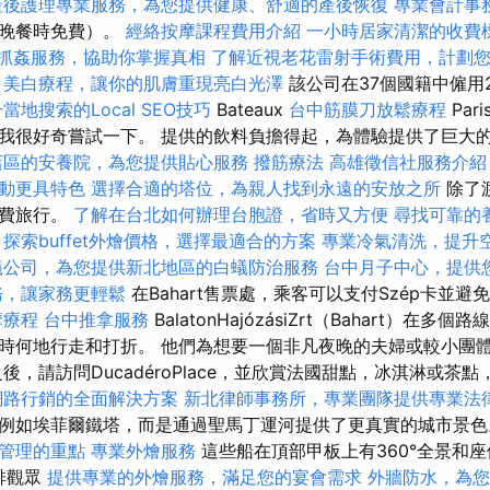
產後護理專業服務，為您提供健康、舒適的產後恢復
專業會計事
始晚餐時免費）。
經絡按摩課程費用介紹
一小時居家清潔的收費
抓姦服務，協助你掌握真相
了解近視老花雷射手術費用，計劃
美白療程，讓你的肌膚重現亮白光澤
該公司在37個國籍中僱用2
當地搜索的Local SEO技巧
Bateaux
台中筋膜刀放鬆療程
Par
我很好奇嘗試一下。 提供的飲料負擔得起，為體驗提供了巨大
店區的安養院，為您提供貼心服務
撥筋療法
高雄徵信社服務介紹
動更具特色
選擇合適的塔位，為親人找到永遠的安放之所
除了
免費旅行。
了解在台北如何辦理台胞證，省時又方便
尋找可靠的
探索buffet外燴價格，選擇最適合的方案
專業冷氣清洗，提升
蟻公司，為您提供新北地區的白蟻防治服務
台中月子中心，提供
務，讓家務更輕鬆
在Bahart售票處，乘客可以支付Szép卡並
摩療程
台中推拿服務
BalatonHajózásiZrt（Bahart）在
時何地行走和打折。 他們為想要一個非凡夜晚的夫婦或較小團
後，請訪問DucadéroPlace，並欣賞法國甜點，冰淇淋或茶
網路行銷的全面解決方案
新北律師事務所，專業團隊提供專業法
例如埃菲爾鐵塔，而是通過聖馬丁運河提供了更真實的城市景
管理的重點
專業外燴服務
這些船在頂部甲板上有360°全景和座位
並排觀眾
提供專業的外燴服務，滿足您的宴會需求
外牆防水，為您