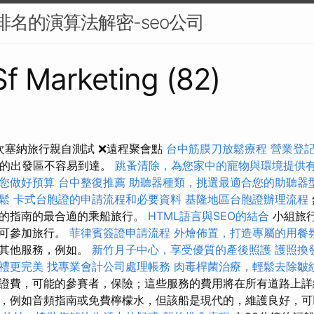
搜尋排名的演算法解密-seo公司
 Sf Marketing (82)
0次塞納旅行親自測試 ❌遠程聚會點
台中筋膜刀放鬆療程
營業登
近的出發區不容易到達。
跳蚤清除，為您家中的寵物與環境提供
您做好預算
台中整復推薦
助聽器種類，挑選最適合您的助聽器
鬆
卡式台胞證的申請流程和必要資料
基隆地區台胞證辦理流程
題的指南的最合適的乘船旅行。
HTML語言與SEO的結合
小組旅
即可參加旅行。
菲律賓簽證申請流程
外燴佈置，打造專屬的用餐
訂其他服務，例如。
新竹月子中心，享受優質的產後照護
護照換
禮更完美
找專業會計公司處理帳務
肉毒桿菌治療，輕鬆去除皺
證費，可能的參賽者，保險；這些服務的費用將在所有道路上詳
，例如音頻指南或免費檸檬水，但該船是現代的，維護良好，可