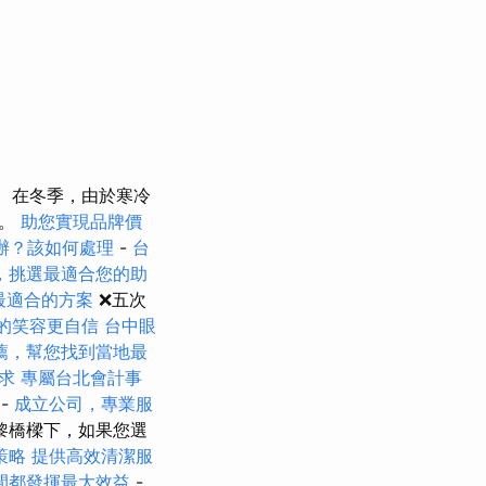
在冬季，由於寒冷
臉。
助您實現品牌價
辦？該如何處理
-
台
，挑選最適合您的助
擇最適合的方案
❌五次
的笑容更自信
台中眼
薦，幫您找到當地最
求
專屬台北會計事
-
成立公司，專業服
黎橋樑下，如果您選
策略
提供高效清潔服
間都發揮最大效益
-