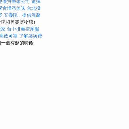
地優質搬家公司
選擇
聚會增添美味
台北撥
案
安養院，提供溫馨
母院和奧賽博物館）
搬家
台中排毒按摩服
高效可靠
了解裝潢費
的一個有趣的特徵