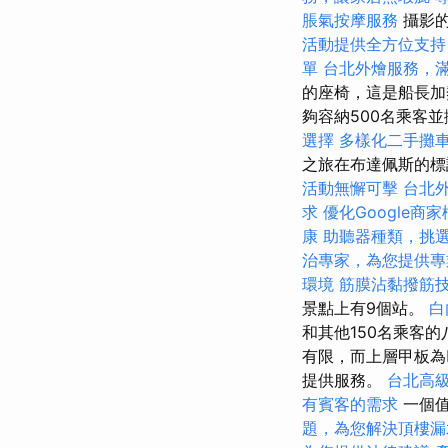
脹氣按摩服務
攝影
活動提供全方位支持
單
台北外燴服務，
的座椅，這是船長
夠容納500名乘客
選擇
多樣化二手攤
之旅在布達佩斯的標誌
活動無懈可擊
台北
求
優化Google商
康
助聽器種類，挑
治專家，為您提供專
環境
筋膜沾黏撥筋
景點上有9個站。
白
和其他150名乘客
有限，而上層甲板為
提供服務。
台北高
有賓客的需求
一個值
題，為您解決頂樓漏