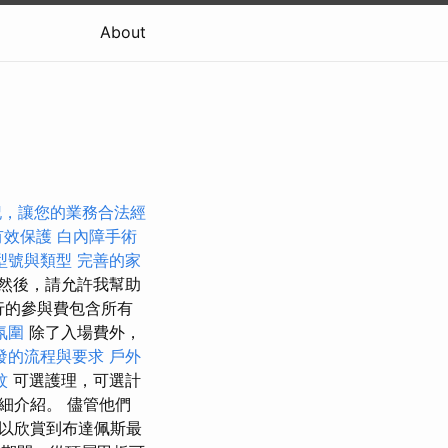
About
記，讓您的業務合法經
有效保護
白內障手術
型號與類型
完善的家
然後，請允許我幫助
行的參與費包含所有
氛圍
除了入場費外，
發的流程與要求
戶外
紋
可選護理，可選計
細介紹。 儘管他們
以欣賞到布達佩斯最