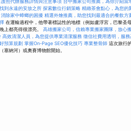
。
護照代辦服務詳情與注意事項
台中搬家公司推薦，為你介紹當
找到永遠的安放之所
探索數位行銷策略
精緻茶會點心，為您的
，消除家中蟑螂的困擾
精選外燴推薦，助您找到最適合的餐飲方
擇
在運輸過程中，他帶著標誌性的地標（例如盧浮宮，巴黎圣
在晚上都亮得很漂亮。
高雄搬家公司，信賴專業搬家團隊，放心
燴
高效清潔人員，為您提供專業清潔服務
徵信社費用透明，服務
好預算規劃
掌握On-Page SEO優化技巧
專業整骨師
這次旅行
（塞納河）或奧賽博物館開始。