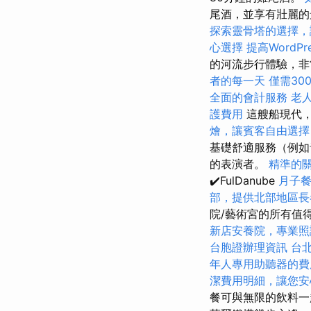
尾酒，並享有壯麗
探索靈骨塔的選擇，
心選擇
提高WordPr
的河流步行體驗，非
者的每一天
僅需30
全面的會計服務
老
護費用
這艘船現代
燴，讓賓客自由選擇
基礎舒適服務（例如
的表演者。
精準的
✔️FulDanube
月子
部，提供北部地區長
院/藝術宮的所有值
新店安養院，專業照
台胞證辦理資訊
台
年人專用助聽器的費
潔費用明細，讓您安
餐可與無限的飲料一