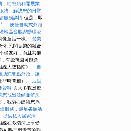
務，助您順利開展業
服務，解決您的日常
請服務詳情
但是，即
照片。
便捷自助式外燴
隆地區台胞證辦理流
就像童話一樣。
營業
牙利民間音樂的融合
不僅友好，而且其他
南，有些視圖可能會
《銀線大聲指南》。
自
自助式餐點外燴，讓
除非時間糟）。
后里
要資料
與大多數巡遊
幫您找出源頭並解決
方，我衷心建議您為
燴服務，滿足各類活
-
提供私人居家清
銀線在多瑙河上享受
多可喝三個優質的雞