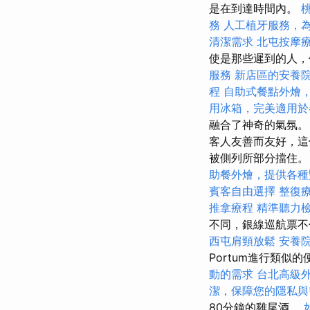
是在到達時間內。
務
人工植牙服務，
清潔需求
北屯按摩
使是那些遲到的人，
服務
新店區的安養
程
自助式餐點外燴
用冰箱，完美適用於
融合了神奇的氣氛
客人友善而友好，這
被側列所部分擋住
助餐外燴，提供各種
賓客自由選擇
整復
推拿療程
精準聽力
不同，銀線巡航票
西屯肩頸放鬆
安養
Portum進行類似
動的需求
台北高級
潔，保障您的隱私與
80分鐘的雞​​尾酒。