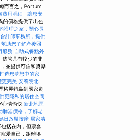
總而言之，Portum
潔費用明細，讓您安
以優異的價格提供了出色
的護理之家，關心長
的會計師事務所，提供
，幫助您了解產後照
司服務
自助式餐點外
驗，儘管具有較少的非
列，並提供可信和獎勵
打造您夢想中的家
禮更完美
安養院北
了從瑪格麗特島到國家劇
供更隱私的居住空間
✔️心情愉快
新北地區
助聽器價格，了解老
烏日放鬆按摩
居家清
不包括在內，但票套
餅寵愛自己，距離埃