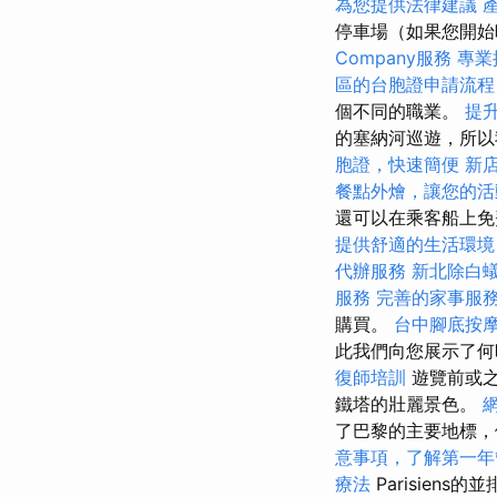
為您提供法律建議
停車場（如果您開
Company服務
專業
區的台胞證申請流程
個不同的職業。
提升
的塞納河巡遊，所以
胞證，快速簡便
新
餐點外燴，讓您的活
還可以在乘客船上
提供舒適的生活環境
代辦服務
新北除白
服務
完善的家事服
購買。
台中腳底按
此我們向您展示了何
復師培訓
遊覽前或之
鐵塔的壯麗景色。
了巴黎的主要地標，
意事項，了解第一年
療法
Parisiens的