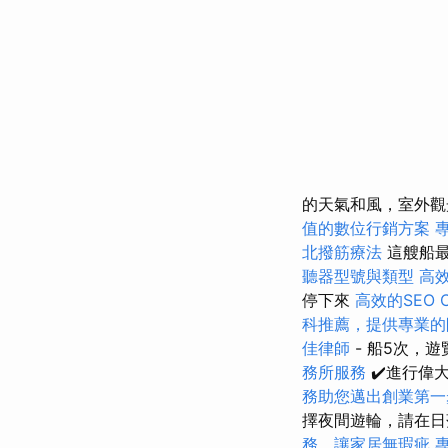
的天氣和風，室外觀
值的數位行銷方案
北撥筋療法
這艘船最
聽器型號與類型
高
停下來
高效的SEO 
科推薦，提供專業的
佳律師
- 船5次，
務所服務
✔️進行偉
務助您邁出創業第一
擇夜間遊輪，請在
務，讓家居無瑕疵