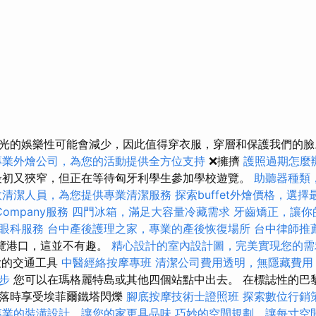
光的娛樂性可能會減少，因此值得穿衣服，穿層和保護我們的
專業外燴公司，為您的活動提供全方位支持
❌擁擠
護照過期怎麼
初又狹窄，但正在等待匈牙利學生參加學校遊覽。
助聽器種類
效清潔人員，為您提供專業清潔服務
探索buffet外燴價格，選
Company服務
四門冰箱，滿足大容量冷藏需求
牙齒矯正，讓你
眼科服務
台中產後護理之家，專業的產後恢復場所
台中律師推
遊覽港口，這並不有趣。
精心設計的室內設計圖，完美實現您的需
大的交通工具
中醫經絡按摩專班
清潔公司費用透明，無隱藏費用
步
您可以在瑪格麗特島或其他四個站點中出去。 在標誌性的巴
日落時享受埃菲爾鐵塔閃爍
腳底按摩技術士證照班
探索數位行銷
專業的裝潢設計，讓您的家更具品味
巧妙的空間規劃，讓每寸空