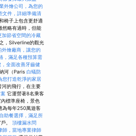
業外燴公司，為您的
些文件，詳細準備清
和椅子上包含更舒適
雖然略有過時，但能
更加節省空間的冷藏
Silverline的觀光
的外燴廠商，讓您的
燴價格，滿足各種預算需
建，全面改善牙齒健
河（Paris
白蟻防
為您打造乾淨的家居
霍普河的飛行，在主要
方案
它運營著8名乘客
室內標準座椅，景色
應為每年250萬遊客
自助餐選擇，滿足所
窗戶。
頂樓漏水問
律師，當地專業律師