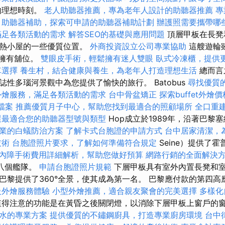
的理想時刻。
老人助聽器推薦，專為老年人設計的助聽器推薦
專
助聽器補助，探索可申請的助聽器補助計劃
辦護照需要攜帶哪
滿足各類活動的需求
解答SEO的基礎與應用問題
頂層甲板在長凳
加熱小屋的一些優質位置。
外商投資設立公司專業協助
這艘遊輪
並擁有舖位。
雙眼皮手術，輕鬆擁有迷人雙眼
臥式冷凍櫃，提供
車選擇
養生村，結合健康與養生，為老年人打造理想生活
總而言之，
性多瑙河景觀中為您提供了愉快的旅行。 Batobus
尋找優質
外燴服務，滿足各類活動的需求
台中骨盆矯正
探索buffet外
家檔案
推薦優質月子中心，幫助您找到最適合的照顧場所
全口重
選最適合您的助聽器型號與類型
Hop成立於1989年，沿著巴黎塞納
業的白蟻防治方案
了解卡式台胞證的申請方式
台中居家清潔，
技術
台胞證照片要求，了解如何準備符合規定
Seine）提供了
內障手術費用詳細解析，幫助您做好預算
網路行銷的全面解決
的八個艦隊。
申請台胞證照片規範
下層甲板具有室外內置長凳和
巴黎提供了360°全景，使其成為第一名。 巴黎應付款的第四高
級外燴服務體驗
小型外燴推薦，適合親友聚會的完美選擇
多樣化
得注意的功能是在黃昏之後關閉燈，以消除下層甲板上窗戶的
水的專業方案
提供優質的不鏽鋼廚具，打造專業廚房環境
台中