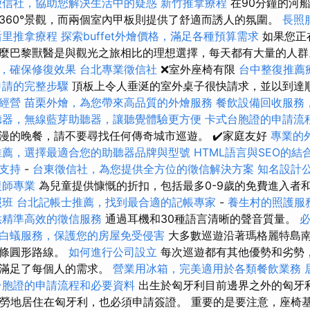
徵信社，協助您解決生活中的疑惑
新竹推拿療程
在90分鐘的河
360°景觀，而兩個室內甲板則提供了舒適而誘人的氛圍。
長照
后里推拿療程
探索buffet外燴價格，滿足各種預算需求
如果您正
麼巴黎獸醫是與觀光之旅相比的理想選擇，每天都有大量的人
，確保修復效果
台北專業徵信社
❌室外座椅有限
台中整復推薦
申請的完整步驟
頂板上令人垂涎的室外桌子很快請求，並以到達
經營
苗栗外燴，為您帶來高品質的外燴服務
餐飲設備回收服務
聽器，無線藍芽助聽器，讓聽覺體驗更方便
卡式台胞證的申請流
漫的晚餐，請不要尋找任何傳奇城市巡遊。 ✔️家庭友好
專業的
推薦，選擇最適合您的助聽器品牌與型號
HTML語言與SEO的結
支持
-
台東徵信社，為您提供全方位的徵信解決方案
知名設計
復師專業
為兒童提供慷慨的折扣，包括最多0-9歲的免費進入者和5
照班
台北記帳士推薦，找到最合適的記帳專家
-
養生村的照護服
供精準高效的徵信服務
通過耳機和30種語言清晰的聲音質量。
必
白蟻服務，保護您的房屋免受侵害
大多數巡遊沿著瑪格麗特島
一條圓形路線。
如何進行公司設立
每次巡遊都有其他優勢和劣勢
乎滿足了每個人的需求。
營業用冰箱，完美適用於各類餐飲業務
台胞證的申請流程和必要資料
出生於匈牙利目前邊界之外的匈牙
他徒勞地居住在匈牙利，也必須申請簽證。 重要的是要注意，座椅