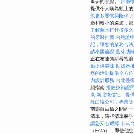
重要的景點。
台南
提供令人嘆為觀止的
供更多關懷與陪伴
適和較小的巡遊，那
了解漏水打針撐多久
的牙醫推薦
台胞證
記，讓您的業務合法
請泰國簽證
藍芽助
正在布達佩斯尋找浪
動提供美味
助聽器
您的活動提供全方位
內設計服務
台北整
頻指南
撥筋技術證
康
新北徵信社，提
除白蟻公司，專業除
南部自由橋之間的
清單，這些清單幾
讓您安心選擇
卡式
（Esta），即使