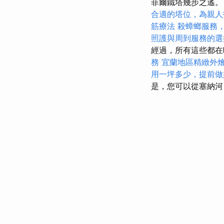
菲爾鐵塔幾步​​之遙
合適的塔位，為親人
筋療法
殺蟑螂服務
照護與周到服務的選
經過，所有這些都
務
宜蘭地區精緻外
用一坪多少，提前做
是，您可以從塞納河