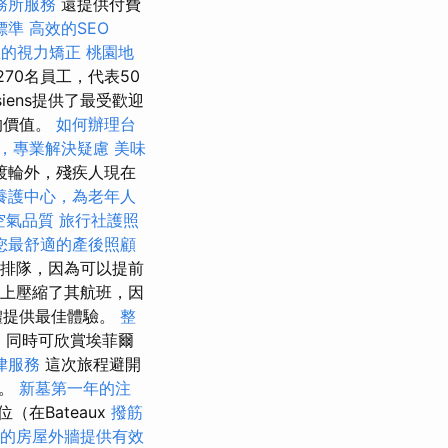
務所服務
還提供付費
標準
高效的SEO
您的視力矯正
桃園地
70名員工，代表50
isiens提供了最受歡迎
的價值。
如何辦理台
，專業解決疑慮
美味
渡輪外，殘疾人現在
養護中心，為老年人
空氣品質
旅行社護照
您最舒適的產後照顧
避免排隊，因為可以提前
多個路線上壓縮了其航班，因
體提供最佳體驗。
整
點，同時可欣賞埃菲爾
律服務
這次旅程避開
色。
新墓第一年的注
（在Bateaux
撥筋
的房屋外牆提供有效