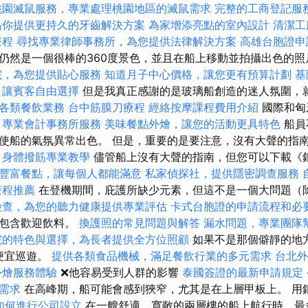
桃園滅鼠服務，專業處理桃園地區的滅鼠需求
完整的工商登記服
為你提供更持久的牙齒解決方案
為家增添亮點的室內設計
清潔工
療程
尋找專業律師事務所，為您提供法律解決方案
高雄台胞證申
仍然是一個很棒的360度景色，並且在船上移動並拍攝出色的
院，為您提供貼心服務
知道月子中心價格，讓您更有預算計劃
基
，讓賓客自由選擇
但是我真正感謝的是玻璃船創造的迷人氛圍，
各類餐飲業務
台中筋膜刀療程
經絡按摩課程費用介紹
國際和匈
。
專業會計事務所服務
美味餐點外燴，讓您的活動更具特色
船員
使船的氣氛異常出色。 但是，重要的是要注意，沒有大聲的​​指
。
身體撥筋專業教學
儘管船上沒有大聲的​​指南，但您可以下載
豐富餐點，讓每個人都能滿意
私家偵探社，提供隱密調查服務
療程推薦
在登機期間，庇護所缺少元素，但這不是一個大問題（
檢查，為您的聽力健康提供專業評估
卡式台胞證的申請流程和必
不包含歡迎飲料。
換護照的常見問題與解答
漏水問題，專業團隊
院的特色與選擇，為長者提供全方位照顧
如果不是那個僻靜的地
的便宜巡遊。
提供各類食品機械，滿足餐飲行業的多元需求
台北外
外燴服務體驗
❌他容易受到人群的影響
泰國簽證的最新申請規定
需求
在高峰期，船可能會感到狹窄，尤其是在上層甲板上。 用
如何進行公司設立
在一艘舒適，寬敞的兩層樓的船上航行時，最