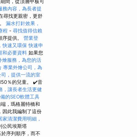
船期間，從頂層甲板可
服務內容，為長者提
在尋找更親密，更舒
群。
漏水打針效果，
療程
-
尋找值得信賴
順序提供。
營業登
，快速又環保
快速申
程和必要資料
如果您
外燴服務，為您的活
合
專業外燴公司，為
公司，提供一流的室
0％的兒童。 ✔️音
務，讓長者生活更健
備的SEO軟體工具
南端，瑪格麗特橋和
，因此我編制了這份
居家清潔費用明細，
利公民埃斯塔
基於序列順序，而不