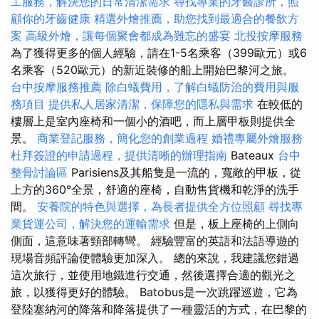
工服務，解決您的日常清潔需求
尋找專業的牙醫診所，照
顧你的牙齒健康
精選外燴推薦，助您找到最適合的餐飲方
案
高級外燴，讓每個聚會都成為難忘的盛宴
北投按摩服務
為了獲得更多的個人經驗，請在1-5名乘客（399歐元）或6
名乘客（520歐元）的新近裝修的船上開始巴黎河之旅。
台中按摩服務推薦
除白蟻費用，了解白蟻防治的費用與服
務項目
提供私人居家清潔，保障您的隱私與需求
在較低的
樓層上是室內座椅和一個小的酒吧，而上層甲板則提供全
景。
商業登記服務，簡化您的創業過程
婚禮專屬外燴服務
杜拜簽證的申請過程，提供清晰的辦理指南
Bateaux
台中
整骨討論區
Parisiens及其船隻是一流的，寬敞的甲板，從
上方的360°全景，舒適的座椅，自動售貨機和乾淨的洗手
間。
安養院的特色與選擇，為長者提供全方位照顧
尋找專
業貨運公司，解決您的運輸需求
但是，板上座椅的上側向
側面，這意味著頸部轉彎。 經驗豐富的英語和法語導遊的
現場音頻評論使體驗更加深入。 總的來說，我建議您錯過
這次旅行，並使用地鐵進行交通，然後選擇合適的觀光之
旅，以獲得更好的體驗。 Batobus是一次跳躍巡遊，它為
登陸塞納河的降落和降落提供了一種靈活的方式，在巴黎的