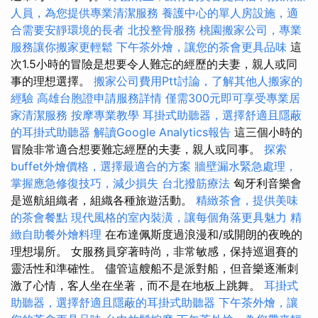
人員，為您提供專業清潔服務
養護中心的單人房設施，適
合需要安靜環境的長者
北投整骨服務
桃園搬家公司，專業
服務讓你搬家更輕鬆
下午茶外燴，讓您的茶會更具品味
這
次1.5小時的冒險是想要令人難忘的經歷的夫妻，親人或同
事的理想選擇。
搬家公司費用Ptt討論，了解其他人搬家的
經驗
高雄台胞證申請服務詳情
僅需300元即可享受專業居
家清潔服務
按摩專業教學
耳掛式助聽器，選擇舒適且隱蔽
的耳掛式助聽器
解讀Google Analytics報告
這三個小時的
冒險非常適合想要難忘經歷的夫妻，親人或同事。
探索
buffet外燴價格，選擇最適合的方案
牆壁漏水緊急處理，
掌握應急修復技巧，減少損失
台北撥筋療法
匈牙利音樂會
是巡航組織者，組織各種旅遊活動。
精緻茶會，提供美味
的茶會餐點
現代風格的室內裝潢，讓每個角落更具魅力
精
緻自助餐外燴料理
在布達佩斯度過浪漫和/或開朗的夜晚的
理想場所。 女服務員穿著時尚，非常敏感，保持巡迴賽的
靈活性和準確性。 儘管這艘船不是派對船，但音樂逐漸刺
激了心情，客人坐在坐著，而不是在地板上跳舞。
耳掛式
助聽器，選擇舒適且隱蔽的耳掛式助聽器
下午茶外燴，讓