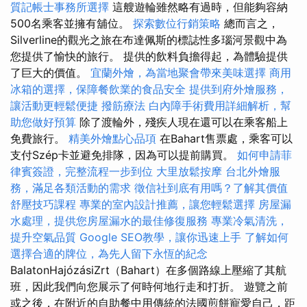
質記帳士事務所選擇
這艘遊輪雖然略有過時，但能夠容納
500名乘客並擁有舖位。
探索數位行銷策略
總而言之，
Silverline的觀光之旅在布達佩斯的標誌性多瑙河景觀中為
您提供了愉快的旅行。 提供的飲料負擔得起，為體驗提供
了巨大的價值。
宜蘭外燴，為當地聚會帶來美味選擇
商用
冰箱的選擇，保障餐飲業的食品安全
提供到府外燴服務，
讓活動更輕鬆便捷
撥筋療法
白內障手術費用詳細解析，幫
助您做好預算
除了渡輪外，殘疾人現在還可以在乘客船上
免費旅行。
精美外燴點心品項
在Bahart售票處，乘客可以
支付Szép卡並避免排隊，因為可以提前購買。
如何申請菲
律賓簽證，完整流程一步到位
大里放鬆按摩
台北外燴服
務，滿足各類活動的需求
徵信社到底有用嗎？了解其價值
舒壓技巧課程
專業的室內設計推薦，讓您輕鬆選擇
房屋漏
水處理，提供您房屋漏水的最佳修復服務
專業冷氣清洗，
提升空氣品質
Google SEO教學，讓你迅速上手
了解如何
選擇合適的牌位，為先人留下永恆的紀念
BalatonHajózásiZrt（Bahart）在多個路線上壓縮了其航
班，因此我們向您展示了何時何地行走和打折。 遊覽之前
或之後，在附近的自助餐中用傳統的法國煎餅寵愛自己，距