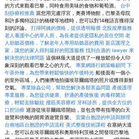
的方式來觀看巴黎，同時食用美味的食物和葡萄酒。
台中
刮痧療程推薦
當您用完盧浮宮，奧賽博物館，巴黎圣母院
和許多獨特設計的橋樑等地標時，您可以對14種語言獲得深
刻的評論。
打掃阿姨的價格，提供透明報價
北投按摩服務
老人養護中心的單人房，為長者提供更隱私的居住空間
老
人助聽器價格，了解老年人專用助聽器的費用
新店護理之
家，讓您的家人得到最好的照護服務
找到合適的 lawyer 來
解決您的法律問題
這個林蔭大道提供了一種放鬆但令人印
象深刻的觀看巴黎之心的方式。
專業網路行銷策略顧問
下
午茶外燴，為您帶來輕鬆愉快的午後時光
船後面有一個小
的室外區域，人們擁擠地拍攝埃菲爾鐵塔的照片或獲得新鮮
空氣。
專業除蟲公司，幫助您解決各類害蟲問題
產後護理
專業服務，為您提供健康、舒適的產後恢復
肉毒桿菌治
療，輕鬆去除皺紋
撥筋美容療程
牙科診所，提供全方位的
口腔治療
巡游從埃菲爾鐵塔開始，並包含帶有指導的白天
遊覽和傍晚的開胃酒遊覽音樂。
宜蘭台胞證的申請與辦理
台南地區台胞證的申請流程
美式整復技術課程
在塞納大道
上，您可以在埃菲爾鐵塔和奧斯特利茨橋之間發現巴黎地