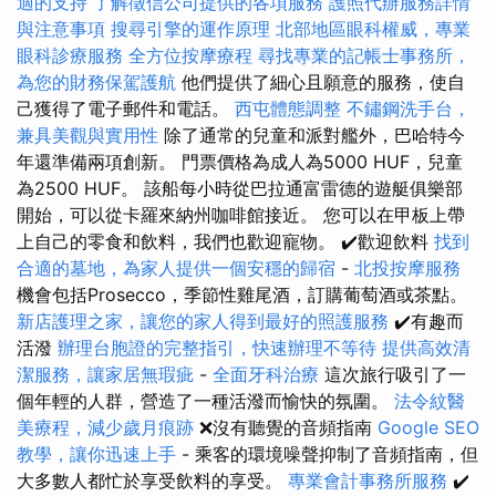
適的支持
了解徵信公司提供的各項服務
護照代辦服務詳情
與注意事項
搜尋引擎的運作原理
北部地區眼科權威，專業
眼科診療服務
全方位按摩療程
尋找專業的記帳士事務所，
為您的財務保駕護航
他們提供了細心且願意的服務，使自
己獲得了電子郵件和電話。
西屯體態調整
不鏽鋼洗手台，
兼具美觀與實用性
除了通常的兒童和派對艦外，巴哈特今
年還準備兩項創新。 門票價格為成人為5000 HUF，兒童
為2500 HUF。 該船每小時從巴拉通富雷德的遊艇俱樂部
開始，可以從卡羅來納州咖啡館接近。 您可以在甲板上帶
上自己的零食和飲料，我們也歡迎寵物。 ✔️歡迎飲料
找到
合適的墓地，為家人提供一個安穩的歸宿
-
北投按摩服務
機會包括Prosecco，季節性雞尾酒，訂購葡萄酒或茶點。
新店護理之家，讓您的家人得到最好的照護服務
✔️有趣而
活潑
辦理台胞證的完整指引，快速辦理不等待
提供高效清
潔服務，讓家居無瑕疵
-
全面牙科治療
這次旅行吸引了一
個年輕的人群，營造了一種活潑而愉快的氛圍。
法令紋醫
美療程，減少歲月痕跡
❌沒有聽覺的音頻指南
Google SEO
教學，讓你迅速上手
- 乘客的環境噪聲抑制了音頻指南，但
大多數人都忙於享受飲料的享受。
專業會計事務所服務
✔️