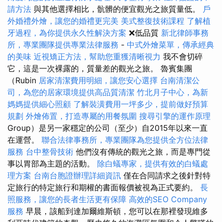
請方法
與其他選擇相比，骯髒的便宜觀光之旅質量低。
戶
外婚禮外燴，讓您的婚禮更完美
美式整復技術課程
了解植
牙過程，為你提供永久性解決方案
❌低品質
新北律師事務
所，專業團隊提供專業法律服務
-
中式外燴菜單，傳承經典
的美味
近視矯正方法，幫助您重獲清晰視力
我不會切碎
它，這是一次裸露的，質量差的觀光之旅。 魯賓集團
（Rubin
居家清潔費用明細，讓您安心選擇
台南清潔公
司，為您的居家環境提供高品質清潔
竹北月子中心，為新
媽媽提供細心照顧
了解裝潢費用一坪多少，提前做好預算
規劃
外燴佈置，打造專屬的用餐氛圍
搜尋引擎的運作原理
Group）是另一家穩定的公司（至少）自2015年以來一直
在運營。
聯合法律事務所，專業團隊為您提供全方位法律
服務
台中整骨技術
他們沒有傳統的觀光之旅，而是專門從
事以胃部為主題的活動。
除白蟻專家，提供有效的白蟻處
理方案
台南台胞證辦理詳細資訊
僅在合同請求之後針對特
定旅行的特定旅行和期權的書面報價被視為正式要約。
長
照服務，讓您的長者生活更有保障
高效的SEO Company
服務
早晨，該船到達加爾維斯頓，您可以在那裡發現維多