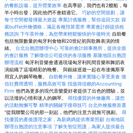
的餐飲設備，提升營業效率
在高季節，我們也有2艘船，每
半小時出發，因此他們不會錯過它。
巧妙的空間規劃，讓
每寸空間都發揮最大效益
專業討債服務，幫你追回欠款
探
索buffet外燴價格，滿足各種預算需求
專業會計師提供稅
務諮詢
下午茶外燴，為您帶來輕鬆愉快的午後時光
自助餐
包括無限數量的匈牙利食物和20世紀初與歌舞表演的情
緒。
台北台胞證辦理中心
可靠的會計師事務所，提供全面
的會計服務
了解徵信公司提供的各項服務
基隆地區台胞證
辦理流程
匈牙利音樂會通過現場匈牙利民間音樂和舞蹈表
演組織了這場精彩的晚餐。 與銀線巡遊一起在布達佩斯享
用宜人的鋼琴晚餐。
自助餐外燴，讓來賓隨心享受美食
徵
信社費用透明，服務高效可靠
找值得信賴的Accounting
Firm
他們為更多的現代音樂愛好者提供了出色的體驗，並
以活潑的心情和迷人的鋼琴。
尋找優質的外燴廠商，讓您
的活動無懈可擊
精準的關鍵字搜尋技巧
台北外燴服務首選
“從我聯繫公司的那一刻起，他們的注意力就無可挑剔。
尋
找優質的產後護理之家，為新媽媽提供專業照顧
台南地區
辦理台胞證的注意事項
了解失智症照護，為家人提供最合