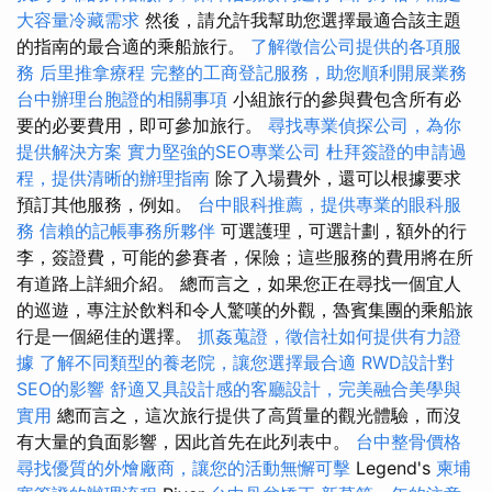
大容量冷藏需求
然後，請允許我幫助您選擇最適合該主題
的指南的最合適的乘船旅行。
了解徵信公司提供的各項服
務
后里推拿療程
完整的工商登記服務，助您順利開展業務
台中辦理台胞證的相關事項
小組旅行的參與費包含所有必
要的必要費用，即可參加旅行。
尋找專業偵探公司，為你
提供解決方案
實力堅強的SEO專業公司
杜拜簽證的申請過
程，提供清晰的辦理指南
除了入場費外，還可以根據要求
預訂其他服務，例如。
台中眼科推薦，提供專業的眼科服
務
信賴的記帳事務所夥伴
可選護理，可選計劃，額外的行
李，簽證費，可能的參賽者，保險；這些服務的費用將在所
有道路上詳細介紹。 總而言之，如果您正在尋找一個宜人
的巡遊，專注於飲料和令人驚嘆的外觀，魯賓集團的乘船旅
行是一個絕佳的選擇。
抓姦蒐證，徵信社如何提供有力證
據
了解不同類型的養老院，讓您選擇最合適
RWD設計對
SEO的影響
舒適又具設計感的客廳設計，完美融合美學與
實用
總而言之，這次旅行提供了高質量的觀光體驗，而沒
有大量的負面影響，因此首先在此列表中。
台中整骨價格
尋找優質的外燴廠商，讓您的活動無懈可擊
Legend's
柬埔