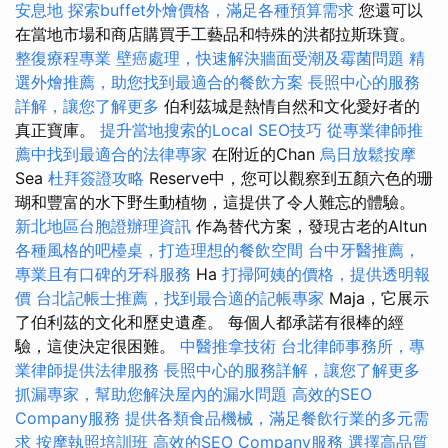
安息地
探索buffet外燴價格，滿足各種預算需求
您還可以
在當地市場和商店購買手工藝品和特殊的洪都拉斯珠寶。
整復療程專業
壁癌處理，快速解決牆面受潮及霉菌問題
精
選外燴推薦，助您找到最適合的餐飲方案
長照中心的服務
詳解，讓您了解更多
伯利茲城是熱情自然和文化愛好者的
真正寶庫。
提升當地搜索的Local SEO技巧
從專業律師推
薦中找到最適合的法律專家
在附近的Chan
烏日放鬆按摩
Sea
杜拜簽證攻略
Reserve中，您可以觀察到五顏六色的珊
瑚和豐富的水下野生動植物，這提供了令人難忘的體驗。
新北地區台胞證辦理資訊
作為替代方案，發現古老的Altun
各種風格的吧檯桌，打造理想的餐飲空間
台中牙醫推薦，
專業且有口碑的牙科服務
Ha
打掃阿姨的價格，提供透明報
價
台北記帳士推薦，找到最合適的記帳專家
Maja，它展示
了伯利茲的文化和歷史遺產。 每個人都承諾有很棒的經
驗，這使決定很困難。
中醫推拿技術
台北律師事務所，專
業律師提供法律服務
長照中心的服務詳解，讓您了解更多
抓漏專家，幫助您解決屋內的漏水問題
高效的SEO
Company服務
提供各類食品機械，滿足餐飲行業的多元需
求
按摩執照培訓班
高效的SEO Company服務
選擇高品質