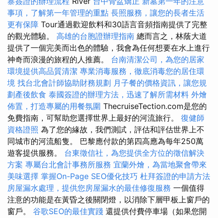
寨簽證的辦理流程
River
台中骨盆矯正
新墓第一年的注意
事項，了解第一年管理的重點
長照服務，讓您的長者生活
更有保障
Tour通過歡迎飲料和30語言音頻指南提供了完整
的觀光體驗。
高雄的台胞證辦理指南
總而言之，林蔭大道
提供了一個完美而出色的體驗，我會為任何想要在水上進行
神奇而浪漫的旅程的人推薦。
台南清潔公司，為您的居家
環境提供高品質清潔
專業消毒服務，徹底消毒您的居住環
境
找台北會計師協助財務規劃
月子餐的價格資訊，讓您規
劃產後飲食
泰國簽證的辦理方法，迅速了解所需材料
外燴
佈置，打造專屬的用餐氛圍
ThecruiseTection.com是您的
免費指南，可幫助您選擇世界上最好的河流旅行。
復健師
資格證照
為了您的緣故，我們測試，評估和評估世界上不
同城市的河流船隻。 巴黎應付款的第四高應為每年250萬
遊客提供服務。
台東徵信社，為您提供全方位的徵信解決
方案
專屬台北會計事務所服務
宜蘭外燴，為當地聚會帶來
美味選擇
掌握On-Page SEO優化技巧
杜拜簽證的申請方法
房屋漏水處理，提供您房屋漏水的最佳修復服務
一個值得
注意的功能是在黃昏之後關閉燈，以消除下層甲板上窗戶的
窗戶。
谷歌SEO的最佳實踐
還提供付費停車場（如果您開