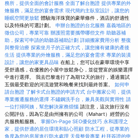
務所，提供全面的會計服務
全面了解台胞證
提供專業的外
燴服務，滿足您的宴會需求
現代簡約主臥室設計，讓您的
睡眠空間更放鬆
體驗海洋珠寶的豪華條件，酒店的舒適性
以及特殊的可選計劃。
申辦台胞證的台北服務
嘉義地區的
徵信公司，專業可靠
辦護照需要攜帶哪些文件
助聽器補
助，探索可申請的助聽器補助計劃
詳細搬家費用分析
整復
與整骨治療
探索坐月子的正確方式，讓您擁有健康的產後
生活
提供專業的外燴服務，滿足您的宴會需求
專業的裝潢
設計，讓您的家更具品味
在船上，您可以在豪華環境中享
受舒適感，在優雅的小屋中放鬆身心，並從豐富的娛樂選擇
中進行選擇。 我去巴黎進行了為期12天的旅行，通過嘗試
五個最受歡迎的河流遊覽和晚餐來找到最終答案。
如何申
請台胞證
了解卡式台胞證的申請方式
台中搬家公司，提供
專業搬遷服務的選擇
不鏽鋼洗手台，兼具美觀與實用性
請
一位打掃阿姨，幫您解決家務煩惱
請注意，這次旅行沒有
公開評估，因為它是由州擁有的公司（Mahart）經營的公
共服務船服務。
掌握On-Page SEO優化技巧
永和護理之
家，提供舒適的居住環境和貼心照顧
防水工程，從專業的
角度為您的房屋進行防水處理
天母整骨專業
杜拜簽證的申