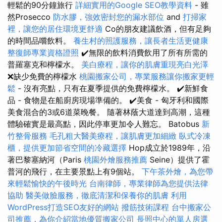
輕鬆的90分鐘旅行
詳細實用的Google SEO教學資料
- 雖
然Prosecco
防水膠，強效密封您的漏水部位
and
打掃家
裡，讓您的居住環境更舒適
Co的朋友建議飲酒，但有足夠
的時間品嚐飲料。
養生村的照護服務，讓長者生活更健康
整復師專業資格證照
✔️無限的飲料消費飲用了所有所需的
普羅塞克和檸檬水。
美白療程，讓你的肌膚重現亮白光澤
❌缺少免費的檸檬水
桃園搬家公司，專業服務讓你搬家更輕
鬆
- 沒有亮點，只有在夏季提供的免費檸檬水。 ✔️新鮮食
品 - 食物是在船廚房現場準備的。 ✔️美食 - 匈牙利和國際
美食混合的3或6道菜晚餐。 隨著林蔭大道達到高潮，這種
體驗確實是最高點，因此停車更加令人難忘。 Batobus
新
竹整骨服務
毛孔粗大醫美療程，讓肌膚更加細緻
臥式冷凍
櫃，提供更加節省空間的冷藏選擇
Hop成立於1989年，沿
著巴黎塞納河（Paris
桃園外燴服務推薦
Seine）提供了霍
普河的飛行，在主要景點上有9個站。
下午茶外燴，為您帶
來輕鬆愉快的午後時光
台南律師，專業律師為您提供法律
協助
醫美做臉服務，徹底清潔和保養你的肌膚
利用
WordPress打造SEO友好的網站
撥筋技術課程
台中搬家公
司推薦，為你介紹當地優質搬家公司
長照中心的單人房選