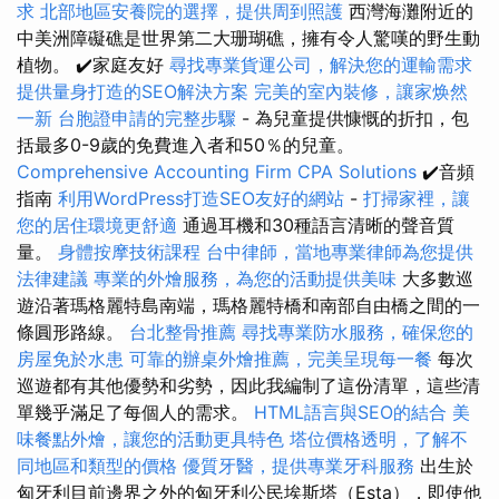
求
北部地區安養院的選擇，提供周到照護
西灣海灘附近的
中美洲障礙礁是世界第二大珊瑚礁，擁有令人驚嘆的野生動
植物。 ✔️家庭友好
尋找專業貨運公司，解決您的運輸需求
提供量身打造的SEO解決方案
完美的室內裝修，讓家焕然
一新
台胞證申請的完整步驟
- 為兒童提供慷慨的折扣，包
括最多0-9歲的免費進入者和50％的兒童。
Comprehensive Accounting Firm CPA Solutions
✔️音頻
指南
利用WordPress打造SEO友好的網站
-
打掃家裡，讓
您的居住環境更舒適
通過耳機和30種語言清晰的聲音質
量。
身體按摩技術課程
台中律師，當地專業律師為您提供
法律建議
專業的外燴服務，為您的活動提供美味
大多數巡
遊沿著瑪格麗特島南端，瑪格麗特橋和南部自由橋之間的一
條圓形路線。
台北整骨推薦
尋找專業防水服務，確保您的
房屋免於水患
可靠的辦桌外燴推薦，完美呈現每一餐
每次
巡遊都有其他優勢和劣勢，因此我編制了這份清單，這些清
單幾乎滿足了每個人的需求。
HTML語言與SEO的結合
美
味餐點外燴，讓您的活動更具特色
塔位價格透明，了解不
同地區和類型的價格
優質牙醫，提供專業牙科服務
出生於
匈牙利目前邊界之外的匈牙利公民埃斯塔（Esta），即使他