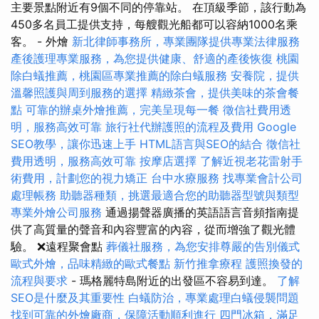
主要景點附近有9個不同的停靠站。 在頂級季節，該行動為
450多名員工提供支持，每艘觀光船都可以容納1000名乘
客。 - 外燴
新北律師事務所，專業團隊提供專業法律服務
產後護理專業服務，為您提供健康、舒適的產後恢復
桃園
除白蟻推薦，桃園區專業推薦的除白蟻服務
安養院，提供
溫馨照護與周到服務的選擇
精緻茶會，提供美味的茶會餐
點
可靠的辦桌外燴推薦，完美呈現每一餐
徵信社費用透
明，服務高效可靠
旅行社代辦護照的流程及費用
Google
SEO教學，讓你迅速上手
HTML語言與SEO的結合
徵信社
費用透明，服務高效可靠
按摩店選擇
了解近視老花雷射手
術費用，計劃您的視力矯正
台中水療服務
找專業會計公司
處理帳務
助聽器種類，挑選最適合您的助聽器型號與類型
專業外燴公司服務
通過揚聲器廣播的英語語言音頻指南提
供了高質量的聲音和內容豐富的內容，從而增強了觀光體
驗。 ❌遠程聚會點
葬儀社服務，為您安排尊嚴的告別儀式
歐式外燴，品味精緻的歐式餐點
新竹推拿療程
護照換發的
流程與要求
- 瑪格麗特島附近的出發區不容易到達。
了解
SEO是什麼及其重要性
白蟻防治，專業處理白蟻侵襲問題
找到可靠的外燴廠商，保障活動順利進行
四門冰箱，滿足