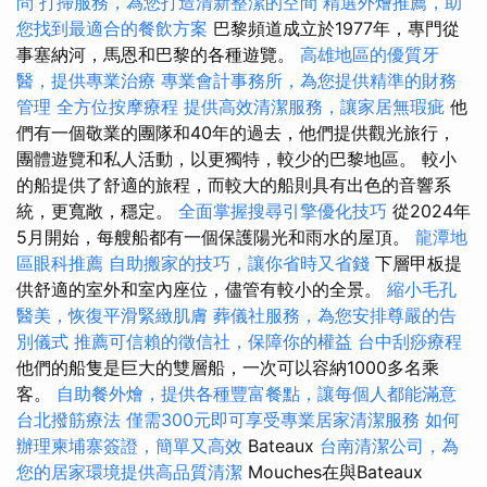
問
打掃服務，為您打造清新整潔的空間
精選外燴推薦，助
您找到最適合的餐飲方案
巴黎頻道成立於1977年，專門從
事塞納河，馬恩和巴黎的各種遊覽。
高雄地區的優質牙
醫，提供專業治療
專業會計事務所，為您提供精準的財務
管理
全方位按摩療程
提供高效清潔服務，讓家居無瑕疵
他
們有一個敬業的團隊和40年的過去，他們提供觀光旅行，
團體遊覽和私人活動，以更獨特，較少的巴黎地區。 較小
的船提供了舒適的旅程，而較大的船則具有出色的音響系
統，更寬敞，穩定。
全面掌握搜尋引擎優化技巧
從2024年
5月開始，每艘船都有一個保護陽光和雨水的屋頂。
龍潭地
區眼科推薦
自助搬家的技巧，讓你省時又省錢
下層甲板提
供舒適的室外和室內座位，儘管有較小的全景。
縮小毛孔
醫美，恢復平滑緊緻肌膚
葬儀社服務，為您安排尊嚴的告
別儀式
推薦可信賴的徵信社，保障你的權益
台中刮痧療程
他們的船隻是巨大的雙層船，一次可以容納1000多名乘
客。
自助餐外燴，提供各種豐富餐點，讓每個人都能滿意
台北撥筋療法
僅需300元即可享受專業居家清潔服務
如何
辦理柬埔寨簽證，簡單又高效
Bateaux
台南清潔公司，為
您的居家環境提供高品質清潔
Mouches在與Bateaux