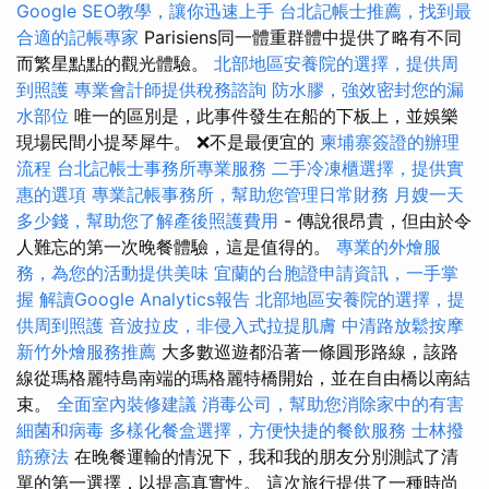
Google SEO教學，讓你迅速上手
台北記帳士推薦，找到最
合適的記帳專家
Parisiens同一體重群體中提供了略有不同
而繁星點點的觀光體驗。
北部地區安養院的選擇，提供周
到照護
專業會計師提供稅務諮詢
防水膠，強效密封您的漏
水部位
唯一的區別是，此事件發生在船的下板上，並娛樂
現場民間小提琴犀牛。 ❌不是最便宜的
柬埔寨簽證的辦理
流程
台北記帳士事務所專業服務
二手冷凍櫃選擇，提供實
惠的選項
專業記帳事務所，幫助您管理日常財務
月嫂一天
多少錢，幫助您了解產後照護費用
- 傳說很昂貴，但由於令
人難忘的第一次晚餐體驗，這是值得的。
專業的外燴服
務，為您的活動提供美味
宜蘭的台胞證申請資訊，一手掌
握
解讀Google Analytics報告
北部地區安養院的選擇，提
供周到照護
音波拉皮，非侵入式拉提肌膚
中清路放鬆按摩
新竹外燴服務推薦
大多數巡遊都沿著一條圓形路線，該路
線從瑪格麗特島南端的瑪格麗特橋開始，並在自由橋以南結
束。
全面室內裝修建議
消毒公司，幫助您消除家中的有害
細菌和病毒
多樣化餐盒選擇，方便快捷的餐飲服務
士林撥
筋療法
在晚餐運輸的情況下，我和我的朋友分別測試了清
單的第一選擇，以提高真實性。 這次旅行提供了一種時尚