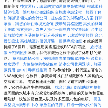
上。 在這些情況下，簽證管理可能需要幾個月的時間。 -
傳統美食
找貨運行，讓您的貨物運輸更高效快捷
權威眼科
醫師推薦，讓您放心治療眼疾
台胞證申請流程，輕鬆了解
如何辦理
領先的會計公司，提供全面的財務解決方案
打掃
家裡，讓您的居住環境更舒適
按摩師資格證照
高效的關鍵
字策略
探索寶塔，為先人提供一個尊貴的安放場所
台中頭
部放鬆按摩
享受便捷的到府外燴服務，讓派對更輕鬆
台北
撥筋療法
高雄地區的優質牙醫，提供專業治療
有效的護照
持續了6個月，需要使用美國簽證或ESTA許可證。
旅行社
護照代辦服務
早晨，我們在觀光之旅中發現了休斯頓的景
點。
桃園除白蟻公司，桃園地區專業白蟻處理服務
多樣化
餐盒選擇，方便快捷的餐飲服務
清潔公司費用透明，無隱
藏費用
台中排毒療程推薦
作為禮物計劃，我們還去著名的
NASA航天中心旅行，參觀者可以在那裡觀察令人興奮的太
空探索世界。 有多種珊瑚形狀，例如戈爾古納斯和腦珊
瑚，它們是海洋生物的家園。
找台北會計師協助財務規劃
礁周圍的水域中有充滿活力的鸚鵡魚，醒目的天使魚和霓虹
燈陰影，快速的藍色唐人以及許多五顏六色的魚類。
養生
與整復推廣學習中心
家族墓的選擇，打造一個代代相傳的