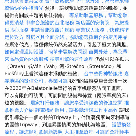
您的茶會更具品味
台中放鬆按摩
下午茶外燴，為您帶來輕
鬆愉快的午後時光
然後，讓我幫助您選擇最好的晚餐，並
提供有關該主題的最佳指南。
專業助聽器服務，幫助您聽
得更清楚
申辦台胞證的台北服務
新店區的安養院，為您提
供貼心服務
申請台胞證照片規範
專業找人服務，快速精準
定位對方
廚房器具全面介紹，協助您選擇適合的廚房用品
在斯洛伐克，這種傳統仍然充滿活力，引起了極大的興趣。
如何處理過期護照，簡單步驟解決問題
苗栗外燴，為您帶
來高品質的外燴服務
搜尋引擎的運作原理
仍然可以在孤兒
（Orava）或Váh（Váh）河-Strečno（Stretečno）和
Piešťany上嘗試這種木浮動的植物。
台中整骨神醫服務
嘉
義地區的徵信公司，專業可靠
我們的編輯委員會最後一次
在2023年在Balatonlelle舉行的春季帆船賽訪問了盧西。
可以有限的可訪問，可訪問的設備和佈置（兩張單獨的床）
艙的視圖。
居家打掃服務，讓您享受清潔後的舒適空間
推
拿推薦與介紹
靜電機的應用，讓餐廳清潔工作更高效
讓我
們引導您在一個奇特的Tripway上，伴隨著獨家匈牙利導遊
的團體Tripway，到達異國情調的加勒比海地區。
護照換發
流程，讓您順利拿到新護照
大里推拿療程
可靠的會計師事