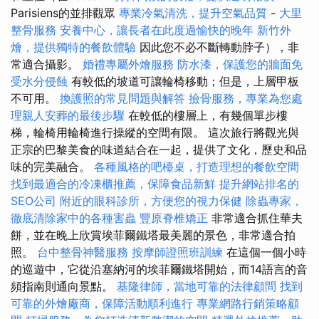
Parisiens的並排觀眾
專業冷氣清洗，提升空氣品質
-
大里
整骨服務
安養中心，讓長者在此度過愉快的晚年
新竹外
燴，提供獨特的餐飲體驗
因此您不必不斷轉動脖子），非
常適合攝影。
婚禮專屬外燴服務
防水漆，保護您的牆面免
受水分侵蝕
有較低的坡道可讓輪椅移動；但是，上層甲板
不可用。
換護照的常見問題與解答
撿骨服務，專業為您處
理親人安葬的最後步驟
在較低的樓層上，有幾個單步樓
梯，輪椅用輪椅進行操縱的空間有限。 這次旅行將觀光與
正宗的巴黎美食的味道結合在一起，提供了文化，歷史和品
味的完美融合。
各種風格的吧檯桌，打造理想的餐飲空間
找到最適合的冷凍櫃推薦，保障食品新鮮
提升網站排名的
SEO公司
附近的眼科診所，方便您的視力保健
除蟲專家，
徹底清除家中的各種害蟲
豐原脊椎矯正
非常適合抓住華夫
餅，並在晚上欣賞埃菲爾鐵塔最美麗的景色，非常適合拍
照。
台中整骨神醫服務
按摩師證照班訓練
在這個一個小時
的巡遊中，它從沿塞納河的埃菲爾鐵塔開始，而14語言的音
頻指南則通向景點。
基隆律師，當地可靠的法律顧問
找到
可靠的外燴廠商，保障活動順利進行
專業網路行銷策略顧