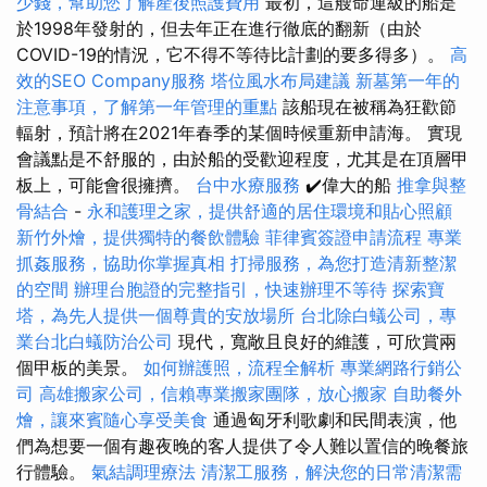
少錢，幫助您了解產後照護費用
最初，這艘命運級的船是
於1998年發射的，但去年正在進行徹底的翻新（由於
COVID-19的情況，它不得不等待比計劃的要多得多）。
高
效的SEO Company服務
塔位風水布局建議
新墓第一年的
注意事項，了解第一年管理的重點
該船現在被稱為狂歡節
輻射，預計將在2021年春季的某個時候重新申請海。 實現
會議點是不舒服的，由於船的受歡迎程度，尤其是在頂層甲
板上，可能會很擁擠。
台中水療服務
✔️偉大的船
推拿與整
骨結合
-
永和護理之家，提供舒適的居住環境和貼心照顧
新竹外燴，提供獨特的餐飲體驗
菲律賓簽證申請流程
專業
抓姦服務，協助你掌握真相
打掃服務，為您打造清新整潔
的空間
辦理台胞證的完整指引，快速辦理不等待
探索寶
塔，為先人提供一個尊貴的安放場所
台北除白蟻公司，專
業台北白蟻防治公司
現代，寬敞且良好的維護，可欣賞兩
個甲板的美景。
如何辦護照，流程全解析
專業網路行銷公
司
高雄搬家公司，信賴專業搬家團隊，放心搬家
自助餐外
燴，讓來賓隨心享受美食
通過匈牙利歌劇和民間表演，他
們為想要一個有趣夜晚的客人提供了令人難以置信的晚餐旅
行體驗。
氣結調理療法
清潔工服務，解決您的日常清潔需