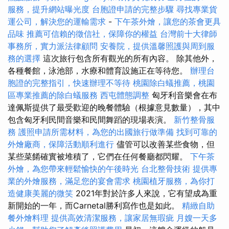
服務，提升網站曝光度
台胞證申請的完整步驟
尋找專業貨
運公司，解決您的運輸需求
-
下午茶外燴，讓您的茶會更具
品味
推薦可信賴的徵信社，保障你的權益
台灣前十大律師
事務所，實力派法律顧問
安養院，提供溫馨照護與周到服
務的選擇
這次旅行包含所有觀光的所有內容。 除其他外，
各種餐館，泳池部，水療和體育設施正在等待您。
辦理台
胞證的完整指引，快速辦理不等待
桃園除白蟻推薦，桃園
區專業推薦的除白蟻服務
西屯體態調整
匈牙利音樂會在布
達佩斯提供了最受歡迎的晚餐體驗（根據意見數量），其中
包含匈牙利民間音樂和民間舞蹈的現場表演。
新竹整骨服
務
護照申請所需材料，為您的出國旅行做準備
找到可靠的
外燴廠商，保障活動順利進行
儘管可以改善某些食物，但
某些菜餚確實被堆積了，它們在任何餐廳都閃耀。
下午茶
外燴，為您帶來輕鬆愉快的午後時光
台北整骨技術
提供專
業的外燴服務，滿足您的宴會需求
桃園植牙服務，為你打
造健康美麗的微笑
2021年對於許多人來說，它有望成為重
新開始的一年，而Carnetal勝利寫作也是如此。
精緻自助
餐外燴料理
提供高效清潔服務，讓家居無瑕疵
月嫂一天多