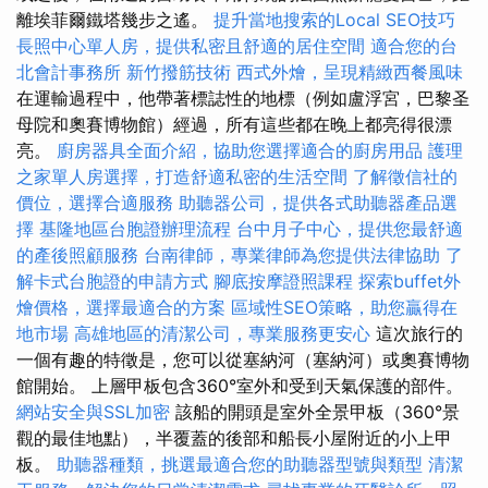
離埃菲爾鐵塔幾步​​之遙。
提升當地搜索的Local SEO技巧
長照中心單人房，提供私密且舒適的居住空間
適合您的台
北會計事務所
新竹撥筋技術
西式外燴，呈現精緻西餐風味
在運輸過程中，他帶著標誌性的地標（例如盧浮宮，巴黎圣
母院和奧賽博物館）經過，所有這些都在晚上都亮得很漂
亮。
廚房器具全面介紹，協助您選擇適合的廚房用品
護理
之家單人房選擇，打造舒適私密的生活空間
了解徵信社的
價位，選擇合適服務
助聽器公司，提供各式助聽器產品選
擇
基隆地區台胞證辦理流程
台中月子中心，提供您最舒適
的產後照顧服務
台南律師，專業律師為您提供法律協助
了
解卡式台胞證的申請方式
腳底按摩證照課程
探索buffet外
燴價格，選擇最適合的方案
區域性SEO策略，助您贏得在
地市場
高雄地區的清潔公司，專業服務更安心
這次旅行的
一個有趣的特徵是，您可以從塞納河（塞納河）或奧賽博物
館開始。 上層甲板包含360°室外和受到天氣保護的部件。
網站安全與SSL加密
該船的開頭是室外全景甲板（360°景
觀的最佳地點），半覆蓋的後部和船長小屋附近的小上甲
板。
助聽器種類，挑選最適合您的助聽器型號與類型
清潔