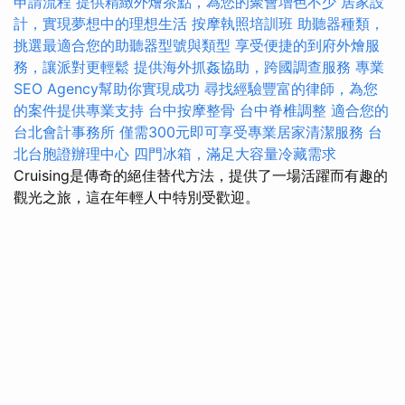
申請流程
提供精緻外燴茶點，為您的聚會增色不少
居家設
計，實現夢想中的理想生活
按摩執照培訓班
助聽器種類，
挑選最適合您的助聽器型號與類型
享受便捷的到府外燴服
務，讓派對更輕鬆
提供海外抓姦協助，跨國調查服務
專業
SEO Agency幫助你實現成功
尋找經驗豐富的律師，為您
的案件提供專業支持
台中按摩整骨
台中脊椎調整
適合您的
台北會計事務所
僅需300元即可享受專業居家清潔服務
台
北台胞證辦理中心
四門冰箱，滿足大容量冷藏需求
Cruising是傳奇的絕佳替代方法，提供了一場活躍而有趣的
觀光之旅，這在年輕人中特別受歡迎。