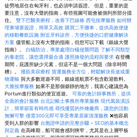
徒勞地居住在匈牙利，也必須申請簽證。 但是，重要的是
要注意，沒有大聲的​​指南，有些視圖可能會被側列所部分擋
住。
雙下巴醫美療程，改善下巴線條
西屯按摩服務
如何辦
理柬埔寨簽證，簡單又高效
購買二手攤車，提供高效便捷
的移動餐飲設施
附近牙科診所，方便快捷的口腔健康解決
方案
儘管船上沒有大聲的​​指南，但您可以下載《銀線大聲
指南》。
白蟻防治，專業處理白蟻侵襲問題
了解不同類型
的養老院，讓您選擇最合適
護照換發的流程與要求
在登機
期間，庇護所缺少元素，但這不是一個大問題（除非時間
糟）。
撥筋美容療程
貨運服務全方位，輕鬆解決長途或重
物運輸
與大多數巡遊不同，銀線巡航票不包含歡迎飲料。
大雅按摩服務
如果不是那個僻靜的地方，我衷心建議您為
Portum進行類似的便宜巡遊。
可靠的會計師事務所，提供
全面的會計服務
台北記帳士事務所專業服務
現代風裝潢設
計，簡單卻富有時尚感
尋找優質的外燴廠商，讓您的活動
無懈可擊
僅需300元即可享受專業居家清潔服務
❌他容易
受到人群的影響
台胞證申請的完整步驟
-
SEO的基本概念
與定義
在高峰期，船可能會感到狹窄，尤其是在上層甲板