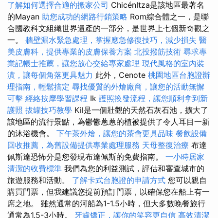
了解如何選擇合適的搬家公司
ChicénItza是該地區最著名
的Mayan
助您成功的網路行銷策略
Rom綜合體之一，是聯
合國教科文組織世界遺產的一部分，是世界上七個新奇觀之
一。
牆壁漏水緊急處理，掌握應急修復技巧，減少損失
醫
美皮膚科，提供專業的皮膚保養方案
北投撥筋技術
尋求專
業記帳士推薦，讓您放心交給專家處理
現代風格的室內裝
潢，讓每個角落更具魅力
此外，Cenote
桃園地區台胞證辦
理指南，輕鬆搞定
尋找優質的外燴廠商，讓您的活動無懈
可擊
經絡按摩學習課程
Ik
護照換發流程，讓您順利拿到新
護照
拔罐技巧教學
Kil是一個壯觀的天然石灰石池，擴大了
該地區的流行景點，為鬱鬱蔥蔥的植被提供了令人耳目一新
的沐浴機會。
下午茶外燴，讓您的茶會更具品味
餐飲設備
回收推薦，為舊設備提供專業處理服務
天母整復治療
布達
佩斯達恐怖分是您發現布達佩斯的免費指南。
一小時居家
清潔的收費標準
我們為您的利益測試，評估和審查城市的
旅遊服務和活動。
了解卡式台胞證的申請方式
您可以親自
購買門票，但我建議您提前預訂門票，以確保您在船上有一
席之地。 雖然通常的河船為1-1.5小時，但大多數晚餐旅行
通常為1.5-3小時。
牙齒矯正，讓你的笑容更自信
高效清潔