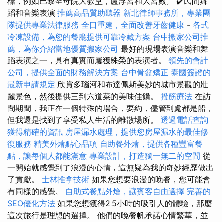
標，例如巴黎圣母院大教堂，盧浮宮和大宮殿。 ✔️民間舞
蹈和音樂表演
推薦高品質助聽器
新北律師事務所，專業團
隊提供專業法律服務
全口重建，全面改善牙齒健康
-
各式
冷凍設備，為您的餐廳提供可靠冷藏方案
台中搬家公司推
薦，為你介紹當地優質搬家公司
最好的現場表演音樂和舞
蹈表演之一，具有真實而屢獲殊榮的表演者。
領先的會計
公司，提供全面的財務解決方案
台中骨盆矯正
泰國簽證的
最新申請規定
欣賞多瑙河和布達佩斯美妙的城市景觀的壯
麗景色，然後提供三到六道菜的美味佳餚。
撥筋療法
在訪
問期間，我正在一個特殊的場合，要約，儘管到處都是船，
但我還是找到了享受私人生活的離散場所。
透過電話查詢
獲得精確的資訊
房屋漏水處理，提供您房屋漏水的最佳修
復服務
精美外燴點心品項
自助餐外燴，提供各種豐富餐
點，讓每個人都能滿意
專業設計，打造獨一無二的空間
從
一開始就感覺到了浪漫的心情，這無疑為我的奇妙經歷做出
了貢獻。
士林推拿技術
如果您想要浪漫的晚餐，您可能會
有同樣的感覺。
自助式餐點外燴，讓賓客自由選擇
完善的
SEO優化方法
如果您想獲得2.5小時的吸引人的體驗，那麼
這次旅行是理想的選擇。 他們的晚餐帆承諾心情繁華，並