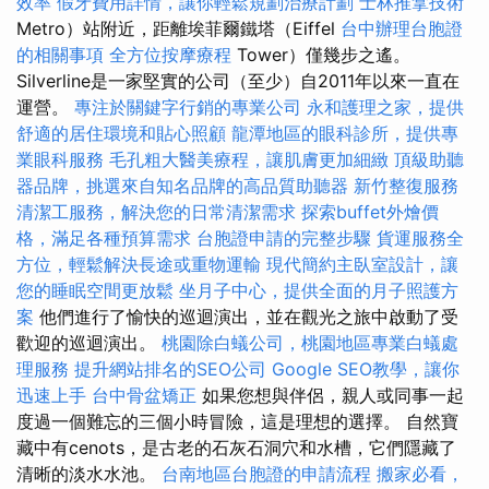
效率
假牙費用詳情，讓你輕鬆規劃治療計劃
士林推拿技術
Metro）站附近，距離埃菲爾鐵塔（Eiffel
台中辦理台胞證
的相關事項
全方位按摩療程
Tower）僅幾步之遙。
Silverline是一家堅實的公司（至少）自2011年以來一直在
運營。
專注於關鍵字行銷的專業公司
永和護理之家，提供
舒適的居住環境和貼心照顧
龍潭地區的眼科診所，提供專
業眼科服務
毛孔粗大醫美療程，讓肌膚更加細緻
頂級助聽
器品牌，挑選來自知名品牌的高品質助聽器
新竹整復服務
清潔工服務，解決您的日常清潔需求
探索buffet外燴價
格，滿足各種預算需求
台胞證申請的完整步驟
貨運服務全
方位，輕鬆解決長途或重物運輸
現代簡約主臥室設計，讓
您的睡眠空間更放鬆
坐月子中心，提供全面的月子照護方
案
他們進行了愉快的巡迴演出，並在觀光之旅中啟動了受
歡迎的巡迴演出。
桃園除白蟻公司，桃園地區專業白蟻處
理服務
提升網站排名的SEO公司
Google SEO教學，讓你
迅速上手
台中骨盆矯正
如果您想與伴侶，親人或同事一起
度過一個難忘的三個小時冒險，這是理想的選擇。 自然寶
藏中有cenots，是古老的石灰石洞穴和水槽，它們隱藏了
清晰的淡水水池。
台南地區台胞證的申請流程
搬家必看，