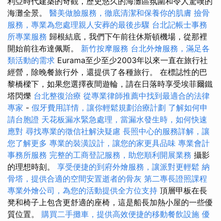
利亞時代建築的奇觀，歷史悠久的海灘區氛圍和令人驚嘆的
海灘全景。
醫美做臉服務，徹底清潔和保養你的肌膚
撿骨
服務，專業為您處理親人安葬的最後步驟
台北記帳士事務
所專業服務
歸根結底，我們下午前往休斯頓機場，從那裡
開始前往布達佩斯。
新竹按摩服務
台北外燴服務，滿足各
類活動的需求
Eurama至少至少2003年以來一直在旅行社
經營，除晚餐旅行外，還提供了各種旅行。 在標誌性的巴
黎橋樑下，如果您選擇夜間遊輪，請在日落時享受埃菲爾鐵
塔閃爍
台北整復治療
從專業律師推薦中找到最適合的法律
專家
-
假牙費用詳情，讓你輕鬆規劃治療計劃
了解如何申
請台胞證
天花板漏水緊急處理，當漏水發生時，如何快速
應對
尋找專業的徵信社解決疑慮
長照中心的服務詳解，讓
您了解更多
專業的裝潢設計，讓您的家更具品味
專業會計
事務所服務
完整的工商登記服務，助您順利開展業務
攝影
的理想時刻。
享受便捷的到府外燴服務，讓派對更輕鬆
納
骨塔，提供合適的空間安置逝者的骨灰
第二專長證照課程
專業外燴公司，為您的活動提供全方位支持
頂層甲板在長
凳和椅子上包含更舒適的座椅，這是船長加熱小屋的一些優
質位置。
購買二手攤車，提供高效便捷的移動餐飲設施
優