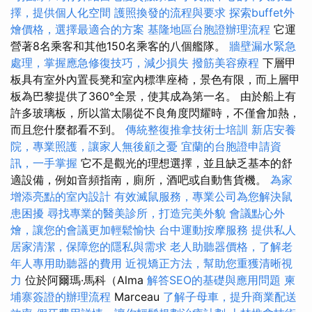
擇，提供個人化空間
護照換發的流程與要求
探索buffet外
燴價格，選擇最適合的方案
基隆地區台胞證辦理流程
它運
營著8名乘客和其他150名乘客的八個艦隊。
牆壁漏水緊急
處理，掌握應急修復技巧，減少損失
撥筋美容療程
下層甲
板具有室外內置長凳和室內標準座椅，景色有限，而上層甲
板為巴黎提供了360°全景，使其成為第一名。 由於船上有
許多玻璃板，所以當太陽從不良角度閃耀時，不僅會加熱，
而且您什麼都看不到。
傳統整復推拿技術士培訓
新店安養
院，專業照護，讓家人無後顧之憂
宜蘭的台胞證申請資
訊，一手掌握
它不是觀光的理想選擇，並且缺乏基本的舒
適設備，例如音頻指南，廁所，酒吧或自動售貨機。
為家
增添亮點的室內設計
有效滅鼠服務，專業公司為您解決鼠
患困擾
尋找專業的醫美診所，打造完美外貌
會議點心外
燴，讓您的會議更加輕鬆愉快
台中運動按摩服務
提供私人
居家清潔，保障您的隱私與需求
老人助聽器價格，了解老
年人專用助聽器的費用
近視矯正方法，幫助您重獲清晰視
力
位於阿爾瑪·馬科（Alma
解答SEO的基礎與應用問題
柬
埔寨簽證的辦理流程
Marceau
了解子母車，提升商業配送