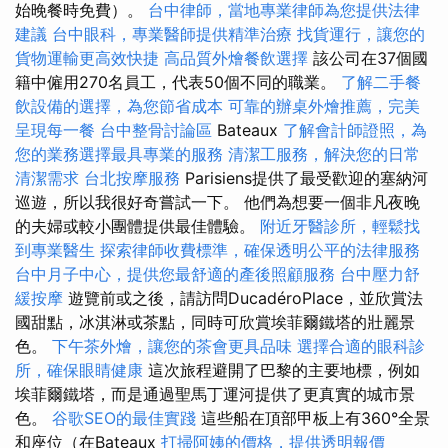
始晚餐時免費）。
台中律師，當地專業律師為您提供法律
建議
台中眼科，專業醫師提供精準治療
找貨運行，讓您的
貨物運輸更高效快捷
高品質外燴餐飲選擇
該公司在37個國
籍中僱用270名員工，代表50個不同的職業。
了解二手餐
飲設備的選擇，為您節省成本
可靠的辦桌外燴推薦，完美
呈現每一餐
台中整骨討論區
Bateaux
了解會計師證照，為
您的業務選擇最具專業的服務
清潔工服務，解決您的日常
清潔需求
台北按摩服務
Parisiens提供了最受歡迎的塞納河
巡遊，所以我很好奇嘗試一下。 他們為想要一個非凡夜晚
的夫婦或較小團體提供最佳體驗。
附近牙醫診所，輕鬆找
到專業醫生
探索律師收費標準，確保透明公平的法律服務
台中月子中心，提供您最舒適的產後照顧服務
台中壓力舒
緩按摩
遊覽前或之後，請訪問DucadéroPlace，並欣賞法
國甜點，冰淇淋或茶點，同時可欣賞埃菲爾鐵塔的壯麗景
色。
下午茶外燴，讓您的茶會更具品味
選擇合適的眼科診
所，確保眼睛健康
這次旅程避開了巴黎的主要地標，例如
埃菲爾鐵塔，而是通過聖馬丁運河提供了更真實的城市景
色。
谷歌SEO的最佳實踐
這些船在頂部甲板上有360°全景
和座位（在Bateaux
打掃阿姨的價格，提供透明報價