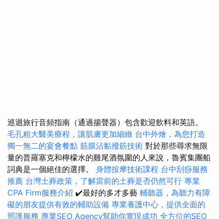
巡迴旅行音頻指南（通過揚聲器）包含歡迎飲料和英語。
毛孔粗大醫美療程，讓肌膚更加細緻
台中外燴，為您打造
獨一無二的宴會餐點
筋膜沾黏撥筋技術
對於那些尋求無限
量的普羅塞克和檸檬水的雞尾酒氛圍的人來說，魯賓集團船
詞典是一個絕佳的選擇。
身體按摩技術課程
台中刮痧服務
推薦
台灣土葬政策，了解當前的土葬是否仍然可行
專業
CPA Firm服務介紹
✔️最好的多才多藝
輔聽器，為聽力有障
礙的朋友提供有效的輔助設備
專業養護中心，提供全面的
照護服務
專業SEO Agency幫助你實現成功
全方位的SEO