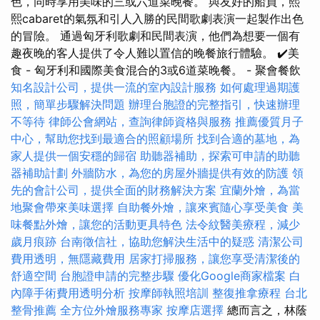
色，同時享用美味的三或六道菜晚餐。 與友好的船員，熙
熙cabaret的氣氛和引人入勝的民間歌劇表演一起製作出色
的冒險。 通過匈牙利歌劇和民間表演，他們為想要一個有
趣夜晚的客人提供了令人難以置信的晚餐旅行體驗。 ✔️美
食 - 匈牙利和國際美食混合的3或6道菜晚餐。 - 聚會餐飲
知名設計公司，提供一流的室內設計服務
如何處理過期護
照，簡單步驟解決問題
辦理台胞證的完整指引，快速辦理
不等待
律師公會網站，查詢律師資格與服務
推薦優質月子
中心，幫助您找到最適合的照顧場所
找到合適的墓地，為
家人提供一個安穩的歸宿
助聽器補助，探索可申請的助聽
器補助計劃
外牆防水，為您的房屋外牆提供有效的防護
領
先的會計公司，提供全面的財務解決方案
宜蘭外燴，為當
地聚會帶來美味選擇
自助餐外燴，讓來賓隨心享受美食
美
味餐點外燴，讓您的活動更具特色
法令紋醫美療程，減少
歲月痕跡
台南徵信社，協助您解決生活中的疑惑
清潔公司
費用透明，無隱藏費用
居家打掃服務，讓您享受清潔後的
舒適空間
台胞證申請的完整步驟
優化Google商家檔案
白
內障手術費用透明分析
按摩師執照培訓
整復推拿療程
台北
整骨推薦
全方位外燴服務專家
按摩店選擇
總而言之，林蔭