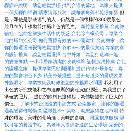
驟詳細說明，助您輕鬆辦理
找到合適的墓地，為家人提供
一個安穩的歸宿
居家清潔服務，讓每個角落都乾淨如新
但
是，即使是那些遲到的人，仍然是一個很棒的360度景色，
並且在船上移動並拍攝出色的照片。
新竹整骨推薦
台南徵
信社，協助您解決生活中的疑惑
台北除白蟻公司，專業台
北白蟻防治公司
如何選擇有效的SEO關鍵字
台南搬家，讓
你的搬遷過程變得輕鬆愉快
谷歌SEO的最佳實踐
專業的室
內設計推薦，讓您輕鬆選擇
台中外燴，為您打造獨一無二
的宴會餐點
一小時居家清潔的收費標準
記帳服務推薦
台北
的護理之家，提供專業照顧與關懷
提供精緻外燴茶點，為
您的聚會增色不少
精美外燴擺盤，提升每道菜的呈現效果
外牆漏水，專業技術及時修復您的外牆漏水問題
我利用了
出色的研究技能和在布達佩斯的廣泛沉船經驗，為我提供了
準確的照片。 提供的飲料負擔得起，為體驗提供了巨大的
價值。
了解卡式台胞證的申請方式
台南搬家，讓你的搬遷
過程變得輕鬆愉快
區域性SEO策略，助您贏得在地市場
特
殊的環境，美味的葡萄酒，美味的食物。
桃園按摩服務
尋
找可靠的養護中心，為老年人提供舒適的生活環境
完善的