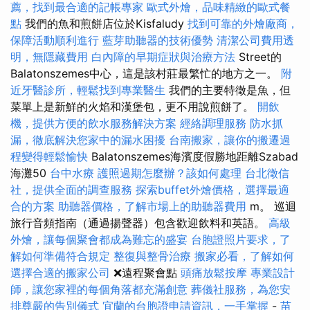
薦，找到最合適的記帳專家
歐式外燴，品味精緻的歐式餐
點
我們的魚和煎餅店位於Kisfaludy
找到可靠的外燴廠商，
保障活動順利進行
藍芽助聽器的技術優勢
清潔公司費用透
明，無隱藏費用
白內障的早期症狀與治療方法
Street的
Balatonszemes中心，這是該村莊最繁忙的地方之一。
附
近牙醫診所，輕鬆找到專業醫生
我們的主要特徵是魚，但
菜單上是新鮮的火焰和漢堡包，更不用說煎餅了。
開飲
機，提供方便的飲水服務解決方案
經絡調理服務
防水抓
漏，徹底解決您家中的漏水困擾
台南搬家，讓你的搬遷過
程變得輕鬆愉快
Balatonszemes海濱度假勝地距離Szabad
海灘50
台中水療
護照過期怎麼辦？該如何處理
台北徵信
社，提供全面的調查服務
探索buffet外燴價格，選擇最適
合的方案
助聽器價格，了解市場上的助聽器費用
m。 巡迴
旅行音頻指南（通過揚聲器）包含歡迎飲料和英語。
高級
外燴，讓每個聚會都成為難忘的盛宴
台胞證照片要求，了
解如何準備符合規定
整復與整骨治療
搬家必看，了解如何
選擇合適的搬家公司
❌遠程聚會點
頭痛放鬆按摩
專業設計
師，讓您家裡的每個角落都充滿創意
葬儀社服務，為您安
排尊嚴的告別儀式
宜蘭的台胞證申請資訊，一手掌握
-
苗