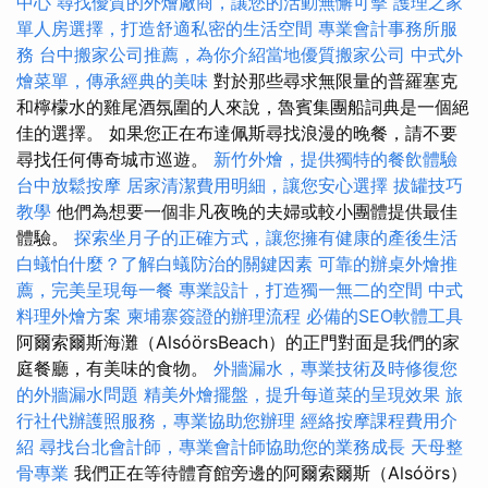
中心
尋找優質的外燴廠商，讓您的活動無懈可擊
護理之家
單人房選擇，打造舒適私密的生活空間
專業會計事務所服
務
台中搬家公司推薦，為你介紹當地優質搬家公司
中式外
燴菜單，傳承經典的美味
對於那些尋求無限量的普羅塞克
和檸檬水的雞尾酒氛圍的人來說，魯賓集團船詞典是一個絕
佳的選擇。 如果您正在布達佩斯尋找浪漫的晚餐，請不要
尋找任何傳奇城市巡遊。
新竹外燴，提供獨特的餐飲體驗
台中放鬆按摩
居家清潔費用明細，讓您安心選擇
拔罐技巧
教學
他們為想要一個非凡夜晚的夫婦或較小團體提供最佳
體驗。
探索坐月子的正確方式，讓您擁有健康的產後生活
白蟻怕什麼？了解白蟻防治的關鍵因素
可靠的辦桌外燴推
薦，完美呈現每一餐
專業設計，打造獨一無二的空間
中式
料理外燴方案
柬埔寨簽證的辦理流程
必備的SEO軟體工具
阿爾索爾斯海灘（AlsóörsBeach）的正門對面是我們的家
庭餐廳，有美味的食物。
外牆漏水，專業技術及時修復您
的外牆漏水問題
精美外燴擺盤，提升每道菜的呈現效果
旅
行社代辦護照服務，專業協助您辦理
經絡按摩課程費用介
紹
尋找台北會計師，專業會計師協助您的業務成長
天母整
骨專業
我們正在等待體育館旁邊的阿爾索爾斯（Alsóörs）