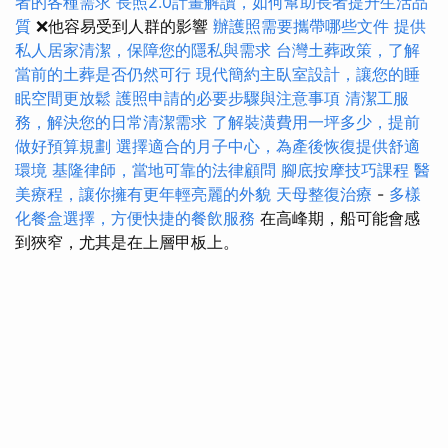
者的各種需求
長照2.0計畫解讀，如何幫助長者提升生活品
質
❌他容易受到人群的影響
辦護照需要攜帶哪些文件
提供
私人居家清潔，保障您的隱私與需求
台灣土葬政策，了解
當前的土葬是否仍然可行
現代簡約主臥室設計，讓您的睡
眠空間更放鬆
護照申請的必要步驟與注意事項
清潔工服
務，解決您的日常清潔需求
了解裝潢費用一坪多少，提前
做好預算規劃
選擇適合的月子中心，為產後恢復提供舒適
環境
基隆律師，當地可靠的法律顧問
腳底按摩技巧課程
醫
美療程，讓你擁有更年輕亮麗的外貌
天母整復治療
-
多樣
化餐盒選擇，方便快捷的餐飲服務
在高峰期，船可能會感
到狹窄，尤其是在上層甲板上。