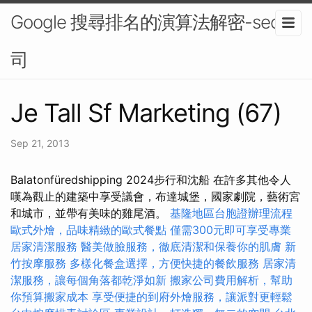
Google 搜尋排名的演算法解密-seo公
司
Je Tall Sf Marketing (67)
Sep 21, 2013
Balatonfüredshipping 2024步行和沈船 在許多其他令人
嘆為觀止的建築中享受議會，布達城堡，國家劇院，藝術宮
和城市，並帶有美味的雞尾酒。
基隆地區台胞證辦理流程
歐式外燴，品味精緻的歐式餐點
僅需300元即可享受專業
居家清潔服務
醫美做臉服務，徹底清潔和保養你的肌膚
新
竹按摩服務
多樣化餐盒選擇，方便快捷的餐飲服務
居家清
潔服務，讓每個角落都乾淨如新
搬家公司費用解析，幫助
你預算搬家成本
享受便捷的到府外燴服務，讓派對更輕鬆