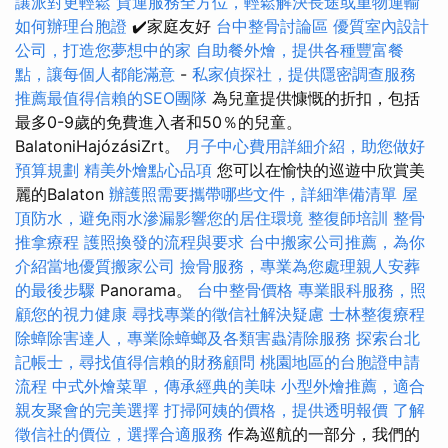
讓派對更輕鬆
貨運服務全方位，輕鬆解決長途或重物運輸
如何辦理台胞證
✔️家庭友好
台中整骨討論區
優質室內設計
公司，打造您夢想中的家
自助餐外燴，提供各種豐富餐
點，讓每個人都能滿意
-
私家偵探社，提供隱密調查服務
推薦最值得信賴的SEO團隊
為兒童提供慷慨的折扣，包括
最多0-9歲的免費進入者和50％的兒童。
BalatoniHajózásiZrt。
月子中心費用詳細介紹，助您做好
預算規劃
精美外燴點心品項
您可以在愉快的巡遊中欣賞美
麗的Balaton
辦護照需要攜帶哪些文件，詳細準備清單
屋
頂防水，避免雨水滲漏影響您的居住環境
整復師培訓
整骨
推拿療程
護照換發的流程與要求
台中搬家公司推薦，為你
介紹當地優質搬家公司
撿骨服務，專業為您處理親人安葬
的最後步驟
Panorama。
台中整骨價格
專業眼科服務，照
顧您的視力健康
尋找專業的徵信社解決疑慮
士林整復療程
除蟑除害達人，專業除蟑螂及各類害蟲清除服務
探索台北
記帳士，尋找值得信賴的財務顧問
桃園地區的台胞證申請
流程
中式外燴菜單，傳承經典的美味
小型外燴推薦，適合
親友聚會的完美選擇
打掃阿姨的價格，提供透明報價
了解
徵信社的價位，選擇合適服務
作為巡航的一部分，我們的