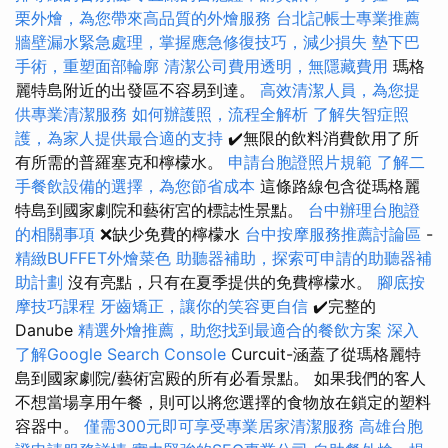
栗外燴，為您帶來高品質的外燴服務
台北記帳士專業推薦
牆壁漏水緊急處理，掌握應急修復技巧，減少損失
墊下巴
手術，重塑面部輪廓
清潔公司費用透明，無隱藏費用
瑪格
麗特島附近的出發區不容易到達。
高效清潔人員，為您提
供專業清潔服務
如何辦護照，流程全解析
了解失智症照
護，為家人提供最合適的支持
✔️無限的飲料消費飲用了所
有所需的普羅塞克和檸檬水。
申請台胞證照片規範
了解二
手餐飲設備的選擇，為您節省成本
這條路線包含從瑪格麗
特島到國家劇院和藝術宮的標誌性景點。
台中辦理台胞證
的相關事項
❌缺少免費的檸檬水
台中按摩服務推薦討論區
-
精緻BUFFET外燴菜色
助聽器補助，探索可申請的助聽器補
助計劃
沒有亮點，只有在夏季提供的免費檸檬水。
腳底按
摩技巧課程
牙齒矯正，讓你的笑容更自信
✔️完整的
Danube
精選外燴推薦，助您找到最適合的餐飲方案
深入
了解Google Search Console
Curcuit-涵蓋了從瑪格麗特
島到國家劇院/藝術宮殿的所有必看景點。 如果我們的客人
不想當場享用午餐，則可以將您選擇的食物放在鎖定的塑料
容器中。
僅需300元即可享受專業居家清潔服務
高雄台胞