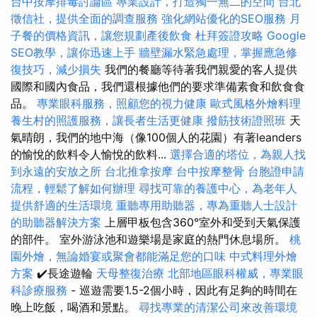
台中按摩排毒討論區
專業設計，打造獨一無二的空間
台北
徵信社，提供全面的調查服務
強化網站優化的SEO服務
月
子餐的價格資訊，讓您規劃產後飲食
杜拜簽證攻略
Google
SEO教學，讓你迅速上手
牆壁漏水緊急處理，掌握應急修
復技巧，減少損失
我們的餐廳等待著我們親愛的客人提供
國際和國內食品，我們還根據他們的要求準備素食和飲食食
品。
專業眼科服務，照顧您的視力健康
歐式風格外燴料理
養生村的照護服務，讓長者生活更健康
撥筋技術證照班
天
氣晴朗，我們的地中海（像100個人的花園）有著leanders
的愉悅的飲料令人愉悅的飲料...
選擇合適的塔位，為親人找
到永遠的安放之所
台北推拿按摩
台中按摩整骨
台胞證申請
流程，輕鬆了解如何辦理
尋找可靠的養護中心，為老年人
提供舒適的生活環境
重聽專用助聽器，專為重聽人士設計
的助聽器解決方案
上層甲板包含360°室外和受到天氣保護
的部件。 室外游泳池和遊樂場是家庭的熱門休息場所。
桃
園外燴，無論婚宴或聚會都能滿足您的口味
中式料理外燴
方案
✔️長途遊輪
天母整復治療
北部地區眼科權威，專業眼
科診療服務
- 巡遊需要1.5-2個小時，因此有足夠的時間在
晚上吃飯，喝酒和景點。
尋找專業的清潔公司來改善環境