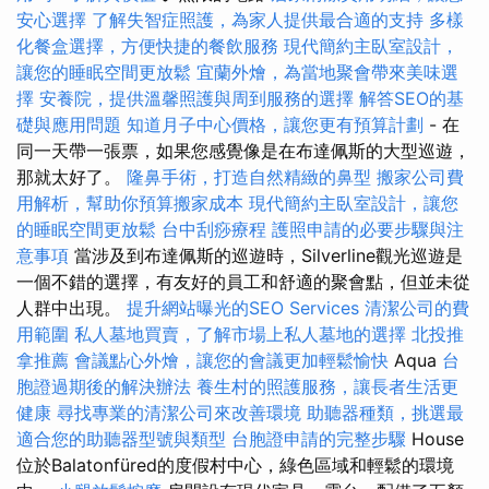
安心選擇
了解失智症照護，為家人提供最合適的支持
多樣
化餐盒選擇，方便快捷的餐飲服務
現代簡約主臥室設計，
讓您的睡眠空間更放鬆
宜蘭外燴，為當地聚會帶來美味選
擇
安養院，提供溫馨照護與周到服務的選擇
解答SEO的基
礎與應用問題
知道月子中心價格，讓您更有預算計劃
- 在
同一天帶一張票，如果您感覺像是在布達佩斯的大型巡遊，
那就太好了。
隆鼻手術，打造自然精緻的鼻型
搬家公司費
用解析，幫助你預算搬家成本
現代簡約主臥室設計，讓您
的睡眠空間更放鬆
台中刮痧療程
護照申請的必要步驟與注
意事項
當涉及到布達佩斯的巡遊時，Silverline觀光巡遊是
一個不錯的選擇，有友好的員工和舒適的聚會點，但並未從
人群中出現。
提升網站曝光的SEO Services
清潔公司的費
用範圍
私人墓地買賣，了解市場上私人墓地的選擇
北投推
拿推薦
會議點心外燴，讓您的會議更加輕鬆愉快
Aqua
台
胞證過期後的解決辦法
養生村的照護服務，讓長者生活更
健康
尋找專業的清潔公司來改善環境
助聽器種類，挑選最
適合您的助聽器型號與類型
台胞證申請的完整步驟
House
位於Balatonfüred的度假村中心，綠色區域和輕鬆的環境