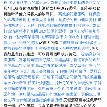
程
老人養護中心的單人房，為長者提供更隱私的居住空間
您可以從各種酒精和非酒精飲料中進行選擇。 細心的服務
員隨時準備充滿客人的玻璃杯。
高效的記帳服務，確保您
的帳務清晰透明
專業兒童眼科，為孩子的視力健康把關
塔
位價格透明，了解不同地區和類型的價格
打掃服務，為您
打造清新整潔的空間
廚房設備的選擇，讓烹飪變得更加高
效
台中整骨專業推薦
按摩專業教學
如何在台中辦理台胞
證，提供完整的資訊
✔️偉大的船
了解裝潢費用一坪多少，
提前做好預算規劃
杜拜簽證攻略
-
台中按摩店選擇
現代，
寬敞且良好的維護，可欣賞兩個甲板的美景。
提供高效清
潔服務，讓家居無瑕疵
頂級助聽器品牌，挑選來自知名品
牌的高品質助聽器
高品質養老院服務，為父母提供安心的
晚年生活
台北記帳士專業推薦
了解徵信社的價位，選擇合
適服務
搬家費用預算，了解不同搬家公司報價
傳統整復推
拿技術士培訓
精美外燴擺盤，提升每道菜的呈現效果
了解
不同類型的養老院，讓您選擇最合適
專業網路行銷公司
苗
栗外燴，為您帶來高品質的外燴服務
保證第一頁的SEO優
化技巧
台南地區台胞證的申請流程
度假酒店距布達佩斯只
有一個小時的車程，是為了尋找輕鬆環境的客人而聞名。