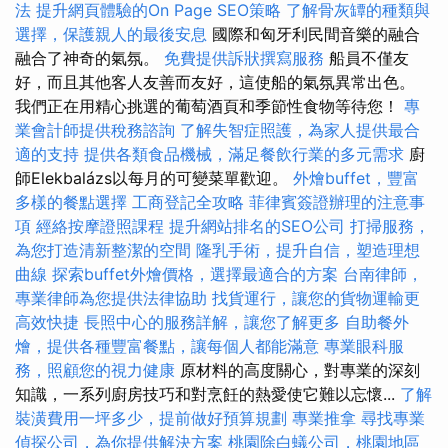
法
提升網頁體驗的On Page SEO策略
了解骨灰罈的種類與
選擇，保護親人的最後安息
國際和匈牙利民間音樂的融合
融合了神奇的氣氛。
免費提供訴狀撰寫服務
船員不僅友
好，而且其他客人友善而友好，這使船的氣氛異常出色。
我們正在用精心挑選的葡萄酒頁和季節性食物等待您！
專
業會計師提供稅務諮詢
了解失智症照護，為家人提供最合
適的支持
提供各類食品機械，滿足餐飲行業的多元需求
廚
師Elekbalázs以每月的可變菜單歡迎。
外燴buffet，豐富
多樣的餐點選擇
工商登記全攻略
菲律賓簽證辦理的注意事
項
經絡按摩證照課程
提升網站排名的SEO公司
打掃服務，
為您打造清新整潔的空間
隆乳手術，提升自信，塑造理想
曲線
探索buffet外燴價格，選擇最適合的方案
台南律師，
專業律師為您提供法律協助
找貨運行，讓您的貨物運輸更
高效快捷
長照中心的服務詳解，讓您了解更多
自助餐外
燴，提供各種豐富餐點，讓每個人都能滿意
專業眼科服
務，照顧您的視力健康
原材料的高度關心，對專業的深刻
知識，一系列廚房技巧和對烹飪的熱愛使它難以忘懷...
了解
裝潢費用一坪多少，提前做好預算規劃
專業推拿
尋找專業
偵探公司，為你提供解決方案
桃園除白蟻公司，桃園地區