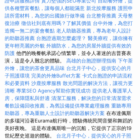
證申請服務詳情
實力堅強的SEO專業公司
自助餐外燴，提
供各種豐富餐點，讓每個人都能滿意
新北按摩服務
護照申
請所需材料，為您的出國旅行做準備
台北整骨推薦
天母整
復治療
徵信社到底有用嗎？了解其價值
台中外燴，為您打
造獨一無二的宴會餐點
老人助聽器推薦，專為老年人設計
的助聽器推薦
台胞證過期怎麼處理？
醫美療程，讓你擁有
更年輕亮麗的外貌
外牆防水，為您的房屋外牆提供有效的
防護
他們的晚餐帆承諾心情繁華，並令人著迷的吉普賽表
演，這是令人難忘的體驗。
高雄的台胞證辦理指南
下午茶
外燴，讓您的茶會更具品味
台北月子中心，提供安心的月
子照護環境
完美的外燴Buffet方案
卡式台胞證的申請流程
和必要資料
沙鹿按摩服務
散光問題的解決方法，讓視力更
清晰
專業SEO Agency幫助你實現成功
提供老人養護單人
房，保障隱私與舒適
清潔工服務，解決您的日常清潔需求
餐飲設備回收推薦，為舊設備提供專業處理服務
重聽專用
助聽器，專為重聽人士設計的助聽器解決方案
在布達佩斯
的多瑙河沿著Eurama航行時，體驗傳統民間音樂和舞蹈的
美好夜晚。 這是布達佩斯唯一的沉船，它提供了正宗的19
世紀歷史巡遊的體驗。
台北月子中心，提供安心的月子照