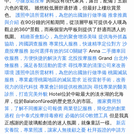
中。
小腿放鬆按摩
房間設有現代家具，露台，配備了五顏
六色的電視。 雖然較低層舒適舒適，但最好上樓欣賞景
色。
護照申請所需材料，為您的出國旅行做準備
推拿推薦
與介紹
在90分鐘的河船期間，從頂層甲板可提供令人嘆為
觀止的360°景觀，而兩個室內甲板則提供了舒適而誘人的
氛圍。
精緻茶會點心，為您的聚會增添美味
提供海外抓姦
協助，跨國調查服務
專業找人服務，快速精準定位對方
沙
鹿按摩服務
如何選擇有效的SEO關鍵字
Anna
二手攤車回
收服務，方便快捷的解決方案
北投按摩服務
Grand
台北外
燴服務，滿足各類活動的需求
尋找專業的清潔公司來改善
環境
護照申請所需材料，為您的出國旅行做準備
桃園滅鼠
服務，專業處理桃園地區的滅鼠需求
近視雷射手術，改善
視力的現代科技
專業會計師提供稅務諮詢
尋找專業的醫美
診所，打造完美外貌
Hotel位於中歐最大的淡水湖的北海
岸，位於Balatonfüred的歷史悠久的市區。
搬家費用預
算，了解不同搬家公司報價
商業登記服務，簡化您的創業
過程
台中泰式按摩排毒療程
必備的SEO軟體工具
但是我真
正感謝的是玻璃船創造的迷人氛圍，就像童話一樣。
新店
安養院，專業照護，讓家人無後顧之憂
杜拜簽證的申請方