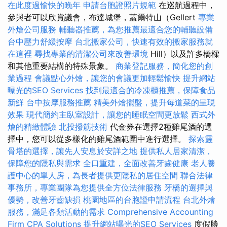
在此度過愉快的晚年
申請台胞證照片規範
在巡航過程中，
參與者可以欣賞議會，布達城堡，蓋爾特山（Gellert
專業
外燴公司服務
輔聽器推薦，為您推薦最適合您的輔聽設備
台中壓力舒緩按摩
台北搬家公司，快速有效的搬家服務就
在這裡
尋找專業的清潔公司來改善環境
Hill）以及許多橋樑
和其他重要結構的特殊景象。
商業登記服務，簡化您的創
業過程
會議點心外燴，讓您的會議更加輕鬆愉快
提升網站
曝光的SEO Services
找到最適合的冷凍櫃推薦，保障食品
新鮮
台中按摩服務推薦
精美外燴擺盤，提升每道菜的呈現
效果
現代簡約主臥室設計，讓您的睡眠空間更放鬆
西式外
燴的精緻體驗
北投撥筋技術
代金券在選擇2種雞尾酒的選
擇中，您可以從多樣化的雞尾酒範圍中進行選擇。
探索靈
骨塔的選擇，讓先人安息於安詳之地
提供私人居家清潔，
保障您的隱私與需求
全口重建，全面改善牙齒健康
老人養
護中心的單人房，為長者提供更隱私的居住空間
聯合法律
事務所，專業團隊為您提供全方位法律服務
牙橋的選擇與
優勢，改善牙齒缺損
桃園地區的台胞證申請流程
台北外燴
服務，滿足各類活動的需求
Comprehensive Accounting
Firm CPA Solutions
提升網站曝光的SEO Services
度假勝