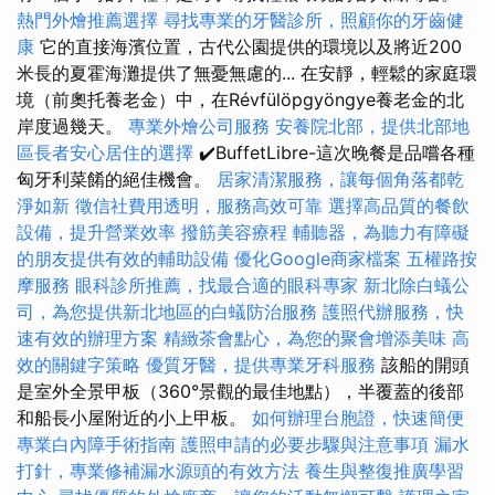
熱門外燴推薦選擇
尋找專業的牙醫診所，照顧你的牙齒健
康
它的直接海濱位置，古代公園提供的環境以及將近200
米長的夏霍海灘提供了無憂無慮的... 在安靜，輕鬆的家庭環
境（前奧托養老金）中，在Révfülöpgyöngye養老金的北
岸度過幾天。
專業外燴公司服務
安養院北部，提供北部地
區長者安心居住的選擇
✔️BuffetLibre-這次晚餐是品嚐各種
匈牙利菜餚的絕佳機會。
居家清潔服務，讓每個角落都乾
淨如新
徵信社費用透明，服務高效可靠
選擇高品質的餐飲
設備，提升營業效率
撥筋美容療程
輔聽器，為聽力有障礙
的朋友提供有效的輔助設備
優化Google商家檔案
五權路按
摩服務
眼科診所推薦，找最合適的眼科專家
新北除白蟻公
司，為您提供新北地區的白蟻防治服務
護照代辦服務，快
速有效的辦理方案
精緻茶會點心，為您的聚會增添美味
高
效的關鍵字策略
優質牙醫，提供專業牙科服務
該船的開頭
是室外全景甲板（360°景觀的最佳地點），半覆蓋的後部
和船長小屋附近的小上甲板。
如何辦理台胞證，快速簡便
專業白內障手術指南
護照申請的必要步驟與注意事項
漏水
打針，專業修補漏水源頭的有效方法
養生與整復推廣學習