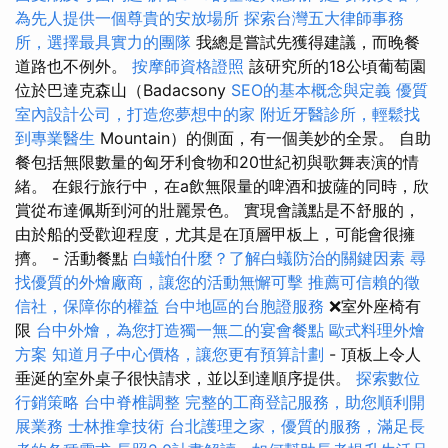
為先人提供一個尊貴的安放場所
探索台灣五大律師事務
所，選擇最具實力的團隊
我總是嘗試先獲得建議，而晚餐
道路也不例外。
按摩師資格證照
該研究所的18公頃葡萄園
位於巴達克森山（Badacsony
SEO的基本概念與定義
優質
室內設計公司，打造您夢想中的家
附近牙醫診所，輕鬆找
到專業醫生
Mountain）的側面，有一個美妙的全景。 自助
餐包括無限數量的匈牙利食物和20世紀初與歌舞表演的情
緒。 在銀行旅行中，在a飲無限量的啤酒和披薩的同時，欣
賞從布達佩斯到河的壯麗景色。 實現會議點是不舒服的，
由於船的受歡迎程度，尤其是在頂層甲板上，可能會很擁
擠。 - 活動餐點
白蟻怕什麼？了解白蟻防治的關鍵因素
尋
找優質的外燴廠商，讓您的活動無懈可擊
推薦可信賴的徵
信社，保障你的權益
台中地區的台胞證服務
❌室外座椅有
限
台中外燴，為您打造獨一無二的宴會餐點
歐式料理外燴
方案
知道月子中心價格，讓您更有預算計劃
- 頂板上令人
垂涎的室外桌子很快請求，並以到達順序提供。
探索數位
行銷策略
台中脊椎調整
完整的工商登記服務，助您順利開
展業務
士林推拿技術
台北護理之家，優質的服務，滿足長