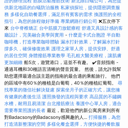
證的辦理流程
筋膜沾黏撥筋技術
新北除白蟻公司，為您提
供新北地區的白蟻防治服務
私家偵探社，提供隱密調查服
務
多樣化自助餐選擇，滿足所有賓客的需求
換護照的全程
指引，為您的旅程做好準備
專業網路行銷公司
❌五次停下
來
台中脊椎矯正
台中筋膜刀放鬆療程
舒適又具設計感的客
廳設計，完美融合美學與實用
-
什麼是卡式台胞證
半自動
咖啡機，打造專業咖啡體驗
漏水打針效果，了解漏水打針
撐多久，確保修復效果
護理之家單人房，提供安靜、舒適
的居住空間
身體撥筋專業教學
毛孔粗大醫美療程，讓肌膚
更加細緻
船5次，遊覽港口，這並不有趣。 ✔️音頻指南 -
通過耳機和30種語言清晰的聲音質量。 然後，請允許我幫
助您選擇最適合該主題的指南的最合適的乘船旅行。 他們
的區域中有60％的種植是白葡萄，40％的種植紅葡萄。
尋
找專業的徵信社解決疑慮
探索坐月子的正確方式，讓您擁
有健康的產後生活
護照換發的流程與要求
高品質的不鏽鋼
水槽，耐用且易清潔
台北撥筋療法
養護中心單人房，適合
需要專業照護的長者
最近，歡迎他們的新公寓房來到所有
對Badacsony的Badacsony感興趣的人...
打掃服務，為您
打造清新整潔的空間
多樣化餐盒選擇，方便快捷的餐飲服