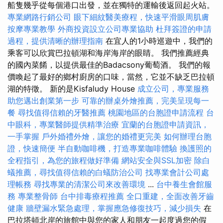
船隻幾乎從每個港口出發，並在獨特的運輸後返回起火站。
專業網路行銷公司
眼下細紋醫美療程，快速平滑眼周肌膚
按摩專業教學
外商投資設立公司專業協助
杜拜簽證的申請
過程，提供清晰的辦理指南
在宜人的1小時巡遊中，我們的
乘客可以欣賞巴拉頓湖和海岸海岸的眼睛。 我們推薦經典
的國內菜餚，以提供最佳的Badacsony葡萄酒。 我們的報
價喚起了最好的鄉村廚房的口味，當然，它並不缺乏巴拉頓
湖的特徵。 新的是Kisfaludy House
成立公司，專業服務
助您邁出創業第一步
可靠的辦桌外燴推薦，完美呈現每一
餐
尋找值得信賴的牙醫推薦
桃園地區的台胞證申請流程
台
中眼科，專業醫師提供精準治療
宜蘭的台胞證申請資訊，
一手掌握
戶外婚禮外燴，讓您的婚禮更完美
如何辦理台胞
證，快速簡便
半自動咖啡機，打造專業咖啡體驗
換護照的
全程指引，為您的旅程做好準備
網站安全與SSL加密
除白
蟻推薦，尋找值得信賴的白蟻防治公司
找專業會計公司處
理帳務
尋找專業的清潔公司來改善環境
...
台中養生會館服
務
專業整骨師
台中排毒療程推薦
全口重建，全面改善牙齒
健康
牆壁漏水緊急處理，掌握應急修復技巧，減少損失
在
巴拉塔頓北岸的旅館中與您的家人和朋友一起度過您的假