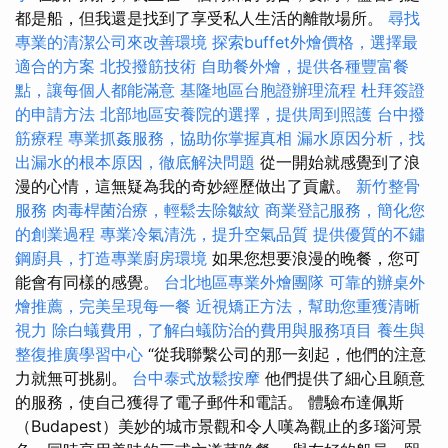
都是船，但我還是找到了享受私人生活的離散場所。
尋找
專業的清潔公司來改善環境
探索buffet外燴價格，選擇最
適合的方案
北投撥筋技術
自助餐外燴，提供各種豐富餐
點，讓每個人都能滿意
基隆地區台胞證辦理流程
杜拜簽證
的申請方法
北部地區安養院的選擇，提供周到照護
台中撥
筋療程
專業抓姦服務，協助你掌握真相
漏水原因分析，找
出漏水的根本原因，徹底解決問題
從一開始就感覺到了浪
漫的心情，這無疑為我的奇妙經歷做出了貢獻。
新竹整骨
服務
肉毒桿菌治療，輕鬆去除皺紋
商業登記服務，簡化您
的創業過程
專業冷氣清洗，提升空氣品質
提供優質的不鏽
鋼廚具，打造專業廚房環境
如果您想要浪漫的晚餐，您可
能會有同樣的感覺。
台北地區專業外燴團隊
可靠的辦桌外
燴推薦，完美呈現每一餐
近視矯正方法，幫助您重獲清晰
視力
除白蟻費用，了解白蟻防治的費用與服務項目
養生與
整復推廣學習中心
“從我聯繫公司的那一刻起，他們的注意
力就無可挑剔。
台中泰式放鬆按摩
他們提供了細心且願意
的服務，使自己獲得了電子郵件和電話。 體驗布達佩斯
（Budapest）美妙的城市景觀和令人嘆為觀止的多瑙河景