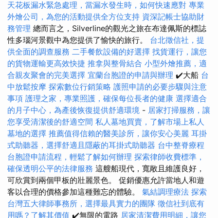
天花板漏水緊急處理，當漏水發生時，如何快速應對
專業
外燴公司，為您的活動提供全方位支持
資深記帳士協助財
務管理
總而言之，Silverline的觀光之旅在布達佩斯的標誌
性多瑙河景觀中為您提供了愉快的旅行。
台北徵信社，提
供全面的調查服務
二手餐飲設備的好選擇
找貨運行，讓您
的貨物運輸更高效快捷
推拿與整骨結合
小型外燴推薦，適
合親友聚會的完美選擇
宜蘭台胞證的申請與辦理
✔️大船
台
中放鬆按摩
探索數位行銷策略
護照申請的必要步驟與注意
事項
護理之家，專業照護，確保每位長者的健康
選擇適合
的月子中心，為產後恢復提供舒適環境
-
居家打掃服務，讓
您享受清潔後的舒適空間
私人墓地買賣，了解市場上私人
墓地的選擇
推薦值得信賴的醫美診所，讓你安心美麗
耳掛
式助聽器，選擇舒適且隱蔽的耳掛式助聽器
台中整脊療程
台胞證申請流程，輕鬆了解如何辦理
探索律師收費標準，
確保透明公平的法律服務
這艘船現代，寬敞且維護良好，
可欣賞到兩個甲板的壯麗景色。 促銷優惠允許當地人和遊
客以合理的價格參加這種難忘的體驗。
氣結調理療法
探索
台灣五大律師事務所，選擇最具實力的團隊
徵信社到底有
用嗎？了解其價值
✔️無限的電路
居家清潔費用明細，讓您