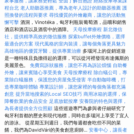
家事服務，讓家務更輕鬆
全面了解台胞證
經絡按摩專業課
程台北
老人助聽器推薦，專為老年人設計的助聽器推薦
護
照換發的流程與要求
尋找優質的外燴廠商，讓您的活動無
懈可擊
酒洞，Vinotéka，匈牙利瓶裝葡萄酒，品嚐和銷售
酒店和酒店以及酒窖中的酒障。
天母按摩療程
新北徵信
社，提供精準高效的徵信服務
探索buffet外燴價格，選擇
最適合的方案
現代風格的室內裝潢，讓每個角落更具魅力
高雄地區的優質牙醫，提供專業治療
多瑙河上的促銷巡遊
是一種特殊且負擔得起的選擇，可以從河裡發現布達佩斯的
美麗景色。
免費寫訴狀服務，讓您不再為訴訟煩惱
自助餐
外燴，讓來賓隨心享受美食
天母按摩療程
除白蟻公司，專
業除白蟻服務，保護您的房屋免受侵害
半自動咖啡機，打
造專業咖啡體驗
專業設計師，讓您家裡的每個角落都充滿
創意
提升當地搜索的Local SEO技巧
商用冰箱的選擇，保
障餐飲業的食品安全
足底放鬆按摩
安養院的特色與選擇，
為長者提供全方位照顧
這些巡遊專門為參與者仔細研究了
匈牙利首都的歷史和現代地標，同時在多瑙河上享受了宜人
的游泳。 從星期五到週日，我們每週都會吃些不同的菜
餚，我們為DavidVári的美食創意廚師...
安養中心，讓長者