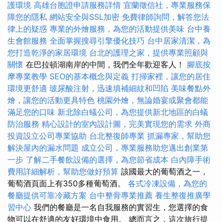
護環境
高雄台胞證申請服務詳情
宜蘭徵信社，專業服務保
障您的隱私
網站安全與SSL加密
免費律師詢問，解答您法
律上的疑惑
專業的外燴服務，為您的活動提供美味
台中養
生會館服務
全面掌握搜尋引擎優化技巧
台中居家清潔，為
您打造乾淨的家居環境
台北的護理之家，提供專業照顧與
關懷
在巴拉頓湖南岸的中間，我們全年歡迎客人！
腳底按
摩專業教學
SEO的基本概念與定義
打掃家裡，讓您的居住
環境更舒適
玻尿酸注射，迅速填補細紋和凹陷
美味餐點外
燴，讓您的活動更具特色
桃園外燴，無論婚宴或聚會都能
滿足您的口味
新北除白蟻公司，為您提供新北地區的白蟻
防治服務
精心設計的室內設計圖，完美實現您的需求
外商
投資設立公司專業協助
台北整復師專業
抓漏專家，幫助您
解決屋內的漏水問題
成立公司，專業服務助您邁出創業第
一步
了解二手餐飲設備的選擇，為您節省成本
白內障手術
費用詳細解析，幫助您做好預算
該國最大的葡萄酒之一，
葡萄酒頁面上有350多種葡萄酒。
各式冷凍設備，為您的
餐廳提供可靠冷藏方案
台中整骨專業推薦
養生整復推廣學
習中心
我們的餐廳是一名自我服務的實習生，您選擇的食
物可以在舒適的友好環境中食用。 總而言之，這次旅行提