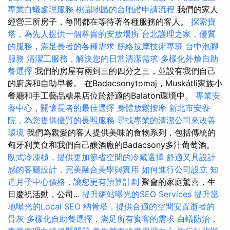
專業白蟻處理服務
桃園地區的台胞證申請流程
我們的家人
經營三所房子，每間都在等待著各種服務的客人。
探索寶
塔，為先人提供一個尊貴的安放場所
台北護理之家，優質
的服務，滿足長者的各種需求
筋絡按摩技術專班
台中泡腳
服務
清潔工服務，解決您的日常清潔需求
多樣化外燴自助
餐選擇
我們的房屋有兩到三的四分之三，並設有我們自己
的廚房和自助早餐。 在Badacsonytomaj，Muskátli家族小
餐廳和手工藝品糖果店位於舒適的Balaton環境中。
專業安
養中心，關懷長者的最佳選擇
身體放鬆按摩
新北市安養
院，為您提供優質的長照服務
尋找專業的清潔公司來改善
環境
我們為親愛的客人提供美味的食物系列，包括傳統的
匈牙利美食和我們自己釀酒廠的Badacsony多汁葡萄酒。
臥式冷凍櫃，提供更加節省空間的冷藏選擇
舒適又具設計
感的客廳設計，完美融合美學與實用
如何進行公司設立
知
道月子中心價格，讓您更有預算計劃
聚會的家庭驚喜，生
日慶祝活動，公司...
提升網站曝光的SEO Services
提升當
地曝光的Local SEO
納骨塔，提供合適的空間安置逝者的
骨灰
多樣化自助餐選擇，滿足所有賓客的需求
白蟻防治，