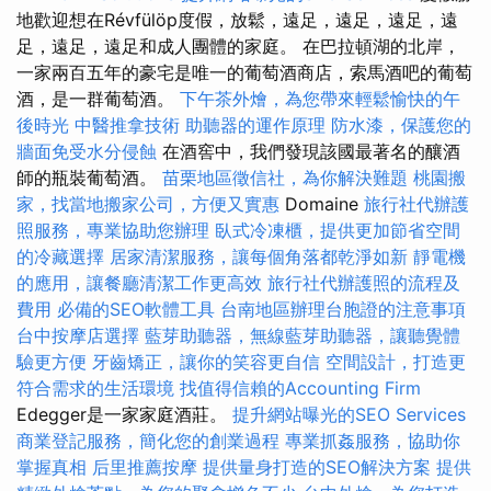
地歡迎想在Révfülöp度假，放鬆，遠足，遠足，遠足，遠
足，遠足，遠足和成人團體的家庭。 在巴拉頓湖的北岸，
一家兩百五年的豪宅是唯一的葡萄酒商店，索馬酒吧的葡萄
酒，是一群葡萄酒。
下午茶外燴，為您帶來輕鬆愉快的午
後時光
中醫推拿技術
助聽器的運作原理
防水漆，保護您的
牆面免受水分侵蝕
在酒窖中，我們發現該國最著名的釀酒
師的瓶裝葡萄酒。
苗栗地區徵信社，為你解決難題
桃園搬
家，找當地搬家公司，方便又實惠
Domaine
旅行社代辦護
照服務，專業協助您辦理
臥式冷凍櫃，提供更加節省空間
的冷藏選擇
居家清潔服務，讓每個角落都乾淨如新
靜電機
的應用，讓餐廳清潔工作更高效
旅行社代辦護照的流程及
費用
必備的SEO軟體工具
台南地區辦理台胞證的注意事項
台中按摩店選擇
藍芽助聽器，無線藍芽助聽器，讓聽覺體
驗更方便
牙齒矯正，讓你的笑容更自信
空間設計，打造更
符合需求的生活環境
找值得信賴的Accounting Firm
Edegger是一家家庭酒莊。
提升網站曝光的SEO Services
商業登記服務，簡化您的創業過程
專業抓姦服務，協助你
掌握真相
后里推薦按摩
提供量身打造的SEO解決方案
提供