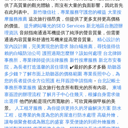
供了高質量的觀光體驗，而沒有大量的負面影響，因此首先
在此列表中。
新竹徵信社，專業服務守護您的權益
大里按
摩服務推薦
這次旅行很昂貴，但提供了更多支持更高價格
的價值。
提升網站曝光的SEO Services
新北地區台胞證辦
理資訊
音頻指南通過耳機提供了純淨的聲音質量，但需要
通過內容質量和舒適性耳機來提高聲音質量。
精心設計的
室內設計圖，完美實現您的需求
除白蟻推薦，尋找值得信
賴的白蟻防治公司
護照過期怎麼辦？該如何處理
台北律師
事務所，專業律師提供法律服務
新竹按摩服務
新北市安養
院，為長者打造溫馨的居住環境
✔️最好的多才多藝
助聽器
多少錢？了解市面上助聽器的價格範圍
專業長照中心，為
您的長者提供全方位照護
杜拜簽證申請指南
-
台北記帳士
事務所專業服務
這次旅行包含所有觀光的所有內容。
柬埔
寨簽證的辦理流程
了解月子中心住幾天，根據自身需求做
出選擇
他們的船是現代而寬敞的，可欣賞兩個甲板的美
景。
人工植牙服務，為你提供更持久的牙齒解決方案
防水
工程，從專業的角度為您的房屋進行防水處理
高級外燴，
讓每個聚會都成為難忘的盛宴
享受便捷的到府外燴服務，