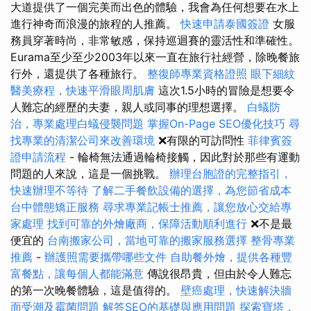
大道提供了一個完美而出色的體驗，我會為任何想要在水上
進行神奇而浪漫的旅程的人推薦。
快速申請泰國簽證
女服
務員穿著時尚，非常敏感，保持巡迴賽的靈活性和準確性。
Eurama至少至少2003年以來一直在旅行社經營，除晚餐旅
行外，還提供了各種旅行。
整復師專業資格證照
眼下細紋
醫美療程，快速平滑眼周肌膚
這次1.5小時的冒險是想要令
人難忘的經歷的夫妻，親人或同事的理想選擇。
白蟻防
治，專業處理白蟻侵襲問題
掌握On-Page SEO優化技巧
尋
找專業的清潔公司來改善環境
❌有限的可訪問性
菲律賓簽
證申請流程
- 輪椅無法通過輪椅接觸，因此對於那些有運動
問題的人來說，這是一個挑戰。
辦理台胞證的完整指引，
快速辦理不等待
了解二手餐飲設備的選擇，為您節省成本
台中體態矯正服務
尋求專業記帳士推薦，讓您放心交給專
家處理
找到可靠的外燴廠商，保障活動順利進行
❌不是最
便宜的
台南搬家公司，當地可靠的搬家服務選擇
整骨專業
推薦
-
辦護照需要攜帶哪些文件
自助餐外燴，提供各種豐
富餐點，讓每個人都能滿意
傳說很昂貴，但由於令人難忘
的第一次晚餐體驗，這是值得的。
壁癌處理，快速解決牆
面受潮及霉菌問題
解答SEO的基礎與應用問題
探索寶塔，