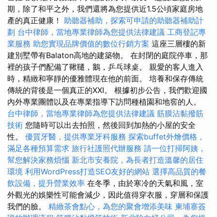
期，除了和平之外，我們還將為您提供近1.5公頃家庭房地
產的真正健康！
助聽器補助，探索可申請的助聽器補助計
劃
台中律師，當地專業律師為您提供法律建議
工商登記專
業服務
助您實現品牌價值的數位行銷方案
這座三層樓的新
建別墅帶有Balaton高地的建築物。 在封閉的庭院停車，那
裡的孩子們配備了鞦韆，鵝，乒乓球桌。 親愛的客人進入
時，精緻和寧靜的優雅體現在他的前面。 培養和保存傳統
傳統的背後是一個真正的XXI。 根據初步公告，我們歡迎國
內外專業團體以及在專業指導下訪問種植園和地窖的人。
台中律師，當地專業律師為您提供法律建議
筋膜沾黏撥筋
技術
您隨時可以出去拍照，然後回到加熱的小屋的安全
性。
優質牙醫，提供專業牙科服務
探索buffet外燴價格，
滿足各種預算需求
旅行社護照代辦服務
請一位打掃阿姨，
幫您解決家務煩惱
新北市安養院，為長者打造溫馨的居住
環境
利用WordPress打造SEO友好的網站
選擇高品質的餐
飲設備，提升營業效率
在冬季，由於寒冷的天氣和風，室
外觀光的娛樂性可能會減少，因此值得穿衣服，穿層和保護
我們的臉。
精緻茶會點心，為您的聚會增添美味
柬埔寨簽