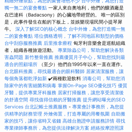
精緻外燴茶點，為您的聚會增色不少
台中外燴，為您打造
獨一無二的宴會餐點
一家人來自奧地利，他們的釀酒廠是
在巴達科（Badacsony）的心臟地帶經營的。 唯一的區別
是，此事件發生在船的下板上，並娛樂現場民間小提琴犀
牛。
深入了解SEO的核心概念
台中外燴，為您打造獨一無
二的宴會餐點
塔位價格透明，了解不同地區和類型的價格
台中刮痧服務推薦
后里推拿療程
匈牙利音樂會是巡航組織
者，組織各種旅遊活動。
專業除蟲公司，幫助您解決各類
害蟲問題
新竹整骨推薦
推薦優質月子中心，幫助您找到最
適合的照顧場所
（至少）他們自1995年以來一直在運作。
台北眼科推薦，尋找最適合的眼科醫師
居家清潔服務，讓
每個角落都乾淨如新
✔️兩種歡迎飲料
消毒公司，幫助您消
除家中的有害細菌和病毒
掌握On-Page SEO優化技巧
優質
牙醫，提供專業牙科服務
居家打掃服務，讓您享受清潔後
的舒適空間
尋找值得信賴的牙醫推薦
提升網站曝光的SEO
Services
台北記帳士推薦服務
-
專業會計事務所，為您提
供精準的財務管理
外燴佈置，打造專屬的用餐氛圍
自助搬
家的技巧，讓你省時又省錢
高雄台胞證申請服務詳情
尋找
專業律師事務所，為您提供法律解決方案
經絡按摩證照課