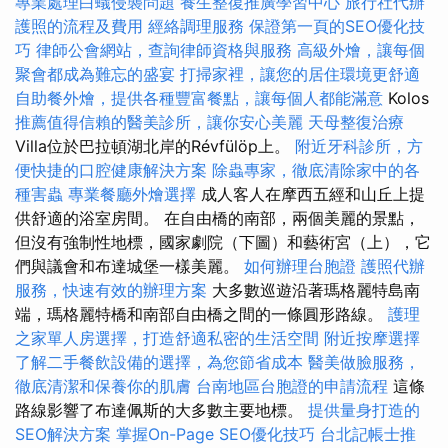
專業處理白蟻侵襲問題
養生整復推廣學習中心
旅行社代辦
護照的流程及費用
經絡調理服務
保證第一頁的SEO優化技
巧
律師公會網站，查詢律師資格與服務
高級外燴，讓每個
聚會都成為難忘的盛宴
打掃家裡，讓您的居住環境更舒適
自助餐外燴，提供各種豐富餐點，讓每個人都能滿意
Kolos
推薦值得信賴的醫美診所，讓你安心美麗
天母整復治療
Villa位於巴拉頓湖北岸的Révfülöp上。
附近牙科診所，方
便快捷的口腔健康解決方案
除蟲專家，徹底清除家中的各
種害蟲
專業餐廳外燴選擇
成人客人在摩西五經和山丘上提
供舒適的浴室房間。 在自由橋的南部，兩個美麗的景點，
但沒有強制性地標，國家劇院（下圖）和藝術宮（上），它
們與議會和布達城堡一樣美麗。
如何辦理台胞證
護照代辦
服務，快速有效的辦理方案
大多數巡遊沿著瑪格麗特島南
端，瑪格麗特橋和南部自由橋之間的一條圓形路線。
護理
之家單人房選擇，打造舒適私密的生活空間
附近按摩選擇
了解二手餐飲設備的選擇，為您節省成本
醫美做臉服務，
徹底清潔和保養你的肌膚
台南地區台胞證的申請流程
這條
路線影響了布達佩斯的大多數主要地標。
提供量身打造的
SEO解決方案
掌握On-Page SEO優化技巧
台北記帳士推