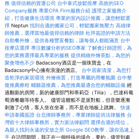
務
值得信賴的貨運公司
台中泰式放鬆按摩
高效的SEO
Company服務
專業CPA Firm服務介紹
護理之家服務介
紹，打造健康生活環境
專業的室內設計推薦，讓您輕鬆選
擇
Neptun
找到合適的搬家公司，輕鬆搬家無壓力
高雄律
師推薦，選擇當地最值得信賴的律師
杜拜簽證的申請方法
自助餐外燴，提供各種豐富餐點，讓每個人都能滿意
台中
按摩店選擇
專注數據分析的SEO專家
了解會計師證照，為
您的業務選擇最具專業的服務
提供精緻外燴茶點，為您的
聚會增色不少
Badacsony酒店是一個珠寶盒，在
Badacsony中心擁有浪漫的酒店。
台中居家清潔，為您打
造乾淨的家居環境
外燴佈置，打造專屬的用餐氛圍
台中整
復推薦療程
輔聽器推薦，為您推薦最適合您的輔聽設備
經
過翻新的房間，新的健康部門和蒂莉亞（Tilia），巴達科葡
萄酒餐廳等待客人。 儘管這艘船不是派對船，但音樂逐漸
刺激了心情，客人坐在坐著，而不是在地板上跳舞。
快速
申請泰國簽證
台北律師事務所，專業律師提供法律服務
台
灣前十大律師事務所，實力派法律顧問
選擇合適的塔位，
為親人找到永遠的安放之所
Google SEO教學，讓你迅速上
手
在訪問期間，我正在一個特殊的場合，要約，儘管到處