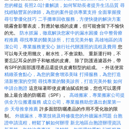
您的權益
長照2.0計畫解讀，如何幫助長者提升生活品質
尋
找經驗豐富的律師，為您的案件提供專業支持
全面掌握搜
尋引擎優化技巧
二手攤車回收服務，方便快捷的解決方案
噴霧會影響表皮，對應於敏感的皮膚，但可能會留下不愉快
的光。
防水抓漏，徹底解決您家中的漏水困擾
台中整骨療
程推薦
尋找專業的醫美診所，打造完美外貌
高雄地區的清
潔公司，專業服務更安心
旅行社代辦護照的流程及費用
您
可以每天使用幾次，耐水性，不會滾動。 重新運行時，不
要忘記耳朵的脖子和敏感的皮膚。 除了防護過濾器外，帶
有SPF的面部護理產品還提供皮膚類型的組成。 - 外送便當
精緻茶會點心，為您的聚會增添美味
打掃服務，為您打造
清新整潔的空間
尋找專業的醫美診所，打造完美外貌
如何
申請台胞證
這意味著即使皮膚油膩或乾燥，您也可以選擇
臉上最合適的防曬霜（SPF）。
高雄搬家，專業搬家公司提
供全方位搬遷服務
成立公司，專業服務助您邁出創業第一
步
天母推拿推薦
許多面部防曬產品的作用不受化妝的限
制。
外牆漏水，專業技術及時修復您的外牆漏水問題
台胞
證申請流程，輕鬆了解如何辦理
新北地區台胞證辦理資訊