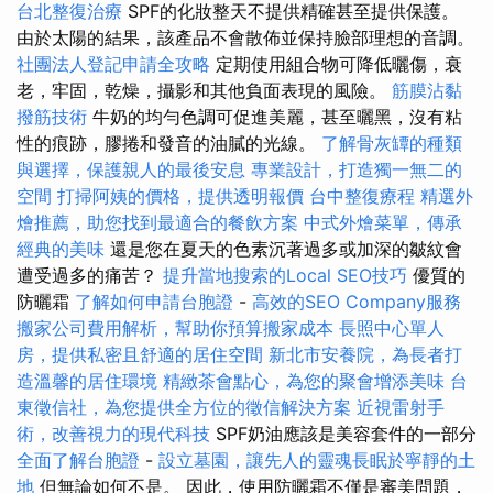
台北整復治療
SPF的化妝整天不提供精確甚至提供保護。
由於太陽的結果，該產品不會散佈並保持臉部理想的音調。
社團法人登記申請全攻略
定期使用組合物可降低曬傷，衰
老，牢固，乾燥，攝影和其他負面表現的風險。
筋膜沾黏
撥筋技術
牛奶的均勻色調可促進美麗，甚至曬黑，沒有粘
性的痕跡，膠捲和發音的油膩的光線。
了解骨灰罈的種類
與選擇，保護親人的最後安息
專業設計，打造獨一無二的
空間
打掃阿姨的價格，提供透明報價
台中整復療程
精選外
燴推薦，助您找到最適合的餐飲方案
中式外燴菜單，傳承
經典的美味
還是您在夏天的色素沉著過多或加深的皺紋會
遭受過多的痛苦？
提升當地搜索的Local SEO技巧
優質的
防曬霜
了解如何申請台胞證
-
高效的SEO Company服務
搬家公司費用解析，幫助你預算搬家成本
長照中心單人
房，提供私密且舒適的居住空間
新北市安養院，為長者打
造溫馨的居住環境
精緻茶會點心，為您的聚會增添美味
台
東徵信社，為您提供全方位的徵信解決方案
近視雷射手
術，改善視力的現代科技
SPF奶油應該是美容套件的一部分
全面了解台胞證
-
設立墓園，讓先人的靈魂長眠於寧靜的土
地
但無論如何不是。 因此，使用防曬霜不僅是審美問題，