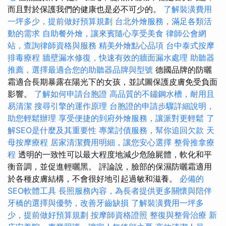
而且對於保護我們的健康也是必不可少的。
了解裝潢費用
一坪多少，提前做好預算規劃
台北外燴服務，滿足各類活
動的需求
自助餐外燴，讓來賓隨心享受美食
律師公會網
站，查詢律師資格與服務
精美外燴點心品項
台中泰式按摩
排毒療程
牆壁漏水修復，快速有效的牆面漏水處理
助聽器
推薦，選擇最適合您的助聽器品牌與型號
德國品牌的防曬
霜適合長期暴露在陽光下的女孩，並試圖保護皮膚免受負面
影響。
了解如何申請台胞證
高品質的不鏽鋼水槽，耐用且
易清潔
搜尋引擎的運作原理
台胞證的申請步驟詳細說明，
助您輕鬆辦理
享受便捷的到府外燴服務，讓派對更輕鬆
了
解SEO是什麼及其重要性
專業討債服務，幫你追回欠款
天
母按摩療程
居家清潔費用明細，讓您安心選擇
整骨推拿療
程
透明的一致性可以最大程度地減少危險屍體，軟化和平
衡音調，並促進輕曬黑。 評論說，臉部的保濕防曬霜適用
於各種皮膚結構，不會很好地引起過敏和滋養。
必備的
SEO軟體工具
長照服務內容，為長者提供更多關懷與陪伴
牙橋的選擇與優勢，改善牙齒缺損
了解裝潢費用一坪多
少，提前做好預算規劃
按摩師資格證照
整復與整骨治療
新