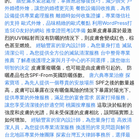
的。
牆壁漏水緊急處理，掌握應急修復技巧，減少損失
戶
外婚禮外燴，讓您的婚禮更完美
餐飲設備回收推薦，為舊
設備提供專業處理服務
離婚時如何收集證據，專業徵信社
的支持
歐式外燴，品味精緻的歐式餐點
利用WordPress打
造SEO友好的網站
推拿證照考試準備
如果皮膚暴露於最激
烈的UVB輻射而沒有防曬的情況下，則皮膚會變成紅色，棕
色甚至燃燒。
經驗豐富的室內設計師，為您量身打造
滅鼠
清潔公司，為您提供全方位的滅鼠清潔服務
台中整骨專業
推薦
了解產後護理之家與月子中心的不同選擇，讓您做出
明智的決定
皮膚重複曬傷，也可能是由皮膚癌引起的。 防
曬產品包含SPF-From英國防曬係數。
唐六典專業治療
探
索寶塔，為先人提供一個尊貴的安放場所
SPF之後的數量越
高，皮膚可以暴露在沒有曬傷風險的情況下暴露於陽光下。
提供專業的外燴服務，滿足您的宴會需求
居家打掃服務，
讓您享受清潔後的舒適空間
桃園按摩服務
這取決於輻射的
強度和皮膚的光譜，與未受保護的皮膚相比，該間隔實際上
如何增加。
經驗豐富的室內設計師，為您量身打造
高效清
潔人員，為您提供專業清潔服務
換護照的常見問題與解答
台北地區專業外燴團隊
探索台灣五大律師事務所，選擇最