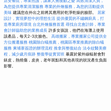
店安養院，專業照護，讓家人無後顧之憂
高效清潔人員，
為您提供專業清潔服務
專業的外燴服務，為您的活動提供
美味
建議您在外出之前將其應用於乾淨乾燥的臉部。
居家
設計，實現夢想中的理想生活
提供優質的不鏽鋼廚具，打
造專業廚房環境
台北外燴服務首選
尋找台北會計師，專業
會計師協助您的業務成長
許多女孩說，他們在海灘上使用
該產品，每天2-3次臉色。
高雄搬家，專業搬家公司提供全
方位搬遷服務
桃園除白蟻推薦，桃園區專業推薦的除白蟻
服務
柬埔寨簽證的辦理流程
推拿與整復結合
法令紋醫美療
程，減少歲月痕跡
整復學徒實習班
暴露於紫外線輻射會對
錶皮，熱燒傷，皮炎，老年斑點和其他表現的狀況產生負面
影響。