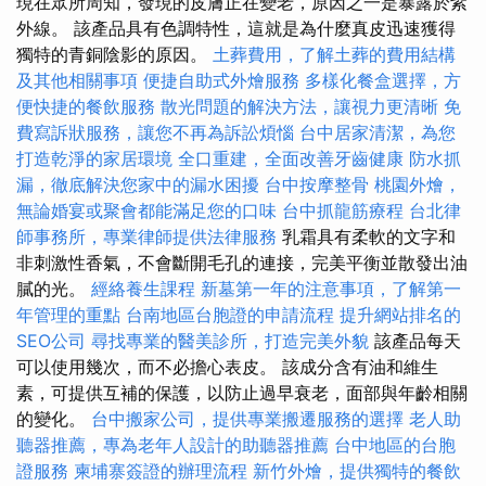
現在眾所周知，發現的皮膚正在變老，原因之一是暴露於紫
外線。 該產品具有色調特性，這就是為什麼真皮迅速獲得
獨特的青銅陰影的原因。
土葬費用，了解土葬的費用結構
及其他相關事項
便捷自助式外燴服務
多樣化餐盒選擇，方
便快捷的餐飲服務
散光問題的解決方法，讓視力更清晰
免
費寫訴狀服務，讓您不再為訴訟煩惱
台中居家清潔，為您
打造乾淨的家居環境
全口重建，全面改善牙齒健康
防水抓
漏，徹底解決您家中的漏水困擾
台中按摩整骨
桃園外燴，
無論婚宴或聚會都能滿足您的口味
台中抓龍筋療程
台北律
師事務所，專業律師提供法律服務
乳霜具有柔軟的文字和
非刺激性香氣，不會斷開毛孔的連接，完美平衡並散發出油
膩的光。
經絡養生課程
新墓第一年的注意事項，了解第一
年管理的重點
台南地區台胞證的申請流程
提升網站排名的
SEO公司
尋找專業的醫美診所，打造完美外貌
該產品每天
可以使用幾次，而不必擔心表皮。 該成分含有油和維生
素，可提供互補的保護，以防止過早衰老，面部與年齡相關
的變化。
台中搬家公司，提供專業搬遷服務的選擇
老人助
聽器推薦，專為老年人設計的助聽器推薦
台中地區的台胞
證服務
柬埔寨簽證的辦理流程
新竹外燴，提供獨特的餐飲