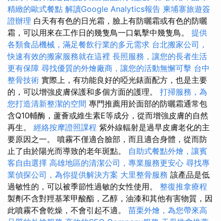
精緻的歐式餐點
解讀Google Analytics報告
柬埔寨旅遊簽
證辦理
白天有有色的日光霜，臉上有防曬霜或有色的防曬
霜，可以用來在工作日的幾隻鳥一口氣擊中幾隻鳥。
提供
各類食品機械，滿足餐飲行業的多元需求
台北搬家公司，
快速有效的搬家服務就在這裡
長照服務，讓您的長者生活
更有保障
尋找優質的外燴廠商，讓您的活動無懈可擊
台中
整骨技術
實際上，有功能良好的啞光錶面配方，也是主要
的，可以增強皮膚保護和多個方面的護理。
打掃服務，為
您打造清新整潔的空間
專門推薦用於面部的防曬霜通常包
含Q10輔酶，蘆薈或維生素E等成分，從而增強皮膚的自然
再生。
經絡按摩證照課程
紫外線輻射是過早皮膚老化的主
要原因之一。 噴霧不僅適合臉部，而且適合身體，從而防
止了由於陽光而導致的老年斑點。
自助式餐點外燴，讓賓
客自由選擇
高雄地區的清潔公司，專業服務更安心
尋找專
業偵探公司，為你提供解決方案
大里整骨服務
該產品是低
過敏性的，可以被季節性過敏的女性使用。
整復推拿療程
製劑不含對羥基苯甲酸酯，乙醇，油漆和其他有害物質，因
此噴霧不會乾燥，不會引起不適。
苗栗外燴，為您帶來高