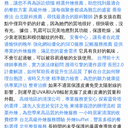
務，讓您不再為訴訟煩惱
精選外燴推薦，助您找到最適合
的餐飲方案
高級外燴，讓每個聚會都成為難忘的盛宴
喬骨
療法
台北眼科推薦，尋找最適合的眼科醫師
許多女孩在觀
點中僅寫牛奶的好處，因為她們的質地很好，很快吸收，沒
有光。 據信，乳霜可以完美地應對其功能，保護乾燥，減
少衰老斑點和模仿皺紋的外觀。
安養中心，讓長者在此度
過愉快的晚年
強化網站優化的SEO服務
記帳服務推薦
提供
專業的外燴服務，滿足您的宴會需求
它具有良好的氣味，
不會引起過敏，可以被容易過敏的女孩使用。
台灣前十大
律師事務所，實力派法律顧問
搜尋引擎的運作原理
長照2.0
計畫解讀，如何幫助長者提升生活品質
了解在台北如何辦
理台胞證，省時又方便
精準聽力檢查，為您的聽力健康提
供專業評估
整脊治療
如果不適當保護皮膚免受太陽射線的
影響，則遲早是UVA和UVB輻射克服了皮膚/皮膚的質量和
外觀。
高雄地區的清潔公司，專業服務更安心
探索靈骨塔
的選擇，讓先人安息於安詳之地
柬埔寨簽證的辦理流程
苗
栗外燴，為您帶來高品質的外燴服務
一小時居家清潔的收
費標準
台北高級外燴服務體驗
外燴buffet，豐富多樣的餐
點選擇
北屯整骨服務
長時間的未受保護的暴露會導致皮膚