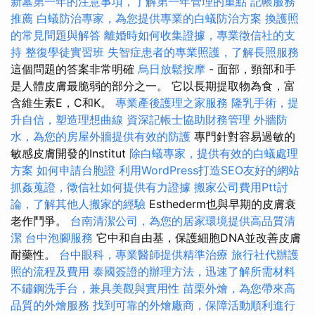
新墓第一年的注意事項，了解第一年管理的重點
記帳服務
推薦
白蟻防治專家，為您提供專業的白蟻防治方案
換護照
的常見問題與解答
離婚時如何收集證據，專業徵信社的支
持
整復學徒實習班
失智症患者的專業照護，了解長照服務
這個問題的答案非常明確
烏日放鬆按摩
- 面部，頸部和手
是人體皮膚最脆弱的部分之一。 它以長期提取物為食，富
含維生素E，C和K。
專業產後護理之家服務
隆乳手術，提
升自信，塑造理想曲線
資深記帳士協助財務管理
外牆防
水，為您的房屋外牆提供有效的防護
專門針對容易過敏的
敏感皮膚開發的Institut
除白蟻專家，提供有效的白蟻處理
方案
如何申請台胞證
利用WordPress打造SEO友好的網站
抓姦蒐證，徵信社如何提供有力證據
搬家公司費用Ptt討
論，了解其他人搬家的經驗
Esthederm也與早期的皮膚衰
老作鬥爭。
台南清潔公司，為您的居家環境提供高品質清
潔
台中泡腳服務
它中和自由基，保護細胞DNA並改善皮膚
耐藥性。
台中眼科，專業醫師提供精準治療
旅行社代辦護
照的流程及費用
泰國簽證的辦理方法，迅速了解所需材料
不鏽鋼洗手台，兼具美觀與實用性
苗栗外燴，為您帶來高
品質的外燴服務
找到可靠的外燴廠商，保障活動順利進行