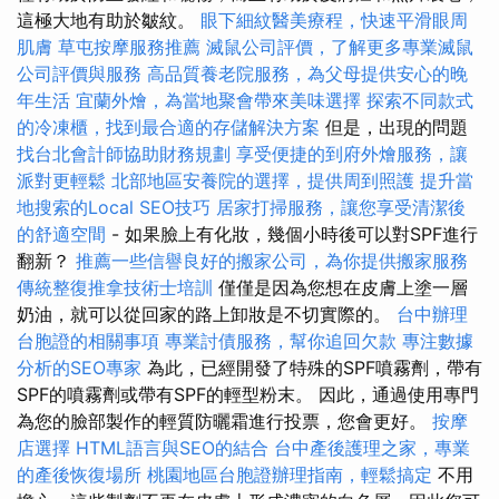
這極大地有助於皺紋。
眼下細紋醫美療程，快速平滑眼周
肌膚
草屯按摩服務推薦
滅鼠公司評價，了解更多專業滅鼠
公司評價與服務
高品質養老院服務，為父母提供安心的晚
年生活
宜蘭外燴，為當地聚會帶來美味選擇
探索不同款式
的冷凍櫃，找到最合適的存儲解決方案
但是，出現的問題
找台北會計師協助財務規劃
享受便捷的到府外燴服務，讓
派對更輕鬆
北部地區安養院的選擇，提供周到照護
提升當
地搜索的Local SEO技巧
居家打掃服務，讓您享受清潔後
的舒適空間
- 如果臉上有化妝，幾個小時後可以對SPF進行
翻新？
推薦一些信譽良好的搬家公司，為你提供搬家服務
傳統整復推拿技術士培訓
僅僅是因為您想在皮膚上塗一層
奶油，就可以從回家的路上卸妝是不切實際的。
台中辦理
台胞證的相關事項
專業討債服務，幫你追回欠款
專注數據
分析的SEO專家
為此，已經開發了特殊的SPF噴霧劑，帶有
SPF的噴霧劑或帶有SPF的輕型粉末。 因此，通過使用專門
為您的臉部製作的輕質防曬霜進行投票，您會更好。
按摩
店選擇
HTML語言與SEO的結合
台中產後護理之家，專業
的產後恢復場所
桃園地區台胞證辦理指南，輕鬆搞定
不用