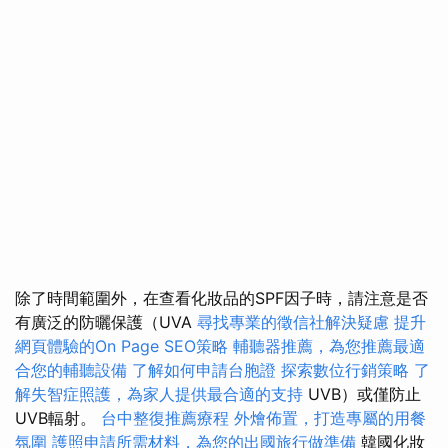
除了時間範圍外，在查看化妝品的SPF因子時，請注意是否
有廣泛的防曬保護（UVA
尋找專業的徵信社解決疑慮
提升
網頁體驗的On Page SEO策略
輔聽器推薦，為您推薦最適
合您的輔聽設備
了解如何申請台胞證
探索數位行銷策略
了
解失智症照護，為家人提供最合適的支持
UVB）或僅防止
UVB輻射。
台中整復推薦療程
外燴佈置，打造專屬的用餐
氛圍
護照申請所需材料，為您的出國旅行做準備
韓國化妝