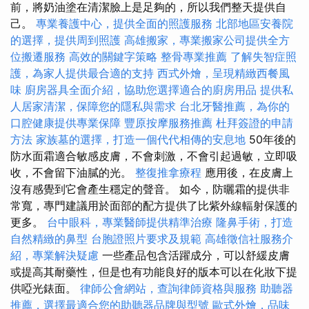
前，將奶油塗在清潔臉上是足夠的，所以我們整天提供自
己。
專業養護中心，提供全面的照護服務
北部地區安養院
的選擇，提供周到照護
高雄搬家，專業搬家公司提供全方
位搬遷服務
高效的關鍵字策略
整骨專業推薦
了解失智症照
護，為家人提供最合適的支持
西式外燴，呈現精緻西餐風
味
廚房器具全面介紹，協助您選擇適合的廚房用品
提供私
人居家清潔，保障您的隱私與需求
台北牙醫推薦，為你的
口腔健康提供專業保障
豐原按摩服務推薦
杜拜簽證的申請
方法
家族墓的選擇，打造一個代代相傳的安息地
50年後的
防水面霜適合敏感皮膚，不會刺激，不會引起過敏，立即吸
收，不會留下油膩的光。
整復推拿療程
應用後，在皮膚上
沒有感覺到它會產生穩定的聲音。 如今，防曬霜的提供非
常寬，專門建議用於面部的配方提供了比紫外線輻射保護的
更多。
台中眼科，專業醫師提供精準治療
隆鼻手術，打造
自然精緻的鼻型
台胞證照片要求及規範
高雄徵信社服務介
紹，專業解決疑慮
一些產品包含活躍成分，可以舒緩皮膚
或提高其耐藥性，但是也有功能良好的版本可以在化妝下提
供啞光錶面。
律師公會網站，查詢律師資格與服務
助聽器
推薦，選擇最適合您的助聽器品牌與型號
歐式外燴，品味