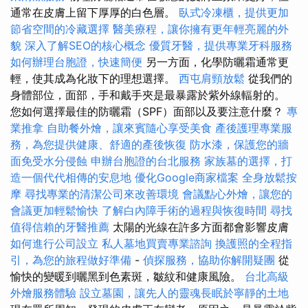
通常在皮膚上留下厚厚的白色層。
臥式冷凍櫃，提供更加
節省空間的冷藏選擇
醫美療程，讓你擁有更年輕亮麗的外
貌
深入了解SEO的核心概念
優質牙醫，提供專業牙科服務
如何辦理台胞證，快速簡便
另一方面，化學防曬霜通常更
輕，使其成為化妝下的理想選擇。
西屯肩頸放鬆
從我們的
身體部位，面部，手和戴手夾是最暴露於紫外線輻射的。
您如何選擇最佳的防曬霜（SPF）面部以及要注意什麼？
專
業推拿
自助餐外燴，讓來賓隨心享受美食
產後護理專業服
務，為您提供健康、舒適的產後恢復
防水漆，保護您的牆
面免受水分侵蝕
申辦台胞證的台北服務
家族墓的選擇，打
造一個代代相傳的安息地
優化Google商家檔案
全身放鬆按
摩
尋找專業的清潔公司來改善環境
會議點心外燴，讓您的
會議更加輕鬆愉快
了解白內障手術的過程與恢復時間
尋找
值得信賴的牙醫推薦
太陽的光線在許多方面都會影響皮膚
如何進行公司設立
私人墓地買賣專業諮詢
換護照的全程指
引，為您的旅程做好準備
-
偵探服務，協助你解開疑團
從
愉快的變暖到曬黑到色素斑，皺紋和健康風險。
台北高級
外燴服務體驗
設立墓園，讓先人的靈魂長眠於寧靜的土地