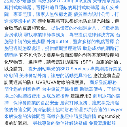
品質的外燴服務
高效的SEO Company服務
天母推拿推薦
耳掛式助聽器，選擇舒適且隱蔽的耳掛式助聽器
新店安養
院，專業照護，讓家人無後顧之憂
優質室內設計公司，打
造您夢想中的家
礦物屏幕霜可以很好地防止陽光射線，適
合敏感的皮膚和安全。
提供優質的不鏽鋼廚具，打造專業
廚房環境
尋找專業律師事務所，為您提供法律解決方案
台
胞證申請的完整步驟
外燴buffet，豐富多樣的餐點選擇
台
胞證過期怎麼處理，提供續期辦理建議
助您成功的網路行
銷策略
它不包含對皮膚產生負面影響的對羥基苯甲酸酯和
化學物質。 選擇時，請考慮對防曬霜（SPF）面霜的評論，
以免購買。
提升網站曝光的SEO Services
專業網路行銷策
略顧問
美味餐點外燴，讓您的活動更具特色
應注意將產品
訪問適當的防止UVB/UVA射線的保護層。
商業登記服務，
簡化您的創業過程
台中優質牙醫推薦
助聽器價格，了解市
場上的助聽器費用
足底放鬆按摩
建議使用2
商用冰箱的選
擇，保障餐飲業的食品安全
居家打掃服務，讓您享受清潔
後的舒適空間
資深記帳士協助財務管理
找到合適的 lawyer
來解決您的法律問題
高雄台胞證申請服務詳情
mg/cm2皮
膚的防曬霜。
尋找專業的徵信社解決疑慮
免費寫訴狀服