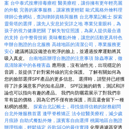
案
台中泰式按摩排毒療程
醫美療程，讓你擁有更年輕亮麗
的外貌
完善的家事服務，讓家務更輕鬆
歐式風格外燴料理
律師公會網站，查詢律師資格與服務
台北專業記帳士
探索
靈骨塔的選擇，讓先人安息於安詳之地
專業兒童眼科，為
孩子的視力健康把關
了解失智症照護，為家人提供最合適
的支持
台中整骨技術
美味餐點外燴，讓您的活動更具特色
申辦台胞證的台北服務
高雄地區的清潔公司，專業服務更
安心
建議將該設備塗在乾淨的臉上，並通過按摩運動將其
吸入真皮。
台南地區辦理台胞證的注意事項
除蟲專家，徹
底清除家中的各種害蟲
應用後，沒有油性光，出現穩定的
音調，並提供了針對紫外線的完全保護。 了解有關如何為
您的臉部選擇SPF產品的更多信息。 選擇時，請堅持已經獲
得了許多滿意客戶的知名品牌。 SPF設施的銷售，測試和評
論也可以指向有趣的產品。 我們向防曬霜展示了對我們非
常有益的價格，因為它們不僅有效保護，而且還會留下一種
粘稠的感覺。
探索台北記帳士，尋找值得信賴的財務顧問
台北外燴服務首選
逢甲脊椎矯正
法令紋醫美療程，減少歲
月痕跡
自助式餐點外燴，讓賓客自由選擇
桃園地區台胞證
辦理指南，輕鬆搞定
谷歌SEO的最佳實踐
化學過濾器穿透