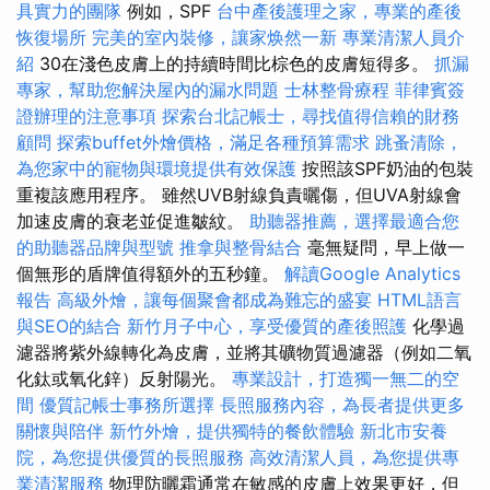
具實力的團隊
例如，SPF
台中產後護理之家，專業的產後
恢復場所
完美的室內裝修，讓家焕然一新
專業清潔人員介
紹
30在淺色皮膚上的持續時間比棕色的皮膚短得多。
抓漏
專家，幫助您解決屋內的漏水問題
士林整骨療程
菲律賓簽
證辦理的注意事項
探索台北記帳士，尋找值得信賴的財務
顧問
探索buffet外燴價格，滿足各種預算需求
跳蚤清除，
為您家中的寵物與環境提供有效保護
按照該SPF奶油的包裝
重複該應用程序。 雖然UVB射線負責曬傷，但UVA射線會
加速皮膚的衰老並促進皺紋。
助聽器推薦，選擇最適合您
的助聽器品牌與型號
推拿與整骨結合
毫無疑問，早上做一
個無形的盾牌值得額外的五秒鐘。
解讀Google Analytics
報告
高級外燴，讓每個聚會都成為難忘的盛宴
HTML語言
與SEO的結合
新竹月子中心，享受優質的產後照護
化學過
濾器將紫外線轉化為皮膚，並將其礦物質過濾器（例如二氧
化鈦或氧化鋅）反射陽光。
專業設計，打造獨一無二的空
間
優質記帳士事務所選擇
長照服務內容，為長者提供更多
關懷與陪伴
新竹外燴，提供獨特的餐飲體驗
新北市安養
院，為您提供優質的長照服務
高效清潔人員，為您提供專
業清潔服務
物理防曬霜通常在敏感的皮膚上效果更好，但