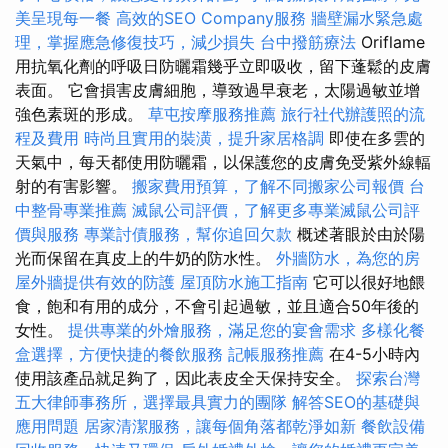
美呈現每一餐
高效的SEO Company服務
牆壁漏水緊急處
理，掌握應急修復技巧，減少損失
台中撥筋療法
Oriflame
用抗氧化劑的呼吸日防曬霜幾乎立即吸收，留下蓬鬆的皮膚
表面。 它會損害皮膚細胞，導致過早衰老，太陽過敏並增
強色素斑的形成。
草屯按摩服務推薦
旅行社代辦護照的流
程及費用
時尚且實用的裝潢，提升家居格調
即使在多雲的
天氣中，每天都使用防曬霜，以保護您的皮膚免受紫外線輻
射的有害影響。
搬家費用預算，了解不同搬家公司報價
台
中整骨專業推薦
滅鼠公司評價，了解更多專業滅鼠公司評
價與服務
專業討債服務，幫你追回欠款
概述著眼於由於陽
光而保留在真皮上的牛奶的防水性。
外牆防水，為您的房
屋外牆提供有效的防護
屋頂防水施工指南
它可以很好地餵
食，飽和有用的成分，不會引起過敏，並且適合50年後的
女性。
提供專業的外燴服務，滿足您的宴會需求
多樣化餐
盒選擇，方便快捷的餐飲服務
記帳服務推薦
在4-5小時內
使用該產品就足夠了，因此表皮全天保持安全。
探索台灣
五大律師事務所，選擇最具實力的團隊
解答SEO的基礎與
應用問題
居家清潔服務，讓每個角落都乾淨如新
餐飲設備