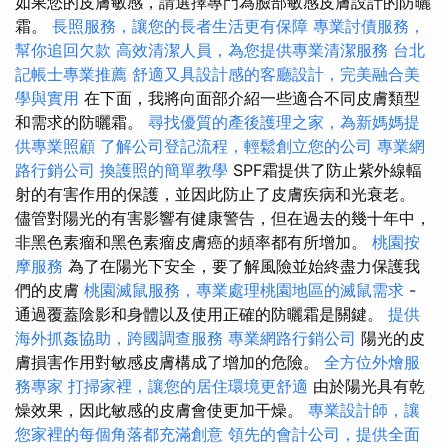
如果您的皮膚敏感，請選擇專門為臉部敏感皮膚設計的防曬
霜。
長照服務，讓您的長者生活更有保障
專業討債服務，
幫你追回欠款
高效清潔人員，為您提供專業清潔服務
台北
記帳士專業推薦
舒適又具設計感的客廳設計，完美融合美
學與實用
在下面，我將向面部介紹一些適合不同皮膚類型
和需求的防曬霜。
尋找優質的產後護理之家，為新媽媽提
供專業照顧
了解公司登記流程，輕鬆創立您的公司
專業網
路行銷公司
換護照的簡單教學
SPF霜提供了防止紫外線輻
射的有害作用的保護，並因此防止了皮膚疾病和光衰老。
儘管對陽光的有害影響有健康警告，但在過去的幾十年中，
非黑色素瘤和黑色素瘤皮膚癌的頻率都有所增加。
桃園按
摩服務
為了在陽光下安全，要了解風險並始終盡力保護我
們的皮膚
桃園滅鼠服務，專業處理桃園地區的滅鼠需求
-
通過覆蓋陰影和身體以及使用正確的防曬霜是關鍵。
提供
海外抓姦協助，跨國調查服務
專業網路行銷公司
陽光的皮
膚損害作用對敏感皮膚構成了增加的危險。
全方位外燴服
務專家
打掃家裡，讓您的居住環境更舒適
由於陽光具有乾
燥效果，因此敏感的皮膚會使更加干燥。
專業設計師，讓
您家裡的每個角落都充滿創意
領先的會計公司，提供全面