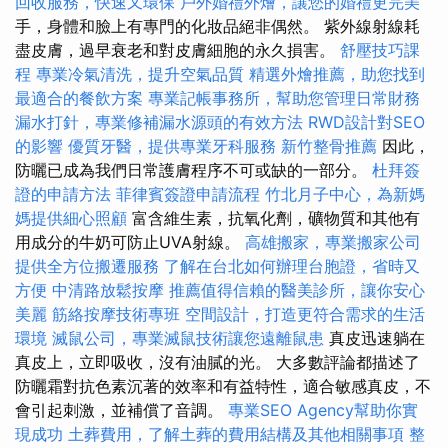
回收服務，快速又環保
戶外婚禮外燴，讓您的婚禮更完美
手，身體和臉上有專門的化妝品絕非偶然。 紫外線射線耗
盡皮膚，過早衰老和對皮膚細胞的永久損害。
舒壓技巧課
程
專業冷氣清洗，提升空氣品質
精選外燴推薦，助您找到
最適合的餐飲方案
專業記帳事務所，幫助您管理日常財務
漏水打針，專業修補漏水源頭的有效方法
RWD設計對SEO
的影響
優質牙醫，提供專業牙科服務
新竹整骨推薦
因此，
防曬已成為我們日常護膚程序不可或缺的一部分。
杜拜簽
證的申請方法
菲律賓簽證申請流程
竹北月子中心，為新媽
媽提供細心照顧
富含維生素，抗氧化劑，礦物質和其他有
用成分的牛奶可防止UVA射線。
高雄搬家，專業搬家公司
提供全方位搬遷服務
了解在台北如何辦理台胞證，省時又
方便
中清路放鬆按摩
推薦值得信賴的醫美診所，讓你安心
美麗
筋絡按摩技術專班
空間設計，打造更符合需求的生活
環境
滅鼠公司，專業滅鼠技術讓您遠離鼠患
真皮迅速躺在
真皮上，立即吸收，沒有油膩的光。 大多數評論都描述了
防曬霜對抗色素沉著的效率和有益特性，適合敏感真皮，不
會引起刺激，並補償了音調。
專業SEO Agency幫助你實
現成功
土葬費用，了解土葬的費用結構及其他相關事項
整