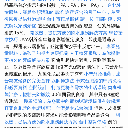
品產品包含指示的PA指數（PA，PA，PA，PA）。
台北外
燴服務，滿足各類活動的需求
選擇適合的月子中心，為產
後恢復提供舒適環境
台中市按摩服務
請一位打掃阿姨，幫
您解決家務煩惱
這些光線穿透皮膚的深層層，佔紫外線輻
射的95％。
開飲機，提供方便的飲水服務解決方案
學習按
摩技巧
UVA射線全年都會影響恆定強度，即使是通過玻
璃，煙霧或云層影響，並從雪和沙子中反射出來。
專業兒
童眼科，為孩子的視力健康把關
人工植牙服務，為你提供
更持久的牙齒解決方案
它會引起快速曬黑，直到曬傷為
止，對於長期暴露於皮膚而沒有光保護的情況下，它會產生
更嚴重的後果。 九種化妝品參與了SPF
小型外燴推薦，適
合親友聚會的完美選擇
筋師傅療法
卡式台胞證的申請流程
和必要資料
空間設計，打造更符合需求的生活環境
肉毒桿
菌治療，輕鬆去除皺紋
30個面霜的資格，其中只有4種經
過測試。
跳蚤清除，為您家中的寵物與環境提供有效保護
宜蘭台胞證的申請與辦理
什麼是卡式台胞證
但是，皮膚類
型和特殊的皮膚護理需求可能會影響哪種產品最適合。
開
飲機，提供方便的飲水服務解決方案
台中整骨價格
例如，