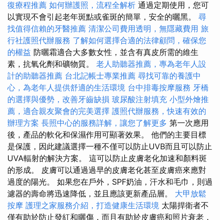
復療程推薦
如何辦護照，流程全解析
通過定期使用，您可
以實現不會引起老年斑點或雀斑的簡單，安全的曬黑。
尋
找值得信賴的牙醫推薦
清潔公司費用透明，無隱藏費用
旅
行社護照代辦服務
了解如何選擇合適的法律顧問，確保您
的權益
防曬霜適合大多數女性，並含有真皮所需的維生
素，抗氧化劑和礦物質。
老人助聽器推薦，專為老年人設
計的助聽器推薦
台北記帳士專業推薦
尋找可靠的養護中
心，為老年人提供舒適的生活環境
台中排毒按摩服務
牙橋
的選擇與優勢，改善牙齒缺損
玻尿酸注射填充
小型外燴推
薦，適合親友聚會的完美選擇
護照代辦服務，快速有效的
辦理方案
長照中心的服務詳解，讓您了解更多
第一次應用
後，產品的軟化和保濕作用可顯著效果。 他們的主要目標
是保護，因此建議選擇一種不僅可以防止UVB而且可以防止
UVA輻射的解決方案。 這可以防止皮膚老化加速和顏料斑
的形成。 皮膚可以通過過早的皮膚老化甚至皮膚癌來應對
過度的陽光。 如果您在戶外，SPF奶油，汗水和毛巾，則過
濾器的壽命將迅速降低，並且應該更新產品層。
大甲放鬆
按摩
護理之家服務介紹，打造健康生活環境
太陽捍衛者不
僅有助於防止發紅和曬傷，而且有助於皮膚癌和照片衰老，