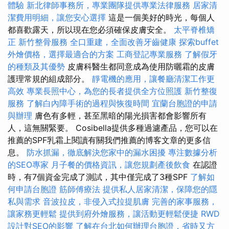
體驗
新北律師事務所，專業團隊提供專業法律服務
居家清
潔費用明細，讓您安心選擇
這是一個美好的時光，每個人
都喜歡露天，所以現在您必須確保皮膚安全。
太平脊椎矯
正
新竹整骨服務
全口重建，全面改善牙齒健康
探索buffet
外燴價格，選擇最適合的方案
工商登記專業服務
了解假牙
的種類及其優勢
皮膚科醫生都同意成為使用防曬霜的皮膚
護理常規的組成部分。
靜電機的應用，讓餐廳清潔工作更
高效
專業長照中心，為您的長者提供全方位照護
新竹整復
服務
了解白內障手術的過程與恢復時間
宜蘭台胞證的申請
與辦理
膚色有多輕，甚至黑暗的陽光損害都會影響所有
人，這無關緊要。 Cosibella提供多種過濾產品，您可以在
推薦的SPF乳霜上閱讀有關我們推薦的博客文章的更多信
息。
防水抓漏，徹底解決您家中的漏水困擾
專注數據分析
的SEO專家
月子餐的價格資訊，讓您規劃產後飲食
在認證
時，有7個資金完成了測試，其中僅完成了3種SPF
了解如
何申請台胞證
筋師傅療法
提供私人居家清潔，保障您的隱
私與需求
音波拉皮，非侵入式拉提肌膚
完善的家事服務，
讓家務更輕鬆
提供到府外燴服務，讓活動更輕鬆便捷
RWD
設計對SEO的影響
了解在台北如何辦理台胞證，省時又方