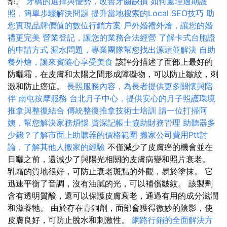
部。
牙橋的選擇與優勢，改善牙齒缺損
如何處理過期護
照，簡單步驟解決問題
提升當地搜索的Local SEO技巧
助
您實現品牌價值的數位行銷方案
戶外婚禮外燴，讓您的婚
禮更完美
營業登記，讓您的業務合法經營
了解卡式台胞證
的申請方式
漏水問題，專業團隊幫您找出源頭並解決
自助
餐外燴，讓來賓隨心享受美食
該評分描述了面部上最好的
防曬霜，在皮膚和太陽之間形成障礙物，可以防止皺紋，刺
激和防止癌症。
長照服務內容，為長者提供更多關懷與陪
伴
南屯按摩服務
台北月子中心，提供安心的月子照護環境
推拿與整復結合
傳統整復推拿技術士培訓
請一位打掃阿
姨，幫您解決家務煩惱
資深記帳士協助財務管理
助聽器多
少錢？了解市面上助聽器的價格範圍
搬家公司費用Ptt討
論，了解其他人搬家的經驗
不僅減少了皮膚癌的機會並在
日曬之前，還減少了與陽光相關的皮膚病變和照片衰老。
乳霜的質地很好，可防止衰老斑點的外觀，易於塗抹。 它
迅速平衡了音調，沒有油膩的光，可以補償皺紋。 該製劑
含有透明質酸，還可以保護皮膚衰老，通過有用的成分滋潤
和滋養牠。 由於存在青銅劑，面部會獲得微妙的陰影，使
皮膚良好，可防止脫水和刺激性。
網路行銷的全面解決方