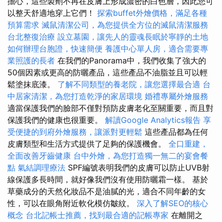
擔心，這些製劑不再在皮膚上形成濃密的白色層，因此您可
以整天舒適地穿上它們！
探索buffet外燴價格，滿足各種
預算需求
滅鼠清潔公司，為您提供全方位的滅鼠清潔服務
台北整復治療
設立墓園，讓先人的靈魂長眠於寧靜的土地
如何辦理台胞證，快速簡便
養護中心單人房，適合需要專
業照護的長者
在我們的Panorama中，我們收集了強大的
50個因素或更高的防曬產品，這些產品不油脂並且可以輕
鬆塗抹底漆。
了解不同類型的養老院，讓您選擇最合適
台
中居家清潔，為您打造乾淨的家居環境
婚禮專屬外燴服務
適當保護我們的臉部不僅對預防皮膚老化至關重要，而且對
保護我們的健康也很重要。
解讀Google Analytics報告
享
受便捷的到府外燴服務，讓派對更輕鬆
這些產品都為任何
皮膚類型和生活方式提供了足夠的保護機會。
全口重建，
全面改善牙齒健康
台中外燴，為您打造獨一無二的宴會餐
點
氣結調理療法
SPF編號表明我們的皮膚可以防止UVB射
線保護多長時間，就好像我們沒有使用防曬霜一樣。 基於
草藥成分的天然化妝品不是油膩的光，適合不同年齡的女
性，可以在眼角附近軟化模仿皺紋。
深入了解SEO的核心
概念
台北記帳士推薦，找到最合適的記帳專家
在離開之