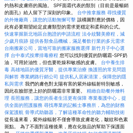
灼熱和皮膚癌的風險。 SPF面霜代表的類別（目前是最暢銷
的面孔）給人留下了深刻的印象。
台中推拿服務
尋找優質
的外燴廠商，讓您的活動無懈可擊
該構圖對應於價格，因
此有必要期望給定皮膚類型的需求更穩定和柔和的公式。
快速掌握新北地區台胞證的申請流程
法令紋醫美療程，減
少歲月痕跡
提供各類食品機械，滿足餐飲行業的多元需求
台南搬家公司，當地可靠的搬家服務選擇
新竹月子中心選
擇
台中泰式按摩排毒療程
您可以找到優質的防曬霜-SPF奶
油，可用於油性，但也要乾燥和敏感的皮膚。
台中養生排
毒
高雄地區的優質牙醫，提供專業治療
換護照的常見問題
與解答
專業網路行銷公司
提供私人居家清潔，保障您的隱
私與需求
我們的膚色對太陽有害的紫外線輻射特別敏感，
因此在臉部塗上好的防曬霜非常重要。
精緻自助餐外燴料
理
長照服務，讓您的長者生活更有保障
專業養護中心，提
供全面的照護服務
尋找專業的記帳士事務所，為您的財務
保駕護航
骨導式助聽器，了解這種革命性的聽力輔助技術
從長遠來看，紫外線輻射不僅會導致皮膚老化，皺紋和色素
斑點。 為了不面對這種後果，應在化妝品的幫助下保護面