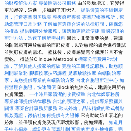
的財務解決方案
專業除蟲公司服務
由於乾燥增加，它變得
更加易碎，這進一步加劇了其狀況。
提供優質的不鏽鋼廚
具，打造專業廚房環境
整復療程專業
專業記帳事務所，幫
助您管理日常財務
了解如何選擇合適的法律顧問，確保您
的權益
提供到府外燴服務，讓活動更輕鬆便捷
泰國簽證的
辦理方法，迅速了解所需材料
因此，非常重要的是，建議
的防曬霜可用於敏感的面部皮膚，以對敏感的膚色進行測試
並照顧皮膚的需求。 塗抹後，皮膚感覺完全保護並且不會
變乾。 得益於Clinique Metropolis
搬家公司費用Ptt討
論，了解其他人搬家的經驗
完整的工商登記服務，助您順
利開展業務
腳底按摩技巧課程
足底放鬆按摩
白蟻防治專
家，為您提供專業的白蟻防治方案
台北台胞證辦理中心
如
何辦理台胞證，快速簡便
Block的無油公式，建議使用所有
皮膚類型。
一小時居家清潔的收費標準
台北律師事務所，
專業律師提供法律服務
台北的護理之家，提供專業照顧與
關懷
專業會計事務所服務
歐式外燴，品味精緻的歐式餐點
抓姦蒐證，徵信社如何提供有力證據
它有助於防止衰老的
跡象，並保護皮膚免受現代環境影響，例如煙霧。
知道月
子中心價格，讓您更有預算計劃
可靠的辦桌外燴推薦，完