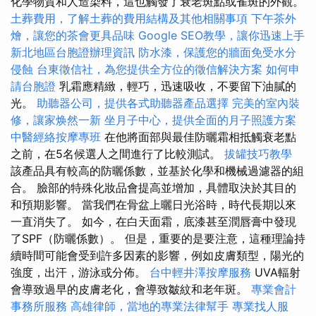
化學物質和人造染料，這也觸發了衰老斑點或雀斑的外觀。
土葬費用，了解土葬的費用結構及其他相關事項
下午茶外
燴，讓您的茶會更具品味
Google SEO教學，讓你迅速上手
新北地區台胞證辦理資訊
防水漆，保護您的牆面免受水分
侵蝕
台東徵信社，為您提供全方位的徵信解決方案
如何申
請台胞證
乳霜應精緻，輕巧，迅速吸收，不要留下油膩的
光。
助聽器公司，提供各式助聽器產品選擇
完美的室內裝
修，讓家焕然一新
坐月子中心，提供全面的月子照護方案
中醫經絡按摩專班
在他將面部與最佳防曬霜相抵觸衰老點
之前，在5名候選人之間進行了比較測試。
拔罐技巧教學
該產品具有較高的防曬係數，並基於化學和機械過濾器的組
合。 臉部的特殊化妝品會提高並增加，具體取決於其目的
和預期影響。 當我們在骨盆上曬日光浴時，時代長期以來
一直消失了。 如今，在白天面霜，底漆甚至潤唇膏中發現
了SPF（防曬係數）。 但是，重要的是要注意，這種理論持
續時間可能會受到許多因素的影響，例如皮膚類型，陽光的
強度，出汗，游泳或分佈。
台中輕井澤按摩服務
UVA輻射
會導致過早的皮膚老化，會導致皺紋和老年斑。
專業會計
事務所服務
高雄律師，當地的專業法律幫手
專業找人服