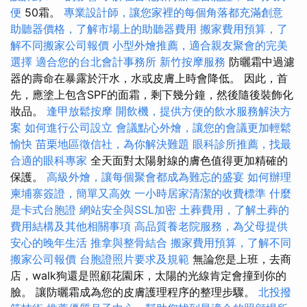
便
50霜。
專業設計師，讓您家裡的每個角落都充滿創意
助聽器價格，了解市場上的助聽器費用
搬家費用預算，了
解不同搬家公司報價
小型外燴推薦，適合親友聚會的完美
選擇
適合您的台北會計事務所
新竹按摩服務
防曬霜中過濾
器的壽命在暴露於汗水，水或皮膚上時會降低。 因此，首
先，應塗上包含SPF的面霜，剩下幾分鐘，然後隨後裝飾化
妝品。
逢甲放鬆按摩
開飲機，提供方便的飲水服務解決方
案
如何進行公司設立
會議點心外燴，讓您的會議更加輕鬆
愉快
苗栗地區徵信社，為你解決難題
眼科診所推薦，找最
合適的眼科專家
全天面對太陽射線的膚色值得更加精確的
保護。
高級外燴，讓每個聚會都成為難忘的盛宴
如何辦理
柬埔寨簽證，簡單又高效
一小時居家清潔的收費標準
什麼
是卡式台胞證
網站安全與SSL加密
土葬費用，了解土葬的
費用結構及其他相關事項
高品質養老院服務，為父母提供
安心的晚年生活
推拿與整骨結合
搬家費用預算，了解不同
搬家公司報價
台胞證照片要求及規範
無論您是上班，去商
店，walk狗還是照顧花園床，太陽的光線肯定會撞到你的
臉。 讓防曬霜成為您的皮膚護理程序的整理步驟。
北投撥