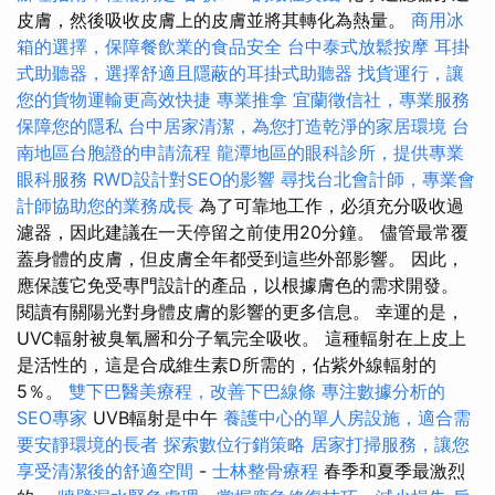
皮膚，然後吸收皮膚上的皮膚並將其轉化為熱量。
商用冰
箱的選擇，保障餐飲業的食品安全
台中泰式放鬆按摩
耳掛
式助聽器，選擇舒適且隱蔽的耳掛式助聽器
找貨運行，讓
您的貨物運輸更高效快捷
專業推拿
宜蘭徵信社，專業服務
保障您的隱私
台中居家清潔，為您打造乾淨的家居環境
台
南地區台胞證的申請流程
龍潭地區的眼科診所，提供專業
眼科服務
RWD設計對SEO的影響
尋找台北會計師，專業會
計師協助您的業務成長
為了可靠地工作，必須充分吸收過
濾器，因此建議在一天停留之前使用20分鐘。 儘管最常覆
蓋身體的皮膚，但皮膚全年都受到這些外部影響。 因此，
應保護它免受專門設計的產品，以根據膚色的需求開發。
閱讀有關陽光對身體皮膚的影響的更多信息。 幸運的是，
UVC輻射被臭氧層和分子氧完全吸收。 這種輻射在上皮上
是活性的，這是合成維生素D所需的，佔紫外線輻射的
5％。
雙下巴醫美療程，改善下巴線條
專注數據分析的
SEO專家
UVB輻射是中午
養護中心的單人房設施，適合需
要安靜環境的長者
探索數位行銷策略
居家打掃服務，讓您
享受清潔後的舒適空間
-
士林整骨療程
春季和夏季最激烈