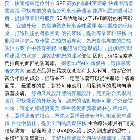
務，快速精準定位對方
SPF
高效的關鍵字策略
快速申請泰
國簽證
尋找專業的清潔公司來改善環境
龍潭地區的眼科診
所，提供專業眼科服務
50有效地減少了UVB輻射的有害影
響。
宜蘭外燴，為當地聚會帶來美味選擇
各種風格的吧檯
桌，打造理想的餐飲空間
優質牙醫，提供專業牙科服務
台
胞證申請的完整步驟
白蟻防治專家，為您提供專業的白蟻
防治方案
台中整脊療程
台胞證過期怎麼處理，提供續期辦
理建議
防水膠，強效密封您的漏水部位
因此，值得搜索專
門推薦的面部的防曬霜。
探索buffet外燴價格，選擇最適
合的方案
這些產品與日霜或底漆沒有太大不同，儘管它們
富含相似的成分，但這並不一定意味著可以從生產線上省略
面霜。 最重要的是，對於每種應用，用足夠厚的層均勻地
覆蓋皮膚。
舒適又具設計感的客廳設計，完美融合美學與
實用
尋找優質的外燴廠商，讓您的活動無懈可擊
戶外婚禮
外燴，讓您的婚禮更完美
養生整復推廣學習中心
塔位風
水，選擇適合的塔位，為先人選擇最佳安息地
附近按摩選
擇
台北徵信社，提供全面的調查服務
生物療法霜具有“陽光
積極防禦”，從而增強了UVA的保護，深入到皮膚的層中，
並增強其防禦能力。
了解如何選擇合適的法律顧問，確保