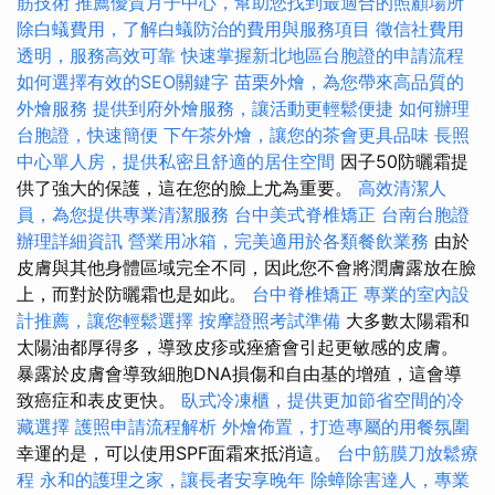
筋技術
推薦優質月子中心，幫助您找到最適合的照顧場所
除白蟻費用，了解白蟻防治的費用與服務項目
徵信社費用
透明，服務高效可靠
快速掌握新北地區台胞證的申請流程
如何選擇有效的SEO關鍵字
苗栗外燴，為您帶來高品質的
外燴服務
提供到府外燴服務，讓活動更輕鬆便捷
如何辦理
台胞證，快速簡便
下午茶外燴，讓您的茶會更具品味
長照
中心單人房，提供私密且舒適的居住空間
因子50防曬霜提
供了強大的保護，這在您的臉上尤為重要。
高效清潔人
員，為您提供專業清潔服務
台中美式脊椎矯正
台南台胞證
辦理詳細資訊
營業用冰箱，完美適用於各類餐飲業務
由於
皮膚與其他身體區域完全不同，因此您不會將潤膚露放在臉
上，而對於防曬霜也是如此。
台中脊椎矯正
專業的室內設
計推薦，讓您輕鬆選擇
按摩證照考試準備
大多數太陽霜和
太陽油都厚得多，導致皮疹或痤瘡會引起更敏感的皮膚。
暴露於皮膚會導致細胞DNA損傷和自由基的增殖，這會導
致癌症和表皮更快。
臥式冷凍櫃，提供更加節省空間的冷
藏選擇
護照申請流程解析
外燴佈置，打造專屬的用餐氛圍
幸運的是，可以使用SPF面霜來抵消這。
台中筋膜刀放鬆療
程
永和的護理之家，讓長者安享晚年
除蟑除害達人，專業