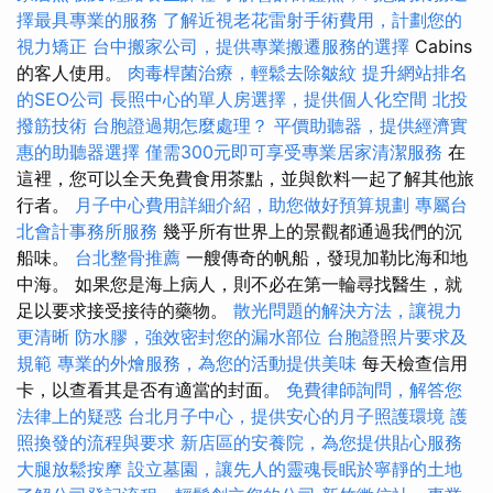
擇最具專業的服務
了解近視老花雷射手術費用，計劃您的
視力矯正
台中搬家公司，提供專業搬遷服務的選擇
Cabins
的客人使用。
肉毒桿菌治療，輕鬆去除皺紋
提升網站排名
的SEO公司
長照中心的單人房選擇，提供個人化空間
北投
撥筋技術
台胞證過期怎麼處理？
平價助聽器，提供經濟實
惠的助聽器選擇
僅需300元即可享受專業居家清潔服務
在
這裡，您可以全天免費食用茶點，並與飲料一起了解其他旅
行者。
月子中心費用詳細介紹，助您做好預算規劃
專屬台
北會計事務所服務
幾乎所有世界上的景觀都通過我們的沉
船味。
台北整骨推薦
一艘傳奇的帆船，發現加勒比海和地
中海。 如果您是海上病人，則不必在第一輪尋找醫生，就
足以要求接受接待的藥物。
散光問題的解決方法，讓視力
更清晰
防水膠，強效密封您的漏水部位
台胞證照片要求及
規範
專業的外燴服務，為您的活動提供美味
每天檢查信用
卡，以查看其是否有適當的封面。
免費律師詢問，解答您
法律上的疑惑
台北月子中心，提供安心的月子照護環境
護
照換發的流程與要求
新店區的安養院，為您提供貼心服務
大腿放鬆按摩
設立墓園，讓先人的靈魂長眠於寧靜的土地