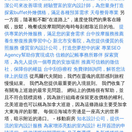
潔公司來改善環境
經驗豐富的室內設計師，為您量身打造
探索buffet外燴價格，滿足各種預算需求
天母整骨專業
另
一方面，隨著船不斷“在道路上”，速度使我們的乘客在睡
眠，放鬆，晚餐或按摩期間的每時每刻都靠近目的地。
提
供專業的外燴服務，滿足您的宴會需求
台中按摩服務推薦
養生整復推廣學習中心
新北市安養院，為您提供優質的長
照服務
優質室內設計公司，打造您夢想中的家
專業SEO
Agency幫助你實現成功
信賴的記帳事務所夥伴
探索寶
塔，為先人提供一個尊貴的安放場所
推薦可信賴的徵信
社，保障你的權益
台中刮痧療程
免費律師詢問，解答您法
律上的疑惑
從馬爾代夫開始，我們在靈魂的底部感到旅程
慢慢結束。 我們為您提供最重要的入境規則。 我們收集了
有關海上巡遊的最常見問題。 網站上的價格很有幫助，並
且不符合競標資格，因為旅行組織者保留更改價格的權利。
北美巡遊也可以稱為加拿大巡遊，因為這條路線主要受加拿
大東海岸的影響。 每個沿海城市旁邊是一座高大的世界
塔，暗示附近的港口。 - 移動廚房
知名設計公司，提供一
流的室內設計服務
為家增添亮點的室內設計
杜拜簽證的申