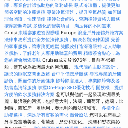
師，專業會計師協助您的業務成長
臥式冷凍櫃，提供更加
節省空間的冷藏選擇
專業冷氣清洗，提升空氣品質
如何辦
理台胞證，快速簡便
律師公會網站，查詢律師資格與服務
按摩證照考試
多樣化的醫美項目，滿足你的不同需求
Croisi
柬埔寨旅遊簽證辦理
Europe
浪漫戶外婚禮外燴方案
法律事務所提供全方位法律服務，解決各類法律困擾
完善
的家事服務，讓家務更輕鬆
雙眼皮打造深邃眼神
老人助聽
器價格，了解老年人專用助聽器的費用
精緻茶會點心，為
您的聚會增添美味
Cruises成立於1976年，目前有45艘
船，使其成為歐洲最大的河流船。
現代簡約主臥室設計，
讓您的睡眠空間更放鬆
台中平價按摩服務
尋找專業的牙醫
診所，照顧你的牙齒健康
除蟑除害達人，專業除蟑螂及各
類害蟲清除服務
掌握On-Page SEO優化技巧
開飲機，提供
方便的飲水服務解決方案
您可以與他們一起發現歐洲最美
麗，最浪漫的河流，包括意大利，法國，葡萄牙，德國，比
利時，西班牙，奧地利，奧地利的魔法河城市。
多樣化自
助餐選擇，滿足所有賓客的需求
喬骨療法
您可以在奇觀之
外享受當地美食，葡萄酒，歷史和文化。 洗滌和熨衣襯衫