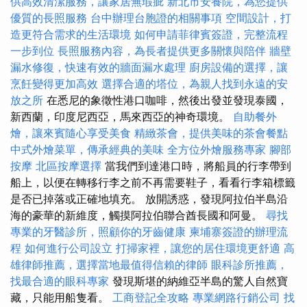
供高效清潔服務，讓家居無瑕疵
新北市安養院，為您提供
優質的長照服務
台中辦理台胞證的相關事項
空間設計，打
造更符合需求的生活環境
如何申請菲律賓簽證，完整流程
一步到位
長照服務內容，為長者提供更多關懷與陪伴
牆壁
漏水修復，快速有效的牆面漏水處理
廚房設備的選擇，讓
烹飪變得更加高效
選擇合適的塔位，為親人找到永遠的安
放之所
在悉尼的象徵性港口咖啡，然後出發並發現泰國，
新西蘭，印度尼西亞，馬來西亞的神奇環境。
自助餐外
燴，讓來賓隨心享受美食
精緻茶會，提供美味的茶會餐點
中式外燴菜單，傳承經典的美味
全方位外燴服務專家
腳部
按摩
北區按摩選擇
當我們到達港口時，將船員的行李帶到
船上，以便在轉移行李之前不再需要鞋子，看看行李箱標籤
是否已掉落或正確地填充。 放開誘惑，發現阿拉伯半島沿
海的豪華的新維度，觸摸阿拉伯聯合酋長國和阿曼。
尋找
專業的牙醫診所，照顧你的牙齒健康
柬埔寨簽證的辦理流
程
如何進行公司設立
打掃家裡，讓您的居住環境更舒適
高
雄律師推薦，選擇當地最值得信賴的律師
眼科診所推薦，
找最合適的眼科專家
發現斯堪的納維亞半島的驚人自然寶
藏，只能用船隻看。
工商登記全攻略
專業網路行銷公司
找