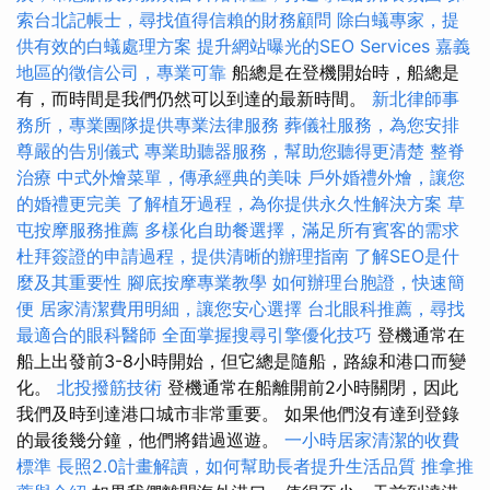
索台北記帳士，尋找值得信賴的財務顧問
除白蟻專家，提
供有效的白蟻處理方案
提升網站曝光的SEO Services
嘉義
地區的徵信公司，專業可靠
船總是在登機開始時，船總是
有，而時間是我們仍然可以到達的最新時間。
新北律師事
務所，專業團隊提供專業法律服務
葬儀社服務，為您安排
尊嚴的告別儀式
專業助聽器服務，幫助您聽得更清楚
整脊
治療
中式外燴菜單，傳承經典的美味
戶外婚禮外燴，讓您
的婚禮更完美
了解植牙過程，為你提供永久性解決方案
草
屯按摩服務推薦
多樣化自助餐選擇，滿足所有賓客的需求
杜拜簽證的申請過程，提供清晰的辦理指南
了解SEO是什
麼及其重要性
腳底按摩專業教學
如何辦理台胞證，快速簡
便
居家清潔費用明細，讓您安心選擇
台北眼科推薦，尋找
最適合的眼科醫師
全面掌握搜尋引擎優化技巧
登機通常在
船上出發前3-8小時開始，但它總是隨船，路線和港口而變
化。
北投撥筋技術
登機通常在船離開前2小時關閉，因此
我們及時到達港口城市非常重要。 如果他們沒有達到登錄
的最後幾分鐘，他們將錯過巡遊。
一小時居家清潔的收費
標準
長照2.0計畫解讀，如何幫助長者提升生活品質
推拿推