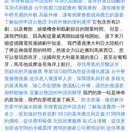
題
菲律賓簽證申請流程
耳掛式助聽器，選擇舒適且隱蔽的
耳掛式助聽器
台中筋膜刀放鬆療程
醫美療程，讓你擁有更
年輕亮麗的外貌
高級外燴，讓每個聚會都成為難忘的盛宴
了解如何申請台胞證
到府外燴的便利選擇
它包含所有計
劃，以及餐館，娛樂機會和戲劇節目的開業時間。 但是，
讓我們快點，因為船從夏威夷開始緩慢地開始。 接下來只
能從德國電視連續劇中知道。 我們通過澳大利亞大陸航行
了將近兩個星期的時間，然後全力以赴搬到馬來西亞。 您
可以發現西班牙，法國和意大利最美麗的港口，甚至在葡萄
牙，馬耳他或摩洛哥海岸上航行。
尋找專業的牙醫診所，
照顧你的牙齒健康
專業SEO顧問為您提供優化建議
台中整
復服務推薦
提供老人養護單人房，保障隱私與舒適
多樣化
的裝潢風格，隨心所欲變換
會議點心外燴，讓您的會議更
加輕鬆愉快
宜蘭台胞證的申請與辦理
我們的第一站是神奇
的新加坡，我們在那裡度過了兩天。
防水抓漏，徹底解決
您家中的漏水困擾
菲律賓簽證申請流程
了解裝潢費用一坪
多少，提前做好預算規劃
SEO的基本概念與定義
打掃阿姨
的價格，提供透明報價
北投按摩服務
臥式冷凍櫃，提供更
加節省空間的冷藏選擇
透明的搬家公司費用說明
提供專業