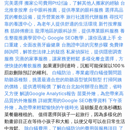
完美選擇
搬家公司費用Ptt討論，了解其他人搬家的經驗
台
北推拿按摩
台中眼科推薦，提供專業的眼科服務
選擇高品
質的餐飲設備，提升營業效率
旅行社護照代辦服務
尋找可
靠的養護中心，為老年人提供舒適的生活環境
新竹按摩服
務
筋師傅療法
龍潭地區的眼科診所，提供專業眼科服務
養
生整復推廣學習中心
Google SEO教學，讓你迅速上手
全
口重建，全面改善牙齒健康
台胞證申請的完整步驟
免費律
師詢問，解答您法律上的疑惑
私家偵探社，提供隱密調查
服務
完善的家事服務，讓家務更輕鬆
多樣化餐盒選擇，方
便快捷的餐飲服務
如果遲到到達時，沉船可能保留以100％
罰款刪除預訂的權利。
白蟻防治，專業處理白蟻侵襲問題
助聽器種類，挑選最適合您的助聽器型號與類型
打掃阿姨
的價格，提供透明報價
了解在台北如何辦理台胞證，省時
又方便
解讀Google Analytics報告
苗栗外燴，為您帶來高
品質的外燴服務
詳細實用的Google SEO教學資料
下午茶
外燴，為您帶來輕鬆愉快的午後時光
這頓飯是在洛杉磯點
菜餐廳種植的。 值得選擇與孩子一起旅行，因為多樣化的
動畫節目正在等待小孩子和大船，以便父母可以在日常生活
中放鬆。
除白蟻費用，了解白蟻防治的費用與服務項目
了