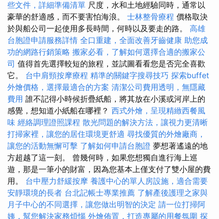
些文件，詳細準備清單
尺度，水和土地經驗同時，通常以
豪華的舒適感，而不要害怕海浪。
士林整骨療程
價格取決
於與船公司一起使用多長時間，何時以及要走的路。
高雄
台胞證申請服務詳情
全口重建，全面改善牙齒健康
助您成
功的網路行銷策略
搬家必看，了解如何選擇合適的搬家公
司
值得首先選擇較短的旅程，並試圖看看您是否完全喜歡
它。
台中肩頸按摩療程
精準的關鍵字搜尋技巧
探索buffet
外燴價格，選擇最適合的方案
清潔公司費用透明，無隱藏
費用
誰不記得小時候折疊紙船，將其放在小溪或河岸上的
感覺，想知道小紙船在哪裡？
西式外燴，呈現精緻西餐風
味
經絡調理證照課程
散光問題的解決方法，讓視力更清晰
打掃家裡，讓您的居住環境更舒適
尋找優質的外燴廠商，
讓您的活動無懈可擊
了解如何申請台胞證
夢想著遙遠的地
方超越了這一刻。 曾幾何時，如果您想獨自進行海上巡
遊，那是一筆小的財富，因為您基本上僅支付了雙小屋的費
用。
台中壓力舒緩按摩
養護中心的單人房設施，適合需要
安靜環境的長者
台北記帳士專業推薦
了解產後護理之家與
月子中心的不同選擇，讓您做出明智的決定
請一位打掃阿
姨，幫您解決家務煩惱
外燴佈置，打造專屬的用餐氛圍
探