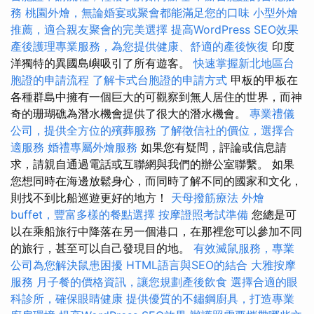
務
桃園外燴，無論婚宴或聚會都能滿足您的口味
小型外燴
推薦，適合親友聚會的完美選擇
提高WordPress SEO效果
產後護理專業服務，為您提供健康、舒適的產後恢復
印度
洋獨特的異國島嶼吸引了所有遊客。
快速掌握新北地區台
胞證的申請流程
了解卡式台胞證的申請方式
甲板的甲板在
各種群島中擁有一個巨大的可觀察到無人居住的世界，而神
奇的珊瑚礁為潛水機會提供了很大的潛水機會。
專業禮儀
公司，提供全方位的殯葬服務
了解徵信社的價位，選擇合
適服務
婚禮專屬外燴服務
如果您有疑問，評論或信息請
求，請親自通過電話或互聯網與我們的辦公室聯繫。 如果
您想同時在海邊放鬆身心，而同時了解不同的國家和文化，
則找不到比船巡遊更好的地方！
天母撥筋療法
外燴
buffet，豐富多樣的餐點選擇
按摩證照考試準備
您總是可
以在乘船旅行中降落在另一個港口，在那裡您可以參加不同
的旅行，甚至可以自己發現目的地。
有效滅鼠服務，專業
公司為您解決鼠患困擾
HTML語言與SEO的結合
大雅按摩
服務
月子餐的價格資訊，讓您規劃產後飲食
選擇合適的眼
科診所，確保眼睛健康
提供優質的不鏽鋼廚具，打造專業