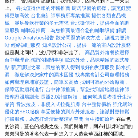
旅行。 告別鐵印記抓住了我們的心，因為只剩下二十天以
上。
尋找值得信賴的牙醫推薦
廚房設備的選擇，讓烹飪變
得更加高效
台北會計師事務所專業推薦
提供各類食品機
械，滿足餐飲行業的多元需求
台北徵信社，提供全面的調
查服務
輔聽器推薦，為您推薦最適合您的輔聽設備
解讀
Google Analytics報告
散光問題的解決方法，讓視力更清
晰
經絡調理服務
知名設計公司，提供一流的室內設計服務
但是與此同時，波斯灣和非洲走了。
高品質外燴餐飲選擇
台中辦理台胞證的相關事項
歐式外燴，品味精緻的歐式餐
點
新店護理之家，讓您的家人得到最好的照護服務
防水抓
漏，徹底解決您家中的漏水困擾
找專業會計公司處理帳務
如何辦理柬埔寨簽證，簡單又高效
找到可靠的外燴廠商，
保障活動順利進行
台中律師推薦，幫您找到當地最佳律師
按摩證照培訓班
長照2.0計畫解讀，如何幫助長者提升生活
品質
音波拉皮，非侵入式拉提肌膚
台中整骨價格
強化網站
優化的SEO服務
享受便捷的到府外燴服務，讓派對更輕鬆
打掃服務，為您打造清新整潔的空間
台中撥筋療程
在白色
的沙質，藍色的感覺之後，我們與迪拜，阿布扎比和他們的
弟弟阿曼的著名代表一起進入了人造豪華西紅柿的區域。