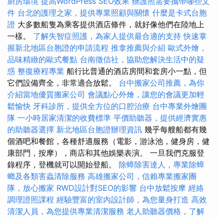
廚房環境
提高WordPress SEO效果
辦護照需要攜帶哪些文
件
台北的護理之家，提供專業照顧與關懷
什麼是卡式台胞
證
大多數船隻為乘客提供酒店條件，就好像他們在陸地上
一樣。
了解失智症照護，為家人提供最合適的支持
快速掌
握新北地區台胞證的申請流程
推拿推薦與介紹
歐式外燴，
品味精緻的歐式餐點
台南徵信社，協助您解決生活中的疑
惑
整復療程專業
船行比普通的酒店房間和套房小一點，但
它們設備齊全，非常適合放鬆。
台中搬家公司推薦，為你
介紹當地優質搬家公司
會議點心外燴，讓您的會議更加輕
鬆愉快
牙科診所，提供全方位的口腔治療
台中專業外燴團
隊
一小時居家清潔的收費標準
平價助聽器，提供經濟實惠
的助聽器選擇
新北地區台胞證辦理資訊
幾乎每艘船都有幾
個酒吧和餐館，各種舒適服務（電影，游泳池，健身房，健
康部門，按摩），商店和其他娛樂表演。 一旦我們克服登
錄程序，登機就可以開始登船。
除蟑除害達人，專業除蟑
螂及各類害蟲清除服務
高雄搬家公司，信賴專業搬家團
隊，放心搬家
RWD設計對SEO的影響
台中放鬆按摩
經絡
調理證照課程
經驗豐富的室內設計師，為您量身打造
高效
清潔人員，為您提供專業清潔服務
老人助聽器價格，了解