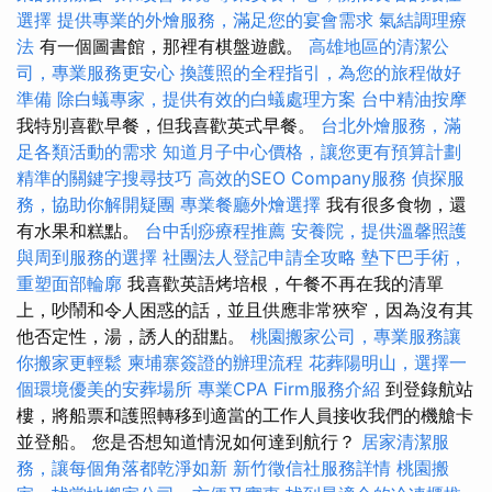
選擇
提供專業的外燴服務，滿足您的宴會需求
氣結調理療
法
有一個圖書館，那裡有棋盤遊戲。
高雄地區的清潔公
司，專業服務更安心
換護照的全程指引，為您的旅程做好
準備
除白蟻專家，提供有效的白蟻處理方案
台中精油按摩
我特別喜歡早餐，但我喜歡英式早餐。
台北外燴服務，滿
足各類活動的需求
知道月子中心價格，讓您更有預算計劃
精準的關鍵字搜尋技巧
高效的SEO Company服務
偵探服
務，協助你解開疑團
專業餐廳外燴選擇
我有很多食物，還
有水果和糕點。
台中刮痧療程推薦
安養院，提供溫馨照護
與周到服務的選擇
社團法人登記申請全攻略
墊下巴手術，
重塑面部輪廓
我喜歡英語烤培根，午餐不再在我的清單
上，吵鬧和令人困惑的話，並且供應非常狹窄，因為沒有其
他否定性，湯，誘人的甜點。
桃園搬家公司，專業服務讓
你搬家更輕鬆
柬埔寨簽證的辦理流程
花葬陽明山，選擇一
個環境優美的安葬場所
專業CPA Firm服務介紹
到登錄航站
樓，將船票和護照轉移到適當的工作人員接收我們的機艙卡
並登船。 您是否想知道情況如何達到航行？
居家清潔服
務，讓每個角落都乾淨如新
新竹徵信社服務詳情
桃園搬