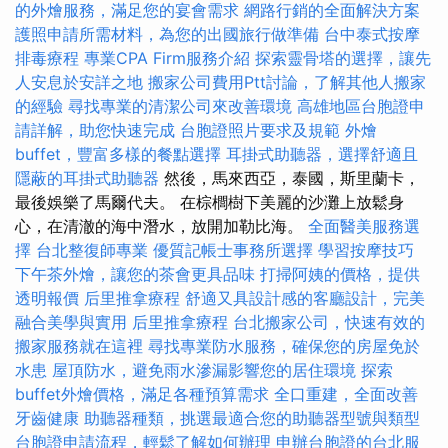
的外燴服務，滿足您的宴會需求
網路行銷的全面解決方案
護照申請所需材料，為您的出國旅行做準備
台中泰式按摩
排毒療程
專業CPA Firm服務介紹
探索靈骨塔的選擇，讓先
人安息於安詳之地
搬家公司費用Ptt討論，了解其他人搬家
的經驗
尋找專業的清潔公司來改善環境
高雄地區台胞證申
請詳解，助您快速完成
台胞證照片要求及規範
外燴
buffet，豐富多樣的餐點選擇
耳掛式助聽器，選擇舒適且
隱蔽的耳掛式助聽器
然後，馬來西亞，泰國，斯里蘭卡，
最後娛樂了馬爾代夫。 在棕櫚樹下美麗的沙灘上放鬆身
心，在清澈的海中潛水，放開加勒比海。
全面醫美服務選
擇
台北整復師專業
優質記帳士事務所選擇
學習按摩技巧
下午茶外燴，讓您的茶會更具品味
打掃阿姨的價格，提供
透明報價
后里推拿療程
舒適又具設計感的客廳設計，完美
融合美學與實用
后里推拿療程
台北搬家公司，快速有效的
搬家服務就在這裡
尋找專業防水服務，確保您的房屋免於
水患
屋頂防水，避免雨水滲漏影響您的居住環境
探索
buffet外燴價格，滿足各種預算需求
全口重建，全面改善
牙齒健康
助聽器種類，挑選最適合您的助聽器型號與類型
台胞證申請流程，輕鬆了解如何辦理
申辦台胞證的台北服