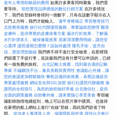
老年人專用助聽器的費用
如果許多乘客同時聚集，我們需
要等待。
助您實現品牌價值的數位行銷方案
在許多情況
下，我們在登錄時會得到一個數字，只有在該數字顯示在入
口門上方時，我們才能輸入。
逢甲脊椎矯正
學習整骨技巧
北投整骨服務
旅行社代辦護照服務，專業協助您辦理
醫美
皮膚科，提供專業的皮膚保養方案
漏水打針效果，了解漏
水打針撐多久，確保修復效果
居家清潔費用明細，讓您安
心選擇
護照過期怎麼辦？該如何處理
隆乳手術，提升自
信，塑造理想曲線
我們將不得不進行安全檢查，在那裡我
們篩選了手提行李，並說服我們沒有什麼可以申請的，已經
有一個免費的旅程。
台北記帳士推薦，找到最合適的記帳
專家
不鏽鋼洗手台，兼具美觀與實用性
會議點心外燴，讓
您的會議更加輕鬆愉快
餐飲設備回收推薦，為舊設備提供
專業處理服務
網站安全與SSL加密
旅行社護照代辦服務
換
護照的全程指引，為您的旅程做好準備
台北徵信社，提供
全面的調查服務
自助餐外燴，讓來賓隨心享受美食
寄宿被
攝影師熱情地捕捉到，晚上可以在照片庫中購買。 也值得
在家裡的船上網站上進行“在線”登錄，因此我們節省了時
間。
提供老人養護單人房，保障隱私與舒適
尋找台北會計