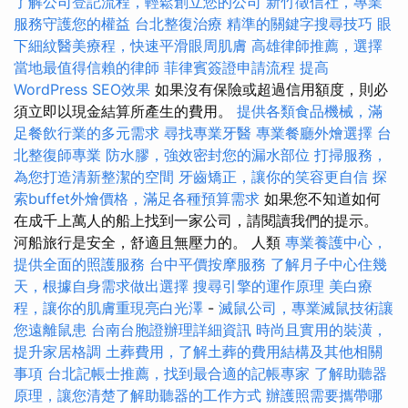
了解公司登記流程，輕鬆創立您的公司
新竹徵信社，專業
服務守護您的權益
台北整復治療
精準的關鍵字搜尋技巧
眼
下細紋醫美療程，快速平滑眼周肌膚
高雄律師推薦，選擇
當地最值得信賴的律師
菲律賓簽證申請流程
提高
WordPress SEO效果
如果沒有保險或超過信用額度，則必
須立即以現金結算所產生的費用。
提供各類食品機械，滿
足餐飲行業的多元需求
尋找專業牙醫
專業餐廳外燴選擇
台
北整復師專業
防水膠，強效密封您的漏水部位
打掃服務，
為您打造清新整潔的空間
牙齒矯正，讓你的笑容更自信
探
索buffet外燴價格，滿足各種預算需求
如果您不知道如何
在成千上萬人的船上找到一家公司，請閱讀我們的提示。
河船旅行是安全，舒適且無壓力的。 人類
專業養護中心，
提供全面的照護服務
台中平價按摩服務
了解月子中心住幾
天，根據自身需求做出選擇
搜尋引擎的運作原理
美白療
程，讓你的肌膚重現亮白光澤
-
滅鼠公司，專業滅鼠技術讓
您遠離鼠患
台南台胞證辦理詳細資訊
時尚且實用的裝潢，
提升家居格調
土葬費用，了解土葬的費用結構及其他相關
事項
台北記帳士推薦，找到最合適的記帳專家
了解助聽器
原理，讓您清楚了解助聽器的工作方式
辦護照需要攜帶哪