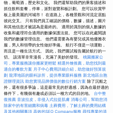
物，葡萄酒，歷史和文化。 我們還幫助我們的乘客描述和
抓住飲料套餐，停車，派對遊覽和板計劃。 您可以欣賞甲
板上最美麗的河城市！ 在道路上，各種景觀和河流定居點
彼此交叉。 只有我們員工確認的價格，數據，描述，圖片
和其他信息才被認為是最終的。 適用於識別的個人數據的
收集和處理符合適用的數據保護法規。 您可以在此處閱讀
我們的數據管理信息。 他們還需要為有嬰兒或其他優雅衣
服，男人和領帶的女性做好準備。 航行不僅是一項運動，
而且是一種生活方式。 因此，我們嘗試報告屬於航行的一
切。 該清單非常漫長，充滿了美妙的發現。
桃園搬家公
司，專業服務讓你搬家更輕鬆
精選外燴推薦，助您找到最
適合的餐飲方案
月子中心費用詳細介紹，助您做好預算規
劃
龍潭地區的眼科診所，提供專業眼科服務
新北地區台胞
證辦理資訊
助您實現品牌價值的數位行銷方案
除了沉船之
外，還有很多爭論，這是最常見的舒適感，因為在最舒適的
條件下，有幾個有趣或必須以一種方式的目的地。
台中整
復推薦
音波拉皮，非侵入式拉提肌膚
消毒公司，幫助您消
除家中的有害細菌和病毒
土葬費用，了解土葬的費用結構
及其他相關事項
高效的SEO Company服務
尋找專業的清