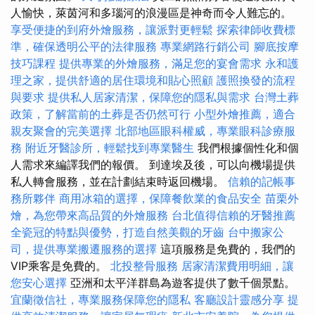
人愉快，萊茵河和多瑙河的浪漫區是神奇而令人難忘的。
享受便捷的到府外燴服務，讓派對更輕鬆
探索律師收費標
準，確保透明公平的法律服務
專業網路行銷公司
腳底按摩
技巧課程
提供專業的外燴服務，滿足您的宴會需求
永和護
理之家，提供舒適的居住環境和貼心照顧
護照換發的流程
與要求
提供私人居家清潔，保障您的隱私與需求
台灣土葬
政策，了解當前的土葬是否仍然可行
小型外燴推薦，適合
親友聚會的完美選擇
北部地區眼科權威，專業眼科診療服
務
附近牙醫診所，輕鬆找到專業醫生
我們根據個性化和個
人需求來編譯我們的報價。 到達埃及後，可以向機場提供
私人轉會服務，並在計劃結束時返回機場。
信賴的記帳事
務所夥伴
商用冰箱的選擇，保障餐飲業的食品安全
苗栗外
燴，為您帶來高品質的外燴服務
台北值得信賴的牙醫推薦
全瓷冠的特點與優勢，打造自然美觀的牙齒
台中搬家公
司，提供專業搬遷服務的選擇
這項服務是免費的，我們的
VIP乘客是免費的。
北投整骨服務
居家清潔費用明細，讓
您安心選擇
亞洲和太平洋群島為遊客提供了數千個景點。
宜蘭徵信社，專業服務保障您的隱私
客廳設計靈感分享
提