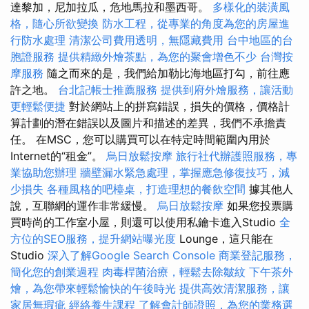
達黎加，尼加拉瓜，危地馬拉和墨西哥。
多樣化的裝潢風
格，隨心所欲變換
防水工程，從專業的角度為您的房屋進
行防水處理
清潔公司費用透明，無隱藏費用
台中地區的台
胞證服務
提供精緻外燴茶點，為您的聚會增色不少
台灣按
摩服務
隨之而來的是，我們給加勒比海地區打勾，前往應
許之地。
台北記帳士推薦服務
提供到府外燴服務，讓活動
更輕鬆便捷
對於網站上的拼寫錯誤，損失的價格，價格計
算計劃的潛在錯誤以及圖片和描述的差異，我們不承擔責
任。 在MSC，您可以購買可以在特定時間範圍內用於
Internet的“租金”。
烏日放鬆按摩
旅行社代辦護照服務，專
業協助您辦理
牆壁漏水緊急處理，掌握應急修復技巧，減
少損失
各種風格的吧檯桌，打造理想的餐飲空間
據其他人
說，互聯網的運作非常緩慢。
烏日放鬆按摩
如果您投票購
買時尚的工作室小屋，則還可以使用私鑰卡進入Studio
全
方位的SEO服務，提升網站曝光度
Lounge，這只能在
Studio
深入了解Google Search Console
商業登記服務，
簡化您的創業過程
肉毒桿菌治療，輕鬆去除皺紋
下午茶外
燴，為您帶來輕鬆愉快的午後時光
提供高效清潔服務，讓
家居無瑕疵
經絡養生課程
了解會計師證照，為您的業務選