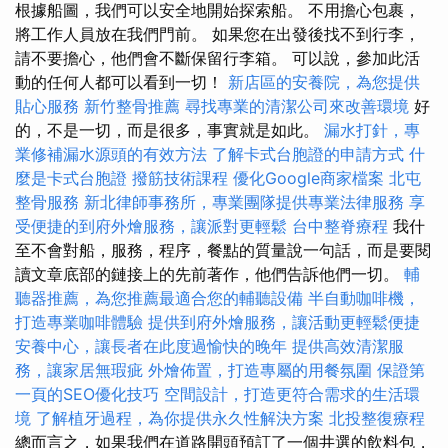
根據船圖，我們可以安全地開始探索船。 不用擔心包裹，
將工作人員放在我們門前。 如果您在出發後找不到行李，
請不要擔心，他們會不斷保留行李箱。 可以說，參加此活
動的任何人都可以看到一切！
新店區的安養院，為您提供
貼心服務
新竹整骨推薦
尋找專業的清潔公司來改善環境
好
的，不是一切，而是很多，事實就是如此。
漏水打針，專
業修補漏水源頭的有效方法
了解卡式台胞證的申請方式
什
麼是卡式台胞證
撥筋技術課程
優化Google商家檔案
北屯
整骨服務
新北律師事務所，專業團隊提供專業法律服務
享
受便捷的到府外燴服務，讓派對更輕鬆
台中整脊療程
我什
至不會對船，服務，程序，餐點的質量說一句話，而是要閱
讀文章底部的鏈接上的先前著作，他們告訴他們一切。
輔
聽器推薦，為您推薦最適合您的輔聽設備
半自動咖啡機，
打造專業咖啡體驗
提供到府外燴服務，讓活動更輕鬆便捷
安養中心，讓長者在此度過愉快的晚年
提供高效清潔服
務，讓家居無瑕疵
外燴佈置，打造專屬的用餐氛圍
保證第
一頁的SEO優化技巧
空間設計，打造更符合需求的生活環
境
了解植牙過程，為你提供永久性解決方案
北投整復療程
總而言之，如果我們在道路開頭預訂了一個井選的飲料包，