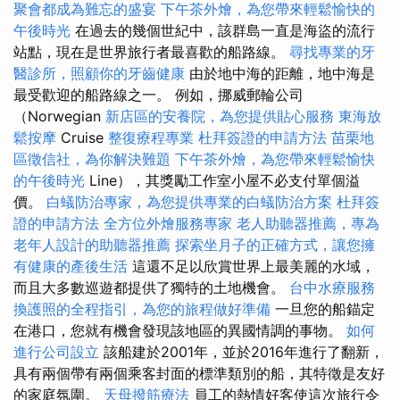
聚會都成為難忘的盛宴
下午茶外燴，為您帶來輕鬆愉快的
午後時光
在過去的幾個世紀中，該群島一直是海盜的流行
站點，現在是世界旅行者最喜歡的船路線。
尋找專業的牙
醫診所，照顧你的牙齒健康
由於地中海的距離，地中海是
最受歡迎的船路線之一。 例如，挪威郵輪公司
（Norwegian
新店區的安養院，為您提供貼心服務
東海放
鬆按摩
Cruise
整復療程專業
杜拜簽證的申請方法
苗栗地
區徵信社，為你解決難題
下午茶外燴，為您帶來輕鬆愉快
的午後時光
Line），其獎勵工作室小屋不必支付單個溢
價。
白蟻防治專家，為您提供專業的白蟻防治方案
杜拜簽
證的申請方法
全方位外燴服務專家
老人助聽器推薦，專為
老年人設計的助聽器推薦
探索坐月子的正確方式，讓您擁
有健康的產後生活
這還不足以欣賞世界上最美麗的水域，
而且大多數巡遊都提供了獨特的土地機會。
台中水療服務
換護照的全程指引，為您的旅程做好準備
一旦您的船錨定
在港口，您就有機會發現該地區的異國情調的事物。
如何
進行公司設立
該船建於2001年，並於2016年進行了翻新，
具有兩個帶有兩個乘客封面的標準類別的船，其特徵是友好
的家庭氛圍。
天母撥筋療法
員工的熱情好客使這次旅行令