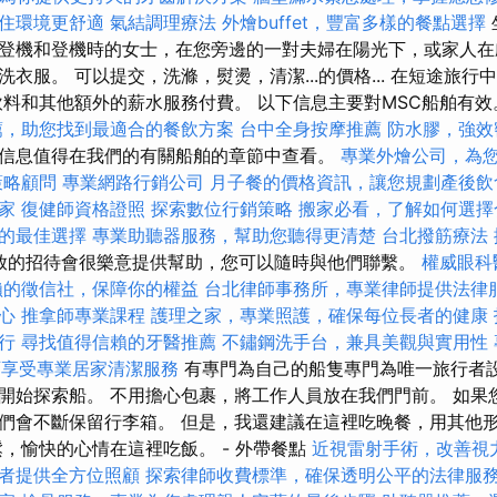
住環境更舒適
氣結調理療法
外燴buffet，豐富多樣的餐點選擇
登機和登機時的女士，在您旁邊的一對夫婦在陽光下，或家人在
衣服。 可以提交，洗滌，熨燙，清潔...的價格... 在短途旅
飲料和其他額外的薪水服務付費。 以下信息主要對MSC船舶有
薦，助您找到最適合的餐飲方案
台中全身按摩推薦
防水膠，強效
信息值得在我們的有關船舶的章節中查看。
專業外燴公司，為
策略顧問
專業網路行銷公司
月子餐的價格資訊，讓您規劃產後飲
家
復健師資格證照
探索數位行銷策略
搬家必看，了解如何選擇
的最佳選擇
專業助聽器服務，幫助您聽得更清楚
台北撥筋療法
放的招待會很樂意提供幫助，您可以隨時與他們聯繫。
權威眼科
賴的徵信社，保障你的權益
台北律師事務所，專業律師提供法律
心
推拿師專業課程
護理之家，專業照護，確保每位長者的健康
行
尋找值得信賴的牙醫推薦
不鏽鋼洗手台，兼具美觀與實用性
可享受專業居家清潔服務
有專門為自己的船隻專門為唯一旅行者設
開始探索船。 不用擔心包裹，將工作人員放在我們門前。 如果
們會不斷保留行李箱。 但是，我還建議在這裡吃晚餐，用其他
鬆，愉快的心情在這裡吃飯。 - 外帶餐點
近視雷射手術，改善視
者提供全方位照顧
探索律師收費標準，確保透明公平的法律服