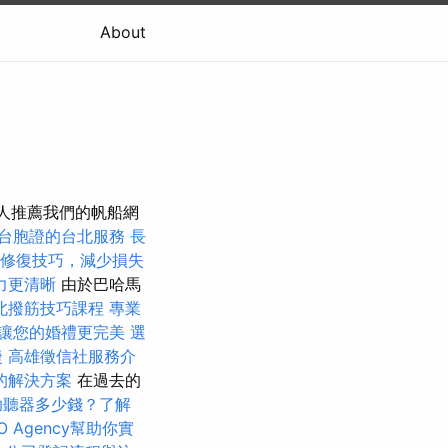
About
的人推薦我們的帆船網
台胞證的台北服務
長
修復技巧，減少損失
力更清晰
由於巴哈馬
北撥筋技巧課程
專業
讓您的婚禮更完美
選
捷
高雄徵信社服務介
的解決方案
在過去的
助聽器多少錢？了解
O Agency幫助你實