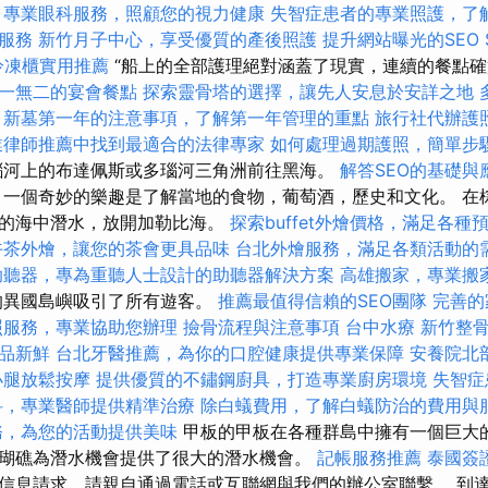
專業眼科服務，照顧您的視力健康
失智症患者的專業照護，了
服務
新竹月子中心，享受優質的產後照護
提升網站曝光的SEO Se
冷凍櫃實用推薦
“船上的全部護理絕對涵蓋了現實，連續的餐點
一無二的宴會餐點
探索靈骨塔的選擇，讓先人安息於安詳之地
新墓第一年的注意事項，了解第一年管理的重點
旅行社代辦護
業律師推薦中找到最適合的法律專家
如何處理過期護照，簡單步
瑙河上的布達佩斯或多瑙河三角洲前往黑海。
解答SEO的基礎與
，一個奇妙的樂趣是了解當地的食物，葡萄酒，歷史和文化。 在
澈的海中潛水，放開加勒比海。
探索buffet外燴價格，滿足各種
午茶外燴，讓您的茶會更具品味
台北外燴服務，滿足各類活動的
助聽器，專為重聽人士設計的助聽器解決方案
高雄搬家，專業搬
的異國島嶼吸引了所有遊客。
推薦最值得信賴的SEO團隊
完善的
照服務，專業協助您辦理
撿骨流程與注意事項
台中水療
新竹整
品新鮮
台北牙醫推薦，為你的口腔健康提供專業保障
安養院北
小腿放鬆按摩
提供優質的不鏽鋼廚具，打造專業廚房環境
失智症
科，專業醫師提供精準治療
除白蟻費用，了解白蟻防治的費用與
務，為您的活動提供美味
甲板的甲板在各種群島中擁有一個巨大
瑚礁為潛水機會提供了很大的潛水機會。
記帳服務推薦
泰國簽
信息請求，請親自通過電話或互聯網與我們的辦公室聯繫。 到