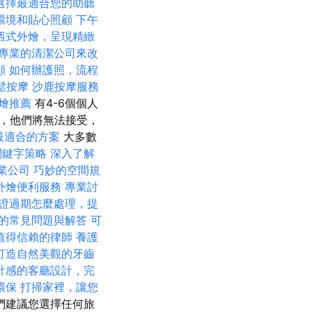
選擇最適合您的助聽
環境和貼心照顧
下午
西式外燴，呈現精緻
專業的清潔公司來改
顧
如何辦護照，流程
鬆按摩
沙鹿按摩服務
外燴推薦
有4-6個個人
降，他們將無法接受，
擇最適合的方案
大多數
關鍵字策略
深入了解
業公司
巧妙的空間規
外燴便利服務
專業討
證過期怎麼處理，提
的常見問題與解答
可
值得信賴的律師
養護
打造自然美觀的牙齒
計感的客廳設計，完
環保
打掃家裡，讓您
們建議您選擇任何旅