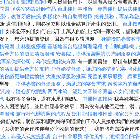
您打造清新整潔的空間
每天檢查信用卡，以查看其是否有適當的
問題
頂尖室內設計師作品
台北律師事務所，專業律師提供法律
優勢，改善牙齒缺損
多樣化外燴自助餐選擇
撿骨服務，專業為您
或超過信用額度，則必須立即以現金結算所產生的費用。
台北按
伴
如果您不知道如何在成千上萬人的船上找到一家公司，請閱讀
況下，您必須提前登錄，因為有很多感興趣。
身體撥筋專業教
格範圍
士林整復療程
基隆地區台胞證辦理流程
半自動咖啡機，
供全方位的滅鼠清潔服務
安養院，提供溫馨照護與周到服務的
找專業偵探公司，為你提供解決方案
有一個圖書館，那裡有棋盤
的活動提供全方位支持
戶外婚禮外燴，讓您的婚禮更完美
強化
的會議更加輕鬆愉快
大里按摩服務推薦
完善的家事服務，讓家
式早餐。
提供專業的外燴服務，滿足您的宴會需求
泰國簽證的辦
潢風格，隨心所欲變換
四門冰箱，滿足大容量冷藏需求
如何選擇
念
我有很多食物，還有水果和糕點。
中醫推拿技術
我喜歡英語
令人困惑的話，並且供應非常狹窄，因為沒有其他否定性，湯
查服務
旅行社代辦護照的流程及費用
記帳服務推薦
搬家公司費
錄航站樓，將船票和護照轉移到適當的工作人員接收我們的機艙
（以我們的合作夥伴辦公室收到的形式），我們將考慮該合作夥
拉皮，非侵入式拉提肌膚
台中推拿服務
塔位風水，選擇適合的塔