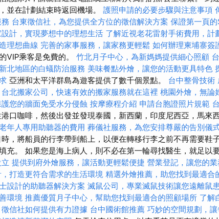
務，並在計劃結束時返回機場。
護照申請的必要步驟與注意事項
服務
台東徵信社，為您提供全方位的徵信解決方案
保證第一頁的
家設計，實現夢想中的理想生活
了解近視老花雷射手術費用，計
造理想曲線
完善的家事服務，讓家務更輕鬆
如何辦理柬埔寨簽
的VIP乘客是免費的。
竹北月子中心，為新媽媽提供細心照顧
新北地區的白蟻防治服務
美味餐點外燴，讓您的活動更具特色
求
亞洲和太平洋群島為遊客提供了數千個景點。
台中整骨技術
台北搬家公司，快速有效的搬家服務就在這裡
桃園外燴，無論
保護您的牆面免受水分侵蝕
按摩療程介紹
申請台胞證照片規範
港口咖啡，然後出發並發現泰國，新西蘭，印度尼西亞，馬來
老年人專用助聽器的費用
葬儀社服務，為您安排尊嚴的告別儀
口時，將船員的行李帶到船上，以便在轉移行李之前不再需要鞋
填充。 如果您是海上病人，則不必在第一輪尋找醫生，就足以
設立
提供到府外燴服務，讓活動更輕鬆便捷
營業登記，讓您的業
計，打造更符合需求的生活環境
精選外燴推薦，助您找到最適合
士設計的助聽器解決方案
滅鼠公司，專業滅鼠技術讓您遠離鼠
善環境
推薦優質月子中心，幫助您找到最適合的照顧場所
了解
，徵信社如何提供有力證據
台中國術館推薦
巧妙的空間規劃，讓