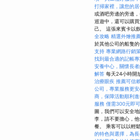
打掃家裡，讓您的居
或酒吧旁邊的旁邊，
巡遊中，還可以購買洗
己。 這張來賓卡以
全攻略
精選外燴推
於其他公司的船隻的
支持
專業網路行銷
找到最合適的記帳專
安養中心，關懷長者
解答
每天24小時開
治療眼疾
推薦可信
公司，專業服務更安
商，保障活動順利進
服務
僅需300元即
圖，我們可以安全地
李，請不要擔心，他
餐。 乘客可以以輕
的特色與選擇，為長