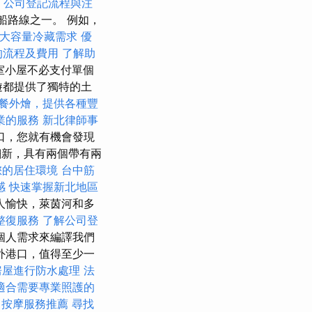
公司登記流程與注
船路線之一。 例如，
大容量冷藏需求
優
的流程及費用
了解助
作室小屋不必支付單個
遊都提供了獨特的土
餐外燴，提供各種豐
業的服務
新北律師事
口，您就有機會發現
了翻新，具有兩個帶有兩
您的居住環境
台中筋
感
快速掌握新北地區
人愉快，萊茵河和多
整復服務
了解公司登
個人需求來編譯我們
外港口，值得至少一
房屋進行防水處理
法
適合需要專業照護的
按摩服務推薦
尋找