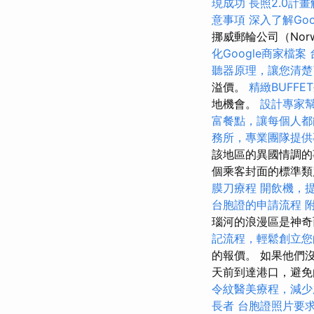
現成功
長照2.0計
意事項
深入了解Googl
挪威郵輪公司（Norw
化Google商家檔案
聽器原理，讓您清楚
溢價。
精緻BUFF
地機會。
設計專家
富餐點，讓每個人都
務所，專業團隊提供
該地區的異國情調
個乘客封面的標準類
膜刀療程
開飲機，
台胞證的申請流程
瑙河的浪漫區是神
記流程，輕鬆創立您
的報價。 如果他們
天前到達港口，避
令紋醫美療程，減少
長者
台胞證照片要