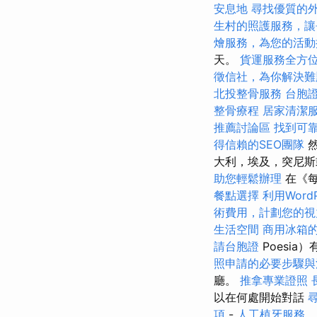
安息地
尋找優質的
生村的照護服務，讓
燴服務，為您的活動
天。
貨運服務全方
徵信社，為你解決難
北投整骨服務
台胞
整骨療程
居家清潔
推薦討論區
找到可
得信賴的SEO團隊
然
大利，埃及，突尼斯
助您輕鬆辦理
在《每
餐點選擇
利用Word
術費用，計劃您的視
生活空間
商用冰箱
請台胞證
Poesia
照申請的必要步驟與
廳。
推拿專業證照
以在何處開始對話
項
-
人工植牙服務，