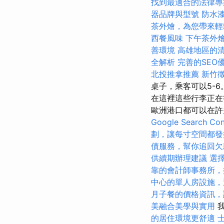
找到最適合的法律專
器品牌與型號
防水
茶外燴，為您帶來輕
西餐風味
下午茶外
善環境
高雄地區的
全解析
完善的SEO
北投推拿推薦
新竹
桌子，乘客可以5-
在這裡這些行李正
歐洲港口都可以在許
Google Search Con
劃，讓每寸空間都發
債服務，幫你追回欠
供續期辦理建議
選
靠的會計師事務所，
中心的單人房設施，
月子餐的價格資訊，
美融合美學與實用
我
的居住環境更舒適