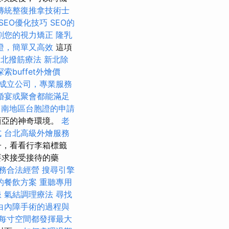
傳統整復推拿技術士
SEO優化技巧
SEO的
劃您的視力矯正
隆乳
證，簡單又高效
這項
台北撥筋療法
新北除
探索buffet外燴價
成立公司，專業服務
婚宴或聚會都能滿足
台南地區台胞證的申請
西亞的神奇環境。
老
式
台北高級外燴服務
子，看看行李箱標籤
要求接受接待的藥
務合法經營
搜尋引擎
的餐飲方案
重聽專用
患
氣結調理療法
尋找
白內障手術的過程與
每寸空間都發揮最大