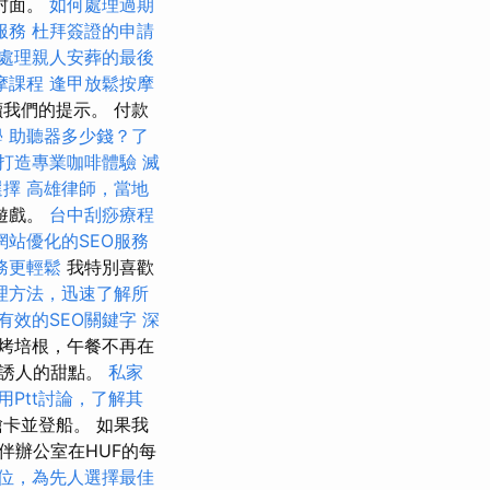
封面。
如何處理過期
服務
杜拜簽證的申請
處理親人安葬的最後
摩課程
逢甲放鬆按摩
我們的提示。 付款
學
助聽器多少錢？了
打造專業咖啡體驗
滅
選擇
高雄律師，當地
遊戲。
台中刮痧療程
網站優化的SEO服務
務更輕鬆
我特別喜歡
理方法，迅速了解所
有效的SEO關鍵字
深
烤培根，午餐不再在
，誘人的甜點。
私家
用Ptt討論，了解其
卡並登船。 如果我
伴辦公室在HUF的每
位，為先人選擇最佳