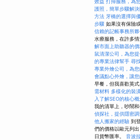
效益
打掃服務，為
護照，簡單步驟解決
方法
牙橋的選擇與
步驟
如果沒有保險
信賴的記帳事務所夥
水療服務，在許多情
解市面上助聽器的價
鼠清潔公司，為您提
的專業法律幫手
尋
專業外燴公司，為您
會議點心外燴，讓您
早餐，但我喜歡英
需材料
多樣化的裝
入了解SEO的核心概
我的清單上，吵鬧和
偵探社，提供隱密調
他人搬家的經驗
到登
們的價格以歐元列出
日貨幣匯率。
音波