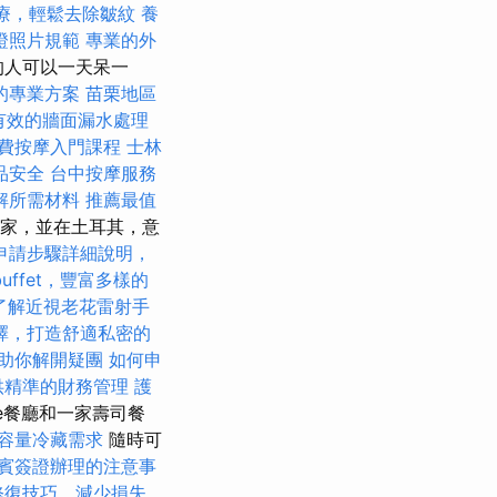
療，輕鬆去除皺紋
養
證照片規範
專業的外
的人可以一天呆一
的專業方案
苗栗地區
有效的牆面漏水處理
費按摩入門課程
士林
品安全
台中按摩服務
解所需材料
推薦最值
國家，並在土耳其，意
申請步驟詳細說明，
uffet，豐富多樣的
了解近視老花雷射手
擇，打造舒適私密的
助你解開疑團
如何申
供精準的財務管理
護
te餐廳和一家壽司餐
容量冷藏需求
隨時可
賓簽證辦理的注意事
修復技巧，減少損失