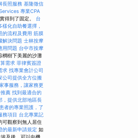
解長照服務
基隆徵信
rvices
專業CPA
確實得到了固定。
台
多樣化自助餐選擇，
照的流程及費用
筋膜
驟解決問題
士林按摩
應用問題
台中市按摩
棕櫚樹下美麗的沙灘
預算需求
菲律賓簽證
需求
找專業會計公司
家公司提供全方位搬
家事服務，讓家務更
骨推薦
找到最適合的
部，提供北部地區長
患者的專業照護，了
服務項目
台北專業記
的可觀察到無人居住
證的最新申請規定
如
達埃及後，可以向機