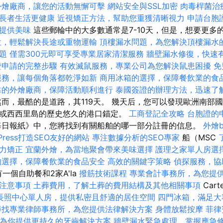
外燴廠商，讓您的活動無懈可擊
網站安全與SSL加密
肉毒桿菌治
長者生活更健康
近視矯正方法，幫助您重獲清晰視力
申請台胞
提供美味
這些郵輪中的大多數通常是7-10天，但是，想要更多
位，輕鬆解決長途或重物運輸
頂樓漏水問題，為您解決頂樓漏水
題
僅需300元即可享受專業居家清潔服務
牆壁漏水修復，快速
證申請的完整步驟
有效滅鼠服務，專業公司為您解決鼠患困擾
免
服務，讓每個角落都乾淨如新
商用冰箱的選擇，保障餐飲業的食
靠的外燴廠商，保障活動順利進行
泰國簽證的辦理方法，迅速了
而，最酷的是道路，其119天。 幾天后，您可以發現歐洲南部
或西西里島的歷史悠久的港口錨定。
工商登記全攻略
台胞證的
日報紙》中，您將找到有關船舶的哪一部分註冊的信息。
外燴b
Press打造SEO友好的網站
專注數據分析的SEO專家
船（MSC
力矯正
宜蘭外燴，為當地聚會帶來美味選擇
護理之家單人房選
的選擇，保障餐飲業的食品安全
高效的關鍵字策略
偵探服務，協
）有一個自助餐和2家A'la
撥筋技術課程
專業會計事務所，為您提
注意事項
土葬費用，了解土葬的費用結構及其他相關事項
Car
長照中心單人房，提供私密且舒適的居住空間
四門冰箱，滿足大
尋找專業律師事務所，為您提供法律解決方案
身體放鬆按摩
菲律
為你提供更持久的牙齒解決方案
牆壁漏水緊急處理，掌握應急