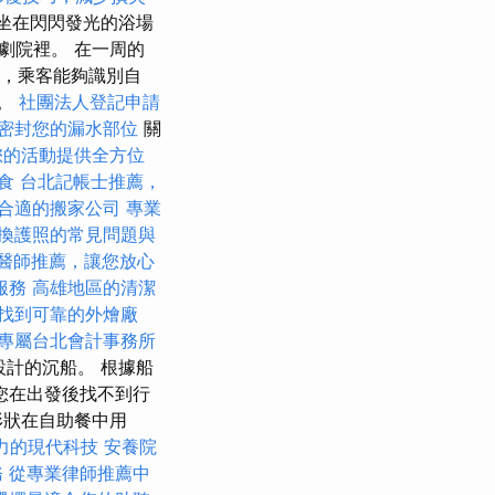
坐在閃閃發光的浴場
劇院裡。 在一周的
行中，乘客能夠識別自
效。
社團法人登記申請
密封您的漏水部位
關
您的活動提供全方位
食
台北記帳士推薦，
合適的搬家公司
專業
換護照的常見問題與
醫師推薦，讓您放心
服務
高雄地區的清潔
找到可靠的外燴廠
專屬台北會計事務所
計的沉船。 根據船
您在出發後找不到行
形狀在自助餐中用
力的現代科技
安養院
務
從專業律師推薦中