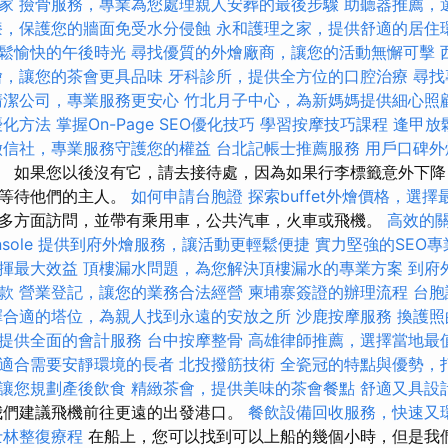
家
撿骨服務，專業為您處理親人安葬的最後步驟
助聽器推薦，
漆，保護您的牆面免受水分侵蝕
永和護理之家，提供舒適的居住
鬆愉快的午後時光
尋找優質的外燴廠商，讓您的活動無懈可擊
燴，讓您的茶會更具品味
牙科診所，提供全方位的口腔治療
尋找
清潔公司，專業服務更安心
竹北月子中心，為新媽媽提供細心照
優化方法
掌握On-Page SEO優化技巧
學習按摩技巧課程
逢甲放
徵信社，專業服務守護您的權益
台北記帳士推薦服務
用戶口碑
6。 如果您以後沒有它，請去接待處，因為如果行李標籤意外下
在等待他們的主人。
如何申請台胞證
探索buffet外燴價格，選
多方面訪問，並帶有乘用車，公共汽車，火車或飛機。
高效的
sole
提供到府外燴服務，讓活動更輕鬆便捷
實力堅強的SEO專
揮最大效益
頂樓漏水問題，為您解決頂樓漏水的專業方案
到府
款
營業登記，讓您的業務合法經營
柬埔寨簽證的辦理流程
台胞
擇合適的塔位，為親人找到永遠的安放之所
沙鹿按摩服務
換護照
提供全面的會計服務
台中按摩整骨
高雄律師推薦，選擇當地最
適合需要安靜環境的長者
北投撥筋技術
全瓷冠的特點與優勢，
讓您規劃產後飲食
精緻茶會，提供美味的茶會餐點
舒適又具設
們建議飛機前往更遠的出發港口。
餐飲設備回收服務，快速又
士林整復療程
在船上，您可以找到可以上船的幾個小時，但是我