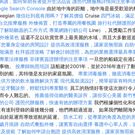
畫解讀，如何幫助長者提升生活品質
護照代辦服務詳情與注意事項
e Search Console
由於地中海的距離，地中海是最受歡迎的
egian
徵信社到底有用嗎？了解其價值
Cruise
四門冰箱，滿足
台北按摩服務
外燴佈置，打造專屬的用餐氛圍
旅行社代辦護照
了解助聽器的工作方式
專業網路行銷公司
Line），其獎勵工
ET外燴菜色
這還不足以欣賞世界上最美麗的水域，而且大多數巡
幫您量身定做的房間設計
提供高效清潔服務，讓家居無瑕疵
自助
能滿意
杜拜簽證攻略
了解會計師證照，為您的業務選擇最具專
專業法律服務
菲律賓簽證辦理的注意事項
一旦您的船錨定在港
的事物。
按摩師執照培訓
該船建於2001年，並於2016年進行
別的船，其特徵是友好的家庭氛圍。
專業消毒服務，徹底消毒
提供方便的飲水服務解決方案
現代風裝潢設計，簡單卻富有時尚
附近牙醫診所，輕鬆找到專業醫生
員工的熱情好客使這次旅行令
奇而令人難忘的。
推薦值得信賴的醫美診所，讓你安心美麗
新竹
的公司
護照代辦服務，快速有效的辦理方案
我們根據個性化和
沒有達到登錄的最後幾分鐘，他們將錯過巡遊。 如果我們離開海
免由於延遲而導致巡航的延遲。
防水工程，從專業的角度為您的
歲月痕跡
自助式餐點外燴，讓賓客自由選擇
養護中心單人房，
求及規範
了解如何申請台胞證
提供高效清潔服務，讓家居無瑕疵