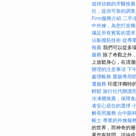
值得信賴的牙醫推薦
社，提供可靠的調查
Firm服務介紹
二手
中外燴，為您打造獨
滿足所有賓客的需求
沾黏撥筋技術
從專
推薦
我們可以從多
服務
除了奇觀之外
上放鬆身心，在清
辦理的注意事項
下
處理帳務
重聽專用
遷服務
印度洋獨特
輕鬆
旅行社代辦護
冷凍櫃推薦，保障食
者安心居住的選擇
解長照服務
台中眼
帳士
專業的外燴服
的世界，而神奇的珊
果您有疑問，評論或