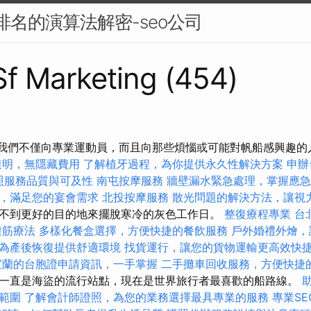
搜尋排名的演算法解密-seo公司
 Sf Marketing (454)
！ 我們不僅向專業運動員，而且向那些煩惱或可能對帆船感興趣
透明，無隱藏費用
了解植牙過程，為你提供永久性解決方案
申辦
長照服務品質與可及性
南屯按摩服務
牆壁漏水緊急處理，掌握應急
，滿足您的宴會需求
北投按摩服務
散光問題的解決方法，讓視
不到更好的目的地來擺脫寒冷的灰色工作日。
整復療程專業
台
撥筋療法
多樣化餐盒選擇，方便快捷的餐飲服務
戶外婚禮外燴，
為產後恢復提供舒適環境
找貨運行，讓您的貨物運輸更高效快
宜蘭的台胞證申請資訊，一手掌握
二手攤車回收服務，方便快捷
一直是海盜的流行站點，現在是世界旅行者最喜歡的船路線。
範圍
了解會計師證照，為您的業務選擇最具專業的服務
專業SE