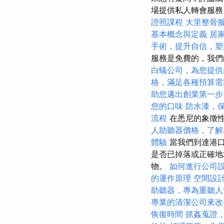
場提供私人轉會服
證照課程
大里整骨
基本概念與定義
居
手術，提升自信，塑
服務是免費的，我們
白蟻公司，為您提供
格，滿足各種預算需
助您邁出創業第一步
您的口味
防水漆，
流程
在悉尼的象徵性
人助聽器價格，了解
體驗
當我們到達港
是否已掉落或正確地
物。
如何進行公司
的運作原理
空間設
助聽器，專為重聽人
專業的清潔公司來改
恢復時間
抓姦蒐證