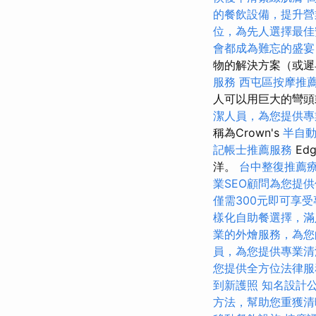
的餐飲設備，提升營
位，為先人選擇最佳
會都成為難忘的盛宴
物的解決方案（或
服務
西屯區按摩推
人可以用巨大的彎
潔人員，為您提供專
稱為Crown's
半自
記帳士推薦服務
Ed
洋。
台中整復推薦
業SEO顧問為您提
僅需300元即可享
樣化自助餐選擇，滿
業的外燴服務，為您
員，為您提供專業清
您提供全方位法律服
到新護照
知名設計
方法，幫助您重獲清