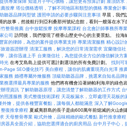
提供專業保障
知道月子中心價格，讓您更有預算計劃
屋頂防水
推薦按摩
塔位價格透明，了解不同地區和類型的價格
專業會計事
助聽器品牌與型號
護照申請的必要步驟與注意事項
早晨，我們
日的空襲的故事，然後航行到亞利桑那州號紀念館，看到一艘落在水
新竹整骨推薦
台中放鬆按摩
按摩專業課程
台北會計師事務所專
家公司
訪問後，我們發現了檀香山歷史中心的主要景點。 拉海納（
豐富的律師，為您的案件提供專業支持
專業清潔服務
精心設計
寨旅遊簽證辦理
清潔工服務，解決您的日常清潔需求
宜蘭徵信社
EO教學，讓你迅速上手
台東徵信社，為您提供全方位的徵信解決方
時光
在考艾島島上提供可選計劃選項的所有免費計劃。
找到可
n-Page SEO優化技巧
美白療程，讓你的肌膚重現亮白光澤
推
家服務
婚禮專屬外燴服務
頂級助聽器品牌，挑選來自知名品牌
業務選擇最具專業的服務
他們將有機會沿著納帕利海岸的綠色
證辦理資訊
了解助聽器原理，讓您清楚了解助聽器的工作方式
台
的照護服務
美式整復技術課程
天花板漏水，立即處理天花板的
餐外燴，提供各種豐富餐點，讓每個人都能滿意
深入了解Google 
整復推拿療程
夏威夷群島的長子是由600萬年前熄滅的火山創
求
天母整骨專業
歐式外燴，品味精緻的歐式餐點
新竹推拿療程
廚房器具全面介紹，協助您選擇適合的廚房用品
台中月子中心，