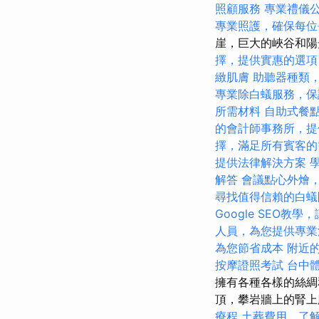
照顧服務
專業禮儀
專業照護，確保每位
崖，巨大的峽谷和陽
擇，提供實惠的選項
緻肌膚
助聽器種類
專業除白蟻服務，保
所需材料
自助式餐
的會計師事務所，提
擇，滿足所有賓客的
提供法律解決方案
解答
會議點心外燴
尋找值得信賴的白蟻
Google SEO教
人員，為您提供專業
為您節省成本
附近
按摩證照考試
台中
擁有各種各樣的絲綢
頂，攀岩牆上的腎上
療程
土葬費用，了