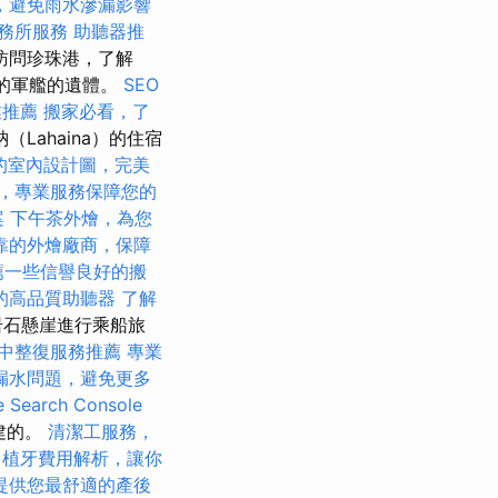
，避免雨水滲漏影響
務所服務
助聽器推
訪問珍珠港，了解
下的軍艦的遺體。
SEO
業推薦
搬家必看，了
Lahaina）的住宿
的室內設計圖，完美
，專業服務保障您的
案
下午茶外燴，為您
靠的外燴廠商，保障
薦一些信譽良好的搬
的高品質助聽器
了解
岩石懸崖進行乘船旅
中整復服務推薦
專業
漏水問題，避免更多
Search Console
建的。
清潔工服務，
植牙費用解析，讓你
提供您最舒適的產後