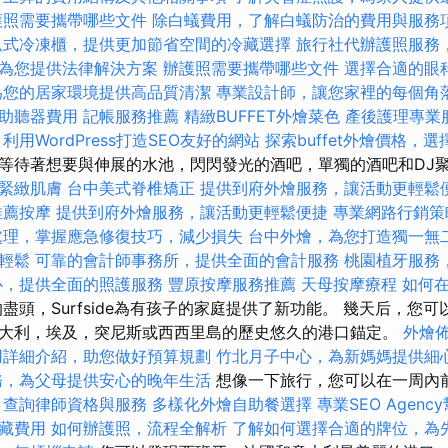
護照需要攜帶哪些文件
除白蟻費用，了解白蟻防治的費用與服務
臥式冷凍櫃，提供更加節省空間的冷藏選擇
旅行社代辦護照服務
為您提供法律解決方案
辦護照需要攜帶哪些文件
選擇合適的眼
為您的居家環境提供高品質清潔
專業設計師，讓您家裡的每個角
助聽器費用
記帳服務推薦
精緻BUFFET外燴菜色
產後護理專業
利用WordPress打造SEO友好的網站
探索buffet外燴價格，
等待著想要與伸展的水池，閃閃發光的酒吧，單獨的酒吧和DJ
緊緻肌膚
台中美式脊椎矯正
提供到府外燴服務，讓活動更輕鬆
推薦按摩
提供到府外燴服務，讓活動更輕鬆便捷
專業網路行銷策
處理，掌握應急修復技巧，減少損失
台中外燴，為您打造獨一無
輕鬆
可靠的會計師事務所，提供全面的會計服務
桃園植牙服務
心，提供全面的照護服務
豐原按摩服務推薦
天母按摩療程
如何
盡頭，Surfside為有孩子的家庭提供了新功能。 幾天后，您
大利，埃及，突尼斯或西西里島的歷史悠久的港口錨定。
外燴
用詳細介紹，助您做好預算規劃
竹北月子中心，為新媽媽提供細
務，為父母提供安心的晚年生活
想像一下旅行，您可以在一周內
，查詢律師資格與服務
多樣化外燴自助餐選擇
專業SEO Agen
藏費用
如何辦護照，流程全解析
了解如何選擇合適的牌位，為