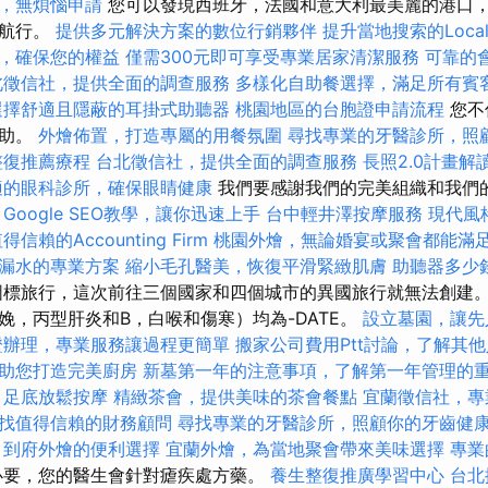
，無煩惱申請
您可以發現西班牙，法國和意大利最美麗的港口
上航行。
提供多元解決方案的數位行銷夥伴
提升當地搜索的Local
，確保您的權益
僅需300元即可享受專業居家清潔服務
可靠的
北徵信社，提供全面的調查服務
多樣化自助餐選擇，滿足所有賓
選擇舒適且隱蔽的耳掛式助聽器
桃園地區的台胞證申請流程
您不
幫助。
外燴佈置，打造專屬的用餐氛圍
尋找專業的牙醫診所，照
整復推薦療程
台北徵信社，提供全面的調查服務
長照2.0計畫
適的眼科診所，確保眼睛健康
我們要感謝我們的完美組織和我們
。
Google SEO教學，讓你迅速上手
台中輕井澤按摩服務
現代風
得信賴的Accounting Firm
桃園外燴，無論婚宴或聚會都能滿
漏水的專業方案
縮小毛孔醫美，恢復平滑緊緻肌膚
助聽器多少
標旅行，這次前往三個國家和四個城市的異國旅行就無法創建。
娩，丙型肝炎和B，白喉和傷寒）均為-DATE。
設立墓園，讓先
證辦理，專業服務讓過程更簡單
搬家公司費用Ptt討論，了解其
助您打造完美廚房
新墓第一年的注意事項，了解第一年管理的
足底放鬆按摩
精緻茶會，提供美味的茶會餐點
宜蘭徵信社，專
找值得信賴的財務顧問
尋找專業的牙醫診所，照顧你的牙齒健
到府外燴的便利選擇
宜蘭外燴，為當地聚會帶來美味選擇
專業
要，您的醫生會針對瘧疾處方藥。
養生整復推廣學習中心
台北