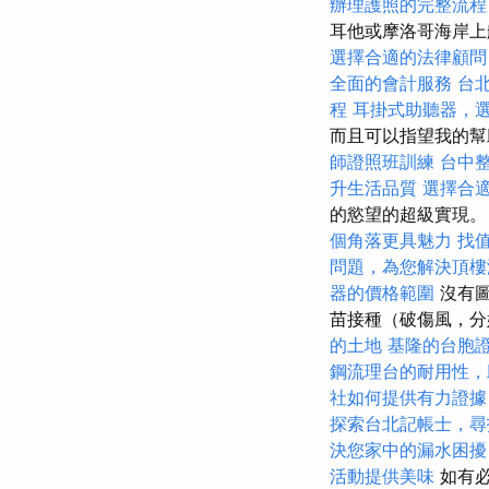
辦理護照的完整流程
耳他或摩洛哥海岸
選擇合適的法律顧問
全面的會計服務
台
程
耳掛式助聽器，
而且可以指望我的
師證照班訓練
台中
升生活品質
選擇合
的慾望的超級實現
個角落更具魅力
找值
問題，為您解決頂樓
器的價格範圍
沒有圖
苗接種（破傷風，分
的土地
基隆的台胞
鋼流理台的耐用性，
社如何提供有力證據
探索台北記帳士，尋
決您家中的漏水困擾
活動提供美味
如有必