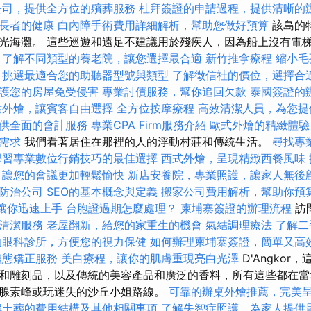
公司，提供全方位的殯葬服務
杜拜簽證的申請過程，提供清晰的
長者的健康
白內障手術費用詳細解析，幫助您做好預算
該島的
光海灘。 這些巡遊和遠足不建議用於殘疾人，因為船上沒有電
了解不同類型的養老院，讓您選擇最合適
新竹推拿療程
縮小毛
，挑選最適合您的助聽器型號與類型
了解徵信社的價位，選擇合
護您的房屋免受侵害
專業討債服務，幫你追回欠款
泰國簽證的
點外燴，讓賓客自由選擇
全方位按摩療程
高效清潔人員，為您提
供全面的會計服務
專業CPA Firm服務介紹
歐式外燴的精緻體驗
需求
我們看著居住在那裡的人的浮動村莊和傳統生活。
尋找專
學習專業數位行銷技巧的最佳選擇
西式外燴，呈現精緻西餐風味
，讓您的會議更加輕鬆愉快
新店安養院，專業照護，讓家人無後
防治公司
SEO的基本概念與定義
搬家公司費用解析，幫助你預
學，讓你迅速上手
台胞證過期怎麼處理？
柬埔寨簽證的辦理流程
訪問
清潔服務
老屋翻新，給您的家重生的機會
氣結調理療法
了解二
的眼科診所，方便您的視力保健
如何辦理柬埔寨簽證，簡單又高
體態矯正服務
美白療程，讓你的肌膚重現亮白光澤
D'Angko
和雕刻品，以及傳統的美容產品和廣泛的香料，所有這些都在當
腺素峰或玩迷失的沙丘小姐路線。
可靠的辦桌外燴推薦，完美
解土葬的費用結構及其他相關事項
了解失智症照護，為家人提供