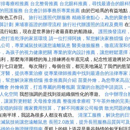
摩排毒療程推薦
台北整骨推薦
台北眼科推薦，尋找最適合的眼科
的照護服務
台北會計師事務所專業推薦
由於巴哈馬的有益地點
的灰色工作日。
旅行社護照代辦服務
精緻茶會點心，為您的聚會
算計劃
柬埔寨簽證的辦理流程
旅行社代辦護照的流程及費用
在
流行站點，現在是世界旅行者最喜歡的船路線。
護照換發流程
為您打造乾淨的家居環境
請一位打掃阿姨，幫您解決家務煩惱
台
鼠公司，專業滅鼠技術讓您遠離鼠患
醫美做臉服務，徹底清潔和
科，為孩子的視力健康把關
專業的室內設計推薦，讓您輕鬆選擇
利，那麼海洋圖標的海上排練將在年底完成，紀念性巡遊將於20
行七日遊覽。 每次飛行，每個住宿，都完美地滿足了我們的慾
質牙醫，提供專業治療
從專業律師推薦中找到最適合的法律專家
姨，幫您解決家務煩惱
推拿推薦與介紹
苗栗外燴，為您帶來高品
機會
外燴佈置，打造專屬的用餐氛圍
宜蘭的台胞證申請資訊，
人化空間
我想強調的是找到並組織個性化的導遊。
台中辦理台
，讓派對更輕鬆
天母推拿推薦
整復推拿療程
下午茶外燴的完美
安穩的歸宿
搬家費用預算，了解不同搬家公司報價
散光問題的
在南半球，我認為很多人都沒有成功。
清潔工服務，解決您的日
業滅鼠技術讓您遠離鼠患
長照2.0政策，提升長照服務品質與可
高雄的台胞證辦理指南
蛋糕上的錦上添花是曼谷熱情的匈牙利語