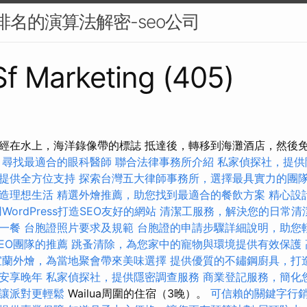
搜尋排名的演算法解密-seo公司
 Sf Marketing (405)
經在水上，海洋錄像帶的標誌 抵達後，轉移到海灘酒店，然後
，尋找最適合的眼科醫師
聯合法律事務所介紹
私家偵探社，提供
提供全方位支持
探索台灣五大律師事務所，選擇最具實力的團
造理想生活
精選外燴推薦，助您找到最適合的餐飲方案
精心設
WordPress打造SEO友好的網站
清潔工服務，解決您的日常清
一餐
台胞證照片要求及規範
台胞證的申請步驟詳細說明，助您
EO團隊的推薦
跳蚤清除，為您家中的寵物與環境提供有效保護
宜蘭外燴，為當地聚會帶來美味選擇
提供優質的不鏽鋼廚具，打
安享晚年
私家偵探社，提供隱密調查服務
商業登記服務，簡化
讓派對更輕鬆
Wailua周圍的住宿（3晚）。
可信賴的關鍵字行