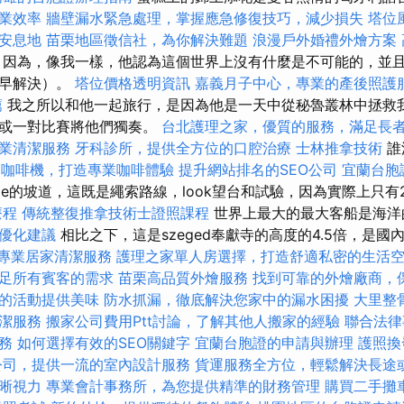
業效率
牆壁漏水緊急處理，掌握應急修復技巧，減少損失
塔位
安息地
苗栗地區徵信社，為你解決難題
浪漫戶外婚禮外燴方案
因為，像我一樣，他認為這個世界上沒有什麼是不可能的，並
遲早解決）。
塔位價格透明資訊
嘉義月子中心，專業的產後照護
薦
我之所以和他一起旅行，是因為他是一天中從秘魯叢林中拯救我
頭或一對比賽將他們獨奏。
台北護理之家，優質的服務，滿足長
業清潔服務
牙科診所，提供全方位的口腔治療
士林推拿技術
誰
動咖啡機，打造專業咖啡體驗
提升網站排名的SEO公司
宜蘭台胞
ge的坡道，這既是繩索路線，look望台和試驗，因為實際上只有
療程
傳統整復推拿技術士證照課程
世界上最大的最大客船是海洋
供優化建議
相比之下，這是szeged奉獻寺的高度的4.5倍，是國內
受專業居家清潔服務
護理之家單人房選擇，打造舒適私密的生活
足所有賓客的需求
苗栗高品質外燴服務
找到可靠的外燴廠商，
的活動提供美味
防水抓漏，徹底解決您家中的漏水困擾
大里整
潔服務
搬家公司費用Ptt討論，了解其他人搬家的經驗
聯合法律
務
如何選擇有效的SEO關鍵字
宜蘭台胞證的申請與辦理
護照換
公司，提供一流的室內設計服務
貨運服務全方位，輕鬆解決長途
晰視力
專業會計事務所，為您提供精準的財務管理
購買二手攤