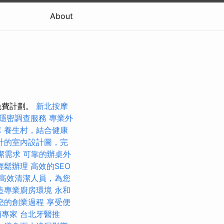
About
免費計劃。
新北按摩
隱密調查服務
專業外
隊
養生村，結合健康
計的室內設計圖，完
潔需求
可靠的辦桌外
輕鬆辦理
高效的SEO
高效清潔人員，為您
造專業廚房環境
永和
您的創業過程
享受便
銷專家
台北牙醫推