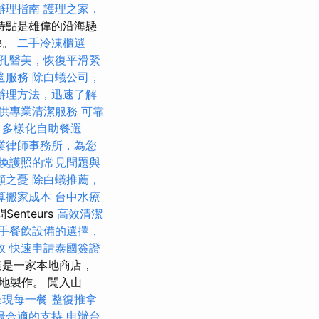
辦理指南
護理之家，
特點是雄偉的沿海懸
梯。
二手冷凍櫃選
孔醫美，恢復平滑緊
適服務
除白蟻公司，
辦理方法，迅速了解
供專業清潔服務
可靠
多樣化自助餐選
業律師事務所，為您
換護照的常見問題與
顧之憂
除白蟻推薦，
算搬家成本
台中水療
Senteurs
高效清潔
手餐飲設備的選擇，
效
快速申請泰國簽證
r，這是一家本地商店，
地製作。 闖入山
呈現每一餐
整復推拿
最合適的支持
申辦台