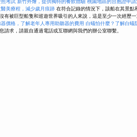
證照考試
新竹外燴，提供獨特的餐飲體驗
桃園地區的台胞證申請
紋醫美療程，減少歲月痕跡
在符合記錄的情況下，該船在其景點
沒有被巨型船隻和巡遊世界吸引的人來說，這是至少一次經歷
聽器價格，了解老年人專用助聽器的費用
白蟻怕什麼？了解白蟻
息請求，請親自通過電話或互聯網與我們的辦公室聯繫。