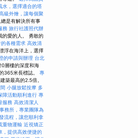
風水，選擇適合的塔
高級外燴，讓每個聚
且總是有解決所有事
服務
旅行社護照代辦
的愛的人。 勇敢的
者的各種需求
高效清
漂浮在海洋上，選擇
證的申請與辦理
台北
20層樓的深度和海
的365米長標誌。
專
建築最高的2.5倍。
空間
小腿放鬆按摩
多
保障活動順利進行
專
骨服務
高效清潔人
事務所，專業團隊為
發流程，讓您順利拿
或重物運輸
近視矯正
車，提供高效便捷的