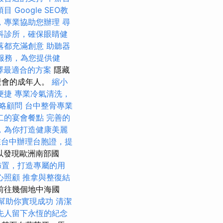
項目
Google SEO教
，專業協助您辦理
尋
科診所，確保眼睛健
落都充滿創意
助聽器
服務，為您提供健
選擇最適合的方案
隱藏
聚會的成年人。
縮小
便捷
專業冷氣清洗，
略顧問
台中整骨專業
二的宴會餐點
完善的
，為你打造健康美麗
在台中辦理台胞證，提
可以發現歐洲南部國
佈置，打造專屬的用
心照顧
推拿與整復結
前往幾個地中海國
cy幫助你實現成功
清潔
先人留下永恆的紀念