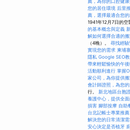
薦，為你的口腔健康
您的居住環境
后里
薦，選擇最適合您的
1941年12月7
的基本概念與定義
解如何選擇合適的搬
（4晚）。
尋找經驗
實現您的需求
柬埔
隱私
Google S
帶來輕鬆愉快的午後
活動順利進行
掌握O
家公司，為你提供搬
會計師證照，為您的
行。
新北地區台胞
養護中心，提供全面
損害
腳部按摩
自助
台北記帳士專業推薦
解決您的日常清潔需
安心決定是否植牙