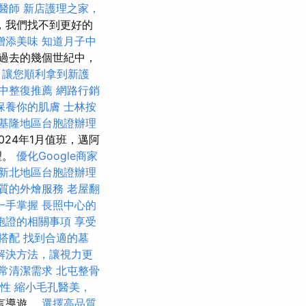
醫師
新店護理之家，
，我們找不到更好的
增添美味
知道月子中
過去的幾個世紀中，
，讓您順利拿到新護
中整復推薦
網路行銷
保養你的肌膚
士林按
基隆地區台胞證辦理
24年1月值班，邁阿
望。
優化Google商家
新北地區台胞證辦理
質的外燴服務
老屋翻
一手掌握
長照中心的
胞證的相關事項
享受
搭配
找到合適的墓
解決方法，讓視力更
常清潔需求
北屯整骨
及性
縮小毛孔醫美，
言導遊。
選擇高品質