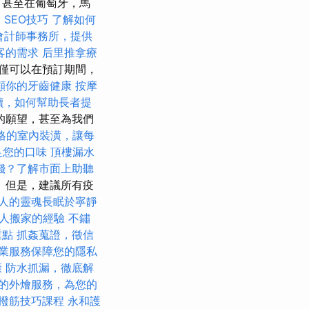
，甚至在葡萄牙，馬
 SEO技巧
了解如何
會計師事務所，提供
客的需求
后里推拿療
僅可以在預訂期間，
顧你的牙齒健康
按摩
解讀，如何幫助長者提
的願望，甚至為我們
格的室內裝潢，讓每
足您的口味
頂樓漏水
錢？了解市面上助聽
 但是，建議所有疫
人的靈魂長眠於寧靜
他人搬家的經驗
不鏽
重點
抓姦蒐證，徵信
業服務保障您的隱私
康
防水抓漏，徹底解
的外燴服務，為您的
撥筋技巧課程
永和護