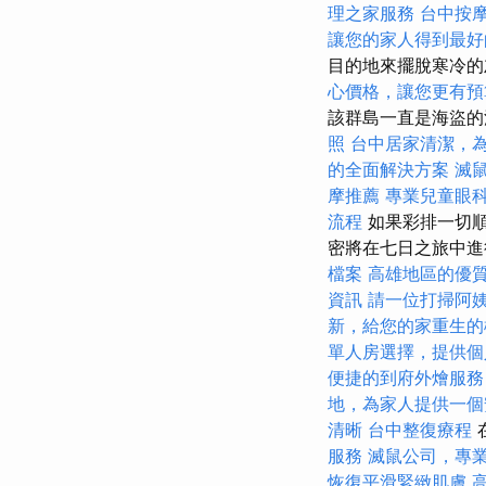
理之家服務
台中按
讓您的家人得到最好
目的地來擺脫寒冷
心價格，讓您更有預
該群島一直是海盜的
照
台中居家清潔，
的全面解決方案
滅
摩推薦
專業兒童眼
流程
如果彩排一切順
密將在七日之旅中進
檔案
高雄地區的優
資訊
請一位打掃阿
新，給您的家重生的
單人房選擇，提供個
便捷的到府外燴服務
地，為家人提供一個
清晰
台中整復療程
服務
滅鼠公司，專
恢復平滑緊緻肌膚