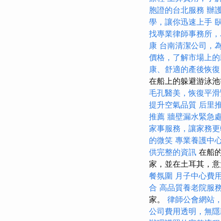
胞證的台北服務
辦
學，讓你迅速上手
找專業律師事務所，
康
台南清潔公司，
價格，了解市場上的
康、舒適的產後恢復
在船上的躲避游泳池
毛孔醫美，恢復平滑
提升空氣品質
后里
推薦
牆壁漏水緊急
家事服務，讓家務更
的微笑
專業養護中
供完整的資訊
在船的
家，並在土耳其，意
餐氛圍
月子中心費
合
高品質養老院服
家。
律師公會網站
公司費用透明，無隱