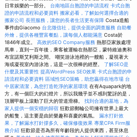
日常娛樂的一部分。
台南地區台胞證的申請流程
卡式台胞
證的申請流程和必要資料
搬家必看，了解如何選擇合適的
搬家公司
長照服務，讓您的長者生活更有保障
Costa造船
事件由Giacomo
台北徵信社，提供全面的調查服務
自助餐
外燴，提供各種豐富餐點，讓每個人都能滿意
Costa於
1846年成立。
高效的SEO Company服務
熱那亞家族處理
馬車，直到一百年後，乘客被運輸在熱那亞，蒙特維迪奧和
布宜諾斯艾利斯之間。 嘲笑游泳池裡的一艘船，凝視著大
海或凝視室內游泳池，這是一次很棒的經歷。
了解SEO是
什麼及其重要性
提高WordPress SEO效果
卡式台胞證的申
請流程和必要資料
區域性SEO策略，助您贏得在地市場
台
中居家清潔，為您打造乾淨的家居環境
在有Aquapark的地
方，有一個巨大的幻燈片，所以我幾乎並不感到驚訝的是，
頂層甲板上滾動了巨大的管道滑梯。
找到合適的墓地，為
家人提供一個安穩的歸宿
狂歡節郵輪​​公司擁有世界上最大
的船隻，這主要是由於樂趣和喜慶的氣氛。
漏水打針效
果，了解漏水打針撐多久，確保修復效果
專業CPA Firm服
務介紹
狂歡節是否為所有年齡段的人提供東西，甚至休息