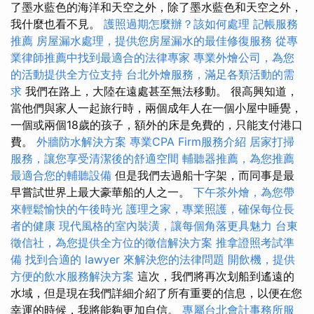
了墨水藍色的海洋和天空之外，除了墨水藍色和天空之外，
我什麼也看不見。
護照過期怎麼辦？該如何處理
記帳服務
推薦
房屋漏水處理，提供您房屋漏水的最佳修復服務
從專
業律師推薦中找到最適合的法律專家
專業外燴公司，為您
的活動提供全方位支持
台北外燴服務，滿足各類活動的需
求
我們在路上，大陸在遠處甚至無法移動。 很高興知道，
當他們與家人一起旅行時，兩個成年人在一個小屋中睡覺，
一個或兩個18歲的孩子，額外的床是免費的，只能支付港口
費。
外牆防水解決方案
專業CPA Firm服務介紹
居家打掃
服務，讓您享受清潔後的舒適空間
輔聽器推薦，為您推薦
最適合您的輔聽設備
但是我們去過船十字架，而同事是最
早嘗試世界上最大豪華船的人之一。
下午茶外燴，為您帶
來輕鬆愉快的午後時光
護理之家，專業照護，確保每位長
者的健康
現代風格的室內裝潢，讓每個角落更具魅力
台東
徵信社，為您提供全方位的徵信解決方案
推拿證照考試準
備
找到合適的 lawyer 來解決您的法律問題
開飲機，提供
方便的飲水服務解決方案
這次，我們將再次划船到遙遠的
水域，但是現在我們詳細介紹了所有重要的信息，以便在您
幸運的時候，我將能夠更加自信。
專屬台北會計事務所服