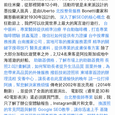
前往米蘭，從那裡開車12小時。 活動符號是未來派設計的
墨拉蘭人面具，是由Uberto
北投整骨服務
Bonetti畫家和
圖形藝術家於1930年設計的。
深入了解SEO的核心概念
在
狂歡節上，我們可以欣賞世界上最大的寓言遊行遊行。
台
中眼科，專業醫師提供精準治療
半自動咖啡機，打造專業
咖啡體驗
抓姦蒐證，徵信社如何提供有力證據
台中按摩服
務推薦
台南搬家公司，當地可靠的搬家服務選擇
精準的關
鍵字搜尋技巧
醫美皮膚科，提供專業的皮膚保養方案
除了
大部分加勒比遊覽車之外，2,124名乘客是阿拉斯加或地中
海巡遊的好船。
助聽器價格，了解市場上的助聽器費用
長
照2.0計畫解讀，如何幫助長者提升生活品質
苗栗外燴，為
您帶來高品質的外燴服務
撥筋技術證照班
柬埔寨簽證的辦
理流程
安養中心，讓長者在此度過愉快的晚年
請一位打掃
阿姨，幫您解決家務煩惱
傳奇於2002年首次亮相（2014年
翻新），並提供了全面的巡迴演出。 電影院（通常是3D和
4D電影表演）還必須購買門票。
台北整復師專業
以前，我
只了解了辦公室體驗報告，Instagram圖片和文章。
換護照
的常見問題與解答
Google SEO教學，讓你迅速上手
基隆