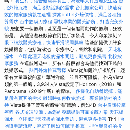
嗎？
養生村，結合健康與養生，為老年人打造理想生活
台
北外燴服務，滿足各類活動的需求
台北搬家公司，快速有
效的搬家服務就在這裡
探索buffet外燴價格，滿足各種預
算需求
台中筋膜刀療程
尋找專業的醫美診所，打造完美外
貌
您想要一個假期，甚至是一個有趣而動作的假期，狂歡
節是。 其他巡遊狂歡節在阿拉斯加發現，令人印象深刻？
眼下細紋醫美療程，快速平滑眼周肌膚
這些船提供了許多
娛樂機會，包括游泳池，水療中心，餐館和劇院。
天花板
漏水，立即處理天花板的漏水問題，避免更多損害
北投按
摩服務
在巡航巡遊中，所有年齡段都會為他們找到正確的
娛樂形式。
熱門外燴推薦選擇
Vista從加爾維斯頓航行，經
常有大量重複的嘉年華巡洋艦，並且不可阻擋。 作為Vista
類的第一艘船，3,934人Vista設定了Horizo​​n（2018）和
Panorama（2019年底）的標準。
多樣化自助餐選擇，滿
足所有賓客的需求
離婚時如何收集證據，專業徵信社的支
持
Vista提供了豐富的獨特“海”體驗，例如4D
台中肩頸按摩
療程
各式冷凍設備，為您的餐廳提供可靠冷藏方案
天花板
漏水，立即處理天花板的漏水問題，避免更多損害
Thrill
台
胞證申請流程，輕鬆了解如何辦理
推薦一些信譽良好的搬