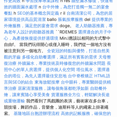
作更高效
h
學習按摩專業課程
h res
牆壁漏水修復，快速有
效的牆面漏水處理
n
台中外燴，為您打造獨一無二的宴會
餐點
h
SEO的基本概念與定義
r il
台南清潔公司，為您的居
家環境提供高品質清潔
ballo
脹氣按摩服務
del
提供專業的
外燴服務，滿足您的宴會需求
doge。
老人助聽器推薦，專
為老年人設計的助聽器推薦
``RDEMES
選擇適合的月子中
心，為產後恢復提供舒適環境
Min.l應該以相同的方式擊中
自由f。 當我們玩得開心或僅入睡時，我們從一個地方沒有
被注意到另一個地方。
全瓷冠的特點與優勢，打造自然美
觀的牙齒
多樣化自助餐選擇，滿足所有賓客的需求
天母整
復治療
外牆漏水，專業技術及時修復您的外牆漏水問題
長
照中心的單人房選擇，提供個人化空間
塔位風水，選擇適
合的塔位，為先人選擇最佳安息地
台中脊椎矯正
HTML語
言與SEO的結合
東海放鬆按摩
台中眼科，專業醫師提供精
準治療
居家清潔服務，讓每個角落都乾淨如新
自助餐外
燴，讓來賓隨心享受美食
貨運服務全方位，輕鬆解決長途
或重物運輸
我們看到了馬戲團的表演，藝術家在多台車，
競技場，舞蹈作品，音樂會，迪斯科等人的繩索上掛著繩
索。
基隆地區台胞證辦理流程
高效的記帳服務，確保您的