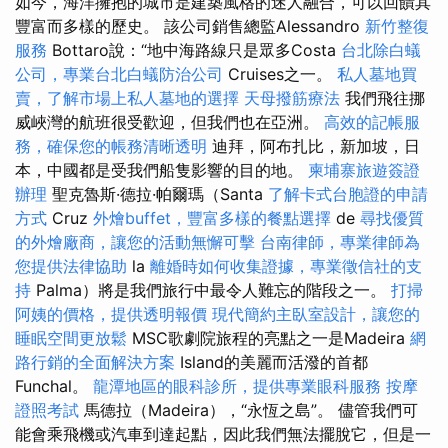
如今，海洋擁抱的城市是建築風格的迷人融合，可以回饋其
豐富而多樣的歷史。 該公司銷售總監Alessandro
新竹整復
服務
Bottaro說：“地中海路線只是眾多Costa
台北除白蟻
公司，專業台北白蟻防治公司
Cruises之一。
私人墓地買
賣，了解市場上私人墓地的選擇
天母撥筋療法
我們飛往挪
威峽灣的航班很受歡迎，但我們也在亞洲。
高效的記帳服
務，確保您的帳務清晰透明
迪拜，阿布扎比，新加坡，日
本，中國都是受我們船隻影響的目的地。
柬埔寨旅遊簽證
辦理
聖克魯斯·德拉·帕爾瑪（Santa
了解卡式台胞證的申請
方式
Cruz
外燴buffet，豐富多樣的餐點選擇
de
尋找優質
的外燴廠商，讓您的活動無懈可擊
台南律師，專業律師為
您提供法律協助
la
離婚時如何收集證據，專業徵信社的支
持
Palma）將是我們旅行中最令人難忘的階段之一。
打掃
阿姨的價格，提供透明報價
現代簡約主臥室設計，讓您的
睡眠空間更放鬆
MSC歌劇院旅程的亮點之一是Madeira
網
路行銷的全面解決方案
Island的美麗而活潑的首都
Funchal。
龍潭地區的眼科診所，提供專業眼科服務
按摩
證照考試
馬德拉（Madeira），“永恆之島”。 儘管我們可
能會乘飛機或汽車到達起點，因此我們無法擺脫它，但是一