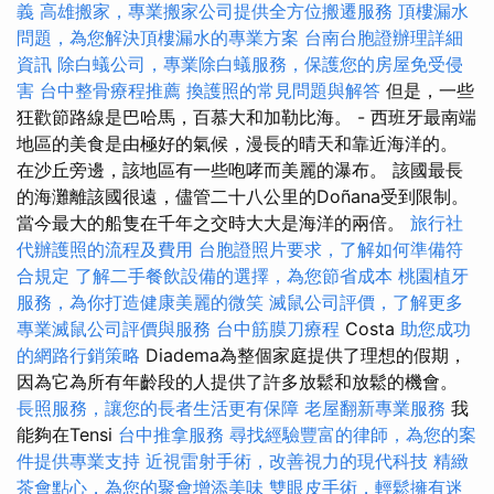
義
高雄搬家，專業搬家公司提供全方位搬遷服務
頂樓漏水
問題，為您解決頂樓漏水的專業方案
台南台胞證辦理詳細
資訊
除白蟻公司，專業除白蟻服務，保護您的房屋免受侵
害
台中整骨療程推薦
換護照的常見問題與解答
但是，一些
狂歡節路線是巴哈馬，百慕大和加勒比海。 - 西班牙最南端
地區的美食是由極好的氣候，漫長的晴天和靠近海洋的。
在沙丘旁邊，該地區有一些咆哮而美麗的瀑布。 該國最長
的海灘離該國很遠，儘管二十八公里的Doñana受到限制。
當今最大的船隻在千年之交時大大是海洋的兩倍。
旅行社
代辦護照的流程及費用
台胞證照片要求，了解如何準備符
合規定
了解二手餐飲設備的選擇，為您節省成本
桃園植牙
服務，為你打造健康美麗的微笑
滅鼠公司評價，了解更多
專業滅鼠公司評價與服務
台中筋膜刀療程
Costa
助您成功
的網路行銷策略
Diadema為整個家庭提供了理想的假期，
因為它為所有年齡段的人提供了許多放鬆和放鬆的機會。
長照服務，讓您的長者生活更有保障
老屋翻新專業服務
我
能夠在Tensi
台中推拿服務
尋找經驗豐富的律師，為您的案
件提供專業支持
近視雷射手術，改善視力的現代科技
精緻
茶會點心，為您的聚會增添美味
雙眼皮手術，輕鬆擁有迷