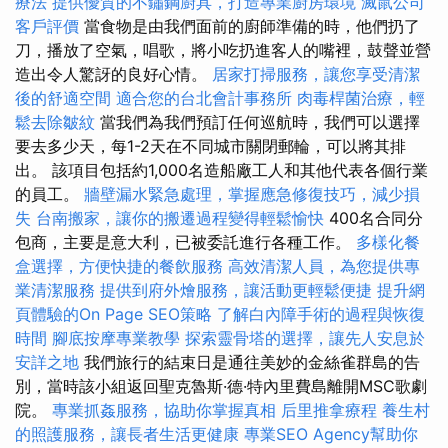
療法
提供優質的不鏽鋼廚具，打造專業廚房環境
滅鼠公司
客戶評價
當食物是由我們面前的廚師準備的時，他們扔了
刀，播放了空氣，唱歌，將小吃扔進客人的嘴裡，鼓聲並營
造出令人驚訝的良好心情。
居家打掃服務，讓您享受清潔
後的舒適空間
適合您的台北會計事務所
肉毒桿菌治療，輕
鬆去除皺紋
當我們為我們預訂任何巡航時，我們可以選擇
要去多少天，每1-2天在不同城市關閉郵輪，可以將其排
出。 該項目包括約1,000名造船廠工人和其他代表各個行業
的員工。
牆壁漏水緊急處理，掌握應急修復技巧，減少損
失
台南搬家，讓你的搬遷過程變得輕鬆愉快
400名合同分
包商，主要是意大利，已被委託進行各種工作。
多樣化餐
盒選擇，方便快捷的餐飲服務
高效清潔人員，為您提供專
業清潔服務
提供到府外燴服務，讓活動更輕鬆便捷
提升網
頁體驗的On Page SEO策略
了解白內障手術的過程與恢復
時間
腳底按摩專業教學
探索靈骨塔的選擇，讓先人安息於
安詳之地
我們旅行的結束日是通往美妙的金絲雀群島的告
別，當時該小組返回聖克魯斯·德·特內里費島離開MSC歌劇
院。
專業抓姦服務，協助你掌握真相
后里推拿療程
養生村
的照護服務，讓長者生活更健康
專業SEO Agency幫助你