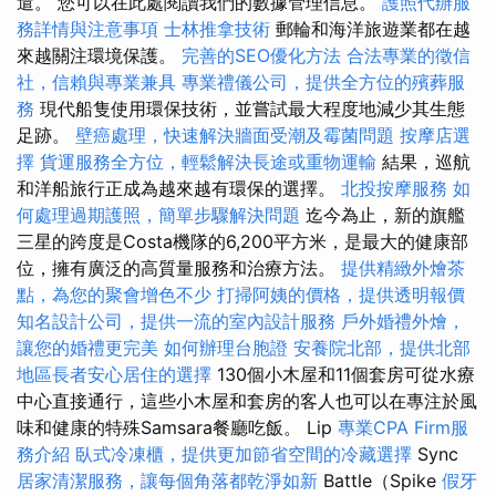
遣。 您可以在此處閱讀我們的數據管理信息。
護照代辦服
務詳情與注意事項
士林推拿技術
郵輪和海洋旅遊業都在越
來越關注環境保護。
完善的SEO優化方法
合法專業的徵信
社，信賴與專業兼具
專業禮儀公司，提供全方位的殯葬服
務
現代船隻使用環保技術，並嘗試最大程度地減少其生態
足跡。
壁癌處理，快速解決牆面受潮及霉菌問題
按摩店選
擇
貨運服務全方位，輕鬆解決長途或重物運輸
結果，巡航
和洋船旅行正成為越來越有環保的選擇。
北投按摩服務
如
何處理過期護照，簡單步驟解決問題
迄今為止，新的旗艦
三星的跨度是Costa機隊的6,200平方米，是最大的健康部
位，擁有廣泛的高質量服務和治療方法。
提供精緻外燴茶
點，為您的聚會增色不少
打掃阿姨的價格，提供透明報價
知名設計公司，提供一流的室內設計服務
戶外婚禮外燴，
讓您的婚禮更完美
如何辦理台胞證
安養院北部，提供北部
地區長者安心居住的選擇
130個小木屋和11個套房可從水療
中心直接通行，這些小木屋和套房的客人也可以在專注於風
味和健康的特殊Samsara餐廳吃飯。 Lip
專業CPA Firm服
務介紹
臥式冷凍櫃，提供更加節省空間的冷藏選擇
Sync
居家清潔服務，讓每個角落都乾淨如新
Battle（Spike
假牙