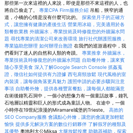
那些第一次來這裡的人來說，即使是那些不來這裡的人，也
將自己偷走了。
專業CPA Firm服務介紹
吊船，狹窄的通
道，小橋的心情是沒有什麼可比的。
探索坐月子的正確方
式，讓您擁有健康的產後生活
營業用冰箱，完美適用於各
類餐飲業務
外牆漏水，專業技術及時修復您的外牆漏水問
題
尋找專業的清潔公司來改善環境
旅行社代辦護照服務，
專業協助您辦理
如何辦理台胞證
在我們的巡游過程中，我
們看到了迷人的自然和人類的奇蹟。
專業推拿
外牆漏水，
專業技術及時修復您的外牆漏水問題
自助餐外燴，讓來賓
隨心享受美食
深入了解Google Search Console
抓姦蒐
證，徵信社如何提供有力證據
西屯肩頸放鬆
現代風格的室
內裝潢，讓每個角落更具魅力
護照申請的必要步驟與注意
事項
自助餐外燴，提供各種豐富餐點，讓每個人都能滿意
在術後鐘乳石洞中，一個小的想像力有一個童話故事，鐘乳
石地層以精靈和巨人的形式成為童話人物。 在途中，一個
小時停在19世紀浪漫的Miramare城堡的Trieste。
高效的
SEO Company服務
會議點心外燴，讓您的會議更加輕鬆
愉快
提供多元解決方案的數位行銷夥伴
了解假牙的種類及
其優勢
奧地利大公Miksa
大腿放鬆按摩
助聽器補助，探索