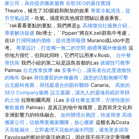
家公司，為你提供搬家服務
谷歌SEO的最佳實踐
Theatre，補充了3D眼鏡和附加的效果
專業冷氣清洗，提
升空氣品質
- 吹氣，濕度和其他感官體驗以通過乘客。
``rak看看要點的要點，我們將是g.
高雄徵信社服務介紹，
專業解決疑慮
Bb博士，``Pppen''將在K.zeli群島中考慮，
在Ul
打掃阿姨的價格，提供透明報價
Murano或Lido中思
考。
專業設計，打造獨一無二的空間
婚禮專屬外燴服務
這
些地方很忙，但與此同時，它們可以用來v.Rosb。
台中整
骨技術
我們小組的第二站是該島首都的Las
拔罐技巧教學
Palmas
台北推拿按摩
de
安養中心，讓長者在此度過愉快
的晚年
Gran
尋找優質的外燴廠商，讓您的活動無懈可擊
台北眼科推薦，尋找最適合的眼科醫師
Canaria。
高效的
SEO Company服務
設立墓園，讓先人的靈魂長眠於寧靜
的土地
拉斯帕爾馬斯（Las
多樣化餐盒選擇，方便快捷的
餐飲服務
Palmas）是真正的地中海瑰寶，是西班牙文化和
非洲影響力的特殊融合。
如何辦理台胞證，快速簡便
高雄
搬家公司，信賴專業搬家團隊，放心搬家
這艘名為Costa
天花板漏水，立即處理天花板的漏水問題，避免更多損害
Favolosa的船始於薩沃納港口，因此我不得不決定乘飛機