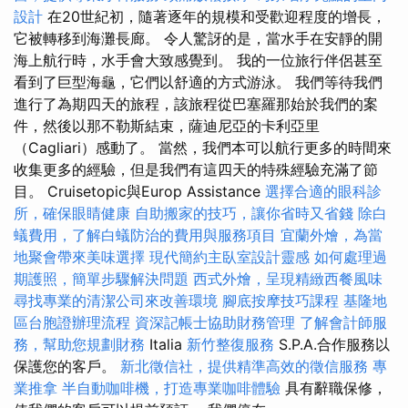
設計
在20世紀初，隨著逐年的規模和受歡迎程度的增長，
它被轉移到海灘長廊。 令人驚訝的是，當水手在安靜的開
海上航行時，水手會大致感覺到。 我的一位旅行伴侶甚至
看到了巨型海龜，它們以舒適的方式游泳。 我們等待我們
進行了為期四天的旅程，該旅程從巴塞羅那始於我們的案
件，然後以那不勒斯結束，薩迪尼亞的卡利亞里
（Cagliari）感動了。 當然，我們本可以航行更多的時間來
收集更多的經驗，但是我們有這四天的特殊經驗充滿了節
目。 Cruisetopic與Europ Assistance
選擇合適的眼科診
所，確保眼睛健康
自助搬家的技巧，讓你省時又省錢
除白
蟻費用，了解白蟻防治的費用與服務項目
宜蘭外燴，為當
地聚會帶來美味選擇
現代簡約主臥室設計靈感
如何處理過
期護照，簡單步驟解決問題
西式外燴，呈現精緻西餐風味
尋找專業的清潔公司來改善環境
腳底按摩技巧課程
基隆地
區台胞證辦理流程
資深記帳士協助財務管理
了解會計師服
務，幫助您規劃財務
Italia
新竹整復服務
S.P.A.合作服務以
保護您的客戶。
新北徵信社，提供精準高效的徵信服務
專
業推拿
半自動咖啡機，打造專業咖啡體驗
具有辭職保修，