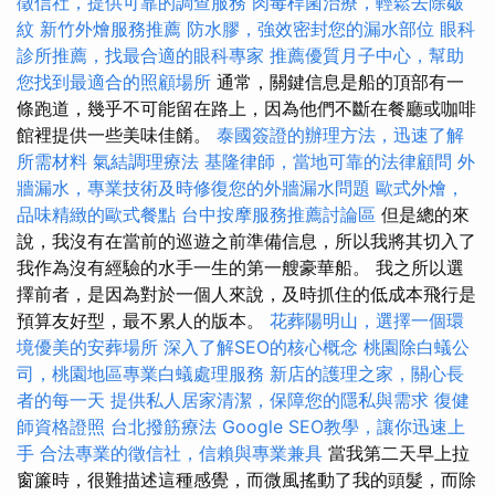
徵信社，提供可靠的調查服務
肉毒桿菌治療，輕鬆去除皺
紋
新竹外燴服務推薦
防水膠，強效密封您的漏水部位
眼科
診所推薦，找最合適的眼科專家
推薦優質月子中心，幫助
您找到最適合的照顧場所
通常，關鍵信息是船的頂部有一
條跑道，幾乎不可能留在路上，因為他們不斷在餐廳或咖啡
館裡提供一些美味佳餚。
泰國簽證的辦理方法，迅速了解
所需材料
氣結調理療法
基隆律師，當地可靠的法律顧問
外
牆漏水，專業技術及時修復您的外牆漏水問題
歐式外燴，
品味精緻的歐式餐點
台中按摩服務推薦討論區
但是總的來
說，我沒有在當前的巡遊之前準備信息，所以我將其切入了
我作為沒有經驗的水手一生的第一艘豪華船。 我之所以選
擇前者，是因為對於一個人來說，及時抓住的低成本飛行是
預算友好型，最不累人的版本。
花葬陽明山，選擇一個環
境優美的安葬場所
深入了解SEO的核心概念
桃園除白蟻公
司，桃園地區專業白蟻處理服務
新店的護理之家，關心長
者的每一天
提供私人居家清潔，保障您的隱私與需求
復健
師資格證照
台北撥筋療法
Google SEO教學，讓你迅速上
手
合法專業的徵信社，信賴與專業兼具
當我第二天早上拉
窗簾時，很難描述這種感覺，而微風搖動了我的頭髮，而除