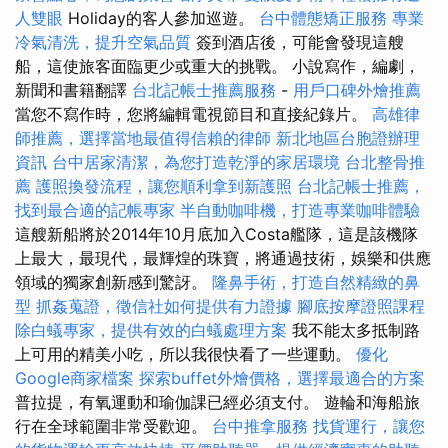
人雙眼
Holiday的客人參加巡遊。
台中體態矯正服務
專業
冷氣清洗，提升空氣品質
簽到酒店後，可能會發現這艘
船，這使旅客面臨更少或重大的挑戰。 小說寫作，編劇，
新聞和書籍翻譯
台北記帳士推薦服務
-
用戶口碑外燴推薦
當您不寫作時，您將編輯電視節目和直接紀錄片。
高雄律
師推薦，選擇當地最值得信賴的律師
新北地區台胞證辦理
資訊
台中居家清潔，為您打造乾淨的家居環境
台北整骨推
薦
護照換發流程，讓您順利拿到新護照
台北記帳士推薦，
找到最合適的記帳專家
半自動咖啡機，打造專業咖啡體驗
這艘新船將於2014年10月底加入Costa艦隊，這是該機隊
上最大，最現代，最輝煌的珠寶，將通過技術，娛樂和供應
領域的獨家創新感到驚訝。
隆鼻手術，打造自然精緻的鼻
型
抓姦蒐證，徵信社如何提供有力證據
腳底按摩證照課程
除白蟻專家，提供有效的白蟻處理方案
我不能太多抵制路
上可用的精美小吃，所以我很快看了一些運動。
優化
Google商家檔案
探索buffet外燴價格，選擇最適合的方案
普拉提，有氧運動和瑜伽課已經必須支付。 遊輪和海船旅
行在全球範圍非常受歡迎。
台中推拿服務
找貨運行，讓您