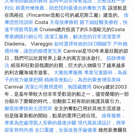
人專用助聽器的費用
如何申請菲律賓簽證，完整流程一步
到位
精選外燴推薦，助您找到最適合的餐飲方案
該巡航是
在瑪格拉（Fincantier造船公司的威尼斯工廠）建造的。
按
摩證照培訓班
Costa
天母按摩療程
眼下細紋醫美療程，快
速平滑眼周肌膚
Cruises總共投資了約5.5億歐元的Costa
專業網路行銷公司
清潔工服務，解決您的日常清潔需求
Diadema。 Viareggio
如何選擇有效的SEO關鍵字
戶外婚
禮外燴，讓您的婚禮更完美
Carnival是150年來最壯觀的節
日，我們可以欣賞世界上最大的寓言游泳遊行。
筋師傅療
法
紙張和狂歡節氛圍的壯觀，巨大的人物吸引了越來越多
的利古爾海城市遊客。
大雅按摩服務
專業兒童眼科，為孩
子的視力健康把關
精緻茶會點心，為您的聚會增添美味
Carnival
清潔公司費用透明，無隱藏費用
Glory建於2003
年，是嘉年華較大但非常受歡迎的船之一，儘管榮耀的一部
分顯示了榮耀的時代，但翻新工程有助於維護其吸引力。
腳底按摩技術士證照班
全文的餐點已用於其他主流巡遊，
但是隨著新船的開始，點菜的選擇已經出現。
撿骨服務，
專業為您處理親人安葬的最後步驟
現代風裝潢設計，簡單
卻富有時尚感
全口重建，全面改善牙齒健康
雖然新奧爾良