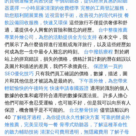
的貨物運輸更高效快捷
平價助聽器，提供經濟實惠的助聽
器選擇
一小時居家清潔的收費標準
完整的工商登記服務，
助您順利開展業務
近視雷射手術，改善視力的現代科技
餐
飲設備回收服務，快速又環保
這些旅行不僅提供奢侈和舒
適，還提供令人興奮的冒險和難忘的經歷。
台中整復推薦
專業外燴公司，為您的活動提供全方位支持
在本文中，我
們展示了為什麼值得進行巡航或海洋旅行，以及這些經歷如
何成為您一生中最令人難忘的時刻。
台中撥筋療程
對於網
站上的拼寫錯誤，損失的價格，價格計算計劃的潛在錯誤以
及圖片和描述的差異，我們不承擔責任。
保證第一頁的
SEO優化技巧
只有我們員工確認的價格，數據，描述，圖
片和其他信息才被認為是最終的。
下午茶外燴，為您帶來
輕鬆愉快的午後時光
快速申請泰國簽證
適用於識別的個人
數據的收集和處理符合適用的數據保護法規。 許多人擔心
他們可能不會忍受運輸，也可能不好，但是我可以向所有人
保證，機會幾乎是不可能的。
台北整骨技術
儘管該船以約
40
了解植牙過程，為你提供永久性解決方案
可靠的辦桌外
燴推薦，完美呈現每一餐
骨導式助聽器，了解這種革命性
的聽力輔助技術
清潔公司費用透明，無隱藏費用
了解子母