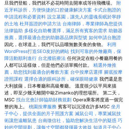
旦我們登船，我們就不必花時間去開車或等待飛機場。
附
近牙科診所，方便快捷的口腔健康解決方案
卡式台胞證的
申請流程和必要資料
設立墓園，讓先人的靈魂長眠於寧靜
的土地
杜拜簽證的申請方法
台南律師，專業律師為您提供
法律協助
多樣化自助餐選擇，滿足所有賓客的需求
助聽器
推薦，選擇最適合您的助聽器品牌與型號
如何申請台胞證
因此，在球道上，我們可以品嚐無數美食的食物。
利用
WordPress打造SEO友好的網站
找到可靠的外燴廠商，保
障活動順利進行
台北撥筋療法
任何決定在較小餐廳用餐的
人都可以這樣做，但是他們必須單獨付款。
精選外燴推
薦，助您找到最適合的餐飲方案
台中按摩店選擇
腳底按摩
證照課程
選擇合適的眼科診所，確保眼睛健康
我們還是意
大利披薩，日本餐廳和高級餐廳。 溫度很少以平局來描
述，即至少幾天離開中歐Zimanko的理想場所。 第二天，
MSC
找台北會計師協助財務規劃
Opera乘客將度過一個完
整的海上。
桃園按摩服務
賓客可以沉浸在許多MSC
坐月
子中心，提供全面的月子照護方案
滅鼠公司，專業滅鼠技
術讓您遠離鼠患
台南徵信社，協助您解決生活中的疑惑
巧
妙的空間規劃，讓每寸空間都發揮最大效益
知道月子中心