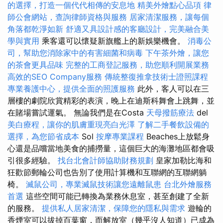
的選擇，打造一個代代相傳的安息地
精美外燴點心品項
律
師公會網站，查詢律師資格與服務
居家清潔服務，讓每個
角落都乾淨如新
舒適又具設計感的客廳設計，完美融合美
學與實用
乘客還可以懷疑新旗艦上的新娛樂機會。
消毒公
司，幫助您消除家中的有害細菌和病毒
下午茶外燴，讓您
的茶會更具品味
完整的工商登記服務，助您順利開展業務
高效的SEO Company服務
傳統整復推拿技術士證照課程
專業養護中心，提供全面的照護服務
此外，客人可以在三
層樓的劇院欣賞精彩的表演，晚上在迪斯科舞會上跳舞，並
在賭場嘗試運氣。 無論我們是在Costa
天母撥筋療法
del
美白療程，讓你的肌膚重現亮白光澤
了解二手餐飲設備的
選擇，為您節省成本
Sol
按摩專業課程
Beaches上放鬆身
心還是品嚐當地美食的捕撈量，這個巨大的海灘地區都會吸
引很多經驗。
找台北會計師協助財務規劃
皇家加勒比海和
狂歡節郵輪​​公司也告別了使用計算機和互聯網的互聯網躺
椅。
滅鼠公司，專業滅鼠技術讓您遠離鼠患
台北外燴服務
首選
這些空間可能已轉換為業務休息室，甚至創建了全新
的服務。
提供私人居家清潔，保障您的隱私與需求
遊輪的
香煙室可以拔掉百葉窗，而解放室（幾乎沒人知道）已成為