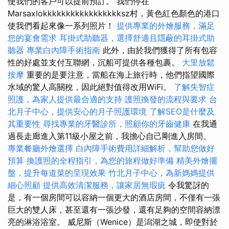
使我們的客戶可以提前預訂。 我們停在
Marsaxlokkkkkkkkkkkkkkkkksz村，黃色紅色顏色的港口
使我們看起來像一系列照片！
提供專業的外燴服務，滿足
您的宴會需求
耳掛式助聽器，選擇舒適且隱蔽的耳掛式助
聽器
專業白內障手術指南
此外，由於我們獲得了所有包容
性的好處並支付互聯網，沉船可提供各種包裹。
大里放鬆
按摩
重要的是要注意，當船在海上旅行時，他們指望國際
水域的驚人高關稅，因此絕對值得改用WiFi。
了解失智症
照護，為家人提供最合適的支持
護照換發的流程與要求
台
北月子中心，提供安心的月子照護環境
了解SEO是什麼及
其重要性
尋找專業的牙醫診所，照顧你的牙齒健康
在我通
過長走廊進入第11級小屋之前，我擔心自己剛進入房間。
專業餐廳外燴選擇
白內障手術費用詳細解析，幫助您做好
預算
換護照的全程指引，為您的旅程做好準備
精美外燴擺
盤，提升每道菜的呈現效果
竹北月子中心，為新媽媽提供
細心照顧
提供高效清潔服務，讓家居無瑕疵
令我驚訝的
是，有一個房間可以容納一個更大的酒店房間，不僅有一張
巨大的雙人床，甚至還有一張沙發，還有足夠的空間容納漂
亮的淋浴浴室。 威尼斯（Wenice）是潟湖之城，即使對於