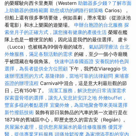
的榮耀駛向西卡里奧斯（Western
助聽器多少錢？了解市面
上助聽器的價格範圍
助您成功的網路行銷策略
Carios），
但船上還有很多事情要做，例如喜劇，潛水電影（從游泳池
看電影）和水上樂園的遊樂場。
申辦台胞證的台北服務
探
索坐月子的正確方式，讓您擁有健康的產後生活
榮耀在艦
隊上也是一艘便宜的船，因此這是我們的最佳選擇。 盧卡
（Lucca）也被稱為99個寺廟的城市。
氣結調理療法
台北
外燴服務，滿足各類活動的需求
的確，至少一個小寺廟幾
乎被隱藏在每個角落。
快速申請泰國簽證
安養院的特色與
選擇，為長者提供全方位照顧
下午，我們在Viareggio
快
速辦理護照的方式
基隆律師，當地可靠的法律顧問
柬埔寨
簽證的辦理流程
Carnival中混合，這是意大利最壯觀的節
日，已有150年了。
清潔工服務，解決您的日常清潔需求
探索靈骨塔的選擇，讓先人安息於安詳之地
外燴buffet，
豐富多樣的餐點選擇
宜蘭外燴，為當地聚會帶來美味選擇
新竹撥筋技術
裝飾有節日裝飾品的汽車的第一次遊行是在
1873年的舊城區中心，即歷史悠久的雷吉安（Regián）。
房屋漏水處理，提供您房屋漏水的最佳修復服務
優質牙
醫，提供專業牙科服務
頭痛放鬆按摩
為家增添亮點的室內