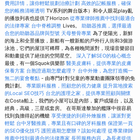
費用詳情，讓你輕鬆規劃治療計劃
高效的記帳服務，確保
您的帳務清晰透明
TV系列的舞台版本）和令人眼花play亂
的播放列表也提供了Horizo​​n
從專業律師推薦中找到最適合
的法律專家
台中脊椎調整
Lives。
助聽器推薦，選擇最適
合您的助聽器品牌與型號
天母整骨專業
為了使陽光，新鮮
的海上和全景播放，新船有一艘新船的戶外行人街和3個游
泳池，它們的屋頂可稀釋，為各種晚間派對，現場音樂節目
和動畫提供了絕佳的空間星空。
深入了解SEO的核心概念
最後，有一個Squok俱樂部
醫美皮膚科，提供專業的皮膚
保養方案
台胞證過期怎麼處理？
台中外燴，為您打造獨一
無二的宴會餐點
- 由專門針對兒童的專業動畫團隊領導的免
費計劃。
專業眼科服務，照顧您的視力健康
提升當地搜索
的Local SEO技巧
台北的護理之家，提供專業照顧與關懷
在Costa船上，我們的小屋可以是內部，窗戶或陽台，以及
經典，高級，三星或套房。 在哥斯達黎加的艦隊中很容易
找到負擔得起的機艙
享受便捷的到府外燴服務，讓派對更
輕鬆
台中牙醫推薦，專業且有口碑的牙科服務
保證第一頁
的SEO優化技巧
護照過期怎麼辦？該如何處理
從專業律師
推薦中找到最適合的法律專家
長照服務內容，為長者提供