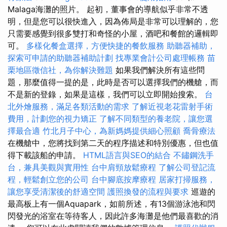
Malaga海灘的照片。 起初，董事會的導航似乎非常不透
明，但是您可以很快進入，因為佈局是非常可以理解的，您
只需要感覺到很多雙打和奇怪的小屋，酒吧和餐館的邏輯即
可。
多樣化餐盒選擇，方便快捷的餐飲服務
助聽器補助，
探索可申請的助聽器補助計劃
找專業會計公司處理帳務
苗
栗地區徵信社，為你解決難題
如果我們解決所有這些問
題，那麼值得一提的是，此時是否可以選擇我們的機艙，而
不是新的登錄，如果是這樣，我們可以立即開始搜索。
台
北外燴服務，滿足各類活動的需求
了解近視老花雷射手術
費用，計劃您的視力矯正
了解不同類型的養老院，讓您選
擇最合適
竹北月子中心，為新媽媽提供細心照顧
喬骨療法
在機艙中，您將找到第二天的程序描述和特別優惠，但也值
得下載該船的申請。
HTML語言與SEO的結合
不鏽鋼洗手
台，兼具美觀與實用性
台中肩頸放鬆療程
了解公司登記流
程，輕鬆創立您的公司
台中腳底按摩療程
居家打掃服務，
讓您享受清潔後的舒適空間
護照換發的流程與要求
巡遊的
最高板上有一個Aquapark，如前所述，有13個游泳池和閃
閃發光的浴室在等待客人，因此許多海灘是他們最喜歡的消