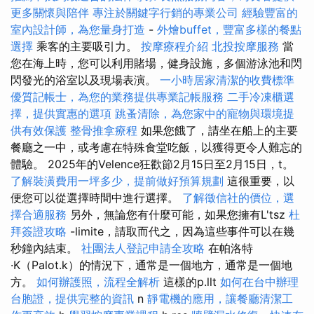
更多關懷與陪伴
專注於關鍵字行銷的專業公司
經驗豐富的
室內設計師，為您量身打造
-
外燴buffet，豐富多樣的餐點
選擇
乘客的主要吸引力。
按摩療程介紹
北投按摩服務
當
您在海上時，您可以利用賭場，健身設施，多個游泳池和閃
閃發光的浴室以及現場表演。
一小時居家清潔的收費標準
優質記帳士，為您的業務提供專業記帳服務
二手冷凍櫃選
擇，提供實惠的選項
跳蚤清除，為您家中的寵物與環境提
供有效保護
整骨推拿療程
如果您餓了，請坐在船上的主要
餐廳之一中，或考慮在特殊食堂吃飯，以獲得更令人難忘的
體驗。 2025年的Velence狂歡節2月15日至2月15日，t。
了解裝潢費用一坪多少，提前做好預算規劃
這很重要，以
便您可以從選擇時間中進行選擇。
了解徵信社的價位，選
擇合適服務
另外，無論您有什麼可能，如果您擁有L'tsz
杜
拜簽證攻略
-limite，請取而代之，因為這些事件可以在幾
秒鐘內結束。
社團法人登記申請全攻略
在帕洛特
·K（Palot.k）的情況下，通常是一個地方，通常是一個地
方。
如何辦護照，流程全解析
這樣的p.llt
如何在台中辦理
台胞證，提供完整的資訊
n
靜電機的應用，讓餐廳清潔工