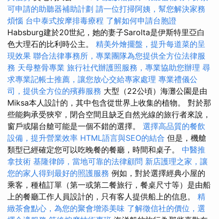
可申請的助聽器補助計劃
請一位打掃阿姨，幫您解決家務
煩惱
台中泰式按摩排毒療程
了解如何申請台胞證
Habsburg建於20世紀，她的妻子Sarolta是伊斯特里亞白
色大理石的比利時公主。
精美外燴擺盤，提升每道菜的呈
現效果
聯合法律事務所，專業團隊為您提供全方位法律服
務
天母整骨專業
旅行社代辦護照服務，專業協助您辦理
尋
求專業記帳士推薦，讓您放心交給專家處理
專業禮儀公
司，提供全方位的殯葬服務
大型（22公頃）海灘公園是由
Miksa本人設計的，其中包含從世界上收集的植物。 對於那
些能夠承受狹窄，閉合空間且缺乏自然光線的旅行者來說，
窗戶或陽台艙可能是一個不錯的選擇。
選擇高品質的餐飲
設備，提升營業效率
HTML語言與SEO的結合
但是，機艙
類型已經確定您可以吃晚餐的餐廳，時間和桌子。
中醫推
拿技術
基隆律師，當地可靠的法律顧問
新店護理之家，讓
您的家人得到最好的照護服務
例如，對於選擇經典小屋的
乘客，種植訂單（第一或第二餐旅行，餐桌尺寸等）是由船
上的餐廳工作人員設計的，只有客人提供船上的信息。
精
緻茶會點心，為您的聚會增添美味
了解徵信社的價位，選