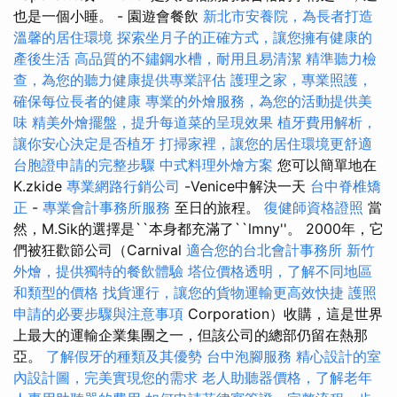
也是一個小睡。 - 園遊會餐飲
新北市安養院，為長者打造
溫馨的居住環境
探索坐月子的正確方式，讓您擁有健康的
產後生活
高品質的不鏽鋼水槽，耐用且易清潔
精準聽力檢
查，為您的聽力健康提供專業評估
護理之家，專業照護，
確保每位長者的健康
專業的外燴服務，為您的活動提供美
味
精美外燴擺盤，提升每道菜的呈現效果
植牙費用解析，
讓你安心決定是否植牙
打掃家裡，讓您的居住環境更舒適
台胞證申請的完整步驟
中式料理外燴方案
您可以簡單地在
K.zkide
專業網路行銷公司
-Venice中解決一天
台中脊椎矯
正
-
專業會計事務所服務
至日的旅程。
復健師資格證照
當
然，M.Sik的選擇是``本身都充滿了``lmny''。 2000年，它
們被狂歡節公司（Carnival
適合您的台北會計事務所
新竹
外燴，提供獨特的餐飲體驗
塔位價格透明，了解不同地區
和類型的價格
找貨運行，讓您的貨物運輸更高效快捷
護照
申請的必要步驟與注意事項
Corporation）收購，這是世界
上最大的運輸企業集團之一，但該公司的總部仍留在熱那
亞。
了解假牙的種類及其優勢
台中泡腳服務
精心設計的室
內設計圖，完美實現您的需求
老人助聽器價格，了解老年