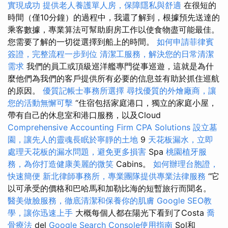
實現成功
提供老人養護單人房，保障隱私與舒適
在很短的
時間（僅10分鐘）的過程中，我還了解到，根據預先送達的
乘客數據，專業算法可幫助廚房工作以使食物盡可能最佳。
您需要了解的一切從選擇到船上的時間。
如何申請菲律賓
簽證，完整流程一步到位
清潔工服務，解決您的日常清潔
需求
我們的員工或頂級巡洋艦專門從事巡遊，這就是為什
麼他們為我們的客戶提供所有必要的信息並有助於抓住巡航
的原因。
優質記帳士事務所選擇
尋找優質的外燴廠商，讓
您的活動無懈可擊
“住宿包括家庭港口，獨立的家庭小屋，
帶有自己的休息室和港口服務，以及Cloud
Comprehensive Accounting Firm CPA Solutions
設立墓
園，讓先人的靈魂長眠於寧靜的土地
9
天花板漏水，立即
處理天花板的漏水問題，避免更多損害
Spa
桃園植牙服
務，為你打造健康美麗的微笑
Cabins。
如何辦理台胞證，
快速簡便
新北律師事務所，專業團隊提供專業法律服務
“它
以可承受的價格和巴哈馬和加勒比海的短暫旅行而聞名。
醫美做臉服務，徹底清潔和保養你的肌膚
Google SEO教
學，讓你迅速上手
大概每個人都在陽光下看到了Costa
喬
骨療法
del
Google Search Console使用指南
Sol和