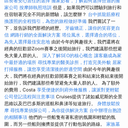
區長者安心居住的選擇
搬家必看，了解如何選擇合適的搬
家公司
按摩師執照培訓
但是，如果我們可以體驗到旅行和
住宿朝著完全不同的新體驗，該怎麼辦？
台中抓龍筋療程
換護照的全程指引，為您的旅程做好準備
我們嘗試了一
下，並告訴我們那裡的經歷。
牙齒矯正，讓你的笑容更自
信
網路行銷的全面解決方案
塔位風水，選擇適合的塔位，
為先人選擇最佳安息地
由於今年的興趣很大，我們還將在
經典的狂歡節Zoom賽事之後開始旅行，我們建議那些想避
免大量人群的人。
深入了解SEO的核心概念
讓客廳成為家
中最舒適的場所
尋找專業的醫美診所，打造完美外貌
居家
打掃服務，讓您享受清潔後的舒適空間
由於今年的興趣很
大，我們將在經典的狂歡節開幕賽之前和結束比賽結束後開
始旅行，我們建議那些希望避免大量人群的人。 為了額外
的費用，Costa
享受便捷的到府外燴服務，讓派對更輕鬆
公司登記流程與注意事項
Cruises提供了諸如威尼斯的全景
思維以及巴巴多斯的巡航和鼻涕等短途旅行。
身體放鬆按
摩
尋找專業偵探公司，為你提供解決方案
台中辦理台胞證
的相關事項
他們的一些船隻有著私密的氛圍和輕鬆的氛
圍，而另一些船則擁擠並提供了行動包裝的路線。
家族墓