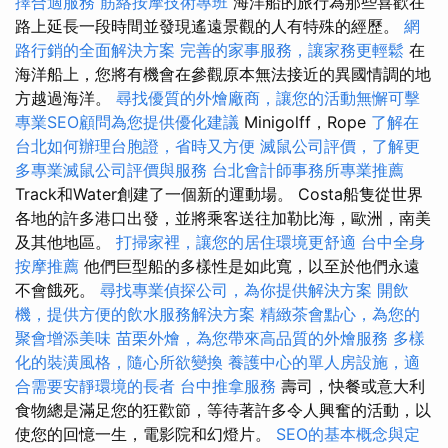
擇合適服務
筋絡按摩技術專班
海洋船的旅行為那些喜歡在
路上延長一段時間並發現遙遠景觀的人有特殊的經歷。
網
路行銷的全面解決方案
完善的家事服務，讓家務更輕鬆
在
海洋船上，您將有機會在參觀原本無法接近的異國情調的地
方越過海洋。
尋找優質的外燴廠商，讓您的活動無懈可擊
專業SEO顧問為您提供優化建議
Minigolff，Rope
了解在
台北如何辦理台胞證，省時又方便
滅鼠公司評價，了解更
多專業滅鼠公司評價與服務
台北會計師事務所專業推薦
Track和Water創建了一個新的運動場。 Costa船隻從世界
各地的許多港口出發，並將乘客送往加勒比海，歐洲，南美
及其他地區。
打掃家裡，讓您的居住環境更舒適
台中全身
按摩推薦
他們巨型船的多樣性是如此寬，以至於他們永遠
不會餓死。
尋找專業偵探公司，為你提供解決方案
開飲
機，提供方便的飲水服務解決方案
精緻茶會點心，為您的
聚會增添美味
苗栗外燴，為您帶來高品質的外燴服務
多樣
化的裝潢風格，隨心所欲變換
養護中心的單人房設施，適
合需要安靜環境的長者
台中推拿服務
壽司，快餐或意大利
食物總是滿足您的狂歡節，等待著許多令人興奮的活動，以
使您的回憶一生，電影院和幻燈片。
SEO的基本概念與定