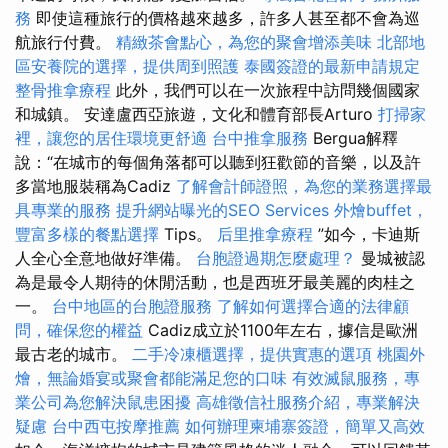
務
即使這種旅行的價格越來越多，許多人甚至都不會為巡
航旅行付費。
精緻茶會點心，為您的聚會增添美味
北部地
區安養院的選擇，提供周到照護
泰國簽證的最新申請規定
整骨推拿療程
此外，我們可以在一次旅程中訪問幾個國家
和城鎮。 安達盧西亞旅遊，文化和體育部長Arturo
打掃家
裡，讓您的居住環境更舒適
台中推拿服務
Bergua解釋
說：“在城市的每個角落都可以聽到狂歡節的音樂，以及許
多當地服裝稱為Cadiz
了解會計師證照，為您的業務選擇最
具專業的服務
提升網站曝光的SEO Services
外燴buffet，
豐富多樣的餐點選擇
Tips。
后里推拿療程
”如今，卡迪斯
人全心全意地做好準備。
台胞證過期怎麼處理？
曼城被認
為是最令人期待的休閒活動，也是西班牙最美麗的肉桂之
一。
台中地區的台胞證服務
了解如何選擇合適的法律顧
問，確保您的權益
Cadiz成立於1100年左右，據信是歐洲
最古老的城市。
二手冷凍櫃選擇，提供實惠的選項
桃園外
燴，無論婚宴或聚會都能滿足您的口味
有效滅鼠服務，專
業公司為您解決鼠患困擾
高雄徵信社服務介紹，專業解決
疑慮
台中西屯按摩推薦
如何辦理柬埔寨簽證，簡單又高效