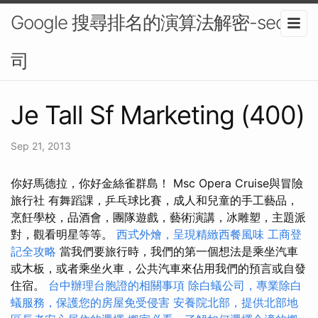
Google 搜尋排名的演算法解密-seo公
司
Je Tall Sf Marketing (400)
Sep 21, 2013
你好馬德拉，你好金絲雀群島！ Msc Opera Cruise與冒險
旅行社 有舞蹈課，乒乓球比賽，成人和兒童的手工藝品，
烹飪學校，品酒會，團隊遊戲，藝術演講，冰雕塑，主題派
對，觀看明星等等。
西式外燴，呈現精緻西餐風味
工商登
記全攻略
當我們要旅行時，我們的第一個想法是乘坐汽車
或木板，或者乘坐火車，公共汽車來佔用我們的預言或自發
住宿。
台中辦理台胞證的相關事項
除白蟻公司，專業除白
蟻服務，保護您的房屋免受侵害
安養院北部，提供北部地