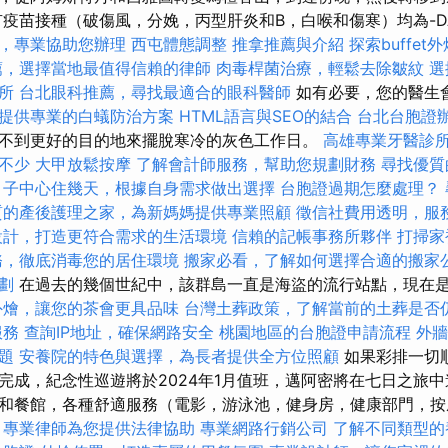
有疫苗接種（破傷風，分娩，丙型肝炎和B，白喉和傷寒）均為-D
，專業協助您辦理
西屯體態調整
推拿推薦與介紹
探索buffe
薦，選擇當地最值得信賴的律師
肉毒桿菌治療，輕鬆去除皺紋
選
所
台北眼科推薦，尋找最適合的眼科醫師
如有必要，您的醫生
提供專業的白蟻防治方案
HTML語言與SEO的結合
台北台胞證
不到更好的目的地來擺脫寒冷的灰色工作日。
高雄專業牙醫診
不少
大甲放鬆按摩
了解會計師服務，幫助您規劃財務
尋找優質
月子中心住幾天，根據自身需求做出選擇
台胞證過期怎麼處理？
質的產後護理之家，為新媽媽提供專業照顧
徵信社費用透明，服
設計，打造更符合需求的生活環境
信賴的記帳事務所夥伴
打掃家
務，徹底消毒您的居住環境
搬家必看，了解如何選擇合適的搬家
劃
在過去的幾個世紀中，該群島一直是海盜的流行站點，現在
外燴，讓您的茶會更具品味
台灣土葬政策，了解當前的土葬是否
服務
查詢IP地址，確保網路安全
桃園地區的台胞證申請流程
外牆
題
安養院的特色與選擇，為長者提供全方位照顧
如果彩排一切
完成，紀念性巡遊將於2024年1月值班，邁阿密將在七日之旅中
和餐館，各種舒適服務（電影，游泳池，健身房，健康部門，按
，專業律師為您提供法律協助
專業網路行銷公司
了解不同類型的