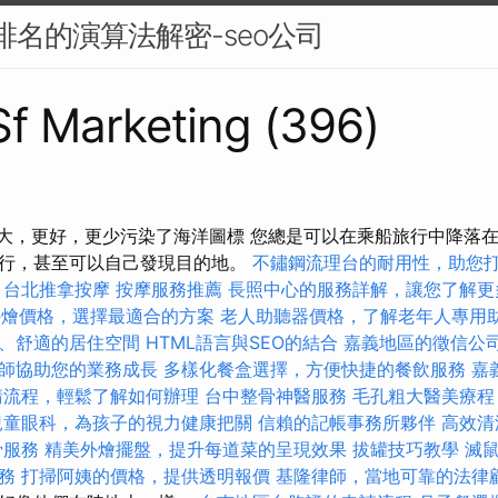
搜尋排名的演算法解密-seo公司
 Sf Marketing (396)
更大，更好，更少污染了海洋圖標 您總是可以在乘船旅行中降落
行，甚至可以自己發現目的地。
不鏽鋼流理台的耐用性，助您
台北推拿按摩
按摩服務推薦
長照中心的服務詳解，讓您了解更
et外燴價格，選擇最適合的方案
老人助聽器價格，了解老年人專用
、舒適的居住空間
HTML語言與SEO的結合
嘉義地區的徵信公
師協助您的業務成長
多樣化餐盒選擇，方便快捷的餐飲服務
嘉
請流程，輕鬆了解如何辦理
台中整骨神醫服務
毛孔粗大醫美療程
兒童眼科，為孩子的視力健康把關
信賴的記帳事務所夥伴
高效清
骨服務
精美外燴擺盤，提升每道菜的呈現效果
拔罐技巧教學
滅
務
打掃阿姨的價格，提供透明報價
基隆律師，當地可靠的法律