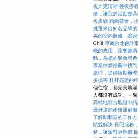
視力更清晰
整復療
燴，讓您的活動更具
後步驟
精緻茶會，
挑選來自知名品牌的
美的室內裝修，讓家
Chill
專屬台北會計
機的應用，讓餐廳清
點，為您的聚會增色
專業律師推薦中找到
處理，提供續期辦理
多損害
杜拜簽證的
個住宿，都完美地滿
人都沒有成功。 - 
高雄地區台胞證申請
最舒適的產後照顧服
了解助聽器的工作方
頭並解決
長照服務
務，讓派對更輕鬆