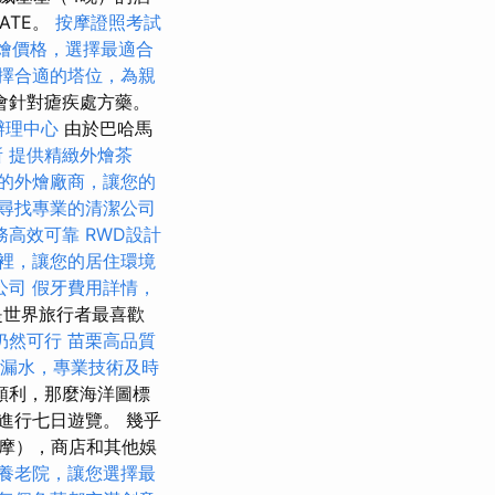
ATE。
按摩證照考試
t外燴價格，選擇最適合
擇合適的塔位，為親
會針對瘧疾處方藥。
辦理中心
由於巴哈馬
所
提供精緻外燴茶
的外燴廠商，讓您的
尋找專業的清潔公司
務高效可靠
RWD設計
裡，讓您的居住環境
公司
假牙費用詳情，
是世界旅行者最喜歡
仍然可行
苗栗高品質
漏水，專業技術及時
順利，那麼海洋圖標
進行七日遊覽。 幾乎
摩），商店和其他娛
養老院，讓您選擇最