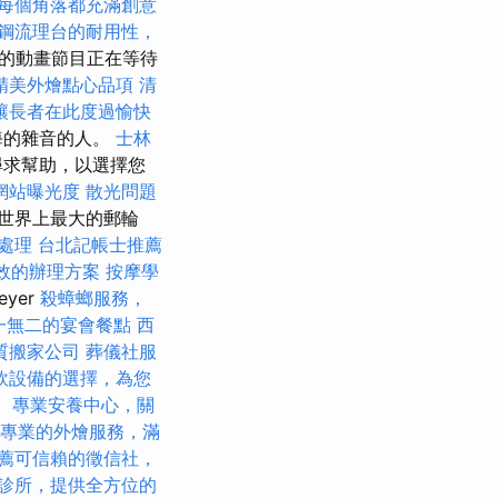
每個角落都充滿創意
鋼流理台的耐用性，
的動畫節目正在等待
精美外燴點心品項
清
讓長者在此度過愉快
海的雜音的人。
士林
尋求幫助，以選擇您
網站曝光度
散光問題
世界上最大的郵輪
處理
台北記帳士推薦
效的辦理方案
按摩學
yer
殺蟑螂服務，
一無二的宴會餐點
西
質搬家公司
葬儀社服
飲設備的選擇，為您
。
專業安養中心，關
專業的外燴服務，滿
薦可信賴的徵信社，
診所，提供全方位的