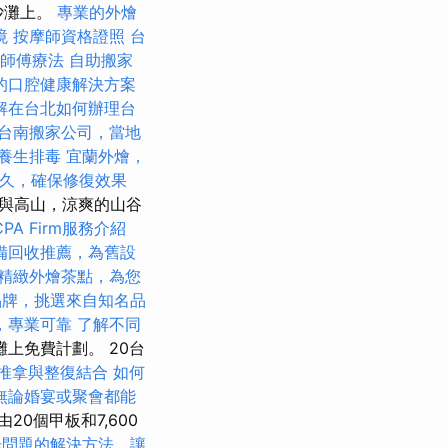
沙灘上。
專業的外燴
境
按摩師資格證照
台
師傅療法
自助搬家
的口腔健康解決方案
解在台北如何辦理台
台南搬家公司，當地
養生排毒
宜蘭外燴，
久，確保修復效果
與高山，涼爽的山谷
PA Firm服務介紹
備回收推薦，為舊設
精緻外燴茶點，為您
品牌，挑選來自知名品
，專業可靠
了解不同
上免費計劃。 20台
推拿與整復結合
如何
無論婚宴或聚會都能
20個甲板和7,600
光問題的解決方法，讓