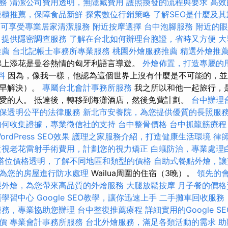
務
清潔公司費用透明，無隱藏費用
護照換發的流程與要求
高效的
凍櫃推薦，保障食品新鮮
探索數位行銷策略
了解SEO是什麼及
即可享受專業居家清潔服務
附近按摩選擇
台中泡腳服務
附近的眼
，提供隱密調查服務
了解在台北如何辦理台胞證，省時又方便
大
推薦
台北記帳士事務所專業服務
桃園外燴服務推薦
精選外燴推
錦上添花是曼谷熱情的匈牙利語言導遊。
外燴佈置，打造專屬的
料
因為，像我一樣，他認為這個世界上沒有什麼是不可能的，並
遲早解決）。
專屬台北會計事務所服務
我之所以和他一起旅行，
愛的人。 抵達後，轉移到海灘酒店，然後免費計劃。
台中辦理
保透明公平的法律服務
新北市安養院，為您提供優質的長照服
如何收集證據，專業徵信社的支持
台中整骨價格
台中抓龍筋療
rdPress SEO效果
護理之家服務介紹，打造健康生活環境
律
近視老花雷射手術費用，計劃您的視力矯正
白蟻防治，專業處理
塔位價格透明，了解不同地區和類型的價格
自助式餐點外燴，讓
為您的房屋進行防水處理
Wailua周圍的住宿（3晚）。
領先的
栗外燴，為您帶來高品質的外燴服務
大腿放鬆按摩
月子餐的價格
廣學習中心
Google SEO教學，讓你迅速上手
二手攤車回收服務
服務，專業協助您辦理
台中整復推薦療程
詳細實用的Google S
價
專業會計事務所服務
台北外燴服務，滿足各類活動的需求
助