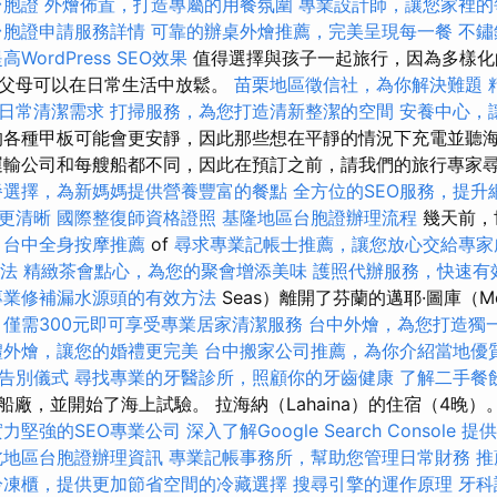
台胞證
外燴佈置，打造專屬的用餐氛圍
專業設計師，讓您家裡的
台胞證申請服務詳情
可靠的辦桌外燴推薦，完美呈現每一餐
不鏽
高WordPress SEO效果
值得選擇與孩子一起旅行，因為多樣化
便父母可以在日常生活中放鬆。
苗栗地區徵信社，為你解決難題
日常清潔需求
打掃服務，為您打造清新整潔的空間
安養中心，
各種甲板可能會更安靜，因此那些想在平靜的情況下充電並聽
輸公司和每艘船都不同，因此在預訂之前，請我們的旅行專家
餐選擇，為新媽媽提供營養豐富的餐點
全方位的SEO服務，提升
更清晰
國際整復師資格證照
基隆地區台胞證辦理流程
幾天前，
n
台中全身按摩推薦
of
尋求專業記帳士推薦，讓您放心交給專家
法
精緻茶會點心，為您的聚會增添美味
護照代辦服務，快速有
專業修補漏水源頭的有效方法
Seas）離開了芬蘭的邁耶·圖庫（Me
僅需300元即可享受專業居家清潔服務
台中外燴，為您打造獨
禮外燴，讓您的婚禮更完美
台中搬家公司推薦，為你介紹當地優
告別儀式
尋找專業的牙醫診所，照顧你的牙齒健康
了解二手餐
造船廠，並開始了海上試驗。 拉海納（Lahaina）的住宿（4晚）
實力堅強的SEO專業公司
深入了解Google Search Console
提供
北地區台胞證辦理資訊
專業記帳事務所，幫助您管理日常財務
推
冷凍櫃，提供更加節省空間的冷藏選擇
搜尋引擎的運作原理
牙科