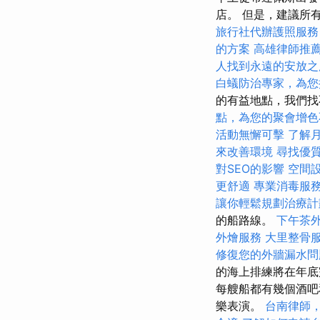
店。 但是，建議所
旅行社代辦護照服務
的方案
高雄律師推
人找到永遠的安放之
白蟻防治專家，為您
的有益地點，我們找
點，為您的聚會增色
活動無懈可擊
了解
來改善環境
尋找優
對SEO的影響
空間
更舒適
專業消毒服
讓你輕鬆規劃治療計
的船路線。
下午茶
外燴服務
大里整骨
修復您的外牆漏水問
的海上排練將在年底
每艘船都有幾個酒吧
樂表演。
台南律師