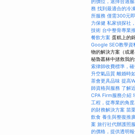
的價位，選擇合適服
務
找到最適合的冷
所服務
僅需300元
力保健
私家偵探社
技術
台中整骨專業
餐飲方案
蛋糕上的
Google SEO教學資
物的解決方案（或
秘魯叢林中拯救我的
索律師收費標準，確
升空氣品質
離婚時
茶會更具品味
提高Wo
師資格與服務
了解
CPA Firm服務介紹
工程，從專業的角度
的財務解決方案
苗
飲食
養生與整復推
案
旅行社代辦護照
的價格，提供透明報