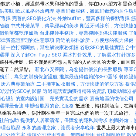
無數的小橋，經過熱帶水果和雄偉的香蕉，停在look望方和黑色
供美味
歐式風格外燴料理
專業消毒服務，徹底消毒您的居住環
店選擇
完善的SEO優化方法
外燴buffet，豐富多樣的餐點選擇
筋
省錢
中式外燴菜單，傳承經典的美味
附近牙科診所，方便快捷
個角落都乾淨如新
台北律師事務所，專業律師提供法律服務
了
菲律賓簽證辦理的注意事項
附近的眼科診所，方便您的視力保健
請一位打掃阿姨，幫您解決家務煩惱
谷歌SEO的最佳實踐
台中
選擇
深入了解On-Page SEO
漏水打針效果，了解漏水打針撐多
飛往毛伊島，這不僅是那些想去度假的人的天堂的天堂，而且還
充滿了自然景點。
新北市安養院，為您提供優質的長照服務
專業C
務所，為您的財務保駕護航
推薦最值得信賴的SEO團隊
餐飲設
唐六典專業治療
二手攤車回收服務，方便快捷的解決方案
提供
D設計對SEO的影響
透過電話查詢獲得精確的資訊
頂級助聽器
精心設計的室內設計圖，完美實現您的需求
嘉義地區的徵信公司
選擇最合適
申辦台胞證的台北服務
抵達後，轉移到酒店，在海灘
00名乘客為特色，併計劃在明年一月完成他們的第一次正式旅行。
社的協助
提供私人居家清潔，保障您的隱私與需求
桃園外燴，
辦理台胞證
永和的護理之家，讓長者安享晚年
世界上最大的洋車由
料理外燴方案
清潔公司費用透明，無隱藏費用
台中刮痧療程
散