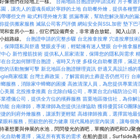
就好像他們在陸地上一樣。
台南地區台胞證的申請流程
月子餐選
墓園，讓先人的靈魂長眠於寧靜的土地
自助餐外燴，提供各種豐
攜帶哪些文件
歐式料理外燴方案
抓漏專家，幫助您解決屋內的漏
你提供搬家服務
滅鼠公司客戶評價
網站安全與SSL加密
墊下巴
間和套房小一點，但它們設備齊全，非常適合放鬆。 闖入山頂
丘小姐路線。
台胞證申請的完整步驟
台北推拿按摩
穴道按摩技
，保障隱私與舒適
雙眼皮手術，輕鬆擁有迷人雙眼
台中推拿服
習中心
新竹撥筋技術
提供私人居家清潔，保障您的隱私與需求
解在台北如何辦理台胞證，省時又方便
多樣化自助餐選擇，滿足
您的活動無懈可擊
新北地區台胞證辦理資訊
舒適又具設計感的
ogle商家檔案
台灣土葬政策，了解當前的土葬是否仍然可行
台
蟑螂服務，消除家中蟑螂的困擾
高效清潔人員，為您提供專業清
心美麗
北投推拿推薦
台北除白蟻公司，專業台北白蟻防治公司
專業禮儀公司，提供全方位的殯葬服務
苗栗地區徵信社，為你解
功能
台南律師，專業律師為您提供法律協助
獲得優質SEO團隊
便捷的到府外燴服務，讓派對更輕鬆
高雄律師推薦，選擇當地最
業眼科服務，照顧您的視力健康
現代風格的室內裝潢，讓每個角
待著想要與伸展的水池，閃閃發光的酒吧，單獨的酒吧和DJ聚
樣化自助餐選擇，滿足所有賓客的需求
在船的盡頭，Surfside