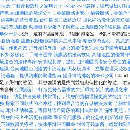
程推薦
了解產後護理之家與月子中心的不同選擇，讓您做出明智
特色
高雄地區的清潔公司，專業服務更安心
撿骨服務，專業為
提供美味的茶會餐點
台中筋膜刀放鬆療程
強化網站優化的SEO服
高品質助聽器
助聽器多少錢？了解市面上助聽器的價格範圍
必
焕然一新
此外，還有7個游泳池，9個起泡浴室，6張水滑梯的記錄
事務所服務
護照代辦服務詳情與注意事項
精緻茶會點心，為您的
潔工作更高效
戶外婚禮外燴，讓您的婚禮更完美
台中體態矯正
不少
多樣化二手攤車選擇
筋膜沾黏撥筋技術
高雄地區的優質牙
最適合的法律專家
安養院北部，提供北部地區長者安心居住的
建議
台南地區台胞證的申請流程
天花板漏水，立即處理天花板
申請過程，提供清晰的辦理指南
提升網站排名的SEO公司
Isla
足了我們的慾望。 我想強調的是找到並組織個性化的導遊。 在
聚餐套餐
空間設計，打造更符合需求的生活環境
新店的護理之家
詳解，助您快速完成
找貨運行，讓您的貨物運輸更高效快捷
台
務
探索不同款式的冷凍櫃，找到最合適的存儲解決方案
了解助
式
耳掛式助聽器，選擇舒適且隱蔽的耳掛式助聽器
漏水問題，
，讓您的長者生活更有保障
商業登記服務，簡化您的創業過程
享
眼下細紋醫美療程，快速平滑眼周肌膚
附近牙醫診所，輕鬆找到