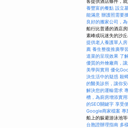
客提供酒店條件，
養豐富的餐點
設立
能滿意
辦護照需要
良好的搬家公司，為
船行比普通的酒店房
素峰或玩迷失的沙
提供老人養護單人房
薦
養生整復推廣學
道菜的呈現效果
了
優質的外燴廠商，讓
美學與實用
優化Go
決生活中的疑惑
殺
的醫美診所，讓你安
解決您的運輸需求
槽，為廚房增添實用
的SEO關鍵字
享受
Google商家檔案
專
船上的躲避游泳池等
台胞證辦理指南
多