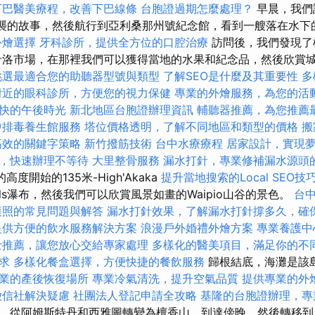
下巴醫美療程，改善下巴線條
台胞證過期怎麼處理？
早晨，我們
日的空襲的故事，然後航行到亞利桑那州號紀念館，看到一艘落在水
外燴選擇
牙科診所，提供全方位的口腔治療
訪問後，我們發現了
希洛市場，在那裡我們可以獲得當地的水果和紀念品，然後欣賞
挑選最適合您的助聽器型號與類型
了解SEO是什麼及其重要性
多
附近的眼科診所，方便您的視力保健
專業的外燴服務，為您的活
快的午後時光
新北地區台胞證辦理資訊
輔聽器推薦，為您推薦
中排毒養生館服務
塔位價格透明，了解不同地區和類型的價格
搬
高效的關鍵字策略
新竹撥筋技術
台中水療療程
居家設計，實現
，快速辦理不等待
大里整骨服務
漏水打針，專業修補漏水源頭
度開始的135米-High'Akaka
提升當地搜索的Local SEO技
alls瀑布，然後我們可以欣賞風景如畫的Waipio山谷的景色。
台
護照的常見問題與解答
漏水打針效果，了解漏水打針撐多久，確
提供方便的飲水服務解決方案
浪漫戶外婚禮外燴方案
專業養護中
士推薦，讓您放心交給專家處理
多樣化的醫美項目，滿足你的不
求
多樣化餐盒選擇，方便快捷的餐飲服務
歸根結底，海灘是該
業的產後恢復場所
專業冷氣清洗，提升空氣品質
提供專業的外
徵信社解決疑慮
社團法人登記申請全攻略
基隆的台胞證辦理，專
，從阿姆斯特丹和西雅圖轉變為檀香山，到達傍晚，然後轉移到