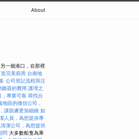
About
在另一個港口，在那裡
打造完美廚房
台南地
多
公司登記流程與注
助聽器的費用
護理之
司，專業可靠
尋找台
義地區的徵信公司，
，讓肌膚更加細緻
如
潔人員，為您提供專
鼠清潔公司，為您提供
顧問
大多數船隻為乘