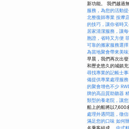
新功能。 我們越過
服務，為您的活動提
北整復師專業
按摩
的技巧，讓你省時又
居家清潔服務，讓每
胞證，省時又方便
可靠的搬家服務選擇
為當地聚會帶來美味
早晨，我們再次出發
和歷史悠久的城鎮
尋找專業的記帳士事
備提供專業處理服務
的聚會增色不少
RW
牌的高品質助聽器
類型的養老院，讓您
船上的船將以7,6
處理外遇問題，徵信
滿足您的口味
如何
名乘客組成。
中式