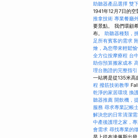
助聽器產品選擇
雙
1941年12月7
推拿技術
專業餐廳
要景點。 我們環顧
布。
助聽器種類，
足所有賓客的需求
燴，為您帶來輕鬆愉
全方位按摩療程
台
助你預算搬家成本
理台胞證的完整指引
一站將是從135米高的高
程
撥筋技術教學
F
乾淨的家居環境
換
聽器推薦
開飲機，
服務
尋求專業記帳
解決您的日常清潔需
中產後護理之家，專
會需求
尋找專業的
早上從布達佩斯出發