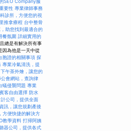
SEO Company服
其重要性
專業律師事務
科診所，方便您的視
里推拿療程
台中整骨
薦，助您找到最適合的
用餐氛圍
詳細實用的
且總是有解決所有事
是因為他是一天中從
台胞證的相關事項
探
務
專業冷氣清洗，提
程
下午茶外燴，讓您的
師公會網站，查詢律
白蟻侵襲問題
專業
賓客自由選擇
防水
會計公司，提供全面
資訊，讓您規劃產後
，方便快捷的解決方
EO教學資料
打掃阿姨
聽器公司，提供各式