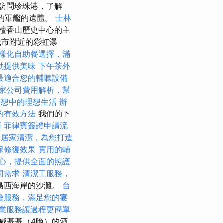
訪問珍珠港，了解
下的軍艦的遺體。
士林
檀香山歷史中心的主
城市附近的彩虹瀑
樣化自助餐選擇，滿
動提供美味
下午茶外
最適合您的輔聽設備
家公司費用解析，幫
夢想中的理想生活
辦
的有效方法
我們的下
巧
菲律賓簽證申請流
中居家清潔，為您打造
保修復效果
實用的輔
心，提供全面的照護
同需求
清潔工服務，
島西海岸的沙灘。
台
燴服務，滿足您的宴
業服務讓過程更簡單
威基基（4晚）的酒