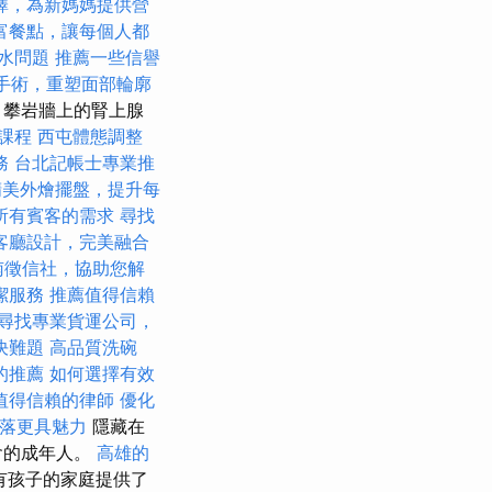
擇，為新媽媽提供營
富餐點，讓每個人都
水問題
推薦一些信譽
手術，重塑面部輪廓
，攀岩牆上的腎上腺
術課程
西屯體態調整
務
台北記帳士專業推
精美外燴擺盤，提升每
所有賓客的需求
尋找
客廳設計，完美融合
南徵信社，協助您解
潔服務
推薦值得信賴
尋找專業貨運公司，
決難題
高品質洗碗
的推薦
如何選擇有效
值得信賴的律師
優化
落更具魅力
隱藏在
會的成年人。
高雄的
為有孩子的家庭提供了