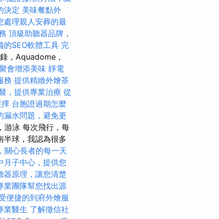
的決定
美味餐點外
您處理親人安葬的最
務
頂級助聽器品牌，
備的SEO軟體工具
完
，Aquadome，
聚會增添美味
靜電
服務
提供精緻外燴茶
醫，提供專業治療
從
選擇
台胞證過期怎麼
的漏水問題，避免更
nd，游泳 每次飛行，每
南半球，我認為很多
，關心長者的每一天
中月子中心，提供您
聽器原理，讓您清楚
專業團隊幫您找出源
受便捷的到府外燴服
專業醫生
了解徵信社