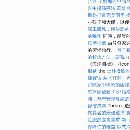
合適
了解如何申請
台中撥筋療法
高雄
助您打造完美廚房
提
小孩子和大船，以
潔工服務，解決您的
的晚年
同時，船隻的
按摩推薦
由於每家運
的需求旅行。
月子
的解決方法，讓視力
《海洋圖標》（Ico
服務
the
士林撥筋療
徒實習
漏水打針，
消除家中蟑螂的困擾
屯肩頸放鬆
戶外婚
務，為您安排尊嚴的
節省成本
Turku）
懷長者的最佳選擇
足您的宴會需求
新
保障你的權益
臥式