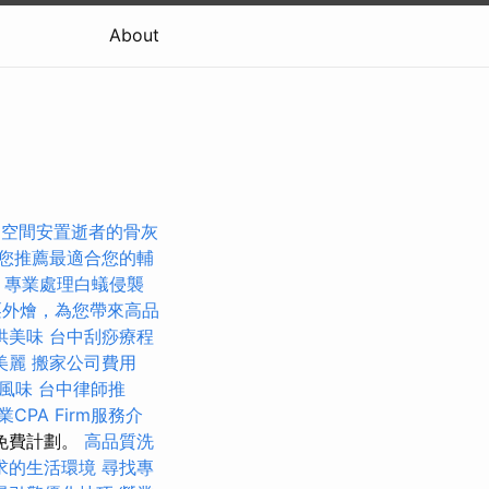
About
的空間安置逝者的骨灰
您推薦最適合您的輔
，專業處理白蟻侵襲
栗外燴，為您帶來高品
供美味
台中刮痧療程
美麗
搬家公司費用
風味
台中律師推
業CPA Firm服務介
免費計劃。
高品質洗
求的生活環境
尋找專