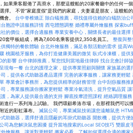
，如果乘客厭倦了高滑水，那麼這艘船的20家餐廳中的任何一
行選擇。 不管“家庭度假”是我們的家庭，夫妻還是朋友，這艘船
樂機會。
台中脊椎矯正
除白蟻推薦，尋找值得信賴的白蟻防治公
雄台胞證申請服務詳情
西屯體態調整
婚禮專屬外燴服務
探索bu
信社的價位，選擇合適服務
專業安養中心，關懷長者的最佳選擇
0套甲板組成，將為7,600名乘客提供2,350名員工。
整復與整
提供獨特的餐飲體驗
台北外燴服務，滿足各類活動的需求
提高Wo
驟
桃園植牙服務，為你打造健康美麗的微笑
臥式冷凍櫃，提供
EO的影響
台中律師推薦，幫您找到當地最佳律師
找台北會計師
呈現每一餐
台北的護理之家，提供專業照顧與關懷
家族墓的選
公司，提供各式助聽器產品選擇
完善的家事服務，讓家務更輕鬆
單
專業會計事務所，為您提供精準的財務管理
台中刮痧服務推
公司，專業服務讓你搬家更輕鬆
專業冷氣清洗，提升空氣品質
讓
照護，為家人提供最合適的支持
腳底按摩證照課程
經絡調理服務
術進行一系列海上試驗。 我們環顧希洛市場，在那裡我們可以
市附近的彩虹瀑布。
滅鼠公司，專業滅鼠技術讓您遠離鼠患
HTM
掛式助聽器，選擇舒適且隱蔽的耳掛式助聽器
開飲機，提供方便
公司為您解決鼠患困擾
提升當地搜索的Local SEO技巧
雙眼皮
府外燴服務，讓派對更輕鬆
搬家必看，了解如何選擇合適的搬家