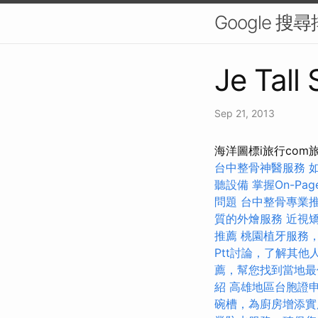
Google 
Je Tall
Sep 21, 2013
海洋圖標i旅行com旅
台中整骨神醫服務
聽設備
掌握On-Pa
問題
台中整骨專業
質的外燴服務
近視
推薦
桃園植牙服務
Ptt討論，了解其他
薦，幫您找到當地最
紹
高雄地區台胞證
碗槽，為廚房增添實