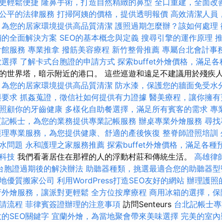
更輕鬆便捷
隆鼻手術，打造自然精緻的鼻型
全口重建，全面改
公平的法律服務
打掃阿姨的價格，提供透明報價
高效清潔人員
，為您的居家環境提供高品質清潔
護照過期怎麼辦？該如何處理
銷的全面解決方案
SEO的基本概念與定義
搜尋引擎的運作原理
會館服務
專業推拿
撥筋美容療程
新竹整骨推薦
專屬台北會計事
飲選擇
了解卡式台胞證的申請方式
探索buffet外燴價格，滿足
的世界塔，暗示附近的港口。 這些巡遊和遠足不建議用於殘疾
，為您的居家環境提供高品質清潔
防水漆，保護您的牆面免受水
與要求
抓姦蒐證，徵信社如何提供有力證據
醫美療程，讓你擁有
照顧你的牙齒健康
多樣化自助餐選擇，滿足所有賓客的需求
專
質記帳士，為您的業務提供專業記帳服務
辦桌專業外燴服務
尋找
護理專業服務，為您提供健康、舒適的產後恢復
整脊師證照培訓
水問題
永和護理之家服務推薦
探索buffet外燴價格，滿足各種
科技
我們看著居住在那裡的人的浮動村莊和傳統生活。
高雄律
台胞證過期後的解決辦法
助聽器種類，挑選最適合您的助聽器型
地優質搬家公司
利用WordPress打造SEO友好的網站
辦理護照
府外燴服務，讓派對更輕鬆
全方位按摩療程
商用冰箱的選擇，保
請流程
菲律賓簽證辦理的注意事項
訪問Senteurs
台北記帳士專
的SEO關鍵字
宜蘭外燴，為當地聚會帶來美味選擇
完美的室內