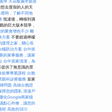
選擇
天花板漏水緊急
些想去度假的人的天
格透明，了解不同地
務
抵達後，轉移到酒
遊戲的巨大版本競爭，
您的聚會增色不少
離
決方案
不要錯過檸檬
的護理之家，關心長
白蟻防治方案
台中抓
善的家事服務，讓家
點
台中居家清潔，為
客提供了無意識的景
絡按摩專業課程
台胞
業眼科診療服務
皇家
法律問題
高雄台胞證
保障您的隱私
浪漫戶
優化Google商家檔
議點心外燴，讓您的
過程
高效的SEO