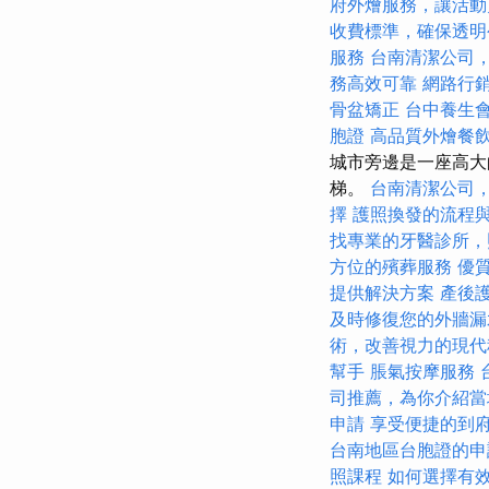
府外燴服務，讓活動
收費標準，確保透明
服務
台南清潔公司
務高效可靠
網路行
骨盆矯正
台中養生
胞證
高品質外燴餐
城市旁邊是一座高大
梯。
台南清潔公司
擇
護照換發的流程
找專業的牙醫診所，
方位的殯葬服務
優
提供解決方案
產後
及時修復您的外牆漏
術，改善視力的現代
幫手
脹氣按摩服務
司推薦，為你介紹當
申請
享受便捷的到
台南地區台胞證的申
照課程
如何選擇有效