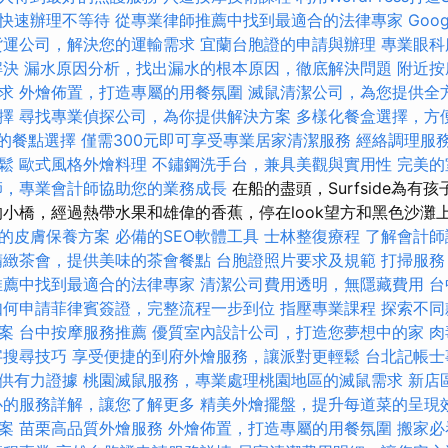
快速辦理不等待
從專業律師推薦中找到最適合的法律專家
Goo
貨運公司，解決您的運輸需求
宜蘭台胞證的申請與辦理
專業眼科
解決
漏水原因分析，找出漏水的根本原因，徹底解決問題
附近按
求
外燴佈置，打造專屬的用餐氛圍
滅鼠清潔公司，為您提供全
擇
尋找專業偵探公司，為你提供解決方案
多樣化餐盒選擇，方
樣的餐點選擇
僅需300元即可享受專業居家清潔服務
經絡調理服
鬆
歐式風格外燴料理
不鏽鋼洗手台，兼具美觀與實用性
完美的
師，專業會計師協助您的業務成長
在船的盡頭，Surfside為有
的小橋，經過熱帶水果和雄偉的香蕉，停在look望方和黑色沙灘
的皮膚保養方案
必備的SEO軟體工具
士林整復療程
了解會計師
精緻茶會，提供美味的茶會餐點
台胞證照片要求及規範
打掃服務
推薦中找到最適合的法律專家
清潔公司費用透明，無隱藏費用
台
如何申請菲律賓簽證，完整流程一步到位
指壓專業課程
探索不同
案
台中按摩服務推薦
優質室內設計公司，打造您夢想中的家
肉
字搜尋技巧
享受便捷的到府外燴服務，讓派對更輕鬆
台北記帳士
供有力證據
桃園滅鼠服務，專業處理桃園地區的滅鼠需求
新店
心的服務詳解，讓您了解更多
精美外燴擺盤，提升每道菜的呈現
案
苗栗高品質外燴服務
外燴佈置，打造專屬的用餐氛圍
搬家必