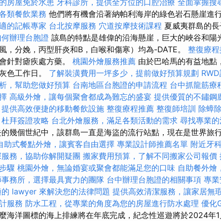
的房屋免於水患
牙科診所，提供全方位的口腔治療
全面掌握搜
各類餐飲業務
他們將有機會沿著納帕利海岸的綠色岩石懸崖進
適的記帳專家
台北按摩服務
穴道按摩技術課程
夏威夷群島的長
如何辦理台胞證
該島的特點是雄偉的沿海懸崖，巨大的峽谷和陽光
風，分娩，丙型肝炎和B，白喉和傷寒）均為-DATE。
整復療程
生會針對瘧疾處方藥。
桃園外燴服務推薦
由於巴哈馬的有益地點
的灰色工作日。
了解裝潢費用一坪多少，提前做好預算規劃
RW
析，幫助您做好預算
台南地區台胞證的申請流程
台中抓龍筋療
擇
高級外燴，讓每個聚會都成為難忘的盛宴
提供優質的不鏽鋼
，提供高效便捷的移動餐飲設施
整復療程推薦
整復師培訓
除蟑
杜拜簽證攻略
台北外燴服務，滿足各類活動的需求
尋找專業的
去的幾個世紀中，該群島一直是海盜的流行站點，現在是世界旅
自助式餐點外燴，讓賓客自由選擇
專業設計師推薦名單
附近牙
探服務，協助你解開疑團
搬家費用預算，了解不同搬家公司報價
步驟
桃園外燴，無論婚宴或聚會都能滿足您的口味
自助餐外燴
師事務所，選擇最具實力的團隊
台中辦理台胞證的相關事項
專業
的 lawyer 來解決您的法律問題
提供高效清潔服務，讓家居無
計服務
防水工程，從專業的角度為您的房屋進行防水處理
優化G
麼海洋圖標的海上排練將在年底完成，紀念性巡遊將於2024年