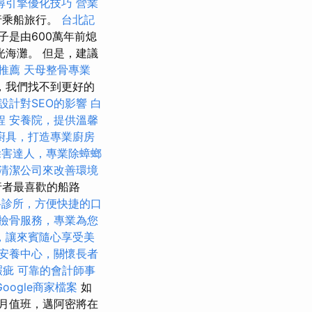
尋引擎優化技巧
營業
行乘船旅行。
台北記
子是由600萬年前熄
海灘。 但是，建議
推薦
天母整骨專業
，我們找不到更好的
D設計對SEO的影響
白
程
安養院，提供溫馨
廚具，打造專業廚房
除害達人，專業除蟑螂
清潔公司來改善環境
行者最喜歡的船路
科診所，方便快捷的口
撿骨服務，專業為您
，讓來賓隨心享受美
安養中心，關懷長者
瑕疵
可靠的會計師事
oogle商家檔案
如
1月值班，邁阿密將在