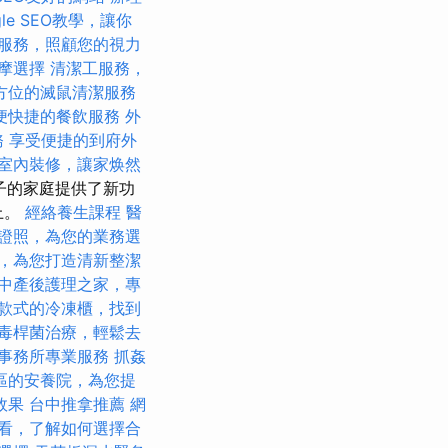
gle SEO教學，讓你
服務，照顧您的視力
摩選擇
清潔工服務，
方位的滅鼠清潔服務
便快捷的餐飲服務
外
務
享受便捷的到府外
室內裝修，讓家焕然
孩子的家庭提供了新功
上。
經絡養生課程
醫
證照，為您的業務選
，為您打造清新整潔
中產後護理之家，專
款式的冷凍櫃，找到
毒桿菌治療，輕鬆去
事務所專業服務
抓姦
區的安養院，為您提
效果
台中推拿推薦
網
看，了解如何選擇合