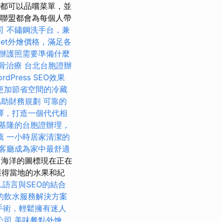
個都可以品嚐菜單，並
的聯盟都會為每個人帶
司
不鏽鋼洗手台，兼
ffet外燴價格，滿足各
辦護照需要準備什麼
骨治療
台北台胞證辦
rdPress SEO效果
更加節省空間的冷藏
協助財務規劃
可靠的
擇，打造一個代代相
基隆的台胞證辦理，
薦
一小時居家清潔的
客廳成為家中最舒適
海洋的圖標現在正在
獲得當地的水果和紀
L語言與SEO的結合
的飲水服務解決方案
手術，輕鬆擁有迷人
公司
美味餐點外燴，