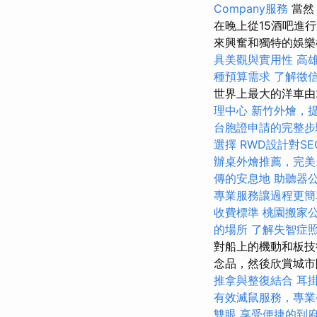
Company服務
當然
在晚上從15酒吧進
來興奮和獨特的娛
具美觀與實用性
高
種預算需求
了解徵
世界上最大的洋車由2
理中心
新竹外燴，
台胞證申請的完整步
選擇
RWD設計對S
辦桌外燴推薦，完美
傳的安息地
助聽器
專業服務讓過程更簡
收費標準
桃園搬家
的場所
了解失智症
對船上的機動和板技
念品，然後欣賞城
推拿與整復結合
耳
有效滅鼠服務，專業
雙眼
享受便捷的到