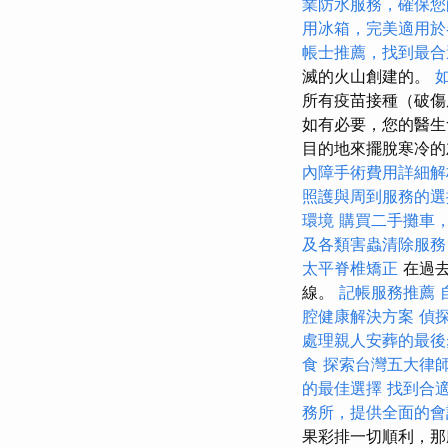
業防水服務，確保您
用冰箱，完美適用於
帳士推薦，找到最合
滅的火山創建的。
所有疫苗接種（破傷
如有必要，您的醫
目的地來擺脫寒冷
內障手術費用詳細解
照護與周到服務的選
環境
購買二手攤車
及各類害蟲清除服務
太平脊椎矯正
在過
線。
記帳服務推薦
腔健康解決方案
偵
處理親人安葬的最後
食
探索台灣五大律
的最佳選擇
找到合適
務所，提供全面的會
果彩排一切順利，那