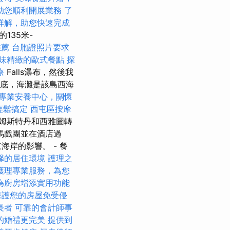
助您順利開展業務
了
詳解，助您快速完成
135米-
推薦
台胞證照片要求
味精緻的歐式餐點
探
療
Falls瀑布，然後我
底，海灘是該島西海
專業安養中心，關懷
輕鬆搞定
西屯區按摩
姆斯特丹和西雅圖轉
寨馬戲團並在酒店過
岸的影響。 - 餐
馨的居住環境
護理之
護理專業服務，為您
為廚房增添實用功能
保護您的房屋免受侵
長者
可靠的會計師事
的婚禮更完美
提供到