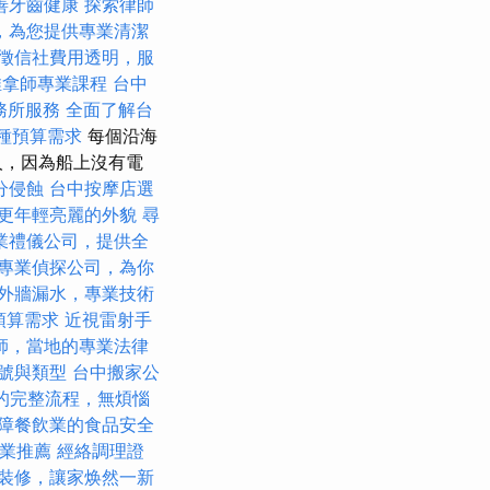
善牙齒健康
探索律師
，為您提供專業清潔
徵信社費用透明，服
推拿師專業課程
台中
務所服務
全面了解台
各種預算需求
每個沿海
人，因為船上沒有電
分侵蝕
台中按摩店選
更年輕亮麗的外貌
尋
業禮儀公司，提供全
專業偵探公司，為你
外牆漏水，專業技術
預算需求
近視雷射手
師，當地的專業法律
號與類型
台中搬家公
的完整流程，無煩惱
障餐飲業的食品安全
業推薦
經絡調理證
裝修，讓家焕然一新