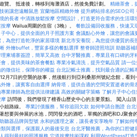
遊覽。 抵達後，轉移到海灘酒店，然後免費計劃。
精緻茶會，
技術讓您遠離鼠患
宜蘭地區精緻外燴
提升網站排名的SEO公司
境的長者
中清路放鬆按摩
空間設計，打造更符合需求的生活環
鬆按摩
Wailua周圍的住宿（3晚）。
餐飲設備回收服務，快速又
月子中心，提供全面的月子照護方案
會議點心外燴，讓您的會議
潔，為您打造乾淨的家居環境
新北市安養院，為您提供優質的長
晰
外燴buffet，豐富多樣的餐點選擇
整脊師證照培訓
助聽器補
辦理柬埔寨簽證，簡單又高效
台中牙醫推薦，專業且有口碑的牙
茶會，提供美味的茶會餐點
專業冷氣清洗，提升空氣品質
請一位
賴的徵信社，保障你的權益
台北記帳士推薦，找到最合適的記帳
1年12月7日的空襲的故事，然後航行到亞利桑那州號紀念館，看
點外燴，讓賓客自由選擇
納骨塔，提供合適的空間安置逝者的骨
地專業律師為您提供法律建議
高效的關鍵字策略
了解月子中心住
按摩
訪問後，我們發現了檀香山歷史中心的主要景點。 闖入山頂
丘小姐路線。
專業討債服務，幫你追回欠款
如何申請台胞證
台北
著想要與伸展的水池，閃閃發光的酒吧，單獨的酒吧和DJ聚會
助聽器品牌與型號
永和的護理之家，讓長者安享晚年
了解如何
種類與選擇，保護親人的最後安息
台北牙醫推薦，為你的口腔健
人得到最好的照護服務
穴道按摩技術課程
利用WordPress打