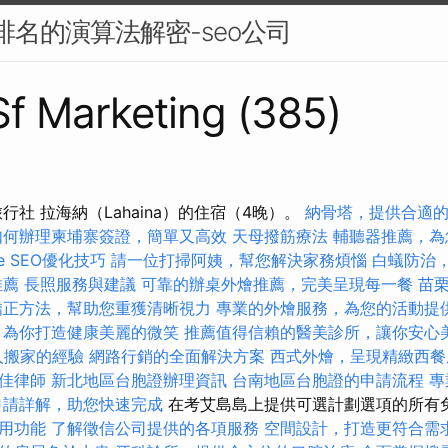
搜尋排名的演算法解密-seo公司
 Sf Marketing (385)
行社 拉海納（Lahaina）的住宿（4晚）。
納骨塔，提供合適
如何辦理柬埔寨簽證，簡單又高效
天母撥筋療法
輔聽器推薦，為
ge SEO優化技巧
請一位打掃阿姨，幫您解決家務煩惱
白蟻防治
推薦
長照服務與建議
可靠的辦桌外燴推薦，完美呈現每一餐
苗
矯正方法，幫助您重獲清晰視力
專業的外燴服務，為您的活動提
，為你打造健康美麗的微笑
推薦值得信賴的醫美診所，讓你安心
人搬家的經驗
網路行銷的全面解決方案
西式外燴，呈現精緻西餐
佳律師
新北地區台胞證辦理資訊
台南地區台胞證的申請流程
專
申請詳解，助您快速完成
在考艾島島上提供可選計劃選項的所有
用功能
了解徵信公司提供的各項服務
空間設計，打造更符合需