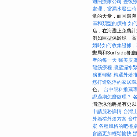
適的搬家公司
整復
處理，當漏水發生時
堂的天堂，而且還與
區和類型的價格
如
店，在海灘上免費計
例如巨型保齡球，高
婚時如何收集證據，
郵局和Surfside
者的每一天
醫美皮
龍筋療程
牆壁漏水
務更輕鬆
精選外燴
您打造乾淨的家居環
色。
台中眼科推薦
證過期怎麼處理？
灣游泳池將是有史
申請服務詳情
台灣
外婚禮外燴方案
台
案
各種風格的吧檯
會議更加輕鬆愉快