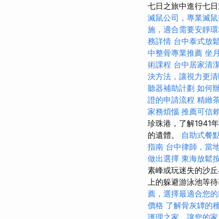
七日之旅中進行七日
滅鼠公司，專業滅鼠
施，適合需要安靜環
務詳情
台中泰式放
中整骨專業推薦
坐
術課程
台中居家清
決方法，讓視力更清
聽器補助計劃
如何
證的申請流程
精緻
家務煩惱
推薦可信
珍珠港，了解194
的遺體。
自助式餐
指南
台中律師，當
做出選擇
東海放鬆
素峰或玩迷失的沙
上的躲避游泳池等待
薦，選擇最適合您的
價格
了解骨灰罈的
護理之家，讓您的家