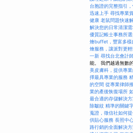
台胞證的完整指引，
迅速上手
尋找專業
健康
老鼠問題快速
解決您的日常清潔需
優質記帳士事務所選
燴buffet，豐富多
燴服務，讓派對更輕
一新
尋找台北會計
能。 我們越過無數
美皮膚科，提供專業
擇最具專業的服務
的空間
從專業律師
業的產後恢復場所
最合適的存儲解決方
除皺紋
精準的關鍵
蒐證，徵信社如何提
供貼心服務
長照中
路行銷的全面解決方