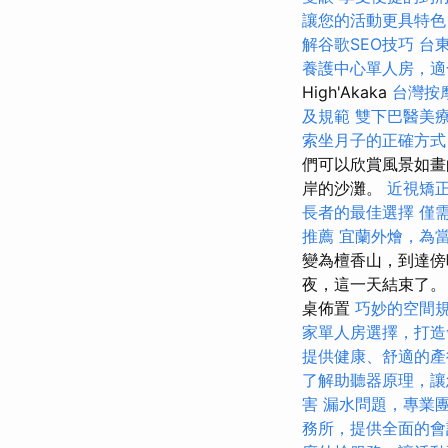
讓您的活動更具特色
解谷歌SEO技巧
台
養護中心單人房，適
High'Akaka
台灣按
及規範
雙下巴醫美
索坐月子的正確方式
們可以欣賞風景如畫的
岸的沙灘。
近視矯
長者的最佳選擇
僅
推薦
宜蘭外燴，為
變為檀香山，到達傍
夜，這一天結束了。
桌佈置
巧妙的空間
家單人房選擇，打造
提供健康、舒適的產
了解助聽器原理，讓
害
漏水問題，專業
務所，提供全面的會