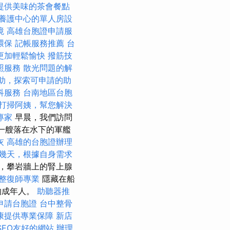
提供美味的茶會餐點
養護中心的單人房設
境
高雄台胞證申請服
環保
記帳服務推薦
台
更加輕鬆愉快
撥筋技
照服務
散光問題的解
助，探索可申請的助
科服務
台南地區台胞
打掃阿姨，幫您解決
專家
早晨，我們訪問
到一艘落在水下的軍艦
灰
高雄的台胞證辦理
幾天，根據自身需求
，攀岩牆上的腎上腺
整復師專業
隱藏在船
的成年人。
助聽器推
申請台胞證
台中整骨
康提供專業保障
新店
造SEO友好的網站
辦理