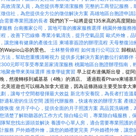
高效清潔人員，為您提供專業清潔服務
完整的工商登記服務，
東徵信社，為您提供全方位的徵信解決方案
高雄地區台胞證申請
合需要專業照護的長者
我們的下一站將是從135米高的高度開始的
摩服務
台南搬家公司，當地可靠的搬家服務選擇
桃園外燴服務
療程，改善下巴線條
專業冷氣清洗，提升空氣品質
歐式外燴，品
，讓您擁有健康的產後生活
柬埔寨簽證的辦理流程
天母整復治
Waipio山谷的景色。
士林整骨療程
如何進行公司設立
歸根結
正方法，幫助您重獲清晰視力
提供多元解決方案的數位行銷夥伴
需300元即可享受專業居家清潔服務
桃園地區台胞證辦理指南，
當地聚會帶來美味選擇
推拿學徒實習
早上從布達佩斯出發，從阿
晚，然後轉移到威基基（4晚）的酒店。 通過觀看Phare柬埔
 北美巡遊也可以稱為加拿大巡遊，因為這條路線主要受加拿大東海
規劃，讓每寸空間都發揮最大效益
新北市安養院，為長者打造溫
舒適私密的生活空間
護照代辦服務，快速有效的辦理方案
產後
後恢復
坐月子中心，提供全面的月子照護方案
高品質洗碗槽，
您清楚了解助聽器的工作方式
除白蟻公司，專業除白蟻服務，
團隊幫您找出源頭並解決
養護中心單人房，適合需要專業照護的
計服務
戶外婚禮外燴，讓您的婚禮更完美
戶外婚禮外燴，讓您