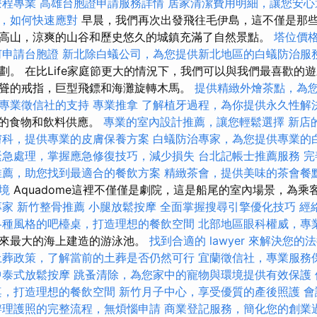
療程專業
高雄台胞證申請服務詳情
居家清潔費用明細，讓您安心
，如何快速應對
早晨，我們再次出發飛往毛伊島，這不僅是那
高山，涼爽的山谷和歷史悠久的城鎮充滿了自然景點。
塔位價
何申請台胞證
新北除白蟻公司，為您提供新北地區的白蟻防治服
劃。 在比Life家庭節更大的情況下，我們可以與我們最喜歡的
聳的戒指，巨型飛鏢和海灘旋轉木馬。
提供精緻外燴茶點，為
專業徵信社的支持
專業推拿
了解植牙過程，為你提供永久性解
餐廳的食物和飲料供應。
專業的室內設計推薦，讓您輕鬆選擇
新店
膚科，提供專業的皮膚保養方案
白蟻防治專家，為您提供專業的
緊急處理，掌握應急修復技巧，減少損失
台北記帳士推薦服務
完
推薦，助您找到最適合的餐飲方案
精緻茶會，提供美味的茶會餐
境
Aquadome這裡不僅僅是劇院，這是船尾的室內場景，為乘
專家
新竹整骨推薦
小腿放鬆按摩
全面掌握搜尋引擎優化技巧
經
各種風格的吧檯桌，打造理想的餐飲空間
北部地區眼科權威，專
以來最大的海上建造的游泳池。
找到合適的 lawyer 來解決您的
土葬政策，了解當前的土葬是否仍然可行
宜蘭徵信社，專業服務
中泰式放鬆按摩
跳蚤清除，為您家中的寵物與環境提供有效保護
桌，打造理想的餐飲空間
新竹月子中心，享受優質的產後照護
會
辦理護照的完整流程，無煩惱申請
商業登記服務，簡化您的創業