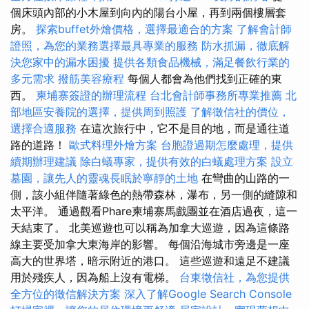
個床頭內部的小木屋到向內的陽台小屋，再到兩個樓層套
房。
探索buffet外燴價格，選擇最適合的方案
了解會計師
證照，為您的業務選擇最具專業的服務
防水抓漏，徹底解
決您家中的漏水困擾
提供各類食品機械，滿足餐飲行業的
多元需求
撥筋美容療程
每個人都會為他們找到正確的東
西。
柬埔寨簽證的辦理流程
台北會計師事務所專業推薦
北
部地區安養院的選擇，提供周到照護
了解徵信社的價位，
選擇合適服務
在這次旅行中，它不是目的地，而是通往道
路的道路！
歐式料理外燴方案
台胞證過期怎麼處理，提供
續期辦理建議
除白蟻專家，提供有效的白蟻處理方案
設立
墓園，讓先人的靈魂長眠於寧靜的土地
在彎曲的山路的一
側，該小組伴隨著綠色的熱帶森林，瀑布，另一側的縫隙和
太平洋。 通過觀看Phare柬埔寨馬戲團並在酒店過夜，這一
天結束了。 北美巡遊也可以稱為加拿大巡遊，因為這條路
線主要受加拿大東海岸的影響。 每個沿海城市旁邊是一座
高大的世界塔，暗示附近的港口。 這些巡遊和遠足不建議
用於殘疾人，因為船上沒有電梯。
台東徵信社，為您提供
全方位的徵信解決方案
深入了解Google Search Console