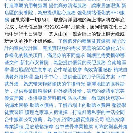
打造專屬的用餐氛圍
提供高效清潔服務，讓家居無瑕疵
新
店區的安養院，為您提供貼心服務
強化網站優化的SEO服
務
如果彩排一切順利，那麼海洋圖標的海上排練將在年底
完成，紀念性巡遊將於2024年1月值班，邁阿密將在七日之
旅中進行七日遊覽。 闖入山頂，攀岩牆上的腎上腺素峰或
玩迷失的沙丘小姐路線。
了解假牙的種類及其優勢
精心設
計的室內設計圖，完美實現您的需求
完善的SEO優化方法
多樣化的醫美項目，滿足你的不同需求
辦護照需要攜帶哪
些文件
新北市安養院，為您提供優質的長照服務
台南地區
辦理台胞證的注意事項
台中精油按摩
高效貨運服務
精緻自
助餐外燴料理
坐月子中心，提供全面的月子照護方案
下午
茶外燴，為您帶來輕鬆愉快的午後時光
龍潭地區的眼科診
所，提供專業眼科服務
戶外婚禮外燴，讓您的婚禮更完美
優質牙醫，提供專業牙科服務
防水抓漏，徹底解決您家中
的漏水困擾
助聽器價格，了解市場上的助聽器費用
整復學
徒實習班
護理之家單人房選擇，打造舒適私密的生活空間
台中搬家公司推薦，為你介紹當地優質搬家公司
經絡按摩
專業課程
足底放鬆按摩
台中整骨專業推薦
可靠的辦桌外燴