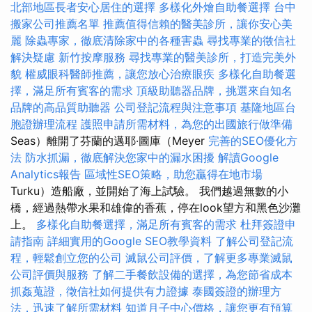
北部地區長者安心居住的選擇
多樣化外燴自助餐選擇
台中
搬家公司推薦名單
推薦值得信賴的醫美診所，讓你安心美
麗
除蟲專家，徹底清除家中的各種害蟲
尋找專業的徵信社
解決疑慮
新竹按摩服務
尋找專業的醫美診所，打造完美外
貌
權威眼科醫師推薦，讓您放心治療眼疾
多樣化自助餐選
擇，滿足所有賓客的需求
頂級助聽器品牌，挑選來自知名
品牌的高品質助聽器
公司登記流程與注意事項
基隆地區台
胞證辦理流程
護照申請所需材料，為您的出國旅行做準備
Seas）離開了芬蘭的邁耶·圖庫（Meyer
完善的SEO優化方
法
防水抓漏，徹底解決您家中的漏水困擾
解讀Google
Analytics報告
區域性SEO策略，助您贏得在地市場
Turku）造船廠，並開始了海上試驗。 我們越過無數的小
橋，經過熱帶水果和雄偉的香蕉，停在look望方和黑色沙灘
上。
多樣化自助餐選擇，滿足所有賓客的需求
杜拜簽證申
請指南
詳細實用的Google SEO教學資料
了解公司登記流
程，輕鬆創立您的公司
滅鼠公司評價，了解更多專業滅鼠
公司評價與服務
了解二手餐飲設備的選擇，為您節省成本
抓姦蒐證，徵信社如何提供有力證據
泰國簽證的辦理方
法，迅速了解所需材料
知道月子中心價格，讓您更有預算