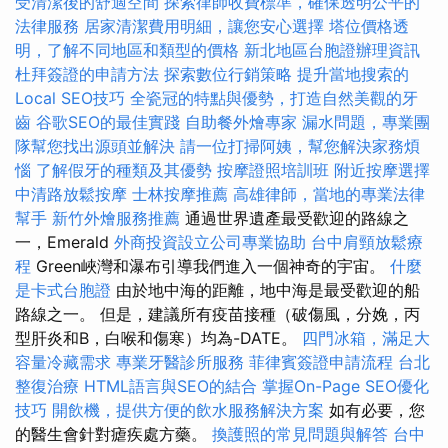
受清潔後的舒適空間
探索律師收費標準，確保透明公平的
法律服務
居家清潔費用明細，讓您安心選擇
塔位價格透
明，了解不同地區和類型的價格
新北地區台胞證辦理資訊
杜拜簽證的申請方法
探索數位行銷策略
提升當地搜索的
Local SEO技巧
全瓷冠的特點與優勢，打造自然美觀的牙
齒
谷歌SEO的最佳實踐
自助餐外燴專家
漏水問題，專業團
隊幫您找出源頭並解決
請一位打掃阿姨，幫您解決家務煩
惱
了解假牙的種類及其優勢
按摩證照培訓班
附近按摩選擇
中清路放鬆按摩
士林按摩推薦
高雄律師，當地的專業法律
幫手
新竹外燴服務推薦
通過世界遺產最受歡迎的路線之
一，Emerald
外商投資設立公司專業協助
台中肩頸放鬆療
程
Green峽灣和瀑布引導我們進入一個神奇的宇宙。
什麼
是卡式台胞證
由於地中海的距離，地中海是最受歡迎的船
路線之一。 但是，建議所有疫苗接種（破傷風，分娩，丙
型肝炎和B，白喉和傷寒）均為-DATE。
四門冰箱，滿足大
容量冷藏需求
專業牙醫診所服務
菲律賓簽證申請流程
台北
整復治療
HTML語言與SEO的結合
掌握On-Page SEO優化
技巧
開飲機，提供方便的飲水服務解決方案
如有必要，您
的醫生會針對瘧疾處方藥。
換護照的常見問題與解答
台中