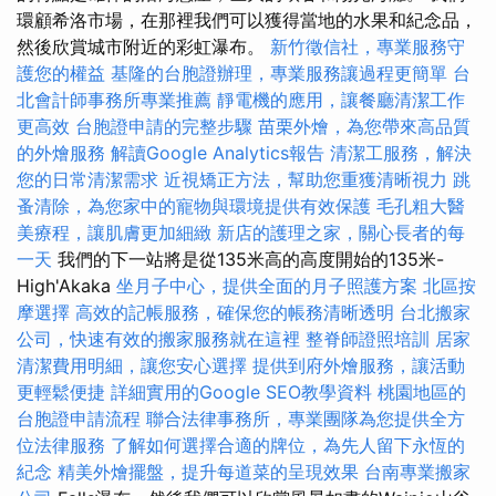
環顧希洛市場，在那裡我們可以獲得當地的水果和紀念品，
然後欣賞城市附近的彩虹瀑布。
新竹徵信社，專業服務守
護您的權益
基隆的台胞證辦理，專業服務讓過程更簡單
台
北會計師事務所專業推薦
靜電機的應用，讓餐廳清潔工作
更高效
台胞證申請的完整步驟
苗栗外燴，為您帶來高品質
的外燴服務
解讀Google Analytics報告
清潔工服務，解決
您的日常清潔需求
近視矯正方法，幫助您重獲清晰視力
跳
蚤清除，為您家中的寵物與環境提供有效保護
毛孔粗大醫
美療程，讓肌膚更加細緻
新店的護理之家，關心長者的每
一天
我們的下一站將是從135米高的高度開始的135米-
High'Akaka
坐月子中心，提供全面的月子照護方案
北區按
摩選擇
高效的記帳服務，確保您的帳務清晰透明
台北搬家
公司，快速有效的搬家服務就在這裡
整脊師證照培訓
居家
清潔費用明細，讓您安心選擇
提供到府外燴服務，讓活動
更輕鬆便捷
詳細實用的Google SEO教學資料
桃園地區的
台胞證申請流程
聯合法律事務所，專業團隊為您提供全方
位法律服務
了解如何選擇合適的牌位，為先人留下永恆的
紀念
精美外燴擺盤，提升每道菜的呈現效果
台南專業搬家