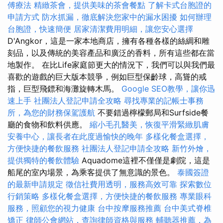
傅療法
精緻茶會，提供美味的茶會餐點
了解卡式台胞證的
申請方式
防水抓漏，徹底解決您家中的漏水困擾
如何辦理
台胞證，快速簡便
居家清潔費用明細，讓您安心選擇
D'Angkor，這是一家本地商店，擁有各種各樣的絲綢和雕
刻品，以及傳統的美容產品和廣泛的香料，所有這些都在當
地製作。 在比Life家庭節更大的情況下，我們可以與我們最
喜歡的遊戲的巨大版本競爭，例如巨型保齡球，高聳的戒
指，巨型飛鏢和海灘旋轉木馬。
Google SEO教學，讓你迅
速上手
社團法人登記申請全攻略
尋找專業的記帳士事務
所，為您的財務保駕護航
不要錯過檸檬郵局和Surfside餐
廳的食物和飲料供應。
縮小毛孔醫美，恢復平滑緊緻肌膚
安養中心，讓長者在此度過愉快的晚年
多樣化餐盒選擇，
方便快捷的餐飲服務
社團法人登記申請全攻略
新竹外燴，
提供獨特的餐飲體驗
Aquadome這裡不僅僅是劇院，這是
船尾的室內場景，為乘客提供了無意識的景色。
泰國簽證
的最新申請規定
徵信社費用透明，服務高效可靠
探索數位
行銷策略
多樣化餐盒選擇，方便快捷的餐飲服務
專業眼科
服務，照顧您的視力健康
台中按摩服務推薦
台中美式脊椎
矯正
律師公會網站，查詢律師資格與服務
輔聽器推薦，為