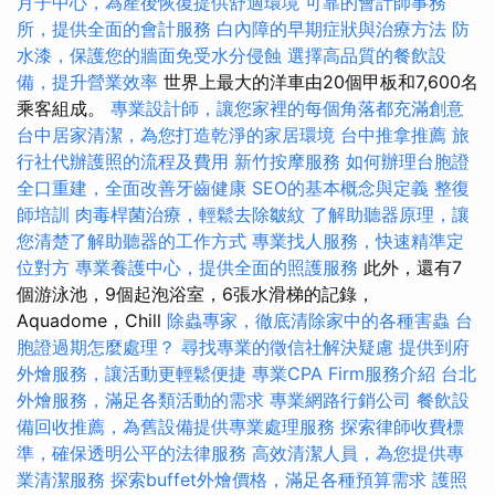
月子中心，為產後恢復提供舒適環境
可靠的會計師事務
所，提供全面的會計服務
白內障的早期症狀與治療方法
防
水漆，保護您的牆面免受水分侵蝕
選擇高品質的餐飲設
備，提升營業效率
世界上最大的洋車由20個甲板和7,600名
乘客組成。
專業設計師，讓您家裡的每個角落都充滿創意
台中居家清潔，為您打造乾淨的家居環境
台中推拿推薦
旅
行社代辦護照的流程及費用
新竹按摩服務
如何辦理台胞證
全口重建，全面改善牙齒健康
SEO的基本概念與定義
整復
師培訓
肉毒桿菌治療，輕鬆去除皺紋
了解助聽器原理，讓
您清楚了解助聽器的工作方式
專業找人服務，快速精準定
位對方
專業養護中心，提供全面的照護服務
此外，還有7
個游泳池，9個起泡浴室，6張水滑梯的記錄，
Aquadome，Chill
除蟲專家，徹底清除家中的各種害蟲
台
胞證過期怎麼處理？
尋找專業的徵信社解決疑慮
提供到府
外燴服務，讓活動更輕鬆便捷
專業CPA Firm服務介紹
台北
外燴服務，滿足各類活動的需求
專業網路行銷公司
餐飲設
備回收推薦，為舊設備提供專業處理服務
探索律師收費標
準，確保透明公平的法律服務
高效清潔人員，為您提供專
業清潔服務
探索buffet外燴價格，滿足各種預算需求
護照