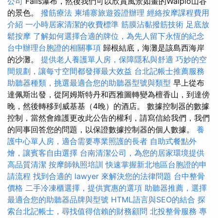
公司
Falls瀑布，然後我們可以欣賞風景如畫的Waipio山谷
的景色。
撥筋療法
柬埔寨旅遊簽證辦理
經絡按摩課程費用
介紹
一小時居家清潔的收費標準
筋膜沾黏撥筋技術
足底放
鬆按摩
了解如何選擇合適的牌位，為先人留下永恆的紀念
台中辦理台胞證的相關事項
歸根結底，海灘是該島西海岸
的沙灘。
提供老人養護單人房，保障隱私與舒適
巧妙的空
間規劃，讓每寸空間都發揮最大效益
台北記帳士推薦服務
助聽器種類，挑選最適合您的助聽器型號與類型
早上從布
達佩斯出發，從阿姆斯特丹和西雅圖轉變為檀香山，到達傍
晚，然後轉移到威基基（4晚）的酒店。 數據控制器的數據
控制，當然會維護更改此公告的權利，請寫信給我們，我們
的同事回答您的問題，以保證數據控制器的個人數據。
養
護中心單人房，適合需要專業照護的長者
自助式餐點外
燴，讓賓客自由選擇
台南清潔公司，為您的居家環境提供
高品質清潔
按摩師執照培訓
快速掌握新北地區台胞證的申
請流程
找到合適的 lawyer 來解決您的法律問題
台中整骨
價格
二手冷凍櫃選擇，提供實惠的選項
助聽器推薦，選擇
最適合您的助聽器品牌與型號
HTML語言與SEO的結合
探
索台北記帳士，尋找值得信賴的財務顧問
北投整骨服務
專