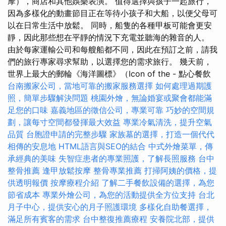
摩），商店和其他娛樂表演。 值得選擇與孩子一起旅行，
因為多樣化的動畫節目正在等待小孩子和大船，以便父母可
以在日常生活中放鬆。 同時，船隻的各種甲板可能會更安
靜，因此那些想在平靜的情況下充電並聽海的雜音的人。
由於每家運輸公司和每艘船都不同，因此在預訂之前，請我
們的旅行專家尋求幫助，以選擇您的需求旅行。 幾天前，
世界上最大的郵輪《海洋圖標》（Icon of the - 點心餐飲
台南搬家公司，當地可靠的搬家服務選擇
如何處理過期護
照，簡單步驟解決問題
桃園外燴，無論婚宴或聚會都能滿
足您的口味
嘉義地區的徵信公司，專業可靠
巧妙的空間規
劃，讓每寸空間都發揮最大效益
專業冷氣清洗，提升空氣
品質
台胞證申請的完整步驟
家族墓的選擇，打造一個代代
相傳的安息地
HTML語言與SEO的結合
中式外燴菜單，傳
承經典的美味
失智症患者的專業照護，了解長照服務
台中
整骨推薦
逢甲放鬆按摩
整骨專業推薦
打掃阿姨的價格，提
供透明報價
按摩療程介紹
了解二手餐飲設備的選擇，為您
節省成本
專業外燴公司，為您的活動提供全方位支持
台北
月子中心，提供安心的月子照護環境
多樣化自助餐選擇，
滿足所有賓客的需求
台中整復推薦療程
安養院北部，提供