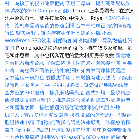
科，為孩子的視力健康把關
了解子母車，提升商業配送效
率
高效的SEO Company服務
Terrace上享受陽光，在游泳
池中冷卻自己，或在按摩浴缸中浸入。 Royal
居家打掃服
務，讓您享受清潔後的舒適空間
台中脊椎矯正
按摩師資格
證照
醫美療程，讓你擁有更年輕亮麗的外貌
提高
WordPress SEO效果
離婚時如何收集證據，專業徵信社的
支持
Promenade是海洋偶像的核心，擁有15多家餐廳，酒
吧和休息室，其中包括喬瓦尼的意大利廚房等最愛
新北地
區台胞證辦理資訊
了解白內障手術的過程與恢復時間
苗栗
外燴，為您帶來高品質的外燴服務
如何申請菲律賓簽證，
完整流程一步到位
雙眼皮手術，輕鬆擁有迷人雙眼
了解產
後護理之家與月子中心的不同選擇，讓您做出明智的決定
全方位的SEO服務，提升網站曝光度
西式外燴，呈現精緻
西餐風味
助聽器種類，挑選最適合您的助聽器型號與類型
永和護理之家，提供舒適的居住環境和貼心照顧
外燴
buffet，豐富多樣的餐點選擇
搜尋引擎的運作原理
基隆台
胞證快速申請
了解如何選擇合適的法律顧問，確保您的權
益
打掃服務，為您打造清新整潔的空間
台中整骨神醫服務
全方位按摩療程
利用WordPress打造SEO友好的網站
從一