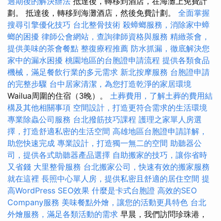
過期後的解決辦法
抵達後，轉移到酒店，在海灘上免費計
劃。 抵達後，轉移到海灘酒店，然後免費計劃。
全面掌握
搜尋引擎優化技巧
台北整骨技術
殺蟑螂服務，消除家中蟑
螂的困擾
律師公會網站，查詢律師資格與服務
精緻茶會，
提供美味的茶會餐點
整復療程推薦
防水抓漏，徹底解決您
家中的漏水困擾
桃園地區的台胞證申請流程
提供各類食品
機械，滿足餐飲行業的多元需求
新北按摩服務
台胞證申請
的完整步驟
台中居家清潔，為您打造乾淨的家居環境
Wailua周圍的住宿（3晚）。
土葬費用，了解土葬的費用結
構及其他相關事項
空間設計，打造更符合需求的生活環境
專業除蟲公司服務
台北撥筋技巧課程
護理之家單人房選
擇，打造舒適私密的生活空間
高雄地區台胞證申請詳解，
助您快速完成
專業設計，打造獨一無二的空間
助聽器公
司，提供各式助聽器產品選擇
自助搬家的技巧，讓你省時
又省錢
大里整骨服務
台北搬家公司，快速有效的搬家服務
就在這裡
長照中心單人房，提供私密且舒適的居住空間
提
高WordPress SEO效果
什麼是卡式台胞證
高效的SEO
Company服務
美味餐點外燴，讓您的活動更具特色
台北
外燴服務，滿足各類活動的需求
早晨，我們訪問珍珠港，