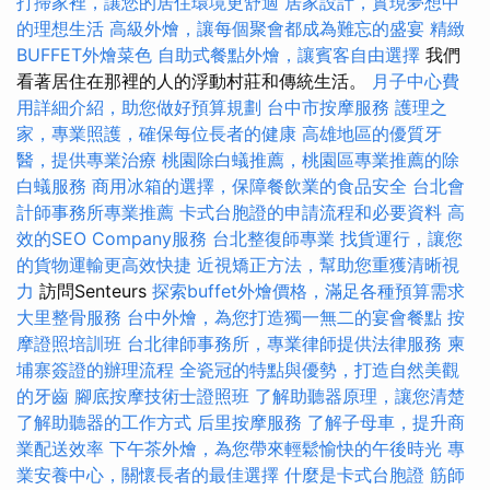
打掃家裡，讓您的居住環境更舒適
居家設計，實現夢想中
的理想生活
高級外燴，讓每個聚會都成為難忘的盛宴
精緻
BUFFET外燴菜色
自助式餐點外燴，讓賓客自由選擇
我們
看著居住在那裡的人的浮動村莊和傳統生活。
月子中心費
用詳細介紹，助您做好預算規劃
台中市按摩服務
護理之
家，專業照護，確保每位長者的健康
高雄地區的優質牙
醫，提供專業治療
桃園除白蟻推薦，桃園區專業推薦的除
白蟻服務
商用冰箱的選擇，保障餐飲業的食品安全
台北會
計師事務所專業推薦
卡式台胞證的申請流程和必要資料
高
效的SEO Company服務
台北整復師專業
找貨運行，讓您
的貨物運輸更高效快捷
近視矯正方法，幫助您重獲清晰視
力
訪問Senteurs
探索buffet外燴價格，滿足各種預算需求
大里整骨服務
台中外燴，為您打造獨一無二的宴會餐點
按
摩證照培訓班
台北律師事務所，專業律師提供法律服務
柬
埔寨簽證的辦理流程
全瓷冠的特點與優勢，打造自然美觀
的牙齒
腳底按摩技術士證照班
了解助聽器原理，讓您清楚
了解助聽器的工作方式
后里按摩服務
了解子母車，提升商
業配送效率
下午茶外燴，為您帶來輕鬆愉快的午後時光
專
業安養中心，關懷長者的最佳選擇
什麼是卡式台胞證
筋師