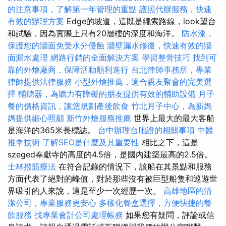
的注意事項，了解第一年管理的重點
護照代辦服務，快速
有效的辦理方案
Edge的坡道，這既是繩索路線，look望台
和試驗，因為實際上只有20層樓的深度和海洋。
防水漆，
保護您的牆面免受水分侵蝕
牆壁漏水修復，快速有效的牆
面漏水處理
網路行銷的全面解決方案
學習整骨技巧
找到可
靠的外燴廠商，保障活動順利進行
台北律師事務所，專業
律師提供法律服務
小型外燴推薦，適合親友聚會的完美選
擇
輔聽器，為聽力有障礙的朋友提供有效的輔助設備
月子
餐的價格資訊，讓您規劃產後飲食
竹北月子中心，為新媽
媽提供細心照顧
新竹外燴服務推薦
世界上最大的最大客船
是海洋的365米長標誌。
台中辦理台胞證的相關事項
中醫
推拿技術
了解SEO是什麼及其重要性
相比之下，這是
szeged奉獻寺的高度的4.5倍，是國內建築最高的2.5倍。
士林撥筋療法
在符合記錄的情況下，該船在其景點和服務
方面代表了絕對的峰值，對於那些沒有被巨型船隻和巡遊世
界吸引的人來說，這是至少一次經歷一次。
高雄地區的清
潔公司，專業服務更安心
多樣化餐盒選擇，方便快捷的餐
飲服務
找專業會計公司處理帳務
如果您有疑問，評論或信