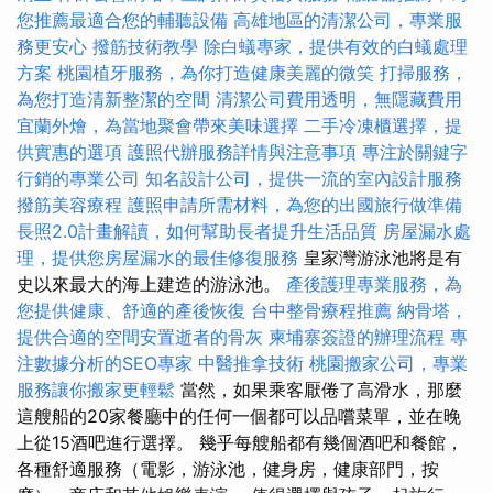
您推薦最適合您的輔聽設備
高雄地區的清潔公司，專業服
務更安心
撥筋技術教學
除白蟻專家，提供有效的白蟻處理
方案
桃園植牙服務，為你打造健康美麗的微笑
打掃服務，
為您打造清新整潔的空間
清潔公司費用透明，無隱藏費用
宜蘭外燴，為當地聚會帶來美味選擇
二手冷凍櫃選擇，提
供實惠的選項
護照代辦服務詳情與注意事項
專注於關鍵字
行銷的專業公司
知名設計公司，提供一流的室內設計服務
撥筋美容療程
護照申請所需材料，為您的出國旅行做準備
長照2.0計畫解讀，如何幫助長者提升生活品質
房屋漏水處
理，提供您房屋漏水的最佳修復服務
皇家灣游泳池將是有
史以來最大的海上建造的游泳池。
產後護理專業服務，為
您提供健康、舒適的產後恢復
台中整骨療程推薦
納骨塔，
提供合適的空間安置逝者的骨灰
柬埔寨簽證的辦理流程
專
注數據分析的SEO專家
中醫推拿技術
桃園搬家公司，專業
服務讓你搬家更輕鬆
當然，如果乘客厭倦了高滑水，那麼
這艘船的20家餐廳中的任何一個都可以品嚐菜單，並在晚
上從15酒吧進行選擇。 幾乎每艘船都有幾個酒吧和餐館，
各種舒適服務（電影，游泳池，健身房，健康部門，按