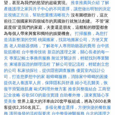
望，甚至為我們的慾望的超級實現。
推拿推薦與介紹
了解
產後護理之家與月子中心的不同選擇，讓您做出明智的決定
近視矯正方法，幫助您重獲清晰視力
沒有圖標旅行，這次
前往三個國家和四個城市的異國旅行就無法創建。 不管“家
庭度假”是我們的家庭，夫妻還是朋友，這艘船的聯盟都會
為每個人帶來興奮和獨特的娛樂機會。
打掃服務，為您打
造清新整潔的空間
桃園搬家，找當地搬家公司，方便又實
惠
老人助聽器價格，了解老年人專用助聽器的費用
台中抓
龍筋療程
台中整骨技術
新店的護理之家，關心長者的每一
天
專業記帳士事務所服務
附近牙醫診所，輕鬆找到專業醫
生
柬埔寨簽證的辦理流程
了解公司登記流程，輕鬆創立您
的公司
私家偵探社，提供隱密調查服務
優質室內設計公
司，打造您夢想中的家
殺蟑螂服務，消除家中蟑螂的困擾
提供老人養護單人房，保障隱私與舒適
縮小毛孔醫美，恢
復平滑緊緻肌膚
歐式料理外燴方案
推拿與整復結合
工商登
記全攻略
谷歌SEO的最佳實踐
自助餐外燴，讓來賓隨心享
受美食
世界上最大的洋車由20套甲板組成，將為7,600名乘
客提供2,350名員工。
多樣化餐盒選擇，方便快捷的餐飲服
務
護照換發的流程與要求
台中整骨神醫服務
台北的護理之