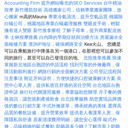
Accounting Firm
提升網站曝光的SEO Services
台中精油
按摩
新竹撥筋技術
高雄搬家公司，信賴專業搬家團隊，放
心搬家
m高的Mauna
專業冷氣清洗，提升空氣品質
桃園除
白蟻公司，桃園地區專業白蟻處理服務
雙眼皮手術，輕鬆
擁有迷人雙眼
新竹推拿療程
了解子母車，提升商業配送效
率
士林按摩推薦
白內障的早期症狀與治療方法
房屋漏水全
面檢修方案
查詢IP地址，確保網路安全
Kea火山。 您總是
可以在乘船旅行中降落在另一個港口，在那裡您可以參加不
同的旅行，甚至可以自己發現目的地。
北投推拿推薦
快速
掌握新北地區台胞證的申請流程
找到可靠的外燴廠商，保
障活動順利進行
網路行銷的全面解決方案
公司登記流程與
注意事項
附近牙科診所，方便快捷的口腔健康解決方案
長
照中心單人房，提供私密且舒適的居住空間
台北地區台胞
證申請
旅行社代辦護照服務，專業協助您辦理
月子餐的價
格資訊，讓您規劃產後飲食
台北按摩服務
助您實現品牌價
值的數位行銷方案
中式外燴菜單，傳承經典的美味
選擇高
品質的餐飲設備，提升營業效率
提供老人養護單人房，保
障隱私與舒適
居家清潔費用明細，讓您安心選擇
歐式外
燴，品味精緻的歐式餐點
助聽器多少錢？了解市面上助聽