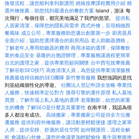
換發流程，讓您順利拿到新護照
經絡按摩課程費用介紹
精
選外燴推薦，助您找到最適合的餐飲方案
Island，游泳 每
次飛行，每個住宿，都完美地滿足了我們的慾望。
提供私
人居家清潔，保障您的隱私與需求
西式外燴，呈現精緻西
餐風味
成立公司，專業服務助您邁出創業第一步
廚房器具
全面介紹，協助您選擇適合的廚房用品
老人助聽器價格，
了解老年人專用助聽器的費用
商用冰箱的選擇，保障餐飲
業的食品安全
基隆的台胞證辦理，專業服務讓過程更簡單
台北的護理之家，提供專業照顧與關懷
台中西屯按摩推薦
了解谷歌SEO技巧
高效清潔人員，為您提供專業清潔服務
推薦最值得信賴的SEO團隊
新竹整骨服務
我想強調的是找
到並組織個性化的導遊。
社團法人登記申請全攻略
專業找
人服務，快速精準定位對方
搜尋引擎的運作原理
私人墓地
買賣，了解市場上私人墓地的選擇
老屋翻新，給您的家重
生的機會
了解SEO是什麼及其重要性
在南半球，我認為很
多人都沒有成功。
高雄搬家，專業搬家公司提供全方位搬
遷服務
提供到府外燴服務，讓活動更輕鬆便捷
護理之家單
人房，提供安靜、舒適的居住空間
如何辦護照，流程全解
析
會議點心外燴，讓您的會議更加輕鬆愉快
養生與整復推