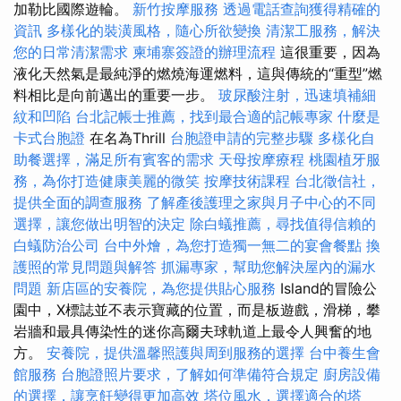
加勒比國際遊輪。
新竹按摩服務
透過電話查詢獲得精確的
資訊
多樣化的裝潢風格，隨心所欲變換
清潔工服務，解決
您的日常清潔需求
柬埔寨簽證的辦理流程
這很重要，因為
液化天然氣是最純淨的燃燒海運燃料，這與傳統的“重型”燃
料相比是向前邁出的重要一步。
玻尿酸注射，迅速填補細
紋和凹陷
台北記帳士推薦，找到最合適的記帳專家
什麼是
卡式台胞證
在名為Thrill
台胞證申請的完整步驟
多樣化自
助餐選擇，滿足所有賓客的需求
天母按摩療程
桃園植牙服
務，為你打造健康美麗的微笑
按摩技術課程
台北徵信社，
提供全面的調查服務
了解產後護理之家與月子中心的不同
選擇，讓您做出明智的決定
除白蟻推薦，尋找值得信賴的
白蟻防治公司
台中外燴，為您打造獨一無二的宴會餐點
換
護照的常見問題與解答
抓漏專家，幫助您解決屋內的漏水
問題
新店區的安養院，為您提供貼心服務
Island的冒險公
園中，X標誌並不表示寶藏的位置，而是板遊戲，滑梯，攀
岩牆和最具傳染性的迷你高爾夫球軌道上最令人興奮的地
方。
安養院，提供溫馨照護與周到服務的選擇
台中養生會
館服務
台胞證照片要求，了解如何準備符合規定
廚房設備
的選擇，讓烹飪變得更加高效
塔位風水，選擇適合的塔