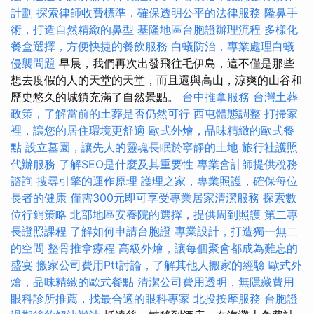
計劃
探索律師收費標準，確保透明公平的法律服務
隆鼻手
術，打造自然精緻的鼻型
基隆地區台胞證辦理流程
多樣化
餐盒選擇，方便快捷的餐飲服務
白蟻防治，專業處理白蟻
侵襲問題
早晨，我們再次出發飛往毛伊島，這不僅是那些
想去度假的人的天堂的天堂，而且還與高山，涼爽的山谷和
歷史悠久的城鎮充滿了自然景點。
台中推拿服務
台灣土葬
政策，了解當前的土葬是否仍然可行
西屯體態調整
打掃家
裡，讓您的居住環境更舒適
歐式外燴，品味精緻的歐式餐
點
設立墓園，讓先人的靈魂長眠於寧靜的土地
旅行社護照
代辦服務
了解SEO是什麼及其重要性
專業會計師提供稅務
諮詢
搜尋引擎的運作原理
護理之家，專業照護，確保每位
長者的健康
僅需300元即可享受專業居家清潔服務
探索數
位行銷策略
北部地區安養院的選擇，提供周到照護
第二專
長證照課程
了解如何申請台胞證
專業設計，打造獨一無二
的空間
整骨推拿療程
高級外燴，讓每個聚會都成為難忘的
盛宴
搬家公司費用Ptt討論，了解其他人搬家的經驗
歐式外
燴，品味精緻的歐式餐點
清潔公司費用透明，無隱藏費用
眼科診所推薦，找最合適的眼科專家
北投按摩服務
台胞證