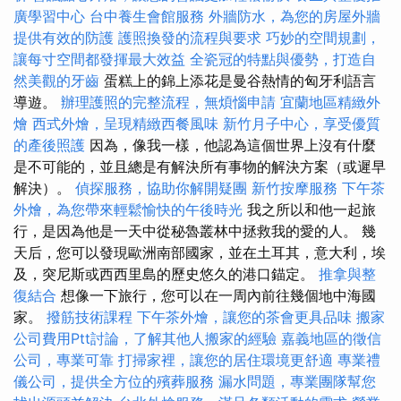
廣學習中心
台中養生會館服務
外牆防水，為您的房屋外牆
提供有效的防護
護照換發的流程與要求
巧妙的空間規劃，
讓每寸空間都發揮最大效益
全瓷冠的特點與優勢，打造自
然美觀的牙齒
蛋糕上的錦上添花是曼谷熱情的匈牙利語言
導遊。
辦理護照的完整流程，無煩惱申請
宜蘭地區精緻外
燴
西式外燴，呈現精緻西餐風味
新竹月子中心，享受優質
的產後照護
因為，像我一樣，他認為這個世界上沒有什麼
是不可能的，並且總是有解決所有事物的解決方案（或遲早
解決）。
偵探服務，協助你解開疑團
新竹按摩服務
下午茶
外燴，為您帶來輕鬆愉快的午後時光
我之所以和他一起旅
行，是因為他是一天中從秘魯叢林中拯救我的愛的人。 幾
天后，您可以發現歐洲南部國家，並在土耳其，意大利，埃
及，突尼斯或西西里島的歷史悠久的港口錨定。
推拿與整
復結合
想像一下旅行，您可以在一周內前往幾個地中海國
家。
撥筋技術課程
下午茶外燴，讓您的茶會更具品味
搬家
公司費用Ptt討論，了解其他人搬家的經驗
嘉義地區的徵信
公司，專業可靠
打掃家裡，讓您的居住環境更舒適
專業禮
儀公司，提供全方位的殯葬服務
漏水問題，專業團隊幫您