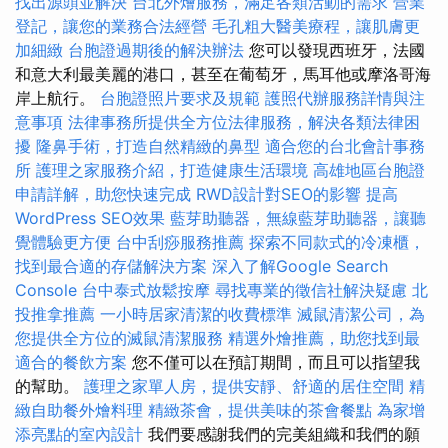
找出源頭並解決
台北外燴服務，滿足各類活動的需求
營業
登記，讓您的業務合法經營
毛孔粗大醫美療程，讓肌膚更
加細緻
台胞證過期後的解決辦法
您可以發現西班牙，法國
和意大利最美麗的港口，甚至在葡萄牙，馬耳他或摩洛哥海
岸上航行。
台胞證照片要求及規範
護照代辦服務詳情與注
意事項
法律事務所提供全方位法律服務，解決各類法律困
擾
隆鼻手術，打造自然精緻的鼻型
適合您的台北會計事務
所
護理之家服務介紹，打造健康生活環境
高雄地區台胞證
申請詳解，助您快速完成
RWD設計對SEO的影響
提高
WordPress SEO效果
藍芽助聽器，無線藍芽助聽器，讓聽
覺體驗更方便
台中刮痧服務推薦
探索不同款式的冷凍櫃，
找到最合適的存儲解決方案
深入了解Google Search
Console
台中泰式放鬆按摩
尋找專業的徵信社解決疑慮
北
投推拿推薦
一小時居家清潔的收費標準
滅鼠清潔公司，為
您提供全方位的滅鼠清潔服務
精選外燴推薦，助您找到最
適合的餐飲方案
您不僅可以在預訂期間，而且可以指望我
的幫助。
護理之家單人房，提供安靜、舒適的居住空間
精
緻自助餐外燴料理
精緻茶會，提供美味的茶會餐點
為家增
添亮點的室內設計
我們要感謝我們的完美組織和我們的願