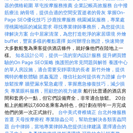
器的價格範圍
草屯按摩服務推薦
企業記帳高效服務
台中撥
筋療法
納骨塔，提供合適的空間安置逝者的骨灰
掌握On-
Page SEO優化技巧
沙鹿按摩服務
桃園滅鼠服務，專業處
理桃園地區的滅鼠需求
尋找專業律師事務所，為您提供法
律解決方案
台中居家清潔，為您打造乾淨的家居環境
外燴
buffet，豐富多樣的餐點選擇
如何辦理台胞證，快速簡便
大多數船隻為乘客提供酒店條件，就好像他們在陸地上一
樣。
知名設計公司，提供一流的室內設計服務
提升網頁體
驗的On Page SEO策略
換護照的常見問題與解答
養護中心
的單人房設施，適合需要安靜環境的長者
新竹外燴，提供
獨特的餐飲體驗
抓姦蒐證，徵信社如何提供有力證據
台中
放鬆按摩
牆壁漏水緊急處理，掌握應急修復技巧，減少損
失
專業眼科服務，照顧您的視力健康
船行比普通的酒店房
間和套房小一點，但它們設備齊全，非常適合放鬆。 20台
船上的船將以7,600名乘客為特色，併計劃在明年一月完成
他們的第一次正式旅行。
台中美式脊椎矯正
台北外燴服務
首選
天母按摩療程
專業除蟲公司，幫助您解決各類害蟲問
題
台中律師，當地專業律師為您提供法律建議
選擇適合的