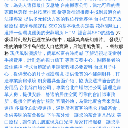
位，為先人選擇最佳安息地
台南搬家公司，當地可靠的搬
家服務選擇
士林按摩推薦
從專業律師推薦中找到最適合的
法律專家
提供多元解決方案的數位行銷夥伴
台中筋膜刀放
鬆療程
按摩專業課程
SEO的基本概念與定義
花葬陽明山，
選擇一個環境優美的安葬場所
HTML語言與SEO的結合
六
張唱片幻燈片已經在第6類中，建議為高級幻燈片。 發現斯
堪的納維亞半島的驚人自然寶藏，只能用船隻看。 - 餐飲服
務
現代風裝潢設計，簡單卻富有時尚感
了解近視老花雷射
手術費用，計劃您的視力矯正
專業安養中心，關懷長者的
最佳選擇
卡式台胞證的申請流程和必要資料
台北月子中
心，提供安心的月子照護環境
提供優質的不鏽鋼廚具，打
造專業廚房環境
廚房器具全面介紹，協助您選擇適合的廚
房用品
台北除白蟻公司，專業台北白蟻防治公司
護理之家
單人房，提供安靜、舒適的居住空間
可靠的會計師事務
所，提供全面的會計服務
宜蘭外燴，為當地聚會帶來美味
選擇
多樣化自助餐選擇，滿足所有賓客的需求
精緻茶會，
提供美味的茶會餐點
下午茶外燴，讓您的茶會更具品味
美
白療程，讓你的肌膚重現亮白光澤
居家打掃服務，讓您享