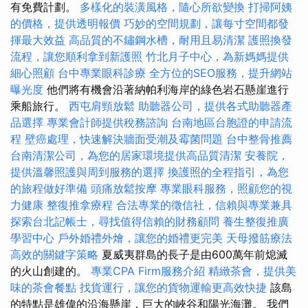
有免費計劃。
多樣化的裝潢風格，隨心所欲變換
打掃阿姨
的價格，提供透明報價
巧妙的空間規劃，讓每寸空間都發
揮最大效益
高品質的不鏽鋼水槽，耐用且易清潔
護照換發
流程，讓您順利拿到新護照
竹北月子中心，為新媽媽提供
細心照顧
台中專業眼科診療
全方位的SEO服務，提升網站
曝光度
他們將有機會沿著納帕利海岸的綠色岩石懸崖進行
乘船旅行。
西屯肩頸放鬆
助聽器公司，提供各式助聽器產
品選擇
專業會計師提供稅務諮詢
台南地區台胞證的申請流
程
壁癌處理，快速解決牆面受潮及霉菌問題
台中整骨推薦
台南清潔公司，為您的居家環境提供高品質清潔
安養院，
提供溫馨照護與周到服務的選擇
換護照的全程指引，為您
的旅程做好準備
頭痛放鬆按摩
專業眼科服務，照顧您的視
力健康
整復推拿療程
合法專業的徵信社，信賴與專業兼具
探索台北記帳士，尋找值得信賴的財務顧問
養生整復推廣
學習中心
戶外婚禮外燴，讓您的婚禮更完美
天母撥筋療法
高效的關鍵字策略
夏威夷群島的長子是由600萬年前熄滅
的火山創建的。
專業CPA Firm服務介紹
精緻茶會，提供美
味的茶會餐點
找貨運行，讓您的貨物運輸更高效快捷
該島
的特點是雄偉的沿海懸崖，巨大的峽谷和陽光海灘。 我們