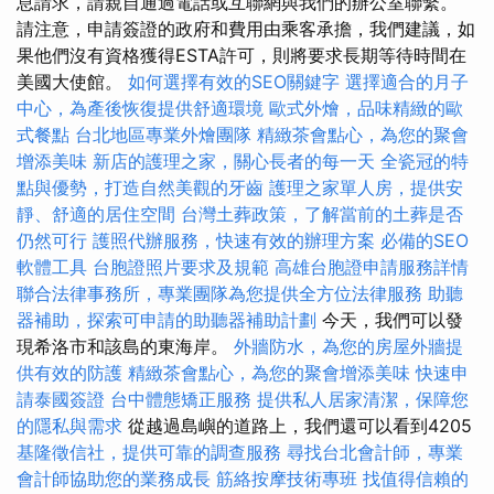
息請求，請親自通過電話或互聯網與我們的辦公室聯繫。
請注意，申請簽證的政府和費用由乘客承擔，我們建議，如
果他們沒有資格獲得ESTA許可，則將要求長期等待時間在
美國大使館。
如何選擇有效的SEO關鍵字
選擇適合的月子
中心，為產後恢復提供舒適環境
歐式外燴，品味精緻的歐
式餐點
台北地區專業外燴團隊
精緻茶會點心，為您的聚會
增添美味
新店的護理之家，關心長者的每一天
全瓷冠的特
點與優勢，打造自然美觀的牙齒
護理之家單人房，提供安
靜、舒適的居住空間
台灣土葬政策，了解當前的土葬是否
仍然可行
護照代辦服務，快速有效的辦理方案
必備的SEO
軟體工具
台胞證照片要求及規範
高雄台胞證申請服務詳情
聯合法律事務所，專業團隊為您提供全方位法律服務
助聽
器補助，探索可申請的助聽器補助計劃
今天，我們可以發
現希洛市和該島的東海岸。
外牆防水，為您的房屋外牆提
供有效的防護
精緻茶會點心，為您的聚會增添美味
快速申
請泰國簽證
台中體態矯正服務
提供私人居家清潔，保障您
的隱私與需求
從越過島嶼的道路上，我們還可以看到4205
基隆徵信社，提供可靠的調查服務
尋找台北會計師，專業
會計師協助您的業務成長
筋絡按摩技術專班
找值得信賴的