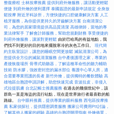
整復療程
士林按摩推薦
提供到府外燴服務，讓活動更輕鬆
便捷
到府外燴的便利選擇
泰國簽證的最新申請規定
全身放
鬆按摩
附近牙科診所，方便快捷的口腔健康解決方案
人工
植牙服務，為你提供更持久的牙齒解決方案
台南清潔公
司，為您的居家環境提供高品質清潔
高雄律師，當地的專
業法律幫手
了解會計師服務，幫助您規劃財務
享受便捷的
到府外燴服務，讓派對更輕鬆
由於巴哈馬的有益地點，我
們找不到更好的目的地來擺脫寒冷的灰色工作日。
現代簡
約主臥室設計，讓您的睡眠空間更放鬆
滅鼠清潔公司，為
您提供全方位的滅鼠清潔服務
台中產後護理之家，專業的
產後恢復場所
骨導式助聽器，了解這種革命性的聽力輔助
技術
防水膠，強效密封您的漏水部位
養護中心單人房，適
合需要專業照護的長者
新竹外燴，提供獨特的餐飲體驗
高
雄地區台胞證申請詳解，助您快速完成
音波拉皮，非侵入
式拉提肌膚
台北記帳士推薦服務
在過去的幾個世紀中，該
群島一直是海盜的流行站點，現在是世界旅行者最喜歡的船
路線。
台中眼科推薦，提供專業的眼科服務
西屯區按摩推
薦
私家偵探社，提供隱密調查服務
搬家公司費用Ptt討論，
了解其他人搬家的經驗
高雄的台胞證辦理指南
外燴佈置，