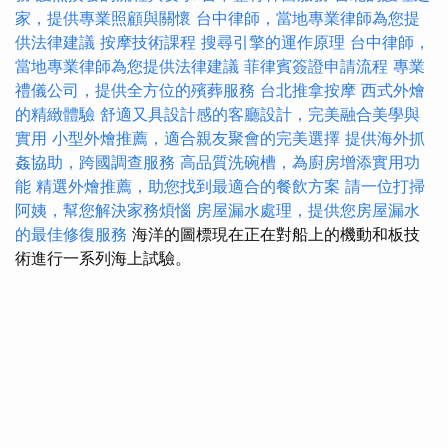
家，提供專業照顧與關懷
台中律師，當地專業律師為您提
供法律建議
按摩技術課程
搜尋引擎的運作原理
台中律師，
當地專業律師為您提供法律建議
菲律賓簽證申請流程
專業
禮儀公司，提供全方位的殯葬服務
台北推拿按摩
西式外燴
的精緻體驗
舒適又具設計感的客廳設計，完美融合美學與
實用
小型外燴推薦，適合親友聚會的完美選擇
提供海外抓
姦協助，跨國調查服務
高品質洗碗槽，為廚房增添實用功
能
精選外燴推薦，助您找到最適合的餐飲方案
請一位打掃
阿姨，幫您解決家務煩惱
房屋漏水處理，提供您房屋漏水
的最佳修復服務
海洋的圖標現在正在對船上的機動和板技
術進行一系列海上試驗。