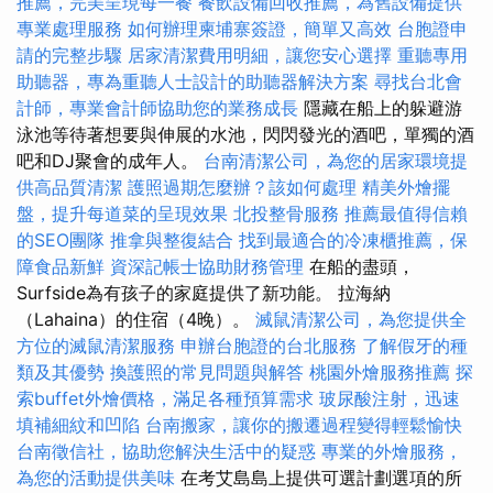
推薦，完美呈現每一餐
餐飲設備回收推薦，為舊設備提供
專業處理服務
如何辦理柬埔寨簽證，簡單又高效
台胞證申
請的完整步驟
居家清潔費用明細，讓您安心選擇
重聽專用
助聽器，專為重聽人士設計的助聽器解決方案
尋找台北會
計師，專業會計師協助您的業務成長
隱藏在船上的躲避游
泳池等待著想要與伸展的水池，閃閃發光的酒吧，單獨的酒
吧和DJ聚會的成年人。
台南清潔公司，為您的居家環境提
供高品質清潔
護照過期怎麼辦？該如何處理
精美外燴擺
盤，提升每道菜的呈現效果
北投整骨服務
推薦最值得信賴
的SEO團隊
推拿與整復結合
找到最適合的冷凍櫃推薦，保
障食品新鮮
資深記帳士協助財務管理
在船的盡頭，
Surfside為有孩子的家庭提供了新功能。 拉海納
（Lahaina）的住宿（4晚）。
滅鼠清潔公司，為您提供全
方位的滅鼠清潔服務
申辦台胞證的台北服務
了解假牙的種
類及其優勢
換護照的常見問題與解答
桃園外燴服務推薦
探
索buffet外燴價格，滿足各種預算需求
玻尿酸注射，迅速
填補細紋和凹陷
台南搬家，讓你的搬遷過程變得輕鬆愉快
台南徵信社，協助您解決生活中的疑惑
專業的外燴服務，
為您的活動提供美味
在考艾島島上提供可選計劃選項的所