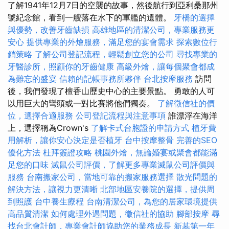
了解1941年12月7日的空襲的故事，然後航行到亞利桑那州
號紀念館，看到一艘落在水下的軍艦的遺體。
牙橋的選擇
與優勢，改善牙齒缺損
高雄地區的清潔公司，專業服務更
安心
提供專業的外燴服務，滿足您的宴會需求
探索數位行
銷策略
了解公司登記流程，輕鬆創立您的公司
尋找專業的
牙醫診所，照顧你的牙齒健康
高級外燴，讓每個聚會都成
為難忘的盛宴
信賴的記帳事務所夥伴
台北按摩服務
訪問
後，我們發現了檀香山歷史中心的主要景點。 勇敢的人可
以用巨大的彎頭或一對比賽將他們獨奏。
了解徵信社的價
位，選擇合適服務
公司登記流程與注意事項
誰漂浮在海洋
上，選擇稱為Crown's
了解卡式台胞證的申請方式
植牙費
用解析，讓你安心決定是否植牙
台中按摩整骨
完善的SEO
優化方法
杜拜簽證攻略
桃園外燴，無論婚宴或聚會都能滿
足您的口味
滅鼠公司評價，了解更多專業滅鼠公司評價與
服務
台南搬家公司，當地可靠的搬家服務選擇
散光問題的
解決方法，讓視力更清晰
北部地區安養院的選擇，提供周
到照護
台中養生療程
台南清潔公司，為您的居家環境提供
高品質清潔
如何處理外遇問題，徵信社的協助
腳部按摩
尋
找台北會計師，專業會計師協助您的業務成長
新墓第一年