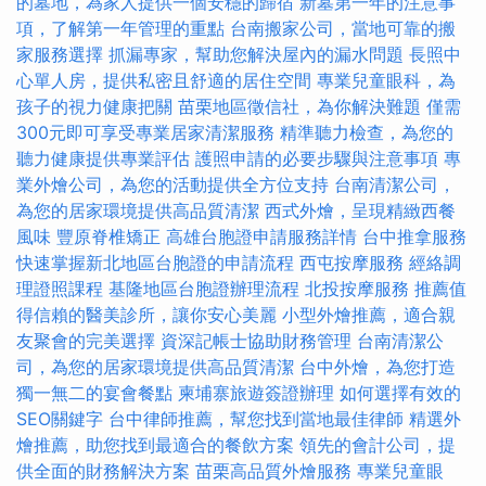
的墓地，為家人提供一個安穩的歸宿
新墓第一年的注意事
項，了解第一年管理的重點
台南搬家公司，當地可靠的搬
家服務選擇
抓漏專家，幫助您解決屋內的漏水問題
長照中
心單人房，提供私密且舒適的居住空間
專業兒童眼科，為
孩子的視力健康把關
苗栗地區徵信社，為你解決難題
僅需
300元即可享受專業居家清潔服務
精準聽力檢查，為您的
聽力健康提供專業評估
護照申請的必要步驟與注意事項
專
業外燴公司，為您的活動提供全方位支持
台南清潔公司，
為您的居家環境提供高品質清潔
西式外燴，呈現精緻西餐
風味
豐原脊椎矯正
高雄台胞證申請服務詳情
台中推拿服務
快速掌握新北地區台胞證的申請流程
西屯按摩服務
經絡調
理證照課程
基隆地區台胞證辦理流程
北投按摩服務
推薦值
得信賴的醫美診所，讓你安心美麗
小型外燴推薦，適合親
友聚會的完美選擇
資深記帳士協助財務管理
台南清潔公
司，為您的居家環境提供高品質清潔
台中外燴，為您打造
獨一無二的宴會餐點
柬埔寨旅遊簽證辦理
如何選擇有效的
SEO關鍵字
台中律師推薦，幫您找到當地最佳律師
精選外
燴推薦，助您找到最適合的餐飲方案
領先的會計公司，提
供全面的財務解決方案
苗栗高品質外燴服務
專業兒童眼