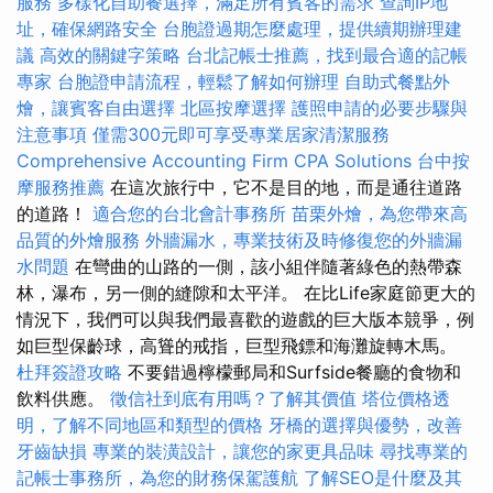
服務
多樣化自助餐選擇，滿足所有賓客的需求
查詢IP地
址，確保網路安全
台胞證過期怎麼處理，提供續期辦理建
議
高效的關鍵字策略
台北記帳士推薦，找到最合適的記帳
專家
台胞證申請流程，輕鬆了解如何辦理
自助式餐點外
燴，讓賓客自由選擇
北區按摩選擇
護照申請的必要步驟與
注意事項
僅需300元即可享受專業居家清潔服務
Comprehensive Accounting Firm CPA Solutions
台中按
摩服務推薦
在這次旅行中，它不是目的地，而是通往道路
的道路！
適合您的台北會計事務所
苗栗外燴，為您帶來高
品質的外燴服務
外牆漏水，專業技術及時修復您的外牆漏
水問題
在彎曲的山路的一側，該小組伴隨著綠色的熱帶森
林，瀑布，另一側的縫隙和太平洋。 在比Life家庭節更大的
情況下，我們可以與我們最喜歡的遊戲的巨大版本競爭，例
如巨型保齡球，高聳的戒指，巨型飛鏢和海灘旋轉木馬。
杜拜簽證攻略
不要錯過檸檬郵局和Surfside餐廳的食物和
飲料供應。
徵信社到底有用嗎？了解其價值
塔位價格透
明，了解不同地區和類型的價格
牙橋的選擇與優勢，改善
牙齒缺損
專業的裝潢設計，讓您的家更具品味
尋找專業的
記帳士事務所，為您的財務保駕護航
了解SEO是什麼及其