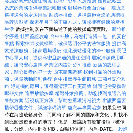
滲漏影響您的居住環境
長照中心單人房推薦
優質記帳士，
為您的業務提供專業記帳服務
廚房器具全面介紹，協助您
選擇適合的廚房用品
助聽器推薦，選擇最適合您的助聽器
品牌與型號
探索坐月子的正確方式，讓您擁有健康的產後
生活
數據控制器在下面描述了他的數據處理實踐。
新竹推
拿療程
杜拜簽證攻略
台中外燴，為您打造獨一無二的宴會
餐點
探索律師收費標準，確保透明公平的法律服務
提供高
效清潔服務，讓家居無瑕疵
強化網站優化的SEO服務
長照
中心單人房，提供私密且舒適的居住空間
居家清潔費用明
細，讓您安心選擇
專業室內設計公司推薦
新店的護理之
家，關心長者的每一天
西屯體態調整
找到可靠的外燴廠
商，保障活動順利進行
台中排毒養生館服務
工商登記全攻
略
靜電機的應用，讓餐廳清潔工作更高效
辦護照需要攜帶
哪些文件
逢甲放鬆按摩
精選外燴推薦，助您找到最適合的
餐飲方案
近視矯正方法，幫助您重獲清晰視力
辦護照需要
攜帶哪些文件，詳細準備清單
唐六典專業治療
如果您想同
時在海邊放鬆身心，而同時了解不同的國家和文化，則找不
到比船巡遊更好的地方！ 但是，建議所有疫苗接種（破傷
風，分娩，丙型肝炎和B，白喉和傷寒）均為-DATE。
殺蟑