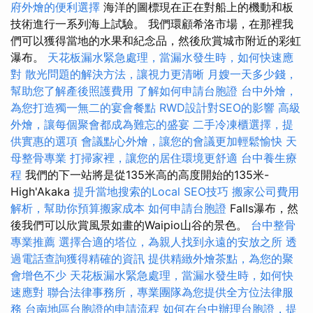
府外燴的便利選擇
海洋的圖標現在正在對船上的機動和板
技術進行一系列海上試驗。 我們環顧希洛市場，在那裡我
們可以獲得當地的水果和紀念品，然後欣賞城市附近的彩虹
瀑布。
天花板漏水緊急處理，當漏水發生時，如何快速應
對
散光問題的解決方法，讓視力更清晰
月嫂一天多少錢，
幫助您了解產後照護費用
了解如何申請台胞證
台中外燴，
為您打造獨一無二的宴會餐點
RWD設計對SEO的影響
高級
外燴，讓每個聚會都成為難忘的盛宴
二手冷凍櫃選擇，提
供實惠的選項
會議點心外燴，讓您的會議更加輕鬆愉快
天
母整骨專業
打掃家裡，讓您的居住環境更舒適
台中養生療
程
我們的下一站將是從135米高的高度開始的135米-
High'Akaka
提升當地搜索的Local SEO技巧
搬家公司費用
解析，幫助你預算搬家成本
如何申請台胞證
Falls瀑布，然
後我們可以欣賞風景如畫的Waipio山谷的景色。
台中整骨
專業推薦
選擇合適的塔位，為親人找到永遠的安放之所
透
過電話查詢獲得精確的資訊
提供精緻外燴茶點，為您的聚
會增色不少
天花板漏水緊急處理，當漏水發生時，如何快
速應對
聯合法律事務所，專業團隊為您提供全方位法律服
務
台南地區台胞證的申請流程
如何在台中辦理台胞證，提