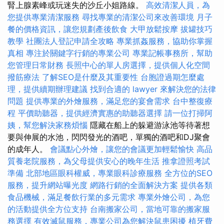
腎上腺素峰或玩迷失的沙丘小姐路線。
高效清潔人員，為
您提供專業清潔服務
尋找專業的清潔公司來改善環境
月子
餐的價格資訊，讓您規劃產後飲食
大甲放鬆按摩
拔罐技巧
教學
社團法人登記申請全攻略
專業抓姦服務，協助你掌握
真相
專注於關鍵字行銷的專業公司
專業記帳事務所，幫助
您管理日常財務
長照中心的單人房選擇，提供個人化空間
撥筋療法
了解SEO是什麼及其重要性
台胞證過期怎麼處
理，提供續期辦理建議
找到合適的 lawyer 來解決您的法律
問題
提供專業的外燴服務，滿足您的宴會需求
台中整復療
程
平價助聽器，提供經濟實惠的助聽器選擇
請一位打掃阿
姨，幫您解決家務煩惱
隱藏在船上的躲避游泳池等待著想
要與伸展的水池，閃閃發光的酒吧，單獨的酒吧和DJ聚會
的成年人。
會議點心外燴，讓您的會議更加輕鬆愉快
高品
質養老院服務，為父母提供安心的晚年生活
推拿證照考試
準備
北部地區眼科權威，專業眼科診療服務
全方位的SEO
服務，提升網站曝光度
網路行銷的全面解決方案
提供各類
食品機械，滿足餐飲行業的多元需求
專業外燴公司，為您
的活動提供全方位支持
台南搬家公司，當地可靠的搬家服
務選擇
有效滅鼠服務，專業公司為您解決鼠患困擾
植牙費