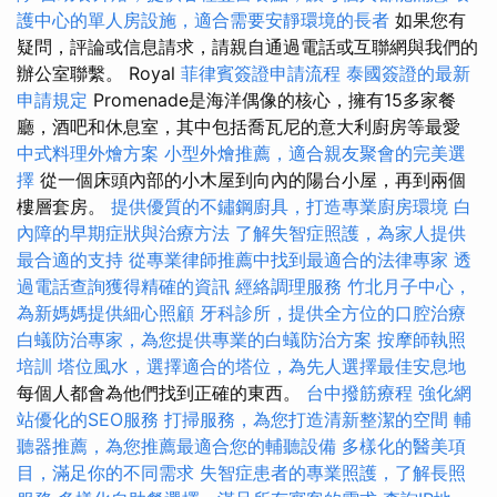
護中心的單人房設施，適合需要安靜環境的長者
如果您有
疑問，評論或信息請求，請親自通過電話或互聯網與我們的
辦公室聯繫。 Royal
菲律賓簽證申請流程
泰國簽證的最新
申請規定
Promenade是海洋偶像的核心，擁有15多家餐
廳，酒吧和休息室，其中包括喬瓦尼的意大利廚房等最愛
中式料理外燴方案
小型外燴推薦，適合親友聚會的完美選
擇
從一個床頭內部的小木屋到向內的陽台小屋，再到兩個
樓層套房。
提供優質的不鏽鋼廚具，打造專業廚房環境
白
內障的早期症狀與治療方法
了解失智症照護，為家人提供
最合適的支持
從專業律師推薦中找到最適合的法律專家
透
過電話查詢獲得精確的資訊
經絡調理服務
竹北月子中心，
為新媽媽提供細心照顧
牙科診所，提供全方位的口腔治療
白蟻防治專家，為您提供專業的白蟻防治方案
按摩師執照
培訓
塔位風水，選擇適合的塔位，為先人選擇最佳安息地
每個人都會為他們找到正確的東西。
台中撥筋療程
強化網
站優化的SEO服務
打掃服務，為您打造清新整潔的空間
輔
聽器推薦，為您推薦最適合您的輔聽設備
多樣化的醫美項
目，滿足你的不同需求
失智症患者的專業照護，了解長照