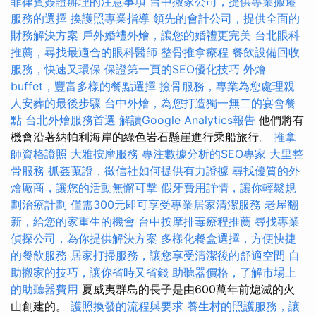
菲律賓簽證辦理的注意事項
台中搬家公司，提供專業搬遷
服務的選擇
換護照專業指導
領先的會計公司，提供全面的
財務解決方案
戶外婚禮外燴，讓您的婚禮更完美
台北眼科
推薦，尋找最適合的眼科醫師
整骨推拿療程
餐飲設備回收
服務，快速又環保
保證第一頁的SEO優化技巧
外燴
buffet，豐富多樣的餐點選擇
撿骨服務，專業為您處理親
人安葬的最後步驟
台中外燴，為您打造獨一無二的宴會餐
點
台北外燴服務首選
解讀Google Analytics報告
他們將有
機會沿著納帕利海岸的綠色岩石懸崖進行乘船旅行。
推拿
師資格證照
大雅按摩服務
專注數據分析的SEO專家
大里整
骨服務
抓姦蒐證，徵信社如何提供有力證據
尋找優質的外
燴廠商，讓您的活動無懈可擊
假牙費用詳情，讓你輕鬆規
劃治療計劃
僅需300元即可享受專業居家清潔服務
老屋翻
新，給您的家重生的機會
台中按摩排毒療程推薦
尋找專業
偵探公司，為你提供解決方案
多樣化餐盒選擇，方便快捷
的餐飲服務
居家打掃服務，讓您享受清潔後的舒適空間
自
助搬家的技巧，讓你省時又省錢
助聽器價格，了解市場上
的助聽器費用
夏威夷群島的長子是由600萬年前熄滅的火
山創建的。
護照換發的流程與要求
養生村的照護服務，讓