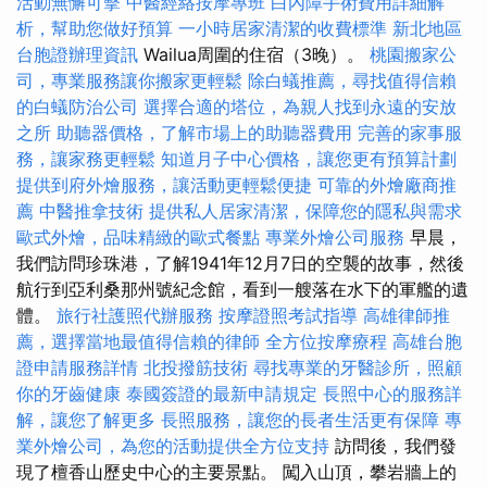
活動無懈可擊
中醫經絡按摩專班
白內障手術費用詳細解
析，幫助您做好預算
一小時居家清潔的收費標準
新北地區
台胞證辦理資訊
Wailua周圍的住宿（3晚）。
桃園搬家公
司，專業服務讓你搬家更輕鬆
除白蟻推薦，尋找值得信賴
的白蟻防治公司
選擇合適的塔位，為親人找到永遠的安放
之所
助聽器價格，了解市場上的助聽器費用
完善的家事服
務，讓家務更輕鬆
知道月子中心價格，讓您更有預算計劃
提供到府外燴服務，讓活動更輕鬆便捷
可靠的外燴廠商推
薦
中醫推拿技術
提供私人居家清潔，保障您的隱私與需求
歐式外燴，品味精緻的歐式餐點
專業外燴公司服務
早晨，
我們訪問珍珠港，了解1941年12月7日的空襲的故事，然後
航行到亞利桑那州號紀念館，看到一艘落在水下的軍艦的遺
體。
旅行社護照代辦服務
按摩證照考試指導
高雄律師推
薦，選擇當地最值得信賴的律師
全方位按摩療程
高雄台胞
證申請服務詳情
北投撥筋技術
尋找專業的牙醫診所，照顧
你的牙齒健康
泰國簽證的最新申請規定
長照中心的服務詳
解，讓您了解更多
長照服務，讓您的長者生活更有保障
專
業外燴公司，為您的活動提供全方位支持
訪問後，我們發
現了檀香山歷史中心的主要景點。 闖入山頂，攀岩牆上的