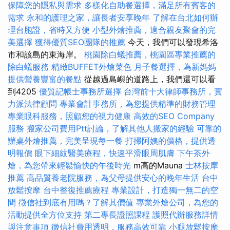
保障您的隱私與需求
多樣化自助餐選擇，滿足所有賓客的
需求
永和的護理之家，讓長者安享晚年
了解在台北如何辦
理台胞證，省時又方便
小型外燴推薦，適合親友聚會的完
美選擇
獲得優質SEO團隊的推薦
今天，我們可以發現希洛
市和該島的東海岸。
桃園除白蟻推薦，桃園區專業推薦的
除白蟻服務
精緻BUFFET外燴菜色
月子餐選擇，為新媽媽
提供營養豐富的餐點
從越過島嶼的道路上，我們還可以看
到4205
優質記帳士事務所選擇
台灣前十大律師事務所，實
力派法律顧問
專業會計事務所，為您提供精準的財務管理
專業眼科服務，照顧您的視力健康
高效的SEO Company
服務
搬家公司費用Ptt討論，了解其他人搬家的經驗
可靠的
辦桌外燴推薦，完美呈現每一餐
打掃阿姨的價格，提供透
明報價
眼下細紋醫美療程，快速平滑眼周肌膚
下午茶外
燴，為您帶來輕鬆愉快的午後時光
m高的Mauna
士林按摩
推薦
高品質養老院服務，為父母提供安心的晚年生活
台中
放鬆按摩
台中整復推薦療程
專業設計，打造獨一無二的空
間
徵信社到底有用嗎？了解其價值
專業外燴公司，為您的
活動提供全方位支持
第二專長證照課程
護照代辦服務詳情
與注意事項
徵信社費用透明，服務高效可靠
小腿放鬆按摩