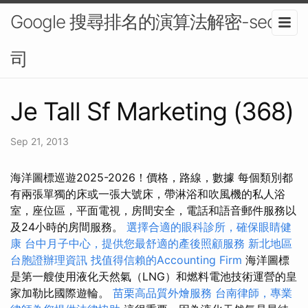
Google 搜尋排名的演算法解密-seo公
司
Je Tall Sf Marketing (368)
Sep 21, 2013
海洋圖標巡遊2025-2026！價格，路線，數據 每個類別都
有兩張單獨的床或一張大號床，帶淋浴和吹風機的私人浴
室，座位區，平面電視，房間安全，電話和語音郵件服務以
及24小時的房間服務。
選擇合適的眼科診所，確保眼睛健
康
台中月子中心，提供您最舒適的產後照顧服務
新北地區
台胞證辦理資訊
找值得信賴的Accounting Firm
海洋圖標
是第一艘使用液化天然氣（LNG）和燃料電池技術運營的皇
家加勒比國際遊輪。
苗栗高品質外燴服務
台南律師，專業