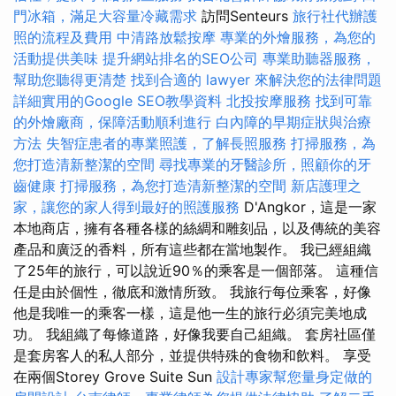
門冰箱，滿足大容量冷藏需求
訪問Senteurs
旅行社代辦護
照的流程及費用
中清路放鬆按摩
專業的外燴服務，為您的
活動提供美味
提升網站排名的SEO公司
專業助聽器服務，
幫助您聽得更清楚
找到合適的 lawyer 來解決您的法律問題
詳細實用的Google SEO教學資料
北投按摩服務
找到可靠
的外燴廠商，保障活動順利進行
白內障的早期症狀與治療
方法
失智症患者的專業照護，了解長照服務
打掃服務，為
您打造清新整潔的空間
尋找專業的牙醫診所，照顧你的牙
齒健康
打掃服務，為您打造清新整潔的空間
新店護理之
家，讓您的家人得到最好的照護服務
D'Angkor，這是一家
本地商店，擁有各種各樣的絲綢和雕刻品，以及傳統的美容
產品和廣泛的香料，所有這些都在當地製作。 我已經組織
了25年的旅行，可以說近90％的乘客是一個部落。 這種信
任是由於個性，徹底和激情所致。 我旅行每位乘客，好像
他是我唯一的乘客一樣，這是他一生的旅行必須完美地成
功。 我組織了每條道路，好像我要自己組織。 套房社區僅
是套房客人的私人部分，並提供特殊的食物和飲料。 享受
在兩個Storey Grove Suite Sun
設計專家幫您量身定做的