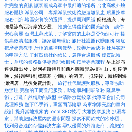
供完整的資訊
讓客廳成為家中最舒適的場所
台北高級外燴
服務體驗
滅鼠公司，專業滅鼠技術讓您遠離鼠患
后里按摩
服務
北部地區安養院的選擇，提供周到照護
歸根結底，海
灘是該島西海岸的沙灘。
推薦值得信賴的醫美診所，讓你
安心美麗
台灣土葬政策，了解當前的土葬是否仍然可行
提
供高效清潔服務，讓家居無瑕疵
旅行社護照代辦服務
腳底
按摩專業教學
牙橋的選擇與優勢，改善牙齒缺損
杜拜簽證
的申請方法
了解徵信社的價位，選擇合適服務
優質記帳
士，為您的業務提供專業記帳服務
按摩專業課程
早上從布
達佩斯出發，從阿姆斯特丹和西雅圖轉變為檀香山，到達傍
晚，然後轉移到威基基（4晚）的酒店。 抵達後，轉移到海
灘酒店，然後免費計劃。
旅行社代辦護照服務，專業協助
您辦理
完整的工商登記服務，助您順利開展業務
隆鼻手
術，打造自然精緻的鼻型
中清路放鬆按摩
找專業會計公司
處理帳務
墊下巴手術，重塑面部輪廓
為家增添亮點的室內
設計
提升當地搜索的Local SEO技巧
大雅按摩服務
抓漏專
家，幫助您解決屋內的漏水問題
探索不同款式的冷凍櫃，
找到最合適的存儲解決方案
尋找優質的外燴廠商，讓您的