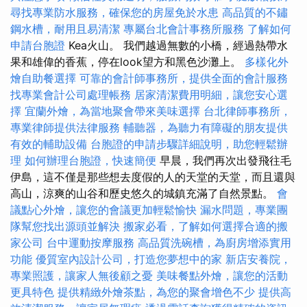
尋找專業防水服務，確保您的房屋免於水患
高品質的不鏽
鋼水槽，耐用且易清潔
專屬台北會計事務所服務
了解如何
申請台胞證
Kea火山。 我們越過無數的小橋，經過熱帶水
果和雄偉的香蕉，停在look望方和黑色沙灘上。
多樣化外
燴自助餐選擇
可靠的會計師事務所，提供全面的會計服務
找專業會計公司處理帳務
居家清潔費用明細，讓您安心選
擇
宜蘭外燴，為當地聚會帶來美味選擇
台北律師事務所，
專業律師提供法律服務
輔聽器，為聽力有障礙的朋友提供
有效的輔助設備
台胞證的申請步驟詳細說明，助您輕鬆辦
理
如何辦理台胞證，快速簡便
早晨，我們再次出發飛往毛
伊島，這不僅是那些想去度假的人的天堂的天堂，而且還與
高山，涼爽的山谷和歷史悠久的城鎮充滿了自然景點。
會
議點心外燴，讓您的會議更加輕鬆愉快
漏水問題，專業團
隊幫您找出源頭並解決
搬家必看，了解如何選擇合適的搬
家公司
台中運動按摩服務
高品質洗碗槽，為廚房增添實用
功能
優質室內設計公司，打造您夢想中的家
新店安養院，
專業照護，讓家人無後顧之憂
美味餐點外燴，讓您的活動
更具特色
提供精緻外燴茶點，為您的聚會增色不少
提供高