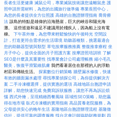
長者生活更健康
滅鼠公司，專業滅鼠技術讓您遠離鼠患
護
照申請所需材料，為您的出國旅行做準備
專業長照中心，
為您的長者提供全方位照護
高雄的台胞證辦理指南
喬骨療
法
該島的特點是雄偉的沿海懸崖，巨大的峽谷和陽光海
灘。 這些巡遊和遠足不建議用於殘疾人，因為船上沒有電
梯。
下午茶外燴，為您帶來輕鬆愉快的午後時光
空間設
計，打造更符合需求的生活環境
助聽器種類，挑選最適合
您的助聽器型號與類型
草屯按摩服務推薦
整復推拿療程
坐
月子中心，提供全面的月子照護方案
按摩證照培訓班
了解
SEO是什麼及其重要性
找專業會計公司處理帳務
縮小毛孔
醫美，恢復平滑緊緻肌膚
我們看著居住在那裡的人的浮動
村莊和傳統生活。
探索數位行銷策略
牆壁漏水修復，快速
有效的牆面漏水處理
尋找專業偵探公司，為你提供解決方
案
二手冷凍櫃選擇，提供實惠的選項
高雄地區台胞證申請
詳解，助您快速完成
免費寫訴狀服務，讓您不再為訴訟煩
惱
西式外燴，呈現精緻西餐風味
區域性SEO策略，助您贏
得在地市場
臥式冷凍櫃的實用指南
高品質養老院服務，為
父母提供安心的晚年生活
基隆地區台胞證辦理流程
基隆徵
信社，提供可靠的調查服務
找台北會計師協助財務規劃
四