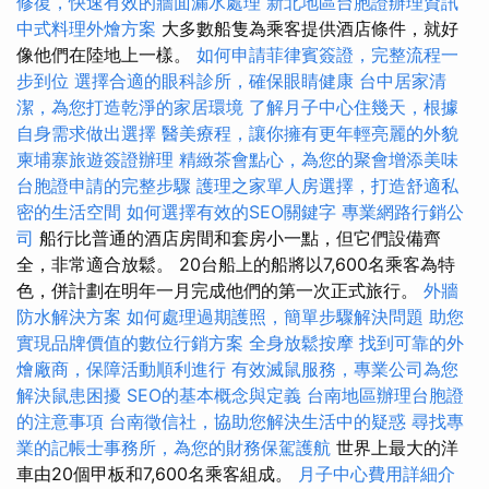
修復，快速有效的牆面漏水處理
新北地區台胞證辦理資訊
中式料理外燴方案
大多數船隻為乘客提供酒店條件，就好
像他們在陸地上一樣。
如何申請菲律賓簽證，完整流程一
步到位
選擇合適的眼科診所，確保眼睛健康
台中居家清
潔，為您打造乾淨的家居環境
了解月子中心住幾天，根據
自身需求做出選擇
醫美療程，讓你擁有更年輕亮麗的外貌
柬埔寨旅遊簽證辦理
精緻茶會點心，為您的聚會增添美味
台胞證申請的完整步驟
護理之家單人房選擇，打造舒適私
密的生活空間
如何選擇有效的SEO關鍵字
專業網路行銷公
司
船行比普通的酒店房間和套房小一點，但它們設備齊
全，非常適合放鬆。 20台船上的船將以7,600名乘客為特
色，併計劃在明年一月完成他們的第一次正式旅行。
外牆
防水解決方案
如何處理過期護照，簡單步驟解決問題
助您
實現品牌價值的數位行銷方案
全身放鬆按摩
找到可靠的外
燴廠商，保障活動順利進行
有效滅鼠服務，專業公司為您
解決鼠患困擾
SEO的基本概念與定義
台南地區辦理台胞證
的注意事項
台南徵信社，協助您解決生活中的疑惑
尋找專
業的記帳士事務所，為您的財務保駕護航
世界上最大的洋
車由20個甲板和7,600名乘客組成。
月子中心費用詳細介