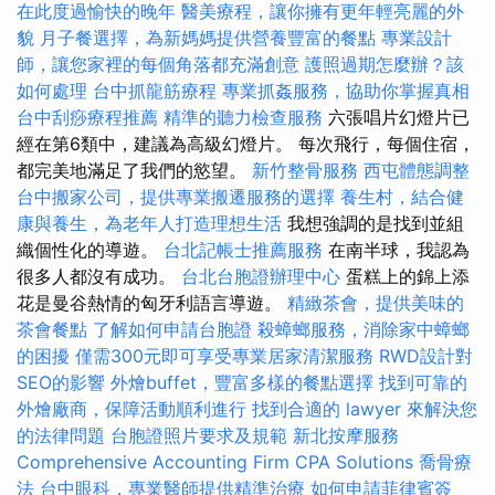
在此度過愉快的晚年
醫美療程，讓你擁有更年輕亮麗的外
貌
月子餐選擇，為新媽媽提供營養豐富的餐點
專業設計
師，讓您家裡的每個角落都充滿創意
護照過期怎麼辦？該
如何處理
台中抓龍筋療程
專業抓姦服務，協助你掌握真相
台中刮痧療程推薦
精準的聽力檢查服務
六張唱片幻燈片已
經在第6類中，建議為高級幻燈片。 每次飛行，每個住宿，
都完美地滿足了我們的慾望。
新竹整骨服務
西屯體態調整
台中搬家公司，提供專業搬遷服務的選擇
養生村，結合健
康與養生，為老年人打造理想生活
我想強調的是找到並組
織個性化的導遊。
台北記帳士推薦服務
在南半球，我認為
很多人都沒有成功。
台北台胞證辦理中心
蛋糕上的錦上添
花是曼谷熱情的匈牙利語言導遊。
精緻茶會，提供美味的
茶會餐點
了解如何申請台胞證
殺蟑螂服務，消除家中蟑螂
的困擾
僅需300元即可享受專業居家清潔服務
RWD設計對
SEO的影響
外燴buffet，豐富多樣的餐點選擇
找到可靠的
外燴廠商，保障活動順利進行
找到合適的 lawyer 來解決您
的法律問題
台胞證照片要求及規範
新北按摩服務
Comprehensive Accounting Firm CPA Solutions
喬骨療
法
台中眼科，專業醫師提供精準治療
如何申請菲律賓簽