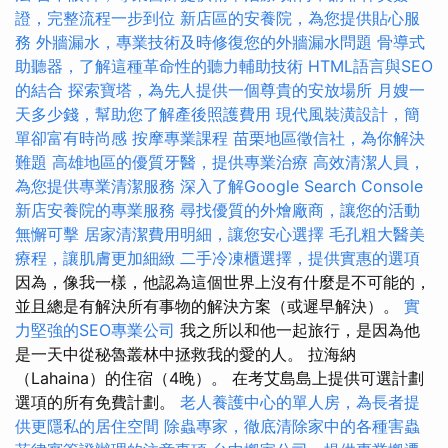
證，完整流程一步到位
新店區的安養院，為您提供貼心服
務
外牆漏水，專業技術及時修復您的外牆漏水問題
骨導式
助聽器，了解這種革命性的聽力輔助技術
HTML語言與SEO
的結合
探索寶塔，為先人提供一個尊貴的安放場所
月嫂一
天多少錢，幫助您了解產後照護費用
現代風裝潢設計，簡
單卻富有時尚感
按摩專業課程
苗栗地區徵信社，為你解決
難題
高雄地區的優質牙醫，提供專業治療
高效清潔人員，
為您提供專業清潔服務
深入了解Google Search Console
新店安養院的專業服務
尋找優質的外燴廠商，讓您的活動
無懈可擊
居家清潔費用明細，讓您安心選擇
毛孔粗大醫美
療程，讓肌膚更加細緻
二手冷凍櫃選擇，提供實惠的選項
因為，像我一樣，他認為這個世界上沒有什麼是不可能的，
並且總是有解決所有事物的解決方案（或遲早解決）。
實
力堅強的SEO專業公司
我之所以和他一起旅行，是因為他
是一天中從秘魯叢林中拯救我的愛的人。 拉海納
（Lahaina）的住宿（4晚）。 在考艾島島上提供可選計劃
選項的所有免費計劃。
老人養護中心的單人房，為長者提
供更隱私的居住空間
除蟲專家，徹底清除家中的各種害蟲