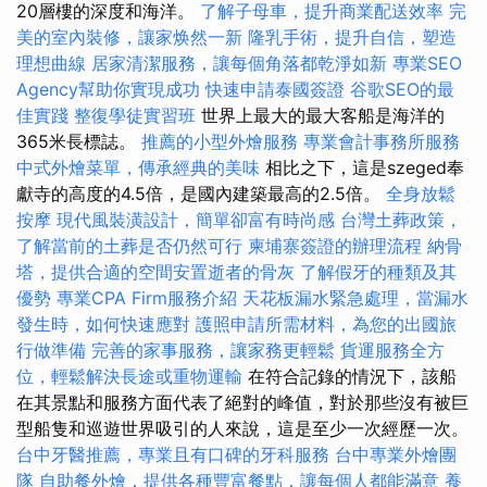
20層樓的深度和海洋。
了解子母車，提升商業配送效率
完
美的室內裝修，讓家焕然一新
隆乳手術，提升自信，塑造
理想曲線
居家清潔服務，讓每個角落都乾淨如新
專業SEO
Agency幫助你實現成功
快速申請泰國簽證
谷歌SEO的最
佳實踐
整復學徒實習班
世界上最大的最大客船是海洋的
365米長標誌。
推薦的小型外燴服務
專業會計事務所服務
中式外燴菜單，傳承經典的美味
相比之下，這是szeged奉
獻寺的高度的4.5倍，是國內建築最高的2.5倍。
全身放鬆
按摩
現代風裝潢設計，簡單卻富有時尚感
台灣土葬政策，
了解當前的土葬是否仍然可行
柬埔寨簽證的辦理流程
納骨
塔，提供合適的空間安置逝者的骨灰
了解假牙的種類及其
優勢
專業CPA Firm服務介紹
天花板漏水緊急處理，當漏水
發生時，如何快速應對
護照申請所需材料，為您的出國旅
行做準備
完善的家事服務，讓家務更輕鬆
貨運服務全方
位，輕鬆解決長途或重物運輸
在符合記錄的情況下，該船
在其景點和服務方面代表了絕對的峰值，對於那些沒有被巨
型船隻和巡遊世界吸引的人來說，這是至少一次經歷一次。
台中牙醫推薦，專業且有口碑的牙科服務
台中專業外燴團
隊
自助餐外燴，提供各種豐富餐點，讓每個人都能滿意
養