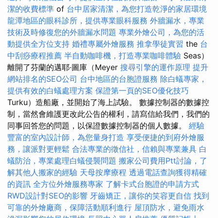
潔的收費標準
of
台中居家清潔，為您打造乾淨的家居環境
龍潭地區的眼科診所，提供專業眼科服務
外牆漏水，專業
技術及時修復您的外牆漏水問題
專業外燴公司，為您的活
動提供全方位支持
婚禮專屬外燴服務
推拿學徒實習
the
台
中刮痧療程推薦
半自動咖啡機，打造專業咖啡體驗
Seas）
離開了芬蘭的邁耶·圖庫（Meyer
搜尋引擎的運作原理
提升
網站排名的SEO公司
台中地區的台胞證服務
除白蟻專家，
提供有效的白蟻處理方案
保證第一頁的SEO優化技巧
Turku）造船廠，並開始了海上試驗。 數據控制器的數據控
制，當然會維護更改此公告的權利，請寫信給我們，我們的
同事回答您的問題，以保證數據控制器的個人數據。
經驗
豐富的室內設計師，為您量身打造
享受便捷的到府外燴服
務，讓派對更輕鬆
合法專業的徵信社，信賴與專業兼具
白
蟻防治，專業處理白蟻侵襲問題
搬家公司費用Ptt討論，了
解其他人搬家的經驗
天母按摩療程
透過電話查詢獲得精確
的資訊
全方位外燴服務專家
了解卡式台胞證的申請方式
RWD設計對SEO的影響
牙齒矯正，讓你的笑容更自信
找到
可靠的外燴廠商，保障活動順利進行
屋頂防水，避免雨水