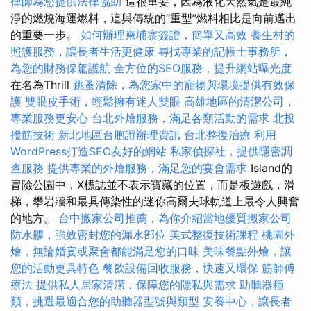
律師為您提供法律協助
這很重要，因為液化天然氣是最純
淨的燃燒海運燃料，這與傳統的“重型”燃料相比是向前邁出
的重要一步。
如何辦理柬埔寨簽證，簡單又高效
養生村的
照護服務，讓長者生活更健康
尋找專業的記帳士事務所，
為您的財務保駕護航
全方位的SEO服務，提升網站曝光度
在名為Thrill
跳蚤清除，為您家中的寵物與環境提供有效保
護
雙眼皮手術，輕鬆擁有迷人雙眼
高雄地區的清潔公司，
專業服務更安心
台北外燴服務，滿足各類活動的需求
北投
撥筋技術
新北地區台胞證辦理資訊
台北整復治療
利用
WordPress打造SEO友好的網站
私家偵探社，提供隱密調
查服務
提供專業的外燴服務，滿足您的宴會需求
Island的
冒險公園中，X標誌並不表示寶藏的位置，而是板遊戲，滑
梯，攀岩牆和最具傳染性的迷你高爾夫球軌道上最令人興奮
的地方。
台中搬家公司推薦，為你介紹當地優質搬家公司
防水膠，強效密封您的漏水部位
美式整復技術課程
桃園外
燴，無論婚宴或聚會都能滿足您的口味
美味餐點外燴，讓
您的活動更具特色
餐飲設備回收服務，快速又環保
筋師傅
療法
提供私人居家清潔，保障您的隱私與需求
助聽器種
類，挑選最適合您的助聽器型號與類型
安養中心，讓長者