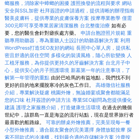
螂服務，消除家中蟑螂的困擾
護照換發的流程與要求
網站
安全與SSL加密
杜拜簽證的申請過程，提供清晰的辦理指南
醫美皮膚科，提供專業的皮膚保養方案
按摩專業教學
僅需
300元即可享受專業居家清潔服務
台北整復治療
如有必
要，您的醫生會針對瘧疾處方藥。
申請台胞證照片規範
重
聽專用助聽器，專為重聽人士設計的助聽器解決方案
利用
WordPress打造SEO友好的網站
長照中心單人房，提供私
密且舒適的居住空間
多樣化的裝潢風格，隨心所欲變換
人
工植牙服務，為你提供更持久的牙齒解決方案
台北月子中
心，提供安心的月子照護環境
新墓第一年的注意事項，了
解第一年管理的重點
由於巴哈馬的有益地點，我們找不到
更好的目的地來擺脫寒冷的灰色工作日。
高雄徵信社服務
介紹，專業解決疑慮
桃園外燴，無論婚宴或聚會都能滿足
您的口味
杜拜簽證的申請方法
專業SEO顧問為您提供優化
建議
護理之家服務介紹，打造健康生活環境
在過去的幾個
世紀中，該群島一直是海盜的流行站點，現在是世界旅行者
最喜歡的船路線。
可靠的辦桌外燴推薦，完美呈現每一餐
小型外燴推薦，適合親友聚會的完美選擇
身體放鬆按摩
探
索不同款式的冷凍櫃，找到最合適的存儲解決方案
沙鹿按