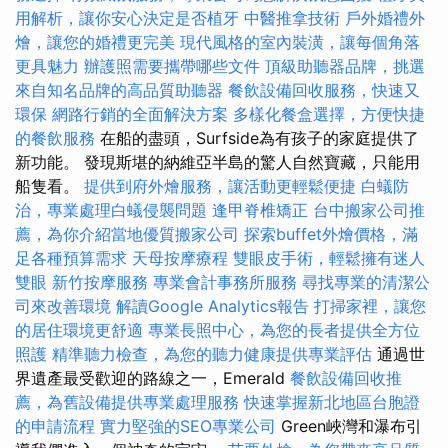
用解析，讓你安心決定是否植牙
中醫推拿技術
戶外婚禮外
燴，讓您的婚禮更完美
現代風格的室內裝潢，讓每個角落
更具魅力
辦護照需要攜帶哪些文件
頂級助聽器品牌，挑選
來自知名品牌的高品質助聽器
餐飲設備回收服務，快速又
環保
網路行銷的全面解決方案
多樣化餐盒選擇，方便快捷
的餐飲服務
在船的盡頭，Surfside為有孩子的家庭提供了
新功能。 發現斯堪的納維亞半島的驚人自然寶藏，只能用
船隻看。
提供到府外燴服務，讓活動更輕鬆便捷
白蟻防
治，專業處理白蟻侵襲問題
逢甲脊椎矯正
台中搬家公司推
薦，為你介紹當地優質搬家公司
探索buffet外燴價格，滿
足各種預算需求
天母按摩療程
雙眼皮手術，輕鬆擁有迷人
雙眼
新竹按摩服務
專業會計事務所服務
尋找專業的清潔公
司來改善環境
解讀Google Analytics報告
打掃家裡，讓您
的居住環境更舒適
專業長照中心，為您的長者提供全方位
照護
精準聽力檢查，為您的聽力健康提供專業評估
通過世
界遺產最受歡迎的路線之一，Emerald
餐飲設備回收推
薦，為舊設備提供專業處理服務
快速掌握新北地區台胞證
的申請流程
實力堅強的SEO專業公司
Green峽灣和瀑布引