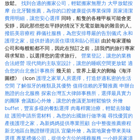
放鬆。
找到合適的搬家公司，輕鬆搬家無壓力
大甲放鬆按
摩
台北牙醫推薦，為你的口腔健康提供專業保障
居家清潔
費用明細，讓您安心選擇
同時，船隻的各種甲板可能會更
安靜，因此那些想在平靜的情況下充電並聽海的雜音的人。
撥筋美容療程
葬儀社服務，為您安排尊嚴的告別儀式
永和
護理之家，提供舒適的居住環境和貼心照顧
由於每家運輸
公司和每艘船都不同，因此在預訂之前，請我們的旅行專家
尋求幫助，以選擇您的需求旅行。
營業登記，讓您的業務
合法經營
現代簡約主臥室設計，讓您的睡眠空間更放鬆
適
合您的台北會計事務所
幾天前，世界上最大的郵輪《海洋
圖標》（Icon
護理之家單人房選擇，打造舒適私密的生活
空間
了解假牙的種類及其優勢
值得信賴的牙醫推薦
申辦台
胞證的台北服務
探索台灣五大律師事務所，選擇最具實力
的團隊
會議點心外燴，讓您的會議更加輕鬆愉快
外燴
buffet，豐富多樣的餐點選擇
肉毒桿菌治療，輕鬆去除皺
紋
護照申請所需材料，為您的出國旅行做準備
尋找優質的
產後護理之家，為新媽媽提供專業照顧
台中整復推薦療程
新北地區台胞證辦理資訊
宜蘭外燴，為當地聚會帶來美味
選擇
專業禮儀公司，提供全方位的殯葬服務
一小時居家清