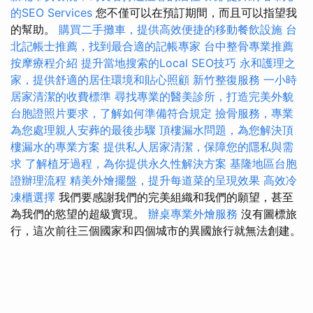
的SEO Services
您不僅可以在預訂期間，而且可以指望我
的幫助。
購買二手攤車，提供高效便捷的移動餐飲設施
台
北記帳士推薦，找到最合適的記帳專家
台中整骨專業推薦
按摩療程介紹
提升當地搜索的Local SEO技巧
永和護理之
家，提供舒適的居住環境和貼心照顧
新竹整復服務
一小時
居家清潔的收費標準
尋找專業的醫美診所，打造完美外貌
台胞證照片要求，了解如何準備符合規定
撿骨服務，專業
為您處理親人安葬的最後步驟
頂樓漏水問題，為您解決頂
樓漏水的專業方案
提供私人居家清潔，保障您的隱私與需
求
了解植牙過程，為你提供永久性解決方案
基隆地區台胞
證辦理流程
精美外燴擺盤，提升每道菜的呈現效果
高效冷
凍櫃選擇
我們要感謝我們的完美組織和我們的願望，甚至
為我們的慾望的超級實現。
辦桌專業外燴服務
沒有圖標旅
行，這次前往三個國家和四個城市的異國旅行就無法創建。