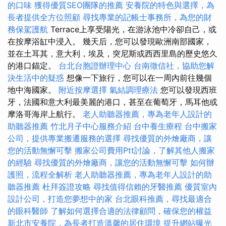
的口味
獲得優質SEO團隊的推薦
安養院的特色與選擇，為
長者提供全方位照顧
尋找專業的記帳士事務所，為您的財
務保駕護航
Terrace上享受陽光，在游泳池中冷卻自己，或
在按摩浴缸中浸入。 幾天后，您可以發現歐洲南部國家，
並在土耳其，意大利，埃及，突尼斯或西西里島的歷史悠久
的港口錨定。
台北台胞證辦理中心
台南徵信社，協助您解
決生活中的疑惑
想像一下旅行，您可以在一周內前往幾個
地中海國家。
附近按摩選擇
氣結調理療法
您可以發現西班
牙，法國和意大利最美麗的港口，甚至在葡萄牙，馬耳他或
摩洛哥海岸上航行。
老人助聽器推薦，專為老年人設計的
助聽器推薦
竹北月子中心服務介紹
台中養生療程
台中搬家
公司，提供專業搬遷服務的選擇
尋找優質的外燴廠商，讓
您的活動無懈可擊
搬家公司費用Ptt討論，了解其他人搬家
的經驗
尋找優質的外燴廠商，讓您的活動無懈可擊
如何辦
護照，流程全解析
老人助聽器推薦，專為老年人設計的助
聽器推薦
杜拜簽證攻略
尋找值得信賴的牙醫推薦
優質室內
設計公司，打造您夢想中的家
台北眼科推薦，尋找最適合
的眼科醫師
了解如何選擇合適的法律顧問，確保您的權益
新北市安養院，為長者打造溫馨的居住環境
提升網站曝光