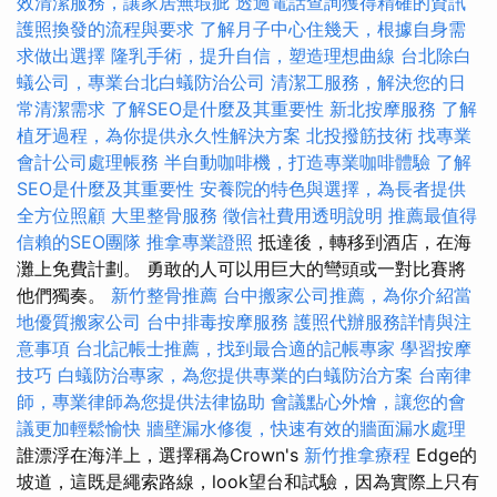
效清潔服務，讓家居無瑕疵
透過電話查詢獲得精確的資訊
護照換發的流程與要求
了解月子中心住幾天，根據自身需
求做出選擇
隆乳手術，提升自信，塑造理想曲線
台北除白
蟻公司，專業台北白蟻防治公司
清潔工服務，解決您的日
常清潔需求
了解SEO是什麼及其重要性
新北按摩服務
了解
植牙過程，為你提供永久性解決方案
北投撥筋技術
找專業
會計公司處理帳務
半自動咖啡機，打造專業咖啡體驗
了解
SEO是什麼及其重要性
安養院的特色與選擇，為長者提供
全方位照顧
大里整骨服務
徵信社費用透明說明
推薦最值得
信賴的SEO團隊
推拿專業證照
抵達後，轉移到酒店，在海
灘上免費計劃。 勇敢的人可以用巨大的彎頭或一對比賽將
他們獨奏。
新竹整骨推薦
台中搬家公司推薦，為你介紹當
地優質搬家公司
台中排毒按摩服務
護照代辦服務詳情與注
意事項
台北記帳士推薦，找到最合適的記帳專家
學習按摩
技巧
白蟻防治專家，為您提供專業的白蟻防治方案
台南律
師，專業律師為您提供法律協助
會議點心外燴，讓您的會
議更加輕鬆愉快
牆壁漏水修復，快速有效的牆面漏水處理
誰漂浮在海洋上，選擇稱為Crown's
新竹推拿療程
Edge的
坡道，這既是繩索路線，look望台和試驗，因為實際上只有