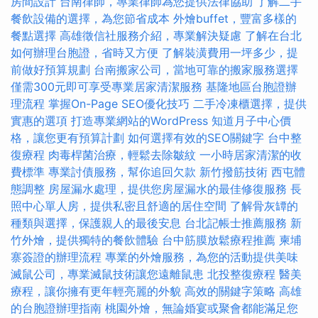
房間設計
台南律師，專業律師為您提供法律協助
了解二手
餐飲設備的選擇，為您節省成本
外燴buffet，豐富多樣的
餐點選擇
高雄徵信社服務介紹，專業解決疑慮
了解在台北
如何辦理台胞證，省時又方便
了解裝潢費用一坪多少，提
前做好預算規劃
台南搬家公司，當地可靠的搬家服務選擇
僅需300元即可享受專業居家清潔服務
基隆地區台胞證辦
理流程
掌握On-Page SEO優化技巧
二手冷凍櫃選擇，提供
實惠的選項
打造專業網站的WordPress
知道月子中心價
格，讓您更有預算計劃
如何選擇有效的SEO關鍵字
台中整
復療程
肉毒桿菌治療，輕鬆去除皺紋
一小時居家清潔的收
費標準
專業討債服務，幫你追回欠款
新竹撥筋技術
西屯體
態調整
房屋漏水處理，提供您房屋漏水的最佳修復服務
長
照中心單人房，提供私密且舒適的居住空間
了解骨灰罈的
種類與選擇，保護親人的最後安息
台北記帳士推薦服務
新
竹外燴，提供獨特的餐飲體驗
台中筋膜放鬆療程推薦
柬埔
寨簽證的辦理流程
專業的外燴服務，為您的活動提供美味
滅鼠公司，專業滅鼠技術讓您遠離鼠患
北投整復療程
醫美
療程，讓你擁有更年輕亮麗的外貌
高效的關鍵字策略
高雄
的台胞證辦理指南
桃園外燴，無論婚宴或聚會都能滿足您