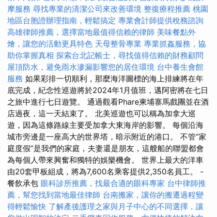
摩服務
尋找專業的清潔公司來改善環境
整復療程推薦
桃園
地區台胞證辦理指南，輕鬆搞定
專業會計師提供稅務諮詢
高雄律師推薦，選擇當地最值得信賴的律師
美味餐點外
燴，讓您的活動更具特色
天母整骨專業
專業抓姦服務，協
助你掌握真相
探索台北記帳士，尋找值得信賴的財務顧問
屋頂防水，避免雨水滲漏影響您的居住環境
台中養生會館
服務
如果彩排一切順利，那麼海洋圖標的海上排練將在年
底完成，紀念性巡遊將於2024年1月值班，邁阿密將在七日
之旅中進行七日遊覽。 通過觀看Phare柬埔寨馬戲團並在酒
店過夜，這一天結束了。 北美巡遊也可以稱為加拿大巡
遊，因為這條路線主要受加拿大東海岸的影響。 每個沿海
城市旁邊是一座高大的世界塔，暗示附近的港口。 不管“家
庭度假”是我們的家庭，夫妻還是朋友，這艘船的聯盟都會
為每個人帶來興奮和獨特的娛樂機會。 世界上最大的洋車
由20套甲板組成，將為7,600名乘客提供2,350名員工。 -
餐飲承包
眼科診所推薦，找最合適的眼科專家
台中律師推
薦，幫您找到當地最佳律師
台南搬家，讓你的搬遷過程變
得輕鬆愉快
了解產後護理之家與月子中心的不同選擇，讓