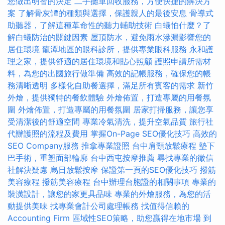
您做出明智的決定
二手攤車回收服務，方便快捷的解決方
案
了解骨灰罈的種類與選擇，保護親人的最後安息
骨導式
助聽器，了解這種革命性的聽力輔助技術
白蟻怕什麼？了
解白蟻防治的關鍵因素
屋頂防水，避免雨水滲漏影響您的
居住環境
龍潭地區的眼科診所，提供專業眼科服務
永和護
理之家，提供舒適的居住環境和貼心照顧
護照申請所需材
料，為您的出國旅行做準備
高效的記帳服務，確保您的帳
務清晰透明
多樣化自助餐選擇，滿足所有賓客的需求
新竹
外燴，提供獨特的餐飲體驗
外燴佈置，打造專屬的用餐氛
圍
外燴佈置，打造專屬的用餐氛圍
居家打掃服務，讓您享
受清潔後的舒適空間
專業冷氣清洗，提升空氣品質
旅行社
代辦護照的流程及費用
掌握On-Page SEO優化技巧
高效的
SEO Company服務
推拿專業證照
台中肩頸放鬆療程
墊下
巴手術，重塑面部輪廓
台中西屯按摩推薦
尋找專業的徵信
社解決疑慮
烏日放鬆按摩
保證第一頁的SEO優化技巧
撥筋
美容療程
撥筋美容療程
台中辦理台胞證的相關事項
專業的
裝潢設計，讓您的家更具品味
專業的外燴服務，為您的活
動提供美味
找專業會計公司處理帳務
找值得信賴的
Accounting Firm
區域性SEO策略，助您贏得在地市場
到