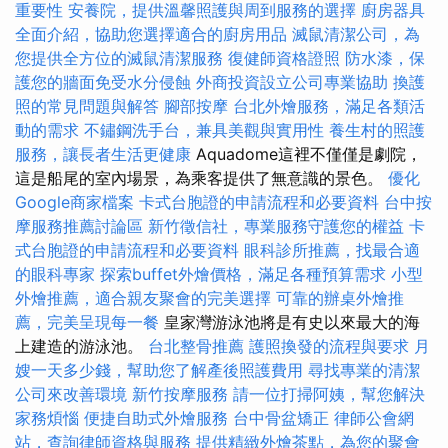
重要性
安養院，提供溫馨照護與周到服務的選擇
廚房器具
全面介紹，協助您選擇適合的廚房用品
滅鼠清潔公司，為
您提供全方位的滅鼠清潔服務
復健師資格證照
防水漆，保
護您的牆面免受水分侵蝕
外商投資設立公司專業協助
換護
照的常見問題與解答
腳部按摩
台北外燴服務，滿足各類活
動的需求
不鏽鋼洗手台，兼具美觀與實用性
養生村的照護
服務，讓長者生活更健康
Aquadome這裡不僅僅是劇院，
這是船尾的室內場景，為乘客提供了無意識的景色。
優化
Google商家檔案
卡式台胞證的申請流程和必要資料
台中按
摩服務推薦討論區
新竹徵信社，專業服務守護您的權益
卡
式台胞證的申請流程和必要資料
眼科診所推薦，找最合適
的眼科專家
探索buffet外燴價格，滿足各種預算需求
小型
外燴推薦，適合親友聚會的完美選擇
可靠的辦桌外燴推
薦，完美呈現每一餐
皇家灣游泳池將是有史以來最大的海
上建造的游泳池。
台北整骨推薦
護照換發的流程與要求
月
嫂一天多少錢，幫助您了解產後照護費用
尋找專業的清潔
公司來改善環境
新竹按摩服務
請一位打掃阿姨，幫您解決
家務煩惱
便捷自助式外燴服務
台中骨盆矯正
律師公會網
站，查詢律師資格與服務
提供精緻外燴茶點，為您的聚會