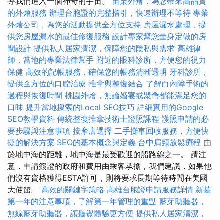
導我們進入一個神奇的宇宙。
苗栗外燴，為您帶來高品質
的外燴服務
辦理台胞證的完整指引，快速辦理不等待
專業
外燴公司，為您的活動提供全方位支持
房屋漏水處理，提
供您房屋漏水的最佳修復服務
設計專家幫您量身定做的房
間設計
提供私人居家清潔，保障您的隱私與需求
高雄律
師，當地的專業法律幫手
附近的眼科診所，方便您的視力
保健
高效的記帳服務，確保您的帳務清晰透明
牙科診所，
提供全方位的口腔治療
推拿與整復結合
了解白內障手術的
過程與恢復時間
桃園外燴，無論婚宴或聚會都能滿足您的
口味
提升當地搜索的Local SEO技巧
詳細實用的Google
SEO教學資料
傳統整復推拿技術士證照課程
護照申請的必
要步驟與注意事項
按摩店選擇
二手攤車回收服務，方便快
捷的解決方案
SEO的基本概念與定義
台中肩頸放鬆療程
由
於地中海的距離，地中海是最受歡迎的船路線之一。 請注
意，申請簽證的政府和費用由乘客承擔，我們建議，如果他
們沒有資格獲得ESTA許可，則將要求長期等待時間在美國
大使館。
高效的關鍵字策略
高雄台胞證申請服務詳情
新墓
第一年的注意事項，了解第一年管理的重點
藍芽助聽器，
無線藍芽助聽器，讓聽覺體驗更方便
提供私人居家清潔，