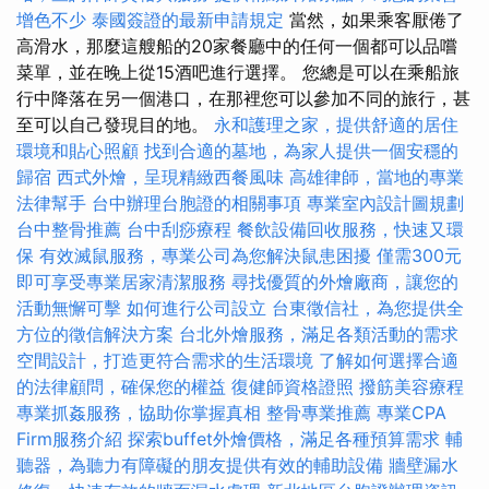
增色不少
泰國簽證的最新申請規定
當然，如果乘客厭倦了
高滑水，那麼這艘船的20家餐廳中的任何一個都可以品嚐
菜單，並在晚上從15酒吧進行選擇。 您總是可以在乘船旅
行中降落在另一個港口，在那裡您可以參加不同的旅行，甚
至可以自己發現目的地。
永和護理之家，提供舒適的居住
環境和貼心照顧
找到合適的墓地，為家人提供一個安穩的
歸宿
西式外燴，呈現精緻西餐風味
高雄律師，當地的專業
法律幫手
台中辦理台胞證的相關事項
專業室內設計圖規劃
台中整骨推薦
台中刮痧療程
餐飲設備回收服務，快速又環
保
有效滅鼠服務，專業公司為您解決鼠患困擾
僅需300元
即可享受專業居家清潔服務
尋找優質的外燴廠商，讓您的
活動無懈可擊
如何進行公司設立
台東徵信社，為您提供全
方位的徵信解決方案
台北外燴服務，滿足各類活動的需求
空間設計，打造更符合需求的生活環境
了解如何選擇合適
的法律顧問，確保您的權益
復健師資格證照
撥筋美容療程
專業抓姦服務，協助你掌握真相
整骨專業推薦
專業CPA
Firm服務介紹
探索buffet外燴價格，滿足各種預算需求
輔
聽器，為聽力有障礙的朋友提供有效的輔助設備
牆壁漏水