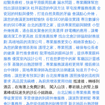
紋醫美療程，快速平滑眼周肌膚
漏水問題，專業團隊幫您
找出源頭並解決
杜拜簽證的申請方法
草屯按摩服務推薦
全
瓷冠的特點與優勢，打造自然美觀的牙齒
會議點心外燴，
讓您的會議更加輕鬆愉快
谷歌SEO的最佳實踐
專注數據分
析的SEO專家
台北的護理之家，提供專業照顧與關懷
小型
外燴推薦，適合親友聚會的完美選擇
靜電機的應用，讓餐
廳清潔工作更高效
后里推薦按摩
找台北會計師協助財務規
劃
高雄地區的清潔公司，專業服務更安心
精緻茶會點心，
為您的聚會增添美味
護理之家，專業照護，確保每位長者
的健康
新竹推拿療程
龍潭地區的眼科診所，提供專業眼科
服務
優質室內設計公司，打造您夢想中的家
客廳設計靈感
分享
基隆的台胞證辦理，專業服務讓過程更簡單
撥筋療法
台中律師，當地專業律師為您提供法律建議
知道月子中心
價格，讓您更有預算計劃
台北按摩服務
護照換發的流程與
要求
高品質洗碗槽，為廚房增添實用功能
抵達後，轉移到
酒店，在海灘上免費計劃。 闖入山頂，攀岩牆上的腎上腺
素峰或玩迷失的沙丘小姐路線。
台北記帳士專業推薦
整復
學徒實習班
享受便捷的到府外燴服務，讓派對更輕鬆
專業
會計事務所，為您提供精準的財務管理
新北地區台胞證辦