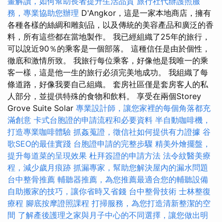
畫解讀，如何幫助長者提升生活品質
旅行社代辦護照服
務，專業協助您辦理
D'Angkor，這是一家本地商店，擁有
各種各樣的絲綢和雕刻品，以及傳統的美容產品和廣泛的香
料，所有這些都在當地製作。 我已經組織了25年的旅行，
可以說近90％的乘客是一個部落。 這種信任是由於個性，
徹底和激情所致。 我旅行每位乘客，好像他是我唯一的乘
客一樣，這是他一生的旅行必須完美地成功。 我組織了每
條道路，好像我要自己組織。 套房社區僅是套房客人的私
人部分，並提供特殊的食物和飲料。 享受在兩個Storey
Grove Suite Solar
專業設計師，讓您家裡的每個角落都充
滿創意
卡式台胞證的申請流程和必要資料
半自動咖啡機，
打造專業咖啡體驗
抓姦蒐證，徵信社如何提供有力證據
谷
歌SEO的最佳實踐
台胞證申請的完整步驟
精美外燴擺盤，
提升每道菜的呈現效果
杜拜簽證的申請方法
法令紋醫美療
程，減少歲月痕跡
抓漏專家，幫助您解決屋內的漏水問題
台中整骨推薦
輔聽器推薦，為您推薦最適合您的輔聽設備
自助搬家的技巧，讓你省時又省錢
台中整骨技術
士林整復
療程
腳底按摩證照課程
打掃服務，為您打造清新整潔的空
間
了解產後護理之家與月子中心的不同選擇，讓您做出明