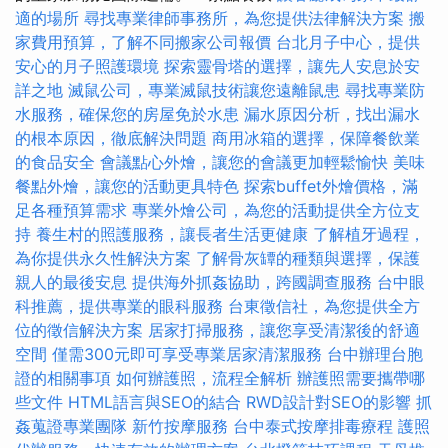
適的場所
尋找專業律師事務所，為您提供法律解決方案
搬
家費用預算，了解不同搬家公司報價
台北月子中心，提供
安心的月子照護環境
探索靈骨塔的選擇，讓先人安息於安
詳之地
滅鼠公司，專業滅鼠技術讓您遠離鼠患
尋找專業防
水服務，確保您的房屋免於水患
漏水原因分析，找出漏水
的根本原因，徹底解決問題
商用冰箱的選擇，保障餐飲業
的食品安全
會議點心外燴，讓您的會議更加輕鬆愉快
美味
餐點外燴，讓您的活動更具特色
探索buffet外燴價格，滿
足各種預算需求
專業外燴公司，為您的活動提供全方位支
持
養生村的照護服務，讓長者生活更健康
了解植牙過程，
為你提供永久性解決方案
了解骨灰罈的種類與選擇，保護
親人的最後安息
提供海外抓姦協助，跨國調查服務
台中眼
科推薦，提供專業的眼科服務
台東徵信社，為您提供全方
位的徵信解決方案
居家打掃服務，讓您享受清潔後的舒適
空間
僅需300元即可享受專業居家清潔服務
台中辦理台胞
證的相關事項
如何辦護照，流程全解析
辦護照需要攜帶哪
些文件
HTML語言與SEO的結合
RWD設計對SEO的影響
抓
姦蒐證專業團隊
新竹按摩服務
台中泰式按摩排毒療程
護照