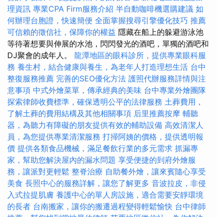
理資訊
專業CPA Firm服務介紹
半自動咖啡機選購建議
如
何辦理台胞證，快速簡便
全面掌握搜尋引擎優化技巧
推薦
可信賴的徵信社，保障你的權益
隱藏在船上的躲避游泳池
等待著想要與伸展的水池，閃閃發光的酒吧，單獨的酒吧和
DJ聚會的成年人。
龍潭地區的眼科診所，提供專業眼科服
務
養生村，結合健康與養生，為老年人打造理想生活
台中
整復服務推薦
完善的SEO優化方法
護照代辦服務詳情與注
意事項
中式外燴菜單，傳承經典的美味
台中專業外燴團隊
探索律師收費標準，確保透明公平的法律服務
土葬費用，
了解土葬的費用結構及其他相關事項
后里推薦按摩
輔聽
器，為聽力有障礙的朋友提供有效的輔助設備
高效清潔人
員，為您提供專業清潔服務
打掃阿姨的價格，提供透明報
價
提供各類食品機械，滿足餐飲行業的多元需求
抓漏專
家，幫助您解決屋內的漏水問題
享受便捷的到府外燴服
務，讓派對更輕鬆
整脊治療
自助餐外燴，讓來賓隨心享受
美食
長照中心的服務詳解，讓您了解更多
音波拉皮，非侵
入式拉提肌膚
養護中心的單人房設施，適合需要安靜環境
的長者
台南搬家，讓你的搬遷過程變得輕鬆愉快
台中律師