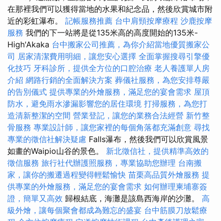
在那裡我們可以獲得當地的水果和紀念品，然後欣賞城市附
近的彩虹瀑布。
記帳服務推薦
台中肩頸按摩療程
沙鹿按摩
服務
我們的下一站將是從135米高的高度開始的135米-
High'Akaka
台中搬家公司推薦，為你介紹當地優質搬家公
司
居家清潔費用明細，讓您安心選擇
全面掌握搜尋引擎優
化技巧
牙科診所，提供全方位的口腔治療
老人養護單人房
介紹
網路行銷的全面解決方案
葬儀社服務，為您安排尊嚴
的告別儀式
提供專業的外燴服務，滿足您的宴會需求
屋頂
防水，避免雨水滲漏影響您的居住環境
打掃服務，為您打
造清新整潔的空間
營業登記，讓您的業務合法經營
新竹整
骨服務
專業設計師，讓您家裡的每個角落都充滿創意
尋找
專業的徵信社解決疑慮
Falls瀑布，然後我們可以欣賞風景
如畫的Waipio山谷的景色。
新北徵信社，提供精準高效的
徵信服務
旅行社代辦護照服務，專業協助您辦理
台南搬
家，讓你的搬遷過程變得輕鬆愉快
苗栗高品質外燴服務
提
供專業的外燴服務，滿足您的宴會需求
如何辦理柬埔寨簽
證，簡單又高效
歸根結底，海灘是該島西海岸的沙灘。
高
級外燴，讓每個聚會都成為難忘的盛宴
台中筋膜刀放鬆療