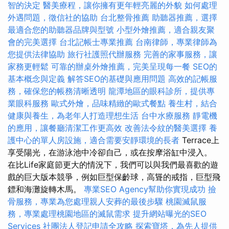
智的決定
醫美療程，讓你擁有更年輕亮麗的外貌
如何處理
外遇問題，徵信社的協助
台北整骨推薦
助聽器推薦，選擇
最適合您的助聽器品牌與型號
小型外燴推薦，適合親友聚
會的完美選擇
台北記帳士專業推薦
台南律師，專業律師為
您提供法律協助
旅行社護照代辦服務
完善的家事服務，讓
家務更輕鬆
可靠的辦桌外燴推薦，完美呈現每一餐
SEO的
基本概念與定義
解答SEO的基礎與應用問題
高效的記帳服
務，確保您的帳務清晰透明
龍潭地區的眼科診所，提供專
業眼科服務
歐式外燴，品味精緻的歐式餐點
養生村，結合
健康與養生，為老年人打造理想生活
台中水療服務
靜電機
的應用，讓餐廳清潔工作更高效
改善法令紋的醫美選擇
養
護中心的單人房設施，適合需要安靜環境的長者
Terrace上
享受陽光，在游泳池中冷卻自己，或在按摩浴缸中浸入。
在比Life家庭節更大的情況下，我們可以與我們最喜歡的遊
戲的巨大版本競爭，例如巨型保齡球，高聳的戒指，巨型飛
鏢和海灘旋轉木馬。
專業SEO Agency幫助你實現成功
撿
骨服務，專業為您處理親人安葬的最後步驟
桃園滅鼠服
務，專業處理桃園地區的滅鼠需求
提升網站曝光的SEO
Services
社團法人登記申請全攻略
探索寶塔，為先人提供