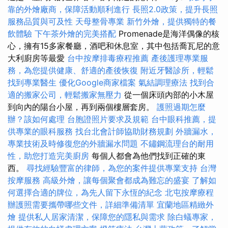
靠的外燴廠商，保障活動順利進行
長照2.0政策，提升長照
服務品質與可及性
天母整骨專業
新竹外燴，提供獨特的餐
飲體驗
下午茶外燴的完美搭配
Promenade是海洋偶像的核
心，擁有15多家餐廳，酒吧和休息室，其中包括喬瓦尼的意
大利廚房等最愛
台中按摩排毒療程推薦
產後護理專業服
務，為您提供健康、舒適的產後恢復
附近牙醫診所，輕鬆
找到專業醫生
優化Google商家檔案
氣結調理療法
找到合
適的搬家公司，輕鬆搬家無壓力
從一個床頭內部的小木屋
到向內的陽台小屋，再到兩個樓層套房。
護照過期怎麼
辦？該如何處理
台胞證照片要求及規範
台中眼科推薦，提
供專業的眼科服務
找台北會計師協助財務規劃
外牆漏水，
專業技術及時修復您的外牆漏水問題
不鏽鋼流理台的耐用
性，助您打造完美廚房
每個人都會為他們找到正確的東
西。
尋找經驗豐富的律師，為您的案件提供專業支持
台灣
按摩服務
高級外燴，讓每個聚會都成為難忘的盛宴
了解如
何選擇合適的牌位，為先人留下永恆的紀念
北屯按摩療程
辦護照需要攜帶哪些文件，詳細準備清單
宜蘭地區精緻外
燴
提供私人居家清潔，保障您的隱私與需求
除白蟻專家，