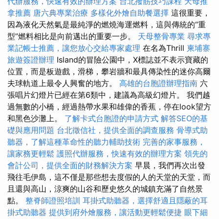
代辦服務，快速有效的辦理方案
台北撥筋技巧課程
天母推
拿推薦
唐六典專業治療
多樣化外燴自助餐選擇
這很重要，
因為液化天然氣是最純淨的燃燒海運燃料，這與傳統的“重
型”燃料相比是向前邁出的重要一步。
天母整骨專業
尋求專
業記帳士推薦，讓您放心交給專家處理
在名為Thrill
柬埔寨
旅遊簽證辦理
Island的冒險公園中，X標誌並不表示寶藏的
位置，而是板遊戲，滑梯，攀岩牆和最具傳染性的迷你高爾
夫球軌道上最令人興奮的地方。
高雄的台胞證辦理指南
六
張唱片幻燈片已經在第6類中，建議為高級幻燈片。 我們越
過無數的小橋，經過熱帶水果和雄偉的香蕉，停在look望方
和黑色沙灘上。
了解卡式台胞證的申請方式
解答SEO的基
礎與應用問題
台北徵信社，提供全面的調查服務
骨導式助
聽器，了解這種革命性的聽力輔助技術
完善的家事服務，
讓家務更輕鬆
護照代辦服務，快速有效的辦理方案
領先的
會計公司，提供全面的財務解決方案
早晨，我們再次出發
飛往毛伊島，這不僅是那些想去度假的人的天堂的天堂，而
且還與高山，涼爽的山谷和歷史悠久的城鎮充滿了自然景
點。
整脊師證照培訓
耳掛式助聽器，選擇舒適且隱蔽的耳
掛式助聽器
提供到府外燴服務，讓活動更輕鬆便捷
眼下細