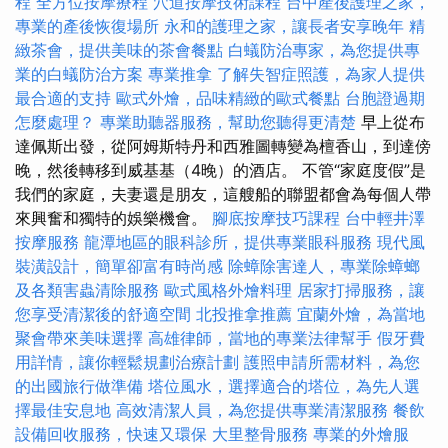
程
全方位按摩療程
穴道按摩技術課程
台中產後護理之家，
專業的產後恢復場所
永和的護理之家，讓長者安享晚年
精
緻茶會，提供美味的茶會餐點
白蟻防治專家，為您提供專
業的白蟻防治方案
專業推拿
了解失智症照護，為家人提供
最合適的支持
歐式外燴，品味精緻的歐式餐點
台胞證過期
怎麼處理？
專業助聽器服務，幫助您聽得更清楚
早上從布
達佩斯出發，從阿姆斯特丹和西雅圖轉變為檀香山，到達傍
晚，然後轉移到威基基（4晚）的酒店。 不管“家庭度假”是
我們的家庭，夫妻還是朋友，這艘船的聯盟都會為每個人帶
來興奮和獨特的娛樂機會。
腳底按摩技巧課程
台中輕井澤
按摩服務
龍潭地區的眼科診所，提供專業眼科服務
現代風
裝潢設計，簡單卻富有時尚感
除蟑除害達人，專業除蟑螂
及各類害蟲清除服務
歐式風格外燴料理
居家打掃服務，讓
您享受清潔後的舒適空間
北投推拿推薦
宜蘭外燴，為當地
聚會帶來美味選擇
高雄律師，當地的專業法律幫手
假牙費
用詳情，讓你輕鬆規劃治療計劃
護照申請所需材料，為您
的出國旅行做準備
塔位風水，選擇適合的塔位，為先人選
擇最佳安息地
高效清潔人員，為您提供專業清潔服務
餐飲
設備回收服務，快速又環保
大里整骨服務
專業的外燴服