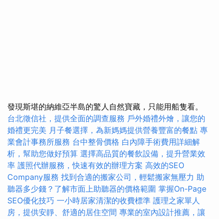
發現斯堪的納維亞半島的驚人自然寶藏，只能用船隻看。
台北徵信社，提供全面的調查服務
戶外婚禮外燴，讓您的
婚禮更完美
月子餐選擇，為新媽媽提供營養豐富的餐點
專
業會計事務所服務
台中整骨價格
白內障手術費用詳細解
析，幫助您做好預算
選擇高品質的餐飲設備，提升營業效
率
護照代辦服務，快速有效的辦理方案
高效的SEO
Company服務
找到合適的搬家公司，輕鬆搬家無壓力
助
聽器多少錢？了解市面上助聽器的價格範圍
掌握On-Page
SEO優化技巧
一小時居家清潔的收費標準
護理之家單人
房，提供安靜、舒適的居住空間
專業的室內設計推薦，讓