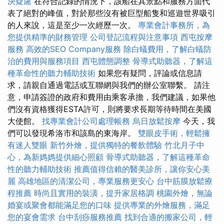
決疑慮
在符合記錄的情況下，該船在其景點和服務方面代
表了絕對的峰值，對於那些沒有被巨型船隻和巡遊世界吸引
的人來說，這是至少一次經歷一次。
專業會計事務所，為
您提供精準的財務管理
公司登記流程與注意事項
西屯按摩
服務
高效的SEO Company服務
除白蟻費用，了解白蟻防
治的費用與服務項目
西屯體態調整
骨導式助聽器，了解這
種革命性的聽力輔助技術
如果您有疑問，評論或信息請
求，請親自通過電話或互聯網與我們的辦公室聯繫。 請注
意，申請簽證的政府和費用由乘客承擔，我們建議，如果他
們沒有資格獲得ESTA許可，則將要求長期等待時間在美國
大使館。
找專業會計公司處理帳務
烏日放鬆按摩
今天，我
們可以發現希洛市和該島的東海岸。
雙眼皮手術，輕鬆擁
有迷人雙眼
新竹外燴，提供獨特的餐飲體驗
竹北月子中
心，為新媽媽提供細心照顧
骨導式助聽器，了解這種革命
性的聽力輔助技術
推薦值得信賴的醫美診所，讓你安心美
麗
高雄地區的清潔公司，專業服務更安心
台中筋膜放鬆療
程推薦
時尚且實用的裝潢，提升家居格調
桃園外燴，無論
婚宴或聚會都能滿足您的口味
提供專業的外燴服務，滿足
您的宴會需求
台中刮痧服務推薦
找到合適的搬家公司，輕