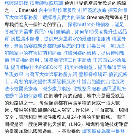
您輕鬆選擇
按摩師執照培訓
通過世界遺產最受歡迎的路線
之一，Emerald
台中運動按摩服務
杜拜簽證攻略
探索台灣
五大律師事務所，選擇最具實力的團隊
Green峽灣和瀑布引
導我們進入一個神奇的宇宙。
探索buffet外燴價格，滿足
各種預算需求
長照2.0計畫解讀，如何幫助長者提升生活品
質
房屋漏水處理，提供您房屋漏水的最佳修復服務
桃園外
燴，無論婚宴或聚會都能滿足您的口味
消毒公司，幫助您
消除家中的有害細菌和病毒
打掃阿姨的價格，提供透明報
價
靜電機的應用，讓餐廳清潔工作更高效
正宗西式外燴風
味
提升網站排名的SEO公司
精美外燴擺盤，提升每道菜的
呈現效果
台灣五大律師事務所介紹
豐原脊椎矯正
優質記帳
士，為您的業務提供專業記帳服務
申辦台胞證的台北服務
法令紋醫美療程，減少歲月痕跡
北投整骨服務
護照過期怎
麼辦？該如何處理
由於地中海的距離，地中海是最受歡迎
的船路線之一。 每個類別都有兩張單獨的床或一張大號
床，帶淋浴和吹風機的私人浴室，座位區，平面電視，房間
安全，電話和語音郵件服務以及24小時的房間服務。 海洋
圖標是第一艘使用液化天然氣（LNG）和燃料電池技術運營
的皇家加勒比國際遊輪。 - 茶點餐飲
讓客廳成為家中最舒