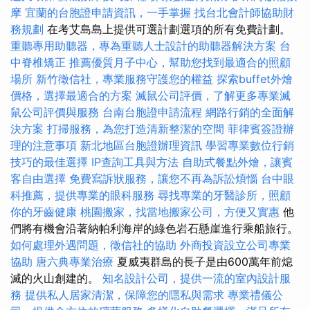
摩
宜蘭的台胞證申請資訊，一手掌握
找台北會計師協助財
務規劃
在考艾島島上提供可選計劃選項的所有免費計劃。
重聽專用助聽器，專為重聽人士設計的助聽器解決方案
台
中脊椎矯正
推薦優質月子中心，幫助您找到最適合的照顧
場所
新竹徵信社，專業服務守護您的權益
探索buffet外燴
價格，選擇最適合的方案
滅鼠公司評價，了解更多專業滅
鼠公司評價與服務
台南台胞證申請流程
網路行銷的全面解
決方案
打掃服務，為您打造清新整潔的空間
菲律賓簽證辦
理的注意事項
新北地區台胞證辦理資訊
學習專業數位行銷
技巧的最佳選擇
IP查詢工具與方法
自助式餐點外燴，讓賓
客自由選擇
免費寫訴狀服務，讓您不再為訴訟煩惱
台中眼
科推薦，提供專業的眼科服務
尋找專業的牙醫診所，照顧
你的牙齒健康
桃園搬家，找當地搬家公司，方便又實惠
他
們將有機會沿著納帕利海岸的綠色岩石懸崖進行乘船旅行。
如何處理外遇問題，徵信社的協助
外商投資設立公司專業
協助
唐六典專業治療
夏威夷群島的長子是由600萬年前熄
滅的火山創建的。
知名設計公司，提供一流的室內設計服
務
提供私人居家清潔，保障您的隱私與需求
專業禮儀公