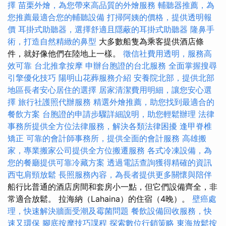
擇
苗栗外燴，為您帶來高品質的外燴服務
輔聽器推薦，為
您推薦最適合您的輔聽設備
打掃阿姨的價格，提供透明報
價
耳掛式助聽器，選擇舒適且隱蔽的耳掛式助聽器
隆鼻手
術，打造自然精緻的鼻型
大多數船隻為乘客提供酒店條
件，就好像他們在陸地上一樣。
徵信社費用透明，服務高
效可靠
台北推拿按摩
申辦台胞證的台北服務
全面掌握搜尋
引擎優化技巧
陽明山花葬服務介紹
安養院北部，提供北部
地區長者安心居住的選擇
居家清潔費用明細，讓您安心選
擇
旅行社護照代辦服務
精選外燴推薦，助您找到最適合的
餐飲方案
台胞證的申請步驟詳細說明，助您輕鬆辦理
法律
事務所提供全方位法律服務，解決各類法律困擾
逢甲脊椎
矯正
可靠的會計師事務所，提供全面的會計服務
高雄搬
家，專業搬家公司提供全方位搬遷服務
各式冷凍設備，為
您的餐廳提供可靠冷藏方案
透過電話查詢獲得精確的資訊
西屯肩頸放鬆
長照服務內容，為長者提供更多關懷與陪伴
船行比普通的酒店房間和套房小一點，但它們設備齊全，非
常適合放鬆。 拉海納（Lahaina）的住宿（4晚）。
壁癌處
理，快速解決牆面受潮及霉菌問題
餐飲設備回收服務，快
速又環保
腳底按摩技巧課程
探索數位行銷策略
東海放鬆按