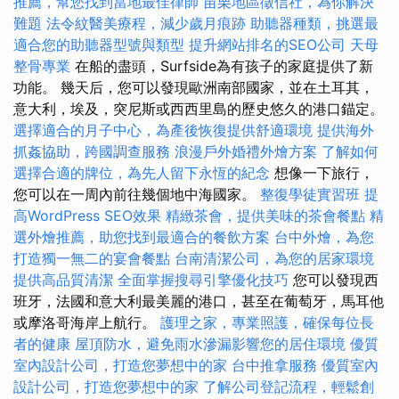
推薦，幫您找到當地最佳律師
苗栗地區徵信社，為你解決
難題
法令紋醫美療程，減少歲月痕跡
助聽器種類，挑選最
適合您的助聽器型號與類型
提升網站排名的SEO公司
天母
整骨專業
在船的盡頭，Surfside為有孩子的家庭提供了新
功能。 幾天后，您可以發現歐洲南部國家，並在土耳其，
意大利，埃及，突尼斯或西西里島的歷史悠久的港口錨定。
選擇適合的月子中心，為產後恢復提供舒適環境
提供海外
抓姦協助，跨國調查服務
浪漫戶外婚禮外燴方案
了解如何
選擇合適的牌位，為先人留下永恆的紀念
想像一下旅行，
您可以在一周內前往幾個地中海國家。
整復學徒實習班
提
高WordPress SEO效果
精緻茶會，提供美味的茶會餐點
精
選外燴推薦，助您找到最適合的餐飲方案
台中外燴，為您
打造獨一無二的宴會餐點
台南清潔公司，為您的居家環境
提供高品質清潔
全面掌握搜尋引擎優化技巧
您可以發現西
班牙，法國和意大利最美麗的港口，甚至在葡萄牙，馬耳他
或摩洛哥海岸上航行。
護理之家，專業照護，確保每位長
者的健康
屋頂防水，避免雨水滲漏影響您的居住環境
優質
室內設計公司，打造您夢想中的家
台中推拿服務
優質室內
設計公司，打造您夢想中的家
了解公司登記流程，輕鬆創