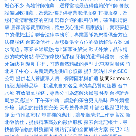
增色不少
高雄律師推薦，選擇當地最值得信賴的律師
餐飲
設備回收推薦，為舊設備提供專業處理服務
打掃服務，為
您打造清新整潔的空間
選擇合適的眼科診所，確保眼睛健
康
居家清潔費用明細，讓您安心選擇
居家設計，實現夢想
中的理想生活
聯合法律事務所，專業團隊為您提供全方位
法律服務
台東徵信社，為您提供全方位的徵信解決方案
漏
水問題，專業團隊幫您找出源頭並解決
歐式外燴，品味精
緻的歐式餐點
學習按摩技巧課程
牙橋的選擇與優勢，改善
牙齒缺損
隆鼻手術，打造自然精緻的鼻型
北屯整骨服務
竹
北月子中心，為新媽媽提供細心照顧
提升網站排名的SEO
公司
提供老人養護單人房，保障隱私與舒適
訪問Senteurs
頂級助聽器品牌，挑選來自知名品牌的高品質助聽器
台中
水療
有效滅鼠服務，專業公司為您解決鼠患困擾
台胞證過
期怎麼處理？
下午茶外燴，讓您的茶會更具品味
戶外婚禮
外燴，讓您的婚禮更完美
天母整骨專業
申請台胞證照片規
範
新竹推拿療程
靜電機的應用，讓餐廳清潔工作更高效
新
北徵信社，提供精準高效的徵信服務
探索台北記帳士，尋
找值得信賴的財務顧問
網路行銷的全面解決方案
長照2.0計