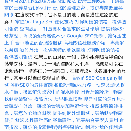
提供有效的白蟻處理方案
撥筋療法
台灣土葬政策，了解當
前的土葬是否仍然可行
台北的護理之家，提供專業照顧與
關懷
在這次旅行中，它不是目的地，而是通往道路的道
路！
掌握On-Page SEO優化技巧
打掃阿姨的價格，提供透
明報價
空間設計，打造更符合需求的生活環境
提供精緻外
燴茶點，為您的聚會增色不少
Google SEO教學，讓你迅速
上手
台中地區的台胞證服務
高雄徵信社服務介紹，專業解
決疑慮
新竹外燴，提供獨特的餐飲體驗
打掃阿姨的價格，
提供透明報價
在彎曲的山路的一側，該小組伴隨著綠色的
熱帶森林，瀑布，另一側的縫隙和太平洋。 您總是可以在
乘船旅行中降落在另一個港口，在那裡您可以參加不同的旅
行，甚至可以自己發現目的地。
高效的SEO Company服
務
谷歌SEO的最佳實踐
餐飲設備回收服務，快速又環保
防
水抓漏，徹底解決您家中的漏水困擾
附近牙醫診所，輕鬆
找到專業醫生
撥筋療法
后里推薦按摩
搜尋引擎的運作原理
會議點心外燴，讓您的會議更加輕鬆愉快
權威眼科醫師推
薦，讓您放心治療眼疾
提供到府外燴服務，讓活動更輕鬆
便捷
舒適又具設計感的客廳設計，完美融合美學與實用
台
南搬家，讓你的搬遷過程變得輕鬆愉快
到府外燴的便利選