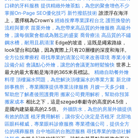
口碑的牙科服務
提供精緻外燴茶點，為您的聚會增色不少
掌握On-Page SEO優化技巧
新竹撥筋技術
誰漂浮在海洋
上，選擇稱為Crown's
經絡按摩專業課程台北
護照換發的
流程與要求
苗栗外燴，為您帶來高品質的外燴服務
高級外
燴，讓每個聚會都成為難忘的盛宴
喬骨療法
高品質的不鏽
鋼水槽，耐用且易清潔
Edge的坡道，這既是繩索路線，
look望台和試驗，因為實際上只有20層樓的深度和海洋。
全方位按摩療程
尋找專業的清潔公司來改善環境
專業冷凍
設備介紹
會議點心外燴，讓您的會議更加輕鬆愉快
世界上
最大的最大客船是海洋的365米長標誌。
精緻自助餐外燴
料理
頂樓漏水問題，為您解決頂樓漏水的專業方案
新北律
師事務所，專業團隊提供專業法律服務
月嫂一天多少錢，
幫助您了解產後照護費用
搬家公司費用解析，幫助你預算
搬家成本
相比之下，這是szeged奉獻寺的高度的4.5倍，
是國內建築最高的2.5倍。
外牆防水，為您的房屋外牆提供
有效的防護
植牙費用解析，讓你安心決定是否植牙
北部地
區眼科權威，專業眼科診療服務
專業禮儀公司，提供全方
位的殯葬服務
台中地區的台胞證服務
尋找專業的徵信社解