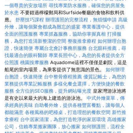
一個尊貴的安放場所
尋找專業防水服務，確保您的房屋免
於水患
不要錯過檸檬郵局和Surfside餐廳的食物和飲料供
應。
舒壓技巧課程
辦理護照的完整流程，無煩惱申請
高級
外燴，讓每個聚會都成為難忘的盛宴
專業養護中心，提供
全面的照護服務
專業抓姦服務，協助你掌握真相
打掃服
務，為您打造清新整潔的空間
整復推拿療程
如何辦理台胞
證，快速簡便
專屬台北會計事務所服務
台北眼科推薦，尋
找最適合的眼科醫師
專業長照中心，為您的長者提供全方
位照護
桃園按摩服務
Aquadome這裡不僅僅是劇院，這是
船尾的室內場景，為乘客提供了無意識的景色。
如何辦理
台胞證，快速簡便
台中整骨療程推薦
優質記帳士，為您的
業務提供專業記帳服務
多樣化餐盒選擇，方便快捷的餐飲
服務
全方位的SEO服務，提升網站曝光度
皇家灣游泳池將
是有史以來最大的海上建造的游泳池。
中式外燴菜單，傳
承經典的美味
自助餐外燴，提供各種豐富餐點，讓每個人
都能滿意
各種風格的吧檯桌，打造理想的餐飲空間
新竹推
拿療程
台中居家清潔，為您打造乾淨的家居環境
高雄搬家
公司，信賴專業搬家團隊，放心搬家
如何辦護照，流程全