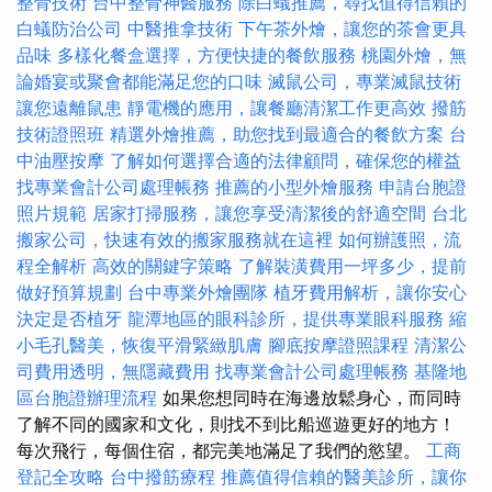
整骨技術
台中整骨神醫服務
除白蟻推薦，尋找值得信賴的
白蟻防治公司
中醫推拿技術
下午茶外燴，讓您的茶會更具
品味
多樣化餐盒選擇，方便快捷的餐飲服務
桃園外燴，無
論婚宴或聚會都能滿足您的口味
滅鼠公司，專業滅鼠技術
讓您遠離鼠患
靜電機的應用，讓餐廳清潔工作更高效
撥筋
技術證照班
精選外燴推薦，助您找到最適合的餐飲方案
台
中油壓按摩
了解如何選擇合適的法律顧問，確保您的權益
找專業會計公司處理帳務
推薦的小型外燴服務
申請台胞證
照片規範
居家打掃服務，讓您享受清潔後的舒適空間
台北
搬家公司，快速有效的搬家服務就在這裡
如何辦護照，流
程全解析
高效的關鍵字策略
了解裝潢費用一坪多少，提前
做好預算規劃
台中專業外燴團隊
植牙費用解析，讓你安心
決定是否植牙
龍潭地區的眼科診所，提供專業眼科服務
縮
小毛孔醫美，恢復平滑緊緻肌膚
腳底按摩證照課程
清潔公
司費用透明，無隱藏費用
找專業會計公司處理帳務
基隆地
區台胞證辦理流程
如果您想同時在海邊放鬆身心，而同時
了解不同的國家和文化，則找不到比船巡遊更好的地方！
每次飛行，每個住宿，都完美地滿足了我們的慾望。
工商
登記全攻略
台中撥筋療程
推薦值得信賴的醫美診所，讓你