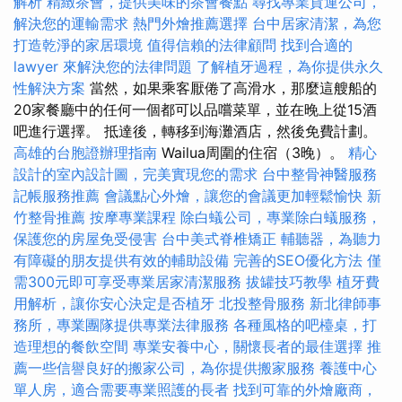
解析
精緻茶會，提供美味的茶會餐點
尋找專業貨運公司，
解決您的運輸需求
熱門外燴推薦選擇
台中居家清潔，為您
打造乾淨的家居環境
值得信賴的法律顧問
找到合適的
lawyer 來解決您的法律問題
了解植牙過程，為你提供永久
性解決方案
當然，如果乘客厭倦了高滑水，那麼這艘船的
20家餐廳中的任何一個都可以品嚐菜單，並在晚上從15酒
吧進行選擇。 抵達後，轉移到海灘酒店，然後免費計劃。
高雄的台胞證辦理指南
Wailua周圍的住宿（3晚）。
精心
設計的室內設計圖，完美實現您的需求
台中整骨神醫服務
記帳服務推薦
會議點心外燴，讓您的會議更加輕鬆愉快
新
竹整骨推薦
按摩專業課程
除白蟻公司，專業除白蟻服務，
保護您的房屋免受侵害
台中美式脊椎矯正
輔聽器，為聽力
有障礙的朋友提供有效的輔助設備
完善的SEO優化方法
僅
需300元即可享受專業居家清潔服務
拔罐技巧教學
植牙費
用解析，讓你安心決定是否植牙
北投整骨服務
新北律師事
務所，專業團隊提供專業法律服務
各種風格的吧檯桌，打
造理想的餐飲空間
專業安養中心，關懷長者的最佳選擇
推
薦一些信譽良好的搬家公司，為你提供搬家服務
養護中心
單人房，適合需要專業照護的長者
找到可靠的外燴廠商，