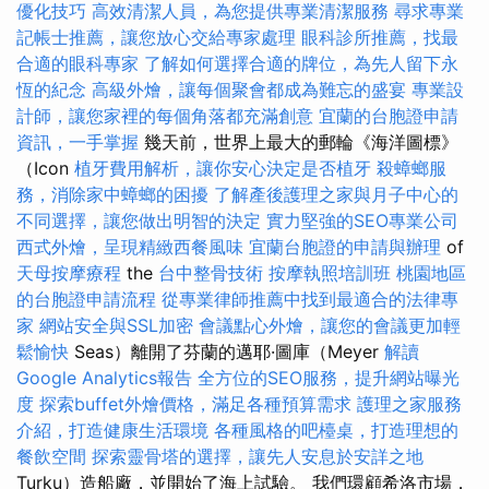
優化技巧
高效清潔人員，為您提供專業清潔服務
尋求專業
記帳士推薦，讓您放心交給專家處理
眼科診所推薦，找最
合適的眼科專家
了解如何選擇合適的牌位，為先人留下永
恆的紀念
高級外燴，讓每個聚會都成為難忘的盛宴
專業設
計師，讓您家裡的每個角落都充滿創意
宜蘭的台胞證申請
資訊，一手掌握
幾天前，世界上最大的郵輪《海洋圖標》
（Icon
植牙費用解析，讓你安心決定是否植牙
殺蟑螂服
務，消除家中蟑螂的困擾
了解產後護理之家與月子中心的
不同選擇，讓您做出明智的決定
實力堅強的SEO專業公司
西式外燴，呈現精緻西餐風味
宜蘭台胞證的申請與辦理
of
天母按摩療程
the
台中整骨技術
按摩執照培訓班
桃園地區
的台胞證申請流程
從專業律師推薦中找到最適合的法律專
家
網站安全與SSL加密
會議點心外燴，讓您的會議更加輕
鬆愉快
Seas）離開了芬蘭的邁耶·圖庫（Meyer
解讀
Google Analytics報告
全方位的SEO服務，提升網站曝光
度
探索buffet外燴價格，滿足各種預算需求
護理之家服務
介紹，打造健康生活環境
各種風格的吧檯桌，打造理想的
餐飲空間
探索靈骨塔的選擇，讓先人安息於安詳之地
Turku）造船廠，並開始了海上試驗。 我們環顧希洛市場，