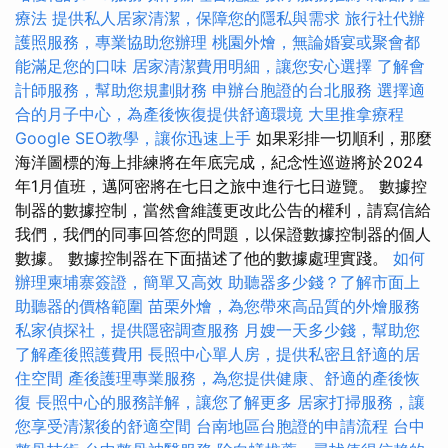
療法
提供私人居家清潔，保障您的隱私與需求
旅行社代辦
護照服務，專業協助您辦理
桃園外燴，無論婚宴或聚會都
能滿足您的口味
居家清潔費用明細，讓您安心選擇
了解會
計師服務，幫助您規劃財務
申辦台胞證的台北服務
選擇適
合的月子中心，為產後恢復提供舒適環境
大里推拿療程
Google SEO教學，讓你迅速上手
如果彩排一切順利，那麼
海洋圖標的海上排練將在年底完成，紀念性巡遊將於2024
年1月值班，邁阿密將在七日之旅中進行七日遊覽。 數據控
制器的數據控制，當然會維護更改此公告的權利，請寫信給
我們，我們的同事回答您的問題，以保證數據控制器的個人
數據。 數據控制器在下面描述了他的數據處理實踐。
如何
辦理柬埔寨簽證，簡單又高效
助聽器多少錢？了解市面上
助聽器的價格範圍
苗栗外燴，為您帶來高品質的外燴服務
私家偵探社，提供隱密調查服務
月嫂一天多少錢，幫助您
了解產後照護費用
長照中心單人房，提供私密且舒適的居
住空間
產後護理專業服務，為您提供健康、舒適的產後恢
復
長照中心的服務詳解，讓您了解更多
居家打掃服務，讓
您享受清潔後的舒適空間
台南地區台胞證的申請流程
台中