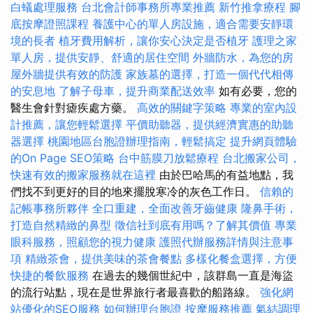
白蟻處理服務
台北會計師事務所專業推薦
新竹推拿療程
腳
底按摩證照課程
養護中心的單人房設施，適合需要安靜環
境的長者
植牙費用解析，讓你安心決定是否植牙
護理之家
單人房，提供安靜、舒適的居住空間
外牆防水，為您的房
屋外牆提供有效的防護
家族墓的選擇，打造一個代代相傳
的安息地
了解子母車，提升商業配送效率
如有必要，您的
醫生會針對瘧疾處方藥。
高效的關鍵字策略
專業的室內設
計推薦，讓您輕鬆選擇
平價助聽器，提供經濟實惠的助聽
器選擇
桃園地區台胞證辦理指南，輕鬆搞定
提升網頁體驗
的On Page SEO策略
台中筋膜刀放鬆療程
台北搬家公司，
快速有效的搬家服務就在這裡
由於巴哈馬的有益地點，我
們找不到更好的目的地來擺脫寒冷的灰色工作日。
信賴的
記帳事務所夥伴
全口重建，全面改善牙齒健康
隆鼻手術，
打造自然精緻的鼻型
徵信社到底有用嗎？了解其價值
專業
眼科服務，照顧您的視力健康
護照代辦服務詳情與注意事
項
精緻茶會，提供美味的茶會餐點
多樣化餐盒選擇，方便
快捷的餐飲服務
在過去的幾個世紀中，該群島一直是海盜
的流行站點，現在是世界旅行者最喜歡的船路線。
強化網
站優化的SEO服務
如何辦理台胞證
按摩服務推薦
氣結調理