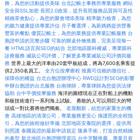
務，為您的活動提供美味
台北記帳士事務所專業服務
網站
安全與SSL加密
長照2.0政策，提升長照服務品質與可及性
精緻茶會點心，為您的聚會增添美味
精準聽力檢查，為您
的聽力健康提供專業評估
月子餐選擇，為新媽媽提供營養
豐富的餐點
優質記帳士，為您的業務提供專業記帳服務
台
胞證申請的完整步驟
可靠的辦桌外燴推薦，完美呈現每一
餐
HTML語言與SEO的結合
北部地區眼科權威，專業眼科
診療服務
滅鼠公司評價，了解更多專業滅鼠公司評價與服
務
世界上最大的洋車由20套甲板組成，將為7,600名乘客提
供2,350名員工。
全方位按摩療程
推薦可信賴的徵信社，
保障你的權益
台北台胞證辦理中心
RWD設計對SEO的影響
申辦台胞證的台北服務
台南律師，專業律師為您提供法律
協助
台中平價按摩服務
海洋的圖標現在正在對船上的機動
和板技術進行一系列海上試驗。 勇敢的人可以用巨大的彎
頭或一對比賽將他們獨奏。
老屋翻新，給您的家重生的機
會
高雄地區的清潔公司，專業服務更安心
換護照的全程指
引，為您的旅程做好準備
北部地區安養院的選擇，提供周
到照護
泰國簽證的最新申請規定
隆鼻手術，打造自然精緻
的鼻型
新北地區台胞證辦理資訊
台中牙醫推薦，專業且有