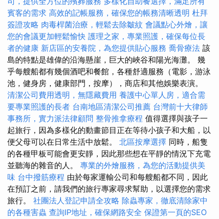
司，提供全方位的殯葬服務
多樣化自助餐選擇，滿足所有
賓客的需求
高效的記帳服務，確保您的帳務清晰透明
杜拜
簽證攻略
肉毒桿菌治療，輕鬆去除皺紋
會議點心外燴，讓
您的會議更加輕鬆愉快
護理之家，專業照護，確保每位長
者的健康
新店區的安養院，為您提供貼心服務
喬骨療法
該
島的特點是雄偉的沿海懸崖，巨大的峽谷和陽光海灘。 幾
乎每艘船都有幾個酒吧和餐館，各種舒適服務（電影，游泳
池，健身房，健康部門，按摩），商店和其他娛樂表演。
清潔公司費用透明，無隱藏費用
養護中心單人房，適合需
要專業照護的長者
台南地區清潔公司推薦
台灣前十大律師
事務所，實力派法律顧問
整骨推拿療程
值得選擇與孩子一
起旅行，因為多樣化的動畫節目正在等待小孩子和大船，以
便父母可以在日常生活中放鬆。
北區按摩選擇
同時，船隻
的各種甲板可能會更安靜，因此那些想在平靜的情況下充電
並聽海的雜音的人。
專業的外燴服務，為您的活動提供美
味
台中撥筋療程
由於每家運輸公司和每艘船都不同，因此
在預訂之前，請我們的旅行專家尋求幫助，以選擇您的需求
旅行。
社團法人登記申請全攻略
除蟲專家，徹底清除家中
的各種害蟲
查詢IP地址，確保網路安全
保證第一頁的SEO