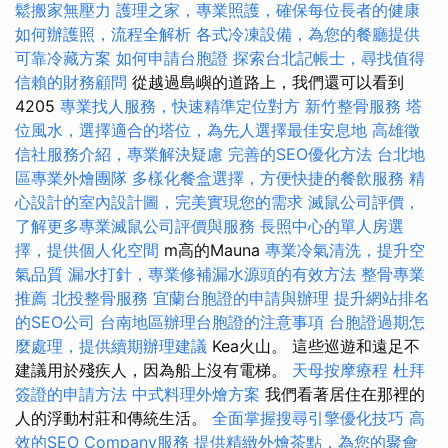
鬆搬家無壓力
護理之家，專業照護，確保每位長者的健康
如何辦護照，流程全解析
各式冷凍設備，為您的餐廳提供
可靠冷藏方案
如何申請台胞證
探索台北記帳士，尋找值得
信賴的財務顧問
從越過島嶼的道路上，我們還可以看到
4205
專業找人服務，快速精準定位對方
新竹整骨服務
塔
位風水，選擇適合的塔位，為先人選擇最佳安息地
高雄徵
信社服務介紹，專業解決疑慮
完善的SEO優化方法
台北地
區專業外燴團隊
多樣化餐盒選擇，方便快捷的餐飲服務
精
心設計的室內設計圖，完美實現您的需求
滅鼠公司評價，
了解更多專業滅鼠公司評價與服務
長照中心的單人房選
擇，提供個人化空間
m高的Mauna
專業冷氣清洗，提升空
氣品質
漏水打針，專業修補漏水源頭的有效方法
整骨專業
推薦
北投整骨服務
宜蘭台胞證的申請與辦理
提升網站排名
的SEO公司
台南地區辦理台胞證的注意事項
台胞證過期怎
麼處理，提供續期辦理建議
Kea火山。 這些巡遊和遠足不
建議用於殘疾人，因為船上沒有電梯。
天母按摩療程
杜拜
簽證的申請方法
中式料理外燴方案
我們看著居住在那裡的
人的浮動村莊和傳統生活。
全面掌握搜尋引擎優化技巧
高
效的SEO Company服務
提供精緻外燴茶點，為您的聚會