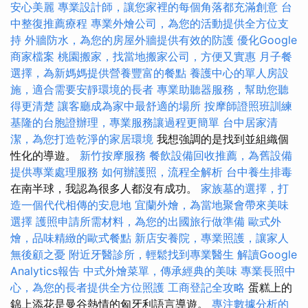
安心美麗
專業設計師，讓您家裡的每個角落都充滿創意
台
中整復推薦療程
專業外燴公司，為您的活動提供全方位支
持
外牆防水，為您的房屋外牆提供有效的防護
優化Google
商家檔案
桃園搬家，找當地搬家公司，方便又實惠
月子餐
選擇，為新媽媽提供營養豐富的餐點
養護中心的單人房設
施，適合需要安靜環境的長者
專業助聽器服務，幫助您聽
得更清楚
讓客廳成為家中最舒適的場所
按摩師證照班訓練
基隆的台胞證辦理，專業服務讓過程更簡單
台中居家清
潔，為您打造乾淨的家居環境
我想強調的是找到並組織個
性化的導遊。
新竹按摩服務
餐飲設備回收推薦，為舊設備
提供專業處理服務
如何辦護照，流程全解析
台中養生排毒
在南半球，我認為很多人都沒有成功。
家族墓的選擇，打
造一個代代相傳的安息地
宜蘭外燴，為當地聚會帶來美味
選擇
護照申請所需材料，為您的出國旅行做準備
歐式外
燴，品味精緻的歐式餐點
新店安養院，專業照護，讓家人
無後顧之憂
附近牙醫診所，輕鬆找到專業醫生
解讀Google
Analytics報告
中式外燴菜單，傳承經典的美味
專業長照中
心，為您的長者提供全方位照護
工商登記全攻略
蛋糕上的
錦上添花是曼谷熱情的匈牙利語言導遊。
專注數據分析的