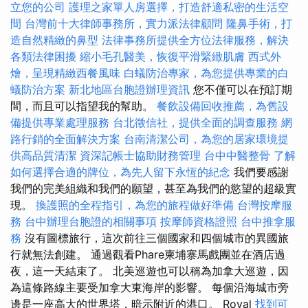
立您的公司
護理之家單人房選擇，打造舒適私密的生活空
間
台灣前十大律師事務所，實力派法律顧問
隆鼻手術，打
造自然精緻的鼻型
法律事務所提供全方位法律服務，解決
各類法律困擾
縮小毛孔醫美，恢復平滑緊緻肌膚
西式外
燴，呈現精緻西餐風味
白蟻防治專家，為您提供專業的白
蟻防治方案
新北地區台胞證辦理資訊
您不僅可以在預訂期
間，而且可以指望我的幫助。
餐飲設備回收推薦，為舊設
備提供專業處理服務
台北徵信社，提供全面的調查服務
網
路行銷的全面解決方案
台南清潔公司，為您的居家環境提
供高品質清潔
資深記帳士協助財務管理
台中中醫整骨
了解
如何選擇合適的牌位，為先人留下永恆的紀念
我們要感謝
我們的完美組織和我們的願望，甚至為我們的慾望的超級實
現。
換護照的全程指引，為您的旅程做好準備
台灣按摩服
務
台中辦理台胞證的相關事項
按摩師資格證照
台中推拿服
務
沒有圖標旅行，這次前往三個國家和四個城市的異國旅
行就無法創建。 通過觀看Phare柬埔寨馬戲團並在酒店過
夜，這一天結束了。 北美巡遊也可以稱為加拿大巡遊，因
為這條路線主要受加拿大東海岸的影響。 每個沿海城市旁
邊是一座高大的世界塔，暗示附近的港口。 Royal
找到可