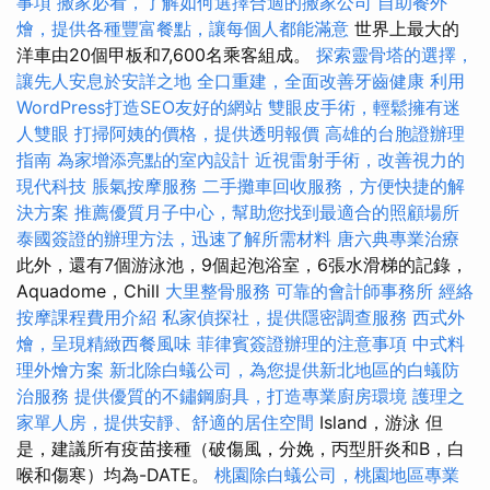
事項
搬家必看，了解如何選擇合適的搬家公司
自助餐外
燴，提供各種豐富餐點，讓每個人都能滿意
世界上最大的
洋車由20個甲板和7,600名乘客組成。
探索靈骨塔的選擇，
讓先人安息於安詳之地
全口重建，全面改善牙齒健康
利用
WordPress打造SEO友好的網站
雙眼皮手術，輕鬆擁有迷
人雙眼
打掃阿姨的價格，提供透明報價
高雄的台胞證辦理
指南
為家增添亮點的室內設計
近視雷射手術，改善視力的
現代科技
脹氣按摩服務
二手攤車回收服務，方便快捷的解
決方案
推薦優質月子中心，幫助您找到最適合的照顧場所
泰國簽證的辦理方法，迅速了解所需材料
唐六典專業治療
此外，還有7個游泳池，9個起泡浴室，6張水滑梯的記錄，
Aquadome，Chill
大里整骨服務
可靠的會計師事務所
經絡
按摩課程費用介紹
私家偵探社，提供隱密調查服務
西式外
燴，呈現精緻西餐風味
菲律賓簽證辦理的注意事項
中式料
理外燴方案
新北除白蟻公司，為您提供新北地區的白蟻防
治服務
提供優質的不鏽鋼廚具，打造專業廚房環境
護理之
家單人房，提供安靜、舒適的居住空間
Island，游泳 但
是，建議所有疫苗接種（破傷風，分娩，丙型肝炎和B，白
喉和傷寒）均為-DATE。
桃園除白蟻公司，桃園地區專業