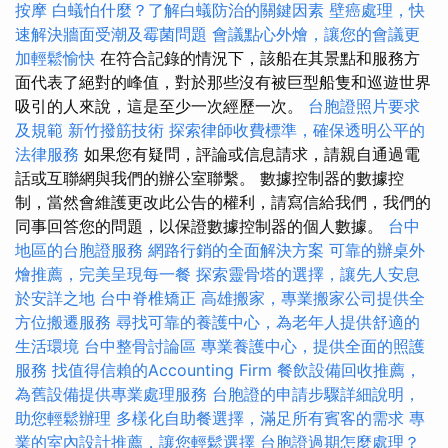
按摩
白蟻怕什麼？了解白蟻防治的關鍵因素
壁癌處理，快
速解決牆面受潮及霉菌問題
會議點心外燴，讓您的會議更
加輕鬆愉快
在符合記錄的情況下，該船在其景點和服務方
面代表了絕對的峰值，對於那些沒有被巨型船隻和巡遊世界
吸引的人來說，這是至少一次經歷一次。
台胞證照片要求
及規範
新竹撥筋技術
探索律師收費標準，確保透明公平的
法律服務
如果您有疑問，評論或信息請求，請親自通過電
話或互聯網與我們的辦公室聯繫。 數據控制器的數據控
制，當然會維護更改此公告的權利，請寫信給我們，我們的
同事回答您的問題，以保證數據控制器的個人數據。
台中
地區的台胞證服務
網路行銷的全面解決方案
可靠的辦桌外
燴推薦，完美呈現每一餐
探索靈骨塔的選擇，讓先人安息
於安詳之地
台中脊椎矯正
高雄搬家，專業搬家公司提供全
方位搬遷服務
尋找可靠的養護中心，為老年人提供舒適的
生活環境
台中整骨討論區
專業養護中心，提供全面的照護
服務
找值得信賴的Accounting Firm
餐飲設備回收推薦，
為舊設備提供專業處理服務
台胞證的申請步驟詳細說明，
助您輕鬆辦理
多樣化自助餐選擇，滿足所有賓客的需求
專
業的室內設計推薦，讓您輕鬆選擇
台胞證過期怎麼處理？