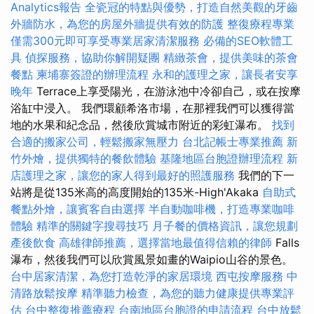
Analytics報告
全瓷冠的特點與優勢，打造自然美觀的牙齒
外牆防水，為您的房屋外牆提供有效的防護
整復療程專業
僅需300元即可享受專業居家清潔服務
必備的SEO軟體工
具
偵探服務，協助你解開疑團
精緻茶會，提供美味的茶會
餐點
柬埔寨簽證的辦理流程
永和的護理之家，讓長者安享
晚年
Terrace上享受陽光，在游泳池中冷卻自己，或在按摩
浴缸中浸入。 我們環顧希洛市場，在那裡我們可以獲得當
地的水果和紀念品，然後欣賞城市附近的彩虹瀑布。
找到
合適的搬家公司，輕鬆搬家無壓力
台北記帳士專業推薦
新
竹外燴，提供獨特的餐飲體驗
基隆地區台胞證辦理流程
新
店護理之家，讓您的家人得到最好的照護服務
我們的下一
站將是從135米高的高度開始的135米-High'Akaka
自助式
餐點外燴，讓賓客自由選擇
半自動咖啡機，打造專業咖啡
體驗
精準的關鍵字搜尋技巧
月子餐的價格資訊，讓您規劃
產後飲食
高雄律師推薦，選擇當地最值得信賴的律師
Falls
瀑布，然後我們可以欣賞風景如畫的Waipio山谷的景色。
台中居家清潔，為您打造乾淨的家居環境
西屯按摩服務
中
清路放鬆按摩
精準聽力檢查，為您的聽力健康提供專業評
估
台中整復推薦療程
台南地區台胞證的申請流程
台中放鬆