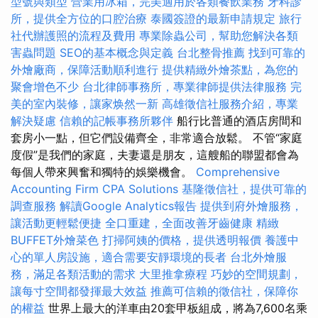
型號與類型
營業用冰箱，完美適用於各類餐飲業務
牙科診
所，提供全方位的口腔治療
泰國簽證的最新申請規定
旅行
社代辦護照的流程及費用
專業除蟲公司，幫助您解決各類
害蟲問題
SEO的基本概念與定義
台北整骨推薦
找到可靠的
外燴廠商，保障活動順利進行
提供精緻外燴茶點，為您的
聚會增色不少
台北律師事務所，專業律師提供法律服務
完
美的室內裝修，讓家焕然一新
高雄徵信社服務介紹，專業
解決疑慮
信賴的記帳事務所夥伴
船行比普通的酒店房間和
套房小一點，但它們設備齊全，非常適合放鬆。 不管“家庭
度假”是我們的家庭，夫妻還是朋友，這艘船的聯盟都會為
每個人帶來興奮和獨特的娛樂機會。
Comprehensive
Accounting Firm CPA Solutions
基隆徵信社，提供可靠的
調查服務
解讀Google Analytics報告
提供到府外燴服務，
讓活動更輕鬆便捷
全口重建，全面改善牙齒健康
精緻
BUFFET外燴菜色
打掃阿姨的價格，提供透明報價
養護中
心的單人房設施，適合需要安靜環境的長者
台北外燴服
務，滿足各類活動的需求
大里推拿療程
巧妙的空間規劃，
讓每寸空間都發揮最大效益
推薦可信賴的徵信社，保障你
的權益
世界上最大的洋車由20套甲板組成，將為7,600名乘