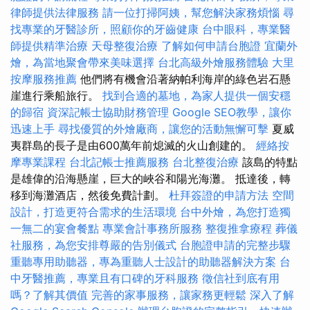
律師提供法律服務
請一位打掃阿姨，幫您解決家務煩惱
尋
找專業的牙醫診所，照顧你的牙齒健康
台中眼科，專業醫
師提供精準治療
天母整復治療
了解如何申請台胞證
宜蘭外
燴，為當地聚會帶來美味選擇
台北高級外燴服務體驗
大里
按摩服務推薦
他們將有機會沿著納帕利海岸的綠色岩石懸
崖進行乘船旅行。
找到合適的墓地，為家人提供一個安穩
的歸宿
資深記帳士協助財務管理
Google SEO教學，讓你
迅速上手
尋找優質的外燴廠商，讓您的活動無懈可擊
夏威
夷群島的長子是由600萬年前熄滅的火山創建的。
經絡按
摩專業課程
台北記帳士推薦服務
台北整復治療
該島的特點
是雄偉的沿海懸崖，巨大的峽谷和陽光海灘。 抵達後，轉
移到海灘酒店，然後免費計劃。
杜拜簽證的申請方法
空間
設計，打造更符合需求的生活環境
台中外燴，為您打造獨
一無二的宴會餐點
專業會計事務所服務
整復推拿療程
葬儀
社服務，為您安排尊嚴的告別儀式
台胞證申請的完整步驟
重聽專用助聽器，專為重聽人士設計的助聽器解決方案
台
中牙醫推薦，專業且有口碑的牙科服務
徵信社到底有用
嗎？了解其價值
完善的家事服務，讓家務更輕鬆
深入了解