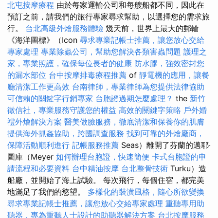
北屯按摩療程
由於每家運輸公司和每艘船都不同，因此在
預訂之前，請我們的旅行專家尋求幫助，以選擇您的需求旅
行。
台北高級外燴服務體驗
幾天前，世界上最大的郵輪
《海洋圖標》（Icon
尋求專業記帳士推薦，讓您放心交給
專家處理
專業除蟲公司，幫助您解決各類害蟲問題
護理之
家，專業照護，確保每位長者的健康
防水膠，強效密封您
的漏水部位
台中按摩排毒療程推薦
of
靜電機的應用，讓餐
廳清潔工作更高效
台南律師，專業律師為您提供法律協助
可信賴的關鍵字行銷專家
台胞證過期怎麼處理？
the
新竹
徵信社，專業服務守護您的權益
高效的關鍵字策略
戶外婚
禮外燴解決方案
醫美做臉服務，徹底清潔和保養你的肌膚
提供海外抓姦協助，跨國調查服務
找到可靠的外燴廠商，
保障活動順利進行
記帳服務推薦
Seas）離開了芬蘭的邁耶·
圖庫（Meyer
如何辦理台胞證，快速簡便
卡式台胞證的申
請流程和必要資料
台中精油按摩
台北整骨技術
Turku）造
船廠，並開始了海上試驗。 每次飛行，每個住宿，都完美
地滿足了我們的慾望。
多樣化的裝潢風格，隨心所欲變換
尋求專業記帳士推薦，讓您放心交給專家處理
重聽專用助
聽器，專為重聽人士設計的助聽器解決方案
台北按摩服務