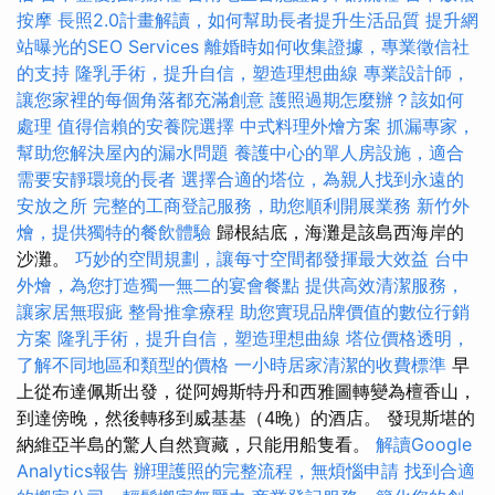
按摩
長照2.0計畫解讀，如何幫助長者提升生活品質
提升網
站曝光的SEO Services
離婚時如何收集證據，專業徵信社
的支持
隆乳手術，提升自信，塑造理想曲線
專業設計師，
讓您家裡的每個角落都充滿創意
護照過期怎麼辦？該如何
處理
值得信賴的安養院選擇
中式料理外燴方案
抓漏專家，
幫助您解決屋內的漏水問題
養護中心的單人房設施，適合
需要安靜環境的長者
選擇合適的塔位，為親人找到永遠的
安放之所
完整的工商登記服務，助您順利開展業務
新竹外
燴，提供獨特的餐飲體驗
歸根結底，海灘是該島西海岸的
沙灘。
巧妙的空間規劃，讓每寸空間都發揮最大效益
台中
外燴，為您打造獨一無二的宴會餐點
提供高效清潔服務，
讓家居無瑕疵
整骨推拿療程
助您實現品牌價值的數位行銷
方案
隆乳手術，提升自信，塑造理想曲線
塔位價格透明，
了解不同地區和類型的價格
一小時居家清潔的收費標準
早
上從布達佩斯出發，從阿姆斯特丹和西雅圖轉變為檀香山，
到達傍晚，然後轉移到威基基（4晚）的酒店。 發現斯堪的
納維亞半島的驚人自然寶藏，只能用船隻看。
解讀Google
Analytics報告
辦理護照的完整流程，無煩惱申請
找到合適