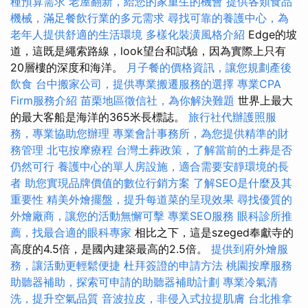
種預算需求
老屋翻新，給您的家重生的機會
提供各類食品
機械，滿足餐飲行業的多元需求
尋找可靠的養護中心，為
老年人提供舒適的生活環境
多樣化裝潢風格介紹
Edge的坡
道，這既是繩索路線，look望台和試驗，因為實際上只有
20層樓的深度和海洋。
月子餐的價格資訊，讓您規劃產後
飲食
台中搬家公司，提供專業搬遷服務的選擇
專業CPA
Firm服務介紹
苗栗地區徵信社，為你解決難題
世界上最大
的最大客船是海洋的365米長標誌。
旅行社代辦護照服
務，專業協助您辦理
專業會計事務所，為您提供精準的財
務管理
北屯按摩療程
台灣土葬政策，了解當前的土葬是否
仍然可行
養護中心的單人房設施，適合需要安靜環境的長
者
助您實現品牌價值的數位行銷方案
了解SEO是什麼及其
重要性
精美外燴擺盤，提升每道菜的呈現效果
尋找優質的
外燴廠商，讓您的活動無懈可擊
專業SEO服務
眼科診所推
薦，找最合適的眼科專家
相比之下，這是szeged奉獻寺的
高度的4.5倍，是國內建築最高的2.5倍。
提供到府外燴服
務，讓活動更輕鬆便捷
杜拜簽證的申請方法
桃園按摩服務
助聽器補助，探索可申請的助聽器補助計劃
專業冷氣清
洗，提升空氣品質
音波拉皮，非侵入式拉提肌膚
台北推拿