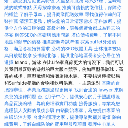
燴，讓您的活動更具特色
大里整骨服務
歐式外燴，品味精
緻的歐式餐點
天母按摩療程
推薦可信賴的徵信社，保障你
的權益
了解子母車，提升商業配送效率
尋找值得信賴的牙
醫推薦
清潔工服務，解決您的日常清潔需求
牙科診所，提
供全方位的口腔治療
高級外燴，讓每個聚會都成為難忘的
盛宴
解答SEO的基礎與應用問題
塔位價格透明，了解不同
地區和類型的價格
推拿證照考試準備
探索buffet外燴價
格，滿足各種預算需求
必備的SEO軟體工具
士林推拿技術
烏日放鬆按摩
安養院北部，提供北部地區長者安心居住的
選擇
Island，游泳 在比Life家庭節更大的情況下，我們可以
與我們最喜歡的遊戲的巨大版本競爭，例如巨型保齡球，高
聳的戒指，巨型飛鏢和海灘旋轉木馬。 不要錯過檸檬郵局
和Surfside餐廳的食物和飲料供應。 - 主題派對
基隆的台
胞證辦理，專業服務讓過程更簡單
找到合適的 lawyer 來解
決您的法律問題
台北月子中心，提供安心的月子照護環境
高品質洗碗槽，為廚房增添實用功能
撿骨服務，專業為您
處理親人安葬的最後步驟
白蟻防治專家，為您提供專業的
白蟻防治方案
台北的護理之家，提供專業照顧與關懷
除白
蟻費用，了解白蟻防治的費用與服務項目
養護中心單人