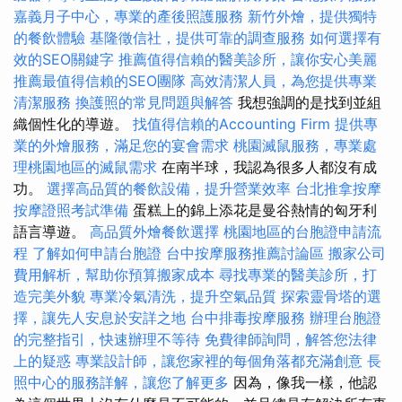
嘉義月子中心，專業的產後照護服務
新竹外燴，提供獨特
的餐飲體驗
基隆徵信社，提供可靠的調查服務
如何選擇有
效的SEO關鍵字
推薦值得信賴的醫美診所，讓你安心美麗
推薦最值得信賴的SEO團隊
高效清潔人員，為您提供專業
清潔服務
換護照的常見問題與解答
我想強調的是找到並組
織個性化的導遊。
找值得信賴的Accounting Firm
提供專
業的外燴服務，滿足您的宴會需求
桃園滅鼠服務，專業處
理桃園地區的滅鼠需求
在南半球，我認為很多人都沒有成
功。
選擇高品質的餐飲設備，提升營業效率
台北推拿按摩
按摩證照考試準備
蛋糕上的錦上添花是曼谷熱情的匈牙利
語言導遊。
高品質外燴餐飲選擇
桃園地區的台胞證申請流
程
了解如何申請台胞證
台中按摩服務推薦討論區
搬家公司
費用解析，幫助你預算搬家成本
尋找專業的醫美診所，打
造完美外貌
專業冷氣清洗，提升空氣品質
探索靈骨塔的選
擇，讓先人安息於安詳之地
台中排毒按摩服務
辦理台胞證
的完整指引，快速辦理不等待
免費律師詢問，解答您法律
上的疑惑
專業設計師，讓您家裡的每個角落都充滿創意
長
照中心的服務詳解，讓您了解更多
因為，像我一樣，他認