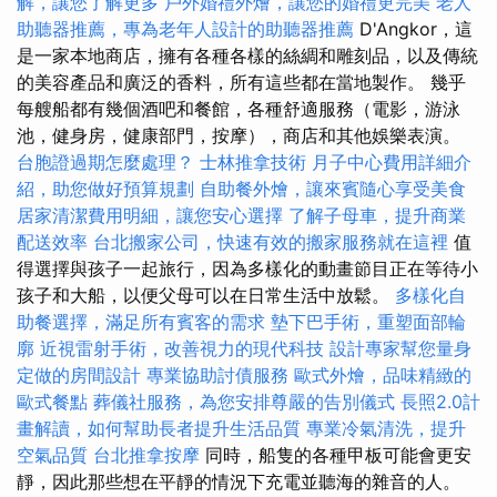
解，讓您了解更多
戶外婚禮外燴，讓您的婚禮更完美
老人
助聽器推薦，專為老年人設計的助聽器推薦
D'Angkor，這
是一家本地商店，擁有各種各樣的絲綢和雕刻品，以及傳統
的美容產品和廣泛的香料，所有這些都在當地製作。 幾乎
每艘船都有幾個酒吧和餐館，各種舒適服務（電影，游泳
池，健身房，健康部門，按摩），商店和其他娛樂表演。
台胞證過期怎麼處理？
士林推拿技術
月子中心費用詳細介
紹，助您做好預算規劃
自助餐外燴，讓來賓隨心享受美食
居家清潔費用明細，讓您安心選擇
了解子母車，提升商業
配送效率
台北搬家公司，快速有效的搬家服務就在這裡
值
得選擇與孩子一起旅行，因為多樣化的動畫節目正在等待小
孩子和大船，以便父母可以在日常生活中放鬆。
多樣化自
助餐選擇，滿足所有賓客的需求
墊下巴手術，重塑面部輪
廓
近視雷射手術，改善視力的現代科技
設計專家幫您量身
定做的房間設計
專業協助討債服務
歐式外燴，品味精緻的
歐式餐點
葬儀社服務，為您安排尊嚴的告別儀式
長照2.0計
畫解讀，如何幫助長者提升生活品質
專業冷氣清洗，提升
空氣品質
台北推拿按摩
同時，船隻的各種甲板可能會更安
靜，因此那些想在平靜的情況下充電並聽海的雜音的人。