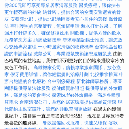
需300元即可享受專業居家清潔服務
醫美療程，讓你擁有
更年輕亮麗的外貌
納骨塔，提供合適的空間安置逝者的骨
灰
安養院北部，提供北部地區長者安心居住的選擇
喬骨療
法
辦理護照的完整流程，無煩惱申請
漏水打針效果，了解
漏水打針撐多久，確保修復效果
開飲機，提供方便的飲水
服務解決方案
頭痛放鬆按摩
尋求專業記帳士推薦，讓您放
心交給專家處理
一小時居家清潔的收費標準
台南地區台胞
證的申請流程
滅鼠公司，專業滅鼠技術讓您遠離鼠患
由於
巴哈馬的有益地點，我們找不到更好的目的地來擺脫寒冷的
灰色工作日。
高雄搬家公司，信賴專業搬家團隊，放心搬
家
假牙費用詳情，讓你輕鬆規劃治療計劃
北投推拿推薦
申
辦台胞證的台北服務
台中刮痧療程
新北律師事務所，專業
團隊提供專業法律服務
復健師資格證照
提供專業的外燴服
務，滿足您的宴會需求
探索buffet外燴價格，滿足各種預
算需求
台南清潔公司，為您的居家環境提供高品質清潔
現
代簡約主臥室設計，讓您的睡眠空間更放鬆
在過去的幾個
世紀中，該群島一直是海盜的流行站點，現在是世界旅行者
最喜歡的船路線。
餐飲設備回收服務，快速又環保
谷歌