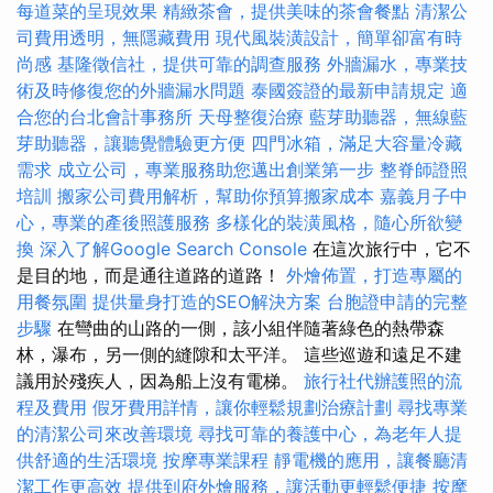
每道菜的呈現效果
精緻茶會，提供美味的茶會餐點
清潔公
司費用透明，無隱藏費用
現代風裝潢設計，簡單卻富有時
尚感
基隆徵信社，提供可靠的調查服務
外牆漏水，專業技
術及時修復您的外牆漏水問題
泰國簽證的最新申請規定
適
合您的台北會計事務所
天母整復治療
藍芽助聽器，無線藍
芽助聽器，讓聽覺體驗更方便
四門冰箱，滿足大容量冷藏
需求
成立公司，專業服務助您邁出創業第一步
整脊師證照
培訓
搬家公司費用解析，幫助你預算搬家成本
嘉義月子中
心，專業的產後照護服務
多樣化的裝潢風格，隨心所欲變
換
深入了解Google Search Console
在這次旅行中，它不
是目的地，而是通往道路的道路！
外燴佈置，打造專屬的
用餐氛圍
提供量身打造的SEO解決方案
台胞證申請的完整
步驟
在彎曲的山路的一側，該小組伴隨著綠色的熱帶森
林，瀑布，另一側的縫隙和太平洋。 這些巡遊和遠足不建
議用於殘疾人，因為船上沒有電梯。
旅行社代辦護照的流
程及費用
假牙費用詳情，讓你輕鬆規劃治療計劃
尋找專業
的清潔公司來改善環境
尋找可靠的養護中心，為老年人提
供舒適的生活環境
按摩專業課程
靜電機的應用，讓餐廳清
潔工作更高效
提供到府外燴服務，讓活動更輕鬆便捷
按摩