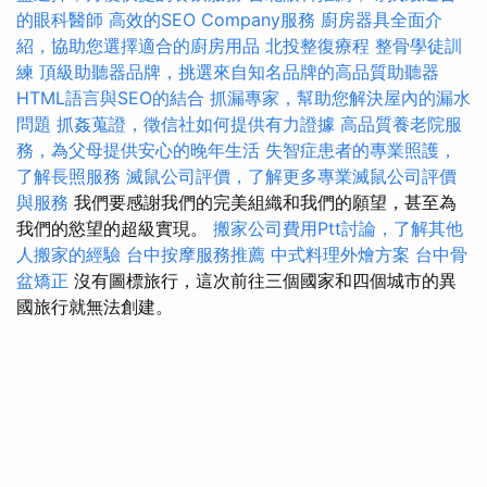
的眼科醫師
高效的SEO Company服務
廚房器具全面介
紹，協助您選擇適合的廚房用品
北投整復療程
整骨學徒訓
練
頂級助聽器品牌，挑選來自知名品牌的高品質助聽器
HTML語言與SEO的結合
抓漏專家，幫助您解決屋內的漏水
問題
抓姦蒐證，徵信社如何提供有力證據
高品質養老院服
務，為父母提供安心的晚年生活
失智症患者的專業照護，
了解長照服務
滅鼠公司評價，了解更多專業滅鼠公司評價
與服務
我們要感謝我們的完美組織和我們的願望，甚至為
我們的慾望的超級實現。
搬家公司費用Ptt討論，了解其他
人搬家的經驗
台中按摩服務推薦
中式料理外燴方案
台中骨
盆矯正
沒有圖標旅行，這次前往三個國家和四個城市的異
國旅行就無法創建。