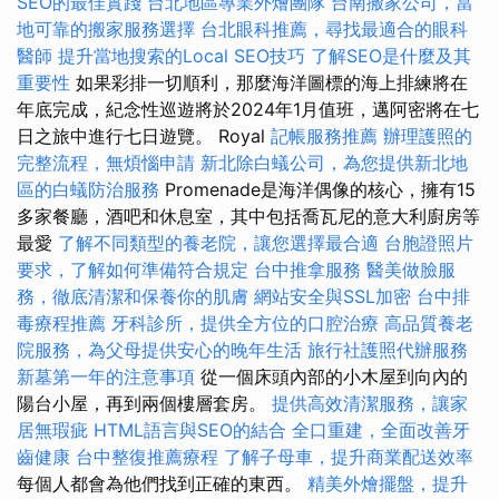
SEO的最佳實踐
台北地區專業外燴團隊
台南搬家公司，當
地可靠的搬家服務選擇
台北眼科推薦，尋找最適合的眼科
醫師
提升當地搜索的Local SEO技巧
了解SEO是什麼及其
重要性
如果彩排一切順利，那麼海洋圖標的海上排練將在
年底完成，紀念性巡遊將於2024年1月值班，邁阿密將在七
日之旅中進行七日遊覽。 Royal
記帳服務推薦
辦理護照的
完整流程，無煩惱申請
新北除白蟻公司，為您提供新北地
區的白蟻防治服務
Promenade是海洋偶像的核心，擁有15
多家餐廳，酒吧和休息室，其中包括喬瓦尼的意大利廚房等
最愛
了解不同類型的養老院，讓您選擇最合適
台胞證照片
要求，了解如何準備符合規定
台中推拿服務
醫美做臉服
務，徹底清潔和保養你的肌膚
網站安全與SSL加密
台中排
毒療程推薦
牙科診所，提供全方位的口腔治療
高品質養老
院服務，為父母提供安心的晚年生活
旅行社護照代辦服務
新墓第一年的注意事項
從一個床頭內部的小木屋到向內的
陽台小屋，再到兩個樓層套房。
提供高效清潔服務，讓家
居無瑕疵
HTML語言與SEO的結合
全口重建，全面改善牙
齒健康
台中整復推薦療程
了解子母車，提升商業配送效率
每個人都會為他們找到正確的東西。
精美外燴擺盤，提升