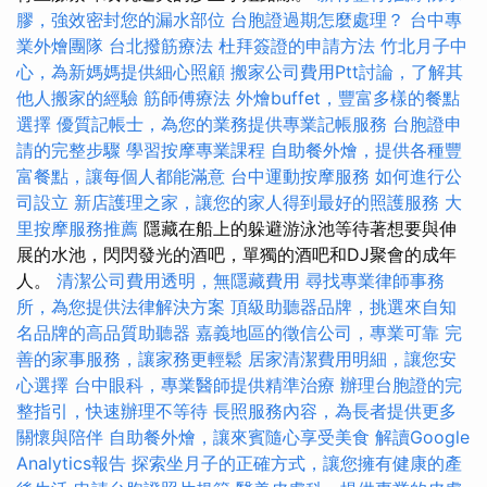
膠，強效密封您的漏水部位
台胞證過期怎麼處理？
台中專
業外燴團隊
台北撥筋療法
杜拜簽證的申請方法
竹北月子中
心，為新媽媽提供細心照顧
搬家公司費用Ptt討論，了解其
他人搬家的經驗
筋師傅療法
外燴buffet，豐富多樣的餐點
選擇
優質記帳士，為您的業務提供專業記帳服務
台胞證申
請的完整步驟
學習按摩專業課程
自助餐外燴，提供各種豐
富餐點，讓每個人都能滿意
台中運動按摩服務
如何進行公
司設立
新店護理之家，讓您的家人得到最好的照護服務
大
里按摩服務推薦
隱藏在船上的躲避游泳池等待著想要與伸
展的水池，閃閃發光的酒吧，單獨的酒吧和DJ聚會的成年
人。
清潔公司費用透明，無隱藏費用
尋找專業律師事務
所，為您提供法律解決方案
頂級助聽器品牌，挑選來自知
名品牌的高品質助聽器
嘉義地區的徵信公司，專業可靠
完
善的家事服務，讓家務更輕鬆
居家清潔費用明細，讓您安
心選擇
台中眼科，專業醫師提供精準治療
辦理台胞證的完
整指引，快速辦理不等待
長照服務內容，為長者提供更多
關懷與陪伴
自助餐外燴，讓來賓隨心享受美食
解讀Google
Analytics報告
探索坐月子的正確方式，讓您擁有健康的產