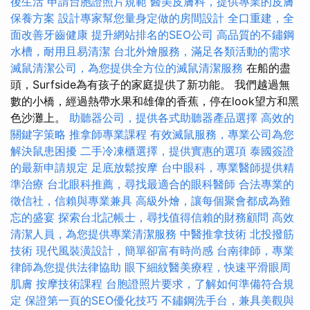
後生活
申請台胞證照片規範
醫美皮膚科，提供專業的皮膚
保養方案
設計專家幫您量身定做的房間設計
全口重建，全
面改善牙齒健康
提升網站排名的SEO公司
高品質的不鏽鋼
水槽，耐用且易清潔
台北外燴服務，滿足各類活動的需求
滅鼠清潔公司，為您提供全方位的滅鼠清潔服務
在船的盡
頭，Surfside為有孩子的家庭提供了新功能。 我們越過無
數的小橋，經過熱帶水果和雄偉的香蕉，停在look望方和黑
色沙灘上。
助聽器公司，提供各式助聽器產品選擇
高效的
關鍵字策略
推拿師專業課程
有效滅鼠服務，專業公司為您
解決鼠患困擾
二手冷凍櫃選擇，提供實惠的選項
泰國簽證
的最新申請規定
足底放鬆按摩
台中眼科，專業醫師提供精
準治療
台北眼科推薦，尋找最適合的眼科醫師
合法專業的
徵信社，信賴與專業兼具
高級外燴，讓每個聚會都成為難
忘的盛宴
探索台北記帳士，尋找值得信賴的財務顧問
高效
清潔人員，為您提供專業清潔服務
中醫推拿技術
北投撥筋
技術
現代風裝潢設計，簡單卻富有時尚感
台南律師，專業
律師為您提供法律協助
眼下細紋醫美療程，快速平滑眼周
肌膚
按摩技術課程
台胞證照片要求，了解如何準備符合規
定
保證第一頁的SEO優化技巧
不鏽鋼洗手台，兼具美觀與