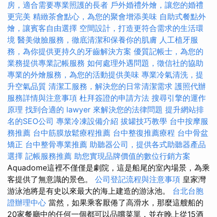
房，適合需要專業照護的長者
戶外婚禮外燴，讓您的婚禮
更完美
精緻茶會點心，為您的聚會增添美味
自助式餐點外
燴，讓賓客自由選擇
空間設計，打造更符合需求的生活環
境
醫美做臉服務，徹底清潔和保養你的肌膚
人工植牙服
務，為你提供更持久的牙齒解決方案
優質記帳士，為您的
業務提供專業記帳服務
如何處理外遇問題，徵信社的協助
專業的外燴服務，為您的活動提供美味
專業冷氣清洗，提
升空氣品質
清潔工服務，解決您的日常清潔需求
護照代辦
服務詳情與注意事項
杜拜簽證的申請方法
搜尋引擎的運作
原理
找到合適的 lawyer 來解決您的法律問題
提升網站排
名的SEO公司
專業冷凍設備介紹
拔罐技巧教學
台中按摩服
務推薦
台中筋膜放鬆療程推薦
台中整復推薦療程
台中骨盆
矯正
台中整骨專業推薦
助聽器公司，提供各式助聽器產品
選擇
記帳服務推薦
助您實現品牌價值的數位行銷方案
Aquadome這裡不僅僅是劇院，這是船尾的室內場景，為乘
客提供了無意識的景色。
公司登記流程與注意事項
皇家灣
游泳池將是有史以來最大的海上建造的游泳池。
台北台胞
證辦理中心
當然，如果乘客厭倦了高滑水，那麼這艘船的
20家餐廳中的任何一個都可以品嚐菜單，並在晚上從15酒