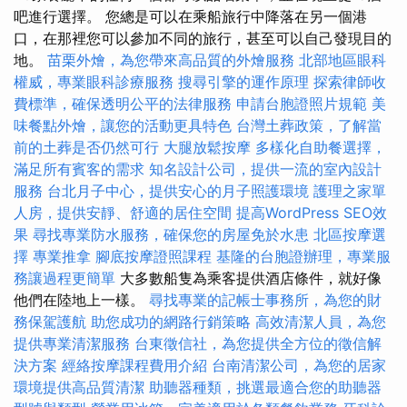
吧進行選擇。 您總是可以在乘船旅行中降落在另一個港
口，在那裡您可以參加不同的旅行，甚至可以自己發現目的
地。
苗栗外燴，為您帶來高品質的外燴服務
北部地區眼科
權威，專業眼科診療服務
搜尋引擎的運作原理
探索律師收
費標準，確保透明公平的法律服務
申請台胞證照片規範
美
味餐點外燴，讓您的活動更具特色
台灣土葬政策，了解當
前的土葬是否仍然可行
大腿放鬆按摩
多樣化自助餐選擇，
滿足所有賓客的需求
知名設計公司，提供一流的室內設計
服務
台北月子中心，提供安心的月子照護環境
護理之家單
人房，提供安靜、舒適的居住空間
提高WordPress SEO效
果
尋找專業防水服務，確保您的房屋免於水患
北區按摩選
擇
專業推拿
腳底按摩證照課程
基隆的台胞證辦理，專業服
務讓過程更簡單
大多數船隻為乘客提供酒店條件，就好像
他們在陸地上一樣。
尋找專業的記帳士事務所，為您的財
務保駕護航
助您成功的網路行銷策略
高效清潔人員，為您
提供專業清潔服務
台東徵信社，為您提供全方位的徵信解
決方案
經絡按摩課程費用介紹
台南清潔公司，為您的居家
環境提供高品質清潔
助聽器種類，挑選最適合您的助聽器