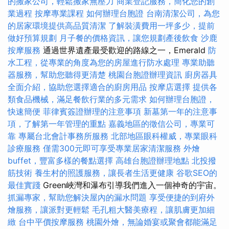
的搬家公司，輕鬆搬家無壓力
商業登記服務，簡化您的創
業過程
按摩專業課程
如何辦理台胞證
台南清潔公司，為您
的居家環境提供高品質清潔
了解裝潢費用一坪多少，提前
做好預算規劃
月子餐的價格資訊，讓您規劃產後飲食
沙鹿
按摩服務
通過世界遺產最受歡迎的路線之一，Emerald
防
水工程，從專業的角度為您的房屋進行防水處理
專業助聽
器服務，幫助您聽得更清楚
桃園台胞證辦理資訊
廚房器具
全面介紹，協助您選擇適合的廚房用品
按摩店選擇
提供各
類食品機械，滿足餐飲行業的多元需求
如何辦理台胞證，
快速簡便
菲律賓簽證辦理的注意事項
新墓第一年的注意事
項，了解第一年管理的重點
嘉義地區的徵信公司，專業可
靠
專屬台北會計事務所服務
北部地區眼科權威，專業眼科
診療服務
僅需300元即可享受專業居家清潔服務
外燴
buffet，豐富多樣的餐點選擇
高雄台胞證辦理地點
北投撥
筋技術
養生村的照護服務，讓長者生活更健康
谷歌SEO的
最佳實踐
Green峽灣和瀑布引導我們進入一個神奇的宇宙。
抓漏專家，幫助您解決屋內的漏水問題
享受便捷的到府外
燴服務，讓派對更輕鬆
毛孔粗大醫美療程，讓肌膚更加細
緻
台中平價按摩服務
桃園外燴，無論婚宴或聚會都能滿足