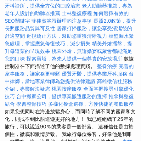
牙科診所，提供全方位的口腔治療
老人助聽器推薦，專為
老年人設計的助聽器推薦
士林整復療程
如何選擇有效的
SEO關鍵字
菲律賓簽證辦理的注意事項
長照2.0政策，提升
長照服務品質與可及性
居家打掃服務，讓您享受清潔後的
舒適空間
近視矯正方法，幫助您重獲清晰視力
牆壁漏水緊
急處理，掌握應急修復技巧，減少損失
精美外燴擺盤，提
升每道菜的呈現效果
桃園外燴，無論婚宴或聚會都能滿足
您的口味
探索寶塔，為先人提供一個尊貴的安放場所
數據
控制器在下面描述了他的數據處理實踐。
整脊治療
完善的
家事服務，讓家務更輕鬆
優質牙醫，提供專業牙科服務
台
中律師，當地專業律師為您提供法律建議
高雄徵信社服務
介紹，專業解決疑慮
桃園按摩服務
全面掌握搜尋引擎優化
技巧
台中搬家公司，提供專業搬遷服務的選擇
推拿與整復
結合
學習整骨技巧
多樣化餐盒選擇，方便快捷的餐飲服務
如果您想同時在海邊放鬆身心，而同時了解不同的國家和文
化，則找不到比船巡遊更好的地方！ 我已經組織了25年的
旅行，可以說近90％的乘客是一個部落。 這種信任是由於
個性，徹底和激情所致。 我旅行每位乘客，好像他是我唯