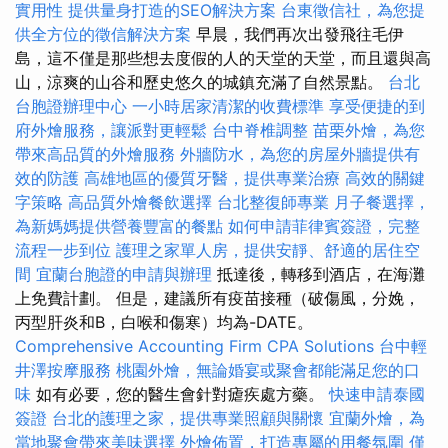
實用性
提供量身打造的SEO解決方案
台東徵信社，為您提
供全方位的徵信解決方案
早晨，我們再次出發飛往毛伊
島，這不僅是那些想去度假的人的天堂的天堂，而且還與高
山，涼爽的山谷和歷史悠久的城鎮充滿了自然景點。
台北
台胞證辦理中心
一小時居家清潔的收費標準
享受便捷的到
府外燴服務，讓派對更輕鬆
台中脊椎調整
苗栗外燴，為您
帶來高品質的外燴服務
外牆防水，為您的房屋外牆提供有
效的防護
高雄地區的優質牙醫，提供專業治療
高效的關鍵
字策略
高品質外燴餐飲選擇
台北整復師專業
月子餐選擇，
為新媽媽提供營養豐富的餐點
如何申請菲律賓簽證，完整
流程一步到位
護理之家單人房，提供安靜、舒適的居住空
間
宜蘭台胞證的申請與辦理
抵達後，轉移到酒店，在海灘
上免費計劃。 但是，建議所有疫苗接種（破傷風，分娩，
丙型肝炎和B，白喉和傷寒）均為-DATE。
Comprehensive Accounting Firm CPA Solutions
台中輕
井澤按摩服務
桃園外燴，無論婚宴或聚會都能滿足您的口
味
如有必要，您的醫生會針對瘧疾處方藥。
快速申請泰國
簽證
台北的護理之家，提供專業照顧與關懷
宜蘭外燴，為
當地聚會帶來美味選擇
外燴佈置，打造專屬的用餐氛圍
僅