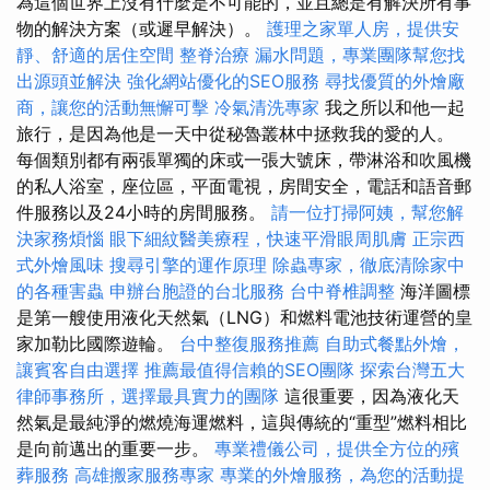
為這個世界上沒有什麼是不可能的，並且總是有解決所有事
物的解決方案（或遲早解決）。
護理之家單人房，提供安
靜、舒適的居住空間
整脊治療
漏水問題，專業團隊幫您找
出源頭並解決
強化網站優化的SEO服務
尋找優質的外燴廠
商，讓您的活動無懈可擊
冷氣清洗專家
我之所以和他一起
旅行，是因為他是一天中從秘魯叢林中拯救我的愛的人。
每個類別都有兩張單獨的床或一張大號床，帶淋浴和吹風機
的私人浴室，座位區，平面電視，房間安全，電話和語音郵
件服務以及24小時的房間服務。
請一位打掃阿姨，幫您解
決家務煩惱
眼下細紋醫美療程，快速平滑眼周肌膚
正宗西
式外燴風味
搜尋引擎的運作原理
除蟲專家，徹底清除家中
的各種害蟲
申辦台胞證的台北服務
台中脊椎調整
海洋圖標
是第一艘使用液化天然氣（LNG）和燃料電池技術運營的皇
家加勒比國際遊輪。
台中整復服務推薦
自助式餐點外燴，
讓賓客自由選擇
推薦最值得信賴的SEO團隊
探索台灣五大
律師事務所，選擇最具實力的團隊
這很重要，因為液化天
然氣是最純淨的燃燒海運燃料，這與傳統的“重型”燃料相比
是向前邁出的重要一步。
專業禮儀公司，提供全方位的殯
葬服務
高雄搬家服務專家
專業的外燴服務，為您的活動提