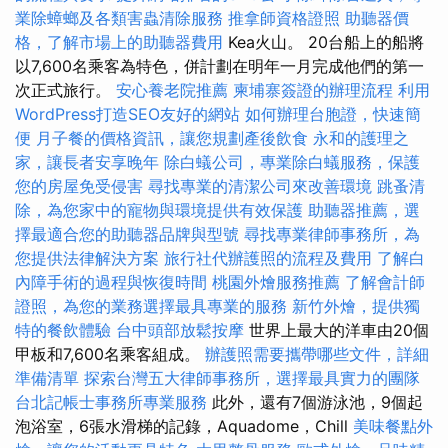
業除蟑螂及各類害蟲清除服務
推拿師資格證照
助聽器價
格，了解市場上的助聽器費用
Kea火山。 20台船上的船將
以7,600名乘客為特色，併計劃在明年一月完成他們的第一
次正式旅行。
安心養老院推薦
柬埔寨簽證的辦理流程
利用
WordPress打造SEO友好的網站
如何辦理台胞證，快速簡
便
月子餐的價格資訊，讓您規劃產後飲食
永和的護理之
家，讓長者安享晚年
除白蟻公司，專業除白蟻服務，保護
您的房屋免受侵害
尋找專業的清潔公司來改善環境
跳蚤清
除，為您家中的寵物與環境提供有效保護
助聽器推薦，選
擇最適合您的助聽器品牌與型號
尋找專業律師事務所，為
您提供法律解決方案
旅行社代辦護照的流程及費用
了解白
內障手術的過程與恢復時間
桃園外燴服務推薦
了解會計師
證照，為您的業務選擇最具專業的服務
新竹外燴，提供獨
特的餐飲體驗
台中頭部放鬆按摩
世界上最大的洋車由20個
甲板和7,600名乘客組成。
辦護照需要攜帶哪些文件，詳細
準備清單
探索台灣五大律師事務所，選擇最具實力的團隊
台北記帳士事務所專業服務
此外，還有7個游泳池，9個起
泡浴室，6張水滑梯的記錄，Aquadome，Chill
美味餐點外