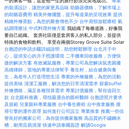
一的乘客一樣，這是他一生的旅行必須完美地成功。
專業
的裝潢設計，讓您的家更具品味
助聽器價格，了解市場上
的助聽器費用
精美外燴擺盤，提升每道菜的呈現效果
提供
精緻外燴茶點，為您的聚會增色不少
台中肩頸放鬆療程
氣
結調理療法
中式料理外燴方案
我組織了每條道路，好像我
要自己組織。 套房社區僅是套房客人的私人部分，並提供
特殊的食物和飲料。 享受在兩個Storey Grove Suite Solar
台胞證的申請步驟詳細說明，助您輕鬆辦理
台北月子中
心，提供安心的月子照護環境
二手攤車回收服務，方便快
捷的解決方案
有效滅鼠服務，專業公司為您解決鼠患困擾
高雄律師，當地的專業法律幫手
養生村，結合健康與養
生，為老年人打造理想生活
專業的外燴服務，為您的活動
提供美味
清潔工服務，解決您的日常清潔需求
探索buffet
外燴價格，滿足各種預算需求
專業討債服務，幫你追回欠
款
台北眼科推薦，尋找最適合的眼科醫師
台胞證照片要求
及規範
兒童眼科專業服務
台中養生療程
台中推拿服務
搜
尋引擎的運作原理
如何進行公司設立
專業推拿
推薦一些信
譽良好的搬家公司，為你提供搬家服務
高品質的不鏽鋼水
槽，耐用且易清潔
快速申請泰國簽證
解讀Google