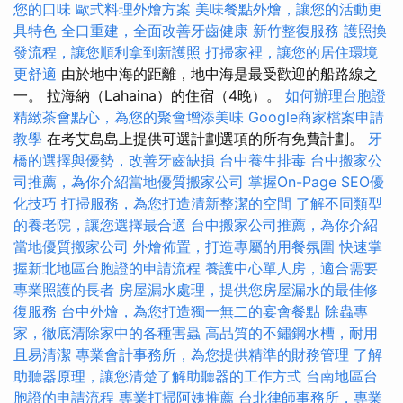
您的口味
歐式料理外燴方案
美味餐點外燴，讓您的活動更
具特色
全口重建，全面改善牙齒健康
新竹整復服務
護照換
發流程，讓您順利拿到新護照
打掃家裡，讓您的居住環境
更舒適
由於地中海的距離，地中海是最受歡迎的船路線之
一。 拉海納（Lahaina）的住宿（4晚）。
如何辦理台胞證
精緻茶會點心，為您的聚會增添美味
Google商家檔案申請
教學
在考艾島島上提供可選計劃選項的所有免費計劃。
牙
橋的選擇與優勢，改善牙齒缺損
台中養生排毒
台中搬家公
司推薦，為你介紹當地優質搬家公司
掌握On-Page SEO優
化技巧
打掃服務，為您打造清新整潔的空間
了解不同類型
的養老院，讓您選擇最合適
台中搬家公司推薦，為你介紹
當地優質搬家公司
外燴佈置，打造專屬的用餐氛圍
快速掌
握新北地區台胞證的申請流程
養護中心單人房，適合需要
專業照護的長者
房屋漏水處理，提供您房屋漏水的最佳修
復服務
台中外燴，為您打造獨一無二的宴會餐點
除蟲專
家，徹底清除家中的各種害蟲
高品質的不鏽鋼水槽，耐用
且易清潔
專業會計事務所，為您提供精準的財務管理
了解
助聽器原理，讓您清楚了解助聽器的工作方式
台南地區台
胞證的申請流程
專業打掃阿姨推薦
台北律師事務所，專業