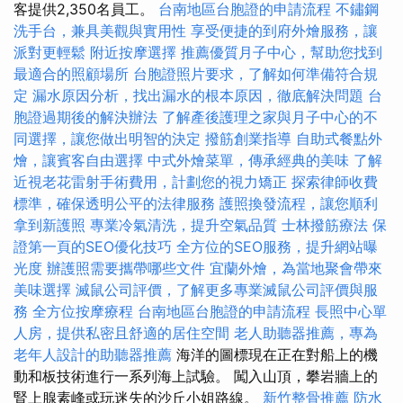
客提供2,350名員工。
台南地區台胞證的申請流程
不鏽鋼
洗手台，兼具美觀與實用性
享受便捷的到府外燴服務，讓
派對更輕鬆
附近按摩選擇
推薦優質月子中心，幫助您找到
最適合的照顧場所
台胞證照片要求，了解如何準備符合規
定
漏水原因分析，找出漏水的根本原因，徹底解決問題
台
胞證過期後的解決辦法
了解產後護理之家與月子中心的不
同選擇，讓您做出明智的決定
撥筋創業指導
自助式餐點外
燴，讓賓客自由選擇
中式外燴菜單，傳承經典的美味
了解
近視老花雷射手術費用，計劃您的視力矯正
探索律師收費
標準，確保透明公平的法律服務
護照換發流程，讓您順利
拿到新護照
專業冷氣清洗，提升空氣品質
士林撥筋療法
保
證第一頁的SEO優化技巧
全方位的SEO服務，提升網站曝
光度
辦護照需要攜帶哪些文件
宜蘭外燴，為當地聚會帶來
美味選擇
滅鼠公司評價，了解更多專業滅鼠公司評價與服
務
全方位按摩療程
台南地區台胞證的申請流程
長照中心單
人房，提供私密且舒適的居住空間
老人助聽器推薦，專為
老年人設計的助聽器推薦
海洋的圖標現在正在對船上的機
動和板技術進行一系列海上試驗。 闖入山頂，攀岩牆上的
腎上腺素峰或玩迷失的沙丘小姐路線。
新竹整骨推薦
防水