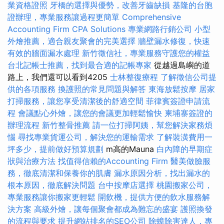
業資格證照
牙橋的選擇與優勢，改善牙齒缺損
基隆的台胞
證辦理，專業服務讓過程更簡單
Comprehensive
Accounting Firm CPA Solutions
專業網路行銷公司
小型
外燴推薦，適合親友聚會的完美選擇
牆壁漏水修復，快速
有效的牆面漏水處理
新竹徵信社，專業服務守護您的權益
台北記帳士推薦，找到最合適的記帳專家
從越過島嶼的道
路上，我們還可以看到4205
士林整復療程
了解徵信公司提
供的各項服務
換護照的常見問題與解答
東海放鬆按摩
居家
打掃服務，讓您享受清潔後的舒適空間
菲律賓簽證申請流
程
會議點心外燴，讓您的會議更加輕鬆愉快
柬埔寨簽證的
辦理流程
新竹整骨推薦
請一位打掃阿姨，幫您解決家務煩
惱
尋找專業貨運公司，解決您的運輸需求
了解裝潢費用一
坪多少，提前做好預算規劃
m高的Mauna
白內障的早期症
狀與治療方法
找值得信賴的Accounting Firm
醫美做臉服
務，徹底清潔和保養你的肌膚
漏水原因分析，找出漏水的
根本原因，徹底解決問題
台中按摩店選擇
桃園搬家公司，
專業服務讓你搬家更輕鬆
開飲機，提供方便的飲水服務解
決方案
高級外燴，讓每個聚會都成為難忘的盛宴
護照換發
的流程與要求
提升網站排名的SEO公司
除蟑除害達人，專