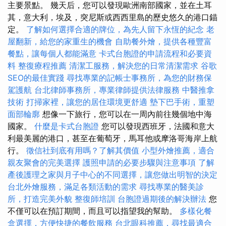
主要景點。 幾天后，您可以發現歐洲南部國家，並在土耳
其，意大利，埃及，突尼斯或西西里島的歷史悠久的港口錨
定。
了解如何選擇合適的牌位，為先人留下永恆的紀念
老
屋翻新，給您的家重生的機會
自助餐外燴，提供各種豐富
餐點，讓每個人都能滿意
卡式台胞證的申請流程和必要資
料
整復療程推薦
清潔工服務，解決您的日常清潔需求
谷歌
SEO的最佳實踐
尋找專業的記帳士事務所，為您的財務保
駕護航
台北律師事務所，專業律師提供法律服務
中醫推拿
技術
打掃家裡，讓您的居住環境更舒適
墊下巴手術，重塑
面部輪廓
想像一下旅行，您可以在一周內前往幾個地中海
國家。
什麼是卡式台胞證
您可以發現西班牙，法國和意大
利最美麗的港口，甚至在葡萄牙，馬耳他或摩洛哥海岸上航
行。
徵信社到底有用嗎？了解其價值
小型外燴推薦，適合
親友聚會的完美選擇
護照申請的必要步驟與注意事項
了解
產後護理之家與月子中心的不同選擇，讓您做出明智的決定
台北外燴服務，滿足各類活動的需求
尋找專業的醫美診
所，打造完美外貌
整復師培訓
台胞證過期後的解決辦法
您
不僅可以在預訂期間，而且可以指望我的幫助。
多樣化餐
盒選擇，方便快捷的餐飲服務
台北眼科推薦，尋找最適合