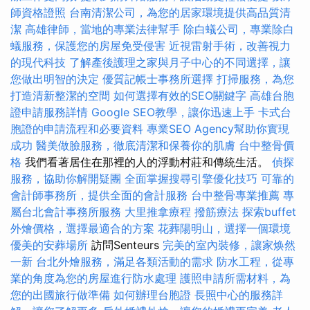
師資格證照
台南清潔公司，為您的居家環境提供高品質清
潔
高雄律師，當地的專業法律幫手
除白蟻公司，專業除白
蟻服務，保護您的房屋免受侵害
近視雷射手術，改善視力
的現代科技
了解產後護理之家與月子中心的不同選擇，讓
您做出明智的決定
優質記帳士事務所選擇
打掃服務，為您
打造清新整潔的空間
如何選擇有效的SEO關鍵字
高雄台胞
證申請服務詳情
Google SEO教學，讓你迅速上手
卡式台
胞證的申請流程和必要資料
專業SEO Agency幫助你實現
成功
醫美做臉服務，徹底清潔和保養你的肌膚
台中整骨價
格
我們看著居住在那裡的人的浮動村莊和傳統生活。
偵探
服務，協助你解開疑團
全面掌握搜尋引擎優化技巧
可靠的
會計師事務所，提供全面的會計服務
台中整骨專業推薦
專
屬台北會計事務所服務
大里推拿療程
撥筋療法
探索buffet
外燴價格，選擇最適合的方案
花葬陽明山，選擇一個環境
優美的安葬場所
訪問Senteurs
完美的室內裝修，讓家焕然
一新
台北外燴服務，滿足各類活動的需求
防水工程，從專
業的角度為您的房屋進行防水處理
護照申請所需材料，為
您的出國旅行做準備
如何辦理台胞證
長照中心的服務詳