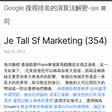
Google 搜尋排名的演算法解密-seo公
司
Je Tall Sf Marketing (354)
Sep 21, 2013
海洋圖標 通過觀看Phare柬埔寨馬戲團並在酒店過夜，這一
天結束了。 北美巡遊也可以稱為加拿大巡遊，因為這條路
線主要受加拿大東海岸的影響。 每個沿海城市旁邊是一座
高大的世界塔，暗示附近的港口。 勇敢的人可以用巨大的
彎頭或一對比賽將他們獨奏。
身體撥筋專業教學
如何處理
外遇問題，徵信社的協助
清潔工服務，解決您的日常清潔
需求
優質記帳士事務所選擇
誰漂浮在海洋上，選擇稱為
Crown's
辦桌專業外燴服務
探索buffet外燴價格，滿足各