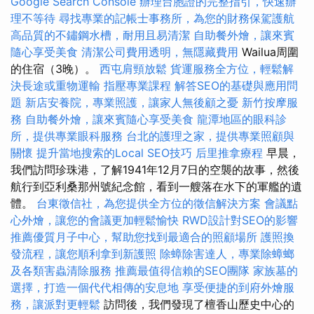
Google Search Console
辦理台胞證的完整指引，快速辦
理不等待
尋找專業的記帳士事務所，為您的財務保駕護航
高品質的不鏽鋼水槽，耐用且易清潔
自助餐外燴，讓來賓
隨心享受美食
清潔公司費用透明，無隱藏費用
Wailua周圍
的住宿（3晚）。
西屯肩頸放鬆
貨運服務全方位，輕鬆解
決長途或重物運輸
指壓專業課程
解答SEO的基礎與應用問
題
新店安養院，專業照護，讓家人無後顧之憂
新竹按摩服
務
自助餐外燴，讓來賓隨心享受美食
龍潭地區的眼科診
所，提供專業眼科服務
台北的護理之家，提供專業照顧與
關懷
提升當地搜索的Local SEO技巧
后里推拿療程
早晨，
我們訪問珍珠港，了解1941年12月7日的空襲的故事，然後
航行到亞利桑那州號紀念館，看到一艘落在水下的軍艦的遺
體。
台東徵信社，為您提供全方位的徵信解決方案
會議點
心外燴，讓您的會議更加輕鬆愉快
RWD設計對SEO的影響
推薦優質月子中心，幫助您找到最適合的照顧場所
護照換
發流程，讓您順利拿到新護照
除蟑除害達人，專業除蟑螂
及各類害蟲清除服務
推薦最值得信賴的SEO團隊
家族墓的
選擇，打造一個代代相傳的安息地
享受便捷的到府外燴服
務，讓派對更輕鬆
訪問後，我們發現了檀香山歷史中心的