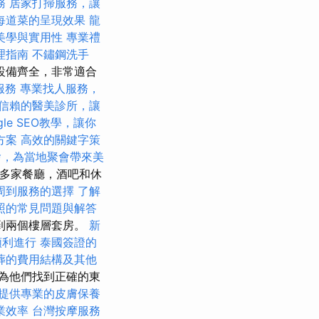
務
居家打掃服務，讓
每道菜的呈現效果
龍
美學與實用性
專業禮
理指南
不鏽鋼洗手
設備齊全，非常適合
服務
專業找人服務，
信賴的醫美診所，讓
gle SEO教學，讓你
方案
高效的關鍵字策
燴，為當地聚會帶來美
15多家餐廳，酒吧和休
周到服務的選擇
了解
照的常見問題與解答
到兩個樓層套房。
新
順利進行
泰國簽證的
葬的費用結構及其他
為他們找到正確的東
提供專業的皮膚保養
業效率
台灣按摩服務