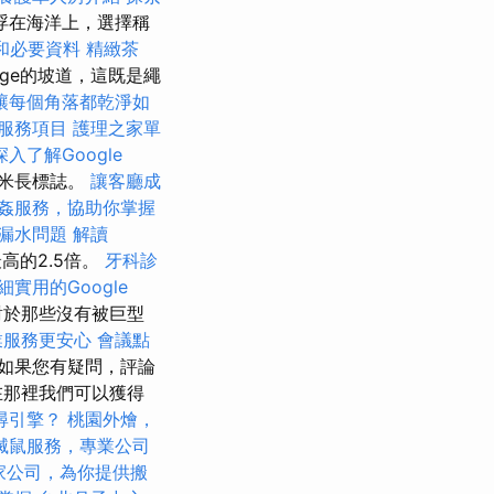
浮在海洋上，選擇稱
和必要資料
精緻茶
dge的坡道，這既是繩
讓每個角落都乾淨如
服務項目
護理之家單
深入了解Google
5米長標誌。
讓客廳成
姦服務，協助你掌握
漏水問題
解讀
高的2.5倍。
牙科診
細實用的Google
對於那些沒有被巨型
業服務更安心
會議點
如果您有疑問，評論
在那裡我們可以獲得
尋引擎？
桃園外燴，
滅鼠服務，專業公司
家公司，為你提供搬