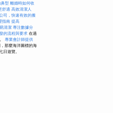
的鼻型
離婚時如何收
更舒適
高效清潔人
公司，快速有效的搬
理指南
提高
易清潔
專注數據分
發的流程與要求
在過
線。
專業會計師提供
，那麼海洋圖標的海
行七日遊覽。