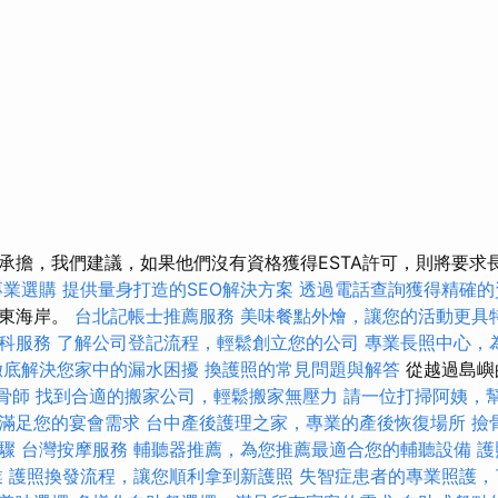
承擔，我們建議，如果他們沒有資格獲得ESTA許可，則將要求
專業選購
提供量身打造的SEO解決方案
透過電話查詢獲得精確的
的東海岸。
台北記帳士推薦服務
美味餐點外燴，讓您的活動更具
科服務
了解公司登記流程，輕鬆創立您的公司
專業長照中心，
徹底解決您家中的漏水困擾
換護照的常見問題與解答
從越過島嶼
骨師
找到合適的搬家公司，輕鬆搬家無壓力
請一位打掃阿姨，
滿足您的宴會需求
台中產後護理之家，專業的產後恢復場所
撿
驟
台灣按摩服務
輔聽器推薦，為您推薦最適合您的輔聽設備
護
業
護照換發流程，讓您順利拿到新護照
失智症患者的專業照護，