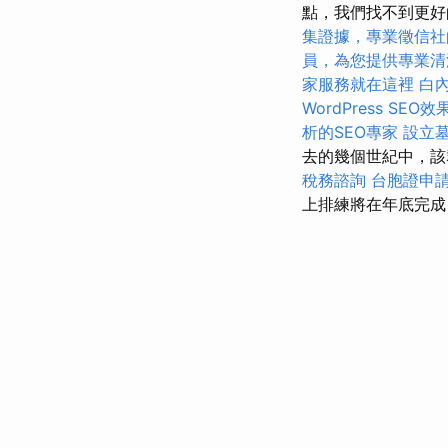
點，我們找不到更好
集證據，專業徵信社
員，為您提供專業清
家服務就在這裡
白
WordPress SEO效
析的SEO專家
設立
去的幾個世紀中，該
稅務諮詢
台胞證申
上排練將在年底完成