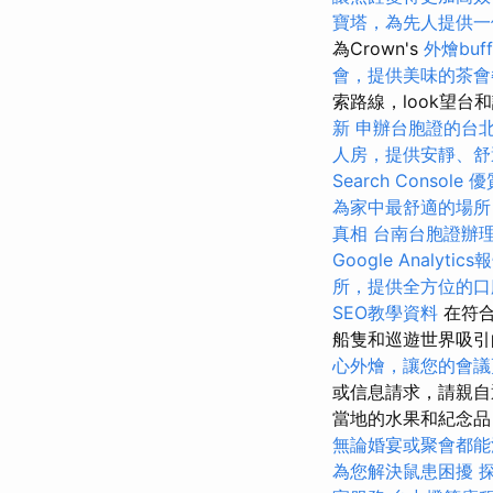
寶塔，為先人提供一
為Crown's
外燴bu
會，提供美味的茶會
索路線，look望
新
申辦台胞證的台
人房，提供安靜、舒
Search Console
優
為家中最舒適的場所
真相
台南台胞證辦
Google Analytics
所，提供全方位的口
SEO教學資料
在符合
船隻和巡遊世界吸引
心外燴，讓您的會議
或信息請求，請親自
當地的水果和紀念品
無論婚宴或聚會都能
為您解決鼠患困擾