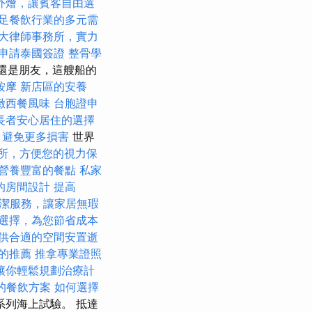
外燴，讓賓客自由選
足餐飲行業的多元需
大律師事務所，實力
申請泰國簽證
整骨學
妻還是朋友，這艘船的
按摩
新店區的安養
緻西餐風味
台胞證申
長者安心居住的選擇
，避免更多損害
世界
所，方便您的視力保
營養豐富的餐點
私家
的房間設計
提高
潔服務，讓家居無瑕
選擇，為您節省成本
供合適的空間安置逝
隊的推薦
推拿專業證照
讓你輕鬆規劃治療計
的餐飲方案
如何選擇
列海上試驗。 抵達