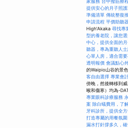
家服務
台中撥筋療
提供安心的月子照護
準備清單
傳統整復
申請流程
平價助聽
High'Akaka
尋找專
型的養老院，讓您選
中心，提供全面的月
聽器，專為重聽人士
心單人房，適合需要
透明報價
會議點心
的Waipio山谷的景
客自由選擇
專業會
傍晚，然後轉移到威
喉和傷寒）均為-DA
專業眼科診療服務
案
除白蟻費用，了
牙科診所，提供全方
打造專屬的用餐氛圍
漏水打針撐多久，確