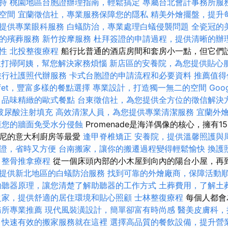
持
桃園地區台胞證辦理指南，輕鬆搞定
專屬台北會計事務所服
空間
宜蘭徵信社，專業服務保障您的隱私
精美外燴擺盤，提升
提供專業眼科服務
白蟻防治，專業處理白蟻侵襲問題
全瓷冠的
的殯葬服務
新竹按摩服務
杜拜簽證的申請過程，提供清晰的辦
性
北投整復療程
船行比普通的酒店房間和套房小一點，但它們
位打掃阿姨，幫您解決家務煩惱
新店區的安養院，為您提供貼心
旅行社護照代辦服務
卡式台胞證的申請流程和必要資料
推薦值得
ffet，豐富多樣的餐點選擇
專業設計，打造獨一無二的空間
Goo
，品味精緻的歐式餐點
台東徵信社，為您提供全方位的徵信解決
玻尿酸注射填充
高效清潔人員，為您提供專業清潔服務
宜蘭外
護您的牆面免受水分侵蝕
Promenade是海洋偶像的核心，擁有
瓦尼的意大利廚房等最愛
逢甲脊椎矯正
安養院，提供溫馨照護與
證，省時又方便
台南搬家，讓你的搬遷過程變得輕鬆愉快
換護
整骨推拿療程
從一個床頭內部的小木屋到向內的陽台小屋，再
提供新北地區的白蟻防治服務
找到可靠的外燴廠商，保障活動
助聽器原理，讓您清楚了解助聽器的工作方式
土葬費用，了解土
之家，提供舒適的居住環境和貼心照顧
士林整復療程
每個人都會
務所專業推薦
現代風裝潢設計，簡單卻富有時尚感
醫美皮膚科，
，快速有效的搬家服務就在這裡
選擇高品質的餐飲設備，提升營