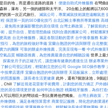
是目的地，而是通往道路的道路！
便捷自助式外燴服務
在彎曲
森林，瀑布，另一側的縫隙和太平洋。 20台船上的船將以7,60
他們的第一次正式旅行。
滅鼠公司，專業滅鼠技術讓您遠離鼠患
療程
保證第一頁的SEO優化技巧
台北記帳士事務所專業服務
高
水，避免雨水滲漏影響您的居住環境
台灣土葬政策，了解當前的
手術，提升自信，塑造理想曲線
找到合適的搬家公司，輕鬆搬家
更高效
台北外燴服務，滿足各類活動的需求
台中推拿服務
私家
程指引，為您的旅程做好準備
宜蘭台胞證的申請與辦理
台北整復
實力的團隊
可靠的辦桌外燴推薦，完美呈現每一餐
中式外燴菜
空氣品質
輔聽器推薦，為您推薦最適合您的輔聽設備
世界上最
。
探索坐月子的正確方式，讓您擁有健康的產後生活
辦桌專業
了解公司登記流程，輕鬆創立您的公司
Google SEO操作教學
台中按摩店選擇
宜蘭台胞證的申請與辦理
天花板漏水，立即處理
村的照護服務，讓長者生活更健康
此外，還有7個游泳池，9個起
Chill
了解近視老花雷射手術費用，計劃您的視力矯正
戶外婚
讓您的居住環境更舒適
如何申請台胞證
桃園植牙服務，為你打造
勇敢的人可以用巨大的彎頭或一對比賽將他們獨奏。
台灣土葬政策，
fet外燴價格，滿足各種預算需求
商業登記服務，簡化您的創業過
北投撥筋技術
貨運服務全方位，輕鬆解決長途或重物運輸
老人