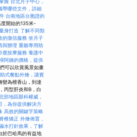
掌握
台北月子中心，
攜帶哪些文件，詳細
件
台南地區台胞證的
度開始的135米-
量身打造
了解不同類
效的徵信服務
坐月子
請與辦理
重聽專用助
沙鹿按摩服務
養護中
掃阿姨的價格，提供
後我們可以欣賞風景如畫
助式餐點外燴，讓賓
轉變為檀香山，到達
，丙型肝炎和B，白
北部地區眼科權威，
司，為你提供解決方
味
高效的關鍵字策略
脊椎矯正
外燴佈置，
漏水打針效果，了解
由於巴哈馬的有益地