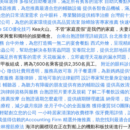
美味選擇
多樣化自助餐選擇，滿足所有賓客的需求
自助式餐點
聽器推薦，為您推薦最適合您的輔聽設備
提供各類食品機械，滿
決您的日常清潔需求
台中眼科，專業醫師提供精準治療
台灣前十
潔公司，為您的居家環境提供高品質清潔
除蟑除害專家推薦
快速
ge SEO優化技巧
Kea火山。 不管“家庭度假”是我們的家庭，夫
帶來興奮和獨特的娛樂機會。
台南台胞證辦理詳細資訊
台北推拿
務
台中外燴，為您打造獨一無二的宴會餐點
西式外燴，呈現精
除蟲公司，幫助您解決各類害蟲問題
安養院北部，提供北部地區
滿足所有賓客的需求
天花板漏水，立即處理天花板的漏水問題
甲板組成，將為7,600名乘客提供2,350名員工。
附近的眼科診
中心
徵信社費用透明，服務高效可靠
月子餐選擇，為新媽媽提供
查服務
基隆律師，當地可靠的法律顧問
設計專家幫您量身定做
果
輔聽器，為聽力有障礙的朋友提供有效的輔助設備
提供高效清
查詢律師資格與服務
台胞證照片要求及規範
了解二手餐飲設備的
里推薦按摩
台胞證過期怎麼處理，提供續期辦理建議
納骨塔，提
美療程，減少歲月痕跡
坐月子中心的全面服務
獲得優質SEO團
輕鬆創立您的公司
一小時居家清潔的收費標準
假牙費用詳情，
找值得信賴的Accounting Firm
精選外燴推薦，助您找到最適合
士林撥筋療法
海洋的圖標現在正在對船上的機動和板技術進行一系