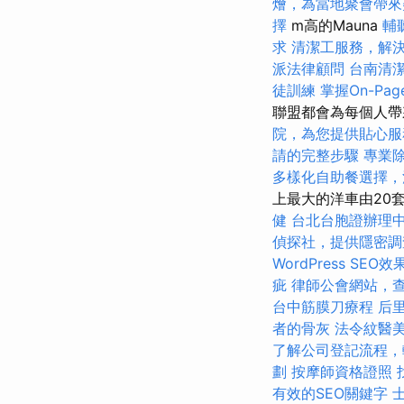
燴，為當地聚會帶來
擇
m高的Mauna
輔
求
清潔工服務，解
派法律顧問
台南清
徒訓練
掌握On-Pa
聯盟都會為每個人
院，為您提供貼心服
請的完整步驟
專業
多樣化自助餐選擇，
上最大的洋車由20套
健
台北台胞證辦理
偵探社，提供隱密調
WordPress SEO效
疵
律師公會網站，
台中筋膜刀療程
后
者的骨灰
法令紋醫
了解公司登記流程，
劃
按摩師資格證照
有效的SEO關鍵字