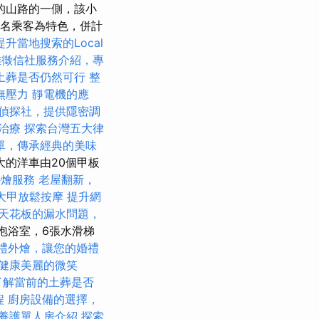
的山路的一側，該小
0名乘客為特色，併計
提升當地搜索的Local
雄徵信社服務介紹，專
土葬是否仍然可行
整
無壓力
靜電機的應
偵探社，提供隱密調
治療
探索台灣五大律
單，傳承經典的美味
大的洋車由20個甲板
外燴服務
老屋翻新，
大甲放鬆按摩
提升網
天花板的漏水問題，
泡浴室，6張水滑梯
禮外燴，讓您的婚禮
健康美麗的微笑
了解當前的土葬是否
程
廚房設備的選擇，
養護單人房介紹
探索