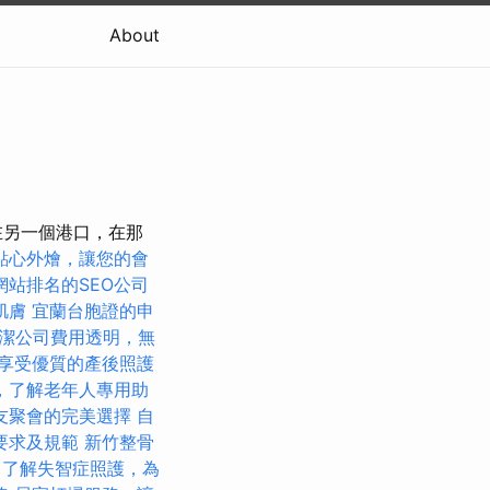
About
在另一個港口，在那
點心外燴，讓您的會
網站排名的SEO公司
肌膚
宜蘭台胞證的申
潔公司費用透明，無
享受優質的產後照護
，了解老年人專用助
友聚會的完美選擇
自
要求及規範
新竹整骨
了解失智症照護，為