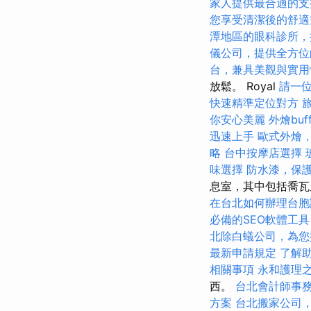
家人提供最合適的支
您享受清潔後的舒適
潭地區的眼科診所，
儀公司，提供全方位
台，兼具美觀與實用
放鬆。 Royal
請一
快速精準定位對方
你安心美麗
外燴bu
迅速上手
歐式外燴
略
台中按摩店選擇
味選擇
防水漆，保
息室，其中包括喬
在台北如何辦理台胞
必備的SEO軟體工具
北除白蟻公司，為您
最新申請規定
了解
相關事項
永和護理
西。
台北會計師事
方案
台北搬家公司