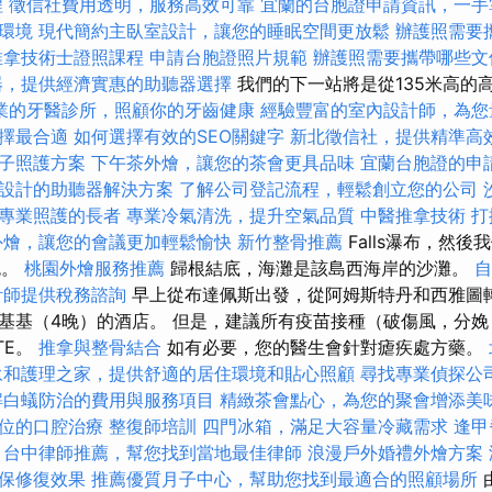
程
徵信社費用透明，服務高效可靠
宜蘭的台胞證申請資訊，一手
環境
現代簡約主臥室設計，讓您的睡眠空間更放鬆
辦護照需要
推拿技術士證照課程
申請台胞證照片規範
辦護照需要攜帶哪些文
器，提供經濟實惠的助聽器選擇
我們的下一站將是從135米高的高
業的牙醫診所，照顧你的牙齒健康
經驗豐富的室內設計師，為您
擇最合適
如何選擇有效的SEO關鍵字
新北徵信社，提供精準高
子照護方案
下午茶外燴，讓您的茶會更具品味
宜蘭台胞證的申
設計的助聽器解決方案
了解公司登記流程，輕鬆創立您的公司
專業照護的長者
專業冷氣清洗，提升空氣品質
中醫推拿技術
打
外燴，讓您的會議更加輕鬆愉快
新竹整骨推薦
Falls瀑布，然
色。
桃園外燴服務推薦
歸根結底，海灘是該島西海岸的沙灘。
自
計師提供稅務諮詢
早上從布達佩斯出發，從阿姆斯特丹和西雅圖
基基（4晚）的酒店。 但是，建議所有疫苗接種（破傷風，分娩
TE。
推拿與整骨結合
如有必要，您的醫生會針對瘧疾處方藥。
永和護理之家，提供舒適的居住環境和貼心照顧
尋找專業偵探公
解白蟻防治的費用與服務項目
精緻茶會點心，為您的聚會增添美
位的口腔治療
整復師培訓
四門冰箱，滿足大容量冷藏需求
逢甲
台中律師推薦，幫您找到當地最佳律師
浪漫戶外婚禮外燴方案
保修復效果
推薦優質月子中心，幫助您找到最適合的照顧場所