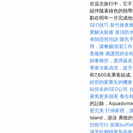
在這次旅行中，它不
組伴隨著綠色的熱帶
劃在明年一月完成
SEO技巧
新竹推拿
業解決疑慮
屋頂防
脊師證照培訓
隆乳
用，讓餐廳清潔工作
查服務
換護照的全
師事務所，選擇最具
專業冷氣清洗，提升
和7,600名乘客組成
給您的家重生的機會
站排名的SEO公司
避免更多損害
養生
的記錄，Aquadome，
更完美
打掃家裡，
Island，游泳 
仍然可行
探索buf
讓烹飪變得更加高效