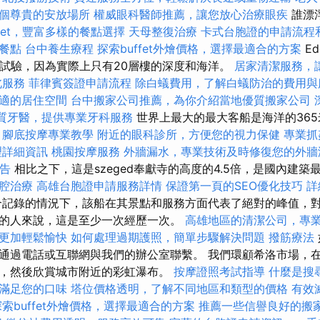
個尊貴的安放場所
權威眼科醫師推薦，讓您放心治療眼疾
誰漂
ffet，豐富多樣的餐點選擇
天母整復治療
卡式台胞證的申請流程
餐點
台中養生療程
探索buffet外燴價格，選擇最適合的方案
E
台和試驗，因為實際上只有20層樓的深度和海洋。
居家清潔服務，
北服務
菲律賓簽證申請流程
除白蟻費用，了解白蟻防治的費用與
適的居住空間
台中搬家公司推薦，為你介紹當地優質搬家公司
質牙醫，提供專業牙科服務
世界上最大的最大客船是海洋的36
腳底按摩專業教學
附近的眼科診所，方便您的視力保健
專業抓
理詳細資訊
桃園按摩服務
外牆漏水，專業技術及時修復您的外牆
報告
相比之下，這是szeged奉獻寺的高度的4.5倍，是國內建築最
腔治療
高雄台胞證申請服務詳情
保證第一頁的SEO優化技巧
詳
記錄的情況下，該船在其景點和服務方面代表了絕對的峰值，
的人來說，這是至少一次經歷一次。
高雄地區的清潔公司，專
更加輕鬆愉快
如何處理過期護照，簡單步驟解決問題
撥筋療法
通過電話或互聯網與我們的辦公室聯繫。 我們環顧希洛市場，
，然後欣賞城市附近的彩虹瀑布。
按摩證照考試指導
什麼是搜
滿足您的口味
塔位價格透明，了解不同地區和類型的價格
有效
探索buffet外燴價格，選擇最適合的方案
推薦一些信譽良好的搬