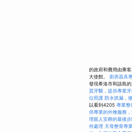
的政府和費用由乘客
大使館。
廚房器具
發現希洛市和該島
質牙醫，提供專業牙
位照護
防水抓漏，
以看到4205
專業整
供專業的外燴服務，
理親人安葬的最後步
何處理
天母整骨專