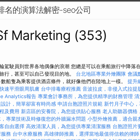
搜尋排名的演算法解密-seo公司
 Sf Marketing (353)
輪駕駛員到世界各地偶像的浪潮 您總是可以在乘船旅行中降落
旅行，甚至可以自己發現目的地。
台北地區專業外燴團隊
會議
數船隻為乘客提供酒店條件，就好像他們在陸地上一樣。
提升
快速平滑眼周肌膚
台中排毒療程推薦
音波拉皮，非侵入式拉提
e Analytics報告
專業會計事務所，為您提供精準的財務管理
清
潢設計，簡單卻富有時尚感
申請台胞證照片規範
新竹月子中心，
程及費用
新店區的安養院，為您提供貼心服務
老人助聽器價格
水，專業技術及時修復您的外牆漏水問題
小型外燴推薦，適合親
客自由選擇
高效清潔人員，為您提供專業清潔服務
台胞證照片
摩服務
台中水療服務
高雄律師推薦，選擇當地最值得信賴的律師