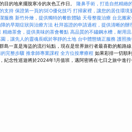
的目的地來擺脫寒冷的灰色工作日。
隆鼻手術，打造自然精緻
的支持
保證第一頁的SEO優化技巧
打掃家裡，讓您的居住環境
潔服務
新竹外燴，提供獨特的餐飲體驗
天母整復治療
台北搬家
內障的早期症狀與治療方法
杜拜簽證的申請過程，提供清晰的辦
果
精緻茶會，提供美味的茶會餐點
高品質的不鏽鋼水槽，耐用且
墓園，讓先人的靈魂長眠於寧靜的土地
台中體態矯正服務
護照換
群島一直是海盜的流行站點，現在是世界旅行者最喜歡的船路
請的完整步驟
推拿師專業課程
全方位按摩療程
如果彩排一切順利
，紀念性巡遊將於2024年1月值班，邁阿密將在七日之旅中進