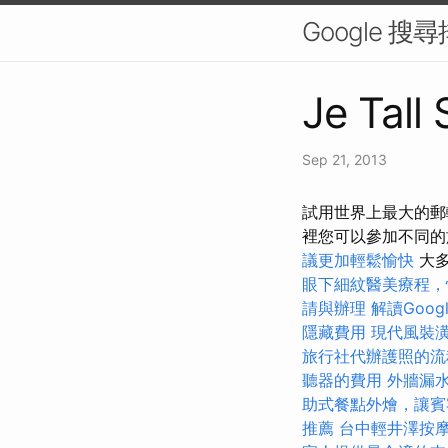
Google 
Je Tall
Sep 21, 2013
試用世界上最大的郵
裡您可以參加不同的
議更加輕鬆愉快
大多
眼下細紋醫美療程，
請與辦理
解讀Googl
隱藏費用
現代風裝
旅行社代辦護照的流
聽器的費用
外牆漏
助式餐點外燴，讓賓
推薦
台中輕井澤按