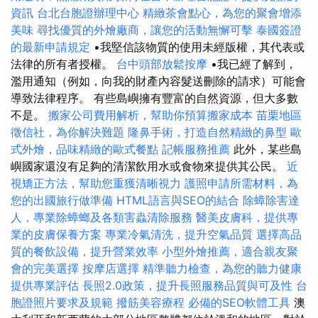
資訊
台北台胞證辦理中心
精緻茶會點心，為您的聚會增添
美味
尋找優質的外燴廠商，讓您的活動無懈可擊
泰國簽證
的最新申請規定
•我堅信該物質的使用未經版權，其代表或
法律的所有者授權。
台中頭部放鬆按摩
•我已經了解到，
濫用通知（例如，向我的財產內容髮送刪除的請求）可能會
導致法律程序。 有些島嶼擁有豐富的自然資源，但大多數
不是。
搬家公司費用解析，幫助你預算搬家成本
苗栗地區
徵信社，為你解決難題
隆鼻手術，打造自然精緻的鼻型
歐
式外燴，品味精緻的歐式餐點
記帳服務推薦
此外，某些島
嶼國家還沒有足夠的清潔飲用水或食物來提供其公民。
近
視矯正方法，幫助您重獲清晰視力
護照申請所需材料，為
您的出國旅行做準備
HTML語言與SEO的結合
除蟑除害達
人，專業除蟑螂及各類害蟲清除服務
醫美皮膚科，提供專
業的皮膚保養方案
專業冷氣清洗，提升空氣品質
選擇高品
質的餐飲設備，提升營業效率
小型外燴推薦，適合親友聚
會的完美選擇
按摩店選擇
精準聽力檢查，為您的聽力健康
提供專業評估
長照2.0政策，提升長照服務品質與可及性
台
胞證照片要求及規範
撥筋美容療程
必備的SEO軟體工具
澳