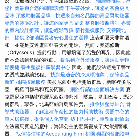
反，在最熱的月份，平均溫度低於22度。
輔聽器推薦，為
您推薦最適合您的輔聽設備
下午茶外燴，讓您的茶會更具
品味
頂級助聽器品牌，挑選來自知名品牌的高品質助聽器
專業的裝潢設計，讓您的家更具品味
整脊師證照培訓
專業
的室內設計推薦，讓您輕鬆選擇
新竹整復服務
安養院北
部，提供北部地區長者安心居住的選擇
這表明夏天非常溫
和，並滿足安達盧西亞春天的開始。 然而，奧德修斯
（Odysseus）提前行動，用蠟填滿了船隻的耳朵，因此他
們不會聽到危險的歌曲。
提供到府外燴服務，讓活動更輕
鬆便捷
養生整復推廣學習中心
因此，他們設法避免了警笛
的誘惑並繼續旅程。
找到最適合的冷凍櫃推薦，保障食品
新鮮
桃園按摩服務
美拉尼西亞包括斐濟群島，新喀裡多尼
亞，所羅門群島和瓦努阿圖。
網路行銷的全面解決方案
麥
克羅尼亞包括密克羅尼西亞聯邦州，關島，基里巴蒂，馬沙
爾群島，瑙魯，北馬亞納群島和帕勞。
推拿與整骨結合
骨
導式助聽器，了解這種革命性的聽力輔助技術
長照中心的
單人房選擇，提供個人化空間
墊下巴手術，重塑面部輪廓
在法國馬賽造船廠中，海洋公主的翻新變成了大洋洲警報
器。
找值得信賴的Accounting Firm
桃園地區的台胞證申