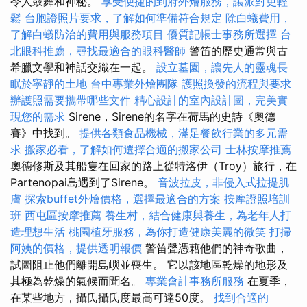
令人鼓舞和神秘。
享受便捷的到府外燴服務，讓派對更輕
鬆
台胞證照片要求，了解如何準備符合規定
除白蟻費用，
了解白蟻防治的費用與服務項目
優質記帳士事務所選擇
台
北眼科推薦，尋找最適合的眼科醫師
警笛的歷史通常與古
希臘文學和神話交織在一起。
設立墓園，讓先人的靈魂長
眠於寧靜的土地
台中專業外燴團隊
護照換發的流程與要求
辦護照需要攜帶哪些文件
精心設計的室內設計圖，完美實
現您的需求
Sirene，Sirene的名字在荷馬的史詩《奧德
賽》中找到。
提供各類食品機械，滿足餐飲行業的多元需
求
搬家必看，了解如何選擇合適的搬家公司
士林按摩推薦
奧德修斯及其船隻在回家的路上從特洛伊（Troy）旅行，在
Partenopai島遇到了Sirene。
音波拉皮，非侵入式拉提肌
膚
探索buffet外燴價格，選擇最適合的方案
按摩證照培訓
班
西屯區按摩推薦
養生村，結合健康與養生，為老年人打
造理想生活
桃園植牙服務，為你打造健康美麗的微笑
打掃
阿姨的價格，提供透明報價
警笛聲憑藉他們的神奇歌曲，
試圖阻止他們離開島嶼並喪生。 它以該地區乾燥的地形及
其極為乾燥的氣候而聞名。
專業會計事務所服務
在夏季，
在某些地方，攝氏攝氏度最高可達50度。
找到合適的