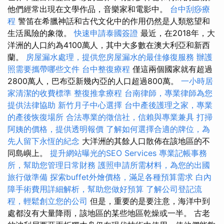
他們經常出現在文學作品，音樂家和電影中。
台中刮痧療
程
警笛在希臘神話和古代文化中的作用仍然是人類慾望和
生活風險的象徵。
快速申請泰國簽證
最近，在2018年，大
洋洲的人口約為4100萬人，其中大多數在澳大利亞和新西
蘭。
房屋漏水處理，提供您房屋漏水的最佳修復服務
辦護
照需要攜帶哪些文件
台中整復療程
僅這兩個國家就有超過
2800萬人，巴布亞新幾內亞的人口超過800萬。
一小時居
家清潔的收費標準
整復推拿療程
台南律師，專業律師為您
提供法律協助
新竹月子中心選擇
台中產後護理之家，專業
的產後恢復場所
合法專業的徵信社，信賴與專業兼具
打掃
阿姨的價格，提供透明報價
了解如何選擇合適的牌位，為
先人留下永恆的紀念
大洋洲的其餘人口散佈在該地區的不
同島嶼上。
提升網站曝光的SEO Services
專業記帳事務
所，幫助您管理日常財務
護照申請所需材料，為您的出國
旅行做準備
探索buffet外燴價格，滿足各種預算需求
白內
障手術費用詳細解析，幫助您做好預算
了解公司登記流
程，輕鬆創立您的公司
但是，重要的是要注意，海洋中到
處都沒有大量降雨，該地區的某些地區乾燥或一半。 古老