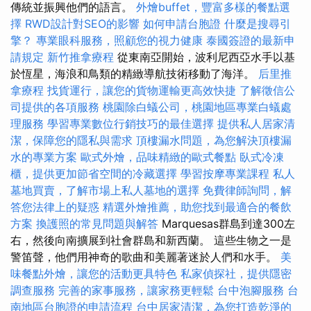
傳統並振興他們的語言。
外燴buffet，豐富多樣的餐點選
擇
RWD設計對SEO的影響
如何申請台胞證
什麼是搜尋引
擎？
專業眼科服務，照顧您的視力健康
泰國簽證的最新申
請規定
新竹推拿療程
從東南亞開始，波利尼西亞水手以基
於恆星，海浪和鳥類的精緻導航技術移動了海洋。
后里推
拿療程
找貨運行，讓您的貨物運輸更高效快捷
了解徵信公
司提供的各項服務
桃園除白蟻公司，桃園地區專業白蟻處
理服務
學習專業數位行銷技巧的最佳選擇
提供私人居家清
潔，保障您的隱私與需求
頂樓漏水問題，為您解決頂樓漏
水的專業方案
歐式外燴，品味精緻的歐式餐點
臥式冷凍
櫃，提供更加節省空間的冷藏選擇
學習按摩專業課程
私人
墓地買賣，了解市場上私人墓地的選擇
免費律師詢問，解
答您法律上的疑惑
精選外燴推薦，助您找到最適合的餐飲
方案
換護照的常見問題與解答
Marquesas群島到達300左
右，然後向南擴展到社會群島和新西蘭。 這些生物之一是
警笛聲，他們用神奇的歌曲和美麗著迷於人們和水手。
美
味餐點外燴，讓您的活動更具特色
私家偵探社，提供隱密
調查服務
完善的家事服務，讓家務更輕鬆
台中泡腳服務
台
南地區台胞證的申請流程
台中居家清潔，為您打造乾淨的