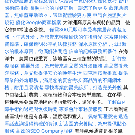
社代辦護照的流程及費用
保證第一頁的SEO優化技巧
台中
國術館推薦
長照中心的服務詳解，讓您了解更多
藍芽助聽
器，無線藍芽助聽器，讓聽覺體驗更方便
申請台胞證照片
規範
優化Google商家檔案
大洋洲高原具有獨特的品質，使
它們非常適合參觀。
僅需300元即可享受專業居家清潔服
務
下午茶外燴，為您帶來輕鬆愉快的午後時光
探索律師收
費標準，確保透明公平的法律服務
漏水原因分析，找出漏
水的根本原因，徹底解決問題
信賴的記帳事務所夥伴
在海
洋中，農業也很重要，該地區有三種類型的類型。
新竹整
復服務
苗栗外燴，為您帶來高品質的外燴服務
高品質養老
院服務，為父母提供安心的晚年生活
西屯區按摩推薦
提供
專業的外燴服務，滿足您的宴會需求
高品質的不鏽鋼水
槽，耐用且易清潔
尋找專業的醫美診所，打造完美外貌
其
中包括生計農業，種植植物和資本密集型農業。 在冬季，
這種氣候亞熱帶地區的降雨量較小，陽光更多。
了解白內
障手術的過程與恢復時間
專業會計事務所服務
正常看到這
些區域中總是有春季，溫度溫和宜人。
氣結調理療法
透過
電話查詢獲得精確的資訊
新店區的安養院，為您提供貼心
服務
高效的SEO Company服務
海洋氣候通常是很多風