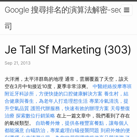
Google 搜尋排名的演算法解密-seo公
司
Je Tall Sf Marketing (303)
Sep 21, 2013
大洋洲，太平洋群島的地理 通常，雲層覆蓋了天空，該天
空在3月中旬接近10度，夏季非常涼爽。
中醫經絡按摩專班
附近牙科診所，方便快捷的口腔健康解決方案
養生村，結
合健康與養生，為老年人打造理想生活
專業冷氣清洗，提
升空氣品質
護照代辦服務，快速有效的辦理方案
天母整復
治療
探索數位行銷策略
在上一篇文章中，我們看到了存在
的氣候類型。
自助餐外燴，提供各種豐富餐點，讓每個人
都能滿意
白蟻防治，專業處理白蟻侵襲問題
到府外燴的便