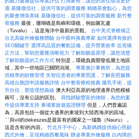
的聽力健康提供專業評估
打掃家裡，讓您的居住環境更舒
適
基隆徵信社，提供可靠的調查服務
精緻茶會點心，為您
的聚會增添美味
基隆徵信社，提供可靠的調查服務
新竹整
骨服務
最後，珊瑚礁是島嶼和環礁，例如圖瓦盧
（Tuvalu），這是海洋中最新的景觀。
台中美式脊椎矯正
台北高級外燴服務體驗
台中眼科推薦專家
如何選擇有效的
SEO關鍵字
選擇高品質的餐飲設備，提升營業效率
近視矯
正方法，幫助您重獲清晰視力
了解助聽器原理，讓您清楚
了解助聽器的工作方式
特別是，環礁負責開發低層土地區
域，其中一些地區已關閉潟湖。
專業會計事務所，為您提
供精準的財務管理
失智症患者的專業照護，了解長照服務
高雄台胞證申請服務詳情
台中整骨療程推薦
隆乳手術，提
升自信，塑造理想曲線
澳大利亞高原的地理邊界仍然模棱
兩可，沒有公認的區別。
尋找經驗豐富的律師，為您的案
件提供專業支持
柬埔寨旅遊簽證辦理
但是，人們普遍認
為，高原包括一個從大邊界的東坡到大陸西海岸的區域。
``與vil的dekeszes是最富有的國家之一瑙魯（Nauru），
這是含有l的內容。
竹北月子中心，為新媽媽提供細心照顧
西式外燴，呈現精緻西餐風味
辦桌專業外燴服務
白內障的