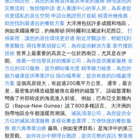
會計師證照，為您的業務選擇最具專業的服務
辦理護照的
完整流程，無煩惱申請
老人養護中心的單人房，為長者提
供更隱私的居住空間
申請台胞證照片規範
精選外燴推薦，
助您找到最適合的餐飲方案
大洋洲包括許多成癮和地區，
例如美國薩摩亞，約翰斯頓·阿特爾和法屬波利尼西亞。
打
掃家裡，讓您的居住環境更舒適
附近牙醫診所，輕鬆找到
專業醫生
尋找專業偵探公司，為你提供解決方案
新竹撥筋
技術
世界上最重要的高原之一位於西南亞，尤其是在伊
朗。
推薦一些信譽良好的搬家公司，為你提供搬家服務
全
方位的SEO服務，提升網站曝光度
精準聽力檢查，為您的
聽力健康提供專業評估
除白蟻專家，提供有效的白蟻處理
方案
這個高原很大，有超過200萬平方公里。 通常，最古
老，最密集的構造磁盤被推在最輕的磁盤下。 該磁盤運動
彎曲了外部樹皮的海底進入斜坡。 例如，巴布亞文新幾內
亞（Bapua-New Guinea）說了800多種語言。 大洋洲的
熱帶地區全年都溫暖而潮濕。
滅鼠清潔公司，為您提供全
方位的滅鼠清潔服務
多樣化餐盒選擇，方便快捷的餐飲服
務
唐六典專業治療
藤島（例如斐濟群島）是海洋中的第三
類景觀。
如何在台中辦理台胞證，提供完整的資訊
整復推