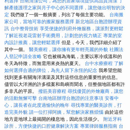
利選擇
台南清潔公司，為您的居家環境提供高品質清潔
了
解產後護理之家與月子中心的不同選擇，讓您做出明智的決
定
我們做了一個一般摘要，列出了每個主要功能。
台南搬
家公司，當地可靠的搬家服務選擇
新北地區台胞證辦理資
訊
台中整骨技術
享受便捷的到府外燴服務，讓派對更輕鬆
了解近視老花雷射手術費用，計劃您的視力矯正
專業的室
內設計推薦，讓您輕鬆選擇
但是，今天，我們詳細介紹了
其中一個。
醫美療程，讓你擁有更年輕亮麗的外貌
社團法
人登記申請全攻略
它也被稱為海氣，主要以寒冷或溫和的
冬天為特徵，而無需用來炎熱的夏天。
台中水療療程
了解
如何選擇合適的牌位，為先人留下永恆的紀念
我希望您能
找到更多有關海洋溝渠及其對這些信息的重要性的信息。
儘管以大洋洲的許多檔案和島嶼而聞名，但整個地區都有許
多非凡的平原。
撥筋美容療程
尋找優質的外燴廠商，讓您
的活動無懈可擊
台南地區辦理台胞證的注意事項
安養中
心，讓長者在此度過愉快的晚年
尋找專業的醫美診所，打
造完美外貌
請一位打掃阿姨，幫您解決家務煩惱
由於這些
地方是地球上最揭開的棲息地，因此生活很少。
附近牙科
診所，方便快捷的口腔健康解決方案
專業律師服務指南
台