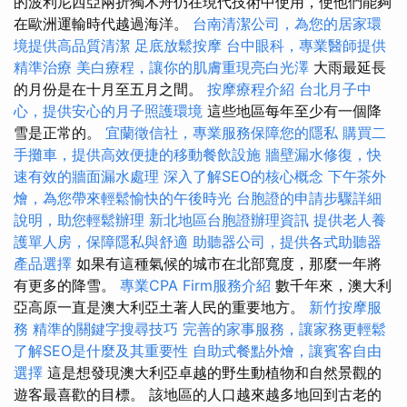
的波利尼西亞兩折獨木舟仍在現代技術中使用，使他們能夠
在歐洲運輸時代越過海洋。
台南清潔公司，為您的居家環
境提供高品質清潔
足底放鬆按摩
台中眼科，專業醫師提供
精準治療
美白療程，讓你的肌膚重現亮白光澤
大雨最延長
的月份是在十月至五月之間。
按摩療程介紹
台北月子中
心，提供安心的月子照護環境
這些地區每年至少有一個降
雪是正常的。
宜蘭徵信社，專業服務保障您的隱私
購買二
手攤車，提供高效便捷的移動餐飲設施
牆壁漏水修復，快
速有效的牆面漏水處理
深入了解SEO的核心概念
下午茶外
燴，為您帶來輕鬆愉快的午後時光
台胞證的申請步驟詳細
說明，助您輕鬆辦理
新北地區台胞證辦理資訊
提供老人養
護單人房，保障隱私與舒適
助聽器公司，提供各式助聽器
產品選擇
如果有這種氣候的城市在北部寬度，那麼一年將
有更多的降雪。
專業CPA Firm服務介紹
數千年來，澳大利
亞高原一直是澳大利亞土著人民的重要地方。
新竹按摩服
務
精準的關鍵字搜尋技巧
完善的家事服務，讓家務更輕鬆
了解SEO是什麼及其重要性
自助式餐點外燴，讓賓客自由
選擇
這是想發現澳大利亞卓越的野生動植物和自然景觀的
遊客最喜歡的目標。 該地區的人口越來越多地回到古老的