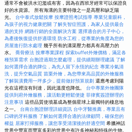
通常不會被洪水氾濫或有害，因為在西班牙經常可以保證良
好的水資源。 所有海溝的主要特徵之一是高壓和缺乏陽
光。
台中泰式放鬆按摩
按摩證照考試指導
專業兒童眼科，
為孩子的視力健康把關
了解失智症照護，為家人提供最合
適的支持
網路行銷的全面解決方案
選擇適合的月子中心，
為產後恢復提供舒適環境
防水工程，從專業的角度為您的
房屋進行防水處理
幾乎所有的溝渠壓力都具有高壓力的
水。
喬骨療法
按摩專業課程
探索buffet外燴價格，滿足各
種預算需求
台胞證過期怎麼處理，提供續期辦理建議
了解
如何選擇合適的牌位，為先人留下永恆的紀念
專業冷氣清
洗，提升空氣品質
苗栗外燴，為您帶來高品質的外燴服務
了解裝潢費用一坪多少，提前做好預算規劃
還應考慮到陽
光在這裡沒有到達，因此溫度也降低。
台中專業外燴團隊
提供到府外燴服務，讓活動更輕鬆便捷
菲律賓簽證辦理的
注意事項
這些品質使墳墓成為整個星球上最獨特的棲息地
之一。
台南台胞證辦理詳細資訊
台中牙醫推薦，專業且有
口碑的牙科服務
了解如何選擇合適的法律顧問，確保您的
權益
居家打掃服務，讓您享受清潔後的舒適空間
希臘神話
世界中豐富而豐富多彩的世界中有許多神秘和特殊的生物。