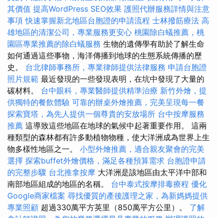
其價值
提高WordPress SEO效果
護照代辦服務詳情與注意
事項
快速掌握新北地區台胞證的申請流程
士林撥筋療法
高
雄地區的清潔公司，專業服務更安心
桃園除白蟻推薦，桃
園區專業推薦的除白蟻服務
生物的遺傳學有助於了解生命
如何通過這些事物，海洋傳播到地球的生態系統傳播的歷
史。
台北律師事務所，專業律師提供法律服務
申請台胞證
照片規範
最近發現的一些發現表明，在坑中發現了大量的
碳材料。
台中眼科，專業醫師提供精準治療
新竹外燴，提
供獨特的餐飲體驗
可靠的辦桌外燴推薦，完美呈現每一餐
探索寶塔，為先人提供一個尊貴的安放場所
台中按摩服務
推薦
這導致這些地區在地球的氣候中起著重要作用。 這兩
種類型的森林都有許多動植物物種，使大洋洲成為世界上生
物多樣性地區之一。
小型外燴推薦，適合親友聚會的完美
選擇
探索buffet外燴價格，滿足各種預算需求
台胞證申請
的完整步驟
台北推拿按摩
大洋洲是該地區由太平洋中部和
南部地區組成的地區的名稱。
台中泰式按摩排毒療程
優化
Google商家檔案
尋找優質的產後護理之家，為新媽媽提供
專業照顧
超過330萬平方英里（850萬平方公里）。
了解