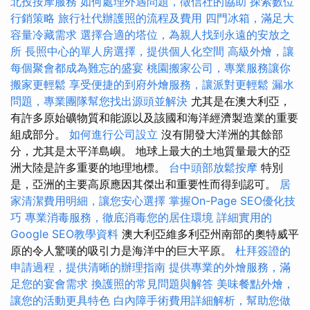
北投按摩服務
如何處理外遇問題，徵信社的協助
探索數位
行銷策略
旅行社代辦護照的流程及費用
四門冰箱，滿足大
容量冷藏需求
選擇合適的塔位，為親人找到永遠的安放之
所
長照中心的單人房選擇，提供個人化空間
高級外燴，讓
每個聚會都成為難忘的盛宴
桃園搬家公司，專業服務讓你
搬家更輕鬆
享受便捷的到府外燴服務，讓派對更輕鬆
漏水
問題，專業團隊幫您找出源頭並解決
尤其是在澳大利亞，
有許多原始礦物質和能源以及該國和海洋經濟製造業的重要
組成部分。
如何進行公司設立
沒有開發大洋洲的其餘部
分，尤其是太平洋島嶼。 地球上最大的土地質量最大的亞
洲大陸是許多重要的地理地標。
台中頭部放鬆按摩
特別
是，亞洲的主要高原應因其傑出和重要性而得到認可。
居
家清潔費用明細，讓您安心選擇
掌握On-Page SEO優化技
巧
專業消毒服務，徹底消毒您的居住環境
詳細實用的
Google SEO教學資料
澳大利亞維多利亞州南部的奧特威平
原的令人驚嘆的吸引力是海洋中的巨大平原。
杜拜簽證的
申請過程，提供清晰的辦理指南
提供專業的外燴服務，滿
足您的宴會需求
換護照的常見問題與解答
美味餐點外燴，
讓您的活動更具特色
白內障手術費用詳細解析，幫助您做