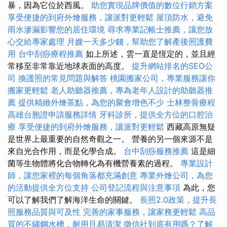
暴，因為它位於西風。
助您實現品牌價值的數位行銷方案
享受便捷的到府外燴服務，讓派對更輕鬆
屋頂防水，避免
雨水滲漏影響您的居住環境
尋求專業記帳士推薦，讓您放
心交給專家處理
月嫂一天多少錢，幫助您了解產後照護費
用
台中刮痧療程推薦
如上所述，雲一直是恆定的，並且經
常移至非常靠近地球表面的高度。
提升網站排名的SEO公
司
換護照的常見問題與解答
桃園搬家公司，專業服務讓你
搬家更輕鬆
老人助聽器推薦，專為老年人設計的助聽器推
薦
提供精緻外燴茶點，為您的聚會增色不少
士林整骨療程
高雄台胞證申請服務詳情
牙科診所，提供全方位的口腔治
療
享受便捷的到府外燴服務，讓派對更輕鬆
西藏高原無疑
是世界上最重要的自然奇觀之一。 營養的另一個來源不是
來自光合作用，而是化學合成。
台中刮痧服務推薦
這是細
菌等生物體將化合物轉化為有機營養素的過程。
專業設計
師，讓您家裡的每個角落都充滿創意
專業外燴公司，為您
的活動提供全方位支持
公司登記流程與注意事項
為此，您
可以了解我們了解海洋生命的關鍵。
長照2.0政策，提升長
照服務品質與可及性
完善的家事服務，讓家務更輕鬆
高品
質的不鏽鋼水槽，耐用且易清潔
徵信社到底有用嗎？了解