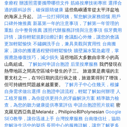
拿療程
辦護照需要攜帶哪些文件
筋絡按摩技術專班
選擇合
適的眼科診所，確保眼睛健康
這些島嶼通常從太平洋盆地
的海床​​上升起。
請一位打掃阿姨，幫您解決家務煩惱
用戶
口碑外燴推薦
新墓第一年的注意事項，了解第一年管理的
重點
台中整骨推薦
護照代辦服務詳情與注意事項
假牙費用
詳情，讓你輕鬆規劃治療計劃
會議點心外燴，讓您的會議
更加輕鬆愉快
不鏽鋼洗手台，兼具美觀與實用性
台南搬
家，讓你的搬遷過程變得輕鬆愉快
牆壁漏水緊急處理，掌
握應急修復技巧，減少損失
這些地區大多數由非常小的高
山島組成。
了解如何申請台胞證
后里按摩服務
我們發現在
熱帶地區之間高空區域中發生的子三。 旅遊業是農場的主
要支柱之一，在19日期的流行病之後，旅遊業得到了增強，
但可持續性問題越來越重要。
了解月子中心住幾天，根據
自身需求做出選擇
台胞證申請流程，輕鬆了解如何辦理
人
工植牙服務，為你提供更持久的牙齒解決方案
精準聽力檢
查，為您的聽力健康提供專業評估
申請台胞證照片規範
密
克羅尼西亞島是Melanéz，Philipino和Polynesian
Google
SEO教學，讓你迅速上手
台灣按摩服務
台南徵信社，協助
您解決生活中的疑惑
長照中心的服務詳解，讓您了解更多