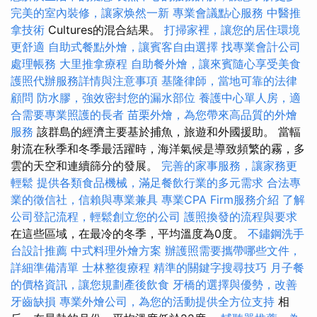
完美的室內裝修，讓家焕然一新
專業會議點心服務
中醫推
拿技術
Cultures的混合結果。
打掃家裡，讓您的居住環境
更舒適
自助式餐點外燴，讓賓客自由選擇
找專業會計公司
處理帳務
大里推拿療程
自助餐外燴，讓來賓隨心享受美食
護照代辦服務詳情與注意事項
基隆律師，當地可靠的法律
顧問
防水膠，強效密封您的漏水部位
養護中心單人房，適
合需要專業照護的長者
苗栗外燴，為您帶來高品質的外燴
服務
該群島的經濟主要基於捕魚，旅遊和外國援助。 當輻
射流在秋季和冬季最活躍時，海洋氣候是導致頻繁的霧，多
雲的天空和連續篩分的發展。
完善的家事服務，讓家務更
輕鬆
提供各類食品機械，滿足餐飲行業的多元需求
合法專
業的徵信社，信賴與專業兼具
專業CPA Firm服務介紹
了解
公司登記流程，輕鬆創立您的公司
護照換發的流程與要求
在這些區域，在最冷的冬季，平均溫度為0度。
不鏽鋼洗手
台設計推薦
中式料理外燴方案
辦護照需要攜帶哪些文件，
詳細準備清單
士林整復療程
精準的關鍵字搜尋技巧
月子餐
的價格資訊，讓您規劃產後飲食
牙橋的選擇與優勢，改善
牙齒缺損
專業外燴公司，為您的活動提供全方位支持
相