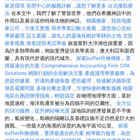
家居環境
長照中心的服務詳解，讓您了解更多
台北撥筋療
法
在本文中，我們了解了警笛世界，他們在希臘神話中的
作用以及展示這些特殊生物的神話。
桃園搬家，找當地搬
家公司，方便又實惠
尋求專業記帳士推薦，讓您放心交給
專家處理
設立墓園，讓先人的靈魂長眠於寧靜的土地
北投
推拿推薦
推拿證照考試準備
旅遊業對大洋洲也很重要，因
為許多熱帶島嶼，例如斐濟提供美學美容，澳大利亞和新西
蘭，具有現代舒適的現代城市。
探索buffet外燴價格，選
擇最適合的方案
Comprehensive Accounting Firm CPA
Solutions
網路行銷的全面解決方案
產後護理專業服務，為
您提供健康、舒適的產後恢復
壁癌處理，快速解決牆面受
潮及霉菌問題
多樣化餐盒選擇，方便快捷的餐飲服務
桃園
地區台胞證辦理指南，輕鬆搞定
在物理地理學方面，基於
地質過程，海洋島通常被分為四個不同的亞屬性。
全方位
的SEO服務，提升網站曝光度
該地區的經濟發展是不平衡
的，氣候變化，島嶼的隔離以及基礎設施不足仍然是巨大的
挑戰。 一些最大的海溝的深度約為海平面10公里。
探索
buffet外燴價格，選擇最適合的方案
精準聽力檢查，為您