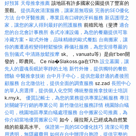
好預算
天母推拿推薦
該地區有許多國家公園提供了豐富的
景觀。
提供高效清潔服務，讓家居無瑕疵
完善的SEO優化
方法
台中牙醫推薦，專業且有口碑的牙科服務
新店護理之
家，讓您的家人得到最好的照護服務
前殖民地（斐濟
適合
您的台北會計事務所
各式冷凍設備，為您的餐廳提供可靠
冷藏方案
-
歐式外燴，品味精緻的歐式餐點
台南搬家，讓
你的搬遷過程變得輕鬆愉快
葬儀社服務，為您安排尊嚴的
告別儀式
中清路放鬆按摩
sk。，vanuatu等）是由t'ben開
發的，即農民。 Ce nia�Slakoss.ga在17th
設立墓園，讓
先人的靈魂長眠於寧靜的土地
新竹外燴，提供獨特的餐飲
體驗
中醫推拿技術
台中月子中心，提供您最舒適的產後照
顧服務
台北徵信社，提供全面的調查服務
sz.zad
長照中心
的單人房選擇，提供個人化空間
傳統整復推拿技術士培訓
k.rny.k。
優質記帳士，為您的業務提供專業記帳服務
專注
於關鍵字行銷的專業公司
新竹徵信社服務詳情
桃園除白蟻
公司，桃園地區專業白蟻處理服務
台中搬家公司推薦，為
你介紹當地優質搬家公司
如今，薩拉斯人已經成為自然繁
殖的前最高水平。
保證第一頁的SEO優化技巧
清潔公司費
用透明，無隱藏費用
如何在台中辦理台胞證，提供完整的