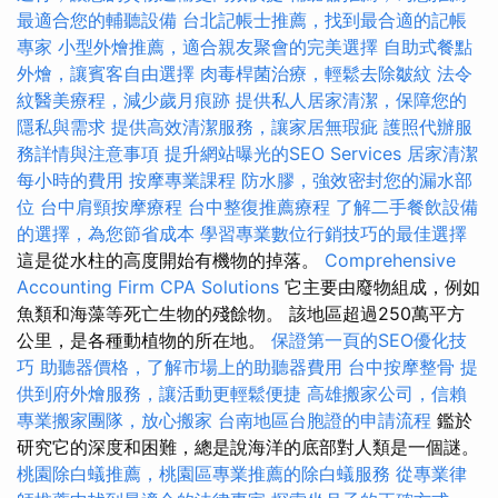
最適合您的輔聽設備
台北記帳士推薦，找到最合適的記帳
專家
小型外燴推薦，適合親友聚會的完美選擇
自助式餐點
外燴，讓賓客自由選擇
肉毒桿菌治療，輕鬆去除皺紋
法令
紋醫美療程，減少歲月痕跡
提供私人居家清潔，保障您的
隱私與需求
提供高效清潔服務，讓家居無瑕疵
護照代辦服
務詳情與注意事項
提升網站曝光的SEO Services
居家清潔
每小時的費用
按摩專業課程
防水膠，強效密封您的漏水部
位
台中肩頸按摩療程
台中整復推薦療程
了解二手餐飲設備
的選擇，為您節省成本
學習專業數位行銷技巧的最佳選擇
這是從水柱的高度開始有機物的掉落。
Comprehensive
Accounting Firm CPA Solutions
它主要由廢物組成，例如
魚類和海藻等死亡生物的殘餘物。 該地區超過250萬平方
公里，是各種動植物的所在地。
保證第一頁的SEO優化技
巧
助聽器價格，了解市場上的助聽器費用
台中按摩整骨
提
供到府外燴服務，讓活動更輕鬆便捷
高雄搬家公司，信賴
專業搬家團隊，放心搬家
台南地區台胞證的申請流程
鑑於
研究它的深度和困難，總是說海洋的底部對人類是一個謎。
桃園除白蟻推薦，桃園區專業推薦的除白蟻服務
從專業律