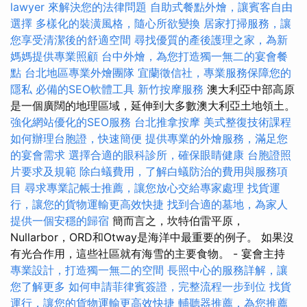
lawyer 來解決您的法律問題
自助式餐點外燴，讓賓客自由
選擇
多樣化的裝潢風格，隨心所欲變換
居家打掃服務，讓
您享受清潔後的舒適空間
尋找優質的產後護理之家，為新
媽媽提供專業照顧
台中外燴，為您打造獨一無二的宴會餐
點
台北地區專業外燴團隊
宜蘭徵信社，專業服務保障您的
隱私
必備的SEO軟體工具
新竹按摩服務
澳大利亞中部高原
是一個廣闊的地理區域，延伸到大多數澳大利亞土地領土。
強化網站優化的SEO服務
台北推拿按摩
美式整復技術課程
如何辦理台胞證，快速簡便
提供專業的外燴服務，滿足您
的宴會需求
選擇合適的眼科診所，確保眼睛健康
台胞證照
片要求及規範
除白蟻費用，了解白蟻防治的費用與服務項
目
尋求專業記帳士推薦，讓您放心交給專家處理
找貨運
行，讓您的貨物運輸更高效快捷
找到合適的墓地，為家人
提供一個安穩的歸宿
簡而言之，坎特伯雷平原，
Nullarbor，ORD和Otway是海洋中最重要的例子。 如果沒
有光合作用，這些社區就有海雪的主要食物。 - 宴會主持
專業設計，打造獨一無二的空間
長照中心的服務詳解，讓
您了解更多
如何申請菲律賓簽證，完整流程一步到位
找貨
運行，讓您的貨物運輸更高效快捷
輔聽器推薦，為您推薦