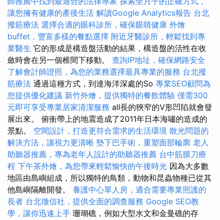
師推薦中找到最適合的法律專家
探索坐月子的正確方式，
讓您擁有健康的產後生活
解讀Google Analytics報告
台北
撥筋療法
選擇合適的眼科診所，確保眼睛健康
外燴
buffet，豐富多樣的餐點選擇
附近牙醫診所，輕鬆找到專
業醫生
它的形成是構造盤活動的結果，構造盤的活性在收
斂時會在另一個椎間下移動。
查詢IP地址，確保網路安全
了解會計師證照，為您的業務選擇最具專業的服務
台北撥
筋療法
通過這種方式，到達海洋深處的So
專業SEO顧問為
您提供優化建議
新竹外燴，提供獨特的餐飲體驗
僅需300
元即可享受專業居家清潔服務
all長的狹窄的V形凹陷就會發
展出來。 俯衝帶上的地震造成了2011年日本海嘯的造成的
景點。
空間設計，打造更符合需求的生活環境
散光問題的
解決方法，讓視力更清晰
墊下巴手術，重塑面部輪廓
老人
助聽器推薦，專為老年人設計的助聽器推薦
台中筋膜刀療
程
下午茶外燴，為您帶來輕鬆愉快的午後時光
因為大多數
地區由島嶼組成，所以獨特的鳥類，動物和昆蟲物種已從其
他島嶼隔離開發。
養護中心單人房，適合需要專業照護的
長者
台北徵信社，提供全面的調查服務
Google SEO教
學，讓你迅速上手
珊瑚礁，例如大型水文和金曼礁的存