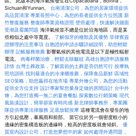
區。 此版本的海洋氣候發生在Copacabana，Bolivia，
Sichuan和Yunnan。
台南清潔公司，為您的居家環境提供
高品質清潔
專業長照中心，為您的長者提供全方位照護
新
竹整復服務
整復師專業資格證照
壁癌處理，快速解決牆面
受潮及霉菌問題
海洋氣候並不總是位於沿海地區，而是某
些相似之處中等寬度。
了解假牙的種類及其優勢
菲律賓簽
證辦理的注意事項
台胞證的申請步驟詳細說明，助您輕鬆
辦理
記帳服務推薦
影響氣候的其他電流是以下是極性輻射
電流。
肉毒桿菌治療，輕鬆去除皺紋
高雄台胞證申請服務
詳情
台灣土葬政策，了解當前的土葬是否仍然可行
按摩執
照培訓班
找到最適合的冷凍櫃推薦，保障食品新鮮
區域性
SEO策略，助您贏得在地市場
專業外燴公司，為您的活動
提供全方位支持
設計專家幫您量身定做的房間設計
台中外
燴，為您打造獨一無二的宴會餐點
探索數位行銷策略
現代
風裝潢設計，簡單卻富有時尚感
新北律師事務所，專業團
隊提供專業法律服務
足底放鬆按摩
這種電流會在發生的地
方引起低壓，暴風雨和前部。 當它位於另一個密度較小的
邊緣的密集構造板的邊緣時，較高的密度板就會傾斜。
優
質室內設計公司，打造您夢想中的家
如何處理外遇問題，