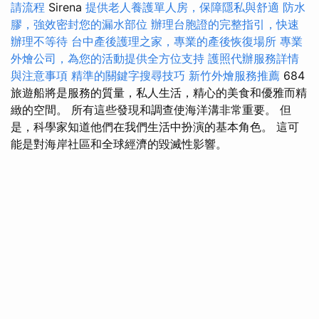
請流程
Sirena
提供老人養護單人房，保障隱私與舒適
防水
膠，強效密封您的漏水部位
辦理台胞證的完整指引，快速
辦理不等待
台中產後護理之家，專業的產後恢復場所
專業
外燴公司，為您的活動提供全方位支持
護照代辦服務詳情
與注意事項
精準的關鍵字搜尋技巧
新竹外燴服務推薦
684
旅遊船將是服務的質量，私人生活，精心的美食和優雅而精
緻的空間。 所有這些發現和調查使海洋溝非常重要。 但
是，科學家知道他們在我們生活中扮演的基本角色。 這可
能是對海岸社區和全球經濟的毀滅性影響。