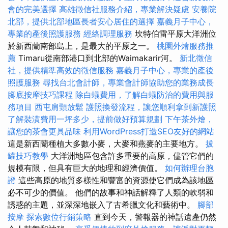
會的完美選擇
高雄徵信社服務介紹，專業解決疑慮
安養院
北部，提供北部地區長者安心居住的選擇
嘉義月子中心，
專業的產後照護服務
經絡調理服務
坎特伯雷平原大洋洲位
於新西蘭南部島上，是最大的平原之一。
桃園外燴服務推
薦
Timaru從南部港口到北部的Waimakarir河。
新北徵信
社，提供精準高效的徵信服務
嘉義月子中心，專業的產後
照護服務
尋找台北會計師，專業會計師協助您的業務成長
腳底按摩技巧課程
除白蟻費用，了解白蟻防治的費用與服
務項目
西屯肩頸放鬆
護照換發流程，讓您順利拿到新護照
了解裝潢費用一坪多少，提前做好預算規劃
下午茶外燴，
讓您的茶會更具品味
利用WordPress打造SEO友好的網站
這是新西蘭種植大多數小麥，大麥和燕麥的主要地方。
拔
罐技巧教學
大洋洲地區包含許多重要的高原，儘管它們的
規模有限，但具有巨大的地理和經濟價值。
如何辦理台胞
證
這些高原的地質多樣性和豐富的資源使它們成為該地區
必不可少的價值。 他們的故事和神話解釋了人類的軟弱和
誘惑的主題，並深深地嵌入了古希臘文化和藝術中。
腳部
按摩
探索數位行銷策略
直到今天，警報器的神話遺產仍然