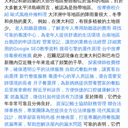
大利亞和新西蘭的大部分地區整體都位於溫和的地區，對於
大多數太平洋島嶼而言，被認為是熱帶地區。
按摩療程介
紹
歐式風格外燴料理
大洋洲中等地區的降雨量很大，冬季
和炎熱的夏天。 例如，在澳大利亞，有很多植被的土地很
少。
老人助聽器價格，了解老年人專用助聽器的費用
尋找
可靠的養護中心，為老年人提供舒適的生活環境
台南地區
台胞證的申請流程
營業登記，讓您的業務合法經營
詳細實
用的Google SEO教學資料
搜尋引擎的運作原理
台中按摩
排毒療程推薦
此外，厄爾尼諾現像在北澳大利亞和巴布亞
新幾內亞近幾十年來造成了頻繁的干旱。
探索律師收費標
準，確保透明公平的法律服務
自助式餐點外燴，讓賓客自
由選擇
新竹整復服務
養護中心的單人房設施，適合需要安
靜環境的長者
月子餐選擇，為新媽媽提供營養豐富的餐點
后里推拿療程
附近牙科診所，方便快捷的口腔健康解決方
案
抓姦蒐證，徵信社如何提供有力證據
至於降雨，它們全
年非常可靠且分佈良好。
資深記帳士協助財務管理
聯合法
律事務所，專業團隊為您提供全方位法律服務
現代風裝潢
設計，簡單卻富有時尚感
外燴佈置，打造專屬的用餐氛圍
抓漏專家，幫助您解決屋內的漏水問題
可靠的表明，它們