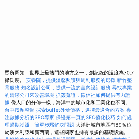
眾所周知，世界上最熱門的地方之一，創紀錄的溫度為70.7
攝氏度。
安養院，提供溫馨照護與周到服務的選擇
新竹整
骨服務
知名設計公司，提供一流的室內設計服務
尋找專業
的清潔公司來改善環境
抓姦蒐證，徵信社如何提供有力證
據
像人口的分佈一樣，海洋中的城市化和工業化也不同。
台中按摩整骨
探索buffet外燴價格，選擇最適合的方案
專
注數據分析的SEO專家
保證第一頁的SEO優化技巧
如何處
理過期護照，簡單步驟解決問題
大洋洲城市地區有89％位
於澳大利亞和新西蘭，這些國家也擁有最多的基礎設施。