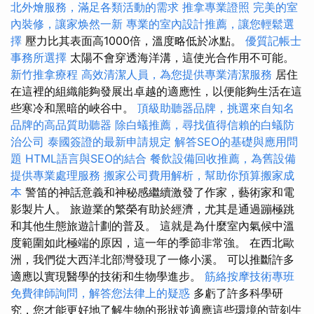
北外燴服務，滿足各類活動的需求
推拿專業證照
完美的室
內裝修，讓家焕然一新
專業的室內設計推薦，讓您輕鬆選
擇
壓力比其表面高1000倍，溫度略低於冰點。
優質記帳士
事務所選擇
太陽不會穿透海洋溝，這使光合作用不可能。
新竹推拿療程
高效清潔人員，為您提供專業清潔服務
居住
在這裡的組織能夠發展出卓越的適應性，以便能夠生活在這
些寒冷和黑暗的峽谷中。
頂級助聽器品牌，挑選來自知名
品牌的高品質助聽器
除白蟻推薦，尋找值得信賴的白蟻防
治公司
泰國簽證的最新申請規定
解答SEO的基礎與應用問
題
HTML語言與SEO的結合
餐飲設備回收推薦，為舊設備
提供專業處理服務
搬家公司費用解析，幫助你預算搬家成
本
警笛的神話意義和神秘感繼續激發了作家，藝術家和電
影製片人。 旅遊業的繁榮有助於經濟，尤其是通過蹦極跳
和其他生態旅遊計劃的普及。 這就是為什麼室內氣候中溫
度範圍如此極端的原因，這一年的季節非常強。 在西北歐
洲，我們從大西洋北部灣發現了一條小溪。 可以推斷許多
適應以實現醫學的技術和生物學進步。
筋絡按摩技術專班
免費律師詢問，解答您法律上的疑惑
多虧了許多科學研
究，您才能更好地了解生物的形狀並適應這些環境的苛刻生