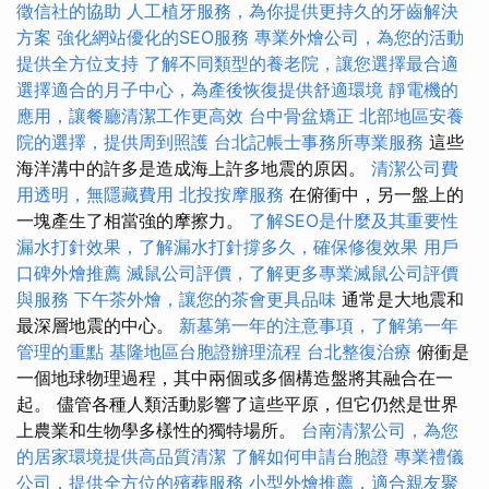
徵信社的協助
人工植牙服務，為你提供更持久的牙齒解決
方案
強化網站優化的SEO服務
專業外燴公司，為您的活動
提供全方位支持
了解不同類型的養老院，讓您選擇最合適
選擇適合的月子中心，為產後恢復提供舒適環境
靜電機的
應用，讓餐廳清潔工作更高效
台中骨盆矯正
北部地區安養
院的選擇，提供周到照護
台北記帳士事務所專業服務
這些
海洋溝中的許多是造成海上許多地震的原因。
清潔公司費
用透明，無隱藏費用
北投按摩服務
在俯衝中，另一盤上的
一塊產生了相當強的摩擦力。
了解SEO是什麼及其重要性
漏水打針效果，了解漏水打針撐多久，確保修復效果
用戶
口碑外燴推薦
滅鼠公司評價，了解更多專業滅鼠公司評價
與服務
下午茶外燴，讓您的茶會更具品味
通常是大地震​​和
最深層地震的中心。
新墓第一年的注意事項，了解第一年
管理的重點
基隆地區台胞證辦理流程
台北整復治療
俯衝是
一個地球物理過程，其中兩個或多個構造盤將其融合在一
起。 儘管各種人類活動影響了這些平原，但它仍然是世界
上農業和生物學多樣性的獨特場所。
台南清潔公司，為您
的居家環境提供高品質清潔
了解如何申請台胞證
專業禮儀
公司，提供全方位的殯葬服務
小型外燴推薦，適合親友聚