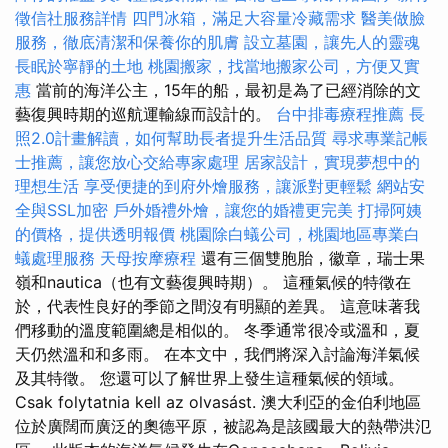
徵信社服務詳情
四門冰箱，滿足大容量冷藏需求
醫美做臉
服務，徹底清潔和保養你的肌膚
設立墓園，讓先人的靈魂
長眠於寧靜的土地
桃園搬家，找當地搬家公司，方便又實
惠
當前的海洋公主，15年的船，最初是為了已經消除的文
藝復興時期的巡航運輸線而設計的。
台中排毒療程推薦
長
照2.0計畫解讀，如何幫助長者提升生活品質
尋求專業記帳
士推薦，讓您放心交給專家處理
居家設計，實現夢想中的
理想生活
享受便捷的到府外燴服務，讓派對更輕鬆
網站安
全與SSL加密
戶外婚禮外燴，讓您的婚禮更完美
打掃阿姨
的價格，提供透明報價
桃園除白蟻公司，桃園地區專業白
蟻處理服務
天母按摩療程
還有三個雙胞胎，徽章，瑞士果
嶺和nautica（也有文藝復興時期）。 這種氣候的特徵在
於，代表性良好的季節之間沒有明顯的差異。 這意味著我
們移動的溫度範圍總是相似的。 冬季通常很冷或溫和，夏
天仍然溫和和多雨。 在本文中，我們將深入討論海洋氣候
及其特徵。 您還可以了解世界上發生這種氣候的領域。
Csak folytatnia kell az olvasást. 澳大利亞的金伯利地區
位於廣闊而廣泛的奧德平原，被認為是該國最大的熱帶洪氾