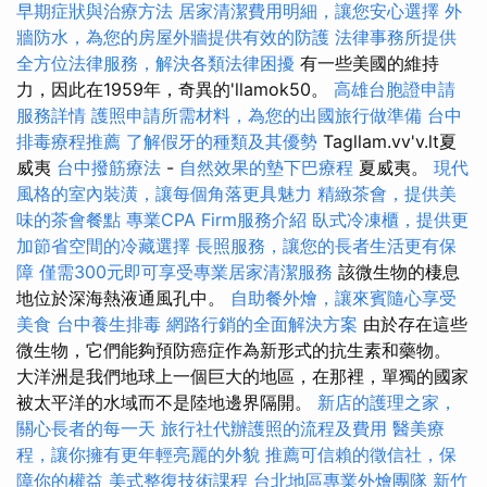
早期症狀與治療方法
居家清潔費用明細，讓您安心選擇
外
牆防水，為您的房屋外牆提供有效的防護
法律事務所提供
全方位法律服務，解決各類法律困擾
有一些美國的維持
力，因此在1959年，奇異的'llamok50。
高雄台胞證申請
服務詳情
護照申請所需材料，為您的出國旅行做準備
台中
排毒療程推薦
了解假牙的種類及其優勢
Tagllam.vv'v.lt夏
威夷
台中撥筋療法
-
自然效果的墊下巴療程
夏威夷。
現代
風格的室內裝潢，讓每個角落更具魅力
精緻茶會，提供美
味的茶會餐點
專業CPA Firm服務介紹
臥式冷凍櫃，提供更
加節省空間的冷藏選擇
長照服務，讓您的長者生活更有保
障
僅需300元即可享受專業居家清潔服務
該微生物的棲息
地位於深海熱液通風孔中。
自助餐外燴，讓來賓隨心享受
美食
台中養生排毒
網路行銷的全面解決方案
由於存在這些
微生物，它們能夠預防癌症作為新形式的抗生素和藥物。
大洋洲是我們地球上一個巨大的地區，在那裡，單獨的國家
被太平洋的水域而不是陸地邊界隔開。
新店的護理之家，
關心長者的每一天
旅行社代辦護照的流程及費用
醫美療
程，讓你擁有更年輕亮麗的外貌
推薦可信賴的徵信社，保
障你的權益
美式整復技術課程
台北地區專業外燴團隊
新竹