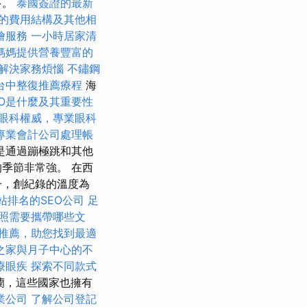
多。
泰國簽證的最新
的費用結構及其他相
燴服務
一小時居家清
媽媽提供營養豐富的
解決家務煩惱
不鏽鋼
台中整復推薦療程
海
EO是什麼及其重要性
眼科權威，專業眼科
專業會計公司處理帳
是通過蹦極跳和其他
季節非常強。 在西
一，創紀錄的溫度為
站排名的SEO公司
足
照需要攜帶哪些文
推薦，助您找到最適
之家與月子中心的不
療眼疾
探索不同款式
蘭，這些國家也擁有
業公司
了解公司登記