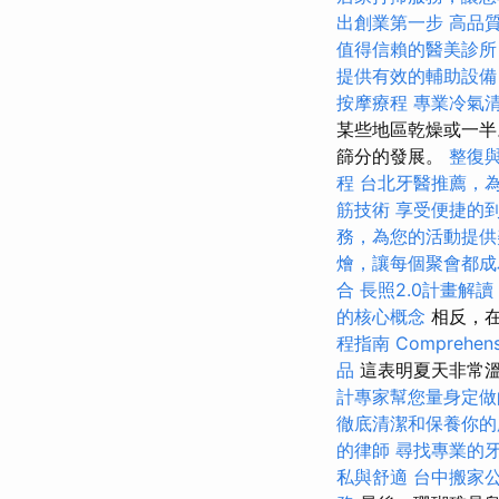
出創業第一步
高品
值得信賴的醫美診所
提供有效的輔助設備
按摩療程
專業冷氣
某些地區乾燥或一半
篩分的發展。
整復
程
台北牙醫推薦，
筋技術
享受便捷的
務，為您的活動提供
燴，讓每個聚會都成
合
長照2.0計畫解
的核心概念
相反，在
程指南
Comprehensi
品
這表明夏天非常溫
計專家幫您量身定做
徹底清潔和保養你的
的律師
尋找專業的
私與舒適
台中搬家