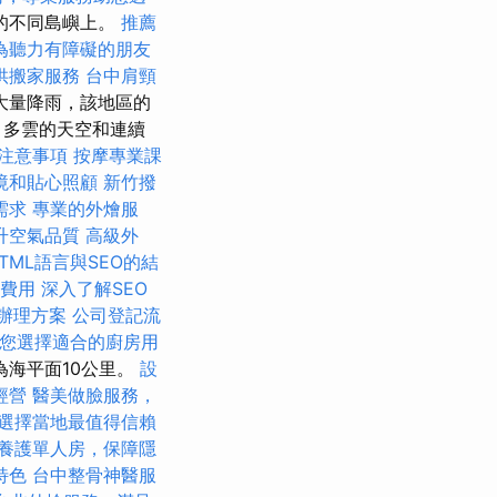
的不同島嶼上。
推薦
為聽力有障礙的朋友
供搬家服務
台中肩頸
大量降雨，該地區的
，多雲的天空和連續
注意事項
按摩專業課
境和貼心照顧
新竹撥
需求
專業的外燴服
升空氣品質
高級外
TML語言與SEO的結
費用
深入了解SEO
辦理方案
公司登記流
您選擇適合的廚房用
為海平面10公里。
設
經營
醫美做臉服務，
選擇當地最值得信賴
養護單人房，保障隱
特色
台中整骨神醫服