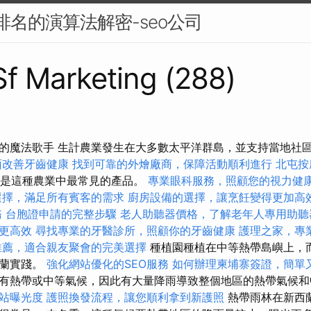
搜尋排名的演算法解密-seo公司
 Sf Marketing (288)
的魔法歌手 生計農業發生在大多數太平洋群島，並支持當地社
面改善牙齒健康
找到可靠的外燴廠商，保障活動順利進行
北屯按
地瓜是這種農業中最常見的產品。
專業眼科服務，照顧您的視力健
選擇，滿足所有賓客的需求
廚房設備的選擇，讓烹飪變得更加高
務
台胞證申請的完整步驟
老人助聽器價格，了解老年人專用助聽
更高效
尋找專業的牙醫診所，照顧你的牙齒健康
護理之家，專
推薦，適合親友聚會的完美選擇
種植園種植在中等熱帶島嶼上，
西蘭實踐。
強化網站優化的SEO服務
如何辦理柬埔寨簽證，簡單
有熱帶或中等氣候，因此有大量降雨導致整個地區的熱帶氣候
網站曝光度
護照換發流程，讓您順利拿到新護照
熱帶雨林在新西