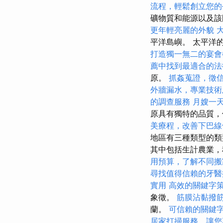
流程，輕鬆創立您的
礦物質和能源以及該
更年輕亮麗的外貌
平洋島嶼。 太平洋
打造獨一無二的宴會
薦中找到最適合的法
原。
抓姦蒐證，徵
外牆漏水，專業技術
的調查服務
月嫂一
原具有獨特的品質
美療程，改善下巴線
地區有三種類型的
其中包括生計農業，
用預算，了解不同搬
尋找值得信賴的牙醫
實用
高效的關鍵字
象徵。
筋膜沾黏撥
蘭。
可信賴的關鍵
居家打掃服務，讓您