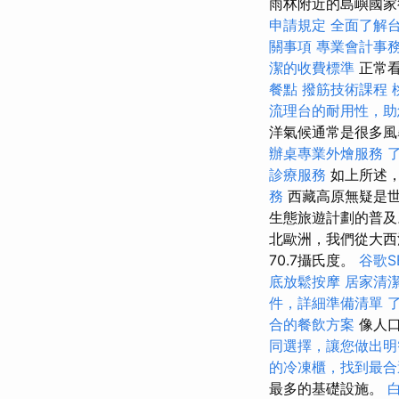
雨林附近的島嶼國家
申請規定
全面了解
關事項
專業會計事
潔的收費標準
正常看
餐點
撥筋技術課程
流理台的耐用性，助
洋氣候通常是很多
辦桌專業外燴服務
診療服務
如上所述，
務
西藏高原無疑是世
生態旅遊計劃的普及
北歐洲，我們從大西
70.7攝氏度。
谷歌S
底放鬆按摩
居家清
件，詳細準備清單
合的餐飲方案
像人口
同選擇，讓您做出明
的冷凍櫃，找到最合
最多的基礎設施。