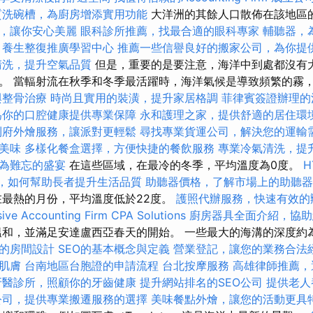
質洗碗槽，為廚房增添實用功能
大洋洲的其餘人口散佈在該地區
，讓你安心美麗
眼科診所推薦，找最合適的眼科專家
輔聽器，
養生整復推廣學習中心
推薦一些信譽良好的搬家公司，為你提
清洗，提升空氣品質
但是，重要的是要注意，海洋中到處都沒有
。 當輻射流在秋季和冬季最活躍時，海洋氣候是導致頻繁的霧
與整骨治療
時尚且實用的裝潢，提升家居格調
菲律賓簽證辦理的
為你的口腔健康提供專業保障
永和護理之家，提供舒適的居住環
到府外燴服務，讓派對更輕鬆
尋找專業貨運公司，解決您的運輸
美味
多樣化餐盒選擇，方便快捷的餐飲服務
專業冷氣清洗，提
為難忘的盛宴
在這些區域，在最冷的冬季，平均溫度為0度。
H
讀，如何幫助長者提升生活品質
助聽器價格，了解市場上的助聽器
最熱的月份，平均溫度低於22度。
護照代辦服務，快速有效的
ve Accounting Firm CPA Solutions
廚房器具全面介紹，協助
和，並滿足安達盧西亞春天的開始。 一些最大的海溝的深度約
的房間設計
SEO的基本概念與定義
營業登記，讓您的業務合法
肌膚
台南地區台胞證的申請流程
台北按摩服務
高雄律師推薦，
牙醫診所，照顧你的牙齒健康
提升網站排名的SEO公司
提供老人
公司，提供專業搬遷服務的選擇
美味餐點外燴，讓您的活動更具