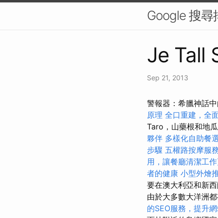
Google 
Je Tall
Sep 21, 2013
警報器：希臘神話中
原理
全口重建，全
Taro，山藥根和
夥伴
多樣化自助餐
步驟
五權路按摩服
用，讓餐廳清潔工作
者的健康
小型外燴
要在澳大利亞和新
由於大多數大洋洲都
的SEO服務，提升