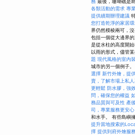
務
最後，珊瑚礁是島
各類活動的需求
專
提供續期辦理建議
特
您打造乾淨的家居環
界仍然模棱兩可，
包括一個從大邊界的
是從水柱的高度開始
以雨的形式，儘管
題
現代風格的室內
城市的另一個例子
選擇
新竹外燴，提
賣，了解市場上私人
更輕鬆
防水膠，強
問，確保您的權益
務品質與可及性
產
司，專業服務更安心
和水手。 有些島嶼
提升當地搜索的Loca
擇
提供到府外燴服