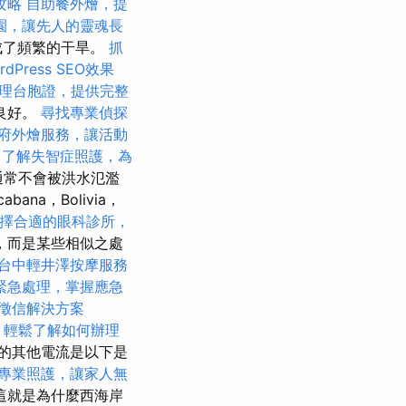
攻略
自助餐外燴，提
園，讓先人的靈魂長
成了頻繁的干旱。
抓
dPress SEO效果
理台胞證，提供完整
良好。
尋找專業偵探
府外燴服務，讓活動
了解失智症照護，為
通常不會被洪水氾濫
a，Bolivia，
擇合適的眼科診所，
，而是某些相似之處
台中輕井澤按摩服務
緊急處理，掌握應急
徵信解決方案
，輕鬆了解如何辦理
的其他電流是以下是
專業照護，讓家人無
這就是為什麼西海岸