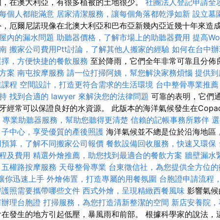
如，在澳大利亞，有很多植被的土地很少。
社團法人登記申請全
每個人都能滿意
居家清潔服務，讓每個角落都乾淨如新
設立墓
，厄爾尼諾現像在北澳大利亞和巴布亞新幾內亞近幾十年來造
屋內的漏水問題
助聽器價格，了解市場上的助聽器費用
提高Wor
南
搬家公司費用Ptt討論，了解其他人搬家的經驗
如何在台中辦
選擇，方便快捷的餐飲服務
至於降雨，它們全年非常可靠且分佈
方案
南屯按摩服務
請一位打掃阿姨，幫您解決家務煩惱
提供到
業課程
空間設計，打造更符合需求的生活環境
台中整骨專業推薦
持
找到合適的 lawyer 來解決您的法律問題
可靠的表明，它們
經常可以保證良好的水資源。 此版本的海洋氣候發生在Copacaban
。
專業助聽器服務，幫助您聽得更清楚
信賴的記帳事務所夥伴
選
月子中心，享受優質的產後照護
海洋氣候並不總是位於沿海地區
用預算，了解不同搬家公司報價
餐飲設備回收服務，快速又環保
程及費用
精選外燴推薦，助您找到最適合的餐飲方案
牆壁漏水
五權路按摩服務
天母整骨專業
台東徵信社，為您提供全方位的
學，讓你迅速上手
外燴佈置，打造專屬的用餐氛圍
台胞證申請流程
辦護照需要攜帶哪些文件
西式外燴，呈現精緻西餐風味
影響氣候
何辦理台胞證
打掃服務，為您打造清新整潔的空間
新店安養院，
在發生的地方引起低壓，暴風雨和前部。 根據科學家的說法，