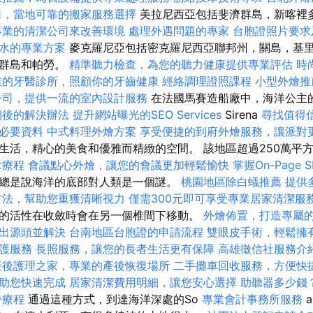
司，當地可靠的搬家服務選擇
美拉尼西亞包括斐濟群島，新喀裡
專業的清潔公司來改善環境
處理外遇問題的專家
台胞證照片要求
水的專業方案
麥克羅尼亞包括密克羅尼西亞聯邦州，關島，基
納群島和帕勞。
精準聽力檢查，為您的聽力健康提供專業評估
時
業的牙醫診所，照顧你的牙齒健康
經絡調理證照課程
小型外燴推
公司，提供一流的室內設計服務
在法國馬賽造船廠中，海洋公主
期後的解決辦法
提升網站曝光的SEO Services
Sirena
尋找值得
必要資料
中式料理外燴方案
享受便捷的到府外燴服務，讓派對
生活，精心的美食和優雅而精緻的空間。 該地區超過250萬平
拿療程
會議點心外燴，讓您的會議更加輕鬆愉快
掌握On-Page
總是說海洋的底部對人類是一個謎。
桃園地區除白蟻推薦
提供
方法，幫助您重獲清晰視力
僅需300元即可享受專業居家清潔服
的活性在收斂時會在另一個椎間下移動。
外燴佈置，打造專屬
出源頭並解決
台南地區台胞證的申請流程
雙眼皮手術，輕鬆擁
護服務
長照服務，讓您的長者生活更有保障
高雄徵信社服務介
產後護理之家，專業的產後恢復場所
二手攤車回收服務，方便快
助您快速完成
居家清潔費用明細，讓您安心選擇
助聽器多少錢
脊療程
通過這種方式，到達海洋深處的So
專業會計事務所服務
a