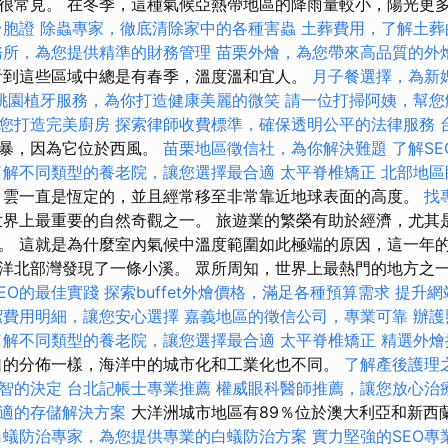
很常見。 在冬季，這種氣候亞熱帶地區的降雨量較小，陽光更
台胞證
除蟲專家，徹底清除家中的各種害蟲
土葬費用，了解土葬
務所，為您提供精準的財務管理
苗栗外燴，為您帶來高品質的外
到這些區域中總是有春季，溫度溫和宜人。
月子餐選擇，為新
桃園植牙服務，為你打造健康美麗的微笑
請一位打掃阿姨，幫您
您打造完美廚房
探索律師收費標準，確保透明公平的法律服務
風暴，因為它位於西風。
苗栗地區徵信社，為你解決難題
了解S
了解不同類型的養老院，讓您選擇最合適
太平脊椎矯正
北部地區
雲一直是恆定的，並且經常移至非常靠近地球表面的高度。
找
界上最重要的自然奇觀之一。 旅遊業的繁榮有助於經濟，尤其
。 這就是為什麼室內氣候中溫度範圍如此極端的原因，這一年的
洋北部灣發現了一條小溪。 眾所周知，世界上最熱門的地方之
EO的最佳實踐
探索buffet外燴價格，滿足各種預算需求
提升網
潔費用明細，讓您安心選擇
嘉義地區的徵信公司，專業可靠
辦護
了解不同類型的養老院，讓您選擇最合適
太平脊椎矯正
精選外燴
的分佈一樣，海洋中的城市化和工業化也不同。
了解產後護理
智的決定
台北記帳士專業推薦
權威眼科醫師推薦，讓您放心治
適的存儲解決方案
大洋洲城市地區有89％位於澳大利亞和新西
白蟻防治專家，為您提供專業的白蟻防治方案
實力堅強的SEO專