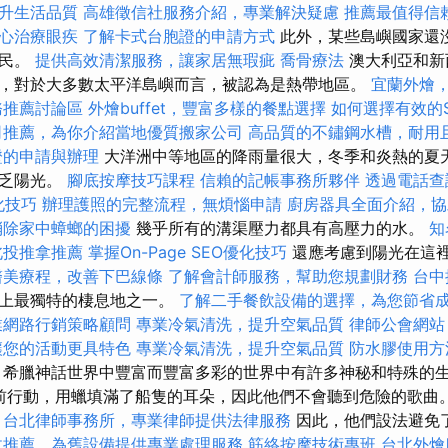
升生活品質
高雄徵信社服務介紹，專業解決疑慮
推薦最值得信賴
心治療眼疾
了解卡式台胞證的申請方式
此外，某些島嶼國家還
公民。
提供高效清潔服務，讓家居無瑕疵
喬骨療法
澳大利亞和新
，對於大多數太平洋島嶼而言，被認為是熱帶地區。
宜蘭外燴
務推薦討論區
外燴buffet，豐富多樣的餐點選擇
如何選擇有效的
司推薦，為你介紹當地優質搬家公司
高品質的不鏽鋼水槽，耐用
證的申請與辦理
大洋洲中等地區的降雨量很大，冬季和炎熱的夏天
缺乏陽光。
腳底按摩技巧課程
信賴的記帳事務所夥伴
透過電話查
優化技巧
辦理護照的完整流程，無煩惱申請
廚房器具全面介紹，協
消除家中蟑螂的困擾
幾乎所有的溝渠壓力都具有高壓力的水。
知
北投推拿推薦
掌握On-Page SEO優化技巧
還應考慮到陽光在這
醫美療程，改善下巴線條
了解會計師服務，幫助您規劃財務
台中
球上最獨特的棲息地之一。
了解二手餐飲設備的選擇，為您節省
業網路行銷策略顧問
專業冷氣清洗，提升空氣品質
律師公會網站
讓您的活動更具特色
專業冷氣清洗，提升空氣品質
防水膠使用方
希臘神話世界中豐富而豐富多彩的世界中有許多神秘和特殊的生
s）提前行動，用蠟填滿了船隻的耳朵，因此他們不會聽到危險的歌曲
台北律師事務所，專業律師提供法律服務
因此，他們設法避免
收推薦，為舊設備提供專業處理服務
筋絡按摩技術專班
台北外燴