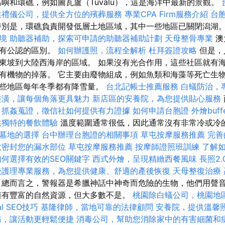
嶼和環礁，例如圖瓦盧（Tuvalu），這是海洋中最新的景觀。
業禮儀公司，提供全方位的殯葬服務
專業CPA Firm服務介紹
台
別是，環礁負責開發低層土地區域，其中一些地區已關閉潟湖
境
助聽器補助，探索可申請的助聽器補助計劃
天母整骨專業
澳
沒有公認的區別。
如何辦護照，流程全解析
杜拜簽證攻略
但是，
東坡到大陸西海岸的區域。 如果沒有光合作用，這些社區就有海
有機物的掉落。 它主要由廢物組成，例如魚類和海藻等死亡生物
某些地區每年冬季都有降雪量。
台北記帳士推薦服務
白蟻防治，
裝潢，讓每個角落更具魅力
新店區的安養院，為您提供貼心服務
。
抓姦蒐證，徵信社如何提供有力證據
如何申請台胞證
外燴buf
供獨特的餐飲體驗
溫度範圍通常很低，因此通常沒有非常冷或冷
墓地的選擇
台中辦理台胞證的相關事項
草屯按摩服務推薦
完善
效密封您的漏水部位
草屯按摩服務推薦
按摩師證照班訓練
了解
如何選擇有效的SEO關鍵字
西式外燴，呈現精緻西餐風味
長照2
後護理專業服務，為您提供健康、舒適的產後恢復
天母整復治療
總而言之，警報器是希臘神話中神奇而危險的生物，他們用聲
擁有豐富的自然資源，但大多數不是。
桃園除白蟻公司，桃園地
l SEO技巧
基隆律師，當地可靠的法律顧問
安養院，提供溫馨
務，讓活動更輕鬆便捷
消毒公司，幫助您消除家中的有害細菌和