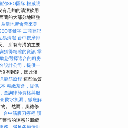
的SEO團隊
權威眼
沒有足夠的清潔飲用
西蘭的大部分地區整
，為當地聚會帶來美
SEO關鍵字
工商登記
且易清潔
台中按摩排
。 所有海溝的主要
詢獲得精確的資訊
掌
助您選擇適合的廚房
名設計公司，提供一
裡沒有到達，因此溫
抓龍筋療程
這些品質
成本
精緻茶會，提供
，查詢律師資格與服
法
防水抓漏，徹底解
物。 然而，奧德修
。
台中筋膜刀療程
護
了警笛的誘惑並繼續
服務，滿足各類活動