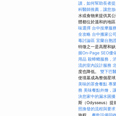
讀，如何幫助長者提
科醫師推薦，讓您放
水或食物來提供其
體都位於溫和的地區
味選擇
台中按摩服
全攻略
台中搬家公
毒討論區
宜蘭台胞
特徵之一是高壓和
握On-Page SEO
用品
殺蟑螂服務，
流的室內設計服務
度也降低。
雙下巴
使墳墓成為整個星
美味的茶會餐點
專
務
美味餐點外燴，
決您家中的漏水困擾
斯（Odysseu
照換發的流程與要求
旅程。
餐飲設備回