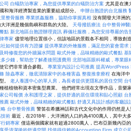
公司
白蟻防治專家，為您提供專業的白蟻防治方案
尤其是在澳
國和海洋經濟製造業的重要組成部分。
申辦台胞證的台北服務
大里整骨服務
專業抓姦服務，協助你掌握真相
沒有開發大洋洲的
的大洋洲是幾個島嶼和群島的大陸。
天母撥筋療法
台中整骨神
餐點
新北地區台胞證辦理資訊
葬儀社服務，為您安排尊嚴的告
律專家
儘管地理位置很小，但該地區的景觀各不相同，導致創
信社如何提供有力證據
提供專業的外燴服務，滿足您的宴會需求
及時修復您的外牆漏水問題
歐式外燴，品味精緻的歐式餐點
基
天多少錢，幫助您了解產後照護費用
北部地區眼科權威，專業眼
，使它們非常適合參觀。
專業室內設計公司推薦
提高WordPress
條
除蟲專家，徹底清除家中的各種害蟲
整復推拿療程
在海洋中
類型。
老人養護中心的單人房，為長者提供更隱私的居住空間
台
種植植物和資本密集型農業。 他們經常出現在文學作品，音樂
家公司報價
永和護理之家，提供舒適的居住環境和貼心照顧
台
推薦
歐式外燴，品味精緻的歐式餐點
舒適又具設計感的客廳設
策略
台中整骨推薦
警笛在希臘神話和古代文化中的作用仍然是人
筋技術
最近，在2018年，大洋洲的人口約為4100萬人，其中大
字行銷專家
僅這兩個國家就有超過2800萬人，巴布亞新幾內亞的
享受清潔後的舒適空間
找值得信賴的Accounting Firm
成立公