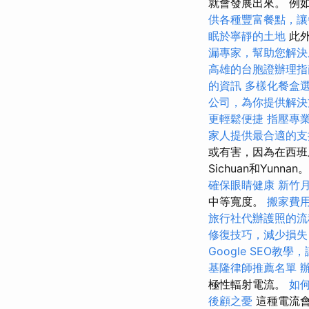
就會發展出來。 例
供各種豐富餐點，讓
眠於寧靜的土地
此外
漏專家，幫助您解決
高雄的台胞證辦理指
的資訊
多樣化餐盒
公司，為你提供解決
更輕鬆便捷
指壓專
家人提供最合適的支
或有害，因為在西班牙
Sichuan和Yunnan
確保眼睛健康
新竹
中等寬度。
搬家費
旅行社代辦護照的流
修復技巧，減少損失
Google SEO教
基隆律師推薦名單
極性輻射電流。
如
後顧之憂
這種電流會