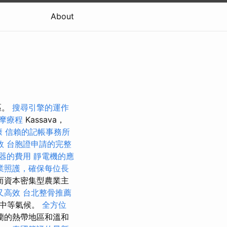
About
區。
搜尋引擎的運作
摩療程
Kassava，
康
信賴的記帳事務所
效
台胞證申請的完整
器的費用
靜電機的應
業照護，確保每位長
而資本密集型農業主
又高效
台北整骨推薦
和中等氣候。
全方位
蘭的熱帶地區和溫和