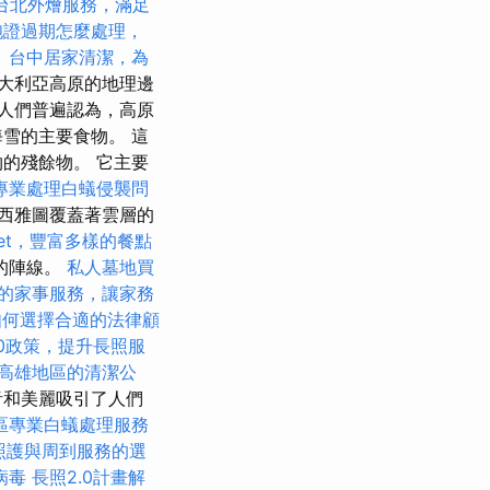
台北外燴服務，滿足
胞證過期怎麼處理，
。
台中居家清潔，為
大利亞高原的地理邊
人們普遍認為，高原
雪的主要食物。 這
的殘餘物。 它主要
專業處理白蟻侵襲問
西雅圖覆蓋著雲層的
fet，豐富多樣的餐點
的陣線。
私人墓地買
的家事服務，讓家務
如何選擇合適的法律顧
.0政策，提升長照服
高雄地區的清潔公
音和美麗吸引了人們
區專業白蟻處理服務
照護與周到服務的選
病毒
長照2.0計畫解