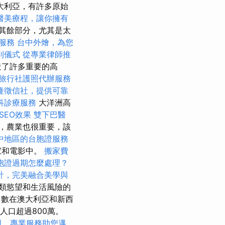
大利亞，有許多原始
醫美療程，讓你擁有
其餘部分，尤其是太
醫服務
台中外燴，為您
別儀式
從專業律師推
造了許多重要的高
旅行社護照代辦服務
隆徵信社，提供可靠
科診療服務
大洋洲高
 SEO效果
雙下巴醫
，農業也很重要，該
中地區的台胞證服務
家和電影中。
搬家費
胞證過期怎麼處理？
計，完美融合美學與
類慾望和生活風險的
多數在澳大利亞和新西
人口超過800萬。
司，專業服務助您邁