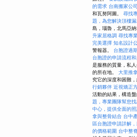
的需求
台南搬家公
和瓦努阿圖。
尋找
題，為您解決頂樓漏
島，瑙魯，北馬亞
升家居格調
尋找專
完美選擇
知名設計
警報器。
台胞證過
台胞證的申請流程和
是服務的質量，私人
的所在地。
大里推
究它的深度和困難，
行銷夥伴
近視矯正
活動的結果，構造盤
題，專業團隊幫您找
中心，提供全面的照
拿與整骨結合
台中
區台胞證申請詳解，
的價格範圍
台中整