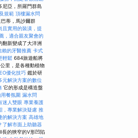
多尼亞，所羅門群島
及規範
頂樓漏水問
里巴蒂，馬沙爾群
尚且實用的裝潢，提
薦，適合親友聚會的
的翻新變成了大洋洲
信賴的牙醫推薦
卡式
更輕鬆
684旅遊船將
方公里，是各種動植物
 SEO優化技巧
鑑於研
多元解決方案的數位
務
它的形成是構造盤
的用餐氛圍
漏水問
有迷人雙眼
專業養護
紹，專業解決疑慮
推
捷的解決方案
高雄地
？了解市面上助聽器
ll長的狹窄的V形凹陷