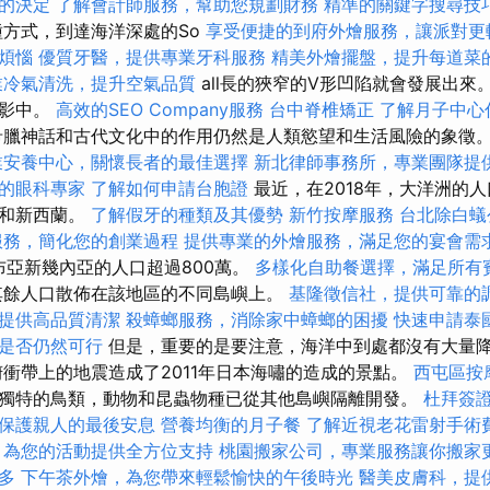
的決定
了解會計師服務，幫助您規劃財務
精準的關鍵字搜尋技
方式，到達海洋深處的So
享受便捷的到府外燴服務，讓派對更
煩惱
優質牙醫，提供專業牙科服務
精美外燴擺盤，提升每道菜
業冷氣清洗，提升空氣品質
all長的狹窄的V形凹陷就會發展出來
電影中。
高效的SEO Company服務
台中脊椎矯正
了解月子中心
臘神話和古代文化中的作用仍然是人類慾望和生活風險的象徵
業安養中心，關懷長者的最佳選擇
新北律師事務所，專業團隊提
的眼科專家
了解如何申請台胞證
最近，在2018年，大洋洲的人
亞和新西蘭。
了解假牙的種類及其優勢
新竹按摩服務
台北除白蟻
服務，簡化您的創業過程
提供專業的外燴服務，滿足您的宴會需
布亞新幾內亞的人口超過800萬。
多樣化自助餐選擇，滿足所有
其餘人口散佈在該地區的不同島嶼上。
基隆徵信社，提供可靠的
提供高品質清潔
殺蟑螂服務，消除家中蟑螂的困擾
快速申請泰
是否仍然可行
但是，重要的是要注意，海洋中到處都沒有大量
俯衝帶上的地震造成了2011年日本海嘯的造成的景點。
西屯區按
獨特的鳥類，動物和昆蟲物種已從其他島嶼隔離開發。
杜拜簽
保護親人的最後安息
營養均衡的月子餐
了解近視老花雷射手術
，為您的活動提供全方位支持
桃園搬家公司，專業服務讓你搬家
多
下午茶外燴，為您帶來輕鬆愉快的午後時光
醫美皮膚科，提