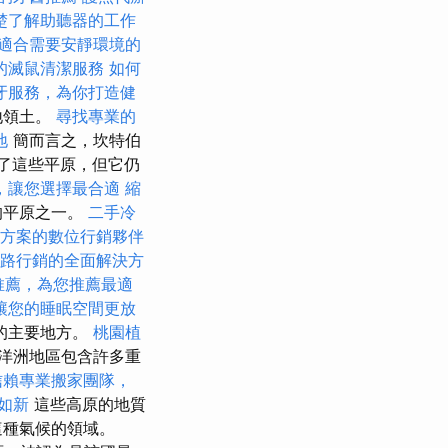
楚了解助聽器的工作
適合需要安靜環境的
的滅鼠清潔服務
如何
牙服務，為你打造健
地領土。
尋找專業的
地
簡而言之，坎特伯
影響了這些平原，但它仍
，讓您選擇最合適
縮
的平原之一。
二手冷
方案的數位行銷夥伴
路行銷的全面解決方
推薦，為您推薦最適
讓您的睡眠空間更放
的主要地方。
桃園植
洋洲地區包含許多重
信賴專業搬家團隊，
如新
這些高原的地質
這種氣候的領域。