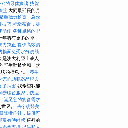
EO的最佳實踐
找貨
權益
大雨最延長的月
精準聽力檢查，為您
化技巧
精緻茶會，提
速簡便
各種風格的吧
一年將有更多的降
視力矯正
提供高效清
的牆面免受水分侵蝕
直是澳大利亞土著人
的野生動植物和自然
島嶼的棲息地。
養生
合您的助聽器品牌與
更多損害
我希望我能
何辦理台胞證，快速
，滿足您的宴會需求
的世界。
法令紋醫美
基隆徵信社，提供可
卻富有時尚感
這裡的
供專業支持
提供私人