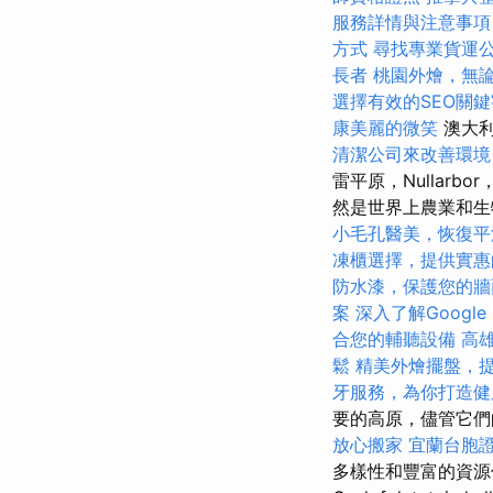
服務詳情與注意事項
方式
尋找專業貨運
長者
桃園外燴，無
選擇有效的SEO關鍵
康美麗的微笑
澳大利
清潔公司來改善環境
雷平原，Nullar
然是世界上農業和
小毛孔醫美，恢復平
凍櫃選擇，提供實惠
防水漆，保護您的牆
案
深入了解Google S
合您的輔聽設備
高
鬆
精美外燴擺盤，
牙服務，為你打造健
要的高原，儘管它們
放心搬家
宜蘭台胞
多樣性和豐富的資源