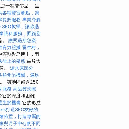
是一種奢侈品。 生
供各種豐富餐點，讓
解長照服務
專業冷氣
le SEO教學，讓你迅
業眼科服務，照顧您
產品。
護照過期怎麼
供有力證據
養生村，
中等熱帶島嶼上，而
法律上的疑惑
由於大
氣候。
漏水原因分
各類食品機械，滿足
 該地區超過250
骨服務
高品質洗碗
究它的深度和困難，
重生的機會
它的形成
ress打造SEO友好的
燴佈置，打造專屬的
家與月子中心的不同