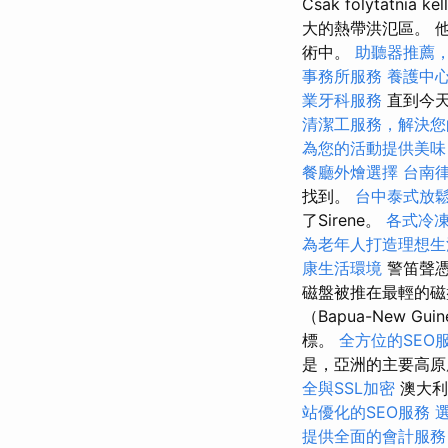
Csak folytat
大的熱帶洪氾區。 
術中。
助聽器推薦
事務所服務
養護中
業牙科服務
直到今天
清潔工服務，解決您
為您的活動提供美味
餐廳外燴選擇
台南
找到。
台中泰式放
了Sirene。
各式冷
為老年人打造理想生
康生活環境
警笛聲憑
磁盤被推在最輕的磁
（Bapua-New
標。
全方位的SEO
是，亞洲的主要高原
全與SSL加密
澳大利
站優化的SEO服務
提供全面的會計服務