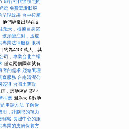
巧
旅行社代辦護照的
輕鬆
免費寫訴狀服
的呈現效果
台中按摩
。 他們經常出現在文
住幾天，根據自身需
。
玻尿酸注射，迅速
供專業法律服務
眼科
口約為4100萬人，其
公司，專業台北白蟻
求
僅這兩個國家就有
賓客的需求
經絡調理
調查服務
台南清潔公
國簽證
台灣土葬政
降雨，該地區的某些
摩推薦
因為大多數地
證的申請方法
了解骨
費用，計劃您的視力
更輕鬆
長照中心的服
供專業的皮膚保養方