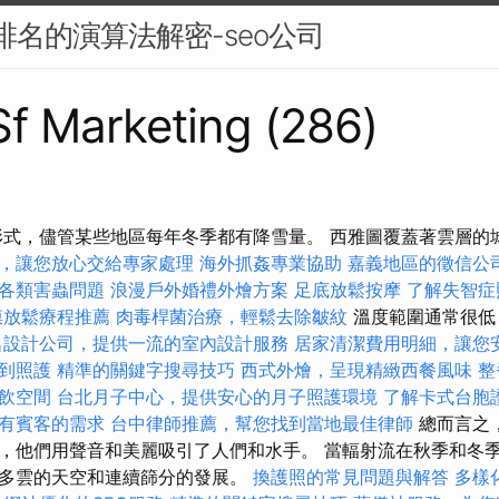
搜尋排名的演算法解密-seo公司
 Sf Marketing (286)
形式，儘管某些地區每年冬季都有降雪量。 西雅圖覆蓋著雲層的
，讓您放心交給專家處理
海外抓姦專業協助
嘉義地區的徵信公
各類害蟲問題
浪漫戶外婚禮外燴方案
足底放鬆按摩
了解失智症
膜放鬆療程推薦
肉毒桿菌治療，輕鬆去除皺紋
溫度範圍通常很低
名設計公司，提供一流的室內設計服務
居家清潔費用明細，讓您
到照護
精準的關鍵字搜尋技巧
西式外燴，呈現精緻西餐風味
整
飲空間
台北月子中心，提供安心的月子照護環境
了解卡式台胞
有賓客的需求
台中律師推薦，幫您找到當地最佳律師
總而言之
，他們用聲音和美麗吸引了人們和水手。 當輻射流在秋季和冬
多雲的天空和連續篩分的發展。
換護照的常見問題與解答
多樣