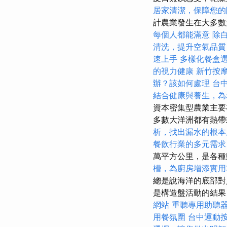
居家清潔，保障您的
計農業發生在大多數
每個人都能滿意
除
清洗，提升空氣品質
速上手
多樣化餐盒
的視力健康
新竹按
辦？該如何處理
台
結合健康與養生，為
資本密集型農業主
多數大洋洲都有熱帶
析，找出漏水的根本
餐飲行業的多元需求
萬平方公里，是各
槽，為廚房增添實用
總是說海洋的底部
是構造盤活動的結果
網站
重聽專用助聽
用餐氛圍
台中運動