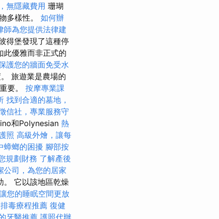
，無隱藏費用
珊瑚
生物多樣性。
如何辦
律師為您提供法律建
彼得堡發現了這種停
如此優雅而非正式的
保護您的牆面免受水
。 旅遊業是農場的
越重要。
按摩專業課
所
找到合適的墓地，
徵信社，專業服務守
o和Polynesian
熱
護照
高級外燴，讓每
中蟑螂的困擾
腳部按
您規劃財務
了解產後
潔公司，為您的居家
。 它以該地區乾燥
讓您的睡眠空間更放
摩排毒療程推薦
復健
的牙醫推薦
護照代辦