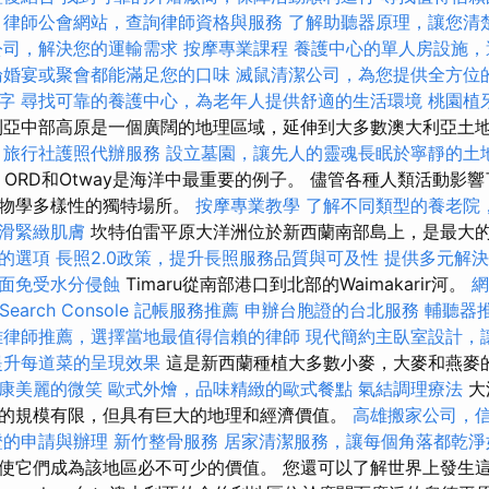
律師公會網站，查詢律師資格與服務
了解助聽器原理，讓您清
公司，解決您的運輸需求
按摩專業課程
養護中心的單人房設施，
論婚宴或聚會都能滿足您的口味
滅鼠清潔公司，為您提供全方位
字
尋找可靠的養護中心，為老年人提供舒適的生活環境
桃園植
亞中部高原是一個廣闊的地理區域，延伸到大多數澳大利亞土
旅行社護照代辦服務
設立墓園，讓先人的靈魂長眠於寧靜的土
bor，ORD和Otway是海洋中最重要的例子。 儘管各種人類活動
生物學多樣性的獨特場所。
按摩專業教學
了解不同類型的養老院
滑緊緻肌膚
坎特伯雷平原大洋洲位於新西蘭南部島上，是最大
的選項
長照2.0政策，提升長照服務品質與可及性
提供多元解決
面免受水分侵蝕
Timaru從南部港口到北部的Waimakarir河。
網
earch Console
記帳服務推薦
申辦台胞證的台北服務
輔聽器
雄律師推薦，選擇當地最值得信賴的律師
現代簡約主臥室設計，
提升每道菜的呈現效果
這是新西蘭種植大多數小麥，大麥和燕麥
康美麗的微笑
歐式外燴，品味精緻的歐式餐點
氣結調理療法
大
的規模有限，但具有巨大的地理和經濟價值。
高雄搬家公司，
證的申請與辦理
新竹整骨服務
居家清潔服務，讓每個角落都乾淨
使它們成為該地區必不可少的價值。 您還可以了解世界上發生