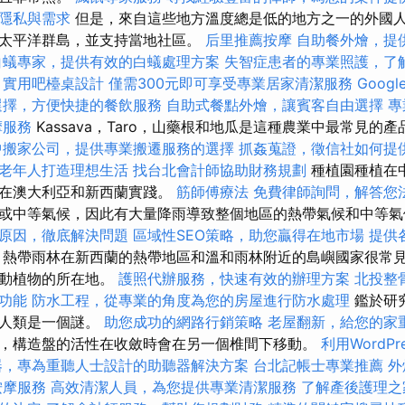
隱私與需求
但是，來自這些地方溫度總是低的地方之一的外國人
太平洋群島，並支持當地社區。
后里推薦按摩
自助餐外燴，提
白蟻專家，提供有效的白蟻處理方案
失智症患者的專業照護，了
實用吧檯桌設計
僅需300元即可享受專業居家清潔服務
Goog
選擇，方便快捷的餐飲服務
自助式餐點外燴，讓賓客自由選擇
專
摩服務
Kassava，Taro，山藥根和地瓜是這種農業中最常見的
中搬家公司，提供專業搬遷服務的選擇
抓姦蒐證，徵信社如何提
老年人打造理想生活
找台北會計師協助財務規劃
種植園種植在
要在澳大利亞和新西蘭實踐。
筋師傅療法
免費律師詢問，解答您
或中等氣候，因此有大量降雨導致整個地區的熱帶氣候和中等
原因，徹底解決問題
區域性SEO策略，助您贏得在地市場
提供
熱帶雨林在新西蘭的熱帶地區和溫和雨林附近的島嶼國家很常見。
種動植物的所在地。
護照代辦服務，快速有效的辦理方案
北投整
功能
防水工程，從專業的角度為您的房屋進行防水處理
鑑於研
對人類是一個謎。
助您成功的網路行銷策略
老屋翻新，給您的家
，構造盤的活性在收斂時會在另一個椎間下移動。
利用WordP
器，專為重聽人士設計的助聽器解決方案
台北記帳士專業推薦
外
按摩服務
高效清潔人員，為您提供專業清潔服務
了解產後護理之