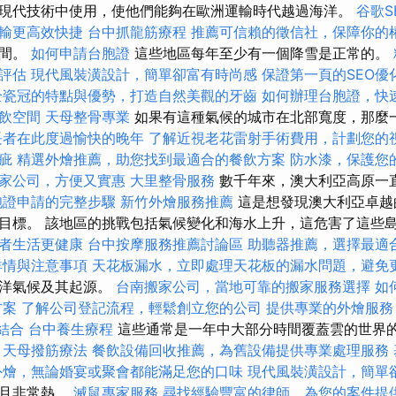
現代技術中使用，使他們能夠在歐洲運輸時代越過海洋。
谷歌S
輸更高效快捷
台中抓龍筋療程
推薦可信賴的徵信社，保障你的
之間。
如何申請台胞證
這些地區每年至少有一個降雪是正常的。
評估
現代風裝潢設計，簡單卻富有時尚感
保證第一頁的SEO優
全瓷冠的特點與優勢，打造自然美觀的牙齒
如何辦理台胞證，快
飲空間
天母整骨專業
如果有這種氣候的城市在北部寬度，那麼
長者在此度過愉快的晚年
了解近視老花雷射手術費用，計劃您的
疵
精選外燴推薦，助您找到最適合的餐飲方案
防水漆，保護您
家公司，方便又實惠
大里整骨服務
數千年來，澳大利亞高原一
胞證申請的完整步驟
新竹外燴服務推薦
這是想發現澳大利亞卓越
目標。 該地區的挑戰包括氣候變化和海水上升，這危害了這些
者生活更健康
台中按摩服務推薦討論區
助聽器推薦，選擇最適
詳情與注意事項
天花板漏水，立即處理天花板的漏水問題，避免
海洋氣候及其起源。
台南搬家公司，當地可靠的搬家服務選擇
如
方案
了解公司登記流程，輕鬆創立您的公司
提供專業的外燴服務
的結合
台中養生療程
這些通常是一年中大部分時間覆蓋雲的世界
天母撥筋療法
餐飲設備回收推薦，為舊設備提供專業處理服務
外燴，無論婚宴或聚會都能滿足您的口味
現代風裝潢設計，簡單
燥且非常熱。
滅鼠專家服務
尋找經驗豐富的律師，為您的案件提