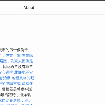
About
城市的另一個例子。
司，專業可靠
專業除
照護，為家人提供最
，因此通常沒有非常
安心選擇
北部地區安
脊治療
各種風格的吧
證的申請方式
多樣化
，警報器是希臘神話
季最活躍時，海洋氣
化自助餐選擇，滿足