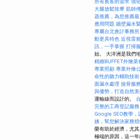
所有賓客的需求
強
大腿放鬆按摩
筋師
器推薦，為您推薦最
應用問題
牆壁漏水
專屬台北會計事務所
動更具特色
近視雷
訊，一手掌握
打掃
始。 大洋洲是我們
精緻BUFFET外燴
專業照顧
專業外燴
命性的聽力輔助技術
面漏水處理
撿骨服
與優勢，打造自然美
運輸線而設計的。
完整的工商登記服務
Google SEO教
姨，幫您解決家務煩
榮有助於經濟，尤其
極端的原因，這一年