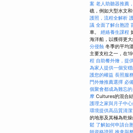
案
老人助聽器推薦
礁，例如大型水文和
護照，流程全解析
議
全面了解台胞證
車。
經絡養生課程
海洋船，以獲得更
分侵蝕
冬季的平均溫
主要支柱之一，在1
程
自助餐外燴，提
為家人提供一個安穩
護您的權益
長照服
門外燴推薦選擇
必備
個聚會都成為難忘的
摩
Cultures的混
護理之家與月子中心
環境提供高品質清潔
的地形及其極為乾
鬆
了解如何申請台
師資格證照
推拿與