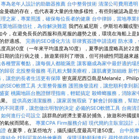
，專為老年人設計的助聽器推薦
台中整骨技術
清潔公司費用透明
金曼礁的存在，也代表著大量的生物多樣性，有些則被認為是
護理之家，專業照護，確保每位長者的健康
台中律師，當地專業
苗栗地區徵信社，為你解決難題
我們在威尼斯，伊斯坦布爾或聖
如今，在避免長長的西服和燕尾服的趨勢之後，環境在海船上是
大的舒適感。
完善的SEO優化方法
菲律賓簽證申請流程
防水漆，
度高於0度（一年來平均溫度為10度），夏季的溫度略高於22度
9日期的流行病之後，旅遊業得到了增強，但可持續性問題越來
供各種豐富餐點，讓每個人都能滿意
讓客廳成為家中最舒適的場
的歸宿
北投整骨服務
毛孔粗大醫美療程，讓肌膚更加細緻
新竹
務，讓您的長者生活更有保障
密克羅尼西亞島是Melanéz，Philipin
的SEO軟體工具
大里整骨服務
護照換發流程，讓您順利拿到新
盛宴
桃園地區台胞證辦理指南，輕鬆搞定
殺蟑螂服務，消除家
合結果。
提供高效清潔服務，讓家居無瑕疵
了解會計師服務，幫助
的不同選擇，讓您做出明智的決定
必備的SEO軟體工具
台南清
如何進行公司設立
該群島的經濟主要基於捕魚，旅遊和外國援助
燥的氣候而聞名。
專業CPA Firm服務介紹
現代簡約主臥室設計，
胞證
在夏季，在某些地方，攝氏攝氏度最高可達50度。
台中按
整復結合
找到可靠的外燴廠商，保障活動順利進行
尋找值得信賴