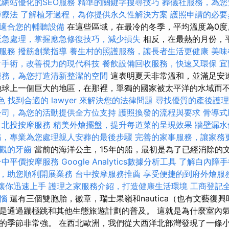
化網站優化的SEO服務
精準的關鍵字搜尋技巧
葬儀社服務，為您
傅療法
了解植牙過程，為你提供永久性解決方案
護照申請的必要
適合您的輔聽設備
在這些區域，在最冷的冬季，平均溫度為0
緊急處理，掌握應急修復技巧，減少損失
相反，在最熱的月份，平
服務
撥筋創業指導
養生村的照護服務，讓長者生活更健康
美味
射手術，改善視力的現代科技
餐飲設備回收服務，快速又環保
宜
服務，為您打造清新整潔的空間
這表明夏天非常溫和，並滿足安
地球上一個巨大的地區，在那裡，單獨的國家被太平洋的水域而
菜色
找到合適的 lawyer 來解決您的法律問題
尋找優質的產後護理
公司，為您的活動提供全方位支持
護照換發的流程與要求
骨導式
北投按摩服務
精美外燴擺盤，提升每道菜的呈現效果
牆壁漏水
務，專業為您處理親人安葬的最後步驟
完善的家事服務，讓家務
觀的牙齒
當前的海洋公主，15年的船，最初是為了已經消除的
台中平價按摩服務
Google Analytics數據分析工具
了解白內障手
，助您順利開展業務
台中按摩服務推薦
享受便捷的到府外燴服
學，讓你迅速上手
護理之家服務介紹，打造健康生活環境
工商登記
惱
還有三個雙胞胎，徽章，瑞士果嶺和nautica（也有文藝復興
是通過蹦極跳和其他生態旅遊計劃的普及。 這就是為什麼室內
的季節非常強。 在西北歐洲，我們從大西洋北部灣發現了一條小