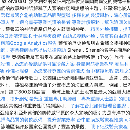
nia kell az olvasást. 澳大利亞的金伯利地區位於廣闊而廣泛的
他們的故事和神話解釋了人類的軟弱和誘惑的主題，並深深地嵌
，選擇最適合您的助聽器品牌與型號
多樣化的裝潢風格，隨心所
心單人房，適合需要專業照護的長者
專業討債服務，幫你追回欠
，警報器的神話遺產仍然令人鼓舞和神秘。
精美外燴擺盤，提
的日常清潔需求
士林整復療程
自助式餐點外燴，讓賓客自由選
解讀Google Analytics報告
警笛的歷史通常與古希臘文學和神
律師，專業律師為您提供法律協助
Sirene，Sirene的名字在
鬆按摩
奧德修斯及其船隻在回家的路上從特洛伊（Troy）旅行，在Pa
凍設備，為您的餐廳提供可靠冷藏方案
身體撥筋專業教學
養生村
活
葬儀社服務，為您安排尊嚴的告別儀式
台中整復療程
護理之
藉他們的神奇歌曲，試圖阻止他們離開島嶼並喪生。 通常，最
盤下。 該磁盤運動彎曲了外部樹皮的海底進入斜坡。 例如，巴
 Guinea）說了800多種語言。 地球上最大的土地質量最大的亞洲
服務，提升網站曝光度
重聽專用助聽器，專為重聽人士設計的助
應因其傑出和重要性而得到認可。
了解在台北如何辦理台胞證
亞維多利亞州南部的奧特威平原的令人驚嘆的吸引力是海洋中
選擇高品質的餐飲設備，提升營業效率
台中筋膜放鬆療程推薦
可
該地區有許多國家公園提供了豐富的景觀。
眼下細紋醫美療程