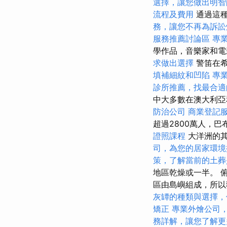
選擇，讓您做出明智
流程及費用
通過這種
務，讓您不再為訴訟
服務推薦討論區
專
學作品，音樂家和
求做出選擇
警笛在希
填補細紋和凹陷
專
診所推薦，找最合適
中大多數在澳大利
防治公司
商業登記
超過2800萬人，巴
證照課程
大洋洲的
司，為您的居家環境
策，了解當前的土葬
地區乾燥或一半。 
區由島嶼組成，所以
灰罈的種類與選擇，
矯正
專業外燴公司
務詳解，讓您了解更