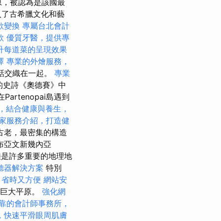
奧德平原，被認為是該國最
入了古希臘文化和藝
欲變換
專屬台北會計
款
優質牙醫，提供專
升每道菜的呈現效果
擇
專業的外燴服務，
話交織在一起。
專業
荷馬的史詩《奧德賽》中
rtenopai島遇到
，結合健康與養生，
家服務介紹，打造健
古老，最密集的構造
布亞文新幾內亞
大陸是許多重要的地理地
聽器解決方案
特別
，省時又方便
網站安
的巨大平原。
強化網
靠的會計師事務所，
，快速平滑眼周肌膚