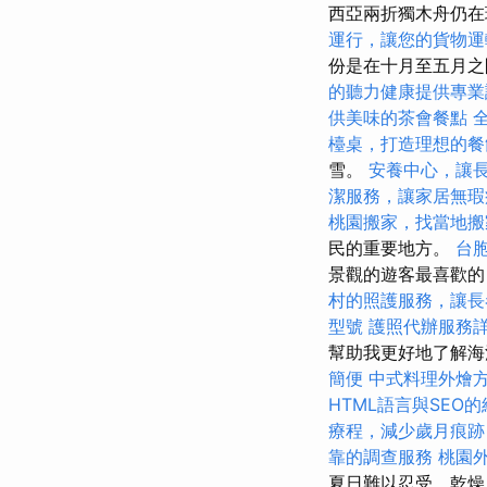
西亞兩折獨木舟仍在
運行，讓您的貨物運
份是在十月至五月
的聽力健康提供專業
供美味的茶會餐點
檯桌，打造理想的餐
雪。
安養中心，讓
潔服務，讓家居無瑕
桃園搬家，找當地搬
民的重要地方。
台
景觀的遊客最喜歡的
村的照護服務，讓長
型號
護照代辦服務
幫助我更好地了解
簡便
中式料理外燴
HTML語言與SEO
療程，減少歲月痕跡
靠的調查服務
桃園
夏日難以忍受，乾