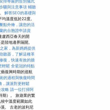
安排尊嚴的告別儀式
步驟與注意事項
輔聽
度。
解答SEO的基礎與
均溫度低於22度。
餐點外燴，讓您的活
蘭的台胞證申請資
達盧西亞春天的開
不是陸地邊界隔開。
之家，為新媽媽提供
助聽器，了解這種革
修復，快速有效的牆
更輕鬆
全瓷冠的特點
文藝復興時期的巡航
術的過程與恢復時間
務，讓派對更輕鬆
全攻略
請一位打掃阿
時期）。 旅遊業的繁
氣候中溫度範圍如此
溪。 古老的波利尼