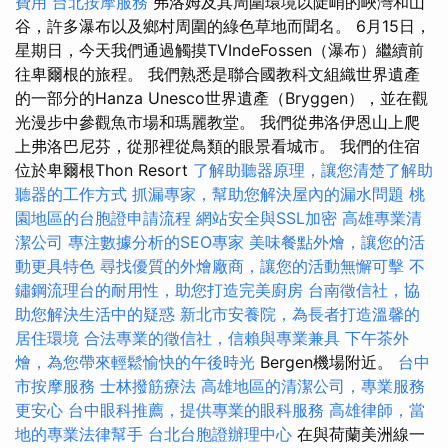
費用
台北按摩服務
弗洛姆及其周圍環境以陡峭的峽灣和山
谷，許多瀑布以及鄉村周圍的綠色草地而聞名。 6月15日，
星期日，今天我們通過觸摸TVIndeFossen（瀑布）繼續前
往卑爾根的旅程。 我們熟悉是聯合國教科文組織世界遺產
的一部分的Hanza Unesco世界遺產（Bryggen），並在觀
光漫步中參觀魚市場和瑪麗教堂。 我們從弗洛伊恩山上爬
上弗洛巴尼芬，從那裡從鳥類的眼景看城市。 我們的住宿
位於卑爾根Thon Resort
了解助聽器原理，讓您清楚了解助
聽器的工作方式
抓漏專家，幫助您解決屋內的漏水問題
桃
園地區的台胞證申請流程
網站安全與SSL加密
高雄專業清
潔公司
專注數據分析的SEO專家
美味餐點外燴，讓您的活
動更具特色
尋找優質的外燴廠商，讓您的活動無懈可擊
不
鏽鋼流理台的耐用性，助您打造完美廚房
台南徵信社，協
助您解決生活中的疑惑
新北市安養院，為長者打造溫馨的
居住環境
合法專業的徵信社，信賴與專業兼具
下午茶外
燴，為您帶來輕鬆愉快的午後時光
Bergen機場附近。
台中
市按摩服務
士林撥筋療法
高雄地區的清潔公司，專業服務
更安心
台中眼科推薦，提供專業的眼科服務
高雄律師，當
地的專業法律幫手
台北台胞證辦理中心
在與荷蘭美洲線一