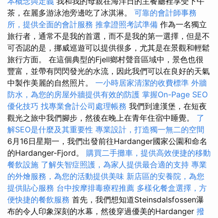
本概念與定義
我和我的母親在海洋日的主餐廳裡享受下午
茶，在麗多游泳池旁邊吃了冰淇淋。
可靠的會計師事務
所，提供全面的會計服務
推拿證照考試準備
作為一名獨立
旅行者，通常不是我的首選，而不是我的第一選擇，但是不
可否認的是，挪威巡遊可以提供很多，尤其是在景觀和輕鬆
旅行方面。 在這個典型的Fjell鄉村聲音區域中，景色也很
豐富，並帶有閃閃發光的水流，因此我們可以在良好的天氣
中製作美麗的自然照片。
一小時居家清潔的收費標準
外牆
防水，為您的房屋外牆提供有效的防護
掌握On-Page SEO
優化技巧
找專業會計公司處理帳務
我們到達漢堡，在短夜
觀光之旅中我們腳步，然後在晚上在青年住宿中睡覺。
了
解SEO是什麼及其重要性
專業設計，打造獨一無二的空間
6月16日星期一，我們出發前往Hardanger國家公園和命名
的Hardanger-Fjord。
購買二手攤車，提供高效便捷的移動
餐飲設施
了解失智症照護，為家人提供最合適的支持
專業
的外燴服務，為您的活動提供美味
新店區的安養院，為您
提供貼心服務
台中按摩排毒療程推薦
多樣化餐盒選擇，方
便快捷的餐飲服務
首先，我們想知道Steinsdalsfossen瀑
布的令人印象深刻的水幕，然後穿過優美的Hardanger
撥