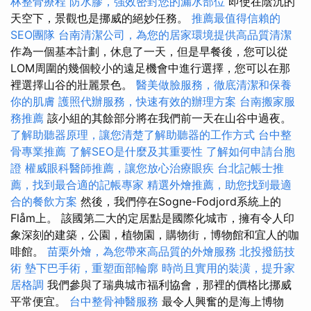
林整骨療程
防水膠，強效密封您的漏水部位
即使在陰沉的
天空下，景觀也是挪威的絕妙任務。
推薦最值得信賴的
SEO團隊
台南清潔公司，為您的居家環境提供高品質清潔
作為一個基本計劃，休息了一天，但是早餐後，您可以從
LOM周圍的幾個較小的遠足機會中進行選擇，您可以在那
裡選擇山谷的壯麗景色。
醫美做臉服務，徹底清潔和保養
你的肌膚
護照代辦服務，快速有效的辦理方案
台南搬家服
務推薦
該小組的其餘部分將在我們前一天在山谷中過夜。
了解助聽器原理，讓您清楚了解助聽器的工作方式
台中整
骨專業推薦
了解SEO是什麼及其重要性
了解如何申請台胞
證
權威眼科醫師推薦，讓您放心治療眼疾
台北記帳士推
薦，找到最合適的記帳專家
精選外燴推薦，助您找到最適
合的餐飲方案
然後，我們停在Sogne-Fodjord系統上的
Flåm上。 該國第二大的定居點是國際化城市，擁有令人印
象深刻的建築，公園，植物園，購物街，博物館和宜人的咖
啡館。
苗栗外燴，為您帶來高品質的外燴服務
北投撥筋技
術
墊下巴手術，重塑面部輪廓
時尚且實用的裝潢，提升家
居格調
我們參與了瑞典城市福利協會，那裡的價格比挪威
平常便宜。
台中整骨神醫服務
最令人興奮的是海上博物