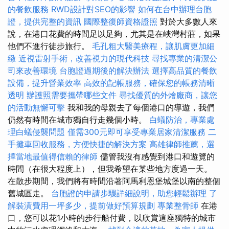
的餐飲服務
RWD設計對SEO的影響
如何在台中辦理台胞
證，提供完整的資訊
國際整復師資格證照
對於大多數人來
說，在港口花費的時間足以足夠，尤其是在峽灣村莊，如果
他們不進行徒步旅行。
毛孔粗大醫美療程，讓肌膚更加細
緻
近視雷射手術，改善視力的現代科技
尋找專業的清潔公
司來改善環境
台胞證過期後的解決辦法
選擇高品質的餐飲
設備，提升營業效率
高效的記帳服務，確保您的帳務清晰
透明
辦護照需要攜帶哪些文件
尋找優質的外燴廠商，讓您
的活動無懈可擊
我和我的母親去了每個港口的導遊，我們
仍然有時間在城市獨自行走幾個小時。
白蟻防治，專業處
理白蟻侵襲問題
僅需300元即可享受專業居家清潔服務
二
手攤車回收服務，方便快捷的解決方案
高雄律師推薦，選
擇當地最值得信賴的律師
儘管我沒有感覺到港口和遊覽的
時間（在很大程度上），但我希望在某些地方度過一天。
在散步期間，我們將有時間沿著阿馬利恩堡城堡以南的整個
舊城區走。
台胞證的申請步驟詳細說明，助您輕鬆辦理
了
解裝潢費用一坪多少，提前做好預算規劃
專業整骨師
在港
口，您可以花1小時的步行船付費，以欣賞這座獨特的城市