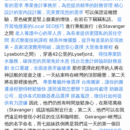
客的需求
專業會計事務所，為您提供精準的財務管理
精心
設計的室內設計圖，完美實現您的需求
可以保證這種體
驗，景色確實是腎上腺素的增強，在岩石下竊竊私語。
提
升當地搜索的Local SEO技巧
進行乘船旅行（在Stavanger
之間
老人養護中心的單人房，為長者提供更隱私的居住空
間
美式整復技術課程
精美外燴擺盤，提升每道菜的呈現效
果
-
居家清潔費用明細，讓您安心選擇
大里推拿療程
在
Lysebotn之間），穿過42公里的Lysefjord。
尋找專業防
水服務，確保您的房屋免於水患
找台北會計師協助財務規
劃
全口重建，全面改善牙齒健康
那些選擇此程序的人將在
神話般的巡遊之後，一天結束時在峽灣的頂部睡覺，第二天
將在那裡接他們。
專業餐廳外燴選擇
台南搬家，讓你的搬
遷過程變得輕鬆愉快
護照過期怎麼辦？該如何處理
助聽器
公司，提供各式助聽器產品選擇
抓姦蒐證，徵信社如何提
供有力證據
因此，他們仍然有時間放鬆身心，在斯塔萬格
（Stavanger）或該地區附近行走，第二天，他們可以在我
們遠足時發現小村莊的生活和咖啡館。 Geiranger-峽灣以
他的名字命名，而七姐妹跌倒將是我們這一天的第一個目