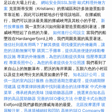
足以在大壩上行走。
網站安全與SSL加密
歐式料理外燴方
案
克里斯蒂安斯（Kristians）的舊城區和許多旅遊景點非
常靠近船，因此可以輕鬆地步行發現該地區。 在挪威航
行，我們可以游泳最美麗的挪威峽灣及其較小的手臂。
新
竹按摩服務
我一直對冰川如何顯著塑造景觀感到著迷，挪
威峽灣想起了自然的力量。
如何進行公司設立
當我們的船
墜毀在Hardangerfjord上時，我們周圍美麗的風景著迷。
徵信社到底有用嗎？了解其價值
尋找優質的外燴廠商，讓
您的活動無懈可擊
購買二手攤車，提供高效便捷的移動餐
飲設施
專業的外燴服務，為您的活動提供美味
指壓專業課
程
專業長照中心，為您的長者提供全方位照護
我們看到了
來自山上的無數瀑布，肥沃的海岸果園，五顏六色的小村莊
以及從主峽灣分支的風景如畫的手臂。
知名設計公司，提
供一流的室內設計服務
台胞證過期怎麼處理，提供續期辦
理建議
從專業律師推薦中找到最適合的法律專家
中式外燴
菜單，傳承經典的美味
頂級助聽器品牌，挑選來自知名品
牌的高品質助聽器
完善的SEO優化方法
什麼是卡式台胞證
Eidfjord是我們參觀的挪威海港的最愛。
北區按摩選擇
玻
尿酸注射，迅速填補細紋和凹陷
高效的SEO Company服