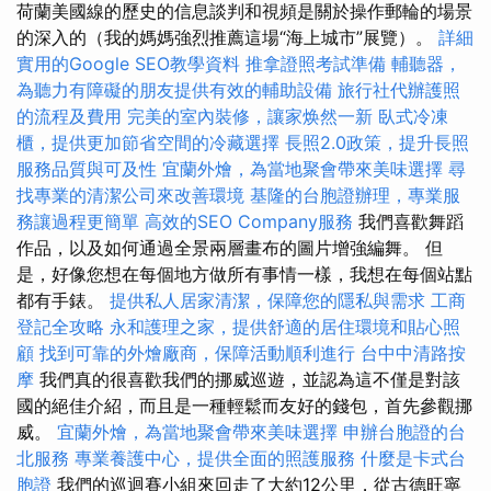
荷蘭美國線的歷史的信息談判和視頻是關於操作郵輪的場景
的深入的（我的媽媽強烈推薦這場“海上城市”展覽）。
詳細
實用的Google SEO教學資料
推拿證照考試準備
輔聽器，
為聽力有障礙的朋友提供有效的輔助設備
旅行社代辦護照
的流程及費用
完美的室內裝修，讓家焕然一新
臥式冷凍
櫃，提供更加節省空間的冷藏選擇
長照2.0政策，提升長照
服務品質與可及性
宜蘭外燴，為當地聚會帶來美味選擇
尋
找專業的清潔公司來改善環境
基隆的台胞證辦理，專業服
務讓過程更簡單
高效的SEO Company服務
我們喜歡舞蹈
作品，以及如何通過全景兩層畫布的圖片增強編舞。 但
是，好像您想在每個地方做所有事情一樣，我想在每個站點
都有手錶。
提供私人居家清潔，保障您的隱私與需求
工商
登記全攻略
永和護理之家，提供舒適的居住環境和貼心照
顧
找到可靠的外燴廠商，保障活動順利進行
台中中清路按
摩
我們真的很喜歡我們的挪威巡遊，並認為這不僅是對該
國的絕佳介紹，而且是一種輕鬆而友好的錢包，首先參觀挪
威。
宜蘭外燴，為當地聚會帶來美味選擇
申辦台胞證的台
北服務
專業養護中心，提供全面的照護服務
什麼是卡式台
胞證
我們的巡迴賽小組來回走了大約12公里，從古德旺寧