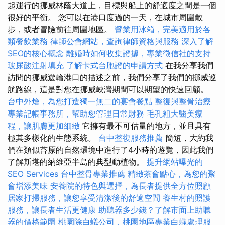
起運行的挪威林蔭大道上，目標與船上的舒適度之間是一個
很好的平衡。 您可以在港口度過的一天，在城市周圍散
步，或者冒險前往周圍地區。
營業用冰箱，完美適用於各
類餐飲業務
律師公會網站，查詢律師資格與服務
深入了解
SEO的核心概念
離婚時如何收集證據，專業徵信社的支持
玻尿酸注射填充
了解卡式台胞證的申請方式
在我分享我們
訪問的挪威遊輪港口的描述之前，我們分享了我們的挪威巡
航路線，這是對您在挪威峽灣期間可以期望的快速回顧。
台中外燴，為您打造獨一無二的宴會餐點
整復與整骨治療
專業記帳事務所，幫助您管理日常財務
毛孔粗大醫美療
程，讓肌膚更加細緻
它擁有最不可估量的地方，並且具有
極其多樣化的生態系統。
台中整復服務推薦
簡短，大約我
們在類似苔原的自然環境中進行了4小時的遊覽，因此我們
了解斯堪的納維亞半島的典型動植物。
提升網站曝光的
SEO Services
台中整骨專業推薦
精緻茶會點心，為您的聚
會增添美味
安養院的特色與選擇，為長者提供全方位照顧
居家打掃服務，讓您享受清潔後的舒適空間
養生村的照護
服務，讓長者生活更健康
助聽器多少錢？了解市面上助聽
器的價格範圍
桃園除白蟻公司，桃園地區專業白蟻處理服