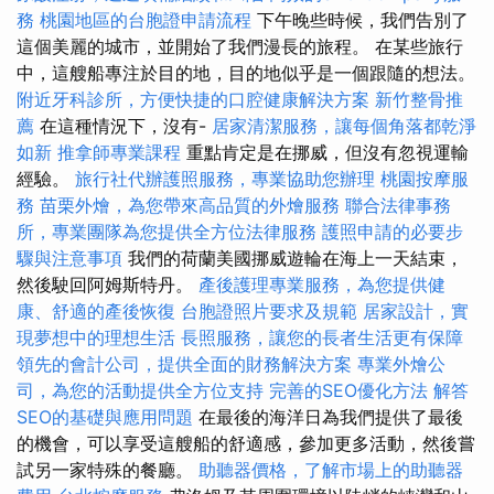
務
桃園地區的台胞證申請流程
下午晚些時候，我們告別了
這個美麗的城市，並開始了我們漫長的旅程。 在某些旅行
中，這艘船專注於目的地，目的地似乎是一個跟隨的想法。
附近牙科診所，方便快捷的口腔健康解決方案
新竹整骨推
薦
在這種情況下，沒有-
居家清潔服務，讓每個角落都乾淨
如新
推拿師專業課程
重點肯定是在挪威，但沒有忽視運輸
經驗。
旅行社代辦護照服務，專業協助您辦理
桃園按摩服
務
苗栗外燴，為您帶來高品質的外燴服務
聯合法律事務
所，專業團隊為您提供全方位法律服務
護照申請的必要步
驟與注意事項
我們的荷蘭美國挪威遊輪在海上一天結束，
然後駛回阿姆斯特丹。
產後護理專業服務，為您提供健
康、舒適的產後恢復
台胞證照片要求及規範
居家設計，實
現夢想中的理想生活
長照服務，讓您的長者生活更有保障
領先的會計公司，提供全面的財務解決方案
專業外燴公
司，為您的活動提供全方位支持
完善的SEO優化方法
解答
SEO的基礎與應用問題
在最後的海洋日為我們提供了最後
的機會，可以享受這艘船的舒適感，參加更多活動，然後嘗
試另一家特殊的餐廳。
助聽器價格，了解市場上的助聽器