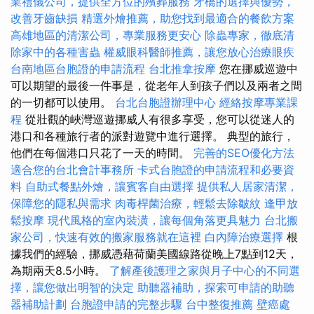
業禮儀公司，提供全方位的殯葬服務
牙橋的選擇與優勢，
改善牙齒缺損
精選外燴推薦，助您找到最適合的餐飲方案
高雄地區的清潔公司，專業服務更安心
除蟲專家，徹底清
除家中的各種害蟲
權威眼科醫師推薦，讓您放心治療眼疾
台南地區台胞證的申請流程
台北推拿按摩
您在挪威巡遊中
可以期望的最後一件事是，從老年人到孩子們以及兩者之間
的一切都可以使用。
台北台胞證辦理中心
經絡按摩專業課
程
從壯觀的峽灣巡遊挪威人有很多享受，您可以從迷人的
港口和各種旅行者的派對遊覽中進行選擇。 典型的旅行，
他們在每個港口只花了一天的時間。
完善的SEO優化方法
適合您的台北會計事務所
卡式台胞證的申請流程和必要資
料
自助式餐點外燴，讓賓客自由選擇
提供私人居家清潔，
保障您的隱私與需求
肉毒桿菌治療，輕鬆去除皺紋
逢甲放
鬆按摩
現代風格的室內裝潢，讓每個角落更具魅力
台北搬
家公司，快速有效的搬家服務就在這裡
白內障治療選擇
根
據我們的經驗，挪威憑藉荷蘭美國線路從晚上7點到12天，
為期兩天8.5小時。
了解產後護理之家與月子中心的不同選
擇，讓您做出明智的決定
助聽器補助，探索可申請的助聽
器補助計劃
台胞證申請的完整步驟
台中整復推薦
壁癌處