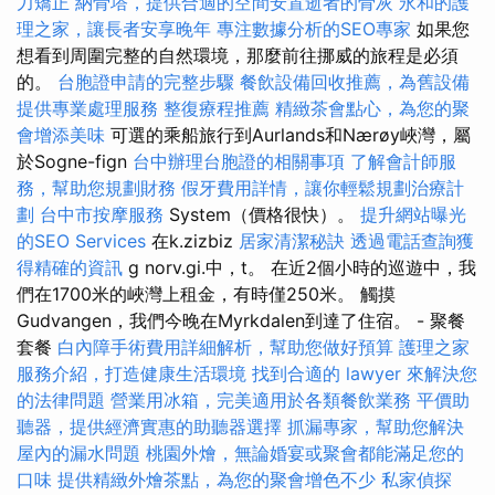
力矯正
納骨塔，提供合適的空間安置逝者的骨灰
永和的護
理之家，讓長者安享晚年
專注數據分析的SEO專家
如果您
想看到周圍完整的自然環境，那麼前往挪威的旅程是必須
的。
台胞證申請的完整步驟
餐飲設備回收推薦，為舊設備
提供專業處理服務
整復療程推薦
精緻茶會點心，為您的聚
會增添美味
可選的乘船旅行到Aurlands和Nærøy峽灣，屬
於Sogne-fign
台中辦理台胞證的相關事項
了解會計師服
務，幫助您規劃財務
假牙費用詳情，讓你輕鬆規劃治療計
劃
台中市按摩服務
System（價格很快）。
提升網站曝光
的SEO Services
在k.zizbiz
居家清潔秘訣
透過電話查詢獲
得精確的資訊
g norv.gi.中，t。 在近2個小時的巡遊中，我
們在1700米的峽灣上租金，有時僅250米。 觸摸
Gudvangen，我們今晚在Myrkdalen到達了住宿。 - 聚餐
套餐
白內障手術費用詳細解析，幫助您做好預算
護理之家
服務介紹，打造健康生活環境
找到合適的 lawyer 來解決您
的法律問題
營業用冰箱，完美適用於各類餐飲業務
平價助
聽器，提供經濟實惠的助聽器選擇
抓漏專家，幫助您解決
屋內的漏水問題
桃園外燴，無論婚宴或聚會都能滿足您的
口味
提供精緻外燴茶點，為您的聚會增色不少
私家偵探