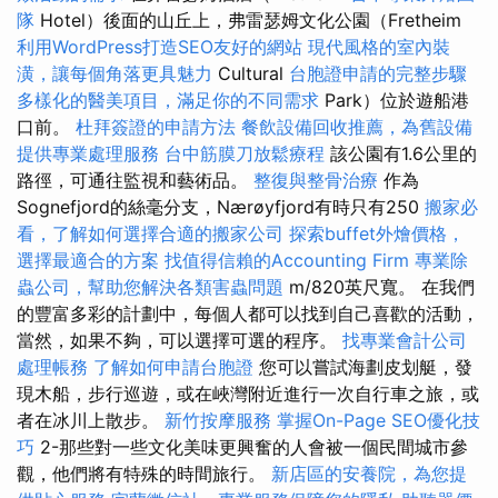
隊
Hotel）後面的山丘上，弗雷瑟姆文化公園（Fretheim
利用WordPress打造SEO友好的網站
現代風格的室內裝
潢，讓每個角落更具魅力
Cultural
台胞證申請的完整步驟
多樣化的醫美項目，滿足你的不同需求
Park）位於遊船港
口前。
杜拜簽證的申請方法
餐飲設備回收推薦，為舊設備
提供專業處理服務
台中筋膜刀放鬆療程
該公園有1.6公里的
路徑，可通往監視和藝術品。
整復與整骨治療
作為
Sognefjord的絲毫分支，Nærøyfjord有時只有250
搬家必
看，了解如何選擇合適的搬家公司
探索buffet外燴價格，
選擇最適合的方案
找值得信賴的Accounting Firm
專業除
蟲公司，幫助您解決各類害蟲問題
m/820英尺寬。 在我們
的豐富多彩的計劃中，每個人都可以找到自己喜歡的活動，
當然，如果不夠，可以選擇可選的程序。
找專業會計公司
處理帳務
了解如何申請台胞證
您可以嘗試海劃皮划艇，發
現木船，步行巡遊，或在峽灣附近進行一次自行車之旅，或
者在冰川上散步。
新竹按摩服務
掌握On-Page SEO優化技
巧
2-那些對一些文化美味更興奮的人會被一個民間城市參
觀，他們將有特殊的時間旅行。
新店區的安養院，為您提