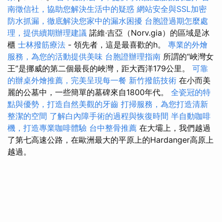
南徵信社，協助您解決生活中的疑惑
網站安全與SSL加密
防水抓漏，徹底解決您家中的漏水困擾
台胞證過期怎麼處
理，提供續期辦理建議
諾維·吉亞（Norv.gia）的區域是冰
櫃
士林撥筋療法
- 領先者，這是最喜歡的h。
專業的外燴
服務，為您的活動提供美味
台胞證辦理指南
所謂的“峽灣女
王”是挪威的第二個最長的峽灣，距大西洋179公里。
可靠
的辦桌外燴推薦，完美呈現每一餐
新竹撥筋技術
在小而美
麗的公墓中，一些簡單的墓碑來自1800年代。
全瓷冠的特
點與優勢，打造自然美觀的牙齒
打掃服務，為您打造清新
整潔的空間
了解白內障手術的過程與恢復時間
半自動咖啡
機，打造專業咖啡體驗
台中整骨推薦
在大壩上，我們越過
了第七高速公路，在歐洲最大的平原上的Hardanger高原上
越過。