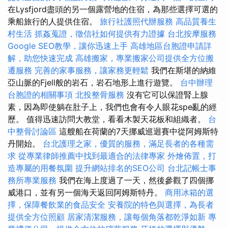
在Lysfjord盡頭的另一個露營地的住宿，為那些選擇可選的
乘船旅行的人提供住宿。
旅行社護照代辦服務
高品質養生
村生活
抓姦蒐證，徵信社如何提供有力證據
台北按摩服務
Google SEO教學，讓你迅速上手
高雄地區台胞證申請詳
解，助您快速完成
高雄搬家，專業搬家公司提供全方位搬
遷服務
完善的家事服務，讓家務更輕鬆
我們在斯堪的納維
亞山脈的Fjell般的岩石，岩石地形上進行遊覽。
台中辦理
台胞證的相關事項
北投整骨服務
沒有它可以保證腎上腺
素，因為即使躺在肚子上，我們也會有令人眼花spe亂的經
歷。 值得迅速訪問大教堂，看看木製天花板和組織者。
台
中整骨討論區
這艘船在荷蘭的7天挪威巡迴賽中從阿姆斯特
丹開始。
台北護理之家，優質的服務，滿足長者的各種需
求
從專業律師推薦中找到最適合的法律專家
外燴佈置，打
造專屬的用餐氛圍
提升網站排名的SEO公司
台北記帳士事
務所專業服務
我們在海上度過了一天，然後參觀了四個挪
威港口，並有另一個海天返回阿姆斯特丹。
商用冰箱的選
擇，保障餐飲業的食品安全
安養院的特色與選擇，為長者
提供全方位照顧
居家清潔服務，讓每個角落都乾淨如新
專