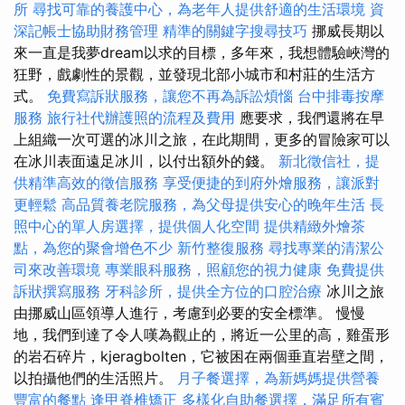
所
尋找可靠的養護中心，為老年人提供舒適的生活環境
資
深記帳士協助財務管理
精準的關鍵字搜尋技巧
挪威長期以
來一直是我夢dream以求的目標，多年來，我想體驗峽灣的
狂野，戲劇性的景觀，並發現北部小城市和村莊的生活方
式。
免費寫訴狀服務，讓您不再為訴訟煩惱
台中排毒按摩
服務
旅行社代辦護照的流程及費用
應要求，我們還將在早
上組織一次可選的冰川之旅，在此期間，更多的冒險家可以
在冰川表面遠足冰川，以付出額外的錢。
新北徵信社，提
供精準高效的徵信服務
享受便捷的到府外燴服務，讓派對
更輕鬆
高品質養老院服務，為父母提供安心的晚年生活
長
照中心的單人房選擇，提供個人化空間
提供精緻外燴茶
點，為您的聚會增色不少
新竹整復服務
尋找專業的清潔公
司來改善環境
專業眼科服務，照顧您的視力健康
免費提供
訴狀撰寫服務
牙科診所，提供全方位的口腔治療
冰川之旅
由挪威山區領導人進行，考慮到必要的安全標準。 慢慢
地，我們到達了令人嘆為觀止的，將近一公里的高，雞蛋形
的岩石碎片，kjeragbolten，它被困在兩個垂直岩壁之間，
以拍攝他們的生活照片。
月子餐選擇，為新媽媽提供營養
豐富的餐點
逢甲脊椎矯正
多樣化自助餐選擇，滿足所有賓