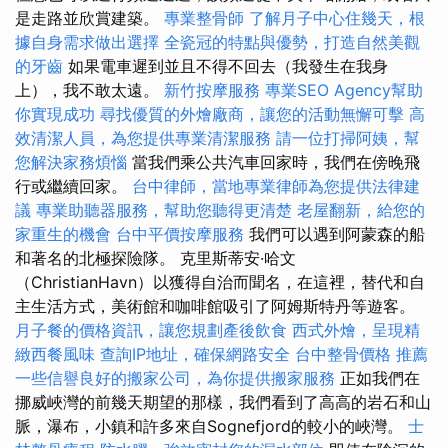
是走路並欣賞建築。
專業整骨師
了解月子中心住幾天，根
據自身需求做出選擇
全瓷冠的特點與優勢，打造自然美觀
的牙齒
如果電車遲到並且不得不回去（我發生在我身
上），我不敢太遠。
新竹按摩服務
專業SEO Agency幫助
你實現成功
尋找優質的外燴廠商，讓您的活動無懈可擊
高
效清潔人員，為您提供專業清潔服務
請一位打掃阿姨，幫
您解決家務煩惱
當我們乘公共汽車回家時，我們在傍晚飛
行或繼續回家。
台中律師，當地專業律師為您提供法律建
議
專業助聽器服務，幫助您聽得更清楚
老屋翻新，給您的
家重生的機會
台中平價按摩服務
我們可以遇到阿蒙森的船
和著名的北極探險隊。 克里斯蒂安·哈文
（ChristianHavn）以獲得自治而聞名，在這裡，替代和自
主生活方式，美術館和咖啡館吸引了阿姆斯特丹等遊客。
月子餐的價格資訊，讓您規劃產後飲食
西式外燴，呈現精
緻西餐風味
查詢IP地址，確保網路安全
台中整骨價格
推薦
一些信譽良好的搬家公司，為你提供搬家服務
正如我們在
挪威峽灣的前幾天期望的那樣，我們看到了高高的岩石和山
脈，瀑布，小鎮和許多來自Sognefjord的較小的峽灣。
士