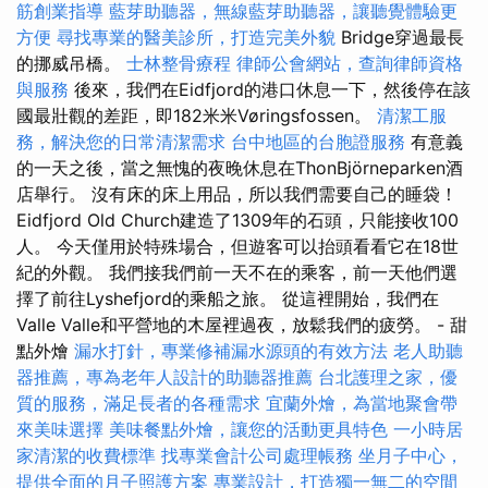
筋創業指導
藍芽助聽器，無線藍芽助聽器，讓聽覺體驗更
方便
尋找專業的醫美診所，打造完美外貌
Bridge穿過最長
的挪威吊橋。
士林整骨療程
律師公會網站，查詢律師資格
與服務
後來，我們在Eidfjord的港口休息一下，然後停在該
國最壯觀的差距，即182米米Vøringsfossen。
清潔工服
務，解決您的日常清潔需求
台中地區的台胞證服務
有意義
的一天之後，當之無愧的夜晚休息在ThonBjörneparken酒
店舉行。 沒有床的床上用品，所以我們需要自己的睡袋！
Eidfjord Old Church建造了1309年的石頭，只能接收100
人。 今天僅用於特殊場合，但遊客可以抬頭看看它在18世
紀的外觀。 我們接我們前一天不在的乘客，前一天他們選
擇了前往Lyshefjord的乘船之旅。 從這裡開始，我們在
Valle Valle和平營地的木屋裡過夜，放鬆我們的疲勞。 - 甜
點外燴
漏水打針，專業修補漏水源頭的有效方法
老人助聽
器推薦，專為老年人設計的助聽器推薦
台北護理之家，優
質的服務，滿足長者的各種需求
宜蘭外燴，為當地聚會帶
來美味選擇
美味餐點外燴，讓您的活動更具特色
一小時居
家清潔的收費標準
找專業會計公司處理帳務
坐月子中心，
提供全面的月子照護方案
專業設計，打造獨一無二的空間