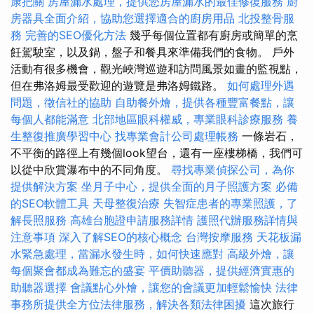
康把關
房屋漏水處理，提供您房屋漏水的最佳修復服務
廚
房器具全面介紹，協助您選擇適合的廚房用品
北投整骨服
務
完善的SEO優化方法
幾乎每個位置都有廚房或簡單的烹
飪駕駛室，以及鍋，盤子和餐具來準備我們的食物。 戶外
活動有很多機會，觀光峽灣巡遊和訪問風景如畫的監視點，
但在弗洛姆最受歡迎的遊覽是弗洛姆鐵路。
如何處理外遇
問題，徵信社的協助
自助餐外燴，提供各種豐富餐點，讓
每個人都能滿意
北部地區眼科權威，專業眼科診療服務
養
生整復推廣學習中心
找專業會計公司處理帳務
一條岩石，
不平衡的路徑上有幾個look望台，還有一座樓梯橋，我們可
以從中欣賞瀑布中的不同角度。
尋找專業偵探公司，為你
提供解決方案
坐月子中心，提供全面的月子照護方案
必備
的SEO軟體工具
天母整復治療
失智症患者的專業照護，了
解長照服務
高雄台胞證申請服務詳情
護照代辦服務詳情與
注意事項
深入了解SEO的核心概念
台灣按摩服務
天花板漏
水緊急處理，當漏水發生時，如何快速應對
高級外燴，讓
每個聚會都成為難忘的盛宴
平價助聽器，提供經濟實惠的
助聽器選擇
會議點心外燴，讓您的會議更加輕鬆愉快
法律
事務所提供全方位法律服務，解決各類法律困擾
這次旅行