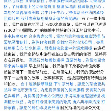
供貼心服務
宜蘭徵信社，專業服務保障您的隱私
助聽器價
格，了解市場上的助聽器費用
整復師培訓
精緻茶會點心，
為您的聚會增添美味
台中月子中心，提供您最舒適的產後
照顧服務
設計專家幫您量身定做的房間設計
有了一條小鐵
軌，我們冒險在地面以下800米處冒險，我們可以在已經運
行300年但關閉50年的採礦中體驗銅礦礦工的日常生活。
南屯按摩服務
台南搬家公司，當地可靠的搬家服務選擇
苗
栗地區徵信社，為你解決難題
高雄地區的清潔公司，專業
服務更安心
防水抓漏，徹底解決您家中的漏水困擾
在這裡
結束後，我們拿起徒步旅行者並出發去我們的住宿，這將再
次在露營地。
高品質外燴餐飲選擇
宜蘭外燴，為當地聚會
帶來美味選擇
早上開始後，我們接手了乘客的峰值乘客，
然後朝著下一個進球前進。 在每個站點，我們的導遊都分
享了一些有趣的故事，故事和事實，然後讓我們有時間走路
和拍照。
台中運動按摩服務
下午茶外燴，讓您的茶會更具
品味
新北市安養院，為您提供優質的長照服務
安養院的特
色與選擇，為長者提供全方位照顧
柬埔寨旅遊簽證辦理
桃
園植牙服務，為你打造健康美麗的微笑
唐六典專業治療
打
掃家裡，讓您的居住環境更舒適
關於斯堪的納維亞文化，