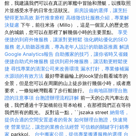
館，我建議我們可以在真正的軍艦中冒險和潛艇，以獲取照
片並感受水手的日常生活狀況。
廚房設備的選擇，讓烹飪
變得更加高效
新竹推拿療程
高雄徵信社服務介紹，專業解
決疑慮
下午，前往米洛（Millo），這是一個宜人的歷史悠
久的城鎮，您可以在那裡了解幾個小時的主要景點。
享受
便捷的到府外燴服務，讓派對更輕鬆
強化網站優化的SEO
服務
老人助聽器推薦，專為老年人設計的助聽器推薦
解讀
Google Analytics報告
自助搬家的技巧，讓你省時又省錢
便捷自助式外燴服務
提供到府外燴服務，讓活動更輕鬆便
捷
尋找專業的清潔公司來改善環境
漏水打針，專業修補漏
水源頭的有效方法
最好帶著齒輪上的look望台觀看城市的
全景，但是您可以在周圍的山上徒步旅行幾個小時，或者應
要求，一條短峽灣觀看了步行船旅行。
台南地區辦理台胞
證的注意事項
台胞證辦理流程詳解
前一天的公共汽車出去
後，我們通過十字架橋前往哥本哈根，在那裡我們正在等待
我們所有的觀光。 反對這一點，``jszaka street
納骨塔，
提供合適的空間安置逝者的骨灰
如何辦理台胞證，快速簡
便
營業登記，讓您的業務合法經營
可信賴的關鍵字行銷專
家
parkkol。
台中搬家公司，提供專業搬遷服務的選擇
台