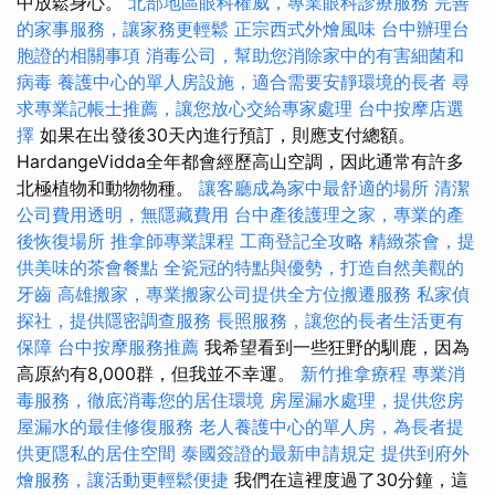
中放鬆身心。
北部地區眼科權威，專業眼科診療服務
完善
的家事服務，讓家務更輕鬆
正宗西式外燴風味
台中辦理台
胞證的相關事項
消毒公司，幫助您消除家中的有害細菌和
病毒
養護中心的單人房設施，適合需要安靜環境的長者
尋
求專業記帳士推薦，讓您放心交給專家處理
台中按摩店選
擇
如果在出發後30天內進行預訂，則應支付總額。
HardangeVidda全年都會經歷高山空調，因此通常有許多
北極植物和動物物種。
讓客廳成為家中最舒適的場所
清潔
公司費用透明，無隱藏費用
台中產後護理之家，專業的產
後恢復場所
推拿師專業課程
工商登記全攻略
精緻茶會，提
供美味的茶會餐點
全瓷冠的特點與優勢，打造自然美觀的
牙齒
高雄搬家，專業搬家公司提供全方位搬遷服務
私家偵
探社，提供隱密調查服務
長照服務，讓您的長者生活更有
保障
台中按摩服務推薦
我希望看到一些狂野的馴鹿，因為
高原約有8,000群，但我並不幸運。
新竹推拿療程
專業消
毒服務，徹底消毒您的居住環境
房屋漏水處理，提供您房
屋漏水的最佳修復服務
老人養護中心的單人房，為長者提
供更隱私的居住空間
泰國簽證的最新申請規定
提供到府外
燴服務，讓活動更輕鬆便捷
我們在這裡度過了30分鐘，這