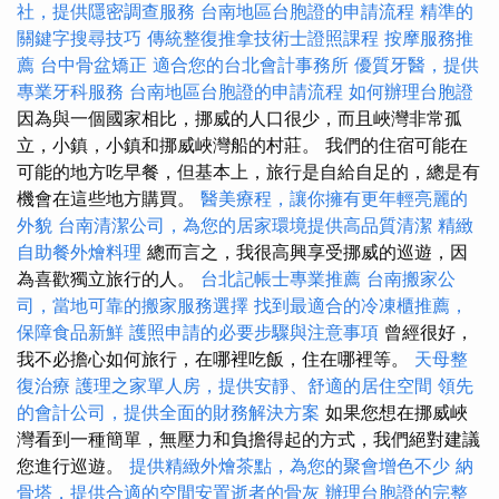
社，提供隱密調查服務
台南地區台胞證的申請流程
精準的
關鍵字搜尋技巧
傳統整復推拿技術士證照課程
按摩服務推
薦
台中骨盆矯正
適合您的台北會計事務所
優質牙醫，提供
專業牙科服務
台南地區台胞證的申請流程
如何辦理台胞證
因為與一個國家相比，挪威的人口很少，而且峽灣非常孤
立，小鎮，小鎮和挪威峽灣船的村莊。 我們的住宿可能在
可能的地方吃早餐，但基本上，旅行是自給自足的，總是有
機會在這些地方購買。
醫美療程，讓你擁有更年輕亮麗的
外貌
台南清潔公司，為您的居家環境提供高品質清潔
精緻
自助餐外燴料理
總而言之，我很高興享受挪威的巡遊，因
為喜歡獨立旅行的人。
台北記帳士專業推薦
台南搬家公
司，當地可靠的搬家服務選擇
找到最適合的冷凍櫃推薦，
保障食品新鮮
護照申請的必要步驟與注意事項
曾經很好，
我不必擔心如何旅行，在哪裡吃飯，住在哪裡等。
天母整
復治療
護理之家單人房，提供安靜、舒適的居住空間
領先
的會計公司，提供全面的財務解決方案
如果您想在挪威峽
灣看到一種簡單，無壓力和負擔得起的方式，我們絕對建議
您進行巡遊。
提供精緻外燴茶點，為您的聚會增色不少
納
骨塔，提供合適的空間安置逝者的骨灰
辦理台胞證的完整