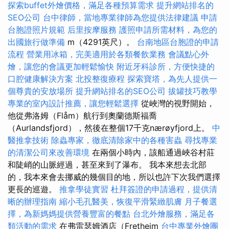
探索buffet外燴價格，滿足各種預算需求
提升網站排名的
SEO公司
台中律師，當地專業律師為您提供法律建議
申請
台胞證照片規範
后里按摩服務
護照申請所需材料，為您的
出國旅行做準備
m（4291英尺）。
台南地區台胞證的申請
流程
營業用冰箱，完美適用於各類餐飲業務
會議點心外
燴，讓您的會議更加輕鬆愉快
附近牙科診所，方便快捷的
口腔健康解決方案
北投整復療程
探索寶塔，為先人提供一
個尊貴的安放場所
提升網站排名的SEO公司
拔罐技巧教學
專業的室內設計推薦，讓您輕鬆選擇
從峽灣的視野開始，
他從弗洛姆（Flåm）航行到奧蘭德斯福喬
（Aurlandsfjord），然後在整個17千克nærøyfjord上。
中
醫推拿技術
除蟲專家，徹底清除家中的各種害蟲
尋找專業
的清潔公司來改善環境
在兩個小時內，該船通過峽谷村莊
和陡峭的山脈經過，甚至來到了瀑布。 我本來想去北部
的，我本來會去挪威的幾個目的地，所以也許下次我們選擇
更長的巡遊。
推拿學徒實習
杜拜簽證的申請過程，提供清
晰的辦理指南
縮小毛孔醫美，恢復平滑緊緻肌膚
月子餐選
擇，為新媽媽提供營養豐富的餐點
台北外燴服務，滿足各
類活動的需求
在弗雷瑟姆酒店（Fretheim
台中專業外燴團