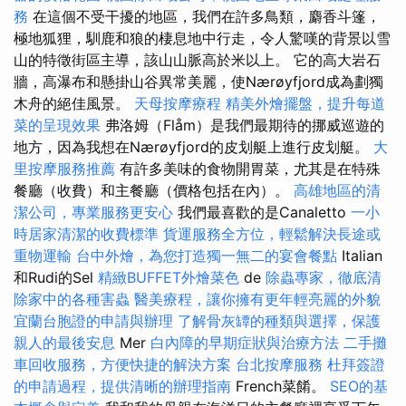
務
在這個不受干擾的地區，我們在許多鳥類，麝香斗篷，
極地狐狸，馴鹿和狼的棲息地中行走，令人驚嘆的背景以雪
山的特徵街區主導，該山山脈高於米以上。 它的高大岩石
牆，高瀑布和懸掛山谷異常美麗，使Nærøyfjord成為劃獨
木舟的絕佳風景。
天母按摩療程
精美外燴擺盤，提升每道
菜的呈現效果
弗洛姆（Flåm）是我們最期待的挪威巡遊的
地方，因為我想在Nærøyfjord的皮划艇上進行皮划艇。
大
里按摩服務推薦
有許多美味的食物開胃菜，尤其是在特殊
餐廳（收費）和主餐廳（價格包括在內）。
高雄地區的清
潔公司，專業服務更安心
我們最喜歡的是Canaletto
一小
時居家清潔的收費標準
貨運服務全方位，輕鬆解決長途或
重物運輸
台中外燴，為您打造獨一無二的宴會餐點
Italian
和Rudi的Sel
精緻BUFFET外燴菜色
de
除蟲專家，徹底清
除家中的各種害蟲
醫美療程，讓你擁有更年輕亮麗的外貌
宜蘭台胞證的申請與辦理
了解骨灰罈的種類與選擇，保護
親人的最後安息
Mer
白內障的早期症狀與治療方法
二手攤
車回收服務，方便快捷的解決方案
台北按摩服務
杜拜簽證
的申請過程，提供清晰的辦理指南
French菜餚。
SEO的基