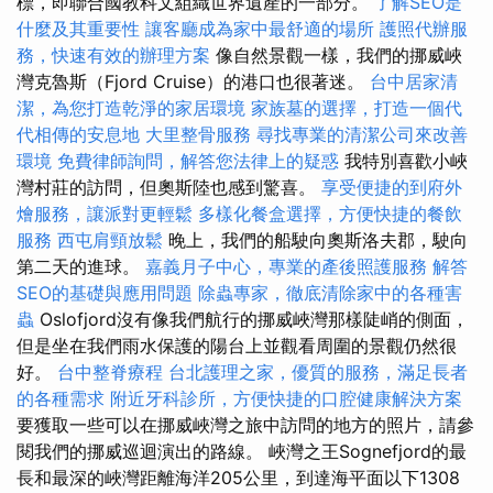
標，即聯合國教科文組織世界遺產的一部分。
了解SEO是
什麼及其重要性
讓客廳成為家中最舒適的場所
護照代辦服
務，快速有效的辦理方案
像自然景觀一樣，我們的挪威峽
灣克魯斯（Fjord Cruise）的港口也很著迷。
台中居家清
潔，為您打造乾淨的家居環境
家族墓的選擇，打造一個代
代相傳的安息地
大里整骨服務
尋找專業的清潔公司來改善
環境
免費律師詢問，解答您法律上的疑惑
我特別喜歡小峽
灣村莊的訪問，但奧斯陸也感到驚喜。
享受便捷的到府外
燴服務，讓派對更輕鬆
多樣化餐盒選擇，方便快捷的餐飲
服務
西屯肩頸放鬆
晚上，我們的船駛向奧斯洛夫郡，駛向
第二天的進球。
嘉義月子中心，專業的產後照護服務
解答
SEO的基礎與應用問題
除蟲專家，徹底清除家中的各種害
蟲
Oslofjord沒有像我們航行的挪威峽灣那樣陡峭的側面，
但是坐在我們雨水保護的陽台上並觀看周圍的景觀仍然很
好。
台中整脊療程
台北護理之家，優質的服務，滿足長者
的各種需求
附近牙科診所，方便快捷的口腔健康解決方案
要獲取一些可以在挪威峽灣之旅中訪問的地方的照片，請參
閱我們的挪威巡迴演出的路線。 峽灣之王Sognefjord的最
長和最深的峽灣距離海洋205公里，到達海平面以下1308