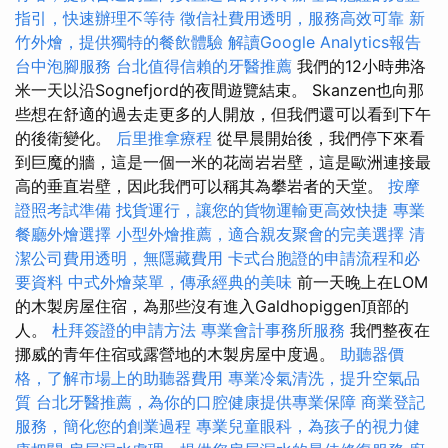
指引，快速辦理不等待
徵信社費用透明，服務高效可靠
新
竹外燴，提供獨特的餐飲體驗
解讀Google Analytics報告
台中泡腳服務
台北值得信賴的牙醫推薦
我們的12小時弗洛
米一天以沿Sognefjord的夜間遊覽結束。 Skanzen也向那
些想在舒適的過去走更多的人開放，但我們還可以看到下午
的後衛變化。
后里推拿療程
從早晨開始後，我們停下來看
到巨魔的牆，這是一個一米的花崗岩岩壁，這是歐洲連接最
高的垂直岩壁，因此我們可以稱其為攀岩者的天堂。
按摩
證照考試準備
找貨運行，讓您的貨物運輸更高效快捷
專業
餐廳外燴選擇
小型外燴推薦，適合親友聚會的完美選擇
清
潔公司費用透明，無隱藏費用
卡式台胞證的申請流程和必
要資料
中式外燴菜單，傳承經典的美味
前一天晚上在LOM
的木製房屋住宿，為那些沒有進入Galdhopiggen頂部的
人。
杜拜簽證的申請方法
專業會計事務所服務
我們整夜在
挪威的青年住宿或露營地的木製房屋中度過。
助聽器價
格，了解市場上的助聽器費用
專業冷氣清洗，提升空氣品
質
台北牙醫推薦，為你的口腔健康提供專業保障
商業登記
服務，簡化您的創業過程
專業兒童眼科，為孩子的視力健