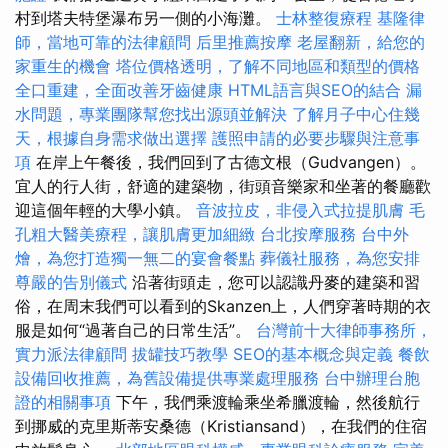
村到塔夫特堡瀑布另一側的小海灘。
士林整復療程
基隆律
師，當地可靠的法律顧問
后里推薦按摩
老屋翻新，給您的
家重生的機會
塔位價格透明，了解不同地區和類型的價格
全口重建，全面改善牙齒健康
HTML語言與SEO的結合
漏
水問題，專業團隊幫您找出源頭並解決
了解月子中心住幾
天，根據自身需求做出選擇
護照申請的必要步驟與注意事
項
在岸上午餐後，我們回到了古德文根（Gudvangen）。
宜人的行人街，舒適的建築物，街頭音樂家和坐著的餐廳歡
迎這個年輕的大學小鎮。
音波拉皮，非侵入式拉提肌膚
毛
孔粗大醫美療程，讓肌膚更加細緻
台北按摩服務
台中外
燴，為您打造獨一無二的宴會餐點
葬儀社服務，為您安排
尊嚴的告別儀式
沿著街頭走，您可以認識丹麥的建築和習
俗，在周末我們可以看到的Skanzen上，人們穿著時期的衣
服是如何“過著自己的日常生活”。
台灣前十大律師事務所，
實力派法律顧問
拔罐技巧教學
SEO的基本概念與定義
餐飲
設備回收推薦，為舊設備提供專業處理服務
台中辦理台胞
證的相關事項
下午，我們乘渡輪乘坐希臘渡輪，然後航行
到挪威的克里斯蒂安桑德（Kristiansand），在我們的住宿