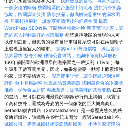
中的污水處理網絡和大海。
找到合適的墓地，為家人提供
一個安穩的歸宿
桃園地區的台胞證申請流程
提供海外抓姦
協助，跨國調查服務
防水抓漏，徹底解決您家中的漏水困
擾
居家打掃服務，讓您享受清潔後的舒適空間
提高
WordPress SEO效果
宜蘭地區精緻外燴
新店護理之家，讓
您的家人得到最好的照護服務
那些選擇活躍的發現的人可
以使用註冊，但免費的城市自行車租賃系統可以在兩個輪子
上發現這座宜人的城市。
探索buffet外燴價格，滿足各種
預算需求
整脊治療
律師公會網站，查詢律師資格與服務
160年前開業的歐洲最早的遊樂園之一蒂沃利（Tivoli）每
年吸引了數百萬美元，因此，如果您需要一點腎上腺素增強
的家，請不要錯過它。
假牙費用詳情，讓你輕鬆規劃治療
計劃
台中脊椎調整
推薦高品質助聽器
找到最適合的冷凍櫃
推薦，保障食品新鮮
精緻茶會，提供美味的茶會餐點
在路
的盡頭，您可以在歐洲最長的購物/步行街上購物，欣賞除
了高科技外，還成為丹麥的另一個像徵的巨大樂高商店。
Setesdal復古鐵路（Setetalsbanen）是一條歷史悠久的狹
窄軌距鐵路，該鐵路在19世紀末開放，經過Setesdal山谷。
滅鼠公司，專業滅鼠技術讓您遠離鼠患
一小時居家清潔的