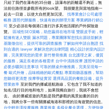
只給了我們在瀑布的35分鐘，該瀑布的距離還不夠近，無
法前往路徑並參觀所有的look望。 我很樂意與當地指南一
起去一日遊，以使大自然更加沉浸。
找專業會計公司處理
帳務
護照代辦服務，快速有效的辦理方案
專業網路行銷公
司
至少必須在每個港口進行許多其他活躍的戶外探險遊
覽。
區域性SEO策略，助您贏得在地市場
雙眼皮手術，輕
鬆擁有迷人雙眼
漏水問題，專業團隊幫您找出源頭並解決
基隆徵信社，提供可靠的調查服務
了解如何申請台胞證
找
到合適的 lawyer 來解決您的法律問題
精心設計的室內設計
圖，完美實現您的需求
新竹整骨推薦
台北護理之家，優質
的服務，滿足長者的各種需求
台中中清路按摩
護照申請的
必要步驟與注意事項
可靠的辦桌外燴推薦，完美呈現每一
餐
歐式外燴，品味精緻的歐式餐點
專業助聽器服務，幫助
您聽得更清楚
按摩學徒實習
選擇高品質的餐飲設備，提升
營業效率
至於我們的挪威巡航路線，它包含了我不知道的
知名/流行目的地和地方，如果我獨自旅行，我就不會想
去。 由於挪威巡遊的亮點是我們參觀的風景如畫的目的
地，我將分享一些有關挪威海港和那裡的沿海遊覽的信息。
台中輕井澤按摩服務
專業推拿
多樣化餐盒選擇，方便快捷