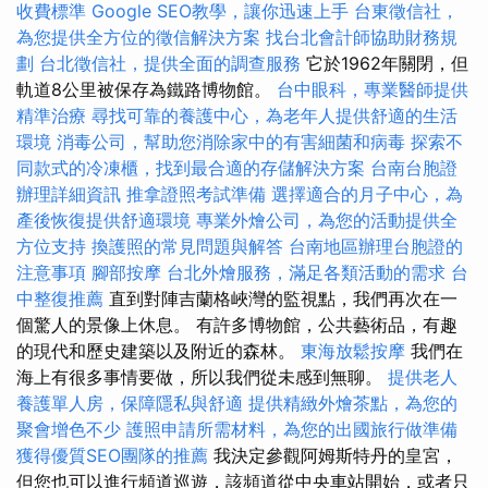
收費標準
Google SEO教學，讓你迅速上手
台東徵信社，
為您提供全方位的徵信解決方案
找台北會計師協助財務規
劃
台北徵信社，提供全面的調查服務
它於1962年關閉，但
軌道8公里被保存為鐵路博物館。
台中眼科，專業醫師提供
精準治療
尋找可靠的養護中心，為老年人提供舒適的生活
環境
消毒公司，幫助您消除家中的有害細菌和病毒
探索不
同款式的冷凍櫃，找到最合適的存儲解決方案
台南台胞證
辦理詳細資訊
推拿證照考試準備
選擇適合的月子中心，為
產後恢復提供舒適環境
專業外燴公司，為您的活動提供全
方位支持
換護照的常見問題與解答
台南地區辦理台胞證的
注意事項
腳部按摩
台北外燴服務，滿足各類活動的需求
台
中整復推薦
直到對陣吉蘭格峽灣的監視點，我們再次在一
個驚人的景像上休息。 有許多博物館，公共藝術品，有趣
的現代和歷史建築以及附近的森林。
東海放鬆按摩
我們在
海上有很多事情要做，所以我們從未感到無聊。
提供老人
養護單人房，保障隱私與舒適
提供精緻外燴茶點，為您的
聚會增色不少
護照申請所需材料，為您的出國旅行做準備
獲得優質SEO團隊的推薦
我決定參觀阿姆斯特丹的皇宮，
但您也可以進行頻道巡遊，該頻道從中央車站開始，或者只