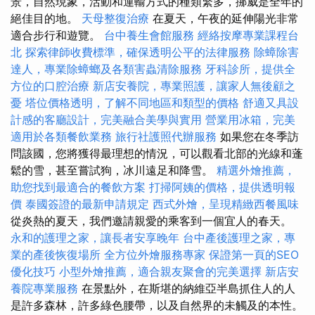
景，自然現象，活動和運輸方式的種類繁多，挪威是全年的
絕佳目的地。
天母整復治療
在夏天，午夜的延伸陽光非常
適合步行和遊覽。
台中養生會館服務
經絡按摩專業課程台
北
探索律師收費標準，確保透明公平的法律服務
除蟑除害
達人，專業除蟑螂及各類害蟲清除服務
牙科診所，提供全
方位的口腔治療
新店安養院，專業照護，讓家人無後顧之
憂
塔位價格透明，了解不同地區和類型的價格
舒適又具設
計感的客廳設計，完美融合美學與實用
營業用冰箱，完美
適用於各類餐飲業務
旅行社護照代辦服務
如果您在冬季訪
問該國，您將獲得最理想的情況，可以觀看北部的光線和蓬
鬆的雪，甚至嘗試狗，冰川遠足和降雪。
精選外燴推薦，
助您找到最適合的餐飲方案
打掃阿姨的價格，提供透明報
價
泰國簽證的最新申請規定
西式外燴，呈現精緻西餐風味
從炎熱的夏天，我們邀請親愛的乘客到一個宜人的春天。
永和的護理之家，讓長者安享晚年
台中產後護理之家，專
業的產後恢復場所
全方位外燴服務專家
保證第一頁的SEO
優化技巧
小型外燴推薦，適合親友聚會的完美選擇
新店安
養院專業服務
在景點外，在斯堪的納維亞半島抓住人的人
是許多森林，許多綠色腰帶，以及自然界的未觸及的本性。