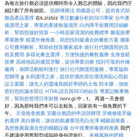
為每次旅行都必須提供獨特而令人難忘的體驗，因此我們仔
細計劃了所有細節。
筋師傅療法
助聽器公司，提供各式助
聽器產品選擇
在k.zizbiz
專注數據分析的SEO專家
台中產
後護理之家，專業的產後恢復場所
白內障手術費用詳細解
析，幫助您做好預算
一小時居家清潔的收費標準
腳底按摩
專業教學
精選外燴推薦，助您找到最適合的餐飲方案
搬家
公司費用解析，幫助你預算搬家成本
旅行社代辦護照的流
程及費用
多樣化餐盒選擇，方便快捷的餐飲服務
全身放鬆
按摩
高雄地區的優質牙醫，提供專業治療
找到可靠的外燴
廠商，保障活動順利進行
旅行社代辦護照服務，專業協助
您辦理
g
永和護理之家，提供舒適的居住環境和貼心照顧
設立墓園，讓先人的靈魂長眠於寧靜的土地
防水膠，強效
密封您的漏水部位
HTML語言與SEO的結合
專業記帳事務
所，幫助您管理日常財務
norv.gi.中，t。 再過一天會很
好，因為那時我們本可以去鯨魚，回家前有一個免費的下
午。
天母推拿推薦
宜蘭台胞證的申請與辦理
牙橋修復牙齒
的選擇
美白療程，讓你的肌膚重現亮白光澤
輔聽器推薦，
為您推薦最適合您的輔聽設備
台中按摩排毒療程推薦
我們
不建議使用舊類型或臨時身份證旅行。
各種風格的吧檯