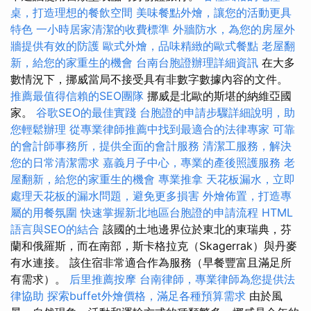
桌，打造理想的餐飲空間
美味餐點外燴，讓您的活動更具
特色
一小時居家清潔的收費標準
外牆防水，為您的房屋外
牆提供有效的防護
歐式外燴，品味精緻的歐式餐點
老屋翻
新，給您的家重生的機會
台南台胞證辦理詳細資訊
在大多
數情況下，挪威當局不接受具有非數字數據內容的文件。
推薦最值得信賴的SEO團隊
挪威是北歐的斯堪的納維亞國
家。
谷歌SEO的最佳實踐
台胞證的申請步驟詳細說明，助
您輕鬆辦理
從專業律師推薦中找到最適合的法律專家
可靠
的會計師事務所，提供全面的會計服務
清潔工服務，解決
您的日常清潔需求
嘉義月子中心，專業的產後照護服務
老
屋翻新，給您的家重生的機會
專業推拿
天花板漏水，立即
處理天花板的漏水問題，避免更多損害
外燴佈置，打造專
屬的用餐氛圍
快速掌握新北地區台胞證的申請流程
HTML
語言與SEO的結合
該國的土地邊界位於東北的東瑞典，芬
蘭和俄羅斯，而在南部，斯卡格拉克（Skagerrak）與丹麥
有水連接。 該住宿非常適合作為服務（早餐豐富且滿足所
有需求）。
后里推薦按摩
台南律師，專業律師為您提供法
律協助
探索buffet外燴價格，滿足各種預算需求
由於風