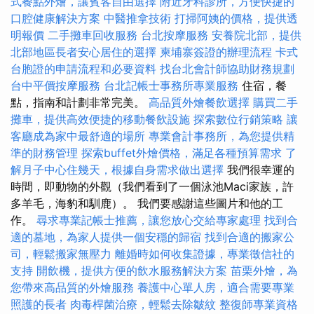
式餐點外燴，讓賓客自由選擇
附近牙科診所，方便快捷的
口腔健康解決方案
中醫推拿技術
打掃阿姨的價格，提供透
明報價
二手攤車回收服務
台北按摩服務
安養院北部，提供
北部地區長者安心居住的選擇
柬埔寨簽證的辦理流程
卡式
台胞證的申請流程和必要資料
找台北會計師協助財務規劃
台中平價按摩服務
台北記帳士事務所專業服務
住宿，餐
點，指南和計劃非常完美。
高品質外燴餐飲選擇
購買二手
攤車，提供高效便捷的移動餐飲設施
探索數位行銷策略
讓
客廳成為家中最舒適的場所
專業會計事務所，為您提供精
準的財務管理
探索buffet外燴價格，滿足各種預算需求
了
解月子中心住幾天，根據自身需求做出選擇
我們很幸運的
時間，即動物的外觀（我們看到了一個泳池Maci家族，許
多羊毛，海豹和馴鹿）。 我們要感謝這些圖片和他的工
作。
尋求專業記帳士推薦，讓您放心交給專家處理
找到合
適的墓地，為家人提供一個安穩的歸宿
找到合適的搬家公
司，輕鬆搬家無壓力
離婚時如何收集證據，專業徵信社的
支持
開飲機，提供方便的飲水服務解決方案
苗栗外燴，為
您帶來高品質的外燴服務
養護中心單人房，適合需要專業
照護的長者
肉毒桿菌治療，輕鬆去除皺紋
整復師專業資格