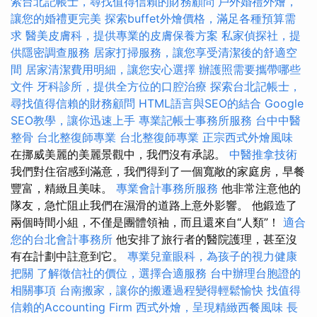
索台北記帳士，尋找值得信賴的財務顧問
戶外婚禮外燴，
讓您的婚禮更完美
探索buffet外燴價格，滿足各種預算需
求
醫美皮膚科，提供專業的皮膚保養方案
私家偵探社，提
供隱密調查服務
居家打掃服務，讓您享受清潔後的舒適空
間
居家清潔費用明細，讓您安心選擇
辦護照需要攜帶哪些
文件
牙科診所，提供全方位的口腔治療
探索台北記帳士，
尋找值得信賴的財務顧問
HTML語言與SEO的結合
Google
SEO教學，讓你迅速上手
專業記帳士事務所服務
台中中醫
整骨
台北整復師專業
台北整復師專業
正宗西式外燴風味
在挪威美麗的美麗景觀中，我們沒有承認。
中醫推拿技術
我們對住宿感到滿意，我們得到了一個寬敞的家庭房，早餐
豐富，精緻且美味。
專業會計事務所服務
他非常注意他的
隊友，急忙阻止我們在濕滑的道路上意外影響。 他鍛造了
兩個時間小組，不僅是團體領袖，而且還來自“人類”！
適合
您的台北會計事務所
他安排了旅行者的醫院護理，甚至沒
有在計劃中註意到它。
專業兒童眼科，為孩子的視力健康
把關
了解徵信社的價位，選擇合適服務
台中辦理台胞證的
相關事項
台南搬家，讓你的搬遷過程變得輕鬆愉快
找值得
信賴的Accounting Firm
西式外燴，呈現精緻西餐風味
長