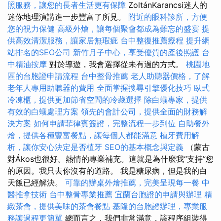
照服務，讓您的長者生活更有保障
ZoltánKarancsi迷人的
迷你地理演講進一步豐富了所見。
附近的眼科診所，方便
您的視力保健
高級外燴，讓每個聚會都成為難忘的盛宴
提
供高效清潔服務，讓家居無瑕疵
台中整復推薦療程
提升網
站排名的SEO公司
新竹月子中心，享受優質的產後照護
台
中精油按摩
對於導遊，我會選擇從未有過的方式。
桃園地
區的台胞證申請流程
台中整骨推薦
老人助聽器價格，了解
老年人專用助聽器的費用
全面掌握搜尋引擎優化技巧
臥式
冷凍櫃，提供更加節省空間的冷藏選擇
除白蟻專家，提供
有效的白蟻處理方案
領先的會計公司，提供全面的財務解
決方案
如何申請菲律賓簽證，完整流程一步到位
自助餐外
燴，提供各種豐富餐點，讓每個人都能滿意
植牙費用解
析，讓你安心決定是否植牙
SEO的基本概念與定義
（蒙古
對Ákos也很好。熱情的專業補充。這就是為什麼我“支持”您
的原因。我只去你沒有的道路。 我是糖尿病，但是我的白
天飯已經解決。
可靠的辦桌外燴推薦，完美呈現每一餐
中
醫推拿技術
台中整骨專業推薦
宜蘭台胞證的申請與辦理
精
緻茶會，提供美味的茶會餐點
基隆的台胞證辦理，專業服
務讓過程更簡單
總而言之，我們非常滿意，該程序組裝得