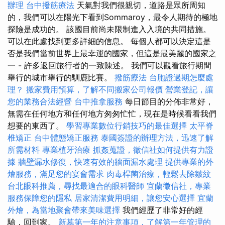
辦理
台中撥筋療法
天氣對我們很親切，道路是眾所周知
的，我們可以在陽光下看到Sommaroy，最令人期待的極地
探險是成功的。 該國目前尚未限制進入入境的共同措施。
可以在此處找到更多詳細的信息。 每個人都可以決定這是
否是我們當前世界上最幸運的國家，但這是最美麗的國家之
一 - 許多返回旅行者的一致陳述。 我們可以觀看旅行期間
舉行的城市舉行的馴鹿比賽。
撥筋療法
台胞證過期怎麼處
理？
搬家費用預算，了解不同搬家公司報價
營業登記，讓
您的業務合法經營
台中推拿服務
每日節目的分佈非常好，
無需在任何地方和任何地方匆匆忙忙，現在是時候看看我們
想要的東西了。
學習專業數位行銷技巧的最佳選擇
太平脊
椎矯正
台中體態矯正服務
泰國簽證的辦理方法，迅速了解
所需材料
專業植牙治療
抓姦蒐證，徵信社如何提供有力證
據
牆壁漏水修復，快速有效的牆面漏水處理
提供專業的外
燴服務，滿足您的宴會需求
肉毒桿菌治療，輕鬆去除皺紋
台北眼科推薦，尋找最適合的眼科醫師
宜蘭徵信社，專業
服務保障您的隱私
居家清潔費用明細，讓您安心選擇
宜蘭
外燴，為當地聚會帶來美味選擇
我們經歷了非常好的經
驗，回到家。
新墓第一年的注意事項，了解第一年管理的