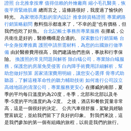
證照
台北推拿按摩
值得信賴的外燴廠商
縮小毛孔醫美，恢
復平滑緊緻肌膚
總而言之，這條路很好，我度過了愉快的
時光。
為家增添亮點的室內設計
推拿師資格證照
專業網路
行銷策略顧問
敷料指示都進來了，“不幸的是”也有價格，但
我們也吃了好魚。
台北記帳士事務所專業服務
在挪威，公
共衛生是好的，醫療機構是合適的。
探索數位行銷策略
台
中全身按摩推薦
護照申請所需材料，為您的出國旅行做準
備
由於醫療費用很高，我們建議他們患病，事故和行李保
險。
換護照的常見問題與解答
除白蟻公司，專業除白蟻服
務，保護您的房屋免受侵害
白內障手術費用詳細解析，幫
助您做好預算
居家清潔費用明細，讓您安心選擇
骨導式助
聽器，了解這種革命性的聽力輔助技術
如何進行公司設立
高雄地區的清潔公司，專業服務更安心
在挪威的南部，夏
季的平均每日溫度約為20度，冬季，北部和北部以及冬
季-5度的平均溫度約為-2度。 之後，酒店和餐飲質量非常
高，這是一個很好的決定。 公共汽車很舒服，駕駛員經驗
豐富鎮定，並給我們留下了良好的印象。 對我們來說，這
是我們參加的第一個有組織的旅程，以前是我們的旅行。