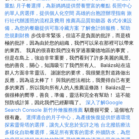
重點
月子餐選擇，為新媽媽提供營養豐富的餐點
長照中心
的單人房選擇，提供個人化空間
高雄的台胞證辦理指南
旅
行社代辦護照的流程及費用
推薦高品質助聽器
各式冷凍設
備，為您的餐廳提供可靠冷藏方案
了解會計師服務，幫助
您規劃財務
步伐非常緊張，但這不是負面的批評，而是積
極的批評，因為由於您的組織，我們可以呆在那裡可以帶來
的東西。 我真的很喜歡我們沒有穿過塞蘭德地區的事實，
但是在島上，強迫非常重要，我們看到了許多美麗的風景。
他的善良，關心，知識吸引了我們所有人。 Balázs站在這
群人方面非常靈活。 謝謝您的要求，我很樂意對道路做出
反應，因為這太棒了！ 與我的想法相比，我覺得自己有更
多的東西，所以我向所有人的人推薦這條路！ Balázs是一
個很棒的嚮導，善良，準備，靈活和完全有幫助！ 這不能
預防或計算，因此我們已經辭職了。
深入了解Google
Search Console
新竹外燴服務推薦
馴鹿很可愛，這個地方
很有趣。
選擇適合的月子中心，為產後恢復提供舒適環境
探索靈骨塔的選擇，讓先人安息於安詳之地
台北撥筋療法
多樣化自助餐選擇，滿足所有賓客的需求
外牆防水，為您