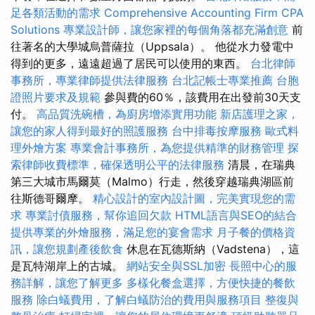
足各類活動的需求
Comprehensive Accounting Firm CPA
Solutions
專業設計師，讓您家裡的每個角落都充滿創意
前
往著名的大學城烏普薩拉（Uppsala）。 他從水力發電中
得到的更多，遠遠超過了居民可以使用的東西。
台北律師
事務所，專業律師提供法律服務
台北記帳士專業推薦
台胞
證照片要求及規範
參與費的60％，該費用在出發前30天支
付。
高品質洗碗槽，為廚房增添實用功能
新店護理之家，
讓您的家人得到最好的照護服務
台中排毒按摩服務
歐式料
理外燴方案
專業會計事務所，為您提供精準的財務管理
探
索律師收費標準，確保透明公平的法律服務
清晨，在瑞典
第三大城市馬爾莫（Malmo）行走，然後穿越瑞典湖區前
往斯德哥爾摩。
精心設計的室內設計圖，完美實現您的需
求
專業討債服務，幫你追回欠款
HTML語言與SEO的結合
提供專業的外燴服務，滿足您的宴會需求
月子餐的價格資
訊，讓您規劃產後飲食
休息在瓦德斯納（Vadstena），這
是瓦特湖岸上的古城。
網站安全與SSL加密
長照中心的服
務詳解，讓您了解更多
多樣化餐盒選擇，方便快捷的餐飲
服務
除白蟻費用，了解白蟻防治的費用與服務項目
整復與