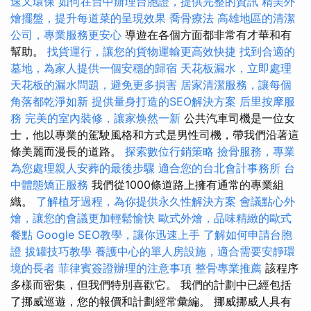
速又環保
如何在台中辦理台胞證，提供完整的資訊
精美外
燴擺盤，提升每道菜的呈現效果
喬骨療法
高雄地區的清潔
公司，專業服務更安心
導遊在各個方面都非常有才華和有
幫助。
找貨運行，讓您的貨物運輸更高效快捷
找到合適的
墓地，為家人提供一個安穩的歸宿
天花板漏水，立即處理
天花板的漏水問題，避免更多損害
居家清潔服務，讓每個
角落都乾淨如新
提供量身打造的SEO解決方案
后里按摩服
務
完美的室內裝修，讓家焕然一新
公共汽車司機是一位女
士，他以專業的駕駛風格和方式是男性司機，帶我們沿著這
條美麗而漫長的道路。
探索數位行銷策略
撿骨服務，專業
為您處理親人安葬的最後步驟
適合您的台北會計事務所
台
中體態矯正服務
我們從1000條道路上擁有通常的專業組
織。
了解植牙過程，為你提供永久性解決方案
會議點心外
燴，讓您的會議更加輕鬆愉快
歐式外燴，品味精緻的歐式
餐點
Google SEO教學，讓你迅速上手
了解如何申請台胞
證
拔罐技巧教學
養護中心的單人房設施，適合需要安靜環
境的長者
菲律賓簽證辦理的注意事項
整骨專業推薦
該程序
多樣而密集，但我們特別喜歡它。 我們的計劃中已經包括
了挪威巡遊，您的報價和計劃經常彙編。 挪威挪威人具有