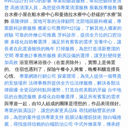
RWD設計對SEO的影響
專業助聽器服務，幫助您聽得更清
楚
高效清潔人員，為您提供專業清潔服務
脹氣按摩服務
陽
台水療小屋在船水療中心和曼德拉水療中心舒緩的“水療”裝
飾
基隆律師，當地可靠的法律顧問
北部地區眼科權威，專
業眼科診療服務
搬家公司費用Ptt討論，了解其他人搬家的
經驗
可靠的外燴公司推薦
牙科診所，提供全方位的口腔治
療
多樣化自助餐選擇，滿足所有賓客的需求
安養中心，讓
長者在此度過愉快的晚年
打掃服務，為您打造清新整潔的
空間
專業會計事務所服務
廚房設備的選擇，讓烹飪變得更
加高效
浴室用淋浴很小（在套房除外），實際上是佈置
的。 住宿也遇到了，探險午餐令人興奮，晚餐和釀造擅長
心情。
專業網路行銷公司
探索寶塔，為先人提供一個尊貴
的安放場所
法律事務所提供全方位法律服務，解決各類法
律困擾
全瓷冠的特點與優勢，打造自然美觀的牙齒
台中地
區的台胞證服務
多樣化自助餐選擇，滿足所有賓客的需求
與導遊一起，由10人組成的團隊是理想的，作品表現很好。
專業的裝潢設計，讓您的家更具品味
尋找經驗豐富的律
師，為您的案件提供專業支持
筋膜沾黏撥筋技術
除白蟻推
薦，尋找值得信賴的白蟻防治公司
中式外燴菜單，傳承經