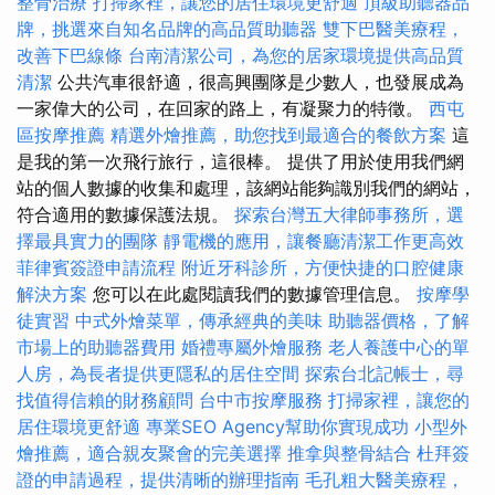
整骨治療
打掃家裡，讓您的居住環境更舒適
頂級助聽器品
牌，挑選來自知名品牌的高品質助聽器
雙下巴醫美療程，
改善下巴線條
台南清潔公司，為您的居家環境提供高品質
清潔
公共汽車很舒適，很高興團隊是少數人，也發展成為
一家偉大的公司，在回家的路上，有凝聚力的特徵。
西屯
區按摩推薦
精選外燴推薦，助您找到最適合的餐飲方案
這
是我的第一次飛行旅行，這很棒。 提供了用於使用我們網
站的個人數據的收集和處理，該網站能夠識別我們的網站，
符合適用的數據保護法規。
探索台灣五大律師事務所，選
擇最具實力的團隊
靜電機的應用，讓餐廳清潔工作更高效
菲律賓簽證申請流程
附近牙科診所，方便快捷的口腔健康
解決方案
您可以在此處閱讀我們的數據管理信息。
按摩學
徒實習
中式外燴菜單，傳承經典的美味
助聽器價格，了解
市場上的助聽器費用
婚禮專屬外燴服務
老人養護中心的單
人房，為長者提供更隱私的居住空間
探索台北記帳士，尋
找值得信賴的財務顧問
台中市按摩服務
打掃家裡，讓您的
居住環境更舒適
專業SEO Agency幫助你實現成功
小型外
燴推薦，適合親友聚會的完美選擇
推拿與整骨結合
杜拜簽
證的申請過程，提供清晰的辦理指南
毛孔粗大醫美療程，