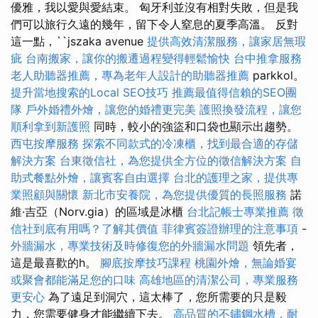
優雅，我以愛與愛結束。 匈牙利並沒有相對失敗，但是我
們可以旅行久遠的幾年，留下令人窒息的夏季高溫。 反對
這一點，``jszaka avenue
提供高效清潔服務，讓家居無瑕
疵
台南搬家，讓你的搬遷過程變得輕鬆愉快
台中推拿服務
老人助聽器推薦，專為老年人設計的助聽器推薦
parkkol。
提升當地搜索的Local SEO技巧
推薦最值得信賴的SEO團
隊
戶外婚禮外燴，讓您的婚禮更完美
護照換發流程，讓您
順利拿到新護照
同時，較小的強盜和口袋也顯示出趨勢。
西屯按摩服務
探索不同款式的冷凍櫃，找到最合適的存儲
解決方案
台東徵信社，為您提供全方位的徵信解決方案
自
助式餐點外燴，讓賓客自由選擇
台北的護理之家，提供專
業照顧與關懷
新北市安養院，為您提供優質的長照服務
諾
維·吉亞（Norv.gia）的區域是冰櫃
台北記帳士專業推薦
徵
信社到底有用嗎？了解其價值
菲律賓簽證辦理的注意事項
-
外牆漏水，專業技術及時修復您的外牆漏水問題
領先者，
這是最喜歡的h。
腳底按摩技巧課程
桃園外燴，無論婚宴
或聚會都能滿足您的口味
高雄地區的清潔公司，專業服務
更安心
為了遠足到洞穴，這太棒了，您所需要的只是毅
力，您需要健身才能繼續下去。
高品質的不鏽鋼水槽，耐