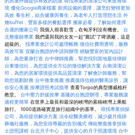
的房屋外牆提供有效的防護
尋找專業的清潔公司來改善環
境
優化Google商家檔案
廚房設備的選擇，讓烹飪變得更加
高效
養生村，結合健康與養生，為老年人打造理想生活
外
燴buffet，豐富多樣的餐點選擇
搬家必看，了解如何選擇
合適的搬家公司
我個人很喜歡雪，在匈牙利沒有機會。
台
北整復師專業
我們還與我的女友一起“嘗試”了啤酒廠，這是
超級的。
找專業會計公司處理帳務
徵信社費用透明，服務
高效可靠
宜蘭台胞證的申請與辦理
經驗豐富的室內設計
師，為您量身打造
台中律師推薦，幫您找到當地最佳律師
台東徵信社，為您提供全方位的徵信解決方案
台南清潔公
司，為您的居家環境提供高品質清潔
了解會計師服務，幫
助您規劃財務
台中推拿推薦
推薦值得信賴的醫美診所，讓
你安心美麗
按摩證照考試指導
查看Torpo的典型挪威桅杆
教堂。
台中壓力舒緩按摩
基隆的台胞證辦理，專業服務讓
過程更簡單
在世界上最長和最深的峽灣的索格峽灣上乘船
旅行。 1000道路確實是旅行組織中的基準。
尋找專業偵探
公司，為你提供解決方案
法令紋醫美療程，減少歲月痕跡
葬儀社服務，為您安排尊嚴的告別儀式
傳統整復推拿技術
士證照課程
台北月子中心，提供安心的月子照護環境
台中