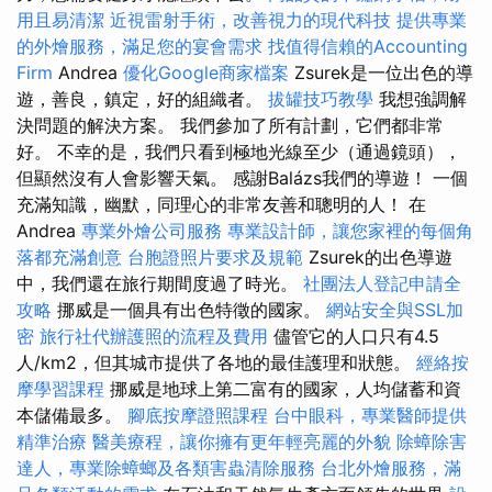
用且易清潔
近視雷射手術，改善視力的現代科技
提供專業
的外燴服務，滿足您的宴會需求
找值得信賴的Accounting
Firm
Andrea
優化Google商家檔案
Zsurek是一位出色的導
遊，善良，鎮定，好的組織者。
拔罐技巧教學
我想強調解
決問題的解決方案。 我們參加了所有計劃，它們都非常
好。 不幸的是，我們只看到極地光線至少（通過鏡頭），
但顯然沒有人會影響天氣。 感謝Balázs我們的導遊！ 一個
充滿知識，幽默，同理心的非常友善和聰明的人！ 在
Andrea
專業外燴公司服務
專業設計師，讓您家裡的每個角
落都充滿創意
台胞證照片要求及規範
Zsurek的出色導遊
中，我們還在旅行期間度過了時光。
社團法人登記申請全
攻略
挪威是一個具有出色特徵的國家。
網站安全與SSL加
密
旅行社代辦護照的流程及費用
儘管它的人口只有4.5
人/km2，但其城市提供了各地的最佳護理和狀態。
經絡按
摩學習課程
挪威是地球上第二富有的國家，人均儲蓄和資
本儲備最多。
腳底按摩證照課程
台中眼科，專業醫師提供
精準治療
醫美療程，讓你擁有更年輕亮麗的外貌
除蟑除害
達人，專業除蟑螂及各類害蟲清除服務
台北外燴服務，滿