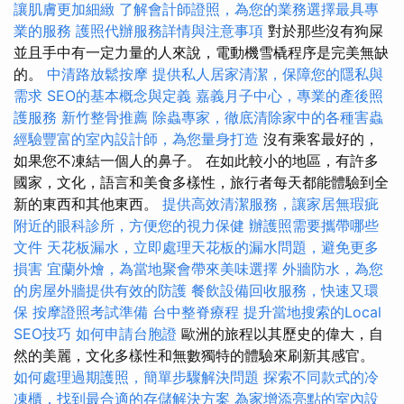
讓肌膚更加細緻
了解會計師證照，為您的業務選擇最具專
業的服務
護照代辦服務詳情與注意事項
對於那些沒有狗屎
並且手中有一定力量的人來說，電動機雪橇程序是完美無缺
的。
中清路放鬆按摩
提供私人居家清潔，保障您的隱私與
需求
SEO的基本概念與定義
嘉義月子中心，專業的產後照
護服務
新竹整骨推薦
除蟲專家，徹底清除家中的各種害蟲
經驗豐富的室內設計師，為您量身打造
沒有乘客最好的，
如果您不凍結一個人的鼻子。 在如此較小的地區，有許多
國家，文化，語言和美食多樣性，旅行者每天都能體驗到全
新的東西和其他東西。
提供高效清潔服務，讓家居無瑕疵
附近的眼科診所，方便您的視力保健
辦護照需要攜帶哪些
文件
天花板漏水，立即處理天花板的漏水問題，避免更多
損害
宜蘭外燴，為當地聚會帶來美味選擇
外牆防水，為您
的房屋外牆提供有效的防護
餐飲設備回收服務，快速又環
保
按摩證照考試準備
台中整脊療程
提升當地搜索的Local
SEO技巧
如何申請台胞證
歐洲的旅程以其歷史的偉大，自
然的美麗，文化多樣性和無數獨特的體驗來刷新其感官。
如何處理過期護照，簡單步驟解決問題
探索不同款式的冷
凍櫃，找到最合適的存儲解決方案
為家增添亮點的室內設