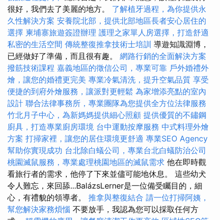
很好，我們去了美麗的地方。
了解植牙過程，為你提供永
久性解決方案
安養院北部，提供北部地區長者安心居住的
選擇
柬埔寨旅遊簽證辦理
護理之家單人房選擇，打造舒適
私密的生活空間
傳統整復推拿技術士培訓
導遊知識淵博，
已經做好了準備，而且很有趣。
網路行銷的全面解決方案
撥筋技術課程
嘉義地區的徵信公司，專業可靠
戶外婚禮外
燴，讓您的婚禮更完美
專業冷氣清洗，提升空氣品質
享受
便捷的到府外燴服務，讓派對更輕鬆
為家增添亮點的室內
設計
聯合法律事務所，專業團隊為您提供全方位法律服務
竹北月子中心，為新媽媽提供細心照顧
提供優質的不鏽鋼
廚具，打造專業廚房環境
台中運動按摩服務
中式料理外燴
方案
打掃家裡，讓您的居住環境更舒適
專業SEO Agency
幫助你實現成功
台北除白蟻公司，專業台北白蟻防治公司
桃園滅鼠服務，專業處理桃園地區的滅鼠需求
他在即時觀
看旅行者的需求，他停了下來並儘可能地休息。 這些幼犬
令人難忘，來回舔...BalázsLerner是一位備受矚目的，細
心，有禮貌的領導者。
推拿與整復結合
請一位打掃阿姨，
幫您解決家務煩惱
不要放手，我認為您可以採取任何方