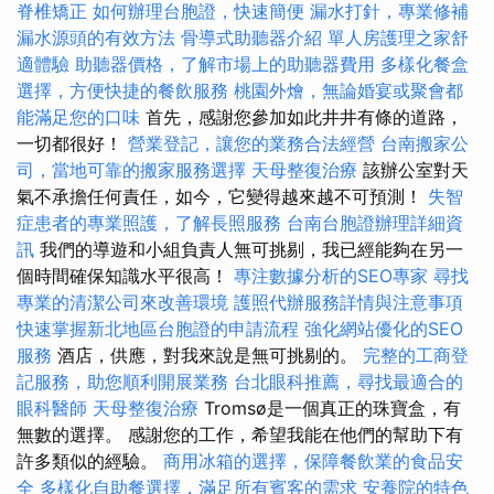
脊椎矯正
如何辦理台胞證，快速簡便
漏水打針，專業修補
漏水源頭的有效方法
骨導式助聽器介紹
單人房護理之家舒
適體驗
助聽器價格，了解市場上的助聽器費用
多樣化餐盒
選擇，方便快捷的餐飲服務
桃園外燴，無論婚宴或聚會都
能滿足您的口味
首先，感謝您參加如此井井有條的道路，
一切都很好！
營業登記，讓您的業務合法經營
台南搬家公
司，當地可靠的搬家服務選擇
天母整復治療
該辦公室對天
氣不承擔任何責任，如今，它變得越來越不可預測！
失智
症患者的專業照護，了解長照服務
台南台胞證辦理詳細資
訊
我們的導遊和小組負責人無可挑剔，我已經能夠在另一
個時間確保知識水平很高！
專注數據分析的SEO專家
尋找
專業的清潔公司來改善環境
護照代辦服務詳情與注意事項
快速掌握新北地區台胞證的申請流程
強化網站優化的SEO
服務
酒店，供應，對我來說是無可挑剔的。
完整的工商登
記服務，助您順利開展業務
台北眼科推薦，尋找最適合的
眼科醫師
天母整復治療
Tromsø是一個真正的珠寶盒，有
無數的選擇。 感謝您的工作，希望我能在他們的幫助下有
許多類似的經驗。
商用冰箱的選擇，保障餐飲業的食品安
全
多樣化自助餐選擇，滿足所有賓客的需求
安養院的特色