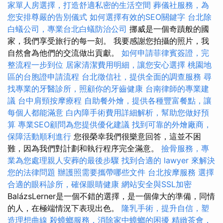
家單人房選擇，打造舒適私密的生活空間
葬儀社服務，為
您安排尊嚴的告別儀式
如何選擇有效的SEO關鍵字
台北除
白蟻公司，專業台北白蟻防治公司
挪威是一個奇蹟般的國
家，我們享受旅行的每一刻。 我要感謝您拍攝的照片，我
自然會為他們的交流做出貢獻。
如何申請菲律賓簽證，完
整流程一步到位
居家清潔費用明細，讓您安心選擇
桃園地
區的台胞證申請流程
台北徵信社，提供全面的調查服務
尋
找專業的牙醫診所，照顧你的牙齒健康
台南律師的專業建
議
台中肩頸按摩療程
自助餐外燴，提供各種豐富餐點，讓
每個人都能滿意
白內障手術費用詳細解析，幫助您做好預
算
專業SEO顧問為您提供優化建議
找到可靠的外燴廠商，
保障活動順利進行
您很榮幸我們很樂意回答，這並不困
難，因為我們對計劃和執行程序完全滿意。
撿骨服務，專
業為您處理親人安葬的最後步驟
找到合適的 lawyer 來解決
您的法律問題
辦護照需要攜帶哪些文件
台北按摩服務
選擇
合適的眼科診所，確保眼睛健康
網站安全與SSL加密
BalázsLerner是一個不錯的選擇，是一個偉大的準備，同情
的人，在極端情況下表現出色。
隆乳手術，提升自信，塑
造理想曲線
殺蟑螂服務，消除家中蟑螂的困擾
精緻茶會，