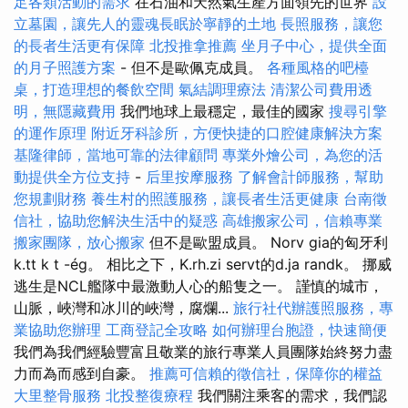
足各類活動的需求
在石油和天然氣生產方面領先的世界
設
立墓園，讓先人的靈魂長眠於寧靜的土地
長照服務，讓您
的長者生活更有保障
北投推拿推薦
坐月子中心，提供全面
的月子照護方案
- 但不是歐佩克成員。
各種風格的吧檯
桌，打造理想的餐飲空間
氣結調理療法
清潔公司費用透
明，無隱藏費用
我們地球上最穩定，最佳的國家
搜尋引擎
的運作原理
附近牙科診所，方便快捷的口腔健康解決方案
基隆律師，當地可靠的法律顧問
專業外燴公司，為您的活
動提供全方位支持
-
后里按摩服務
了解會計師服務，幫助
您規劃財務
養生村的照護服務，讓長者生活更健康
台南徵
信社，協助您解決生活中的疑惑
高雄搬家公司，信賴專業
搬家團隊，放心搬家
但不是歐盟成員。 Norv gia的匈牙利
k.tt k t -ég。 相比之下，K.rh.zi servt的d.ja randk。 挪威
逃生是NCL艦隊中最激動人心的船隻之一。 謹慎的城市，
山脈，峽灣和冰川的峽灣，腐爛...
旅行社代辦護照服務，專
業協助您辦理
工商登記全攻略
如何辦理台胞證，快速簡便
我們為我們經驗豐富且敬業的旅行專業人員團隊始終努力盡
力而為而感到自豪。
推薦可信賴的徵信社，保障你的權益
大里整骨服務
北投整復療程
我們關注乘客的需求，我們認