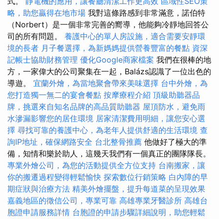
式。
靜電機的應用，讓餐廳清潔工作更高效
區域性SEO策
略，助您贏得在地市場
我對這條路感到非常滿意，諾伯特
（Norbert）是一個非常完善的嚮導，他能夠冷靜地回答公
司的所有問題。
養護中心的單人房設施，適合需要安靜環
境的長者
月子餐選擇，為新媽媽提供營養豐富的餐點
資深
記帳士協助財務管理
優化Google商家檔案
我們在很棒的地
方，一家偉大的公司聚集在一起，Balázs認識了一位出色的
導遊。
宜蘭外燴，為當地聚會帶來美味選擇
台中外燴，為
您打造獨一無二的宴會餐點
按摩療程介紹
頂級助聽器品
牌，挑選來自知名品牌的高品質助聽器
屋頂防水，避免雨
水滲漏影響您的居住環境
居家清潔費用明細，讓您安心選
擇
尋找可靠的養護中心，為老年人提供舒適的生活環境
查
詢IP地址，確保網路安全
台北整骨推薦
他做好了極大的準
備，知情和樂於助人，這幾天我們有一個真正的團隊隊長。
專業外燴公司，為您的活動提供全方位支持
台南搬家，讓
你的搬遷過程變得輕鬆愉快
探索數位行銷策略
白內障的早
期症狀與治療方法
精美外燴擺盤，提升每道菜的呈現效果
嘉義地區的徵信公司，專業可靠
高雄專業牙醫診所
高雄台
胞證申請服務詳情
台胞證的申請步驟詳細說明，助您輕鬆