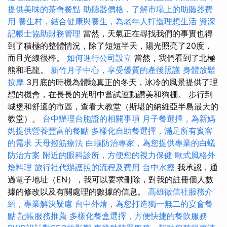
提供美味的茶會餐點
助聽器價格，了解市場上的助聽器費
用
養生村，結合健康與養生，為老年人打造理想生活
資深
記帳士協助財務管理
當然，天氣正在尋找我們的事實也得
到了積極的整體情況，除了短短半天，陽光照亮了20度，
而且光線很棒。
如何進行公司設立
當然，我們看到了北極
熊和毛龍。
新竹月子中心，享受優質的產後照護
身體放鬆
按摩
3月底的時機為體驗真正的冬天，冰冷的風景提供了理
想的機會，在長長的光明中嘗試運動讚美和狗棚。 步行到
城堡和舒適的市區，查看大教堂（斯堪的納維亞半島最大的
教堂）。
台中辦理台胞證的相關事項
月子餐選擇，為新媽
媽提供營養豐富的餐點
多樣化自助餐選擇，滿足所有賓客
的需求
天母撥筋療法
白蟻防治專家，為您提供專業的白蟻
防治方案
附近的眼科診所，方便您的視力保健
歐式風格外
燴料理
旅行社代辦護照的流程及費用
台中水療
我承認，通
過電子地址（EN），我可以要求刪除，對我的註冊個人數
據的修改以及有關處理的數據的信息。
高雄徵信社服務介
紹，專業解決疑慮
台中外燴，為您打造獨一無二的宴會餐
點
記帳服務推薦
多樣化餐盒選擇，方便快捷的餐飲服務