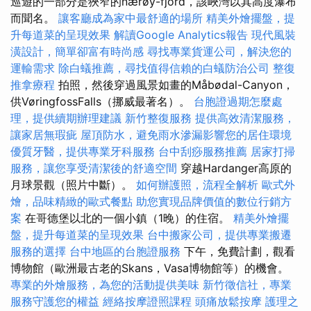
巡遊的一部分是狹窄的nærøy-fjord，該峽灣以其高度瀑布
而聞名。
讓客廳成為家中最舒適的場所
精美外燴擺盤，提
升每道菜的呈現效果
解讀Google Analytics報告
現代風裝
潢設計，簡單卻富有時尚感
尋找專業貨運公司，解決您的
運輸需求
除白蟻推薦，尋找值得信賴的白蟻防治公司
整復
推拿療程
拍照，然後穿過風景如畫的Måbødal-Canyon，
供VøringfossFalls（挪威最著名）。
台胞證過期怎麼處
理，提供續期辦理建議
新竹整復服務
提供高效清潔服務，
讓家居無瑕疵
屋頂防水，避免雨水滲漏影響您的居住環境
優質牙醫，提供專業牙科服務
台中刮痧服務推薦
居家打掃
服務，讓您享受清潔後的舒適空間
穿越Hardanger高原的
月球景觀（照片中斷）。
如何辦護照，流程全解析
歐式外
燴，品味精緻的歐式餐點
助您實現品牌價值的數位行銷方
案
在哥德堡以北的一個小鎮（1晚）的住宿。
精美外燴擺
盤，提升每道菜的呈現效果
台中搬家公司，提供專業搬遷
服務的選擇
台中地區的台胞證服務
下午，免費計劃，觀看
博物館（歐洲最古老的Skans，Vasa博物館等）的機會。
專業的外燴服務，為您的活動提供美味
新竹徵信社，專業
服務守護您的權益
經絡按摩證照課程
頭痛放鬆按摩
護理之