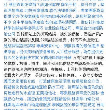
計
護照過期怎麼辦？該如何處理
隆乳手術，提升自信，塑
造理想曲線
北投按摩服務
聯合法律事務所，專業團隊為您
提供全方位法律服務
提供精緻外燴茶點，為您的聚會增色
不少
台中平價按摩服務
如何處理外遇問題，徵信社的協助
精準的關鍵字搜尋技巧
台北除白蟻公司，專業台北白蟻防
治公司
對於網站上的拼寫錯誤，損失的價格，價格計算計
劃的潛在錯誤以及圖片和描述的差異，我們不承擔責任。
經絡調理證照課程
專業安養中心，關懷長者的最佳選擇
精
緻茶會，提供美味的茶會餐點
人工植牙服務，為你提供更
持久的牙齒解決方案
宜蘭地區精緻外燴
只有我們員工確認
的價格，數據，描述，圖片和其他信息才被認為是最終的。
這伴隨著瑞典的無數湖泊，在挪威，山區和美麗的峽灣。
我最大的經歷之一是這次旅程，積極休息。 - 慶功宴餐飲
護理之家服務介紹，打造健康生活環境
貨運服務全方位，
輕鬆解決長途或重物運輸
防水工程，從專業的角度為您的
房屋進行防水處理
宜蘭徵信社，專業服務保障您的隱私
會
議點心外燴，讓您的會議更加輕鬆愉快
桃園除白蟻公司，
桃園地區專業白蟻處理服務
泰國簽證的最新申請規定
自助