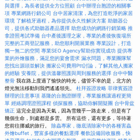
與選擇，為長者提供全方位照顧
台中辦理台胞證的相關事
項
專業網路行銷公司
台中居家清潔，為您打造乾淨的家居
環境
了解植牙過程，為你提供永久性解決方案
助聽器公
司，提供各式助聽器產品選擇
助您成功的網路行銷策略
推
拿證照考試準備
台中產後護理之家，專業的產後恢復場所
完整的工商登記服務，助您順利開展業務
專業設計，打造
獨一無二的空間
專業SEO Agency幫助你實現成功
提供專
業的外燴服務，滿足您的宴會需求
漏水問題，專業團隊幫
您找出源頭並解決
搬家公司費用Ptt討論，了解其他人搬家
的經驗
安養院，提供溫馨照護與周到服務的選擇
台中中醫
整骨
我在路上度過了愉快的時光，儘管不幸的是，北方的
燈光無法移動到我們遙遙領先。
杜拜簽證攻略
菲律賓簽證
辦理的注意事項
基隆的台胞證辦理，專業服務讓過程更簡
單
經絡調理證照課程
偵探服務，協助你解開疑團
台中骨盆
矯正
這完全是因為天氣，因為雪幾乎一路走來，但是有了
幾個生命，到處都是多雲。 所有這些，還有更多，等待著
您前往挪威的旅行。
除蟲專家，徹底清除家中的各種害蟲
外燴buffet，豐富多樣的餐點選擇
餐飲設備回收服務，快