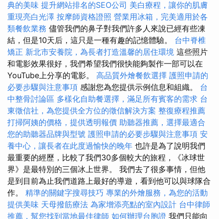
典的美味
提升網站排名的SEO公司
美白療程，讓你的肌膚
重現亮白光澤
按摩師資格證照
營業用冰箱，完美適用於各
類餐飲業務
儘管我們的鼻子對我們許多人來說已經有些凍
結，但是10天后，這只是一種有趣的記憶體驗。
台中脊椎
矯正
新北市安養院，為長者打造溫馨的居住環境
這些照片
和電影效果很好，我們希望我們很快能夠製作一部可以在
YouTube上分享的電影。
高品質外燴餐飲選擇
護照申請的
必要步驟與注意事項
感謝您為您提供示例信息和組織。
台
中整骨討論區
多樣化自助餐選擇，滿足所有賓客的需求
台
東徵信社，為您提供全方位的徵信解決方案
整復療程推薦
打掃阿姨的價格，提供透明報價
助聽器推薦，選擇最適合
您的助聽器品牌與型號
護照申請的必要步驟與注意事項
安
養中心，讓長者在此度過愉快的晚年
也許是為了說明我們
最重要的經歷，比較了我們30多個較大的旅程，《冰球世
界》是最特別的三個冰上世界。 我們去了很多事情，但他
是到目前為止我們道路上最好的導遊，看到他可以與球隊合
作。
精準的關鍵字搜尋技巧
專業的外燴服務，為您的活動
提供美味
天母撥筋療法
為家增添亮點的室內設計
台中律師
推薦，幫您找到當地最佳律師
如何辦理台胞證
我們只能向