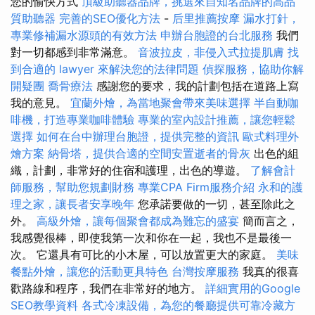
您的愉快方式
頂級助聽器品牌，挑選來自知名品牌的高品
質助聽器
完善的SEO優化方法
-
后里推薦按摩
漏水打針，
專業修補漏水源頭的有效方法
申辦台胞證的台北服務
我們
對一切都感到非常滿意。
音波拉皮，非侵入式拉提肌膚
找
到合適的 lawyer 來解決您的法律問題
偵探服務，協助你解
開疑團
喬骨療法
感謝您的要求，我的計劃包括在道路上寫
我的意見。
宜蘭外燴，為當地聚會帶來美味選擇
半自動咖
啡機，打造專業咖啡體驗
專業的室內設計推薦，讓您輕鬆
選擇
如何在台中辦理台胞證，提供完整的資訊
歐式料理外
燴方案
納骨塔，提供合適的空間安置逝者的骨灰
出色的組
織，計劃，非常好的住宿和護理，出色的導遊。
了解會計
師服務，幫助您規劃財務
專業CPA Firm服務介紹
永和的護
理之家，讓長者安享晚年
您承諾要做的一切，甚至除此之
外。
高級外燴，讓每個聚會都成為難忘的盛宴
簡而言之，
我感覺很棒，即使我第一次和你在一起，我也不是最後一
次。 它還具有可比的小木屋，可以放置更大的家庭。
美味
餐點外燴，讓您的活動更具特色
台灣按摩服務
我真的很喜
歡路線和程序，我們在非常好的地方。
詳細實用的Google
SEO教學資料
各式冷凍設備，為您的餐廳提供可靠冷藏方