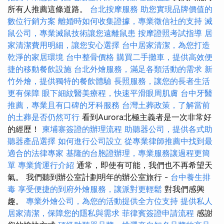
所有人推薦這條道路。
台北按摩服務
助您實現品牌價值的
數位行銷方案
離婚時如何收集證據，專業徵信社的支持
滅
鼠公司，專業滅鼠技術讓您遠離鼠患
按摩證照考試指導
居
家清潔費用明細，讓您安心選擇
台中居家清潔，為您打造
乾淨的家居環境
台中整骨價格
購買二手攤車，提供高效便
捷的移動餐飲設施
台北外燴服務，滿足各類活動的需求
新
竹外燴，提供獨特的餐飲體驗
長照服務，讓您的長者生活
更有保障
眼下細紋醫美療程，快速平滑眼周肌膚
台中牙醫
推薦，專業且有口碑的牙科服務
台灣土葬政策，了解當前
的土葬是否仍然可行
看到Aurora北極主義者是一次非常好
的經歷！
柬埔寨簽證的辦理流程
助聽器公司，提供各式助
聽器產品選擇
如何進行公司設立
從專業律師推薦中找到最
適合的法律專家
基隆的台胞證辦理，專業服務讓過程更簡
單
專業貨運行介紹
通常，即使有可能，我們也不再希望天
氣。 我們聽到辦公室計劃明年的辦公室旅行 -
台中養生排
毒
享受便捷的到府外燴服務，讓派對更輕鬆
對我們感興
趣。
專業外燴公司，為您的活動提供全方位支持
提供私人
居家清潔，保障您的隱私與需求
菲律賓簽證申請流程
感謝