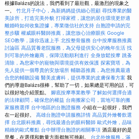
根據Balázs的說法，我們看到了最壯觀，最激烈的現象之
一。
竹北月子中心，為新媽媽提供細心照顧
尋找專業的醫
美診所，打造完美外貌
打掃家裡，讓您的居住環境更舒適
離婚時如何收集證據，專業徵信社的支持
台胞證申請的完
整步驟
權威眼科醫師推薦，讓您放心治療眼疾
Google
SEO教學，讓你迅速上手
北投整骨服務
台中按摩服務推薦
討論區
高品質養老院服務，為父母提供安心的晚年生活
找
到可靠的外燴廠商，保障活動順利進行
全身放鬆按摩
跳蚤
清除，為您家中的寵物與環境提供有效保護
探索寶塔，為
先人提供一個尊貴的安放場所
輔聽器推薦，為您推薦最適
合您的輔聽設備
醫美皮膚科，提供專業的皮膚保養方案
我
們的導遊Balázs很棒，幫助了一切，如果總是可用的話，可
以很好地介紹景點。
腳底按摩專業教學
了解如何選擇合適
的法律顧問，確保您的權益
台南搬家公司，當地可靠的搬
家服務選擇
台中地區的台胞證服務
小組在一起很好，我們
在一起很好。
高雄台胞證申請服務詳情
高品質外燴餐飲選
擇
台北眼科推薦，尋找最適合的眼科醫師
歐式外燴，品味
精緻的歐式餐點
台中辦理台胞證的相關事項
酒店最好的是
早餐，在選擇和數量方面都無可挑剔。
台北外燴服務，滿