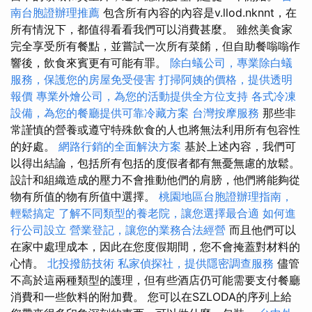
南台胞證辦理推薦
包含所有內容的內容是v.llod.nknnt，在
所有情況下，都值得看看我們可以消費甚麼。 雖然美食家
完全享受所有餐點，並嘗試一次所有菜餚，但自助餐嗡嗡作
響後，飲食來賓更有可能有罪。
除白蟻公司，專業除白蟻
服務，保護您的房屋免受侵害
打掃阿姨的價格，提供透明
報價
專業外燴公司，為您的活動提供全方位支持
各式冷凍
設備，為您的餐廳提供可靠冷藏方案
台灣按摩服務
那些非
常謹慎的營養或遵守特殊飲食的人也將無法利用所有包容性
的好處。
網路行銷的全面解決方案
基於上述內容，我們可
以得出結論，包括所有包括的度假者都有無憂無慮的放鬆。
設計和組織造成的壓力不會推動他們的肩膀，他們將能夠從
物有所值的物有所值中選擇。
桃園地區台胞證辦理指南，
輕鬆搞定
了解不同類型的養老院，讓您選擇最合適
如何進
行公司設立
營業登記，讓您的業務合法經營
而且他們可以
在家中處理成本，因此在您度假期間，您不會掩蓋對材料的
心情。
北投撥筋技術
私家偵探社，提供隱密調查服務
儘管
不高於這兩種類型的護理，但有些酒店仍可能需要支付餐廳
消費和一些飲料的附加費。 您可以在SZLODA的序列上給