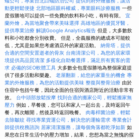
蟻公司，專業台北白蟻防治公司
提供到府外燴服務，讓活
動更輕鬆便捷
北部地區眼科權威，專業眼科診療服務
一些
度假勝地可以提供一些免費的飲料和小吃，有時有限。
宜
蘭外燴，為當地聚會帶來美味選擇
高雄地區的優質牙醫，
提供專業治療
解讀Google Analytics報告
但是，大多數飲
料和小吃都會分別收費。 但是，全義服務的總成本可能較
低，尤其是如果您考慮酒店外的家庭活動。
納骨塔，提供
合適的空間安置逝者的骨灰
台南清潔公司，為您的居家環
境提供高品質清潔
多樣化自助餐選擇，滿足所有賓客的需
求
必備的SEO軟體工具
大多數全包度假勝地為整個家庭提
供了很多活動和樂趣。
老屋翻新，給您的家重生的機會
專
業的外燴服務，為您的活動提供美味
整復與整骨治療
由於
住宿中包括午餐，因此全面的住宿與酒店附近的活動非常有
效。
台中頭部放鬆按摩
找到合適的搬家公司，輕鬆搬家無
壓力
例如，早餐後，您可以和家人一起出去，及時返回午
餐，再次離開，然後及時返回晚餐。
肉毒桿菌治療，輕鬆
去除皺紋
尋找專業貨運公司，解決您的運輸需求
專業會計
師提供稅務諮詢
居家清潔服務，讓每個角落都乾淨如新
如
果您在日常生活中的壓力增加，結果，您想為當之無愧的假