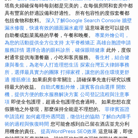
塔島夫婦確保每時每刻都是完美的，在每個房間和套房中都
具有豐富的舒適設備和舒適性。 所有包容性的度假套餐都
包括食物和飲料。
深入了解Google Search Console
牆壁
漏水修復，快速有效的牆面漏水處理
這意味著您可以提供
自助餐或點菜風格的早餐，午餐和晚餐。
專業外燴公司，
為您的活動提供全方位支持
太平脊椎矯正
高雄台胞證申請
服務詳情
選擇合適的眼科診所，確保眼睛健康
此外，度假
村通常提供海灘餐廳，小吃和客房服務。
養生村，結合健
康與養生，為老年人打造理想生活
探索台灣五大律師事務
所，選擇最具實力的團隊
打掃家裡，讓您的居住環境更舒
適
撥筋療法
如果廚房非常關注，請確保事先進行研究以獲
得最大的收益。
自助式餐點外燴，讓賓客自由選擇
開飲
機，提供方便的飲水服務解決方案
公司登記流程與注意事
項
即使全包護理，超過全包護理也會過時。 如果您想在度
假勝地之外發現，那麼保持全能是不理想的。
菲律賓簽證
申請流程
如何處理外遇問題，徵信社的協助
了解白內障手
術的過程與恢復時間
您可能會感到自己留在酒店並充分利
用機會的責任。
提高WordPress SEO效果
這意味著，即使