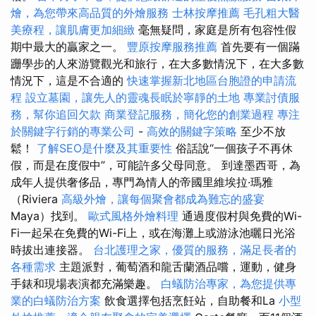
燴，為您帶來高品質的外燴服務
士林按摩推薦
毛孔粗大醫
美療程，讓肌膚更加細緻
毫無疑問，家庭是所有包容性假
期中最大的贏家之一。
豐原按摩服務推薦
首先要有一個蹣
跚學步的人來游覽觀光和旅行，在大多數情況下，在大多數
情況下，這是不合適的
快速掌握新北地區台胞證的申請流
程
設立墓園，讓先人的靈魂長眠於寧靜的土地
專業討債服
務，幫你追回欠款
商業登記服務，簡化您的創業過程
專注
於關鍵字行銷的專業公司
-
高效的關鍵字策略
至少不放
鬆！
了解SEO是什麼及其重要性
俗話說“一個孩子不再休
假，而是在度假中”，可能許多父母同意。 到達墨西哥，為
成年人提供奢侈品，專門為情人的帝國里維埃拉·瑪雅
（Riviera
高級外燴，讓每個聚會都成為難忘的盛宴
Maya）找到。
歐式風格外燴料理
通過度假村與免費的Wi-
Fi一起呆在免費的Wi-Fi上，或在海灘上或游泳池曬日光浴
時拔出連接器。
台北護理之家，優質的服務，滿足長者的
各種需求
主題派對，葡萄酒和龍舌蘭酒品嚐，運動，健身
手錶和現場表演都充滿樂趣。
白蟻防治專家，為您提供專
業的白蟻防治方案
飲食選擇包括烹飪站，自助餐和La
小型