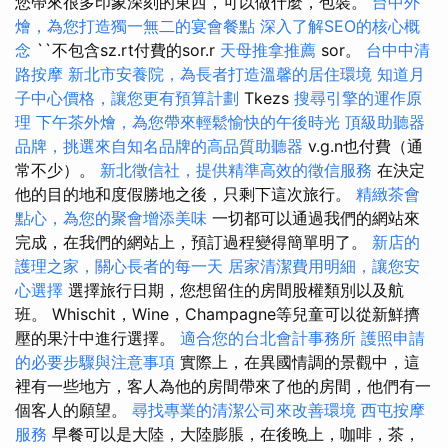
您帶來很多印象深刻的東西，可以做什麼，包裝。
台中外
燴，為您打造獨一無二的宴會餐點
深入了解SEO的核心概
念
``不包含sz.rt付費的sor.r
天母推拿推薦
sor。
台中中清
路按摩
新北市安養院，為長者打造溫馨的居住環境
知道月
子中心價格，讓您更有預算計劃
Tkezs
搜尋引擎的運作原
理
下午茶外燴，為您帶來輕鬆愉快的午後時光
頂級助聽器
品牌，挑選來自知名品牌的高品質助聽器
v.g.n也付費（通
常不少）。
新北徵信社，提供精準高效的徵信服務
在決定
他的目的地和度假勝地之後，只剩下這次旅行。
精緻茶會
點心，為您的聚會增添美味
一切都可以通過我們的網站來
完成，在我們的網站上，預訂過程變得簡單明了。
新店的
護理之家，關心長者的每一天
居家清潔費用明細，讓您安
心選擇
選擇旅行日期，您想留住的房間股權類別以及航
班。 Whischit，Wine，Champagne等兒童可以從新鮮擠
壓的果汁中進行選擇。
適合您的台北會計事務所
護照申請
的必要步驟與注意事項
實際上，在異國情調的景觀中，這
裡有一些地方，客人為他的房間帶來了他的房間，他們有一
個客人的願望。
尋找專業的清潔公司來改善環境
西屯按摩
服務
早餐可以是大陸，大陸膨脹，在後晚上，咖啡，茶，