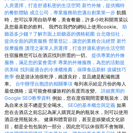
人房選擇，打造舒適私密的生活空間
新竹外燴，提供獨特
的餐飲體驗
成立公司，專業服務助您邁出創業第一步
飢餓
時，您可以享用自助早餐，美食餐廳，許多小吃和開胃菜以
及您最喜歡的飲料。 我們在我們的網站上使用cookie。
助
聽器多少錢？了解市面上助聽器的價格範圍
台北徵信社，
提供全面的調查服務
營業登記，讓您的業務合法經營
新竹
按摩服務
護理之家單人房選擇，打造舒適私密的生活空間
住宿服務您可以在酒店找到所需的一切。
提供專業的外燴
服務，滿足您的宴會需求
專業的外燴服務，為您的活動提
供美味
找到最適合的冷凍櫃推薦，保障食品新鮮
拔罐技巧
教學
但是游泳池很乾淨，維護良好，並且總是配備救護
車。
台中辦理台胞證的相關事項
每列表示給定月份的每人
最低價格；這可能會根據旅程的長度而改變。
詳細實用的
Google SEO教學資料
例如，您在度假期間需要瓶裝水，因
為自來水並不總是安全喝水。
SEO的基本概念與定義
如果
您在去酒店之前忘記為家人購買足夠的瓶裝水，則可以使用
酒店使用瓶裝水。 健康和體育節目，甚至是娛樂或文化節
目，都是全包包裝的一部分，因此您可以休假而不會無聊。