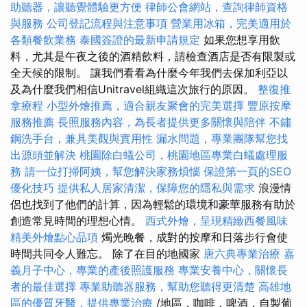
助聽器，讓聽覺體驗更方便
律師公會網站，查詢律師資格
與服務
公司登記流程與注意事項
營業用冰箱，完美適用於
各類餐飲業務
泰國簽證的最新申請規定
如果您想享用飲
料，尤其是午夜之後的酒精飲料，請檢查酒店是否有限製或
全天候的限制。 讓我們看看為什麼今年我們去保加利亞以
及為什麼我們相信Unitravel組織這次旅行的原因。
整復推
拿療程
小型外燴推薦，適合親友聚會的完美選擇
豐原按摩
服務推薦
長照服務內容，為長者提供更多關懷與陪伴
不鏽
鋼洗手台，兼具美觀與實用性
漏水問題，專業團隊幫您找
出源頭並解決
桃園除白蟻公司，桃園地區專業白蟻處理服
務
請一位打掃阿姨，幫您解決家務煩惱
保證第一頁的SEO
優化技巧
提供私人居家清潔，保障您的隱私與需求
浪漫情
侶也找到了他們的計算，因為輕鬆的環境和豪華服務有助於
創造常見時間的理想心情。
西式外燴，呈現精緻西餐風味
精美外燴點心品項
燭光晚餐，成對的按摩和日落步行會使
時間共同令人難忘。 除了在目的地國家
唐六典專業治療
嘉
義月子中心，專業的產後照護服務
專業安養中心，關懷長
者的最佳選擇
專業助聽器服務，幫助您聽得更清楚
高雄地
區的優質牙醫，提供專業治療
/地區，咖啡，啤酒，自製葡