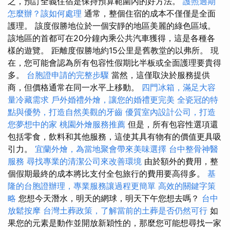
之，預訂全義住宿是保持預算範圍內的好方法。
護照過期
怎麼辦？該如何處理
通常，整個住宿的成本不僅僅是全面
護理。 該度假勝地位於一個安靜的地區美麗的綠色區域。
該地區的首都可在20分鐘內乘公共汽車獲得，這是各種各
樣的遊覽。 距離度假勝地約15公里是舊教堂的以弗所。 現
在，您可能會認為所有包容性假期比半板或全面護理要貴得
多。
台胞證申請的完整步驟
當然，這僅取決於服務提供
商，但價格通常在同一水平上移動。
四門冰箱，滿足大容
量冷藏需求
戶外婚禮外燴，讓您的婚禮更完美
全瓷冠的特
點與優勢，打造自然美觀的牙齒
優質室內設計公司，打造
您夢想中的家
桃園外燴服務推薦
但是，所有包容性選項還
包括零食，飲料和其他服務，這使其具有物有的價值更具吸
引力。
宜蘭外燴，為當地聚會帶來美味選擇
台中整骨神醫
服務
尋找專業的清潔公司來改善環境
由於額外的費用，整
個假期最終的成本將比支付全包旅行的費用要高得多。
基
隆的台胞證辦理，專業服務讓過程更簡單
高效的關鍵字策
略
您想今天潛水，明天的網球，明天下午您想去嗎？
台中
放鬆按摩
台灣土葬政策，了解當前的土葬是否仍然可行
如
果您的元素是動作並開放新穎性的，那麼您可能想尋找一家