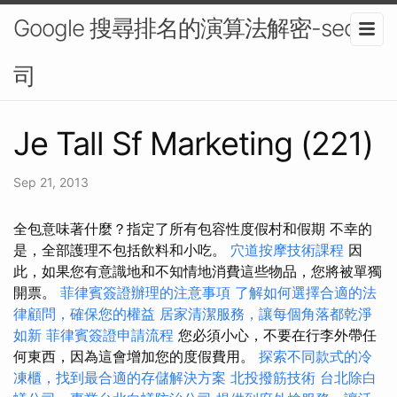
Google 搜尋排名的演算法解密-seo公
司
Je Tall Sf Marketing (221)
Sep 21, 2013
全包意味著什麼？指定了所有包容性度假村和假期 不幸的
是，全部護理不包括飲料和小吃。
穴道按摩技術課程
因
此，如果您有意識地和不知情地消費這些物品，您將被單獨
開票。
菲律賓簽證辦理的注意事項
了解如何選擇合適的法
律顧問，確保您的權益
居家清潔服務，讓每個角落都乾淨
如新
菲律賓簽證申請流程
您必須小心，不要在行李外帶任
何東西，因為這會增加您的度假費用。
探索不同款式的冷
凍櫃，找到最合適的存儲解決方案
北投撥筋技術
台北除白