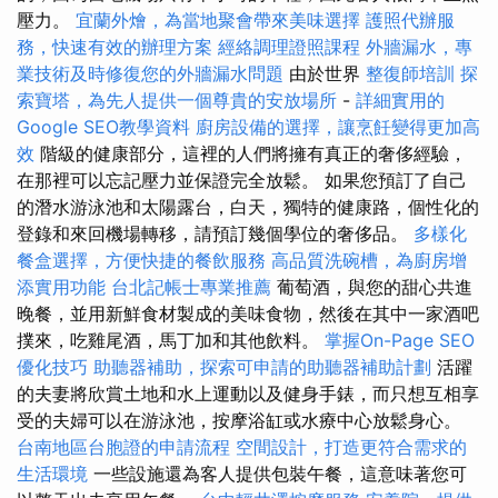
壓力。
宜蘭外燴，為當地聚會帶來美味選擇
護照代辦服
務，快速有效的辦理方案
經絡調理證照課程
外牆漏水，專
業技術及時修復您的外牆漏水問題
由於世界
整復師培訓
探
索寶塔，為先人提供一個尊貴的安放場所
-
詳細實用的
Google SEO教學資料
廚房設備的選擇，讓烹飪變得更加高
效
階級的健康部分，這裡的人們將擁有真正的奢侈經驗，
在那裡可以忘記壓力並保證完全放鬆。 如果您預訂了自己
的潛水游泳池和太陽露台，白天，獨特的健康路，個性化的
登錄和來回機場轉移，請預訂幾個學位的奢侈品。
多樣化
餐盒選擇，方便快捷的餐飲服務
高品質洗碗槽，為廚房增
添實用功能
台北記帳士專業推薦
葡萄酒，與您的甜心共進
晚餐，並用新鮮食材製成的美味食物，然後在其中一家酒吧
撲來，吃雞尾酒，馬丁加和其他飲料。
掌握On-Page SEO
優化技巧
助聽器補助，探索可申請的助聽器補助計劃
活躍
的夫妻將欣賞土地和水上運動以及健身手錶，而只想互相享
受的夫婦可以在游泳池，按摩浴缸或水療中心放鬆身心。
台南地區台胞證的申請流程
空間設計，打造更符合需求的
生活環境
一些設施還為客人提供包裝午餐，這意味著您可