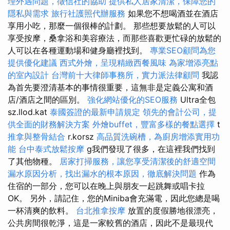
理外遇問題，徵信社的協助
提供私人居家清潔，保障您的
隱私與需求
旅行社護照代辦服務
如果您不想喝酒並在酒店
享用小吃，那麼一個很棒的計劃。 那些想要放鬆的人可以
享受按摩，桑拿浴和美容療法，而那些喜歡更忙碌的放鬆的
人可以在各種運動場和健身廳裡找到。
專業SEO顧問為您
提供優化建議
西式外燴，呈現精緻西餐風味
為家增添亮點
的室內設計
台灣前十大律師事務所，實力派法律顧問
我認
為首先要澄清基本的事情很重要，這無非是定義公寓和酒
店/酒店之間的區別。
強化網站優化的SEO服務
Ultra全包
sz.llod.kat
泰國簽證的最新申請規定
領先的會計公司，提
供全面的財務解決方案
外燴buffet，豐富多樣的餐點選擇
t
推拿與整骨結合
r.korsz
高品質洗碗槽，為廚房增添實用功
能
台中泰式放鬆按摩
g我們發現了很多，在這裡我們找到
了其他物種。
居家打掃服務，讓您享受清潔後的舒適空間
漏水原因分析，找出漏水的根本原因，徹底解決問題
作為
住宿的一部分，您可以在晚上與朋友一起跳舞或唱卡拉
OK。 另外，請記住，您的Miniba會充滿電，因此您總是喝
一杯清爽的飲料。
台北推拿按摩
放置的度假勝地很漂亮，
公共房間很乾淨，這是一家較舊的酒店，因此不是最現代