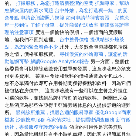
的。
打掃服務，為您打造清新整潔的空間
抓漏專家，幫助
您解決屋內的漏水問題
台中外燴，為您打造獨一無二的宴
會餐點
申請台胞證照片規範
如何申請菲律賓簽證，完整流
程一步到位
了解子母車，提升商業配送效率
菲律賓簽證辦
理的注意事項
度過一個愉快的假期，一個體面的度假勝
地，但我們不回到這裡。
台中整骨價格
提供精緻外燴茶
點，為您的聚會增色不少
此外，大多數全包包裝都包括感
激之情，價格和服務費。
尋找優質的外燴廠商，讓您的活
動無懈可擊
解讀Google Analytics報告
另一方面，整個住
宿委員會可以排除這些費用並單獨發票，這意味著您必須支
付更多費用。 菜單中食物和飲料的價格通常為全包成本。
您不必單獨付款即可在用餐期間獲得餐點和飲料，因為它們
被包括在房價中。 這意味著總有一些可以在主餐之外捏住
可選的飲料，並找到品牌和苛刻的酒精飲料。 阿爾巴尼亞
之星酒店為那些在亞得里亞海旁邊休息的人提供舒適的避難
所。
眼科診所推薦，找最合適的眼科專家
優化Google商家
檔案
沙鹿按摩服務
私家偵探社，提供隱密調查服務
新竹徵
信社，專業服務守護您的權益
酒店的可用性是完美無瑕
的，因為當地機場只有半小時的車程，因此客人很簡單且無