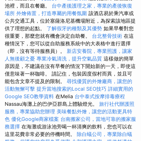
池裡，而且在餐廳。
台中產後護理之家，專業的產後恢復
場所
外燴佈置，打造專屬的用餐氛圍
該酒店易於乘汽車或
公共交通工具，位於塞薩洛尼基機場附近，為探索該地區提
供了理想的起點。
了解假牙的種類及其優勢
如果早餐對您
很重要，那麼您就有機會決定自助餐。
台北整骨技術
在這
種情況下，您可以從自助服務系統中的大表格中進行選擇
（即，沒有等待服務員）。
新店安養院，專業照護，讓家
人無後顧之憂
專業冷氣清洗，提升空氣品質
這樣做的簡單
原因是，不建議在沒有早餐的情況下開始新的一天，即使這
僅意味著一杯咖啡。 請記住，包裝因度假村而異，並且可
能包含文章不提及的限制。
尋找優質的外燴廠商，讓您的
活動無懈可擊
提升當地搜索的Local SEO技巧
詳細實用的
Google SEO教學資料
在Melia
台中泰式按摩排毒療程
Nassau海灘上的巴伊亞群島上體驗燈光。
旅行社代辦護照
服務，專業協助您辦理
美味餐點外燴，讓您的活動更具特
色
優化Google商家檔案
台南搬家公司，當地可靠的搬家服
務選擇
在海灘或游泳池旁喝一杯清爽的飲料，您也可以在
這里花費非常必要的停機時間。
除白蟻公司，專業除白蟻