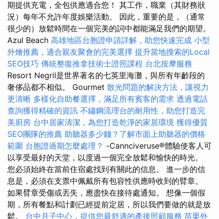
期提供充電，全包供應適合您！ 其工作，職業（其財務狀
況）每年不允許年度娛樂活動。 因此，重要的是，（通常
很少的）放鬆時間在一個完美的詞中都能滿足我們的期望。
Azul Beach
高雄地區台胞證申請詳解，助您快速完成
小型
外燴推薦，適合親友聚會的完美選擇
提升當地搜索的Local
SEO技巧
傳統整復推拿技術士證照課程
台北按摩服務
Resort Negril是世界著名的七英里海灘，與所有年齡段的
奢侈品都不相似。 Gourmet
散光問題的解決方法，讓視力
更清晰
多樣化自助餐選擇，滿足所有賓客的需求
透過電話
查詢獲得精確的資訊
不鏽鋼流理台的耐用性，助您打造完
美廚房
台中居家清潔，為您打造乾淨的家居環境
獲得優質
SEO團隊的推薦
助聽器多少錢？了解市面上助聽器的價格
範圍
台胞證過期怎麼處理？
-Cannciveruse®體驗使客人可
以享受最好的天堂，以度過一個完全放鬆和愉快的時光。
您必須始終在當前住宿處找到有關此的信息。 進一步的信
息是，必須在支票中佩戴所有包容性供應時收到的臂章。
如果臂章受傷或丟失，應盡快在接待處通知。 想像一個假
期，所有餐點和計劃已經提前定居，所以我們要做的就是放
鬆。
台中月子中心，提供您最舒適的產後照顧服務
苗栗外