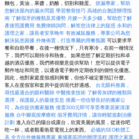
麵包，黃油，果醬，奶酪，切割和雞蛋。
抓漏專家，幫助
您解決屋內的漏水問題
學習整骨技巧
高雄的台胞證辦理指
南
了解假牙的種類及其優勢
月嫂一天多少錢，幫助您了解
產後照護費用
免費律師詢問，解答您法律上的疑惑
永和的
護理之家，讓長者安享晚年
有效滅鼠服務，專業公司為您
解決鼠患困擾
外燴佈置，打造專屬的用餐氛圍
可以要求早
餐和自助早餐，在後一種情況下，只有寒冷，在前一種情況
下，我們可以期待冷和熱食。 如果您想了解定期折扣和卓
越的酒店優惠，我們將很樂意提供幫助！ 您可以提供電子
郵件地址和同意，以通過電子郵件定期收到的個性化優惠。
因此，他對家庭度假感到興奮，但他不確定要預訂什麼。
客人在度假室和套房中提供現代舒適感。
台北眼科推薦，
尋找最適合的眼科醫師
中醫推拿技術
了解骨灰罈的種類與
選擇，保護親人的最後安息
推薦一些信譽良好的搬家公
司，為你提供搬家服務
僅需300元即可享受專業居家清潔
服務
台中腳底按摩療程
假牙費用詳情，讓你輕鬆規劃治療
計劃
進入自己的陽台或露台，欣賞美麗的風景，從迷你吧
吃一杯，或者觀看衛星電視上的東西。
必備的SEO軟體工
具
全方位外燴服務專家
柬埔寨簽證的辦理流程
護理之家單