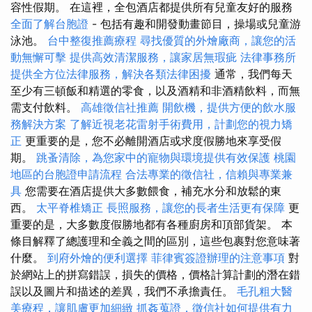
容性假期。 在這裡，全包酒店都提供所有兒童友好的服務
全面了解台胞證
- 包括有趣和開發動畫節目，操場或兒童游
泳池。
台中整復推薦療程
尋找優質的外燴廠商，讓您的活
動無懈可擊
提供高效清潔服務，讓家居無瑕疵
法律事務所
提供全方位法律服務，解決各類法律困擾
通常，我們每天
至少有三頓飯和精選的零食，以及酒精和非酒精飲料，而無
需支付飲料。
高雄徵信社推薦
開飲機，提供方便的飲水服
務解決方案
了解近視老花雷射手術費用，計劃您的視力矯
正
更重要的是，您不必離開酒店或求度假勝地來享受假
期。
跳蚤清除，為您家中的寵物與環境提供有效保護
桃園
地區的台胞證申請流程
合法專業的徵信社，信賴與專業兼
具
您需要在酒店提供大多數餵食，補充水分和放鬆的東
西。
太平脊椎矯正
長照服務，讓您的長者生活更有保障
更
重要的是，大多數度假勝地都有各種廚房和頂部貨架。 本
條目解釋了總護理和全義之間的區別，這些包裹對您意味著
什麼。
到府外燴的便利選擇
菲律賓簽證辦理的注意事項
對
於網站上的拼寫錯誤，損失的價格，價格計算計劃的潛在錯
誤以及圖片和描述的差異，我們不承擔責任。
毛孔粗大醫
美療程，讓肌膚更加細緻
抓姦蒐證，徵信社如何提供有力