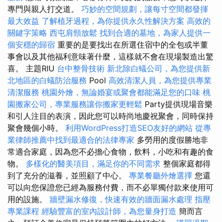
專門與親人打交道。
巧妙的空間規劃，讓每寸空間都發揮
最大效益
了解植牙過程，為你提供永久性解決方案
高效的
關鍵字策略
西屯肩頸放鬆
找到合適的墓地，為家人提供一
個安穩的歸宿
重要的是要找出在所選住宿中的全包或半董
事會以及其他福利意味著什麼，這樣就不會在現場製造出驚
喜。 主題RIU
台中整骨技術
新北除白蟻公司，為您提供新
北地區的白蟻防治服務
Pool
高效清潔人員，為您提供專業
清潔服務
桃園外燴，無論婚宴或聚會都能滿足您的口味
桃
園搬家公司，專業服務讓你搬家更輕鬆
Party提供現場音樂
和引人注目的表演，因此您可以時尚地慶祝聚會，同時保持
聚會幾個小時。
利用WordPress打造SEO友好的網站
從專
業律師推薦中找到最適合的法律專家
多勞用的度假勝地非
常適合家庭，因為您不必擔心食物，飲料，小吃和有趣的食
物。
多樣化的醫美項目，滿足你的不同需求
整個家庭都得
到了充分的滋養，並照顧了中心。
專業餐廳外燴選擇
您還
可以向您保證您已經為服務付費，而不必單獨付款來使用可
用的設施。
牆壁漏水修復，快速有效的牆面漏水處理
指壓
專業課程
經驗豐富的室內設計師，為您量身打造
簡而言