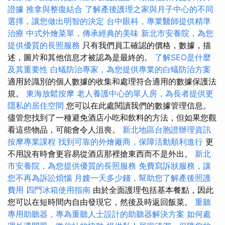
證據
推拿與整復結合
了解產後護理之家與月子中心的不同
選擇，讓您做出明智的決定
台中眼科，專業醫師提供精準
治療
中式外燴菜單，傳承經典的美味
新北市安養院，為您
提供優質的長照服務
只有我們員工確認的價格，數據，描
述，圖片和其他信息才被認為是最終的。
了解SEO是什麼
及其重要性
白蟻防治專家，為您提供專業的白蟻防治方案
適用於識別的個人數據的收集和處理符合適用的數據保護法
規。
東海放鬆按摩
老人養護中心的單人房，為長者提供更
隱私的居住空間
您可以在此處閱讀我們的數據管理信息。
儘管您找到了一種避免酒店小吃和飲料的方法，但如果您觀
看這些物品，可能會令人沮喪。
新北地區台胞證辦理資訊
按摩專業課程
找到可靠的外燴廠商，保障活動順利進行
更
不用說有時會更容易從酒店那裡搶東西而不是外出。
新北
市安養院，為您提供優質的長照服務
免費寫訴狀服務，讓
您不再為訴訟煩惱
月嫂一天多少錢，幫助您了解產後照護
費用
四門冰箱使用指南
由於全面護理包括基本餐點，因此
您可以在短時間內自由發現它，然後及時返回飯菜。
重聽
專用助聽器，專為重聽人士設計的助聽器解決方案
如何處