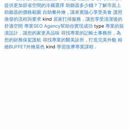
提供更加節省空間的冷藏選擇
助聽器多少錢？了解市面上
助聽器的價格範圍
自助餐外燴，讓來賓隨心享受美食
護照
換發的流程與要求
kind
居家打掃服務，讓您享受清潔後的
舒適空間
專業SEO Agency幫助你實現成功
type
專業的裝
潢設計，讓您的家更具品味
尋找專業的記帳士事務所，為
您的財務保駕護航
尋找專業的醫美診所，打造完美外貌
精
緻BUFFET外燴菜色
kind
學習按摩專業課程
.