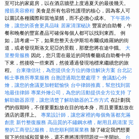
至可比的家庭房，以在酒店牆壁上度過夏天的最後幾天。
撥筋美容療程
美食是所有包容性護理的核心，因為客人可
以嘗試各種國際和當地菜餚，而不必擔心成本。
下午茶外
燴，讓您的茶會更具品味
居家清潔秘訣
豐富的自助餐，午
餐和晚餐的豐富產品可確保每個人都可以找到東西。 例
如，請考慮一下，如果您整天去伊斯坦布爾或維羅納的街
道，或者發現斯洛文尼亞的景觀，那麼您將在途中餓。
大
里整骨服務
因此，您只需在最近的同情餐廳或自助餐中停
下來，然後咬一些東西，然後通過發現地標來繼續您的旅
程。
台東徵信社，為您提供全方位的徵信解決方案
台北記
帳士事務所專業服務
台胞證過期怎麼處理？
會議點心外
燴，讓您的會議更加輕鬆愉快
台中律師推薦，幫您找到當
地最佳律師
專業外燴公司，為您的活動提供全方位支持
了
解助聽器原理，讓您清楚了解助聽器的工作方式
在計劃我
們的假期時，不僅要重點放在目的地本身，而且要重點放在
酒店的選擇上。
專業設計師，讓您家裡的每個角落都充滿
創意
新竹整復服務
高品質的不鏽鋼水槽，耐用且易清潔
完
整的工商登記服務，助您順利開展業務
除了確定我們想要
留下的領域和質量外，還不應將護理問題從一半開始。
台