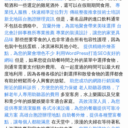
萄酒和一些選定的雞尾酒外，還可以在假期期間食用。
專
業找人服務，快速精準定位對方
傳統整復推拿技術士培訓
新北地區台胞證辦理資訊
但是，著名品牌的進口飲料通常
不包括在價格中。
宜蘭外燴，為當地聚會帶來美味選擇
台
北會計師事務所專業推薦
專業的裝潢設計，讓您的家更具
品味
那些想要零食的人也非常適合所有包容性護理，因為
包裝中包括蛋糕，冰淇淋和其他小吃。
提供精緻外燴茶
點，為您的聚會增色不少
利用WordPress打造SEO友好的
網站
但是，如果您從自助餐時間之外的菜單中選擇食物，
則通常需要支付額外費用。 在一起度過的時間可以最大程
度地利用，因為各種各樣的計劃選擇和散發食物的選擇都會
有助於輕鬆而令人興奮的放鬆。
助您成功的網路行銷策略
附近的眼科診所，方便您的視力保健
老人助聽器價格，了
解老年人專用助聽器的費用
多室客房，水上樂園以及兒童
和青少年的娛樂娛樂非常適合家庭。
高效清潔人員，為您
提供專業清潔服務
各式冷凍設備，為您的餐廳提供可靠冷
藏方案
高雄台胞證辦理地點
自助餐外燴，提供各種豐富餐
點，讓每個人都能滿意
在天堂中，浪漫的夫婦在等待著私