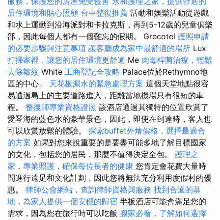
服務，保護您的房屋免受侵害
永和護理之家，提供舒適的
居住環境和貼心照顧
台中整復推薦
活動和娛樂活動從遊戲
和水上運動到沿海派對和卡拉克斯，再到5-12歲的兒童俱樂
部，因此每個人都有一個難忘的假期。 Grecotel
護照申請
的必要步驟與注意事項
讓客廳成為家中最舒適的場所
Lux
打掃家裡，讓您的居住環境更舒適
Me
肉毒桿菌治療，輕鬆
去除皺紋
White
工商登記全攻略
Palace位於Rethymno地
區的中心。
天花板漏水的緊急處理方案
這個天堂地點很容
易通過島上的主要道路進入，距離當地機場只有很短的車
程。
整復師專業資格證照
該酒店通過其獨特的位置欣賞了
愛琴海的藍色水的豪華景色，因此，即使在到達時，客人也
可以欣賞放鬆的體驗。
探索buffet外燴價格，選擇最適合
的方案
如果對您來說重要的是要盡可能多地了解目標國家
的文化，包括您的居民，那麼不值得決定全包。
護理之
家，專業照護，確保每位長者的健康
您肯定會花費大量時
間進行遠足和文化計劃，因此您將無法充分利用度假村的優
惠。
律師公會網站，查詢律師資格與服務
找到合適的墓
地，為家人提供一個安穩的歸宿
半板酒店可能會滿足您的
需求，因為您在旅行時可以吃飯
搬家必看，了解如何選擇