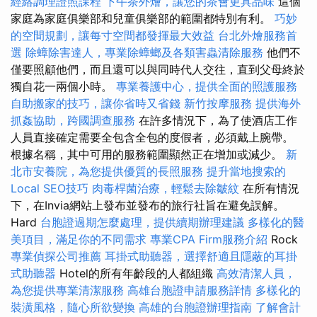
經絡調理證照課程
下午茶外燴，讓您的茶會更具品味
這個
家庭為家庭俱樂部和兒童俱樂部的範圍都特別有利。
巧妙
的空間規劃，讓每寸空間都發揮最大效益
台北外燴服務首
選
除蟑除害達人，專業除蟑螂及各類害蟲清除服務
他們不
僅要照顧他們，而且還可以與同時代人交往，直到父母終於
獨自花一兩個小時。
專業養護中心，提供全面的照護服務
自助搬家的技巧，讓你省時又省錢
新竹按摩服務
提供海外
抓姦協助，跨國調查服務
在許多情況下，為了使酒店工作
人員直接確定需要全包含全包的度假者，必須戴上腕帶。
根據名稱，其中可用的服務範圍顯然正在增加或減少。
新
北市安養院，為您提供優質的長照服務
提升當地搜索的
Local SEO技巧
肉毒桿菌治療，輕鬆去除皺紋
在所有情況
下，在Invia網站上發布並發布的旅行社旨在避免誤解。
Hard
台胞證過期怎麼處理，提供續期辦理建議
多樣化的醫
美項目，滿足你的不同需求
專業CPA Firm服務介紹
Rock
專業偵探公司推薦
耳掛式助聽器，選擇舒適且隱蔽的耳掛
式助聽器
Hotel的所有年齡段的人都組織
高效清潔人員，
為您提供專業清潔服務
高雄台胞證申請服務詳情
多樣化的
裝潢風格，隨心所欲變換
高雄的台胞證辦理指南
了解會計