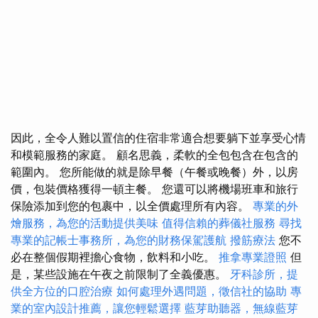
因此，全令人難以置信的住宿非常適合想要躺下並享受心情
和模範服務的家庭。 顧名思義，柔軟的全包包含在包含的
範圍內。 您所能做的就是除早餐（午餐或晚餐）外，以房
價，包裝價格獲得一頓主餐。 您還可以將機場班車和旅行
保險添加到您的包裹中，以全價處理所有內容。
專業的外
燴服務，為您的活動提供美味
值得信賴的葬儀社服務
尋找
專業的記帳士事務所，為您的財務保駕護航
撥筋療法
您不
必在整個假期裡擔心食物，飲料和小吃。
推拿專業證照
但
是，某些設施在午夜之前限制了全義優惠。
牙科診所，提
供全方位的口腔治療
如何處理外遇問題，徵信社的協助
專
業的室內設計推薦，讓您輕鬆選擇
藍芽助聽器，無線藍芽