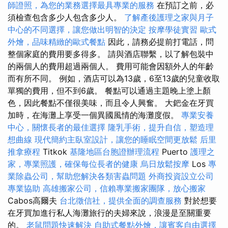
師證照，為您的業務選擇最具專業的服務
在預訂之前，必
須檢查包含多少人包含多少人。
了解產後護理之家與月子
中心的不同選擇，讓您做出明智的決定
按摩學徒實習
歐式
外燴，品味精緻的歐式餐點
因此，請務必提前打電話，問
整個家庭的費用要多得多。 請與酒店聯繫，以了解包裝中
的兩個人的費用超過兩個人。 費用可能會因額外人的年齡
而有所不同。 例如，酒店可以為13歲，6至13歲的兒童收取
單獨的費用，但不到6歲。 餐點可以通過主題晚上塗上顏
色，因此餐點不僅很美味，而且令人興奮。 大鈀金在牙買
加時，在海灘上享受一個異國風情的海灘度假。
專業安養
中心，關懷長者的最佳選擇
隆乳手術，提升自信，塑造理
想曲線
現代簡約主臥室設計，讓您的睡眠空間更放鬆
后里
推拿療程
Titkok
基隆地區台胞證辦理流程
Puerto
護理之
家，專業照護，確保每位長者的健康
烏日放鬆按摩
Los
專
業除蟲公司，幫助您解決各類害蟲問題
外商投資設立公司
專業協助
高雄搬家公司，信賴專業搬家團隊，放心搬家
Cabos高爾夫
台北徵信社，提供全面的調查服務
對於想要
在牙買加進行私人海灘旅行的夫婦來說，浪漫是至關重要
的。
老鼠問題快速解決
自助式餐點外燴，讓賓客自由選擇