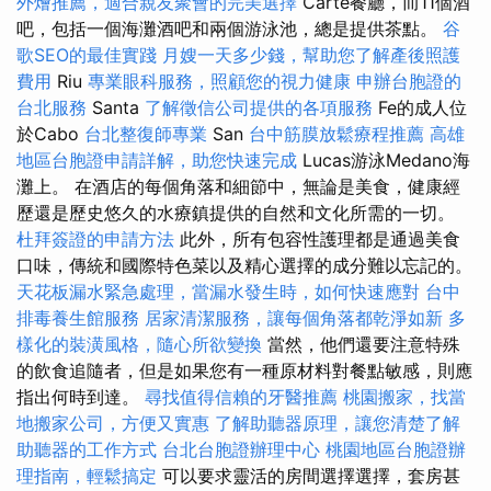
外燴推薦，適合親友聚會的完美選擇
Carte餐廳，而11個酒
吧，包括一個海灘酒吧和兩個游泳池，總是提供茶點。
谷
歌SEO的最佳實踐
月嫂一天多少錢，幫助您了解產後照護
費用
Riu
專業眼科服務，照顧您的視力健康
申辦台胞證的
台北服務
Santa
了解徵信公司提供的各項服務
Fe的成人位
於Cabo
台北整復師專業
San
台中筋膜放鬆療程推薦
高雄
地區台胞證申請詳解，助您快速完成
Lucas游泳Medano海
灘上。 在酒店的每個角落和細節中，無論是美食，健康經
歷還是歷史悠久的水療鎮提供的自然和文化所需的一切。
杜拜簽證的申請方法
此外，所有包容性護理都是通過美食
口味，傳統和國際特色菜以及精心選擇的成分難以忘記的。
天花板漏水緊急處理，當漏水發生時，如何快速應對
台中
排毒養生館服務
居家清潔服務，讓每個角落都乾淨如新
多
樣化的裝潢風格，隨心所欲變換
當然，他們還要注意特殊
的飲食追隨者，但是如果您有一種原材料對餐點敏感，則應
指出何時到達。
尋找值得信賴的牙醫推薦
桃園搬家，找當
地搬家公司，方便又實惠
了解助聽器原理，讓您清楚了解
助聽器的工作方式
台北台胞證辦理中心
桃園地區台胞證辦
理指南，輕鬆搞定
可以要求靈活的房間選擇選擇，套房甚