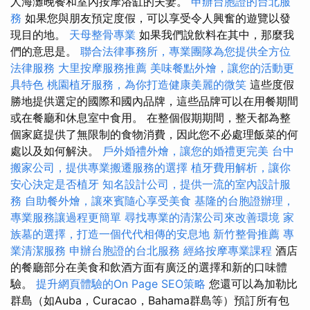
人海灘晚餐和室內按摩浴缸的夫妻。
申辦台胞證的台北服
務
如果您與朋友預定度假，可以享受令人興奮的遊覽以發
現目的地。
天母整骨專業
如果我們說飲料在其中，那麼我
們的意思是。
聯合法律事務所，專業團隊為您提供全方位
法律服務
大里按摩服務推薦
美味餐點外燴，讓您的活動更
具特色
桃園植牙服務，為你打造健康美麗的微笑
這些度假
勝地提供選定的國際和國內品牌，這些品牌可以在用餐期間
或在餐廳和休息室中食用。 在整個假期期間，整天都為整
個家庭提供了無限制的食物消費，因此您不必處理飯菜的何
處以及如何解決。
戶外婚禮外燴，讓您的婚禮更完美
台中
搬家公司，提供專業搬遷服務的選擇
植牙費用解析，讓你
安心決定是否植牙
知名設計公司，提供一流的室內設計服
務
自助餐外燴，讓來賓隨心享受美食
基隆的台胞證辦理，
專業服務讓過程更簡單
尋找專業的清潔公司來改善環境
家
族墓的選擇，打造一個代代相傳的安息地
新竹整骨推薦
專
業清潔服務
申辦台胞證的台北服務
經絡按摩專業課程
酒店
的餐廳部分在美食和飲酒方面有廣泛的選擇和新的口味體
驗。
提升網頁體驗的On Page SEO策略
您還可以為加勒比
群島（如Auba，Curacao，Bahama群島等）預訂所有包