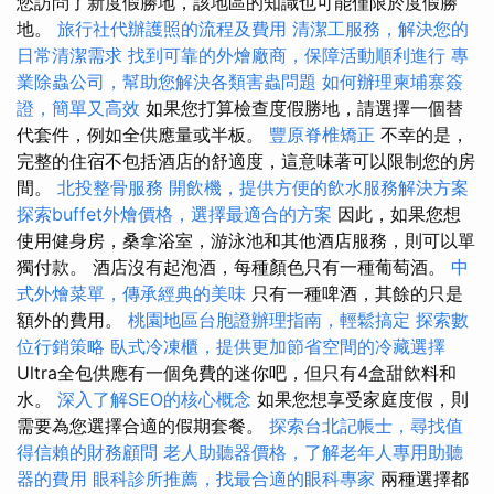
您訪問了新度假勝地，該地區的知識也可能僅限於度假勝
地。
旅行社代辦護照的流程及費用
清潔工服務，解決您的
日常清潔需求
找到可靠的外燴廠商，保障活動順利進行
專
業除蟲公司，幫助您解決各類害蟲問題
如何辦理柬埔寨簽
證，簡單又高效
如果您打算檢查度假勝地，請選擇一個替
代套件，例如全供應量或半板。
豐原脊椎矯正
不幸的是，
完整的住宿不包括酒店的舒適度，這意味著可以限制您的房
間。
北投整骨服務
開飲機，提供方便的飲水服務解決方案
探索buffet外燴價格，選擇最適合的方案
因此，如果您想
使用健身房，桑拿浴室，游泳池和其他酒店服務，則可以單
獨付款。 酒店沒有起泡酒，每種顏色只有一種葡萄酒。
中
式外燴菜單，傳承經典的美味
只有一種啤酒，其餘的只是
額外的費用。
桃園地區台胞證辦理指南，輕鬆搞定
探索數
位行銷策略
臥式冷凍櫃，提供更加節省空間的冷藏選擇
Ultra全包供應有一個免費的迷你吧，但只有4盒甜飲料和
水。
深入了解SEO的核心概念
如果您想享受家庭度假，則
需要為您選擇合適的假期套餐。
探索台北記帳士，尋找值
得信賴的財務顧問
老人助聽器價格，了解老年人專用助聽
器的費用
眼科診所推薦，找最合適的眼科專家
兩種選擇都