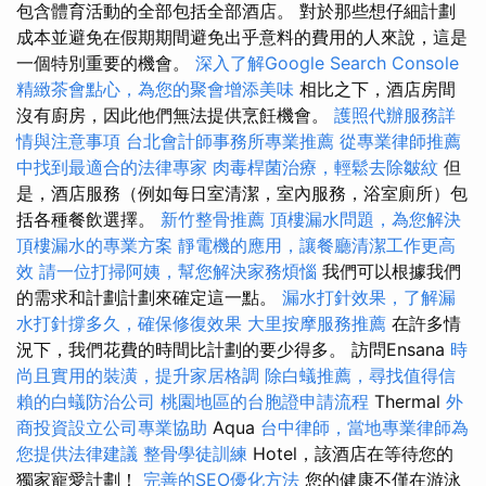
包含體育活動的全部包括全部酒店。 對於那些想仔細計劃
成本並避免在假期期間避免出乎意料的費用的人來說，這是
一個特別重要的機會。
深入了解Google Search Console
精緻茶會點心，為您的聚會增添美味
相比之下，酒店房間
沒有廚房，因此他們無法提供烹飪機會。
護照代辦服務詳
情與注意事項
台北會計師事務所專業推薦
從專業律師推薦
中找到最適合的法律專家
肉毒桿菌治療，輕鬆去除皺紋
但
是，酒店服務（例如每日室清潔，室內服務，浴室廁所）包
括各種餐飲選擇。
新竹整骨推薦
頂樓漏水問題，為您解決
頂樓漏水的專業方案
靜電機的應用，讓餐廳清潔工作更高
效
請一位打掃阿姨，幫您解決家務煩惱
我們可以根據我們
的需求和計劃計劃來確定這一點。
漏水打針效果，了解漏
水打針撐多久，確保修復效果
大里按摩服務推薦
在許多情
況下，我們花費的時間比計劃的要少得多。 訪問Ensana
時
尚且實用的裝潢，提升家居格調
除白蟻推薦，尋找值得信
賴的白蟻防治公司
桃園地區的台胞證申請流程
Thermal
外
商投資設立公司專業協助
Aqua
台中律師，當地專業律師為
您提供法律建議
整骨學徒訓練
Hotel，該酒店在等待您的
獨家寵愛計劃！
完善的SEO優化方法
您的健康不僅在游泳