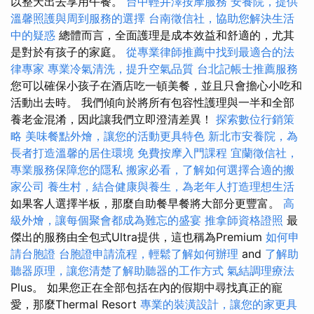
以整天出去享用午餐。
台中輕井澤按摩服務
安養院，提供
溫馨照護與周到服務的選擇
台南徵信社，協助您解決生活
中的疑惑
總體而言，全面護理是成本效益和舒適的，尤其
是對於有孩子的家庭。
從專業律師推薦中找到最適合的法
律專家
專業冷氣清洗，提升空氣品質
台北記帳士推薦服務
您可以確保小孩子在酒店吃一頓美餐，並且只會擔心小吃和
活動出去時。 我們傾向於將所有包容性護理與一半和全部
養老金混淆，因此讓我們立即澄清差異！
探索數位行銷策
略
美味餐點外燴，讓您的活動更具特色
新北市安養院，為
長者打造溫馨的居住環境
免費按摩入門課程
宜蘭徵信社，
專業服務保障您的隱私
搬家必看，了解如何選擇合適的搬
家公司
養生村，結合健康與養生，為老年人打造理想生活
如果客人選擇半板，那麼自助餐早餐將大部分更豐富。
高
級外燴，讓每個聚會都成為難忘的盛宴
推拿師資格證照
最
傑出的服務由全包式Ultra提供，這也稱為Premium
如何申
請台胞證
台胞證申請流程，輕鬆了解如何辦理
and
了解助
聽器原理，讓您清楚了解助聽器的工作方式
氣結調理療法
Plus。 如果您正在全部包括在內的假期中尋找真正的寵
愛，那麼Thermal Resort
專業的裝潢設計，讓您的家更具