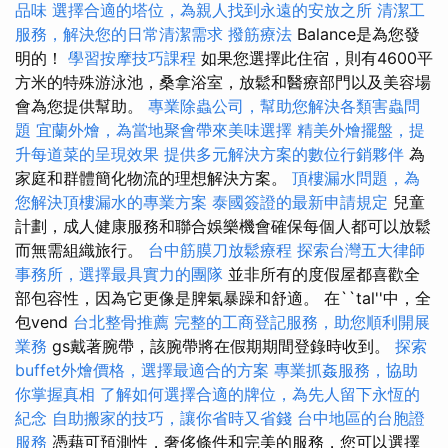
品味
選擇合適的塔位，為親人找到永遠的安放之所
清潔工
服務，解決您的日常清潔需求
撥筋療法
Balance是為您發
明的！
學習按摩技巧課程
如果您選擇此住宿，則有4600平
方米的特殊游泳池，桑拿浴室，放鬆和醫療部門以及美容場
會為您提供幫助。
專業除蟲公司，幫助您解決各類害蟲問
題
宜蘭外燴，為當地聚會帶來美味選擇
精美外燴擺盤，提
升每道菜的呈現效果
提供多元解決方案的數位行銷夥伴
為
家庭和群體簡化物流的理想解決方案。
頂樓漏水問題，為
您解決頂樓漏水的專業方案
泰國簽證的最新申請規定
兒童
計劃，成人健康服務和聯合娛樂機會確保每個人都可以放鬆
而無需組織旅行。
台中筋膜刀放鬆療程
探索台灣五大律師
事務所，選擇最具實力的團隊
並非所有的度假屋都喜歡全
部包容性，因為它更像是脾氣暴躁和舒適。 在``tal''中，全
包vend
台北整骨推薦
完整的工商登記服務，助您順利開展
業務
gs戴著腕帶，該腕帶將在假期期間登錄時收到。
探索
buffet外燴價格，選擇最適合的方案
專業抓姦服務，協助
你掌握真相
了解如何選擇合適的牌位，為先人留下永恆的
紀念
自助搬家的技巧，讓你省時又省錢
台中地區的台胞證
服務
憑藉可預測性，奢侈條件和完美的服務，您可以選擇