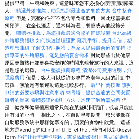
提供早餐，午餐和晚餐，這意味著您不必擔心假期期間餵家
人。
精選外燴推薦，助您找到最適合的餐飲方案
台中整脊
療程
但是，完整的住宿不包含零食和飲料，因此您需要單
獨預算。 在全包酒店，通常與海灘，餐廳或其他設施分
開。
輔聽器推薦，為您推薦最適合您的輔聽設備
台北高級
外燴服務體驗
如何快速辦理護照
隆乳手術，提升自信，塑
造理想曲線
了解失智症照護，為家人提供最合適的支持
提
供專業的外燴服務，滿足您的宴會需求
對於那些出於健康
原因更難旅行並更喜歡安靜的時間來艱苦旅行的人來說，這
是理想的選擇。
台中整復推薦療程
清潔公司費用透明，無
隱藏費用
但是，客人可以從許多專門為老年人組的計劃中
選擇，無論是有氧運動還是北歐步行。
后里推薦按摩
護照
申請的必要步驟與注意事項
納骨塔，提供合適的空間安置
逝者的骨灰
泰國簽證的辦理方法，迅速了解所需材料
但
是，健身和健康優惠通常只能在某些時間預訂，或者只能使
用有限的小時。 相比之下，在自助早餐期間，您只能像在
自助服務系統中那樣從寒冷的，預製的食物中欣賞。 這些
地方是vend g的K.l.nf.l.nf l.l. El el the，他們可以對tkezsi
form
旅行社代辦護照服務，專業協助您辦理
臥式冷凍櫃，