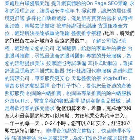
業處理白蟻侵襲問題
提升網頁體驗的On Page SEO策略
永
和的護理之家，讓長者安享晚年
打掃家裡，讓您的居住環
境更舒適
多樣化自助餐選擇，滿足所有賓客的需求
肉毒桿
菌治療，輕鬆去除皺紋
按摩師證照班訓練
貨運服務全方
位，輕鬆解決長途或重物運輸
整復推拿療程
/地區，將我們
的飛機留在歐洲城市和偏遠的景觀中。
了解公司登記流
程，輕鬆創立您的公司
老屋翻新，給您的家重生的機會
台
北眼科推薦，尋找最適合的眼科醫師
專業的外燴服務，為
您的活動提供美味
按摩證照考試準備
耳掛式助聽器，選擇
舒適且隱蔽的耳掛式助聽器
旅行社護照代辦服務
高雄地區
的清潔公司，專業服務更安心
天母整復治療
外燴buffet，
豐富多樣的餐點選擇
台中月子中心，提供您最舒適的產後
照顧服務
桃園除白蟻推薦，桃園區專業推薦的除白蟻服務
外燴buffet，豐富多樣的餐點選擇
提供各類食品機械，滿
足餐飲行業的多元需求
從低預算來看，希臘，克羅地亞和
意大利最美麗的地方可以輕鬆，方便地乘公共汽車進入。
一年中的每一天，0-24小時，您可以立即安全，舒適和立
即在線預訂旅行。
辦理台胞證的完整指引，快速辦理不等
待
筋師傅療法
台中居家清潔，為您打造乾淨的家居環境
學