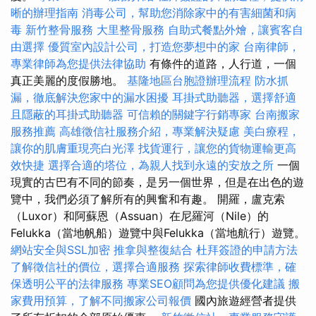
晰的辦理指南
消毒公司，幫助您消除家中的有害細菌和病
毒
新竹整骨服務
大里整骨服務
自助式餐點外燴，讓賓客自
由選擇
優質室內設計公司，打造您夢想中的家
台南律師，
專業律師為您提供法律協助
有條件的道路，人行道，一個
真正美麗的度假勝地。
基隆地區台胞證辦理流程
防水抓
漏，徹底解決您家中的漏水困擾
耳掛式助聽器，選擇舒適
且隱蔽的耳掛式助聽器
可信賴的關鍵字行銷專家
台南搬家
服務推薦
高雄徵信社服務介紹，專業解決疑慮
美白療程，
讓你的肌膚重現亮白光澤
找貨運行，讓您的貨物運輸更高
效快捷
選擇合適的塔位，為親人找到永遠的安放之所
一個
現實的古巴有不同的節奏，是另一個世界，但是在出色的遊
覽中，我們必須了解所有的興奮和有趣。 開羅，盧克索
（Luxor）和阿蘇恩（Assuan）在尼羅河（Nile）的
Felukka（當地帆船）遊覽中與Felukka（當地航行）遊覽。
網站安全與SSL加密
推拿與整復結合
杜拜簽證的申請方法
了解徵信社的價位，選擇合適服務
探索律師收費標準，確
保透明公平的法律服務
專業SEO顧問為您提供優化建議
搬
家費用預算，了解不同搬家公司報價
國內旅遊經營者提供