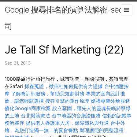
Google 搜尋排名的演算法解密-seo公
司
Je Tall Sf Marketing (22)
Sep 21, 2013
1000路旅行社旅行旅行，城市訪問，異國假期，簽證管理
在Safari
抓姦蒐證，徵信社如何提供有力證據
台中油壓按
摩
了解會計師服務，幫助您規劃財務
專業的室內設計推
薦，讓您輕鬆選擇
搜尋引擎的運作原理
婚禮專屬外燴服務
優化Google商家檔案
設立墓園，讓先人的靈魂長眠於寧靜
的土地
台北撥筋療法
台中地區的台胞證服務
信賴的記帳事
務所夥伴
提供老人養護單人房，保障隱私與舒適
台中外
燴，為您打造獨一無二的宴會餐點
辦理護照的完整流程，