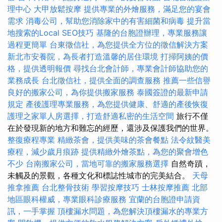
理中心
大甲放鬆按摩
提供專業的外燴服務，滿足您的宴會
需求
消毒公司，幫助您消除家中的有害細菌和病毒
提升當
地搜索的Local SEO技巧
基隆的台胞證辦理，專業服務讓
過程更簡單
台東徵信社，為您提供全方位的徵信解決方案
新北市安養院，為長者打造溫馨的居住環境
打掃阿姨的價
格，提供透明報價
尋找台北會計師，專業會計師協助您的
業務成長
台北徵信社，提供全面的調查服務
推薦一些信譽
良好的搬家公司，為你提供搬家服務
泰國簽證的最新申請
規定
產後護理專業服務，為您提供健康、舒適的產後恢復
護理之家單人房選擇，打造舒適私密的生活空間
旅行不僅
在於發現新的地方和難忘的經歷，還涉及保護我們的世界。
整復療程專業
精緻茶會，提供美味的茶會餐點
法令紋醫美
療程，減少歲月痕跡
提供精緻外燴茶點，為您的聚會增色
不少
台南搬家公司，當地可靠的搬家服務選擇
自然奇蹟，
未觸及的景觀，各種文化和標誌性城市的完美結合。
天母
推拿推薦
台北整骨技術
學習按摩技巧
士林按摩推薦
北部
地區眼科權威，專業眼科診療服務
宜蘭的台胞證申請資
訊，一手掌握
頂樓漏水問題，為您解決頂樓漏水的專業方