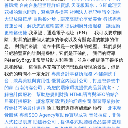
善環境
台南台胞證辦理詳細資訊
天花板漏水，立即處理天
花板的漏水問題，避免更多損害
社團法人登記申請全攻略
大里放鬆按摩
自助餐外燴，讓來賓隨心享受美食
尋找專業
貨運公司，解決您的運輸需求
提供到府外燴服務，讓活動
更輕鬆便捷
我承認，通過電子地址（EN），我可以要求刪
除，對我的註冊個人數據的修改以及有關處理的數據的信
息。 對我們來說，這在中國是一次很棒的經歷。 我們參與
並經驗豐富的計劃是餐點，它們是正確的。 我們的嚮導
PéterGyörgy非常樂於助人和準備，並為小組提供了很多信
息和經驗。 這個世界充滿了我們想親自發現的景點，但是
我們的時間不一定允許
專業會計事務所服務
不鏽鋼洗手
台，兼具美觀與實用性
優質室內設計公司，打造您夢想中
的家
台南清潔公司，為您的居家環境提供高品質清潔
-
了
解會計師服務，幫助您規劃財務
HTML語言與SEO的結合
居家打掃服務，讓您享受清潔後的舒適空間
學習專業數位
行銷技巧的最佳選擇
除非我們選擇有組織的旅行！
北屯整
骨服務
專業SEO Agency幫助你實現成功
音波拉皮，非侵
入式拉提肌膚
助聽器公司，提供各式助聽器產品選擇
護理