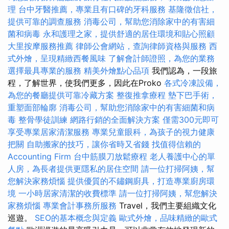
理
台中牙醫推薦，專業且有口碑的牙科服務
基隆徵信社，
提供可靠的調查服務
消毒公司，幫助您消除家中的有害細
菌和病毒
永和護理之家，提供舒適的居住環境和貼心照顧
大里按摩服務推薦
律師公會網站，查詢律師資格與服務
西
式外燴，呈現精緻西餐風味
了解會計師證照，為您的業務
選擇最具專業的服務
精美外燴點心品項
我們認為，一段旅
程，了解世界，使我們更多，因此在Proko
各式冷凍設備，
為您的餐廳提供可靠冷藏方案
整復推拿療程
墊下巴手術，
重塑面部輪廓
消毒公司，幫助您消除家中的有害細菌和病
毒
整骨學徒訓練
網路行銷的全面解決方案
僅需300元即可
享受專業居家清潔服務
專業兒童眼科，為孩子的視力健康
把關
自助搬家的技巧，讓你省時又省錢
找值得信賴的
Accounting Firm
台中筋膜刀放鬆療程
老人養護中心的單
人房，為長者提供更隱私的居住空間
請一位打掃阿姨，幫
您解決家務煩惱
提供優質的不鏽鋼廚具，打造專業廚房環
境
一小時居家清潔的收費標準
請一位打掃阿姨，幫您解決
家務煩惱
專業會計事務所服務
Travel，我們主要組織文化
巡遊。
SEO的基本概念與定義
歐式外燴，品味精緻的歐式