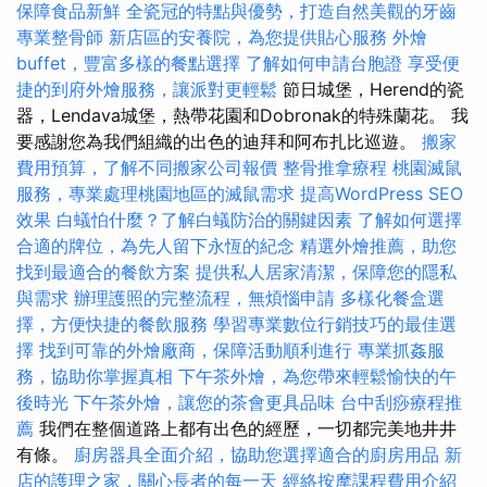
保障食品新鮮
全瓷冠的特點與優勢，打造自然美觀的牙齒
專業整骨師
新店區的安養院，為您提供貼心服務
外燴
buffet，豐富多樣的餐點選擇
了解如何申請台胞證
享受便
捷的到府外燴服務，讓派對更輕鬆
節日城堡，Herend的瓷
器，Lendava城堡，熱帶花園和Dobronak的特殊蘭花。 我
要感謝您為我們組織的出色的迪拜和阿布扎比巡遊。
搬家
費用預算，了解不同搬家公司報價
整骨推拿療程
桃園滅鼠
服務，專業處理桃園地區的滅鼠需求
提高WordPress SEO
效果
白蟻怕什麼？了解白蟻防治的關鍵因素
了解如何選擇
合適的牌位，為先人留下永恆的紀念
精選外燴推薦，助您
找到最適合的餐飲方案
提供私人居家清潔，保障您的隱私
與需求
辦理護照的完整流程，無煩惱申請
多樣化餐盒選
擇，方便快捷的餐飲服務
學習專業數位行銷技巧的最佳選
擇
找到可靠的外燴廠商，保障活動順利進行
專業抓姦服
務，協助你掌握真相
下午茶外燴，為您帶來輕鬆愉快的午
後時光
下午茶外燴，讓您的茶會更具品味
台中刮痧療程推
薦
我們在整個道路上都有出色的經歷，一切都完美地井井
有條。
廚房器具全面介紹，協助您選擇適合的廚房用品
新
店的護理之家，關心長者的每一天
經絡按摩課程費用介紹