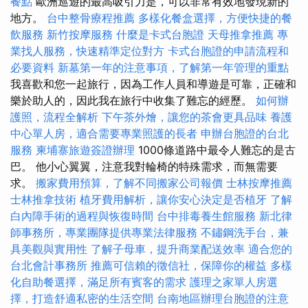
餐點
歐洲巡遊的最高吸引力是，可以非常有效地發現新的
地方。
台中整骨療程推薦
多樣化餐盒選擇，方便快捷的餐
飲服務
新竹按摩服務
什麼是卡式台胞證
天母推拿推薦
專
業找人服務，快速精準定位對方
卡式台胞證的申請流程和
必要資料
新墓第一年的注意事項，了解第一年管理的重點
我喜歡和您一起旅行，因為工作人員和導遊是可靠，正確和
樂於助人的，因此我在旅行中收集了難忘的經歷。
如何辦
護照，流程全解析
下午茶外燴，讓您的茶會更具品味
養護
中心單人房，適合需要專業照護的長者
申辦台胞證的台北
服務
柬埔寨旅遊簽證辦理
1000條道路中最令人難忘的是古
巴。 他小心翼翼，注意我對輪椅的特殊需求，而無需要
求。
搬家費用預算，了解不同搬家公司報價
士林按摩推薦
士林推拿技術
植牙費用解析，讓你安心決定是否植牙
了解
白內障手術的過程與恢復時間
台中排毒養生館服務
新北律
師事務所，專業團隊提供專業法律服務
不鏽鋼洗手台，兼
具美觀與實用性
了解子母車，提升商業配送效率
適合您的
台北會計事務所
推薦可信賴的徵信社，保障你的權益
多樣
化自助餐選擇，滿足所有賓客的需求
護理之家單人房選
擇，打造舒適私密的生活空間
台南地區辦理台胞證的注意