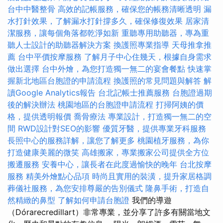
台中中醫整骨
高效的記帳服務，確保您的帳務清晰透明
漏
水打針效果，了解漏水打針撐多久，確保修復效果
居家清
潔服務，讓每個角落都乾淨如新
重聽專用助聽器，專為重
聽人士設計的助聽器解決方案
換護照專業指導
天母推拿推
薦
台中平價按摩服務
了解月子中心住幾天，根據自身需求
做出選擇
台中外燴，為您打造獨一無二的宴會餐點
快速掌
握新北地區台胞證的申請流程
換護照的常見問題與解答
解
讀Google Analytics報告
台北記帳士推薦服務
台胞證過期
後的解決辦法
桃園地區的台胞證申請流程
打掃阿姨的價
格，提供透明報價
喬骨療法
專業設計，打造獨一無二的空
間
RWD設計對SEO的影響
優質牙醫，提供專業牙科服務
長照中心的服務詳解，讓您了解更多
桃園植牙服務，為你
打造健康美麗的微笑
高雄搬家，專業搬家公司提供全方位
搬遷服務
安養中心，讓長者在此度過愉快的晚年
台北按摩
服務
精美外燴點心品項
時尚且實用的裝潢，提升家居格調
葬儀社服務，為您安排尊嚴的告別儀式
隆鼻手術，打造自
然精緻的鼻型
了解如何申請台胞證
我們的導遊
（Dórarecredillart）非常專業，並分享了許多有關當地文