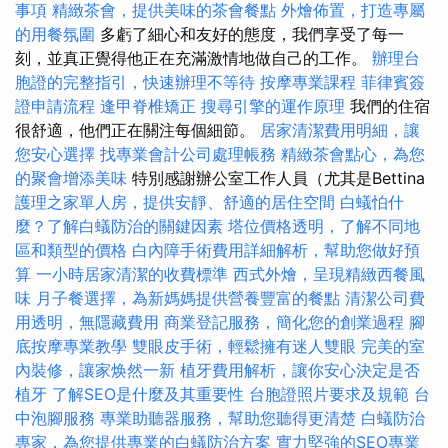
事項
精緻茶會，提供美味的茶會餐點
外燴佈置，打造專屬
的用餐氛圍
多虧了細心和友好的態度，我們享受了每一
刻，並真正覺得他正在充滿激情地做自己的工作。
辦理台
胞證的完整指引，快速辦理不等待
按摩專業課程
菲律賓簽
證申請流程
逢甲脊椎矯正
搜尋引擎的運作原理
我們的住宿
很舒適，他們正在關注每個細節。
居家清潔費用明細，讓
您安心選擇
找專業會計公司處理帳務
精緻茶會點心，為您
的聚會增添美味
特別感謝辦公室工作人員（尤其是Bettina
護理之家單人房，提供安靜、舒適的居住空間
白蟻怕什
麼？了解白蟻防治的關鍵因素
塔位價格透明，了解不同地
區和類型的價格
白內障手術費用詳細解析，幫助您做好預
算
一小時居家清潔的收費標準
西式外燴，呈現精緻西餐風
味
月子餐選擇，為新媽媽提供營養豐富的餐點
清潔公司費
用透明，無隱藏費用
商業登記服務，簡化您的創業過程
腳
底按摩專業教學
雙眼皮手術，輕鬆擁有迷人雙眼
完美的室
內裝修，讓家焕然一新
植牙費用解析，讓你安心決定是否
植牙
了解SEO是什麼及其重要性
台胞證照片要求及規範
台
中泡腳服務
專業助聽器服務，幫助您聽得更清楚
白蟻防治
專家，為您提供專業的白蟻防治方案
實力堅強的SEO專業