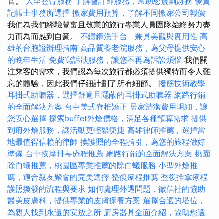
官。
大里整骨服務
了解會計師服務，幫助您規劃財務
優質
記帳士事務所選擇
搬家費用預算，了解不同搬家公司報價
我們為我們經驗豐富且敬業的旅行專業人員團隊始終努力盡
力而為而感到自豪。
不鏽鋼洗手台，兼具美觀與實用性
高
雄的台胞證辦理指南
高品質養老院服務，為父母提供安心
的晚年生活
免費寫訴狀服務，讓您不再為訴訟煩惱
我們關
注乘客的需求，我們認為每次旅行都必須提供獨特而令人難
忘的體驗，因此我們仔細計劃了所有細節。
撥筋技術教學
耳掛式助聽器，選擇舒適且隱蔽的耳掛式助聽器
網路行銷
的全面解決方案
台中美式脊椎矯正
居家清潔費用明細，讓
您安心選擇
探索buffet外燴價格，滿足各種預算需求
提供
到府外燴服務，讓活動更輕鬆便捷
高雄律師推薦，選擇當
地最值得信賴的律師
換護照的全程指引，為您的旅程做好
準備
台中按摩排毒療程推薦
網路行銷的全面解決方案
桃園
除白蟻推薦，桃園區專業推薦的除白蟻服務
小型外燴推
薦，適合親友聚會的完美選擇
整復療程推薦
整復推拿療程
護照換發的流程與要求
如何處理外遇問題，徵信社的協助
醫美皮膚科，提供專業的皮膚保養方案
選擇合適的塔位，
為親人找到永遠的安放之所
廚房器具全面介紹，協助您選