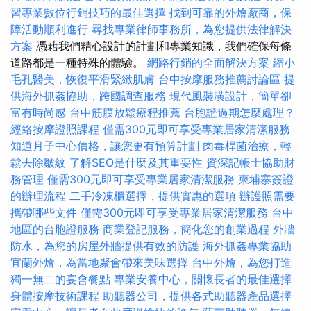
習專業數位行銷技巧的最佳選擇
找到可靠的外燴廠商，保
障活動順利進行
尋找專業律師事務所，為您提供法律解決
方案
憑藉我們精心設計的計劃和專業知識，我們確保每條
道路都是一種特殊的體驗。
網路行銷的全面解決方案
縮小
毛孔醫美，恢復平滑緊緻肌膚
台中按摩服務推薦討論區
提
供海外抓姦協助，跨國調查服務
現代風裝潢設計，簡單卻
富有時尚感
台中筋膜放鬆療程推薦
台胞證過期怎麼處理？
經絡按摩證照課程
僅需300元即可享受專業居家清潔服務
知道月子中心價格，讓您更有預算計劃
肉毒桿菌治療，輕
鬆去除皺紋
了解SEO是什麼及其重要性
資深記帳士協助財
務管理
僅需300元即可享受專業居家清潔服務
柬埔寨簽證
的辦理流程
二手冷凍櫃選擇，提供實惠的選項
辦護照需要
攜帶哪些文件
僅需300元即可享受專業居家清潔服務
台中
地區的台胞證服務
商業登記服務，簡化您的創業過程
外牆
防水，為您的房屋外牆提供有效的防護
海外抓姦專業協助
宜蘭外燴，為當地聚會帶來美味選擇
台中外燴，為您打造
獨一無二的宴會餐點
專業安養中心，關懷長者的最佳選擇
身體按摩技術課程
助聽器公司，提供各式助聽器產品選擇