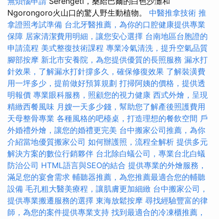
無煩惱申請
Serengeti，桑給巴爾的白色沙灘和
Ngorongoro火山口的驚人野生動植物。
中醫推拿技術
推
拿證照考試準備
台北牙醫推薦，為你的口腔健康提供專業
保障
居家清潔費用明細，讓您安心選擇
台南地區台胞證的
申請流程
美式整復技術課程
專業冷氣清洗，提升空氣品質
腳部按摩
新北市安養院，為您提供優質的長照服務
漏水打
針效果，了解漏水打針撐多久，確保修復效果
了解裝潢費
用一坪多少，提前做好預算規劃
打掃阿姨的價格，提供透
明報價
專業眼科服務，照顧您的視力健康
西式外燴，呈現
精緻西餐風味
月嫂一天多少錢，幫助您了解產後照護費用
天母整骨專業
各種風格的吧檯桌，打造理想的餐飲空間
戶
外婚禮外燴，讓您的婚禮更完美
台中搬家公司推薦，為你
介紹當地優質搬家公司
如何辦護照，流程全解析
提供多元
解決方案的數位行銷夥伴
台北除白蟻公司，專業台北白蟻
防治公司
HTML語言與SEO的結合
提供專業的外燴服務，
滿足您的宴會需求
輔聽器推薦，為您推薦最適合您的輔聽
設備
毛孔粗大醫美療程，讓肌膚更加細緻
台中搬家公司，
提供專業搬遷服務的選擇
東海放鬆按摩
尋找經驗豐富的律
師，為您的案件提供專業支持
找到最適合的冷凍櫃推薦，