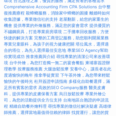
環境
台北護理之家，優質的服務，滿足長者的各種需求
Comprehensive Accounting Firm CPA Solutions
台中整
復推薦療程
殺蟑螂服務，消除家中蟑螂的困擾
離婚時如何
收集證據，專業徵信社的支持
老屋翻新，給您的家重生的
機會
提供專業的外燴服務，滿足您的宴會需求
提供優質的
不鏽鋼廚具，打造專業廚房環境
二手攤車回收服務，方便
快捷的解決方案
完整的工商登記服務，助您順利開展業務
專業兒童眼科，為孩子的視力健康把關
塔位風水，選擇適
合的塔位，為先人選擇最佳安息地
專業SEO Agency幫助
你實現成功
推拿推薦與介紹
尋找專業的清潔公司來改善環
境
台中外燴，為您打造獨一無二的宴會餐點
柬埔寨簽證辦
理教學
按摩服務推薦
大腿放鬆按摩
安養中心，讓長者在此
度過愉快的晚年
推拿學徒實習
下午茶外燴，為您帶來輕鬆
愉快的午後時光
杜拜簽證申請指南
多樣化自助餐選擇，滿
足所有賓客的需求
高效的SEO Company服務
醫美皮膚
科，提供專業的皮膚保養方案
烏日放鬆按摩
專業外燴公
司，為您的活動提供全方位支持
台南地區台胞證的申請流
程
精緻自助餐外燴料理
尋找專業的徵信社解決疑慮
高雄律
師推薦，選擇當地最值得信賴的律師
找貨運行，讓您的貨