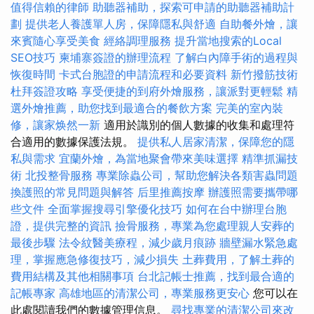
值得信賴的律師
助聽器補助，探索可申請的助聽器補助計
劃
提供老人養護單人房，保障隱私與舒適
自助餐外燴，讓
來賓隨心享受美食
經絡調理服務
提升當地搜索的Local
SEO技巧
柬埔寨簽證的辦理流程
了解白內障手術的過程與
恢復時間
卡式台胞證的申請流程和必要資料
新竹撥筋技術
杜拜簽證攻略
享受便捷的到府外燴服務，讓派對更輕鬆
精
選外燴推薦，助您找到最適合的餐飲方案
完美的室內裝
修，讓家焕然一新
適用於識別的個人數據的收集和處理符
合適用的數據保護法規。
提供私人居家清潔，保障您的隱
私與需求
宜蘭外燴，為當地聚會帶來美味選擇
精準抓漏技
術
北投整骨服務
專業除蟲公司，幫助您解決各類害蟲問題
換護照的常見問題與解答
后里推薦按摩
辦護照需要攜帶哪
些文件
全面掌握搜尋引擎優化技巧
如何在台中辦理台胞
證，提供完整的資訊
撿骨服務，專業為您處理親人安葬的
最後步驟
法令紋醫美療程，減少歲月痕跡
牆壁漏水緊急處
理，掌握應急修復技巧，減少損失
土葬費用，了解土葬的
費用結構及其他相關事項
台北記帳士推薦，找到最合適的
記帳專家
高雄地區的清潔公司，專業服務更安心
您可以在
此處閱讀我們的數據管理信息。
尋找專業的清潔公司來改