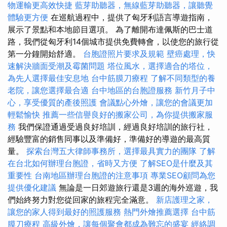
物運輸更高效快捷
藍芽助聽器，無線藍芽助聽器，讓聽覺
體驗更方便
在巡航過程中，提供了匈牙利語言導遊指南，
展示了景點和本地節目選項。 為了離開布達佩斯的巴士道
路，我們從匈牙利14個城市提供免費轉會，以使您的旅行從
第一分鐘開始舒適。
台胞證照片要求及規範
壁癌處理，快
速解決牆面受潮及霉菌問題
塔位風水，選擇適合的塔位，
為先人選擇最佳安息地
台中筋膜刀療程
了解不同類型的養
老院，讓您選擇最合適
台中地區的台胞證服務
新竹月子中
心，享受優質的產後照護
會議點心外燴，讓您的會議更加
輕鬆愉快
推薦一些信譽良好的搬家公司，為你提供搬家服
務
我們保證通過受過良好培訓，經過良好培訓的旅行社，
經驗豐富的銷售同事以及準備好，準備好的導遊的最高質
量。
探索台灣五大律師事務所，選擇最具實力的團隊
了解
在台北如何辦理台胞證，省時又方便
了解SEO是什麼及其
重要性
台南地區辦理台胞證的注意事項
專業SEO顧問為您
提供優化建議
無論是一日郊遊旅行還是3週的海外巡遊，我
們始終努力對您從回家的旅程完全滿意。
新店護理之家，
讓您的家人得到最好的照護服務
熱門外燴推薦選擇
台中筋
膜刀療程
高級外燴，讓每個聚會都成為難忘的盛宴
經絡調