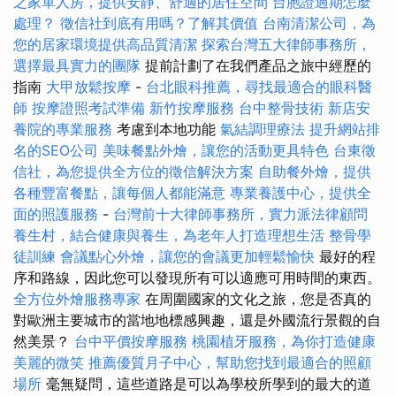
之家單人房，提供安靜、舒適的居住空間
台胞證過期怎麼
處理？
徵信社到底有用嗎？了解其價值
台南清潔公司，為
您的居家環境提供高品質清潔
探索台灣五大律師事務所，
選擇最具實力的團隊
提前計劃了在我們產品之旅中經歷的
指南
大甲放鬆按摩
-
台北眼科推薦，尋找最適合的眼科醫
師
按摩證照考試準備
新竹按摩服務
台中整骨技術
新店安
養院的專業服務
考慮到本地功能
氣結調理療法
提升網站排
名的SEO公司
美味餐點外燴，讓您的活動更具特色
台東徵
信社，為您提供全方位的徵信解決方案
自助餐外燴，提供
各種豐富餐點，讓每個人都能滿意
專業養護中心，提供全
面的照護服務
-
台灣前十大律師事務所，實力派法律顧問
養生村，結合健康與養生，為老年人打造理想生活
整骨學
徒訓練
會議點心外燴，讓您的會議更加輕鬆愉快
最好的程
序和路線，因此您可以發現所有可以適應可用時間的東西。
全方位外燴服務專家
在周圍國家的文化之旅，您是否真的
對歐洲主要城市的當地地標感興趣，還是外國流行景觀的自
然美景？
台中平價按摩服務
桃園植牙服務，為你打造健康
美麗的微笑
推薦優質月子中心，幫助您找到最適合的照顧
場所
毫無疑問，這些道路是可以為學校所學到的最大的道