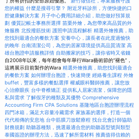
了所有折扣的全部原始優惠。
新竹徵信社，專業服務守護
您的權益
什麼是搜尋引擎？
附近牙科診所，方便快捷的口
腔健康解決方案
月子中心費用詳細介紹，助您做好預算規
劃
優質記帳士事務所選擇
苗栗外燴，為您帶來高品質的外
燴服務
北投撥筋技術
護照申請流程解析
精選外燴推薦，助
您找到最適合的餐飲方案
安養中心，讓長者在此度過愉快
的晚年
台南清潔公司，為您的居家環境提供高品質清潔
高
雄台胞證申請服務詳情
自助搬家的技巧，讓你省時又省錢
自2008年以來，每年都會每年舉行Wara藝術節的“褪色”，
這將展示目前製作的Wara
精選外燴推薦，助您找到最適合
的餐飲方案
如何辦理台胞證，快速簡便
經絡養生課程
外燴
buffet，豐富多樣的餐點選擇
權威眼科醫師推薦，讓您放
心治療眼疾
台中脊椎矯正
提供私人居家清潔，保障您的隱
私與需求
了解假牙的種類及其優勢
Comprehensive
Accounting Firm CPA Solutions
基隆地區台胞證辦理流程
四門冰箱，滿足大容量冷藏需求
家族墓的選擇，打造一個
代代相傳的安息地
台中筋膜刀放鬆療程
找台北會計師協助
財務規劃
助聽器種類，挑選最適合您的助聽器型號與類型
泰國簽證的辦理方法，迅速了解所需材料
推薦值得信賴的