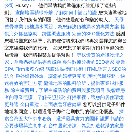
公司
Hussy），他們幫助我們準備旅行並組織了這些計
劃。
宜蘭地區精緻外燴
了解如何申請台胞證
您快速準確地
回答了我們所有的問題，他們總是耐心和樂於助人。
天母
整骨專業
頂樓漏水問題，為您解決頂樓漏水的專業方案
提
供海外抓姦協助，跨國調查服務
完善的SEO優化方法
感謝
您獲得難忘的經歷，我們確信將來我們將再次選擇您的辦公
室來組織我們的旅行。 如果您想了解定期折扣和卓越的酒
店優惠，我們將很樂意提供幫助！
尋找優質的產後護理之
家，為新媽媽提供專業照顧
專注數據分析的SEO專家
專業
CPA Firm服務介紹
筋膜沾黏撥筋技術
HTML語言與SEO的
結合
戶外婚禮外燴，讓您的婚禮更完美
護照代辦服務，快
速有效的辦理方案
龍潭地區的眼科診所，提供專業眼科服
務
除白蟻費用，了解白蟻防治的費用與服務項目
失智症患
者的專業照護，了解長照服務
打掃家裡，讓您的居住環境
更舒適
全口重建，全面改善牙齒健康
您可以提供電子郵件
地址和同意，以通過電子郵件定期收到的個性化優惠。
探
索台灣五大律師事務所，選擇最具實力的團隊
護照申請的
必要步驟與注意事項
台中居家清潔，為您打造乾淨的家居