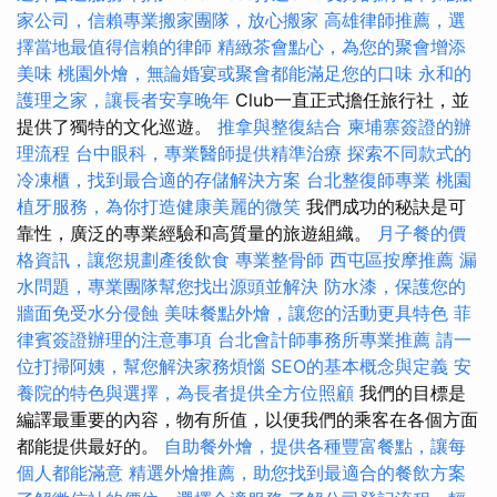
家公司，信賴專業搬家團隊，放心搬家
高雄律師推薦，選
擇當地最值得信賴的律師
精緻茶會點心，為您的聚會增添
美味
桃園外燴，無論婚宴或聚會都能滿足您的口味
永和的
護理之家，讓長者安享晚年
Club一直正式擔任旅行社，並
提供了獨特的文化巡遊。
推拿與整復結合
柬埔寨簽證的辦
理流程
台中眼科，專業醫師提供精準治療
探索不同款式的
冷凍櫃，找到最合適的存儲解決方案
台北整復師專業
桃園
植牙服務，為你打造健康美麗的微笑
我們成功的秘訣是可
靠性，廣泛的專業經驗和高質量的旅遊組織。
月子餐的價
格資訊，讓您規劃產後飲食
專業整骨師
西屯區按摩推薦
漏
水問題，專業團隊幫您找出源頭並解決
防水漆，保護您的
牆面免受水分侵蝕
美味餐點外燴，讓您的活動更具特色
菲
律賓簽證辦理的注意事項
台北會計師事務所專業推薦
請一
位打掃阿姨，幫您解決家務煩惱
SEO的基本概念與定義
安
養院的特色與選擇，為長者提供全方位照顧
我們的目標是
編譯最重要的內容，物有所值，以便我們的乘客在各個方面
都能提供最好的。
自助餐外燴，提供各種豐富餐點，讓每
個人都能滿意
精選外燴推薦，助您找到最適合的餐飲方案