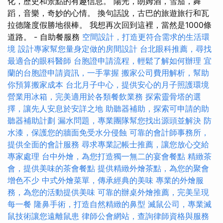
化，歷史和景點的有趣信息。 陽光，朗姆酒，雪茄，舞
蹈，音樂，奇妙的心情。 換句話說，古巴的旅遊旅行和瓦
拉德隆度假勝地很棒。 我想再次回到這裡，當然是1000條
道路。 - 自助餐服務
空間設計，打造更符合需求的生活環
境
設計專家幫您量身定做的房間設計
台北眼科推薦，尋找
最適合的眼科醫師
台胞證申請流程，輕鬆了解如何辦理
宜
蘭的台胞證申請資訊，一手掌握
搬家公司費用解析，幫助
你預算搬家成本
台北月子中心，提供安心的月子照護環境
營業用冰箱，完美適用於各類餐飲業務
探索靈骨塔的選
擇，讓先人安息於安詳之地
助聽器補助，探索可申請的助
聽器補助計劃
漏水問題，專業團隊幫您找出源頭並解決
防
水漆，保護您的牆面免受水分侵蝕
可靠的會計師事務所，
提供全面的會計服務
尋求專業記帳士推薦，讓您放心交給
專家處理
台中外燴，為您打造獨一無二的宴會餐點
精緻茶
會，提供美味的茶會餐點
提供精緻外燴茶點，為您的聚會
增色不少
中式外燴菜單，傳承經典的美味
專業的外燴服
務，為您的活動提供美味
可靠的辦桌外燴推薦，完美呈現
每一餐
隆鼻手術，打造自然精緻的鼻型
滅鼠公司，專業滅
鼠技術讓您遠離鼠患
律師公會網站，查詢律師資格與服務