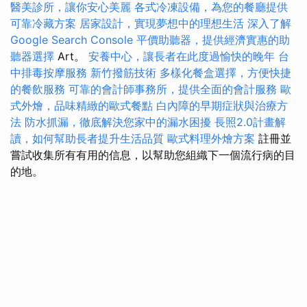
醫美診所，讓你安心美麗
各式冷凍設備，為您的餐廳提供
可靠冷藏方案
居家設計，實現夢想中的理想生活
深入了解
Google Search Console
平價助聽器，提供經濟實惠的助
聽器選擇
Art。
安養中心，讓長者在此度過愉快的晚年
台
中排毒按摩服務
新竹撥筋技術
多樣化餐盒選擇，方便快捷
的餐飲服務
可靠的會計師事務所，提供全面的會計服務
歐
式外燴，品味精緻的歐式餐點
白內障的早期症狀與治療方
法
防水抓漏，徹底解決您家中的漏水困擾
長照2.0計畫解
讀，如何幫助長者提升生活品質
歐式料理外燴方案
註冊並
嘗試收集所有有用的信息，以幫助您組織下一個流行病的目
的地。