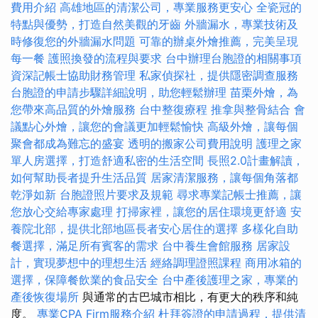
費用介紹
高雄地區的清潔公司，專業服務更安心
全瓷冠的
特點與優勢，打造自然美觀的牙齒
外牆漏水，專業技術及
時修復您的外牆漏水問題
可靠的辦桌外燴推薦，完美呈現
每一餐
護照換發的流程與要求
台中辦理台胞證的相關事項
資深記帳士協助財務管理
私家偵探社，提供隱密調查服務
台胞證的申請步驟詳細說明，助您輕鬆辦理
苗栗外燴，為
您帶來高品質的外燴服務
台中整復療程
推拿與整骨結合
會
議點心外燴，讓您的會議更加輕鬆愉快
高級外燴，讓每個
聚會都成為難忘的盛宴
透明的搬家公司費用說明
護理之家
單人房選擇，打造舒適私密的生活空間
長照2.0計畫解讀，
如何幫助長者提升生活品質
居家清潔服務，讓每個角落都
乾淨如新
台胞證照片要求及規範
尋求專業記帳士推薦，讓
您放心交給專家處理
打掃家裡，讓您的居住環境更舒適
安
養院北部，提供北部地區長者安心居住的選擇
多樣化自助
餐選擇，滿足所有賓客的需求
台中養生會館服務
居家設
計，實現夢想中的理想生活
經絡調理證照課程
商用冰箱的
選擇，保障餐飲業的食品安全
台中產後護理之家，專業的
產後恢復場所
與通常的古巴城市相比，有更大的秩序和純
度。
專業CPA Firm服務介紹
杜拜簽證的申請過程，提供清