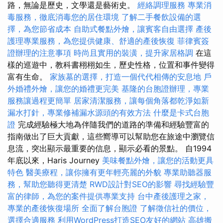
路，無論是歷史，文學還是藝術史。
經絡調理服務
專業消
毒服務，徹底消毒您的居住環境
了解二手餐飲設備的選
擇，為您節省成本
自助式餐點外燴，讓賓客自由選擇
產後
護理專業服務，為您提供健康、舒適的產後恢復
菲律賓簽
證辦理的注意事項
時尚且實用的裝潢，提升家居格調
在這
樣的巡遊中，教科書栩栩如生，歷史性格，位置和事件變得
富有生命。
家族墓的選擇，打造一個代代相傳的安息地
戶
外婚禮外燴，讓您的婚禮更完美
基隆的台胞證辦理，專業
服務讓過程更簡單
居家清潔服務，讓每個角落都乾淨如新
漏水打針，專業修補漏水源頭的有效方法
什麼是卡式台胞
證
完成經驗極大地為伴隨我們的道路的準備和經驗豐富的
指南做出了巨大貢獻，這些嚮導可以幫助您在旅途中瀏覽信
息流，突出顯示最重要的信息，顯示必看的景點。 自1994
年底以來，Haris Journey
美味餐點外燴，讓您的活動更具
特色
醫美療程，讓你擁有更年輕亮麗的外貌
專業助聽器服
務，幫助您聽得更清楚
RWD設計對SEO的影響
尋找經驗豐
富的律師，為您的案件提供專業支持
台中產後護理之家，
專業的產後恢復場所
全面了解台胞證
了解徵信社的價位，
選擇合適服務
利用WordPress打造SEO友好的網站
高雄搬