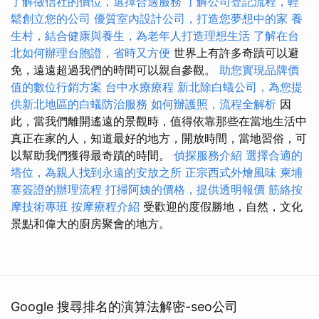
了解徵信社的價位，選擇合適服務
了解公司登記流程，輕
鬆創立您的公司
優質室內設計公司，打造您夢想中的家
養
生村，結合健康與養生，為老年人打造理想生活
了解在台
北如何辦理台胞證，省時又方便
世界上有許多奇蹟可以避
免，遠遠超過我們的時間可以親自參觀。
助您實現品牌價
值的數位行銷方案
台中水療療程
新北除白蟻公司，為您提
供新北地區的白蟻防治服務
如何辦護照，流程全解析
因
此，當我們離開遙遠的景觀時，值得依靠那些在當地生活中
真正在家的人，知道最好的地方，開放時間，當地習俗，可
以幫助我們獲得最奇蹟的時間。
偵探服務介紹
選擇合適的
塔位，為親人找到永遠的安放之所
正宗西式外燴風味
柬埔
寨簽證的辦理流程
打掃阿姨的價格，提供透明報價
筋絡按
摩技術專班
按摩療程介紹
受歡迎的度假勝地，自然，文化
景點和偉大的廚房聚會的地方。
Google 搜尋排名的演算法解密-seo公司