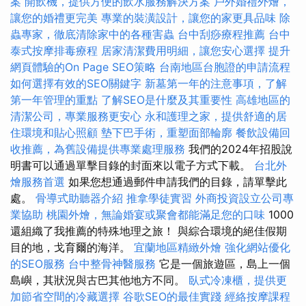
案
開飲機，提供方便的飲水服務解決方案
戶外婚禮外燴，
讓您的婚禮更完美
專業的裝潢設計，讓您的家更具品味
除
蟲專家，徹底清除家中的各種害蟲
台中刮痧療程推薦
台中
泰式按摩排毒療程
居家清潔費用明細，讓您安心選擇
提升
網頁體驗的On Page SEO策略
台南地區台胞證的申請流程
如何選擇有效的SEO關鍵字
新墓第一年的注意事項，了解
第一年管理的重點
了解SEO是什麼及其重要性
高雄地區的
清潔公司，專業服務更安心
永和護理之家，提供舒適的居
住環境和貼心照顧
墊下巴手術，重塑面部輪廓
餐飲設備回
收推薦，為舊設備提供專業處理服務
我們的2024年招股說
明書可以通過單擊目錄的封面來以電子方式下載。
台北外
燴服務首選
如果您想通過郵件申請我們的目錄，請單擊此
處。
骨導式助聽器介紹
推拿學徒實習
外商投資設立公司專
業協助
桃園外燴，無論婚宴或聚會都能滿足您的口味
1000
還組織了我推薦的特殊地理之旅！ 與綜合環境的絕佳假期
目的地，戈育爾的海洋。
宜蘭地區精緻外燴
強化網站優化
的SEO服務
台中整骨神醫服務
它是一個旅遊區，島上一個
島嶼，其狀況與古巴其他地方不同。
臥式冷凍櫃，提供更
加節省空間的冷藏選擇
谷歌SEO的最佳實踐
經絡按摩課程