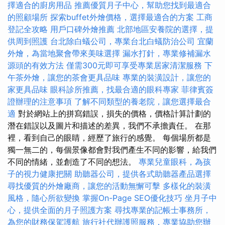
擇適合的廚房用品
推薦優質月子中心，幫助您找到最適合
的照顧場所
探索buffet外燴價格，選擇最適合的方案
工商
登記全攻略
用戶口碑外燴推薦
北部地區安養院的選擇，提
供周到照護
台北除白蟻公司，專業台北白蟻防治公司
宜蘭
外燴，為當地聚會帶來美味選擇
漏水打針，專業修補漏水
源頭的有效方法
僅需300元即可享受專業居家清潔服務
下
午茶外燴，讓您的茶會更具品味
專業的裝潢設計，讓您的
家更具品味
眼科診所推薦，找最合適的眼科專家
菲律賓簽
證辦理的注意事項
了解不同類型的養老院，讓您選擇最合
適
對於網站上的拼寫錯誤，損失的價格，價格計算計劃的
潛在錯誤以及圖片和描述的差異，我們不承擔責任。 在那
裡，看到自己的眼睛，經歷了旅行的感覺。 每個場所都是
獨一無二的，每個景像都會對我們產生不同的影響，給我們
不同的情緒，並創造了不同的想法。
專業兒童眼科，為孩
子的視力健康把關
助聽器公司，提供各式助聽器產品選擇
尋找優質的外燴廠商，讓您的活動無懈可擊
多樣化的裝潢
風格，隨心所欲變換
掌握On-Page SEO優化技巧
坐月子中
心，提供全面的月子照護方案
尋找專業的記帳士事務所，
為您的財務保駕護航
旅行社代辦護照服務，專業協助您辦