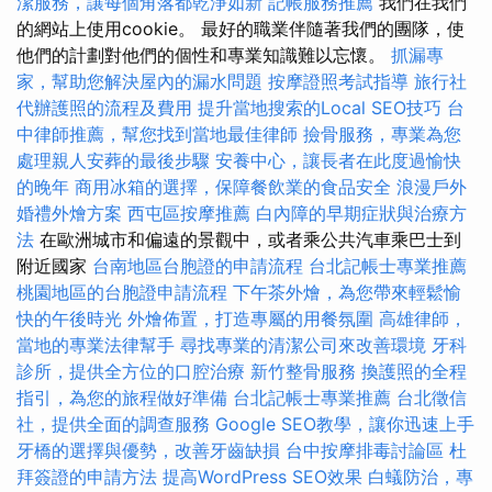
潔服務，讓每個角落都乾淨如新
記帳服務推薦
我們在我們
的網站上使用cookie。 最好的職業伴隨著我們的團隊，使
他們的計劃對他們的個性和專業知識難以忘懷。
抓漏專
家，幫助您解決屋內的漏水問題
按摩證照考試指導
旅行社
代辦護照的流程及費用
提升當地搜索的Local SEO技巧
台
中律師推薦，幫您找到當地最佳律師
撿骨服務，專業為您
處理親人安葬的最後步驟
安養中心，讓長者在此度過愉快
的晚年
商用冰箱的選擇，保障餐飲業的食品安全
浪漫戶外
婚禮外燴方案
西屯區按摩推薦
白內障的早期症狀與治療方
法
在歐洲城市和偏遠的景觀中，或者乘公共汽車乘巴士到
附近國家
台南地區台胞證的申請流程
台北記帳士專業推薦
桃園地區的台胞證申請流程
下午茶外燴，為您帶來輕鬆愉
快的午後時光
外燴佈置，打造專屬的用餐氛圍
高雄律師，
當地的專業法律幫手
尋找專業的清潔公司來改善環境
牙科
診所，提供全方位的口腔治療
新竹整骨服務
換護照的全程
指引，為您的旅程做好準備
台北記帳士專業推薦
台北徵信
社，提供全面的調查服務
Google SEO教學，讓你迅速上手
牙橋的選擇與優勢，改善牙齒缺損
台中按摩排毒討論區
杜
拜簽證的申請方法
提高WordPress SEO效果
白蟻防治，專