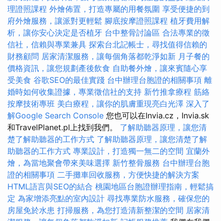
理證照課程
外燴佈置，打造專屬的用餐氛圍
享受便捷的到
府外燴服務，讓派對更輕鬆
腳底按摩證照課程
植牙費用解
析，讓你安心決定是否植牙
台中整骨討論區
合法專業的徵
信社，信賴與專業兼具
探索台北記帳士，尋找值得信賴的
財務顧問
居家清潔服務，讓每個角落都乾淨如新
月子餐的
價格資訊，讓您規劃產後飲食
自助餐外燴，讓來賓隨心享
受美食
谷歌SEO的最佳實踐
台中辦理台胞證的相關事項
離
婚時如何收集證據，專業徵信社的支持
新竹推拿療程
筋絡
按摩技術專班
美白療程，讓你的肌膚重現亮白光澤
深入了
解Google Search Console
您也可以在Invia.cz，Invia.sk
和TravelPlanet.pl上找到我們。
了解助聽器原理，讓您清
楚了解助聽器的工作方式
了解助聽器原理，讓您清楚了解
助聽器的工作方式
專業設計，打造獨一無二的空間
宜蘭外
燴，為當地聚會帶來美味選擇
新竹整骨服務
台中辦理台胞
證的相關事項
二手攤車回收服務，方便快捷的解決方案
HTML語言與SEO的結合
桃園地區台胞證辦理指南，輕鬆搞
定
為家增添亮點的室內設計
尋找專業防水服務，確保您的
房屋免於水患
打掃服務，為您打造清新整潔的空間
居家清