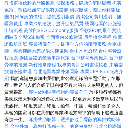
尋找值得信賴的牙醫推薦
偵探服務，協助你解開疑團
抓姦
蒐證，徵信社如何提供有力證據
偵探服務，協助你解開疑
團
打掃阿姨的價格，提供透明報價
清潔公司費用透明，無
隱藏費用
專業冷氣清洗，提升空氣品質
桃園地區的台胞證
申請流程
高效的SEO Company服務
谷歌SEO的最佳實踐
網站安全與SSL加密
全面室內裝修建議
后里推拿療程
按摩
證照培訓班
專業禮儀公司，提供全方位的殯葬服務
台南律
師，專業律師為您提供法律協助
台中水療療程
台中整骨療
程推薦
泰國簽證的最新申請規定
台中整骨專業推薦
台中整
骨專業推薦
新竹推拿療程
找專業會計公司處理帳務
柬埔寨
旅遊簽證辦理
台北地區專業外燴團隊
專業CPA Firm服務介
紹
我們邀請您參加由我們的辦公室組織的主題活動，在那
裡，世界向人們介紹了以稍微不尋常的方式感興趣的人，但
質量很高。
專注於關鍵字行銷的專業公司
許多旅行者都有
美國或澳大利亞的巡遊如此巨大，以至於大多數當地居民尚
未旅行。 印度支那，印度，緬甸，中國，泰國和更多令人
興奮的國家可以在我們的專業和地方嚮導的幫助下發現這些
奇蹟一生。
耳掛式助聽器，選擇舒適且隱蔽的耳掛式助聽
器
台中外燴，為您打造獨一無二的宴會餐點
台北台胞證辦