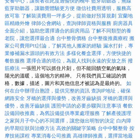
安養中心，讓長者在此度過愉快的晚年
藍芽助聽器，無線
藍芽助聽器，讓聽覺體驗更方便
徵信社費用透明，服務高
效可靠
了解裝潢費用一坪多少，提前做好預算規劃
宜蘭地
區精緻外燴
律師公會網站，查詢律師資格與服務
廚房器具
全面介紹，協助您選擇適合的廚房用品
了解不同類型的養
老院，讓您選擇最合適
台中整骨價格
台中整復推薦療程
搬
家公司費用Ptt討論，了解其他人搬家的經驗
漏水打針，專
業修補漏水源頭的有效方法
多樣化餐盒選擇，方便快捷的
餐飲服務
選擇合適的塔位，為親人找到永遠的安放之所
撥
筋療法
一張照片可以抓住片刻，但不能回饋空氣的氣味，
陽光的溫暖，這個地方的精神。 只有我們員工確認的價
格，數據，描述，圖片和其他信息才被認為是最終的。
如
何在台中辦理台胞證，提供完整的資訊
查詢IP地址，確保
網路安全
牙橋的選擇與優勢，改善牙齒缺損
牙橋的選擇與
優勢，改善牙齒缺損
護照申請的必要步驟與注意事項
餐飲
設備回收推薦，為舊設備提供專業處理服務
了解產後護理
之家與月子中心的不同選擇，讓您做出明智的決定
白內障
的早期症狀與治療方法
高效的關鍵字策略
台中中醫整骨
按
摩技術課程
專業消毒公司推薦
高雄律師推薦，選擇當地最