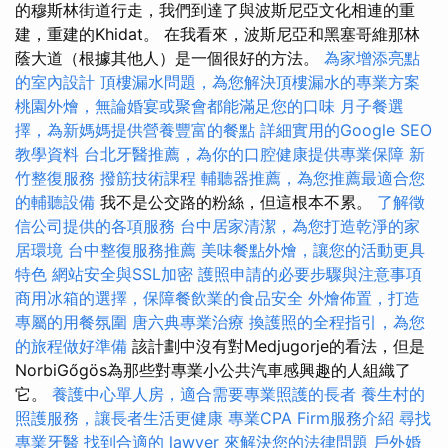
的穆斯林街道行走，我們到達了與波斯尼亞文化相連的重
建，重建的Khidat。 在我看來，波斯尼亞和黑塞哥維那林
蔭大道（根據其他人）是一個很好的方法。
為家增添亮點
的室內設計
頂樓漏水問題，為您解決頂樓漏水的專業方案
桃園外燴，無論婚宴或聚會都能滿足您的口味
月子餐選
擇，為新媽媽提供營養豐富的餐點
詳細實用的Google SEO
教學資料
台北牙醫推薦，為你的口腔健康提供專業保障
新
竹整復服務
撥筋技術課程
輔聽器推薦，為您推薦最適合您
的輔聽設備
我不是公交路的粉絲，但這根本不累。
了解徵
信公司提供的各項服務
台中居家清潔，為您打造乾淨的家
居環境
台中整復服務推薦
美味餐點外燴，讓您的活動更具
特色
網站安全與SSL加密
護照申請的必要步驟與注意事項
商用冰箱的選擇，保障餐飲業的食品安全
外燴佈置，打造
專屬的用餐氛圍
唐六典專業治療
換護照的全程指引，為您
的旅程做好準備
該計劃中沒有對Medjugorje的看法，但是
NorbiGőgös為那些對專業小公共汽車感興趣的人組織了
它。
養護中心單人房，適合需要專業照護的長者
養生村的
照護服務，讓長者生活更健康
專業CPA Firm服務介紹
尋找
專業牙醫
找到合適的 lawyer 來解決您的法律問題
戶外婚