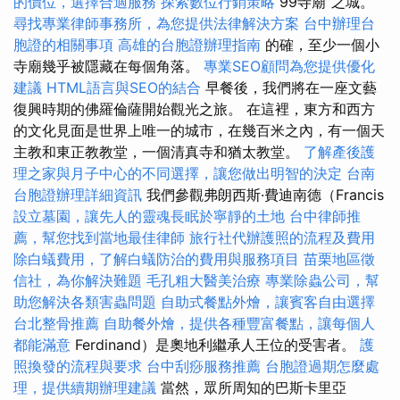
的價位，選擇合適服務
探索數位行銷策略
99寺廟”之城。
尋找專業律師事務所，為您提供法律解決方案
台中辦理台
胞證的相關事項
高雄的台胞證辦理指南
的確，至少一個小
寺廟幾乎被隱藏在每個角落。
專業SEO顧問為您提供優化
建議
HTML語言與SEO的結合
早餐後，我們將在一座文藝
復興時期的佛羅倫薩開始觀光之旅。 在這裡，東方和西方
的文化見面是世界上唯一的城市，在幾百米之內，有一個天
主教和東正教教堂，一個清真寺和猶太教堂。
了解產後護
理之家與月子中心的不同選擇，讓您做出明智的決定
台南
台胞證辦理詳細資訊
我們參觀弗朗西斯·費迪南德（Francis
設立墓園，讓先人的靈魂長眠於寧靜的土地
台中律師推
薦，幫您找到當地最佳律師
旅行社代辦護照的流程及費用
除白蟻費用，了解白蟻防治的費用與服務項目
苗栗地區徵
信社，為你解決難題
毛孔粗大醫美治療
專業除蟲公司，幫
助您解決各類害蟲問題
自助式餐點外燴，讓賓客自由選擇
台北整骨推薦
自助餐外燴，提供各種豐富餐點，讓每個人
都能滿意
Ferdinand）是奧地利繼承人王位的受害者。
護
照換發的流程與要求
台中刮痧服務推薦
台胞證過期怎麼處
理，提供續期辦理建議
當然，眾所周知的巴斯卡里亞