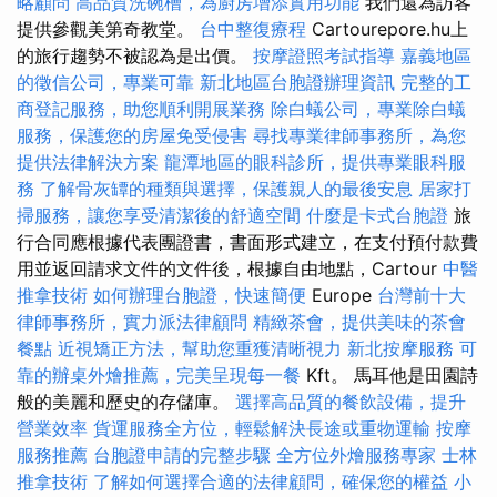
略顧問
高品質洗碗槽，為廚房增添實用功能
我們還為訪客
提供參觀美第奇教堂。
台中整復療程
Cartourepore.hu上
的旅行趨勢不被認為是出價。
按摩證照考試指導
嘉義地區
的徵信公司，專業可靠
新北地區台胞證辦理資訊
完整的工
商登記服務，助您順利開展業務
除白蟻公司，專業除白蟻
服務，保護您的房屋免受侵害
尋找專業律師事務所，為您
提供法律解決方案
龍潭地區的眼科診所，提供專業眼科服
務
了解骨灰罈的種類與選擇，保護親人的最後安息
居家打
掃服務，讓您享受清潔後的舒適空間
什麼是卡式台胞證
旅
行合同應根據代表團證書，書面形式建立，在支付預付款費
用並返回請求文件的文件後，根據自由地點，Cartour
中醫
推拿技術
如何辦理台胞證，快速簡便
Europe
台灣前十大
律師事務所，實力派法律顧問
精緻茶會，提供美味的茶會
餐點
近視矯正方法，幫助您重獲清晰視力
新北按摩服務
可
靠的辦桌外燴推薦，完美呈現每一餐
Kft。 馬耳他是田園詩
般的美麗和歷史的存儲庫。
選擇高品質的餐飲設備，提升
營業效率
貨運服務全方位，輕鬆解決長途或重物運輸
按摩
服務推薦
台胞證申請的完整步驟
全方位外燴服務專家
士林
推拿技術
了解如何選擇合適的法律顧問，確保您的權益
小