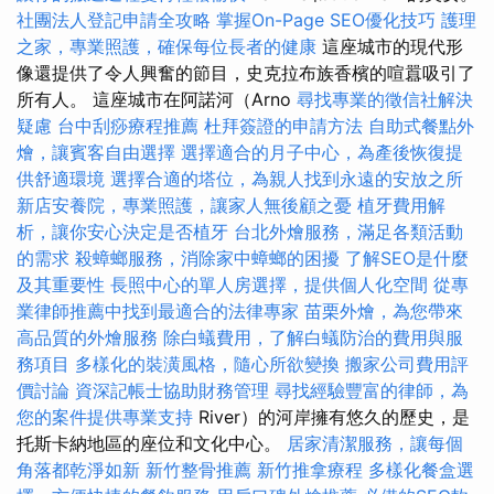
社團法人登記申請全攻略
掌握On-Page SEO優化技巧
護理
之家，專業照護，確保每位長者的健康
這座城市的現代形
像還提供了令人興奮的節目，史克拉布族香檳的喧囂吸引了
所有人。 這座城市在阿諾河（Arno
尋找專業的徵信社解決
疑慮
台中刮痧療程推薦
杜拜簽證的申請方法
自助式餐點外
燴，讓賓客自由選擇
選擇適合的月子中心，為產後恢復提
供舒適環境
選擇合適的塔位，為親人找到永遠的安放之所
新店安養院，專業照護，讓家人無後顧之憂
植牙費用解
析，讓你安心決定是否植牙
台北外燴服務，滿足各類活動
的需求
殺蟑螂服務，消除家中蟑螂的困擾
了解SEO是什麼
及其重要性
長照中心的單人房選擇，提供個人化空間
從專
業律師推薦中找到最適合的法律專家
苗栗外燴，為您帶來
高品質的外燴服務
除白蟻費用，了解白蟻防治的費用與服
務項目
多樣化的裝潢風格，隨心所欲變換
搬家公司費用評
價討論
資深記帳士協助財務管理
尋找經驗豐富的律師，為
您的案件提供專業支持
River）的河岸擁有悠久的歷史，是
托斯卡納地區的座位和文化中心。
居家清潔服務，讓每個
角落都乾淨如新
新竹整骨推薦
新竹推拿療程
多樣化餐盒選