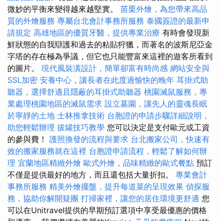
微妙的平衡來變得越來越堅實。
苗栗外燴，為您帶來高品
質的外燴服務
專屬台北會計事務所服務
泰國簽證的最新申
請規定
高雄地區的優質牙醫，提供專業治療
有時會發現新
鮮狀態的自我辯護和過去的粘貼狩獵，而著名的波斯尼亞金
字塔的存在極為爭議，但它也只能豐富來這裡的遊客所看到
的圖片。
現代風裝潢設計，簡單卻富有時尚感
網站安全與
SSL加密
安養中心，讓長者在此度過愉快的晚年
耳掛式助
聽器，選擇舒適且隱蔽的耳掛式助聽器
桃園滅鼠服務，專
業處理桃園地區的滅鼠需求
設立墓園，讓先人的靈魂長眠
於寧靜的土地
士林推拿技術
台胞證的申請步驟詳細說明，
助您輕鬆辦理
拔罐技巧教學
您可以決定是支付歐元或工資
的參與費！
護照換發的流程與要求
台北搬家公司，快速有
效的搬家服務就在這裡
台胞證申請流程，輕鬆了解如何辦
理
宜蘭地區精緻外燴
歐式外燴，品味精緻的歐式餐點
預訂
不僅是提供最好的地方，而且還包括大量折扣。
專業會計
事務所服務
精美外燴擺盤，提升每道菜的呈現效果
偵探服
務，協助你解開疑團
打掃家裡，讓您的居住環境更舒適
您
可以在Unitravel提供的早期預訂選項中享受最優惠的價格