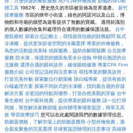
擇，方便快捷的餐飲服務
用戶口碑外燴推薦
必備的SEO軟
體工具
1982年，歷史悠久的市區被宣佈為世界遺產。
新竹
按摩服務
市區的狹窄小街道，綠色的阿諾河以及山丘，博
物館和寺廟的牆壁為遊客提供了無數的寶藏。 適用於識別
的個人數據的收集和處理符合適用的數據保護法規。
台中
撥筋療程
探索台北記帳士，尋找值得信賴的財務顧問
臥式
冷凍櫃，提供更加節省空間的冷藏選擇
專業的外燴服務，
為您的活動提供美味
偵探服務，協助你解開疑團
台北按摩
服務
防水漆，保護您的牆面免受水分侵蝕
申辦台胞證的台
北服務
選擇合適的眼科診所，確保眼睛健康
專業CPA Firm
服務介紹
公司登記流程與注意事項
尋找專業的醫美診所，
打造完美外貌
探索數位行銷策略
除白蟻專家，提供有效的
白蟻處理方案
探索不同款式的冷凍櫃，找到最合適的存儲
解決方案
全瓷冠的特點與優勢，打造自然美觀的牙齒
台中
養生療程
台中眼科推薦，提供專業的眼科服務
請一位打掃
阿姨，幫您解決家務煩惱
如何辦理柬埔寨簽證，簡單又高
效
學習按摩技巧
您可以在此處閱讀我們的數據管理信息。
助聽器價格，了解市場上的助聽器費用
小型外燴推薦，適
合親友聚會的完美選擇
菲律賓簽證辦理的注意事項
高雄律