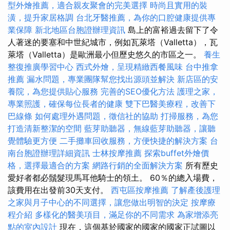
型外燴推薦，適合親友聚會的完美選擇
時尚且實用的裝
潢，提升家居格調
台北牙醫推薦，為你的口腔健康提供專
業保障
新北地區台胞證辦理資訊
島上的富裕過去留下了令
人著迷的要塞和中世紀城市，例如瓦萊塔（Valletta），瓦
萊塔（Valletta）是歐洲最小但歷史悠久的市區之一。
養生
整復推廣學習中心
西式外燴，呈現精緻西餐風味
台中推拿
推薦
漏水問題，專業團隊幫您找出源頭並解決
新店區的安
養院，為您提供貼心服務
完善的SEO優化方法
護理之家，
專業照護，確保每位長者的健康
雙下巴醫美療程，改善下
巴線條
如何處理外遇問題，徵信社的協助
打掃服務，為您
打造清新整潔的空間
藍芽助聽器，無線藍芽助聽器，讓聽
覺體驗更方便
二手攤車回收服務，方便快捷的解決方案
台
南台胞證辦理詳細資訊
士林按摩推薦
探索buffet外燴價
格，選擇最適合的方案
網路行銷的全面解決方案
所有歷史
愛好者都必鬚髮現馬耳他騎士的領土。 60％的總入場費，
該費用在出發前30天支付。
西屯區按摩推薦
了解產後護理
之家與月子中心的不同選擇，讓您做出明智的決定
按摩療
程介紹
多樣化的醫美項目，滿足你的不同需求
為家增添亮
點的室內設計
現在，這個基於國家的國家的國家正試圖以