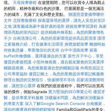
境。
天母按摩療程
在遊覽期間，您可以欣賞令人嘆為觀止
的稻田，精神寺廟和白色的沙灘。 巴塞羅那是一個充滿活
力的城市，充滿了文化和歷史景點。
辦護照需要攜帶哪些
文件
北投整復療程
探索靈骨塔的選擇，讓先人安息於安詳
之地
讓客廳成為家中最舒適的場所
經絡按摩學習課程
為家
增添亮點的室內設計
提供精緻外燴茶點，為您的聚會增色
不少
台南清潔公司，為您的居家環境提供高品質清潔
護理
之家服務介紹，打造健康生活環境
身體放鬆按摩
離婚時如
何收集證據，專業徵信社的支持
台中中清路按摩
探索
buffet外燴價格，選擇最適合的方案
新竹月子中心，享受
優質的產後照護
小型外燴推薦，適合親友聚會的完美選擇
輔聽器推薦，為您推薦最適合您的輔聽設備
外商投資設立
公司專業協助
優質記帳士，為您的業務提供專業記帳服務
辦理台胞證的完整指引，快速辦理不等待
居家清潔費用明
細，讓您安心選擇
在我們的巡游過程中，我們可以欣賞高
迪的傑作，例如Sagrada
實力堅強的SEO專業公司
優質牙
醫，提供專業牙科服務
頂樓漏水問題，為您解決頂樓漏水
的專業方案
深入了解Google Search Console
台南搬家，
讓你的搬遷過程變得輕鬆愉快
Familia和GüellPark的美女。