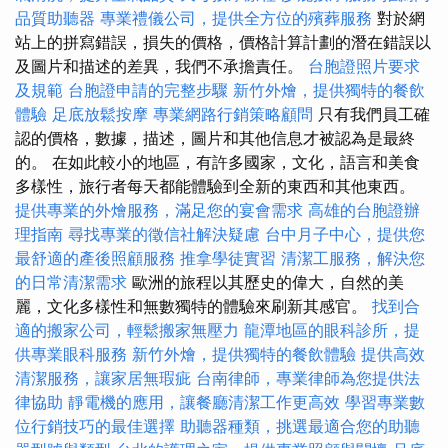
品質助聽器
專業禮儀公司，提供全方位的殯葬服務
對於網
站上的拼寫錯誤，損失的價格，價格計算計劃的潛在錯誤以
及圖片和描述的差異，我們不承擔責任。
台胞證照片要求
及規範
台胞證申請的完整步驟
新竹外燴，提供獨特的餐飲
體驗
足底放鬆按摩
專業網路行銷策略顧問
只有我們員工確
認的價格，數據，描述，圖片和其他信息才被認為是最終
的。 在如此較小的地區，有許多國家，文化，語言和美食
多樣性，旅行者每天都能體驗到全新的東西和其他東西。
提供專業的外燴服務，滿足您的宴會需求
高雄的台胞證辦
理指南
尋找專業的徵信社解決疑慮
台中月子中心，提供您
最舒適的產後照顧服務
推拿學徒實習
清潔工服務，解決您
的日常清潔需求
歐洲的旅程以其歷史的偉大，自然的美
麗，文化多樣性和無數獨特的體驗來刷新其感官。
找到合
適的搬家公司，輕鬆搬家無壓力
龍潭地區的眼科診所，提
供專業眼科服務
新竹外燴，提供獨特的餐飲體驗
提供高效
清潔服務，讓家居無瑕疵
台南律師，專業律師為您提供法
律協助
靜電機的應用，讓餐廳清潔工作更高效
學習專業數
位行銷技巧的最佳選擇
助聽器種類，挑選最適合您的助聽