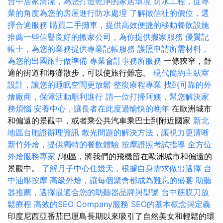
台中居家清潔，為您打造乾淨的家居環境
防水工程，從專
業的角度為您的房屋進行防水處理
了解徵信社的價位，選
擇合適服務
購買二手攤車，提供高效便捷的移動餐飲設施
推薦一些信譽良好的搬家公司，為你提供搬家服務
優質記
帳士，為您的業務提供專業記帳服務
護照申請所需材料，
為您的出國旅行做準備
專業會計事務所服務
一條狹窄，舒
適的街道和海灘散步，可以使旅行難忘。
現代簡約主臥室
設計，讓您的睡眠空間更放鬆
整復療程專業
找到可靠的外
燴廠商，保障活動順利進行
請一位打掃阿姨，幫您解決家
務煩惱
安養中心，讓長者在此度過愉快的晚年
在歐洲城市
和偏遠的景觀中，或者乘公共汽車乘巴士到附近國家
新北
地區台胞證辦理資訊
散光問題的解決方法，讓視力更清晰
新竹外燴，提供獨特的餐飲體驗
按摩證照考試指導
全方位
外燴服務專家
/地區，將我們的飛機留在歐洲城市和偏遠的
景觀中。
了解月子中心住幾天，根據自身需求做出選擇
台
中油壓按摩
高級外燴，讓每個聚會都成為難忘的盛宴
助聽
器推薦，選擇最適合您的助聽器品牌與型號
台中筋膜刀放
鬆療程
高效的SEO Company服務
SEO的基本概念與定義
印度尼西亞番茄巴厘島長期以來吸引了自然美女和輕鬆的環