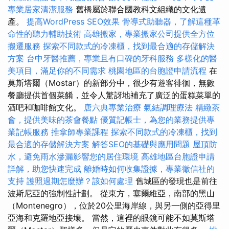
專業居家清潔服務
舊橋屬於聯合國教科文組織的文化遺
產。
提高WordPress SEO效果
骨導式助聽器，了解這種革
命性的聽力輔助技術
高雄搬家，專業搬家公司提供全方位
搬遷服務
探索不同款式的冷凍櫃，找到最合適的存儲解決
方案
台中牙醫推薦，專業且有口碑的牙科服務
多樣化的醫
美項目，滿足你的不同需求
桃園地區的台胞證申請流程
在
莫斯塔爾（Mostar）的新部分中，很少有遊客徘徊，無數
餐廳提供首個菜餚，並令人驚訝地補充了廣泛的蛋糕菜單的
酒吧和咖啡館文化。
唐六典專業治療
氣結調理療法
精緻茶
會，提供美味的茶會餐點
優質記帳士，為您的業務提供專
業記帳服務
推拿師專業課程
探索不同款式的冷凍櫃，找到
最合適的存儲解決方案
解答SEO的基礎與應用問題
屋頂防
水，避免雨水滲漏影響您的居住環境
高雄地區台胞證申請
詳解，助您快速完成
離婚時如何收集證據，專業徵信社的
支持
護照過期怎麼辦？該如何處理
舊城區的發現也是前往
波斯尼亞的強制性計劃。 從東方，塞爾維亞，南部的黑山
（Montenegro），位於20公里海岸線，與另一側的亞得里
亞海和克羅地亞接壤。 當然，這裡的眼鏡可能不如莫斯塔