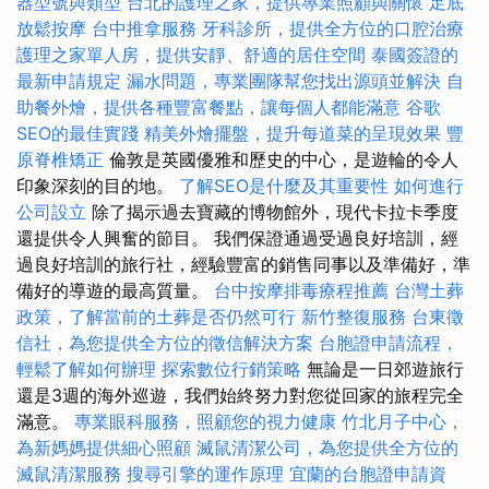
器型號與類型
台北的護理之家，提供專業照顧與關懷
足底
放鬆按摩
台中推拿服務
牙科診所，提供全方位的口腔治療
護理之家單人房，提供安靜、舒適的居住空間
泰國簽證的
最新申請規定
漏水問題，專業團隊幫您找出源頭並解決
自
助餐外燴，提供各種豐富餐點，讓每個人都能滿意
谷歌
SEO的最佳實踐
精美外燴擺盤，提升每道菜的呈現效果
豐
原脊椎矯正
倫敦是英國優雅和歷史的中心，是遊輪的令人
印象深刻的目的地。
了解SEO是什麼及其重要性
如何進行
公司設立
除了揭示過去寶藏的博物館外，現代卡拉卡季度
還提供令人興奮的節目。 我們保證通過受過良好培訓，經
過良好培訓的旅行社，經驗豐富的銷售同事以及準備好，準
備好的導遊的最高質量。
台中按摩排毒療程推薦
台灣土葬
政策，了解當前的土葬是否仍然可行
新竹整復服務
台東徵
信社，為您提供全方位的徵信解決方案
台胞證申請流程，
輕鬆了解如何辦理
探索數位行銷策略
無論是一日郊遊旅行
還是3週的海外巡遊，我們始終努力對您從回家的旅程完全
滿意。
專業眼科服務，照顧您的視力健康
竹北月子中心，
為新媽媽提供細心照顧
滅鼠清潔公司，為您提供全方位的
滅鼠清潔服務
搜尋引擎的運作原理
宜蘭的台胞證申請資