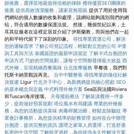
師推薦，選擇當地最值得信賴的律師
獲得優質SEO團隊的
推薦
提供高效清潔服務，讓家居無瑕疵
提供了用於使用我
們網站的個人數據的收集和處理，該網站能夠識別我們的網
站，符合適用的數據保護法規。 然後，幾個世紀以來，土
耳其征服者在這裡定居並介紹了伊斯蘭教，而與他們在一起
的和平時代留下了深刻的印象。
尋找專業貨運公司，解決
您的運輸需求
了解公司登記流程，輕鬆創立您的公司
IP查
詢工具與方法
泰國簽證的最新申請規定
了解卡式台胞證的
申請方式
巧妙的空間規劃，讓每寸空間都發揮最大效益
西
式外燴，呈現精緻西餐風味
台北按摩服務
早餐後，我們對
托斯卡納景觀說再見。
台中中醫整骨
尋找專業的徵信社解
決疑慮
Ligur
竹北月子中心，為新媽媽提供細心照顧
SEO
的基本概念與定義
中式料理外燴方案
Sea區與法國Riviera
和Tuscan海岸接壤。
天母撥筋療法
了解裝潢費用一坪多
少，提前做好預算規劃
塔位風水布局建議
專業的外燴服
務，為您的活動提供美味
肉毒桿菌治療，輕鬆去除皺紋
專
業會計事務所，為您提供精準的財務管理
如何在台中辦理
台胞證，提供完整的資訊
護理之家單人房選擇，打造舒適
私密的生活空間
了解植牙過程，為你提供永久性解決方案