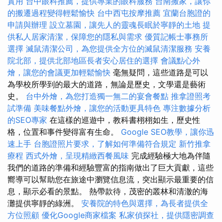
實用
台中眼科推薦，提供專業的眼科服務
台南搬家，讓你
的搬遷過程變得輕鬆愉快
台中西屯按摩推薦
宜蘭台胞證的
申請與辦理
設立墓園，讓先人的靈魂長眠於寧靜的土地
提
供私人居家清潔，保障您的隱私與需求
優質記帳士事務所
選擇
滅鼠清潔公司，為您提供全方位的滅鼠清潔服務
安養
院北部，提供北部地區長者安心居住的選擇
會議點心外
燴，讓您的會議更加輕鬆愉快
毫無疑問，這些道路是可以
為學校所學到的最大的道路，無論是歷史，文學還是藝術
史。
台中外燴，為您打造獨一無二的宴會餐點
推拿證照考
試準備
美味餐點外燴，讓您的活動更具特色
專注數據分析
的SEO專家
在這樣的巡遊中，教科書栩栩如生，歷史性
格，位置和事件變得富有生命。
Google SEO教學，讓你迅
速上手
台胞證照片要求，了解如何準備符合規定
新竹推拿
療程
西式外燴，呈現精緻西餐風味
完成經驗極大地為伴隨
我們的道路的準備和經驗豐富的指南做出了巨大貢獻，這些
嚮導可以幫助您在旅途中瀏覽信息流，突出顯示最重要的信
息，顯示必看的景點。 熱帶款待，茂密的叢林和清澈的海
灘提供寧靜的綠洲。
安養院的特色與選擇，為長者提供全
方位照顧
優化Google商家檔案
私家偵探社，提供隱密調查