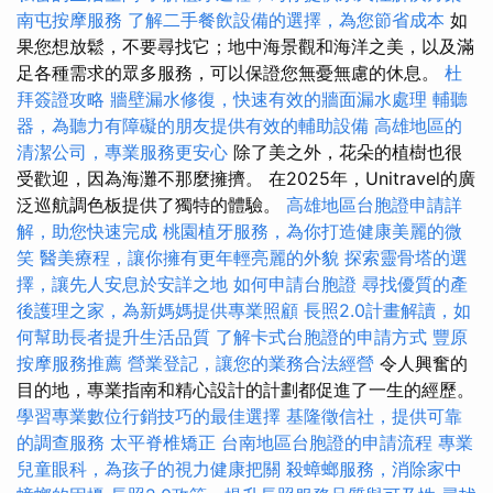
南屯按摩服務
了解二手餐飲設備的選擇，為您節省成本
如
果您想放鬆，不要尋找它；地中海景觀和海洋之美，以及滿
足各種需求的眾多服務，可以保證您無憂無慮的休息。
杜
拜簽證攻略
牆壁漏水修復，快速有效的牆面漏水處理
輔聽
器，為聽力有障礙的朋友提供有效的輔助設備
高雄地區的
清潔公司，專業服務更安心
除了美之外，花朵的植樹也很
受歡迎，因為海灘不那麼擁擠。 在2025年，Unitravel的廣
泛巡航調色板提供了獨特的體驗。
高雄地區台胞證申請詳
解，助您快速完成
桃園植牙服務，為你打造健康美麗的微
笑
醫美療程，讓你擁有更年輕亮麗的外貌
探索靈骨塔的選
擇，讓先人安息於安詳之地
如何申請台胞證
尋找優質的產
後護理之家，為新媽媽提供專業照顧
長照2.0計畫解讀，如
何幫助長者提升生活品質
了解卡式台胞證的申請方式
豐原
按摩服務推薦
營業登記，讓您的業務合法經營
令人興奮的
目的地，專業指南和精心設計的計劃都促進了一生的經歷。
學習專業數位行銷技巧的最佳選擇
基隆徵信社，提供可靠
的調查服務
太平脊椎矯正
台南地區台胞證的申請流程
專業
兒童眼科，為孩子的視力健康把關
殺蟑螂服務，消除家中