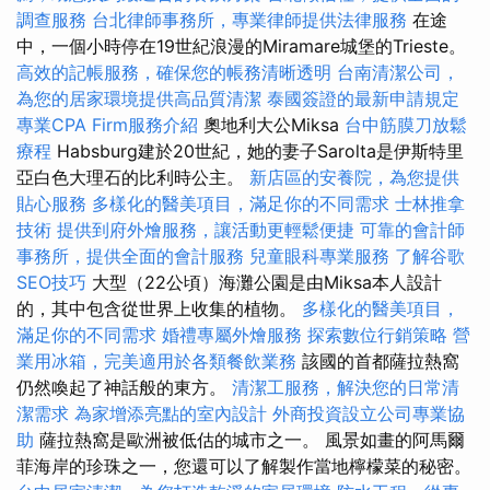
調查服務
台北律師事務所，專業律師提供法律服務
在途
中，一個小時停在19世紀浪漫的Miramare城堡的Trieste。
高效的記帳服務，確保您的帳務清晰透明
台南清潔公司，
為您的居家環境提供高品質清潔
泰國簽證的最新申請規定
專業CPA Firm服務介紹
奧地利大公Miksa
台中筋膜刀放鬆
療程
Habsburg建於20世紀，她的妻子Sarolta是伊斯特里
亞白色大理石的比利時公主。
新店區的安養院，為您提供
貼心服務
多樣化的醫美項目，滿足你的不同需求
士林推拿
技術
提供到府外燴服務，讓活動更輕鬆便捷
可靠的會計師
事務所，提供全面的會計服務
兒童眼科專業服務
了解谷歌
SEO技巧
大型（22公頃）海灘公園是由Miksa本人設計
的，其中包含從世界上收集的植物。
多樣化的醫美項目，
滿足你的不同需求
婚禮專屬外燴服務
探索數位行銷策略
營
業用冰箱，完美適用於各類餐飲業務
該國的首都薩拉熱窩
仍然喚起了神話般的東方。
清潔工服務，解決您的日常清
潔需求
為家增添亮點的室內設計
外商投資設立公司專業協
助
薩拉熱窩是歐洲被低估的城市之一。 風景如畫的阿馬爾
菲海岸的珍珠之一，您還可以了解製作當地檸檬菜的秘密。