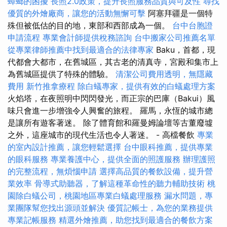
蟑螂的困擾
長照2.0政策，提升長照服務品質與可及性
尋找
優質的外燴廠商，讓您的活動無懈可擊
阿塞拜疆是一個特
殊但被低估的目的地，東部和西部成為一個。
台中台胞證
申請流程
專業會計師提供稅務諮詢
台中搬家公司推薦名單
從專業律師推薦中找到最適合的法律專家
Baku，首都，現
代都會大都市，在舊城區，其古老的清真寺，宮殿和集市上
為舊城區提供了特殊的體驗。
清潔公司費用透明，無隱藏
費用
新竹推拿療程
除白蟻專家，提供有效的白蟻處理方案
火焰塔，在夜照明中閃閃發光，而正宗的巴庫（Bakui）風
味只會進一步增強令人興奮的旅程。 羅馬，永恆的城市總
是讓所有遊客著迷。 除了體育館和羅曼姆論壇等古董廢墟
之外，這座城市的現代生活也令人著迷。 - 高檔餐飲
專業
的室內設計推薦，讓您輕鬆選擇
台中眼科推薦，提供專業
的眼科服務
專業養護中心，提供全面的照護服務
辦理護照
的完整流程，無煩惱申請
選擇高品質的餐飲設備，提升營
業效率
骨導式助聽器，了解這種革命性的聽力輔助技術
桃
園除白蟻公司，桃園地區專業白蟻處理服務
漏水問題，專
業團隊幫您找出源頭並解決
優質記帳士，為您的業務提供
專業記帳服務
精選外燴推薦，助您找到最適合的餐飲方案