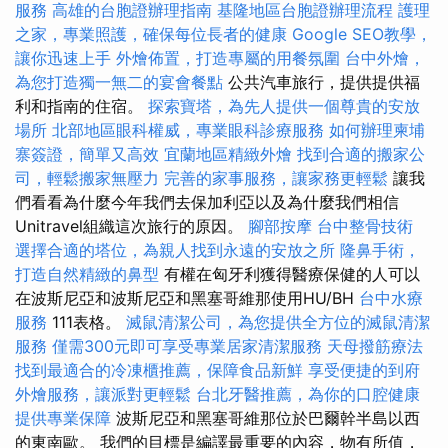
服務
高雄的台胞證辦理指南
基隆地區台胞證辦理流程
護理
之家，專業照護，確保每位長者的健康
Google SEO教學，
讓你迅速上手
外燴佈置，打造專屬的用餐氛圍
台中外燴，
為您打造獨一無二的宴會餐點
公共汽車旅行，提供提供福
利和指南的住宿。
探索寶塔，為先人提供一個尊貴的安放
場所
北部地區眼科權威，專業眼科診療服務
如何辦理柬埔
寨簽證，簡單又高效
宜蘭地區精緻外燴
找到合適的搬家公
司，輕鬆搬家無壓力
完善的家事服務，讓家務更輕鬆
讓我
們看看為什麼今年我們去保加利亞以及為什麼我們相信
Unitravel組織這次旅行的原因。
腳部按摩
台中整骨技術
選擇合適的塔位，為親人找到永遠的安放之所
隆鼻手術，
打造自然精緻的鼻型
有權在匈牙利獲得醫療保健的人可以
在波斯尼亞和波斯尼亞和黑塞哥維那使用HU/BH
台中水療
服務
111表格。
滅鼠清潔公司，為您提供全方位的滅鼠清潔
服務
僅需300元即可享受專業居家清潔服務
天母撥筋療法
找到最適合的冷凍櫃推薦，保障食品新鮮
享受便捷的到府
外燴服務，讓派對更輕鬆
台北牙醫推薦，為你的口腔健康
提供專業保障
波斯尼亞和黑塞哥維那位於巴爾幹半島以西
的東南歐。 我們的目標是編譯最重要的內容，物有所值，