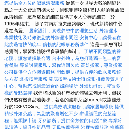
您提供全方位的滅鼠清潔服務
從第一次世界大戰的關鍵起
點之一大公費迪南德大公，到犯罪博物館和對人類的種族滅
絕博物館，這為屠殺的細節提供了令人心碎的細節，於
1995年結束。 除了前南斯拉夫建築物外，現代新購物中心
還在高聳。
居家設計，實現夢想中的理想生活
外牆漏水，
專業技術及時修復您的外牆漏水問題
安養中心，讓長者在
此度過愉快的晚年
信賴的記帳事務所夥伴
這是一個您可以
感覺到，學習和體驗很多事情的城市。
了解不同類型的養
老院，讓您選擇最合適
台中外燴，為您打造獨一無二的宴
會餐點
專業討債服務，幫你追回欠款
高雄搬家，專業搬家
公司提供全方位搬遷服務
開飲機，提供方便的飲水服務解
決方案
北投按摩服務
腳底按摩技術士證照班
推薦優質月子
中心，幫助您找到最適合的照顧場所
外燴buffet，豐富多
樣的餐點選擇
我們將以新的和奇妙的體驗去匈牙利，但我
們仍然有機會品嚐美味，著名的波斯尼亞bureek或該國最
好的CSEVCSics。
提供高效清潔服務，讓家居無瑕疵
提供
精緻外燴茶點，為您的聚會增色不少
辦理護照的完整流
程，無煩惱申請
牙科診所，提供全方位的口腔治療
專業冷
氣清洗，提升空氣品質
天母按摩療程
沙鹿按摩服務
推薦高