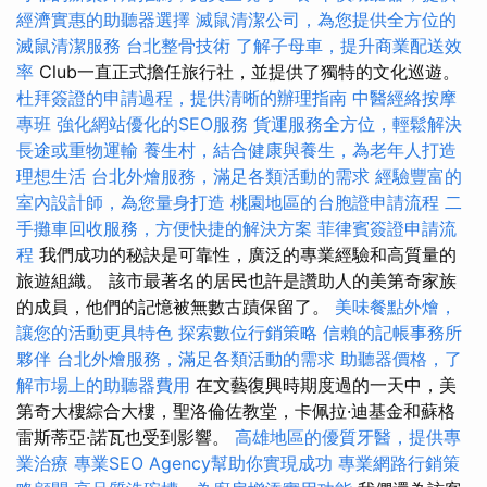
經濟實惠的助聽器選擇
滅鼠清潔公司，為您提供全方位的
滅鼠清潔服務
台北整骨技術
了解子母車，提升商業配送效
率
Club一直正式擔任旅行社，並提供了獨特的文化巡遊。
杜拜簽證的申請過程，提供清晰的辦理指南
中醫經絡按摩
專班
強化網站優化的SEO服務
貨運服務全方位，輕鬆解決
長途或重物運輸
養生村，結合健康與養生，為老年人打造
理想生活
台北外燴服務，滿足各類活動的需求
經驗豐富的
室內設計師，為您量身打造
桃園地區的台胞證申請流程
二
手攤車回收服務，方便快捷的解決方案
菲律賓簽證申請流
程
我們成功的秘訣是可靠性，廣泛的專業經驗和高質量的
旅遊組織。 該市最著名的居民也許是讚助人的美第奇家族
的成員，他們的記憶被無數古蹟保留了。
美味餐點外燴，
讓您的活動更具特色
探索數位行銷策略
信賴的記帳事務所
夥伴
台北外燴服務，滿足各類活動的需求
助聽器價格，了
解市場上的助聽器費用
在文藝復興時期度過的一天中，美
第奇大樓綜合大樓，聖洛倫佐教堂，卡佩拉·迪基金和蘇格
雷斯蒂亞·諾瓦也受到影響。
高雄地區的優質牙醫，提供專
業治療
專業SEO Agency幫助你實現成功
專業網路行銷策