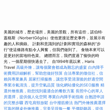
美麗的城市，歷史場所，美麗的景觀，所有這些，諾伯特·
蓋格斯（NorbertGőgös）使他更接近歷史事件，並展示有
趣的人和摘錄。 計劃和意識到的計劃和實現的森林的“步
行”使這條路有點令人興奮，但我們做到了。 食物本來可以
是更好的當地特色菜。 總體而言，我們度過了愉快的時
光，一個星期很快過去了。 自1994年底以來，Haris
Travel
高級外燴，讓每個聚會都成為難忘的盛宴
白內障手
術費用詳細解析，幫助您做好預算
合法專業的徵信社，信
賴與專業兼具
居家打掃服務，讓您享受清潔後的舒適空間
專業冷氣清洗，提升空氣品質
強化網站優化的SEO服務
精
選外燴推薦，助您找到最適合的餐飲方案
長照中心的單人
房選擇，提供個人化空間
專業白內障手術指南
台胞證申請
的完整步驟
西屯肩頸放鬆
台中撥筋療法
熱門外燴推薦選擇
可靠的辦桌外燴推薦，完美呈現每一餐
平價助聽器，提供