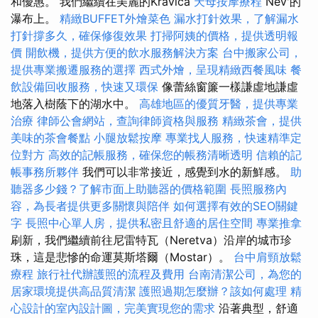
和優惠。 我們繼續在美麗的Kravica
天母按摩療程
Nev'的
瀑布上。
精緻BUFFET外燴菜色
漏水打針效果，了解漏水
打針撐多久，確保修復效果
打掃阿姨的價格，提供透明報
價
開飲機，提供方便的飲水服務解決方案
台中搬家公司，
提供專業搬遷服務的選擇
西式外燴，呈現精緻西餐風味
餐
飲設備回收服務，快速又環保
像蕾絲窗簾一​​樣謙虛地謙虛
地落入樹蔭下的湖水中。
高雄地區的優質牙醫，提供專業
治療
律師公會網站，查詢律師資格與服務
精緻茶會，提供
美味的茶會餐點
小腿放鬆按摩
專業找人服務，快速精準定
位對方
高效的記帳服務，確保您的帳務清晰透明
信賴的記
帳事務所夥伴
我們可以非常接近，感覺到水的新鮮感。
助
聽器多少錢？了解市面上助聽器的價格範圍
長照服務內
容，為長者提供更多關懷與陪伴
如何選擇有效的SEO關鍵
字
長照中心單人房，提供私密且舒適的居住空間
專業推拿
刷新，我們繼續前往尼雷特瓦（Neretva）沿岸的城市珍
珠，這是悲慘的命運莫斯塔爾（Mostar）。
台中肩頸放鬆
療程
旅行社代辦護照的流程及費用
台南清潔公司，為您的
居家環境提供高品質清潔
護照過期怎麼辦？該如何處理
精
心設計的室內設計圖，完美實現您的需求
沿著典型，舒適