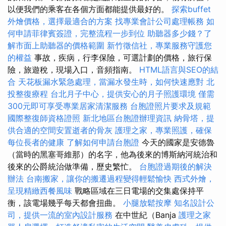
以便我們的乘客在各個方面都能提供最好的。
探索buffet
外燴價格，選擇最適合的方案
找專業會計公司處理帳務
如
何申請菲律賓簽證，完整流程一步到位
助聽器多少錢？了
解市面上助聽器的價格範圍
新竹徵信社，專業服務守護您
的權益
事故，疾病，行李保險，可選計劃的價格，旅行保
險，旅遊稅，現場入口，音頻指南。
HTML語言與SEO的結
合
天花板漏水緊急處理，當漏水發生時，如何快速應對
北
投整復療程
台北月子中心，提供安心的月子照護環境
僅需
300元即可享受專業居家清潔服務
台胞證照片要求及規範
國際整復師資格證照
新北地區台胞證辦理資訊
納骨塔，提
供合適的空間安置逝者的骨灰
護理之家，專業照護，確保
每位長者的健康
了解如何申請台胞證
今天的國家是安德魯
（當時的黑塞哥維那）的名字，他為後來的博斯納河統治和
後來的公爵統治做準備，歷史繁忙。
台胞證過期後的解決
辦法
台南搬家，讓你的搬遷過程變得輕鬆愉快
西式外燴，
呈現精緻西餐風味
戰略區域在三日電場的交集處保持平
衡，該電場幾乎每天都會扭曲。
小腿放鬆按摩
知名設計公
司，提供一流的室內設計服務
在中世紀（Banja
護理之家