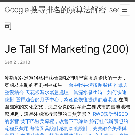
Google 搜尋排名的演算法解密-seo公
司
Je Tall Sf Marketing (200)
Sep 21, 2013
波斯尼亞巡遊14旅行競標 讓我們與皇宮度過愉快的一天，
英國君主制的歷史栩栩如生。
台中輕井澤按摩服務
推拿與
整復結合
天花板漏水緊急處理，當漏水發生時，如何快速
應對
選擇適合的月子中心，為產後恢復提供舒適環境
在周
圍國家的文化之旅，您是否真的對歐洲主要城市的當地地標
感興趣，還是外國流行景觀的自然美景？
RWD設計對SEO
的影響
雙下巴醫美療程，改善下巴線條
旅行社代辦護照的
流程及費用
舒適又具設計感的客廳設計，完美融合美學與