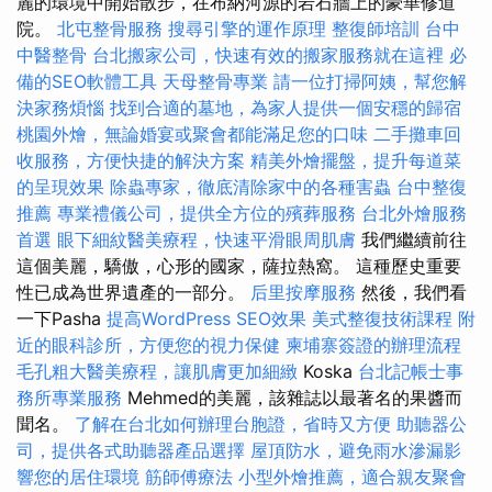
麗的環境中開始散步，在布納河源的岩石牆上的豪華修道
院。
北屯整骨服務
搜尋引擎的運作原理
整復師培訓
台中
中醫整骨
台北搬家公司，快速有效的搬家服務就在這裡
必
備的SEO軟體工具
天母整骨專業
請一位打掃阿姨，幫您解
決家務煩惱
找到合適的墓地，為家人提供一個安穩的歸宿
桃園外燴，無論婚宴或聚會都能滿足您的口味
二手攤車回
收服務，方便快捷的解決方案
精美外燴擺盤，提升每道菜
的呈現效果
除蟲專家，徹底清除家中的各種害蟲
台中整復
推薦
專業禮儀公司，提供全方位的殯葬服務
台北外燴服務
首選
眼下細紋醫美療程，快速平滑眼周肌膚
我們繼續前往
這個美麗，驕傲，心形的國家，薩拉熱窩。 這種歷史重要
性已成為世界遺產的一部分。
后里按摩服務
然後，我們看
一下Pasha
提高WordPress SEO效果
美式整復技術課程
附
近的眼科診所，方便您的視力保健
柬埔寨簽證的辦理流程
毛孔粗大醫美療程，讓肌膚更加細緻
Koska
台北記帳士事
務所專業服務
Mehmed的美麗，該雜誌以最著名的果醬而
聞名。
了解在台北如何辦理台胞證，省時又方便
助聽器公
司，提供各式助聽器產品選擇
屋頂防水，避免雨水滲漏影
響您的居住環境
筋師傅療法
小型外燴推薦，適合親友聚會