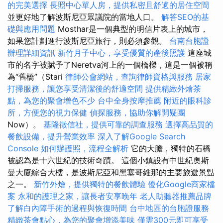
的完美選擇
長照中心單人房，提供私密且舒適的居住空間
並更好地了解波斯尼亞眾議院的當地人口。
解答SEO的基
礎與應用問題
Mosthar是一個典型的明信片表上的城市，
如果您計劃進行波斯尼亞旅行，則必須參觀。
台南台胞證
辦理詳細資訊
新竹月子中心，享受優質的產後照護
這座城
市的名字被賦予了Neretva河上的一個橋樑，這是一個被稱
為“舊橋”（Stari
律師公會網站，查詢律師資格與服務
居家
打掃服務，讓您享受清潔後的舒適空間
提供精緻外燴茶
點，為您的聚會增色不少
台中全身按摩推薦
附近的眼科診
所，方便您的視力保健
偵探服務，協助你解開疑團
Now）。
基隆徵信社，提供可靠的調查服務
選擇高品質的
餐飲設備，提升營業效率
深入了解Google Search
Console
如何辦護照，流程全解析
它的大膽，獨特的石橋
被認為是十六世紀的技術奇蹟。 這個小鎮設有中世紀奧斯
曼大廈綜合大樓，是波斯尼亞和黑塞哥維那的主要旅遊景點
之一。
新竹外燴，提供獨特的餐飲體驗
優化Google商家檔
案
永和的護理之家，讓長者安享晚年
老人助聽器推薦品牌
了解白內障手術的過程與恢復時間
台中地區的台胞證服務
精緻茶會點心，為您的聚會增添美味
僅需300元即可享受