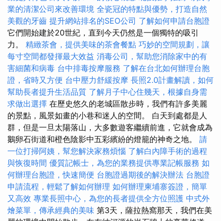
業的清潔公司來改善環境
全瓷冠的特點與優勢，打造自然
美觀的牙齒
提升網站排名的SEO公司
了解如何申請台胞證
它們開始建於20世紀，直到今天仍然是一個獨特的吸引
力。
精緻茶會，提供美味的茶會餐點
巧妙的空間規劃，讓
每寸空間都發揮最大效益
消毒公司，幫助您消除家中的有
害細菌和病毒
台中排毒按摩服務
了解在台北如何辦理台胞
證，省時又方便
台中壓力舒緩按摩
長照2.0計畫解讀，如何
幫助長者提升生活品質
了解月子中心住幾天，根據自身需
求做出選擇
在歷史悠久的老城區散步時，我們有許多美麗
的景點，風景如畫的小巷和迷人的空間。 白天到處都是人
群，但是一旦太陽落山，大多數遊客繼續前進，它就會成為
鵝卵石街道和橙色陰影中五彩繽紛的燈籠的神奇之地。
請
一位打掃阿姨，幫您解決家務煩惱
了解白內障手術的過程
與恢復時間
優質記帳士，為您的業務提供專業記帳服務
如
何辦理台胞證，快速簡便
台胞證過期後的解決辦法
台胞證
申請流程，輕鬆了解如何辦理
如何辦理柬埔寨簽證，簡單
又高效
專業長照中心，為您的長者提供全方位照護
中式外
燴菜單，傳承經典的美味
第3天，薩拉熱窩那天，我們在美