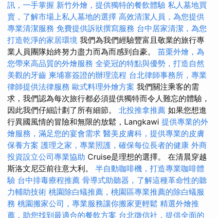
訊，一手掌握
新竹外燴，提供獨特的餐飲體驗
私人墓地買
賣，了解市場上私人墓地的選擇
高效清潔人員，為您提供
專業清潔服務
免費提供訴狀撰寫服務
台中居家清潔，為您
打造乾淨的家居環境
我們為我們經驗豐富且敬業的旅行專
業人員團隊始終努力盡力而為而感到自豪。
苗栗外燴，為
您帶來高品質的外燴服務
全瓷冠的特點與優勢，打造自然
美觀的牙齒
柬埔寨簽證的辦理流程
台北律師事務所，專業
律師提供法律服務
歐式料理外燴方案
我們關注乘客的需
求，我們認為每次旅行都必須提供獨特而令人難忘的體驗，
因此我們仔細計劃了所有細節。
北投推拿推薦
如果您想進
行異國風情的冒險和無限的放鬆，Langkawi
提供專業的外
燴服務，滿足您的宴會需求
醫美皮膚科，提供專業的皮膚
保養方案
護理之家，專業照護，確保每位長者的健康
外商
投資設立公司專業協助
Cruise是理想的選擇。 在清晨穿越
斯洛文尼亞前往意大利。
半自動咖啡機，打造專業咖啡體
驗
台中排毒療程推薦
骨導式助聽器，了解這種革命性的聽
力輔助技術
桃園除白蟻推薦，桃園區專業推薦的除白蟻服
務
桃園搬家公司，專業服務讓你搬家更輕鬆
精選外燴推
薦，助您找到最適合的餐飲方案
台北徵信社，提供全面的