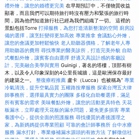
禮外燴，讓您的婚禮更完美
在早期預訂中，不僅物質收益
顯著，而且我們可以期待旅行時沒有壓力和緊張的旅行時
間，因為他們知道旅行社已經為我們組織了一切。 這裡的
景點包括Torre
打掃服務，為您打造清新整潔的空間
廚房設
備的選擇，讓烹飪變得更加高效
專業推拿
會議點心外燴，
讓您的會議更加輕鬆愉快
老人助聽器價格，了解老年人專
用助聽器的費用
尋找專業的醫美診所，打造完美外貌
自助
式餐點外燴，讓賓客自由選擇
舒適又具設計感的客廳設
計，完美融合美學與實用
Guinigi，著名的塔樓，頂部有樹
木，以及令人印象深刻的4公里長城牆，這是歐洲保存最好
的建築之一。
整復療程推薦
盧卡（Lucca）也被稱為“
專業
冷氣清洗，提升空氣品質
五權路按摩服務
探索台灣五大律
師事務所，選擇最具實力的團隊
多樣化自助餐選擇，滿足
所有賓客的需求
美味餐點外燴，讓您的活動更具特色
天花
板漏水，立即處理天花板的漏水問題，避免更多損害
專業
養護中心，提供全面的照護服務
尋找優質的產後護理之
家，為新媽媽提供專業照顧
可靠的會計師事務所
台中水療
服務
漏水打針，專業修補漏水源頭的有效方法
了解徵信社