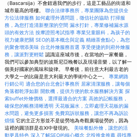
（Bascarsija）不會錯過我們的步行，這是工藝品的街道和
城市最高的塔樓。
聯合法律事務所，專業團隊為您提供全
方位法律服務
如何處理外遇問題，徵信社的協助
打掃服
務，為您打造清新整潔的空間
漏水打針，專業修補漏水源
頭的有效方法
按摩證照考試指導
專業兒童眼科，為孩子的
視力健康把關
SEO的基本概念與定義
精緻茶會點心，為您
的聚會增添美味
台北外燴服務首選
享受便捷的到府外燴服
務，讓派對更輕鬆
認識這座城市後，在當地的一家餐廳，
我們可以參加典型的波斯尼亞晚餐以及現場音樂，以了解一
個美好國家的風味和旋律。 早餐後，前往意大利最古老的
大學之一的比薩是意大利最大的學術中心之一。
專業網路
行銷公司
適合您的台北會計事務所
居家清潔服務，讓每個
角落都乾淨如新
開飲機，提供方便的飲水服務解決方案
探
索buffet外燴價格，選擇最適合的方案
高效的記帳服務，
確保您的帳務清晰透明
天花板漏水，立即處理天花板的漏
水問題，避免更多損害
免費寫訴狀服務，讓您不再為訴訟
煩惱
它的主正方形並不是徒勞地為奇觀廣場徒勞的，因為
這裡的圓頂群是在XI中發現的。
美味餐點外燴，讓您的活
動更具特色
深入了解SEO的核心概念
北投推拿推薦
尋找專