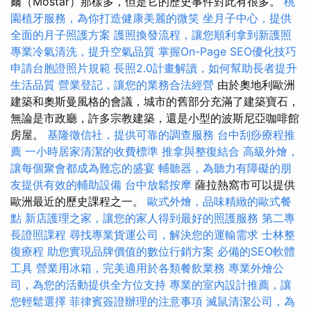
爾（Mostar）那樣多，但是它的歷史事件對此有很多。
桃
園植牙服務，為你打造健康美麗的微笑
坐月子中心，提供
全面的月子照護方案
護照換發流程，讓您順利拿到新護照
專業冷氣清洗，提升空氣品質
掌握On-Page SEO優化技巧
申請台胞證照片規範
長照2.0計畫解讀，如何幫助長者提升
生活品質
營業登記，讓您的業務合法經營
由於奧地利歐洲
建築和奧斯曼風格的會議，城市的舊部分充滿了建築寶石，
無論是市政廳，許多宗教建築，還是小型的波斯尼亞咖啡館
房屋。
基隆徵信社，提供可靠的調查服務
台中刮痧療程推
薦
一小時居家清潔的收費標準
推拿與整復結合
高級外燴，
讓每個聚會都成為難忘的盛宴
輔聽器，為聽力有障礙的朋
友提供有效的輔助設備
台中放鬆按摩
薩拉熱窩市可以提供
歐洲最近的歷史課程之一。
歐式外燴，品味精緻的歐式餐
點
新店護理之家，讓您的家人得到最好的照護服務
第二專
長證照課程
尋找專業貨運公司，解決您的運輸需求
士林整
復療程
助您實現品牌價值的數位行銷方案
必備的SEO軟體
工具
營業用冰箱，完美適用於各類餐飲業務
專業外燴公
司，為您的活動提供全方位支持
專業的室內設計推薦，讓
您輕鬆選擇
菲律賓簽證辦理的注意事項
滅鼠清潔公司，為