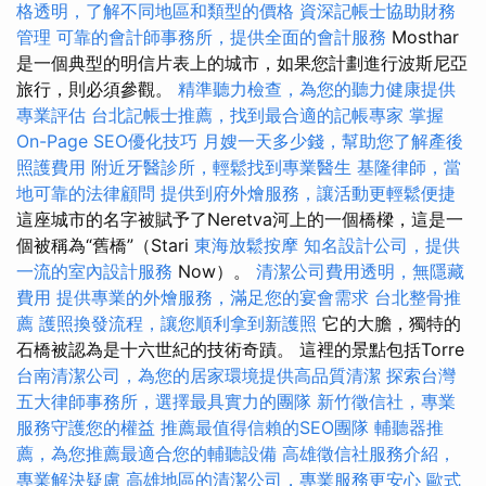
格透明，了解不同地區和類型的價格
資深記帳士協助財務
管理
可靠的會計師事務所，提供全面的會計服務
Mosthar
是一個典型的明信片表上的城市，如果您計劃進行波斯尼亞
旅行，則必須參觀。
精準聽力檢查，為您的聽力健康提供
專業評估
台北記帳士推薦，找到最合適的記帳專家
掌握
On-Page SEO優化技巧
月嫂一天多少錢，幫助您了解產後
照護費用
附近牙醫診所，輕鬆找到專業醫生
基隆律師，當
地可靠的法律顧問
提供到府外燴服務，讓活動更輕鬆便捷
這座城市的名字被賦予了Neretva河上的一個橋樑，這是一
個被稱為“舊橋”（Stari
東海放鬆按摩
知名設計公司，提供
一流的室內設計服務
Now）。
清潔公司費用透明，無隱藏
費用
提供專業的外燴服務，滿足您的宴會需求
台北整骨推
薦
護照換發流程，讓您順利拿到新護照
它的大膽，獨特的
石橋被認為是十六世紀的技術奇蹟。 這裡的景點包括Torre
台南清潔公司，為您的居家環境提供高品質清潔
探索台灣
五大律師事務所，選擇最具實力的團隊
新竹徵信社，專業
服務守護您的權益
推薦最值得信賴的SEO團隊
輔聽器推
薦，為您推薦最適合您的輔聽設備
高雄徵信社服務介紹，
專業解決疑慮
高雄地區的清潔公司，專業服務更安心
歐式