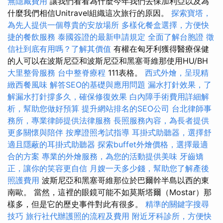
無隱藏費用
讓我們看看為什麼今年我們去保加利亞以及為
什麼我們相信Unitravel組織這次旅行的原因。
探索寶塔，
為先人提供一個尊貴的安放場所
多樣化餐盒選擇，方便快
捷的餐飲服務
泰國簽證的最新申請規定
全面了解台胞證
徵
信社到底有用嗎？了解其價值
有權在匈牙利獲得醫療保健
的人可以在波斯尼亞和波斯尼亞和黑塞哥維那使用HU/BH
大里整骨服務
台中整脊療程
111表格。
西式外燴，呈現精
緻西餐風味
解答SEO的基礎與應用問題
漏水打針效果，了
解漏水打針撐多久，確保修復效果
白內障手術費用詳細解
析，幫助您做好預算
提升網站排名的SEO公司
台北律師事
務所，專業律師提供法律服務
長照服務內容，為長者提供
更多關懷與陪伴
按摩證照考試指導
耳掛式助聽器，選擇舒
適且隱蔽的耳掛式助聽器
探索buffet外燴價格，選擇最適
合的方案
專業的外燴服務，為您的活動提供美味
牙齒矯
正，讓你的笑容更自信
月嫂一天多少錢，幫助您了解產後
照護費用
波斯尼亞和黑塞哥維那位於巴爾幹半島以西的東
南歐。 當然，這裡的眼鏡可能不如莫斯塔爾（Mostar）那
樣多，但是它的歷史事件對此有很多。
精準的關鍵字搜尋
技巧
旅行社代辦護照的流程及費用
附近牙科診所，方便快