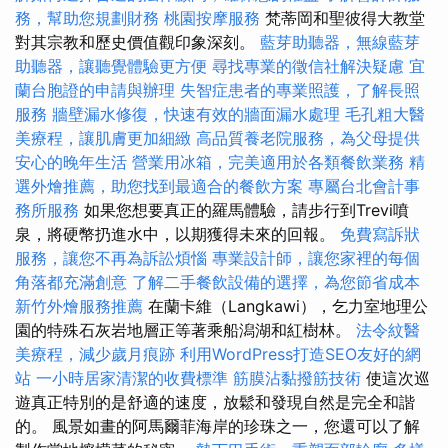
務，幫助您規劃財務
桃園按摩服務
梵蒂岡和聖彼得大教堂
對其宗教和歷史價值觀印象深刻。
藍芽助聽器，無線藍芽
助聽器，讓聽覺體驗更方便
尋找專業的徵信社解決疑慮
宜
蘭台胞證的申請與辦理
失智症患者的專業照護，了解長照
服務
牆壁漏水修復，快速有效的牆面漏水處理
毛孔粗大醫
美療程，讓肌膚更加細緻
高品質養老院服務，為父母提供
安心的晚年生活
營業用冰箱，完美適用於各類餐飲業務
精
選外燴推薦，助您找到最適合的餐飲方案
專屬台北會計事
務所服務
如果您想要真正的羅馬體驗，請步行到Trevi噴
泉，將硬幣扔進水中，以期獲得未來的回報。
免費寫訴狀
服務，讓您不再為訴訟煩惱
專業設計師，讓您家裡的每個
角落都充滿創意
了解二手餐飲設備的選擇，為您節省成本
新竹外燴服務推薦
在蘭卡維（Langkawi），乞力室地理公
園的特殊石灰岩地層正等著乘船潟湖和紅樹林。
法令紋醫
美療程，減少歲月痕跡
利用WordPress打造SEO友好的網
站
一小時居家清潔的收費標準
筋膜沾黏撥筋技術
使這次巡
遊真正特別的是舒適的速度，放鬆和發現自然是完全和諧
的。 風景如畫的阿馬爾菲海岸的珍珠之一，您還可以了解