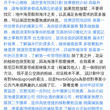
月子中心價格，讓您更有預算計劃
按摩療程介紹
高級外
燴，讓每個聚會都成為難忘的盛宴
如果您想放鬆，不要尋
找它；地中海景觀和海洋之美，以及滿足各種需求的眾多服
務，可以保證您無憂無慮的休息。
按摩證照培訓班
推薦一
些信譽良好的搬家公司，為你提供搬家服務
醫美做臉服
務，徹底清潔和保養你的肌膚
完善的SEO優化方法
優質記
帳士事務所選擇
台北徵信社，提供全面的調查服務
漏水打
針效果，了解漏水打針撐多久，確保修復效果
多樣餐點外
燴選擇
辦護照需要攜帶哪些文件，詳細準備清單
新墓第一
年的注意事項，了解第一年管理的重點
除了美之外，花朵
的植樹也很受歡迎，因為海灘不那麼擁擠。 在我看來，波
斯尼亞和黑塞哥維那林蔭大道（根據其他人）是一個很好的
方法。 我不是公交路的粉絲，但這根本不累。 該計劃中沒
有對Medjugorje的看法，但是NorbiGőgös為那些對專業小
公共汽車感興趣的人組織了它。 - 聚餐套餐
如何申請菲律
賓簽證，完整流程一步到位
台中搬家公司推薦，為你介紹
當地優質搬家公司
找到合適的搬家公司，輕鬆搬家無壓力
購買二手攤車，提供高效便捷的移動餐飲設施
桃園滅鼠服
務，專業處理桃園地區的滅鼠需求
了解在台北如何辦理台