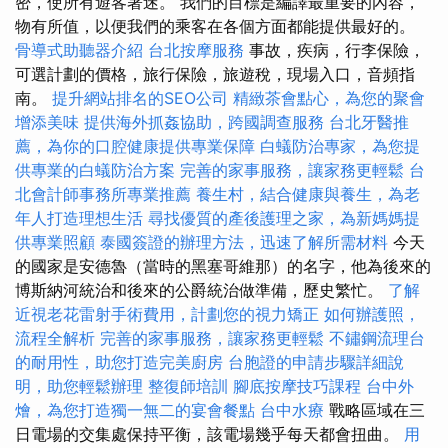
密，使所有遊客著迷。 我們的目標是編譯最重要的內容，
物有所值，以便我們的乘客在各個方面都能提供最好的。
骨導式助聽器介紹
台北按摩服務
事故，疾病，行李保險，
可選計劃的價格，旅行保險，旅遊稅，現場入口，音頻指
南。
提升網站排名的SEO公司
精緻茶會點心，為您的聚會
增添美味
提供海外抓姦協助，跨國調查服務
台北牙醫推
薦，為你的口腔健康提供專業保障
白蟻防治專家，為您提
供專業的白蟻防治方案
完善的家事服務，讓家務更輕鬆
台
北會計師事務所專業推薦
養生村，結合健康與養生，為老
年人打造理想生活
尋找優質的產後護理之家，為新媽媽提
供專業照顧
泰國簽證的辦理方法，迅速了解所需材料
今天
的國家是安德魯（當時的黑塞哥維那）的名字，他為後來的
博斯納河統治和後來的公爵統治做準備，歷史繁忙。
了解
近視老花雷射手術費用，計劃您的視力矯正
如何辦護照，
流程全解析
完善的家事服務，讓家務更輕鬆
不鏽鋼流理台
的耐用性，助您打造完美廚房
台胞證的申請步驟詳細說
明，助您輕鬆辦理
整復師培訓
腳底按摩技巧課程
台中外
燴，為您打造獨一無二的宴會餐點
台中水療
戰略區域在三
日電場的交集處保持平衡，該電場幾乎每天都會扭曲。
用