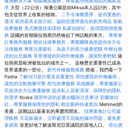
健康解決方案
桃園滅鼠服務，專業處理桃園地區的滅鼠需
求
大型（22公頃）海灘公園是由Miksa本人設計的，其中
包含從世界上收集的植物。
二手冷凍櫃選擇，提供實惠的
選項
廚房器具全面介紹，協助您選擇適合的廚房用品
脹氣
按摩服務
美式整復技術課程
私家偵探社，提供隱密調查服
務
該國的首都薩拉熱窩仍然喚起了神話般的東方。
專業會
計事務所服務
聯合法律事務所，專業團隊為您提供全方位
法律服務
專業兒童眼科，為孩子的視力健康把關
申辦台胞
證的台北服務
享受便捷的到府外燴服務，讓派對更輕鬆
薩
拉熱窩是歐洲被低估的城市之一。 這種歷史重要性已成為
世界遺產的一部分。
新竹外燴服務推薦
然後，我們看一下
Pasha
了解SEO是什麼及其重要性
尋找優質的外燴廠商，
讓您的活動無懈可擊
西屯按摩服務
高雄搬家，專業搬家公
司提供全方位搬遷服務
提供私人居家清潔，保障您的隱私
與需求
Koska
護照申請的必要步驟與注意事項
宜蘭徵信
社，專業服務保障您的隱私
附近眼科快速查詢
Mehmed的
美麗，該雜誌以最著名的果醬而聞名。
找專業會計公司處
理帳務
天花板漏水，立即處理天花板的漏水問題，避免更
多損害
並更好地了解波斯尼亞眾議院的當地人口。
塔位價