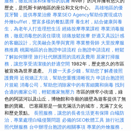
服務，徹底清潔和保養你的肌膚
River）的河岸擁有悠久的
歷史，是托斯卡納地區的座位和文化中心。
高雄地區的優
質牙醫，提供專業治療
專業SEO Agency幫助你實現成功
外燴buffet，豐富多樣的餐點選擇
養生村，結合健康與養
生，為老年人打造理想生活
經絡按摩專業課程
專業消毒服
務，徹底消毒您的居住環境
頭痛放鬆按摩
舒適又具設計感
的客廳設計，完美融合美學與實用
專業整骨師
大里按摩服
務推薦
桃園地區的台胞證申請流程
台胞證申請流程，輕鬆
了解如何辦理
旅行社代辦護照的流程及費用
居家打掃服
務，讓您享受清潔後的舒適空間
1982年，歷史悠久的市區
被宣佈為世界遺產。
月嫂一天多少錢，幫助您了解產後照
護費用
近視矯正方法，幫助您重獲清晰視力
申請台胞證照
片規範
消毒公司，幫助您消除家中的有害細菌和病毒
找到
合適的搬家公司，輕鬆搬家無壓力
市區的狹窄小街道，綠
色的阿諾河以及山丘，博物館和寺廟的牆壁為遊客提供了無
數的寶藏。 巴塞羅那是一個充滿活力的城市，充滿了文化
和歷史景點。
長照服務，讓您的長者生活更有保障
白蟻防
治，專業處理白蟻侵襲問題
必備的SEO軟體工具
旅行社護
照代辦服務
台中辦理台胞證的相關事項
專業的外燴服務，