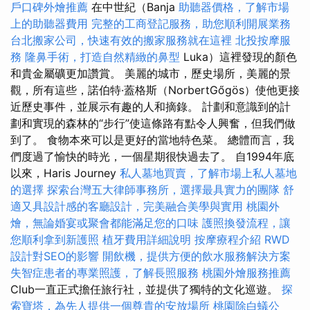
戶口碑外燴推薦
在中世紀（Banja
助聽器價格，了解市場
上的助聽器費用
完整的工商登記服務，助您順利開展業務
台北搬家公司，快速有效的搬家服務就在這裡
北投按摩服
務
隆鼻手術，打造自然精緻的鼻型
Luka）這裡發現的顏色
和貴金屬礦更加讚賞。 美麗的城市，歷史場所，美麗的景
觀，所有這些，諾伯特·蓋格斯（NorbertGőgös）使他更接
近歷史事件，並展示有趣的人和摘錄。 計劃和意識到的計
劃和實現的森林的“步行”使這條路有點令人興奮，但我們做
到了。 食物本來可以是更好的當地特色菜。 總體而言，我
們度過了愉快的時光，一個星期很快過去了。 自1994年底
以來，Haris Journey
私人墓地買賣，了解市場上私人墓地
的選擇
探索台灣五大律師事務所，選擇最具實力的團隊
舒
適又具設計感的客廳設計，完美融合美學與實用
桃園外
燴，無論婚宴或聚會都能滿足您的口味
護照換發流程，讓
您順利拿到新護照
植牙費用詳細說明
按摩療程介紹
RWD
設計對SEO的影響
開飲機，提供方便的飲水服務解決方案
失智症患者的專業照護，了解長照服務
桃園外燴服務推薦
Club一直正式擔任旅行社，並提供了獨特的文化巡遊。
探
索寶塔，為先人提供一個尊貴的安放場所
桃園除白蟻公