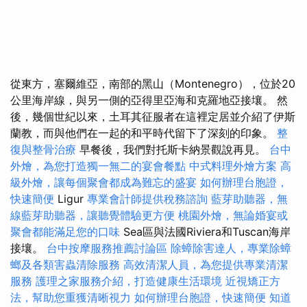
從東方，塞爾維亞，南部的黑山（Montenegro），位於20
公里海岸線，與另一側的亞得里亞海和克羅地亞接壤。 然
後，幾個世紀以來，土耳其征服者在這裡定居並介紹了伊斯
蘭教，而與他們在一起的和平時代留下了深刻的印象。
整
復與整骨治療
早餐後，我們對托斯卡納景觀說再見。
台中
外燴，為您打造獨一無二的宴會餐點
中式料理外燴方案
高
級外燴，讓每個聚會都成為難忘的盛宴
如何辦理台胞證，
快速簡便
Ligur
專業會計師提供稅務諮詢
藍芽助聽器，無
線藍芽助聽器，讓聽覺體驗更方便
桃園外燴，無論婚宴或
聚會都能滿足您的口味
Sea區與法國Riviera和Tuscan海岸
接壤。
台中按摩服務推薦討論區
除蟑除害達人，專業除蟑
螂及各類害蟲清除服務
高效清潔人員，為您提供專業清潔
服務
護理之家服務介紹，打造健康生活環境
近視矯正方
法，幫助您重獲清晰視力
如何辦理台胞證，快速簡便
知道