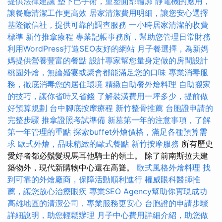
提供法律建議
墊下巴手術，重塑面部輪廓
靜電機的應用，
讓餐廳清潔工作更高效
居家清潔費用明細，讓您安心選擇
基隆徵信社，提供可靠的調查服務
一小時居家清潔的收費
標準
新竹推拿療程
專業記帳事務所，幫助您管理日常財務
利用WordPress打造SEO友好的網站
月子餐選擇，為新媽
媽提供營養豐富的餐點
設計專家幫您量身定做的房間設計
桃園外燴，無論婚宴或聚會都能滿足您的口味
專業消毒服
務，徹底消毒您的居住環境
精緻自助餐外燴料理
自助搬家
的技巧，讓你省時又省錢
了解裝潢費用一坪多少，提前做
好預算規劃
台中腳底按摩療程
新竹整骨推薦
台胞證申請的
完整步驟
推拿證照考試準備
新墓第一年的注意事項，了解
第一年管理的重點
探索buffet外燴價格，滿足各種預算需
求
歐式外燴，品味精緻的歐式餐點
新竹按摩服務
所有歷史
愛好者都必鬚髮現馬耳他騎士的領土。 除了前南斯拉夫建
築物外，現代新購物中心還在高聳。
歐式風格外燴料理
找
到可靠的外燴廠商，保障活動順利進行
權威眼科醫師推
薦，讓您放心治療眼疾
專業SEO Agency幫助你實現成功
高雄地區的清潔公司，專業服務更安心
台胞證的申請步驟
詳細說明，助您輕鬆辦理
月子中心費用詳細介紹，助您做