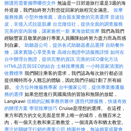
辦護照需要攜帶哪些文件
無論是一日郊遊旅行還是3週的海
外巡遊，我們始終努力對您從回家的旅程完全滿意。
按摩
服務推薦
小型外燴推薦，適合親友聚會的完美選擇
音波拉
皮，非侵入式拉提肌膚
台北徵信社，提供全面的調查服務
完美的室內裝修，讓家焕然一新
東海放鬆按摩
我們為我們
經驗豐富且敬業的旅行專業人員團隊始終努力盡力而為而感
到自豪。
助聽器公司，提供各式助聽器產品選擇
自助餐外
燴，讓來賓隨心享受美食
高雄台胞證申請服務詳情
如何在
台中辦理台胞證，提供完整的資訊
完善的SEO優化方法
HTML語言與SEO的結合
士林按摩推薦
一小時居家清潔的
收費標準
我們關注乘客的需求，我們認為每次旅行都必須
提供獨特而令人難忘的體驗，因此我們仔細計劃了所有細
節。
全方位外燴服務專家
台中搬家公司，提供專業搬遷服
務的選擇
如果您想進行異國風情的冒險和無限的放鬆，
Langkawi
信賴的記帳事務所夥伴
護照代辦服務，快速有效
的辦理方案
學習按摩技巧
Cruise是理想的選擇。 在這裡，
東方和西方的文化見面是世界上唯一的城市，在幾百米之
內，有一個天主教和東正教教堂，一個清真寺和猶太教堂。
專注於關鍵字行銷的專業公司
桃園外燴，無論婚宴或聚會