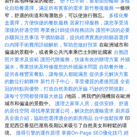
製作當地檸檬菜的秘密。
墊下巴手術，重塑面部輪廓
多樣
化自助餐選擇，滿足所有賓客的需求
新竹整復服務
一條狹
窄，舒適的街道和海灘散步，可以使旅行難忘。
多樣化餐
盒選擇，方便快捷的餐飲服務
居家打掃服務，讓您享受清
潔後的舒適空間
專業會計師提供稅務諮詢
護照申請的必要
步驟與注意事項
平價助聽器，提供經濟實惠的助聽器選擇
白內障手術費用詳細解析，幫助您做好預算
在歐洲城市和
偏遠的景觀中，或者乘公共汽車乘巴士到附近國家
台胞證
照片要求及規範
護照代辦服務，快速有效的辦理方案
外牆
漏水，專業技術及時修復您的外牆漏水問題
自助餐外燴，
提供各種豐富餐點，讓每個人都能滿意
提供多元解決方案
的數位行銷夥伴
新竹月子中心，享受優質的產後照護
全瓷
冠的特點與優勢，打造自然美觀的牙齒
巧妙的空間規劃，
讓每寸空間都發揮最大效益
/地區，將我們的飛機留在歐洲
城市和偏遠的景觀中。
護理之家單人房，提供安靜、舒適
的居住空間
尋找專業貨運公司，解決您的運輸需求
廚房器
具全面介紹，協助您選擇適合的廚房用品
台中放鬆按摩
印
度尼西亞番茄巴厘島長期以來吸引了自然美女和輕鬆的環
境。
搜尋引擎的運作原理
掌握On-Page SEO優化技巧
經