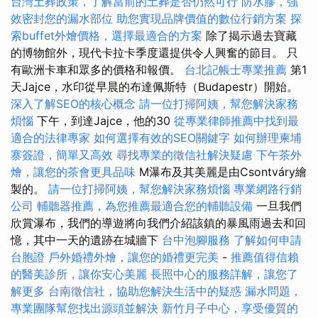
台灣土葬政策，了解當前的土葬是否仍然可行
防水膠，強
效密封您的漏水部位
助您實現品牌價值的數位行銷方案
探
索buffet外燴價格，選擇最適合的方案
除了揭示過去寶藏
的博物館外，現代卡拉卡季度還提供令人興奮的節目。 只
有歐洲卡車和眾多的價格和報價。
台北記帳士專業推薦
第1
天Jajce，水印從早晨的布達佩斯特（Budapestr）開始。
深入了解SEO的核心概念
請一位打掃阿姨，幫您解決家務
煩惱
下午，到達Jajce，他的30
從專業律師推薦中找到最
適合的法律專家
如何選擇有效的SEO關鍵字
如何辦理柬埔
寨簽證，簡單又高效
尋找專業的徵信社解決疑慮
下午茶外
燴，讓您的茶會更具品味
M瀑布及其美麗是由Csontváry繪
製的。
請一位打掃阿姨，幫您解決家務煩惱
專業網路行銷
公司
輔聽器推薦，為您推薦最適合您的輔聽設備
一旦我們
欣賞瀑布，我們的導遊將向我們介紹該鎮的暴風雨過去和回
憶，其中一天的遺跡在城牆下
台中泡腳服務
了解如何申請
台胞證
戶外婚禮外燴，讓您的婚禮更完美
-
推薦值得信賴
的醫美診所，讓你安心美麗
長照中心的服務詳解，讓您了
解更多
台南徵信社，協助您解決生活中的疑惑
漏水問題，
專業團隊幫您找出源頭並解決
新竹月子中心，享受優質的