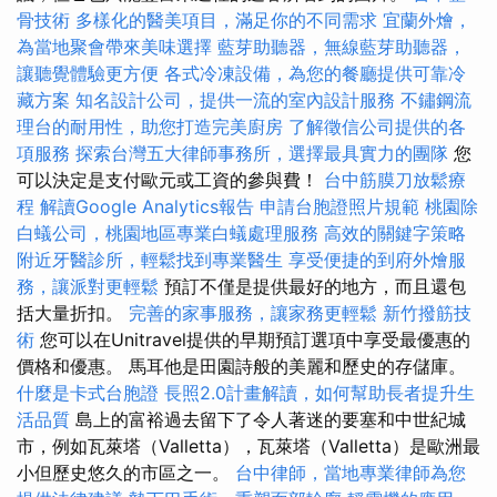
骨技術
多樣化的醫美項目，滿足你的不同需求
宜蘭外燴，
為當地聚會帶來美味選擇
藍芽助聽器，無線藍芽助聽器，
讓聽覺體驗更方便
各式冷凍設備，為您的餐廳提供可靠冷
藏方案
知名設計公司，提供一流的室內設計服務
不鏽鋼流
理台的耐用性，助您打造完美廚房
了解徵信公司提供的各
項服務
探索台灣五大律師事務所，選擇最具實力的團隊
您
可以決定是支付歐元或工資的參與費！
台中筋膜刀放鬆療
程
解讀Google Analytics報告
申請台胞證照片規範
桃園除
白蟻公司，桃園地區專業白蟻處理服務
高效的關鍵字策略
附近牙醫診所，輕鬆找到專業醫生
享受便捷的到府外燴服
務，讓派對更輕鬆
預訂不僅是提供最好的地方，而且還包
括大量折扣。
完善的家事服務，讓家務更輕鬆
新竹撥筋技
術
您可以在Unitravel提供的早期預訂選項中享受最優惠的
價格和優惠。 馬耳他是田園詩般的美麗和歷史的存儲庫。
什麼是卡式台胞證
長照2.0計畫解讀，如何幫助長者提升生
活品質
島上的富裕過去留下了令人著迷的要塞和中世紀城
市，例如瓦萊塔（Valletta），瓦萊塔（Valletta）是歐洲最
小但歷史悠久的市區之一。
台中律師，當地專業律師為您