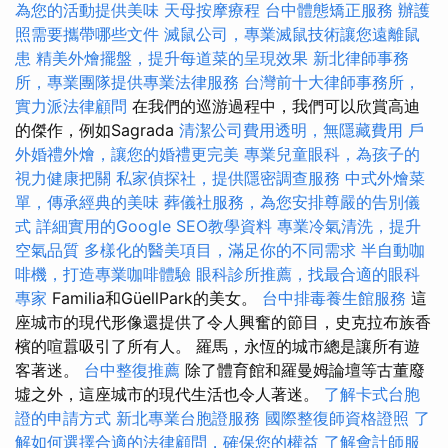
為您的活動提供美味
天母按摩療程
台中體態矯正服務
辦護
照需要攜帶哪些文件
滅鼠公司，專業滅鼠技術讓您遠離鼠
患
精美外燴擺盤，提升每道菜的呈現效果
新北律師事務
所，專業團隊提供專業法律服務
台灣前十大律師事務所，
實力派法律顧問
在我們的巡游過程中，我們可以欣賞高迪
的傑作，例如Sagrada
清潔公司費用透明，無隱藏費用
戶
外婚禮外燴，讓您的婚禮更完美
專業兒童眼科，為孩子的
視力健康把關
私家偵探社，提供隱密調查服務
中式外燴菜
單，傳承經典的美味
葬儀社服務，為您安排尊嚴的告別儀
式
詳細實用的Google SEO教學資料
專業冷氣清洗，提升
空氣品質
多樣化的醫美項目，滿足你的不同需求
半自動咖
啡機，打造專業咖啡體驗
眼科診所推薦，找最合適的眼科
專家
Familia和GüellPark的美女。
台中排毒養生館服務
這
座城市的現代形像還提供了令人興奮的節目，史克拉布族香
檳的喧囂吸引了所有人。 羅馬，永恆的城市總是讓所有遊
客著迷。
台中整復推薦
除了體育館和羅曼姆論壇等古董廢
墟之外，這座城市的現代生活也令人著迷。
了解卡式台胞
證的申請方式
新北專業台胞證服務
國際整復師資格證照
了
解如何選擇合適的法律顧問，確保您的權益
了解會計師服