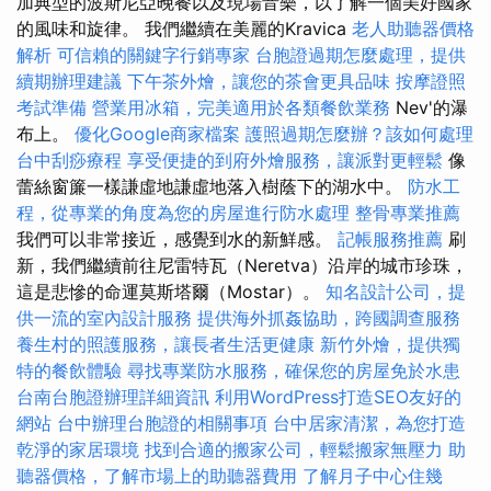
加典型的波斯尼亞晚餐以及現場音樂，以了解一個美好國家
的風味和旋律。 我們繼續在美麗的Kravica
老人助聽器價格
解析
可信賴的關鍵字行銷專家
台胞證過期怎麼處理，提供
續期辦理建議
下午茶外燴，讓您的茶會更具品味
按摩證照
考試準備
營業用冰箱，完美適用於各類餐飲業務
Nev'的瀑
布上。
優化Google商家檔案
護照過期怎麼辦？該如何處理
台中刮痧療程
享受便捷的到府外燴服務，讓派對更輕鬆
像
蕾絲窗簾一​​樣謙虛地謙虛地落入樹蔭下的湖水中。
防水工
程，從專業的角度為您的房屋進行防水處理
整骨專業推薦
我們可以非常接近，感覺到水的新鮮感。
記帳服務推薦
刷
新，我們繼續前往尼雷特瓦（Neretva）沿岸的城市珍珠，
這是悲慘的命運莫斯塔爾（Mostar）。
知名設計公司，提
供一流的室內設計服務
提供海外抓姦協助，跨國調查服務
養生村的照護服務，讓長者生活更健康
新竹外燴，提供獨
特的餐飲體驗
尋找專業防水服務，確保您的房屋免於水患
台南台胞證辦理詳細資訊
利用WordPress打造SEO友好的
網站
台中辦理台胞證的相關事項
台中居家清潔，為您打造
乾淨的家居環境
找到合適的搬家公司，輕鬆搬家無壓力
助
聽器價格，了解市場上的助聽器費用
了解月子中心住幾