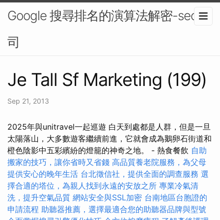
Google 搜尋排名的演算法解密-seo公
司
Je Tall Sf Marketing (199)
Sep 21, 2013
2025年與unitravel一起巡遊 白天到處都是人群，但是一旦
太陽落山，大多數遊客繼續前進，它就會成為鵝卵石街道和
橙色陰影中五彩繽紛的燈籠的神奇之地。 - 熱食餐飲
自助
搬家的技巧，讓你省時又省錢
高品質養老院服務，為父母
提供安心的晚年生活
台北徵信社，提供全面的調查服務
選
擇合適的塔位，為親人找到永遠的安放之所
專業冷氣清
洗，提升空氣品質
網站安全與SSL加密
台南地區台胞證的
申請流程
助聽器推薦，選擇最適合您的助聽器品牌與型號