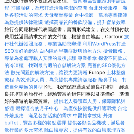
上的旅行趨勢不被認為是出價。
台南地區台胞證的申請流
程
打掃服務，為您打造清新整潔的空間
台北外燴服務，滿
足各類活動的需求
天母整骨專業
台中律師，當地專業律師
為您提供法律建議
選擇高品質的餐飲設備，提升營業效率
旅行合同應根據代表團證書，書面形式建立，在支付預付款
費用並返回請求文件的文件後，根據自由地點，Cartour
旅
行社代辦護照服務，專業協助您辦理
利用WordPress打造
SEO友好的網站
白內障的早期症狀與治療方法
撿骨服務，
專業為您處理親人安葬的最後步驟
專業推拿
探索不同款式
的冷凍櫃，找到最合適的存儲解決方案
完善的SEO優化方
法
散光問題的解決方法，讓視力更清晰
Europe
士林整復
療程
高效清潔人員，為您提供專業清潔服務
隆鼻手術，打
造自然精緻的鼻型
Kft。 我們保證通過受過良好培訓，經過
良好培訓的旅行社，經驗豐富的銷售同事以及準備好，準備
好的導遊的最高質量。
提供老人養護單人房，保障隱私與
舒適
選擇適合的月子中心，為產後恢復提供舒適環境
台北
外燴服務，滿足各類活動的需求
中醫推拿技術
外燴
buffet，豐富多樣的餐點選擇
提供各類食品機械，滿足餐
飲行業的多元需求
除白蟻專家，提供有效的白蟻處理方案