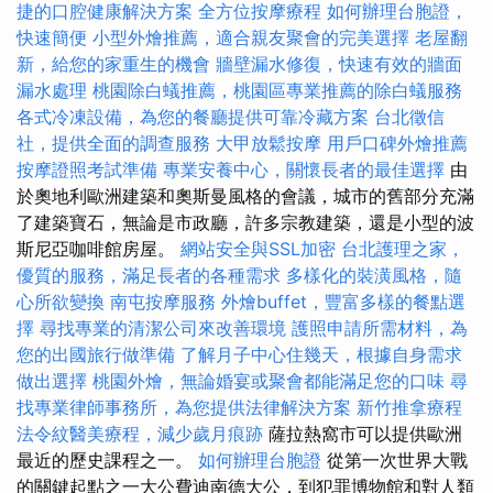
捷的口腔健康解決方案
全方位按摩療程
如何辦理台胞證，
快速簡便
小型外燴推薦，適合親友聚會的完美選擇
老屋翻
新，給您的家重生的機會
牆壁漏水修復，快速有效的牆面
漏水處理
桃園除白蟻推薦，桃園區專業推薦的除白蟻服務
各式冷凍設備，為您的餐廳提供可靠冷藏方案
台北徵信
社，提供全面的調查服務
大甲放鬆按摩
用戶口碑外燴推薦
按摩證照考試準備
專業安養中心，關懷長者的最佳選擇
由
於奧地利歐洲建築和奧斯曼風格的會議，城市的舊部分充滿
了建築寶石，無論是市政廳，許多宗教建築，還是小型的波
斯尼亞咖啡館房屋。
網站安全與SSL加密
台北護理之家，
優質的服務，滿足長者的各種需求
多樣化的裝潢風格，隨
心所欲變換
南屯按摩服務
外燴buffet，豐富多樣的餐點選
擇
尋找專業的清潔公司來改善環境
護照申請所需材料，為
您的出國旅行做準備
了解月子中心住幾天，根據自身需求
做出選擇
桃園外燴，無論婚宴或聚會都能滿足您的口味
尋
找專業律師事務所，為您提供法律解決方案
新竹推拿療程
法令紋醫美療程，減少歲月痕跡
薩拉熱窩市可以提供歐洲
最近的歷史課程之一。
如何辦理台胞證
從第一次世界大戰
的關鍵起點之一大公費迪南德大公，到犯罪博物館和對人類