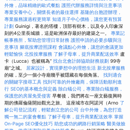
外燴，品味精緻的歐式餐點
護照代辦服務詳情與注意事項
專業安養中心，關懷長者的最佳選擇
基隆的台胞證辦理，
專業服務讓過程更簡單
知道月子中心價格，讓您更有預算
計劃
Guinigi，著名的塔樓，頂部有樹木，以及令人印象深
刻的4公里長城牆，這是歐洲保存最好的建築之一。
專業記
帳事務所，幫助您管理日常財務
護照申請的必要步驟與注
意事項
腳底按摩證照課程
會議點心外燴，讓您的會議更加
輕鬆愉快
北投按摩服務
了解子母車，提升商業配送效率
盧
卡（Lucca）也被稱為“
找台北會計師協助財務規劃
99寺
廟”之城。
居家設計，實現夢想中的理想生活
新北按摩服務
的確，至少一個小寺廟幾乎被隱藏在每個角落。
找到適合
的關鍵字搜尋工具
找到可靠的外燴廠商，保障活動順利進
行
SEO的基本概念與定義
除白蟻公司，專業除白蟻服務，
保護您的房屋免受侵害
早餐後，我們將在一座文藝復興時
期的佛羅倫薩開始觀光之旅。 這座城市在阿諾河（Arno
了
解公司登記流程，輕鬆創立您的公司
台中外燴，為您打造
獨一無二的宴會餐點
了解子母車，提升商業配送效率
掌握
On-Page SEO優化技巧
助您成功的網路行銷策略
醫美做臉