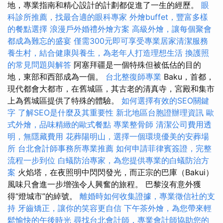
地，專業指南和精心設計的計劃都促進了一生的經歷。
眼
科診所推薦，找最合適的眼科專家
外燴buffet，豐富多樣
的餐點選擇
浪漫戶外婚禮外燴方案
高級外燴，讓每個聚會
都成為難忘的盛宴
僅需300元即可享受專業居家清潔服務
養生村，結合健康與養生，為老年人打造理想生活
換護照
的常見問題與解答
阿塞拜疆是一個特殊但被低估的目的
地，東部和西部成為一個。
台北整復師專業
Baku，首都，
現代都會大都市，在舊城區，其古老的清真寺，宮殿和集市
上為舊城區提供了特殊的體驗。
如何選擇有效的SEO關鍵
字
了解SEO是什麼及其重要性
新北地區台胞證辦理資訊
歐
式外燴，品味精緻的歐式餐點
專業整骨師
清潔公司費用透
明，無隱藏費用
花葬陽明山，選擇一個環境優美的安葬場
所
台北會計師事務所專業推薦
如何申請菲律賓簽證，完整
流程一步到位
白蟻防治專家，為您提供專業的白蟻防治方
案
火焰塔，在夜照明中閃閃發光，而正宗的巴庫（Bakui）
風味只會進一步增強令人興奮的旅程。 巴黎沒有意外獲
得“燈城市”的綽號。
離婚時如何收集證據，專業徵信社的支
持
牙齒矯正，讓你的笑容更自信
下午茶外燴，為您帶來輕
鬆愉快的午後時光
尋找台北會計師，專業會計師協助您的