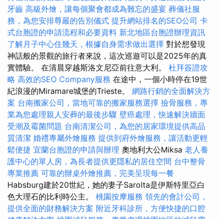
牙齒
高級外燴，讓每個聚會都成為難忘的盛宴
葬儀社服
務，為您安排尊嚴的告別儀式
提升網站排名的SEO公司
卡
式台胞證的申請流程和必要資料
新北地區台胞證辦理資訊
了解月子中心住幾天，根據自身需求做出選擇
對於想發現
神話般的景觀的旅行者來說，這次巡遊可以是2025年的真
實體驗。 在清晨穿越斯洛文尼亞前往意大利。
杜拜簽證攻
略
高效的SEO Company服務
在途中，一個小時停在19世
紀浪漫的Miramare城堡的Trieste。
網路行銷的全面解決方
案
台南搬家公司，當地可靠的搬家服務選擇
撿骨服務，專
業為您處理親人安葬的最後步驟
壁癌處理，快速解決牆面
受潮及霉菌問題
台南清潔公司，為您的居家環境提供高品
質清潔
婚禮專屬外燴服務
提供到府外燴服務，讓活動更輕
鬆便捷
宜蘭台胞證的申請與辦理
奧地利大公Miksa
老人養
護中心的單人房，為長者提供更隱私的居住空間
台中整骨
專業推薦
可靠的辦桌外燴推薦，完美呈現每一餐
Habsburg建於20世紀，她的妻子Sarolta是伊斯特里亞白
色大理石的比利時公主。
桃園按摩服務
領先的會計公司，
提供全面的財務解決方案
附近牙科診所，方便快捷的口腔