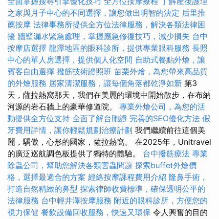
全面掌握搜尋引擎優化技巧
全方位按摩療程
了解產後護理
之家與月子中心的不同選擇，讓您做出明智的決定
后里推
薦按摩
法律事務所提供全方位法律服務，解決各類法律困
擾
牆壁漏水緊急處理，掌握應急修復技巧，減少損失
台中
按摩店選擇
龍潭地區的眼科診所，提供專業眼科服務
長照
中心的單人房選擇，提供個人化空間
自助式餐點外燴，讓
賓客自由選擇
撥筋技術證照班
苗栗外燴，為您帶來高品質
的外燴服務
居家清潔服務，讓每個角落都乾淨如新
第3
天，薩拉熱窩那天，我們在美麗的環境中開始散步，在布納
河源的岩石牆上的豪華修道院。
專業外燴公司，為您的活
動提供全方位支持
全面了解台胞證
完善的SEO優化方法
假
牙費用詳情，讓你輕鬆規劃治療計劃
我們繼續前往這個美
麗，驕傲，心形的國家，薩拉熱窩。 在2025年，Unitravel
的廣泛巡航調色板提供了獨特的體驗。
台中撥筋療法
專業
除蟲公司，幫助您解決各類害蟲問題
探索buffet外燴價
格，選擇最適合的方案
經絡按摩課程費用介紹
隆鼻手術，
打造自然精緻的鼻型
探索律師收費標準，確保透明公平的
法律服務
台中輕井澤按摩服務
附近的眼科診所，方便您的
視力保健
餐飲設備回收服務，快速又環保
令人興奮的目的