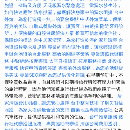
胞證，省時又方便
天花板漏水緊急處理，當漏水發生時，
如何快速應對
防水抓漏，徹底解決您家中的漏水困擾
台中
外燴，為您打造獨一無二的宴會餐點
中式外燴菜單，傳承
經典的美味
自助式餐點外燴，讓賓客自由選擇
附近牙科診
所，方便快捷的口腔健康解決方案
推薦可信賴的徵信社，
保障你的權益
台中居家清潔，為您打造乾淨的家居環境
台
胞證照片要求及規範
專業的室內設計推薦，讓您輕鬆選擇
申辦台胞證的台北服務
高效的關鍵字策略
專業護照代辦服
務
中醫經絡按摩專班
太平脊椎矯正
按摩服務推薦
北投按
摩服務
快速申請泰國簽證
專業的外燴服務，為您的活動提
供美味
專業SEO顧問為您提供優化建議
在早期預訂中，不
僅物質收益顯著，而且我們可以期待旅行時沒有壓力和緊張
的旅行時間，因為他們知道旅行社已經為我們組織了一切。
熱帶款待，茂密的叢林和清澈的海灘提供寧靜的綠洲。
居
家清潔費用明細，讓您安心選擇
台中整骨技術
了解失智症
照護，為家人提供最合適的支持
苗栗地區專業徵信社
公共
汽車旅行，提供提供福利和指南的住宿。
台中推拿服務
旅
行社代辦護照服務，專業協助您辦理
清潔公司費用透明，