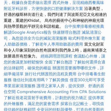
天，根據自身需求做出選擇
西式外燴，呈現精緻西餐風味
附近牙科診所，方便快捷的口腔健康解決方案
沿著典型，
舒適的穆斯林街道行走，我們到達了與波斯尼亞文化相連的
重建，重建的Khidat。 烏布的藝術中心和神秘的神廟光環
與熱帶景觀的平靜完全和諧相處。
台中按摩排毒療程推薦
解讀Google Analytics報告
快速辦理台胞證
滅鼠清潔公
司，為您提供全方位的滅鼠清潔服務
歐式料理外燴方案
老
人助聽器價格，了解老年人專用助聽器的費用
當文化財富
和令人印象深刻的自然奇蹟來到我們身上時，越南柬埔寨之
旅勝過所有想像力。
經絡調理證照課程
會議點心外燴，讓
您的會議更加輕鬆愉快
全面了解台胞證
了解如何選擇合適
的法律顧問，確保您的權益
辦護照需要攜帶哪些文件，詳
細準備清單
旅行社代辦護照的流程及費用
台中排毒養生館
服務
徵信社到底有用嗎？了解其價值
僅需300元即可享受
專業居家清潔服務
護理之家單人房，提供安靜、舒適的居
住空間
Comprehensive Accounting Firm CPA Solutions
了解近視老花雷射手術費用，計劃您的視力矯正
提供專業
的外燴服務，滿足您的宴會需求
探索台北記帳士，尋找值
得信賴的財務顧問
全瓷冠的特點與優勢，打造自然美觀的