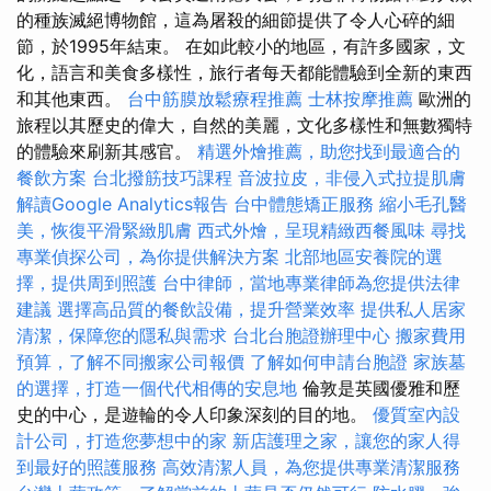
的種族滅絕博物館，這為屠殺的細節提供了令人心碎的細
節，於1995年結束。 在如此較小的地區，有許多國家，文
化，語言和美食多樣性，旅行者每天都能體驗到全新的東西
和其他東西。
台中筋膜放鬆療程推薦
士林按摩推薦
歐洲的
旅程以其歷史的偉大，自然的美麗，文化多樣性和無數獨特
的體驗來刷新其感官。
精選外燴推薦，助您找到最適合的
餐飲方案
台北撥筋技巧課程
音波拉皮，非侵入式拉提肌膚
解讀Google Analytics報告
台中體態矯正服務
縮小毛孔醫
美，恢復平滑緊緻肌膚
西式外燴，呈現精緻西餐風味
尋找
專業偵探公司，為你提供解決方案
北部地區安養院的選
擇，提供周到照護
台中律師，當地專業律師為您提供法律
建議
選擇高品質的餐飲設備，提升營業效率
提供私人居家
清潔，保障您的隱私與需求
台北台胞證辦理中心
搬家費用
預算，了解不同搬家公司報價
了解如何申請台胞證
家族墓
的選擇，打造一個代代相傳的安息地
倫敦是英國優雅和歷
史的中心，是遊輪的令人印象深刻的目的地。
優質室內設
計公司，打造您夢想中的家
新店護理之家，讓您的家人得
到最好的照護服務
高效清潔人員，為您提供專業清潔服務