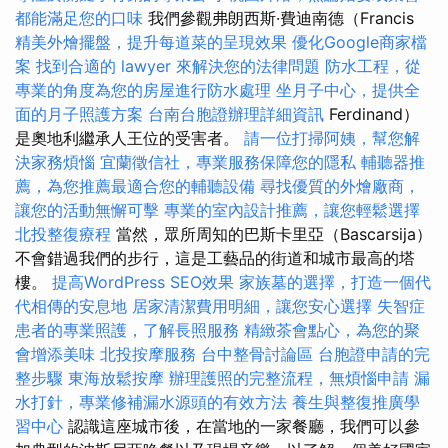
都能滿足您的口味
我們參觀弗朗西斯·費迪南德（Francis
精美外燴擺盤，提升每道菜的呈現效果
優化Google商家檔
案
找到合適的 lawyer 來解決您的法律問題
防水工程，從
專業的角度為您的房屋進行防水處理
坐月子中心，提供全
面的月子照護方案
台南台胞證辦理詳細資訊
Ferdinand）
是奧地利繼承人王位的受害者。
請一位打掃阿姨，幫您解
決家務煩惱
宜蘭徵信社，專業服務保障您的隱私
輔聽器推
薦，為您推薦最適合您的輔聽設備
尋找優質的外燴廠商，
讓您的活動無懈可擊
專業的室內設計推薦，讓您輕鬆選擇
北投整復療程
當然，眾所周知的巴斯卡里亞（Bascarsija）
不會錯過我們的步行，這是工藝品的街道和城市最高的塔
樓。
提高WordPress SEO效果
家族墓的選擇，打造一個代
代相傳的安息地
居家清潔費用明細，讓您安心選擇
失智症
患者的專業照護，了解長照服務
精緻茶會點心，為您的聚
會增添美味
北投按摩服務
台中整骨討論區
台胞證申請的完
整步驟
東海放鬆按摩
辦理護照的完整流程，無煩惱申請
漏
水打針，專業修補漏水源頭的有效方法
養生與整復推廣學
習中心
認識這座城市後，在當地的一家餐廳，我們可以參