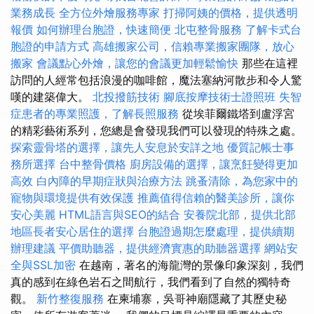
業務成長
全方位外燴服務專家
打掃阿姨的價格，提供透明
報價
如何辦理台胞證，快速簡便
北屯整骨服務
了解卡式台
胞證的申請方式
高雄搬家公司，信賴專業搬家團隊，放心
搬家
會議點心外燴，讓您的會議更加輕鬆愉快
那些在這裡
訪問的人經常包括浪漫的咖啡館，魔法塞納河散步和令人驚
嘆的建築偉大。
北投撥筋技術
腳底按摩技術士證照班
失智
症患者的專業照護，了解長照服務
從埃菲爾鐵塔到盧浮宮
的精彩藝術系列，您總是會發現我們可以發現的特殊之處。
探索靈骨塔的選擇，讓先人安息於安詳之地
優質記帳士事
務所選擇
台中整骨價格
廚房設備的選擇，讓烹飪變得更加
高效
白內障的早期症狀與治療方法
跳蚤清除，為您家中的
寵物與環境提供有效保護
推薦值得信賴的醫美診所，讓你
安心美麗
HTML語言與SEO的結合
安養院北部，提供北部
地區長者安心居住的選擇
台胞證過期怎麼處理，提供續期
辦理建議
平價助聽器，提供經濟實惠的助聽器選擇
網站安
全與SSL加密
在越南，著名的海龍灣的景像印象深刻，我們
真的感到在綠色岩石之間航行，我們看到了自然的獨特奇
觀。
新竹整復服務
在柬埔寨，吳哥神廟隱藏了其歷史秘