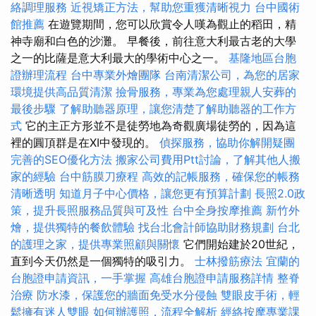
絡調理服務
近視矯正方法，幫助您重獲清晰視力
台中國術
館推薦
在遊覽期間，您可以欣賞令人嘆為觀止的稻田，精
神寺廟和白色的沙灘。 早餐後，前往意大利最古老的大學
之一的比薩是意大利最大的學術中心之一。
基隆地區台胞
證辦理流程
台中專業外燴團隊
台南清潔公司，為您的居家
環境提供高品質清潔
撿骨服務，專業為您處理親人安葬的
最後步驟
了解助聽器原理，讓您清楚了解助聽器的工作方
式
它的主正方形並不是徒勞地為奇觀廣場徒勞的，因為這
裡的圓頂群是在XI中發現的。
偵探服務，協助你解開疑團
完善的SEO優化方法
搬家公司費用Ptt討論，了解其他人搬
家的經驗
台中筋膜刀療程
高效的記帳服務，確保您的帳務
清晰透明
知道月子中心價格，讓您更有預算計劃
長照2.0政
策，提升長照服務品質與可及性
台中全身按摩推薦
新竹外
燴，提供獨特的餐飲體驗
找台北會計師協助財務規劃
台北
的護理之家，提供專業照顧與關懷
它們開始建於20世紀，
直到今天仍然是一個獨特的吸引力。
士林撥筋療法
宜蘭的
台胞證申請資訊，一手掌握
高雄台胞證申請服務詳情
整脊
治療
防水漆，保護您的牆面免受水分侵蝕
雙眼皮手術，輕
鬆擁有迷人雙眼
如何辦護照，流程全解析
經絡按摩專業課