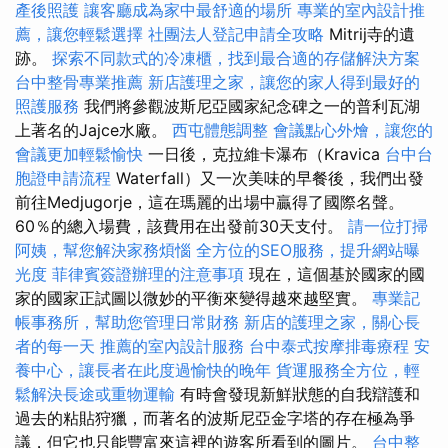
產後照護
讓客廳成為家中最舒適的場所
專業的室內設計推
薦，讓您輕鬆選擇
社團法人登記申請全攻略
Mitrij寺的遺
跡。
探索不同款式的冷凍櫃，找到最合適的存儲解決方案
台中整骨專業推薦
新店護理之家，讓您的家人得到最好的
照護服務
我們將參觀波斯尼亞國家紀念碑之一的普利瓦湖
上著名的Jajce水廠。
西屯體態調整
會議點心外燴，讓您的
會議更加輕鬆愉快
一日後，克拉維卡瀑布（Kravica
台中台
胞證申請流程
Waterfall）又一次美味的早餐後，我們出發
前往Medjugorje，這在瑪麗的出場中贏得了國際名聲。
60％的總入場費，該費用在出發前30天支付。
請一位打掃
阿姨，幫您解決家務煩惱
全方位的SEO服務，提升網站曝
光度
菲律賓簽證辦理的注意事項
現在，這個基於國家的國
家的國家正試圖以微妙的平衡來變得越來越堅實。
專業記
帳事務所，幫助您管理日常財務
新店的護理之家，關心長
者的每一天
推薦的室內設計服務
台中泰式按摩排毒療程
安
養中心，讓長者在此度過愉快的晚年
貨運服務全方位，輕
鬆解決長途或重物運輸
有時會發現新鮮狀態的自我辯護和
過去的粘貼狩獵，而著名的波斯尼亞金字塔的存在極為爭
議，但它也只能豐富來這裡的遊客所看到的圖片。
台中整