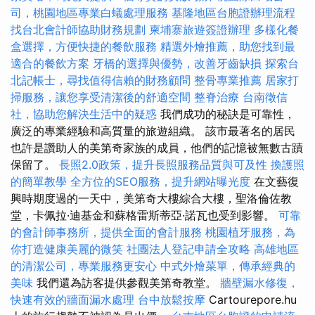
司，桃園地區專業白蟻處理服務
基隆地區台胞證辦理流程
找台北會計師協助財務規劃
柬埔寨旅遊簽證辦理
多樣化餐
盒選擇，方便快捷的餐飲服務
精選外燴推薦，助您找到最
適合的餐飲方案
牙橋的選擇與優勢，改善牙齒缺損
探索台
北記帳士，尋找值得信賴的財務顧問
整骨專業推薦
居家打
掃服務，讓您享受清潔後的舒適空間
整脊治療
台南徵信
社，協助您解決生活中的疑惑
我們成功的秘訣是可靠性，
廣泛的專業經驗和高質量的旅遊組織。 該市最著名的居民
也許是讚助人的美第奇家族的成員，他們的記憶被無數古蹟
保留了。
長照2.0政策，提升長照服務品質與可及性
換護照
的簡單教學
全方位的SEO服務，提升網站曝光度
在文藝復
興時期度過的一天中，美第奇大樓綜合大樓，聖洛倫佐教
堂，卡佩拉·迪基金和蘇格雷斯蒂亞·諾瓦也受到影響。
可靠
的會計師事務所，提供全面的會計服務
桃園植牙服務，為
你打造健康美麗的微笑
社團法人登記申請全攻略
高雄地區
的清潔公司，專業服務更安心
中式外燴菜單，傳承經典的
美味
我們還為訪客提供參觀美第奇教堂。
牆壁漏水修復，
快速有效的牆面漏水處理
台中放鬆按摩
Cartourepore.hu