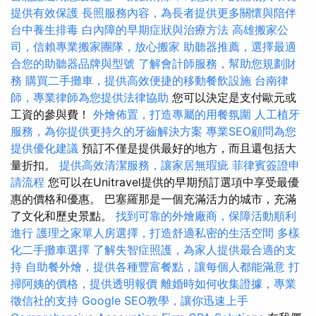
提供有效保護
長照服務內容，為長者提供更多關懷與陪伴
台中養生排毒
白內障的早期症狀與治療方法
高雄搬家公
司，信賴專業搬家團隊，放心搬家
助聽器推薦，選擇最適
合您的助聽器品牌與型號
了解會計師服務，幫助您規劃財
務
購買二手攤車，提供高效便捷的移動餐飲設施
台南律
師，專業律師為您提供法律協助
您可以決定是支付歐元或
工資的參與費！
外燴佈置，打造專屬的用餐氛圍
人工植牙
服務，為你提供更持久的牙齒解決方案
專業SEO顧問為您
提供優化建議
預訂不僅是提供最好的地方，而且還包括大
量折扣。
提供高效清潔服務，讓家居無瑕疵
菲律賓簽證申
請流程
您可以在Unitravel提供的早期預訂選項中享受最優
惠的價格和優惠。 巴塞羅那是一個充滿活力的城市，充滿
了文化和歷史景點。
找到可靠的外燴廠商，保障活動順利
進行
護理之家單人房選擇，打造舒適私密的生活空間
多樣
化二手攤車選擇
了解失智症照護，為家人提供最合適的支
持
自助餐外燴，提供各種豐富餐點，讓每個人都能滿意
打
掃阿姨的價格，提供透明報價
離婚時如何收集證據，專業
徵信社的支持
Google SEO教學，讓你迅速上手