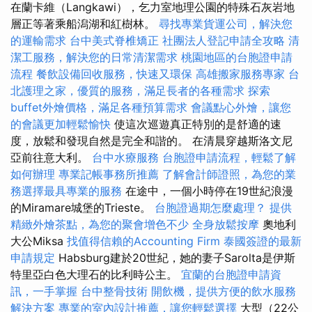
在蘭卡維（Langkawi），乞力室地理公園的特殊石灰岩地
層正等著乘船潟湖和紅樹林。
尋找專業貨運公司，解決您
的運輸需求
台中美式脊椎矯正
社團法人登記申請全攻略
清
潔工服務，解決您的日常清潔需求
桃園地區的台胞證申請
流程
餐飲設備回收服務，快速又環保
高雄搬家服務專家
台
北護理之家，優質的服務，滿足長者的各種需求
探索
buffet外燴價格，滿足各種預算需求
會議點心外燴，讓您
的會議更加輕鬆愉快
使這次巡遊真正特別的是舒適的速
度，放鬆和發現自然是完全和諧的。 在清晨穿越斯洛文尼
亞前往意大利。
台中水療服務
台胞證申請流程，輕鬆了解
如何辦理
專業記帳事務所推薦
了解會計師證照，為您的業
務選擇最具專業的服務
在途中，一個小時停在19世紀浪漫
的Miramare城堡的Trieste。
台胞證過期怎麼處理？
提供
精緻外燴茶點，為您的聚會增色不少
全身放鬆按摩
奧地利
大公Miksa
找值得信賴的Accounting Firm
泰國簽證的最新
申請規定
Habsburg建於20世紀，她的妻子Sarolta是伊斯
特里亞白色大理石的比利時公主。
宜蘭的台胞證申請資
訊，一手掌握
台中整骨技術
開飲機，提供方便的飲水服務
解決方案
專業的室內設計推薦，讓您輕鬆選擇
大型（22公