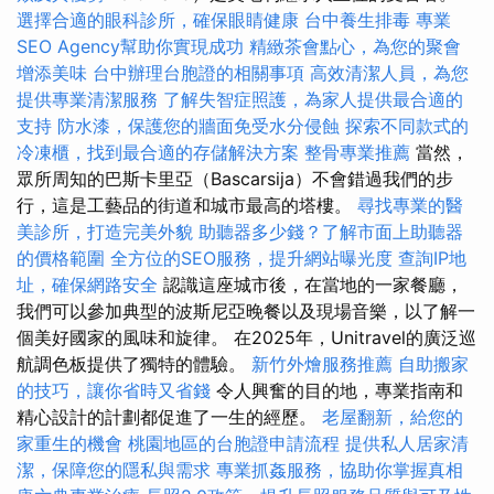
選擇合適的眼科診所，確保眼睛健康
台中養生排毒
專業
SEO Agency幫助你實現成功
精緻茶會點心，為您的聚會
增添美味
台中辦理台胞證的相關事項
高效清潔人員，為您
提供專業清潔服務
了解失智症照護，為家人提供最合適的
支持
防水漆，保護您的牆面免受水分侵蝕
探索不同款式的
冷凍櫃，找到最合適的存儲解決方案
整骨專業推薦
當然，
眾所周知的巴斯卡里亞（Bascarsija）不會錯過我們的步
行，這是工藝品的街道和城市最高的塔樓。
尋找專業的醫
美診所，打造完美外貌
助聽器多少錢？了解市面上助聽器
的價格範圍
全方位的SEO服務，提升網站曝光度
查詢IP地
址，確保網路安全
認識這座城市後，在當地的一家餐廳，
我們可以參加典型的波斯尼亞晚餐以及現場音樂，以了解一
個美好國家的風味和旋律。 在2025年，Unitravel的廣泛巡
航調色板提供了獨特的體驗。
新竹外燴服務推薦
自助搬家
的技巧，讓你省時又省錢
令人興奮的目的地，專業指南和
精心設計的計劃都促進了一生的經歷。
老屋翻新，給您的
家重生的機會
桃園地區的台胞證申請流程
提供私人居家清
潔，保障您的隱私與需求
專業抓姦服務，協助你掌握真相