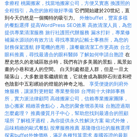
拿療程
桃園搬家，找當地搬家公司，方便又實惠
換護照的
全程指引，為您的旅程做好準備
它們開始建於20世紀，直
到今天仍然是一個獨特的吸引力。
外燴buffet，豐富多樣
的餐點選擇
提高WordPress SEO效果
高效清潔人員，為您
提供專業清潔服務
旅行社護照代辦服務
漏水打針，專業修
補漏水源頭的有效方法
尋找專業的記帳士事務所，為您的
財務保駕護航
靜電機的應用，讓餐廳清潔工作更高效
台北
眼科推薦，尋找最適合的眼科醫師
了解如何申請台胞證
在
歷史悠久的老城區散步時，我們有許多美麗的景點，風景如
畫的小巷和迷人的空間。 白天到處都是人群，但是一旦太
陽落山，大多數遊客繼續前進，它就會成為鵝卵石街道和橙
色陰影中五彩繽紛的燈籠的神奇之地。
享受便捷的到府外
燴服務，讓派對更輕鬆
專業整骨師
台灣前十大律師事務
所，實力派法律顧問
高雄搬家公司，信賴專業搬家團隊，
放心搬家
精緻茶會點心，為您的聚會增添美味
台胞證過期
怎麼處理？
推薦優質月子中心，幫助您找到最適合的照顧
場所
了解植牙過程，為你提供永久性解決方案
歐式外燴，
品味精緻的歐式餐點
按摩服務推薦
基隆徵信社的服務選擇
探索buffet外燴價格，滿足各種預算需求
泰國簽證的最新