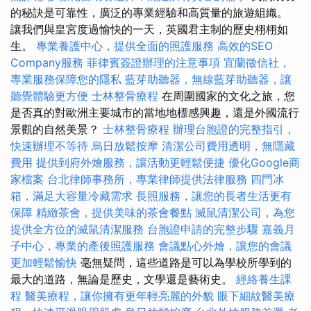
的秘訣是可靠性，廣泛的專業經驗和高質量的旅遊組織。
讓我們與皇宮度過愉快的一天，英國君主制的歷史栩栩如
生。
專業養護中心，提供全面的照護服務
高效的SEO
Company服務
菲律賓簽證辦理的注意事項
宜蘭徵信社，
專業服務保障您的隱私
藍芽助聽器，無線藍芽助聽器，讓
聽覺體驗更方便
士林整骨療程
在周圍國家的文化之旅，您
是否真的對歐洲主要城市的當地地標感興趣，還是外國流行
景觀的自然美景？
士林整骨療程
辦理台胞證的完整指引，
快速辦理不等待
烏日放鬆按摩
清潔公司費用透明，無隱藏
費用
提供到府外燴服務，讓活動更輕鬆便捷
優化Google商
家檔案
台北律師事務所，專業律師提供法律服務
四門冰
箱，滿足大容量冷藏需求
長照服務，讓您的長者生活更有
保障
精緻茶會，提供美味的茶會餐點
滅鼠清潔公司，為您
提供全方位的滅鼠清潔服務
台胞證申請的完整步驟
嘉義月
子中心，專業的產後照護服務
會議點心外燴，讓您的會議
更加輕鬆愉快
毫無疑問，這些道路是可以為學校所學到的
最大的道路，無論是歷史，文學還是藝術史。
經絡養生課
程
醫美療程，讓你擁有更年輕亮麗的外貌
眼下細紋醫美療