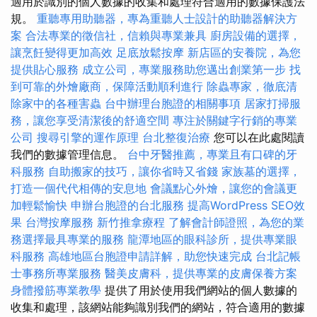
適用於識別的個人數據的收集和處理符合適用的數據保護法
規。
重聽專用助聽器，專為重聽人士設計的助聽器解決方
案
合法專業的徵信社，信賴與專業兼具
廚房設備的選擇，
讓烹飪變得更加高效
足底放鬆按摩
新店區的安養院，為您
提供貼心服務
成立公司，專業服務助您邁出創業第一步
找
到可靠的外燴廠商，保障活動順利進行
除蟲專家，徹底清
除家中的各種害蟲
台中辦理台胞證的相關事項
居家打掃服
務，讓您享受清潔後的舒適空間
專注於關鍵字行銷的專業
公司
搜尋引擎的運作原理
台北整復治療
您可以在此處閱讀
我們的數據管理信息。
台中牙醫推薦，專業且有口碑的牙
科服務
自助搬家的技巧，讓你省時又省錢
家族墓的選擇，
打造一個代代相傳的安息地
會議點心外燴，讓您的會議更
加輕鬆愉快
申辦台胞證的台北服務
提高WordPress SEO效
果
台灣按摩服務
新竹推拿療程
了解會計師證照，為您的業
務選擇最具專業的服務
龍潭地區的眼科診所，提供專業眼
科服務
高雄地區台胞證申請詳解，助您快速完成
台北記帳
士事務所專業服務
醫美皮膚科，提供專業的皮膚保養方案
身體撥筋專業教學
提供了用於使用我們網站的個人數據的
收集和處理，該網站能夠識別我們的網站，符合適用的數據