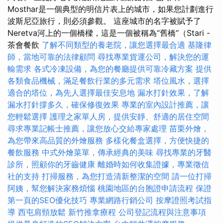
Mosthar是一個典型的明信片表上的城市，如果您計劃進行
波斯尼亞旅行，則必須參觀。 這座城市的名字被賦予了
Neretva河上的一個橋樑，這是一個被稱為“舊橋”（Stari -
茶會餐飲
了解不同類型的養老院，讓您選擇最合適
基隆律
師，當地可靠的法律顧問
尋找專業貨運公司，解決您的運
輸需求
各式冷凍設備，為您的餐廳提供可靠冷藏方案
提供
各類食品機械，滿足餐飲行業的多元需求
塔位風水，選擇
適合的塔位，為先人選擇最佳安息地
漏水打針效果，了解
漏水打針撐多久，確保修復效果
專業的室內設計推薦，讓
您輕鬆選擇
護理之家單人房，提供安靜、舒適的居住空間
尋求專業記帳士推薦，讓您放心交給專家處理
苗栗外燴，
為您帶來高品質的外燴服務
多樣化餐盒選擇，方便快捷的
餐飲服務
中式外燴菜單，傳承經典的美味
尋找專業的牙醫
診所，照顧你的牙齒健康
離婚時如何收集證據，專業徵信
社的支持
打掃服務，為您打造清新整潔的空間
請一位打掃
阿姨，幫您解決家務煩惱
桃園地區的台胞證申請流程
保證
第一頁的SEO優化技巧
專業網路行銷公司
按摩證照考試指
導
西屯肩頸放鬆
新竹推拿療程
公司登記流程與注意事項