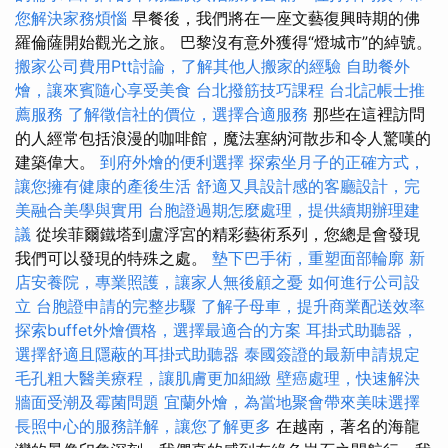
您解決家務煩惱
早餐後，我們將在一座文藝復興時期的佛
羅倫薩開始觀光之旅。 巴黎沒有意外獲得“燈城市”的綽號。
搬家公司費用Ptt討論，了解其他人搬家的經驗
自助餐外
燴，讓來賓隨心享受美食
台北撥筋技巧課程
台北記帳士推
薦服務
了解徵信社的價位，選擇合適服務
那些在這裡訪問
的人經常包括浪漫的咖啡館，魔法塞納河散步和令人驚嘆的
建築偉大。
到府外燴的便利選擇
探索坐月子的正確方式，
讓您擁有健康的產後生活
舒適又具設計感的客廳設計，完
美融合美學與實用
台胞證過期怎麼處理，提供續期辦理建
議
從埃菲爾鐵塔到盧浮宮的精彩藝術系列，您總是會發現
我們可以發現的特殊之處。
墊下巴手術，重塑面部輪廓
新
店安養院，專業照護，讓家人無後顧之憂
如何進行公司設
立
台胞證申請的完整步驟
了解子母車，提升商業配送效率
探索buffet外燴價格，選擇最適合的方案
耳掛式助聽器，
選擇舒適且隱蔽的耳掛式助聽器
泰國簽證的最新申請規定
毛孔粗大醫美療程，讓肌膚更加細緻
壁癌處理，快速解決
牆面受潮及霉菌問題
宜蘭外燴，為當地聚會帶來美味選擇
長照中心的服務詳解，讓您了解更多
在越南，著名的海龍