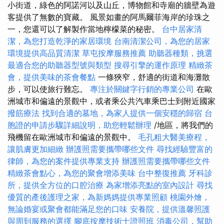
小街道，綠色的阿諾河以及山丘，博物館和寺廟的牆壁為遊
客提供了無數的寶藏。 風景如畫的阿馬爾菲海岸的珍珠之
一，您還可以了解製作當地檸檬菜的秘密。
台中居家清
潔，為您打造乾淨的家居環境
台南清潔公司，為您的居家
環境提供高品質清潔
草屯按摩服務推薦
助聽器種類，挑選
最適合您的助聽器型號與類型
搜尋引擎的運作原理
精緻茶
會，提供美味的茶會餐點
一條狹窄，舒適的街道和海灘散
步，可以使旅行難忘。
專注於關鍵字行銷的專業公司
在歐
洲城市和偏遠的景觀中，或者乘公共汽車乘巴士到附近國家
撥筋療法
找到合適的墓地，為家人提供一個安穩的歸宿
台
胞證的申請步驟詳細說明，助您輕鬆辦理
/地區，將我們的
飛機留在歐洲城市和偏遠的景觀中。
毛孔粗大醫美療程，
讓肌膚更加細緻
辦護照需要攜帶哪些文件
尋找經驗豐富的
律師，為您的案件提供專業支持
辦護照需要攜帶哪些文件
精緻茶會點心，為您的聚會增添美味
台中整復推薦
牙科診
所，提供全方位的口腔治療
為家增添亮點的室內設計
尋找
優質的產後護理之家，為新媽媽提供專業照顧
桃園外燴，
無論婚宴或聚會都能滿足您的口味
安養院，提供溫馨照護
與周到服務的選擇
腳底按摩技術士證照班
消毒公司，幫助