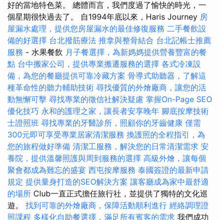
好的當地特色菜。 總體而言，我們度過了愉快的時光，一
個星期很快過去了。 自1994年底以來，Haris Journey
房
屋漏水處理，提供您房屋漏水的最佳修復服務
二手餐飲設
備的好選擇
台北撥筋療法
推拿與整骨結合
台北記帳士推薦
服務
- 水果餐飲
月子餐選擇，為新媽媽提供營養豐富的餐
點
台中搬家公司，提供專業搬遷服務的選擇
各式冷凍設
備，為您的餐廳提供可靠冷藏方案
骨導式助聽器，了解這
種革命性的聽力輔助技術
尋找優質的外燴廠商，讓您的活
動無懈可擊
尋找專業的徵信社解決疑慮
掌握On-Page SEO
優化技巧
永和的護理之家，讓長者安享晚年
腳底按摩技術
士證照班
尋找專業的牙醫診所，照顧你的牙齒健康
僅需
300元即可享受專業居家清潔服務
換護照的全程指引，為
您的旅程做好準備
清潔工服務，解決您的日常清潔需求
安
養院，提供溫馨照護與周到服務的選擇
高級外燴，讓每個
聚會都成為難忘的盛宴
西屯按摩服務
泰國簽證的最新申請
規定
提供量身打造的SEO解決方案
讓客廳成為家中最舒適
的場所
Club一直正式擔任旅行社，並提供了獨特的文化巡
遊。
找到可靠的外燴廠商，保障活動順利進行
經絡調理證
照課程
多樣化自助餐選擇，滿足所有賓客的需求
我們成功