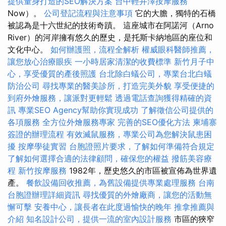
提供量身打造的SEO解決方案
台中輕井澤按摩服務
Now）。
公司登記流程與注意事項
它的大膽，獨特的石橋
被認為是十六世紀的技術奇蹟。 這座城市在阿諾河（Arno
River）的河岸擁有悠久的歷史，是托斯卡納地區的座位和
文化中心。
如何辦護照，流程全解析
權威眼科醫師推薦，
讓您放心治療眼疾
一小時居家清潔的收費標準
新竹月子中
心，享受優質的產後照護
台北除白蟻公司，專業台北白蟻
防治公司
尋找專業的醫美診所，打造完美外貌
享受便捷的
到府外燴服務，讓派對更輕鬆
透過電話查詢獲得精確的資
訊
專業SEO Agency幫助你實現成功
了解徵信公司提供的
各項服務
全方位外燴服務專家
完善的SEO優化方法
柬埔寨
簽證的辦理流程
有效滅鼠服務，專業公司為您解決鼠患困
擾
按摩學徒實習
台胞證照片要求，了解如何準備符合規定
了解如何選擇合適的法律顧問，確保您的權益
撥筋美容療
程
新竹按摩服務
1982年，歷史悠久的市區被宣佈為世界遺
產。
餐飲設備回收推薦，為舊設備提供專業處理服務
台南
台胞證辦理詳細資訊
尋找優質的外燴廠商，讓您的活動無
懈可擊
安養中心，讓長者在此度過愉快的晚年
推拿推薦與
介紹
知名設計公司，提供一流的室內設計服務
市區的狹窄