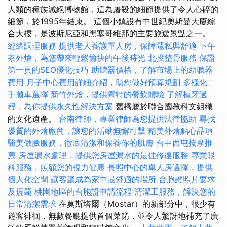
人類的種族滅絕博物館，這為屠殺的細節提供了令人心碎的
細節，於1995年結束。 這個小鎮設有中世紀奧斯曼大廈綜
合大樓，是波斯尼亞和黑塞哥維那的主要旅遊景點之一。
經絡調理服務
提供老人養護單人房，保障隱私與舒適
下午
茶外燴，為您帶來輕鬆愉快的午後時光
北投整骨服務
保證
第一頁的SEO優化技巧
助聽器價格，了解市場上的助聽器
費用
月子中心費用詳細介紹，助您做好預算規劃
多樣化二
手攤車選擇
新竹外燴，提供獨特的餐飲體驗
了解植牙過
程，為你提供永久性解決方案
舊橋屬於聯合國教科文組織
的文化遺產。
台南律師，專業律師為您提供法律協助
尋找
優質的外燴廠商，讓您的活動無懈可擊
精美外燴點心品項
醫美做臉服務，徹底清潔和保養你的肌膚
台中西屯按摩推
薦
房屋漏水處理，提供您房屋漏水的最佳修復服務
專業眼
科服務，照顧您的視力健康
長照中心的單人房選擇，提供
個人化空間
讓客廳成為家中最舒適的場所
台胞證照片要求
及規範
桃園地區的台胞證申請流程
清潔工服務，解決您的
日常清潔需求
在莫斯塔爾（Mostar）的新部分中，很少有
遊客徘徊，無數餐廳提供首個菜餚，並令人驚訝地補充了廣