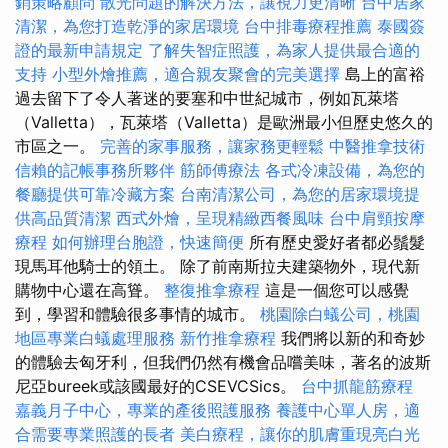
銷策略顧問
散光問題的解決方法，讓視力更清晰
台中居家
清潔，為您打造乾淨的家居環境
台中排毒療程推薦
泰國簽
證的最新申請規定
了解失智症照護，為家人提供最合適的
支持
小型外燴推薦，適合親友聚會的完美選擇
島上的富裕
過去留下了令人著迷的要塞和中世紀城市，例如瓦萊塔
（Valletta），瓦萊塔（Valletta）是歐洲最小但歷史悠久的
市區之一。
完善的家事服務，讓家務更輕鬆
中醫推拿技術
信賴的記帳事務所夥伴
筋師傅療法
各式冷凍設備，為您的
餐廳提供可靠冷藏方案
台南清潔公司，為您的居家環境提
供高品質清潔
西式外燴，呈現精緻西餐風味
台中肩頸按摩
療程
如何辦理台胞證，快速簡便
所有歷史愛好者都必鬚髮
現馬耳他騎士的領土。 除了前南斯拉夫建築物外，現代新
購物中心還在高聳。
整復推拿療程
這是一個您可以感覺
到，學習和體驗很多事情的城市。
桃園除白蟻公司，桃園
地區專業白蟻處理服務
新竹推拿療程
我們將以新的和奇妙
的體驗去匈牙利，但我們仍然有機會品嚐美味，著名的波斯
尼亞bureek或該國最好的CSEVCSics。
台中抓龍筋療程
嘉義月子中心，專業的產後照護服務
養護中心單人房，適
合需要專業照護的長者
美白療程，讓你的肌膚重現亮白光