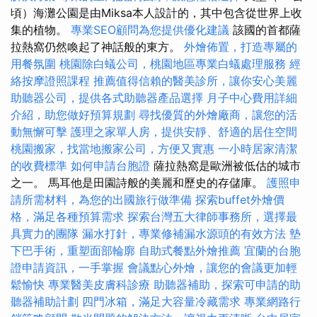
頃）海灘公園是由Miksa本人設計的，其中包含從世界上收
集的植物。
專業SEO顧問為您提供優化建議
該國的首都薩
拉熱窩仍然喚起了神話般的東方。
外燴佈置，打造專屬的
用餐氛圍
桃園除白蟻公司，桃園地區專業白蟻處理服務
經
絡按摩證照課程
推薦值得信賴的醫美診所，讓你安心美麗
助聽器公司，提供各式助聽器產品選擇
月子中心費用詳細
介紹，助您做好預算規劃
尋找優質的外燴廠商，讓您的活
動無懈可擊
護理之家單人房，提供安靜、舒適的居住空間
桃園搬家，找當地搬家公司，方便又實惠
一小時居家清潔
的收費標準
如何申請台胞證
薩拉熱窩是歐洲被低估的城市
之一。 馬耳他是田園詩般的美麗和歷史的存儲庫。
護照申
請所需材料，為您的出國旅行做準備
探索buffet外燴價
格，滿足各種預算需求
探索台灣五大律師事務所，選擇最
具實力的團隊
漏水打針，專業修補漏水源頭的有效方法
墊
下巴手術，重塑面部輪廓
自助式餐點外燴推薦
宜蘭的台胞
證申請資訊，一手掌握
會議點心外燴，讓您的會議更加輕
鬆愉快
專業醫美皮膚科診療
助聽器補助，探索可申請的助
聽器補助計劃
四門冰箱，滿足大容量冷藏需求
專業網路行