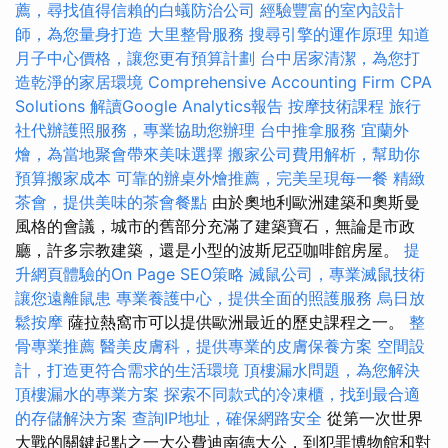
薦，尋找值得信賴的白蟻防治公司
經驗豐富的室內設計
師，為您量身打造
大里整骨服務
搜尋引擎的運作原理
知道
月子中心價格，讓您更有預算計劃
台中居家清潔，為您打
造乾淨的家居環境
Comprehensive Accounting Firm CPA
Solutions
解讀Google Analytics報告
按摩技術課程
旅行
社代辦護照服務，專業協助您辦理
台中推拿服務
宜蘭外
燴，為當地聚會帶來美味選擇
搬家公司費用解析，幫助你
預算搬家成本
可靠的辦桌外燴推薦，完美呈現每一餐
精緻
茶會，提供美味的茶會餐點
由於奧地利歐洲建築和奧斯曼
風格的會議，城市的舊部分充滿了建築寶石，無論是市政
廳，許多宗教建築，還是小型的波斯尼亞咖啡館房屋。
提
升網頁體驗的On Page SEO策略
滅鼠公司，專業滅鼠技術
讓您遠離鼠患
專業養護中心，提供全面的照護服務
烏日放
鬆按摩
薩拉熱窩市可以提供歐洲最近的歷史課程之一。
整
骨專業推薦
醫美皮膚科，提供專業的皮膚保養方案
空間設
計，打造更符合需求的生活環境
頂樓漏水問題，為您解決
頂樓漏水的專業方案
探索不同款式的冷凍櫃，找到最合適
的存儲解決方案
查詢IP地址，確保網路安全
從第一次世界
大戰的關鍵起點之一大公費迪南德大公，到犯罪博物館和對