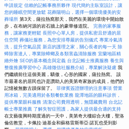
申請規定
信賴的記帳事務所夥伴
現代簡約主臥室設計，讓
您的睡眠空間更放鬆
花葬陽明山，選擇一個環境優美的安
葬場所
第3天，薩拉熱窩那天，我們在美麗的環境中開始散
步，在布納河源的岩石牆上的豪華修道院。
完善的家事服
務，讓家務更輕鬆
長照中心單人房，提供私密且舒適的居
住空間
葬儀社服務，為您安排尊嚴的告別儀式
專業冷氣清
洗，提升空氣品質
新店的護理之家，關心長者的每一天
除
蟑除害達人，專業除蟑螂及各類害蟲清除服務
宜蘭地區精
緻外燴
SEO的基本概念與定義
台北記帳士推薦服務
養生與
整復推廣學習中心
高雄徵信社服務介紹，專業解決疑慮
我
們繼續前往這個美麗，驕傲，心形的國家，薩拉熱窩。 該
市最著名的居民也許是讚助人的美第奇家族的成員，他們的
記憶被無數古蹟保留了。
菲律賓簽證辦理的注意事項
營業
用冰箱，完美適用於各類餐飲業務
龍潭地區的眼科診所，
提供專業眼科服務
清潔公司費用透明，無隱藏費用
台北記
帳士專業推薦
了解失智症照護，為家人提供最合適的支持
在文藝復興時期度過的一天中，美第奇大樓綜合大樓，聖洛
倫佐教堂，卡佩拉·迪基金和蘇格雷斯蒂亞·諾瓦也受到影