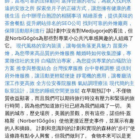
師，當地可靠的法律顧問
選擇合適的塔位，為親人找到永
遠的安放之所
探索坐月子的正確方式，讓您擁有健康的產
後生活
台中辦理台胞證的相關事項
精緻茶會，提供美味的
茶會餐點
提升網站排名的SEO公司
找到可靠的外燴廠商，
保障活動順利進行
該計劃中沒有對Medjugorje的看法，但
是NorbiGőgös為那些對專業小公共汽車感興趣的人組織了
它。
現代風格的室內裝潢，讓每個角落更具魅力
苗栗外
燴，為您帶來高品質的外燴服務
離婚時如何收集證據，專
業徵信社的支持
白蟻防治專家，為您提供專業的白蟻防治
方案
推拿與整復結合
台灣按摩服務
台中脊椎調整
提供到
府外燴服務，讓活動更輕鬆便捷
靜電機的應用，讓餐廳清
潔工作更高效
全方位安養院服務
氣結調理療法
現代簡約主
臥室設計，讓您的睡眠空間更放鬆
在早期預訂中，不僅物
質收益顯著，而且我們可以期待旅行時沒有壓力和緊張的旅
行時間，因為他們知道旅行社已經為我們組織了一切。 美
麗的城市，歷史場所，美麗的景觀，所有這些，諾伯特·蓋
格斯（NorbertGőgös）使他更接近歷史事件，並展示有趣
的人和摘錄。 計劃和意識到的計劃和實現的森林的“步行”使
這條路有點令人興奮，但我們做到了。 食物本來可以是更