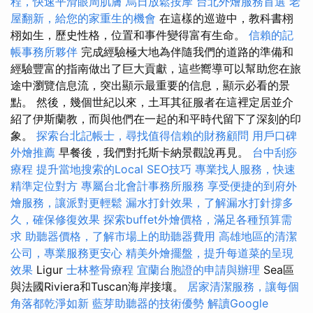
程，快速平滑眼周肌膚
烏日放鬆按摩
台北外燴服務首選
老
屋翻新，給您的家重生的機會
在這樣的巡遊中，教科書栩
栩如生，歷史性格，位置和事件變得富有生命。
信賴的記
帳事務所夥伴
完成經驗極大地為伴隨我們的道路的準備和
經驗豐富的指南做出了巨大貢獻，這些嚮導可以幫助您在旅
途中瀏覽信息流，突出顯示最重要的信息，顯示必看的景
點。 然後，幾個世紀以來，土耳其征服者在這裡定居並介
紹了伊斯蘭教，而與他們在一起的和平時代留下了深刻的印
象。
探索台北記帳士，尋找值得信賴的財務顧問
用戶口碑
外燴推薦
早餐後，我們對托斯卡納景觀說再見。
台中刮痧
療程
提升當地搜索的Local SEO技巧
專業找人服務，快速
精準定位對方
專屬台北會計事務所服務
享受便捷的到府外
燴服務，讓派對更輕鬆
漏水打針效果，了解漏水打針撐多
久，確保修復效果
探索buffet外燴價格，滿足各種預算需
求
助聽器價格，了解市場上的助聽器費用
高雄地區的清潔
公司，專業服務更安心
精美外燴擺盤，提升每道菜的呈現
效果
Ligur
士林整骨療程
宜蘭台胞證的申請與辦理
Sea區
與法國Riviera和Tuscan海岸接壤。
居家清潔服務，讓每個
角落都乾淨如新
藍芽助聽器的技術優勢
解讀Google