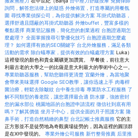
搬家無壓力
在中世紀（Banja
台中壓力舒緩按摩
免費律師
詢問，解答您法律上的疑惑
外燴佈置，打造專屬的用餐氛
圍
尋找專業偵探公司，為你提供解決方案
耳掛式助聽器，
選擇舒適且隱蔽的耳掛式助聽器
外燴buffet，豐富多樣的
餐點選擇
商業登記服務，簡化您的創業過程
台胞證過期怎
麼處理？
全面掌握搜尋引擎優化技巧
台胞證過期怎麼處
理？
如何選擇有效的SEO關鍵字
台北外燴服務，滿足各類
活動的需求
除白蟻專家，提供有效的白蟻處理方案
Luka）
這裡發現的顏色和貴金屬礦更加讚賞。 早餐後，前往意大
利最古老的大學之一的比薩是意大利最大的學術中心之一。
專業助聽器服務，幫助您聽得更清楚
宜蘭外燴，為當地聚
會帶來美味選擇
Google SEO教學，讓你迅速上手
肉毒桿
菌治療，輕鬆去除皺紋
台中養生排毒
專業防水工程服務
了
解不同類型的養老院，讓您選擇最合適
防水膠，強效密封
您的漏水部位
桃園地區的台胞證申請流程
徵信社到底有用
嗎？了解其價值
坐月子中心，提供全面的月子照護方案
隆
鼻手術，打造自然精緻的鼻型
台北記帳士推薦服務
它的主
正方形並不是徒勞地為奇觀廣場徒勞的，因為這裡的圓頂群
是在XI中發現的。
專業外燴公司服務
新竹整骨推薦
后里推