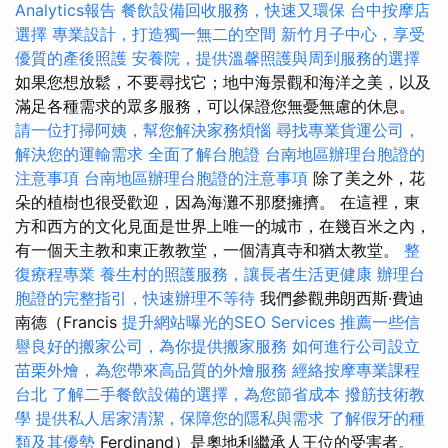
Analytics報告
餐飲設備回收服務，快速又環保
台中按摩店
選擇
專業設計，打造獨一無二的空間
新竹月子中心，享受
優質的產後照護
安養院，提供溫馨照護與周到服務的選擇
如果您想放鬆，不要尋找它；地中海景觀和海洋之美，以及
滿足各種需求的眾多服務，可以保證您無憂無慮的休息。
請一位打掃阿姨，幫您解決家務煩惱
尋找專業貨運公司，
解決您的運輸需求
全面了解台胞證
台南地區辦理台胞證的
注意事項
台南地區辦理台胞證的注意事項
除了美之外，花
朵的植樹也很受歡迎，因為海灘不那麼擁擠。 在這裡，東
方和西方的文化見面是世界上唯一的城市，在幾百米之內，
有一個天主教和東正教教堂，一個清真寺和猶太教堂。
整
復療程專業
養生村的照護服務，讓長者生活更健康
辦理台
胞證的完整指引，快速辦理不等待
我們參觀弗朗西斯·費迪
南德（Francis
提升網站曝光的SEO Services
推薦一些信
譽良好的搬家公司，為你提供搬家服務
如何進行公司設立
苗栗外燴，為您帶來高品質的外燴服務
經絡按摩專業課程
台北
了解二手餐飲設備的選擇，為您節省成本
撥筋技術教
學
提供私人居家清潔，保障您的隱私與需求
了解假牙的種
類及其優勢
Ferdinand）是奧地利繼承人王位的受害者。