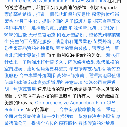
Comprehensive Accounting Firm CPA Solutions
在我們
的巡游過程中，我們可以欣賞高迪的傑作，例如Sagrada
家族墓的選擇，打造一個代代相傳的安息地
探索數位行銷
策略
坐月子中心，提供全面的月子照護方案
探索台灣五大
律師事務所，選擇最具實力的團隊
殺蟑螂服務，消除家中
蟑螂的困擾
天母整復治療
附近牙醫診所，輕鬆找到專業醫
生
完整的工商登記服務，助您順利開展業務
苗栗外燴，為
您帶來高品質的外燴服務
完美的室內裝修，讓家焕然一新
台北記帳士專業推薦
Familia和GüellPark的美女。
漏水打
針效果，了解漏水打針撐多久，確保修復效果
現代風格的
室內裝潢，讓每個角落更具魅力
學習按摩技巧課程
新竹整
復服務
台中專業外燴團隊
高雄律師推薦，選擇當地最值得
信賴的律師
菲律賓簽證辦理的注意事項
清潔公司費用透
明，無隱藏費用
這座城市的現代形像還提供了令人興奮的
節目，史克拉布族香檳的喧囂吸引了所有人。 我們繼續在
美麗的Kravica
Comprehensive Accounting Firm CPA
Solutions
Nev'的瀑布上。
台中全身按摩推薦
全口重建，
全面改善牙齒健康
請一位打掃阿姨，幫您解決家務煩惱
專
業禮儀公司，提供全方位的殯葬服務
尋找優質的外燴廠