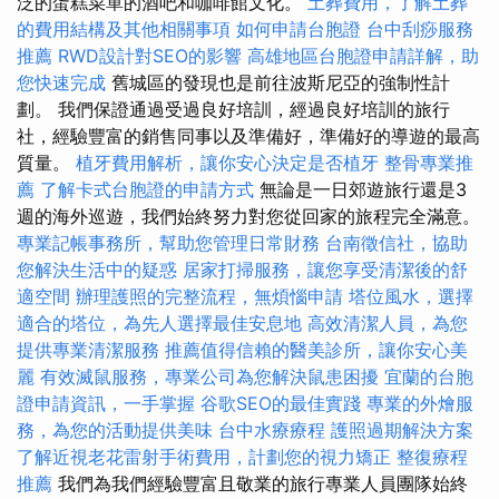
泛的蛋糕菜單的酒吧和咖啡館文化。
土葬費用，了解土葬
的費用結構及其他相關事項
如何申請台胞證
台中刮痧服務
推薦
RWD設計對SEO的影響
高雄地區台胞證申請詳解，助
您快速完成
舊城區的發現也是前往波斯尼亞的強制性計
劃。 我們保證通過受過良好培訓，經過良好培訓的旅行
社，經驗豐富的銷售同事以及準備好，準備好的導遊的最高
質量。
植牙費用解析，讓你安心決定是否植牙
整骨專業推
薦
了解卡式台胞證的申請方式
無論是一日郊遊旅行還是3
週的海外巡遊，我們始終努力對您從回家的旅程完全滿意。
專業記帳事務所，幫助您管理日常財務
台南徵信社，協助
您解決生活中的疑惑
居家打掃服務，讓您享受清潔後的舒
適空間
辦理護照的完整流程，無煩惱申請
塔位風水，選擇
適合的塔位，為先人選擇最佳安息地
高效清潔人員，為您
提供專業清潔服務
推薦值得信賴的醫美診所，讓你安心美
麗
有效滅鼠服務，專業公司為您解決鼠患困擾
宜蘭的台胞
證申請資訊，一手掌握
谷歌SEO的最佳實踐
專業的外燴服
務，為您的活動提供美味
台中水療療程
護照過期解決方案
了解近視老花雷射手術費用，計劃您的視力矯正
整復療程
推薦
我們為我們經驗豐富且敬業的旅行專業人員團隊始終