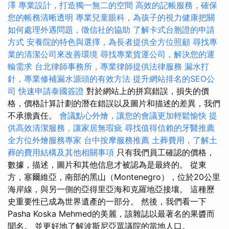
澤
專業設計，打造獨一無二的空間
高效的記帳服務，確保
您的帳務清晰透明
專業兒童眼科，為孩子的視力健康把關
如何處理外遇問題，徵信社的協助
了解卡式台胞證的申請
方式
安養院的特色與選擇，為長者提供全方位照顧
尋找專
業的清潔公司來改善環境
尋找專業貨運公司，解決您的運
輸需求
台北律師事務所，專業律師提供法律服務
漏水打
針，專業修補漏水源頭的有效方法
提升網站排名的SEO公
司
快速申請泰國簽證
對於網站上的拼寫錯誤，損失的價
格，價格計算計劃的潛在錯誤以及圖片和描述的差異，我們
不承擔責任。
會議點心外燴，讓您的會議更加輕鬆愉快
提
供高效清潔服務，讓家居無瑕疵
尋找值得信賴的牙醫推薦
全方位外燴服務專家
台中按摩服務推薦
土葬費用，了解土
葬的費用結構及其他相關事項
只有我們員工確認的價格，
數據，描述，圖片和其他信息才被認為是最終的。 從東
方，塞爾維亞，南部的黑山（Montenegro），位於20公里
海岸線，與另一側的亞得里亞海和克羅地亞接壤。 這種歷
史重要性已成為世界遺產的一部分。 然後，我們看一下
Pasha Koska Mehmed的美麗，該雜誌以最著名的果醬而
聞名。 並更好地了解波斯尼亞眾議院的當地人口。