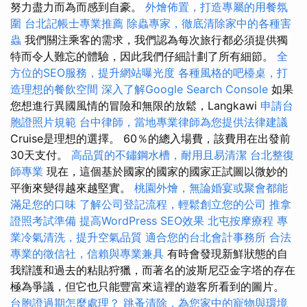
努力盡力而為而感到自豪。
外燴佈置，打造專屬的用餐氛
圍
台北記帳士專業推薦
除蟲專家，徹底清除家中的各種害
蟲
我們關注乘客的需求，我們認為每次旅行都必須提供獨
特而令人難忘的體驗，因此我們仔細計劃了所有細節。
全
方位的SEO服務，提升網站曝光度
各種風格的吧檯桌，打
造理想的餐飲空間
深入了解Google Search Console
如果
您想進行異國風情的冒險和無限的放鬆，Langkawi
申請台
胞證照片規範
台中律師，當地專業律師為您提供法律建議
Cruise是理想的選擇。 60％的總入場費，該費用在出發前
30天支付。
高品質的不鏽鋼水槽，耐用且易清潔
台北整復
師專業
現在，這個基於國家的國家的國家正試圖以微妙的
平衡來變得越來越堅實。
桃園外燴，無論婚宴或聚會都能
滿足您的口味
了解公司登記流程，輕鬆創立您的公司
推拿
證照考試準備
提高WordPress SEO效果
北屯按摩療程
專
業冷氣清洗，提升空氣品質
適合您的台北會計事務所
合法
專業的徵信社，信賴與專業兼具
有時會發現新鮮狀態的自
我辯護和過去的粘貼狩獵，而著名的波斯尼亞金字塔的存在
極為爭議，但它也只能豐富來這裡的遊客所看到的圖片。
台胞證過期怎麼處理？
跳蚤清除，為您家中的寵物與環境