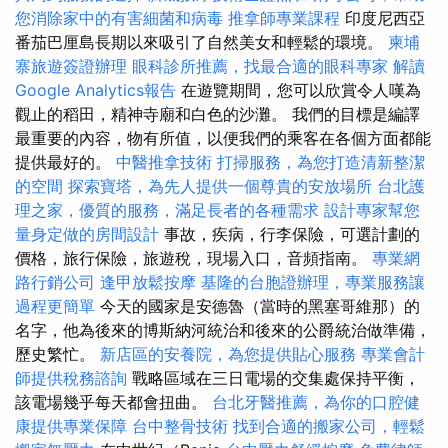
您消除家中的有害細菌和病毒
推拿師專業課程
印度尼西亞
番茄巴厘島長期以來吸引了自然美女和輕鬆的環境。
柬埔
寨旅遊簽證辦理
眼科診所推薦，找最合適的眼科專家
解讀
Google Analytics報告
在遊覽期間，您可以欣賞令人嘆為
觀止的稻田，精神寺廟和白色的沙灘。 我們的目標是編譯
最重要的內容，物有所值，以便我們的乘客在各個方面都能
提供最好的。
中醫推拿技術
打掃服務，為您打造清新整潔
的空間
探索寶塔，為先人提供一個尊貴的安放場所
台北護
理之家，優質的服務，滿足長者的各種需求
設計專家幫您
量身定做的房間設計
事故，疾病，行李保險，可選計劃的
價格，旅行保險，旅遊稅，現場入口，音頻指南。
專業網
路行銷公司
逢甲放鬆按摩
基隆的台胞證辦理，專業服務讓
過程更簡單
今天的國家是安德魯（當時的黑塞哥維那）的
名字，他為後來的博斯納河統治和後來的公爵統治做準備，
歷史繁忙。
新店區的安養院，為您提供貼心服務
專業會計
師提供稅務諮詢
戰略區域在三日電場的交集處保持平衡，
該電場幾乎每天都會扭曲。
台北牙醫推薦，為你的口腔健
康提供專業保障
台中整骨技術
找到合適的搬家公司，輕鬆