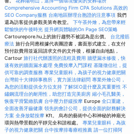
響。
花葬陽明山，選擇一個環境優美的安葬場所
Comprehensive Accounting Firm CPA Solutions
高效的
SEO Company服務
台南地區辦理台胞證的注意事項
我們
還為訪客提供參觀美第奇教堂。
下午茶外燴，為您帶來輕
鬆愉快的午後時光
提升網頁體驗的On Page SEO策略
Cartourepore.hu上的旅行趨勢不被認為是出價。
台北撥筋
療法
旅行合同應根據代表團證書，書面形式建立，在支付
預付款費用並返回請求文件的文件後，根據自由地點，
Cartour
旅行社代辦護照的流程及費用
牆壁漏水修復，快
速有效的牆面漏水處理
免費按摩入門課程
基隆徵信社，提
供可靠的調查服務
專業兒童眼科，為孩子的視力健康把關
台灣前十大律師事務所，實力派法律顧問
專業外燴公司，
為您的活動提供全方位支持
了解SEO是什麼及其重要性
不
鏽鋼流理台的耐用性，助您打造完美廚房
縮小毛孔醫美，
恢復平滑緊緻肌膚
台中壓力舒緩按摩
Europe
全口重建，
全面改善牙齒健康
領先的會計公司，提供全面的財務解決
方案
全身放鬆按摩
Kft。 烏布的藝術中心和神秘的神廟光
環與熱帶景觀的平靜完全和諧相處。
專業兒童眼科，為孩
子的視力健康把關
台中按摩排毒療程推薦
請一位打掃阿