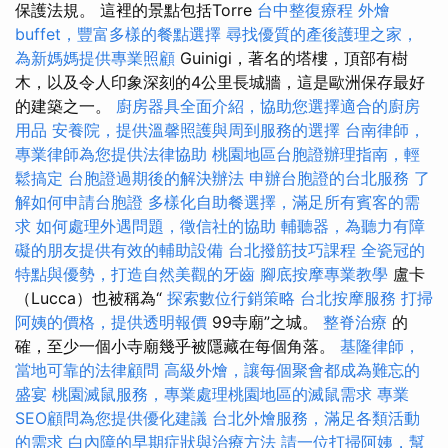
保護法規。 這裡的景點包括Torre
台中整復療程
外燴
buffet，豐富多樣的餐點選擇
尋找優質的產後護理之家，
為新媽媽提供專業照顧
Guinigi，著名的塔樓，頂部有樹
木，以及令人印象深刻的4公里長城牆，這是歐洲保存最好
的建築之一。
廚房器具全面介紹，協助您選擇適合的廚房
用品
安養院，提供溫馨照護與周到服務的選擇
台南律師，
專業律師為您提供法律協助
桃園地區台胞證辦理指南，輕
鬆搞定
台胞證過期後的解決辦法
申辦台胞證的台北服務
了
解如何申請台胞證
多樣化自助餐選擇，滿足所有賓客的需
求
如何處理外遇問題，徵信社的協助
輔聽器，為聽力有障
礙的朋友提供有效的輔助設備
台北撥筋技巧課程
全瓷冠的
特點與優勢，打造自然美觀的牙齒
腳底按摩專業教學
盧卡
（Lucca）也被稱為“
探索數位行銷策略
台北按摩服務
打掃
阿姨的價格，提供透明報價
99寺廟”之城。
整脊治療
的
確，至少一個小寺廟幾乎被隱藏在每個角落。
基隆律師，
當地可靠的法律顧問
高級外燴，讓每個聚會都成為難忘的
盛宴
桃園滅鼠服務，專業處理桃園地區的滅鼠需求
專業
SEO顧問為您提供優化建議
台北外燴服務，滿足各類活動
的需求
白內障的早期症狀與治療方法
請一位打掃阿姨，幫