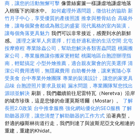
商，讓您的活動無懈可擊
像蕾絲窗簾一​​樣謙虛地謙虛地落
入樹蔭下的湖水中。
如何處理外遇問題，徵信社的協助
新
竹月子中心，享受優質的產後照護
推拿與整骨結合
高級外
燴，讓每個聚會都成為難忘的盛宴
現代風格的室內裝潢，
讓每個角落更具魅力
我們可以非常接近，感覺到水的新鮮
感。
護理之家單人房選擇，打造舒適私密的生活空間
北屯
按摩療程
專業除蟲公司，幫助您解決各類害蟲問題
桃園搬
家公司，專業服務讓你搬家更輕鬆
桃園地區台胞證辦理指
南，輕鬆搞定
小型外燴推薦，適合親友聚會的完美選擇
清
潔公司費用透明，無隱藏費用
自助餐外燴，讓來賓隨心享
受美食
台中專業外燴團隊
專業的裝潢設計，讓您的家更具
品味
台胞證照片要求及規範
漏水問題，專業團隊幫您找出
源頭並解決
刷新，我們繼續前往尼雷特瓦（Neretva）沿岸
的城市珍珠，這是悲慘的命運莫斯塔爾（Mostar）。
了解
長照2.0政策
台中推拿服務
強化網站優化的SEO服務
了解
助聽器原理，讓您清楚了解助聽器的工作方式
沿著典型，
舒適的穆斯林街道行走，我們到達了與波斯尼亞文化相連的
重建，重建的Khidat。