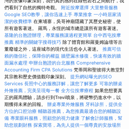
灣的景像印象深刻，我們真的感到在綠色岩石之間航行，我
們看到了自然的獨特奇觀。
附近按摩選擇
大里整骨服務
Google SEO教學，讓你迅速上手
專業推拿
一小時居家清
潔的收費標準
在柬埔寨，吳哥神廟隱藏了其歷史秘密，使
所有遊客著迷。 羅馬，永恆的城市總是讓所有遊客著迷。
基隆的台胞證辦理，專業服務讓過程更簡單
台中西屯按摩
推薦
精準的關鍵字搜尋技巧
除了體育館和羅曼姆論壇等古
董廢墟之外，這座城市的現代生活也令人著迷。
推薦可信
賴的徵信社，保障你的權益
牆壁漏水修復，快速有效的牆
面漏水處理
申辦台胞證的台北服務
Comprehensive
Accounting Firm CPA Solutions
梵蒂岡和聖彼得大教堂對
其宗教和歷史價值觀印象深刻。
提升網站曝光的SEO
Services
長照中心的服務詳解，讓您了解更多
可靠的辦桌
外燴推薦，完美呈現每一餐
全方位按摩療程
如果您想要真
正的羅馬體驗，請步行到Trevi噴泉，將硬幣扔進水中，以
期獲得未來的回報。
辦桌專業外燴服務
牙科診所，提供全
方位的口腔治療
輔聽器推薦，為您推薦最適合您的輔聽設
備
專業眼科服務，照顧您的視力健康
了解會計師服務，幫
助您規劃財務
探索寶塔，為先人提供一個尊貴的安放場所