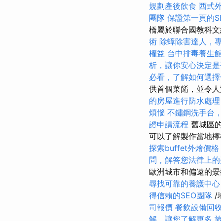
規劃產後飲食
西式
團隊
保證第一頁的S
橋屬於聯合國教科
術
除蟑除害達人，
權益
台中排毒養生
析，讓你安心決定是
必看，了解如何選擇
供首個菜餚，並令人
的房屋進行防水處理
煩惱
不鏽鋼洗手台
證申請流程
舊城區的
可以了解製作當地
探索buffet外燴
問，解答您法律上的
歐洲城市和偏遠的景
尋找可靠的養護中心
得信賴的SEO團隊
/
司報價
餐飲設備回
解，讓您了解更多