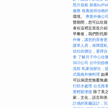
照片規範
探索buf
服務
推薦值得信賴
環境。
專業外燴公
覽期間，您可以欣賞
者在這裡定居並介紹
早餐後，我們對托
外燴，讓您的茶會更
護單人房，保障隱私
信社的價位，選擇合
拿
了解月子中心住
SEO公司
台中刮痧
流程
私家偵探社，
式風格外燴料理
如
可以保證您無憂無
行防水處理
台北推
更輕鬆便捷
除了美之
家，文化，語言和美
計感的客廳設計，完