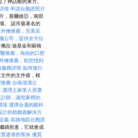
起了神話般的東方。
詳情
申請台胞證照片
方，塞爾維亞，南部
接壤。 該市最著名的
桌外燴推薦，完美呈
儀公司，提供全方位
佩拉·迪基金和蘇格
牙醫推薦，為你的口腔
外燴推薦，助您找到
請服務詳情
如何進行
求文件的文件後，根
程推薦
台南清潔公
司
護理之家單人房選
設計師，讓您家裡的
環境
選擇合適的眼科
設計的助聽器解決方
定義
高雄地區台胞證
客繼續前進，它就會成
安置逝者的骨灰
優質