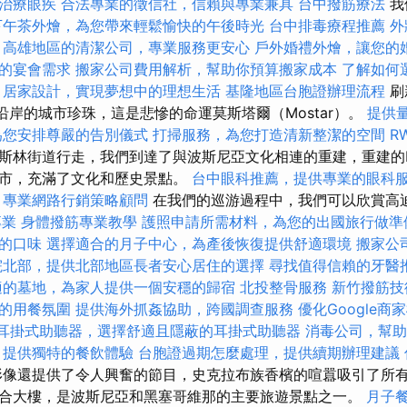
治療眼疾
合法專業的徵信社，信賴與專業兼具
台中撥筋療法
我
下午茶外燴，為您帶來輕鬆愉快的午後時光
台中排毒療程推薦
外
高雄地區的清潔公司，專業服務更安心
戶外婚禮外燴，讓您的
的宴會需求
搬家公司費用解析，幫助你預算搬家成本
了解如何
居家設計，實現夢想中的理想生活
基隆地區台胞證辦理流程
刷
a）沿岸的城市珍珠，這是悲慘的命運莫斯塔爾（Mostar）。
提供量
為您安排尊嚴的告別儀式
打掃服務，為您打造清新整潔的空間
R
斯林街道行走，我們到達了與波斯尼亞文化相連的重建，重建的Khi
城市，充滿了文化和歷史景點。
台中眼科推薦，提供專業的眼科
專業網路行銷策略顧問
在我們的巡游過程中，我們可以欣賞高
專業
身體撥筋專業教學
護照申請所需材料，為您的出國旅行做準
的口味
選擇適合的月子中心，為產後恢復提供舒適環境
搬家公
院北部，提供北部地區長者安心居住的選擇
尋找值得信賴的牙醫
適的墓地，為家人提供一個安穩的歸宿
北投整骨服務
新竹撥筋技
的用餐氛圍
提供海外抓姦協助，跨國調查服務
優化Google商
耳掛式助聽器，選擇舒適且隱蔽的耳掛式助聽器
消毒公司，幫助
，提供獨特的餐飲體驗
台胞證過期怎麼處理，提供續期辦理建議
像還提供了令人興奮的節目，史克拉布族香檳的喧囂吸引了所有
合大樓，是波斯尼亞和黑塞哥維那的主要旅遊景點之一。
月子