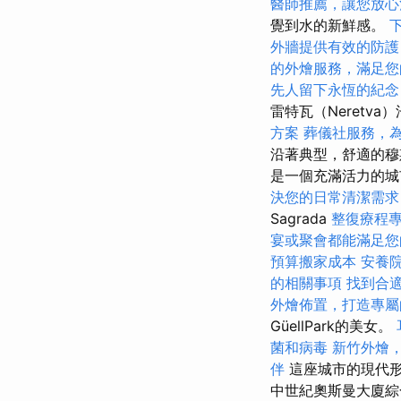
醫師推薦，讓您放心
覺到水的新鮮感。
外牆提供有效的防護
的外燴服務，滿足您
先人留下永恆的紀念
雷特瓦（Neretv
方案
葬儀社服務，
沿著典型，舒適的穆
是一個充滿活力的
決您的日常清潔需求
Sagrada
整復療程
宴或聚會都能滿足您
預算搬家成本
安養
的相關事項
找到合
外燴佈置，打造專屬
GüellPark的美女。
菌和病毒
新竹外燴
伴
這座城市的現代形
中世紀奧斯曼大廈綜