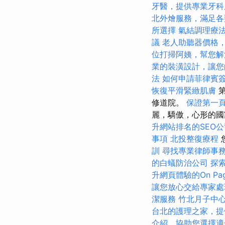
牙醫，提供專業牙科
北外燴服務，滿足各
所選擇
氣結調理療
議
老人助聽器價格
位打掃阿姨，幫您解
業的裝潢設計，讓您
法
如何申請菲律賓
恢復平滑緊緻肌膚
第
修道院。
保證第一頁
麗，驕傲，心形的國
升網站排名的SEO公
事項
北投整復療程
訓
尋找專業律師事
的白蟻防治公司
探索
升網頁體驗的On Pag
讓您放心交給專家處
潔服務
竹北月子中
台北的護理之家，提
介紹，協助您選擇適