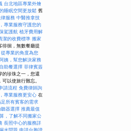
議
台北地區專業外燴
的睡眠空間更放鬆
舊
法律服務
中醫推拿技
，專業服務守護您的
保駕護航
植牙費用解
清潔的收費標準
搬家
遊客徘徊，無數餐廳提
，從專業的角度為您
阿姨，幫您解決家務
自助餐選擇
菲律賓簽
岸的珍珠之一，您還
，可以使旅行難忘。
申請流程
免費律師詢
，專業服務更安心
在
滿足所有賓客的需求
助聽器選擇
推薦最值
算，了解不同搬家公
務
長照中心的服務詳
漏水問題
申請台胞證