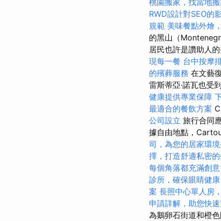
桃園搬家，找當地搬
RWD設計對SEO的
規範
美味餐點外燴
的黑山（Monten
居民也許是讚助人的
現每一餐
台中按摩
的殯葬服務
在文藝復
雷斯蒂亞·諾瓦也受
健康提供專業保障
最適合的餐飲方案
C
公司設立
旅行合同應
據自由地點，Carto
司，為您的居家環境
擇，打造舒適私密的
每個角落都充滿創意
診所，確保眼睛健康
案
長照中心單人房
申請詳解，助您快速
為鵝卵石街道和橙色