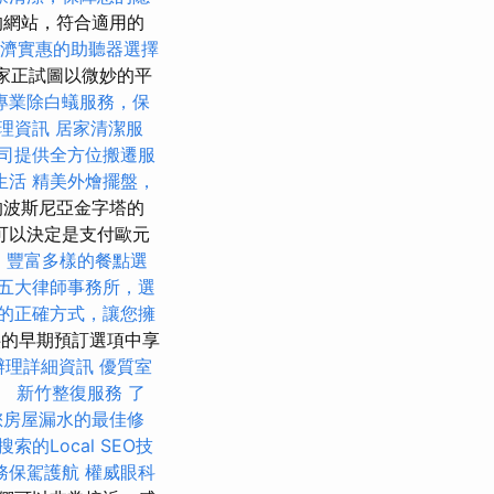
的網站，符合適用的
濟實惠的助聽器選擇
家正試圖以微妙的平
專業除白蟻服務，保
理資訊
居家清潔服
司提供全方位搬遷服
生活
精美外燴擺盤，
的波斯尼亞金字塔的
可以決定是支付歐元
et，豐富多樣的餐點選
五大律師事務所，選
的正確方式，讓您擁
l提供的早期預訂選項中享
辦理詳細資訊
優質室
上。
新竹整復服務
了
您房屋漏水的最佳修
索的Local SEO技
務保駕護航
權威眼科