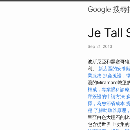
Google 
Je Tall
Sep 21, 2013
波斯尼亞和黑塞哥維
利。
新店區的安養
業服務
抓姦蒐證，
漫的Miramare城堡的
權威，專業眼科診療
拜簽證的申請方法
擇，為您節省成本
提
程
了解助聽器原理
里亞白色大理石的
包含從世界上收集