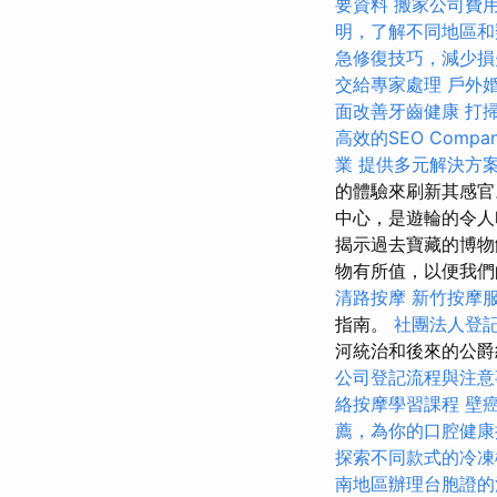
要資料
搬家公司費
明，了解不同地區和
急修復技巧，減少損
交給專家處理
戶外
面改善牙齒健康
打
高效的SEO Compa
業
提供多元解決方
的體驗來刷新其感
中心，是遊輪的令
揭示過去寶藏的博物
物有所值，以便我們
清路按摩
新竹按摩
指南。
社團法人登
河統治和後來的公
公司登記流程與注意
絡按摩學習課程
壁
薦，為你的口腔健康
探索不同款式的冷凍
南地區辦理台胞證的