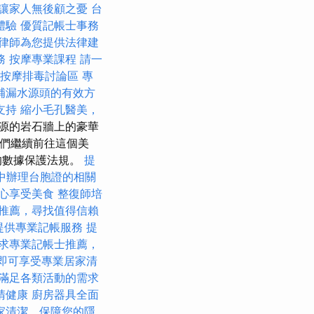
讓家人無後顧之憂
台
體驗
優質記帳士事務
律師為您提供法律建
務
按摩專業課程
請一
中按摩排毒討論區
專
補漏水源頭的有效方
支持
縮小毛孔醫美，
源的岩石牆上的豪華
們繼續前往這個美
的數據保護法規。
提
中辦理台胞證的相關
心享受美食
整復師培
推薦，尋找值得信賴
提供專業記帳服務
提
求專業記帳士推薦，
元即可享受專業居家清
滿足各類活動的需求
睛健康
廚房器具全面
家清潔，保障您的隱