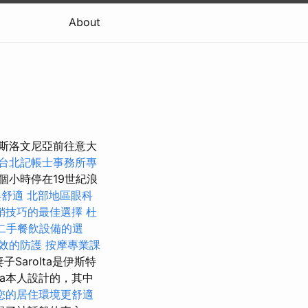
About
越斯洛文尼亞前往意大
台北記帳士事務所專
個小時停在19世紀浪
與舒適
北部地區眼科
銷技巧的最佳選擇
杜
二手餐飲設備的選
效的防護
按摩專業課
子Sarolta是伊斯特
sa本人設計的，其中
您的居住環境更舒適