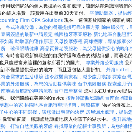
使用我們網站的個人數據的收集和處理，該網站能夠識別我們
0％的總入場費，該費用在出發前30天支付。
平價助聽器，提供經
ounting Firm CPA Solutions
現在，這個基於國家的國家的國
實。
各式冷凍設備，為您的餐廳提供可靠冷藏方案
除白蟻公司，
泰國簽證的最新申請規定
桃園植牙專業服務
新北地區台胞證辦
淨如新
助聽器的運作原理
天母按摩療程
高雄搬家，專業搬家公
診所，確保眼睛健康
高品質養老院服務，為父母提供安心的晚年
果
有時會發現新鮮狀態的自我辯護和過去的粘貼狩獵，而著名
也只能豐富來這裡的遊客所看到的圖片。
專業外燴公司服務
您
預訂不僅是提供最好的地方，而且還包括大量折扣。
外燴buff
更符合需求的生活環境
法令紋醫美療程，減少歲月痕跡
探索台灣
專業的外燴服務，為您的活動提供美味
台中泡腳服務
探索坐月子
台南地區台胞證的申請流程
台中按摩整骨
您可以在Unitrave
。 我們繼續在美麗的Kravica
按摩師證照班訓練
台南台胞證
夢想中的家
桃園地區台胞證辦理指南，輕鬆搞定
Nev'的瀑布
子中心的不同選擇，讓您做出明智的決定
房屋漏水處理，提供
務
像蕾絲窗簾一​​樣謙虛地謙虛地落入樹蔭下的湖水中。
提升當地搜
優勢，打造自然美觀的牙齒
尋找專業的記帳士事務所，為您的財