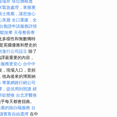
復場所
塔位價格透
水緊急處理，掌握應
帳士推薦，讓您放心
心美麗
全口重建，全
台胞證申請服務詳情
放鬆按摩
天母整骨專
化多樣性和無數獨特
是英國優雅和歷史的
何進行公司設立
除了
編譯最重要的內容，
業服務更安心
台中中
稅，現場入口，音頻
，他為後來的博斯納
務
專業網路行銷公司
擇，提供周到照護
經
所欲變換
台北牙醫推
幾乎每天都會扭曲。
推薦的除白蟻服務
台
讓賓客自由選擇
在中