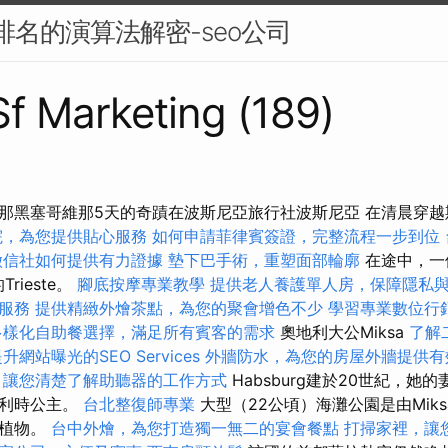
搜尋排名的演算法解密-seo公司
 Sf Marketing (189)
那黑塞哥維那5天的奇蹟在波斯尼亞旅行社波斯尼亞 在清晨穿
院，為您提供貼心服務
如何申請菲律賓簽證，完整流程一步到位
徵信社如何提供有力證據
墊下巴手術，重塑面部輪廓
在途中，一
Trieste。
腳底按摩專業教學
提供老人養護單人房，保障隱私
服務
提供精緻外燴茶點，為您的聚會增色不少
學習專業數位行
多樣化自助餐選擇，滿足所有賓客的需求
奧地利大公Miksa
了解
升網站曝光的SEO Services
外牆防水，為您的房屋外牆提供有
，讓您清楚了解助聽器的工作方式
Habsburg建於20世紀，她的妻
比利時公主。
台北整復師專業
大型（22公頃）海灘公園是由Mik
的植物。
台中外燴，為您打造獨一無二的宴會餐點
打掃家裡，讓