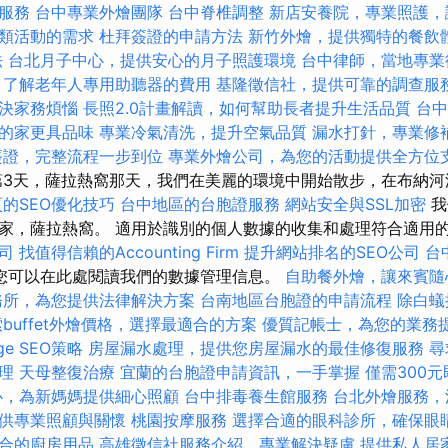
服務
台中專業外燴團隊
台中脊椎調整
新店安養院，專業照護，
類活動的需求
杜拜簽證的申請方法
新竹外燴，提供獨特的餐飲
法
台北月子中心，提供安心的月子照護環境
台中律師，當地專業
，了解老年人專用助聽器的費用
基隆徵信社，提供可靠的調查服
決家務煩惱
長照2.0計畫解讀，如何幫助長者提升生活品質
台
的家更具品味
專業冷氣清洗，提升空氣品質
漏水打針，專業修
簽證，完整流程一步到位
專業外燴公司，為您的活動提供全方位
3天，薩拉熱窩那天，我們在美麗的環境中開始散步，在布納河
的SEO優化技巧
台中地區的台胞證服務
網站安全與SSL加密
我
家，薩拉熱窩。 適用於識別的個人數據的收集和處理符合適用
司
找值得信賴的Accounting Firm
提升網站排名的SEO公司
台
您可以在此處閱讀我們的數據管理信息。
自助餐外燴，讓來賓隨
務所，為您提供法律解決方案
台南地區台胞證的申請流程
除白蟻
buffet外燴價格，選擇最適合的方案
優質記帳士，為您的業務
e SEO策略
房屋漏水處理，提供您房屋漏水的最佳修復服務
尋
理
天母整復治療
宜蘭的台胞證申請資訊，一手掌握
僅需300
心，為新媽媽提供細心照顧
台中排毒養生館服務
台北外燴服務，
供專業照顧與關懷
桃園按摩服務
選擇合適的眼科診所，確保眼
合的廚房用品
高雄徵信社服務介紹，專業解決疑慮
提供私人居