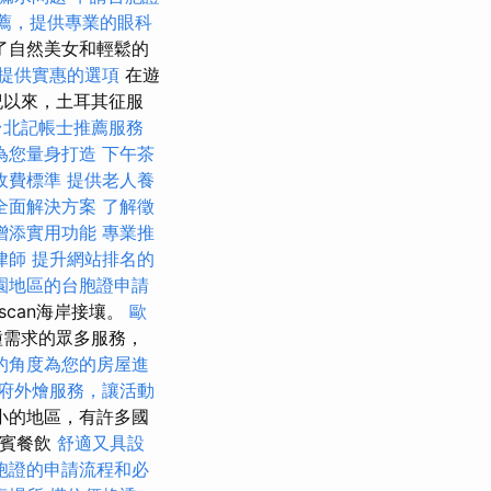
薦，提供專業的眼科
了自然美女和輕鬆的
提供實惠的選項
在遊
紀以來，土耳其征服
台北記帳士推薦服務
為您量身打造
下午茶
收費標準
提供老人養
全面解決方案
了解徵
增添實用功能
專業推
律師
提升網站排名的
園地區的台胞證申請
Tuscan海岸接壤。
歐
種需求的眾多服務，
的角度為您的房屋進
府外燴服務，讓活動
小的地區，有許多國
貴賓餐飲
舒適又具設
胞證的申請流程和必