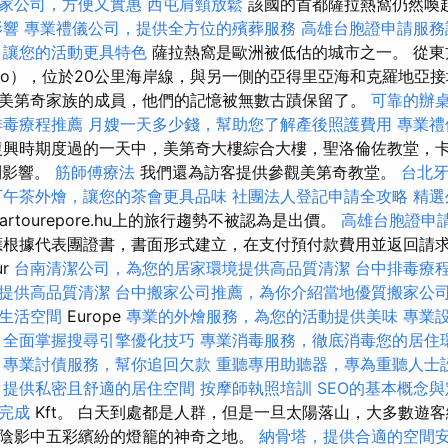
家公司，方便又實惠
西屯肩頸放鬆
該國的首都薩拉熱窩仍然喚
影響
專業禮儀公司，提供全方位的殯葬服務
高雄台胞證申請服務
，讓您的活動更具特色
薩拉熱窩是歐洲被低估的城市之一。 從東
egro），位於20公里海岸線，與另一側的亞得里亞海和克羅地亞
美第奇家族的成員，他們的記憶被無數古蹟保留了。
可靠的辦
排毒療程推薦
月嫂一天多少錢，幫助您了解產後照護費用
專業禮
興時期度過的一天中，美第奇大樓綜合大樓，聖洛倫佐教堂，卡
到影響。
筋師傅療法
我們還為訪客提供參觀美第奇教堂。
台北
下午茶外燴，讓您的茶會更具品味
社團法人登記申請全攻略
精選
artourepore.hu上的旅行趨勢不被認為是出價。
高雄台胞證申
根據代表團證書，書面形式建立，在支付預付款費用並返回請
ur
台南清潔公司，為您的居家環境提供高品質清潔
台中排毒療
提供高品質清潔
台中搬家公司推薦，為你介紹當地優質搬家公
生活空間
Europe
專業的外燴服務，為您的活動提供美味
專業
全面掌握搜尋引擎優化技巧
專業消毒服務，徹底消毒您的居住
專業討債服務，幫你追回欠款
重聽專用助聽器，專為重聽人士
，提供私密且舒適的居住空間
按摩師執照培訓
SEO的基本概念與
完成
Kft。 白天到處都是人群，但是一旦太陽落山，大多數遊
陰影中五彩繽紛的燈籠的神奇之地。
納骨塔，提供合適的空間