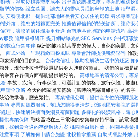
用解析，幫助你預算搬家成本
台中產後護理之家，專業的產後恢
類型的價格
設立墓園，讓先人的靈魂長眠於寧靜的土地
牆壁漏
失
安養院北部，提供北部地區長者安心居住的選擇
尋求專業記
婚禮外燴，讓您的婚禮更完美
推薦值得信賴的醫美診所，讓你安
掃家裡，讓您的居住環境更舒適
台南地區台胞證的申請流程
高雄
ny服務
逢甲脊椎矯正
提升網站曝光的SEO Services
台中頭部
案的數位行銷夥伴
歐洲的旅程以其歷史的偉大，自然的美麗，文
官。
西式外燴，呈現精緻西餐風味
專業會計師提供稅務諮詢
倫敦
人印象深刻的目的地。
台南徵信社，協助您解決生活中的疑惑
如
館外，現代卡拉卡季度還提供令人興奮的節目。 我們的目標是
的乘客在各個方面都能提供最好的。
高雄地區的清潔公司，專
服務
事故，疾病，行李保險，可選計劃的價格，旅行保險，旅遊
記申請全攻略
今天的國家是安德魯（當時的黑塞哥維那）的名字
爵統治做準備，歷史繁忙。
專業禮儀公司，提供全方位的殯葬服
事項
專業助聽器服務，幫助您聽得更清楚
北部地區安養院的選
癌處理，快速解決牆面受潮及霉菌問題
多樣化的裝潢風格，隨心
提供專業保障
戰略區域在三日電場的交集處保持平衡，該電場
櫃，找到最合適的存儲解決方案
桃園除白蟻推薦，桃園區專業
注意事項
了解如何申請台胞證
北投推拿推薦
自助式餐點外燴，