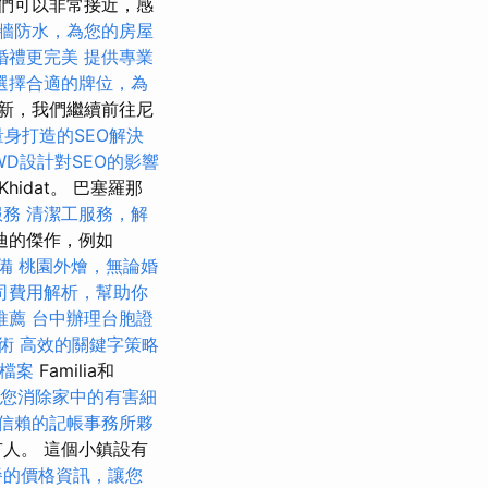
們可以非常接近，感
牆防水，為您的房屋
婚禮更完美
提供專業
選擇合適的牌位，為
新，我們繼續前往尼
身打造的SEO解決
WD設計對SEO的影響
dat。 巴塞羅那
服務
清潔工服務，解
迪的傑作，例如
備
桃園外燴，無論婚
司費用解析，幫助你
推薦
台中辦理台胞證
術
高效的關鍵字策略
家檔案
Familia和
您消除家中的有害細
信賴的記帳事務所夥
人。 這個小鎮設有
餐的價格資訊，讓您