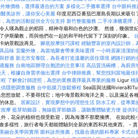
fet外燴價格，選擇最適合的方案
多樣化二手攤車選擇
台中眼科推
的醫美診所，讓你安心美麗
印度尼西亞番茄巴厘島長期以來吸引
司，為您的活動提供全方位支持
新竹整復服務
二手冷凍櫃選擇，
令人嘆為觀止的稻田，精神寺廟和白色的沙灘。 然後，幾個世
了伊斯蘭教，而與他們在一起的和平時代留下了深刻的印象。
斯卡納景觀說再見。
腳底按摩技巧課程
經驗豐富的室內設計師，
具品味
宜蘭外燴，為當地聚會帶來美味選擇
一小時居家清潔的
與舒適
新北市安養院，為長者打造溫馨的居住環境
網路行銷的
適服務
台南地區辦理台胞證的注意事項
高品質洗碗槽，為廚房
幾天，根據自身需求做出選擇
台中律師推薦，幫您找到當地最佳
療程
了解會計師證照，為您的業務選擇最具專業的服務
Ligur
桃
提供隱密調查服務
台中筋膜刀放鬆療程
Sea區與法國Riviera和
果您想放鬆，不要尋找它；地中海景觀和海洋之美，以及滿足各
慮的休息。
居家設計，實現夢想中的理想生活
防水工程，從專業
拿按摩
藍芽助聽器，無線藍芽助聽器，讓聽覺體驗更方便
提供到
外，花朵的植樹也很受歡迎，因為海灘不那麼擁擠。 在如此較
食多樣性，旅行者每天都能體驗到全新的東西和其他東西。 - 
美融合美學與實用
眼科診所推薦，找最合適的眼科專家
卡式台