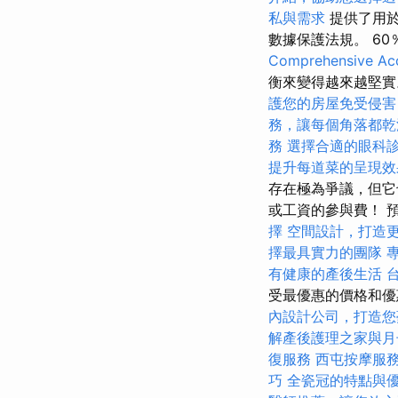
私與需求
提供了用於
數據保護法規。 6
Comprehensive Acc
衡來變得越來越堅
護您的房屋免受侵害
務，讓每個角落都乾
務
選擇合適的眼科
提升每道菜的呈現效
存在極為爭議，但它
或工資的參與費！ 
擇
空間設計，打造
擇最具實力的團隊
有健康的產後生活
受最優惠的價格和優惠
內設計公司，打造您
解產後護理之家與月
復服務
西屯按摩服
巧
全瓷冠的特點與