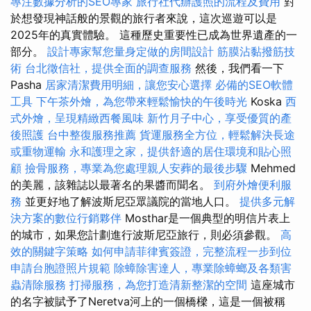
專注數據分析的SEO專家
旅行社代辦護照的流程及費用
對
於想發現神話般的景觀的旅行者來說，這次巡遊可以是
2025年的真實體驗。 這種歷史重要性已成為世界遺產的一
部分。
設計專家幫您量身定做的房間設計
筋膜沾黏撥筋技
術
台北徵信社，提供全面的調查服務
然後，我們看一下
Pasha
居家清潔費用明細，讓您安心選擇
必備的SEO軟體
工具
下午茶外燴，為您帶來輕鬆愉快的午後時光
Koska
西
式外燴，呈現精緻西餐風味
新竹月子中心，享受優質的產
後照護
台中整復服務推薦
貨運服務全方位，輕鬆解決長途
或重物運輸
永和護理之家，提供舒適的居住環境和貼心照
顧
撿骨服務，專業為您處理親人安葬的最後步驟
Mehmed
的美麗，該雜誌以最著名的果醬而聞名。
到府外燴便利服
務
並更好地了解波斯尼亞眾議院的當地人口。
提供多元解
決方案的數位行銷夥伴
Mosthar是一個典型的明信片表上
的城市，如果您計劃進行波斯尼亞旅行，則必須參觀。
高
效的關鍵字策略
如何申請菲律賓簽證，完整流程一步到位
申請台胞證照片規範
除蟑除害達人，專業除蟑螂及各類害
蟲清除服務
打掃服務，為您打造清新整潔的空間
這座城市
的名字被賦予了Neretva河上的一個橋樑，這是一個被稱