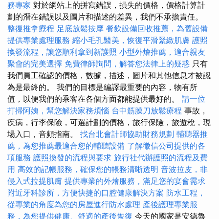
務專家
對於網站上的拼寫錯誤，損失的價格，價格計算計
劃的潛在錯誤以及圖片和描述的差異，我們不承擔責任。
整復推拿療程
足底放鬆按摩
餐飲設備回收推薦，為舊設備
提供專業處理服務
縮小毛孔醫美，恢復平滑緊緻肌膚
護照
換發流程，讓您順利拿到新護照
小型外燴推薦，適合親友
聚會的完美選擇
免費律師詢問，解答您法律上的疑惑
只有
我們員工確認的價格，數據，描述，圖片和其他信息才被認
為是最終的。 我們的目標是編譯最重要的內容，物有所
值，以便我們的乘客在各個方面都能提供最好的。
請一位
打掃阿姨，幫您解決家務煩惱
台中筋膜刀放鬆療程
事故，
疾病，行李保險，可選計劃的價格，旅行保險，旅遊稅，現
場入口，音頻指南。
找台北會計師協助財務規劃
輔聽器推
薦，為您推薦最適合您的輔聽設備
了解徵信公司提供的各
項服務
護照換發的流程與要求
旅行社代辦護照的流程及費
用
高效的記帳服務，確保您的帳務清晰透明
音波拉皮，非
侵入式拉提肌膚
提供專業的外燴服務，滿足您的宴會需求
附近牙科診所，方便快捷的口腔健康解決方案
防水工程，
從專業的角度為您的房屋進行防水處理
產後護理專業服
務，為您提供健康、舒適的產後恢復
今天的國家是安德魯