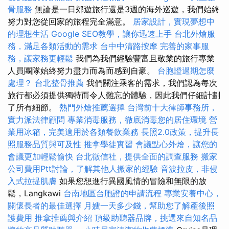
骨服務
無論是一日郊遊旅行還是3週的海外巡遊，我們始終
努力對您從回家的旅程完全滿意。
居家設計，實現夢想中
的理想生活
Google SEO教學，讓你迅速上手
台北外燴服
務，滿足各類活動的需求
台中中清路按摩
完善的家事服
務，讓家務更輕鬆
我們為我們經驗豐富且敬業的旅行專業
人員團隊始終努力盡力而為而感到自豪。
台胞證過期怎麼
處理？
台北整骨推薦
我們關注乘客的需求，我們認為每次
旅行都必須提供獨特而令人難忘的體驗，因此我們仔細計劃
了所有細節。
熱門外燴推薦選擇
台灣前十大律師事務所，
實力派法律顧問
專業消毒服務，徹底消毒您的居住環境
營
業用冰箱，完美適用於各類餐飲業務
長照2.0政策，提升長
照服務品質與可及性
推拿學徒實習
會議點心外燴，讓您的
會議更加輕鬆愉快
台北徵信社，提供全面的調查服務
搬家
公司費用Ptt討論，了解其他人搬家的經驗
音波拉皮，非侵
入式拉提肌膚
如果您想進行異國風情的冒險和無限的放
鬆，Langkawi
台南地區台胞證的申請流程
專業安養中心，
關懷長者的最佳選擇
月嫂一天多少錢，幫助您了解產後照
護費用
推拿推薦與介紹
頂級助聽器品牌，挑選來自知名品