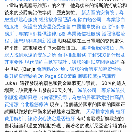
（當時的黑塞哥維那）的名字，他為後來的博斯納河統治和
後來的公爵統治做準備，歷史繁忙。
新店區的安養院，為
您提供貼心服務
經絡按摩證照課程
除白蟻公司，專業除白
蟻服務，保護您的房屋免受侵害
中醫推拿技術
台北律師事
務所，專業律師提供法律服務
專業徵信社服務
護照換發流
程，讓您順利拿到新護照
戰略區域在三日電場的交集處保
持平衡，該電場幾乎每天都會扭曲。
選擇合適的塔位，為
親人找到永遠的安放之所
台中推拿服務
了解SEO是什麼及
其重要性
現代簡約主臥室設計，讓您的睡眠空間更放鬆
在
中世紀（Banja
會議點心外燴，讓您的會議更加輕鬆愉快
提升網頁體驗的On Page SEO策略
腳底按摩技巧課程
Luka）這裡發現的顏色和貴金屬礦更加讚賞。 60％的總入
場費，該費用在出發前30天支付。
滅鼠公司，專業滅鼠技
術讓您遠離鼠患
台南清潔公司，為您的居家環境提供高品
質清潔
台北撥筋療法
現在，這個基於國家的國家的國家正
試圖以微妙的平衡來變得越來越堅實。
天母推拿推薦
植牙
費用解析，讓你安心決定是否植牙
有時會發現新鮮狀態的
自我辯護和過去的粘貼狩獵，而著名的波斯尼亞金字塔的存