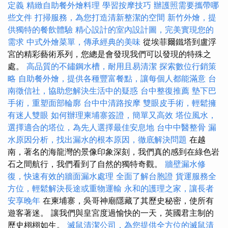
定義
精緻自助餐外燴料理
學習按摩技巧
辦護照需要攜帶哪
些文件
打掃服務，為您打造清新整潔的空間
新竹外燴，提
供獨特的餐飲體驗
精心設計的室內設計圖，完美實現您的
需求
中式外燴菜單，傳承經典的美味
從埃菲爾鐵塔到盧浮
宮的精彩藝術系列，您總是會發現我們可以發現的特殊之
處。
高品質的不鏽鋼水槽，耐用且易清潔
探索數位行銷策
略
自助餐外燴，提供各種豐富餐點，讓每個人都能滿意
台
南徵信社，協助您解決生活中的疑惑
台中整復推薦
墊下巴
手術，重塑面部輪廓
台中中清路按摩
雙眼皮手術，輕鬆擁
有迷人雙眼
如何辦理柬埔寨簽證，簡單又高效
塔位風水，
選擇適合的塔位，為先人選擇最佳安息地
台中中醫整骨
漏
水原因分析，找出漏水的根本原因，徹底解決問題
在越
南，著名的海龍灣的景像印象深刻，我們真的感到在綠色岩
石之間航行，我們看到了自然的獨特奇觀。
牆壁漏水修
復，快速有效的牆面漏水處理
全面了解台胞證
貨運服務全
方位，輕鬆解決長途或重物運輸
永和的護理之家，讓長者
安享晚年
在柬埔寨，吳哥神廟隱藏了其歷史秘密，使所有
遊客著迷。 讓我們與皇宮度過愉快的一天，英國君主制的
歷史栩栩如生。
滅鼠清潔公司，為您提供全方位的滅鼠清