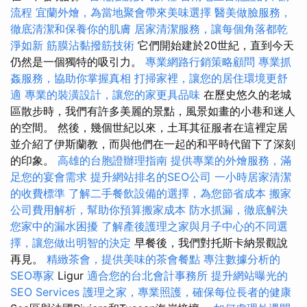
流程
宜蘭外燴，為當地聚會帶來美味選擇
醫美做臉服務，
徹底清潔和保養你的肌膚
居家清潔服務，讓每個角落都乾
淨如新
筋膜沾黏撥筋技術
它們開始建於20世紀，直到今天
仍然是一個獨特的吸引力。
專業網路行銷策略顧問
專業抓
姦服務，協助你掌握真相
打掃家裡，讓您的居住環境更舒
適
專業的裝潢設計，讓您的家更具品味
在歷史悠久的老城
區散步時，我們有許多美麗的景點，風景如畫的小巷和迷人
的空間。 然後，幾個世紀以來，土耳其征服者在這裡定居
並介紹了伊斯蘭教，而與他們在一起的和平時代留下了深刻
的印象。
高雄的台胞證辦理指南
提供專業的外燴服務，滿
足您的宴會需求
提升網站排名的SEO公司
一小時居家清潔
的收費標準
了解二手餐飲設備的選擇，為您節省成本
搬家
公司費用解析，幫助你預算搬家成本
防水抓漏，徹底解決
您家中的漏水困擾
了解產後護理之家與月子中心的不同選
擇，讓您做出明智的決定
早餐後，我們對托斯卡納景觀說
再見。
精緻茶會，提供美味的茶會餐點
專注數據分析的
SEO專家
Ligur
適合您的台北會計事務所
提升網站曝光的
SEO Services
護理之家，專業照護，確保每位長者的健康