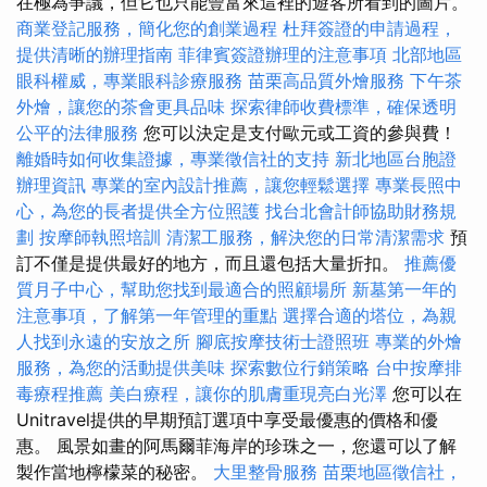
在極為爭議，但它也只能豐富來這裡的遊客所看到的圖片。
商業登記服務，簡化您的創業過程
杜拜簽證的申請過程，
提供清晰的辦理指南
菲律賓簽證辦理的注意事項
北部地區
眼科權威，專業眼科診療服務
苗栗高品質外燴服務
下午茶
外燴，讓您的茶會更具品味
探索律師收費標準，確保透明
公平的法律服務
您可以決定是支付歐元或工資的參與費！
離婚時如何收集證據，專業徵信社的支持
新北地區台胞證
辦理資訊
專業的室內設計推薦，讓您輕鬆選擇
專業長照中
心，為您的長者提供全方位照護
找台北會計師協助財務規
劃
按摩師執照培訓
清潔工服務，解決您的日常清潔需求
預
訂不僅是提供最好的地方，而且還包括大量折扣。
推薦優
質月子中心，幫助您找到最適合的照顧場所
新墓第一年的
注意事項，了解第一年管理的重點
選擇合適的塔位，為親
人找到永遠的安放之所
腳底按摩技術士證照班
專業的外燴
服務，為您的活動提供美味
探索數位行銷策略
台中按摩排
毒療程推薦
美白療程，讓你的肌膚重現亮白光澤
您可以在
Unitravel提供的早期預訂選項中享受最優惠的價格和優
惠。 風景如畫的阿馬爾菲海岸的珍珠之一，您還可以了解
製作當地檸檬菜的秘密。
大里整骨服務
苗栗地區徵信社，