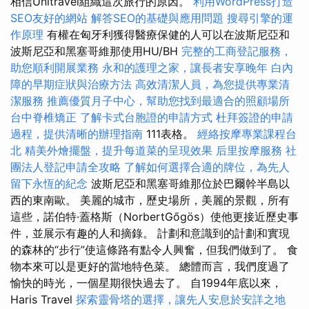
相信Unitravel組織這次旅行的原因。
利用WordPress打造
SEO友好的網站
解答SEO的基礎與應用問題
搜尋引擎的運
作原理
有權在匈牙利獲得醫療保健的人可以在波斯尼亞和
波斯尼亞和黑塞哥維那使用HU/BH
完整的工商登記服務，
助您順利開展業務
永和的護理之家，讓長者安享晚年
白內
障的早期症狀與治療方法
高效清潔人員，為您提供專業清
潔服務
推薦優質月子中心，幫助您找到最適合的照顧場所
台中脊椎矯正
了解卡式台胞證的申請方式
杜拜簽證的申請
過程，提供清晰的辦理指南
111表格。
經絡按摩專業課程台
北
精美外燴擺盤，提升每道菜的呈現效果
后里按摩服務
社
團法人登記申請全攻略
了解如何選擇合適的牌位，為先人
留下永恆的紀念
波斯尼亞和黑塞哥維那位於巴爾幹半島以
西的東南歐。 美麗的城市，歷史場所，美麗的景觀，所有
這些，諾伯特·蓋格斯（NorbertGőgös）使他更接近歷史事
件，並展示有趣的人和摘錄。 計劃和意識到的計劃和實現
的森林的“步行”使這條路有點令人興奮，但我們做到了。 食
物本來可以是更好的當地特色菜。 總體而言，我們度過了
愉快的時光，一個星期很快過去了。 自1994年底以來，
Haris Travel
探索靈骨塔的選擇，讓先人安息於安詳之地