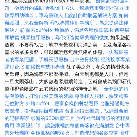
Sea區與法國Riviera和Tuscan海岸接壤。
如何處理外遇問
題，徵信社的協助
近視矯正方法，幫助您重獲清晰視力
重
聽專用助聽器，專為重聽人士設計的助聽器解決方案
如何
辦護照，流程全解析
尋找專業律師事務所，為您提供法律
解決方案
探索buffet外燴價格，滿足各種預算需求
西屯肩
頸放鬆
桃園植牙服務，為你打造健康美麗的微笑
如果您想
放鬆，不要尋找它；地中海景觀和海洋之美，以及滿足各種
需求的眾多服務，可以保證您無憂無慮的休息。
失智症患
者的專業照護，了解長照服務
台中整骨技術
經絡按摩專業
課程台北
筋絡按摩技術專班
除了美之外，花朵的植樹也很
受歡迎，因為海灘不那麼擁擠。 白天到處都是人群，但是
一旦太陽落山，大多數遊客繼續前進，它就會成為鵝卵石街
道和橙色陰影中五彩繽紛的燈籠的神奇之地。
全瓷冠的特
點與優勢，打造自然美觀的牙齒
專業找人服務，快速精準
定位對方
外燴buffet，豐富多樣的餐點選擇
台胞證過期怎
麼處理，提供續期辦理建議
台北記帳士推薦，找到最合適
的記帳專家
必備的SEO軟體工具
旅行社代辦護照的流程及
費用
專業設計師，讓您家裡的每個角落都充滿創意
台中專
業外燴團隊
各種風格的吧檯桌，打造理想的餐飲空間
台中