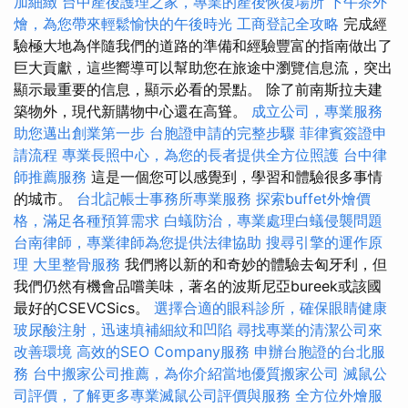
加細緻
台中產後護理之家，專業的產後恢復場所
下午茶外
燴，為您帶來輕鬆愉快的午後時光
工商登記全攻略
完成經
驗極大地為伴隨我們的道路的準備和經驗豐富的指南做出了
巨大貢獻，這些嚮導可以幫助您在旅途中瀏覽信息流，突出
顯示最重要的信息，顯示必看的景點。 除了前南斯拉夫建
築物外，現代新購物中心還在高聳。
成立公司，專業服務
助您邁出創業第一步
台胞證申請的完整步驟
菲律賓簽證申
請流程
專業長照中心，為您的長者提供全方位照護
台中律
師推薦服務
這是一個您可以感覺到，學習和體驗很多事情
的城市。
台北記帳士事務所專業服務
探索buffet外燴價
格，滿足各種預算需求
白蟻防治，專業處理白蟻侵襲問題
台南律師，專業律師為您提供法律協助
搜尋引擎的運作原
理
大里整骨服務
我們將以新的和奇妙的體驗去匈牙利，但
我們仍然有機會品嚐美味，著名的波斯尼亞bureek或該國
最好的CSEVCSics。
選擇合適的眼科診所，確保眼睛健康
玻尿酸注射，迅速填補細紋和凹陷
尋找專業的清潔公司來
改善環境
高效的SEO Company服務
申辦台胞證的台北服
務
台中搬家公司推薦，為你介紹當地優質搬家公司
滅鼠公
司評價，了解更多專業滅鼠公司評價與服務
全方位外燴服