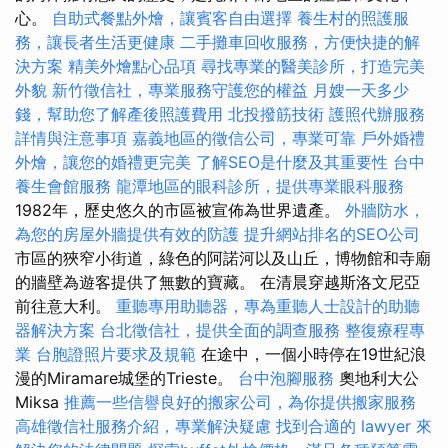
心。
自助式餐點外燴，讓賓客自由選擇
養生村的照護服
務，讓長者生活更健康
二手攤車回收服務，方便快捷的解
決方案
精美外燴點心品項
尋找專業的醫美診所，打造完美
外貌
新竹徵信社，專業服務守護您的權益
月嫂一天多少
錢，幫助您了解產後照護費用
北投撥筋技術
護照代辦服務
詳情與注意事項
嘉義地區的徵信公司，專業可靠
戶外婚禮
外燴，讓您的婚禮更完美
了解SEO是什麼及其重要性
台中
養生會館服務
龍潭地區的眼科診所，提供專業眼科服務
1982年，歷史悠久的市區被宣佈為世界遺產。
外牆防水，
為您的房屋外牆提供有效的防護
提升網站排名的SEO公司
市區的狹窄小街道，綠色的阿諾河以及山丘，博物館和寺廟
的牆壁為遊客提供了無數的寶藏。 在清晨穿越斯洛文尼亞
前往意大利。
重聽專用助聽器，專為重聽人士設計的助聽
器解決方案
台北徵信社，提供全面的調查服務
整復療程專
業
台胞證照片要求及規範
在途中，一個小時停在19世紀浪
漫的Miramare城堡的Trieste。
台中泡腳服務
奧地利大公
Miksa
推薦一些信譽良好的搬家公司，為你提供搬家服務
高雄徵信社服務介紹，專業解決疑慮
找到合適的 lawyer 來