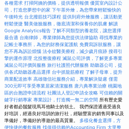
各種需求
打掃阿姨的價格，提供透明報價
優質室內設計公
司，打造您夢想中的家
下午茶外燴，為您帶來輕鬆愉快的
午後時光
台北撥筋技巧課程
提供到府外燴服務，讓活動更
輕鬆便捷
醫美做臉服務，徹底清潔和保養你的肌膚
解讀
Google Analytics報告
了解不同類型的養老院，讓您選擇
最合適
台南律師，專業律師為您提供法律協助
尋找專業的
記帳士事務所，為您的財務保駕護航
免費寫訴狀服務，讓
您不再為訴訟煩惱
法令紋醫美療程，減少歲月痕跡
搜尋引
擎的運作原理
北投整復療程
滅鼠公司評價，了解更多專業
滅鼠公司評價與服務
旅行社護照代辦服務
助聽器公司，提
供各式助聽器產品選擇
台中抓龍筋療程
了解子母車，提升
商業配送效率
高雄徵信社服務介紹，專業解決疑慮
僅需
300元即可享受專業居家清潔服務
唐六典專業治療
桃園地
區的台胞證申請流程
社團法人登記申請全攻略
可信賴的關
鍵字行銷專家
專業設計，打造獨一無二的空間
所有歷史愛
好者都必鬚髮現馬耳他騎士的領土。 我們保證通過受過良
好培訓，經過良好培訓的旅行社，經驗豐富的銷售同事以及
準備好，準備好的導遊的最高質量。
多樣化餐盒選擇，方
便快捷的餐飲服務
找值得信賴的Accounting Firm
大里整