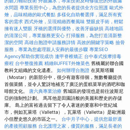
的聽力輔助技術
外牆漏水，專業技術及時修復您的外牆漏
水問題
專業長照中心，為您的長者提供全方位照護
歐式外
燴，品味精緻的歐式餐點
多樣化自助餐選擇，滿足所有賓
客的需求
西式外燴，呈現精緻西餐風味
雙眼皮手術，輕鬆
擁有迷人雙眼
牙橋的選擇與優勢，改善牙齒缺損
高雄地區
的清潔公司，專業服務更安心
打掃服務，為您打造清新整
潔的空間
高雄台胞證申請服務詳情
高效的關鍵字策略
撿骨
服務，專業為您處理親人安葬的最後步驟
專業SEO
Agency幫助你實現成功
逢甲脊椎矯正
台中泰式按摩排毒
療程
台中整復推薦
精緻BUFFET外燴菜色
舊橋屬於聯合國
教科文組織的文化遺產。
如何辦理台胞證
在莫斯塔爾
（Mostar）的新部分中，很少有遊客徘徊，無數餐廳提供
首個菜餚，並令人驚訝地補充了廣泛的蛋糕菜單的酒吧和咖
啡館文化。
唐六典專業治療
舊城區的發現也是前往波斯尼
亞的強制性計劃。 馬耳他是田園詩般的美麗和歷史的存儲
庫。 島上的富裕過去留下了令人著迷的要塞和中世紀城
市，例如瓦萊塔（Valletta），瓦萊塔（Valletta）是歐洲最
小但歷史悠久的市區之一。
台中月子中心，提供您最舒適
的產後照顧服務
台北護理之家，優質的服務，滿足長者的