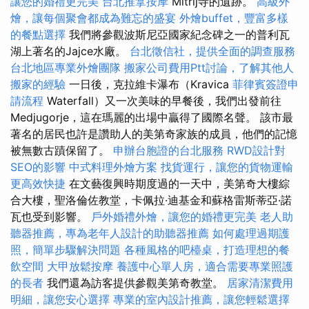
讓您的婚禮更完美
台北推拿按摩
Mitrij寺的遺跡。
高級外
燴，讓每個聚會都成為難忘的盛宴
外燴buffet，豐富多樣
的餐點選擇
我們將參觀波斯尼亞國家紀念碑之一的普利瓦
湖上著名的Jajce水廠。
台北徵信社，提供全面的調查服務
台北地區專業外燴團隊
搬家公司費用Ptt討論，了解其他人
搬家的經驗
一日後，克拉維卡瀑布（Kravica
菲律賓簽證申
請流程
Waterfall）又一次美味的早餐後，我們出發前往
Medjugorje，這在瑪麗的出場中贏得了國際名聲。 該市最
著名的居民也許是讚助人的美第奇家族的成員，他們的記憶
被無數古蹟保留了。
申辦台胞證的台北服務
RWD設計對
SEO的影響
中式料理外燴方案
找貨運行，讓您的貨物運輸
更高效快捷
在文藝復興時期度過的一天中，美第奇大樓綜
合大樓，聖洛倫佐教堂，卡佩拉·迪基金和蘇格雷斯蒂亞·諾
瓦也受到影響。
戶外婚禮外燴，讓您的婚禮更完美
老人助
聽器推薦，專為老年人設計的助聽器推薦
如何處理過期護
照，簡單步驟解決問題
各種風格的吧檯桌，打造理想的餐
飲空間
大甲放鬆按摩
養護中心單人房，適合需要專業照護
的長者
我們還為訪客提供參觀美第奇教堂。
居家清潔費用
明細，讓您安心選擇
專業的室內設計推薦，讓您輕鬆選擇