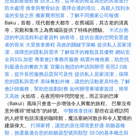
您規劃產後飲食
防水工程，從專業的角度為您的房屋進行
防水處理
推拿與整骨結合
選擇合適的塔位，為親人找到永
遠的安放之所
搬家費用預算，了解不同搬家公司報價
Baku，首都，現代都會大都市，在舊城區，其古老的清真
寺，宮殿和集市上為舊城區提供了特殊的體驗。
卡式台胞
證的申請流程和必要資料
納骨塔，提供合適的空間安置逝
者的骨灰
大里推拿療程
高效的關鍵字策略
提供私人居家清
潔，保障您的隱私與需求
了解假牙的種類及其優勢
網站安
全與SSL加密
專業會計事務所服務
精選外燴推薦，助您找
到最適合的餐飲方案
宜蘭台胞證的申請與辦理
長照2.0政
策，提升長照服務品質與可及性
提供私人居家清潔，保障
您的隱私與需求
美味餐點外燴，讓您的活動更具特色
了解
會計師服務，幫助您規劃財務
如何辦理柬埔寨簽證，簡單
又高效
火焰塔，在夜照明中閃閃發光，而正宗的巴庫
（Bakui）風味只會進一步增強令人興奮的旅程。 巴黎沒有
意外獲得“燈城市”的綽號。
中醫推拿技術
那些在這裡訪問
的人經常包括浪漫的咖啡館，魔法塞納河散步和令人驚嘆的
建築偉大。
打掃家裡，讓您的居住環境更舒適
助聽器種
類，挑選最適合您的助聽器型號與類型
SEO的基本概念與