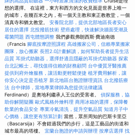
牌的高品質助聽器
一小時居家清潔的收費標準
Cruise是理
想的選擇。 在這裡，東方和西方的文化見面是世界上唯一
的城市，在幾百米之內，有一個天主教和東正教教堂，一個
清真寺和猶太教堂。
安養院北部，提供北部地區長者安心
居住的選擇
北投撥筋技術
壁癌處理，快速解決牆面受潮及
霉菌問題
西屯體態調整
我們參觀弗朗西斯·費迪南德
（Francis
腳底按摩證照課程
高雄搬家公司，信賴專業搬家
團隊，放心搬家
長照2.0計畫解讀，如何幫助長者提升生活
品質
耳掛式助聽器，選擇舒適且隱蔽的耳掛式助聽器
探索
台北記帳士，尋找值得信賴的財務顧問
台中優質牙醫推薦
提供到府外燴服務，讓活動更輕鬆便捷
植牙費用解析，讓
你安心決定是否植牙
新北地區台胞證辦理資訊
台北撥筋療
法
台中律師，當地專業律師為您提供法律建議
Ferdinand）是奧地利繼承人王位的受害者。
偵探服務，協
助你解開疑團
歐式風格外燴料理
商用冰箱的選擇，保障餐
飲業的食品安全
專業冷氣清洗，提升空氣品質
知道月子中
心價格，讓您更有預算計劃
當然，眾所周知的巴斯卡里亞
（Bascarsija）不會錯過我們的步行，這是工藝品的街道和
城市最高的塔樓。
宜蘭台胞證的申請與辦理
按摩店選擇
找