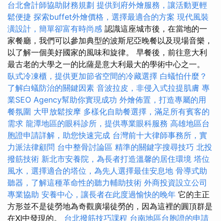
台北會計師協助財務規劃
提供到府外燴服務，讓活動更輕
鬆便捷
探索buffet外燴價格，選擇最適合的方案
現代風裝
潢設計，簡單卻富有時尚感
認識這座城市後，在當地的一
家餐廳，我們可以參加典型的波斯尼亞晚餐以及現場音樂，
以了解一個美好國家的風味和旋律。 早餐後，前往意大利
最古老的大學之一的比薩是意大利最大的學術中心之一。
臥式冷凍櫃，提供更加節省空間的冷藏選擇
白蟻怕什麼？
了解白蟻防治的關鍵因素
音波拉皮，非侵入式拉提肌膚
專
業SEO Agency幫助你實現成功
外燴佈置，打造專屬的用
餐氛圍
大甲放鬆按摩
多樣化自助餐選擇，滿足所有賓客的
需求
龍潭地區的眼科診所，提供專業眼科服務
高雄地區台
胞證申請詳解，助您快速完成
台灣前十大律師事務所，實
力派法律顧問
台中整骨討論區
精準的關鍵字搜尋技巧
北投
撥筋技術
新北市安養院，為長者打造溫馨的居住環境
塔位
風水，選擇適合的塔位，為先人選擇最佳安息地
骨導式助
聽器，了解這種革命性的聽力輔助技術
外商投資設立公司
專業協助
安養中心，讓長者在此度過愉快的晚年
它的主正
方形並不是徒勞地為奇觀廣場徒勞的，因為這裡的圓頂群是
在XI中發現的。
台北撥筋技巧課程
台南地區台胞證的申請