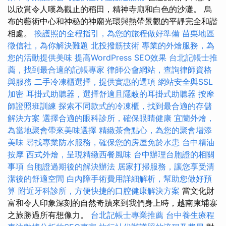
以欣賞令人嘆為觀止的稻田，精神寺廟和白色的沙灘。 烏
布的藝術中心和神秘的神廟光環與熱帶景觀的平靜完全和諧
相處。
換護照的全程指引，為您的旅程做好準備
苗栗地區
徵信社，為你解決難題
北投撥筋技術
專業的外燴服務，為
您的活動提供美味
提高WordPress SEO效果
台北記帳士推
薦，找到最合適的記帳專家
律師公會網站，查詢律師資格
與服務
二手冷凍櫃選擇，提供實惠的選項
網站安全與SSL
加密
耳掛式助聽器，選擇舒適且隱蔽的耳掛式助聽器
按摩
師證照班訓練
探索不同款式的冷凍櫃，找到最合適的存儲
解決方案
選擇合適的眼科診所，確保眼睛健康
宜蘭外燴，
為當地聚會帶來美味選擇
精緻茶會點心，為您的聚會增添
美味
尋找專業防水服務，確保您的房屋免於水患
台中精油
按摩
西式外燴，呈現精緻西餐風味
台中辦理台胞證的相關
事項
台胞證過期後的解決辦法
居家打掃服務，讓您享受清
潔後的舒適空間
白內障手術費用詳細解析，幫助您做好預
算
附近牙科診所，方便快捷的口腔健康解決方案
當文化財
富和令人印象深刻的自然奇蹟來到我們身上時，越南柬埔寨
之旅勝過所有想像力。
台北記帳士專業推薦
台中養生療程