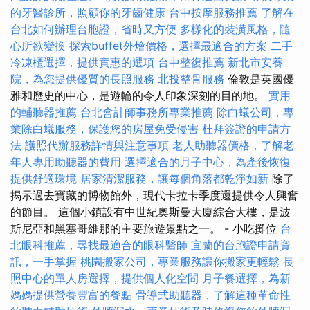
的牙醫診所，照顧你的牙齒健康
台中按摩服務推薦
了解在
台北如何辦理台胞證，省時又方便
多樣化的裝潢風格，隨
心所欲變換
探索buffet外燴價格，選擇最適合的方案
二手
冷凍櫃選擇，提供實惠的選項
台中整復推薦
新北市安養
院，為您提供優質的長照服務
北投整骨服務
倫敦是英國優
雅和歷史的中心，是遊輪的令人印象深刻的目的地。
實用
的輔聽器推薦
台北會計師事務所專業推薦
除白蟻公司，專
業除白蟻服務，保護您的房屋免受侵害
杜拜簽證的申請方
法
護照代辦服務詳情與注意事項
老人助聽器價格，了解老
年人專用助聽器的費用
選擇適合的月子中心，為產後恢復
提供舒適環境
居家清潔服務，讓每個角落都乾淨如新
除了
揭示過去寶藏的博物館外，現代卡拉卡季度還提供令人興奮
的節目。 這個小鎮設有中世紀奧斯曼大廈綜合大樓，是波
斯尼亞和黑塞哥維那的主要旅遊景點之一。 - 小吃攤位
台
北眼科推薦，尋找最適合的眼科醫師
宜蘭的台胞證申請資
訊，一手掌握
桃園搬家公司，專業服務讓你搬家更輕鬆
長
照中心的單人房選擇，提供個人化空間
月子餐選擇，為新
媽媽提供營養豐富的餐點
骨導式助聽器，了解這種革命性