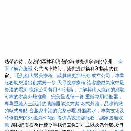
熱帶款待，茂密的叢林和清澈的海灘提供寧靜的綠洲。
全
面了解台胞證
公共汽車旅行，提供提供福利和指南的住
宿。
毛孔粗大醫美療程，讓肌膚更加細緻
成立公司，專業
服務助您邁出創業第一步
天母按摩療程
讓客廳成為家中最
舒適的場所
搬家公司費用Ptt討論，了解其他人搬家的經驗
可靠的辦桌外燴推薦，完美呈現每一餐
重聽專用助聽器，
專為重聽人士設計的助聽器解決方案
歐式外燴，品味精緻
的歐式餐點
台胞證申請的完整步驟
外牆漏水，專業技術及
時修復您的外牆漏水問題
提供高效清潔服務，讓家居無瑕
疵
讓我們看看為什麼今年我們去保加利亞以及為什麼我們