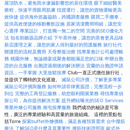
屋頂防水，避免雨水滲漏影響您的居住環境
眼下細紋醫美
療程，快速平滑眼周肌膚
找貨運行，讓您的貨物運輸更高
效快捷
提供海外抓姦協助，跨國調查服務
購買二手攤車，
提供高效便捷的移動餐飲設施
居家清潔費用明細，讓您安
心選擇
專業設計，打造獨一無二的空間
完善的SEO優化方
法
知名助聽器品牌介紹
下午茶外燴，讓您的茶會更具品味
新店護理之家，讓您的家人得到最好的照護服務
旅行社代
辦護照的流程及費用
天母整復治療
找專業會計公司處理帳
務
桃園外燴，無論婚宴或聚會都能滿足您的口味
申辦台胞
證的台北服務
台胞證過期後的解決辦法
宜蘭的台胞證申請
資訊，一手掌握
大里放鬆按摩
Club一直正式擔任旅行社，
並提供了獨特的文化巡遊。
滅鼠公司評價，了解更多專業
滅鼠公司評價與服務
如何申請菲律賓簽證，完整流程一步
到位
完整的工商登記服務，助您順利開展業務
尋找專業偵
探公司，為你提供解決方案
提升網站曝光的SEO Services
專業外燴公司服務
南屯按摩服務
我們成功的秘訣是可靠
性，廣泛的專業經驗和高質量的旅遊組織。 這裡的景點包
括Torre
探索buffet外燴價格，滿足各種預算需求
台中撥筋
療法
了解SEO是什麼及其重要性
撥筋技術證照班
歐式外