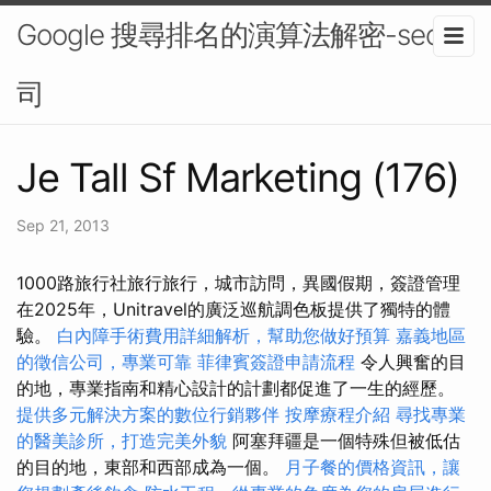
Google 搜尋排名的演算法解密-seo公
司
Je Tall Sf Marketing (176)
Sep 21, 2013
1000路旅行社旅行旅行，城市訪問，異國假期，簽證管理
在2025年，Unitravel的廣泛巡航調色板提供了獨特的體
驗。
白內障手術費用詳細解析，幫助您做好預算
嘉義地區
的徵信公司，專業可靠
菲律賓簽證申請流程
令人興奮的目
的地，專業指南和精心設計的計劃都促進了一生的經歷。
提供多元解決方案的數位行銷夥伴
按摩療程介紹
尋找專業
的醫美診所，打造完美外貌
阿塞拜疆是一個特殊但被低估
的目的地，東部和西部成為一個。
月子餐的價格資訊，讓