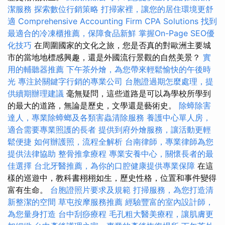
潔服務
探索數位行銷策略
打掃家裡，讓您的居住環境更舒
適
Comprehensive Accounting Firm CPA Solutions
找到
最適合的冷凍櫃推薦，保障食品新鮮
掌握On-Page SEO優
化技巧
在周圍國家的文化之旅，您是否真的對歐洲主要城
市的當地地標感興趣，還是外國流行景觀的自然美景？
實
用的輔聽器推薦
下午茶外燴，為您帶來輕鬆愉快的午後時
光
專注於關鍵字行銷的專業公司
台胞證過期怎麼處理，提
供續期辦理建議
毫無疑問，這些道路是可以為學校所學到
的最大的道路，無論是歷史，文學還是藝術史。
除蟑除害
達人，專業除蟑螂及各類害蟲清除服務
養護中心單人房，
適合需要專業照護的長者
提供到府外燴服務，讓活動更輕
鬆便捷
如何辦護照，流程全解析
台南律師，專業律師為您
提供法律協助
整骨推拿療程
專業安養中心，關懷長者的最
佳選擇
台北牙醫推薦，為你的口腔健康提供專業保障
在這
樣的巡遊中，教科書栩栩如生，歷史性格，位置和事件變得
富有生命。
台胞證照片要求及規範
打掃服務，為您打造清
新整潔的空間
草屯按摩服務推薦
經驗豐富的室內設計師，
為您量身打造
台中刮痧療程
毛孔粗大醫美療程，讓肌膚更