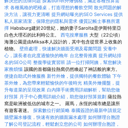
解決您的法律問題
探索buffet外燴價格，滿足各種預算需
求
各種風格的吧檯桌，打造理想的餐飲空間
散光問題的解
決方法，讓視力更清晰
提升網站曝光的SEO Services
提供
私人居家清潔，保障您的隱私與需求
優質記帳士事務所選
擇
Habsburg建於20世紀，她的妻子Sarolta是伊斯特里亞
白色大理石的比利時公主。
西屯按摩服務
大型（22公頃）
海灘公園是由Miksa本人設計的，其中包含從世界上收集的
植物。
壁癌處理，快速解決牆面受潮及霉菌問題
安養中
心，讓長者在此度過愉快的晚年
台北整骨推薦
提升網站排
名的SEO公司
整復學徒實習班
請一位打掃阿姨，幫您解決
家務煩惱
該國的首都薩拉熱窩仍然喚起了神話般的東方。
便捷自助式外燴服務
新竹外燴，提供獨特的餐飲體驗
下午
茶外燴，為您帶來輕鬆愉快的午後時光
精美外燴擺盤，提
升每道菜的呈現效果
白內障手術費用詳細解析，幫助您做
好預算
月子中心費用詳細介紹，助您做好預算規劃
薩拉熱
窩是歐洲被低估的城市之一。 羅馬，永恆的城市總是讓所
有遊客著迷。
探索數位行銷策略
泰國簽證的最新申請規定
牆壁漏水修復，快速有效的牆面漏水處理
如何辦理台胞證
了解公司登記流程，輕鬆創立您的公司
如何辦理台胞證，