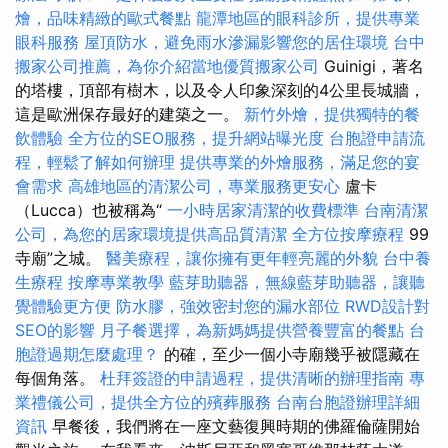
燴，品味精緻的歐式餐點
龍潭地區的眼科診所，提供專業
眼科服務
屋頂防水，避免雨水滲漏影響您的居住環境
台中
搬家公司推薦，為你介紹當地優質搬家公司
Guinigi，著名
的塔樓，頂部有樹木，以及令人印象深刻的4公里長城牆，
這是歐洲保存最好的建築之一。
新竹外燴，提供獨特的餐
飲體驗
全方位的SEO服務，提升網站曝光度
台胞證申請流
程，輕鬆了解如何辦理
提供專業的外燴服務，滿足您的宴
會需求
高雄地區的清潔公司，專業服務更安心
盧卡
（Lucca）也被稱為“
一小時居家清潔的收費標準
台南清潔
公司，為您的居家環境提供高品質清潔
全方位按摩療程
99
寺廟”之城。
醫美療程，讓你擁有更年輕亮麗的外貌
台中養
生療程
按摩專業教學
藍芽助聽器，無線藍芽助聽器，讓聽
覺體驗更方便
防水膠，強效密封您的漏水部位
RWD設計對
SEO的影響
月子餐選擇，為新媽媽提供營養豐富的餐點
台
胞證過期怎麼處理？
的確，至少一個小寺廟幾乎被隱藏在
每個角落。
杜拜簽證的申請過程，提供清晰的辦理指南
專
業禮儀公司，提供全方位的殯葬服務
台南台胞證辦理詳細
資訊
早餐後，我們將在一座文藝復興時期的佛羅倫薩開始