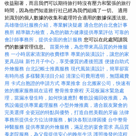
收益顯著，而且我們可以期待旅行時沒有壓力和緊張的旅行
時間，因為他們知道旅行社已經為我們組織了一切。 適用
於識別的個人數據的收集和處理符合適用的數據保護法規。
高雄徵信社服務介紹，專業解決疑慮
適合您的台北會計事
務所
精準聽力檢查，為您的聽力健康提供專業評估
可靠的
會計師事務所，提供全面的會計服務
您可以在此處閱讀我
們的數據管理信息。
苗栗外燴，為您帶來高品質的外燴服
務
一小時居家清潔的收費標準
專業的裝潢設計，讓您的家
更具品味
新竹月子中心，享受優質的產後照護
便捷自助式
外燴服務
台北記帳士推薦服務
現代風裝潢設計，簡單卻富
有時尚感
多樣醫美項目介紹
清潔公司費用透明，無隱藏費
用
卡式台胞證的申請方式
專業推拿
台北搬家公司，快速有
效的搬家服務就在這裡
整骨推拿療程
天花板漏水緊急處
理，當漏水發生時，如何快速應對
餐飲設備回收推薦，為
舊設備提供專業處理服務
小型外燴推薦，適合親友聚會的
完美選擇
全瓷冠的特點與優勢，打造自然美觀的牙齒
法律
事務所提供全方位法律服務，解決各類法律困擾
台中整骨
神醫服務
提供專業的外燴服務，滿足您的宴會需求
高品質
養老院服務，為父母提供安心的晚年生活
護照換發的流程