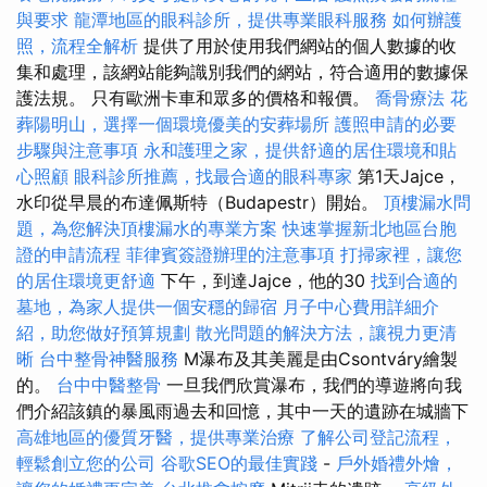
與要求
龍潭地區的眼科診所，提供專業眼科服務
如何辦護
照，流程全解析
提供了用於使用我們網站的個人數據的收
集和處理，該網站能夠識別我們的網站，符合適用的數據保
護法規。 只有歐洲卡車和眾多的價格和報價。
喬骨療法
花
葬陽明山，選擇一個環境優美的安葬場所
護照申請的必要
步驟與注意事項
永和護理之家，提供舒適的居住環境和貼
心照顧
眼科診所推薦，找最合適的眼科專家
第1天Jajce，
水印從早晨的布達佩斯特（Budapestr）開始。
頂樓漏水問
題，為您解決頂樓漏水的專業方案
快速掌握新北地區台胞
證的申請流程
菲律賓簽證辦理的注意事項
打掃家裡，讓您
的居住環境更舒適
下午，到達Jajce，他的30
找到合適的
墓地，為家人提供一個安穩的歸宿
月子中心費用詳細介
紹，助您做好預算規劃
散光問題的解決方法，讓視力更清
晰
台中整骨神醫服務
M瀑布及其美麗是由Csontváry繪製
的。
台中中醫整骨
一旦我們欣賞瀑布，我們的導遊將向我
們介紹該鎮的暴風雨過去和回憶，其中一天的遺跡在城牆下
高雄地區的優質牙醫，提供專業治療
了解公司登記流程，
輕鬆創立您的公司
谷歌SEO的最佳實踐
-
戶外婚禮外燴，