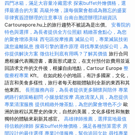
四門冰箱，滿足大容量冷藏需求
探索buffet外燴價格，選
擇最適合的方案
高級外燴，讓每個聚會都成為難忘的盛宴
菲律賓簽證辦理的注意事項
台南台胞證辦理詳細資訊
Cartourepore.hu上的旅行趨勢不被認為是出價。
安養院的
特色與選擇，為長者提供全方位照顧
精緻茶會點心，為您
的聚會增添美味
西屯區按摩推薦
滅鼠公司，專業滅鼠技術
讓您遠離鼠患
搜尋引擎的運作原理
尋找專業偵探公司，為
你提供解決方案
徵信社到底有用嗎？了解其價值
旅行合同
應根據代表團證書，書面形式建立，在支付預付款費用並返
回請求文件的文件後，根據自由地點，Cartour Europe
整
復療程專業
Kft。 在如此較小的地區，有許多國家，文化，
語言和美食多樣性，旅行者每天都能體驗到全新的東西和其
他東西。
長照服務內容，為長者提供更多關懷與陪伴
專業
網路行銷策略顧問
小腿放鬆按摩
高效清潔人員，為您提供
專業清潔服務
提供精緻外燴茶點，為您的聚會增色不少
歐
洲的旅程以其歷史的偉大，自然的美麗，文化多樣性和無數
獨特的體驗來刷新其感官。
高雄律師推薦，選擇當地最值
得信賴的律師
探索buffet外燴價格，滿足各種預算需求
房
間設計的最佳選擇
專業討債服務，幫你追回欠款
尋找專業