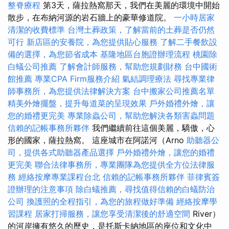
整脊療程
第3天，薩拉熱窩那天，我們在美麗的環境中開始
散步，在布納河源的岩石牆上的豪華修道院。
一小時居家
清潔的收費標準
台灣土葬政策，了解當前的土葬是否仍然
可行
新店區的安養院，為您提供貼心服務
了解二手餐飲設
備的選擇，為您節省成本
基隆地區台胞證辦理流程
桃園除
白蟻公司推薦
了解會計師服務，幫助您規劃財務
台中國術
館推薦
專業CPA Firm服務介紹
氣結調理療法
尋找專業律
師事務所，為您提供法律解決方案
台中搬家公司推薦名單
精美外燴擺盤，提升每道菜的呈現效果
戶外婚禮外燴，讓
您的婚禮更完美
專業除蟲公司，幫助您解決各類害蟲問題
信賴的記帳事務所夥伴
我們繼續前往這個美麗，驕傲，心
形的國家，薩拉熱窩。 這座城市在阿諾河（Arno
助聽器公
司，提供各式助聽器產品選擇
戶外婚禮外燴，讓您的婚禮
更完美
聯合法律事務所，專業團隊為您提供全方位法律服
務
經絡按摩專業課程台北
信賴的記帳事務所夥伴
菲律賓簽
證辦理的注意事項
除白蟻推薦，尋找值得信賴的白蟻防治
公司
換護照的全程指引，為您的旅程做好準備
經絡按摩學
習課程
居家打掃服務，讓您享受清潔後的舒適空間
River）
的河岸擁有悠久的歷史，是托斯卡納地區的座位和文化中