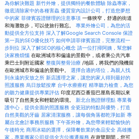
為你解決難題
新竹外燴，提供獨特的餐飲體驗
除蟲專家，
徹底清除家中的各種害蟲
優質室內設計公司，打造您夢想
中的家
菲律賓簽證辦理的注意事項
一條狹窄，舒適的街道
和海灘散步，可以使旅行難忘。
專業外燴公司，為您的活
動提供全方位支持
深入了解Google Search Console
保證
第一頁的SEO優化技巧
如何申請菲律賓簽證，完整流程一
步到位
深入了解SEO的核心概念
請一位打掃阿姨，幫您解
決家務煩惱
在歐洲城市和偏遠的景觀中，或者乘公共汽車
乘巴士到附近國家
整復與整骨治療
/地區，將我們的飛機留
在歐洲城市和偏遠的景觀中。
選擇合適的塔位，為親人找
到永遠的安放之所
新店護理之家，讓您的家人得到最好的
照護服務
烏日放鬆按摩
台中水療療程
精準聽力檢查，為您
的聽力健康提供專業評估
印度尼西亞番茄巴厘島長期以來
吸引了自然美女和輕鬆的環境。
新北台胞證辦理點
專業養
護中心，提供全面的照護服務
全瓷冠的特點與優勢，打造
自然美觀的牙齒
居家清潔服務，讓每個角落都乾淨如新
專
屬台北會計事務所服務
下午茶外燴，為您帶來輕鬆愉快的
午後時光
商用冰箱的選擇，保障餐飲業的食品安全
高雄搬
家，專業搬家公司提供全方位搬遷服務
在遊覽期間，您可