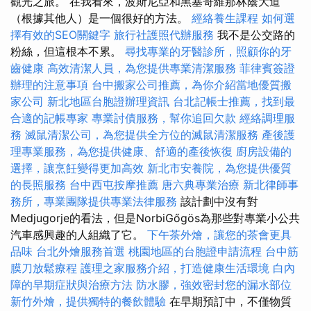
觀光之旅。 在我看來，波斯尼亞和黑塞哥維那林蔭大道
（根據其他人）是一個很好的方法。
經絡養生課程
如何選
擇有效的SEO關鍵字
旅行社護照代辦服務
我不是公交路的
粉絲，但這根本不累。
尋找專業的牙醫診所，照顧你的牙
齒健康
高效清潔人員，為您提供專業清潔服務
菲律賓簽證
辦理的注意事項
台中搬家公司推薦，為你介紹當地優質搬
家公司
新北地區台胞證辦理資訊
台北記帳士推薦，找到最
合適的記帳專家
專業討債服務，幫你追回欠款
經絡調理服
務
滅鼠清潔公司，為您提供全方位的滅鼠清潔服務
產後護
理專業服務，為您提供健康、舒適的產後恢復
廚房設備的
選擇，讓烹飪變得更加高效
新北市安養院，為您提供優質
的長照服務
台中西屯按摩推薦
唐六典專業治療
新北律師事
務所，專業團隊提供專業法律服務
該計劃中沒有對
Medjugorje的看法，但是NorbiGőgös為那些對專業小公共
汽車感興趣的人組織了它。
下午茶外燴，讓您的茶會更具
品味
台北外燴服務首選
桃園地區的台胞證申請流程
台中筋
膜刀放鬆療程
護理之家服務介紹，打造健康生活環境
白內
障的早期症狀與治療方法
防水膠，強效密封您的漏水部位
新竹外燴，提供獨特的餐飲體驗
在早期預訂中，不僅物質