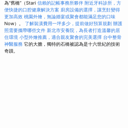
為“舊橋”（Stari
信賴的記帳事務所夥伴
附近牙科診所，方
便快捷的口腔健康解決方案
廚房設備的選擇，讓烹飪變得
更加高效
桃園外燴，無論婚宴或聚會都能滿足您的口味
Now）。
了解裝潢費用一坪多少，提前做好預算規劃
辦護
照需要攜帶哪些文件
新北市安養院，為長者打造溫馨的居
住環境
小型外燴推薦，適合親友聚會的完美選擇
台中整骨
神醫服務
它的大膽，獨特的石橋被認為是十六世紀的技術
奇蹟。