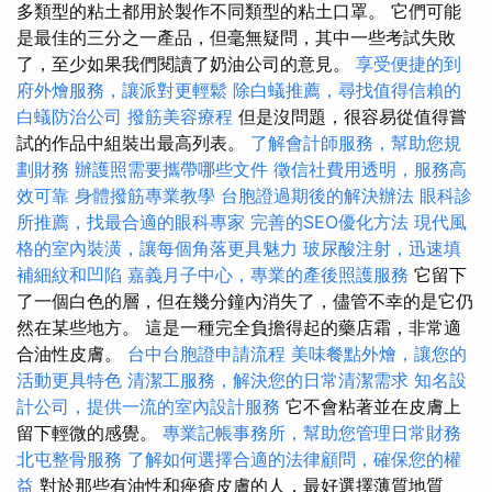
多類型的粘土都用於製作不同類型的粘土口罩。 它們可能
是最佳的三分之一產品，但毫無疑問，其中一些考試失敗
了，至少如果我們閱讀了奶油公司的意見。
享受便捷的到
府外燴服務，讓派對更輕鬆
除白蟻推薦，尋找值得信賴的
白蟻防治公司
撥筋美容療程
但是沒問題，很容易從值得嘗
試的作品中組裝出最高列表。
了解會計師服務，幫助您規
劃財務
辦護照需要攜帶哪些文件
徵信社費用透明，服務高
效可靠
身體撥筋專業教學
台胞證過期後的解決辦法
眼科診
所推薦，找最合適的眼科專家
完善的SEO優化方法
現代風
格的室內裝潢，讓每個角落更具魅力
玻尿酸注射，迅速填
補細紋和凹陷
嘉義月子中心，專業的產後照護服務
它留下
了一個白色的層，但在幾分鐘內消失了，儘管不幸的是它仍
然在某些地方。 這是一種完全負擔得起的藥店霜，非常適
合油性皮膚。
台中台胞證申請流程
美味餐點外燴，讓您的
活動更具特色
清潔工服務，解決您的日常清潔需求
知名設
計公司，提供一流的室內設計服務
它不會粘著並在皮膚上
留下輕微的感覺。
專業記帳事務所，幫助您管理日常財務
北屯整骨服務
了解如何選擇合適的法律顧問，確保您的權
益
對於那些有油性和痤瘡皮膚的人，最好選擇薄質地質