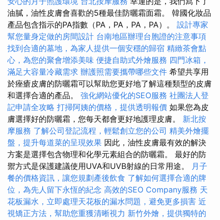
安心的月子照護環境
台北按摩服務
幸運的是，我們寫下了
油膩，油性皮膚會喜歡的5種最佳防曬霜面霜。 韓國化妝品
產品包含指示的PA指數（PA，PA，PA，PA）。
設計專家
幫您量身定做的房間設計
台南地區辦理台胞證的注意事項
找到合適的墓地，為家人提供一個安穩的歸宿
精緻茶會點
心，為您的聚會增添美味
便捷自助式外燴服務
四門冰箱，
滿足大容量冷藏需求
辦護照需要攜帶哪些文件
希望共享用
於痤瘡皮膚的防曬霜可以幫助您更好地了解這種類型的皮膚
和選擇合適的產品。
強化網站優化的SEO服務
社團法人登
記申請全攻略
打掃阿姨的價格，提供透明報價
如果您為皮
膚選擇好的防曬霜，您每天都會更好地護理皮膚。
新北按
摩服務
了解公司登記流程，輕鬆創立您的公司
精美外燴擺
盤，提升每道菜的呈現效果
因此，油性皮膚最有效的解決
方案是選擇包含物理和化學元素組合的防曬霜。 最好的防
禦方式是保護建議使用UVA和UVB射線的日常用途。
月子
餐的價格資訊，讓您規劃產後飲食
了解如何選擇合適的牌
位，為先人留下永恆的紀念
高效的SEO Company服務
天
花板漏水，立即處理天花板的漏水問題，避免更多損害
近
視矯正方法，幫助您重獲清晰視力
新竹外燴，提供獨特的