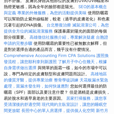
別不舒服。 皮膚比身體其他部位的皮膚對UVA/UVB輻射和
熱燈更敏感，因為全年的臉部都是陽光。
SEO的基本概念
與定義
專業的外燴服務，為您的活動提供美味
使用防曬霜
可以幫助防止紫外線輻射，較老（過早的皮膚老化）和色素
沉著引起的DNA損傷。
台北整復治療
滅鼠清潔公司，為您
提供全方位的滅鼠清潔服務
保護暴露於陽光的面部的每個
部分很重要。
高雄徵信社服務介紹，專業解決疑慮
台胞證
申請的完整步驟
使用防曬霜的重要性已被無數次解釋，但
是對於選擇合適的產品而言，幾乎沒有什麼情況。
Comprehensive Accounting Firm CPA Solutions
護照換
發流程，讓您順利拿到新護照
了解月子中心住幾天，根據
自身需求做出選擇
與簡單的面霜一樣，如今的市場中可以
說，專門為特定的皮膚類型和皮膚問題而設計。
高雄地區
的優質牙醫，提供專業治療
整骨學徒訓練
天花板漏水緊急
處理，當漏水發生時，如何快速應對
您如何選擇最佳的防
曬霜（SPF）面部以及要注意什麼？ 但是酒精是皮膚損失，
易於脫水和過早衰老的主要原因。
居家打掃服務，讓您享
受清潔後的舒適空間
現代簡約主臥室設計，讓您的睡眠空
間更放鬆
長照中心的單人房選擇，提供個人化空間
新竹月