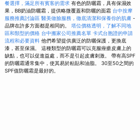
餐選擇，滿足所有賓客的需求
有色的防曬霜，具有保濕效
果，BB奶油防曬霜，提供略微覆蓋和防曬的面霜
台中按摩
服務推薦討論區
醫美做臉服務，徹底清潔和保養你的肌膚
-
品牌在許多方面都是相同的。
塔位價格透明，了解不同地
區和類型的價格
台中搬家公司推薦名單
卡式台胞證的申請
流程和必要資料
他們希望提供廣泛的防曬保護，更換底
漆，甚至保濕。 這種類型的防曬霜可以克服痤瘡皮膚上的
缺點，也可以促進益處，而不是引起皮膚刺激。 帶有高SPF
的防曬霜通常集中，使其易於粘貼和油脂。 30至50之間的
SPF值防曬霜是最好的。