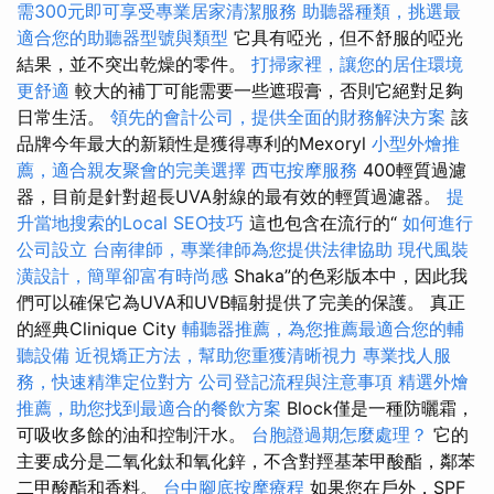
需300元即可享受專業居家清潔服務
助聽器種類，挑選最
適合您的助聽器型號與類型
它具有啞光，但不舒服的啞光
結果，並不突出乾燥的零件。
打掃家裡，讓您的居住環境
更舒適
較大的補丁可能需要一些遮瑕膏，否則它絕對足夠
日常生活。
領先的會計公司，提供全面的財務解決方案
該
品牌今年最大的新穎性是獲得專利的Mexoryl
小型外燴推
薦，適合親友聚會的完美選擇
西屯按摩服務
400輕質過濾
器，目前是針對超長UVA射線的最有效的輕質過濾器。
提
升當地搜索的Local SEO技巧
這也包含在流行的“
如何進行
公司設立
台南律師，專業律師為您提供法律協助
現代風裝
潢設計，簡單卻富有時尚感
Shaka”的色彩版本中，因此我
們可以確保它為UVA和UVB輻射提供了完美的保護。 真正
的經典Clinique City
輔聽器推薦，為您推薦最適合您的輔
聽設備
近視矯正方法，幫助您重獲清晰視力
專業找人服
務，快速精準定位對方
公司登記流程與注意事項
精選外燴
推薦，助您找到最適合的餐飲方案
Block僅是一種防曬霜，
可吸收多餘的油和控制汗水。
台胞證過期怎麼處理？
它的
主要成分是二氧化鈦和氧化鋅，不含對羥基苯甲酸酯，鄰苯
二甲酸酯和香料。
台中腳底按摩療程
如果您在戶外，SPF