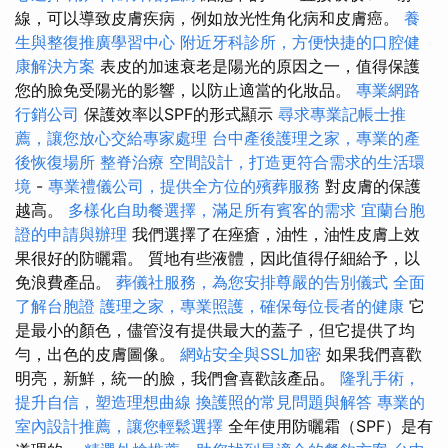
線，可以導致皮膚疾病，例如放光性角化病和皮膚癌。
養
生與整復推廣學習中心
附近牙科診所，方便快捷的口腔健
康解決方案
表皮的加速衰老是陽光的原因之一，值得保護
您的臉免受陽光的影響，以防止適當的化妝品。
專業網路
行銷公司
保護效率以SPF的形式顯示
尋求專業記帳士推
薦，讓您放心交給專家處理
台中產後護理之家，專業的產
後恢復場所
整脊治療
空間設計，打造更符合需求的生活環
境
-
專業禮儀公司，提供全方位的殯葬服務
對皮膚的保護
越高。
多樣化自助餐選擇，滿足所有賓客的需求
宜蘭台胞
證的申請與辦理
我們選擇了在痤瘡，油性，油性皮膚上效
果很好的防曬霜。 質地有些液體，因此值得仔細給予，以
免浪費產品。
葬儀社服務，為您安排尊嚴的告別儀式
全面
了解台胞證
護理之家，專業照護，確保每位長者的健康
它
是最小的顏色，儘管沒有提供最大的蓋子，但它提供了均
勻，出色的皮膚圖像。
網站安全與SSL加密
如果我們喜歡
明亮，新鮮，統一的臉，我們會喜歡該產品。
隆乳手術，
提升自信，塑造理想曲線
換護照的常見問題與解答
專業的
室內設計推薦，讓您輕鬆選擇
全年使用防曬霜（SPF）是有