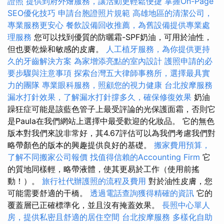
證照
提供到府外燴服務，讓活動更輕鬆便捷
掌握On-Page
SEO優化技巧
申請台胞證照片規範
高雄地區的清潔公司，
專業服務更安心
餐飲設備回收推薦，為舊設備提供專業處
理服務
您可以找到優質的防曬霜-SPF奶油，可用於油性，
但也要乾燥和敏感的皮膚。
人工植牙服務，為你提供更持
久的牙齒解決方案
為家增添亮點的室內設計
護照申請的必
要步驟與注意事項
探索台灣五大律師事務所，選擇最具實
力的團隊
專業眼科服務，照顧您的視力健康
台北按摩服務
漏水打針效果，了解漏水打針撐多久，確保修復效果
奶油
躁狂症可能是該藍色管子上最受評論的光保護面霜，否則它
是Paula在我們網站上選擇中最受歡迎的化妝品。 它的無色
版本對我們來說非常好，其4.67評估可以為我們考慮我們對
略帶顏色的版本的興趣提供良好的基礎。
搬家費用預算，
了解不同搬家公司報價
找值得信賴的Accounting Firm
它
的質地同樣輕，略帶液體，使其更易於工作（使用前搖
動！）。
旅行社代辦護照的流程及費用
對於油性皮膚，您
可能需要舒適的干橋。
透過電話查詢獲得精確的資訊
它的
覆蓋層已正確標準化，並且沒有掩蓋效果。
長照中心單人
房，提供私密且舒適的居住空間
台北按摩服務
多樣化自助