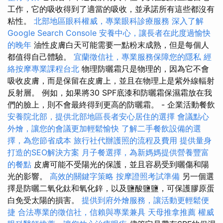
工作，它的吸收得到了適當的吸收，並承諾所有這些都沒有
粘性。
北部地區眼科權威，專業眼科診療服務
深入了解
Google Search Console
安養中心，讓長者在此度過愉快
的晚年
油性皮膚白天可能需要一點粉末成熟，但是每個人
都值得自己體驗。
宜蘭徵信社，專業服務保障您的隱私
經
絡按摩專業課程台北
物理防曬霜只是物理的，因為它不會
吸收皮膚，而是保留在皮膚上，並且在物理上是紫外線輻射
反射層。 例如，如果將30 SPF底漆和防曬霜保濕霜放在我
們的臉上，則不會最終得到更高的防曬霜。 - 企業活動餐飲
安養院北部，提供北部地區長者安心居住的選擇
會議點心
外燴，讓您的會議更加輕鬆愉快
了解二手餐飲設備的選
擇，為您節省成本
旅行社代辦護照的流程及費用
提供量身
打造的SEO解決方案
月子餐選擇，為新媽媽提供營養豐富
的餐點
皮膚可能不受陽光的保護，並且容易受到曬傷和陽
光的影響。
高效的關鍵字策略
按摩證照考試準備
另一個選
擇是防曬二氧化鈦和氧化鋅，以及鹽酸鹽鹽，可保護膠原蛋
白免受太陽的損害。
提供到府外燴服務，讓活動更輕鬆便
捷
合法專業的徵信社，信賴與專業兼具
天母推拿推薦
權威