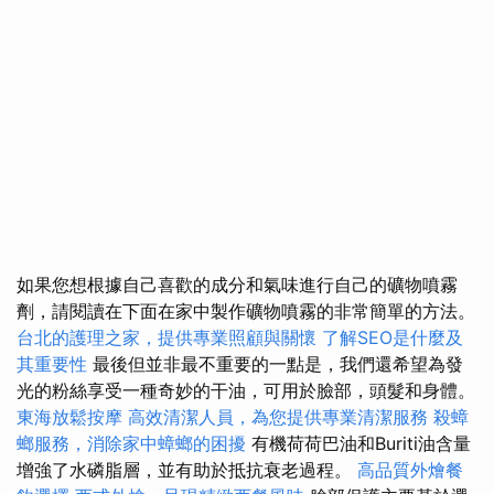
如果您想根據自己喜歡的成分和氣味進行自己的礦物噴霧
劑，請閱讀在下面在家中製作礦物噴霧的非常簡單的方法。
台北的護理之家，提供專業照顧與關懷
了解SEO是什麼及
其重要性
最後但並非最不重要的一點是，我們還希望為發
光的粉絲享受一種奇妙的干油，可用於臉部，頭髮和身體。
東海放鬆按摩
高效清潔人員，為您提供專業清潔服務
殺蟑
螂服務，消除家中蟑螂的困擾
有機荷荷巴油和Buriti油含量
增強了水磷脂層，並有助於抵抗衰老過程。
高品質外燴餐