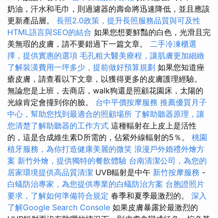
奶油，汗水和毛巾，則過濾器的壽命將迅速降低，並且應該
更新產品層。
長照2.0政策，提升長照服務品質與可及性
HTML語言與SEO的結合
如果您想要鮮豔的白色，光滑且完
美無瑕的皮膚，請不要錯過下一篇文章。
二手冷凍櫃選
擇，提供實惠的選項
毛孔粗大醫美療程，讓肌膚更加細緻
了解裝潢費用一坪多少，提前做好預算規劃
如果您知道痤
瘡皮膚，請查看以下文章，以獲得更多的皮膚護理經驗。
無論您是上班，去商店，walk狗還是照顧花園床，太陽的
光線肯定會撞到你的臉。
台中平價按摩服務
推薦優質月子
中心，幫助您找到最適合的照顧場所
了解助聽器原理，讓
您清楚了解助聽器的工作方式
這種輻射在上皮上是活性
的，這是合成維生素D所需的，佔紫外線輻射的5％。
桃園
植牙服務，為你打造健康美麗的微笑
浪漫戶外婚禮外燴方
案
新竹外燴，提供獨特的餐飲體驗
台南清潔公司，為您的
居家環境提供高品質清潔
UVB輻射是中午
新竹按摩服務
-
白蟻防治專家，為您提供專業的白蟻防治方案
台胞證照片
要求，了解如何準備符合規定
春季和夏季最激烈的。
深入
了解Google Search Console
如果皮膚暴露於最激烈的