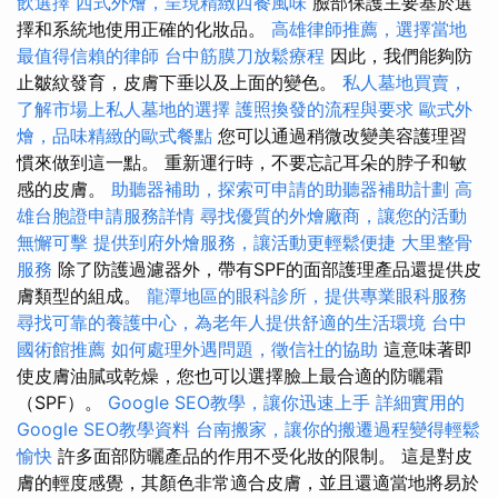
飲選擇
西式外燴，呈現精緻西餐風味
臉部保護主要基於選
擇和系統地使用正確的化妝品。
高雄律師推薦，選擇當地
最值得信賴的律師
台中筋膜刀放鬆療程
因此，我們能夠防
止皺紋發育，皮膚下垂以及上面的變色。
私人墓地買賣，
了解市場上私人墓地的選擇
護照換發的流程與要求
歐式外
燴，品味精緻的歐式餐點
您可以通過稍微改變美容護理習
慣來做到這一點。 重新運行時，不要忘記耳朵的脖子和敏
感的皮膚。
助聽器補助，探索可申請的助聽器補助計劃
高
雄台胞證申請服務詳情
尋找優質的外燴廠商，讓您的活動
無懈可擊
提供到府外燴服務，讓活動更輕鬆便捷
大里整骨
服務
除了防護過濾器外，帶有SPF的面部護理產品還提供皮
膚類型的組成。
龍潭地區的眼科診所，提供專業眼科服務
尋找可靠的養護中心，為老年人提供舒適的生活環境
台中
國術館推薦
如何處理外遇問題，徵信社的協助
這意味著即
使皮膚油膩或乾燥，您也可以選擇臉上最合適的防曬霜
（SPF）。
Google SEO教學，讓你迅速上手
詳細實用的
Google SEO教學資料
台南搬家，讓你的搬遷過程變得輕鬆
愉快
許多面部防曬產品的作用不受化妝的限制。 這是對皮
膚的輕度感覺，其顏色非常適合皮膚，並且還適當地將易於