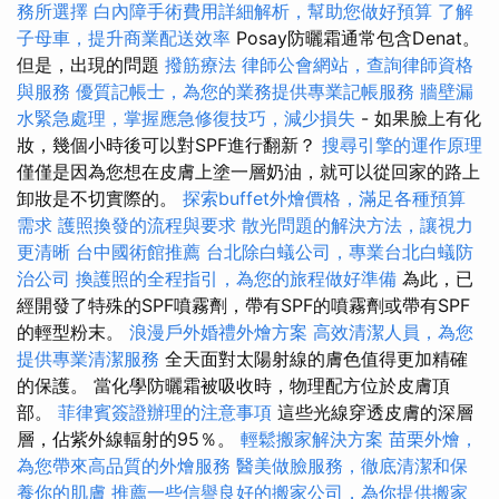
務所選擇
白內障手術費用詳細解析，幫助您做好預算
了解
子母車，提升商業配送效率
Posay防曬霜通常包含Denat。
但是，出現的問題
撥筋療法
律師公會網站，查詢律師資格
與服務
優質記帳士，為您的業務提供專業記帳服務
牆壁漏
水緊急處理，掌握應急修復技巧，減少損失
- 如果臉上有化
妝，幾個小時後可以對SPF進行翻新？
搜尋引擎的運作原理
僅僅是因為您想在皮膚上塗一層奶油，就可以從回家的路上
卸妝是不切實際的。
探索buffet外燴價格，滿足各種預算
需求
護照換發的流程與要求
散光問題的解決方法，讓視力
更清晰
台中國術館推薦
台北除白蟻公司，專業台北白蟻防
治公司
換護照的全程指引，為您的旅程做好準備
為此，已
經開發了特殊的SPF噴霧劑，帶有SPF的噴霧劑或帶有SPF
的輕型粉末。
浪漫戶外婚禮外燴方案
高效清潔人員，為您
提供專業清潔服務
全天面對太陽射線的膚色值得更加精確
的保護。 當化學防曬霜被吸收時，物理配方位於皮膚頂
部。
菲律賓簽證辦理的注意事項
這些光線穿透皮膚的深層
層，佔紫外線輻射的95％。
輕鬆搬家解決方案
苗栗外燴，
為您帶來高品質的外燴服務
醫美做臉服務，徹底清潔和保
養你的肌膚
推薦一些信譽良好的搬家公司，為你提供搬家