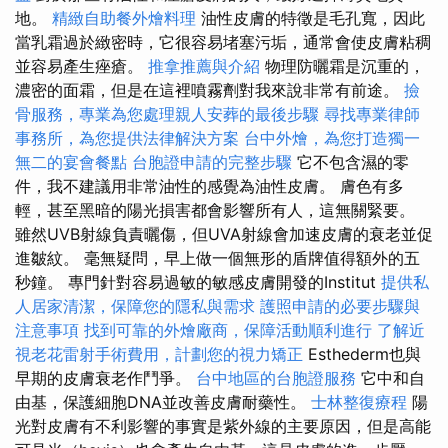
地。
精緻自助餐外燴料理
油性皮膚的特徵是毛孔寬，因此
當乳霜過於緻密時，它很容易堵塞污垢，通常會使皮膚粘稠
並容易產生痤瘡。
推拿推薦與介紹
物理防曬霜是沉重的，
濃密的面霜，但是在這裡噴霧劑對我來說非常有前途。
撿
骨服務，專業為您處理親人安葬的最後步驟
尋找專業律師
事務所，為您提供法律解決方案
台中外燴，為您打造獨一
無二的宴會餐點
台胞證申請的完整步驟
它不包含濕的零
件，我不建議用非常油性的感覺為油性皮膚。 膚色有多
輕，甚至黑暗的陽光損害都會影響所有人，這無關緊要。
雖然UVB射線負責曬傷，但UVA射線會加速皮膚的衰老並促
進皺紋。 毫無疑問，早上做一個無形的盾牌值得額外的五
秒鐘。 專門針對容易過敏的敏感皮膚開發的Institut
提供私
人居家清潔，保障您的隱私與需求
護照申請的必要步驟與
注意事項
找到可靠的外燴廠商，保障活動順利進行
了解近
視老花雷射手術費用，計劃您的視力矯正
Esthederm也與
早期的皮膚衰老作鬥爭。
台中地區的台胞證服務
它中和自
由基，保護細胞DNA並改善皮膚耐藥性。
士林整復療程
陽
光對皮膚有不利影響的事實是紫外線的主要原因，但是高能