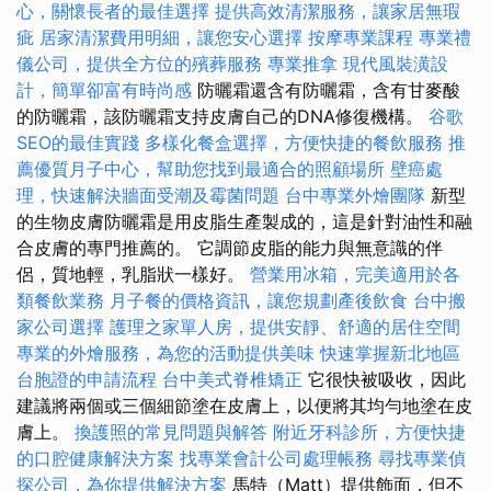
心，關懷長者的最佳選擇
提供高效清潔服務，讓家居無瑕
疵
居家清潔費用明細，讓您安心選擇
按摩專業課程
專業禮
儀公司，提供全方位的殯葬服務
專業推拿
現代風裝潢設
計，簡單卻富有時尚感
防曬霜還含有防曬霜，含有甘麥酸
的防曬霜，該防曬霜支持皮膚自己的DNA修復機構。
谷歌
SEO的最佳實踐
多樣化餐盒選擇，方便快捷的餐飲服務
推
薦優質月子中心，幫助您找到最適合的照顧場所
壁癌處
理，快速解決牆面受潮及霉菌問題
台中專業外燴團隊
新型
的生物皮膚防曬霜是用皮脂生產製成的，這是針對油性和融
合皮膚的專門推薦的。 它調節皮脂的能力與無意識的伴
侶，質地輕，乳脂狀一樣好。
營業用冰箱，完美適用於各
類餐飲業務
月子餐的價格資訊，讓您規劃產後飲食
台中搬
家公司選擇
護理之家單人房，提供安靜、舒適的居住空間
專業的外燴服務，為您的活動提供美味
快速掌握新北地區
台胞證的申請流程
台中美式脊椎矯正
它很快被吸收，因此
建議將兩個或三個細節塗在皮膚上，以便將其均勻地塗在皮
膚上。
換護照的常見問題與解答
附近牙科診所，方便快捷
的口腔健康解決方案
找專業會計公司處理帳務
尋找專業偵
探公司，為你提供解決方案
馬特（Matt）提供飾面，但不