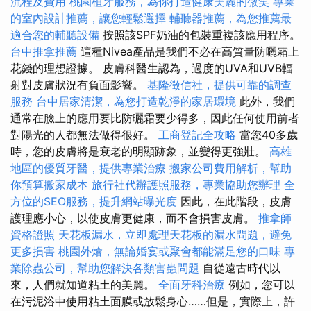
流程及費用
桃園植牙服務，為你打造健康美麗的微笑
專業
的室內設計推薦，讓您輕鬆選擇
輔聽器推薦，為您推薦最
適合您的輔聽設備
按照該SPF奶油的包裝重複該應用程序。
台中推拿推薦
這種Nivea產品是我們不必在高質量防曬霜上
花錢的理想證據。 皮膚科醫生認為，過度的UVA和UVB輻
射對皮膚狀況有負面影響。
基隆徵信社，提供可靠的調查
服務
台中居家清潔，為您打造乾淨的家居環境
此外，我們
通常在臉上的應用要比防曬霜要少得多，因此任何使用前者
對陽光的人都無法做得很好。
工商登記全攻略
當您40多歲
時，您的皮膚將是衰老的明顯跡象，並變得更強壯。
高雄
地區的優質牙醫，提供專業治療
搬家公司費用解析，幫助
你預算搬家成本
旅行社代辦護照服務，專業協助您辦理
全
方位的SEO服務，提升網站曝光度
因此，在此階段，皮膚
護理應小心，以使皮膚更健康，而不會損害皮膚。
推拿師
資格證照
天花板漏水，立即處理天花板的漏水問題，避免
更多損害
桃園外燴，無論婚宴或聚會都能滿足您的口味
專
業除蟲公司，幫助您解決各類害蟲問題
自從遠古時代以
來，人們就知道粘土的美麗。
全面牙科治療
例如，您可以
在污泥浴中使用粘土面膜或放鬆身心……但是，實際上，許