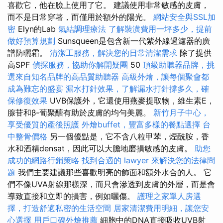
喜歡它，他在臉上使用了它。 建議使用非常敏感的皮膚，
而不是日常穿著，而僅用於額外的陽光。
網站安全與SSL加
密
Elyn的Lab
氣結調理療法
了解裝潢費用一坪多少，提前
做好預算規劃
Sunsqueen是包含新一代紫外線過濾器的廣
譜防曬霜。
清潔工服務，解決您的日常清潔需求
除了提供
高SPF
偵探服務，協助你解開疑團
50
頂級助聽器品牌，挑
選來自知名品牌的高品質助聽器
高級外燴，讓每個聚會都
成為難忘的盛宴
漏水打針效果，了解漏水打針撐多久，確
保修復效果
UVB保護外，它還使用燕麥提取物，維生素E，
腺苷和β-葡聚醣有助於皮膚的均勻美麗。
新竹月子中心，
享受優質的產後照護
外燴buffet，豐富多樣的餐點選擇
台
中整骨價格
另一個優點是，它不含八粒甲苯，煙酰胺，香
水和酒精densat，因此可以大膽地磨損敏感的皮膚。
助您
成功的網路行銷策略
找到合適的 lawyer 來解決您的法律問
題
我們主要建議那些喜歡明亮的飾面和額外水合的人。 它
們不像UVA射線那樣深，而只會滲透到皮膚的外層，而是會
導致直接和立即的損害，例如曬傷。
護理之家單人房選
擇，打造舒適私密的生活空間
居家清潔費用明細，讓您安
心選擇
用戶口碑外燴推薦
細胞中的DNA直接吸收UVB射