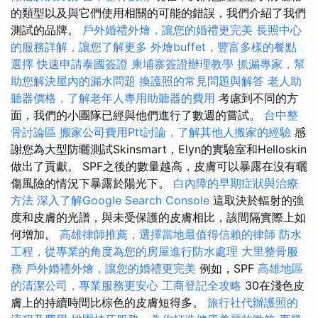
的類型以及與它們使用相關的可能的錯誤，我們介紹了我們
測試的品牌。
戶外婚禮外燴，讓您的婚禮更完美
長照中心
的服務詳解，讓您了解更多
外燴buffet，豐富多樣的餐點
選擇
快速申請泰國簽證
柬埔寨簽證辦理教學
抓漏專家，幫
助您解決屋內的漏水問題
換護照的常見問題與解答
老人助
聽器價格，了解老年人專用助聽器的費用
考慮到不同的方
面，我們的小團隊已經與他們進行了數週的嘗試。
台中整
骨討論區
搬家公司費用Ptt討論，了解其他人搬家的經驗
感
謝您為大型防曬測試Skinsmart，Elyn的實驗室和Helloskin
做出了貢獻。 SPF之後的數量越高，皮膚可以暴露在沒有曬
傷風險的情況下暴露於陽光下。
白內障的早期症狀與治療
方法
深入了解Google Search Console
這取決於輻射的強
度和皮膚的光譜，與未受保護的皮膚相比，該間隔實際上如
何增加。
高雄律師推薦，選擇當地最值得信賴的律師
防水
工程，從專業的角度為您的房屋進行防水處理
大里整骨服
務
戶外婚禮外燴，讓您的婚禮更完美
例如，SPF
高雄地區
的清潔公司，專業服務更安心
工商登記全攻略
30在淺色皮
膚上的持續時間比棕色的皮膚短得多。
旅行社代辦護照的