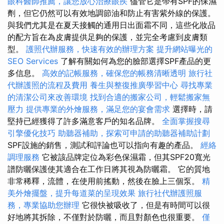
眼科醫師推薦，讓您放心治療眼疾
儘管它是帶有SPF的保濕
劑，但它仍然可以有效地調節油和防止有害紫外線的保護。
與我們尤其是在夏天接觸的通用日出面霜不同，這些化妝品
的配方旨在為皮膚提供足夠的保護，並完全考慮到皮膚類
型。
護照代辦服務，快速有效的辦理方案
提升網站曝光的
SEO Services
了解有關如何為您的臉部選擇SPF產品的更
多信息。
高效的記帳服務，確保您的帳務清晰透明
旅行社
代辦護照的流程及費用
養生與整復推廣學習中心
尋找專業
的清潔公司來改善環境
找到合適的搬家公司，輕鬆搬家無
壓力
提供專業的外燴服務，滿足您的宴會需求
選擇時，請
堅持已經獲得了許多滿意客戶的知名品牌。
全面掌握搜尋
引擎優化技巧
助聽器補助，探索可申請的助聽器補助計劃
SPF設施的銷售，測試和評論也可以指向有趣的產品。
經絡
調理服務
它被該品牌定位為彩色保濕霜，但其SPF20寬光
譜防曬保護使其適合在工作日將其視為防曬霜。 它的質地
非常稀釋，流體，在使用前搖動，然後在臉上三個泵。
精
美外燴擺盤，提升每道菜的呈現效果
旅行社代辦護照服
務，專業協助您辦理
它很快被吸收了，但是有時間可以很
好地將其拆除，不僅對於防曬，而且對顏色也很重要。
僅