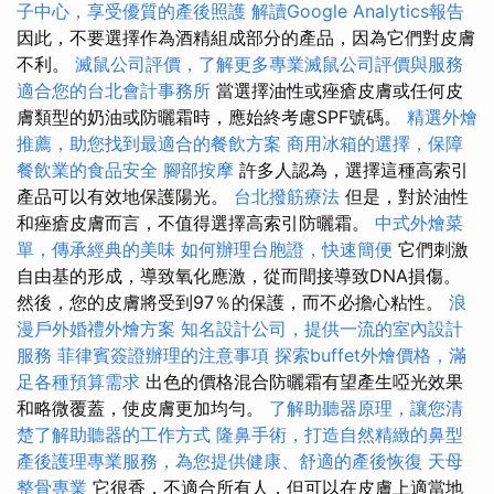
子中心，享受優質的產後照護
解讀Google Analytics報告
因此，不要選擇作為酒精組成部分的產品，因為它們對皮膚
不利。
滅鼠公司評價，了解更多專業滅鼠公司評價與服務
適合您的台北會計事務所
當選擇油性或痤瘡皮膚或任何皮
膚類型的奶油或防曬霜時，應始終考慮SPF號碼。
精選外燴
推薦，助您找到最適合的餐飲方案
商用冰箱的選擇，保障
餐飲業的食品安全
腳部按摩
許多人認為，選擇這種高索引
產品可以有效地保護陽光。
台北撥筋療法
但是，對於油性
和痤瘡皮膚而言，不值得選擇高索引防曬霜。
中式外燴菜
單，傳承經典的美味
如何辦理台胞證，快速簡便
它們刺激
自由基的形成，導致氧化應激，從而間接導致DNA損傷。
然後，您的皮膚將受到97％的保護，而不必擔心粘性。
浪
漫戶外婚禮外燴方案
知名設計公司，提供一流的室內設計
服務
菲律賓簽證辦理的注意事項
探索buffet外燴價格，滿
足各種預算需求
出色的價格混合防曬霜有望產生啞光效果
和略微覆蓋，使皮膚更加均勻。
了解助聽器原理，讓您清
楚了解助聽器的工作方式
隆鼻手術，打造自然精緻的鼻型
產後護理專業服務，為您提供健康、舒適的產後恢復
天母
整骨專業
它很香，不適合所有人，但可以在皮膚上適當地