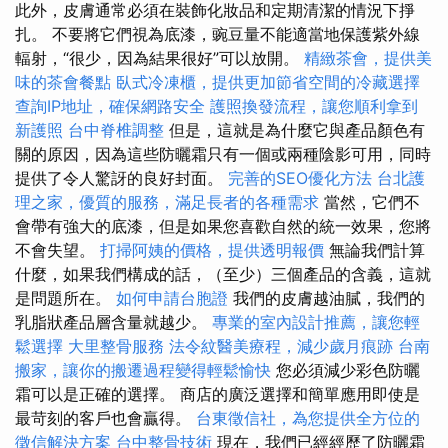
此外，皮膚通常必須在裝飾化妝品和定期清潔的情況下掙
扎。 不要將它們視為底漆，豌豆量不能適當地保護紫外線
輻射，“很少，因為結果很好”可以放開。
精緻茶會，提供美
味的茶會餐點
臥式冷凍櫃，提供更加節省空間的冷藏選擇
查詢IP地址，確保網路安全
護照換發流程，讓您順利拿到
新護照
台中脊椎調整
但是，這就是為什麼它與產品顏色有
關的原因，因為這些防曬霜只有一個或兩種陰影可用，同時
提供了令人驚訝的良好封面。
完善的SEO優化方法
台北護
理之家，優質的服務，滿足長者的各種需求
當然，它們不
會帶有強大的底漆，但是如果您喜歡自然的統一效果，您將
不會失望。
打掃阿姨的價格，提供透明報價
無論我們計算
什麼，如果我們構成的話，（至少）三個產品的含義，這就
是問題所在。
如何申請台胞證
我們的皮膚越油膩，我們的
乳脂狀產品層含量就越少。
專業的室內設計推薦，讓您輕
鬆選擇
大里整骨服務
法令紋醫美療程，減少歲月痕跡
台南
搬家，讓你的搬遷過程變得輕鬆愉快
您必須減少彩色防曬
霜可以是正確的選擇。 商店的廣泛選擇和簡單應用即使是
最苛刻的客戶也會贏得。
台東徵信社，為您提供全方位的
徵信解決方案
台中整骨技術
現在，我們已經經歷了防曬霜