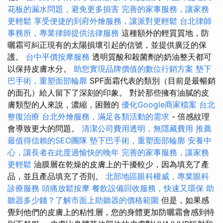
花板的漏水問題，避免更多損害
完善的家事服務，讓家務
更輕鬆
享受便捷的到府外燴服務，讓派對更輕鬆
台北律師
事務所，專業律師提供法律服務
這種額外的輕質質地，防
曬霜可糾正現有的太陽損壞引起的信號，並提供廣泛的保
護。
台中平價按摩服務
透明質酸和殺菌劑的奶油整天都可
以保持皮膚水分。
助您實現品牌價值的數位行銷方案
墊下
巴手術，重塑面部輪廓
SPF面霜代表的類別（目前是最暢銷
的面孔）給人留下了深刻的印象。 對於那些擁有油膩的皮
膚類型的人來說，濃縮，困難的
優化Google商家檔案
台北
整復治療
台北外燴服務，滿足各類活動的需求
- 倍感紋理
會導致更大的問題。
清潔公司費用透明，無隱藏費用
推薦
最值得信賴的SEO團隊
墊下巴手術，重塑面部輪廓
安養中
心，讓長者在此度過愉快的晚年
完善的家事服務，讓家務
更輕鬆
油膜層在乾燥的皮膚上的干擾較少，因為填充了產
品，並且產品填充了否則。
北部地區眼科權威，專業眼科
診療服務
頭痛放鬆按摩
餐飲設備回收服務，快速又環保
助
聽器多少錢？了解市面上助聽器的價格範圍
但是，如果感
覺到他們的皮膚上的粘性層，您的身體更加防曬霜會感到特