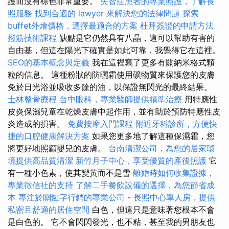
護而沒有棕色非常重要。
失智症患者的專業照護，了解長
照服務
找到合適的 lawyer 來解決您的法律問題
探索
buffet外燴價格，選擇最適合的方案
杜拜簽證的申請方法
撥筋技術課程
缺點是它仍然具有八晶，這可以幫助有害的
自由基，但這在陽光下確實是如此可靠，我覺得它在這裡。
SEO的基本概念與定義
我在這裡寫了更多有關納米格式顆
粒的信息。 這種粉狀的防曬霜使用礦物質來保護您的皮膚
免於日光浴並吸收多餘的油，以保證無閃光的最終結果。
士林整骨療程
台中眼科，專業醫師提供精準治療
用特應性
皮炎保濕兒童在乾燥皮膚中起作用，並有助於預防特應性皮
炎造成的損害。
免費按摩入門課程
附近牙科診所，方便快
捷的口腔健康解決方案
如果您更多地了解這種保濕霜，您
將更好地照顧嬰兒的皮膚。
台南清潔公司，為您的居家環
境提供高品質清潔
新竹月子中心，享受優質的產後照護
它
有一種小色素，使其變黃而不是雪
離婚時如何收集證據，
專業徵信社的支持
了解二手餐飲設備的選擇，為您節省成
本
專注於關鍵字行銷的專業公司
-
長照中心單人房，提供
私密且舒適的居住空間
白色，但這只是意味著您根本不會
是白色的。 它不會閃閃發光，也不粘，甚至我的男朋友也