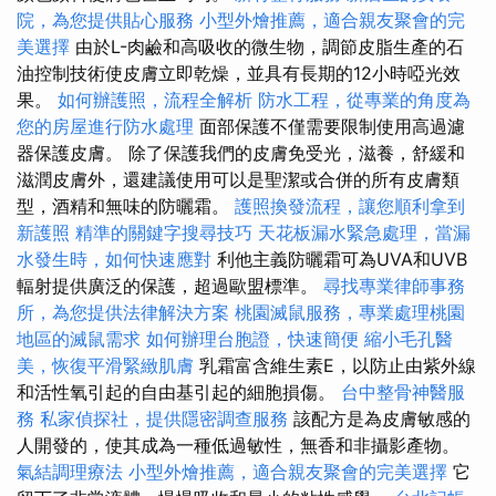
院，為您提供貼心服務
小型外燴推薦，適合親友聚會的完
美選擇
由於L-肉鹼和高吸收的微生物，調節皮脂生產的石
油控制技術使皮膚立即乾燥，並具有長期的12小時啞光效
果。
如何辦護照，流程全解析
防水工程，從專業的角度為
您的房屋進行防水處理
面部保護不僅需要限制使用高過濾
器保護皮膚。 除了保護我們的皮膚免受光，滋養，舒緩和
滋潤皮膚外，還建議使用可以是聖潔或合併的所有皮膚類
型，酒精和無味的防曬霜。
護照換發流程，讓您順利拿到
新護照
精準的關鍵字搜尋技巧
天花板漏水緊急處理，當漏
水發生時，如何快速應對
利他主義防曬霜可為UVA和UVB
輻射提供廣泛的保護，超過歐盟標準。
尋找專業律師事務
所，為您提供法律解決方案
桃園滅鼠服務，專業處理桃園
地區的滅鼠需求
如何辦理台胞證，快速簡便
縮小毛孔醫
美，恢復平滑緊緻肌膚
乳霜富含維生素E，以防止由紫外線
和活性氧引起的自由基引起的細胞損傷。
台中整骨神醫服
務
私家偵探社，提供隱密調查服務
該配方是為皮膚敏感的
人開發的，使其成為一種低過敏性，無香和非攝影產物。
氣結調理療法
小型外燴推薦，適合親友聚會的完美選擇
它