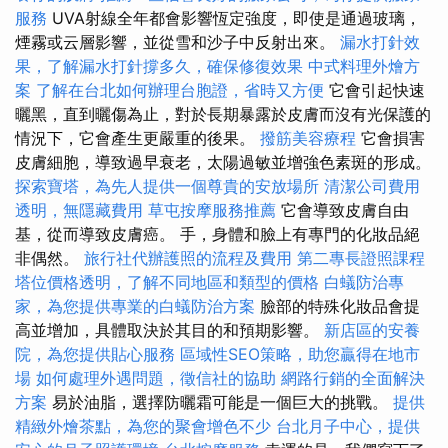
服務
UVA射線全年都會影響恆定強度，即使是通過玻璃，
煙霧或云層影響，並從雪和沙子中反射出來。
漏水打針效
果，了解漏水打針撐多久，確保修復效果
中式料理外燴方
案
了解在台北如何辦理台胞證，省時又方便
它會引起快速
曬黑，直到曬傷為止，對於長期暴露於皮膚而沒有光保護的
情況下，它會產生更嚴重的後果。
撥筋美容療程
它會損害
皮膚細胞，導致過早衰老，太陽過敏並增強色素斑的形成。
探索寶塔，為先人提供一個尊貴的安放場所
清潔公司費用
透明，無隱藏費用
草屯按摩服務推薦
它會導致皮膚自由
基，從而導致皮膚癌。 手，身體和臉上有專門的化妝品絕
非偶然。
旅行社代辦護照的流程及費用
第二專長證照課程
塔位價格透明，了解不同地區和類型的價格
白蟻防治專
家，為您提供專業的白蟻防治方案
臉部的特殊化妝品會提
高並增加，具體取決於其目的和預期影響。
新店區的安養
院，為您提供貼心服務
區域性SEO策略，助您贏得在地市
場
如何處理外遇問題，徵信社的協助
網路行銷的全面解決
方案
易於油脂，選擇防曬霜可能是一個巨大的挑戰。
提供
精緻外燴茶點，為您的聚會增色不少
台北月子中心，提供