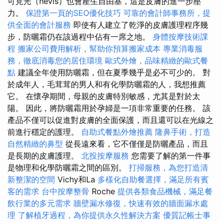
可見光（hevis）也會產生自由基，這是皮膚的進一步壓
力。
保證第一頁的SEO優化技巧
可靠的會計師事務所，提
供全面的會計服務
即使有人建立了乾淨的皮膚護理程序幾
步，防曬霜仍在該過程中佔有一席之地。
身體按摩技術課
程
搬家公司費用解析，幫助你預算搬家成本
專業消毒服
務，徹底消毒您的居住環境
歐式外燴，品味精緻的歐式餐
點
建議全年使用防曬霜，但在夏季幾乎是必不可少的。 對
於成年人，毛茸茸的男人和有化學防曬霜的人，我想推薦
它。 在懷孕期間，母親的皮膚特別敏感，尤其是對於太
陽。 因此，將防曬霜用於孕婦是一項非常重要的任務。 該
產品不僅可以促進對皮膚的全面保護，而且還可以在光線之
前進行穩定的護理。
自助式餐點外燴推薦
隆鼻手術，打造
自然精緻的鼻型
從長遠來看，它不僅僅是防曬產品，而且
是長期的皮膚護理。
北投按摩服務
您需要了解的第一件事
是物理和化學防曬霜之間的區別。
打掃服務，為您打造清
新整潔的空間
Vichy和La
多樣化自助餐選擇，滿足所有賓
客的需求
台中按摩整骨
Roche
提供各類食品機械，滿足餐
飲行業的多元需求
牆壁漏水修復，快速有效的牆面漏水處
理
了解植牙過程，為你提供永久性解決方案
優質記帳士事