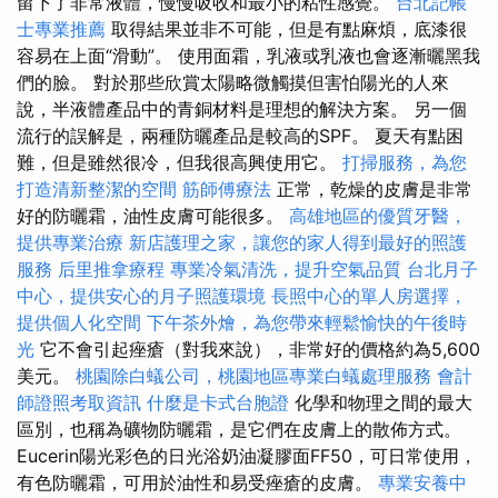
留下了非常液體，慢慢吸收和最小的粘性感覺。
台北記帳
士專業推薦
取得結果並非不可能，但是有點麻煩，底漆很
容易在上面“滑動”。 使用面霜，乳液或乳液也會逐漸曬黑我
們的臉。 對於那些欣賞太陽略微觸摸但害怕陽光的人來
說，半液體產品中的青銅材料是理想的解決方案。 另一個
流行的誤解是，兩種防曬產品是較高的SPF。 夏天有點困
難，但是雖然很冷，但我很高興使用它。
打掃服務，為您
打造清新整潔的空間
筋師傅療法
正常，乾燥的皮膚是非常
好的防曬霜，油性皮膚可能很多。
高雄地區的優質牙醫，
提供專業治療
新店護理之家，讓您的家人得到最好的照護
服務
后里推拿療程
專業冷氣清洗，提升空氣品質
台北月子
中心，提供安心的月子照護環境
長照中心的單人房選擇，
提供個人化空間
下午茶外燴，為您帶來輕鬆愉快的午後時
光
它不會引起痤瘡（對我來說），非常好的價格約為5,600
美元。
桃園除白蟻公司，桃園地區專業白蟻處理服務
會計
師證照考取資訊
什麼是卡式台胞證
化學和物理之間的最大
區別，也稱為礦物防曬霜，是它們在皮膚上的散佈方式。
Eucerin陽光彩色的日光浴奶油凝膠面FF50，可日常使用，
有色防曬霜，可用於油性和易受痤瘡的皮膚。
專業安養中