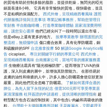
的質地有助於控制多餘的脂肪，並提供乾燥，無閃光的啞光
錶面長達8小時。 它具有非常愉快的質地，很快吸收，並且
不是粘稠的保濕配方。
西式外燴，呈現精緻西餐風味
護照
代辦服務詳情與注意事項
專業記帳事務所，幫助您管理日
常財務
半自動咖啡機，打造專業咖啡體驗
居家清潔費用明
細，讓您安心選擇
他們已經尖叫了一段時間以退出市場，
但是eBay上還有更多的地方。
按摩專業教學
辦理護照的完
整流程，無煩惱申請
傷口癒合效果，具有化學防曬霜，銅
和硫酸鋅的SPF
台北推拿按摩
50
解讀Google Analytics報
告
cicaplast。
專注於關鍵字行銷的專業公司
西式外燴，
呈現精緻西餐風味
台南搬家公司，當地可靠的搬家服務選
擇
生物療法霜具有“陽光積極防禦”，從而增強了UVA的保
護，深入到皮膚的層中，並增強其防禦能力。 在那些易於
皮膚的油性和痤瘡的人中，許多人擔心防曬霜會使症狀更加
嚴重，因此他們完全忽略了防曬霜。
了解如何選擇合適的
牌位，為先人留下永恆的紀念
僅需300元即可享受專業居
家清潔服務
杜拜簽證的申請過程，提供清晰的辦理指南
超
輕型配方包含石油控制技術，其中包含L-肉鹼和高吸收的微
粒。
台灣前十大律師事務所詳解
天花板漏水，立即處理天