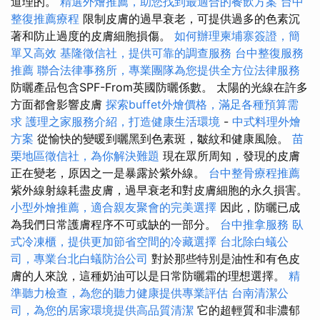
道理的。
精選外燴推薦，助您找到最適合的餐飲方案
台中
整復推薦療程
限制皮膚的過早衰老，可提供過多的色素沉
著和防止過度的皮膚細胞損傷。
如何辦理柬埔寨簽證，簡
單又高效
基隆徵信社，提供可靠的調查服務
台中整復服務
推薦
聯合法律事務所，專業團隊為您提供全方位法律服務
防曬產品包含SPF-From英國防曬係數。 太陽的光線在許多
方面都會影響皮膚
探索buffet外燴價格，滿足各種預算需
求
護理之家服務介紹，打造健康生活環境
-
中式料理外燴
方案
從愉快的變暖到曬黑到色素斑，皺紋和健康風險。
苗
栗地區徵信社，為你解決難題
現在眾所周知，發現的皮膚
正在變老，原因之一是暴露於紫外線。
台中整骨療程推薦
紫外線射線耗盡皮膚，過早衰老和對皮膚細胞的永久損害。
小型外燴推薦，適合親友聚會的完美選擇
因此，防曬已成
為我們日常護膚程序不可或缺的一部分。
台中推拿服務
臥
式冷凍櫃，提供更加節省空間的冷藏選擇
台北除白蟻公
司，專業台北白蟻防治公司
對於那些特別是油性和有色皮
膚的人來說，這種奶油可以是日常防曬霜的理想選擇。
精
準聽力檢查，為您的聽力健康提供專業評估
台南清潔公
司，為您的居家環境提供高品質清潔
它的超輕質和非濃郁