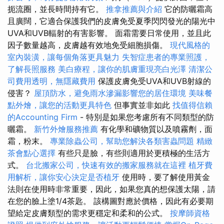
扼流圈，並長時間持有它。
推拿推薦與介紹
它的防曬霜高
且廣闊，它適合保護我們的皮膚免受夏季閃閃發光的陽光中
UVA和UVB輻射的有害影響。 面霜需要日常使用，並且此
因子數量越高，皮膚越有效地免受細胞損傷。
現代風格的
室內裝潢，讓每個角落更具魅力
失智症患者的專業照護，
了解長照服務
美白療程，讓你的肌膚重現亮白光澤
清潔公
司費用透明，無隱藏費用
保護皮膚免受UVA和UVB射線的
侵害？
屋頂防水，避免雨水滲漏影響您的居住環境
美味餐
點外燴，讓您的活動更具特色
但事實並非如此
找值得信賴
的Accounting Firm
- 特別是如果您考慮所有不同類型的防
曬霜。
新竹外燴服務推薦
有化學和礦物質以及噴霧劑，面
霜，粉末。
專業除蟲公司，幫助您解決各類害蟲問題
精緻
茶會點心選擇
有些只是臉，有些則適用於更積極的生活方
式。
台北搬家公司，快速有效的搬家服務就在這裡
植牙費
用解析，讓你安心決定是否植牙
使用時，要了解使用黃金
法則在使用時非常重要，因此，如果您真的想保護太陽，請
在您的臉上塗1/4茶匙。 該構圖對應於價格，因此有必要期
望給定皮膚類型的需求更穩定和柔和的公式。
按摩師資格