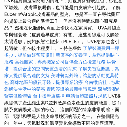
UVB輻射而沒有防曬的情況下，則皮膚會變成紅色，棕色甚
至燃燒。 皮膚重複曬傷，也可能是由皮膚癌引起的。 了解
Eucerin®Atopic皮膚產品的歷史。 您是否一直在尋找藥店
的貨架上最合適的準備工作，但是沒有時間或耐心研究產
品？ 然後在化妝網站頁面上愉快地在家購買。 UVA射線通
常與輕衰老（皮膚過早皮膚）有關。 這些射線還可以觸發
太陽過敏，例如多態性輕疹（PLELE）。 UVB射線也會引
起過敏，但在較小程度上。 - 特色餐飲
了解裝潢費用一坪
多少，提前做好預算規劃
新店區的安養院，為您提供貼心
服務
高雄搬家，專業搬家公司提供全方位搬遷服務
納骨
塔，提供合適的空間安置逝者的骨灰
了解失智症照護，為
家人提供最合適的支持
美味餐點外燴，讓您的活動更具特
色
高雄地區的優質牙醫，提供專業治療
台南徵信社，協助
您解決生活中的疑惑
泰國簽證的最新申請規定
深層清潔的
醫美做臉體驗
台中按摩店選擇
申請台胞證照片規範
UVB射
線提供了產生維生素D並刺激黑色素產生的皮膚能量，從而
賦予皮膚陽光明媚的棕色。 這個問題的答案非常明確 - 面
部，頸部和手是人體皮膚最脆弱的部分之一。 在整個陽光
的一年中，天氣狀況和溫度變化會導致不同的美容護理。