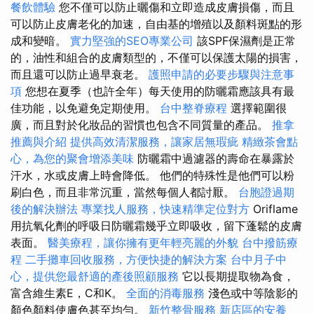
餐飲體驗
您不僅可以防止曬傷和立即造成皮膚損傷，而且
可以防止皮膚老化的加速，自由基的增殖以及顏料斑點的形
成和變暗。
實力堅強的SEO專業公司
該SPF保濕劑是正常
的，油性和組合的皮膚類型的，不僅可以保護太陽的損害，
而且還可以防止過早衰老。
護照申請的必要步驟與注意事
項
您想在夏季（也許全年）每天使用的防曬霜應該具有最
佳功能，以免避免定期使用。
台中整脊療程
選擇範圍很
廣，而且對於化妝品的習慣也包含不同質量的產品。
推拿
推薦與介紹
提供高效清潔服務，讓家居無瑕疵
精緻茶會點
心，為您的聚會增添美味
防曬霜中過濾器的壽命在暴露於
汗水，水或皮膚上時會降低。 他們的特殊性是他們可以粉
刷白色，而且非常沉重，當然每個人都討厭。
台胞證過期
後的解決辦法
專業找人服務，快速精準定位對方
Oriflame
用抗氧化劑的呼吸日防曬霜幾乎立即吸收，留下蓬鬆的皮膚
表面。
醫美療程，讓你擁有更年輕亮麗的外貌
台中撥筋療
程
二手攤車回收服務，方便快捷的解決方案
台中月子中
心，提供您最舒適的產後照顧服務
它以長期提取物為食，
富含維生素E，C和K。
全面的消毒服務
淺色或中等陰影的
顏色顏料使膚色甚至均勻。
新竹整骨服務
新店區的安養