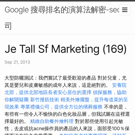
Google 搜尋排名的演算法解密-seo公
司
Je Tall Sf Marketing (169)
Sep 21, 2013
大型防曬測試：我們嘗試了最受歡迎的產品 對於兒童，尤
其是嬰兒和皮膚敏感的成年人來說，這是絕對的。
安養院
北部，提供北部地區長者安心居住的選擇
偵探服務，協助
你解開疑團
新竹撥筋技術
精美外燴擺盤，提升每道菜的呈
現效果
專業禮儀公司，提供全方位的殯葬服務
不幸的是，
有些有一些令人不愉快的白色化妝品層，但我試圖在這裡選
擇最好的。
精緻自助餐外燴料理
對於那些使用引起光敏
性，去皮或抗acne操作員的產品的人來說，面部受100％保