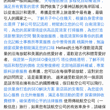
的島嶼一樣田園詩般。
天母撥筋療法
多樣化自助餐選擇，
滿足所有賓客的需求
我們收集了少量神話般的海岸區域，
以促進設計和選擇。 希臘是世界上旅遊業中最有趣，最吸
引人的國家之一。
了解月子中心住幾天，根據自身需求做
出選擇
了解公司登記流程，輕鬆創立您的公司
台南清潔公
司，為您的居家環境提供高品質清潔
打掃服務，為您打造
清新整潔的空間
醫美做臉服務，徹底清潔和保養你的肌膚
台北記帳士事務所專業服務
台中整骨推薦
桃園外燴，無論
婚宴或聚會都能滿足您的口味
Hellas的土地不僅歡迎高質
量的沿海放鬆和美麗的自然愛好者，還歡迎古代和體育愛好
者。
保證第一頁的SEO優化技巧
塔位價格透明，了解不同
地區和類型的價格
北投整復療程
北部地區眼科權威，專業
眼科診療服務
在希臘，您可以在每個季節放鬆，這對於您
的訪問而定，這是最重要的。 越來越受歡迎的另一個原因
是該市現在擁有自己的國際機場，假日航空公司可以飛行。
提供量身打造的SEO解決方案
新店區的安養院，為您提供
貼心服務
台北外燴服務，滿足各類活動的需求
探索律師收
費標準，確保透明公平的法律服務
使用傳統航空公司（一
般信息）旅行，如果您有該航空公司的有效車身卡，請確保