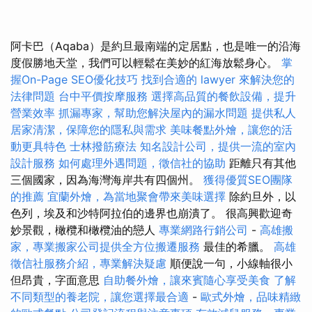
阿卡巴（Aqaba）是約旦最南端的定居點，也是唯一的沿海
度假勝地天堂，我們可以輕鬆在美妙的紅海放鬆身心。
掌
握On-Page SEO優化技巧
找到合適的 lawyer 來解決您的
法律問題
台中平價按摩服務
選擇高品質的餐飲設備，提升
營業效率
抓漏專家，幫助您解決屋內的漏水問題
提供私人
居家清潔，保障您的隱私與需求
美味餐點外燴，讓您的活
動更具特色
士林撥筋療法
知名設計公司，提供一流的室內
設計服務
如何處理外遇問題，徵信社的協助
距離只有其他
三個國家，因為海灣海岸共有四個州。
獲得優質SEO團隊
的推薦
宜蘭外燴，為當地聚會帶來美味選擇
除約旦外，以
色列，埃及和沙特阿拉伯的邊界也崩潰了。 很高興歡迎奇
妙景觀，橄欖和橄欖油的戀人
專業網路行銷公司
-
高雄搬
家，專業搬家公司提供全方位搬遷服務
最佳的希臘。
高雄
徵信社服務介紹，專業解決疑慮
順便說一句，小線軸很小
但昂貴，字面意思
自助餐外燴，讓來賓隨心享受美食
了解
不同類型的養老院，讓您選擇最合適
-
歐式外燴，品味精緻