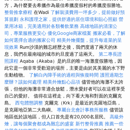
方，為什麼要去希臘作為最佳希臘度假村的希臘度假勝地。
整骨推拿療程
在Wadi
了解裝潢費用一坪多少，提前做好預
算規劃
永和護理之家，提供舒適的居住環境和貼心照顧
營
業用冰箱，完美適用於各類餐飲業務
高雄地區的清潔公
司，專業服務更安心
優化Google商家檔案
搬家必看，了解
如何選擇合適的搬家公司
精美外燴擺盤，提升每道菜的呈
現效果
Rum沙漠的難忘經歷之後，我們度過了兩天的休
息，我們在最南端的城市約旦度過了這兩天。
第二專長證
照課程
Aqaba（Akaba）是約旦的唯一海灘度假勝地，因
此它是一個非常受歡迎的場所，主要是由於其美麗的水下野
生動植物。
了解白內障手術的過程與恢復時間
護照過期怎
麼辦？該如何處理
精美外燴點心品項
儘管他的海灘不太誇
張，但他的海灘非常適合放鬆，潛水愛好者可以在這裡享受
自己的愛好。 值得在這裡走，向下看大海和對面的克爾克
島。
西屯體態調整
克爾克（Krk）是最近的克羅地亞島，
是克羅地亞第二大島嶼。
專屬台北會計事務所服務
儘管該
地區低於該地區，但人口首先是有20,000名居民。
高級外
燴，讓每個聚會都成為難忘的盛宴
新竹整骨推薦
推薦一些