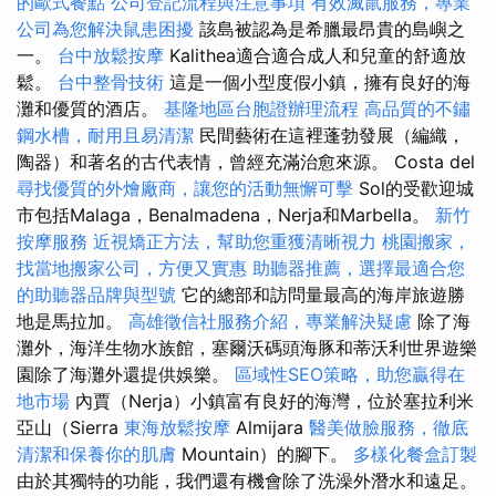
的歐式餐點
公司登記流程與注意事項
有效滅鼠服務，專業
公司為您解決鼠患困擾
該島被認為是希臘最昂貴的島嶼之
一。
台中放鬆按摩
Kalithea適合適合成人和兒童的舒適放
鬆。
台中整骨技術
這是一個小型度假小鎮，擁有良好的海
灘和優質的酒店。
基隆地區台胞證辦理流程
高品質的不鏽
鋼水槽，耐用且易清潔
民間藝術在這裡蓬勃發展（編織，
陶器）和著名的古代表情，曾經充滿治愈來源。 Costa del
尋找優質的外燴廠商，讓您的活動無懈可擊
Sol的受歡迎城
市包括Malaga，Benalmadena，Nerja和Marbella。
新竹
按摩服務
近視矯正方法，幫助您重獲清晰視力
桃園搬家，
找當地搬家公司，方便又實惠
助聽器推薦，選擇最適合您
的助聽器品牌與型號
它的總部和訪問量最高的海岸旅遊勝
地是馬拉加。
高雄徵信社服務介紹，專業解決疑慮
除了海
灘外，海洋生物水族館，塞爾沃碼頭海豚和蒂沃利世界遊樂
園除了海灘外還提供娛樂。
區域性SEO策略，助您贏得在
地市場
內賈（Nerja）小鎮富有良好的海灣，位於塞拉利米
亞山（Sierra
東海放鬆按摩
Almijara
醫美做臉服務，徹底
清潔和保養你的肌膚
Mountain）的腳下。
多樣化餐盒訂製
由於其獨特的功能，我們還有機會除了洗澡外潛水和遠足。