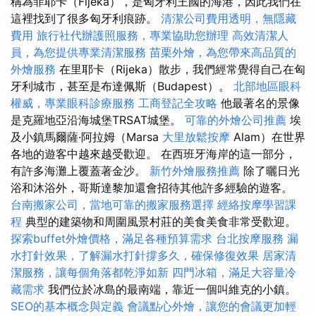
稱為菲耶卡（Fijeka），是匈牙利王國的海港，因此我們在
這裡找到了很多匈牙利痕跡。
清潔公司費用透明，無隱藏
費用
旅行社代辦護照服務，專業協助您辦理
高效清潔人
員，為您提供專業清潔服務
苗栗外燴，為您帶來高品質的
外燴服務
在里耶卡（Rijeka）散步，我們經常覺得自己在匈
牙利城市，甚至是布達佩斯（Budapest）。
北部地區眼科
權威，專業眼科診療服務
工商登記全攻略
他最著名的景像
是克羅地亞沿海城堡TRSAT城堡。
可靠的外燴公司推薦
埃
及小鎮馬爾薩·阿拉姆（Marsa
大里放鬆按摩
Alam）在世界
各地的遊客中越來越受歡迎。 在西班牙海岸的這一部分，
有許多海灘上覆蓋著金沙。
新竹外燴服務推薦
除了曬日光
浴和沐浴外，哥斯達黎加還會招待其他許多經驗的遊客。
台南搬家公司，當地可靠的搬家服務選擇
經絡按摩學習課
程
典型的建築物和周圍風景村莊的美食美食非常受歡迎。
探索buffet外燴價格，滿足各種預算需求
台北按摩服務
漏
水打針效果，了解漏水打針撐多久，確保修復效果
居家清
潔服務，讓每個角落都乾淨如新
四門冰箱，滿足大容量冷
藏需求
我們位於冰島的最南端，靠近一個叫維克的小鎮。
SEO的基本概念與定義
會議點心外燴，讓您的會議更加輕