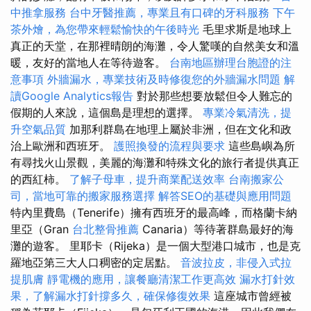
中推拿服務
台中牙醫推薦，專業且有口碑的牙科服務
下午
茶外燴，為您帶來輕鬆愉快的午後時光
毛里求斯是地球上
真正的天堂，在那裡晴朗的海灘，令人驚嘆的自然美女和溫
暖，友好的當地人在等待遊客。
台南地區辦理台胞證的注
意事項
外牆漏水，專業技術及時修復您的外牆漏水問題
解
讀Google Analytics報告
對於那些想要放鬆但令人難忘的
假期的人來說，這個島是理想的選擇。
專業冷氣清洗，提
升空氣品質
加那利群島在地理上屬於非洲，但在文化和政
治上歐洲和西班牙。
護照換發的流程與要求
這些島嶼為所
有尋找火山景觀，美麗的海灘和特殊文化的旅行者提供真正
的西紅柿。
了解子母車，提升商業配送效率
台南搬家公
司，當地可靠的搬家服務選擇
解答SEO的基礎與應用問題
特內里費島（Tenerife）擁有西班牙的最高峰，而格蘭卡納
里亞（Gran
台北整骨推薦
Canaria）等待著群島最好的海
灘的遊客。 里耶卡（Rijeka）是一個大型港口城市，也是克
羅地亞第三大人口稠密的定居點。
音波拉皮，非侵入式拉
提肌膚
靜電機的應用，讓餐廳清潔工作更高效
漏水打針效
果，了解漏水打針撐多久，確保修復效果
這座城市曾經被