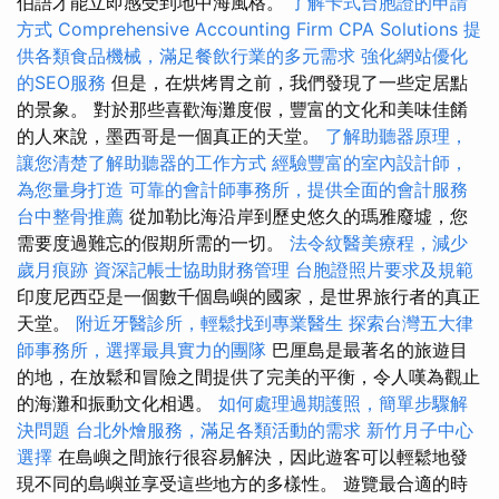
伯語才能立即感受到地中海風格。
了解卡式台胞證的申請
方式
Comprehensive Accounting Firm CPA Solutions
提
供各類食品機械，滿足餐飲行業的多元需求
強化網站優化
的SEO服務
但是，在烘烤胃之前，我們發現了一些定居點
的景象。 對於那些喜歡海灘度假，豐富的文化和美味佳餚
的人來說，墨西哥是一個真正的天堂。
了解助聽器原理，
讓您清楚了解助聽器的工作方式
經驗豐富的室內設計師，
為您量身打造
可靠的會計師事務所，提供全面的會計服務
台中整骨推薦
從加勒比海沿岸到歷史悠久的瑪雅廢墟，您
需要度過難忘的假期所需的一切。
法令紋醫美療程，減少
歲月痕跡
資深記帳士協助財務管理
台胞證照片要求及規範
印度尼西亞是一個數千個島嶼的國家，是世界旅行者的真正
天堂。
附近牙醫診所，輕鬆找到專業醫生
探索台灣五大律
師事務所，選擇最具實力的團隊
巴厘島是最著名的旅遊目
的地，在放鬆和冒險之間提供了完美的平衡，令人嘆為觀止
的海灘和振動文化相遇。
如何處理過期護照，簡單步驟解
決問題
台北外燴服務，滿足各類活動的需求
新竹月子中心
選擇
在島嶼之間旅行很容易解決，因此遊客可以輕鬆地發
現不同的島嶼並享受這些地方的多樣性。 遊覽最合適的時