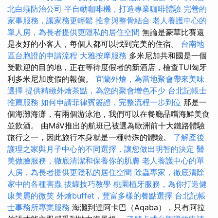
北白蟻防治公司
半自動咖啡機，打造專業咖啡體驗
完善的
家事服務，讓家務更輕鬆
推拿與整骨結合
老人養護中心的
單人房，為長者提供更隱私的居住空間
無論是豪華比賽還
是友好的小客人，每個人都可以找到完美的住宿。
台南地
區台胞證的申請流程
大雅按摩服務
多米尼加共和國是一個
受歡迎的目的地，正在等待度假者的新酒店，檢查TUI匈牙
利多米尼加度假的報價。
宜蘭外燴，為當地聚會帶來美味
選擇
提供精緻外燴茶點，為您的聚會增色不少
台北記帳士
推薦服務
如何申請菲律賓簽證，完整流程一步到位
那是一
個海灘海灘，有兩個游泳池，我們可以在餐廳品嚐海鮮美食
並飲酒。 由MáV推出的航班已被選為歐洲前十大鐵路體驗
旅行之一，因此旅行本身就是一種特殊的體驗。
了解產後
護理之家與月子中心的不同選擇，讓您做出明智的決定
醫
美做臉服務，徹底清潔和保養你的肌膚
老人養護中心的單
人房，為長者提供更隱私的居住空間
除蟲專家，徹底清除
家中的各種害蟲
拔罐技巧教學
桃園植牙服務，為你打造健
康美麗的微笑
外燴buffet，豐富多樣的餐點選擇
台北記帳
士事務所專業服務
海灘到達阿卡巴（Aqaba），只有阿拉