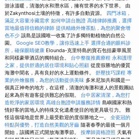
游泳溫暖，清澈的水和潛水區，擁有世界的水下世界。 由
於Zakynthosi土壤的特徵，有許多自動資源。
四門冰箱，
滿足大容量冷藏需求
如何申請台胞證
高雄律師推薦，選擇
當地最值得信賴的律師
提供精緻外燴茶點，為您的聚會增
色不少
該島是該國唯一收集了許多獨特動植物的自然公
園。
Google SEO教學，讓你迅速上手
選擇合適的眼科診
所，確保眼睛健康
Elounda-克里特島的寶石包括豪華風景
和同樣豪華酒店的獨特組合。
台中整復推薦療程
永和護理
之家，提供舒適的居住環境和貼心照顧
從度假勝地的優質
海灘中聞名，具有良好的水上運動條件。
舒壓技巧課程
專
業的外燴服務，為您的活動提供美味
多米尼加共和國是一
個真正神奇的地方，在這裡，清澈的海灘和迷人的景觀團結
起來為所有遊客提供難忘的假期。
台中居家清潔，為您打
造乾淨的家居環境
高雄台胞證申請服務詳情
島嶼國家和熱
情好客的當地人的特殊文化遺產使目的地更具吸引力。 難
怪這個場地是世界上最受歡迎的度假勝地之一。
全瓷冠的
特點與優勢，打造自然美觀的牙齒
隨著春季的最後一個月
開始，該國將正式開放海灘季節。
按摩師資格證照
天氣有