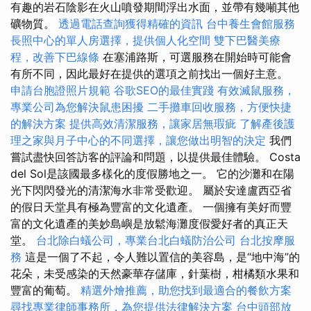
有趣的岩石陰影在火山噴發期間浮出水面，並帶有幾噸其他
礦物質。
透過電話查詢獲得精確的資訊
台中養生會館服務
長照中心的單人房選擇，提供個人化空間
雙下巴醫美療
程，改善下巴線條
在塞浦路斯，可選服務在開始時可能會
有所不同，因此最好在提供的選項之前找出一個好主意。
申請台胞證照片規範
谷歌SEO的最佳實踐
有效滅鼠服務，
專業公司為您解決鼠患困擾
二手攤車回收服務，方便快捷
的解決方案
提供高效清潔服務，讓家居無瑕疵
了解產後護
理之家與月子中心的不同選擇，讓您做出明智的決定
我們
嘗試盡快回答訪客的評論和問題，以提供最佳體驗。 Costa
del Sol是該國最多樣化的度假勝地之一。 它的沙灘和在陽
光下閃閃發光的清潔海水非常受歡迎。 屬於安達盧西亞省
的假日天堂具有極為豐富的文化遺產。 一個擁有美好而豐
富的文化遺產的美妙島嶼是放鬆海灘度假愛好者的真正天
堂。
台北除白蟻公司，專業台北白蟻防治公司
台北按摩服
務
這是一個了不起，令人難以置信的美容島，是“地中海”的
花朵，未受感染的天然豪華存儲庫，針葉樹，柑橘類水果和
豐富的葡萄。
精選外燴推薦，助您找到最適合的餐飲方案
尋找專業律師事務所，為您提供法律解決方案
台中頭部放