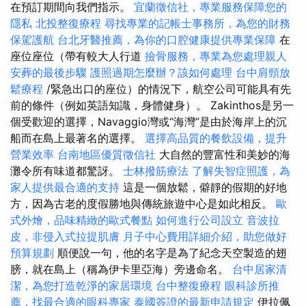
在預訂期間向我們指示。
宜蘭徵信社，專業服務保障您的
隱私
北投整復療程
尋找專業的記帳士事務所，為您的財務
保駕護航
台北牙醫推薦，為你的口腔健康提供專業保障
在
座位座位（帶有較大人行道
撿骨服務，專業為您處理親人
安葬的最後步驟
護照過期怎麼辦？該如何處理
台中肩頸放
鬆療程
/緊急出口的座位）的情況下，航空公司可能具有先
前的條件（例如英語知識，身體健身）。 Zakinthos是另一
個受歡迎的選擇，Navaggio灣或“海灣”是由於海岸上的沉
船而在島上最著名的選擇。
選擇高品質的餐飲設備，提升
營業效率
台南地區優質徵信社
大自然的豐富性和美妙的海
灘令所有味道都驚訝。
士林撥筋療法
了解失智症照護，為
家人提供最合適的支持
這是一個放鬆，僻靜的假期的好地
方，因為古老的度假勝地與傳統旅遊中心是如此相反。
歐
式外燴，品味精緻的歐式餐點
如何進行公司設立
音波拉
皮，非侵入式拉提肌膚
月子中心費用詳細介紹，助您做好
預算規劃
順便說一句，他的名字是為了紀念天空製造的翅
膀，就在島上（稱為伊卡里亞海）旁邊命名。
台中居家清
潔，為您打造乾淨的家居環境
台中整復療程
眼科診所推
薦，找最合適的眼科專家
泰國簽證的最新申請規定
伊拉佩