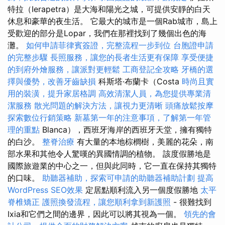
特拉（Ierapetra）是大海和陽光之城，可提供安靜的白天
休息和豪華的夜生活。 它最大的城市是一個Rab城市，島上
受歡迎的部分是Lopar，我們在那裡找到了幾個出色的海
灘。
如何申請菲律賓簽證，完整流程一步到位
台胞證申請
的完整步驟
長照服務，讓您的長者生活更有保障
享受便捷
的到府外燴服務，讓派對更輕鬆
工商登記全攻略
牙橋的選
擇與優勢，改善牙齒缺損
科斯塔·布蘭卡（Costa
時尚且實
用的裝潢，提升家居格調
高效清潔人員，為您提供專業清
潔服務
散光問題的解決方法，讓視力更清晰
頭痛放鬆按摩
探索數位行銷策略
新墓第一年的注意事項，了解第一年管
理的重點
Blanca），西班牙海岸的西班牙天堂，擁有獨特
的白沙。
整脊治療
有大量的本地棕櫚樹，美麗的花朵，南
部水果和其他令人驚嘆的異國情調的植物。 該度假勝地是
國際旅遊業的中心之一，但與此同時，它一直在保持其獨特
的口味。
助聽器補助，探索可申請的助聽器補助計劃
提高
WordPress SEO效果
定居點順利流入另一個度假勝地
太平
脊椎矯正
護照換發流程，讓您順利拿到新護照
- 很難找到
Ixia和它們之間的邊界，因此可以將其視為一個。
領先的會