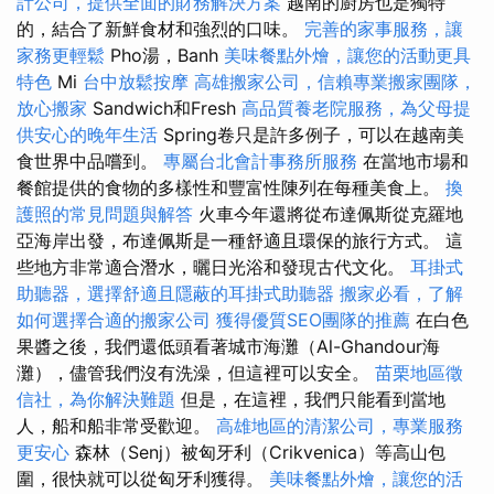
計公司，提供全面的財務解決方案
越南的廚房也是獨特
的，結合了新鮮食材和強烈的口味。
完善的家事服務，讓
家務更輕鬆
Pho湯，Banh
美味餐點外燴，讓您的活動更具
特色
Mi
台中放鬆按摩
高雄搬家公司，信賴專業搬家團隊，
放心搬家
Sandwich和Fresh
高品質養老院服務，為父母提
供安心的晚年生活
Spring卷只是許多例子，可以在越南美
食世界中品嚐到。
專屬台北會計事務所服務
在當地市場和
餐館提供的食物的多樣性和豐富性陳列在每種美食上。
換
護照的常見問題與解答
火車今年還將從布達佩斯從克羅地
亞海岸出發，布達佩斯是一種舒適且環保的旅行方式。 這
些地方非常適合潛水，曬日光浴和發現古代文化。
耳掛式
助聽器，選擇舒適且隱蔽的耳掛式助聽器
搬家必看，了解
如何選擇合適的搬家公司
獲得優質SEO團隊的推薦
在白色
果醬之後，我們還低頭看著城市海灘（Al-Ghandour海
灘），儘管我們沒有洗澡，但這裡可以安全。
苗栗地區徵
信社，為你解決難題
但是，在這裡，我們只能看到當地
人，船和船非常受歡迎。
高雄地區的清潔公司，專業服務
更安心
森林（Senj）被匈牙利（Crikvenica）等高山包
圍，很快就可以從匈牙利獲得。
美味餐點外燴，讓您的活