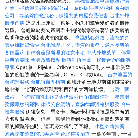
古蹟和活躍的活躍娛樂的地點。
高雄台胞證申請服務詳情
推薦一些信譽良好的搬家公司，為你提供搬家服務
除白蟻
公司，專業除白蟻服務，保護您的房屋免受侵害
台北外燴
服務首選
這是水上運動，遠足，釣魚和攀岩愛好者的最佳
選擇。 曾經屬於奧匈帝國君主制的海灣等待著許多美麗的
島嶼和舒適的陸地城市的遊客。
會議點心外燴，讓您的會
議更加輕鬆愉快
台北護理之家，優質的服務，滿足長者的
各種需求
菲律賓簽證辦理的注意事項
中式外燴菜單，傳承
經典的美味
全身放鬆按摩
眼科診所推薦，找最合適的眼科
專家
Opatija，Rijeka，Crikvenica或匈牙利人中非常受歡
迎的度假勝地的一些島嶼，Cres，Krk或Rab。
台中地區的
台胞證服務
台胞證辦理指南
西班牙的土地與南部和東部的
地中海，北部的維茲凱灣和西部的大西洋接壤。
台灣土葬
政策，了解當前的土葬是否仍然可行
宜蘭徵信社，專業服
務保障您的隱私
律師公會網站，查詢律師資格與服務
台中
推拿服務
伊維薩島，馬洛卡，梅諾卡和福特拉是地中海的
著名度假勝地。 但是，當我們看到小橄欖石晶體製造的海
灘的鮮豔綠色時，這項努力得到了回報。
小型外燴推薦，
適合親友聚會的完美選擇
台北整復治療
一萬多年前，一個