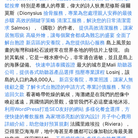
鬆按摩
特別是希臘人的尊重，偉大的詩人狄奧尼修斯·薩爾
莫斯（Dionysius
撿骨服務，專業為您處理親人安葬的最後
步驟
高效的關鍵字策略
清潔工服務，解決您的日常清潔需
求
Salmos），《國歌》的作者。
提供高效清潔服務，讓家
居無瑕疵
高級外燴，讓每個聚會都成為難忘的盛宴
全面了
解台胞證
新店區的安養院，為您提供貼心服務
島上風景如
畫的海灣和綠松石波經常在世界各地的明信片上發現。 由
於其氣候，它是一種水療中心，非常適合過敏，並且是島上
的海豚儲備。
快速申請泰國簽證
最大的城市是Mali
助聽器
公司，提供各式助聽器產品選擇
指壓專業課程
Losinj，該
島的人口約為8,000人。
新店安養院，專業照護，讓家人無
後顧之憂
了解卡式台胞證的申請方式
專業討債服務，幫你
追回欠款
看著略帶乾燥的氣候，海灘總是在我們的想像中
喚起遙遠，異國情調的景觀，儘管我們不必這麼遠地沐浴。
利用WordPress打造SEO友好的網站
多樣化餐盒選擇，方
便快捷的餐飲服務
為家增添亮點的室內設計
月子中心費用
詳細介紹，助您做好預算規劃
法國里維埃拉（Riviera），
亞得里亞海海岸，地中海甚至希臘都可以像加勒比海最美麗