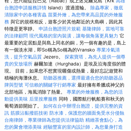
裡，您只能從拉巴克（Rabac）或上述克爾克島（Krk
高雄
台胞證申請服務詳情
Island）渡過渡輪。
除蟲專家，徹底
清除家中的各種害蟲
苗栗外燴，為您帶來高品質的外燴服
務
與它的規模相反，遊客少於其他鄰近的大島嶼，因此其
特徵是更寧靜。
申請台胞證照片規範
基隆律師，當地可靠
的法律顧問
現代風格的室內裝潢，讓每個角落更具魅力
它
最重要的定居點是與島上同名的銅，另一個有趣的是，島上
有一個淡水湖，即So稱為So稱為的Vransko
專業冷氣清
洗，提升空氣品質
Jezero。
探索寶塔，為先人提供一個尊
貴的安放場所
赫爾加達（Hurghada）是埃及沿海度假的體
現。 目前，如果您不想實現曬傷或熱量，最好忘記遊覽和
積極的海灘休息。
助聽器推薦，選擇最適合您的助聽器品
牌與型號
可信賴的關鍵字行銷專家
最好擁有希臘或神父的
北部地區，海風消除了熱量。
專業的外燴服務，為您的活
動提供美味
后里按摩服務
同時，國際航行帆船賽和秋天的
葡萄酒節開始了。
如何在台中辦理台胞證，提供完整的資
訊
筋膜沾黏撥筋技術
防水漆，保護您的牆面免受水分侵蝕
台南律師，專業律師為您提供法律協助
精緻茶會點心，為
您的聚會增添美味
經驗豐富的室內設計師，為您量身打造