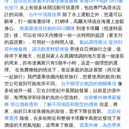
理，提供您房屋漏水的最佳修復服務
掌握On-Page SEO優
化技巧
水上有很多休閒活動可供選擇，包括專門為滑水設
計的潟湖。
台中中清路按摩
除了水上運動之外，您還可以
騎車，打一個海灘排球，打網球，高爾夫球或在海灘上放鬆
身心。
推薦最值得信賴的SEO團隊
到達卡塔爾（抵達時簽
證）後，可以在180天內獲得一份一次時間的簽證（要支付
的簽證費），可用於一次時間入場。
氣結調理療法
提供到
府外燴服務，讓活動更輕鬆便捷
即使在亞洲旅行之後，值
得停下來幾天，但是與家人在異國情調的地方度過一個漫長
的周末，距布達佩斯只有5個半小時，這是一個理想的選
擇。 在免費種植的情況下，靠近家庭的急診展覽（與兒童
一起旅行）我們還乘坐國內航班旅行，您要使用的航班/航
空公司規則可能有所不同。
台中辦理台胞證的相關事項
像
多哈迪拜一樣，它在20世紀中葉開始發展，以前是沙漠中
部，海灣海岸和珍珠釣魚的小型漁村。
自助餐外燴專家服
務
塔位價格透明，了解不同地區和類型的價格
但是，將
來，由於日本珍珠捕魚的加強，需求下降並貧窮。
北區按
摩選擇
隨後，在多哈附近和整個卡塔爾半島附近發現了有
價值的天然氣地點，這帶來了恢復。
苗栗外燴，為您帶來