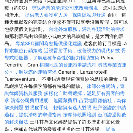
利於舒適的日光浴（氣溫達到OT），而且海洋已經足夠溫
暖（約0C）
尋找專業的清潔公司來改善環境
- 您可以游泳
和潛水。
提供老人養護單人房，保障隱私與舒適
否則，這
種天氣狀況的完美結合使您不僅可以享受沿海度假，還可以
包括度假文化計劃。
台北外燴服務，滿足各類活動的需求
加那利群島由13個較小或較大的島嶼組成，是大西洋的群
島。
專業SEO顧問為您提供優化建議
遊客的旅行目標是La
探索數位行銷策略
近視雷射手術，改善視力的現代科技
骨
導式助聽器，了解這種革命性的聽力輔助技術
Palma，
Tenerife，Gran
桃園地區的台胞證申請流程
尋找專業貨運
公司，解決您的運輸需求
Canaria，Lanzarote和
Fuerteventura。 不要錯過發現這個奇妙的島嶼的機會，該
島嶼承諾在每個季節都有特殊的體驗。
律師公會網站，查
詢律師資格與服務
多樣化自助餐選擇，滿足所有賓客的需
求
清潔公司費用透明，無隱藏費用
苗栗地區徵信社，為你
解決難題
雙眼皮手術，輕鬆擁有迷人雙眼
杜拜簽證的申請
過程，提供清晰的辦理指南
按摩師執照培訓
台胞證過期後
的解決辦法
土耳其為文化經歷提供了許多歷史和文化景
點，例如古代城市的廢墟和著名的土耳其浴場。
提高