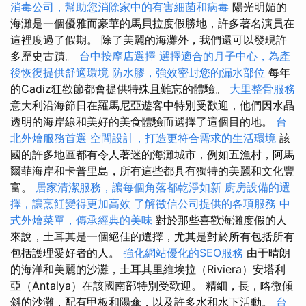
消毒公司，幫助您消除家中的有害細菌和病毒
陽光明媚的
海灘是一個優雅而豪華的馬貝拉度假勝地，許多著名演員在
這裡度過了假期。 除了美麗的海灘外，我們還可以發現許
多歷史古蹟。
台中按摩店選擇
選擇適合的月子中心，為產
後恢復提供舒適環境
防水膠，強效密封您的漏水部位
每年
的Cadiz狂歡節都會提供特殊且難忘的體驗。
大里整骨服務
意大利沿海節日在羅馬尼亞遊客中特別受歡迎，他們因水晶
透明的海岸線和美好的美食體驗而選擇了這個目的地。
台
北外燴服務首選
空間設計，打造更符合需求的生活環境
該
國的許多地區都有令人著迷的海灘城市，例如五漁村，阿馬
爾菲海岸和卡普里島，所有這些都具有獨特的美麗和文化豐
富。
居家清潔服務，讓每個角落都乾淨如新
廚房設備的選
擇，讓烹飪變得更加高效
了解徵信公司提供的各項服務
中
式外燴菜單，傳承經典的美味
對於那些喜歡海灘度假的人
來說，土耳其是一個絕佳的選擇，尤其是對於所有包括所有
包括護理愛好者的人。
強化網站優化的SEO服務
由于晴朗
的海洋和美麗的沙灘，土耳其里維埃拉（Riviera）安塔利
亞（Antalya）在該國南部特別受歡迎。 精細，長，略微傾
斜的沙灘，配有甲板和陽傘，以及許多水和水下活動。
台