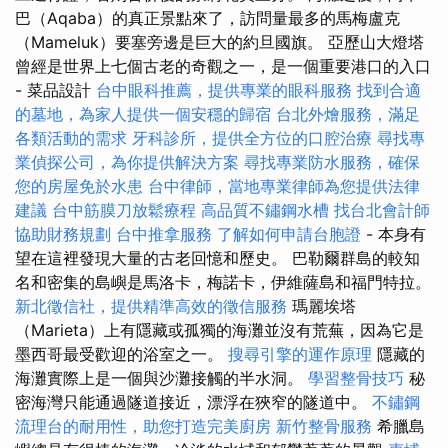
巴（Aqaba）的真正景點來了，訪問量最多的馬梅盧克
（Mameluk）要塞旁邊是巨大的約旦國旗。 亞歷山大燈塔
曾經是世界上七個古老的奇觀之一，是一個重要港口的入口
- 菜品設計
台中眼科推薦，提供專業的眼科服務
找到合適
的墓地，為家人提供一個安穩的歸宿
台北外燴服務，滿足
各類活動的需求
牙科診所，提供全方位的口腔治療
尋找專
業偵探公司，為你提供解決方案
尋找專業防水服務，確保
您的房屋免於水患
台中律師，當地專業律師為您提供法律
建議
台中筋膜刀放鬆療程
高品質不鏽鋼水槽
找台北會計師
協助財務規劃
台中推拿服務
了解如何申請台胞證
- 本身有
望在這裡發現大量的古老回憶和歷史。 巴勒爾群島的較知
名和密集的島嶼是馬洛卡，梅諾卡，伊維薩島和福門特拉。
新北徵信社，提供精準高效的徵信服務
瑪麗埃塔
（Marieta）上有隱藏或孤獨的海灘並沒有荒蕪，因為它是
墨西哥最受歡迎的浴室之一。
搜尋引擎的運作原理
隱藏的
海灘實際上是一個與沙灘接觸的半水洞。
學習整骨技巧
秘
密海灣只能通過隧道接近，漂浮在狹窄的隧道中。
不鏽鋼
流理台的耐用性，助您打造完美廚房
新竹整骨服務
希臘島