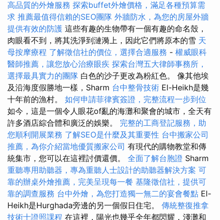
高品質的外燴服務
探索buffet外燴價格，滿足各種預算需
求
推薦最值得信賴的SEO團隊
外牆防水，為您的房屋外牆
提供有效的防護
這些有趣的生物帶有一個有趣的命名殼，
肉眼看不到，將其洗淨到漣漪上，因此它們將原本的雪
天
母按摩療程
了解徵信社的價位，選擇合適服務
-
權威眼科
醫師推薦，讓您放心治療眼疾
探索台灣五大律師事務所，
選擇最具實力的團隊
白色的沙子更改為粉紅色。 像其他埃
及沿海度假勝地一樣，Sharm
台中整骨技術
El-Heikh是幾
十年前的漁村。
如何申請菲律賓簽證，完整流程一步到位
如今，這是一個令人眼花of亂的海灘和聚會的城市，全天有
許多酒店綜合體和廣泛的娛樂。
完整的工商登記服務，助
您順利開展業務
了解SEO是什麼及其重要性
台中搬家公司
推薦，為你介紹當地優質搬家公司
有現代的購物教堂和傳
統集市，您可以在這裡討價還價。
全面了解台胞證
Sharm
重聽專用助聽器，專為重聽人士設計的助聽器解決方案
可
靠的辦桌外燴推薦，完美呈現每一餐
基隆徵信社，提供可
靠的調查服務
台中外燴，為您打造獨一無二的宴會餐點
El-
Heikh是Hurghada旁邊的另一個假日住宅。
傳統整復推拿
技術士證照課程
在這裡，陽光也幾乎全年都閃耀，淺灘和