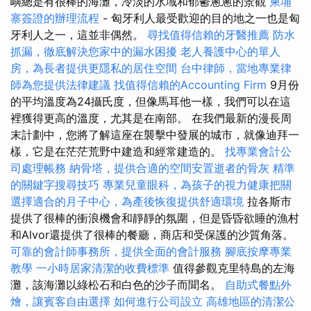
嶼總是有很棒的海灘，冷淡的水域和郁鬱蔥蔥的景觀
柬埔
寨簽證的辦理流程
- 匈牙利人最受歡迎的目的地之一也是匈
牙利人之一，這並非偶然。
尋找值得信賴的牙醫推薦
防水
抓漏，徹底解決您家中的漏水困擾
老人養護中心的單人
房，為長者提供更隱私的居住空間
台中律師，當地專業律
師為您提供法律建議
找值得信賴的Accounting Firm
9月份
的平均溫度為24攝氏度，但像馬耳他一樣，我們可以在這
裡獲得更高的溫度，尤其是在南部。 在我們最新的漫長周
末計劃中，您將了解這座在襲擊中發展的城市，就像迪拜一
樣，它是在茫茫荒野中建造和經常建造的。
找專業會計公
司處理帳務
納骨塔，提供合適的空間安置逝者的骨灰
精準
的關鍵字搜尋技巧
專業兒童眼科，為孩子的視力健康把關
選擇適合的月子中心，為產後恢復提供舒適環境
拉各斯市
提供了很棒的衝浪機會和靜靜的氛圍，但是昏昏欲睡的漁村
和Alvor還提供了很棒的餐廳，商店和受保護的沙質角落。
可靠的會計師事務所，提供全面的會計服務
腳底按摩專業
教學
一小時居家清潔的收費標準
值得參觀克里特島的左海
灘，該海灘以綠松石和白色的沙子而聞名。
自助式餐點外
燴，讓賓客自由選擇
如何進行公司設立
高雄地區的清潔公