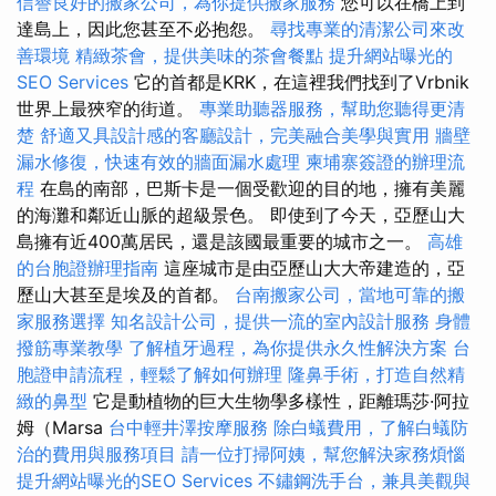
信譽良好的搬家公司，為你提供搬家服務
您可以在橋上到
達島上，因此您甚至不必抱怨。
尋找專業的清潔公司來改
善環境
精緻茶會，提供美味的茶會餐點
提升網站曝光的
SEO Services
它的首都是KRK，在這裡我們找到了Vrbnik
世界上最狹窄的街道。
專業助聽器服務，幫助您聽得更清
楚
舒適又具設計感的客廳設計，完美融合美學與實用
牆壁
漏水修復，快速有效的牆面漏水處理
柬埔寨簽證的辦理流
程
在島的南部，巴斯卡是一個受歡迎的目的地，擁有美麗
的海灘和鄰近山脈的超級景色。 即使到了今天，亞歷山大
島擁有近400萬居民，還是該國最重要的城市之一。
高雄
的台胞證辦理指南
這座城市是由亞歷山大大帝建造的，亞
歷山大甚至是埃及的首都。
台南搬家公司，當地可靠的搬
家服務選擇
知名設計公司，提供一流的室內設計服務
身體
撥筋專業教學
了解植牙過程，為你提供永久性解決方案
台
胞證申請流程，輕鬆了解如何辦理
隆鼻手術，打造自然精
緻的鼻型
它是動植物的巨大生物學多樣性，距離瑪莎·阿拉
姆（Marsa
台中輕井澤按摩服務
除白蟻費用，了解白蟻防
治的費用與服務項目
請一位打掃阿姨，幫您解決家務煩惱
提升網站曝光的SEO Services
不鏽鋼洗手台，兼具美觀與