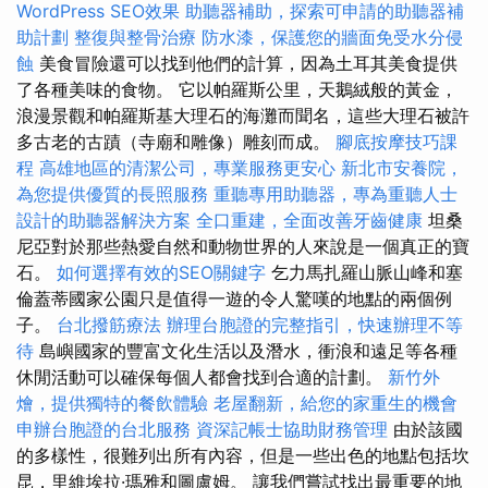
WordPress SEO效果
助聽器補助，探索可申請的助聽器補
助計劃
整復與整骨治療
防水漆，保護您的牆面免受水分侵
蝕
美食冒險還可以找到他們的計算，因為土耳其美食提供
了各種美味的食物。 它以帕羅斯公里，天鵝絨般的黃金，
浪漫景觀和帕羅斯基大理石的海灘而聞名，這些大理石被許
多古老的古蹟（寺廟和雕像）雕刻而成。
腳底按摩技巧課
程
高雄地區的清潔公司，專業服務更安心
新北市安養院，
為您提供優質的長照服務
重聽專用助聽器，專為重聽人士
設計的助聽器解決方案
全口重建，全面改善牙齒健康
坦桑
尼亞對於那些熱愛自然和動物世界的人來說是一個真正的寶
石。
如何選擇有效的SEO關鍵字
乞力馬扎羅山脈山峰和塞
倫蓋蒂國家公園只是值得一遊的令人驚嘆的地點的兩個例
子。
台北撥筋療法
辦理台胞證的完整指引，快速辦理不等
待
島嶼國家的豐富文化生活以及潛水，衝浪和遠足等各種
休閒活動可以確保每個人都會找到合適的計劃。
新竹外
燴，提供獨特的餐飲體驗
老屋翻新，給您的家重生的機會
申辦台胞證的台北服務
資深記帳士協助財務管理
由於該國
的多樣性，很難列出所有內容，但是一些出色的地點包括坎
昆，里維埃拉·瑪雅和圖盧姆。 讓我們嘗試找出最重要的地