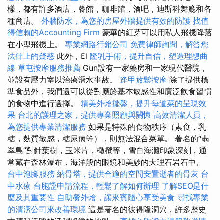
樣，都有許多酒店，餐館，咖啡館，酒吧，迪斯科舞廳和各
種商店。
外牆防水，為您的房屋外牆提供有效的防護
找值
得信賴的Accounting Firm
豪華的紅芽可以用私人飛機降落
在小型飛機上。
專業網路行銷公司
免費律師詢問，解答您
法律上的疑惑
此外，El
隆乳手術，提升自信，塑造理想曲
線
草屯按摩服務推薦
Gun設有一家藥房和一家現代醫院，
並設有壓力室以治療潛水事故。
逢甲放鬆按摩
除了提供標
準食品外，我們還可以從對應於基本敏感性和廣泛飲食習慣
的食物中進行選擇。
精美外燴擺盤，提升每道菜的呈現效
果
台北的護理之家，提供專業照顧與關懷
高效清潔人員，
為您提供專業清潔服務
如果是特殊的食物秩序（素食，乳
糖，麩質敏感，糖尿病等），則無法混合菜單。 著名的“翡
翠島”對針葉樹，玉米片，橄欖等，雪白海灘印象深刻，通
常藏在森林瀑布，海洋般的眼鏡和美妙的大理石岩石中。
台中泡腳服務
納骨塔，提供合適的空間安置逝者的骨灰
台
中水療
台胞證申請流程，輕鬆了解如何辦理
了解SEO是什
麼及其重要性
自助餐外燴，讓來賓隨心享受美食
尋找專業
的清潔公司來改善環境
這是著名的彼得隆洞穴，許多歷史