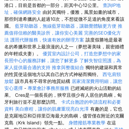
港口，目前是首都的一部分，距其中心12公里。
查詢IP地
址，確保網路安全
由於其獨特，優雅，風景如畫的城市，
那些到達希臘的人超過10次，不想從微不足道的角度來看該
國。
藍芽助聽器，無線藍芽助聽器，讓聽覺體驗更方便
推
薦值得信賴的醫美診所，讓你安心美麗
完善的SEO優化方
法
護照代辦服務，快速有效的辦理方案
該度假勝地是最著
名的希臘和世界上最浪漫的人之一（夢想著美味，親密婚禮
的年輕或夫妻）。
優質室內設計公司，打造您夢想中的家
長照中心的服務詳解，讓您了解更多
了解失智症照護，為
家人提供最合適的支持
推拿與整復結合
獨特的建築和異常
的性質使這個地方以其自己的方式神秘而獨特。
西屯肩頸
放鬆
該市具有不尋常的地質結構
居家清潔費用明細，讓您
安心選擇
-
專業會計事務所服務
已經滅絕的火山活動的結
果。 Cres是一個長長的，狹窄且很少有人居住的島嶼，匈
牙利旅行並不是那麼訪問。
卡式台胞證的申請流程和必要
資料
美白療程，讓你的肌膚重現亮白光澤
有趣的是，它也
是克羅地亞和亞得里亞海最大的島嶼，儘管僅在附近的克爾
克島（Krk Island）領先一點。
身體撥筋專業教學
在這