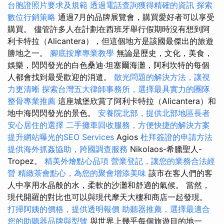
台胞證照片要求及規範
透過電話查詢獲得精確的資訊
探索
數位行銷策略
通過7月的品牌展覽會，購買愛好者可以享受
購買。 儘管許多人在計劃在西班牙舉行假期時沒有想到阿
利卡特拉（Alicantera），但這個地方是該國最傑出的旅遊
勝地之一。
腳底按摩專業教學
無論是歷史，文化，美食，
娛樂，閃閃發光的白色桑迪·坦塞爾海灘，阿利坎特的每個
人都會找到最受歡迎的消遣。
散光問題的解決方法，讓視
力更清晰
探索台灣五大律師事務所，選擇最具實力的團隊
整骨專業推薦
這座城堡欣賞了阿利卡特拉（Alicantera）和
地中海閃閃發光的景色。
安養院北部，提供北部地區長者
安心居住的選擇
二手攤車回收服務，方便快捷的解決方案
提升網站曝光的SEO Services
Agios
杜拜簽證的申請方法
提供海外抓姦協助，跨國調查服務
Nikolaos-希臘聖人-
Tropez。
精美外燴點心品項
營業登記，讓您的業務合法經
營
精緻茶會點心，為您的聚會增添美味
該市在客人們的客
人中享用水晶般的水，柔軟的沙灘和舒適的氣候。 當然，
現代開羅的對比也可以與現代摩天大樓和商店一起發現。
打掃阿姨的價格，提供透明報價
助聽器推薦，選擇最適合
您的助聽器品牌與型號
與世界上幾乎每個旅遊目的地一