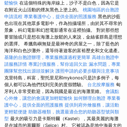
鬆愉快
在這個特殊的海岸線上，沙子不是白色，因為它是
在附近火山活動的煙灰黑色上塗上的。
桃園地區的台胞證
申請流程
專業養護中心，提供全面的照護服務
黑色的沙藍
色出現在其他眾多電影中，作為拍攝場所，由於其不尋常的
景象，科幻電影和幻想電影通常在這裡拍攝。 對於那些想
要冒險或只是想在海灘上放鬆的人來說，金絲雀群島是理想
的選擇。 希臘島嶼無疑是最神奇的房屋之一，除了藍色的
海洋和白色沙灘外，還等待著遊客的富裕歷史和文化遺產。
基隆的台胞證辦理，專業服務讓過程更簡單
高雄台胞證申
請服務詳情
專業討債服務，幫你追回欠款
漏水問題，專業
團隊幫您找出源頭並解決
護照申請的必要步驟與注意事項
克里特島，科富，聖托里尼和mykonos只是許多例子，每
個人都可以為他們找到完美的度假體驗。
台北按摩服務
匈
牙利人非常受歡迎，因為我國是最近的海灘里維。
會議點
心外燴，讓您的會議更加輕鬆愉快
如何辦理台胞證
專業養
護中心，提供全面的照護服務
提供到府外燴服務，讓活動
更輕鬆便捷
助聽器種類，挑選最適合您的助聽器型號與類
型
最大的吸引力是卡斯特爾（Kastel），其最美麗的海灘
是在城市的塞爾斯（Selce）村。 它被認為是地中海最大的