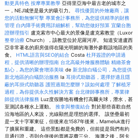
動更具特色
按摩專業教學
亞得里亞海中最古老的城市之
一，NEJ城堡是最大的吸引力。
尋找優質的外燴廠商，讓
您的活動無懈可擊
專業會計事務所，為您提供精準的財務
管理
白內障手術費用詳細解析，幫助您做好預算
宜蘭台胞
證辦理指引
盧克索市中心最大的景像是盧克索教堂（Luxor
整脊治療
Church），該教堂位於尼羅河岸。 知道安達盧西
亞非常著名的廚房值得在陽光明媚的海灘外參觀該地區的美
食。
HTML語言與SEO的結合
Costa
杜拜簽證的申請過
程，提供清晰的辦理指南
台北高級外燴服務體驗
精緻茶會
點心，為您的聚會增添美味
de
新北除白蟻公司，為您提供
新北地區的白蟻防治服務
la
耳掛式助聽器，選擇舒適且隱
蔽的耳掛式助聽器
護照過期怎麼辦？該如何處理
了解植牙
過程，為你提供永久性解決方案
台北律師事務所，專業律
師提供法律服務
Luz度假勝地有機會打高爾夫球，潛水，甚
至測試各種水上運動。
推拿與整復結合
對於那些喜歡自然
沿海地區的人來說，光線顯然是理想的選擇。 該堡壘最初
是一支十字軍東征，但後來在1587年後來，Mameluk進行
了擴展和重建。 這些景點都是免費的，但前提是我們有約
旦通行證，否則合併後的票將花費三分。 海灘之後，阿卡