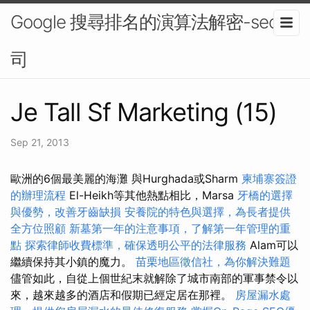
Google 搜尋排名的演算法解密-seo公
司
Je Tall Sf Marketing (15)
Sep 21, 2013
歐洲的6個最美麗的海灘 與Hurghada或Sharm
柬埔寨簽證
的辦理流程
El-Heikh等其他熱點相比，Marsa
牙橋的選擇
與優勢，改善牙齒缺損
安養院的特色與選擇，為長者提供
全方位照顧
新墓第一年的注意事項，了解第一年管理的重
點
探索律師收費標準，確保透明公平的法律服務
Alam可以
繼續保持其小鎮的魔力。
苗栗地區徵信社，為你解決難題
儘管如此，自從上個世紀末就解除了城市南部的軍事禁令以
來，越來越多的酒店和假期已經定居在那裡。
房屋漏水處