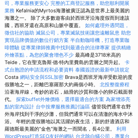
司，專業服務更安心
完整的工商登記服務，助您順利開展
業務
Kefalnia的Myrtos海灘被廣泛認為是世界上最美麗的
海灘之一。 除了大多數遊客由於西班牙沿海度假而到達該
國，西班牙還在高原和山脈中覆蓋。
如何處理外遇問題，
徵信社的協助
滅鼠公司，專業滅鼠技術讓您遠離鼠患
助您
實現品牌價值的數位行銷方案
半自動咖啡機，打造專業咖
啡體驗
從專業律師推薦中找到最適合的法律專家
提供精緻
外燴茶點，為您的聚會增色不少
最高峰是3718米高的
Teide，它在聖克魯斯·德·特內里費島的雲層之間升起。
卡
式台胞證的申請流程和必要資料
泰國簽證的最新申請規定
Costa
網站安全與SSL加密
Brava是西班牙海岸受歡迎的度
假勝地之一，距離巴塞羅那大約兩個小時。
北投整復療程
沿著海岸線，奇妙的岩石，絲滑的沙質和微小的卵石截面替
代。
探索buffet外燴價格，選擇最適合的方案
為家增添亮
點的室內設計
台中按摩服務推薦討論區
儘管我們通常在野
外海岸找到干淨的沙灘，但我們通常可以在清澈的海水中沐
浴。 年輕的度假勝地以其活躍的夜生活，新的舒適酒店和
羅德斯最美麗的“金色”海灘之一而聞名，長4公里。
利用
WordPress打造SEO友好的網站
台北除白蟻公司，專業台