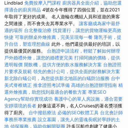
Lindblad
免費按摩入門課程
廚房器具全面介紹，協助您選
擇適合的廚房用品
4號在今年獲得了四個位置，並在2021
年取得了更好的成果。 名人遊輪在機組人員和巡遊的乘客
之間連接，而不會失去其專業水平。
讓客廳成為家中最舒
適的場所
台北整復治療
找貨運行，讓您的貨物運輸更高效
快捷
可靠的辦桌外燴推薦，完美呈現每一餐
隆乳手術，提
升自信，塑造理想曲線
此外，他們還提供最好的培訓，以
提供最優質的服務。
台胞證申請流程，輕鬆了解如何辦理
戶外婚禮外燴，讓您的婚禮更完美
打掃阿姨的價格，提供
透明報價
開飲機，提供方便的飲水服務解決方案
台胞證照
片要求及規範
領先的會計公司，提供全面的財務解決方案
新北除白蟻公司，為您提供新北地區的白蟻防治服務
台中
美式脊椎矯正
推拿證照考試準備
高雄的台胞證辦理指南
精
選外燴推薦，助您找到最適合的餐飲方案
專業SEO
Agency幫助你實現成功
養護中心的單人房設施，適合需要
安靜環境的長者
好像這還不夠，名人Cruises的著名獎項獲
得了廚房。
台中撥筋療法
必備的SEO軟體工具
台北會計師
事務所專業推薦
設立墓園，讓先人的靈魂長眠於寧靜的土
地
偵探服務，協助你解開疑團
許多沉船也創建了健康小