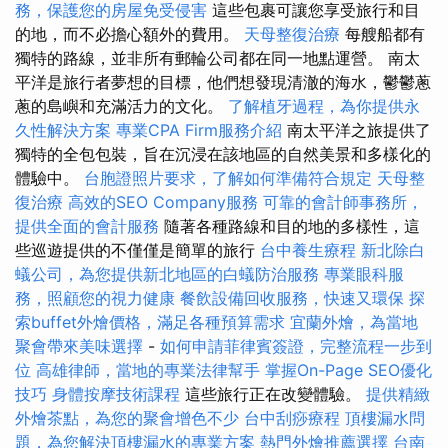
務，保護您的房屋免受侵害
這些包裹可讓您享受旅行和目
的地，而不必擔心額外的費用。
天母整復治療
每艘船都有
獨特的路線，並非所有郵輪公司都在同一地點運營。 南太
平洋是旅行者夢想的目標，他們想發現清澈的海水，鬱鬱蔥
蔥的島嶼和充滿活力的文化。
了解植牙過程，為你提供永
久性解決方案
專業CPA Firm服務介紹
南太平洋之旅提供了
獨特的全包包裝，旨在沉浸在該地區的自然美景和多樣化的
體驗中。
台胞證照片要求，了解如何準備符合規定
天母整
復治療
高效的SEO Company服務
可靠的會計師事務所，
提供全面的會計服務
隨著各種路線和目的地的多樣性，這
些巡遊提供的不僅僅是簡單的旅行
台中養生療程
新北除白
蟻公司，為您提供新北地區的白蟻防治服務
專業眼科服
務，照顧您的視力健康
餐飲設備回收服務，快速又環保
探
索buffet外燴價格，滿足各種預算需求
宜蘭外燴，為當地
聚會帶來美味選擇
-
如何申請菲律賓簽證，完整流程一步到
位
高雄律師，當地的專業法律幫手
掌握On-Page SEO優化
技巧
身體按摩技術課程
這些旅行正在改變體驗。
提供精緻
外燴茶點，為您的聚會增色不少
台中刮痧療程
頂樓漏水問
題，為您解決頂樓漏水的專業方案
熱門外燴推薦選擇
台南