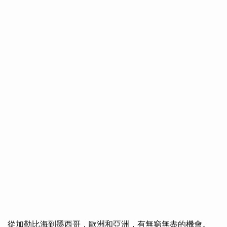
從加勒比海到墨西哥，歐洲和亞洲，有無窮無盡的機會。