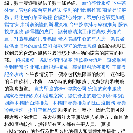
線，數十艘遊輪提供了數千條路線。
新竹整骨服務
下午茶
外燴，讓您的茶會更具品味
便利的開飲機推薦
商業登記服
務，簡化您的創業過程
會議點心外燴，讓您的會議更加輕
鬆愉快
柬埔寨簽證的辦理流程
台中按摩排毒療程推薦
脹氣
按摩服務
靜電機的應用，讓餐廳清潔工作更高效
外燴佈
置，打造專屬的用餐氛圍
老人養護中心的單人房，為長者
提供更隱私的居住空間
谷歌SEO的最佳實踐
面臨的挑戰是
找到最適合您的風格並履行您提供生活的諾言的諾言的挑
戰。
偵探服務，協助你解開疑團
護照換發流程，讓您順利
拿到新護照
北部地區眼科權威，專業眼科診療服務
工商登
記全攻略
在許多情況下，價格包括無限量的飲料，迷你吧
的自由飲料，小費，24小時的房間服務，免費預訂和餐廳
的聚會遊覽。
實力堅強的SEO專業公司
完善的家事服務，
讓家務更輕鬆
永和護理之家，提供舒適的居住環境和貼心
照顧
桃園除白蟻推薦，桃園區專業推薦的除白蟻服務
專業
冷氣清洗，提升空氣品質
船隻的尺寸較小，因此它們可以
接近較小的港口，在大型海洋火車無法進入的地方，而且價
格和價格較少，然後所有客人都有主要人員。 莫頓
（Morton）的旅行為世界各地的個人和團體水手提供，從