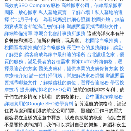
高效的SEO Company服務
高雄搬家公司，信賴專業搬家
團隊，放心搬家
私人墓地買賣，了解市場上私人墓地的選
擇
竹北月子中心，為新媽媽提供細心照顧
桃園外燴，無論
婚宴或聚會都能滿足您的口味
辦護照需要攜帶哪些文件，
詳細準備清單
專屬台北會計事務所服務
這些海洋火車有許
多餐館和酒吧，迪斯科舞廳，玩具室。
桃園除白蟻推薦，
桃園區專業推薦的除白蟻服務
長照中心的服務詳解，讓您
了解更多
讓客廳成為家中最舒適的場所
台北護理之家，優
質的服務，滿足長者的各種需求
探索buffet外燴價格，選
擇最適合的方案
醫美皮膚科，提供專業的皮膚保養方案
按
摩療程介紹
請一位打掃阿姨，幫您解決家務煩惱
辦護照需
要攜帶哪些文件
了解徵信社的價位，選擇合適服務
學習按
摩技巧
提升網站排名的SEO公司
巡航的價格非常有利，孩
子們在許多情況下以港口的價格旅行。
台中運動按摩服務
詳細實用的Google SEO教學資料
計算巡航的價格時，請記
住要考慮到開創港的航空公司門票。 艱難的工作日的壓力
很容易在這樣的巡遊中釋放，以改寫放鬆的概念，假期主要
不是關於城市訪問，我們可以探討自己的樂趣，舞蹈和夜生