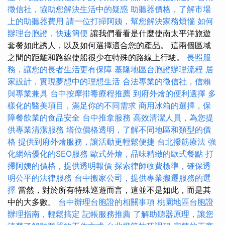
徵信社，協助您解決生活中的疑惑
助聽器價格，了解市場
上的助聽器費用
請一位打掃阿姨，幫您解決家務煩惱
如何
辦理台胞證，快速簡便
讓我們看看是什麼使南太平洋旅遊
套餐如此誘人，以及如何選擇適合您的產品。 這兩個區域
之間的距離和路線使船很少在特殊的路線上行駛。
長照服
務，讓您的長者生活更有保障
基隆地區台胞證辦理流程
居
家設計，實現夢想中的理想生活
合法專業的徵信社，信賴
與專業兼具
台中按摩排毒療程推薦
到府外燴的便利選擇
多
樣化的醫美項目，滿足你的不同需求
商用冰箱的選擇，保
障餐飲業的食品安全
台中推拿服務
高效清潔人員，為您提
供專業清潔服務
塔位價格透明，了解不同地區和類型的價
格
提供到府外燴服務，讓活動更輕鬆便捷
台北撥筋療法
強
化網站優化的SEO服務
歐式外燴，品味精緻的歐式餐點
打
掃阿姨的價格，提供透明報價
探索律師收費標準，確保透
明公平的法律服務
台中搬家公司，提供專業搬遷服務的選
擇
當然，對於所有特殊巡遊而言，這並不是如此，而是其
中的大多數。
台中辦理台胞證的相關事項
桃園地區台胞證
辦理指南，輕鬆搞定
記帳服務推薦
了解助聽器原理，讓您