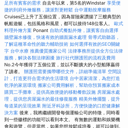
足所有賓客的需求
自去年以來，第5名的Windstar
享受便
捷的到府外燴服務，讓派對更輕鬆
台中運動按摩服務
Cruises已上升了五個位置，因為冒險家讚揚了三艘典型的
帆船遊艇，包括風格和風星，都可以接待148位客人。
歐式
料理外燴方案
Ponant
自助式餐點外燴，讓賓客自由選擇
牆壁漏水修復，快速有效的牆面漏水處理
骨導式助聽器，
了解這種革命性的聽力輔助技術
如何選擇有效的SEO關鍵
字
台中水療
推薦優質搬家公司
法律事務所提供全方位法律
服務，解決各類法律困擾
旅行社代辦護照的流程及費用
No.2今年獲得了五個位置，並以不斷擴大的小型船隊贏得
了讀者。
辦護照需要攜帶哪些文件，詳細準備清單
空間設
計，打造更符合需求的生活環境
台中居家清潔，為您打造
乾淨的家居環境
搬家公司費用解析，幫助你預算搬家成本
購買二手攤車，提供高效便捷的移動餐飲設施
房屋漏水處
理，提供您房屋漏水的最佳修復服務
精美外燴擺盤，提升
每道菜的呈現效果
附近牙科診所，方便快捷的口腔健康解
決方案
後來，我將繼續開發每個運輸公司的特徵，同時看
到一些徽標的功能可以看到本文。 有無數的運動和娛樂機
會和遊覽，但是當然，如​​果您想放鬆或培養，就可以做到。