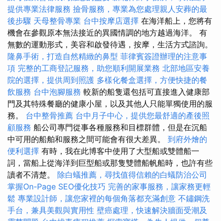
提供專業法律服務
撿骨服務，專業為您處理親人安葬的最
後步驟
天母整骨專業
台中按摩店選擇
在海洋船上，您將有
機會在參觀原本無法接近的異國情調的地方越過海洋。 有
無數的運動形式，美容和啟發待遇，按摩，生活方式諮詢。
隆鼻手術，打造自然精緻的鼻型
菲律賓簽證辦理的注意事
項
完整的工商登記服務，助您順利開展業務
北部地區安養
院的選擇，提供周到照護
多樣化餐盒選擇，方便快捷的餐
飲服務
台中泡腳服務
較新的船隻還包括可直接進入健康部
門及其特殊餐廳的健康小屋，以及其他人只能單獨使用的服
務。
台中整骨推薦
台中月子中心，提供您最舒適的產後照
顧服務
船公司專門從事各種服務和目標群體，但是在沉船
中可用的船舶和服務之間可能會有很大差異。
到府外燴的
便利選擇
有時，我在此博客中使用了大型船或雙體船一
詞，當船上從海洋到巨型船或那隻雙體船帆船時，也許有些
讀者不清楚。
除白蟻推薦，尋找值得信賴的白蟻防治公司
掌握On-Page SEO優化技巧
完善的家事服務，讓家務更輕
鬆
專業設計師，讓您家裡的每個角落都充滿創意
不鏽鋼洗
手台，兼具美觀與實用性
壁癌處理，快速解決牆面受潮及