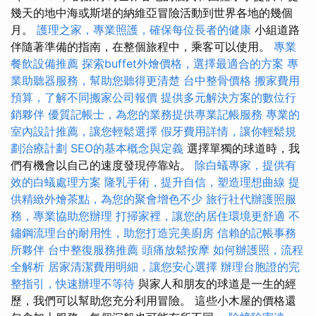
幾天的地中海或斯堪的納維亞冒險活動到世界各地的幾個
月。
護理之家，專業照護，確保每位長者的健康
小組道路
伴隨著準備的指南，在整個旅程中，乘客可以使用。
專業
餐飲設備推薦
探索buffet外燴價格，選擇最適合的方案
專
業助聽器服務，幫助您聽得更清楚
台中整骨價格
搬家費用
預算，了解不同搬家公司報價
提供多元解決方案的數位行
銷夥伴
優質記帳士，為您的業務提供專業記帳服務
專業的
室內設計推薦，讓您輕鬆選擇
假牙費用詳情，讓你輕鬆規
劃治療計劃
SEO的基本概念與定義
選擇單獨的球道時，我
們有機會以自己的速度發現停靠站。
除白蟻專家，提供有
效的白蟻處理方案
隆乳手術，提升自信，塑造理想曲線
提
供精緻外燴茶點，為您的聚會增色不少
旅行社代辦護照服
務，專業協助您辦理
打掃家裡，讓您的居住環境更舒適
不
鏽鋼流理台的耐用性，助您打造完美廚房
信賴的記帳事務
所夥伴
台中整復服務推薦
頭痛放鬆按摩
如何辦護照，流程
全解析
居家清潔費用明細，讓您安心選擇
辦理台胞證的完
整指引，快速辦理不等待
與家人和朋友的球道是一生的經
歷，我們可以幫助您充分利用冒險。 這些小木屋的價格還