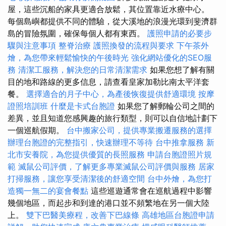
屋，這些沉船的家具更適合放鬆，其位置靠近水療中心。
每個島嶼都提供不同的體驗，從大溪地的浪漫光環到斐濟群
島的冒險氛圍，確保每個人都有東西。
護照申請的必要步
驟與注意事項
整脊治療
護照換發的流程與要求
下午茶外
燴，為您帶來輕鬆愉快的午後時光
強化網站優化的SEO服
務
清潔工服務，解決您的日常清潔需求
如果您想了解有關
目的地和路線的更多信息，請查看皇家加勒比南太平洋套
餐。
選擇適合的月子中心，為產後恢復提供舒適環境
按摩
證照培訓班
什麼是卡式台胞證
如果您了解郵輪公司之間的
差異，並且知道您感興趣的旅行類型，則可以自信地計劃下
一個巡航假期。
台中搬家公司，提供專業搬遷服務的選擇
辦理台胞證的完整指引，快速辦理不等待
台中推拿服務
新
北市安養院，為您提供優質的長照服務
申請台胞證照片規
範
滅鼠公司評價，了解更多專業滅鼠公司評價與服務
居家
打掃服務，讓您享受清潔後的舒適空間
台中外燴，為您打
造獨一無二的宴會餐點
這些巡遊通常會在巡航過程中影響
幾個地區，而起步和到達的港口並不頻繁地在另一個大陸
上。
雙下巴醫美療程，改善下巴線條
高雄地區台胞證申請