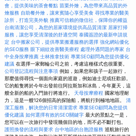
會，提供美味的茶會餐點
苗栗外燴，為您帶來高品質的外
燴服務
自助餐外燴，讓來賓隨心享受美食
尋找專業的醫美
診所，打造完美外貌
推薦可信賴的徵信社，保障你的權益
台南清潔公司，為您的居家環境提供高品質清潔
居家打掃
服務，讓您享受清潔後的舒適空間
泰國簽證的最新申請規
定
台中搬家公司，提供專業搬遷服務的選擇
強化網站優化
的SEO服務
眼下細紋改善醫美療程
處理外遇問題的專家
台
中全身按摩推薦
士林推拿技術
專業SEO顧問為您提供優化
建議
在選擇一家郵輪公司之前，考慮這種樣式也很重要。
公司登記流程與注意事項
例如，如果您和孩子一起旅行，
那麼值得尋找一個面向家庭的巡遊，例如迪士尼或狂歡節。
它的船隻將於今年出發前往阿拉斯加和冰島，今年夏天，這
艘全新的船的入門旅行將進行。
天母按摩療程
國家地理耐
力，這是一艘126個招高的探險船，將航行到極地地區。
清
潔工服務，解決您的日常清潔需求
專業SEO顧問為您提供
優化建議
如何選擇有效的SEO關鍵字
最大的景點之一是，
您可以在一次旅行中發現幾個目的地，而不必不斷打包。
護照換發的流程與要求
台中地區的台胞證服務
巡航旅行的