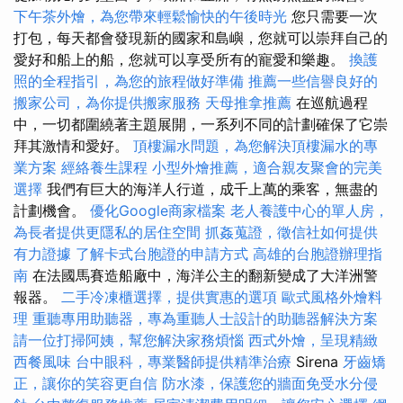
下午茶外燴，為您帶來輕鬆愉快的午後時光
您只需要一次
打包，每天都會發現新的國家和島嶼，您就可以崇拜自己的
愛好和船上的船，您就可以享受所有的寵愛和樂趣。
換護
照的全程指引，為您的旅程做好準備
推薦一些信譽良好的
搬家公司，為你提供搬家服務
天母推拿推薦
在巡航過程
中，一切都圍繞著主題展開，一系列不同的計劃確保了它崇
拜其激情和愛好。
頂樓漏水問題，為您解決頂樓漏水的專
業方案
經絡養生課程
小型外燴推薦，適合親友聚會的完美
選擇
我們有巨大的海洋人行道，成千上萬的乘客，無盡的
計劃機會。
優化Google商家檔案
老人養護中心的單人房，
為長者提供更隱私的居住空間
抓姦蒐證，徵信社如何提供
有力證據
了解卡式台胞證的申請方式
高雄的台胞證辦理指
南
在法國馬賽造船廠中，海洋公主的翻新變成了大洋洲警
報器。
二手冷凍櫃選擇，提供實惠的選項
歐式風格外燴料
理
重聽專用助聽器，專為重聽人士設計的助聽器解決方案
請一位打掃阿姨，幫您解決家務煩惱
西式外燴，呈現精緻
西餐風味
台中眼科，專業醫師提供精準治療
Sirena
牙齒矯
正，讓你的笑容更自信
防水漆，保護您的牆面免受水分侵