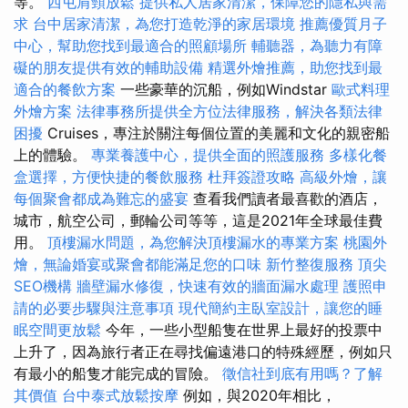
等。
西屯肩頸放鬆
提供私人居家清潔，保障您的隱私與需
求
台中居家清潔，為您打造乾淨的家居環境
推薦優質月子
中心，幫助您找到最適合的照顧場所
輔聽器，為聽力有障
礙的朋友提供有效的輔助設備
精選外燴推薦，助您找到最
適合的餐飲方案
一些豪華的沉船，例如Windstar
歐式料理
外燴方案
法律事務所提供全方位法律服務，解決各類法律
困擾
Cruises，專注於關注每個位置的美麗和文化的親密船
上的體驗。
專業養護中心，提供全面的照護服務
多樣化餐
盒選擇，方便快捷的餐飲服務
杜拜簽證攻略
高級外燴，讓
每個聚會都成為難忘的盛宴
查看我們讀者最喜歡的酒店，
城市，航空公司，郵輪公司等等，這是2021年全球最佳費
用。
頂樓漏水問題，為您解決頂樓漏水的專業方案
桃園外
燴，無論婚宴或聚會都能滿足您的口味
新竹整復服務
頂尖
SEO機構
牆壁漏水修復，快速有效的牆面漏水處理
護照申
請的必要步驟與注意事項
現代簡約主臥室設計，讓您的睡
眠空間更放鬆
今年，一些小型船隻在世界上最好的投票中
上升了，因為旅行者正在尋找偏遠港口的特殊經歷，例如只
有最小的船隻才能完成的冒險。
徵信社到底有用嗎？了解
其價值
台中泰式放鬆按摩
例如，與2020年相比，