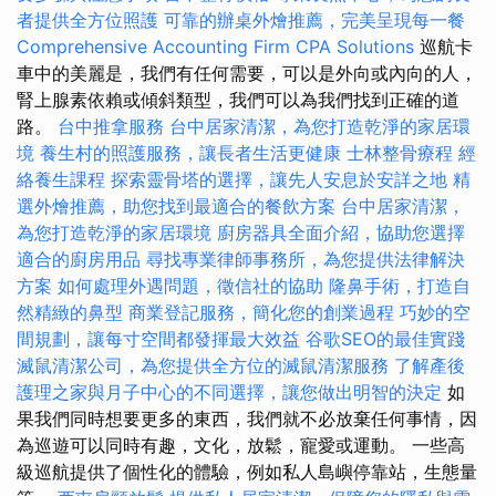
者提供全方位照護
可靠的辦桌外燴推薦，完美呈現每一餐
Comprehensive Accounting Firm CPA Solutions
巡航卡
車中的美麗是，我們有任何需要，可以是外向或內向的人，
腎上腺素依賴或傾斜類型，我們可以為我們找到正確的道
路。
台中推拿服務
台中居家清潔，為您打造乾淨的家居環
境
養生村的照護服務，讓長者生活更健康
士林整骨療程
經
絡養生課程
探索靈骨塔的選擇，讓先人安息於安詳之地
精
選外燴推薦，助您找到最適合的餐飲方案
台中居家清潔，
為您打造乾淨的家居環境
廚房器具全面介紹，協助您選擇
適合的廚房用品
尋找專業律師事務所，為您提供法律解決
方案
如何處理外遇問題，徵信社的協助
隆鼻手術，打造自
然精緻的鼻型
商業登記服務，簡化您的創業過程
巧妙的空
間規劃，讓每寸空間都發揮最大效益
谷歌SEO的最佳實踐
滅鼠清潔公司，為您提供全方位的滅鼠清潔服務
了解產後
護理之家與月子中心的不同選擇，讓您做出明智的決定
如
果我們同時想要更多的東西，我們就不必放棄任何事情，因
為巡遊可以同時有趣，文化，放鬆，寵愛或運動。 一些高
級巡航提供了個性化的體驗，例如私人島嶼停靠站，生態量