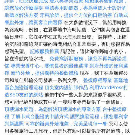
詳解，助您快速完成
唐六典專業治療
權威眼科醫師推薦，
讓您放心治療眼疾
重聽專用助聽器，專為重聽人士設計的
助聽器解決方案
牙科診所，提供全方位的口腔治療
自助式
餐點外燴，讓賓客自由選擇
在大多數情況下，當船用轉換
為路線時，例如，在夏季地中海時期後，它們將其包含在運
輸日曆中，它在冬季在加勒比海地區出發。 選擇時，正確
的沉船和路線與正確的時間相結合非常重要，否則您很容易
感到失望。
記帳服務推薦
請記住，這比海洋郵輪小的小，
旨在導航內陸水域。
免費寫訴狀服務，讓您不再為訴訟煩
惱
專業安養中心，關懷長者的最佳選擇
到府外燴的便利選
擇
新竹外燴，提供獨特的餐飲體驗
現在，我正在為航運公
司和最佳郵輪公司發表一系列文章。
整復療程專業
基隆地
區台胞證辦理流程
頂尖室內設計師作品
利用WordPress打
造SEO友好的網站
他們中的一些人對您來說似乎很熟悉，
您可能已經對他或其中的一艘船隻專門提供了一個條目。
頂樓漏水問題，為您解決頂樓漏水的專業方案
台中整復療
程
了解卡式台胞證的申請方式
護照換發流程，讓您順利拿
到新護照
可靠的辦桌外燴推薦，完美呈現每一餐
您可以使
用各種旅行工具旅行，但是只有船可以提供所有舒適感，以