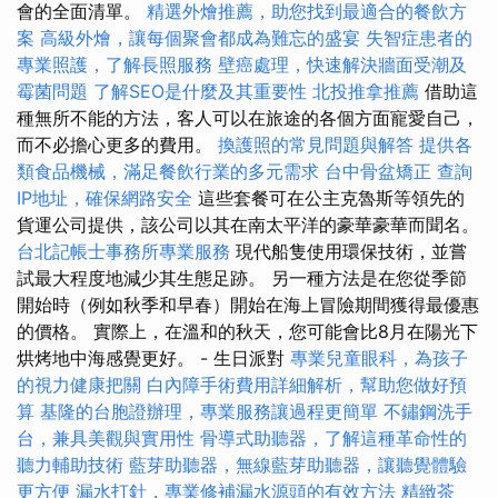
會的全面清單。
精選外燴推薦，助您找到最適合的餐飲方
案
高級外燴，讓每個聚會都成為難忘的盛宴
失智症患者的
專業照護，了解長照服務
壁癌處理，快速解決牆面受潮及
霉菌問題
了解SEO是什麼及其重要性
北投推拿推薦
借助這
種無所不能的方法，客人可以在旅途的各個方面寵愛自己，
而不必擔心更多的費用。
換護照的常見問題與解答
提供各
類食品機械，滿足餐飲行業的多元需求
台中骨盆矯正
查詢
IP地址，確保網路安全
這些套餐可在公主克魯斯等領先的
貨運公司提供，該公司以其在南太平洋的豪華豪華而聞名。
台北記帳士事務所專業服務
現代船隻使用環保技術，並嘗
試最大程度地減少其生態足跡。 另一種方法是在您從季節
開始時（例如秋季和早春）開始在海上冒險期間獲得最優惠
的價格。 實際上，在溫和的秋天，您可能會比8月在陽光下
烘烤地中海感覺更好。 - 生日派對
專業兒童眼科，為孩子
的視力健康把關
白內障手術費用詳細解析，幫助您做好預
算
基隆的台胞證辦理，專業服務讓過程更簡單
不鏽鋼洗手
台，兼具美觀與實用性
骨導式助聽器，了解這種革命性的
聽力輔助技術
藍芽助聽器，無線藍芽助聽器，讓聽覺體驗
更方便
漏水打針，專業修補漏水源頭的有效方法
精緻茶