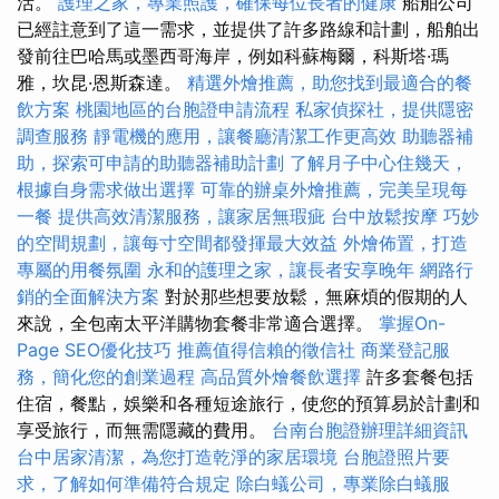
活。
護理之家，專業照護，確保每位長者的健康
船舶公司
已經註意到了這一需求，並提供了許多路線和計劃，船舶出
發前往巴哈馬或墨西哥海岸，例如科蘇梅爾，科斯塔·瑪
雅，坎昆·恩斯森達。
精選外燴推薦，助您找到最適合的餐
飲方案
桃園地區的台胞證申請流程
私家偵探社，提供隱密
調查服務
靜電機的應用，讓餐廳清潔工作更高效
助聽器補
助，探索可申請的助聽器補助計劃
了解月子中心住幾天，
根據自身需求做出選擇
可靠的辦桌外燴推薦，完美呈現每
一餐
提供高效清潔服務，讓家居無瑕疵
台中放鬆按摩
巧妙
的空間規劃，讓每寸空間都發揮最大效益
外燴佈置，打造
專屬的用餐氛圍
永和的護理之家，讓長者安享晚年
網路行
銷的全面解決方案
對於那些想要放鬆，無麻煩的假期的人
來說，全包南太平洋購物套餐非常適合選擇。
掌握On-
Page SEO優化技巧
推薦值得信賴的徵信社
商業登記服
務，簡化您的創業過程
高品質外燴餐飲選擇
許多套餐包括
住宿，餐點，娛樂和各種短途旅行，使您的預算易於計劃和
享受旅行，而無需隱藏的費用。
台南台胞證辦理詳細資訊
台中居家清潔，為您打造乾淨的家居環境
台胞證照片要
求，了解如何準備符合規定
除白蟻公司，專業除白蟻服