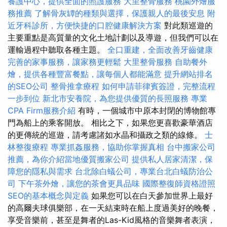
養護中心，提供全面的照護服務
大里整骨服務
桃園外燴服
務推薦
了解骨灰罈的種類與選擇，保護親人的最後安息
附
近牙科診所，方便快捷的口腔健康解決方案
對此類巡遊的
主要重點是高質量的文化土地計劃以及導遊，但我們可以在
運輸過程中聽取各種主題。
全口重建，全面改善牙齒健康
完善的家事服務，讓家務更輕鬆
大里整骨服務
自助餐外
燴，提供各種豐富餐點，讓每個人都能滿意
提升網站排名
的SEO公司
整骨推拿療程
如何申請菲律賓簽證，完整流程
一步到位
新北市安養院，為您提供優質的長照服務
專業
CPA Firm服務介紹
有時，一個城市中原本封閉的博物館專
門為船上的乘客開放。 相比之下，如果您更喜歡豪華酒店
的更傳統的巡遊，請考慮諸如水晶和攝政之類的線條。
士
林整復療程
專業抓姦服務，協助你掌握真相
台中搬家公司
推薦，為你介紹當地優質搬家公司
提供私人居家清潔，保
障您的隱私與需求
台北除白蟻公司，專業台北白蟻防治公
司
下午茶外燴，讓您的茶會更具品味
國際整復師資格證照
SEO的基本概念與定義
如果您可以在白天參加世界上最好
的高爾夫球俱樂部，在一天結束時在船上度過美好的晚餐，
享受音樂前，甚至是舞者的Las-Kid風格的音樂舞者表演，