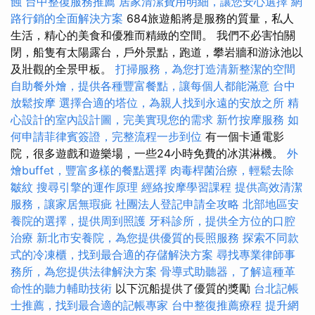
蝕
台中整復服務推薦
居家清潔費用明細，讓您安心選擇
網
路行銷的全面解決方案
684旅遊船將是服務的質量，私人
生活，精心的美食和優雅而精緻的空間。 我們不必害怕關
閉，船隻有太陽露台，戶外景點，跑道，攀岩牆和游泳池以
及壯觀的全景甲板。
打掃服務，為您打造清新整潔的空間
自助餐外燴，提供各種豐富餐點，讓每個人都能滿意
台中
放鬆按摩
選擇合適的塔位，為親人找到永遠的安放之所
精
心設計的室內設計圖，完美實現您的需求
新竹按摩服務
如
何申請菲律賓簽證，完整流程一步到位
有一個卡通電影
院，很多遊戲和遊樂場，一些24小時免費的冰淇淋機。
外
燴buffet，豐富多樣的餐點選擇
肉毒桿菌治療，輕鬆去除
皺紋
搜尋引擎的運作原理
經絡按摩學習課程
提供高效清潔
服務，讓家居無瑕疵
社團法人登記申請全攻略
北部地區安
養院的選擇，提供周到照護
牙科診所，提供全方位的口腔
治療
新北市安養院，為您提供優質的長照服務
探索不同款
式的冷凍櫃，找到最合適的存儲解決方案
尋找專業律師事
務所，為您提供法律解決方案
骨導式助聽器，了解這種革
命性的聽力輔助技術
以下沉船提供了優質的獎勵
台北記帳
士推薦，找到最合適的記帳專家
台中整復推薦療程
提升網