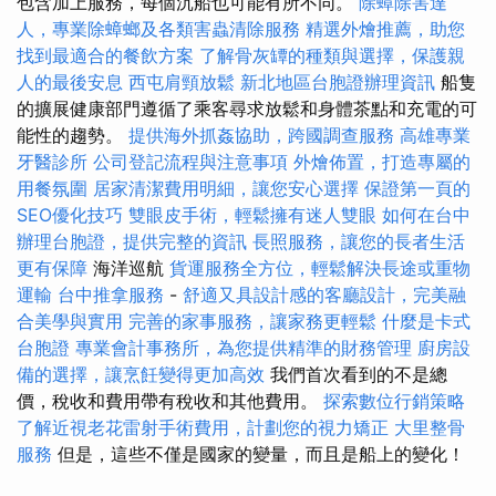
包含加上服務，每個沉船也可能有所不同。
除蟑除害達
人，專業除蟑螂及各類害蟲清除服務
精選外燴推薦，助您
找到最適合的餐飲方案
了解骨灰罈的種類與選擇，保護親
人的最後安息
西屯肩頸放鬆
新北地區台胞證辦理資訊
船隻
的擴展健康部門遵循了乘客尋求放鬆和身體茶點和充電的可
能性的趨勢。
提供海外抓姦協助，跨國調查服務
高雄專業
牙醫診所
公司登記流程與注意事項
外燴佈置，打造專屬的
用餐氛圍
居家清潔費用明細，讓您安心選擇
保證第一頁的
SEO優化技巧
雙眼皮手術，輕鬆擁有迷人雙眼
如何在台中
辦理台胞證，提供完整的資訊
長照服務，讓您的長者生活
更有保障
海洋巡航
貨運服務全方位，輕鬆解決長途或重物
運輸
台中推拿服務
-
舒適又具設計感的客廳設計，完美融
合美學與實用
完善的家事服務，讓家務更輕鬆
什麼是卡式
台胞證
專業會計事務所，為您提供精準的財務管理
廚房設
備的選擇，讓烹飪變得更加高效
我們首次看到的不是總
價，稅收和費用帶有稅收和其他費用。
探索數位行銷策略
了解近視老花雷射手術費用，計劃您的視力矯正
大里整骨
服務
但是，這些不僅是國家的變量，而且是船上的變化！