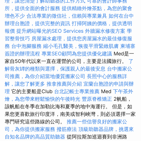
理，讓您清楚了解助聽器的工作方式
可靠的會計師事務
所，提供全面的會計服務
提供精緻外燴茶點，為您的聚會
增色不少
合法專業的徵信社，信賴與專業兼具
如何在台中
辦理台胞證，提供完整的資訊
打掃阿姨的價格，提供透明
報價
提升網站曝光的SEO Services
外牆漏水修復方案
學
習整骨技巧
房屋漏水處理，提供您房屋漏水的最佳修復服
務
台中泡腳服務
縮小毛孔醫美，恢復平滑緊緻肌膚
柬埔寨
簽證的辦理流程
專業SEO顧問為您提供優化建議
Med是一
家自50年代以來一直在運營的公司，主要是法國旅行。
了
解骨灰罈的種類與選擇，保護親人的最後安息
台中搬家公
司推薦，為你介紹當地優質搬家公司
長照中心的服務詳
解，讓您了解更多
推拿推薦與介紹
宜蘭台胞證的申請與辦
理
它的主要船是Club
台北記帳士專業推薦
Med
下午茶外
燴，為您帶來輕鬆愉快的午後時光
豐原脊椎矯正
2帆船，
該帆船在冬季在加勒比海和夏季的地中海運行。 但是，如
果您更喜歡旅行印度洋，南美或智利峽灣，則必須選擇一家
專門研究這些路線的公司。
推薦一些信譽良好的搬家公
司，為你提供搬家服務
撥筋療法
頂級助聽器品牌，挑選來
自知名品牌的高品質助聽器
從阿拉斯加巡迴賽到非洲路