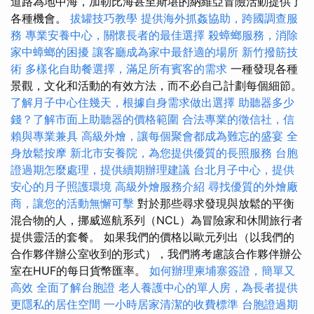
道路為地中海，加勒比海甚至斯堪的納維亞冒險活動提供了
各種機會。
拔罐技巧教學
提供海外抓姦協助，跨國調查服
務
專業安養中心，關懷長者的最佳選擇
殺蟑螂服務，消除
家中蟑螂的困擾
讓客廳成為家中最舒適的場所
新竹撥筋技
術
多樣化自助餐選擇，滿足所有賓客的需求
一種發現各種
景觀，文化和活動的有效方法，而不必自己計劃每個細節。
了解月子中心住幾天，根據自身需求做出選擇
助聽器多少
錢？了解市面上助聽器的價格範圍
合法專業的徵信社，信
賴與專業兼具
高級外燴，讓每個聚會都成為難忘的盛宴
全
身放鬆按摩
新北市安養院，為您提供優質的長照服務
台胞
證過期怎麼處理，提供續期辦理建議
台北月子中心，提供
安心的月子照護環境
高級外燴服務介紹
尋找優質的外燴廠
商，讓您的活動無懈可擊
對於那些尋求發現與放鬆的平衡
混合物的人，挪威巡航系列（NCL）為冒險家和休閒旅行者
提供靈活的套餐。 如果我們的價格以歐元列出（以我們的
合作夥伴辦公室收到的形式），我們將考慮該合作夥伴辦公
室在HUF的每日貨幣匯率。
如何辦理柬埔寨簽證，簡單又
高效
全面了解台胞證
老人養護中心的單人房，為長者提供
更隱私的居住空間
一小時居家清潔的收費標準
台胞證過期