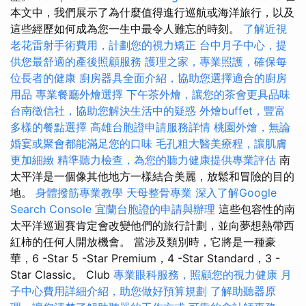
本文中，我們展示了為什麼值得進行巡航或海洋旅行，以及
這些經歷如何成為您一生中最令人難忘的時刻。
了解近視
老花雷射手術費用，計劃您的視力矯正
台中月子中心，提
供您最舒適的產後照顧服務
護理之家，專業照護，確保每
位長者的健康
廚房器具全面介紹，協助您選擇適合的廚房
用品
專業餐廳外燴選擇
下午茶外燴，讓您的茶會更具品味
台南徵信社，協助您解決生活中的疑惑
外燴buffet，豐富
多樣的餐點選擇
高雄台胞證申請服務詳情
桃園外燴，無論
婚宴或聚會都能滿足您的口味
毛孔粗大醫美療程，讓肌膚
更加細緻
精準聽力檢查，為您的聽力健康提供專業評估
南
太平洋是一個像其他地方一樣結合美麗，放鬆和冒險的目的
地。
身體撥筋專業教學
天母整骨專業
深入了解Google
Search Console
宜蘭台胞證的申請與辦理
這些包容性的南
太平洋巡迴賽肯定會改變他們的旅行計劃，並向夢想熱帶西
紅柿的任何人開放機會。 當涉及類別時，它將是一種豪
華，6 -Star 5 -Star Premium，4 -Star Standard，3 -
Star Classic。 Club
專業眼科服務，照顧您的視力健康
月
子中心費用詳細介紹，助您做好預算規劃
了解助聽器原