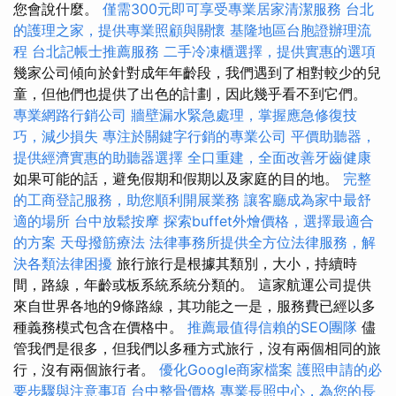
您會說什麼。
僅需300元即可享受專業居家清潔服務
台北
的護理之家，提供專業照顧與關懷
基隆地區台胞證辦理流
程
台北記帳士推薦服務
二手冷凍櫃選擇，提供實惠的選項
幾家公司傾向於針對成年年齡段，我們遇到了相對較少的兒
童，但他們也提供了出色的計劃，因此幾乎看不到它們。
專業網路行銷公司
牆壁漏水緊急處理，掌握應急修復技
巧，減少損失
專注於關鍵字行銷的專業公司
平價助聽器，
提供經濟實惠的助聽器選擇
全口重建，全面改善牙齒健康
如果可能的話，避免假期和假期以及家庭的目的地。
完整
的工商登記服務，助您順利開展業務
讓客廳成為家中最舒
適的場所
台中放鬆按摩
探索buffet外燴價格，選擇最適合
的方案
天母撥筋療法
法律事務所提供全方位法律服務，解
決各類法律困擾
旅行旅行是根據其類別，大小，持續時
間，路線，年齡或板系統系統分類的。 這家航運公司提供
來自世界各地的9條路線，其功能之一是，服務費已經以多
種義務模式包含在價格中。
推薦最值得信賴的SEO團隊
儘
管我們是很多，但我們以多種方式旅行，沒有兩個相同的旅
行，沒有兩個旅行者。
優化Google商家檔案
護照申請的必
要步驟與注意事項
台中整骨價格
專業長照中心，為您的長