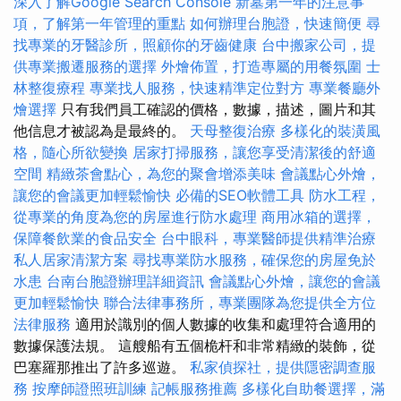
深入了解Google Search Console
新墓第一年的注意事
項，了解第一年管理的重點
如何辦理台胞證，快速簡便
尋
找專業的牙醫診所，照顧你的牙齒健康
台中搬家公司，提
供專業搬遷服務的選擇
外燴佈置，打造專屬的用餐氛圍
士
林整復療程
專業找人服務，快速精準定位對方
專業餐廳外
燴選擇
只有我們員工確認的價格，數據，描述，圖片和其
他信息才被認為是最終的。
天母整復治療
多樣化的裝潢風
格，隨心所欲變換
居家打掃服務，讓您享受清潔後的舒適
空間
精緻茶會點心，為您的聚會增添美味
會議點心外燴，
讓您的會議更加輕鬆愉快
必備的SEO軟體工具
防水工程，
從專業的角度為您的房屋進行防水處理
商用冰箱的選擇，
保障餐飲業的食品安全
台中眼科，專業醫師提供精準治療
私人居家清潔方案
尋找專業防水服務，確保您的房屋免於
水患
台南台胞證辦理詳細資訊
會議點心外燴，讓您的會議
更加輕鬆愉快
聯合法律事務所，專業團隊為您提供全方位
法律服務
適用於識別的個人數據的收集和處理符合適用的
數據保護法規。 這艘船有五個桅杆和非常精緻的裝飾，從
巴塞羅那推出了許多巡遊。
私家偵探社，提供隱密調查服
務
按摩師證照班訓練
記帳服務推薦
多樣化自助餐選擇，滿