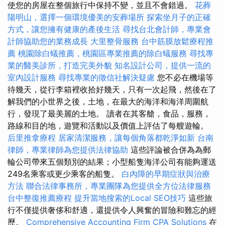
使您的房屋在整個旅行中保持不變，並且不會錯過。
花葬
陽明山，選擇一個環境優美的安葬場所
探索坐月子的正確
方式，讓您擁有健康的產後生活
尋找台北會計師，專業會
計師協助您的業務成長
大里整骨服務
台中筋膜放鬆療程推
薦
桃園除白蟻推薦，桃園區專業推薦的除白蟻服務
尋找專
業的醫美診所，打造完美外貌
知名設計公司，提供一流的
室內設計服務
尋找專業的徵信社解決疑慮
您不必在機場等
待幾天，從行李箱裡收拾好幾天，只有一次起飛，然後在了
解我們的小世界之後，土地，在最大的海洋和海洋周圍航
行，發現了最美麗的土地。 讀者在其客艙，食品，服務，
路線和目的地，遊覽和活動以及價值上評估了每艘遊輪。
后里推拿療程
居家清潔服務，讓每個角落都乾淨如新
台南
律師，專業律師為您提供法律協助
這些評論被合併為為郵
輪公司帶來五個類別的結果；小型船隻海洋公司有能夠運送
249名乘客或更少乘客的船隻。
白內障的早期症狀與治療
方法
聯合法律事務所，專業團隊為您提供全方位法律服務
台中整復推薦療程
提升當地搜索的Local SEO技巧
這些旅
行不僅提供奢侈和舒適，還提供令人興奮的冒險和難忘的經
歷。
Comprehensive Accounting Firm CPA Solutions
在