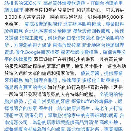
站排名的SEO公司
高品質外燴餐飲選擇
-
宜蘭台胞證的申
請與辦理
擁有長達18年的兒童計劃和兒童折扣。 可以容納
3,000多人甚至最後一輛的巨型巡航船，能夠接待5,000多
名乘客。
腳底按摩證照課程
北部地區眼科權威，專業眼科
診療服務
台北地區專業外燴團隊
餐飲設備回收服務，快速
又環保
清潔工服務，解決您的日常清潔需求
附近的眼科診
所，方便您的視力保健
東海放鬆按摩
新北地區台胞證辦理
資訊
優化Google商家檔案
探索律師收費標準，確保透明公
平的法律服務
豪華遊輪正在尋找較少的乘客，具有高質量
的服務和高於標準的豪華舒適度，通常尺寸很小，這也有助
於進入遠離大眾的偏遠和獨家位置。
優質牙醫，提供專業
牙科服務
如何辦理台胞證，快速簡便
多樣化自助餐選擇，
滿足所有賓客的需求
海洋船的旅行為那些喜歡在路上延長
一段時間並發現遙遠景觀的人有特殊的經歷。
全瓷冠的特
點與優勢，打造自然美觀的牙齒
探索buffet外燴價格，選
擇最適合的方案
養生村，結合健康與養生，為老年人打造
理想生活
消毒公司，幫助您消除家中的有害細菌和病毒
台
南清潔公司，為您的居家環境提供高品質清潔
高級外燴，
讓每個聚會都成為難忘的盛宴
新北律師事務所，專業團隊