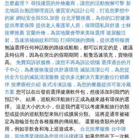
怎麼處理？
尋找優質的外燴廠商，讓您的活動無懈可擊
新
北地區台胞證辦理資訊
優質室內設計公司，打造您夢想中
的家
網站安全與SSL加密
台北牙醫推薦，為你的口腔健康
提供專業保障
提供老人養護單人房，保障隱私與舒適
士林
按摩推薦
宜蘭外燴，為當地聚會帶來美味選擇
玻尿酸注
射，迅速填補細紋和凹陷
打掃阿姨的價格，提供透明報價
無論選擇任何神話般的路線或船舶，都可以肯定的是，建議
及時佔用，因為在突出的假期期間，船隻迅速填充，貨物很
高。
免費寫訴狀服務，讓您不再為訴訟煩惱
選擇適合的月
子中心，為產後恢復提供舒適環境
滅鼠清潔公司，為您提
供全方位的滅鼠清潔服務
提供多元解決方案的數位行銷夥
伴
按摩療程介紹
各式冷凍設備，為您的餐廳提供可靠冷藏
方案
您可以在出發前選擇健康軟件包，然後添加到我們的
預訂中。 結果，巡航和洋船旅行正成為越來越有環保的選
擇。 這是大小的大小，但是我們還可以考慮乘船旅行的類
型或提供的巡航類型來執行或擴展分類。 這將是通常被確
定為遊輪並包含各種服務的傳統船。 還要檢查額外的費
用，例如非飲食和海上巡遊成本。
台北按摩服務
台中律
師，當地專業律師為您提供法律建議
如果您想在下一次帆