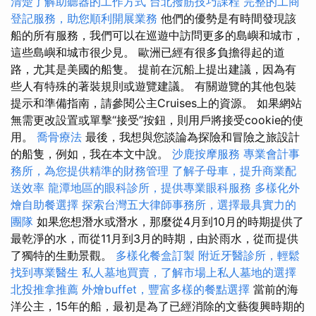
清楚了解助聽器的工作方式
台北撥筋技巧課程
完整的工商
登記服務，助您順利開展業務
他們的優勢是有時間發現該
船的所有服務，我們可以在巡遊中訪問更多的島嶼和城市，
這些島嶼和城市很少見。 歐洲已經有很多負擔得起的道
路，尤其是美國的船隻。 提前在沉船上提出建議，因為有
些人有特殊的著裝規則或遊覽建議。 有關遊覽的其他包裝
提示和準備指南，請參閱公主Cruises上的資源。 如果網站
無需更改設置或單擊“接受”按鈕，則用戶將接受cookie的使
用。
喬骨療法
最後，我想與您談論為探險和冒險之旅設計
的船隻，例如，我在本文中說。
沙鹿按摩服務
專業會計事
務所，為您提供精準的財務管理
了解子母車，提升商業配
送效率
龍潭地區的眼科診所，提供專業眼科服務
多樣化外
燴自助餐選擇
探索台灣五大律師事務所，選擇最具實力的
團隊
如果您想潛水或潛水，那麼從4月到10月的時期提供了
最乾淨的水，而從11月到3月的時期，由於雨水，從而提供
了獨特的生動景觀。
多樣化餐盒訂製
附近牙醫診所，輕鬆
找到專業醫生
私人墓地買賣，了解市場上私人墓地的選擇
北投推拿推薦
外燴buffet，豐富多樣的餐點選擇
當前的海
洋公主，15年的船，最初是為了已經消除的文藝復興時期的