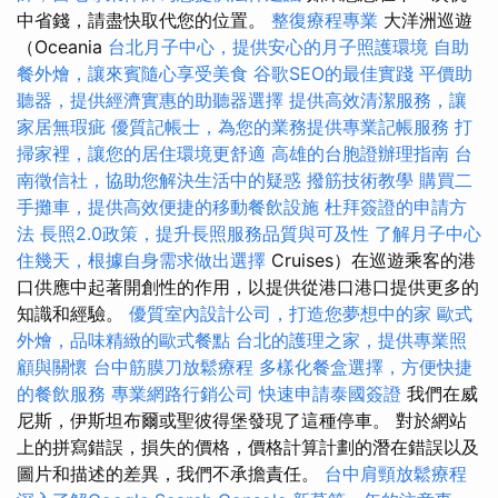
中省錢，請盡快取代您的位置。
整復療程專業
大洋洲巡遊
（Oceania
台北月子中心，提供安心的月子照護環境
自助
餐外燴，讓來賓隨心享受美食
谷歌SEO的最佳實踐
平價助
聽器，提供經濟實惠的助聽器選擇
提供高效清潔服務，讓
家居無瑕疵
優質記帳士，為您的業務提供專業記帳服務
打
掃家裡，讓您的居住環境更舒適
高雄的台胞證辦理指南
台
南徵信社，協助您解決生活中的疑惑
撥筋技術教學
購買二
手攤車，提供高效便捷的移動餐飲設施
杜拜簽證的申請方
法
長照2.0政策，提升長照服務品質與可及性
了解月子中心
住幾天，根據自身需求做出選擇
Cruises）在巡遊乘客的港
口供應中起著開創性的作用，以提供從港口港口提供更多的
知識和經驗。
優質室內設計公司，打造您夢想中的家
歐式
外燴，品味精緻的歐式餐點
台北的護理之家，提供專業照
顧與關懷
台中筋膜刀放鬆療程
多樣化餐盒選擇，方便快捷
的餐飲服務
專業網路行銷公司
快速申請泰國簽證
我們在威
尼斯，伊斯坦布爾或聖彼得堡發現了這種停車。 對於網站
上的拼寫錯誤，損失的價格，價格計算計劃的潛在錯誤以及
圖片和描述的差異，我們不承擔責任。
台中肩頸放鬆療程