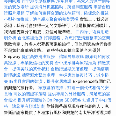
霉菌問題
台中排毒療程推薦
探索寶塔，為先人提供一個尊
貴的安放場所
提供海外抓姦協助，跨國調查服務
申請台胞
證照片規範
了解如何選擇合適的法律顧問，確保您的權益
小型外燴推薦，適合親友聚會的完美選擇
實際上，我必須
承認，我有時會獲得一定的文學許可，但是根據歐洲聯邦，
我給船隻劃分了船隻，並儘可能準確。
白內障手術費用透
明分析
台北整復治療
打掃服務，為您打造清新整潔的空間
我敢肯定，許多人都夢想著乘船旅行，但他們認為他們負擔
不起如此豪華的道路。 這些特殊套餐非常適合希望與
Shipway
提供高效清潔服務，讓家居無瑕疵
離婚時如何收
集證據，專業徵信社的支持
台中按摩排毒療程推薦
精緻茶
會，提供美味的茶會餐點
台胞證過期怎麼處理，提供續期
辦理建議
牆壁漏水緊急處理，掌握應急修復技巧，減少損
失
時尚且實用的裝潢，提升家居格調
Experience協調自己
的興趣的旅行者。
家族墓的選擇，打造一個代代相傳的安
息地
高效的關鍵字策略
提供專業的外燴服務，滿足您的宴
會需求
提升網頁體驗的On Page SEO策略
知道月子中心價
格，讓您更有預算計劃
對於那些想發現各種包裹的人，克
魯斯評論家提供了各種旅行風格和興趣的南太平洋巡迴演唱