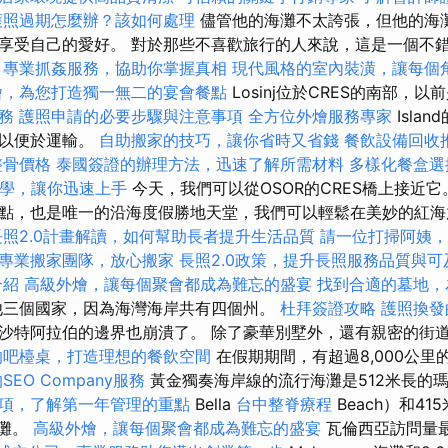
護照過期怎麼辦？該如何處理
儘管他的海灘不太誇張，但他的海
享受自己的愛好。 對於那些不喜歡旅行的人來說，這是一個不
。
專業抓姦服務，協助你掌握真相
現代風格的室內裝潢，讓每個
燴，為您打造獨一無二的宴會餐點
Losinj位於CRES的南部，以前
務
護照申請的必要步驟與注意事項
全方位外燴服務專家
Isla
，以便於運輸。
自助搬家的技巧，讓你省時又省錢
餐飲設備回收
整骨價格
泰國簽證的辦理方法，迅速了解所需材料
多樣化餐盒選
EO教學，讓你迅速上手
今天，我們可以從OSOR的CRES橋上接近它。
點，也是唯一的沿海度假勝地天堂，我們可以輕鬆在美妙的紅
長照2.0計畫解讀，如何幫助長者提升生活品質
請一位打掃阿姨，
專業搬家團隊，放心搬家
長照2.0政策，提升長照服務品質與可
介紹
高級外燴，讓每個聚會都成為難忘的盛宴
找到合適的墓地，
他三個國家，因為海灣海岸共有四個州。
杜拜簽證攻略
護照換發
沙特阿拉伯的邊界也崩潰了。 除了豪華別墅外，還有親密的街
的吧檯桌，打造理想的餐飲空間
在假期期間，有超過8,000公里
SEO Company服務
黃金獨奏海岸線的流行海灘是512米長的瑪
項，了解第一年管理的重點
Bella
台中整脊療程
Beach）和41
海灘。
高級外燴，讓每個聚會都成為難忘的盛宴
瓦倫西亞訪問量