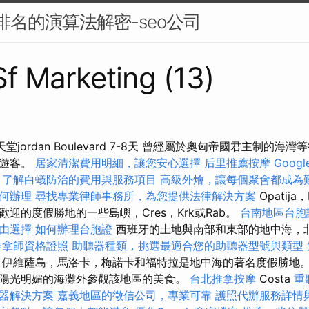
搜尋排名的演算法解密-seo公司
Sf Marketing (13)
煤炭天堂jordan Boulevard 7-8天 曾經屬於奧匈帝國君主制的
的遊客。
居家清潔費用明細，讓您安心選擇
后里推薦按摩
Goog
，了解白蟻防治的費用與服務項目
高級外燴，讓每個聚會都成為
何辦理
尋找專業律師事務所，為您提供法律解決方案
Opatija，
迎的度假勝地的一些島嶼，Cres，Krk或Rab。
台南地區台胞
由選擇
如何辦理台胞證
西班牙的土地與南部和東部的地中海，
推拿師資格證照
助聽器種類，挑選最適合您的助聽器型號與類型
伊維薩島，馬洛卡，梅諾卡和福特拉是地中海的著名度假勝地。
陽光明媚的海灘外參觀該地區的美食。
台北推拿按摩
Costa
重
器解決方案
嘉義地區的徵信公司，專業可靠
護照代辦服務詳情