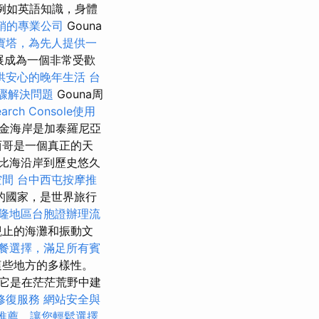
例如英語知識，身體
銷的專業公司
Gouna
寶塔，為先人提供一
發展成為一個非常受歡
供安心的晚年生活
台
驟解決問題
Gouna周
earch Console使用
黃金海岸是加泰羅尼亞
西哥是一個真正的天
比海沿岸到歷史悠久
空間
台中西屯按摩推
的國家，是世界旅行
隆地區台胞證辦理流
觀止的海灘和振動文
餐選擇，滿足所有賓
這些地方的多樣性。
它是在茫茫荒野中建
修復服務
網站安全與
推薦，讓您輕鬆選擇