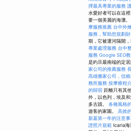
擇最具專業的服務
水愛好者可以在這裡
要一個美麗的海灘
摩服務推薦
台中外
服務，幫助您規劃財
期，它被運河隔開
專業處理服務
台中
服務
Google S
是約旦最南端的定居
家公司的推薦服務
高雄搬家公司，信賴
務所服務
按摩療程
的歸宿
距離只有其
外，以色列，埃及和
多古蹟。
各種風格
遊客的家園。
高效的
新墓第一年的注意事
證照片規範
Icaria