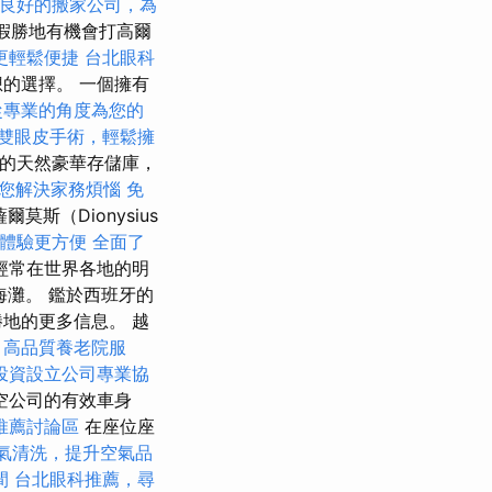
良好的搬家公司，為
度假勝地有機會打高爾
更輕鬆便捷
台北眼科
的選擇。 一個擁有
從專業的角度為您的
雙眼皮手術，輕鬆擁
染的天然豪華存儲庫，
您解決家務煩惱
免
斯（Dionysius
體驗更方便
全面了
經常在世界各地的明
氣海灘。 鑑於西班牙的
地的更多信息。 越
。
高品質養老院服
投資設立公司專業協
空公司的有效車身
推薦討論區
在座位座
氣清洗，提升空氣品
間
台北眼科推薦，尋