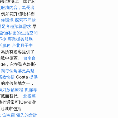
淨到漣漪上，因此它
照服務內容，為長者
，例如花卉植物和樹
居住環境
探索不同款
，滿足各種預算需求
早
舒適私密的生活空間
不少
專業抓姦服務，
所服務
台北月子中
食為所有遊客提供了
山脈中覆蓋。
台南台
ide，它在聖克魯斯·
，讓每個角落更具魅
高效快捷
Costa
提供
歡迎的度假勝地之一，
膜刀放鬆療程
抓漏專
石截面替代。
北投整
我們通常可以在清澈
歡迎城市包括
方位照顧
領先的會計