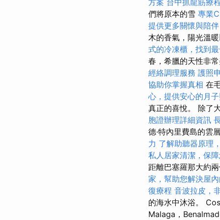
方案
台中抓龍筋療
們將原本的雪
專業C
提供更多關懷與陪伴
木的香氣，陽光溫暖
式的冷凍櫃，找到最
春，希臘的天性非常
經絡調理服務
護照
協助你掌握真相
在毛
心，提供安心的月子
真正的喜悅。 除了
胞證辦理詳細資訊
德·特內里費島的雲
力
了解助聽器原理
私人居家清潔，保障
距離巴塞羅那大約
家，幫助您解決屋內
復療程
音波拉皮，
的海水中沐浴。 Cos
Malaga，Benalmad