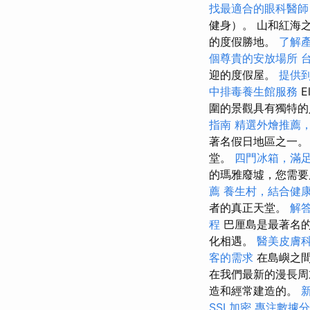
找最適合的眼科醫師
健身）。 山和紅海之
的度假勝地。
了解
個尊貴的安放場所
迎的度假屋。
提供
中排毒養生館服務
E
圍的景觀具有獨特的
指南
精選外燴推薦
著名假日地區之一。
堂。
四門冰箱，滿
的瑪雅廢墟，您需
薦
養生村，結合健
者的真正天堂。
解
程
巴厘島是最著名的
化相遇。
醫美皮膚
客的需求
在島嶼之間
在我們最新的漫長周
造和經常建造的。
SSL加密
專注數據分