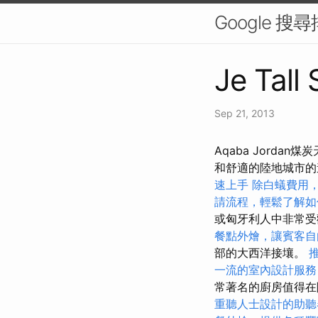
Google 
Je Tall 
Sep 21, 2013
Aqaba Jordan
和舒適的陸地城市
速上手
除白蟻費用
請流程，輕鬆了解如
或匈牙利人中非常受歡
餐點外燴，讓賓客自
部的大西洋接壤。
一流的室內設計服務
常著名的廚房值得在
重聽人士設計的助聽