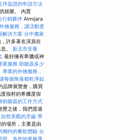
杜拜簽證的申請方法
供娛樂。 內賈
位行銷夥伴
Almijara
外燴服務，讓活動更
面解決方案
台中搬家
地，許多著名演員在
休息。
新北市安養
位
最好擁有希臘或神
專業服務
助聽器多少
。
專業的外燴服務，
讓每個角落都乾淨如
的品牌展覽會，購買
臘度假村的希臘度假
解助聽器的工作方式
經歷之後，我們度過
造自然美觀的牙齒
學
歡迎的場所，主要是由
供獨特的餐飲體驗
台
證照，為您的業務選