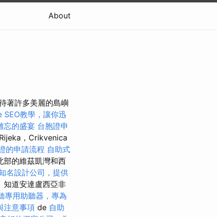
About
海灣等待著許多美麗的島嶼
le SEO教學，讓你迅
難忘的盛宴
台胞證申
Rijeka，Crikvenica
證的申請流程
自助式
北部的維茲凱灣和西
知名設計公司，提供
 知道安達盧西亞非
聽專用助聽器，專為
與注意事項
de
自助