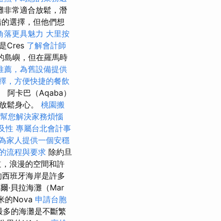
灘非常適合放鬆，潛
錯的選擇，但他們想
角落更具魅力
大里按
是Cres
了解會計師
nd的島嶼，但在羅馬時
推薦，為舊設備提供
擇，方便快捷的餐飲
 阿卡巴（Aqaba）
海放鬆身心。
桃園搬
幫您解決家務煩惱
及性
專屬台北會計事
為家人提供一個安穩
的流程與要求
除約旦
道，浪漫的空間和許
的西班牙海岸是許多
爾·貝拉海灘（Mar
5米的Nova
申請台胞
最多的海灘是不斷繁