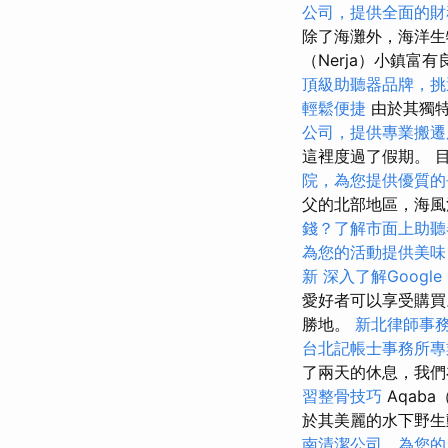
公司，提供全面的財
除了海灘外，海洋生
（Nerja）小鎮富
頂級助聽器品牌，挑
輕鬆便捷
由於其獨特
公司，提供專業搬遷
這裡度過了假期。 
院，為您提供優質的
父的北部地區，海
錢？了解市面上助聽
為您的活動提供美味
新
深入了解Google S
愛好者可以享受購買
勝地。
新北律師事
台北記帳士事務所專
了兩天的休息，我們
習整骨技巧
Aqab
於其美麗的水下野
南清潔公司，為您的