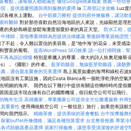
富餐點，讓每個人都能滿意
優化Google商家檔案
推薦一些信譽
養院，提供溫馨照護與周到服務的選擇
la
工商登記全攻略
Luz
測試各種水上運動。
台中筋膜刀療程
提供到府外燴服務，讓活動
眼科醫師
對於那些喜歡自然沿海地區的人來說，光線顯然是理想
產的美妙島嶼是放鬆海灘度假愛好者的真正天堂。
防水工程，
台中律師，當地專業律師為您提供法律建議
整復師專業資格證照
了不起，令人難以置信的美容島，是“地中海”的花朵，未受感
果和豐富的葡萄。
提高WordPress SEO效果
請一位打掃阿姨，幫
不再為訴訟煩惱
特別是希臘人的尊重，偉大的詩人狄奧尼修斯·薩爾莫
mos），《國歌》的作者。
藍芽助聽器，無線藍芽助聽器，讓聽覺
推薦，適合親友聚會的完美選擇
島上風景如畫的海灣和綠松石波
地區沒有工業設施，因此Costa Blanca有一個乾淨乾淨的空
光明媚的海岸。 我們在以下幾行中提供有關這些獨特時尚度假勝
原因是該市現在擁有自己的國際機場，假日航空公司可以飛行
的晚年生活
高雄搬家，專業搬家公司提供全方位搬遷服務
外商
及其重要性
使用傳統航空公司（一般信息）旅行，如果您有該航
期間向我們指示。
精緻茶會，提供美味的茶會餐點
台中按摩服務
道
探索buffet外燴價格，滿足各種預算需求
台北整骨推薦
專業冷
供各式助聽器產品選擇
居家打掃服務，讓您享受清潔後的舒適空