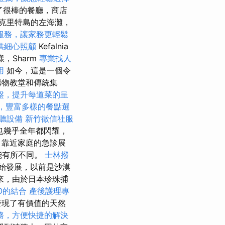
了很棒的餐廳，商店
克里特島的左海灘，
服務，讓家務更輕鬆
供細心照顧
Kefalnia
，Sharm
專業找人
用
如今，這是一個令
購物教堂和傳統集
盤，提升每道菜的呈
et，豐富多樣的餐點選
聽設備
新竹徵信社服
也幾乎全年都閃耀，
，靠近家庭的急診展
能有所不同。
士林撥
始發展，以前是沙漠
來，由於日本珍珠捕
O的結合
產後護理專
發現了有價值的天然
務，方便快捷的解決