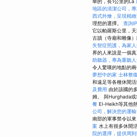
華的，長1公里的La
地區的清潔公司，專
西式外燴，呈現精緻
理想的選擇。
查詢I
它以帕羅斯公里，天
古蹟（寺廟和雕像
失智症照護，為家人
界的人來說是一個
助聽器，專為重聽人
令人驚嘆的地點的
夢想中的家
士林整
和遠足等各種休閒活
及費用
由於該國的多
姆。 與Hurghada或
餐
El-Heikh等其他
公司，解決您的運輸
南部的軍事禁令以來
案
水上有很多休閒
院的選擇，提供周到