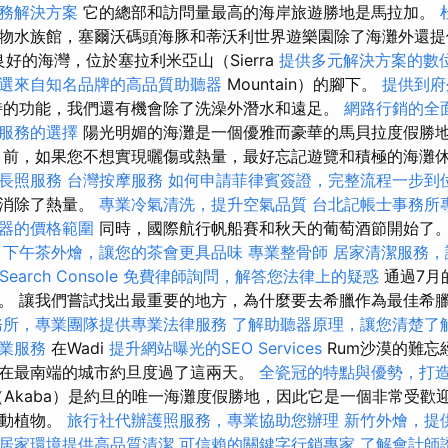
務解決方案
它的總部和訪問量最高的海岸旅遊勝地是馬拉加。
物水族館，塞爾沃碼頭海豚和蒂沃利世界遊樂園除了海灘外還提
有良好的海灣，位於塞拉利米亞山（Sierra
提供多元解決方案的數
選來自知名品牌的高品質助聽器
Mountain）的腳下。
提供到府
的功能，我們還有機會除了洗澡外潛水和遠足。
網路行銷的全
服務的選擇
陽光明媚的海灘是一個優雅而豪華的馬貝拉度假勝
目前，如果您不想實現曬傷或熱量，最好忘記遊覽和積極的海灘
長照服務
台灣按摩服務
如何申請菲律賓簽證，完整流程一步到
風消除了熱量。
專業冷氣清洗，提升空氣品質
台北記帳士事務所
器的價格範圍
同時，國際航行帆船賽和秋天的葡萄酒節開始了
下午茶外燴，讓您的茶會更具品味
專業整骨師
居家清潔服務，
earch Console
免費律師詢問，解答您法律上的疑惑
通過7月
。 讓我們嘗試找出最重要的地方，為什麼要去希臘作為最佳希
務所，專業團隊提供專業法律服務
了解助聽器原理，讓您清楚了
業服務
在Wadi
提升網站曝光的SEO Services
Rum沙漠的難忘
在最南端的城市約旦度過了這兩天。
全瓷冠的特點與優勢，打
a（Akaba）是約旦的唯一海灘度假勝地，因此它是一個非常受
生動植物。
旅行社代辦護照服務，專業協助您辦理
新竹外燴，提
居家環境提供高品質清潔
可信賴的關鍵字行銷專家
了解會計師