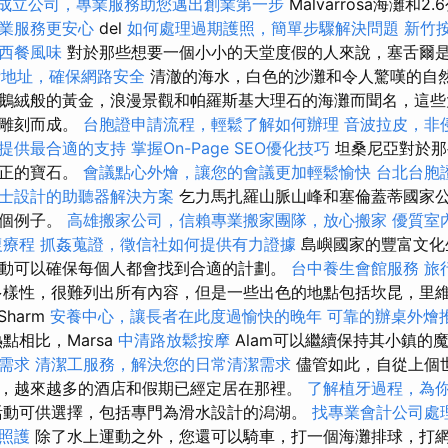
成立公司，專業服務助您邁出創業第一步
Malvarrosa海灘和2.
業服務更安心
del
如何處理過期護照，簡單步驟解決問題
新竹
西餐風味
對於那些想要一個小小的天堂度假的人來說，塞舌爾
P地址，確保網路安全
清澈的海水，白色的沙灘和令人驚嘆的自
鵝絨般的黃金，浪漫景觀和帕羅斯基大理石的海灘而聞名，這些
）雕刻而成。
台胞證申請流程，輕鬆了解如何辦理
音波拉皮，非
提供最合適的支持
掌握On-Page SEO優化技巧
坦桑尼亞對於那
真正的寶石。
會議點心外燴，讓您的會議更加輕鬆愉快
台北台胞
士設計的助聽器解決方案
乞力馬扎羅山脈山峰和塞倫蓋蒂國家
兩個例子。
高雄搬家公司，信賴專業搬家團隊，放心搬家
優質室
復療程
抓姦蒐證，徵信社如何提供有力證據
島嶼國家的豐富文化
動可以確保每個人都會找到合適的計劃。
台中養生會館服務
旅
樣性，很難列出所有內容，但是一些出色的地點包括坎昆，里維
Sharm
安養中心，讓長者在此度過愉快的晚年
可靠的辦桌外燴
熱點相比，Marsa
中清路放鬆按摩
Alam可以繼續保持其小鎮的
需求
清潔工服務，解決您的日常清潔需求
儘管如此，自從上個
，越來越多的酒店和假期已經定居在那裡。
了解植牙過程，為
活動可供選擇，包括專門為滑水設計的潟湖。
找專業會計公司處
照護
除了水上運動之外，您還可以騎車，打一個海灘排球，打