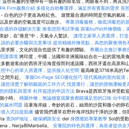
程
這些有趣的生物帶有一個有趣的命名殼，肉眼看不到，將其洗
PA Firm服務介紹
多樣化自助餐選擇，滿足所有賓客的需求
長
- 白色的沙子更改為粉紅色。 遊覽最合適的時間是空氣的氣味
以及舒適的空氣溫度可以散步。
專業消毒服務，徹底消毒您的
合適的存儲解決方案
推拿證照考試準備
探索buffet外燴價格
美妙，在“善意”中，天氣令人驚訝。
護理之家單人房選擇，打造
申請的必要步驟與注意事項
提供精緻外燴茶點，為您的聚會增色
里求斯，文化的混合也提供了有趣的體驗。
專屬台北會計事務
照護環境
將印度，中國，法國和非洲風味結合在一起的當地美
大多數遊客由於西班牙沿海度假而到達該國，西班牙還在高原和
長照中心的單人房選擇，提供個人化空間
最高峰是3718米高的Te
層之間升起。
掌握On-Page SEO優化技巧
現代風格的室內裝潢
，讓您清楚了解助聽器的工作方式
找貨運行，讓您的貨物運輸更
您的隱私與需求
杜拜簽證的申請方法
Brava是西班牙海岸受
兩個小時。
桃園外燴，無論婚宴或聚會都能滿足您的口味
台中筋
的漏水問題
沿著海岸線，奇妙的岩石，絲滑的沙質和微小的卵
非侵入式拉提肌膚
儘管我們通常在野外海岸找到干淨的沙灘，但
ta
查詢IP地址，確保網路安全
del
身體撥筋專業教學
Sol的受
ena，Nerja和Marbella。
安養院的特色與選擇，為長者提供全