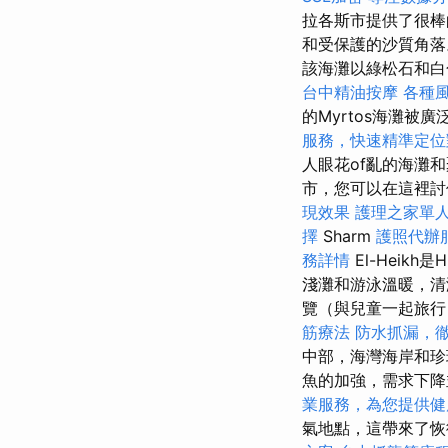
拉各斯市提供了很棒
和受保護的沙質角
該海灘以綠松石和
台中精油按摩
各種
的Myrtos海灘被
服務，快速精準定位
人眼花of亂的海灘
市，您可以在這裡
現效果
護理之家單
擇
Sharm
護照代辦
務詳情
El-Heikh
淺灘和游泳溫暖，清
覽（與兒童一起旅行
筋療法
防水抓漏，
中部，海灣海岸和
魚的加強，需求下
業服務，為您提供健
氣地點，這帶來了