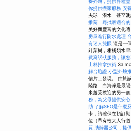
餐外燴，提供各種豐
你提供搬家服務
安
夫球，潛水，甚至
推薦，尋找最適合的
美好而豐富的文化遺
房屋進行防水處理
有迷人雙眼
這是一個
針葉樹，柑橘類水
費寫訴狀服務，讓您
士林推拿技術
Sal
解台胞證
小型外燴
信片上發現。 由於該
陸路，白海岸是最陽
來越受歡迎的另一個
務，為父母提供安心
助
了解SEO是什麼
卡，請確保在預訂
位（帶有較大人行
質
助聽器公司，提