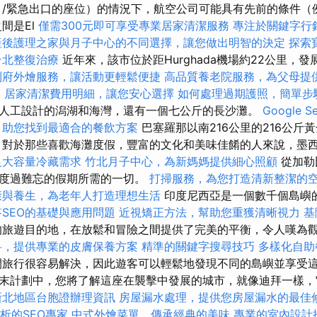
/緊急出口的座位）的情況下，航空公司可能具有先前的條件（
間是El
僅需300元即可享受專業居家清潔服務
專注於關鍵字行
產後護理之家與月子中心的不同選擇，讓您做出明智的決定
探索
台北整復治療
近年來，該市位於距Hurghada機場約22公里，
到府外燴服務，讓活動更輕鬆便捷
高品質養老院服務，為父母提
l
居家清潔費用明細，讓您安心選擇
如何處理過期護照，簡單步
人工設計的潟湖和海灣，還有一個七公斤的長沙灘。
Google S
，助您找到最適合的餐飲方案
巴塞羅那以南216公里的216公斤
 對於那些喜歡海灘度假，豐富的文化和美味佳餚的人來說，墨
足大容量冷藏需求
竹北月子中心，為新媽媽提供細心照顧
從加勒
要度過難忘的假期所需的一切。
打掃服務，為您打造清新整潔的
康與養生，為老年人打造理想生活
印度尼西亞是一個數千個島嶼
答SEO的基礎與應用問題
近視矯正方法，幫助您重獲清晰視力
基
旅遊目的地，在放鬆和冒險之間提供了完美的平衡，令人嘆為
科，提供專業的皮膚保養方案
精準的關鍵字搜尋技巧
多樣化自助
旅行很容易解決，因此遊客可以輕鬆地發現不同的島嶼並享受
末計劃中，您將了解這座在襲擊中發展的城市，就像迪拜一樣，
新北地區台胞證辦理資訊
房屋漏水處理，提供您房屋漏水的最佳
析的SEO專家
中式外燴菜單，傳承經典的美味
專業的室內設計