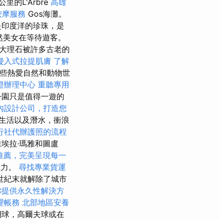
6公里的L'Arbre
高雄
按摩服務
Gos海灘。
是印度洋的珍珠，是
然美女在等待遊客。
大理石被許多古老的
侵入式拉提肌膚
了解
些熱愛自然和動物世
證辦理中心
重聽專用
公園只是值得一遊的
內設計公司，打造您
生活以及潛水，衝浪
行社代辦護照的流程
埃拉·瑪雅和圖盧
推薦，完美呈現每一
魔力。
尋找專業貨運
世紀末就解除了城市
你提供永久性解決方
理帳務
北部地區安養
網球，高爾夫球或在