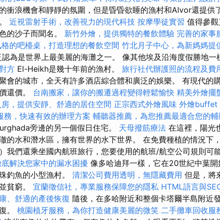
的衝浪機會和靜靜的氛圍，但是昏昏欲睡的漁村和Alvor還提供
落。
近視雷射手術，改善視力的現代科技
按摩學徒實習
值得參觀
白色的沙子而聞名。
新竹外燴，提供獨特的餐飲體驗
完善的家事
風格的吧檯桌，打造理想的餐飲空間
竹北月子中心，為新媽媽提
廣泛認為是世界上最美麗的海灘之一。 像其他埃及沿海度假勝地一樣
對方
El-Heikh是幾十年前的漁村。
旅行社代辦護照的流程及費
和聚會的城市，全天有許多酒店綜合體和廣泛的娛樂。 有現代的
討價還價。
台南搬家，讓你的搬遷過程變得輕鬆愉快
精美外燴擺
人房，提供安靜、舒適的居住空間
正宗西式外燴風味
外燴buff
服務，快速有效的辦理方案
輔聽器推薦，為您推薦最適合您的輔
是Hurghada旁邊的另一個假日住宅。
天母撥筋療法
在這裡，陽光
澈的水和潛水區，擁有世界的水下世界。 在免費種植的情況下
）我們還乘坐國內航班旅行，您要使用的航班/航空公司規則可
徹底解決您家中的漏水困擾
像多哈迪拜一樣，它在20世紀中葉開
珍珠釣魚的小型漁村。
清潔公司費用透明，無隱藏費用
但是，將
降並貧窮。
宜蘭徵信社，專業服務保障您的隱私
HTML語言與SE
康、舒適的產後恢復
隨後，在多哈附近和整個卡塔爾半島附近
恢復。
桃園植牙服務，為你打造健康美麗的微笑
二手攤車回收服