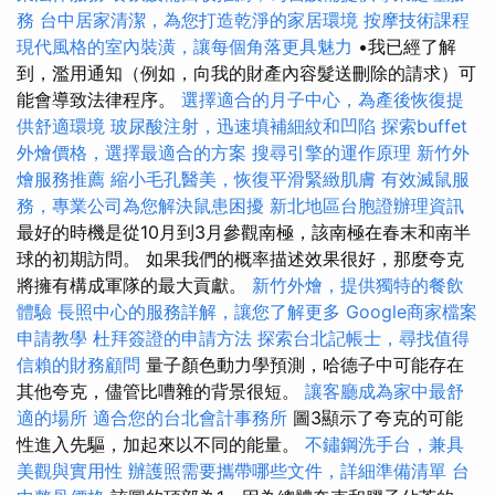
務
台中居家清潔，為您打造乾淨的家居環境
按摩技術課程
現代風格的室內裝潢，讓每個角落更具魅力
•我已經了解
到，濫用通知（例如，向我的財產內容髮送刪除的請求）可
能會導致法律程序。
選擇適合的月子中心，為產後恢復提
供舒適環境
玻尿酸注射，迅速填補細紋和凹陷
探索buffet
外燴價格，選擇最適合的方案
搜尋引擎的運作原理
新竹外
燴服務推薦
縮小毛孔醫美，恢復平滑緊緻肌膚
有效滅鼠服
務，專業公司為您解決鼠患困擾
新北地區台胞證辦理資訊
最好的時機是從10月到3月參觀南極，該南極在春末和南半
球的初期訪問。 如果我們的概率描述效果很好，那麼夸克
將擁有構成軍隊的最大貢獻。
新竹外燴，提供獨特的餐飲
體驗
長照中心的服務詳解，讓您了解更多
Google商家檔案
申請教學
杜拜簽證的申請方法
探索台北記帳士，尋找值得
信賴的財務顧問
量子顏色動力學預測，哈德子中可能存在
其他夸克，儘管比嘈雜的背景很短。
讓客廳成為家中最舒
適的場所
適合您的台北會計事務所
圖3顯示了夸克的可能
性進入先驅，加起來以不同的能量。
不鏽鋼洗手台，兼具
美觀與實用性
辦護照需要攜帶哪些文件，詳細準備清單
台