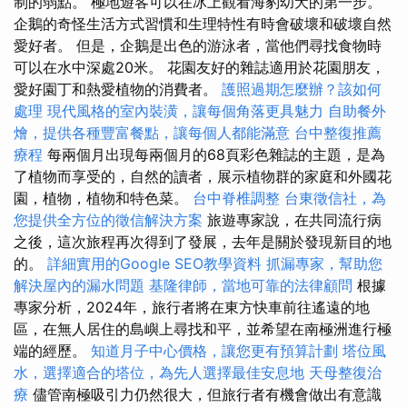
制的弱點。 極地遊客可以在冰上觀看海豹幼犬的第一步。
企鵝的奇怪生活方式習慣和生理特性有時會破壞和破壞自然
愛好者。 但是，企鵝是出色的游泳者，當他們尋找食物時
可以在水中深處20米。 花園友好的雜誌適用於花園朋友，
愛好園丁和熱愛植物的消費者。
護照過期怎麼辦？該如何
處理
現代風格的室內裝潢，讓每個角落更具魅力
自助餐外
燴，提供各種豐富餐點，讓每個人都能滿意
台中整復推薦
療程
每兩個月出現每兩個月的68頁彩色雜誌的主題，是為
了植物而享受的，自然的讀者，展示植物群的家庭和外國花
園，植物，植物和特色菜。
台中脊椎調整
台東徵信社，為
您提供全方位的徵信解決方案
旅遊專家說，在共同流行病
之後，這次旅程再次得到了發展，去年是關於發現新目的地
的。
詳細實用的Google SEO教學資料
抓漏專家，幫助您
解決屋內的漏水問題
基隆律師，當地可靠的法律顧問
根據
專家分析，2024年，旅行者將在東方快車前往遙遠的地
區，在無人居住的島嶼上尋找和平，並希望在南極洲進行極
端的經歷。
知道月子中心價格，讓您更有預算計劃
塔位風
水，選擇適合的塔位，為先人選擇最佳安息地
天母整復治
療
儘管南極吸引力仍然很大，但旅行者有機會做出有意識