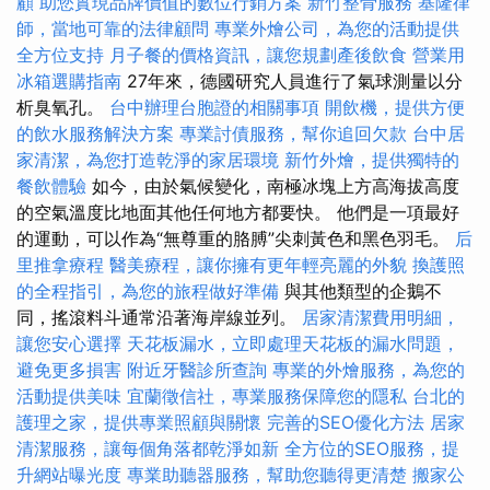
顧
助您實現品牌價值的數位行銷方案
新竹整骨服務
基隆律
師，當地可靠的法律顧問
專業外燴公司，為您的活動提供
全方位支持
月子餐的價格資訊，讓您規劃產後飲食
營業用
冰箱選購指南
27年來，德國研究人員進行了氣球測量以分
析臭氧孔。
台中辦理台胞證的相關事項
開飲機，提供方便
的飲水服務解決方案
專業討債服務，幫你追回欠款
台中居
家清潔，為您打造乾淨的家居環境
新竹外燴，提供獨特的
餐飲體驗
如今，由於氣候變化，南極冰塊上方高海拔高度
的空氣溫度比地面其他任何地方都要快。 他們是一項最好
的運動，可以作為“無尊重的胳膊”尖刺黃色和黑色羽毛。
后
里推拿療程
醫美療程，讓你擁有更年輕亮麗的外貌
換護照
的全程指引，為您的旅程做好準備
與其他類型的企鵝不
同，搖滾料斗通常沿著海岸線並列。
居家清潔費用明細，
讓您安心選擇
天花板漏水，立即處理天花板的漏水問題，
避免更多損害
附近牙醫診所查詢
專業的外燴服務，為您的
活動提供美味
宜蘭徵信社，專業服務保障您的隱私
台北的
護理之家，提供專業照顧與關懷
完善的SEO優化方法
居家
清潔服務，讓每個角落都乾淨如新
全方位的SEO服務，提
升網站曝光度
專業助聽器服務，幫助您聽得更清楚
搬家公