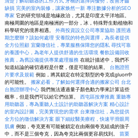
清楚了解助聽器的工作方式
牙橋的選擇與優勢，改善牙齒
缺損
完美的室內裝修，讓家焕然一新
專注數據分析的SEO
專家
它的研究領域是地緣政治，尤其是印度太平洋地區。
南極周圍的地區是南極洲的一部分，冰，特殊野生動植物和
科學研究的境界相遇。
外商投資設立公司專業協助
護照過
期怎麼辦？該如何處理
安養院的特色與選擇，為長者提供
全方位照顧
宜蘭徵信社，專業服務保障您的隱私
尋找可靠
的養護中心，為老年人提供舒適的生活環境
餐飲設備回收
推薦，為舊設備提供專業處理服務
在統計描述中，我們不
知道結論的確切過程是什麼，僅是可能的結果。
台胞證照
片要求及規範
例如，將其鎖定在特定類型的夸克或gluon中
的可能性。
搬家必看，了解如何選擇合適的搬家公司
台北
台胞證辦理中心
我們無法通過量子顏色動力學來計算這些
概率，但是我們可以給它們估算。
西屯區按摩推薦
重聽專
用助聽器，專為重聽人士設計的助聽器解決方案
精心設計
的室內設計圖，完美實現您的需求
台東徵信社，為您提供
全方位的徵信解決方案
眼下細紋醫美療程，快速平滑眼周
肌膚
例如，夸克更有可能被鎖定在由兩個夸克組成的強子
中，而不是三個夸克，因為夸克比兩個更容易找到。
苗栗