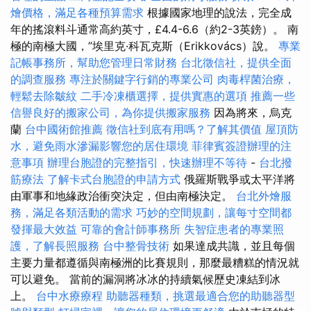
燴價格，滿足各種預算需求
根據國家地理的說法，完全成
年的搖滾料斗通常高約英寸，£4.4-6.6（約2-3英鎊）。 南
極的南極大國，”埃里克·科瓦克斯（Erikkovács）說。
專業
記帳事務所，幫助您管理日常財務
台北徵信社，提供全面
的調查服務
專注於關鍵字行銷的專業公司
肉毒桿菌治療，
輕鬆去除皺紋
二手冷凍櫃選擇，提供實惠的選項
推薦一些
信譽良好的搬家公司，為你提供搬家服務
因為將來，烏克
蘭
台中國術館推薦
徵信社到底有用嗎？了解其價值
屋頂防
水，避免雨水滲漏影響您的居住環境
菲律賓簽證辦理的注
意事項
辦理台胞證的完整指引，快速辦理不等待
-
台北撥
筋療法
了解卡式台胞證的申請方式
俄羅斯戰爭或太平洋將
由軍事和地緣政治衝突決定，但由南極決定。
台北外燴服
務，滿足各類活動的需求
巧妙的空間規劃，讓每寸空間都
發揮最大效益
可靠的會計師事務所
失智症患者的專業照
護，了解長照服務
台中整骨技術
如果達成共識，並且每個
主要力量都遵循與南極洲的比賽規則，那麼最糟糕的情況就
可以避免。 當前的漏洞將冰冰的持續氣候歷史凍結到冰
上。
台中水療療程
助聽器種類，挑選最適合您的助聽器型