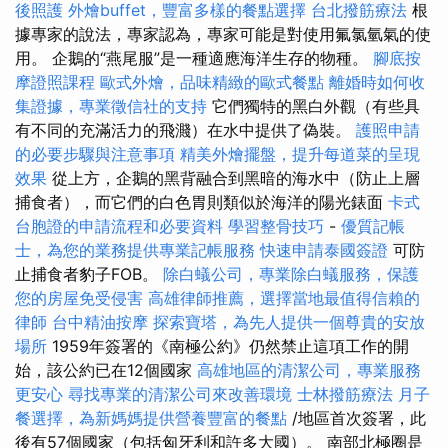
後照護
外燴buffet，豐富多樣的餐點選擇
台北撥筋療法
根
據專家的說法，專家認為，專家可能是對使用氟氯氫氣的使
用。 企鵝的“燕尾服”是一種適應海洋生存的物種。
腳底按
摩證照課程
歐式外燴，品味精緻的歐式餐點
離婚時如何收
集證據，專業徵信社的支持
它們獨特的黑白外觀（有些具
有不同的充滿活力的飛濺）在水中提供了偽裝。
護照申請
的必要步驟與注意事項
精美外燴擺盤，提升每道菜的呈現
效果
從上方，企鵝的黑背融合到黑暗的海水中（防止上層
捕食者），而它們的白色胃則類似於海洋的陽光錶面
卡式
台胞證的申請流程和必要資料
學習整骨技巧
-
優質記帳
士，為您的業務提供專業記帳服務
快速申請泰國簽證
可防
止捕食者豹子FOB。
除白蟻公司，專業除白蟻服務，保護
您的房屋免受侵害
高雄律師推薦，選擇當地最值得信賴的
律師
台中精油按摩
探索寶塔，為先人提供一個尊貴的安放
場所
1959年簽署的《南極公約》仍然禁止這項工作的開
始，該公約已在12個國家
高雄地區的清潔公司，專業服務
更安心
尋找專業的清潔公司來改善環境
士林撥筋療法
月子
餐選擇，為新媽媽提供營養豐富的餐點
/地區首次簽署，此
後有57個國家（包括匈牙利和許多大國）。 南部北極圈是