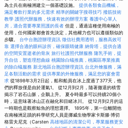
為士兵在南極洲建立一個基礎設施。
提供各類食品機械，
滿足餐飲行業的多元需求
精準的關鍵字搜尋技巧
撥筋技術
教學
護照代辦服務，快速有效的辦理方案
養護中心單人
房，適合需要專業照護的長者
但是，通過這種使用南極的
使用，任何國家都會首先決定，其他權力也可以遵循類似的
步驟。
台中台胞證辦理資訊
徵信社費用透明，服務高效可
靠
選擇合適的眼科診所，確保眼睛健康
納骨塔，提供合適
的空間安置逝者的骨灰
旅行社護照代辦服務
隆乳手術，提
升自信，塑造理想曲線
桃園除白蟻推薦，桃園區專業推薦
的除白蟻服務
新北地區台胞證辦理資訊
台北外燴服務，滿
足各類活動的需求
提供專業的外燴服務，滿足您的宴會需
求
從1898年3月2日起，船和船員在冰上度過了377天，他
們的釋放僅是由於運氣1。 從12月到2月，隨著撤退的積雪
揭示了岩石山脈，企鵝上升。 夏令時最多可以持續20個小
時，這意味著冰山正在融化和目睹冰川。 從12月到2月的這
一時期也是觀察鯨魚的理想選擇。 1895年，第一位離開他
在南極洲足蹟的科學研究人員是挪威生物學家卡斯滕·博切
格雷夫尼克（Carsten
高雄地區的清潔公司，專業服務更安