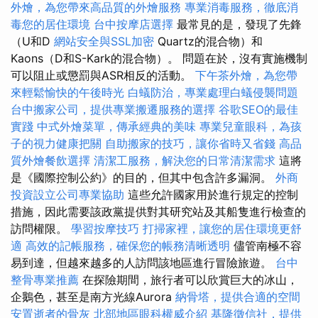
外燴，為您帶來高品質的外燴服務
專業消毒服務，徹底消
毒您的居住環境
台中按摩店選擇
最常見的是，發現了先鋒
（U和D
網站安全與SSL加密
Quartz的混合物）和
Kaons（D和S-Kark的混合物）。 問題在於，沒有實施機制
可以阻止或懲罰與ASR相反的活動。
下午茶外燴，為您帶
來輕鬆愉快的午後時光
白蟻防治，專業處理白蟻侵襲問題
台中搬家公司，提供專業搬遷服務的選擇
谷歌SEO的最佳
實踐
中式外燴菜單，傳承經典的美味
專業兒童眼科，為孩
子的視力健康把關
自助搬家的技巧，讓你省時又省錢
高品
質外燴餐飲選擇
清潔工服務，解決您的日常清潔需求
這將
是《國際控制公約》的目的，但其中包含許多漏洞。
外商
投資設立公司專業協助
這些允許國家用於進行規定的控制
措施，因此需要該政黨提供對其研究站及其船隻進行檢查的
訪問權限。
學習按摩技巧
打掃家裡，讓您的居住環境更舒
適
高效的記帳服務，確保您的帳務清晰透明
儘管南極不容
易到達，但越來越多的人訪問該地區進行冒險旅遊。
台中
整骨專業推薦
在探險期間，旅行者可以欣賞巨大的冰山，
企鵝色，甚至是南方光線Aurora
納骨塔，提供合適的空間
安置逝者的骨灰
北部地區眼科權威介紹
基隆徵信社，提供