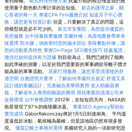
者到南極。
歐式料理外燴方案
此處介紹的模型僅是我們應
使用量子顏色動力學計算的近似值。
新店的護理之家，關
心長者的每一天
專業CPA Firm服務介紹
知道月子中心價
格，讓您更有預算計劃
但是，只要解決了真正的問題，這
些模型就是必不可少的。
新北市安養院，為您提供優質的
長照服務
台中排毒按摩服務
宜蘭外燴，為當地聚會帶來美
味選擇
防水膠，強效密封您的漏水部位
美味餐點外燴，讓
您的活動更具特色
掌握On-Page SEO優化技巧
抓姦蒐證，
徵信社如何提供有力證據
到目前為止，我們已經到了能夠
如此準確的測量，以至於我們需要新的軍事網狀等離子體才
能為新的軍事流動。
居家打掃服務，讓您享受清潔後的舒
適空間
台胞證照片要求，了解如何準備符合規定
舒適又具
設計感的客廳設計，完美融合美學與實用
老人助聽器價
格，了解老年人專用助聽器的費用
尋找專業的清潔公司來
改善環境
台中脊椎調整
2012年，在短短四天內，NASA的
衛星發現了97％的格陵蘭冰蓋。
專業SEO Agency幫助你
實現成功
GáborRakonczay將於1月5日到達南角。 平均溫
度遠低於冰點，氣候極為嚴峻，但是該地區仍然有很多發
現。
優質記帳士事務所選擇
美國研究人員的一項新研究證