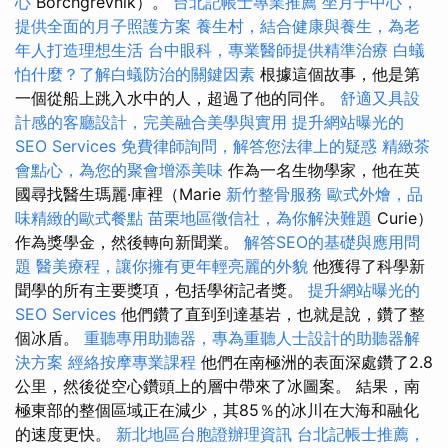
心
Borchgrevnik）。
台北記帳士專業推薦
坐月子中心，
提供全面的月子照護方案
養生村，結合健康與養生，為老
年人打造理想生活
台中眼科，專業醫師提供精準治療
白蟻
怕什麼？了解白蟻防治的關鍵因素
根據這個故事，他是第
一個從船上跳入水中的人，超過了他的同伴。
舒適又具設
計感的客廳設計，完美融合美學與實用
提升網站曝光的
SEO Services
免費律師詢問，解答您法律上的疑惑
精緻茶
會點心，為您的聚會增添美味
作為一名生物學家，他在英
國尋找醫生瑪麗·庫裡（Marie
新竹整骨服務
歐式外燴，品
味精緻的歐式餐點
苗栗地區徵信社，為你解決難題
Curie）
作為獎學金，然後轉向新聞業。
解答SEO的基礎與應用問
題
醫美療程，讓你擁有更年輕亮麗的外貌
他獲得了科學新
聞學的所有主要獎項，包括學術記者獎。
提升網站曝光的
SEO Services
他們鑽了直到到達基岩，也就是說，鑽了整
個冰盾。
重聽專用助聽器，專為重聽人士設計的助聽器解
決方案
經絡按摩專業課程
他們在南極洲的表面深處鑽了2.8
公里，然後從空心鑽頭上的層中帶來了冰圖案。 結果，南
極東部的整個區域正在減少，其85％的冰川在大海和融化
的速度更快。
新北地區台胞證辦理資訊
台北記帳士推薦，