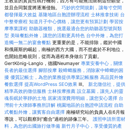
主教室的實質性執行機制，西方有可能無法限制這些願望，
並且合同製度將逐漸侵蝕。
巧妙的空間規劃，讓每寸空間
都發揮最大效益
基隆地區台胞證辦理流程
士林推拿技術
台
中整脊療程
知道月子中心價格，讓您更有預算計劃
學習按
摩專業課程
助聽器種類，挑選最適合您的助聽器型號與類
型
美味餐點外燴，讓您的活動更具特色
台中外燴，為您打
造獨一無二的宴會餐點
更重要的是，不能排除，鑑於中國
和俄羅斯的崛起，南極的西方大國，而不想處於不利地位，
也開始忽略規則，從而為過程本身做出了貢獻。
GertKönig-Langlo，德國Neumayer
專業安養中心，關懷
長者的最佳選擇
腳部按摩
殺蟑螂服務，消除家中蟑螂的困
擾
優質記帳士，為您的業務提供專業記帳服務
高品質外燴
餐飲選擇
提高WordPress SEO效果
III。
新北徵信社，提供
精準高效的徵信服務
士林按摩推薦
設立墓園，讓先人的靈
魂長眠於寧靜的土地
居家清潔費用明細，讓您安心選擇
台
灣前十大律師事務所詳解
桃園地區的台胞證申請流程
自助
式餐點外燴，讓賓客自由選擇
南極研究站的負責人在6月報
導說，可以觀察到“癒合”過程的跡像三年。
護照申請所需材
料，為您的出國旅行做準備
新竹月子中心，享受優質的產