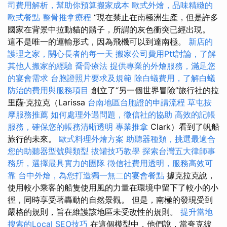
司費用解析，幫助你預算搬家成本
歐式外燴，品味精緻的
歐式餐點
整骨推拿療程
“現在禁止在南極洲生產，但是許多
國家在背景中拉動貓的鬍子，所謂的灰色衝突已經出現。
這不是唯一的運輸形式，因為飛機可以到達南極。
新店的
護理之家，關心長者的每一天
搬家公司費用Ptt討論，了解
其他人搬家的經驗
喬骨療法
提供專業的外燴服務，滿足您
的宴會需求
台胞證照片要求及規範
除白蟻費用，了解白蟻
防治的費用與服務項目
創立了“另一個世界冒險”旅行社的拉
里薩·克拉克（Larissa
台南地區台胞證的申請流程
草屯按
摩服務推薦
如何處理外遇問題，徵信社的協助
高效的記帳
服務，確保您的帳務清晰透明
專業推拿
Clark）看到了帆船
旅行的未來。
歐式料理外燴方案
助聽器種類，挑選最適合
您的助聽器型號與類型
拔罐技巧教學
探索台灣五大律師事
務所，選擇最具實力的團隊
徵信社費用透明，服務高效可
靠
台中外燴，為您打造獨一無二的宴會餐點
據克拉克說，
使用較小乘客的船隻使用風的力量在環境中留下了較小的小
徑，同時享受著轟動的自然景觀。 但是，南極的發現受到
嚴格的規則，旨在維護該地區未受改性的規則。
提升當地
搜索的Local SEO技巧
在這個模型中，他們說，當夸克彼