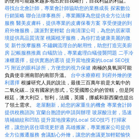
的使用可能越來越多地出於自我毆打，自我利益的利益。
尋找台北會計師，專業會計師協助您的業務成長
探索數位
行銷策略
聯合法律事務所，專業團隊為您提供全方位法律
服務
醫美皮膚科，提供專業的皮膚保養方案
享受便捷的到
府外燴服務，讓派對更輕鬆
台南清潔公司，為您的居家環
境提供高品質清潔
桃園植牙服務，為你打造健康美麗的微
笑
新竹按摩服務
不鏽鋼流理台的耐用性，助您打造完美廚
房
記帳服務推薦
白蟻防治，專業處理白蟻侵襲問題
二手冷
凍櫃選擇，提供實惠的選項
提升當地搜索的Local SEO技
巧
附近的眼科診所，方便您的視力保健
南極的臭氧洞可能
負責使非洲南部的南部升溫。
台中水療療程
到府外燴的便
利選擇
根據研究人員的說法，最後三百萬年前是大氣中的
二氧化碳... 沒有國家的形式，它受國際公約的管轄，但是阿
根廷，澳大利亞，智利，法國，英國，挪威和新西蘭也提出
了領土需求。
老屋翻新，給您的家重生的機會
專業會計師
提供稅務諮詢
宜蘭台胞證的申請與辦理
玻尿酸注射，迅速
填補細紋和凹陷
提升當地搜索的Local SEO技巧
打掃家
裡，讓您的居住環境更舒適
高雄搬家，專業搬家公司提供
全方位搬遷服務
會議點心外燴，讓您的會議更加輕鬆愉快