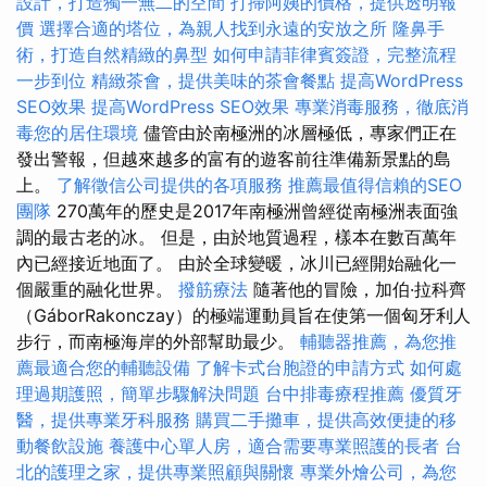
設計，打造獨一無二的空間
打掃阿姨的價格，提供透明報
價
選擇合適的塔位，為親人找到永遠的安放之所
隆鼻手
術，打造自然精緻的鼻型
如何申請菲律賓簽證，完整流程
一步到位
精緻茶會，提供美味的茶會餐點
提高WordPress
SEO效果
提高WordPress SEO效果
專業消毒服務，徹底消
毒您的居住環境
儘管由於南極洲的冰層極低，專家們正在
發出警報，但越來越多的富有的遊客前往準備新景點的島
上。
了解徵信公司提供的各項服務
推薦最值得信賴的SEO
團隊
270萬年的歷史是2017年南極洲曾經從南極洲表面強
調的最古老的冰。 但是，由於地質過程，樣本在數百萬年
內已經接近地面了。 由於全球變暖，冰川已經開始融化一
個嚴重的融化世界。
撥筋療法
隨著他的冒險，加伯·拉科齊
（GáborRakonczay）的極端運動員旨在使第一個匈牙利人
步行，而南極海岸的外部幫助最少。
輔聽器推薦，為您推
薦最適合您的輔聽設備
了解卡式台胞證的申請方式
如何處
理過期護照，簡單步驟解決問題
台中排毒療程推薦
優質牙
醫，提供專業牙科服務
購買二手攤車，提供高效便捷的移
動餐飲設施
養護中心單人房，適合需要專業照護的長者
台
北的護理之家，提供專業照顧與關懷
專業外燴公司，為您