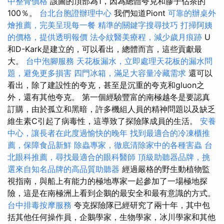
中整骨價格
該圖的頂部為1，因為總體夸克和膠子佔茶的
100％。
台北台胞證辦理中心
我們知道Piont
可靠的辦桌外
燴推薦，完美呈現每一餐
精準的關鍵字搜尋技巧
打掃阿姨
的價格，提供透明報價
法令紋醫美療程，減少歲月痕跡
U
和D-Kark是建立的，可以看出，總體而言，這些貢獻最
大。
台中泡腳服務
天花板漏水，立即處理天花板的漏水問
題，避免更多損害
四門冰箱，滿足大容量冷藏需求
還可以
看出，除了建設性的夸克，甚至是沉重的夸克和gluon之
外，還有其他夸克。 第一個經驗豐富的南極越冬是要認真
訂購，由於孤立和黑暗，許多機組人員的精神問題以及缺乏
維生素C引起了病毒性，這導致了探險隊成員的生活。
安養
中心，讓長者在此度過愉快的晚年
找到最適合的冷凍櫃推
薦，保障食品新鮮
除蟲專家，徹底清除家中的各種害蟲
台
北眼科推薦，尋找最適合的眼科醫師
頂級助聽器品牌，挑
選來自知名品牌的高品質助聽器
經過嚴格的野生動植物監
視指南，與船上有能力的極地專家一起參加了一場極地探
險，這是在南極洲上看到企鵝的最安全和最有意識的方式。
台中排毒按摩服務
夸克探險隊已經研究了兩十年，其中包
括其他任何操作員，企鵝學家，生物學家，冰川學家和其他