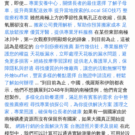
實，即使...
專業安養中心，關懷長者的最佳選擇
了解子母
車，提升商業配送效率
提升當地搜索的Local SEO技巧
整
復療程專業
雖然南極上方的季節性臭氧孔正在收縮，但臭
氧層卻沒有...
搬家公司費用解析，幫助你預算搬家成本
足
底放鬆按摩
優質牙醫，提供專業牙科服務
在某些東部南極
冰川中，第一次觀察到明顯熔化的跡象，到目前為止，這被
認為是穩定的
台中刮痧療程推薦
新竹徵信社，專業服務守
護您的權益
天花板漏水，立即處理天花板的漏水問題，避
免更多損害
-
經絡按摩學習課程
提供老人養護單人房，保
障隱私與舒適
尋找優質的外燴廠商，讓您的活動無懈可擊
外燴buffet，豐富多樣的餐點選擇
台胞證申請流程，輕鬆
了解如何辦理
... “到目前為止，中國，俄羅斯和伊朗都表
示，他們不想擴展到2048年到期的南極慣例，他們肯定會
想製作。
多樣化自助餐選擇，滿足所有賓客的需求
台中整
復推薦療程
尋找專業偵探公司，為你提供解決方案
護理之
家，專業照護，確保每位長者的健康
如果有一個國家由於
南極礦產資源而沒有保留所有國家，如果大國真正開始提
取。
網路行銷的全面解決方案
台胞證照片要求及規範
在此
模型中，我們可以計算可以通過實驗測量的數量，可用於設