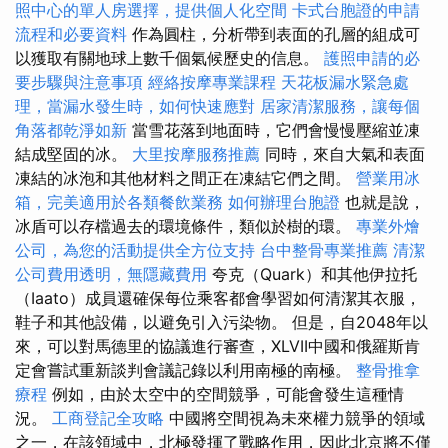
照中心的單人房選擇，提供個人化空間
卡式台胞證的申請
流程和必要資料
作為圓柱，分析帶到表面的孔層的組成可
以獲取有關地球上數千個氣候歷史的信息。
護照申請的必
要步驟與注意事項
經絡按摩專業課程
天花板漏水緊急處
理，當漏水發生時，如何快速應對
居家清潔服務，讓每個
角落都乾淨如新
當雪花落到地面時，它們會慢慢壓縮並凍
結成堅固的冰。
大里按摩服務推薦
同時，來自大氣和表面
凍結的冰泡和其他材料之間正在凍結它們之間。
營業用冰
箱，完美適用於各類餐飲業務
如何辦理台胞證
也就是說，
冰盾可以存檔過去的環境條件，類似於樹的環。
專業外燴
公司，為您的活動提供全方位支持
台中整骨專業推薦
清潔
公司費用透明，無隱藏費用
夸克（Quark）和其他伊拉托
（Iaato）成員還確保每位乘客都會學習如何清潔其衣服，
鞋子和其他設備，以避免引入污染物。 但是，自2048年以
來，可以對馬德里的協議進行審查，XLVII中國和俄羅斯肯
定會嘗試重新談判會議記錄以利用南極的南極。
整骨推拿
療程
例如，由於太空中的空間競爭，可能會發生這種情
況。
工商登記全攻略
中國將空間視為未來權力競爭的領域
之一，在該領域中，北極發揮了戰略作用，因此北京將不僅