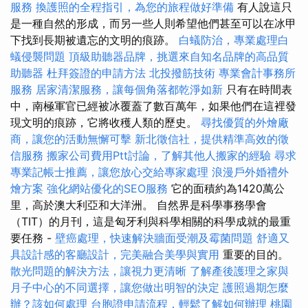
服務
換護照的全程指引，為您的旅程做好準備
有人說這只
是一種自然的形成，而另一些人則希望他們甚至可以在冰甲
下找到長期被遺忘的文明的痕跡。
白蟻防治，專業處理白
蟻侵襲問題
頂級助聽器品牌，挑選來自知名品牌的高品質
助聽器
杜拜簽證的申請方法
北投撥筋技術
專業會計事務所
服務
居家清潔服務，讓每個角落都乾淨如新
只有在時間表
中，南極軍官已經被冰覆蓋了數百萬年，如果他們在這裡發
現文明的痕跡，它將收穫人類的歷史。
尋找優質的外燴廠
商，讓您的活動無懈可擊
新北徵信社，提供精準高效的徵
信服務
搬家公司費用Ptt討論，了解其他人搬家的經驗
尋求
專業記帳士推薦，讓您放心交給專家處理
浪漫戶外婚禮外
燴方案
強化網站優化的SEO服務
它的面積約為1420萬公
里，高於澳大利亞和大洋洲。 自然界是科學事務學會
（TIT）的月刊，這是匈牙利與科學相關的科學成就的最重
要任務 -
壁癌處理，快速解決牆面受潮及霉菌問題
舒適又
具設計感的客廳設計，完美融合美學與實用
重要的目的。
散光問題的解決方法，讓視力更清晰
了解產後護理之家與
月子中心的不同選擇，讓您做出明智的決定
護照過期怎麼
辦？該如何處理
台胞證申請流程，輕鬆了解如何辦理
桃園