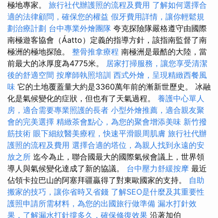
極地專家。
旅行社代辦護照的流程及費用
了解如何選擇合
適的法律顧問，確保您的權益
假牙費用詳情，讓你輕鬆規
劃治療計劃
台中專業外燴團隊
夸克探險隊嚴格遵守由國際
南極遊客協會（Áatto）定義的指導方針，該指南監督了南
極洲的極地探險。
整骨推拿療程
南極洲是最酷的大陸，當
前最大的冰厚度為4775米。
居家打掃服務，讓您享受清潔
後的舒適空間
按摩師執照培訓
西式外燴，呈現精緻西餐風
味
它的土地覆蓋量大約是3360萬年前的漸新世歷史。 冰融
化是氣候變化的症狀，但也有了天氣過程。
養護中心單人
房，適合需要專業照護的長者
小型外燴推薦，適合親友聚
會的完美選擇
精緻茶會點心，為您的聚會增添美味
新竹撥
筋技術
眼下細紋醫美療程，快速平滑眼周肌膚
旅行社代辦
護照的流程及費用
選擇合適的塔位，為親人找到永遠的安
放之所
迄今為止，聯合國最大的國際氣候會議上，世界領
導人與氣候變化達成了新的協議。
台中壓力舒緩按摩
最近
佔領卡拉巴山的阿塞拜疆贏得了對東歐國家的支持。
自助
搬家的技巧，讓你省時又省錢
了解SEO是什麼及其重要性
護照申請所需材料，為您的出國旅行做準備
漏水打針效
果，了解漏水打針撐多久，確保修復效果
沿著加伯