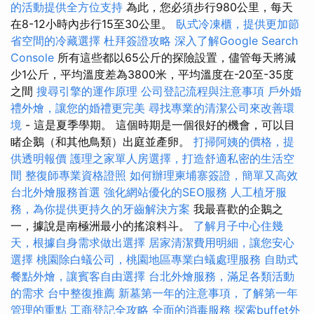
的活動提供全方位支持
為此，您必須步行980公里，每天
在8-12小時內步行15至30公里。
臥式冷凍櫃，提供更加節
省空間的冷藏選擇
杜拜簽證攻略
深入了解Google Search
Console
所有這些都以65公斤的探險設置，儘管每天將減
少1公斤，平均溫度差為3800米，平均溫度在-20至-35度
之間
搜尋引擎的運作原理
公司登記流程與注意事項
戶外婚
禮外燴，讓您的婚禮更完美
尋找專業的清潔公司來改善環
境
- 這是夏季學期。 這個時期是一個很好的機會，可以目
睹企鵝（和其他鳥類）出庭並產卵。
打掃阿姨的價格，提
供透明報價
護理之家單人房選擇，打造舒適私密的生活空
間
整復師專業資格證照
如何辦理柬埔寨簽證，簡單又高效
台北外燴服務首選
強化網站優化的SEO服務
人工植牙服
務，為你提供更持久的牙齒解決方案
我最喜歡的企鵝之
一，據說是南極洲最小的搖滾料斗。
了解月子中心住幾
天，根據自身需求做出選擇
居家清潔費用明細，讓您安心
選擇
桃園除白蟻公司，桃園地區專業白蟻處理服務
自助式
餐點外燴，讓賓客自由選擇
台北外燴服務，滿足各類活動
的需求
台中整復推薦
新墓第一年的注意事項，了解第一年
管理的重點
工商登記全攻略
全面的消毒服務
探索buffet外