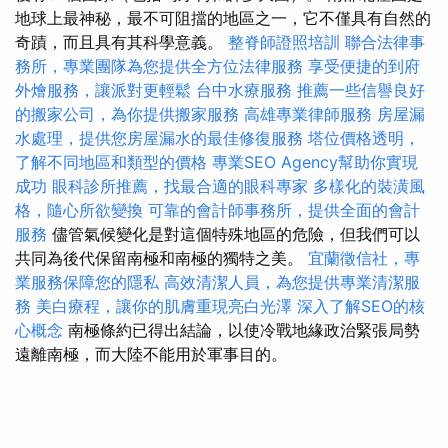
地球上最神秘，最不可阻擋的地區之一，它不僅具有自然的
奇蹟，而且具有其科學意義。
整脊師證照培訓
聯合法律事
務所，專業團隊為您提供全方位法律服務
享受便捷的到府
外燴服務，讓派對更輕鬆
台中水療服務
推薦一些信譽良好
的搬家公司，為你提供搬家服務
高雄專業律師服務
房屋漏
水處理，提供您房屋漏水的最佳修復服務
塔位價格透明，
了解不同地區和類型的價格
專業SEO Agency幫助你實現
成功
眼科診所推薦，找最合適的眼科專家
多樣化的裝潢風
格，隨心所欲變換
可靠的會計師事務所，提供全面的會計
服務
儘管氣候變化是對這個特殊地區的危險，但我們可以
共同為後代保留南極和南極的獨特之美。
宜蘭徵信社，專
業服務保障您的隱私
高效清潔人員，為您提供專業清潔服
務
美白療程，讓你的肌膚重現亮白光澤
深入了解SEO的核
心概念
南極條約已得出結論，以使冷戰地緣政治緊張局勢
遠離南極，而大陸不能用於軍事目的。