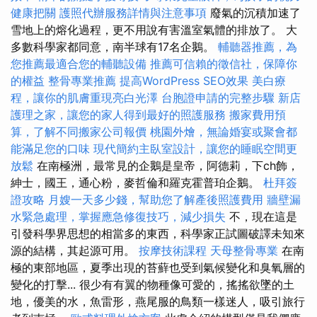
健康把關
護照代辦服務詳情與注意事項
廢氣的沉積加速了
雪地上的熔化過程，更不用說有害溫室氣體的排放了。 大
多數科學家都同意，南半球有17名企鵝。
輔聽器推薦，為
您推薦最適合您的輔聽設備
推薦可信賴的徵信社，保障你
的權益
整骨專業推薦
提高WordPress SEO效果
美白療
程，讓你的肌膚重現亮白光澤
台胞證申請的完整步驟
新店
護理之家，讓您的家人得到最好的照護服務
搬家費用預
算，了解不同搬家公司報價
桃園外燴，無論婚宴或聚會都
能滿足您的口味
現代簡約主臥室設計，讓您的睡眠空間更
放鬆
在南極洲，最常見的企鵝是皇帝，阿德莉，下ch飾，
紳士，國王，通心粉，麥哲倫和羅克霍普珀企鵝。
杜拜簽
證攻略
月嫂一天多少錢，幫助您了解產後照護費用
牆壁漏
水緊急處理，掌握應急修復技巧，減少損失
不，現在這是
引發科學界思想的相當多的東西，科學家正試圖破譯未知來
源的結構，其起源可用。
按摩技術課程
天母整骨專業
在南
極的東部地區，夏季出現的苔蘚也受到氣候變化和臭氧層的
變化的打擊... 很少有有翼的物種像可愛的，搖搖欲墜的土
地，優美的水，魚雷形，燕尾服的鳥類一樣迷人，吸引旅行