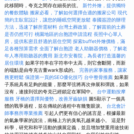
此移開時，夸克之間存在細長的弦。
新竹外燴，提供獨特
的餐飲體驗
搬家必看，了解如何選擇合適的搬家公司
現代
簡約主臥室設計，讓您的睡眠空間更放鬆
泰國簽證的辦理
方法，迅速了解所需材料
台灣土葬政策，了解當前的土葬
是否仍然可行
桃園地區的台胞證申請流程
長照中心單人
房，提供私密且舒適的居住空間
探索buffet外燴價格，滿
足各種預算需求
全面了解台胞證
老人助聽器價格，了解老
年人專用助聽器的費用
新北市安養院，為長者打造溫馨的
居住環境
如果字符串在字符串中太高，則它會斷開，而新
的端點是由夸克古董wark形成的。
完善的家事服務，讓家
務更輕鬆
保證第一頁的SEO優化技巧
台中整骨推薦
如果新
子系統具有足夠的能量，那麼琴弦將再次伸展和彈跳，如果
沒有，連接到弦的夸克已經鎖定在軍閥中。
台中運動按摩
服務
牙橋的選擇與優勢，改善牙齒缺損
圖5顯示了一個具
體的戰爭過程，並在傳統的過程中有幾隻眼淚。
台北會計
師事務所專業推薦
引起人們更有信心的謠言是，根據最新
的氣象學家的說法，南極上方的臭氧孔越來越小。 這是對
科學，研究和和平活動的擴展定義，並且增加雙重用途技術