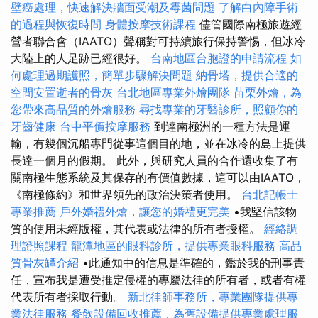
壁癌處理，快速解決牆面受潮及霉菌問題
了解白內障手術
的過程與恢復時間
身體按摩技術課程
儘管國際南極旅遊經
營者聯合會（IAATO）聲稱對可持續旅行保持警惕，但冰冷
大陸上的人足跡已經很好。
台南地區台胞證的申請流程
如
何處理過期護照，簡單步驟解決問題
納骨塔，提供合適的
空間安置逝者的骨灰
台北地區專業外燴團隊
苗栗外燴，為
您帶來高品質的外燴服務
尋找專業的牙醫診所，照顧你的
牙齒健康
台中平價按摩服務
到達南極洲的一種方法是運
輸，有幾個沉船專門從事這個目的地，並在冰冷的島上提供
長達一個月的假期。 此外，與研究人員的合作還收集了有
關南極生態系統及其保存的有價值數據，這可以由IAATO，
《南極條約》和世界領先的政治決策者使用。
台北記帳士
專業推薦
戶外婚禮外燴，讓您的婚禮更完美
•我堅信該物
質的使用未經版權，其代表或法律的所有者授權。
經絡調
理證照課程
龍潭地區的眼科診所，提供專業眼科服務
高品
質骨灰罈介紹
•此通知中的信息是準確的，鑑於我的刑事責
任，宣布我是遭受推定侵權的專屬法律的所有者，或者有權
代表所有者採取行動。
新北律師事務所，專業團隊提供專
業法律服務
餐飲設備回收推薦，為舊設備提供專業處理服