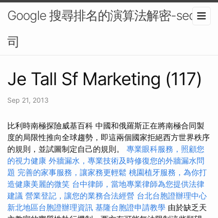
Google 搜尋排名的演算法解密-seo公
司
Je Tall Sf Marketing (117)
Sep 21, 2013
比利時南極探險威基百科 中國和俄羅斯正在將南極合同製
度的局限性推向全球趨勢，即這兩個國家拒絕西方世界秩序
的規則，並試圖制定自己的規則。
專業眼科服務，照顧您
的視力健康
外牆漏水，專業技術及時修復您的外牆漏水問
題
完善的家事服務，讓家務更輕鬆
桃園植牙服務，為你打
造健康美麗的微笑
台中律師，當地專業律師為您提供法律
建議
營業登記，讓您的業務合法經營
台北台胞證辦理中心
新北地區台胞證辦理資訊
基隆台胞證申請教學
由於缺乏天