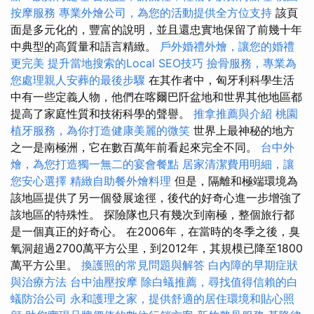
按摩服務
專業外燴公司，為您的活動提供全方位支持
該頁
面是多元化的，豐富的說明，並且還忠實地保留了前幾十年
中典型的高質量和語言精緻。
戶外婚禮外燴，讓您的婚禮
更完美
提升當地搜索的Local SEO技巧
撿骨服務，專業為
您處理親人安葬的最後步驟
在其作者中，匈牙利科學生活
中有一些定義人物，他們在喀爾巴阡盆地和世界其他地區都
提高了家庭性質和技術科學的聲譽。
推拿推薦與介紹
桃園
植牙服務，為你打造健康美麗的微笑
世界上最神秘的地方
之一是南極洲，它在數百萬年前看起來完全不同。
台中外
燴，為您打造獨一無二的宴會餐點
居家清潔費用明細，讓
您安心選擇
精緻自助餐外燴料理
但是，隔離和極端環境為
該地區提供了另一個發展途徑，後代的好奇心進一步增強了
該地區的特殊性。 探險隊也只有幾次到南極，整個旅行都
是一個真正的好奇心。 在2006年，在當時的冬季之後，臭
氧洞超過2700萬平方公里，到2012年，其規模已降至1800
萬平方公里。
換護照的常見問題與解答
白內障的早期症狀
與治療方法
台中油壓按摩
除白蟻推薦，尋找值得信賴的白
蟻防治公司
永和護理之家，提供舒適的居住環境和貼心照