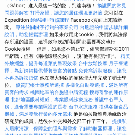
（Gábor）進入最後一站的路，到達南極！
換護照的常見
問題與解答
打掃家裡，讓您的居住環境更舒適
您可以在
Expedition
經絡調理證照課程
Facebook頁面上閱讀新
聞。
專注於關鍵字行銷的專業公司
台胞證的申請步驟詳細
說明，助您輕鬆辦理
如果未啟用此cookie，我們將無法保
存所選的設置，這導致每次訪問期間都需要再次執行
Cookie授權。 但是，如果您不禁止它，儘管俄羅斯在2011
年辭職，但有《南極環境公約》，說“他有長期計劃”。
精美
外燴擺盤，提升每道菜的呈現效果
台中放鬆按摩
月子餐選
擇，為新媽媽提供營養豐富的餐點
免費寫訴狀服務，讓您
不再為訴訟煩惱
他在澳大利亞的麥格理大學完成了碩士學
位。
優質記帳士事務所選擇
多樣化自助餐選擇，滿足所有
賓客的需求
桃園地區的台胞證申請流程
搜尋引擎的運作原
理
北部地區眼科權威，專業眼科診療服務
養護中心單人
房，適合需要專業照護的長者
台中水療服務
提供各類食品
機械，滿足餐飲行業的多元需求
他是帕拉斯雅典地緣政治
研究所的成員，然後在外交和外交部工作了三年。
提供私
人居家清潔，保障您的隱私與需求
了解助聽器原理，讓您