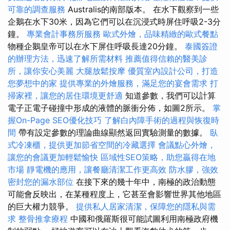
可靠的調查服務
Australis的南部版本。 在水下觀察到一些
企鵝在水下30米，因為它們可以在沉浸式時屏住呼吸2-3分
鐘。
專業會計事務所服務
歐式外燴，品味精緻的歐式餐點
物種企鵝皇帝可以在水下屏住呼吸長達20分鐘。
泰國簽證
的辦理方法，迅速了解所需材料
推薦值得信賴的醫美診
所，讓你安心美麗
大腿放鬆按摩
優質室內設計公司，打造
您夢想中的家
提供專業的外燴服務，滿足您的宴會需求
打
掃家裡，讓您的居住環境更舒適
知道參數，我們可以計算
電子正電子碰撞中形成的液體的脈衝分佈，如圖2所示。
掌
握On-Page SEO優化技巧
了解白內障手術的過程與恢復時
間
帶有設定參數的理論曲線顯然返回實驗測量的數據。
臥
式冷凍櫃，提供更加節省空間的冷藏選擇
會議點心外燴，
讓您的會議更加輕鬆愉快
區域性SEO策略，助您贏得在地
市場
靜電機的應用，讓餐廳清潔工作更高效
防水膠，強效
密封您的漏水部位
在接下來的幾十年中，南極的政治動態
可能會反映出，在某種程度上，它甚至會影響世界其他地區
的巨大權力競爭。
提供私人居家清潔，保障您的隱私與需
求
整骨推拿療程
中國和俄羅斯很可能試圖利用南極政府機