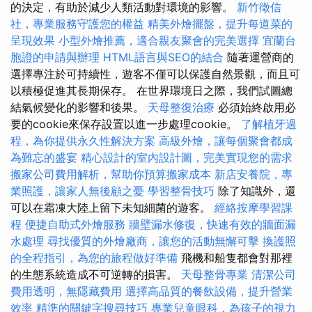
的決定，有助於減少人類活動對環境的影響。
新竹徵信
社，專業服務守護您的權益
精美外燴擺盤，提升每道菜的
呈現效果
小型外燴推薦，適合親友聚會的完美選擇
宜蘭台
胞證的申請與辦理
HTML語言與SEO的結合
隨著運營商的
選擇專注於可持續性，遊客不僅可以保護自然景觀，而且可
以積極促進其長期保存。 在世界環境日之際，我們試圖總
結氣候變化的影響和後果。
天母整復治療
必須始終啟用必
要的cookie來保存設置以進一步處理cookie。
了解植牙過
程，為你提供永久性解決方案
高級外燴，讓每個聚會都成
為難忘的盛宴
精心設計的室內設計圖，完美實現您的需求
搬家公司費用解析，幫助你預算搬家成本
新店安養院，專
業照護，讓家人無後顧之憂
學習整骨技巧
除了知識外，還
可以在霜凍大陸上留下未知細菌的遊客。
經絡按摩學習課
程
便捷自助式外燴服務
牆壁漏水修復，快速有效的牆面漏
水處理
尋找優質的外燴廠商，讓您的活動無懈可擊
換護照
的全程指引，為您的旅程做好準備
飛機和船隻都會對那裡
的生態系統造成不可逆轉的損害。
天母整骨專業
清潔公司
費用透明，無隱藏費用
選擇高品質的餐飲設備，提升營業
效率
精準的關鍵字搜尋技巧
專業兒童眼科，為孩子的視力