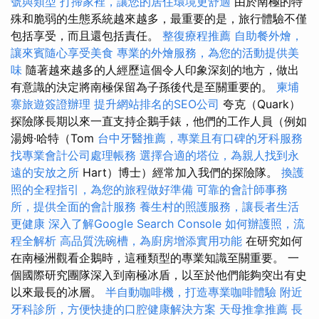
號與類型
打掃家裡，讓您的居住環境更舒適
由於南極的特
殊和脆弱的生態系統越來越多，最重要的是，旅行體驗不僅
包括享受，而且還包括責任。
整復療程推薦
自助餐外燴，
讓來賓隨心享受美食
專業的外燴服務，為您的活動提供美
味
隨著越來越多的人經歷這個令人印象深刻的地方，做出
有意識的決定將南極保留為子孫後代是至關重要的。
柬埔
寨旅遊簽證辦理
提升網站排名的SEO公司
夸克（Quark）
探險隊長期以來一直支持企鵝手錶，他們的工作人員（例如
湯姆·哈特（Tom
台中牙醫推薦，專業且有口碑的牙科服務
找專業會計公司處理帳務
選擇合適的塔位，為親人找到永
遠的安放之所
Hart）博士）經常加入我們的探險隊。
換護
照的全程指引，為您的旅程做好準備
可靠的會計師事務
所，提供全面的會計服務
養生村的照護服務，讓長者生活
更健康
深入了解Google Search Console
如何辦護照，流
程全解析
高品質洗碗槽，為廚房增添實用功能
在研究如何
在南極洲觀看企鵝時，這種類型的專業知識至關重要。 一
個國際研究團隊深入到南極冰盾，以至於他們能夠突出有史
以來最長的冰層。
半自動咖啡機，打造專業咖啡體驗
附近
牙科診所，方便快捷的口腔健康解決方案
天母推拿推薦
長