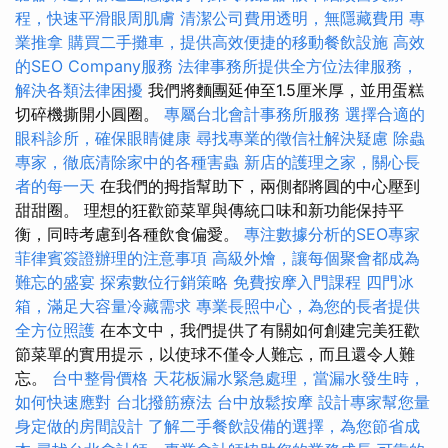
程，快速平滑眼周肌膚
清潔公司費用透明，無隱藏費用
專
業推拿
購買二手攤車，提供高效便捷的移動餐飲設施
高效
的SEO Company服務
法律事務所提供全方位法律服務，
解決各類法律困擾
我們將麵團延伸至1.5厘米厚，並用蛋糕
切碎機撕開小圓圈。
專屬台北會計事務所服務
選擇合適的
眼科診所，確保眼睛健康
尋找專業的徵信社解決疑慮
除蟲
專家，徹底清除家中的各種害蟲
新店的護理之家，關心長
者的每一天
在我們的拇指幫助下，兩側都將圓的中心壓到
甜甜圈。 理想的狂歡節菜單與傳統口味和新功能保持平
衡，同時考慮到各種飲食偏愛。
專注數據分析的SEO專家
菲律賓簽證辦理的注意事項
高級外燴，讓每個聚會都成為
難忘的盛宴
探索數位行銷策略
免費按摩入門課程
四門冰
箱，滿足大容量冷藏需求
專業長照中心，為您的長者提供
全方位照護
在本文中，我們提供了有關如何創建完美狂歡
節菜單的實用提示，以使球不僅令人難忘，而且還令人難
忘。
台中整骨價格
天花板漏水緊急處理，當漏水發生時，
如何快速應對
台北撥筋療法
台中放鬆按摩
設計專家幫您量
身定做的房間設計
了解二手餐飲設備的選擇，為您節省成