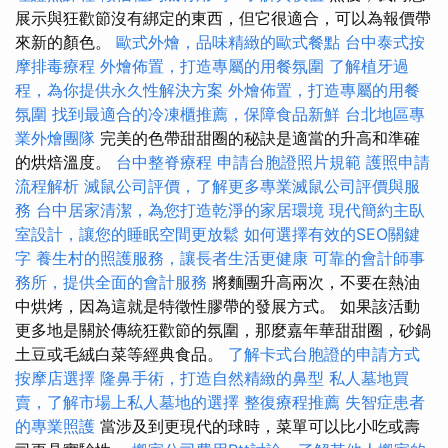
展示與狂歡節沒有綁定的東西，但它很適合，可以為報價帶
來新的顏色。
歐式外燴，品味精緻的歐式餐點
台中泰式按
摩排毒療程
外燴佈置，打造專屬的用餐氛圍
了解植牙過
程，為你提供永久性解決方案
外燴佈置，打造專屬的用餐
氛圍
找到最適合的冷凍櫃推薦，保障食品新鮮
台北地區專
業外燴團隊
完美的色帶甜甜圈的秘訣是適當的升高和準確
的烘焙溫度。
台中整脊療程
申請台胞證照片規範
護照申請
流程解析
滅鼠公司評價，了解更多專業滅鼠公司評價與服
務
台中居家清潔，為您打造乾淨的家居環境
現代簡約主臥
室設計，讓您的睡眠空間更放鬆
如何選擇有效的SEO關鍵
字
養生村的照護服務，讓長者生活更健康
可靠的會計師事
務所，提供全面的會計服務
將麵團升高兩次，不要在熱油
中烘烤，因為這就是特徵性膠帶的發展方式。 如果該活動
更多地是關於傳統狂歡節的氛圍，那麼嘉年華甜甜圈，砂鍋
土豆或毛絨白菜等經典食品。
了解卡式台胞證的申請方式
按摩店選擇
隆鼻手術，打造自然精緻的鼻型
私人墓地買
賣，了解市場上私人墓地的選擇
整復療程推薦
失智症患者
的專業照護
當涉及到更現代的球時，菜單可以比小吃或壽