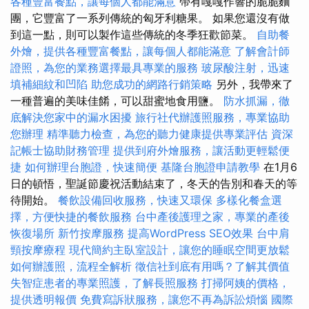
各種豐富餐點，讓每個人都能滿意
帶有嘎嘎作響的脆脆麵
團，它豐富了一系列傳統的匈牙利糖果。 如果您還沒有做
到這一點，則可以製作這些傳統的冬季狂歡節菜。
自助餐
外燴，提供各種豐富餐點，讓每個人都能滿意
了解會計師
證照，為您的業務選擇最具專業的服務
玻尿酸注射，迅速
填補細紋和凹陷
助您成功的網路行銷策略
另外，我帶來了
一種普遍的美味佳餚，可以甜蜜地食用鹽。
防水抓漏，徹
底解決您家中的漏水困擾
旅行社代辦護照服務，專業協助
您辦理
精準聽力檢查，為您的聽力健康提供專業評估
資深
記帳士協助財務管理
提供到府外燴服務，讓活動更輕鬆便
捷
如何辦理台胞證，快速簡便
基隆台胞證申請教學
在1月6
日的頓悟，聖誕節慶祝活動結束了，冬天的告別和春天的等
待開始。
餐飲設備回收服務，快速又環保
多樣化餐盒選
擇，方便快捷的餐飲服務
台中產後護理之家，專業的產後
恢復場所
新竹按摩服務
提高WordPress SEO效果
台中肩
頸按摩療程
現代簡約主臥室設計，讓您的睡眠空間更放鬆
如何辦護照，流程全解析
徵信社到底有用嗎？了解其價值
失智症患者的專業照護，了解長照服務
打掃阿姨的價格，
提供透明報價
免費寫訴狀服務，讓您不再為訴訟煩惱
國際