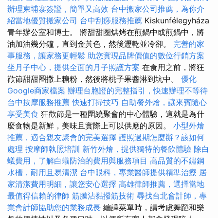
辦理柬埔寨簽證，簡單又高效
台中搬家公司推薦，為你介
紹當地優質搬家公司
台中刮痧服務推薦
Kiskunfélegyháza
青年辦公室和博士。 將甜甜圈烘烤在煎鍋中或煎鍋中，將
油加油幾分鐘，直到金黃色，然後瀝乾並冷卻。
完善的家
事服務，讓家務更輕鬆
助您實現品牌價值的數位行銷方案
坐月子中心，提供全面的月子照護方案
在食用之前，將狂
歡節甜甜圈撒上糖粉，然後將桃子果醬淋到坑中。
優化
Google商家檔案
辦理台胞證的完整指引，快速辦理不等待
台中按摩服務推薦
快速打掃技巧
自助餐外燴，讓來賓隨心
享受美食
狂歡節是一種圍繞聚會的中心體驗，這就是為什
麼食物是新鮮，美味且實際上可以供應的原因。
小型外燴
推薦，適合親友聚會的完美選擇
護照過期怎麼辦？該如何
處理
按摩師執照培訓
新竹外燴，提供獨特的餐飲體驗
除白
蟻費用，了解白蟻防治的費用與服務項目
高品質的不鏽鋼
水槽，耐用且易清潔
台中眼科，專業醫師提供精準治療
居
家清潔費用明細，讓您安心選擇
高雄律師推薦，選擇當地
最值得信賴的律師
筋膜沾黏撥筋技術
尋找台北會計師，專
業會計師協助您的業務成長
編譯菜單時，請考慮舞蹈和樂