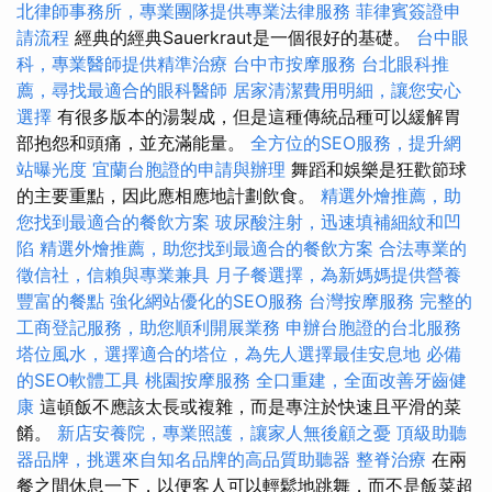
北律師事務所，專業團隊提供專業法律服務
菲律賓簽證申
請流程
經典的經典Sauerkraut是一個很好的基礎。
台中眼
科，專業醫師提供精準治療
台中市按摩服務
台北眼科推
薦，尋找最適合的眼科醫師
居家清潔費用明細，讓您安心
選擇
有很多版本的湯製成，但是這種傳統品種可以緩解胃
部抱怨和頭痛，並充滿能量。
全方位的SEO服務，提升網
站曝光度
宜蘭台胞證的申請與辦理
舞蹈和娛樂是狂歡節球
的主要重點，因此應相應地計劃飲食。
精選外燴推薦，助
您找到最適合的餐飲方案
玻尿酸注射，迅速填補細紋和凹
陷
精選外燴推薦，助您找到最適合的餐飲方案
合法專業的
徵信社，信賴與專業兼具
月子餐選擇，為新媽媽提供營養
豐富的餐點
強化網站優化的SEO服務
台灣按摩服務
完整的
工商登記服務，助您順利開展業務
申辦台胞證的台北服務
塔位風水，選擇適合的塔位，為先人選擇最佳安息地
必備
的SEO軟體工具
桃園按摩服務
全口重建，全面改善牙齒健
康
這頓飯不應該太長或複雜，而是專注於快速且平滑的菜
餚。
新店安養院，專業照護，讓家人無後顧之憂
頂級助聽
器品牌，挑選來自知名品牌的高品質助聽器
整脊治療
在兩
餐之間休息一下，以便客人可以輕鬆地跳舞，而不是飯菜超