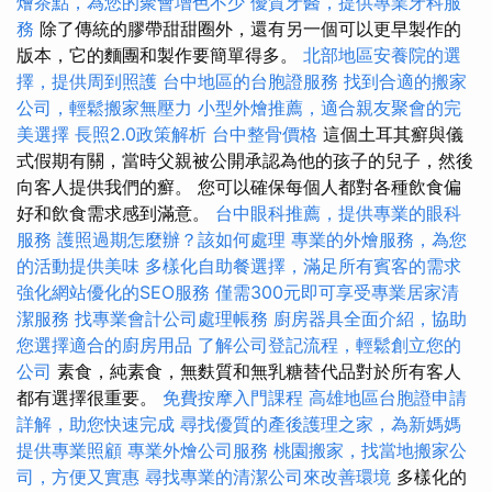
燴茶點，為您的聚會增色不少
優質牙醫，提供專業牙科服
務
除了傳統的膠帶甜甜圈外，還有另一個可以更早製作的
版本，它的麵團和製作要簡單得多。
北部地區安養院的選
擇，提供周到照護
台中地區的台胞證服務
找到合適的搬家
公司，輕鬆搬家無壓力
小型外燴推薦，適合親友聚會的完
美選擇
長照2.0政策解析
台中整骨價格
這個土耳其癬與儀
式假期有關，當時父親被公開承認為他的孩子的兒子，然後
向客人提供我們的癬。 您可以確保每個人都對各種飲食偏
好和飲食需求感到滿意。
台中眼科推薦，提供專業的眼科
服務
護照過期怎麼辦？該如何處理
專業的外燴服務，為您
的活動提供美味
多樣化自助餐選擇，滿足所有賓客的需求
強化網站優化的SEO服務
僅需300元即可享受專業居家清
潔服務
找專業會計公司處理帳務
廚房器具全面介紹，協助
您選擇適合的廚房用品
了解公司登記流程，輕鬆創立您的
公司
素食，純素食，無麩質和無乳糖替代品對於所有客人
都有選擇很重要。
免費按摩入門課程
高雄地區台胞證申請
詳解，助您快速完成
尋找優質的產後護理之家，為新媽媽
提供專業照顧
專業外燴公司服務
桃園搬家，找當地搬家公
司，方便又實惠
尋找專業的清潔公司來改善環境
多樣化的