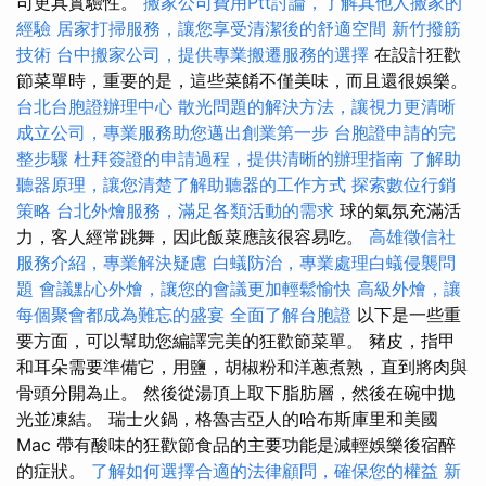
司更具實驗性。
搬家公司費用Ptt討論，了解其他人搬家的
經驗
居家打掃服務，讓您享受清潔後的舒適空間
新竹撥筋
技術
台中搬家公司，提供專業搬遷服務的選擇
在設計狂歡
節菜單時，重要的是，這些菜餚不僅美味，而且還很娛樂。
台北台胞證辦理中心
散光問題的解決方法，讓視力更清晰
成立公司，專業服務助您邁出創業第一步
台胞證申請的完
整步驟
杜拜簽證的申請過程，提供清晰的辦理指南
了解助
聽器原理，讓您清楚了解助聽器的工作方式
探索數位行銷
策略
台北外燴服務，滿足各類活動的需求
球的氣氛充滿活
力，客人經常跳舞，因此飯菜應該很容易吃。
高雄徵信社
服務介紹，專業解決疑慮
白蟻防治，專業處理白蟻侵襲問
題
會議點心外燴，讓您的會議更加輕鬆愉快
高級外燴，讓
每個聚會都成為難忘的盛宴
全面了解台胞證
以下是一些重
要方面，可以幫助您編譯完美的狂歡節菜單。 豬皮，指甲
和耳朵需要準備它，用鹽，胡椒粉和洋蔥煮熟，直到將肉與
骨頭分開為止。 然後從湯頂上取下脂肪層，然後在碗中拋
光並凍結。 瑞士火鍋，格魯吉亞人的哈布斯庫里和美國
Mac 帶有酸味的狂歡節食品的主要功能是減輕娛樂後宿醉
的症狀。
了解如何選擇合適的法律顧問，確保您的權益
新