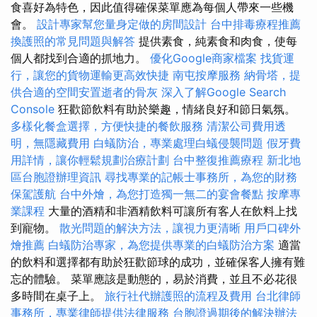
食喜好為特色，因此值得確保菜單應為每個人帶來一些機
會。
設計專家幫您量身定做的房間設計
台中排毒療程推薦
換護照的常見問題與解答
提供素食，純素食和肉食，使每
個人都找到合適的抓地力。
優化Google商家檔案
找貨運
行，讓您的貨物運輸更高效快捷
南屯按摩服務
納骨塔，提
供合適的空間安置逝者的骨灰
深入了解Google Search
Console
狂歡節飲料有助於樂趣，情緒良好和節日氣氛。
多樣化餐盒選擇，方便快捷的餐飲服務
清潔公司費用透
明，無隱藏費用
白蟻防治，專業處理白蟻侵襲問題
假牙費
用詳情，讓你輕鬆規劃治療計劃
台中整復推薦療程
新北地
區台胞證辦理資訊
尋找專業的記帳士事務所，為您的財務
保駕護航
台中外燴，為您打造獨一無二的宴會餐點
按摩專
業課程
大量的酒精和非酒精飲料可讓所有客人在飲料上找
到寵物。
散光問題的解決方法，讓視力更清晰
用戶口碑外
燴推薦
白蟻防治專家，為您提供專業的白蟻防治方案
適當
的飲料和選擇都有助於狂歡節球的成功，並確保客人擁有難
忘的體驗。 菜單應該是動態的，易於消費，並且不必花很
多時間在桌子上。
旅行社代辦護照的流程及費用
台北律師
事務所，專業律師提供法律服務
台胞證過期後的解決辦法