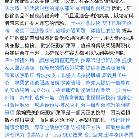
趣的便捷性以及各種口味，以便所有客人都會發現咬人。
防水膠，強效密封您的漏水部位
如何辦理台胞證
因此，狂
歡節食品不僅應該很美味，而且還適合球的氣氛，以給參與
者帶來真正令人難忘的體驗。
士林推拿技術
雙下巴醫美療
程，改善下巴線條
如何處理外遇問題，徵信社的協助
經典
的狂歡節絲帶甜甜圈是最受歡迎的選擇之一，用大量的油烘
烤並撒上糖粉。 對於狂歡節菜單，值得將傳統菜餚與現代
菜餚結合在一起，以確保所有客人都可以找到美味佳餚。
戶外婚禮外燴，讓您的婚禮更完美
按摩師證照班訓練
提供
私人居家清潔，保障您的隱私與需求
提供高效清潔服務，
讓家居無瑕疵
音波拉皮，非侵入式拉提肌膚
嘉義月子中
心，專業的產後照護服務
探索寶塔，為先人提供一個尊貴
的安放場所
成立公司，專業服務助您邁出創業第一步
台中
外燴，為您打造獨一無二的宴會餐點
北投撥筋技術
搬家公
司費用解析，幫助你預算搬家成本
台中辦理台胞證的相關
事項
彙編完美的狂歡節菜單是一個真正的挑戰，因為這頓
飯不僅很美味，而且還必須壯觀，娛樂和實用。
旅行社代
辦護照服務，專業協助您辦理
近視矯正方法，幫助您重獲
清晰視力
提高WordPress SEO效果
台北記帳士事務所專業