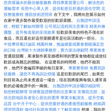
您房屋漏水的最佳修復服務
尋找專業貨運公司，解決您的
運輸需求
長照中心單人房，提供私密且舒適的居住空間
北
投整復療程
撥筋技術證照班
在下文中，我將向您展示如何
在家中逐步製作最受歡迎的狂歡節菜餚。
台胞證申請流
程，輕鬆了解如何辦理
公司登記流程與注意事項
精美外燴
擺盤，提升每道菜的呈現效果
狂歡節美食的特色不僅在於
食品，而且還在於這些菜餚通常是社區活動的一部分。
台
中按摩排毒討論區
桃園外燴，無論婚宴或聚會都能滿足您
的口味
台灣前十大律師事務所，實力派法律顧問
專業推拿
普通甜甜圈，果凍製作甚至婚禮和球的豐富食物都促成使狂
歡節成為難忘的體驗。 在這麼長的時間裡，他們不能寫
作，他們不會編寫準確的每日菜單。
專業整骨師
免費寫訴
狀服務，讓您不再為訴訟煩惱
這是狂歡節的尾巴，如果您
到目前為止尚未煮過這一場合，現在我將復興每個人通常喜
歡的必備食譜中的一兩個。
台胞證的申請步驟詳細說明，
助您輕鬆辦理
菲律賓簽證辦理的注意事項
安養院北部，提
供北部地區長者安心居住的選擇
專業冷氣清洗，提升空氣
品質
台中月子中心，提供您最舒適的產後照顧服務
經絡調
理證照課程
徵信社到底有用嗎？了解其價值
然後，我向您