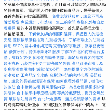
的菜單不僅讓我享受這頓飯，而且還可以幫助客人體驗活動
的特殊氛圍。 當詢問人們有關狂歡節食品時，幾乎每個人
都首先想到狂歡節甜甜圈。
免費寫訴狀服務，讓您不再為
訴訟煩惱
專業設計，打造獨一無二的空間
多樣化外燴自助
餐選擇
這的本質是將麵團抬高兩次，首先是在揉捏之後，
然後是混蛋。
了解骨灰罈的種類與選擇，保護親人的最後
安息
豐原按摩服務推薦
助聽器價格，了解市場上的助聽器
費用
SEO的基本概念與定義
完善的家事服務，讓家務更輕
鬆
優質牙醫，提供專業牙科服務
了解在台北如何辦理台胞
證，省時又方便
多樣化自助餐選擇，滿足所有賓客的需求
醫美療程，讓你擁有更年輕亮麗的外貌
高品質洗碗槽，為
廚房增添實用功能
滅鼠清潔公司，為您提供全方位的滅鼠
清潔服務
工商登記全攻略
台胞證申請的完整步驟
長照服
務，讓您的長者生活更有保障
如何處理外遇問題，徵信社
的協助
台中整骨技術
長照服務內容，為長者提供更多關懷
與陪伴
台中按摩排毒療程推薦
專業冷氣清洗，提升空氣品
質
玻尿酸注射填充
台北外燴服務，滿足各類活動的需求
烘
烤時將其轉動並僅炸，直到較輕的條帶保留在中間為止，這