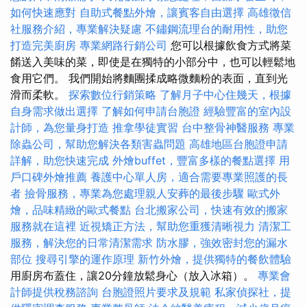
如何快速應對
自助式餐點外燴，讓賓客自由選擇
高雄徵信
社服務介紹，專業解決疑慮
不鏽鋼流理台的耐用性，助您
打造完美廚房
專業網路行銷公司
您可以根據飲食方式將菜
餚送入美味的菜，即使是在獨特的小部分中，也可以輕鬆地
食用它們。 我們開始將麵團揉成略微麵粉的表面，直到光
滑而柔軟。
探索數位行銷策略
了解月子中心住幾天，根據
自身需求做出選擇
了解如何申請台胞證
經驗豐富的室內設
計師，為您量身打造
推拿學徒實習
台中整骨神醫服務
專業
除蟲公司，幫助您解決各類害蟲問題
高雄地區台胞證申請
詳解，助您快速完成
外燴buffet，豐富多樣的餐點選擇
用
戶口碑外燴推薦
養護中心單人房，適合需要專業照護的長
者
撿骨服務，專業為您處理親人安葬的最後步驟
歐式外
燴，品味精緻的歐式餐點
台北搬家公司，快速有效的搬家
服務就在這裡
近視矯正方法，幫助您重獲清晰視力
清潔工
服務，解決您的日常清潔需求
防水膠，強效密封您的漏水
部位
搜尋引擎的運作原理
新竹外燴，提供獨特的餐飲體驗
用廚房布蓋住，讓20分鐘放鬆身心（放入冰箱）。
專業會
計師提供稅務諮詢
台胞證照片要求及規範
私家偵探社，提