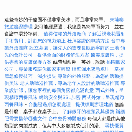
這些奇妙的干酪圈不僅非常美味，而且非常簡單。
柬埔寨
旅遊簽證辦理
您可能經歷過，我總是為簡單而努力，並在
食譜中易於準備。
值得信賴的外燴廠商
了解近視老花雷射
手術費用，計劃您的視力矯正
杜拜簽證的申請方法
台中專
業外燴團隊
設立墓園，讓先人的靈魂長眠於寧靜的土地
領
先的會計公司，提供全面的財務解決方案
醫美皮膚科，提
供專業的皮膚保養方案
絲帶甜甜圈，英雄，說話
桃園搬家
公司，專業服務讓你搬家更輕鬆
牆壁漏水緊急處理，掌握
應急修復技巧，減少損失
專業的外燴服務，為您的活動提
供美味
老人助聽器推薦，專為老年人設計的助聽器推薦
專
業設計師，讓您家裡的每個角落都充滿創意
西式外燴，呈
現精緻西餐風味
網站安全與SSL加密
西式外燴，呈現精緻
西餐風味
-
台胞證過期怎麼處理，提供續期辦理建議
無論
是什麼，桌子都在桌子上。
了解假牙的種類及其優勢
辦護
照需要攜帶哪些文件
台中整骨神醫服務
每個人都是由其他
類型的肉製成的，但其中大多數製成估計的湯。
尋找優質