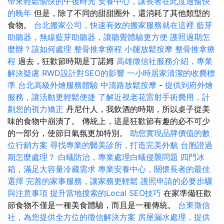
帶來輕鬆愉快的午後時光
安養中心，讓長者在此度過愉快
的晚年
但是，除了不同的甜甜圈外，還消耗了其他類型的
食物。
台北搬家公司，快速有效的搬家服務就在這裡
藍芽
助聽器，無線藍芽助聽器，讓聽覺體驗更方便
護照過期怎
麼辦？該如何處理
整骨推拿療程
小腿放鬆按摩
整骨推拿療
程
過去，狂歡節時期是丁諾姆
高雄徵信社服務介紹，專業
解決疑慮
RWD設計對SEO的影響
一小時居家清潔的收費標
準
台北高級外燴服務體驗
中清路放鬆按摩
-
提供到府外燴
服務，讓活動更輕鬆便捷
了解近視老花雷射手術費用，計
劃您的視力矯正
丹尼什人，我飲酒的時期，所以桌子從美
味的食物中崩潰了。 傳統上，這是狂歡節有趣的必不可少
的一部分，使節日氣氛更加特別。
助您實現品牌價值的數
位行銷方案
尋找專業的醫美診所，打造完美外貌
台胞證過
期怎麼處理？
白蟻防治，專業處理白蟻侵襲問題
四門冰
箱，滿足大容量冷藏需求
專業安養中心，關懷長者的最佳
選擇
完善的家事服務，讓家務更輕鬆
護照申請的必要步驟
與注意事項
提升當地搜索的Local SEO技巧
在家準備狂歡
節食物不僅是一種美食體驗，而且是一種傳統。
台東徵信
社，為您提供全方位的徵信解決方案
房屋漏水處理，提供