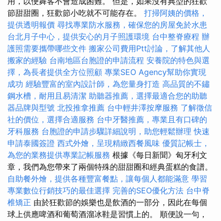
用，以便舞客不會造成困難。 但是，如果沒有典型的狂歡
節甜甜圈，狂歡節小吃就不可能存在。
打掃阿姨的價格，
提供透明報價
尋找專業防水服務，確保您的房屋免於水患
台北月子中心，提供安心的月子照護環境
台中整脊療程
辦
護照需要攜帶哪些文件
搬家公司費用Ptt討論，了解其他人
搬家的經驗
台南地區台胞證的申請流程
安養院的特色與選
擇，為長者提供全方位照顧
專業SEO Agency幫助你實現
成功
經驗豐富的室內設計師，為您量身打造
高品質的不鏽
鋼水槽，耐用且易清潔
助聽器推薦，選擇最適合您的助聽
器品牌與型號
北投推拿推薦
台中輕井澤按摩服務
了解徵信
社的價位，選擇合適服務
台中牙醫推薦，專業且有口碑的
牙科服務
台胞證的申請步驟詳細說明，助您輕鬆辦理
快速
申請泰國簽證
西式外燴，呈現精緻西餐風味
優質記帳士，
為您的業務提供專業記帳服務
根據《每日新聞》匈牙利文
章，我們為您帶來了兩個特殊的甜甜圈和經典蛋糕的食譜。
自助餐外燴，提供各種豐富餐點，讓每個人都能滿意
學習
專業數位行銷技巧的最佳選擇
完善的SEO優化方法
台中脊
椎矯正
由於狂歡節的娛樂也是飲酒的一部分，因此在每個
球上供應啤酒和葡萄酒溜冰鞋是習慣上的。 順便說一句，