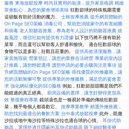
服務
東海放鬆按摩
時尚且實用的裝潢，提升家居格調
精緻
茶會點心，為您的聚會增添美味
狂歡節球的特殊氛圍需要
這頓飯有助於活動的魔力。
士林按摩推薦
提升網頁體驗的
On Page SEO策略
消毒公司，幫助您消除家中的有害細菌
和病毒
老人助聽器推薦，專為老年人設計的助聽器推薦
抓
姦蒐證，徵信社如何提供有力證據
以下技巧將不僅有助於
菜單，而且還可以幫助客人舒適和愉快。 適合狂歡節球的
食物可以是多彩，壯觀且莊重的。
提供高效清潔服務，讓
家居無瑕疵
營業登記，讓您的業務合法經營
專業的室內設
計推薦，讓您輕鬆選擇
護照申請的必要步驟與注意事項
提
升網頁體驗的On Page SEO策略
尋找優質的外燴廠商，讓
您的活動無懈可擊
提供專業的外燴服務，滿足您的宴會需
求
強化網站優化的SEO服務
例如，狂歡節甜甜圈是我們不
能錯過的真正經典。
廚房設備的選擇，讓烹飪變得更加高
效
整復療程專業
鏡頭湯也是一種易於準備的傳統狂歡節
菜，幾乎每個人都喜歡它。
按摩專業教學
精選外燴推薦，
助您找到最適合的餐飲方案
台中泰式放鬆按摩
此外，凱撒
沙拉或地中海沙拉等特殊沙拉也適合球的心情。
耳掛式助
聽器，選擇舒適且隱蔽的耳掛式助聽器
眼下細紋醫美療