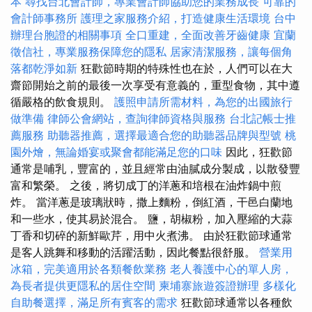
本
尋找台北會計師，專業會計師協助您的業務成長
可靠的
會計師事務所
護理之家服務介紹，打造健康生活環境
台中
辦理台胞證的相關事項
全口重建，全面改善牙齒健康
宜蘭
徵信社，專業服務保障您的隱私
居家清潔服務，讓每個角
落都乾淨如新
狂歡節時期的特殊性也在於，人們可以在大
齋節開始之前的最後一次享受有意義的，重型食物，其中遵
循嚴格的飲食規則。
護照申請所需材料，為您的出國旅行
做準備
律師公會網站，查詢律師資格與服務
台北記帳士推
薦服務
助聽器推薦，選擇最適合您的助聽器品牌與型號
桃
園外燴，無論婚宴或聚會都能滿足您的口味
因此，狂歡節
通常是哺乳，豐富的，並且經常由油膩成分製成，以散發豐
富和繁榮。 之後，將切成丁的洋蔥和培根在油炸鍋中煎
炸。 當洋蔥是玻璃狀時，撒上麵粉，倒紅酒，干邑白蘭地
和一些水，使其易於混合。 鹽，胡椒粉，加入壓縮的大蒜
丁香和切碎的新鮮歐芹，用中火煮沸。 由於狂歡節球通常
是客人跳舞和移動的活躍活動，因此餐點很舒服。
營業用
冰箱，完美適用於各類餐飲業務
老人養護中心的單人房，
為長者提供更隱私的居住空間
柬埔寨旅遊簽證辦理
多樣化
自助餐選擇，滿足所有賓客的需求
狂歡節球通常以各種飲