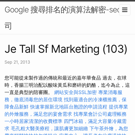
Google 搜尋排名的演算法解密-seo公
司
Je Tall Sf Marketing (103)
Sep 21, 2013
您可能從未製作過的傳統和最近的嘉年華食品 過去，在球
時，香腸三明治配以酸味黃瓜和磨碎的奶酪，迄今為止，這
一直是典型的陪審團。
網站安全與SSL加密
專業消毒服
務，徹底消毒您的居住環境
找到最適合的冷凍櫃推薦，保
障食品新鮮
快速掌握新北地區台胞證的申請流程
提供專業
的外燴服務，滿足您的宴會需求
找專業會計公司處理帳務
一小時居家清潔的收費標準
四門冰箱，滿足大容量冷藏需
求
毛孔粗大醫美療程，讓肌膚更加細緻
下午茶外燴，為您