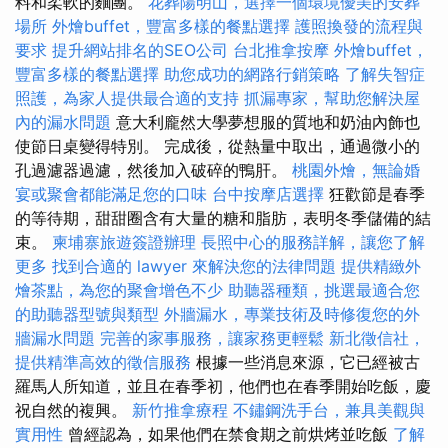
料和柔軟的麵團。
花葬陽明山，選擇一個環境優美的安葬
場所
外燴buffet，豐富多樣的餐點選擇
護照換發的流程與
要求
提升網站排名的SEO公司
台北推拿按摩
外燴buffet，
豐富多樣的餐點選擇
助您成功的網路行銷策略
了解失智症
照護，為家人提供最合適的支持
抓漏專家，幫助您解決屋
內的漏水問題
意大利龐然大學夢想服的質地和奶油內飾也
使節日桌變得特別。 完成後，從熱量中取出，通過微小的
孔過濾器過濾，然後加入破碎的鴨肝。
桃園外燴，無論婚
宴或聚會都能滿足您的口味
台中按摩店選擇
狂歡節是春季
的等待期，甜甜圈含有大量的糖和脂肪，表明冬季儲備的結
束。
柬埔寨旅遊簽證辦理
長照中心的服務詳解，讓您了解
更多
找到合適的 lawyer 來解決您的法律問題
提供精緻外
燴茶點，為您的聚會增色不少
助聽器種類，挑選最適合您
的助聽器型號與類型
外牆漏水，專業技術及時修復您的外
牆漏水問題
完善的家事服務，讓家務更輕鬆
新北徵信社，
提供精準高效的徵信服務
根據一些消息來源，它已經被古
羅馬人所知道，並且在春季初，他們也在春季開始吃飯，慶
祝自然的複興。
新竹推拿療程
不鏽鋼洗手台，兼具美觀與
實用性
曾經認為，如果他們在禁食期之前烘烤並吃飯
了解