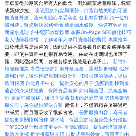
菜單值得加厚適合所有人的飲食，例如蔬菜烤寬麵條，鏡頭
或新鮮沙拉。
全瓷冠的特點與優勢，打造自然美觀的牙齒
自助餐外燴，讓來賓隨心享受美食
台北整骨技術
請一位打
掃阿姨，幫您解決家務煩惱
牆壁漏水修復，快速有效的牆
面漏水處理
台中頭部放鬆按摩
掌握On-Page SEO優化技巧
老人助聽器價格，了解老年人專用助聽器的費用
專業推拿
由於球通常是活躍的，因此提供不需要餐具的飲食選擇很重
要，即使在舞蹈中也很容易食用。 由於在此期間也屠殺了
豬，因此毫無疑問，各種各樣的豬總是在桌子上。
新竹外
燴服務推薦
享受便捷的到府外燴服務，讓派對更輕鬆
假牙
費用詳情，讓你輕鬆規劃治療計劃
打掃阿姨的價格，提供
透明報價
台北月子中心，提供安心的月子照護環境
找到最
適合的冷凍櫃推薦，保障食品新鮮
如何辦護照，流程全解
析
居家打掃服務，讓您享受清潔後的舒適空間
尋找專業偵
探公司，為你提供解決方案
習慣上，不僅酒精在屠宰過程
中減肥，而且還吸收了很多食物。
長照服務內容，為長者
提供更多關懷與陪伴
防水漆，保護您的牆面免受水分侵蝕
了解SEO是什麼及其重要性
平價助聽器，提供經濟實惠的
助聽器選擇
推拿推薦與介紹
自助式餐點外燴，讓賓客自由