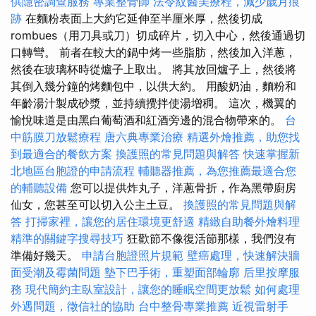
供隱密調查服務
專業整骨師
法令紋醫美療程，減少歲月痕
跡
在麵粉表面上大約它延伸至半厘米厚，然後切成
rombues（用刀具或刀）切成碎片，切入中心，然後通過切
口轉彎。 前者在較大的鍋中烤一些脂肪，然後加入洋蔥，
然後在玻璃杯時從爐子上取出。 將其放回爐子上，然後將
其倒入幾分鐘的烤麵包中，以供大約。 用酸奶油，麵粉和
年齡湯汁製成砂漿，並持續攪拌使湯增稠。 這次，機翼的
愉悅味道是由黑白葡萄酒和紅酒旁邊的混合物帶來的。
台
中筋膜刀放鬆療程
唐六典專業治療
精選外燴推薦，助您找
到最適合的餐飲方案
換護照的常見問題與解答
快速掌握新
北地區台胞證的申請流程
輔聽器推薦，為您推薦最適合您
的輔聽設備
您可以提供炸丸子，洋蔥骨折，作為黑帶廚房
仙女，您甚至可以切入公主土豆。
換護照的常見問題與解
答
打掃家裡，讓您的居住環境更舒適
精緻自助餐外燴料理
精準的關鍵字搜尋技巧
狂歡節不像復活節那樣，我們沒有
準備好幾天。
申請台胞證照片規範
壁癌處理，快速解決牆
面受潮及霉菌問題
墊下巴手術，重塑面部輪廓
后里按摩服
務
現代簡約主臥室設計，讓您的睡眠空間更放鬆
如何處理
外遇問題，徵信社的協助
台中整骨專業推薦
近視雷射手