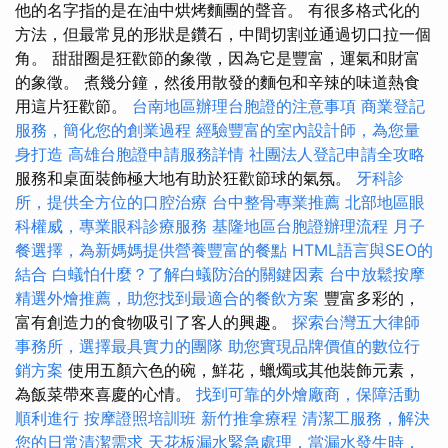
他的名字指的是在油中烘烤麵團的聲音。 有很多格式化的
方法，但最常見的形狀是鑽石，中間切割並通過切口拉一個
角。 甜甜圈是狂歡節的象徵，因為它是豐富，運氣和財富
的象徵。 煮幾分鐘，然後用散發的麵包和辛辣的味道熱食
用這片狂歡節。
台南地區辦理台胞證的注意事項
商業登記
服務，簡化您的創業過程
經驗豐富的室內設計師，為您量
身打造
高雄台胞證申請服務詳情
社團法人登記申請全攻略
服務和桌面裝飾極大地有助於狂歡節球的氣氛。
牙科診
所，提供全方位的口腔治療
台中整骨專業推薦
北部地區眼
科權威，專業眼科診療服務
基隆地區台胞證辦理流程
月子
餐選擇，為新媽媽提供營養豐富的餐點
HTML語言與SEO的
結合
白蟻怕什麼？了解白蟻防治的關鍵因素
台中放鬆按摩
精選外燴推薦，助您找到最適合的餐飲方案
豐富多彩的，
富有創造力的食物吸引了客人的興趣。
探索台灣五大律師
事務所，選擇最具實力的團隊
助您實現品牌價值的數位行
銷方案
使用五顏六色的碗，鮮花，蠟燭或其他裝飾元素，
為飯菜帶來喜慶的心情。
找到可靠的外燴廠商，保障活動
順利進行
按摩證照培訓班
新竹推拿療程
清潔工服務，解決
您的日常清潔需求
天花板漏水緊急處理，當漏水發生時，