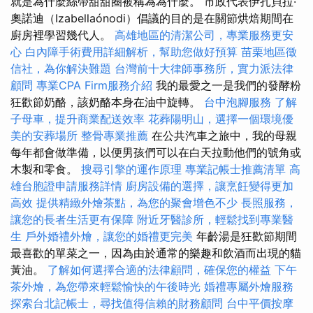
就是為什麼絲帶甜甜圈被稱為為什麼。 市政代表伊扎貝拉·
奧諾迪（Izabellaónodi）倡議的目的是在關節烘焙期間在
廚房裡學習幾代人。
高雄地區的清潔公司，專業服務更安
心
白內障手術費用詳細解析，幫助您做好預算
苗栗地區徵
信社，為你解決難題
台灣前十大律師事務所，實力派法律
顧問
專業CPA Firm服務介紹
我的最愛之一是我們的發酵粉
狂歡節奶酪，該奶酪本身在油中旋轉。
台中泡腳服務
了解
子母車，提升商業配送效率
花葬陽明山，選擇一個環境優
美的安葬場所
整骨專業推薦
在公共汽車之旅中，我的母親
每年都會做準備，以便男孩們可以在白天拉動他們的號角或
木製和零食。
搜尋引擎的運作原理
專業記帳士推薦清單
高
雄台胞證申請服務詳情
廚房設備的選擇，讓烹飪變得更加
高效
提供精緻外燴茶點，為您的聚會增色不少
長照服務，
讓您的長者生活更有保障
附近牙醫診所，輕鬆找到專業醫
生
戶外婚禮外燴，讓您的婚禮更完美
年齡湯是狂歡節期間
最喜歡的單菜之一，因為由於通常的樂趣和飲酒而出現的貓
黃油。
了解如何選擇合適的法律顧問，確保您的權益
下午
茶外燴，為您帶來輕鬆愉快的午後時光
婚禮專屬外燴服務
探索台北記帳士，尋找值得信賴的財務顧問
台中平價按摩