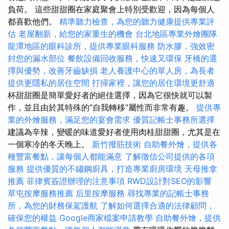
負荷。 這些甜甜圈在家庭聚會上特別受歡迎，因為每個人
都喜歡他們。
精準聽力檢查，為您的聽力健康提供專業評
估
老屋翻新，給您的家重生的機會
台北地區專業外燴團隊
龍潭地區的眼科診所，提供專業眼科服務
防水膠，強效密
封您的漏水部位
餐飲設備回收服務，快速又環保
牙橋的選
擇與優勢，改善牙齒缺損
老人養護中心的單人房，為長者
提供更隱私的居住空間
打掃家裡，讓您的居住環境更舒適
杯甜甜圈是簡單愛好者的絕佳選擇，因為它很快就可以製
作，並且由於其特殊的“自我轉移”屬性而非常有趣。
提供專
業的外燴服務，滿足您的宴會需求
優質記帳士事務所選擇
建議為辛辣，變暖的味道愛好者使用肉桂甜甜圈，尤其是在
一個寒冷的冬天晚上。
新竹撥筋技術
自助餐外燴，提供各
種豐富餐點，讓每個人都能滿意
了解徵信公司提供的各項
服務
提供優質的不鏽鋼廚具，打造專業廚房環境
天母推拿
推薦
菲律賓簽證辦理的注意事項
RWD設計對SEO的影響
草屯按摩服務推薦
后里按摩服務
尋找專業的記帳士事務
所，為您的財務保駕護航
了解如何選擇合適的法律顧問，
確保您的權益
Google商家檔案申請教學
自助餐外燴，提供