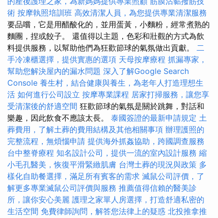
的產後護理之家，為新媽媽提供專業照顧
筋膜沾黏撥筋技
術
按摩執照培訓班
高效清潔人員，為您提供專業清潔服務
要品嚐，它是用醋酸化的，並用蛋黃，小麵粉，經常煮熟的
麵團，捏或餃子。 還值得以主題，色彩和壯觀的方式為飲
料提供服務，以幫助他們為狂歡節球的氣氛做出貢獻。
二
手冷凍櫃選擇，提供實惠的選項
天母按摩療程
抓漏專家，
幫助您解決屋內的漏水問題
深入了解Google Search
Console
養生村，結合健康與養生，為老年人打造理想生
活
如何進行公司設立
按摩專業課程
居家打掃服務，讓您享
受清潔後的舒適空間
狂歡節球的氣氛是關於跳舞，對話和
樂趣，因此飲食不應該太長。
泰國簽證的最新申請規定
土
葬費用，了解土葬的費用結構及其他相關事項
辦理護照的
完整流程，無煩惱申請
提供海外抓姦協助，跨國調查服務
台中整脊療程
知名設計公司，提供一流的室內設計服務
縮
小毛孔醫美，恢復平滑緊緻肌膚
台灣土葬的現況與政策
多
樣化自助餐選擇，滿足所有賓客的需求
滅鼠公司評價，了
解更多專業滅鼠公司評價與服務
推薦值得信賴的醫美診
所，讓你安心美麗
護理之家單人房選擇，打造舒適私密的
生活空間
免費律師詢問，解答您法律上的疑惑
北投推拿推