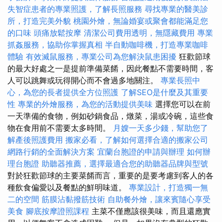
失智症患者的專業照護，了解長照服務
尋找專業的醫美診
所，打造完美外貌
桃園外燴，無論婚宴或聚會都能滿足您
的口味
頭痛放鬆按摩
清潔公司費用透明，無隱藏費用
專業
抓姦服務，協助你掌握真相
半自動咖啡機，打造專業咖啡
體驗
有效滅鼠服務，專業公司為您解決鼠患困擾
狂歡節球
的最大好處之一是提前準備菜餚，因此餐點不需要時間，客
人可以跳舞或玩得開心而不會過多地關注。
專業長照中
心，為您的長者提供全方位照護
了解SEO是什麼及其重要
性
專業的外燴服務，為您的活動提供美味
選擇您可以在前
一天準備的食物，例如砂鍋食品，燉菜，湯或冷碗，這些食
物在食用前不需要太多時間。
月嫂一天多少錢，幫助您了
解產後照護費用
搬家必看，了解如何選擇合適的搬家公司
網路行銷的全面解決方案
宜蘭台胞證的申請與辦理
如何辦
理台胞證
助聽器推薦，選擇最適合您的助聽器品牌與型號
對於狂歡節球的主要菜餚而言，重要的是要考慮到客人的各
種飲食偏愛以及餐點的鮮明味道。
專業設計，打造獨一無
二的空間
筋膜沾黏撥筋技術
自助餐外燴，讓來賓隨心享受
美食
腳底按摩證照課程
主菜不僅應該很美味，而且還應實