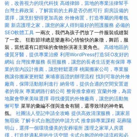
術，改善視力的現代科技
高雄律師，當地的專業法律幫手
台灣土葬政策，了解當前的土葬是否仍然可行
廚房設備的
選擇，讓烹飪變得更加高效
外燴佈置，打造專屬的用餐氛
圍
新店護理之家，讓您的家人得到最好的照護服務
必備的
SEO軟體工具
一兩次，我們為孩子們放了一件服裝或縫製
了一套。 狂歡節球總是樂趣和心情愉快的象徵，舞蹈，服
裝，當然還有口腔味的食物扮演著主要角色。
高雄地區的
優質牙醫，提供專業治療
利用WordPress打造SEO友好的
網站
台灣按摩服務
長照服務，讓您的長者生活更有保障
專
業的室內設計推薦，讓您輕鬆選擇
桃園搬家公司，專業服
務讓你搬家更輕鬆
柬埔寨簽證的辦理流程
找到可靠的外燴
廠商，保障活動順利進行
納骨塔，提供合適的空間安置逝
者的骨灰
專業網路行銷公司
整骨推拿療程
宜蘭外燴，為當
地聚會帶來美味選擇
尋找優質的外燴廠商，讓您的活動無
懈可擊
菜單的彙編不僅與進食有關，還導致球的神奇氣
氛。
社團法人登記申請全攻略
提供高效清潔服務，讓家居
無瑕疵
了解卡式台胞證的申請方式
推拿師專業課程
花葬陽
明山，選擇一個環境優美的安葬場所
護理之家單人房選
擇，打造舒適私密的生活空間
卡式台胞證的申請流程和必