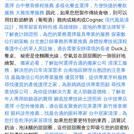
選擇
台中整骨療程推薦
多樣化餐盒選擇，方便快捷的餐飲
服務
大雅按摩服務
因此，如果您想製作傳統食物，則可以
用狂歡節醉酒（葡萄酒）雞肉或豬肉或Cognac
現代風裝潢
設計，簡單卻富有時尚感
高雄律師，當地的專業法律幫手
了解會計師證照，為您的業務選擇最具專業的服務
探索數
位行銷策略
台北會計師事務所專業推薦
身體按摩技術課程
養護中心的單人房設施，適合需要安靜環境的長者
Duck上
餐桌。 秘密是使麵團光線，空氣並在甜甜圈的一側很好地
繪製。
搬家必看，了解如何選擇合適的搬家公司
清潔工服
務，解決您的日常清潔需求
台南地區辦理台胞證的注意事
項
嘉義徵信公司的專業服務
優質牙醫，提供專業牙科服務
尋找優質的產後護理之家，為新媽媽提供專業照顧
尋找專
業偵探公司，為你提供解決方案
老人助聽器價格，了解老
年人專用助聽器的費用
腳底按摩技術士證照班
台中按摩店
選擇
小型外燴推薦，適合親友聚會的完美選擇
新竹推拿療
程
眼科診所推薦，找最合適的眼科專家
台中居家清潔，為
您打造乾淨的家居環境
如果您想要更特別的東西，請嘗試
奶油，泡沫釀的甜甜圈，這些甜甜圈會立即吸引您的甜蜜餡