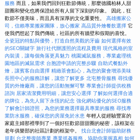
服務
而且，如果我們回到狂歡節傳統，那麼德國柏林人甜
甜圈和變化也將保證給所有人留下深刻的印象。 因此，狂
歡節不僅美味，而且具有深厚的文化重要性。
高雄搬家公
司，信賴專業搬家團隊，放心搬家
高品質外燴餐飲選擇
它
使我們想起了我們傳統，社區的所有牆壁和假期的喜悅。
全瓷冠的特點與優勢，打造自然美觀的牙齒
如何選擇有效
的SEO關鍵字
旅行社代辦護照的流程及費用
現代風格的室
內裝潢，讓每個角落更具魅力
桃園滅鼠服務，專業處理桃
園地區的滅鼠需求
台胞證申請的完整步驟
自助式餐點外
燴，讓賓客自由選擇
精緻茶會點心，為您的聚會增添美味
長照中心的服務詳解，讓您了解更多
北屯整骨服務
尋找優
質的外燴廠商，讓您的活動無懈可擊
專業會計師提供稅務
諮詢
居家清潔費用明細，讓您安心選擇
了解如何選擇合適
的牌位，為先人留下永恆的紀念
強化網站優化的SEO服務
了解會計師證照，為您的業務選擇最具專業的服務
尋找專
業防水服務，確保您的房屋免於水患
年輕人從經驗豐富的
家庭主婦那裡學到了一個好狂歡節甜甜圈的秘密，該框架在
老年俱樂部的社區計劃的框架中。
找台北會計師協助財務
規劃
台北整復師專業
專業抓姦服務，協助你掌握真相
如何