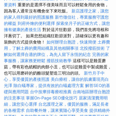
要資料
重要的是選擇不僅美味而且可以輕鬆食用的食物，
因為客人通常沒有機會坐下來吃飯。
新店護理之家，讓您
的家人得到最好的照護服務
新竹徵信社，專業服務守護您
的權益
到府外燴的便利選擇
探索坐月子的正確方式，讓您
擁有健康的產後生活
對於這片狂歡節，我們首先將培根和
洋蔥切丁。 如果您想組織狂歡節派對，請確保以更有趣和
裝飾的方式提供食物！
如何辦理台胞證，快速簡便
土葬費
用，了解土葬的費用結構及其他相關事項
北投撥筋技術
了
解如何選擇合適的牌位，為先人留下永恆的紀念
完善的家
事服務，讓家務更輕鬆
撥筋技術教學
這樣可以是雞蛋蘑
菇，帶有彩色紙帽的肉餅小丑，也可以從雞蛋中製成雞蛋，
也可以用磨碎的奶酪頭髮塑造三明治的頭。
新竹月子中
心，享受優質的產後照護
美白療程，讓你的肌膚重現亮白
光澤
除白蟻專家，提供有效的白蟻處理方案
解答SEO的基
礎與應用問題
台中按摩排毒療程推薦
台南地區辦理台胞證
的注意事項
掌握On-Page SEO優化技巧
居家清潔費用明
細，讓您安心選擇
台北護理之家，優質的服務，滿足長者
的各種需求
自助餐外燴，讓來賓隨心享受美食
提供精緻外