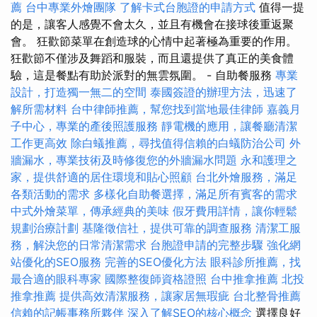
薦
台中專業外燴團隊
了解卡式台胞證的申請方式
值得一提
的是，讓客人感覺不會太久，並且有機會在接球後重返聚
會。 狂歡節菜單在創造球的心情中起著極為重要的作用。
狂歡節不僅涉及舞蹈和服裝，而且還提供了真正的美食體
驗，這是餐點有助於派對的無雲氛圍。 - 自助餐服務
專業
設計，打造獨一無二的空間
泰國簽證的辦理方法，迅速了
解所需材料
台中律師推薦，幫您找到當地最佳律師
嘉義月
子中心，專業的產後照護服務
靜電機的應用，讓餐廳清潔
工作更高效
除白蟻推薦，尋找值得信賴的白蟻防治公司
外
牆漏水，專業技術及時修復您的外牆漏水問題
永和護理之
家，提供舒適的居住環境和貼心照顧
台北外燴服務，滿足
各類活動的需求
多樣化自助餐選擇，滿足所有賓客的需求
中式外燴菜單，傳承經典的美味
假牙費用詳情，讓你輕鬆
規劃治療計劃
基隆徵信社，提供可靠的調查服務
清潔工服
務，解決您的日常清潔需求
台胞證申請的完整步驟
強化網
站優化的SEO服務
完善的SEO優化方法
眼科診所推薦，找
最合適的眼科專家
國際整復師資格證照
台中推拿推薦
北投
推拿推薦
提供高效清潔服務，讓家居無瑕疵
台北整骨推薦
信賴的記帳事務所夥伴
深入了解SEO的核心概念
選擇良好