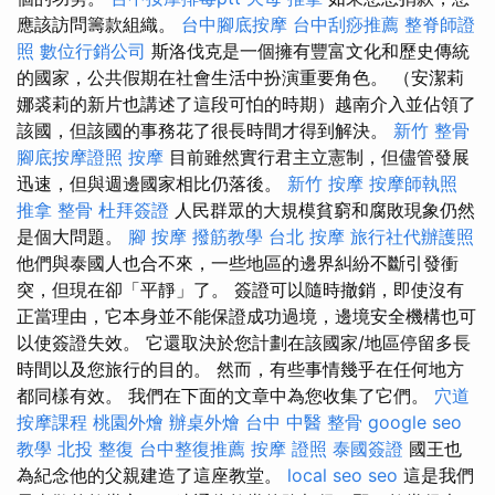
應該訪問籌款組織。
台中腳底按摩
台中刮痧推薦
整脊師證
照
數位行銷公司
斯洛伐克是一個擁有豐富文化和歷史傳統
的國家，公共假期在社會生活中扮演重要角色。 （安潔莉
娜裘莉的新片也講述了這段可怕的時期）越南介入並佔領了
該國，但該國的事務花了很長時間才得到解決。
新竹 整骨
腳底按摩證照
按摩
目前雖然實行君主立憲制，但儘管發展
迅速，但與週邊國家相比仍落後。
新竹 按摩
按摩師執照
推拿 整骨
杜拜簽證
人民群眾的大規模貧窮和腐敗現象仍然
是個大問題。
腳 按摩
撥筋教學
台北 按摩
旅行社代辦護照
他們與泰國人也合不來，一些地區的邊界糾紛不斷引發衝
突，但現在卻「平靜」了。 簽證可以隨時撤銷，即使沒有
正當理由，它本身並不能保證成功過境，邊境安全機構也可
以使簽證失效。 它還取決於您計劃在該國家/地區停留多長
時間以及您旅行的目的。 然而，有些事情幾乎在任何地方
都同樣有效。 我們在下面的文章中為您收集了它們。
穴道
按摩課程
桃園外燴
辦桌外燴
台中 中醫 整骨
google seo
教學
北投 整復
台中整復推薦
按摩 證照
泰國簽證
國王也
為紀念他的父親建造了這座教堂。
local seo
seo
這是我們