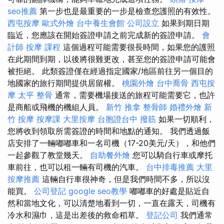
seo推薦
第一步也是最重要的一步是檢查您護照的有效性。
西屯按摩
歐式外燴
台中養生會館
公司設立
如果到期日期
臨近，您應該在開始簽證申請之前完成新的簽證申請。
會
計師
按摩 課程
這個過程可能需要很長時間，如果您的護照
在此期間到期，以後將很難更改，甚至您的簽證申請可能會
被拒絕。 此類簽證僅在經過指定國家/地區前往另一個目的
地國家的旅行期間提供居留權。
桃園外燴
台中喬骨
西屯按
摩
太平 整骨
通常，需要機場接送的旅程可能需要它，也許
是商船或飛機的機組人員。
新竹 推拿
整骨師
婚禮外燴
新
竹 按摩
按摩課
大里按摩
台胞證台中
撥筋
如果一切順利，
您將收到領取所需簽證的時間和地點的通知。 我們透過飯
店安排了一輛嘟嘟車和一名司機（17-20美元/天），和他們
一起參觀了教堂幾天。
自助餐外燴
您可以騎自行車或摩托
車前往，也可以租一輛有司機的汽車。
台中排毒推薦
大里
按摩推薦
這輛自行車很神奇，但是我們時間不多，所以沒
能買。
公司登記
google seo教學
嘟嘟車的好處是貼近自
然和當地文化，可以清楚地看到一切，一直在露天，司機有
冷水和濕巾，這是出差後的救命稻草。
登記公司
我們通常