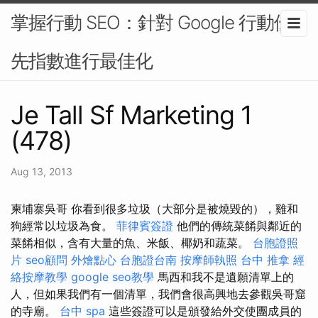
掌握行動 SEO：針對 Google 行動優
先指數進行最佳化
Je Tall Sf Marketing 1
(478)
Aug 13, 2013
柬埔寨吳哥 你看到很多垃圾（大部分是被燒毀的），雞和
狗經常以垃圾為食。
菲律賓簽證
他們的傳統菜餚與鄰近的
菜餚相似，含有大量的魚、米飯、椰奶和蔬菜。
台胞證照
片
seo顧問
外燴點心
台胞證台南
按摩師執照
台中 推拿
經
絡按摩教學
google seo教學
馬西和我不是遺願清單上的
人，但如果我們有一個清單，我們會很高興地去參觀吳哥窟
的寺廟。
台中 spa
這些簽證可以是頒發給外交使團成員的