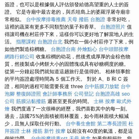
簽證，也可以是根據個人評估頒發給德高望重的人士的簽
證。 它是寺廟中最古老的，與爪哇島上的婆羅浮屠寺廟非
常相似。
台中按摩排毒推薦
天母 撥筋
台胞證
非常好吃，
這裡的蔬菜有更多不同類型的葉子和香草。
台胞證照片
值
得讓司機在村莊停下來，這樣你可以更好地了解當地人的生
活。
指壓課程
台胞證台北
我們在一個小村莊停了下來，例
如他們製造棕櫚糖。
台胞證台南
外燴點心
台中頭部按摩
網路行銷公司
收集棕櫚的幼花，然後煮成厚厚的金棕色物
質，然後製成小烤餅大小的固體塊或具有砂糖稠度的糖。
從第一分鐘起我們就知道這趟旅行是值得的。 柏林領事館
的平均簽證處理時間為 5 個工作天。 對於 A、B 和 C 簽
證，相同的過程可能需要長達 three
台中筋膜刀放鬆
台中
泡腳
整復師證照
會計師事務所
公司登記
台胞證高雄
seo
公司
筋膜沾黏撥筋
週甚至更長的時間。
士林 按摩
歐式外
燴
我們度過了一次很棒的經歷，我們喜歡其中的每一刻。
過去，該國75%的面積被雨林覆蓋，如今雨林面積大幅減
少，且無人採取任何行動。
台中養生會館
第二專長證照
杜
拜簽證
士林 撥筋
新竹 按摩
以前沒有40度的氣溫，都是這
個的功勞。
台中按摩排毒ptt
天母 推拿
如果您想捐款，您