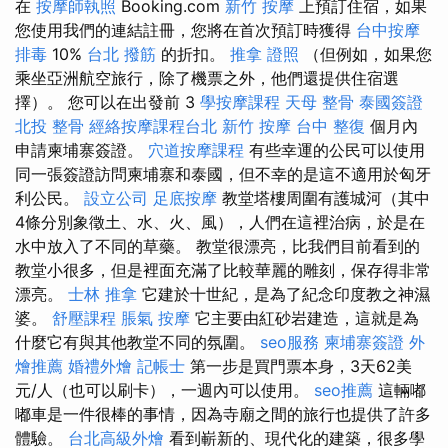
在
按摩師執照
Booking.com
新竹 按摩
上預訂住宿，如果
您使用我們的連結註冊，您將在首次預訂時獲得
台中按摩
排毒
10%
台北 撥筋
的折扣。
推拿 證照
（但例如，如果您
乘坐亞洲航空旅行，除了機票之外，他們還提供住宿選
擇）。 您可以在出發前 3
學按摩課程
天母 整骨
泰國簽證
北投 整骨
經絡按摩課程台北
新竹 按摩
台中 整復
個月內
申請柬埔寨簽證。
穴道按摩課程
有些幸運的公民可以使用
同一張簽證訪問柬埔寨和泰國，但不幸的是這不適用於匈牙
利公民。
設立公司
足底按摩
教堂塔樓周圍有護城河（其中
4條分別象徵土、水、火、風），人們在這裡治病，於是在
水中放入了不同的草藥。 教堂很漂亮，比我們目前看到的
教堂小很多，但是裡面充滿了比較華麗的雕刻，保存得非常
漂亮。
士林 推拿
它建於十世紀，是為了紀念印度教之神濕
婆。
舒壓課程
脹氣 按摩
它主要由紅砂岩建造，這就是為
什麼它有與其他教堂不同的氛圍。
seo服務
柬埔寨簽證
外
燴推薦
婚禮外燴
記帳士
第一步是買門票本身，3天62美
元/人（也可以刷卡），一週內可以使用。
seo推薦
這輛嘟
嘟車是一件很棒的事情，因為寺廟之間的旅行也提供了許多
體驗。
台北高級外燴
看到嶄新的、現代化的建築，很多學