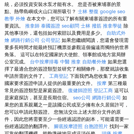
統，必須投資安裝水泵才能有水。 您是否被柬埔寨的景
點、熱帶島嶼或火山口湖所吸引？
士林 整復
google seo
教學
外燴
在本文中，您可以了解有關柬埔寨簽證的所有重
要資訊。
推拿師
泰國簽證
seo顧問
士林 撥筋
推拿學徒
除
其他事項外，還包括如何索賠以及費用是多少。
自助式外
燴
網路行銷公司
公司登記
如果您繼續閱讀，您還會發現需
要多長時間才能最終預訂機票並參觀這個偏遠而獨特的世界
角落。 這可以在特定國家的大使館、領事館或地方當局辦
公室完成。
台中按摩排毒
中醫 推拿
自助餐外燴
如果您選
擇了最適合您的簽證類型並研究了相關條件，那麼就該收集
申請所需的文件了。
工商登記
下面我們為您收集了大多數
國家要求簽證申請人提供的最重要的文件。
按摩
第三種最
常見的簽證類型是家庭簽證。
復健師證照
登記工商
這可以
是家庭探訪，甚至是長期住宿。
seo公司
網路行銷公司
如
果您的直系親屬之一是該國公民或至少擁有永久居留許可，
您可以申請此類簽證。 您無法交出上述大部分文件的原
件，因此您將需要至少一份經過認證的副本，可能還需要一
份經過認證的翻譯件。
腳底按摩證照
台胞證照片
找到一家
可靠的翻譯機構，能夠準確地完成這項任務。
頭痛 按摩