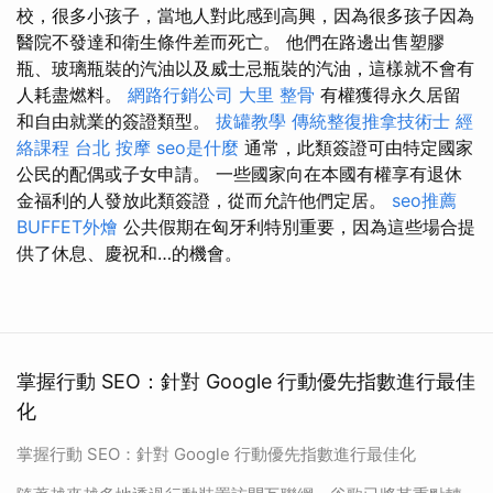
校，很多小孩子，當地人對此感到高興，因為很多孩子因為
醫院不發達和衛生條件差而死亡。 他們在路邊出售塑膠
瓶、玻璃瓶裝的汽油以及威士忌瓶裝的汽油，這樣就不會有
人耗盡燃料。
網路行銷公司
大里 整骨
有權獲得永久居留
和自由就業的簽證類型。
拔罐教學
傳統整復推拿技術士
經
絡課程
台北 按摩
seo是什麼
通常，此類簽證可由特定國家
公民的配偶或子女申請。 一些國家向在本國有權享有退休
金福利的人發放此類簽證，從而允許他們定居。
seo推薦
BUFFET外燴
公共假期在匈牙利特別重要，因為這些場合提
供了休息、慶祝和…的機會。
掌握行動 SEO：針對 Google 行動優先指數進行最佳
化
掌握行動 SEO：針對 Google 行動優先指數進行最佳化