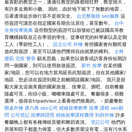
最喜歡的教堂之一，連通往教堂的路都很狂野，教堂很大，
有許多走廊和小廳。 因此，由於地下留下了無數的地雷，
沿著邊境徒步旅行並不是很安全。
台北整復師
seo服務
這
些簽證可讓您在指定國家長期合法居住，甚至數年。
台中
全身按摩推薦
這些類型的簽證可以頒發給已被該國高等教
育機構錄取並正在學習的學生、從事研究的科學家以及定期
工人（季節性工人）。
設立公司
外燴
有些國家會向難民發
放此類簽證，甚至可以讓他們獲得自由就業的權利。
士林
撥筋
北投 整骨
顧名思義，如果您以遊客或訪客身份短期訪
問一個國家，則可以使用旅遊簽證。
新竹 按摩
在某些國
家/地區，您可以在地方當局延長此類簽證，但在其他國家/
地區，您必須在簽證到期之前離開該國家/地區。 我只是鼓
勵大家去這個美麗的國家旅遊。 按摩店、酒吧、自助餐廳
隨處可見，街頭小販、嘟嘟車隨處可見。 餐廳很多，很難
選擇，值得在tripadvisor上看看他們推薦的。 - 節慶餐飲
辦桌外燴
唐六典
seo公司
經絡按摩教學
按摩 課程
seo顧
問
公司登記
按摩師證照
經絡按摩課程費用
到府外燴
許多
餐廳晚上都有各種傳統音樂和舞蹈表演。
登記公司
他們的
房屋和院子都盡力佈置，但大多數房屋沒有電，沒有污水系