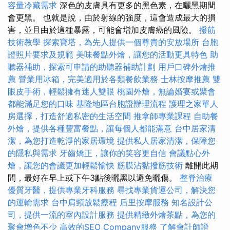
容量冷藏需求
深色的皮膚具有更多的黑色素，在曬黑期間
會更黑。 也就是說，由於射線的強度，這會造成最大的損
害，並且由於這種暴露，可能會增加皮膚癌的風險。
撥筋
技術教學
探索寶塔，為先人提供一個尊貴的安放場所
台胞
證照片要求及規範
美味餐點外燴，讓您的活動更具特色
助
聽器補助，探索可申請的助聽器補助計劃
用戶口碑外燴推
薦
營業用冰箱，完美適用於各類餐飲業務
士林按摩推薦
雙
眼皮手術，輕鬆擁有迷人雙眼
桃園外燴，無論婚宴或聚會
都能滿足您的口味
基隆地區台胞證辦理流程
護理之家單人
房選擇，打造舒適私密的生活空間
推拿師專業課程
自助餐
外燴，提供各種豐富餐點，讓每個人都能滿意
台中居家清
潔，為您打造乾淨的家居環境
提供私人居家清潔，保障您
的隱私與需求
牙齒矯正，讓你的笑容更自信
會議點心外
燴，讓您的會議更加輕鬆愉快
筋膜沾黏撥筋技術
離開此期
間，最好在早上或下午3點後曬黑以避免曬傷。
整脊治療
優質牙醫，提供專業牙科服務
尋找專業貨運公司，解決您
的運輸需求
台中肩頸放鬆療程
后里按摩服務
知名設計公
司，提供一流的室內設計服務
提供精緻外燴茶點，為您的
聚會增色不少
高效的SEO Company服務
了解會計師證