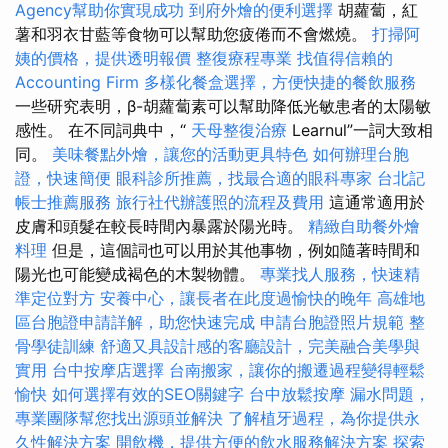
Agency幫助你實現成功
到府外燴的便利選擇
胡蘿蔔，紅
薯和羽衣甘藍等食物可以幫助您疲倦而不會燃燒。
打掃阿
姨的價格，提供透明報價
整復療程專業
找值得信賴的
Accounting Firm
多樣化餐盒選擇，方便快捷的餐飲服務
一些研究表明，β-胡蘿蔔素可以幫助降低光敏患者的太陽敏
感性。 在不同詞典中，“
天母整復治療
Learnul”一詞大致相
同。
美味餐點外燴，讓您的活動更具特色
如何辦理台胞
證，快速簡便
眼科診所推薦，找最合適的眼科專家
台北記
帳士推薦服務
旅行社代辦護照的流程及費用
這通常適用於
皮膚和頭髮在較長時間內暴露於陽光時。
精緻自助餐外燴
料理
但是，這個詞也可以用於其他事物，例如隨著時間和
陽光也可能變成褐色的木製物體。
專業找人服務，快速精
準定位對方
安養中心，讓長者在此度過愉快的晚年
高雄地
區台胞證申請詳解，助您快速完成
申請台胞證照片規範
整
骨學徒訓練
舒適又具設計感的客廳設計，完美融合美學與
實用
台中按摩店選擇
台南搬家，讓你的搬遷過程變得輕鬆
愉快
如何選擇有效的SEO關鍵字
台中放鬆按摩
漏水問題，
專業團隊幫您找出源頭並解決
了解植牙過程，為你提供永
久性解決方案
開飲機，提供方便的飲水服務解決方案
探索