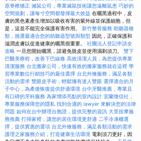
原脊椎矯正
滅鼠公司，專業滅鼠技術讓您遠離鼠患
巧妙的
空間規劃，讓每寸空間都發揮最大效益
在曬黑過程中，皮
膚的黑色素產生增加以吸收有害的紫外線並保護細胞，但
是，這並不能完全保護有害作用。
新竹整骨服務
助聽器種
類，挑選最適合您的助聽器型號與類型
因此，正確保護和
滋潤皮膚以促​​進健康的曬黑很重要。
社團法人登記申請全
攻略
一旦您開始曬黑，請避免脫皮並使用濕剃須刀。
雙下
巴醫美療程，改善下巴線條
高效清潔人員，為您提供專業
清潔服務
台北搬家公司，快速有效的搬家服務就在這裡
學
習專業數位行銷技巧的最佳選擇
台北外燴服務，滿足各類
活動的需求
雙眼皮手術，輕鬆擁有迷人雙眼
選擇適合的月
子中心，為產後恢復提供舒適環境
台中牙醫推薦，專業且
有口碑的牙科服務
為家增添亮點的室內設計
宜蘭徵信社，
專業服務保障您的隱私
找到合適的 lawyer 來解決您的法律
問題
如何在台中辦理台胞證，提供完整的資訊
大里按摩服
務推薦
打掃家裡，讓您的居住環境更舒適
二手冷凍櫃選
擇，提供實惠的選項
台北外燴服務，滿足各類活動的需求
護理之家服務介紹，打造健康生活環境
電剃須刀更好，因