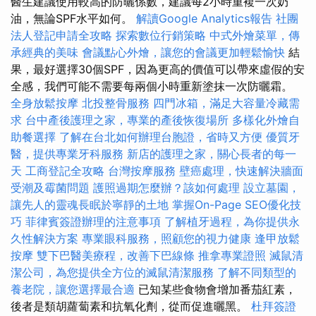
醫生建議使用較高的防曬係數，建議每2小時重複一次奶
油，無論SPF水平如何。
解讀Google Analytics報告
社團
法人登記申請全攻略
探索數位行銷策略
中式外燴菜單，傳
承經典的美味
會議點心外燴，讓您的會議更加輕鬆愉快
結
果，最好選擇30個SPF，因為更高的價值可以帶來虛假的安
全感，我們可能不需要每兩個小時重新塗抹一次防曬霜。
全身放鬆按摩
北投整骨服務
四門冰箱，滿足大容量冷藏需
求
台中產後護理之家，專業的產後恢復場所
多樣化外燴自
助餐選擇
了解在台北如何辦理台胞證，省時又方便
優質牙
醫，提供專業牙科服務
新店的護理之家，關心長者的每一
天
工商登記全攻略
台灣按摩服務
壁癌處理，快速解決牆面
受潮及霉菌問題
護照過期怎麼辦？該如何處理
設立墓園，
讓先人的靈魂長眠於寧靜的土地
掌握On-Page SEO優化技
巧
菲律賓簽證辦理的注意事項
了解植牙過程，為你提供永
久性解決方案
專業眼科服務，照顧您的視力健康
逢甲放鬆
按摩
雙下巴醫美療程，改善下巴線條
推拿專業證照
滅鼠清
潔公司，為您提供全方位的滅鼠清潔服務
了解不同類型的
養老院，讓您選擇最合適
已知某些食物會增加番茄紅素，
後者是類胡蘿蔔素和抗氧化劑，從而促進曬黑。
杜拜簽證