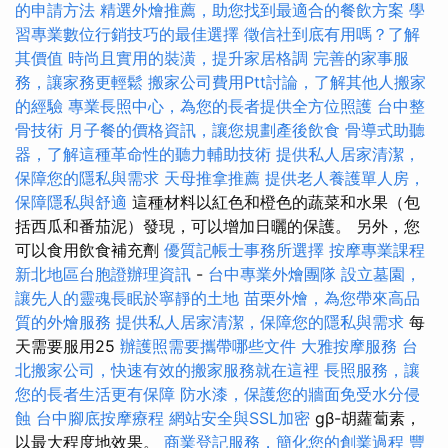
的申請方法
精選外燴推薦，助您找到最適合的餐飲方案
學
習專業數位行銷技巧的最佳選擇
徵信社到底有用嗎？了解
其價值
時尚且實用的裝潢，提升家居格調
完善的家事服
務，讓家務更輕鬆
搬家公司費用Ptt討論，了解其他人搬家
的經驗
專業長照中心，為您的長者提供全方位照護
台中整
骨技術
月子餐的價格資訊，讓您規劃產後飲食
骨導式助聽
器，了解這種革命性的聽力輔助技術
提供私人居家清潔，
保障您的隱私與需求
天母推拿推薦
提供老人養護單人房，
保障隱私與舒適
這種材料以紅色和橙色的蔬菜和水果（包
括西瓜和番茄泥）發現，可以增加日曬的保護。 另外，您
可以食用飲食補充劑
優質記帳士事務所選擇
按摩專業課程
新北地區台胞證辦理資訊
-
台中專業外燴團隊
設立墓園，
讓先人的靈魂長眠於寧靜的土地
苗栗外燴，為您帶來高品
質的外燴服務
提供私人居家清潔，保障您的隱私與需求
每
天需要服用25
辦護照需要攜帶哪些文件
大雅按摩服務
台
北搬家公司，快速有效的搬家服務就在這裡
長照服務，讓
您的長者生活更有保障
防水漆，保護您的牆面免受水分侵
蝕
台中腳底按摩療程
網站安全與SSL加密
gβ-胡蘿蔔素，
以最大程度地效果。
商業登記服務，簡化您的創業過程
豐