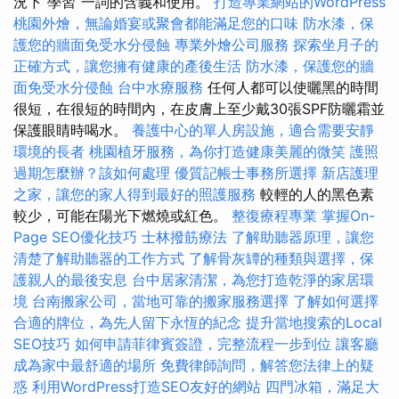
況下“學習”一詞的含義和使用。
打造專業網站的WordPress
桃園外燴，無論婚宴或聚會都能滿足您的口味
防水漆，保
護您的牆面免受水分侵蝕
專業外燴公司服務
探索坐月子的
正確方式，讓您擁有健康的產後生活
防水漆，保護您的牆
面免受水分侵蝕
台中水療服務
任何人都可以使曬黑的時間
很短，在很短的時間內，在皮膚上至少戴30張SPF防曬霜並
保護眼睛時喝水。
養護中心的單人房設施，適合需要安靜
環境的長者
桃園植牙服務，為你打造健康美麗的微笑
護照
過期怎麼辦？該如何處理
優質記帳士事務所選擇
新店護理
之家，讓您的家人得到最好的照護服務
較輕的人的黑色素
較少，可能在陽光下燃燒或紅色。
整復療程專業
掌握On-
Page SEO優化技巧
士林撥筋療法
了解助聽器原理，讓您
清楚了解助聽器的工作方式
了解骨灰罈的種類與選擇，保
護親人的最後安息
台中居家清潔，為您打造乾淨的家居環
境
台南搬家公司，當地可靠的搬家服務選擇
了解如何選擇
合適的牌位，為先人留下永恆的紀念
提升當地搜索的Local
SEO技巧
如何申請菲律賓簽證，完整流程一步到位
讓客廳
成為家中最舒適的場所
免費律師詢問，解答您法律上的疑
惑
利用WordPress打造SEO友好的網站
四門冰箱，滿足大