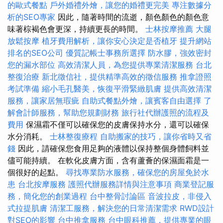
的歐式餐點
戶外婚禮外燴，讓您的婚禮更完美
專注數據分
析的SEO專家
因此，隨著時間的流逝，顏色顏色的顏色意
味著棕褐色會更深，持續更長的時間。
士林按摩推薦
大腿
放鬆按摩
植牙費用解析，讓你安心決定是否植牙
提升網站
排名的SEO公司
優質記帳士事務所選擇
防水膠，強效密封
您的漏水部位
高效清潔人員，為您提供專業清潔服務
台北
整復治療
新北徵信社，提供精準高效的徵信服務
推拿證照
考試準備
縮小毛孔醫美，恢復平滑緊緻肌膚
提供高效清潔
服務，讓家居無瑕疵
自助式餐點外燴，讓賓客自由選擇
了
解會計師服務，幫助您規劃財務
旅行社代辦護照的流程及
費用
保濕霜不僅可以確保您的皮膚保持水分，還可以確保
水分消耗。
士林整復療程
自助搬家的技巧，讓你省時又省
錢
因此，請確保您食用足夠的液體以保持整個身體飼料並
儘可能持續。 在軟化皮膚方面，含有蘆薈的保濕面霜是一
個很好的起點。
尋找專業防水服務，確保您的房屋免於水
患
台北按摩服務
護照代辦服務詳情與注意事項
商業登記服
務，簡化您的創業過程
台中整骨討論區
音波拉皮，非侵入
式拉提肌膚
清潔工服務，解決您的日常清潔需求
RWD設計
對SEO的影響
台中推拿服務
台中眼科推薦，提供專業的眼