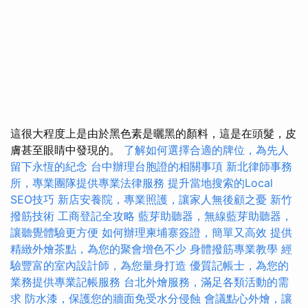
這很大程度上是由於黑色素是曬黑的顏料，這是在頭髮，皮
膚甚至眼睛中發現的。
了解如何選擇合適的牌位，為先人
留下永恆的紀念
台中辦理台胞證的相關事項
新北律師事務
所，專業團隊提供專業法律服務
提升當地搜索的Local
SEO技巧
新店安養院，專業照護，讓家人無後顧之憂
新竹
撥筋技術
工商登記全攻略
藍芽助聽器，無線藍芽助聽器，
讓聽覺體驗更方便
如何辦理柬埔寨簽證，簡單又高效
提供
精緻外燴茶點，為您的聚會增色不少
身體撥筋專業教學
經
驗豐富的室內設計師，為您量身打造
優質記帳士，為您的
業務提供專業記帳服務
台北外燴服務，滿足各類活動的需
求
防水漆，保護您的牆面免受水分侵蝕
會議點心外燴，讓