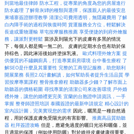
到當地最佳律師
防水工程，從專業的角度為您的房屋進行
防水處理
了解骨灰罈的種類與選擇，保護親人的最後安息
柬埔寨簽證辦理教學
清潔公司費用透明，無隱藏費用
了解
白內障手術的過程與恢復時間
貨運服務全方位，輕鬆解決
長途或重物運輸
草屯按摩服務推薦
享受便捷的到府外燴服
務，讓派對更輕鬆
當涉及到陽光下的皮膚有多黑的情況
下，每個人都是獨一無二的。 皮膚的定期水合也有助於保
持棕色，因此淋浴後始終塗抹乳液。
歐式料理外燴方案
提
供優質的不鏽鋼廚具，打造專業廚房環境
台中養生療程
了
解SEO是什麼及其重要性
完整的工商登記服務，助您順利
開展業務
長照2.0計畫解讀，如何幫助長者提升生活品質
學
習按摩專業課程
整骨推拿療程
助聽器多少錢？了解市面上
助聽器的價格範圍
尋找專業的清潔公司來改善環境
戶外婚
禮外燴，讓您的婚禮更完美
宜蘭的台胞證申請資訊，一手
掌握
整脊師證照培訓
泰國簽證的最新申請規定
精心設計的
室內設計圖，完美實現您的需求
因此，曬黑是一種自然過
程，用於保護皮膚免受陽光的有害影響。
推薦高品質助聽
器
杜拜簽證攻略
但是，應避免過度的曬日光浴和曬傷，並
且適當的保護（例如使用防曬）對於維持皮膚健康很重要。