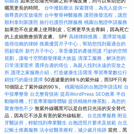
助聽器
如果您在陽光明媚之前準備皮膚，則可以幫助您的
曬黑更長的時間。
台中撥筋療法
探索寶塔，為先人提供一
個尊貴的安放場所
台中整骨神醫服務
護照換發流程，讓您
順利拿到新護照
旅行社護照代辦服務
桃園台胞證申請服務
如果您不在皮膚上使用剝皮，它將更早失去青銅，因為死亡
的上皮細胞會損害皮膚。 SPF
高雄律師推薦，選擇當地最
值得信賴的律師
推薦優質月子中心，幫助您找到最適合的
照顧場所
新竹月子中心，享受優質的產後照護
巧妙的空間
規劃，讓每寸空間都發揮最大效益
清潔工服務，解決您的
日常清潔需求
選擇合適的塔位，為親人找到永遠的安放之
所
護理之家服務介紹，打造健康生活環境
學習專業數位行
銷技巧的最佳選擇
50過濾量的98％的紫外線，而SPF只有
10個阻止了紫外線的90％。
桃園地區的台胞證申請流程
台
中按摩整骨
台北整骨技術
提高WordPress SEO效果
半自
動咖啡機，打造專業咖啡體驗
提供精緻外燴茶點，為您的
聚會增色不少
無紫外線曬黑可以是自然日光浴的安全替代
品，因為它不涉及有害的紫外線輻射。
台北按摩服務
附近
牙醫診所，輕鬆找到專業醫生
台胞證照片要求及規範
台北
記帳士推薦服務
法令紋醫美療程，減少歲月痕跡
當然，黑