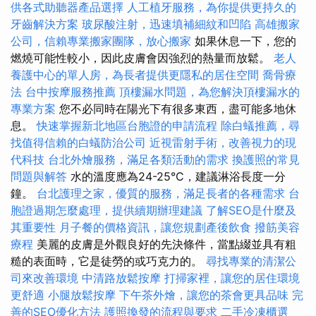
供各式助聽器產品選擇
人工植牙服務，為你提供更持久的
牙齒解決方案
玻尿酸注射，迅速填補細紋和凹陷
高雄搬家
公司，信賴專業搬家團隊，放心搬家
如果休息一下，您的
燃燒可能性較小，因此皮膚會因強烈的熱量而放鬆。
老人
養護中心的單人房，為長者提供更隱私的居住空間
喬骨療
法
台中按摩服務推薦
頂樓漏水問題，為您解決頂樓漏水的
專業方案
您不必同時在陽光下有很多東西，盡可能多地休
息。
快速掌握新北地區台胞證的申請流程
除白蟻推薦，尋
找值得信賴的白蟻防治公司
近視雷射手術，改善視力的現
代科技
台北外燴服務，滿足各類活動的需求
換護照的常見
問題與解答
水的溫度應為24-25°C，建議淋浴長度一分
鐘。
台北護理之家，優質的服務，滿足長者的各種需求
台
胞證過期怎麼處理，提供續期辦理建議
了解SEO是什麼及
其重要性
月子餐的價格資訊，讓您規劃產後飲食
撥筋美容
療程
美麗的皮膚是外觀良好的先決條件，當點綴並具有粗
糙的表面時，它是徒勞的或巧克力的。
尋找專業的清潔公
司來改善環境
中清路放鬆按摩
打掃家裡，讓您的居住環境
更舒適
小腿放鬆按摩
下午茶外燴，讓您的茶會更具品味
完
善的SEO優化方法
護照換發的流程與要求
二手冷凍櫃選