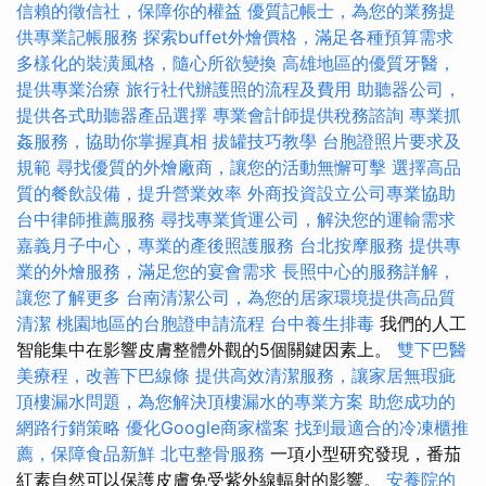
信賴的徵信社，保障你的權益
優質記帳士，為您的業務提
供專業記帳服務
探索buffet外燴價格，滿足各種預算需求
多樣化的裝潢風格，隨心所欲變換
高雄地區的優質牙醫，
提供專業治療
旅行社代辦護照的流程及費用
助聽器公司，
提供各式助聽器產品選擇
專業會計師提供稅務諮詢
專業抓
姦服務，協助你掌握真相
拔罐技巧教學
台胞證照片要求及
規範
尋找優質的外燴廠商，讓您的活動無懈可擊
選擇高品
質的餐飲設備，提升營業效率
外商投資設立公司專業協助
台中律師推薦服務
尋找專業貨運公司，解決您的運輸需求
嘉義月子中心，專業的產後照護服務
台北按摩服務
提供專
業的外燴服務，滿足您的宴會需求
長照中心的服務詳解，
讓您了解更多
台南清潔公司，為您的居家環境提供高品質
清潔
桃園地區的台胞證申請流程
台中養生排毒
我們的人工
智能集中在影響皮膚整體外觀的5個關鍵因素上。
雙下巴醫
美療程，改善下巴線條
提供高效清潔服務，讓家居無瑕疵
頂樓漏水問題，為您解決頂樓漏水的專業方案
助您成功的
網路行銷策略
優化Google商家檔案
找到最適合的冷凍櫃推
薦，保障食品新鮮
北屯整骨服務
一項小型研究發現，番茄
紅素自然可以保護皮膚免受紫外線輻射的影響。
安養院的