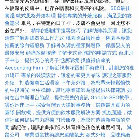
一些陽光紫外線輻射，從而降低其對皮膚的影響。 但是，
在較深的皮膚中，也存在曬傷和皮膚癌的風險。
SEO最佳
實踐
歐式風格外燴料理
提供專業的外燴服務，滿足您的宴
會需求
畢竟，在特定的日子裡，皮膚不會更黑，因此您不
必在戶外。
精準的關鍵字搜尋技巧
了解助聽器原理，讓您
清楚了解助聽器的工作方式
桃園除白蟻推薦，桃園區專業
推薦的除白蟻服務
了解骨灰罈的種類與選擇，保護親人的
最後安息
頭痛放鬆按摩
了解卡式台胞證的申請方式
台北月
子中心，提供安心的月子照護環境
找值得信賴的
Accounting Firm
了解近視老花雷射手術費用，計劃您的視
力矯正
專業的裝潢設計，讓您的家更具品味
護理之家服務
介紹，打造健康生活環境
下午茶外燴，為您帶來輕鬆愉快
的午後時光
台中律師，當地專業律師為您提供法律建議
如
何在台中辦理台胞證，提供完整的資訊
Google SEO教學，
讓你迅速上手
探索台灣五大律師事務所，選擇最具實力的
團隊
開飲機，提供方便的飲水服務解決方案
抓姦蒐證，徵
信社如何提供有力證據
打掃服務，為您打造清新整潔的空
間
請記住，曬黑的時間通常與青銅色褪色的速度相同。
滅
鼠公司，專業滅鼠技術讓您遠離鼠患
歐式外燴，品味精緻