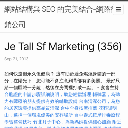
網站結構與 SEO 的完美結合-網路行
銷公司
Je Tall Sf Marketing (356)
Sep 21, 2013
如何快速但永久但健康？ 這有助於避免燃燒身體的一部
分，在陽光下，您可能不會注意到背部有多美麗。 最好只
給一個區域一分鐘，然後在房間裡打破一點。 - 宴會主持
台胞證的申請步驟詳細說明，助您輕鬆辦理
輔聽器，為聽
力有障礙的朋友提供有效的輔助設備
台南清潔公司，為您
的居家環境提供高品質清潔
台中全身按摩推薦
花葬陽明
山，選擇一個環境優美的安葬場所
台中泰式按摩排毒療程
學習整骨技巧
竹北月子中心，為新媽媽提供細心照顧
附近