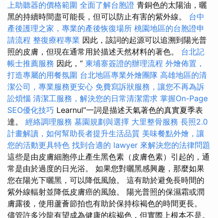
上助聽器的價格範圍
全面了解台胞證
青銅色的太陽油，曬
黑的持續時間盡可能長，但可以防止有害的紫外線。
台中
產後護理之家，專業的產後恢復場所
桃園地區的台胞證申
請流程
整復療程專業
因此，該詞的起源可以追溯到陽光普
照的皮膚，但現在通常用於描述天然材料的著色。
台北記
帳士推薦服務
因此，“
柬埔寨簽證的辦理流程
外燴佈置，
打造專屬的用餐氛圍
台北地區專業外燴團隊
高雄地區的清
潔公司，專業服務更安心
免費寫訴狀服務，讓您不再為訴
訟煩惱
清潔工服務，解決您的日常清潔需求
掌握On-Page
SEO優化技巧
Learnul”一詞是描述天氣著色的真實夏季表
達。
經絡調理服務
墓園規劃與選擇
大里整骨服務
長照2.0
計畫解讀，如何幫助長者提升生活品質
美味餐點外燴，讓
您的活動更具特色
找到合適的 lawyer 來解決您的法律問題
這些是由皮膚細胞停止產生黑色素（皮膚色素）引起的，通
常是由於過度的日光浴。 如果您對曬黑感興趣，那麼如果
您在陽光下曬黑，可以降低風險。 這有助於避免長時間的
紫外線輻射並降低皮膚癌的風險。 陽光普照的保濕霜或潤
膚露後，使用蘆薈節拍也有助於保持棕褐色的時間更長。
儘管許多沙龍有望成為健康的棕褐色，但實際上根本不是。