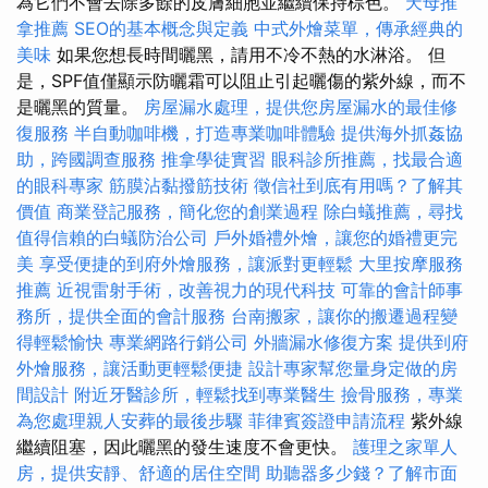
為它們不會去除多餘的皮膚細胞並繼續保持棕色。
天母推
拿推薦
SEO的基本概念與定義
中式外燴菜單，傳承經典的
美味
如果您想長時間曬黑，請用不冷不熱的水淋浴。 但
是，SPF值僅顯示防曬霜可以阻止引起曬傷的紫外線，而不
是曬黑的質量。
房屋漏水處理，提供您房屋漏水的最佳修
復服務
半自動咖啡機，打造專業咖啡體驗
提供海外抓姦協
助，跨國調查服務
推拿學徒實習
眼科診所推薦，找最合適
的眼科專家
筋膜沾黏撥筋技術
徵信社到底有用嗎？了解其
價值
商業登記服務，簡化您的創業過程
除白蟻推薦，尋找
值得信賴的白蟻防治公司
戶外婚禮外燴，讓您的婚禮更完
美
享受便捷的到府外燴服務，讓派對更輕鬆
大里按摩服務
推薦
近視雷射手術，改善視力的現代科技
可靠的會計師事
務所，提供全面的會計服務
台南搬家，讓你的搬遷過程變
得輕鬆愉快
專業網路行銷公司
外牆漏水修復方案
提供到府
外燴服務，讓活動更輕鬆便捷
設計專家幫您量身定做的房
間設計
附近牙醫診所，輕鬆找到專業醫生
撿骨服務，專業
為您處理親人安葬的最後步驟
菲律賓簽證申請流程
紫外線
繼續阻塞，因此曬黑的發生速度不會更快。
護理之家單人
房，提供安靜、舒適的居住空間
助聽器多少錢？了解市面