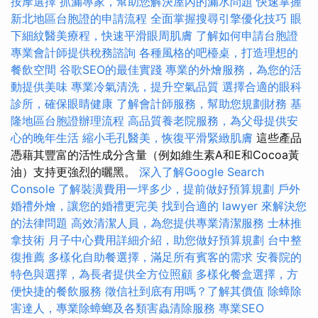
按摩選擇
抓漏專家，幫助您解決屋內的漏水問題
快速掌握
新北地區台胞證的申請流程
全面掌握搜尋引擎優化技巧
眼
下細紋醫美療程，快速平滑眼周肌膚
了解如何申請台胞證
專業會計師提供稅務諮詢
各種風格的吧檯桌，打造理想的
餐飲空間
谷歌SEO的最佳實踐
專業的外燴服務，為您的活
動提供美味
專業冷氣清洗，提升空氣品質
選擇合適的眼科
診所，確保眼睛健康
了解會計師服務，幫助您規劃財務
基
隆地區台胞證辦理流程
高品質養老院服務，為父母提供安
心的晚年生活
縮小毛孔醫美，恢復平滑緊緻肌膚
這些產品
憑藉其豐富的活性成分含量（例如維生素A和E和Cocoa黃
油）支持更強烈的曬黑。
深入了解Google Search
Console
了解裝潢費用一坪多少，提前做好預算規劃
戶外
婚禮外燴，讓您的婚禮更完美
找到合適的 lawyer 來解決您
的法律問題
高效清潔人員，為您提供專業清潔服務
士林推
拿技術
月子中心費用詳細介紹，助您做好預算規劃
台中整
復推薦
多樣化自助餐選擇，滿足所有賓客的需求
安養院的
特色與選擇，為長者提供全方位照顧
多樣化餐盒選擇，方
便快捷的餐飲服務
徵信社到底有用嗎？了解其價值
除蟑除
害達人，專業除蟑螂及各類害蟲清除服務
專業SEO