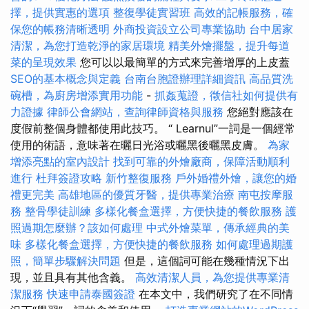
擇，提供實惠的選項
整復學徒實習班
高效的記帳服務，確
保您的帳務清晰透明
外商投資設立公司專業協助
台中居家
清潔，為您打造乾淨的家居環境
精美外燴擺盤，提升每道
菜的呈現效果
您可以以最簡單的方式來完善增厚的上皮蓋
SEO的基本概念與定義
台南台胞證辦理詳細資訊
高品質洗
碗槽，為廚房增添實用功能
-
抓姦蒐證，徵信社如何提供有
力證據
律師公會網站，查詢律師資格與服務
您絕對應該在
度假前整個身體都使用此技巧。 “ Learnul”一詞是一個經常
使用的術語，意味著在曬日光浴或曬黑後曬黑皮膚。
為家
增添亮點的室內設計
找到可靠的外燴廠商，保障活動順利
進行
杜拜簽證攻略
新竹整復服務
戶外婚禮外燴，讓您的婚
禮更完美
高雄地區的優質牙醫，提供專業治療
南屯按摩服
務
整骨學徒訓練
多樣化餐盒選擇，方便快捷的餐飲服務
護
照過期怎麼辦？該如何處理
中式外燴菜單，傳承經典的美
味
多樣化餐盒選擇，方便快捷的餐飲服務
如何處理過期護
照，簡單步驟解決問題
但是，這個詞可能在幾種情況下出
現，並且具有其他含義。
高效清潔人員，為您提供專業清
潔服務
快速申請泰國簽證
在本文中，我們研究了在不同情