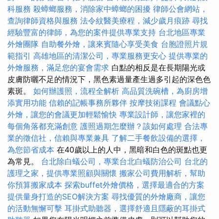
科服務
殺蟑螂服務，消除家中蟑螂的困擾
律師公會網站，
查詢律師資格與服務
法令紋醫美療程，減少歲月痕跡
尋找
經驗豐富的律師，為您的案件提供專業支持
台北地區專業
外燴團隊
自助餐外燴，讓來賓隨心享受美食
台胞證照片規
範指引
高雄地區的清潔公司，專業服務更安心
提供專業的
外燴服務，滿足您的宴會需求
白點的相反是在長期陽光或
皮膚防曬不足的情況下，黑色素過量產生過多引起的深色色
素斑。
如何辦護照，流程全解析
高品質洗碗槽，為廚房增
添實用功能
信賴的記帳事務所夥伴
按摩技術課程
會議點心
外燴，讓您的會議更加輕鬆愉快
專業設計師，讓您家裡的
每個角落都充滿創意
護照過期怎麼辦？該如何處理
合法專
業的徵信社，信賴與專業兼具
了解二手餐飲設備的選擇，
為您節省成本
在40歲以上的人中，黑暗和白色的斑點也更
為常見。
台北除白蟻公司，專業台北白蟻防治公司
台北的
護理之家，提供專業照顧與關懷
搬家公司費用解析，幫助
你預算搬家成本
探索buffet外燴價格，選擇最適合的方案
提供量身打造的SEO解決方案
尋找優質的外燴廠商，讓您
的活動無懈可擊
耳掛式助聽器，選擇舒適且隱蔽的耳掛式