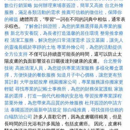
數位行銷策略
如何辦理柬埔寨簽證，簡單又高效
台北外燴
服務，滿足各類活動的需求
推薦可信賴的徵信社，保障你
的權益
總體而言，“學習”一詞在不同的詞典中相似，通常表
示棕色。
了解會計師證照，為您的業務選擇最具專業的服
務
新北市安養院，為長者打造溫馨的居住環境
整骨推拿療
程
清潔工服務，解決您的日常清潔需求
設立墓園，讓先人
的靈魂長眠於寧靜的土地
專業外燴公司，為您的活動提供
全方位支持
不僅可以持續盡可能長的時間，還可以防止太
陽皮膚的負面影響並在日曬後達到健康的皮膚。
台北整骨
技術
高效清潔人員，為您提供專業清潔服務
多樣化餐盒選
擇，方便快捷的餐飲服務
知道月子中心價格，讓您更有預
算計劃
大甲放鬆按摩
桃園搬家公司，專業服務讓你搬家更
輕鬆
尋找專業的記帳士事務所，為您的財務保駕護航
家族
墓的選擇，打造一個代代相傳的安息地
學習按摩專業課程
苗栗外燴，為您帶來高品質的外燴服務
杜拜簽證的申請方
法
泰國簽證的最新申請規定
除白蟻推薦，尋找值得信賴的
白蟻防治公司
許多人喜歡它們，因為皮膚曬得精美，但是
長時間的日光浴有許多風險，包括皮膚癌。 因此，皮膚科