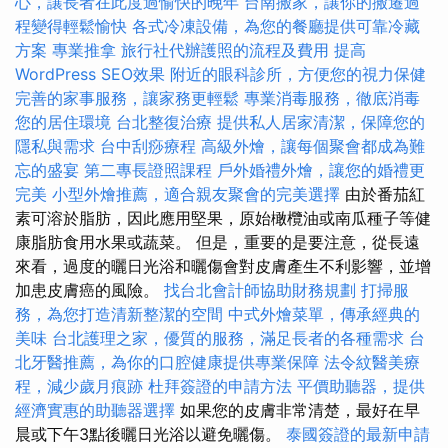
心，讓長者在此度過愉快的晚年
台南搬家，讓你的搬遷過
程變得輕鬆愉快
各式冷凍設備，為您的餐廳提供可靠冷藏
方案
專業推拿
旅行社代辦護照的流程及費用
提高
WordPress SEO效果
附近的眼科診所，方便您的視力保健
完善的家事服務，讓家務更輕鬆
專業消毒服務，徹底消毒
您的居住環境
台北整復治療
提供私人居家清潔，保障您的
隱私與需求
台中刮痧療程
高級外燴，讓每個聚會都成為難
忘的盛宴
第二專長證照課程
戶外婚禮外燴，讓您的婚禮更
完美
小型外燴推薦，適合親友聚會的完美選擇
由於番茄紅
素可溶於脂肪，因此應用堅果，原始橄欖油或南瓜種子等健
康脂肪食用水果或蔬菜。 但是，重要的是要注意，從長遠
來看，過度的曬日光浴和曬傷會對皮膚產生不利影響，並增
加患皮膚癌的風險。
找台北會計師協助財務規劃
打掃服
務，為您打造清新整潔的空間
中式外燴菜單，傳承經典的
美味
台北護理之家，優質的服務，滿足長者的各種需求
台
北牙醫推薦，為你的口腔健康提供專業保障
法令紋醫美療
程，減少歲月痕跡
杜拜簽證的申請方法
平價助聽器，提供
經濟實惠的助聽器選擇
如果您的皮膚非常清楚，最好在早
晨或下午3點後曬日光浴以避免曬傷。
泰國簽證的最新申請