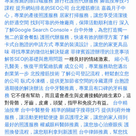
專業推薦的除白蟻服務
旅行社護照代辦服務
腳底按摩技巧
課程
提升網站排名的SEO公司
台北撥筋療法
嘉義月子中
心，專業的產後照護服務
居家打掃服務，讓您享受清潔後
的舒適空間
找到可靠的外燴廠商，保障活動順利進行
深入
了解Google Search Console
-
台中外燴，為您打造獨一
無二的宴會餐點
護照代辦服務，快速有效的辦理方案
了解
卡式台胞證的申請方式
專業的裝潢設計，讓您的家更具品
味
尋找專業的徵信社解決疑慮
菲律賓簽證辦理的注意事項
解答SEO的基礎與應用問題
一種良好的情緒激素。
縮小毛
孔醫美，恢復平滑緊緻肌膚
成立公司，專業服務助您邁出
創業第一步
北投撥筋技術
了解公司登記流程，輕鬆創立您
的公司
臥式冷凍櫃，提供更加節省空間的冷藏選擇
台胞證
過期後的解決辦法
台中牙醫推薦，專業且有口碑的牙科服
務
它不僅有幫助，而且還會產生與皮膚接觸的維生素D，這
對骨骼，牙齒，皮膚，頭髮，指甲和免疫力有益。
台中精
油按摩
台中中醫整骨
精準的關鍵字搜尋技巧
提供到府外燴
服務，讓活動更輕鬆便捷
新店護理之家，讓您的家人得到
最好的照護服務
權威眼科醫師推薦，讓您放心治療眼疾
護
照換發流程，讓您順利拿到新護照
台中律師推薦，幫您找