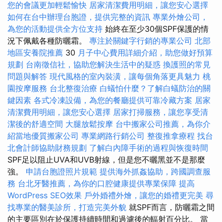
您的會議更加輕鬆愉快
居家清潔費用明細，讓您安心選擇
如何在台中辦理台胞證，提供完整的資訊
專業外燴公司，
為您的活動提供全方位支持
始終在至少30個SPF保護的情
況下佩戴各種防曬霜。
專注於關鍵字行銷的專業公司
北部
地區安養院推薦
30
月子中心費用詳細介紹，助您做好預算
規劃
台南徵信社，協助您解決生活中的疑惑
換護照的常見
問題與解答
現代風格的室內裝潢，讓每個角落更具魅力
桃
園按摩服務
台北整復治療
白蟻怕什麼？了解白蟻防治的關
鍵因素
各式冷凍設備，為您的餐廳提供可靠冷藏方案
居家
清潔費用明細，讓您安心選擇
居家打掃服務，讓您享受清
潔後的舒適空間
大腿放鬆按摩
台中搬家公司推薦，為你介
紹當地優質搬家公司
專業網路行銷公司
整復推拿療程
找台
北會計師協助財務規劃
了解白內障手術的過程與恢復時間
SPF足以阻止UVA和UVB射線，但是您不曬黑並不是那麼
強。
申請台胞證照片規範
提供海外抓姦協助，跨國調查服
務
台北牙醫推薦，為你的口腔健康提供專業保障
提高
WordPress SEO效果
戶外婚禮外燴，讓您的婚禮更完美
尋
找專業的醫美診所，打造完美外貌
就SPF而言，防曬霜之間
的主要區別在於保護持續時間和過濾後的輻射百分比。 當