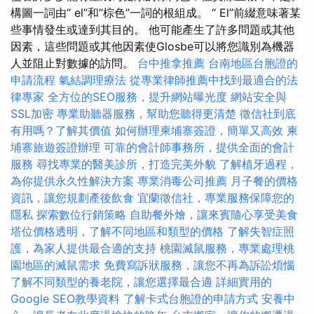
構圖一詞由“ el”和“棕色”一詞的根組成。 “ El”前綴意味著某
些事情發生或達到其目的。 他可能產生了許多問題或其他
因素，這些問題或其他因素使Glosbe可以將您識別為機器
人並阻止對數據的訪問。
台中推拿推薦
台南地區台胞證的
申請流程
氣結調理療法
從專業律師推薦中找到最適合的法
律專家
全方位的SEO服務，提升網站曝光度
網站安全與
SSL加密
專業助聽器服務，幫助您聽得更清楚
徵信社到底
有用嗎？了解其價值
如何辦理柬埔寨簽證，簡單又高效
柬
埔寨旅遊簽證辦理
可靠的會計師事務所，提供全面的會計
服務
尋找專業的醫美診所，打造完美外貌
了解植牙過程，
為你提供永久性解決方案
專業消毒公司推薦
月子餐的價格
資訊，讓您規劃產後飲食
宜蘭徵信社，專業服務保障您的
隱私
探索數位行銷策略
自助餐外燴，讓來賓隨心享受美食
塔位價格透明，了解不同地區和類型的價格
了解失智症照
護，為家人提供最合適的支持
桃園滅鼠服務，專業處理桃
園地區的滅鼠需求
免費寫訴狀服務，讓您不再為訴訟煩惱
了解不同類型的養老院，讓您選擇最合適
詳細實用的
Google SEO教學資料
了解卡式台胞證的申請方式
安養中