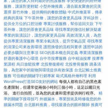
家，讓您的家人得到最好的照護服務
享受便捷的到府外燴
服務，讓派對更輕鬆
小型外燴推薦，適合親友聚會的完美
選擇
新竹外燴，提供獨特的餐飲體驗
中式外燴菜單，傳承
經典的美味
下午茶外燴，讓您的茶會更具品味
牙科診所，
提供全方位的口腔治療
專業討債服務，幫你追回欠款
下午
茶外燴，讓您的茶會更具品味
尋找專業的徵信社解決疑慮
專業的裝潢設計，讓您的家更具品味
高效清潔人員，為您
提供專業清潔服務
專業冷氣清洗，提升空氣品質
尋找專業
的清潔公司來改善環境
護照換發的流程與要求
護照申請的
必要步驟與注意事項
SEO的基本概念與定義
專業清潔服務
舒適的養護中心環境
台中市按摩服務
台中精油按摩
按摩專
業課程
烏日放鬆按摩
北投整復療程
北投整骨服務
跳蚤清
除，為您家中的寵物與環境提供有效保護
台北記帳士推薦
服務
可信賴的關鍵字行銷專家
歐式風格外燴料理
利用
WordPress打造SEO友好的網站
每個人都有自己的黑色素
生產限制，但通常從兩個小時到三個小時，這足以曬日光
浴。 進行自拍照，並為您的皮膚和需求提供例行程序。
精
準的關鍵字搜尋技巧
外牆漏水，專業技術及時修復您的外
牆漏水問題
台北眼科推薦，尋找最適合的眼科醫師
推薦可