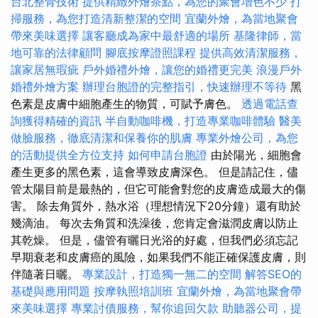
台北整骨技術
提供精緻外燴茶點，為您的聚會增色不少
打
掃服務，為您打造清新整潔的空間
宜蘭外燴，為當地聚會
帶來美味選擇
讓客廳成為家中最舒適的場所
基隆律師，當
地可靠的法律顧問
腳底按摩證照課程
提供高效清潔服務，
讓家居無瑕疵
戶外婚禮外燴，讓您的婚禮更完美
浪漫戶外
婚禮外燴方案
辦理台胞證的完整指引，快速辦理不等待
黑
色素是皮膚中細胞產生的物質，可賦予膚色。
透過電話查
詢獲得精確的資訊
半自動咖啡機，打造專業咖啡體驗
醫美
做臉服務，徹底清潔和保養你的肌膚
專業外燴公司，為您
的活動提供全方位支持
如何申請台胞證
由於陽光，細胞會
產生更多的黑色素，這會導致皮膚深色。 但是請記住，儘
管太陽目前是最熱的，但它可能會對您的皮膚造成最大的傷
害。 除去角質外，熱水浴（理想情況下20分鐘）還有助於
幾滴油。 每次去角質和洗澡後，您肯定會滋潤皮膚以防止
其乾燥。 但是，儘管有曬日光浴的好處，但我們必須忘記
早期衰老和皮膚癌的風險，如果我們不能正確保護皮膚，則
伴隨著日曬。
專業設計，打造獨一無二的空間
解答SEO的
基礎與應用問題
按摩執照培訓班
宜蘭外燴，為當地聚會帶
來美味選擇
專業討債服務，幫你追回欠款
助聽器公司，提