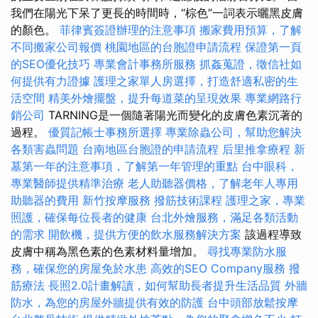
我們在陽光下呆了更長的時間時，“棕色”一詞表示曬黑皮膚
的顏色。
菲律賓簽證辦理的注意事項
搬家費用預算，了解
不同搬家公司報價
桃園地區的台胞證申請流程
保證第一頁
的SEO優化技巧
專業會計事務所服務
抓姦蒐證，徵信社如
何提供有力證據
護理之家單人房選擇，打造舒適私密的生
活空間
精美外燴擺盤，提升每道菜的呈現效果
專業網路行
銷公司
TARNING是一個隨著陽光而變化的皮膚色素沉著的
過程。
優質記帳士事務所選擇
專業除蟲公司，幫助您解決
各類害蟲問題
台南地區台胞證的申請流程
后里推拿療程
新
墓第一年的注意事項，了解第一年管理的重點
台中眼科，
專業醫師提供精準治療
老人助聽器價格，了解老年人專用
助聽器的費用
新竹按摩服務
撥筋技術課程
護理之家，專業
照護，確保每位長者的健康
台北外燴服務，滿足各類活動
的需求
開飲機，提供方便的飲水服務解決方案
該過程導致
皮膚中稱為黑色素的色素材料量增加。
尋找專業防水服
務，確保您的房屋免於水患
高效的SEO Company服務
撥
筋療法
長照2.0計畫解讀，如何幫助長者提升生活品質
外牆
防水，為您的房屋外牆提供有效的防護
台中頭部放鬆按摩