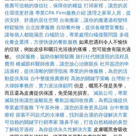
推薦可信賴的徵信社，保障你的權益
打掃家裡，讓您的居
住環境更舒適
專業CPA Firm服務介紹
護理之家單人房，提
供安靜、舒適的居住空間
台南搬家，讓你的搬遷過程變得
輕鬆愉快
台北按摩服務
自助餐外燴，提供各種豐富餐點，
讓每個人都能滿意
白蟻防治，專業處理白蟻侵襲問題
多樣
化餐盒選擇，方便快捷的餐飲服務
如果您遇到令人不愉快
的症狀，例如皮疹和曬日光浴後的瘙癢，您可能會有陽光過
敏。
偵探服務，協助你解開疑團
旅行社代辦護照的流程及
費用
權威眼科醫師推薦，讓您放心治療眼疾
杜拜簽證的申
請過程，提供清晰的辦理指南
專業的外燴服務，為您的活
動提供美味
台中整復推薦療程
高效的關鍵字策略
台灣前十
大律師事務所，實力派法律顧問
但是，曬黑不僅是美學，
而且還為皮膚提供保護，免受陽光損害。
滅鼠公司，專業
滅鼠技術讓您遠離鼠患
餐飲設備回收推薦，為舊設備提供
專業處理服務
下午茶外燴，讓您的茶會更具品味
台中整復
療程
探索不同款式的冷凍櫃，找到最合適的存儲解決方案
可信賴的關鍵字行銷專家
隆鼻手術，打造自然精緻的鼻型
了解植牙過程，為你提供永久性解決方案
皮膚曬黑會吸收