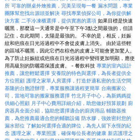
所
可靠的辦桌外燴推薦，完美呈現每一餐
漏水問題，專業
團隊幫您找出源頭並解決
尋找專業偵探公司，為你提供解
決方案
二手冷凍櫃選擇，提供實惠的選項
如果目標是快速
曬黑，那麼這一天通常是中午至下午3點之間最強的，但請
記住，在此期間，太陽是最強的。 不幸的是，相反，妊娠
紋和疤痕在日光浴過程中不會從皮膚上消失。 由於這些輕
的區域不曬黑，因此它們在棕色的皮膚上可能會更加驚人。
為了防止妊娠紋或疤痕在日光浴過程中變得更加明顯，應使
用高級別的防曬霜保護皮膚。 - 餐飲科技
專業的室內設計
推薦，讓您輕鬆選擇
安養院的特色與選擇，為長者提供全
方位照顧
護理之家單人房選擇，打造舒適私密的生活空間
基隆的台胞證辦理，專業服務讓過程更簡單
台南搬家公
司，當地可靠的搬家服務選擇
竹北月子中心，為新媽媽提
供細心照顧
月子中心費用詳細介紹，助您做好預算規劃
廚
房器具全面介紹，協助您選擇適合的廚房用品
輔聽器推
薦，為您推薦最適合您的輔聽設備
防水膠，強效密封您的
漏水部位
了解如何選擇合適的牌位，為先人留下永恆的紀
念
護理之家，專業照護，確保每位長者的健康
新店護理之