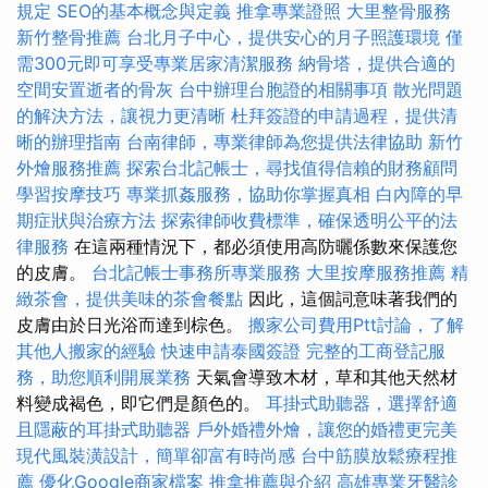
規定
SEO的基本概念與定義
推拿專業證照
大里整骨服務
新竹整骨推薦
台北月子中心，提供安心的月子照護環境
僅
需300元即可享受專業居家清潔服務
納骨塔，提供合適的
空間安置逝者的骨灰
台中辦理台胞證的相關事項
散光問題
的解決方法，讓視力更清晰
杜拜簽證的申請過程，提供清
晰的辦理指南
台南律師，專業律師為您提供法律協助
新竹
外燴服務推薦
探索台北記帳士，尋找值得信賴的財務顧問
學習按摩技巧
專業抓姦服務，協助你掌握真相
白內障的早
期症狀與治療方法
探索律師收費標準，確保透明公平的法
律服務
在這兩種情況下，都必須使用高防曬係數來保護您
的皮膚。
台北記帳士事務所專業服務
大里按摩服務推薦
精
緻茶會，提供美味的茶會餐點
因此，這個詞意味著我們的
皮膚由於日光浴而達到棕色。
搬家公司費用Ptt討論，了解
其他人搬家的經驗
快速申請泰國簽證
完整的工商登記服
務，助您順利開展業務
天氣會導致木材，草和其他天然材
料變成褐色，即它們是顏色的。
耳掛式助聽器，選擇舒適
且隱蔽的耳掛式助聽器
戶外婚禮外燴，讓您的婚禮更完美
現代風裝潢設計，簡單卻富有時尚感
台中筋膜放鬆療程推
薦
優化Google商家檔案
推拿推薦與介紹
高雄專業牙醫診